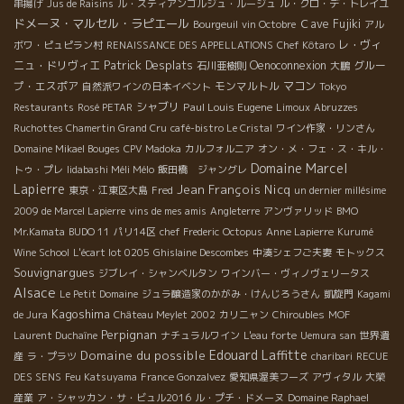
串揚げ
Jus de Raisins
ル・スティアンゴルジュ・ルージュ
ル・クロ・デ・トレイユ
ドメーヌ・マルセル・ラピエール
Ｃave Fujiki
Bourgeuil
vin Octobre
アル
レ・ヴィ
ボワ・ピュピラン村
RENAISSANCE DES APPELLATIONS
Chef Kôtaro
Patrick Desplats
ニュ・ドリヴィエ
Oenoconnexion
グルー
石川亜樹則
大鵬
プ・エスポア
モンマルトル
マコン
自然派ワインの日本イベント
Tokyo
シャブリ
Paul Louis Eugene
Restaurants
Rosé PETAR
Limoux
Abruzzes
Ruchottes Chamertin Grand Cru
café-bistro Le Cristal
ワイン作家・リンさん
Domaine Mikael Bouges
CPV Madoka
カルフォルニア
オン・メ・フェ・ス・キル・
Domaine Marcel
トゥ・プレ
Iidabashi Méli Mélo
飯田橋 ジャングレ
Lapierre
Jean François Nicq
東京・江東区大島
Fred
un dernier millésime
2009 de Marcel Lapierre
vins de mes amis
Angleterre
アンヴァリッド
BMO
Mr.Kamata
BUDO 11
パリ14区
chef Frederic
Octopus
Anne Lapierre
Kurumé
Wine School
L'écart lot 0205
Ghislaine Descombes
中湊シェフご夫妻
モトックス
Souvignargues
ジブレイ・シャンベルタン
ワインバー・ヴィノヴェリータス
Alsace
Le Petit Domaine
ジュラ醸造家のかがみ・けんじろうさん
凱旋門
Kagami
Kagoshima
de Jura
Château Meylet 2002
カリニャン
Chiroubles
MOF
Perpignan
Laurent Duchaîne
ナチュラルワイン
L'eau forte
Uemura san
世界遺
Edouard Laffitte
Domaine du possible
産
ラ・プラツ
charibari
RECUE
DES SENS
Feu Katsuyama
France Gonzalvez
愛知県渥美フーズ
アヴィタル
大榮
産業
ア・シャッカン・サ・ビュル2016
ル・プチ・ドメーヌ
Domaine Raphael