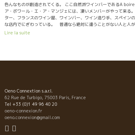
色んなものが創造されてくる。 ここ自然派ワインバーであるA boire et 
ア・ボワール・エ・ア・マンジェには、凄いメンバーがやって来る。
ター、フランスのワイン屋、ワインバー、ワイン造り手、スペイン
な店内でにぎわっている。 普通なら絶対に逢うことがない人と人
理由で逢って意気投合して、お互いに影響を与えあっている。誰に
Lire la suite
な瞬間になる。 見本市の試飲会場も大切だけど夜のソワレも同じくら
ェといえばこの店のエスプリがいい。Bar à Vin à Boire et à Man
も、ここのAnne-Hélèneアンヌ・エレーヌのサービスとワインの
い。 今夜は日本のラヴニール社の大園さん、野村ユニソン社の藤
ラインの門脇さん、 CPVの竹下君、石川君、アヴィタル、KISHO。
ル・アルティギャス、ラ・リュノット醸造のクリストフなど、その
ルを囲んだ。 造り手、売り手、が一緒になって同じテーブルを
を飲んで話す。 色んな話題に飛んで行く。 試飲会場では見られない
よく分かる。 将来のスペイン・ワインに大きな影響を与えるだ
Oeno Connextion s.a.r.l.
ルティギャスは、ワインも超一流だけど人間も素晴らしい。 こんな
62 Rue de Turbigo, 75003 Paris, France
するなんて、嬉しいかぎり。なんて美味しいんだろう。
Tel +33 (0)1 49 96 40 20
oeno-connexion.fr
oeno.connexion@gmail.com