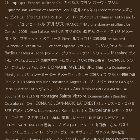
Champagne
カベルネ フラン
カーヴ・フジキ
Echezeaux Grand Cru
Fujimama san
Antoine et Laurence Joly
お正月2019年
Quinonero Pierre
大江さ
レ
Kato san
ん
ビストロ・グランユイットゥ
ドメーヌ・ド・ボスラン
Strohmeier
アルザス
ミー・デュフェートル
FRANCE FINAL
chardonnay pétillant
Le
Importateur AVENIR
オザミの小松さん
ドメー
Cambon 2008
クード・フォリ
ヌ・ラ・プティット・べニューズ
ルフォロゼ
Pierre
宗像康雄
restaurent
Salvador
L'Alchemille
Fête du 14 Juillet chez Lapierre
フランス・ゴンザルヴェス
Batlle
Massimo
Château Ausone
ドメーヌ・プリューレ・サン・クリストフ
ビス
トロ・ペシェミニヨン
東京六本木
トロカデロ
パリのお好み焼き OKOMUSU
メゾ
DOMAINE MYLENE BRU
ン・ブリュレ
La Flou
シャ
Shinjuku
Domaine de
ボジョレーヌーボー
Montgilet
ドメーヌ・リショー
宗像シェフ
マルセル最後の年
ワイン
2018 Salon des Vins Natures à Angers
カーブ・オジェ
Bistro La Vigne
Aux Amis
Paris Quartier Latin
ヴィンテージュ2015
MARUGO GRANDE
Au
montagne Sainte Victoire
couchant
レイヨン川
Domaine Lilian Bauchet
DOMAINE JEAN-MARC LAFOREST
Ootsubo san
Cyril
パリ・ビストロ・ロバセ
Barcelone
Laurence et Rémi Dufaitre
リア
作家・リンさん
レミー・スリ
ミュスカデ
Chef Ishida
美味しい～～！
エ ロゼ
RUE DE LA PESTE
LA
山田恭二さん
パスカ
FERME SAINT MARTIN
渥美フーズ
ビストロ・アン・ク
ル・シモニュッティ
レ・グラン・ヴェール
オザミ・デ・ヴァン20周年記念
ドメーヌ・アンドレ・オステルタグ
Histoire du vin francais
BMO 社のマサコさ