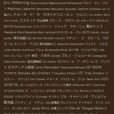
Eric Pfifferling
Tokyo Kanda Dégustation Richeaume
サロン・サン・ジャ
Mathieu Lapierre
ン
Descombes Beaujolais Nouveau
Septime
Ishikawa san
小
ドメーヌ・ド・ラ・セネシャリエール
島さん
レ・ザルミエール
Arbois
Paris
コスミック
カミーユ・ラピエール
Vini Vision
日仏商事
メティス17
NICOLAS
萬谷シェフ
シャンパーン・ジャック・ラセーニュ
BERTIN
Kajikawa san
GOTO Akiko
Madeleine fille d'Alexandre Bain
canicule 2018
ポール・ジレ
Jeu de
東京武蔵小山
マチュー・エ・カミーユ・ラピ
quilles
Bistrot Parcelles
Cassini
エール
ヤニック・アミロ
野村高城さん
Domaine Chamonard
ジュスト・シエル
Richeaume Rosé
Julien Derain
Aventure
アルル
2017年 ビュルアゼロ
ville
ブルノ・シュレール
東京・六本木
Asti
ミレジム・ビオ
Canada
Campagnes
ラ・ランベ
Salon Anonymes
国会議事堂
Vin italien
セパラメール・ア・ボワール
ビオディナミ栽培
Muscadet
ラ
AD VINUM
Ooita
Dominique Belluard
STC
Domaine des Griottes
Trois Amours
TEMPETE
T'inquiètes M'man!
シ
H2O
New York
ルヴィー・オジュロ
the Thames
ドメーヌ・ジェローム・ジュレ
VEGETAL
ボージョロワーズ
フランスワインの歴史
Millesime 2017
Aichi ken
ATSUMI FOODS
ラ・トランシェ 2016年
アセンブラージュ
Bistro LE CERCLE
ジル・キャトリンヌ・ヴェルジェ
ROUGE
イタリアワイン
l'Estrada
サンタン
鹿児島
パシオン・エ・ナチュール心斎橋店
ガレジャッド
マッチルド・スリエ
シャ
Jordy Perez
Côte de Thongue
Moulin à
トー・カンボン2017
京橋フレンチ