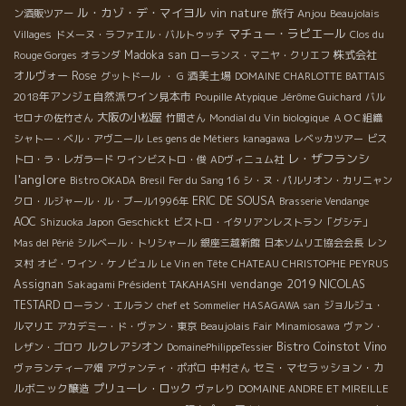
ル・カゾ・デ・マイヨル
vin nature
旅行
Anjou
ン酒販ツアー
Beaujolais
マチュー・ラピエール
Villages
ドメーヌ・ラファエル・バルトゥッチ
Clos du
Madoka san
株式会社
Rouge Gorges
オランダ
ローランス・マニヤ・クリエフ
オルヴォー
Rose
酒美土場
グットドール
・ G
DOMAINE CHARLOTTE BATTAIS
2018年アンジェ自然派ワイン見本市
Poupille Atypique
Jérôme Guichard
バル
大阪の小松屋
セロナの佐竹さん
竹間さん
Mondial du Vin biologique
ＡＯＣ組織
シャトー・ベル・アヴニール
Les gens de Métiers
kanagawa
レベッカツアー
ビス
レ・ザフランシ
トロ・ラ・レガラード
ワインビストロ・俊
ADヴィニュム社
l'anglore
Bistro OKADA
Bresil
Fer du Sang 16
シ・ヌ・パルリオン・カリニャン
ERIC DE SOUSA
クロ・ルジャール・ル・ブール1996年
Brasserie Vendange
AOC
Geschickt
Shizuoka Japon
ビストロ・イタリアンレストラン「グシテ」
Mas del Périé
シルベール・トリシャール
銀座三越新館
日本ソムリエ協会会長
レン
ヌ村
オビ・ワイン・ケノビュル
Le Vin en Tête
CHATEAU CHRISTOPHE PEYRUS
vendange 2019
Assignan
Sakagami Président TAKAHASHI
NICOLAS
TESTARD
ローラン・エルラン
chef et Sommelier HASAGAWA san
ジョルジュ・
ルマリエ
アカデミー・ド・ヴァン・東京
Beaujolais Fair
Minamiosawa
ヴァン・
Bistro Coinstot Vino
ルクレアシオン
レザン・ゴロワ
DomainePhilippeTessier
セミ・マセラッション・カ
ヴァランティーア畑
アヴァンティ・ポポロ
中村さん
ルボニック醸造
プリューレ・ロック
ヴァレり
DOMAINE ANDRE ET MIREILLE