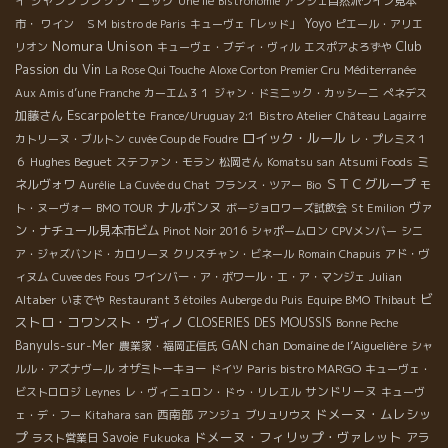
ジャンフランソワ・ニック
イ
Une île
Bistronomie
アンジェ自然派ワイン見本
Yoyo
市・
ワイン ＳＭ
bistro de Paris
キューヴェ「レッド」
ピエール・アリエ
Nomura Unison
Club
リオン
キューヴェ・ブディ・ヴィル
エスポアよろずや
Passion du Vin
La Rose Qui Touche
Aloxe Corton Premier Cru
Méditerranée
Aux Amis d’une Franche
カーエム３１
ジャン・ドミニック・カッシーニ
ぺネデス
Escarpolette
加藤さん
France/Uruguay 2:1
Bistro Atelier
Château Lagairre
ロイック・ルール
カトリーヌ・ブルトン
cuvée Coup de Foudre
レ・プレミス１
Hughes Beguet
ミ
６
ステファン・モラン
松岡さん
Komatsu san
Atsumi Foods
ＳＴＣグループ
ネルヴォワ
Aurélie
La Cuvée du Chat
フランス・ツアー
Bio
モ
ナルボンヌ
ヴァ
ト・ヌーヴォー
BMO TOUR
ボージョロワーズ試飲会
St Emilion
ン・ナチュール見本市ビム
Pinot Noir 2016
シャポームロン
CPVメンバー
シニ
ア・ジャズバンド・カロリーヌ
クリスチャン・ビネール
Romain Chapuis
アド・ヴ
Julian
ィヌム
Cuvee des Fous
ワインバー・ア・ボワール・エ・ア・マンジェ
ビ
Altaber
いまでや
Restaurant 3 étoiles Auberge du Puis
Equipe BMO
Thibaut
ストロ・コワンスト・ヴィノ
CLOSERIES DES MOUSSIS
Bonne Peche
Banyuls-sur-Mer
GAN chan
Domaine de l’Aiguelière
農業家・福岡正信氏
シャ
Paris bistro MARGO
ルル・アズナヴール
オザミトーキョー
ドイツ
キューヴェ・
サンドリーヌ
ビストロロジ
Leynes
レ・ヴィニュロン・ドゥ・リレエル
キューヴ
ドメーヌ・ムレシッ
西南部
ェ・デ・フー
Kitahara san
アンジュ
ブリュリウス
プ
ドメーヌ・フィリップ・ヴァレット
Savoie
アラ
ラスト営業日
Fukuoka