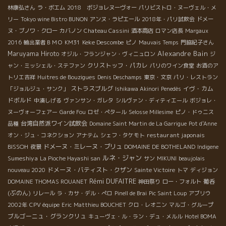
林康弘さん
ラ・ボエム
2018 ボジョレヌーヴォー
パリビストロ・ヌーヴェル・メ
リー
Tokyo wine Bistro BUNON
アンヌ・ラピエール
2018年・パリ試飲会
ドメー
ヌ・ブノワ・クロー
カバノン
Chateau Cassini
酒本商店
ロマン店長
Margaux
Keke Descombe
2016
輸出業者ＢＭＯ
KM31
ピノ
Mauvais Temps
門脇紀子さん
Alexandre Bain
Maruyama Hiroto
オジル・フランジャン・ヴィニュロン
ジ
クリストッフ・パカレ
ャン・ミッシェル・ステファン
パリのワイン食堂
お酒のア
トリエ吉祥
Huitres de Bouzigues
Denis Deschamps
東京・文京
パリ・レストラン
ストラスブルグ
イヴ・カム
「ジョルジュ・サンク」
Ishikawa Akinori
Penedès
ドボルド
中湊しげる
ヴァンサン・ガレタ
シルヴァン・ディティエール
ボジョレ・
ヌーヴォーフェアー
Garde Fou
ロゼ・ぺタール
Selosse Millesime
ピノ・ドゥニス
台湾自然派ワイン試飲会
品種
Domaine Saint Martin de La Garrigue
Pot d'Anne
restaurant japonais
オン・ジュ・コネクション
アナテム
シェフ・タケモト
BISSOH
ドメーヌ・ミレーヌ・ブリュ
夜景
DOMAINE DE BOTHELAND
Indigene
ルネ・ジャン
Sumeshiya
La Pioche Hayashi san
サン
MIKUNI
beaujolais
ドメーヌ・バティスト・クザン
nouveau 2020
Sainte Victoire
トマ
ディジョン
Rémi DUFAITRE
葡呑
DOMAINE THOMAS ROUANET
神田祭り
ロー・フォルト
(ぶのん)
リレール
ラ・カサ・デル・ぺロ
Pinell de Brai
Pic Saint Loup
アブリウ
2002年
CPV équipe
Eric
Matthieu BOUCHET
クロ・レオニン
マルゴ・グループ
ブルゴーニュ・グランクリュ
キューヴェ・ル・ラン・デュ・メルル
Hotel BOMA