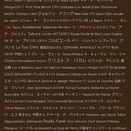
Vent
Julien Mareschal
マジエール
Importateur
マス・ド・モンペール
Morgon2017
M et Mme Benoit
CPV Ishikawa kun
Kendo 8 dan Yoshimura
ジョルジュ・デコンブ
Kenichi
Champs Libre
Wabi Sabi
ITO sejour bien occupe
au Japon
リショー
オー・ラングドックのロックブラン村
La Begou
シャトー・ラッ
Andalousie
ソル
Yaoyu
Sebastien Dervieux
ラ・プラッツ
レストラン「ル・プ
Sakura
チ・コメルス」
sylvain DITTIERES
Rouge Feuille de Paul Louis Eugène
コルビエール
レストラン・グ
94
セ・ル・プランタン2016
ヤン・ベルトラン
ラン８
La Tour Eiffel
高知の石川さん
DOMAINE AMIRAULT
AU P'TIT BON-
HEUR
戸田シェフ
アレ・レ・ヴェール
Tokyo Mitaka
ラ・キューヴェ・ドゥ・シャ
クリストフ・パカレ
ビストロ・アトリエ
OSAKA Shinsaibashi bistro
恵
Granada
比寿
Les 4 éléments pour Vin Nature
Yamadaya Tours
Morgon 2016
CHAT
LOUIS BENJAMIN
パリのビストロ
Domaine Château du Rouet
キャヴィア
ク
エル・ルンベロ
Bistro A boire et A manger
Metisse 17
Sushi et Sashimi
北欧
ロ・マソット
Jean-Dominique CASSINI
Yukiya Fujiwara
Domaine La Roche
グラン・
Buissière
ラパリュ・ヌーヴォー2018年
ディオニー
Hayashi de Pioche
ルパ
Corton Charlemagne
The Concorde Wine Club
ラングドック・ルシヨン
Tokyo Nagoya
ビストロ・マルミット
ワインバー・シャンブル・ノワール
フランソ
ワ・エコ
幸子さん
今尾さん
ドメーヌ・デ・グリオット
Domaine Jean David
Tokyo
Pouilly-Fumé
Degustations Séminaires
Vins natures
Chef Konno
Château
シードル
Margaux
restaurent La Casa del Perro
久留米ワインスクール
La Revue