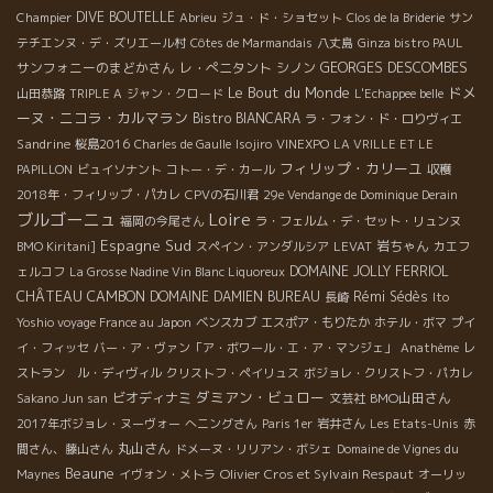
DIVE BOUTELLE
Champier
Abrieu
ジュ・ド・ショセット
Clos de la Briderie
サン
テチエンヌ・デ・ズリエール村
Côtes de Marmandais
八丈島
Ginza bistro PAUL
サンフォニーのまどかさん
レ・ぺニタント
シノン
GEORGES DESCOMBES
Le Bout du Monde
ドメ
山田恭路
TRIPLE A
ジャン・クロード
L'Echappee belle
ーヌ・ニコラ・カルマラン
Bistro BIANCARA
ラ・フォン・ド・ロりヴィエ
Sandrine
桜島2016
Charles de Gaulle
Isojiro
VINEXPO
LA VRILLE ET LE
フィリップ・カリーユ
PAPILLON
ビュイソナント
コトー・デ・カール
収穫
2018年・フィリップ・パカレ
CPVの石川君
29e Vendange de Dominique Derain
Loire
ブルゴーニュ
福岡の今尾さん
ラ・フェルム・デ・セット・リュンヌ
Espagne Sud
岩ちゃん
BMO Kiritani]
スペイン・アンダルシア
LEVAT
カエフ
DOMAINE JOLLY FERRIOL
ェルコフ
La Grosse Nadine Vin Blanc Liquoreux
CHÂTEAU CAMBON
DOMAINE DAMIEN BUREAU
Rémi Sédès
長崎
Ito
Yoshio voyage France au Japon
ベンスカブ
エスポア・もりたか
ホテル・ボマ
プイ
イ・フィッセ
バー・ア・ヴァン「ア・ボワール・エ・ア・マンジェ」
Anathème
レ
ストラン ル・ディヴィル
クリストフ・ペイリュス
ボジョレ・クリストフ・パカレ
ダミアン・ビュロー
ビオディナミ
BMO山田さん
Sakano Jun san
文芸社
2017年ボジョレ・ヌーヴォー
へニングさん
Paris 1er
岩井さん
Les Etats-Unis
赤
丸山さん
間さん、藤山さん
ドメーヌ・リリアン・ボシェ
Domaine de Vignes du
Beaune
Olivier Cros et Sylvain Respaut
Maynes
イヴォン・メトラ
オーリッ