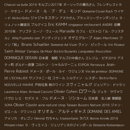
Chacun sa bulle 2016
モルゴン2017年
オーリックの橋元さん
フレンチレストラ
ドメーヌ・ル・ブ・デュ・モンド
ン・ヤオユー
Domaine Clusel Roch
ウイヤ
ジャジャキスタン
ード
Akiko Goto
アスカさん
ブラッスリーヴァンダンジュ
ラ・
Eric KAMM
リュノット醸造元
ブルグイユ
singapour restaurant ANDRE
収穫
Marseille
2018年・アリゴテ
ミーゾ・ヴェール
カフェ・ビストロ「ル・クリスタ
オザミグループ
ル」
Alliq Fujimoto san
アンディジェンヌ
Alpes-Maritimes
ワ
Bruno Schueller
イン「和」
Domaine Ad Vium
ヴァン・ピックール
Vin Picoeur
Saint-Amour
Canigou
De Moor
Bistro Buvards
Languedoc-Roussillon
DOMINIQUE DERAIN
日本酒 菊姫
マルゴの中島さん
ミレジム・ビオ2019
アス
ESPOA Yorozuya
Jean-
ティ町
ボルドー夜景
コルトン・シャルルマーニュ
Pierre Robinot
ドメーヌ・ポール・ルイ・ウジェンヌ
Vin de primeur
DOMAINE
DE L'ECHALIER
サンフォニー社
コサール
シルヴァン・レスポー
Bistro Paris
スヴィニャルグ
NOUVELLE MAIRIE
戸田社長
剣のワイン
ジュリアン・ドゥラン
ロワール
Olivier Cohen
Laurence Alias
Arnaud Cassini
ジュラ・サヴォワ
ドメーヌ・リショーム
パヴロ
レミ・セデス
ラ・フル
日本酒 五人娘
東銀座
Olivier Cousin
SOYA
wine naturel shop
Taiwan Buvons Nature 2018
ジャン・
オリオル・アルティギャス
DOMAINE DES AMIEL
ピエール・クワントロ
アメリカ・オレゴン
Henind
竹ちゃん
tramontane
タパス
Bonne Année 2019
Minami chan
ラ・ヴィエイユ・ジュリアンヌのジャンポール
Domaine Romaneaux-