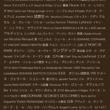
Fleurie
Pierre
ヴォドピヴェック
Gault & Millau
ジュリ
霧島
マス・ド・レスカリ
ダ
BMO Saito san
Margo groupe
シャン・リーブル
Nuit d'Ooedo
ドメーヌ・デ・
試飲会
マル
カプリエ
Aurélien Petit
Mr. Yasuhiro Shibuya
バティスト・クザン
セル・エ・クレール・リショー
Thomas Laforest
Le Clos Fantine
イヤン・
ラモン・サヴェドラ
ド・リュ
Paris La Seine
BODEGUILLA DE AL LADO
pensee
アルデッシュ
シンガポールレストラン・アンドレ
ガメイ
映画
Okada Hiroshi
Nicolas Renaud
san
愛
バニュルス・シュール・メール
DOMAINE STEPHANIE
桜島
LE MONT DE
ET VINCENT DEBOUTBERTIN
マルコ・ジュリアーニ
土田
ラングドック
MARIE
ダミアン・コクレ・ヌーヴォー
宮古島
ロゼ・ド・ザザ
Chef Shu-zo
Louforosé
Pacalet
ジャンポール・ドーマン
水道・江戸川橋
エスポ
ア・よろずや・リショームの歴史
キューヴェ・プランタン
ダンス・アンコール
2016
Henri Frédérique Roch
La Vendange des Moines 1988
Monsanto
Yve
VIN
ドメー
DOMAINE BAPTISTE COUSIN
B.B.B. ボジョレ試飲会
Camdebord
ヌ・ジェラール・シュレール
星川さん
pacalet familly
ジル・ダヴァス
Vin
Remi DUFAIRE
ピエール・オヴェルノワ
Jaune
スモール品種
Yorozuya
チボー
Bar à vins
シリル・ル・モワン
丹さん
月
2018 Beaujolais Villages
ドメーヌ・シ
DOMAINE GEORGES DESCOMBES
ャンベルタン
新宿
Paris bistro
日本
Vivien Hemelsdael
ラ・
Goguette
サンピエール教会
アヴェク・ル・タン
ローブ・エ・ル・パレ
ロセ・パンプルムス
Ruppert Leroy
ルバレーズ lot 1417