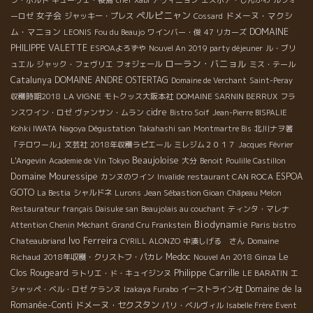
ラ・ボルド
キューヴェ・桜島
chef Xabi
アヴィニョン
エスポア・しんかわ
ルフォ
ペルピニャン
女子会
ドメーヌ・マクシ
ーロゼ
ジャッキー・プレス
Cossard
ム・マニョン
DOMAINE
LEONIS
Fou du Beaujo
ワインバー・俊
47 リカーズ
PHILIPPE VALETTE
ESPOAよろずや
Nouvel An 2019 party déjeuner
ル・ブリ
ローラン・バニョル
ュエル
ジャック・フェヴリエ
フォジェール
ミス・テール
Catalunya
DOMAINE ANDRE OSTERTAG
Domaine de Verchant
Saint-Peray
LA VIGNE
収穫時期2018
モトクッス大阪本社
DOMAINE SARNIN BERRUX
フラ
cidre
ンスワイン・ロゼ
ヴァンサン・ムラン
Bistro Soif
Jean-Pierre BISPALIE
Kohki IWATA
Nagoya Dégustation
Takahashi san
Montmartre Bis
北川ナヲ著
「テロワール」文芸社
2018年収穫ラピエール
ミレジム２０１７
Jacques Février
Beaujoloise
L'Angevin
Academie de Vin Tokyo
大分
Benoit
Poulille Castillon
Domaine Mouressipe
ESPOA
カンヌのワイン
Invalide
restaurant CAN ROCA
GOTO
La Bestia
シャルドネ
Lurons
Jean Sébastion Gioan
Châpeau Melon
Restaurateur français Daisuke san
Beaujolais au couchant
ティンタ・マレナ
Biodynamie
Attention Chenin Méchant
Grand Cru Frankstein
Paris bistro
Ivo Ferreira
Chateaubriand
CYRILL ALONZO
中湊しげる さん
Domaine
Medoc
Le
Richaud
2018年収穫・クリストフ・パカレ
Nouvel An 2018
Ginza
Philippe Carrille
Clos Rougeard
ラトリエ・ド・キュイジンヌ
LE BARATIN
エ
Domaine de la
シャッペ・ベル・ロゼ
ケランヌ
Izakaya Furabo
イーストライン社
Romanée-Conti
ドメーヌ・セクスタン
パリ・ベルヴィル
Isabelle Frère
Event