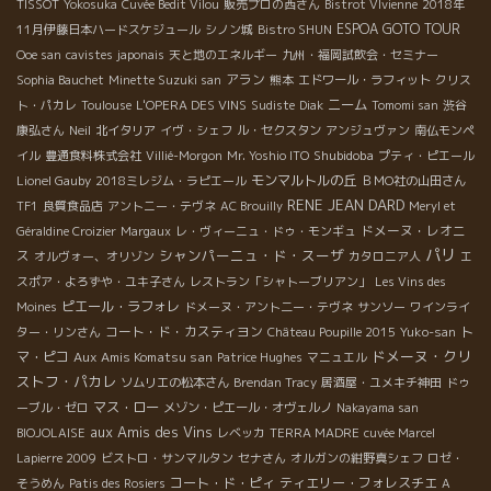
TISSOT
Yokosuka
Cuvée Bedit Vilou
販売プロの西さん
Bistrot VIvienne
2018年
ESPOA GOTO TOUR
11月伊藤日本ハードスケジュール
シノン城
Bistro SHUN
Ooe san
cavistes japonais
天と地のエネルギー
九州・福岡試飲会・セミナー
アラン
Sophia Bauchet
Minette Suzuki san
熊本
エドワール・ラフィット
クリス
ニーム
ト・パカレ
Toulouse
L'OPERA DES VINS
Sudiste
Diak
Tomomi san
渋谷
康弘さん
Neil
北イタリア
イヴ・シェフ
ル・セクスタン
アンジュヴァン
南仏モンペ
Shubidoba
イル
豊通食料株式会社
Villié-Morgon
Mr. Yoshio ITO
プティ・ピエール
モンマルトルの丘
Lionel Gauby
2018ミレジム・ラピエール
ＢＭО社の山田さん
RENE JEAN DARD
TF1
良質食品店
アントニー・テヴネ
AC Brouilly
Meryl et
ドメーヌ・レオニ
Géraldine Croizier
Margaux
レ・ヴィーニュ・ドゥ・モンギュ
パリ
シャンパーニュ・ド・スーザ
ス
オルヴォー、オリゾン
カタロニア人
エ
スポア・よろずや・ユキ子さん
レストラン「シャトーブリアン」
Les Vins des
ピエール・ラフォレ
Moines
ドメーヌ・アント二ー・テヴネ
サンソー
ワインライ
コート・ド・カスティヨン
ト
ター・リンさん
Château Poupille 2015
Yuko-san
ドメーヌ・クリ
マ・ピコ
Aux Amis Komatsu san
Patrice Hughes
マニュエル
ストフ・パカレ
ソムリエの松本さん
Brendan Tracy
居酒屋・ユメキチ神田
ドゥ
マス・ロー
ーブル・ゼロ
メゾン・ピエール・オヴェルノ
Nakayama san
aux Amis des Vins
BIOJOLAISE
レベッカ
TERRA MADRE
cuvée Marcel
Lapierre 2009
ビストロ・サンマルタン
セナさん
オルガンの紺野真シェフ
ロゼ・
コート・ド・ピィ
ティエリー・フォレスチエ
そうめん
Patis des Rosiers
A