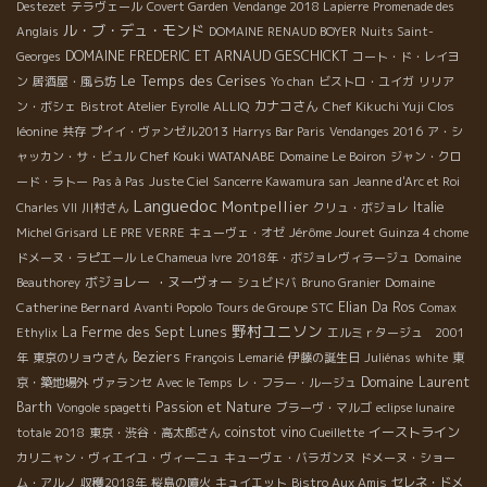
Destezet
テラヴェール
Covert Garden
Vendange 2018 Lapierre
Promenade des
ル・ブ・デュ・モンド
Anglais
DOMAINE RENAUD BOYER
Nuits Saint-
DOMAINE FREDERIC ET ARNAUD GESCHICKT
Georges
コート・ド・レイヨ
Le Temps des Cerises
ン
居酒屋・風ら坊
Yo chan
ビストロ・ユイガ
リリア
カナコさん
ン・ボシェ
Bistrot Atelier
Eyrolle
ALLIQ
Chef Kikuchi Yuji
Clos
léonine
共存
プイイ・ヴァンゼル2013
Harrys Bar Paris
Vendanges 2016
ア・シ
Chef Kouki WATANABE
ャッカン・サ・ビュル
Domaine Le Boiron
ジャン・クロ
ード・ラトー
Pas à Pas
Juste Ciel
Sancerre Kawamura san
Jeanne d'Arc et Roi
Languedoc
Montpellier
Italie
Charles VII
川村さん
クリュ・ボジョレ
Jérôme Jouret
Michel Grisard
LE PRE VERRE
キューヴェ・オゼ
Guinza 4 chome
ドメーヌ・ラピエール
Le Chameua Ivre
2018年・ボジョレヴィラージュ
Domaine
ボジョレー ・ヌーヴォー
Domaine
Beauthorey
シュビドバ
Bruno Granier
Catherine Bernard
Elian Da Ros
Avanti Popolo
Tours de Groupe STC
Comax
野村ユニソン
La Ferme des Sept Lunes
Ethylix
エルミｒタージュ 2001
Beziers
年
東京のリョウさん
François Lemarié
伊藤の誕生日
Juliénas
white
東
Domaine Laurent
京・築地場外
ヴァランセ
Avec le Temps
レ・フラー・ルージュ
Barth
Passion et Nature
Vongole spagetti
ブラーヴ・マルゴ
eclipse lunaire
coinstot vino
イーストライン
totale 2018
東京・渋谷・高太郎さん
Cueillette
カリニャン・ヴィエイユ・ヴィーニュ
キューヴェ・バラガンヌ
ドメーヌ・ショー
ム・アルノ
収穫2018年
桜島の噴火
キュイエット
Bistro Aux Amis
セレネ・ドメ