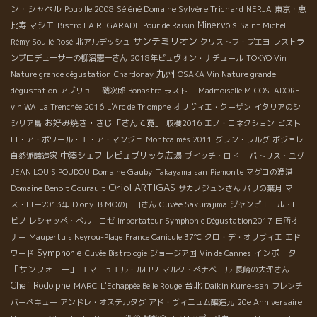
ン・シャペル
Séléné Domaine Sylvère Trichard
Poupille 2008
NERJA
東京・恵
マシモ
Minervois
比寿
Bistro LA REGARADE
Pour de Raisin
Saint Michel
サンテミリオン
Rémy Soulié Rosé
北アルデッシュ
クリストフ・プエヨ
レストラ
ンプロデューサーの柳沼憲一さん
2018年ビュヴォン・ナチュール
TOKYO Vin
九州
Nature grande dégustation
Chardonay
OSAKA Vin Nature grande
dégustation
アブリュー
磯次郎
Bonastre
ラストー
Madmoiselle M
COSTADORE
vin WA
La Trenchée 2016
L'Arc de Triomphe
オリヴィエ・クーザン
イタリアのシ
お好み焼き・きじ「さんて寛」
シリア島
収穫2016
エノ・コネクション
ビスト
ロ・ア・ボワール・エ・ア・マンジェ
Montcalmès 2011
グラン・ラルグ
ボジョレ
中湊シェフ
レピュブリック広場
自然派醸造家
プイッチ・ロドー
パトリス・ユグ
Domaine Gauby
JEAN LOUIS POUDOU
Takayama san
Piemonte
マグロの漁港
Oriol ARTIGAS
Domaine Benoit Courault
サカノジュンさん
パリの葉月
マ
ス・ロー2013年
Diony
ＢＭОの山田さん
Cuvée Sakurajima
ジャンピエール・ロ
ビノ
レシャッペ・ベル ロゼ
Importateur Symphonie Dégustation2017
田所オー
ナー
Maupertuis Neyrou-Plage
France Canicule 37℃
クロ・デ・オリヴィエ
エド
Symphonie
インポーター
ワード
Cuvée Bistrologie
ジョージア国
Vin de Cannes
「サンフォニー」
エマニュエル・ルロワ
マルク・ぺナベール
長崎の大坪さん
Chef Rodolphe
台北
MARC
L'Echappée Belle Rouge
Daikin Kume-san
フレンチ
バーベキュー
アンドレ・オステルタグ
アド・ヴィニュム醸造元
20e Anniversaire