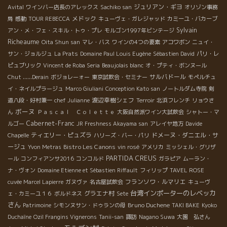
ジュリアン・ギヨ
Avital
ワインバー店長のアレックス
Sachiko san
オリゾン事務
メドック
局
感動
TOUR REBECCA
キューヴェ・ガレジャッド
カミーユ・バカーブ
Sylvain
アン・メ・フェ・スキル・トゥ・プレ
モルゴン1997年ビンテージ
Richeaume
Oita Shun san
マレ・バス
ワインの4つの要素
アコワボン
ニュイ・
サン・ジョルジュ
La Prats
Domaine Paul Louis Eugène
Sébastien David
パリ・レ
ピュブリック
Vincent de Roba Seria
Beaujolais blanc
オ・プティ・ボンヌール
サルバドール
Chut ......Derain
ボジョレーォー
東京試飲会・セミナー
モペルチュ
イ・ネイルプラージュ
Marco Giuliani
Conception Kato san
ノートルダム寺院
剣
渡辺幸樹シェフ
道八段・好村兼一
chef Julianne
Terroir
北浜フレンチ
リョウさ
ボーヌ
ん
Ｐａｓｃａｌ Ｃｏｌｅｔｔｅ
大阪自然派ワイン大試飲会
シャトー・マ
Cabernet-Franc
ルゴー
JR Freshness Akayama san
アレイヤ地方
Davide
ティエリー・ピュズラ
ドメーヌ・ダニエル・サ
Chapelle
ハリーズ・バー・パリ
ージュ
Bistro Les Canons
Yvon Metras
vin rosé
アメリカ
ミッシェル・グリザ
PARTIDA CREUS
ール
コンフィアンサ2016
コンコルド
ガラピア
ムーラン・
ナ・ヴォン
Domaine Etienne et Sébastien Riffault
フィリップ
TAVEL ROSE
フランソワ・ルマリエ
cuvée Marcel Lapierre
ガヌヴァ
名古屋試飲会
キューヴ
台湾インポーターのレベッカ
グラエナ村
ェ・カミーユ１６
ボルドネス
Sete
さん
Bruno Duchene
Patrimoine
シモンヌサン・ドゥランの母
TAKI BAKE
Kyoko
Duchaîne
Ozil Frangins Vignerons
Tanii-san
諏訪
Nagano Suwa
大園 弘さん