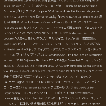
Vendange Christophe Pacalet
渋谷
試飲会フィリップ・パカレ
Les Uniques de
デコンブ・ボジョレ・ヌーヴォー
Jules Chauvet
Kirishima
Domaine Bruno
プロヴァンス
Poupille
Gerard GAUBY
Duchene
OGM
Pernand Vergelesse
楽
Domaine Jacky Preys
ゆう子さん
Le P'tit Pinard
GINZA 6
La Pierre chaude
しい
神田
オレリー
La Revue des Vins de France
パリ・ビストロ・マルゴ
Jean-
Paul
Les Clapas
セレネ
ドメーヌ・ルノー・ボアイエ
収穫2018年・ドミニック・ド
Le Vin de mes Amis
ゥラン
サロン・ビオ・トップ
Restaurant Yacht Club
マルセイユ
タラゴナ
西南部地方
Loucate
八丈島の山田さん
オップラ
豊中
ビストロ・フラコン
JAJAKISTAN
Rosé Lundi
シェフ・ジェローム・ジェグル
ローランス・エ・レミ・デュフ
Ishibashi san
オーストリア
エイリアン・ダロス
フィリップ・パカレ
ェートル
Vendange2018 Philippe Pacalet
Beeaujolais
Nouveaux 2018
Fujiwara Shuntaro
マニュエルさん
Cuvée Red
ニュイ・サン・ジ
ョルジュ・プルミエクリュ
Hirofumi SHOJI さんご夫妻
Yumekichi Kanda
Ecrivain
Yann Bertrand
サヴォワ
Vin LIN san
ドメーヌ・オベルノワ・ウイヨン
ワインの
THOMAS PICOT
歴史
ボジョレ・ヴィラージュ
ドメーヌ・ドーピヤック
Laurent Bagnol
オリヴィ
PRIEURE SAINT CHRISTOPHE
イザベル・フレール
エ・コーエン
ラピエール
Bistro Paul Bert
Restaurant La Pioche
ブノワ
Dégustation
シャトー・エギュイユ
山田マサ子さん
台北在住の加藤さん
France
ビストロ・トロワ・ザムール
植村さん
Lilian Bauchet
Olivar
ブリュノ
DOMAINE GERARD SCHUELLER
ＴＡＶＥＬ
ー・シュラー
Bisto St.Martin