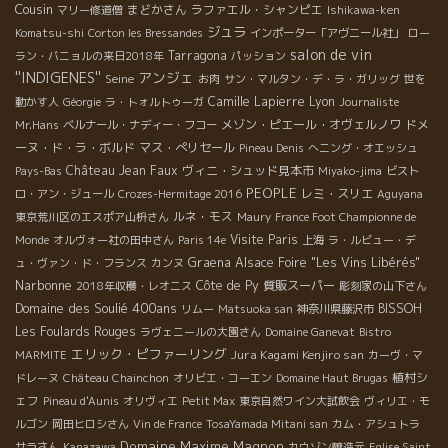
Cousin
まどかさん
ラファエル・シャンピエ
マリー修道僧
Ishikawa-ken
ジュラ
Komatsu-shi
Corton les Bressandes
インポーター「アヴニール社」
ロー
salon de vin
Tarragona
ラン・バニョルの来日2018年
パッション
''INDIGENES''
アンジェ
Seine
お肉
サン・マルタン・デ・ラ・ガリッグ
世を
Camille Lapierre
Lyon
動かす人
Géorgie
ラ・トォルトゥーガ
Journaliste
メゾン・ピエール・オヴェルノワ
ドメ
Mr.Hans
ベルナール・ナディー・フコー
ーヌ・ド・ラ・ボルド
マス・ぺリセール
Pineau Denis
へニング・オエッシュ
Château Jean Faux
ヴィニ・シュッド見本市
Pays-Bas
Miyako-jima
ビスト
PEOPLE
レミ・スリエ
ロ・アン・ジュール
Crozes-Hermitage 2016
Aguyana
ルネ・モス
東京荒川区のエスポア山枡さん
Maury
France Foot Championne de
Visite Paris
Monde
オルヴォー社の田中さん
Paris 14e
上海
ラ・ルビュー・デ
Graena
Alsace Foire "Les Vins Libérés"
ュ・ヴァン・ド・フランス
カンヌ
Narbonne
Côte de Py
質販スーパー
2018年収穫・レオニス
彫刻家の山下さん
Domaine des Soulié 400ans
BISSOH
リムー
Matsuoka san
神奈川県藤沢市
Les Foulards Rouges
ラヴェニールの大園さん
Domaine Ganevat
Bistro
エリック・ピファーリング
Jura Kagami Kenjiro san
MARMITE
カーヴ・マ
植村シ
ドレーヌ
Château Chainchon
オリビエ・コーエン
Domaine Haut Brugas
ェフ
Pineau d'Aunis
オリヴィエ
Petit Max
東京自然ワイン大試飲会
ヴィリエ・モ
ルゴン
岡田ヒロシさん
Vin de France
TosaYamada Mitani san
カム・アシュトラ
Domaine Maxime Magnon
サラさん
Kanazawa
カウゾン醸造元
Eglise Saint