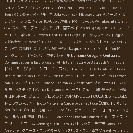
ETOILE
フランスサッカーワールド優勝2018年
Sorcellerie 2017
ザ・コンコルド・
ワイン・クラブ
ボナストレ
Mas de l'Escarida
Tokyo Chofu
Le Clos Rougeard Le
ドメーヌ・ミ
Bourg 96
レシャッペ・ベル 赤
Ueda Ayumi san
Miyagawa san
レンヌ・ブリュ
CPV Takeshita
Marcel
BEAUJ'ALL'WINS
ドゥ・モール
Grand
ドメーヌ・デュ・ポッシブル
南スペイン
Cru
2300年の杉の木
ドメーヌ・ジ
restaurant TAIHOU
ェローム・ギシャール
パザパ
弥三郎
ボジョレワイン全体の
サ
大試飲会サロン
roman 'TERROIR'
ドメーヌ・リヴァトン
ゲシクト
VINI JAPON
カガミ社の高橋社長
Jacques Selosse
オルガンの紺野さん
Mas de Mon Père
キ
Domaine Grégory Guillaume
ューヴェ ル・ジャンボン・ブランシャール
Domaine Laguerre
Bistro Passion et Nature
histoire de Bistros de Vin Nature
ドメーヌ・ジャン・クロード・ラパリュ
made in JAJAKISTAN
Fête du Vin
コート・デュ・ピ
Nature
Nishio san
ロバ・セリアのヴァンサン
BMO Kamata
Olivier de Nice
san
アンヌ・パイエさん
Fronton
Tan san
ジャーナリスト・ハン
氏
ラ・ベスティア
Le Vieux Bordeaux
オーリック社
Zinzins
柳沼憲一さん
世界遺
ジュリ・ブロスラン
DOMAINE DES FOULARDS ROUGES
産旧ボルドー街
Domaine de la
トロワザム−ル
Mr. Hiroto Maruyama
Carole de La Nautique
Sénèchalière
レストラン「ル・ヴェール・ヴォレ」
桜・花見
肉
アヌックさ
ドメーヌ・グレ
コルシカ島
ん
伊藤の日本ツアー
Domaine de Chateau Gaillard
ゴリー・ギヨーム
パトリック・デプラ
vendange 2018 Lapalu
Salon Les
クローズ・エルミタージュ
Anonymes
パリレストラン・奏で
Vincent Moulin
小