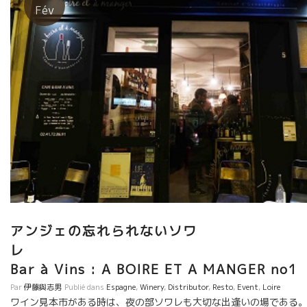
そして、またまた、Jérome Saurignyジェローム・
Fév
ソリーニの桜島Sakurajimaに一同が感動。 あとは、チョット
酔っ払ってあまり写真をとってなかった。オリオルのワインを中心
に飲みました。 どれも、感動の液体だった。
アンジェの忘れられないソワ
Bar à Vins : A BOIRE ET A MANGER no1
Par
伊藤與志男
Publié dans
Espagne
,
Winery
,
Distributor
,
Resto
,
Event
,
Loire
ワイン見本市がある時は、夜の部ソワレも大切な出逢いの場である