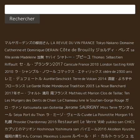
Rechercher :
マルヤガーデンズの柳田さん
LA REVUE DU VIN FRANCE
Tokyo Nakano
Domaine
Côte de Brouilly
ジョルディ・ペレズ
Catherine et Dominique DERAIN
sa
シャトー・プピーユ
fille ainée Madeleine
加賀
ヤバイ
Thomas
Sébastien
セ・ル・プランタン2017
Riffault
Canicule France 2018
London tasting RAW
2018
ラ・シャンブル・ノワール
コマックス・エティリックス
cèdre de 2300 ans
レミ・デュフェートル
Aurélie Geschickt
Terre de Volcan 2014
酒屋・よろずや
フローランス
Le Garde Robe
Mondeuse Tradition 2003
La Noue Blanchard
2017年オー・フォルト
満月
南フランス
Mathieu et Marion
Clos de Taillac
Ten
Les Murgers des Dents de Chien
Le Chameau Ivre
le Soutien-Gorge Rouge
ガ
Jerome SAURIGNY
サンタム
ロ・ヴァン
Katsumata san Gotenba
Miss Terre
ール
Seiya
Port du Thon
ラ・ミーゾ・ヴェール
Cuvée La Poivrotte
Morgon 16
札幌
Restaurant Le Verre Volé
Provoke
Chardonnay 2016
yukiko san
CHICS
Kyushu
カプリエのマリオン
Hoshinoya Yoshimura san
バイエール2016
Akoibon
ルペール・ド・カルトゥッシュ
福岡の黄ちゃん
Cornas
Maximus
Louvre
北