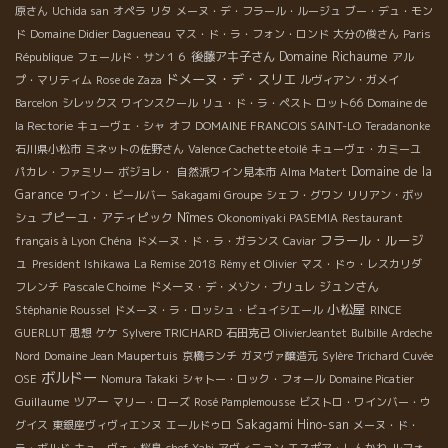
原さん
Uchida san
オペラ
リタ
メーヌ・デ・フラール・ルージュ
ブー・デュ・モン
ド
Domaine Didier Dagueneau
マス・ド・ラ・フォン・ロンド
大分の俊さん
Paris
Domaine Richaume
後藤アキ子さん
République
フェールド・サン１６
アル
ドメーヌ・デ・スリエ
プ・マリティム
Rose de Zaza
ルヴィアン・ガメイ
Barcelon
シレックス
ワインスクール
リュ・ド・ラ・ペスト
ロット66
Domaine de
la Rectorie
キューヴェ・シャ
オフ
DOMAINE FRANCOIS SAINT-LO
Teradanonke
石川県小松市
ミネットの佐野さん
Valence Cachette etoilé
キューヴェ・カミーユ
Domaine de la
パカレ・ファミリー
ボジョレ・
自然派ワイン見本市
Alma Matert
Garance
ワイン・ビールバー
Sakagami Groupe
シェフ・グワン
リリアン・ボッ
プピーユ・アティピック
Nîmes
シュ
Okonomiyaki PASEMIA
Restaurant
フラール・ルージ
français à Lyon
Chéna
ドメーヌ・ド・ラ・ガランス
Caviar
ュ
President Ishikawa
La Remise 2018
Rémy et Olivier
マス・ドゥ・レスカリダ
ジュンさん
フレンチ
Pascale Choime
ドメーヌ・デ・メゾン・ブリュレ
小松屋
Stéphanie Roussel
ドメーヌ・ラ・ロッシュ・ビュイシエール
RINCE
GUERLUT
思想
ケケ
Sylvere TRICHARD
石田克己
OlivierJeantet
Bulbille
Ardeche
Nord
Domaine Jean Maupertuis
京橋ランチ
ガヌヴァ醸造元
Sylère Trichard
Cuvée
ボルドー
OSE
Nomura Takaki
シャトー・ロック・フォール
Domaine Picatier
Guillaume
ツアー
マリー・ローズ
Rosé Pamplemousse
ビストロ・ワインバー・ウ
Sakagami Hino-san
グイス
東銀座ヴィヴィエンヌ
エールドゥロ
メーヌ・ド・