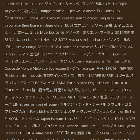
du Vin Nature au Japon
ジュヴレイ・シャンベルタン2015年
La Petite Pépée
Philippe Maffre
Domaine des
Atypique
竹之内さん
Fujisawa
Boldness
Capriers
Philippe Alliet
Apéro
Paris restaurent Georges Cinq
la Cuisine
エマニュエ
Bien Boire en Beaujolais (BBB)
Japonaise
世界ピノ・ノワール会議
ル・ラセーニュ
La Dive Bouteille
ドメーヌ・ミカエル・ブージュ
2019年新年
Japon
Laurent Herlin
Eau Forte
昼食会
GUCITE
Asuka san
ピノノワールの
「和」
Brave Margo
レミー・セデス
Domaine Geschickt
サカガミグループ
タンキ
エット・ママン
土佐山田ショッピングセンター
エスポア・ ナカモト
ドメーヌ・
アラン・カステックス
ド・レグリエール
Cuveé Précieuse
Chef Yuji san
2018
Axel Prϋfer
Coupe de Monde
Melon de Bourgogne
BMO Yamada san
藤原俊太
ロワール地
郎
closerie des moussis
東京ワインビストロ「葡呑」
MAREE BASSE
Domaine
方
パリ・ビストロ
ESPOA MORITAKA
Paris Bistro Dégustation
Dard et Ribo
勝山晋作死去
料理人の高太郎さん
オリビエ・クロス
ラ・グロス・
和食
ナディンヌ・ヴァン・ブラン・リコルー
Mr. Hiroshi OSONO
フロリアン・ル
ーズ
LIN Yusen
vin rosé et somen
マルマンド
ク・ド・フードル
タヴェル・ロゼ
エスポアグループ
ブジーグのカキ
Paris bistro SAGAN
Arnaud Combier
Bistro
FLACON - 2
カベルネ
Japon Hamamatsu
パリ・ヴィニ・ヴィジオン
ビオトップワ
イン
ドメーヌ・ブルノ・デュシェンヌ
Blanc de Blanc
ドゥニ・タルデュ
Maruyama
STC Tours
President FUJITA
Alma Mater
酒販グループESPOA
ロマン・シャプ