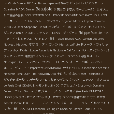
ビストロ・ビアンカーラ
du Vin de France
2018 millésime Lapierre
9カーヴ
Beaujolais
岩田コキさん
Domaine MADA
Gamay
モーヴェータン
世界ソム
リエ協会の会長
DEGUSTATION BEAUJOLOISE
DOMAINE OVERNOY HOUILLON
ラ・カーブ・アピコル
シャトー・プレザンス
orgamic
Matsui
Lapalu Nouveau
Stéphane Tissot
2018
石川社長
オスピス・ド・ボーヌ
ジャン・セバスチャン・
Philippe Valette
ジョアン
Denis TARDIEU
CPV ツアー
ロペラ・デ・ヴァン
ドメ
ーヌ・ド・レシャリエール
シェフ・菊池
Tokyo Toyosu AOKI
Damien Coquelet
オザミ・デ・ヴァン
ドメーヌ・フィリッ
Nouveau
Mathieu
Marius Laffitte
プ・デルメ
Florian Looze
Assemblée Nationale
California
ドメーヌ・ジャン・バ
ティスト・セナ
自然派ワインショップ
ビストロ・フラコン2号店
Bistro La
オーナーのギヨム
Nautique
ドヌ・フランソワ・サンメー・ロ
フリダ
ペリエー
アヴェイロン
ル・レ・ヴィエイユ
Importateur BARBARA
Association des Vins
René Jean
Naturels
Rémi DUFAITRE Nouveau2018
土佐
chef Takemoto
オー・
ザルジラ
ポール・ルデール
フィロキセラ
ワインカヴィスト・ロックス・オフ
Côte
de Feule
Chef OKADA
レイモン
Brouilly 2017
ブリュノ・シュレール
Domaine
ビオジョレーヌ
Belluard
Tokyo Guinza
シュトロマイヤー
Paris KUNITORA
UDON
ジャック・セロス
ブラッスリーオザミ
フランス猛暑2018年
サラ
六本木
ドメーヌ・ローラン・バルツ
son fils Pierre
ドメーヌ・エロディ・バルム
ベルリ
飯田橋 メリメロ
Domaine Pattes-Loup
ン
Iidabashi Le Ginglet
L'AUNIS