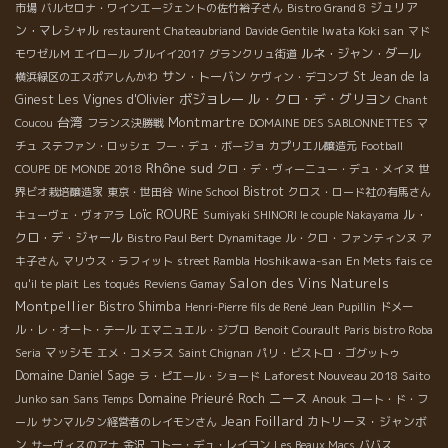
ジュリア
市場
バルセロナ・ワインエージェントの佐竹裕子さん
Bistro Grand 8
ン・マレシャル
Iwata Koki san
restaurent Chateaubriand
Davide Gentile
マド
ルネ・ジャン・ダール
モワゼルＭ
エイロール
ブルイイ2017
グランクリュ街道
サン・トーバン
St Jean de la
横浜緑区のエスポアしんかわ
ケヴィン・デコンブ
ボジョレー
ル・クロ・デ・グリヨン
Ginest
Les Vignes d'Olivier
Chant
台湾
Montmartre
Coucou
フランス決勝戦
DOMAINE DES SABLONNETTES
マ
チュ
ステファン・ロッシェ
フー・デュ・ボージョ
カプリエル醸造元
Football
Rhône sud
COUPE DE MONDE 2018
クロ・デ・ヴィーニュー・デュ・メイヌ
世
Bistrot
界ビオ栽培醸造家
東京・世田谷
Wine School
クロス・ロード社の有馬さん
Loïc ROURE
ル・
キューヴェ・ヴォアラ
Sumiyaki SHINORI le couple Nakayama
クロ・デ・ジャール
Bistro Paul Bert
Dynamitage
ル・クロ・ファンティンヌ
ア
Hoshikawa-san
キ子さん
マリウス・ラフィット
street Rambla
En Mets fais ce
Salon des Vins Naturels
qu'il te plait
Les toqués
Reviens Gamay
Montpellier
Bistro Shimba
Henri-Pierre fils de René Jean
Pupillin
ドメー
ル・レ・オート・テール
エマニュエル・ジブロ
Benoit Courault
Paris bistro Roba
マッシモ
Seria
エメ・コメラス
Saint Chignan
パリ・ビストロ・ゴグットゥ
Domaine Daniel Sage
Laforest Nouveau 2018
ラ・ピエール・ショード
Saito
ニース
Domaine Prieuré Roch
Junko san
Sans Temps
Anouk
コート・ド・フ
Jean Foillard
カトリーヌ・ジャンボ
ール
サンマルタン経営者のレイモンさん
ン
サーヴィスのアナ
金沢
コトー・デュ・レイヨン
Les Beaux Macs
ババス