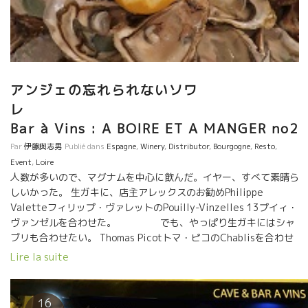
アンジェの忘れられないソワ
レ
Bar à Vins : A BOIRE ET A MANGER no2
Par
伊藤與志男
Publié dans
Espagne
,
Winery
,
Distributor
,
Bourgogne
,
Resto
,
Event
,
Loire
人数が多いので、マグナムを中心に飲んだ。イヤー、すべて素晴ら
しいかった。 生ガキに、店主アレックスのお勧めPhilippe
Valetteフィリップ・ヴァレットのPouilly-Vinzelles 13プイィ・
ヴァンゼルを合わせた。 でも、やっぱり生ガキにはシャ
ブリも合わせたい。 Thomas Picotトマ・ピコのChablisを合わせ
た。ウーン、何て繊細なミネラル感！ これもバッチリのマリアー
Lire la suite
ジ。 途中から偶然居合わせたラ・リュノットのクリストフ
のワインを開けた。 Les Rossignouxレ・ロシニョを開けた。辛口
にハチミツの風味。赤のLa Flouラ・フルに一同感激した。
16