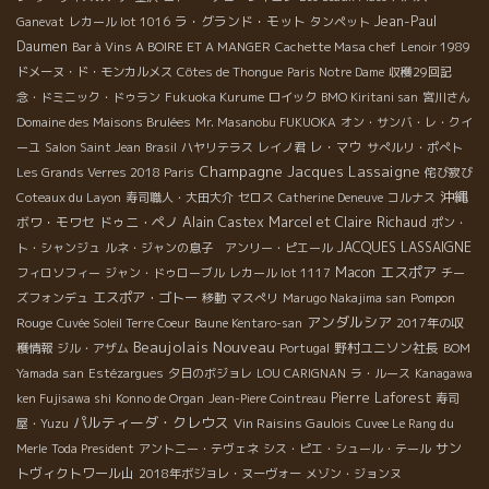
ラ・グランド・モット
Jean-Paul
Ganevat
レカール lot 1016
タンペット
Daumen
Bar à Vins A BOIRE ET A MANGER
Cachette Masa chef
Lenoir 1989
ドメーヌ・ド・モンカルメス
Côtes de Thongue
Paris Notre Dame
収穫29回記
念・ドミニック・ドゥラン
Fukuoka Kurume
ロイック
BMO Kiritani san
宮川さん
Domaine des Maisons Brulées
Mr. Masanobu FUKUOKA
オン・サンバ・レ・クイ
レ・マウ
ーユ
Salon Saint Jean
Brasil
ハヤリテラス
レイノ君
サぺルリ・ポぺト
Champagne Jacques Lassaigne
Les Grands Verres 2018 Paris
侘び寂び
沖縄
Coteaux du Layon
寿司職人・大田大介
セロス
Catherine Deneuve
コルナス
ボワ・モワセ
ドゥニ・ペノ
Alain Castex
Marcel et Claire Richaud
ポン・
JACQUES LASSAIGNE
ト・シャンジュ
ルネ・ジャンの息子 アンリー・ピエール
エスポア
Macon
フィロソフィー
ジャン・ドゥローブル
レカール lot 1117
チー
エスポア・ゴトー
Pompon
ズフォンデュ
移動
マスぺリ
Marugo Nakajima san
アンダルシア
Rouge
Cuvée Soleil Terre Coeur
Baune Kentaro-san
2017年の収
Beaujolais Nouveau
野村ユニソン社長
穫情報
ジル・アザム
Portugal
BOM
Yamada san
Estézargues
夕日のボジョレ
LOU CARIGNAN
ラ・ルース
Kanagawa
Pierre Laforest
ken Fujisawa shi
Konno de Organ
Jean-Piere Cointreau
寿司
パルティーダ・クレウス
Vin Raisins Gaulois
屋・Yuzu
Cuvee Le Rang du
サン
Merle
Toda President
アントニー・テヴェネ
シス・ピエ・シュール・テール
トヴィクトワール山
2018年ボジョレ・ヌーヴォー
メゾン・ジョンヌ