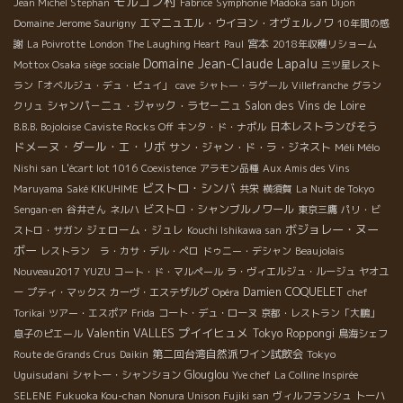
モルゴン村
Jean Michel Stephan
Fabrice
Symphonie Madoka san
Dijon
エマニュエル・ウイヨン・オヴェルノワ
Domaine Jerome Saurigny
10年間の感
宮本
謝
La Poivrotte
London The Laughing Heart
Paul
2018年収穫リショーム
Domaine Jean-Claude Lapalu
Mottox Osaka siège sociale
三ツ星レスト
ラン「オベルジュ・デュ・ピュイ」
cave
シャトー・ラゲール
Villefranche
グラン
シャンパ－ニュ・ジャック・ラセ－ニュ
Salon des Vins de Loire
クリュ
日本レストランびそう
B.B.B. Bojoloise
Caviste Rocks Off
キンタ・ド・ナポル
ドメーヌ・ダール・エ・リボ
サン・ジャン・ド・ラ・ジネスト
Méli Mélo
Nishi san
L'écart lot 1016
Coexistence
アラモン品種
Aux Amis des Vins
ビストロ・シンバ
Maruyama
Saké KIKUHIME
共栄
横須賀
La Nuit de Tokyo
ビストロ・シャンブルノワール
Sengan-en
谷井さん
ネルハ
東京三鷹
パリ・ビ
ボジョレー・ヌー
ジェローム・ジュレ
ストロ・サガン
Kouchi Ishikawa san
ボー
レストラン ラ・カサ・デル・ぺロ
ドゥニー・デシャン
Beaujolais
YUZU
Nouveau2017
コート・ド・マルペール
ラ・ヴィエルジュ・ルージュ
ヤオユ
Damien COQUELET
ー
プティ・マックス
カーヴ・エステザルグ
Opéra
chef
Torikai
ツアー・エスポア
Frida
コート・デュ・ローヌ
京都・レストラン「大鵬」
Valentin VALLES
プイイヒュメ
Tokyo Roppongi
息子のピエール
鳥海シェフ
第二回台湾自然派ワイン試飲会
Tokyo
Route de Grands Crus
Daikin
Uguisudani
Glouglou
シャトー・シャンション
Yve chef
La Colline Inspirée
SELENE
Fukuoka Kou-chan
Nonura Unison Fujiki san
ヴィルフランシュ
トーハ