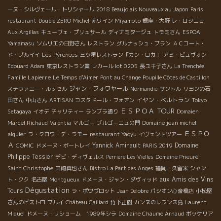
ーヌ・シルヴェール・トリシャール
2018 Beaujolais Nouveaux au Japon
Paris
restaurant
Double ZERO
Michel
赤ワイン
Miyamoto
銀座・大野
レ・ロシニョ
Aux Argillas
キューヴェ・プリュサール
ディナミタージュ
トモミさん
ESPOA
Yamamasu
ソムリエの日野さん
レストラン
グルナッシュ・ブラン
ＡＣコート・
ド・ブルイイ
Les Pyrenees
三ツ星レストラン「カン・ロカ」
アミ・ビュヴォン
Edouard Adam
東京レストラン業
レカール lot 0205
長ユキ子さん
La Trenchée
Famille Lapierre
Le Temps d'Aimer
Pont au Change
Poupille Côtes de Castillon
ジャン・フォワヤール
ステファニー・ルッセル
Normandie
サントル
リヨンの石
イヤン・ベルトラン
田さん
中山さん
ARTISAN
コスタドール・フォアン
Tokyo
ＥＳＰＯＡ TOUR
Setagaya
イオデ
チャリティー
ランブラ通り
Domaien
Domaine jean michel
Marcel Richaud
Valentia
マルゴー
ブルゴーニュの門
ＥＳＰＯ
alquier
ラ・クロワ・デ・ラモー
restaurant Yaoyu
イヴェントツアー
Ａ
Yannick Amirault
Domaine
COMIC
ドメーヌ・ボートレイ
PARIS 2019
Philippe Tessier
デビ・ディヴェルス
Perriere Les Vielles
Domaine Prieuré
Saint Christophe
田崎真也さん
Bistro La Part des Anges
福岡・久留米
シャン
aux Amis des Vins
ト・クク
名古屋
Montgueux
ドメーヌ・ジャン・ダヴィッド
Dégustation
Tours
ラ・ポワヴロット
Jean Delobre
パシオン心斎橋店
小松屋
さんのビストロ
ブルイ
Château Gaillard
竹下正樹
カンヌのレランス島
Laurent
Miquel
ドメーヌ・リショーム 1989年シラ
Domaine Chaume Arnaud
ボッケリア