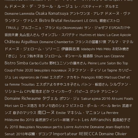
ドメーヌ・デ・フラール・ルージュ
ん
レ・バスティード・ダルキエ
Osaka Komatsuya
ドメーヌ・ヴァ
Domaine Lammidia
アントワンヌ・アレナ
Bistro Brutal
ランタン・ヴァレス
Restaurant LE DIVIL
銀座ビストロ
「PAUL」
ブルゴーニュ・ブラン
Kiji Okonomiyaki
サン・ジョゼフ
ESPOAたけや
坂田夫妻
丸山宏人さん
ヴォンゴレ・スパゲティ
Huitres et blanc
La Cave Apicole
Château Aiguilloux
アルマ・マテル
Domaine Chambertin
フランスの猛暑37度
ドメーヌ・ジェローム・ソリーニ
伊藤與志男
Iidabqshi Méli Mélo
お好み焼き
「きじ」
シェフ鈴木洋治
ジェローム・ギシャール
銘酒祭
Shun san
Cézanne
Bistro Simba
Carbo Culte
野村ユニソンの藤木さん
Pleine Lune
Salon Bio Top
ステファン・ティソ
Coup d'folie
2020 beaujolais nouveaux
Le Tagine
カリピー
ジュ
Les vignerons de l'iréel
エスポア・ナカモト
François RIBO
Matsuo Chef et
シルヴァン・
sa femme
Trouillas
エスポアよろずやユキ子さん
バトン・板垣さん
リショーム
CPV菊池まどか
ワインカーヴ・パピーユ
グシテ
アシニャン
Domaine Richeaume
タヴェル
Sakurajima 2016
ポワン・ジェ
Atsumi Foods
Mori san
ローヌ地方
キタノセ店のシェフ
ビストロ・ポール・ベール
Berlin
武道オ
南ローヌ
マキシム・マニョン
ンズ
息子のマリウス
Emilie
La Perrière
Les Affranchis
長由紀子さ
Millésime Bio 2019
自然派ワインバー祥瑞
デート
ん
Domaine Jean-Baptiste
2018 Beaujolais Nouveaux partis
Loirre
Autriche
Importateur REBECCA
Domaine Olivier
Senat
2018年収穫・デコンブ