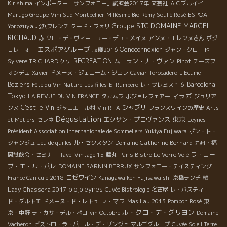
Kirishima
インポーター「サンフォニー」試飲会2017年
文芸社
ＡＣブルイイ
ESPOA
Marugo Groupe
Vini Sud Montpellier
Millésime Bio
Rémy Soulié Rosé
Groupe STC
DOMAINE MARCEL
Yorozuya
北浜フレンチ
クード・フォリ
RICHAUD
赤
クロ・デ・ヴィーニュー・デュ・メイヌ
アンヌ・エレンヌさん
ボジ
エスポアグループ
Oenoconnexion
ョレーォー
収穫2016
ジャン・クロード
RECREATION
ムーラン・ナ・ヴァン
Sylvere TRICHARD
ケケ
Pinot
チーズフ
ォンデュ
Xavier
ドメーヌ・ジェローム・ジュレ
Caviar
Torocadero
L'Ecume
Beziers
Barcelona
Fête du Vin Nature
Les filles
El Rumbero
レ・プレミス１６
Tokyo
マラガ
LA REVUE DU VIN FRANCE
タカムラ
ボジョレフェアー
ジュリア
C'est le Vin
シャブリ
ンヌ
ジャニエール村
Vin RITA
フランスワインの歴史
Arts
Dégustation
東京
エクサン・プロヴァンス
et Metiers
セレネ
Leynes
Président Association Internationale de Sommeliers
Yukiya Fujiwara
ポン・ト・
Domaine Catherine Bernard
シャンジュ
Jeu de quilles
ル・セクスタン
九州・福
ラ・ロー
岡試飲会・セミナー
Tavel Vintage 15
藤丸
Paris Bistro Le Verre Volé
ブ・エ・ル・パレ
DOMAINE SARNIN BERRUX
サンフォニー・テイスティング
ロゼワイン
France Canicule 2018
Kanagawa ken Fujisawa shi
京橋ランチ
桜
biojoleynes
Lady Chassera 2017
Cuvée Bistrologie
名古屋
レ・バスティー
レ・マウ
ド・ダルキエ
ドメーヌ・ド・レキュ
Mas Lau 2013
Pompon Rosé
東
ル・クロ・デ・グリヨン
京・中野
ラ・カサ・デル・ぺロ
vin Octobre
Domaine
Vacheron
ビストロ・ラ・パール・デ・ザンジュ
マルゴグループ
Cuvée Soleil Terre