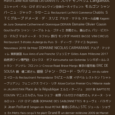
Languedoc
モンペリエ
Matin Calme
KGB
namida
Les GANIVETS
フレッド
モルゴン
シャン
エシャッペ・ベル・ロゼ
ボジョレワイン全体の一大イヴェント
Ｓ
パ－ニュ・ジャック・ラセ－ニュ
Chablis
Restaurant Le Petit Commerce
ＴＣグループ
ドメーヌ・デ・スリエ
アルマ・マテル
スモール品種
Kagami
Domaine Olivier Cousin
de Jura
Domaine Catherine et Dominique DERAIN
Goutte d’Or
シャン・リーブル
トム・ゴティエ
赤間さん、藤山さん
パリ・ビスト
旅行
ロ・マルゴ
マルティーヌ・ラフォレ
モンタダ
MAREE BASSE
VINI CIRCUS
Bojolais
Restaurant 3 étoiles Auberge du Puis
ラ・ディーヴ・ブテイユ
DOMAINE NICOLAS CARMARANS
Nouveaux 2018
De Moor
アルプ・マリテ
ィム
東欧諸国
Aux Amis d’une Franche
ジュリエナ
Gilles Azam
Millesime 2017
自然派ワイン専門店・ロックス・オフ
Katsumata san Gotenba
シンガポールレス
ERIC DE
トラン・アンドレ
フロントン
Crosse Road
Brave Margo
東京の屋形船
ジャン・クロード・ラパリュ
銀座
SOUSA
鏡 健二郎さん
vin du sabre
ラピエール家
エイロール
Restautrant Fernandaise
イザベル
レストラン「シャト
ーブリアン」
フェニックス
ワイン・リタ
Aloxe Corton Premier Cru
Mélanie
made
Place de la République
BAPTISTE
in JAJAKISTAN
エルミｒタージュ 2001年
COUSIN
マニュエルさん
Tosa
シェフ・紺野
バルセロナの佐竹さん
ドメーヌ・シャ
ルロット・バテ
ロマン店長
DOMAINE DES SABLONNETTES
キューヴェ・バラガン
Jean Foillard
STC
葡呑(ぶのん)
ヌ
Sengan-en
Rosé PETAR
ジュール・ショヴ
Grand 8
ェ
En Mets fais ce qu'il te plait
un dernier millésime 2009 de Marcel