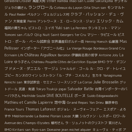
Géraldine Croizier
萬屋天狗
street Rambla
Imao-san
Cuvée Sakurajima
オリオル
ラングロール
モンマルト
ジュラの鏡さん
Coteaux du Layon
Oita Shun san
クラブ・パッション・デュ・ヴ
ル
Paul Reder
ぺルナン・ヴェルジュレス村
ァン
エリック・カム
大榮産業
Pierre
アントワーヌ・エ・ローランス・ジョリ
Yuki san
福岡の黄ちゃん
ビストロ・ユイガ
La Perrière
タンキエット・ママン
ビス
Tomomi san
パルク
QV.g
Nuit Saint Georgers 1er Cru
マリー・ラピエール
トロ・ポール・ベール試飲会
Mas
世界遺産旧ボルドー街
Hennig Hoesch
仙巌園
Pellisser
インポーター「アヴニール社」
La Vierge Rouge
Bordeaux Grand Cru
Château Aiguilloux
La
Ecrivain LIN
Barcelon
伊藤與志男の哲学
Antoine Joly
Loire
ゆう子さん
Château Poupille Côtes de Castillon
Equipe BMO
ケケ・デコン
ドメーヌ・ダニエル・サージュ
ブ
シャルルド・ゴール
ル・クロ・デ・トレイユ
ゴビー
カンヌのワイン
レストラン「ル・プチ・コメルス」
生カキ
Yanaginuma
Julie Brosselin
Kenichi san
東京試飲会・セミナー
リースリング
La Corse
グッ
Salvador Batlle
Tokyo Tsukiji-jogai
トドール
武道・剣道
台湾インポーターのバ
ボーヌ
DIVE BOUTELLE
ーバラさん
Mathilde Soulié
Suido Edogawabashi
地中海
Mathieu et Camille Lapierre
Grand Repas
Yan Drieu
藤原幸也
Thomas Laforest
France Tours
ボジョレ・ヌーヴォーフェアー
エスポア・よろ
ずや
Méditerranée
La Boème
Florian Looze
大鵬
シルヴァン・レスポー
ロワ−ル
Avenue des Champs-Elysées
植村さん
ラ・リュノットのクリストフ
宮川さん
Ryo-san
Domaine jean michel alquier
BMO Kiritani san
キューヴェ・ティボ
ア