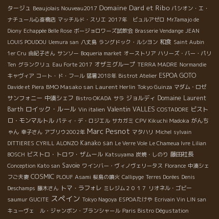
Domaine Dard et Ribo
タージュ
Beaujolais Nouveau2017
パシオン・エ・
ナチュール心斎橋店
マッチルド・スリエ
2017年 ビュルアゼロ
Mr.Tamajo de
Diony
Echappée Belle Rose
ボージョロワーズ試飲会
Brasserie Vendange
JEAN
和食
LOUIS POUDOU
Uemura san
八丈島
ラングドック・ルシヨン
Saint Aubin
1er Cru
由紀子さん
サンソー
Boqueria market
オーストリア
ハリーズ・バー・パリ
オザミグループ
Ten
グランクリュ
Eau Forte 2017
TERRA MADRE
Normandie
ESPOA GOTO
キャヴィア
コート・ド・フール
猛暑2018年
Bistrot Atelier
BMO Masako san
Laurent Herlin
Davide et Piera
Tokyo Guinza
マダム・ロゼ
サンフォニー
中湊シェフ
ジョルディ
Domaine Laurent
Bistro OKADA
サラ
ロイック・ルール
Valentin VALLES
Barth
ビスト
Vin italien
COSTADORE
ロ・モンマルトル
がんち
パティ・デ・ロジエル
サカガミ
CPV Kikuchi Madoka
Marc Pesnot
ゃん
幸子さん
アブリウ2002年
マタハリ
Michel
sylvain
Kanako san
DITTIERES
CYRILL ALONZO
Le Verre Vole
Le Chameua Ivre
Lilian
ビストロ・トロワ・ザムール
藤田社長
BOSCH
Katsuyama
炭焼・しのり
Savoie
Conception Kato san
ワインバー・ヴィノヴェリータス
Florance
中湊シェ
COSMIC
フご夫妻
PLOUF
Asami
桜島の噴火
Callipyge
Terres Dorées
Denis
トマ・ラフォレ
Deschamps
藤木さん
ミレジム２０１７
リオネル・ゴビー
スペイン
saumur
GUCITE
Tokyo Nagoya
ESPOAたけや
Ecrivain Vin LIN san
キューヴェ ル・ジャンボン・ブランシャール
Paris Bistro Dégustation