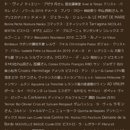
ト・ヴィノ
ティエリー・プゼラ
丹さん
国会議事堂
Avec le Temps
クリスト・パ
中山良則さん
カレ
ピノ・ノワール 2016
ドメーヌ・ブノワ・クロー
神田祭り
カ
ドメーヌ・ジェラール・シュレール
LE MONT DE MARIE
プリエのマリオン
Tarragona
Bonne Peche
Nomura Naoko
コマックス・エティリックス
NICOLAS
BERTIN
ビストロ・オザミ
ムロン・ド・ブルゴーニュ
タンタシオン
シレックス
ブ
ニコラ・ルノー
ルゴーニュ・ブラン
Beaujolais Nouveaux 2018
Le Vieux
Bordeaux
サボリの鎌田夫妻
レルヴ・フォル
Christophe Pueyo
ボジョレ・クリスト
フ・パカレ
Isabelle Frère
Le Nouvel An 2019
ドメーヌ・ド・レグリエール
大阪う
シルヴァンさん
クロズリー・デ・ムシ
ずら屋
サントル
岡田シェフ
ピエモンテ
加藤さん
ＢＭО社の山田さん
Comax Ethylix
François RIBO
サン・ジョゼフ
石川
Crozes-Hermitage
CPV菊
県小松市
アメリカ
ビストロ・アン・ジュール
Camel
池まどか
カナコさん
ヴァランスの星レストラン”カシェット
Selosse Millesime
ヴ
AD VINUM
ァンサン・ムラン
Aguyana
La Trenchée
レランス島の修道僧のワイン
ポール・ルイ・ウジェンヌ
Le Soula
エスポア・なかむら
サぺルリ・ポペット
ヴァ
Corbieres
ン・ピックール
ディジョン
カルフォルニア
諏訪
Double ZERO
ラモン
Olivier Cros et Sylvain Respaut
Terroir
Bio
ダムバッシュ・ラ・ヴィル
さん
ニューヨーク
コルトン・シャルルマーニュ
Quinta de Napoles
アントニー・
Centre
Festivin
Domaine de la
ギックス
Nishi san
Cuvée Voilà
Mr. Yoshio ITO
Borde
NOUVELLE BAGUE
Cuvée OSE
ビストロ・ラ・レガラード
Meryl et