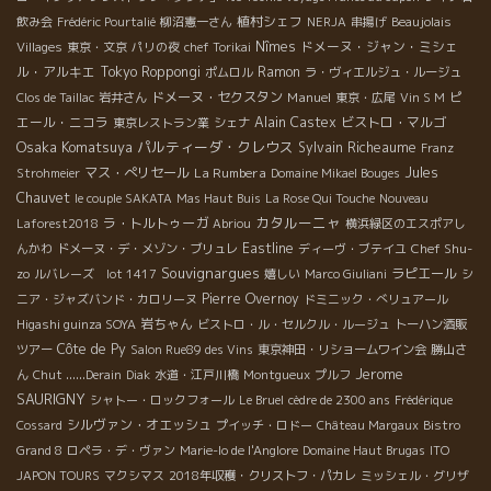
植村シェフ
飲み会
Frédéric Pourtalié
柳沼憲一さん
NERJA
串揚げ
Beaujolais
Nîmes
ドメーヌ・ジャン・ミシェ
Villages
東京・文京
パリの夜
chef Torikai
ル・アルキエ
Tokyo Roppongi
Ramon
ポムロル
ラ・ヴィエルジュ・ルージュ
ドメーヌ・セクスタン
Manuel
ピ
Clos de Taillac
岩井さん
東京・広尾
Vin S M
エール・ニコラ
Alain Castex
ビストロ・マルゴ
東京レストラン業
シェナ
Osaka Komatsuya
パルティーダ・クレウス
Sylvain Richeaume
Franz
マス・ぺリセール
La Rumbera
Jules
Strohmeier
Domaine Mikael Bouges
Chauvet
le couple SAKATA
Mas Haut Buis
La Rose Qui Touche
Nouveau
カタルーニャ
ラ・トルトゥーガ
Laforest2018
Abriou
横浜緑区のエスポアし
Eastline
Chef Shu-
んかわ
ドメーヌ・デ・メゾン・ブリュレ
ディーヴ・ブテイユ
Souvignargues
zo
ラピエール
ルバレーズ lot 1417
嬉しい
Marco Giuliani
シ
Pierre Overnoy
ニア・ジャズバンド・カロリーヌ
ドミニック・べリュアール
岩ちゃん
Higashi guinza SOYA
ビストロ・ル・セルクル・ルージュ
トーハン酒販
Côte de Py
ツアー
Salon Rue89 des Vins
東京神田・リショームワイン会
勝山さ
Jerome
ん
Chut ......Derain
Diak
水道・江戸川橋
Montgueux
プルフ
SAURIGNY
シャトー・ロックフォール
Le Bruel
cèdre de 2300 ans
Frédérique
シルヴァン・オエッシュ
Cossard
プイッチ・ロドー
Château Margaux
Bistro
Grand 8
ロペラ・デ・ヴァン
Marie-lo de l'Anglore
Domaine Haut Brugas
ITO
JAPON TOURS
マクシマス
2018年収穫・クリストフ・パカレ
ミッシェル・グリザ