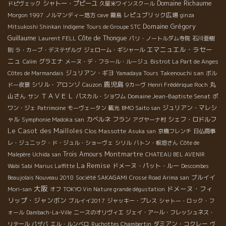
Domaine Richaume
シャトー・プピーユ
ドピヴェック
久留米ワインスクール
レピュブリック広場
Morgon 1997
ノルマンディー地方
cave
霧島
ginza
Domaine Grégory
Mitsukoshi Shinkan
Indigene
Tours de Groupe STC
Guillaume
Côte de Thongue
Laurent FELL
パリ・ノートルダム寺院
石川亜樹
エマニュエル・ラセー
則
ラ・カーブ・デステザルグ
ジェローム・ギシャール
ニュ
グラエナ
Calim
メーヌ・デ・フラール・ルージュ
Bistrot La Part de Anges
ジュリアン・ギヨ
Takenouchi san
Côtes de Marmandais
Yamadaya Tours
ボル
鹿児島
シリル・アロンゾ
丸
ドー夜景
Cauzon
9カーヴ
Henri Frédérique Roch
ＴＡＶＥＬ
山さん
Domaine Jean-Baptiste Senat
サン
パスカル・ショワム
ポ
ジュリアン・マレシ
ワン・ジェ
Patrimoine
モーヴェータン
観光
BMO Saito san
ャル
カベルネ フラン
シェフ・ロドルフ
Symphonie Madoka san
アグヤーナ村
Le Casot des Mailloles
Clos Massotte
Asuka san
京橋フレンチ
日仏商事
レ・ジュニック・ド・ジュル・ショーヴェ
シリル
バトン・板垣さん
Côte de
Montmartre
Trois Amours
Malepère
Uchida san
CHATEAU BEL AVENIR
La Remise
ドメーヌ・パット・ルー
Wabi Sabi
Marius Laffitte
Descombes
ブルイイ
Beaujolais Nouveau 2018
Société SAKAGAMI
Crosse Road Arima san
大阪
ドメーヌ・フィ
Mori-san
オフ
TOKYO Vin Nature grande dégustation
リップ・ジャンボン
ブルイイ2017
ジャッキー・プレス
シャトー・ロック・フ
ォール
Dambach-La-Ville
ニースのオリヴィエ
ジェイ・アール・フレッシュネス・
ダミアン・コクレー
リテール
パザパ
エル・ルンベロ
Ruchottes Chambertin
ヴ