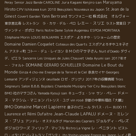
Jura Kagami Kenjiro san
Maruyama
Peray
Senior Jazz Bande CAROLINE
Hiroto
St Jean de la
CPV Ishikawa kun
2018 Beaujolais Nouveaux au Japon
Ginest
Yann Bertrand
株式会社 オルヴォー
Covert Garden
サンフォニー社
レミー・スリエ
東京恵比寿
レストラン ラ・カサ・デル・ぺロ
ラスト営業日
ア
ヴァンティ・ポポロ
Paris Notre Dame
Sylvie Augereau
ESPOA MORITAKA
Stéphane Morin
LOUIS BENJAMIN
エスポア・よろずや・リショームの歴史
Domaine Damien Coquelet
Coteaux des Quarts
エスポアよろずやユキ子さ
ＢＭＯのマサ子さん
ん
アスティ町
コトー・デュ・レイヨン
Nuit d'Ooedo
ダヴィ
デ、ピエラ
Sancerre
Les Uniques de Jules Chauvet
Ueda Ayumi san
2017年オ
DOMAINE GERARD SCHUELLER
Domaine Le Bout du
ー・フォルト
Monde
Ginza 4 cho-me
Energie de la Terre et le Ciel
奈良セイヤ
Georges
Lemarié
アンディジェンヌ
oeuillade
ロゼ・グリグリ
2017年の収穫情報
Trois
Seigneurs
Salon B.B.B. Bojolais
Chambolle Musigny 1er Cru
Beaujolais blanc
ドメー
BMO 社のマサコさん
Yamada Kyouji san
キューヴェ・シャ
サン・ペレー
ヌ・マクシム・マニョン
パトリス・ユグ
vin rosé
京都の中華料理店「大鵬」
BMO
Domaine Marcel Lapierre
息子のピエール
タパス・バー
BUDO 11
Jean-Claude LAPALU
ドメーヌ・ミレン
Laurence et Rémi Dufaitre
ヌ・ブリュ
ジョルディ・ペレズ
アンドレ・オステルタグ
Marion des Capriers
ボジョロワーズ
レ・ぺニタント
フィリップ・マッフル
Bistro La Vigne
ビスト
ロ・イタリアンレストラン「グシテ」
Ito Yoshio voyage France au Japon
レイノ君