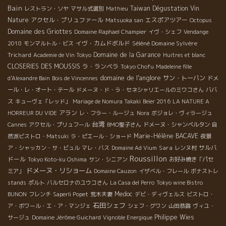
Bain
Taiwan Dégustation Vin
レストラン・ソヤ
マサル式選別
Mathieu
Nature
アクセル・プリュファール
エスポアツアー
Matsuoka san
Octopus
Domaine des Griottes
Domaine Raphael Champier
イヴ・シェフ
Vendange
イヴ・カムドボルド
Séléné Domaine Sylvère
2018
モンマルトル・ビス
Trichard
Domaine de la Garance
Academie de Vin Tokyo
Huitres et blanc
CLOSERIES DES MOUSSIS
ラ・ランベラ
Tokyo Chofu
Madeleine fille
domaine de l'anglore
サン・トーバン
d'Alexandre Bain
Bois de Vincennes
ドメ
ール・レ・オート・テール
ドメーヌ・ド・ラ・セネシャリエールのミワコさん
ババ
ス
キューヴェ「レッド」
Mariage de Nomura Takaki
Beier 2016
LA NATURE A
アラン
HORREUR DU VIDE
レ・フラー・ルージュ
Nora
ボジョレ・ヴィラージュ
台湾
Cannes
アクセル・プリュフール
BMO聖子さん
ドメーヌ・シャンベルタン
自
Marie-Hélène BACAVE
然派ビストロ・Matsuki
ラ・ピエール・ショード
夜景
Sara
サルバ
ア・シャッカン・サ・ビュル
マレ・バス
Domaine Ad Vium
レンヌ村
Roussillon
ドール
Tokyo Koto-ku Oshima
サン・シニアン
お好み焼き「パセ
ドメーヌ・リショーム
ミア」
Domaine Cauzon
イザベル・フレール
ボナストレ
stands
ポルト
バルセロナのユウコさん
La Casa del Perro
Tokyo wine Bistro
Medoc
BUNON
フレンチ
Saperli Popet
荒木夫妻
デビ・ディヴェルス
ビストロ・
石田シェフ
ア・ボワール・エ・ア・マンジェ
シェフ・グワン
山田恭路
ヴィユ・
Philippe Wies
サージュ
Domaine Jérôme Guichard
Vignoble Energique