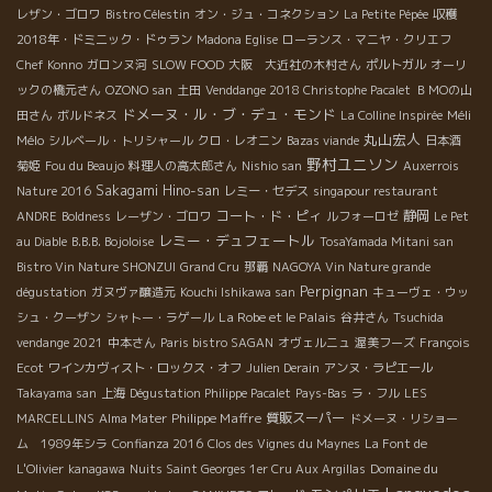
レザン・ゴロワ
Bistro Célestin
オン・ジュ・コネクション
La Petite Pépée
収穫
2018年・ドミニック・ドゥラン
Madona Eglise
ローランス・マニヤ・クリエフ
Chef Konno
ガロンヌ河
SLOW FOOD
大阪 大近社の木村さん
ポルトガル
オーリ
ックの橋元さん
OZONO san
土田
Venddange 2018 Christophe Pacalet
ＢＭОの山
ドメーヌ・ル・ブ・デュ・モンド
Méli
田さん
ボルドネス
La Colline Inspirée
丸山宏人
Mélo
シルベール・トリシャール
クロ・レオニン
Bazas viande
日本酒
野村ユニソン
菊姫
Fou du Beaujo
料理人の高太郎さん
Nishio san
Auxerrois
Sakagami Hino-san
Nature 2016
レミー・セデス
singapour restaurant
コート・ド・ピィ
静岡
ANDRE
Boldness
レーザン・ゴロワ
ルフォーロゼ
Le Pet
レミー・デュフェートル
au Diable
B.B.B. Bojoloise
TosaYamada Mitani san
Bistro Vin Nature SHONZUI
Grand Cru
那覇
NAGOYA Vin Nature grande
Perpignan
dégustation
ガヌヴァ醸造元
Kouchi Ishikawa san
キューヴェ・ウッ
La Robe et le Palais
シュ・クーザン
シャトー・ラゲール
谷井さん
Tsuchida
vendange 2021
中本さん
Paris bistro SAGAN
オヴェルニュ
渥美フーズ
François
Ecot
ワインカヴィスト・ロックス・オフ
Julien Derain
アンヌ・ラピエール
Takayama san
上海
Dégustation Philippe Pacalet
Pays-Bas
ラ・フル
LES
Philippe Maffre
質販スーパー
MARCELLINS
Alma Mater
ドメーヌ・リショー
ム 1989年シラ
Confianza 2016
Clos des Vignes du Maynes
La Font de
Domaine du
L'Olivier
kanagawa
Nuits Saint Georges 1er Cru Aux Argillas