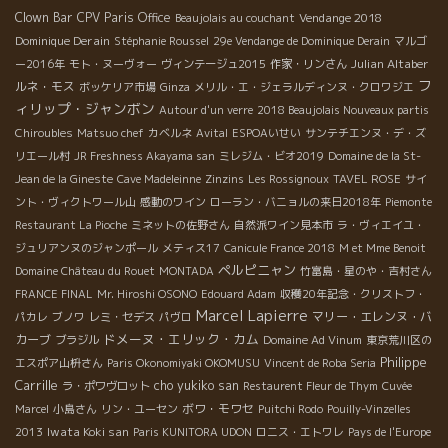
Clown Bar
CPV Paris Office
Vendange 2018
Beaujolais au couchant
Dominique Derain
Stéphanie Roussel
29e Vendange de Dominique Derain
マルゴ
Julian Altaber
ー2016年
モト・ヌーヴォー
ヴィンテージュ2015
作家・リンさん
フ
ルネ・モス
ボッケリア市場
Ginza
メリル・エ・ジェラルディンヌ・クロワジエ
ィリップ・ジャンボン
Autour d'un verre
2018 Beaujolais Nouveaux partis
Chiroubles
Matsuo chef
カベルネ
Avital
ESPOAいせい
サンテチエンヌ・デ・ズ
リエール村
JR Freshness Akayama san
ミレジム・ビオ2019
Domaine de la St-
Jean de la Gineste
Cave Madeleinne
Zinzins
Les Rossignoux
TAVEL ROSE
サイ
ント・ヴィクトワール山
感動のワイン
ローラン・バニョルの来日2018年
Piemonte
Restaurant La Pioche
ミネットの佐野さん
自然派ワイン見本市
ラ・ヴィエイユ・
ジュリアンヌのジャンポール
メティス17
Canicule France 2018
M et Mme Benoit
ペルピニャン
Domaine Château du Rouet
MONTADA
竹富島・星のや・吉村さん
FRANCE FINAL
Mr. Hiroshi OSONO
Edouard Adam
収穫20年記念・クリストフ・
Marcel Lapierre
マリー・エレンヌ・バ
パカレ
ブノワ
レミ・セデス
パヴロ
ドメーヌ・エリック・カム
カーブ
ブラジル
Domaine Ad Vinum
東京荒川区の
Philippe
エスポア山枡さん
Paris Okonomiyaki OKOMUSU
Vincent de Roba Seria
Carrille
cho yukiko san
ラ・ポワヴロット
Restaurent Fleur de Thym
Cuvée
ボワ・モワセ
Marcel
小島さん
リン・ユーセン
Puitchi Rodo
Pouilly-Vinzelles
Iwata Koki san
2013
Paris KUNITORA UDON
ロニス・エトワレ
Pays de l'Europe