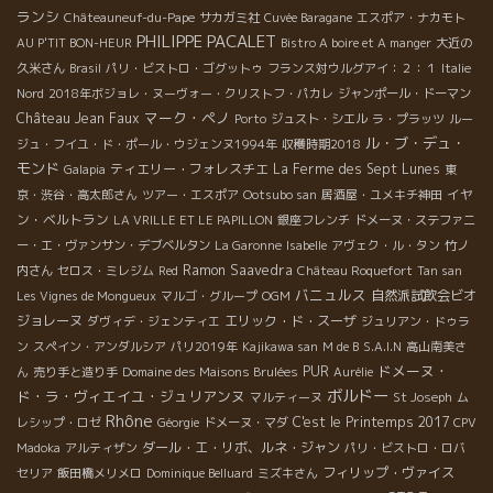
ランシ
Châteauneuf-du-Pape
サカガミ社
Cuvée Baragane
エスポア・ナカモト
PHILIPPE PACALET
AU P'TIT BON-HEUR
Bistro A boire et A manger
大近の
久米さん
Brasil
パリ・ビストロ・ゴグットゥ
フランス対ウルグアイ：２：１
Italie
Nord
2018年ボジョレ・ヌーヴォー・クリストフ・パカレ
ジャンポール・ドーマン
マーク・ペノ
Château Jean Faux
Porto
ジュスト・シエル
ラ・プラッツ
ルー
ル・ブ・デュ・
ジュ・フイユ・ド・ポール・ウジェンヌ1994年
収穫時期2018
モンド
ティエリー・フォレスチエ
La Ferme des Sept Lunes
Galapia
東
イヤ
京・渋谷・高太郎さん
ツアー・エスポア
Ootsubo san
居酒屋・ユメキチ神田
ン・ベルトラン
LA VRILLE ET LE PAPILLON
銀座フレンチ
ドメーヌ・ステファニ
ー・エ・ヴァンサン・デブベルタン
La Garonne
Isabelle
アヴェク・ル・タン
竹ノ
Ramon Saavedra
内さん
セロス・ミレジム
Red
Château Roquefort
Tan san
バニュルス
自然派試飲会ビオ
Les Vignes de Mongueux
マルゴ・グループ
OGM
ジョレーヌ
エリック・ド・スーザ
ダヴィデ・ジェンティエ
ジュリアン・ドゥラ
ン
スペイン・アンダルシア
パリ2019年
Kajikawa san
M de B
S.A.I.N
高山南美さ
ドメーヌ・
PUR
ん
売り手と造り手
Domaine des Maisons Brulées
Aurélie
ボルドー
ド・ラ・ヴィエイユ・ジュリアンヌ
マルティーヌ
St Joseph
ム
Rhône
C'est le Printemps 2017
レシップ・ロゼ
Géorgie
ドメーヌ・マダ
CPV
ダール・エ・リボ、ルネ・ジャン
Madoka
アルティザン
パリ・ビストロ・ロバ
フィリップ・ヴァイス
セリア
飯田橋メリメロ
Dominique Belluard
ミズキさん