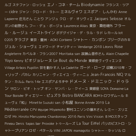
Biodynamie
エノ・コネ・チーム
ルゴ
ステファン・ロッシェ
フランス・ツア
cidre
ミネルヴォワ
エスポア・ しんかわ
ー
ジャン・クロード・ラトー
Anne
Jacques Selosse
Lapierre
庄元さん
ことり
アンジュ
クロ・デ・オリヴィエ
オル
フラー
ガンの紺野さん
フー・デュ・ボージョ
Laurence Alias
東京・築地場外
ル・ルージュ
イーストライン
ボデグイジャ・デ・ラル・ラド
レカール lot
タラゴナ
シャトー・カンボン
0205
東京・豊洲・AOKI
Corbiere
ブジーグのカキ
ジュル・ショーヴェ
Rose
エドワード
チャリティー
Vendange 2018 Léonis
Angleterre
カベルネ・フラン2007
Moritaka san
故勝山晋作さん
Alain Chapelle
ビオジョレーヌ
Le Bout du Monde
Yoyo
Kenny
東銀座ヴィヴィエンヌ
ガード・ローブ
Village Arbois Pupillin
世を動かす人
La Cadette
収穫2018年・フ
Jean-Francois NIQ
ィリップ・パカレ
カリニャン・ヴィエイユ・ヴィーニュ
マル
ドメーヌ・ドミニック・ドゥラ
タン・カルム
Paris 14e
エスポアよろずや
ン
サロン・ビオ・トップ
オン・サンバ・レ・クイーユ
東銀座 SOYA
Domaine La
ティエリー・ピュズラ
Bistro BIANCARA
Tour Boisée
BOMトロワザムール
キ
小松屋
La
ューヴェ「和」
Minette Suzuki san
Bonne Année 2019
Méditerranée
CPV équipe
Miyamoto
野村ユニソンの藤木さん
レミー・スリエ
ロゼ
Mr. Hiroto Maruyama
Chardonnay 2016
Paris Vini Vision
ＢＭОスタッフ
La Tour Eiffel
Pineau Denis
tapas bar
Provoke
トゥールーズ
パリのビストロ・シ
ャトーブリアン
ロゼ・ぺタール
VINI JAPON
mamagoto
シャトー・ラッソル
ロ