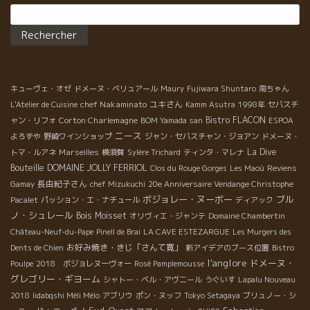
いことだ。 夕方になって西日があたらなくなると幕が上がって店
Rechercher :
の中が見えるようになる。 若林さんと話していると自然派ワイン
をこよなく愛しているハートが伝わってくる。 このエモーション
がお客さんも感じているに違いない。 心の深いところで自然派ワ
インを理解して、良い部分を可能な限り伝えようとしている若林
さんの姿に感動。
キューヴェ・オゼ
ドメーヌ・ベリュアール
Maury
Fujiwara Shuntaro
南ちゃん
chef Nakaminato
ユキさん
L'Atelier de Cuisine
Kamm Asutra
1998年
セバスチ
Corton Charlemagne
Bistro FLACON
ャン・リフォ
BOM Yamada san
ESPOA
ニース
よろずや
野崎ワインショップ
ジャン・セバスチャン・ジョアン
ドメーヌ・
Marseilles
La Dive
トマ・ルアネ
横須賀
Sylère Trichard
ティンタ・マレナ
Bouteille
DOMAINE JOLLY FERRIOL
Clos du Rouge Gorges
Les Maoù
Reviens
長由紀子さん
Gamay
chef Mizukuchi
20e Anniversaire Vendange Christophe
ボジョレー・ヌーボー
ブル
Pacalet
パッション・エ・ナチュール
ディアック
ノ・シュレール
Bois Moisset
オリヴィエ・ジャンテ
Domaine Chambertin
Château-Neuf-du-Pape
Pinell de Brai
LA CAVE ESTEZARGUE
Les Murgers des
お好み焼き・きじ「さんて寛」
Dents de Chien
新アイデアのブース位置
Bistro
l'anglore
ドメーヌ・
Poulpe
2018 ボジョレヌーヴォー
Rosé Pamplemousse
グレゴリー・ギヨーム
シャトー・ベル・アヴニール
うぐいす
Lapalu Nouveau
2018
Iidabqshi Méli Mélo
アブリウ
ポン・ヌッフ
Tokyo Setagaya
ブリュノー・シ