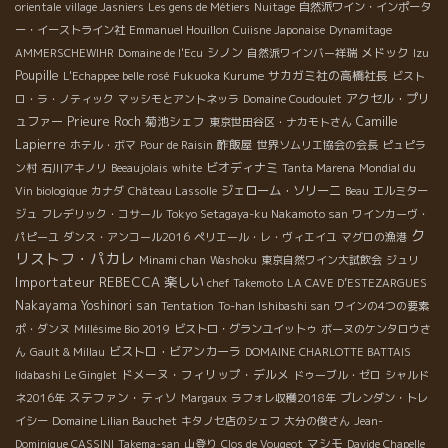
orientale
village Jasniers
Les gens de Métiers
Nuitage
自然派ワイン・インポータ
ー・イーストライン社
Emmanuel Houillon
Cuiisne Japonaise
Dynamitage
シノン
メドック
AMMERSCHEWIHR
Domaine de l'Ecu
自然派ワインバー祥瑞
Izu
Poupille
サカガミ社の高橋社長
L'Echappee belle rosé
Fukuoka Kurume
ビスト
アクセル・プリ
ロ・ラ・ノティック
マッシモとアントネッラ
Domaine Coudoulet
ュファー
Prieure Roch
菊池シェフ
Camille
東京世田谷区・ナカモトさん
Lapierre
酢飯屋
ホテル・ボマ
Pour de Raisin
世界ソムリエ協会の会長
ピュピラ
ビオディナミ
ン村
石川アキノリ
Beeaujolais
white
Tanta Marena
Mondial du
ジェローム・ソリーニ
Vin biologique
カナダ
Château Lassolle
Beau
エルミター
ジュ
フレデリック・コサール
Tokyo Setagaya-ku Nakamoto san
ワインカーヴ・
ク
パピーユ
ダンス・アンコール2016
ペリエール・レ・ヴィエイユ
マグロの漁港
リストフ・パカレ
Minami chan
Washoku
東京自然ワイン大試飲会
ジュリ
Importateur REBECCA
楽しい
chef Takemoto
LA CAVE D’ESTEZARGUES
Nakayama Yoshinori san
Tentation
To-han Ishibashi san
ワインの4つの要素
ポ・ダンヌ
Millésime Bio 2019
ビストロ・グランユイットゥ
ボーヌのケンタロウさ
ビストロ・ビアンカーラ
ん
Gault & Millau
DOMAINE CHARLOTTE BATTAIS
ドメーヌ・フィリップ・デルメ
Iidabashi Le Ginglet
ドゥーブル・ゼロ
シャルド
ステファン・ティソ
ネ2016年
Margaux
ラフォレ収穫2018年
ブレンダン・トレ
イシー
Domaine Lilian Bauchet
キタノセ店のシェフ
大分の俊さん
Jean-
マシモ
Dominique CASSINI
Takema-san
山登り
Clos de Vougeot
Davide Chapelle