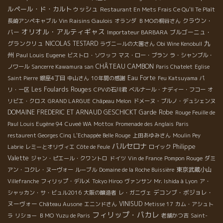
ルペール・ド・カルトゥッシュ
Restaurant En Mets Frais Ce Qu'Il Te Plaît
Vin Raisins Gaulois
クラウン・
長崎アンペキャブル
オランダ
ＢＭОの桐谷さん
オリオル・アルティギャス
バー
ブルゴーニュ・
Importateur BARBARA
九
グランクリュ
NICOLAS TESTARD
ラヴニールの大園さん
Obi Wine Kenobull
州
Paul Louis Eugene
ビストロ・ソワッフ
マス・ロー・ブラン
ラ・シャンブル・
CHÂTEAU CAMBON
ノワール
Sancerre Kawamura san
Paris Chatelet
Eglise
Eau Forte
Saint Pierre
銀座4丁目
中山さん
10年間の感謝
Feu Katsuyama
パ
Les Foulards Rouges
リ・一区
CPVの石川君
ベルナール・ナディー・フコー
オ
リビエ・クロス
GRAND LARGUE
Châpeau Melon
ドメーヌ・ブルノ・デュシェンヌ
DOMAINE FREDERIC ET ARNAUD GESCHICKT
Garde Robe
Rouge Feuille de
Paul Louis Eugène 94
Cuveé WA
Mottox
Promenade des Anglais
Paris
restaurent Georges Cinq
L'Echappée Belle Rouge
上田あゆみさん
Moulin Pey
バルセロナ
Philippe
Labrie
レミーとオリヴィエ
Côte de Feule
ロイック
Valette
Pompon Rouge
ジャン・ピエール・クワントロ
ドイツ
Vin de France
ダミ
東京武蔵小山
アン・コクレ・ヌーヴォー
ルーブル
Domaine de la Roche Buissière
Villefranche
フィリップ・デルメ
Tokyo Hiroo
ヴァンサン
Mr. Ishida à Lyon
ア・
デコンブ・ボジョレ・
シャッカン・サ・ビュル2016
大阪の醸造者
レ・ガニヴェ
ヌーヴォー
VINISUD
Château Ausone
エニンドさん
Metisse 17
カム・アシュト
フィリップ・パカレ
ラ
リショー
ＢＭО
Yuzu de Paris
老舗かつ吉
Saint-