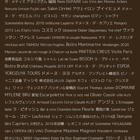
福岡
Remi DUFAIRE
ゼ・メティス
アヌックさん
Les Vins des Moines
Arbois
Salon L'irréel
プイイヒュメ
アヴェイロン
Nonura Unison Fujiki san
ドメー
ヌ・デ・ザミエル
パリ・ビストロ・サガン
shanghain
ロマン・シャプイ
Sommelière Kenny
2018 millésime Lapierre
ドメーヌ・デ・カプリエ
Pompois
コスミック
ヴァラ
2015
Les Etats-Unis
Domaine Didier Dagueneau
Yve chef
ンタン・ヴァレス
Sumiyaki SHINORI le couple Nakayama
マス・ド・レスカリダ
restaurant TAIHOU
Bistro Montmartre
Patrice Hughes
Vendanges 2020
PARTIDA CREUS
Visite Paris
Maison Jaune de vin rouge
A Chacun sa bulle
コルシカ島
BISSOH
良質食品店
シャトレ
Lac de Suwa
ラ・プティトゥ・ペペ
Bistro Brutal
ESPOA
Château Poupille 2015
OFF
ドメーヌ・デ・グリオット
ドメーヌ・ヨヨ
YOROZUYA TOURS
アルザス・フンブレヒト醸造元
ピノ・ド
マッシモ
Japon
ゥニス品種
株式会社JALUX
カフェ・ビストロ「ル・クリスタ
DOMAINE
ル」
ワイン・ヴェンスカブ
パシオン心斎橋店
Guy et Thomas Jullien
MYLENE BRU
Escarpolette
Olivier Cousin
愛知
Pink is not red
ville Asti
アンジェ
レフェルヴェソンス
Arnaud Cassini
Corse
Claude ALIET
L'Echappee
Fleurie
ラ・ピオッシュ
Sandrine
ジェ
belle
Bar à vins Chambre Noire
築地の魚
ラール・ゴビー
Louforosé
Domaine
シェフ・ソムリエの長谷川さん
パリ14区
des Capriers
川村さん
2018年収穫・レオニス
chef et Sommelier HASAGAWA
Domaine Maxime Magnon
san
L'OPERA DES VINS
President Ishikawa
Raphael Champier
クローズ・エルミ
BEAUJ'ALL'WINS
Vignobles Elian Da Ros