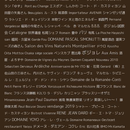
コート・ド・カスティヨン
ラン「ゆず」
Pont au Change
エスポア・しんかわ
山
Importateur AVENIR
田屋の矢島さん
Beaujplais
ル・スラ
銘酒祭
シャンゼリゼ通
り
ラトリエ・ド・キュイジンヌ
本物ワイン
天と地のエネルギー
凱旋門
Pernand
B.B.B. ボジョレ試飲
Vergelesse
福岡の今尾さん
レシャッペ・ベル 赤
マルセル
パリ
Catalogne
会
世界遺産
松尾シェフ
Romain
豊中
有馬
La Pioche Hayashi
DOMAINE PASCAL SIMONUTTI
san
福岡・久留米
Garde Fou
萬屋酒店
渥美フ
Salon des Vins Naturels Montpellier
ーズの森さん
ドウロ
Kyushu
ボジョレ
Aux Amis
Oita
Mottox Osaka siège sociale
ベンスカブ
恵比寿
酒
屋・よろずや
Domaine de Vignes du Maynes
Damien Coquelet Nouveau 2018
Ardèche
Sebastien Dervieux
Anniversaire de Mr ITO
桜・花見
Gerard
（株）土
佐山田の三谷さん、内川さん
ケヴィン・デコンブ
キューヴェ マルセル・ラピエー
Domaine de la Romanée-Conti
ル
レ・ミュルジェ・デ・ドン・ドゥ・シヤン
Petit Pierre
オレリー
ESPOA Yorozuya et Richeaume Histoire
南フランス
Blanc de
Blanc
フランス決勝戦
R2L'O
ラ・デジレ
カリニャン
ブラッスリーオザミ
Jean-Paul Daumen
美味しい～～！
Minamiosawa
湘南
無農薬野菜
リオン
藤
vendange 2019
原俊太郎
Paul Bocuse
Douro
シャトー・プピーユ・コート・
RENE JEAN DARD
ド・カスティヨン
Bistrot VIvienne
ギー・エ・トマ・ジュリ
DOMAINE YOYO
アン
アレ・レ・ヴェール
Domaine Romaneaux-Destezet
ドメーヌ・ダミアン・コクレ
restaurant Yaoyu
Eric
石川社長
BMO Mr.Kamata