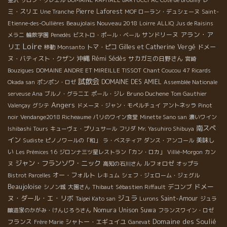
ミ・スリエ
Pierre Laforest
Une Tranche
MOF ローラン・デュシェーヌ
Saint-
Beaujolais Nouveau 2018
Etienne-des-Oullières
Loirre
ALLIQ
Jus de Raisins
アラン・ア
サンドリーヌ
メラニ
輪飲学園
Penedès
ビストロ・ポール・ベール
Loire
リエ
トマ・ピコ
Gilles et Catherine Vergé
ドメー
移動
Monsanto
沖縄
ヌ・バティスト・クザン
Rémi Sédès
サカガミの日野さん
宮崎
Bouzigues
DOMAINE ANDRE ET MIREILLE TISSOT
Chant Coucou
47 Ricards
試飲会
DOMAINE DES AMIEL
Okada san
ポンポン・ロゼ
Assemblée Nationale
Bruno Duchene
serveuse Ana
ブルノ・グラニエ
ポール・ジレ
Tom Gauthier
Angers
Valençay
グシテ
ドメーヌ・ジャン・モペルチュイ
アントネッラ
Pinot
noir
Vendange2018 Richeaume
パリのワイン食堂
Minette Sano san
濃いワイン
南スペ
Ishibashi Tours
キューヴェ・プリュサール
フリダ
Mr. Yasuhiro Shibuya
イン
美味し
Sudiste
ピノノワールの「和」
ラ・ベスティア
ダンス・アンコール
い
Les Prémices 16
ジロンナ三ツ星レストラン「カン・ロカ」
Villié-Morgon
カン
ジャン・フランソワ・ニック
ルフォロゼ
ヌ
高知の石川さん
オップラ
オー・フォルト
Bistrot Parcelles
レキュム
シェフ・ジェローム・ジェグル
Beaujoloise
ドメー
デコンブ
シノン城
大園さん
Thibaut
Sébastien Riffault
ヌ・ダール・エ・リボ
ジュラ
Saint-Amour
Taipei Kato san
Lurons
ジュラ
Nomura Unison Suwa
醸造家のかがみ・けんじろうさん
フランスワイン・ロゼ
Domaine des Soulié
フランス
シャトー・エギュイユ
Frère Marie
Ganevat