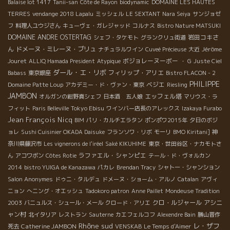
Balaise lot 1417
Tanii-san
Côte de Rayon
biodynamic
DOMAINE LES HAUTES
TERRES
vendange 2018 Lapalu
ミッシェル
LE SEXTANT
Nara Seiya
サンジョゼ
フ
料理人ユウジさん
キューヴェ・ガレジャッド
コルナス
Bistro Nature MATSUKI
DOMAINE ANDRE OSTERTAG
岩田コキさ
シェフ・タケモト
グランクリュ街道
ん
ドメーヌ・ミレーヌ・ブリュ
Jérôme
ナチュラルワイン
Cuveé Précieuse
大近
Jouret
ボジョレーヌーボー
ALLIQ Hamada President
Atypique
・ G
Juste Ciel
ダール・エ・リボ
フィリップ・アリエ
Babass
東京銀座
Bistro FLACON - 2
PHILIPPE
ベジエ
Domaine Patte Loup
アカデミー・ド・ヴァン・東京
Riesling
JAMBON
エッフェル塔
オルガンの紺野真シェフ
日本酒 五人娘
マリウス・ラ
Tokyo Ebisu
フィット
Paris Belleville
ワインバー店長のアレックス
Izakaya Furabo
Jean François Nicq
BIM
パリ・カルチエラタン
ポンポワ2015年
夕日のボジ
ョレ
Sushi Cuisinier OKADA Daisuke
フランソワ・リボ
モーリ
BMO Kiritani]
神
奈川県藤沢市
Les vignerons de l'iréel
Saké KIKUHIME
東京・世田谷区・ナカモトさ
ラファエル・シャンピエ
ん
アコワボン
Côtes Rotie
テール・ド・ヴォルカン
2014
bistro YUIGA de Kanazawa
パカレ
Brendan Tracy
シャトー・シャンション
Salon Anonymes
ドゥニ・タルデュ
ドメーヌ・ショーム・アルノ
Catalan
アヴィ
ニョン
へニング・オエッシュ
Tadokoro patron
Anne Paillet
Mondeuse Tradition
クロ・ルジャール
アシニ
2003
バニュルス・シュール・メール
クロード・アリエ
ャン村
北イタリア
レストラン
Sauterne
カエフェルコフ
Alexendre Bain
勝山晋作
Rhône sud
レ・ザフ
Catherine JAMBON
死去
VENSKAB
Le Temps d'Aimer