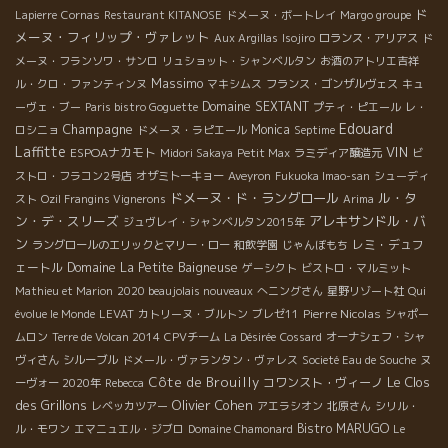
ド
Lapierre
Cornas
Restaurant KITANOSE
ドメーヌ・ボートレイ
Margo groupe
メーヌ・フィリップ・ヴァレット
Aux Argillas
Isojiro
ロランス・アリアス
ド
メーヌ・フランソワ・サンロ
リュショット・シャンベルタン
お酒のアトリエ吉祥
Massimo
ル・クロ・ファンティンヌ
マキシムス
フランス・ゴンザルヴェス
キュ
Domaine SEXTANT
ーヴェ・ブー
Paris bistro Goguette
プティ・ピエール
レ・
Edouard
Champagne
Monica
ロシニョ
ドメーヌ・ラピエール
Septime
Laffitte
VIN
ESPOAナカモト
Midori Sakaya
Petit Max
ラミディア醸造元
ビ
ストロ・フラコン2号店
オザミトーキョー
Aveyron
Fukuoka Imao-san
シューディ
ドメーヌ・ド・ラングロール
ル・タ
スト
Ozil Frangins Vignerons
Arima
ン・デ・スリーズ
アレキサンドル・バ
ジュヴレイ・シャンベルタン2015年
ン
レミ・デュフ
ラングロールのエリックとマリー・ロー
和飲学園
じゃんぼもち
ェートル
Domaine La Petite Baigneuse
ゲーシクト
ビストロ・マルミット
Mathieu et Marion
2020 beaujolais nouveaux
へニングさん
星野リゾート社
Qui
Pierre Nicolas
évolue le Monde
LEVAT
カトリーヌ・ブルトン
ブレゼ11
シャポー
ムロン
Terre de Volcan 2014
CPVチーム
La Désirée
Cossard
オーナシェフ・シャ
ヴィさん
シルーブル
ドメール・ヴァランタン・ヴァレス
Societé Eau de Souche
ヌ
Côte de Brouilly
Le Clos
コワンスト・ヴィーノ
ーヴォー 2020年
Rebecca
des Grillons
Olivier Cohen
レベッカツアー
アエラシオン
北原さん
シリル・
Bistro MARUGO
ル・モワン
エマニュエル・ジブロ
Domaine Chamonard
Le