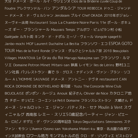
大分
ドメーヌ・ポール・ルイ・ウジェンヌ
Clos de la Briderie
cuvée Coup de
アンダルシア
Foudre
アレクサンドル・バン
TOUR REBECCA
ドゥニ・ジャンド
ー
ドメーヌ・ド・ヴェルシャン
Jeroboam
ブルイ
Chef OKADA
2018年ボジョレ・
La Chambre Noire Paris 11e
ヌーヴォー出荷
Restaurant Soya
ポール・ボキュ
ギー・ブランシャール
ーズ
Mauvais Temps
アルボワ・ピュピラン村
小松
Galéjade
ルカト街
キンタ・ド・ナポル
ミーゾ・ヴェール
Vongole spagetti
ESPOA GOTO
Janbo-mochi
MOF Laurent Duchaîne
La Bestia
フランソワ・エコ
TOUR
Mas de la Font Ronde
ジャンヌ・ダルクとシャルル７世
2018 Beaujolais
Le Grau du Roi
フランソワ・ルマ
Villages
MANTOVA
Marugo Nakajima san
リエ
野村ユニ
Domaine Potron Minet
Mitani-san
映画
レイモン
îles de Lérins
ソン社長
パリレストラン・奏で
ラ・グロス・ナディンヌ・ヴァン・ブラン・リコ
ルー
A L’HOMME SAUVAGE
ドメーヌ・アント二ー・テヴネ
restaurant CAN
ROCA
DOMAINE DE BOTHELAND
寿司屋・Yuzu
The Concorde Wine Club
Olivier de Nice
カタロニア地
BIOJOLAISE
ポンポン・ルージュ
Anouk
紀子さん
方
ド
チボー
オリビエ・コーエン
Le Petit Domaine
フランスレストラン 大輔さん
スヴ
メーヌ・シャルロット・エ・ジャン・バティスト・セナ
Moulin à Vent
ィニャルグ
レミー・スリエ50歳記念パーティー
西南部
ジャン・ピエー
ル・ロビノ
オザミ・デ・ヴァン20周年記念
Tokyo Degustations Séminaires
ステ
ファン・モラン
L'Avenir Ozono san
Yokohama Midori-ku
東京・名古屋の自然ワ
ロワール地方
モンマルトルの丘
イン大試飲会
クロ・デ・ゾリヴィエ
ビストロマ