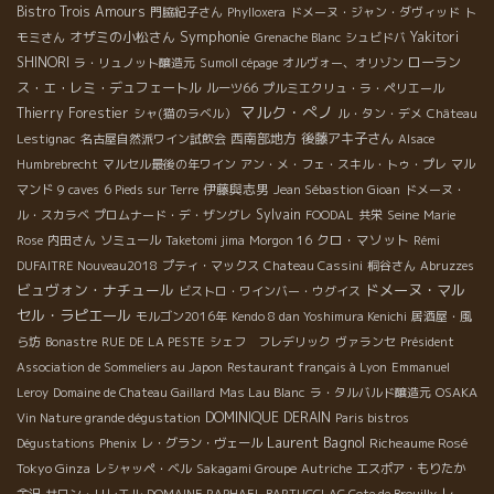
Bistro Trois Amours
門脇紀子さん
Phylloxera
ドメーヌ・ジャン・ダヴィッド
ト
Symphonie
オザミの小松さん
Yakitori
モミさん
Grenache Blanc
シュビドバ
SHINORI
ローラン
ラ・リュノット醸造元
Sumoll cépage
オルヴォー、オリゾン
ス・エ・レミ・デュフェートル
ルーツ66
プルミエクリュ・ラ・ペリエール
マルク・ぺノ
Thierry Forestier
シャ(猫のラベル）
ル・タン・デメ
Château
西南部地方
後藤アキ子さん
Lestignac
名古屋自然派ワイン試飲会
Alsace
Humbrebrecht
マルセル最後の年ワイン
アン・メ・フェ・スキル・トゥ・プレ
マル
伊藤與志男
マンド
9 caves
6 Pieds sur Terre
Jean Sébastion Gioan
ドメーヌ・
Sylvain
Seine
ル・スカラベ
プロムナード・デ・ザングレ
FOODAL
共栄
Marie
クロ・マソット
Rose
内田さん
ソミュール
Taketomi jima
Morgon 16
Rémi
DUFAITRE Nouveau2018
プティ・マックス
Chateau Cassini
桐谷さん
Abruzzes
ビュヴォン・ナチュール
ドメーヌ・マル
ビストロ・ワインバー・ウグイス
セル・ラピエール
モルゴン2016年
Kendo 8 dan Yoshimura Kenichi
居酒屋・風
ら坊
Bonastre
RUE DE LA PESTE
シェフ フレデリック
ヴァランセ
Président
Association de Sommeliers au Japon
Restaurant français à Lyon
Emmanuel
Leroy
Domaine de Chateau Gaillard
Mas Lau Blanc
ラ・タルバルド醸造元
OSAKA
DOMINIQUE DERAIN
Vin Nature grande dégustation
Paris bistros
Laurent Bagnol
Richeaume Rosé
Dégustations
Phenix
レ・グラン・ヴェール
Tokyo Ginza
レシャッペ・ベル
Sakagami Groupe
Autriche
エスポア・もりたか
レ
金沢
サロン・リレエル
DOMAINE RAPHAEL BARTUCCI
AC Cote de Brouilly