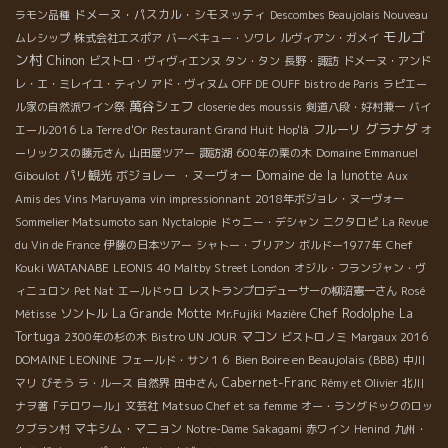
ドメーヌ・パスカル・シモヌッティ
ラモン品種
Descombes Beaujolais Nouveau
モルゴ
ムレシップ
株式会社エスポア
バーベキュー・ソワレ
ルヴィアン・ガメイ
ン村
Chinon
ビストロ・ヴィヴィエンヌ
タン・タン
長野・諏訪
ドメーヌ・アンド
レ・エ・ミレイユ・ティソ
アド・ヴィヌム
OFF DE OUFF
bistro de Paris
ラピエー
萬谷シェフ
ル家の自然派ワイン祭
closerie des moussis
剣道八段・好村兼一
バイ
グラナダ
フルーリ
エール2016
La Terre d'Or
Restaurant Grand Huit
Hop'là
オ
ーリックスの藤元さん
山田屋ツアー
諏訪湖
600年の栗の木
Domaine Emmanuel
パリ観光
ボジョレー ・ヌーヴォー
Domaine de la lunotte
Giboulot
Aux
Amis des Vins Maruyama
vin impressionnant
2018年ボジョレ・ヌーヴォー
Sommelier Matsumoto san
Nyctalopie
ドゥニー・デシャン
ニクタロピ
La Revue
Chef
du Vin de France
伊藤の日本ツアー
シャトー・ブリアン
ボルドー1977年
Kouki WATANABE
LEONIS
40 Maltby Street London
オジル・フランジャン・ヴ
ィニュロン
Pet Nat
エールドゥロ
レストランプロデューサーの柳沼憲一さん
Rosé
ソントル
La Grande Motte
Chef Rodolphe
La
Métisse
Mr.Fujiki
Mazière
Tortuga
マコン
2300年の杉の木
Bistro UN JOUR
ビストロノミ
Margaux 2016
Bien Boire en Beaujolais (BBB)
DOMAINE LEONINE
フェールド・サン１６
中川
Cabernet-Franc
マリ
びそう
ラ・ルース
自然界
田中さん
Rémy et Olivier
北川
ナヲ著「テロワール」文芸社
Matsuo Chef et sa femme
オー・ラングドックのロッ
マキシム・マニョン
クブラン村
Notre-Dame
Sakagami
赤ワイン
Henind
九州・