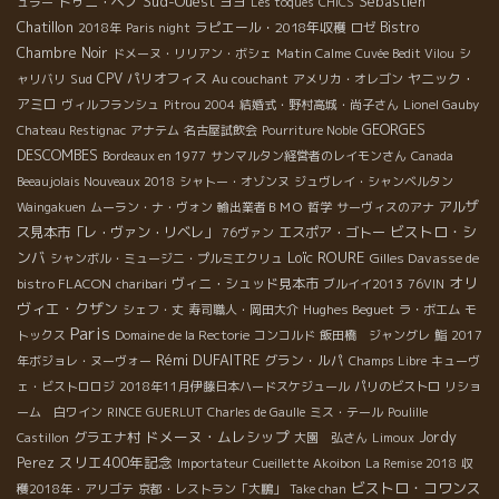
Sud-Ouest
Sebastien
ドゥニ・ペノ
ヨヨ
ュラー
Les toqués
CHICS
Chatillon
ラピエール・2018年収穫
Bistro
2018年
Paris night
ロゼ
Chambre Noir
ドメーヌ・リリアン・ボシェ
Matin Calme
Cuvée Bedit Vilou
シ
Sud
CPV パリオフィス
ヤニック・
ャリバリ
Au couchant
アメリカ・オレゴン
アミロ
ヴィルフランシュ
Pitrou 2004
結婚式・野村高城・尚子さん
Lionel Gauby
GEORGES
Chateau Restignac
アナテム
名古屋試飲会
Pourriture Noble
DESCOMBES
Bordeaux en 1977
サンマルタン経営者のレイモンさん
Canada
Beeaujolais Nouveaux 2018
シャトー・オゾンヌ
ジュヴレイ・シャンベルタン
アルザ
Waingakuen
ムーラン・ナ・ヴォン
輸出業者ＢＭＯ
哲学
サーヴィスのアナ
ビストロ・シ
ス見本市「レ・ヴァン・リベレ」
エスポア・ゴトー
76ヴァン
ンバ
Loïc ROURE
Gilles Davasse de
シャンボル・ミュージニ・プルミエクリュ
オリ
bistro FLACON
ヴィニ・シュッド見本市
charibari
ブルイイ2013
76VIN
ヴィエ・クザン
Hughes Beguet
シェフ・丈
寿司職人・岡田大介
ラ・ボエム
モ
Paris
トックス
Domaine de la Rectorie
コンコルド
飯田橋 ジャングレ
鮨
2017
Rémi DUFAITRE
グラン・ルパ
年ボジョレ・ヌーヴォー
Champs Libre
キューヴ
ェ・ビストロロジ
2018年11月伊藤日本ハードスケジュール
パリのビストロ
リショ
ーム 白ワイン
RINCE GUERLUT
Charles de Gaulle
ミス・テール
Poulille
ドメーヌ・ムレシップ
グラエナ村
Jordy
Castillon
大園 弘さん
Limoux
スリエ400年記念
Perez
Importateur
Cueillette
Akoibon
La Remise 2018
収
ビストロ・コワンス
穫2018年・アリゴテ
京都・レストラン「大鵬」
Take chan