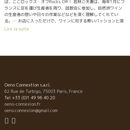
ば、ここロックス・オフRocks Off！ 若林ご夫妻は、毎年1月にフ
るけど、大変な時間と努力でここまでたどり着いたのである。 一
ランスに足を運び生産者を周り、試飲会に参加し、自然派ワイン
般の人が偶然に店に入ることはありえない立地、わざわざワイン
の生産者の想いや日々の作業などなどを深く理解してくれてい
を目指してくる店、ロックス・オフが完成。 もう一つ大切な事を
る。… お店に入っただけで、ワインに対する熱いパッションと深
実行している。 自然派ワインは、還元があったり、飲み頃になる
い愛情を感じるワインショップロックス・オフRocks Off！
Lire la suite
までチョット時間がかかるものもある。 若林さんは、ワインが落
なんとそこに偶然、世界の自然派生産者を渡り歩く彫刻アーティ
ち着いてくるまでワインを保管して絶対に売りに出さない。 若林
スト山下 亮太さんが！ ちょうど、マルクと亮太さんの話を数日前
さんが売りに出しているワインは、飲み頃のものばかり、だから
にしたところだった。なんたる偶然(^^)！ そして夜はやっぱ
お客さんから絶対の信頼を頂いている。 店内は常時冷房をか
り居酒屋『風ら坊』。 金目鯛の刺身にマルク興奮。 ぬたうなぎや
けている。『夏でも店内で働くのは寒いんです。』と若林さん。
月の輪熊など、初めての食材に感動！いったいどんだけの食材を
それでもSO2ゼロゼロのワインは奥のセラーにて、更に低温で温
扱っているんだ！ というくらい、希少な食材を使った絶品料理の
度管理を徹底している。 定期的にワインを開けて試飲をして自然
数々。 次回は逗子1泊で行きたいですね(^^)。 後ろ髪引かれ
派ワインの販売時期を探っている。 ★還元臭や荒れてい
ながらマルクと横須賀で東京に向かいました。。。
て、まだ美味しくない状態の自然派ワインを絶対に販売しない。
Oeno Connextion s.a.r.l.
徹底している! 自分自身も期待して飲んだワインが、残念な状態
62 Rue de Turbigo, 75003 Paris, France
だった苦い経験を多く積んでいるのだろう。 でも、そんなワイン
Tel +33 (0)1 49 96 40 20
でも開いた時は、想像を絶するほど感動的に美味しいワインに変
oeno-connexion.fr
身したのを経験している若林さん。 ロックス・オフの顧客は若林
oeno.connexion@gmail.com
さんがお勧めするワインに絶対的な信頼を寄せている。 だから、
ワザワザここまで買いに来るのである。 どうしても在庫数が増え
てしまうのが、若林さんの悩み。愛情が優先していないとできな