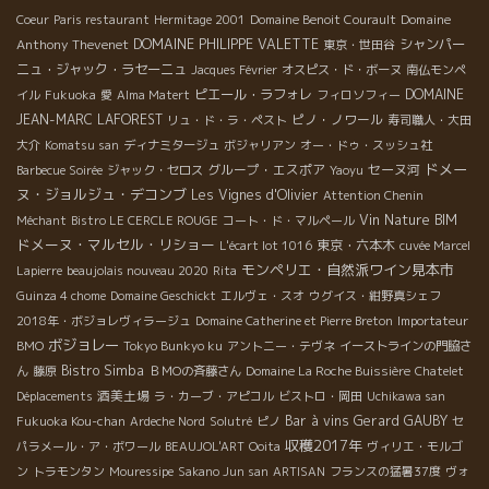
Domaine
Coeur
Paris restaurant
Hermitage 2001
Domaine Benoit Courault
Anthony Thevenet
DOMAINE PHILIPPE VALETTE
シャンパー
東京・世田谷
ニュ・ジャック・ラセーニュ
Jacques Février
オスピス・ド・ボーヌ
南仏モンペ
ピエール・ラフォレ
DOMAINE
イル
Fukuoka
愛
Alma Matert
フィロソフィー
JEAN-MARC LAFOREST
ピノ・ノワール
リュ・ド・ラ・ペスト
寿司職人・大田
大介
Komatsu san
ディナミタージュ
ボジャリアン
オー・ドゥ・スッシュ社
ドメー
グループ・エスポア
セーヌ河
Barbecue Soirée
ジャック・セロス
Yaoyu
ヌ・ジョルジュ・デコンブ
Les Vignes d'Olivier
Attention Chenin
Vin Nature BIM
Méchant
Bistro LE CERCLE ROUGE
コート・ド・マルペール
ドメーヌ・マルセル・リショー
東京・六本木
L'écart lot 1016
cuvée Marcel
モンペリエ・自然派ワイン見本市
Lapierre
beaujolais nouveau 2020
Rita
Guinza 4 chome
Domaine Geschickt
エルヴェ・スオ
ウグイス・紺野真シェフ
2018年・ボジョレヴィラージュ
Domaine Catherine et Pierre Breton
Importateur
ボジョレー
BMO
Tokyo Bunkyo ku
アントニー・テヴネ
イーストラインの門脇さ
Bistro Simba
ん
藤原
ＢＭОの斉藤さん
Domaine La Roche Buissière
Chatelet
酒美土場
Déplacements
ラ・カーブ・アピコル
ビストロ・岡田
Uchikawa san
Bar à vins
Gerard GAUBY
Fukuoka Kou-chan
Ardeche Nord
Solutré
ピノ
セ
収穫2017年
パラメール・ア・ボワール
BEAUJOL'ART
Ooita
ヴィリエ・モルゴ
ン
トラモンタン
Mouressipe
Sakano Jun san
ARTISAN
フランスの猛暑37度
ヴォ