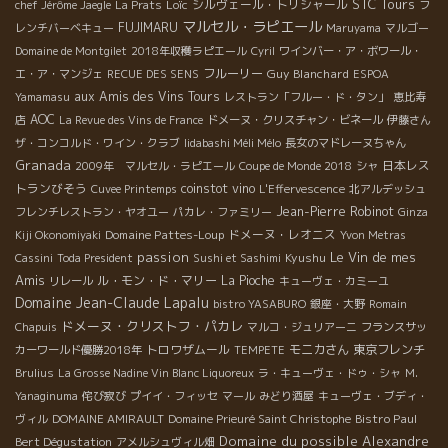
STC Tours
Loïc
シルヴェール・トリシャール
chef Jérôme Jaegle
La Prats
フ
マルセル・ラピエール
FUJIMARU
レンチバーベキュー
Maruyama
マルゴー
Domaine de Montgilet
2018年収穫ラピエール
Cyril
ワインバー・ア・ボワール・
フルーリー
Guy Blanchard
エ・ア・マンジェ
RECUE DES SENS
ESPOA
aux Amis des Vins Tours
Yamamasu
レストラン「フルー・ド・タン」
恵比寿
AOC
店
La Revue des Vins de France
ドメーヌ・クリスチャン・ビネール
伊藤さん
ザ・コンコルド・ワイン・クラブ
Iidabashi Méli Mélo
長女のマドレーヌちゃん
Granada
日本レス
2009年 マルセル・ラピエール
Coupe de Monde 2018
シャ
トランびそう
coinstot vino
Cuvee Printemps
L'Effervescence
北アルデッシュ
Jean-Pierre Robinot
フレンチレストラン・ヤオユー
パカレ・ファミリー
Ginza
Domaine Pattes-Loup
ドメーヌ・レオニス
Kiji Okonomiyaki
Yvon Metras
passion
Le Vin de mes
Kyushu
Cassini
Toda President
Sushi et Sashimi
Amis
ル・モン・ド・マリー
La Pioche
リレール
キューヴェ・カミーユ
Domaine Jean-Claude Lapalu
bistro YASABURO
銀座・大野
Romain
ドメーヌ・クリストフ・パカレ
Chapuis
マルコ・ジュリアーニ
フランスサッ
トロワザムール
モニカさん
東京フレンチ
カーワールド優勝2018年
TEMPETE
Brulius
La Grosse Nadine Vin Blanc Liquoreux
ラ・キューヴェ・ドゥ・シャ
M.
Yanaginuma
侘び寂び
プイイ・フィッセ
マール
みどり酒屋
キューヴェ・ブディ・
Bistro Paul
ヴィル
DOMAINE AMIRAULT
Domaine Prieuré Saint Christophe
Domaine du possible
Alexandre
Bert Dégustation
アメルシュヴィル畑