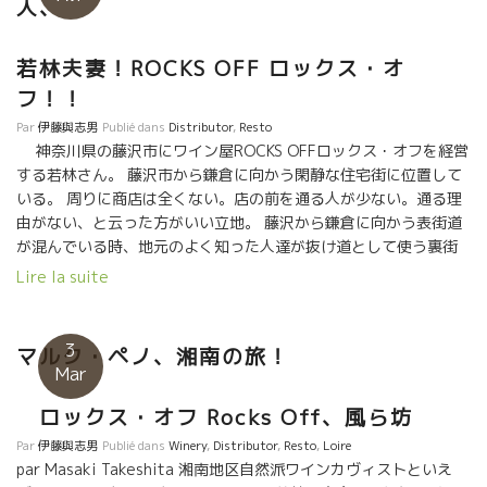
人、
若林夫妻！ROCKS OFF ロックス・オ
フ！！
Par
伊藤與志男
Publié dans
Distributor
,
Resto
神奈川県の藤沢市にワイン屋ROCKS OFFロックス・オフを経営
する若林さん。 藤沢市から鎌倉に向かう閑静な住宅街に位置して
いる。 周りに商店は全くない。店の前を通る人が少ない。通る理
由がない、と云った方がいい立地。 藤沢から鎌倉に向かう表街道
が混んでいる時、地元のよく知った人達が抜け道として使う裏街
道的な存在の道にある。 だから、時間帯によっては車がよく通
Lire la suite
る。 若林さんはそこに目をつけた。 店頭に派手な幕を張ってワイ
ン屋として目立つようにしてある。（西日除けも兼ねて） 何とか
車を止めて一度店に寄ってもらうように仕掛けた。 鎌倉に
3
マルク・ペノ、湘南の旅！
はワインを飲む客層がいる。 若林さんの店には、ボルドーグラン
Mar
クリュも品揃えしてある。 兎に角、ワイン好きの人達に来てもら
えるようにしてある。 若林さんは云う『とにもかくにも、この店
ロックス・オフ Rocks Off、風ら坊
に来てもらえるようになれば、ゆっくりと少しづつ自然派ワイン
Par
伊藤與志男
Publié dans
Winery
,
Distributor
,
Resto
,
Loire
を勧められる。』 時間をかけて自然派ワインの顧客をコツコツと
par Masaki Takeshita 湘南地区自然派ワインカヴィストといえ
育てて来た。 今でこそ、自然派ワインの店として有名になってい