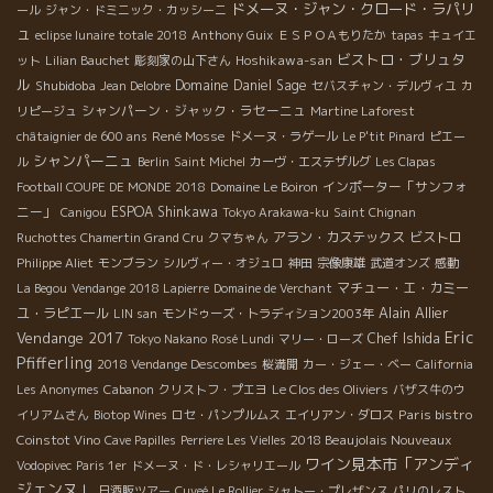
ドメーヌ・ジャン・クロード・ラパリ
ール
ジャン・ドミニック・カッシーニ
ュ
eclipse lunaire totale 2018
Anthony Guix
ＥＳＰＯＡもりたか
tapas
キュイエ
ビストロ・ブリュタ
Hoshikawa-san
ット
Lilian Bauchet
彫刻家の山下さん
ル
Shubidoba
Domaine Daniel Sage
Jean Delobre
セバスチャン・デルヴィユ
カ
シャンパーン・ジャック・ラセーニュ
リピージュ
Martine Laforest
René Mosse
châtaignier de 600 ans
ドメーヌ・ラゲール
Le P'tit Pinard
ピエー
シャンパーニュ
ル
Berlin
Saint Michel
カーヴ・エステザルグ
Les Clapas
インポーター「サンフォ
Football COUPE DE MONDE 2018
Domaine Le Boiron
ニー」
ESPOA Shinkawa
Canigou
Tokyo Arakawa-ku
Saint Chignan
アラン・カステックス
ビストロ
Ruchottes Chamertin Grand Cru
クマちゃん
Philippe Aliet
モンブラン
シルヴィー・オジュロ
神田
宗像康雄
武道オンズ
感動
マチュー・エ・カミー
La Begou
Vendange 2018 Lapierre
Domaine de Verchant
Alain Allier
ユ・ラピエール
LIN san
モンドゥーズ・トラディション2003年
Eric
Vendange 2017
Chef Ishida
Tokyo Nakano
Rosé Lundi
マリー・ローズ
Pfifferling
2018 Vendange Descombes
桜満開
カー・ジェー・ベー
California
Les Anonymes
Cabanon
クリストフ・プエヨ
Le Clos des Oliviers
バザス牛のウ
Paris bistro
イリアムさん
Biotop Wines
ロセ・パンプルムス
エイリアン・ダロス
Coinstot Vino
2018 Beaujolais Nouveaux
Cave Papilles
Perriere Les Vielles
ワイン見本市「アンディ
Vodopivec
Paris 1er
ドメーヌ・ド・レシャリエール
ジェンヌ」
日酒販ツアー
Cuveé Le Rollier
シャトー・プレザンス
パリのレスト