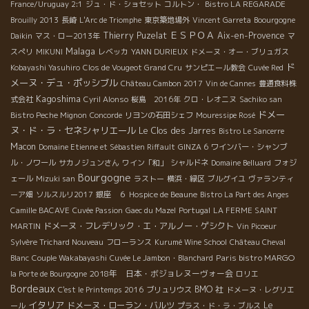
France/Uruguay 2:1
ジュ・ド・ショセット
コルトン・
Bistro LA REGARADE
Brouilly 2013
長崎
L'Arc de Triomphe
東京築地場外
Vincent Garreta
Boourgogne
ＥＳＰＯＡ
Thierry Puzelat
Aix-en-Provence
Daikin
マス・ロー2013年
マ
Malaga
スぺリ
MIKUNI
レベッカ
YANN DURIEUX
ドメーヌ・オー・ブリュガス
ド
Kobayashi Yasuhiro
Clos de Vougeot Grand Cru
サンピエール教会
Cuvée Red
メーヌ・デュ・ポッシブル
Château Cambon 2017
Vin de Cannes
豊通食料株
Kagoshima
式会社
Cyril Alonso
桜島 2016年
クロ・レオニヌ
Sachiko san
ドメー
Bistro Peche Mignon
Concorde
リヨンの石田シェフ
Mouressipe Rosé
ヌ・ド・ラ・セネシャリエール
Le Clos des Jarres
Bistro Le Sancerre
Macon
Domaine Etienne et Sébastien Riffault
GINZA 6
ワインバー・シャンブ
ル・ノワール
サカノジュンさん
ワイン「和」
シャルドネ
Domaine Belluard
フォジ
Bourgogne
ェール
Mizuki san
ラストー
横浜・緑区
ブルグイユ
ヴァランティ
ーア畑
ソルスルリ2017
銀座 ６
Hospice de Beaune
Bistro La Part des Anges
Camille BACAVE
Cuvée Passion
Gaec du Mazel
Portugal
LA FERME SAINT
ドメーヌ・フレデリック・エ・アルノー・ゲシクト
MARTIN
Vin Picoeur
Sylvère Trichard Nouveau
フローランス
Kurumé Wine School
Château Cheval
Paris bistro MARGO
Blanc
Couple Wakabayashi
Cuvée Le Jambon・Blanchard
2018年 日本・ボジョレヌーヴォー会
la Porte de Bourgogne
ロリエ
Bordeaux
BMO 社
C'est le Printemps 2016
ブリュリウス
ドメーヌ・レグリエ
イタリア
ドメーヌ・ローラン・バルツ
Le
ール
プラス・ド・ラ・ブルス