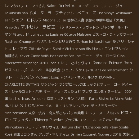
レ
Salon L'irréel
マタハリ
エニンドさん
メーヌ・デ・フラール・ルージュ
ドメーヌ・ラ・プティット・べニューズ
Takahashi san
Hoshinoya Yoshimura
シェフ・ロドルフ
san
Madona Eglise
若林ご夫妻
京都の中華料理店「大鵬」
マルセル・ラピエール
Pays-Bas
ドメーヌ・リヴァトン
ジャンポール・ドー
マン
Fête du 14 Juillet chez Lapierre
Côte de Malepère
ビストロ・ラ・レガラード
Raphael Champier
パザパ
シャンゼリゼ通り
To-han Ishibashi san
愛
パリ・シャ
レ・マウ
トレ
Côte de Rayon
Sainte Victoire
son fils Marius
コンセプション・
Clos
加藤さん
Xavier
Cuvée Voilà
Hospice de Beaune
コート・デュ・ローヌ
Massotte
Domaine Prieuré Roch
Vendange 2018 Léonis
レミーとオリヴィエ
ビストロ・ポール・ベール試飲会
シ
シェフ・タケモト
10 ans de remerciement
ャトー・カンボン
Pic Saint Loup
アンドレ・オステルタグ
DOMAINE
CHARLOTTE BATTAIS
サンジャン
ラングロールのエリックとマリー・ロー
ドメー
ヌ・シャルロット・バテ
オー・ドゥ・スッシュ社
ブノワ
エルミｒタージュ 2001
Bistro Trois Amours
年
京都・レストラン「大鵬」
Paris Bistro Le Verre Volé
ＳＴＣツアー
懐かしい
ドメーヌ・リリアン・ボシェ
ディナミタージュ
ビスト
Méditerranée
東京・渋谷・高太郎さん
パリの葉月
カトリーヌ・ブルトン
ロ・ブリュタル
Thierry Puzelat
Le Clown Bar
ブラジル
ユン・ニル
Waingakuen
クロ・デ・オリヴィエ
Uemura chef
L'Echappee belle
Rémy Soulié
美味し
Rosé
岡田ヒロシさん
アルプ・マリティム
Damien Coquelet Nouveau 2018