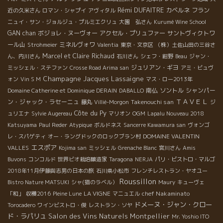
Rémi DUFAITRE
カベルネ フラン
近の久米さん
ロマン・シャプイ
アヴィタル
ニュイ・サン・ジョルジュ・プルミエクリュ
大園 弘さん
Kurumé Wine School
GAN chan
ボジョレ・ヌーヴォー
アクセル・プリュファー
サントヴィクトワ
ール山
ミネルヴォワ
Strohmeier
Valentia
東京・文京区
（株）土佐山田の三谷さ
Marcel et Claire Richaud
ん、内川さん
石川さん
シェフ・紺野
Beau
ジャン・
ジュリアン・ギヨ
ミッシェル・ステファン
Crosse Road Arima san
アミ・ビュヴ
Champagne Jacques Lassaigne
ォン
Vin S M
マス・ロー2013年
南仏
ソントル
シャンパー
Domaine Catherine et Dominique DERAIN
DABALLO
ＴＡＶＥＬ
ン・ジャック・ラセーニュ
Takenouchi san
藤丸
Villié-Morgon
ジ
Côte du Py
ュリエナ
Sylvie Augereau
マリオン
OGM
Lapalu Nouveau 2018
Katsuyama
Paul Reder
Atypique
ボルドネス
Sancerre Kawamura san
ヴォンゴ
DOMAINE VALENTIN
レ・スパゲティ
オー・ラングドックのロックブラン村
エスポア
VALLES
Kojima san
ミッシェル
Grenache Blanc
宮川さん
Amis
Buvons
コンコルド
世界ビオ栽培醸造家
Taragona
NERJA
パリ・ビストロ・マルゴ
2018年11月伊藤與志男の日本の旅
石川県小松市
フレンチレストラン・ヤオユー
Roussillon
Bistro Nature MATSUKI
シャ(猫のラベル）
Maury
キューヴェ
LA VIGNE
chef Nakaminato
「和」
収穫2016
Pleine Lune
マニュエル
ドメーヌ・ジャン・クロー
Torocadero
ワインビストロ・俊
レストラン・ソヤ
ド・ラパリュ
Salon des Vins Naturels Montpellier
Mr. Yoshio ITO