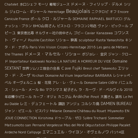
ドメーヌ・フィリップ・デルメ
Chatelet
水口シェフ
モーリ
葡萄ジュース
シリ
Beaujolais
ル
ジェローム・ギシャール
Hermitage
ニクタロピ
オフ
Encore
クロ・ルジャール
Canicule France
ポール
DOMAINE RAPHAEL BARTUCCI
グル
BMO山田さん
プ
ナッシュ・ブラン
ビストロ・フラコン2号店
ヴァン・ピックール
ピーユ
コワンス
東京恵比寿
オルヴォー社の田中さん
ゴビー
Caviar
Kanazawa
ト・ヴィーノ
Poulille Castillon
リショー
映画
sculpteur Ryota Yamashita
キン
タ・ド・ナポル
Paris Vini Vision
Crozes-Hermitage 2016
Les gens de Métiers
ドメーヌ・マルセル・リショー
the Thames
ボジョレ・
金沢
ジャン・クロー
Domaine
ド
Importateur Kadowaki Noriko
LA NATURE A HORREUR DU VIDE
SEXTANT
Ｃave Fujiki
エリッ
世界ソムリエ協会の会長
Bresil
chef Takemoto
ク・ド・スーザ
Yo chan
Domaine Ad Vium
Importateur BARBARA
レシャッペ・
cidre
ベル
オーヴェルニュ
桜・花見
アレ・レ・ヴェール
Domaine Sabre
バニュル
ス・シュール・メール
Bio
マクシマス
紀子さん
ラ・カーヴ・ド・ベルヴィル
2018
Ardèche
年収穫ラピエール
カーブ・オジェ
カニグ山
Pinot
大園さん
調布
Le Pet
レミ・デュフェートル
コルシカ島
DAMIEN BUREAU
au Diable
諏訪
アンジュ
ジャン・ピエール・ビスパリ
Mélanie
Domaine Château du Rouet
Miyamoto
EN
JOUE CONNECTION
Kirishima
ドゥーブル・ゼロ
Sylère Trichard
Sommelier
Matsumoto san
Pernand Vergelesse
Mas del Périé
Dégustation Philippe Pacalet
エマニュエル・ウイヨン・オヴェルノワ
Ardeche Nord
Callipyge
パリ14区