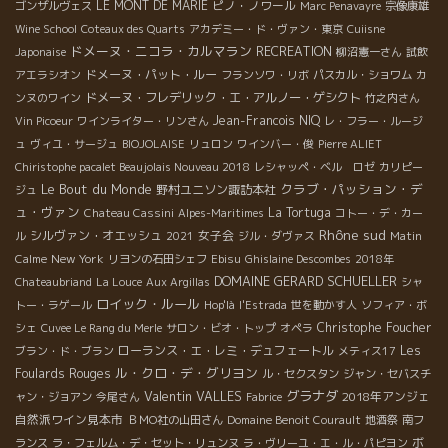
LE MONT DE MARIE
ピノ・ノワール
ゴンザルヴェス
Marc Penavayre
宗像康雄
Wine School
Coteaux des Quarts
アカデミー・ド・ヴァン・東京
Cuiisne
ドメーヌ・ニコラ・カルマラン
RECREATION
Japonaise
柳沼憲一さん
試飲
ドメーヌ・パット・ルー
アエラシオン
フランソワ・リボ
パスカル・ショワム
カ
ドメーヌ・フレデリック・エ・アルノー・ゲシクト
ンヌのワイン
竹之内さん
Jean-Francois NIQ
Vin Picoeur
ワインライター・リンさん
レ・フラー・ルージ
ュ
ヴィユ・サージュ
BIOJOLAISE
リュロン
ワインバー・俊
Pierre ALIET
Chiristophe pacalet Beaujolais Nouveau 2018
レシャッペ・ベル ロゼ
カリピー
Le Bout du Monde
クラブ・パッション・デ
野村ユニソン諏訪本社
ジュ
ュ・ヴァン
La Tortuga
Chateau Cassini
Alpes-Maritimes
コトー・デ・カー
Rhône sud
シルヴァン・オエッシュ
女子会
ル
2021
ジル・ダヴァス
Matin
New York
Calme
リヨンの石田シェフ
Ebisu
Ghislaine Descombes
2018年
DOMAINE GERARD SCHUELLER
Chateaubriand
La Louce
Aux Argillas
シャ
ロイック・ルール
トー・ラゲール
Hop'là
l'Estrada
世を動かす人
ソフィア・ボ
Christophe Foucher
シェ
Cuvee Le Rang du Merle
サロン・ビオ・トップ
オペラ
ローランス・エ・レミ・デュフェートル
Les
ブラン・ド・ブラン
メティス17
ル・クロ・デ・グリヨン
Foulards Rouges
ル・セクスタン
ジャン・セバスチ
Valentin VALLES
グラナダ
2018年アンジェ
ャン・ジョアン
今尾さん
Fabrice
自然派ワイン見本市
ＢＭО社の山田さん
Domaine Benoit Courault
地酒祭
南フ
ボ
ランス
ラ・フェルム・デ・セット・リュンヌ
ラ・ヴリーユ・エ・ル・パピヨン