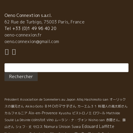
し）。 エレガントでフレッシュな果実味と白コショウのようなス
パイス。 まるでフランス・ロワール地方の爽やかなピノ・ドニス
を思い浮かばせる風味がとても特徴的。 ミネラルと旨みは相変わ
Oeno Connextion s.a.r.l.
らず抜群。 . これは、もう絶品です。 まだ、パリ、フランスでも
62 Rue de Turbigo, 75003 Paris, France
買えません。 そんなワインが近日中に日本に入ります。自然派ワ
Tel +33 (0)1 49 96 40 20
インの宝庫！JAPONで是非、楽しんでください！！ ５、６本目
oeno-connexion.fr
は、流石に違うものを飲った。 イタリア人のロマンな男、Partida
oeno.connexion@gmail.com
Creusパルティーダ・クレウス醸造のMassimoマシモさんがスペ
インで造っているワイン 「ＳＭ」。 ＳＭの意味は、サゾ・マゾで
はありません。カタロニアの土着葡萄Sumollスモール品種の意。
Rechercher :
６本目はJunさんの選択でイタリアワインVodopivecを開けた。ど
ちらもスート体に入っていく美味しいワインだった。
Président Association de Sommeliers au Japon
Alliq Hashimoto san
オーリック
ＢＭＯのマサ子さん
スの藤元さん
Akiko Goto
カーエム３１
料理人の高太郎さん
Aix-en-Provence
Kyushu
カルフォルニア
ビストロノミ
ロワ−ル
Mathilde
coinstot vino
Soulié
La Désirée
ムーラン・ナ・ヴォン
Nishio san
赤間さん、藤
Edouard Laffitte
Nomura Unison Suwa
山さん
シェフ・丈
セロス