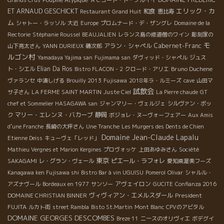
エリック・カ
ET ARNAUD GESCHICKT
和食
Restaurant Grand Huit
恵比寿
ム
シャトー・ラッソル
大近
Europe
プロムナード・デ・ザングレ
Domaine de la
Rectorie
Stéphanie Roussel
BEAUJALIEN
レランス島の修道僧のワイン
彫刻家の
モ
アラン・シャペル
Cabernet-Franc
山下亮太さん
YANN DURIEUX
磯次郎
ルゴン村
Yamadaya Yajima san
Fujimama san
ダヴィッド・シャペル
ジュス
Elian Da Ros
Bruno Duchene
ト・シエル
Bistro FLACON - 2
クロード・アリエ
ヴァランセ
中湊しげる
Brouilly 2013
Fujisawa
2018年ラ・ルミーズ
cave
山田マ
試飲会
サ子さん
LA FERME SAINT MARTIN
Juste Ciel
La Pierre chaude
GT
chef et Sommelier HASAGAWA san
ジャンマリー・ヴェルジェ
シルヴァン・ボッ
マリー・エレンヌ・バカーブ
静岡
ク
ボジョレ・ヌーヴォーフェアー
Aux Amis
d’une Franche
長崎の大坪さん
Une Tranche
Les Murgers des Dents de Chien
Domaine Jean-Claude Lapalu
Etienne Deiss
キューヴェ「レッド」
Mathieu Vergnes et Marion Kergines
プロヴォッケ
上田あゆみさん
Société
東京
ピエール・ラフォレ
SAKAGAMI
レ・グラン・ヴェール
愛知県渥美フーズ
Kanagawa ken Fujisawa shi
Bistro Bar à vin UGUISU
Pomerol
Olivar
シャルル・
アヴェイロン
アズナヴール
Bordeaux en 1977
サンソー
GUCITE
Confianza 2016
ヴィヴィアン・エメルスダール
President
DOMAINE CHRISTIAN BINNER
FUJITA
ルカト街
street Rambla
Bisto St.Martin
Mont Blanc
CPVのアビタル
DOMAINE GEORGES DESCOMBES
Breze 11
ニースのオリヴィエ
ボデグイ