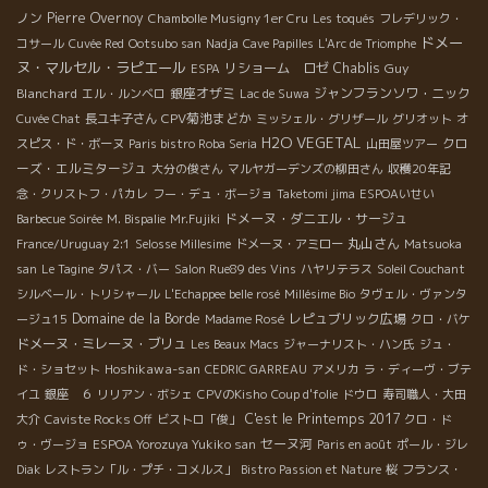
ノン
Pierre Overnoy
Chambolle Musigny 1er Cru
Les toqués
フレデリック・
ドメー
コサール
Cuvée Red
Ootsubo san
Nadja
Cave Papilles
L'Arc de Triomphe
ヌ・マルセル・ラピエール
リショーム ロゼ
Chablis
Guy
ESPA
Blanchard
銀座オザミ
ジャンフランソワ・ニック
エル・ルンベロ
Lac de Suwa
CPV菊池まどか
Cuvée Chat
長ユキ子さん
ミッシェル・グリザール
グリオット
オ
H2O VEGETAL
クロ
スピス・ド・ボーヌ
Paris bistro Roba Seria
山田屋ツアー
ーズ・エルミタージュ
大分の俊さん
マルヤガーデンズの柳田さん
収穫20年記
念・クリストフ・パカレ
フー・デュ・ボージョ
Taketomi jima
ESPOAいせい
ドメーヌ・ダニエル・サージュ
Barbecue Soirée
M. Bispalie
Mr.Fujiki
丸山さん
France/Uruguay 2:1
Selosse Millesime
ドメーヌ・アミロー
Matsuoka
san
Le Tagine
タパス・バー
Salon Rue89 des Vins
ハヤリテラス
Soleil Couchant
シルベール・トリシャール
L'Echappee belle rosé
Millésime Bio
タヴェル・ヴァンタ
Domaine de la Borde
レピュブリック広場
ージュ15
Madame Rosé
クロ・バケ
ドメーヌ・ミレーヌ・ブリュ
Les Beaux Macs
ジャーナリスト・ハン氏
ジュ・
Hoshikawa-san
ド・ショセット
CEDRIC GARREAU
アメリカ
ラ・ディーヴ・ブテ
イユ
銀座 ６
リリアン・ボシェ
CPVのKisho
Coup d'folie
ドウロ
寿司職人・大田
C'est le Printemps 2017
大介
Caviste Rocks Off
ビストロ「俊」
クロ・ド
セーヌ河
ゥ・ヴージョ
ESPOA Yorozuya Yukiko san
Paris en août
ポール・ジレ
Diak
レストラン「ル・プチ・コメルス」
Bistro Passion et Nature
桜
フランス・