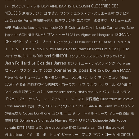
DOMAINE BAPTISTE COUSIN
CLOSERIES DES
ド・ボスラン
ラ・フル
MOUSSIS
ユキさん
京橋フレンチ
サンテチエンヌ・デ・ズリエール村
ガラピア
La Casa del Perro
斉藤順子さん
銀座フレンチ
エスポア・よろずや・リショームの
歴史
Fukuoka Kou-chan
canicule 2018
Quinta do Carril
Nicole Carmarans
Sake
サン・トーバン
DOMAINE
japonais GONINMUSUME
Les Vignes de Mongueux
DES AMIEL
ディーヴ・ブテイユ
北イタリア
DOMAINE LES CLAPAS
Ｐａｓｃａ
ｌ Ｃｏｌｅｔｔｅ
Moulin Pey Labrie
Restaurant En Mets Frais Ce Qu'Il Te
サルバドール
Yakitori SHINORI
Plaît
イタリアンレストラン「サッカパウ」
Jean Foillard
Le Clos des Jarres
サンフォニー・テイスティング
Mori-san
Domaine du possible
セ・ル・ヴァン
セレネ
2020
Eric
Domaine MADA
Frère Marie
キューヴェ・ル・ラン・デュ・メルル
ヴァレり
アヴィニョン
Miho
CAVE AUGE
自然派ワイン専門店・ロックス・オフ
プルフ
ルノワール1989年
ロ
ンドンの自然派ワインバー
Sommelière Kenny
Histoire du vin
パリ・レストラン
「ジョルジュ・サンク」
レ・ジャン・ド・メティエ
世界遺産
Ouverture de la cave
Trois Amours
九州・大分
CHICS
イタリアワイン
LE BARATIN
Suwa
オーリックス
カタルーニャ
Côtes Du Rhône
の橋元さん
ラ・トォルトゥーガ
マリー修道僧
無
農薬野菜
Domaine de Vignes du Maynes
ボジャリアン
L'Echappée Belle Rouge
sylvain DITTIERES
la Cuisine Japonaise
BMO Kamata san
Distributeurs et
マス・ロー
Viticulteurs
ドメーヌ・ボートレイ
ジャッキー・プレス
VINI CIRCUS