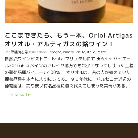
ここまできたら、もう一本、Oriol Artigas
オリオル・アルティガスの銘ワイン！
Par
伊藤與志男
Publié dans
Espagne
,
Winery
,
Visite
,
Italie
,
Resto
自然派ワインビストロ・Brutalブリュタルにて ★Beier バイエー
ル2016★ スペインのアレイヤ地方でも希少になってしまった土着
の葡萄品種バイエール100％。 オリオルは、昔の人が植えていた
葡萄品種を本当に大切にしてる。 ９０年代に、バルセロナ近辺の
葡萄園は、売り安い有名品種に植え代えてしまった実情がある。
この地方で昔から永年に渡って栽培されてきた品種には、それな
Lire la suite
りの理由がある、と考えている。 このスペインの乾燥した気候風
土に耐えられる品種であったに違いない。 それにもっと大切なこ
とは、ここの暑さでも熟しながら、酸を残せる品種であることで
ある。 強烈な太陽のもとでも決して重くならない品種だった。そ
の一つがバイエール品種。 バイエール品種を除梗なしのマセラッ
ション・カルボニック醸造、1週間のみのマセラション（かも