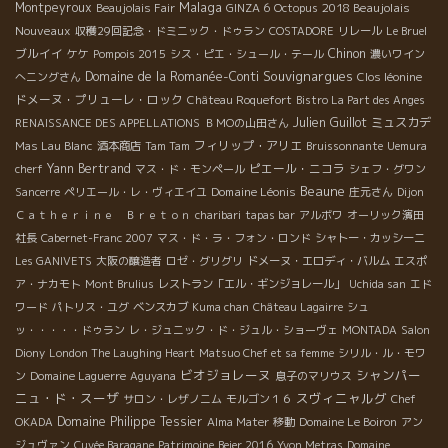
Malaga
Montpeyroux
2018 Beaujolais
Beaujolais Fair
GINZA 6
Octopus
Nouveaux
収穫29回記念・ドミニック・ドゥラン
COSTADORE
リレール
Le Bruel
ブルイイ
Chinon
ケケ
Pompois 2015
シス・ピエ・シュール・テール
濃いワイン
Souvignargues
Domaine de la Romanée-Conti
へニングさん
Clos léonine
ドメーヌ・プリューレ・ロック
Château Roquefort
Bistro La Part des Anges
Julien Guillot
ミュスカデ
RENAISSANCE DES APPELLATIONS
ＢＭОの山田さん
フィリップ・アリエ
Mas Lau Blanc
酒本商店
Tam Tam
Bruissonnante
Uemura
Yann Bertrand
ピエール・ニコラ
cherf
マス・ド・モンペール
シェフ・グワン
Beaune
Domaine Léonis
Sancerre
ペリエール・レ・ヴィエイユ
庄元さん
Dijon
Ｃａｔｈｅｒｉｎｅ Ｂｒｅｔｏｎ
charibari
tapas bar
アルボワ
オーリック濱田
社長
Cabernet-Franc 2007
マス・ド・ラ・フォン・ロンド
シャトー・カッシーニ
Les GANIVETS
大阪の醸造者
ロゼ・グリグリ
ドメーヌ・エロディ・バルム
エスポ
ア・ナカモト
Mont Brulius
レストラン「エル・ギンジョレール」
Uchida san
エド
ワード
パトリス・ユグ
ベンスカブ
Kuma chan
Château Lagairre
シュ
ッ・・・・・ドゥラン
レ・ジュニック・ド・ジュル・ショーヴェ
MONTADA
Salon
Diony
London The Laughing Heart
Matsuo Chef et sa femme
シリル・ル・モワ
ビオジョレーヌ
シャンパー
ン
Domaine Laguerre
Aguyana
息子のマリウス
ニュ・ド・スーザ
スヴィニャルグ
サロン・レザノニム
モルゴン１６
Chef
Domaine Philippe Tessier
OKADA
Alma Mater
移動
Domaine Le Boiron
アン
ジュヴァン
Cuvée Baragane
Patrimoine
Beier 2016
Yvon Metras
Domaine