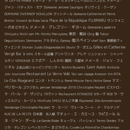
ラ
Le P'tit Pinard
ドメーヌ・ド・ラ・セネシャリエールのミワコさん
ドメーヌ・
ジャン・バティスト・セナ
Domaine Jerome Saurigny
オリヴィエ・クーザン
DOMAINE OVERNOY HOUILLON
グットドール
Domaine Catherine et Pierre
Place de la République
FUJIMARU
サンフォニ
Breton
Vincent de Roba Seria
ドメーヌ・グレゴリー・ギヨーム
ーのまどかさん
Domaine Lapierre
東京・鴬谷
Shinjuku
Nishi san
Mr. Hiroto Maruyama
QV.g
鮨
Tokyo
南スペイン
Degustations Séminaires
アキ子さん
Gamay
chef Xavi
東銀座ヴィ
Gilles et Catherine
ヴィエンヌ
Shonan
Suido Edogawabashi
Douro
ラ・ボエム
Vergé
Bar à vins
スモール品種
アントワンヌ・アレナ
リュショット・シャンベ
エスポア・ しんかわ
ドメーヌ・ジョリ・フェ
ルタン
VENSKAB
福岡・久留米
リオル
Saint Aubin
土佐山田ショッピングセンター
Bistro Buvards
Antoine
Restaurant Le Verre Volé
Joly
tourisme
Tan san
cepage Aramon
Vin RITA
Le Clos Rougeard
René Mosse
マス・
ユンヌ・トランシュ
Paris Notre Dame
ぺリセール
ユウジさん
pensee
Venddange 2018 Christophe Pacalet
ビストロ・
ラ・パール・デ・ザンジュ
76ヴァン
Restaurant KITANOSE
9カーヴ
KGB
ラ・ヴ
ィエルジュ・ルージュ
Hirofumi SHOJI さんご夫妻
Raymond
20e Anniversaire
Vendange Christophe Pacalet
ラ・ミーゾ・ヴェール
コート・ド・マルマンデ
マチュー・エ・カミーユ・ラピエール
ル
RUE DE LA PESTE
日本酒 五人娘
ネ・ジャン・ダール
Le Garde Robe
キューヴェ・パッション
Terres Dorées
アメ
まどかさん
リカ・オレゴン
レベッカツアー
Cuvée La Poivrotte
Chardonnay