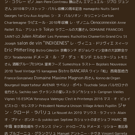
ン・コクレー
ジュン
ピノ
Jean-Piere Cointreau
勝山さん
エマニュエル・ジブロ
さん
2018年クリストッフ・パカレ収穫20周年記念
mamagoto
Nuits Saint
Corton
Georges 1er Cru Aux Argillas
シ・ヌ・パルリオン・カリニャン
Charlemagne
ラピエール・2018年収穫
Oenoconnexion
レ・ザノ二ム
Anne
Tokyo
Paillet
カム・アシュトラ
ラヴニールの大園さん
DOMAINE FRANCOIS
Julien Altaber
SAINT-LO
Les Pyrenees
Ruchottes Chamertin Grand Cru
St
salon de vin ''INDIGENES''
レ・ヴィニュ・ドリヴィエ
Joseph
スイーツ
Eric Pfifferling
Bistro Célestin
京橋ランチ
ボジョレワイン全体の大試飲会サ
ドメーヌ・ル・ブ・デュ・モンド
ロン
Teradanonke
エルミタージュ
トモミ
Sumeshiya
Bojolais Nouveaux
さん
酒販グループESPOA
渥美フーズ
ラストー
2018
Bistro BIANCARA
西南部地方
Tavel Vintage 15
kanagawa
ワイン「和」
Domaine Maxime Magnon
France Gonzalvez
丹さん
Konno de Organ
Importateur AVENIR
Bourgeuil
サぺルリ・ポぺト
Tsuchida
Seiya
バルセロナの
佐竹さん
Sachiko san
ヴァランスの星レストラン”カシェット
Carignan Vieilles
ESPOA Yorozuya
Vignes 16
Valençay
C'est le Printemps 2016
マス・オ・ビュイ
ジャ
Président Nomura Unison
ビストロ・セレスタン
Village Arbois Pupillin
ン・クロード・ラパリュ
Alain
Le Nouvel An 2019
マリウス・ラフィット
地
オ・プティ・ボンヌール
yukiko san
Septime
カシェットのまさシェフ
MARC
中海
東京築地場外
ヴァカンス
ジャン・ドゥローブル
ドメーヌ・リショー
恵比寿
ブルゴーニュ・グランクリュ
Manuel
店
アントニー・テヴネ
Vincent Garreta