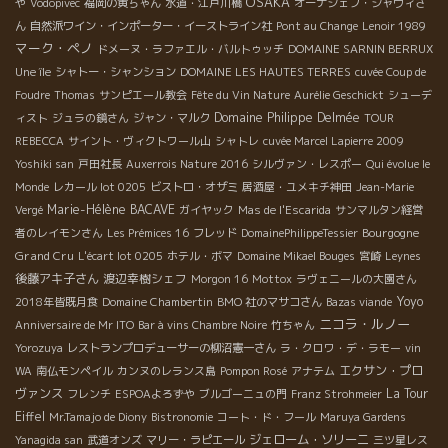
OSAKA
や
Vodopivec
福岡の黄ちゃん
水道・江戸川橋
オーナシェフ・シャヴィさ
ん
自然派ワイン・インポーター・イーストライン社
Pont au Change
Lenoir 1989
マーク・ペノ
ドメーヌ・ラファエル・バルトゥッチ
DOMAINE SARNIN BERRUX
Une île
シャトー・シャンション
DOMAINE LES HAUTES TERRES
cuvée Coup de
Foudre
Thomas
サンピエール教会
Fête du Vin Nature
Aurélie Geschickt
シューデ
Domaine Philippe Delmée
ィスト
ジュラの鏡さん
ジャン・マルク
TOUR
REBECCA
サイント・ヴィクトワール山
シャトレ
cuvée Marcel Lapierre 2009
Yoshiki san
戸田社長
Auxerrois Nature 2016
シルヴァン・レスポー
Qui évolue le
Monde
レカール lot 0205
ビストロ・オザミ
居酒屋・ユメキチ神田
Jean-Marie
Marie-Hélène BACAVE
Vergé
ガイヤック
Mas de l'Escarida
サンマルタン経営
Bourgogne
者のレイモンさん
Les Prémices 16
フレッド
DomainePhilippeTessier
Grand Cru
L'écart lot 0205
ホテル・ボマ
Domaine Mikael Bouges
宮崎
Leynes
後藤アキ子さん
渡辺幸樹シェフ
Morgon 16
Mottox
ラヴェニールの大園さん
Yoyo
2018年皆既月食
Domaine Chambertin
BMO 社のマサコさん
Bazas viande
ニコラ・ルノー
Anniversaire de Mr ITO
Bar à vins Chambre Noire
竹ちゃん
Yorozuya
レストランプロデューサーの柳沼憲一さん
ラ・クロワ・デ・ラモー
vin
エクサン・プロ
WA
南仏モンペイル
カンヌのレランス島
Pompon Rosé
アナテム
ヴァンス
La Tour
フレンチ
ESPOAよろずや
ブルゴーニュの門
Franz Strohmeier
Eiffel
Mr.Tamajo de Diony
Bistronomie
コート・ド・フール
Maruya Gardens
ジェローム・ソリーニ
Yanagida san
武道オンズ
マリー・ラピエール
三ツ星レス