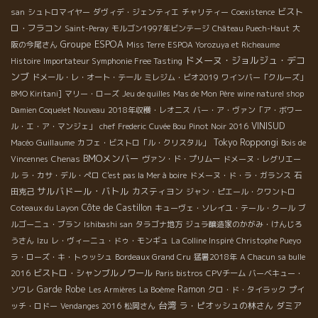
ビスト
san
シュトロマイヤー
ダヴィデ・ジェンティエ
チャリティー
Coexistence
ロ・フラコン
Saint-Peray
モルゴン1997年ビンテージ
Château Puech-Haut
大
Groupe ESPOA
阪の今尾さん
Miss Terre
ESPOA Yorozuya et Richeaume
ドメーヌ・ジョルジュ・デコ
Histoire
Importateur Symphonie Free Tasting
ンブ
ドメール・レ・オート・テール
ミレジム・ビオ2019
ワインバー「クルーズ」
BMO Kiritani]
マリー・ローズ
Jeu de quilles
Mas de Mon Père
wine naturel shop
Damien Coquelet Nouveau
2018年収穫・レオニス
バー・ア・ヴァン「ア・ボワー
VINISUD
ル・エ・ア・マンジェ」
chef Frederic
Cuvée Bou
Pinot Noir 2016
Guillaume
Tokyo Roppongi
Macéo
カフェ・ビストロ「ル・クリスタル」
Bois de
BMOメンバー
Vincennes
Chenas
ヴァン・ド・プリムー
ドメーヌ・レグリエー
ル
ラ・カサ・デル・ぺロ
C'est pas la Mer à boire
ドメーヌ・ド・ラ・ガランス
石
サルバドール・バトル
カスティヨン
田克己
ジャン・ピエール・クワントロ
Côte de Castillon
Coteaux du Layon
キューヴェ・ソレイユ・テール・クール
ブ
ルゴーニュ・ブラン
Ishibashi san
タラゴナ地方
ジュラ醸造家のかがみ・けんじろ
うさん
Izu
レ・ヴィーニュ・ドゥ・モンギュ
La Colline Inspiré
Christophe Pueyo
ラ・ローズ・キ・トゥッシュ
Bordeaux Grand Cru
猛暑2018年
A Chacun sa bulle
ビストロ・シャンブルノワール
2016
Paris bistros
CPVチーム
バーベキュー・
Garde Robe
Ramon
ソワレ
Les Armières
La Boème
クロ・ド・タイラック
プイ
台湾
ラ・ピオッシュの林さん
ダミア
ッチ・ロドー
Vendanges 2016
松岡さん