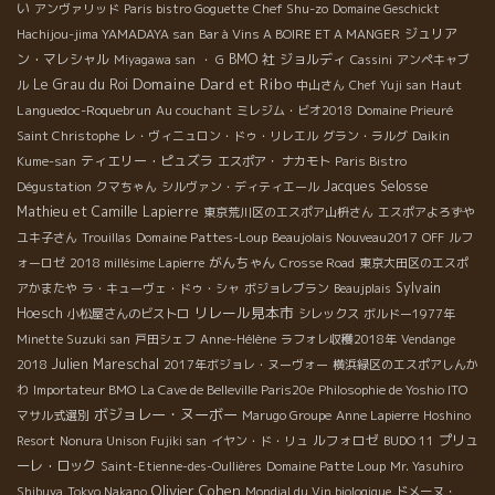
い
Chef Shu-zo
アンヴァリッド
Paris bistro Goguette
Domaine Geschickt
ジュリア
Hachijou-jima YAMADAYA san
Bar à Vins A BOIRE ET A MANGER
ン・マレシャル
BMO 社
ジョルディ
Miyagawa san
・ G
Cassini
アンペキャブ
Domaine Dard et Ribo
Le Grau du Roi
Haut
ル
中山さん
Chef Yuji san
Languedoc-Roquebrun
Au couchant
ミレジム・ビオ2018
Domaine Prieuré
Saint Christophe
レ・ヴィニュロン・ドゥ・リレエル
グラン・ラルグ
Daikin
ティエリー・ピュズラ
Kume-san
エスポア・ ナカモト
Paris Bistro
Jacques Selosse
Dégustation
クマちゃん
シルヴァン・ディティエール
Mathieu et Camille Lapierre
東京荒川区のエスポア山枡さん
エスポアよろずや
Domaine Pattes-Loup
ユキ子さん
Trouillas
Beaujolais Nouveau2017
OFF
ルフ
がんちゃん
ォーロゼ
2018 millésime Lapierre
Crosse Road
東京大田区のエスポ
Sylvain
アかまたや
ラ・キューヴェ・ドゥ・シャ
ボジョレブラン
Beaujplais
リレール見本市
Hoesch
小松屋さんのビストロ
シレックス
ボルドー1977年
Minette Suzuki san
戸田シェフ
Anne-Hélène
ラフォレ収穫2018年
Vendange
Julien Mareschal
2018
2017年ボジョレ・ヌーヴォー
横浜緑区のエスポアしんか
わ
Importateur BMO
La Cave de Belleville Paris20e
Philosophie de Yoshio ITO
ボジョレー・ヌーボー
マサル式選別
Marugo Groupe
Anne Lapierre
Hoshino
ルフォロゼ
プリュ
Resort
Nonura Unison Fujiki san
イヤン・ド・リュ
BUDO 11
ーレ・ロック
Saint-Etienne-des-Oullières
Domaine Patte Loup
Mr. Yasuhiro
Olivier Cohen
Shibuya
Tokyo Nakano
Mondial du Vin biologique
ドメーヌ・