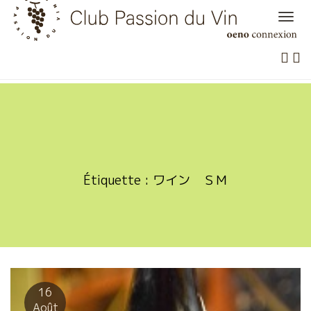
Skip
to
content
Étiquette :
ワイン ＳＭ
16
Août