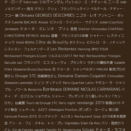
ニース
ド・ローブ
シルヴァンさん
Yuko-san
パッション・エ・ナチュール
Iode
ノルマンディー地方
グラン・クリュ・フランクシュタイン
ベルナール・ナディー・
Okinawa
GEORGES DESCOMBES
ニコラ・レオ
フコー
鍋
アントニー・ギッ
クス
Camille BACAVE
Anouk
ビストロ・ワインバー・ウグイス
Julien Courtois
ドメーヌ・ミレンヌ・ブリュ
Jeroboam
思想
Station Shinosaka
CHATEAU
シャトー・レスティニ
CHRISTOPHE PEYRUS
Abrieu
猛暑・フランス2018年夏
Côte de Brouilly
ャック
Hotel BOMA
ボナストレ
ビストロ・ラ・ノティック
Les Pénitentes
レストラン・フェルナンデーズ
Henning
BMO TOUR
Restaurant français à Lyon
ソルスルリ2017
Pet Nat
Restaurateur français
Daisuke san
フランソワ・エコ
キューヴェ・プランタン
サボリの鎌田夫妻
Isabelle
Frère
Domaine Bruno Duchene
月
ドメーヌ・シャンベルタン
MIKUNI
販売プロの
Groupe STC
Domaine Damien Coquelet
西さん
田崎真也さん
Chiroubles
シノン
Domaine Lammidia
ディアック
Paris Quartier Latin
ヤオユー
ラ・シャン
Bordeaux
DOMAINE NICOLAS CARMARANS
ブル・ノワール
Bonastre
パ
ティ・デ・ロジエル
リョウさん
シャトー・プレザンス
三ツ星レストラン「カン・
vendange 2019
ロカ」
仙巌園
Tours de Groupe STC
Paris night
桜島2016
マ
ドナ教会
リュペール・ルロワ
Allemagne
Fronton
ポンポン・ルージュ
弥三郎
Canicule France 2018
ラングドック・ルシヨン
Restaurant Soya
2019年新年昼食
会
アン・メ・フェ・スキル・トゥ・プレ
Vignobles Elian Da Ros
パリ・国虎のう
ドメーヌ・ラフォ
Sylvain
どん
Vin de Cannes
pacalet familly
M. Yanaginuma