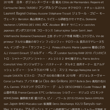
2018年 日本・ボジョレヌーヴォー会
観光
Côtes de Marmandais
Repaire et
アンダルシア
Cartouche
Denis TARDIEU
Cruise
オクセロワ・ナチュール2016
Laurent Bagnol
Stéphane Tissot
ジェラール・ゴビー
Château Ausone
モー
ヴェータン
Barcelon
高山南美さん
ラピエール研修生のセイヤさん
Domaine
AOC
Vacheron
L'OPERA DES VINS
Akoibon
夢キチ
サバニャン
cavistes
Sakurajima
japonais
ポンポワ2015年
フローランス
Salon Saint Jean
Villefranche
Domaine Chamonard
土田
ボッケリア市場
料理人ユウジさん
Vin de
primeur
マルセル最後の年ワイン
フィロソフィー
テロワール
長女のマドレーヌち
インポーター「サンフォニー」
葡呑(ぶの
ゃん
Pineau d'Aunis
Marie Lapierre
ん)
ジョルディ・ペレズ
Vincent Girault
London tasting RAW 2018
パリのビス
Paris bistro
トロ・シャトーブリアン
シャトー・メレ２００２
BMO聖子さん
Coinstot Vino
サンジョゼフ
レ・バスティード・ダルキエ
田所オーナー
北アルデ
レディー・シャスラ2017年
レミ・スリエ
ッシュ
Marugo Nakajima san
le
2018年・ボジョレヌーヴォー
couple SAKATA
ビストロ・プルプ
600年の栗の木
Le Clos des Grillons
Corse
La Prats
ブノワ夫妻
2017 Bulle à Zero
高知の石川
クロズリー・デ・ムシ
DESCOMBES
さん
Cannes
マルマンド
Cuvée Thibaut
勝
山晋作死去
France Canicule 37℃
Le Batossay
シルヴィー・オジュロ
ピエモンテ
星川さん
KOMEZAWA
藤原俊太郎
ピノ・ノワール 2016
OSAKA Daikin KIMURA
Japon
BMO Masako san
Banyuls-sur-
san
桜満開
Denis Deschamps
R2L'O
アルデッシュ
Mer
ミズキさん
アノニム自然派ワイン見本市
レストラーダ地域
大