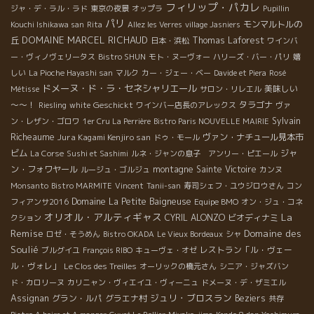
フィリップ・パカレ
ジャ・デ・ラル・ラド
東京の夜景
オップラ
Pupillin
パリ
モンマルトルの
Kouchi Ishikawa san
Rita
Allez les Verres
village Jasniers
DOMAINE MARCEL RICHAUD
丘
Thomas Laforest
日本・浜松
ワインバ
ー・ヴィノヴェリータス
Bistro SHUN
モト・ヌーヴォー
ハリーズ・バー・パリ
嬉
しい
La Pioche Hayashi san
マルク
カー・ジェー・ベー
Davide et Piera
Rosé
ドメーヌ・ド・ラ・セネシャリエール
美味しい
Métisse
サロン・リレエル
～～！
Geschickt
タラゴナ
Riesling
white
ワインバー店長のアレックス
ヴァ
Sylvain
ン・レザン・ゴロワ
1er Cru La Perrière
Bistro Paris NOUVELLE MAIRIE
Richeaume
Jura Kagami Kenjiro san
ヴァン・ナチュール見本市
ドゥ・モール
ビム
ジャ
La Corse
Sushi et Sashimi
ルネ・ジャンの息子 アンリー・ピエール
ン・フォワヤール
montagne Sainte Victoire
ルージュ・ゴルジュ
カンヌ
Monsanto
Bistro MARMITE
Vincent
Tanii-san
寿司シェフ・ユウジロウさん
コン
Domaine La Petite Baigneuse
フィアンサ2016
Equipe BMO
オン・ジュ・コネ
オリオル・アルティギャス
La
CYRIL ALONZO
ビオディナミ
クション
Remise
Domaine des
ロゼ・そうめん
Bistro OKADA
Le Vieux Bordeaux
シャ
Soulié
レストラン「ル・ヴェー
ブルグイユ
François RIBO
キューヴェ・オゼ
ル・ヴォレ」
Le Clos des Treilles
オーリックの橋元さん
シニア・ジャズバン
ド・カロリーヌ
カリニャン・ヴィエイユ・ヴィーニュ
ドメーヌ・デ・ザミエル
ジュリ・ブロスラン
Assignan
グラン・ルパ
グラエナ村
Beziers
共存