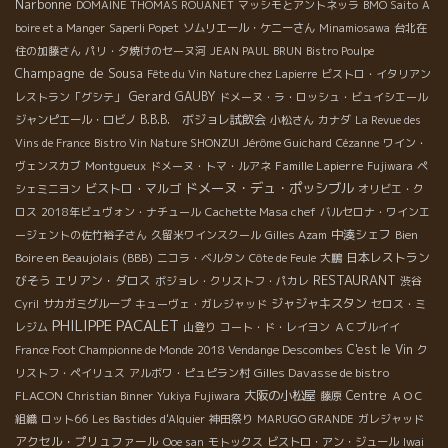
Narbonne
DOMAINE THOMAS ROUANET
マッシモとアントネッラ
BMO Saito
A
boire et a Manger
Saperli Popet
ソムリエール・ケニーさん
Minamiosawa
台北在
住の加藤さん
パリ・夕焼けのセーヌ河
JEAN PAUL BRUN
Bistro Poulpe
Champagne de Sousa
Fête du Vin Nature chez Lapierre
ビストロ・イタリアン
Gerard GAUBY
レストラン「グシテ」
ドメーヌ・ラ・ロッシュ・ビュイシエール
B.B.B. ボジョレ試飲会
ジャンピエール・ロビノ
小松さん
カナダ
La Revue des
Vins de France
Bistro Vin Nature SHONZUI
Jérôme Guichard
Cézanne
ワイン・
Famille Lapierre
ヴェンスカブ
Montgueux
ドメーヌ・トマ・ルアネ
Fujiwara
ペ
ドメーヌ・デュ・ポッシブル
ビストロ・マルゴ
シェミニヨン
オリビエ・ク
ロス
2018年ビュヴォン・ナチュール
Cachette Masa chef
バルセロナ・ワインエ
中湊シェフ
Bien
ージェントの佐竹裕子さん
久留米ワインスクール
Gilles Azam
Boire en Beaujolais (BBB)
日本レストラン
ニコラ・ベルタン
Côte de Feule
大鵬
RESTAURANT
びそう
エリアン・ダロス
ボジョレ・クリストフ・パカレ
渋谷
ジャジャキスタン
Cyril
サカガミグループ
キューヴェ・ガレジャッド
セロス・ミ
PHILIPPE PACALET
レジム
山登り
コート・ド・レイヨン
ＡＣブルイイ
C'est le Vin
France Foot Championne de Monde
2018 Vendange Descombes
ク
Gilles Davasse de bistro
リストフ・ペイリュス
アルボワ・ピュピラン村
FLACON
大阪の小松屋
Centre
Christian Binner
Yukiya Fujiwara
藤原
ＡＯＣ
組織
ロット66
Les Bastides d'Alquier
神田祭り
MARUGO GRANDE
ガレジャッド
アクセル・プリュファール
Ooe san
モトックス
ビストロ・アン・ジュール
Iwai