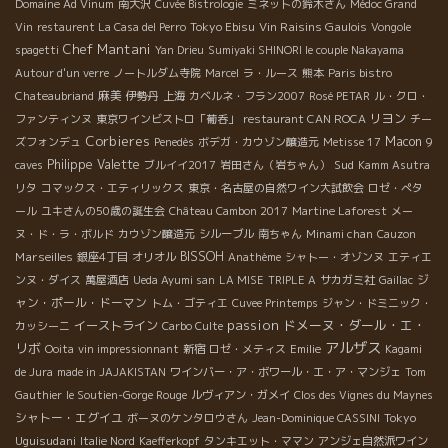
Domaine Ad Vinum
南大沢
Cuvée Bistrologie
ミネットの鈴木さん
Médoc Grand
Tokyo Ebisu
Vin Raisins Gaulois
Vin
restaurent La Casa del Perro
Vongole
Chef Mantani
spagetti
Yan Drieu
Sumiyaki SHINORI le couple Nakayama
Autour d'un verre
ノートルダム寺院
Marcel
ラ・ルース
熊本
Paris bistro
麻美
Chateaubriand
伊勢丹
上海
カベルネ・フラン2007
Rosé PETAR
ル・クロ・
リヨン
ファンティンヌ
東京ワインビストロ「葡呑」
restaurant CAN ROCA
チー
Corbieres
Macon
ズフォンデュ
Penedès
ボデガ・カウゾン醸造元
Metisse 17
9
Philippe Valette
Sud
caves
ブルイイ2017
岩田さん（岩ちゃん）
Kamm Asutra
リタ
コマックス・エティリックス
東京・名古屋の自然ワイン大試飲会
ロゼ・ぺタ
ール
ユキさんの50歳の誕生会
Château Cambon 2017
Martine Laforest
メー
ヌ・ド・ラ・ボルド
カウゾン醸造元
シルーブル
南ちゃん
Minami chan
Cauzon
Marseilles
BISSOH
銀座4丁目
オリオル
Anathème
シャトー・オゾンヌ
エティエ
ジ
ンヌ・ダイス
萬屋酒店
Ueda Ayumi san
LA MISE
TRIPLE A
サカガミ社
Gaillac
ャン・ポール・ドーマン
トム・ゴティエ
Cuvee Printemps
ジャン・ドミニック・
passion
ドメーヌ・ダール・エ・
イーストライン
カッシーニ
Carbo Culte
アルザス
リボ
Ooita
vin impressionnant
新宿
ロゼ・メティス
Emilie
Kagami
de Jura
made in JAJAKISTAN
ワインバー・ア・ボワール・エ・ア・マンジェ
Tom
Gauthier
le Soutien-Gorge Rouge
ルヴィアン・ガメイ
Clos des Vignes du Maynes
シャトー・エグイユ
Tokyo
ボーヌのケンタロウさん
Jean-Dominique CASSINI
Uguisudani
Italie Nord
Kaefferkopf
タンキエット・ママン
アンジェ自然派ワイン