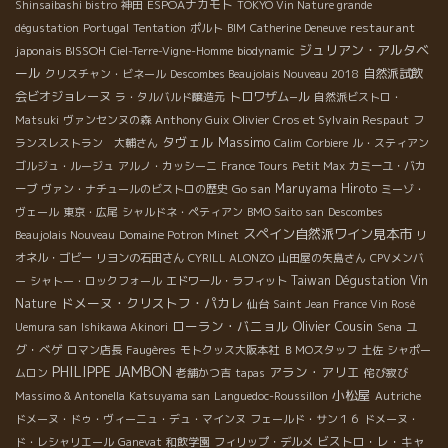
ESPOAナカモト
Shinsaibashi bistro
神田
TOKYO Vin Nature grande
restaurant
dégustation
Portugal
Tentation
ポルト
BIM
Catherine Deneuve
ジュリアン・アルタベ
japonais BISSOH
Ciel-Terre-Vigne-Homme
biodynamic
ール
自然派試飲
クリスチャン・ビネール
Descombes Beaujolais Nouveau 2018
会ビオジョレーヌ
トロワザム−ル
ラ・タルバルド醸造元
自然派ビストロ・
Olivier Cros et Sylvain Respaut
Matsuki
ヴァンセンヌの森
Anthony Guix
フ
タヴェル
Massimo
ランスレストラン 大輔さん
Calim
Corbiere
ル・スティアン
ゴルジュ・ルージュ
アルノ・カッシーニ
France Tours
Petit Max
カミーユ・バカ
Go san
Maruyama Hiroto
ーブ
ヴァン・ナチュールのビストロの歴史
ミーゾ・
ヴェール
東京・広尾
シャルドネ・ペティアン
BMO Saito san
Descombes
スペイン自然派ワイン見本市
Beaujolais Nouveau
Domaine Potron Minet
リ
オネル・ゴビー
リヨンの石田さん
CYRILL ALONZO
山田屋の矢島さん
CPVメンバ
Taiwan Dégustation Vin
ー
シャトー・ロックフォール
エドワール・ラフィット
ドメーヌ・クリストフ・パカレ
Nature
仙台
Saint Jean
France Vin Rosé
ローラン・バニョル
Olivier Cousin
ユ
Uemura san
Ishikawa Akinori
Sena
グ・べゲ
ロマン店長
Faugères
モトクッス大阪本社
ＢＭОスタッフ
土佐
シャポー
PHILIPPE JAMBON
アラン・アリエ
ムロン
老舗かつ吉
tapas
侘び寂び
小松屋
Massimo & Antonella
Katsuyama san
Languedoc-Roussillon
Autriche
ドメーヌ・ドゥ・ヴィーニュ・デュ・マインヌ
フェールド・サン１６
ドメーヌ・
ビストロ・レ・キャ
ド・レシャリエール
Ganevat
和飲学園
フィリップ・デルメ