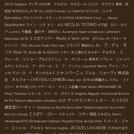
2016
Indigene
フリダ
2009年 マルセル・ラピエール
ジュラ・サヴォワ
東京・世
田谷
BODEGUILLA DE AL LADO
Cornas
La Cadette
ビストロ・ユイガ
Barcelona
ブラインドテースティング
ESPOA MORITAKA
Chut ......Derain
biojoleynes
NICOLAS TESTARD
ワイン・リタ
メリ・メロ
ピザ店 ロバ・セリ
Laforest
ア
Lurons
竹富島・星のや・吉村さん
Auvergne
Spain Andalucia
Nouveau 2018
エスポアツアー
Moulin à Vent
2018 ボジョレヌーヴォー
セ
ル・ブ・デュ・モ
フランス
ドリック・ガロ
Atsumi Foods Mori san
桐谷さん
ンド
Rose
St Jean de la Ginest
マルセル・エ・
リオン
天と地のエネルギー
クレール・リショー
プルミエクリュ・ラ・ペリエール
見本市
ジブレイ・シャンベ
Laurent Herlin
ルタン
ビストロ・ア・ボワール・エ・ア・マンジェ
プイイ・フィ
シャンパーニュ
ジュル・ショーヴェ
株式会
ッセ
ドメーヌ・ド・モンカルメス
社 オルヴォー
CHÂTEAU CAMBON
Imao-san
ＢＭОの斉藤さん
パカレ・ファ
ＢＭО社
Chef Kouki WATANABE
ミリー
CPV ツアー
ピノ・ドゥニス品種
De
Hughes Beguet
Moor
Florance
ドメーヌ・ドゥ・ラ・ガランス
histoire de Bistros
サンテミリオン
レミー・スリエ50
de Vin Nature
beaujolais nouveau 2020
歳記念パーティー
Domaine La Roche Buissière
Tadokoro patron
Aux Amis
エスポア・ゴトー
岩田コキさん
des Vins Ginza
バティスト・クザン
Pierre
ドメーヌ・ジャ
Vendange2018 Richeaume
Château Poupille Côtes de Castillon
ン・ミシェル・アルキエ
JACQUES LASSAIGNE
Patrice Hughes
ESPOAかまた