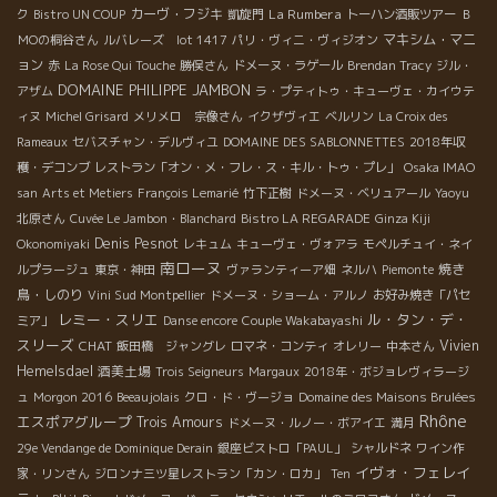
カーヴ・フジキ
La Rumbera
ク
Bistro UN COUP
凱旋門
トーハン酒販ツアー
Ｂ
マキシム・マニ
ＭОの桐谷さん
ルバレーズ lot 1417
パリ・ヴィニ・ヴィジオン
ョン
赤
La Rose Qui Touche
勝俣さん
ドメーヌ・ラゲール
Brendan Tracy
ジル・
DOMAINE PHILIPPE JAMBON
アザム
ラ・プティトゥ・キューヴェ・カイウテ
ィヌ
Michel Grisard
メリメロ 宗像さん
イクザヴィエ
ベルリン
La Croix des
Rameaux
セバスチャン・デルヴィユ
DOMAINE DES SABLONNETTES
2018年収
穫・デコンブ
レストラン「オン・メ・フレ・ス・キル・トゥ・プレ」
Osaka IMAO
san
Arts et Metiers
François Lemarié
竹下正樹
ドメーヌ・ベリュアール
Yaoyu
北原さん
Cuvée Le Jambon・Blanchard
Bistro LA REGARADE
Ginza Kiji
Denis Pesnot
Okonomiyaki
レキュム
キューヴェ・ヴォアラ
モペルチュイ・ネイ
南ローヌ
焼き
ルプラージュ
東京・神田
ヴァランティーア畑
ネルハ
Piemonte
鳥・しのり
Vini Sud Montpellier
ドメーヌ・ショーム・アルノ
お好み焼き「パセ
レミー・スリエ
ル・タン・デ・
ミア」
Danse encore
Couple Wakabayashi
スリーズ
CHAT
Vivien
飯田橋 ジャングレ
ロマネ・コンティ
オレリー
中本さん
Hemelsdael
酒美土場
Trois Seigneurs
Margaux
2018年・ボジョレヴィラージ
ュ
Morgon 2016
Beeaujolais
クロ・ド・ヴージョ
Domaine des Maisons Brulées
Rhône
エスポアグループ
Trois Amours
ドメーヌ・ルノー・ボアイエ
満月
29e Vendange de Dominique Derain
銀座ビストロ「PAUL」
シャルドネ
ワイン作
イヴォ・フェレイ
家・リンさん
ジロンナ三ツ星レストラン「カン・ロカ」
Ten