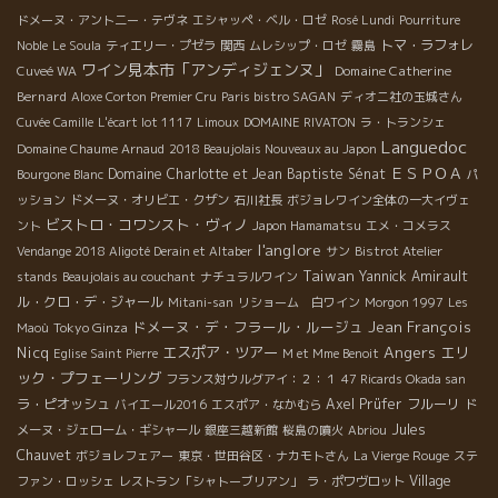
ドメーヌ・アント二ー・テヴネ
エシャッペ・ベル・ロゼ
Rosé Lundi
Pourriture
トマ・ラフォレ
Noble
Le Soula
ティエリー・プゼラ
関西
ムレシップ・ロゼ
霧島
ワイン見本市「アンディジェンヌ」
Domaine Catherine
Cuveé WA
Bernard
Aloxe Corton Premier Cru
Paris bistro SAGAN
ディオニ社の玉城さん
Cuvée Camille
L'écart lot 1117
Limoux
DOMAINE RIVATON
ラ・トランシェ
Languedoc
Domaine Chaume Arnaud
2018 Beaujolais Nouveaux au Japon
ＥＳＰＯＡ
Domaine Charlotte et Jean Baptiste Sénat
Bourgone Blanc
パ
ッション
ドメーヌ・オリビエ・クザン
石川社長
ボジョレワイン全体の一大イヴェ
ビストロ・コワンスト・ヴィノ
ント
Japon Hamamatsu
エメ・コメラス
l'anglore
Vendange 2018 Aligoté Derain et Altaber
サン
Bistrot Atelier
Taiwan
Yannick Amirault
stands
Beaujolais au couchant
ナチュラルワイン
ル・クロ・デ・ジャール
Mitani-san
リショーム 白ワイン
Morgon 1997
Les
ドメーヌ・デ・フラール・ルージュ
Jean François
Tokyo Ginza
Maoù
Angers
Nicq
エスポア・ツアー
エリ
Eglise Saint Pierre
M et Mme Benoit
ック・プフェーリング
フランス対ウルグアイ：２：１
47 Ricards Okada san
ラ・ピオッシュ
Axel Prüfer
フルーリ
バイエール2016
エスポア・なかむら
ド
Jules
メーヌ・ジェローム・ギシャール
銀座三越新館
桜島の噴火
Abriou
Chauvet
ボジョレフェアー
東京・世田谷区・ナカモトさん
La Vierge Rouge
ステ
Village
ファン・ロッシェ
レストラン「シャトーブリアン」
ラ・ポワヴロット