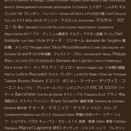
Bistro A boire et A manger
Cuveé Le Rollier
Miyako-jima
Kendo 8 dan Yoshimura
Kenichi
Développement ensemble
philosophie
St Emilion
エスポア・しんかわ
モル
ゴン2017年
ブレンダン・トレイシー
Oriole ARTIGAS
CPVの石川君
Chef Kikuchi
マルセル・ラピ
ヤニック・アミロ
Yuji
AU P'TIT BON-HEUR
Les Anonymes
エ－ル
美人
Dambach-La-Ville
Feu Katsuyama
Importateur Symphonie
Chef
Dégustation2017
アド・ヴィニュム醸造元
マルゴー
アラモン品種
カリム
ドメーヌ・リショーム
domaine de l'anglore
Rodolphe
飯
Les Maù
76VIN
田橋 メリメロ
Tokyo Musashikoyama
Philippe Aliet
Cuvée Sakurajima
vin
Grand 8
Philippe
Octobre
2018年収穫・クリストフ・パカレ
restaurant Yaoyu
Wies
Domaine des Capriers
LA CAVE D’ESTEZARGUES
Henri Frédérique
ダミアン・ビュロー
Roch
Avital
タン・タン
Baton Itagaki san
10年間の感謝
Muscadet
Marius Laffitte
カメル
ブレゼ11
La Petite Pépée
Côtes de Thongue
Taiwan Buvons Nature
オリヴィエ・コ
デコンブ・ボジョレ・ヌーヴォー
ーエン
ERIC DE SOUSA
キューヴェ・プリュサール
パリ・レピュブリック
ウイ
Barcelone
アラン
中山
ヤード
Charles de Gaulle
オクトーブル
François Ecot
Bruno Schueller
良則さん
マスぺリ
ワインバー
輪飲学園
Domaine de Chateau
ドメーヌ・ドミニック・ドゥラン
Gaillard
飲み会
マルゴ・グループ
ツアー
Symphonie Madoka san
ロリエ
Edouard Adam
伊藤の日本ツアー
シェ
フ・リョウさん
パヴロ
キューヴェ・カミーユ１６
武道・剣道
Opéra
湘南
Château
Marcel Lapierre
BMO
Margaux
オリヴィエ・ジャンテ
シェフ フレデリッ