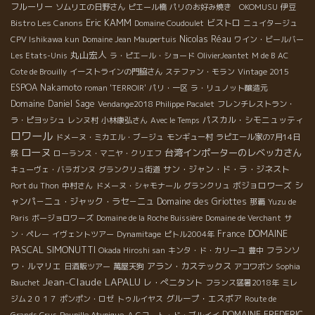
フルーリー
ソムリエの日野さん
ピエール橋
パリのお好み焼き OKOMUSU
伊豆
Eric KAMM
Bistro Les Canons
ビストロ
Domaine Coudoulet
ニュイタージュ
Nicolas Réau
CPV Ishikawa kun
Domaine Jean Maupertuis
ワイン・ビールバー
丸山宏人
Les Etats-Unis
ラ・ピエール・ショード
OlivierJeantet
M de B
AC
Cote de Brouilly
イーストラインの門脇さん
ステファン・モラン
Vintage 2015
ESPOA Nakamoto
roman 'TERROIR'
パリ・一区
ラ・リュノット醸造元
Domaine Daniel Sage
Vendange2018 Philippe Pacalet
フレンチレストラン・
パスカル・シモニュッティ
ラ・ピヨッシュ
レンヌ村
小林康弘さん
Avec le Temps
ロワール
ドメーヌ・ミカエル・ブージュ
モンギュー村
ラピエール家の7月14日
ローヌ
台湾インポーターのレベッカさん
祭
ローランス・マニヤ・クリエフ
サン・ジャン・ド・ラ・ジネスト
キューヴェ・バラガンヌ
グランクリュ街道
ボジョロワーズ
シ
Port du Thon
中村さん
ドメーヌ・シャモナール
グランクリュ
ャンパ－ニュ・ジャック・ラセ－ニュ
Domaine des Griottes
那覇
Yuzu de
Paris
ボージョロワーズ
Domaine de la Roche Buissière
Domaine de Verchant
サ
DOMAINE
France
ン・ペレー
イヴェントツアー
Dynamitage
ピトル2004年
PASCAL SIMONUTTI
フランソ
Okada Hiroshi san
キンタ・ド・カリーユ
豊中
ワ・ルマリエ
アラン・カステックス
日酒販ツアー
萬屋天狗
アコワボン
Sophia
Jean-Claude LAPALU
レ・ぺニタント
Bauchet
フランス猛暑2018年
ミレ
グループ・エスポア
ジム２０１７
ポンポン・ロゼ
トゥルイヤス
Route de
DOMAINE FREDERIC
Grands Crus
Poupille Atypique
ＡＣコート・ド・ブルイイ