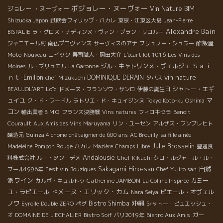
ボジョレー・ヌーヴォー
ジョレー ・ヌーヴォー
Vin Nature BIM
Shizuoka Japon
試飲会フィリップ・パカレ
東京・江東区大島
Jean-Pierre
Alexandre Bain
BISPALIE
ラ・グロス・ナディンヌ・ヴァン・ブラン・リコルー
酢飯屋
ジャニエール村
南仏プロヴァンス
サーヴィスのアナ
ブリュノー・シュラー
Moto-Nouveau
ロイック
寿司職人・岡田大介
L'écart lot 1016
Les Vins des
Ｓａｉ
ジル・キャトリンヌ・ヴェルジェ
Moines
ル・ブリュエル
La Garonne
ｎｔ-Emilion
vin nature
DOMINIQUE DERAIN
chef Mizukuchi
タパス
Loïc
シャトー・エギ
BEAUJOL'ART
ドメーヌ・フランソワ・サンロ
伊藤の誕生日
ュイユ
マ
ク・ド・フードル
ラトリエ・ド・キュイジンヌ
Tokyo Koto-ku Oshima
コン
輸出業者ＢＭＯ
フランス決勝戦
Vins natures
フィロキセラ
Benoit
Courault
Aux Amis des Vins Maruyama
リン・ユーセン
アルザス・フンブレヒト
醸造元
Guinza 4 chome
châtaignier de 600 ans
AC Brouilly
sa fille ainée
Julie Brosselin
Pompon Rouge
Madeleine
パカレ
Mazière
Champs Libre
豊通食
Andalousie
料株式会社
ル・ｒタン・デメ
Chef Kikuchi
クロ・ルジャール・ル・
自然
Festivin
Sakagami Hino-san
ブール1996年
Bouzigues
Chef Yujiro san
派ワイン
Catherine JAMBON
カミー
カルボ・キュルトゥ
La Colline Inspirée
ドメーヌ・エリック・カム
ユ・ラピエール
ピエール・オヴェル
Nara Seiya
沖縄
ノワ
Bistro Shimba
Eyrolle
Double ZERO
ペグ
シャトー・ピュエッシュ・
ガー
オ
DOMAINE DE L'ECHALIER
Bistro Soif
パリ2019年
Bistro Aux Amis