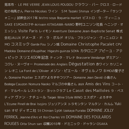
クラウン・バー
見本市・
LE PRE VERRE
JEAN LOUIS POUDOU
クロス・ロード
Pierre Nicolas
社の有馬さん
ワイン ＳＭ
Tazaki Shinya
インポーター「サンフ
ォニー」試飲会2017年
bistro soya
Boqueria market
ビストロ・ラ・ヴィーニュ
野村ユニソン社長
SAKE
ESPOAたけや
écrivain KITAGAWA-NAWO
へニング・オ
Visite Paris
Domaine Jean-Baptiste Senat
エッシュ
レイモン
Aventure
株式
ドメーヌ・ド・ラ・ボルド
会社JALUX
オジル・フランジャン・ヴィニュロン
Ｂ
Domaine Christophe Pacalet
コスミック
ＭО
Garde Fou
シノン城
CPV
カタロニア
プピーユ・アテ
Madoka
Domaine d'Aupilhac
Higashi guinza SOYA
スリエ400年記念
ィピック
ティンタ・マレナ
Brasserie Vendange
ダミアン・
Dégustation
コクレ・ヌーヴォー
Promenade des Anglais
赤ワイン
カリニャ
メゾン・ピエール・オヴェルノワ
ン
レオニ
La Font de L'Olivier
ＢＭОの聖子さ
ん
Domaine Picatier
エスポアよろずやつツアー
Domaine Jean David
小島さん
aux Amis des Vins
Bodega Cauzon
Nomura Naoko
マルゴの中島さん
コート・
Le Casot des Mailloles
ド・マルペール
レストラン・ヨットクラブ
ラ・ベス
ヴァン・ナチュール
Taipei
ティア
Wine Style WINO
エスポア・よろずや
Yuki
L'Ecume
Pinell de Brai
Isojiro
ジュリアンヌ
トラモンタン
マルタン・カルム
san
ディオニ社
Lyon
DOMAINE JOLLY
オゼ
St Chinian
Izakaya Furabo
DOMAINE DES FOULARDS
FERRIOL
Jeanne d'Arc et Roi Charles VII
ROUGES
Oita Shun san
収穫2018年・ドミニック・ドゥラン
OSAKA