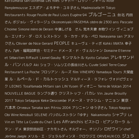
Katsumata san Gotenba
Les filles
シャトー・ロック・フォール
Rosé
Pamplemousse
エスポア・よろずや・ユキ子さん
Madmoiselle M
Tokyo
ブルゴーニュ
台北
Restaurants
Rouge Feuille de Paul Louis Eugène 94
内田
さん
ボジョレ・ヴィラージュ
Okonomiyaki PASEMIA
cèdre de 2300 ans
Pascale
Choime
Simone mère de Derain
中湊しげる さん
荒木夫妻
本物ワイン
ヴィニョブ
ル・エリオン・ダ・ロス
レストラン ラ・カサ・デル・ぺロ
Nakayama san
アヌッ
PEOPLE
Olivier de Nice
クさん
Gerard
キューヴェ・ティボ
Kohki IWATA
幸子
さん
九州・福岡試飲会・セミナー
ドメーヌ・ド・ヴェルシャン
Domaine Etienne
アレキサンド
モンマルトル
et Sébastien Riffault
Lionel Gauby
Kyoto
Catalan
ル・バン
パルク
Aki
シェフ・ソムリエの長谷川さん
Cuvée Soleil Terre Coeur
Restaurant La Pioche
フロリアン・ルーズ
film
VINEXPO
Yamadaya Tours
大榮産
ル・ルペール・ド・カルトゥッシュ
業
マルティーヌ・ラフォレ
ヴォドピヴェッ
ク
LEONIS
TosaYamada Mitani san
LIN Yusen
ディオニー
Terre de Volcan 2014
クリストッフ・パカレ
NOUVELLE BAGUE
ランブラ通り
Vin Jaune
Brouilly
Keke Descombe
ドメーヌ・マクシム・マニョン
東京・
2017
Tokyo Setagaya
六本木
Orveaux Tanaka san
Pitrou 2004
アシニャン
ゆう子さん
Tokyo Nagoya
シャブリ
Obi Wine Kenobull
SELENE
パリのレストラン「ゆず」
Nakaminato
Le
Les Affranchis
ビストロ・ビアンカーラ
Vin en Tête
La Cuvée du Chat
ル・
ロゼワイン
タン・デメ
東京世田谷区・ナカモトさん
オルヴォー、オリゾン
chef
ジュラ
Jérôme Jaegle
メリル・エ・ジェラルディンヌ・クロワジエ
ORVEAUX CO.