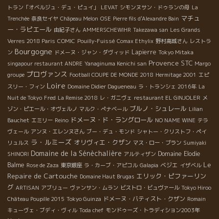
トラン「オベルジュ・デュ・ピュイ」
LEVAT
シモンヌサン・ドゥランの母
La
マチュ
Trenchée
奈良セイヤ
Châpeau Melon
OSE
Pierre fils d'Alexandre Bain
ー・ラピエール
由紀子さん
AMMERSCHEWIHR
Takezawa san
Les Grands
Verres 2018 Paris
COMIC
Pouilly-Fuissé
Comax Ethylix
野村高城さん
レストラ
Bourgogne
Lapierre
ン
ドメーヌ・ジャン・ダヴィッド
Tokyo Mitaka
Provence
STC
singapour restaurant ANDRE
Yanaginuma Kenichi san
Margo
プロヴァンス
groupe
Football COUPE DE MONDE 2018
Hermitage 2001
エピ
Loire
スリー・フィン
Domaine Didier Dagueneau
ラ・トランシェ 2016年
La
Nuit de Tokyo
Fred
La Remise 2018
レ・ガニヴェ
restaurant EL GINJOLER
メ
ブルノ・シュレール
ゾン・ピエール・オヴェルノ
マルク・ぺナベール
Lilian
ドメーヌ・ド・ラングロール
Bauchet
エミリー
Reino
NO NAME WINE
テラ
ヴェール
アンヌ・エレンヌさん
ブー・デュ・モンド
シャトー・クリストフ・ペイ
ラ・ルミーズ
オリヴィエ・クザン
リュルス
マス・ロー・ブラン
Sumiyaki
Domaine de la Sénèchalière
Domaine Elodie
SHINORI
アルティザン
Le
Balme
ベジエ
Rose de Zaza
東京銀座
ラ・カーブ・アピコル
Galapia
イザベル
Repaire de Cartouche
エリック・ピファーリン
Domaine Haut Brugas
グ
ARTISAN
アブリュー
ヴァンサン・ムラン
ビストロ・ビュヴァール
Tokyo Hiroo
ドメーヌ・バティスト・クザン
Château Poupille 2015
Tokyo Guinza
Romain
キューヴェ・ブディ・ヴィル
Toda chef
モンドゥーズ・トラディション2003年