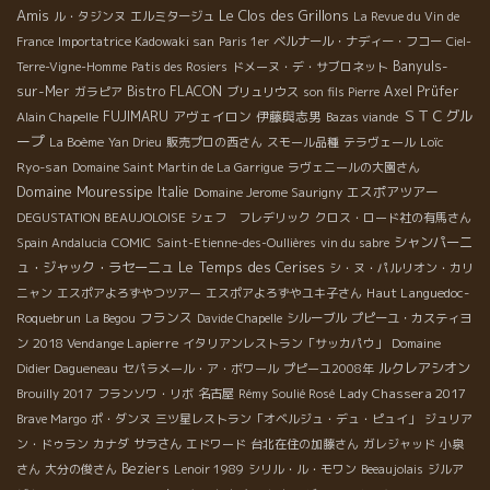
Amis
Le Clos des Grillons
ル・タジンヌ
エルミタージュ
La Revue du Vin de
France
Importatrice Kadowaki san
Paris 1er
ベルナール・ナディー・フコー
Ciel-
Banyuls-
Terre-Vigne-Homme
Patis des Rosiers
ドメーヌ・デ・サブロネット
sur-Mer
Bistro FLACON
Axel Prüfer
ガラピア
ブリュリウス
son fils Pierre
ＳＴＣグル
FUJIMARU
アヴェイロン
伊藤與志男
Alain Chapelle
Bazas viande
ープ
Loïc
La Boème
Yan Drieu
販売プロの西さん
スモール品種
テラヴェール
Ryo-san
Domaine Saint Martin de La Garrigue
ラヴェニールの大園さん
Domaine Mouressipe
Italie
エスポアツアー
Domaine Jerome Saurigny
DEGUSTATION BEAUJOLOISE
シェフ フレデリック
クロス・ロード社の有馬さん
シャンパーニ
Spain Andalucia
COMIC
Saint-Etienne-des-Oullières
vin du sabre
Le Temps des Cerises
ュ・ジャック・ラセーニュ
シ・ヌ・パルリオン・カリ
Haut Languedoc-
ニャン
エスポアよろずやつツアー
エスポアよろずやユキ子さん
Roquebrun
フランス
La Begou
Davide Chapelle
シルーブル
プピーユ・カスティヨ
2018 Vendange Lapierre
ン
イタリアンレストラン「サッカパウ」
Domaine
ルクレアシオン
Didier Dagueneau
セパラメール・ア・ボワール
プピーユ2008年
Lady Chassera 2017
Brouilly 2017
フランソワ・リボ
名古屋
Rémy Soulié Rosé
Brave Margo
ポ・ダンヌ
三ツ星レストラン「オベルジュ・デュ・ピュイ」
ジュリア
ン・ドゥラン
カナダ
サラさん
エドワード
台北在住の加藤さん
ガレジャッド
小泉
Beziers
さん
大分の俊さん
Lenoir 1989
シリル・ル・モワン
Beeaujolais
ジルア