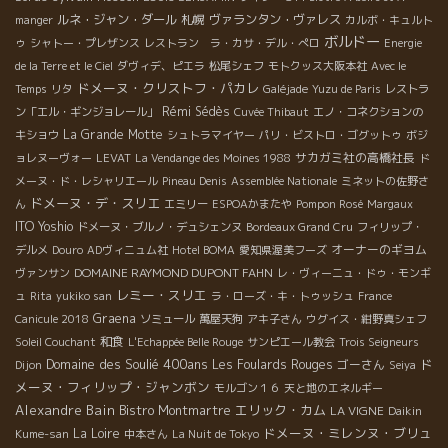
ルネ・ジャン・ダール
札幌
ヴァランタン・ヴァレス
manger
カルボ・キュルト
ボルドー
ゥ
シャトー・プレザンス
レストラン ラ・カサ・デル・ぺロ
Energie
de la Terre et le Ciel
ダヴィデ、ピエラ
松尾シェフ
モトクッス大阪本社
Avec le
ドメーヌ・クリストフ・パカレ
Temps
リタ
Galéjade
Yuzu de Paris
レストラ
Rémi Sédès
ン「エル・ギンジョレール」
Cuvée Thibaut
エノ・コネクションの
La Grande Motte
キショウ
シュトラマイヤー
パリ・ビストロ・ゴグットゥ
ボジ
サカガミ社の高橋社長
ョレヌーヴォー
LEVAT
La Vendange des Moines 1988
ド
メーヌ・ド・レシャリエール
Pineau Denis
Assemblée Nationale
ミネットの佐野さ
ドメーヌ・デ・スリエ
ん
エミリー
ESPOAかまたや
Pompon Rosé
Margaux
ITO Yoshio
ドメーヌ・ブルノ・デュシェンヌ
Bordeaux Grand Cru
フィリップ・
オーナーのギヨム
デルメ
Douro
ADヴィニュム社
Hotel BOMA
愛知県渥美フーズ
DOMAINE RAYMOND DUPONT FAHN
ヴァンサン
レ・ヴィーニュ・ドゥ・モンギ
レミー・スリエ
ュ
Rita
yukiko san
ラ・ローズ・キ・トゥッシュ
France
Graena
Canicule 2018
ソミュール
萬屋天狗
アキ子さん
ウグイス・紺野真シェフ
和食
Soleil Couchant
L'Echappée Belle Rouge
サンピエール教会
Trois Seigneurs
Domaine des Soulié 400ans
ド
Les Foulards Rouges
ゴーさん
Dijon
Seiya
メーヌ・フィリップ・ジャンボン
モルゴン１６
天と地のエネルギー
Alexandre Bain
エリック・カム
Bistro Montmartre
LA VIGNE
Daikin
ドメーヌ・ミレンヌ・ブリュ
La Loire
Kume-san
中本さん
La Nuit de Tokyo