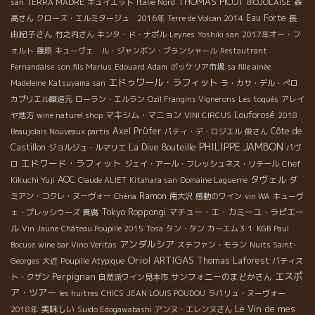
た。 今回ボジョレーは私も初めてだったのですが、まず一番に印
THOMAS PICOT
san
TERRA MADRE
キュイエット
Italie Nord
BIOJOLAISE
森
象に残ったのが、生産者の方々が本当に手間暇をかけて、畑と醸
Eau Forte
長
高さん
クローズ・エルミタージュ 2016年
Terre de Volcan 2014
造所で素晴らしい仕事をされているということでした。私がいう
由紀子さん
竹之内さん
キンタ・ド・ナポル
Leynes
Yoshiki san
2017年オー・フ
のは差し出がましいのですが、醸造所では、あえて膨大な時間と
ォルト
藤原
キューヴェ ル・ジャンボン・ブランシャール
Restautrant
労働力が必要な直下型圧搾機を使い、畑では薬剤に頼らず人の手
Fernandaise
son fils Marius
Edouard Adam
ボッケリア市場
sa fille ainée
による仕事を重視して造っているところ、さらにその仕事の結果
エドゥワール・ラフィット
Madeleine
Katsuyama san
ラ・カサ・デル・ぺロ
がワインの美味しさにあらわれ、果実味のあるピュアで上品な味
カプリエル醸造元
ローラン・エルラン
Ozil Frangins Vignerons
Les toqués
アレイ
わいのものが多いと感じました。 ボジョレーのイメージががらり
マキシム・マニョン
Louforosé
ヤ地方
wine naturel shop
VINI CIRCUS
2018
と変わったこの旅を通して、今回行った生産者の方々はもちろ
Axel Prϋfer
Côte de
Beaujolais Nouveaux partis
パティ・デ・ロジエル
俊さん
ん、これからもヴィニュロンの良い仕事っぷりをこれからもレポ
PHILIPPE JAMBON
Castillon
La Dive Bouteille
ジョルジュ・ルマリエ
パヴ
ートしていきたいと思います！ 文 Yuri / 写真 Kisho
エドワード・ラフィット
ロ
ジェイ・アール・フレッシュネス・リテール
Chef
タヴェル
AOC
Kikuchi Yuji
Claude ALIET
Kitahara san
Domaine Laguerre
ダ
Ramon
ミアン・コクレ・ヌーヴォー
Chéna
南大沢
感動のワイン
vin WA
キューヴ
Tokyo Roppongi
マチュー・エ・カミーユ・ラピエー
ェ・プレッシウーズ
貴腐
ル
Vin Jaune
Château Poupille 2015
Tosa
タン・タン
カーエム３１
KGB
Paul
アンダルシア
Bocuse
wine bar Vino Veritas
ステファン・モラン
Nuits Saint-
Oriol ARTIGAS
Thomas Laforest
Georges
大近
Poupille Atypique
バティス
Perpignan
エスポ
サンフォニーのまどかさん
ト・クザン
自然派ワイン見本市
ア・ツアー
les huitres
CHICS
JEAN LOUIS POUDOU
ラパリュ・ヌーヴォー
Le Vin de mes
美味しい
2018年
Suido Edogawabashi
アンヌ・エレンヌさん