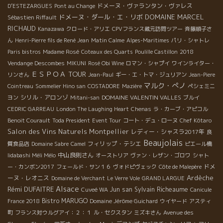
ドメーヌ・ヴァランタン・ヴァレス
D’ESTEZARGUES
Pont au Change
ドメーヌ・ダール・エ・リボ
DOMAINE MARCEL
Sébastien Riffault
RICHAUD
Kanazawa
クロード・アリエ
CPVフランス蔵元訪問ツアー
斉藤順子さ
ん
Henri-Pierre fils de René Jean
Matin Calme
Alpes-Maritimes
パリ・シャトレ
Paris bistros
Madame Rosé
Coteaux des Quarts
Poulille Castillon
2018
Vendange Descombes
MIKUNI
Rosé Obi Wine
ロマン・シャプイ
ワインライター・
ＥＳＰＯＡ TOUR
リンさん
Jean-Paul
ギー・エ・トマ・ジュリアン
Jean-Piere
マルク・ぺノ
Cointreau
Sommelier Hino san
COSTADORE
Mazière
ペシェミニ
シリル・アロンゾ
DOMAINE VALENTIN VALLES
ヨン
Mitani-san
ブルイ
CEDRIC GARREAU
London The Laughing Heart
Chenas
ラ・カーブ・アピコル
Benoit Courault
Toda President
Event Tour
コート・デュ・ローヌ
Chef Kôtaro
Salon des Vins Naturels Montpellier
レディー・シャスラ2017年
良
Beaujolais
フィリップ・テシエ
質食品店
Domaine Sabre
Camel
ピエール橋
中山良則さん
Iidabashi Méli Mélo
オーストリア
ヴァン・レザン・ゴロワ
シャト
ドメ
ー・カンボン2017
フェールド・サン１６
ヴォドピヴェック
Côte de Malepère
Ardèche
ーヌ・レオニス
Domaine de Verchant
Le Verre Vole
GRAND LARGUE
Alsace
Rémi DUFAITRE
Jun san
Sylvain Richeaume
Cuveé WA
Canicule
Bistro MARUGO
France 2018
Domaine Jérôme Guichard
ウイヤード
アスティ
町
フランス対ウルグアイ：２：１
ル・セクスタン
ミズキさん
Avenue des