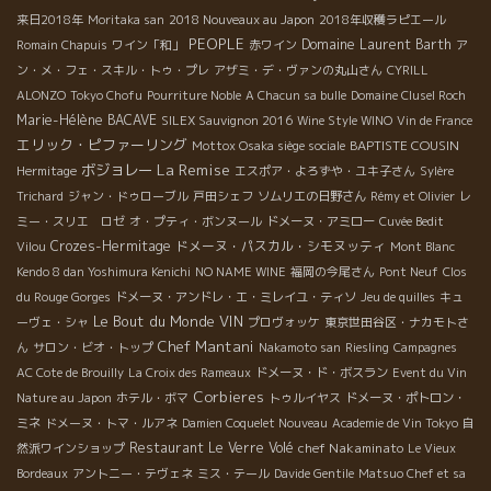
来日2018年
Moritaka san
2018 Nouveaux au Japon
2018年収穫ラピエール
PEOPLE
Domaine Laurent Barth
Romain Chapuis
ワイン「和」
赤ワイン
ア
ン・メ・フェ・スキル・トゥ・プレ
アザミ・デ・ヴァンの丸山さん
CYRILL
ALONZO
Tokyo Chofu
Pourriture Noble
A Chacun sa bulle
Domaine Clusel Roch
Marie-Hélène BACAVE
SILEX Sauvignon 2016
Wine Style WINO
Vin de France
エリック・ピファーリング
BAPTISTE COUSIN
Mottox Osaka siège sociale
La Remise
ボジョレー
Hermitage
エスポア・よろずや・ユキ子さん
Sylère
Trichard
ジャン・ドゥローブル
戸田シェフ
ソムリエの日野さん
Rémy et Olivier
レ
ミー・スリエ ロゼ
オ・プティ・ボンヌール
ドメーヌ・アミロー
Cuvée Bedit
Crozes-Hermitage
ドメーヌ・パスカル・シモヌッティ
Vilou
Mont Blanc
Kendo 8 dan Yoshimura Kenichi
NO NAME WINE
福岡の今尾さん
Pont Neuf
Clos
du Rouge Gorges
ドメーヌ・アンドレ・エ・ミレイユ・ティソ
Jeu de quilles
キュ
Le Bout du Monde
VIN
ーヴェ・シャ
プロヴォッケ
東京世田谷区・ナカモトさ
Chef Mantani
ん
サロン・ビオ・トップ
Nakamoto san
Riesling
Campagnes
AC Cote de Brouilly
La Croix des Rameaux
ドメーヌ・ド・ボスラン
Event du Vin
Corbieres
Nature au Japon
ホテル・ボマ
トゥルイヤス
ドメーヌ・ポトロン・
ミネ
ドメーヌ・トマ・ルアネ
Damien Coquelet Nouveau
Academie de Vin Tokyo
自
Restaurant Le Verre Volé
chef Nakaminato
然派ワインショップ
Le Vieux
Bordeaux
アントニー・テヴェネ
ミス・テール
Davide Gentile
Matsuo Chef et sa