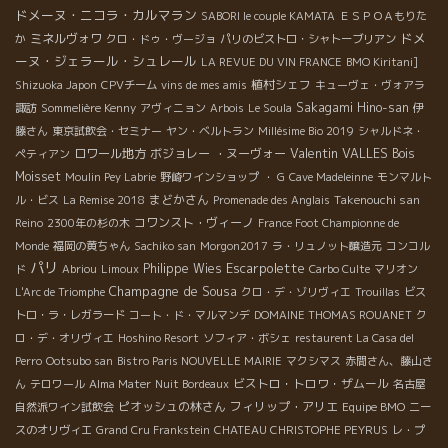
ドメーヌ・ニコラ・カルマラン
SABORI le couple KAMATA
ＥＳＰＯＡもりた
ドメ
ミネルヴォワ
か
クロ・ドゥ・ヴージョ
パリのビストロ・シャトーブリアン
ーヌ・ジェラール・シュレール
LA REVUE DU VIN FRANCE
BMO Kiritani]
植村シェフ
Shizuoka Japon
CPVチーム
vins de mes amis
キューヴェ・ヴォアラ
Sakagami Hino-san
諏訪
Sommelière Kenny
アヴィニョン
Arbois
Le Soula
伊
藤さん
東京試飲会・セミナー
ヤン・ベルトラン
Millésime Bio 2019
シャルドネ・
Valentin VALLES
ロワール地方
ボジョレー ・ヌーヴォー
Bois
ペティアン
Moisset
Moulin Pey Labrie
野崎ワインショップ
・ G
Cave Madeleinne
モンマルト
まどかさん
Takenouchi san
ル・ビス
La Remise 2018
Promenade des Anglais
コワンスト・ヴィーノ
Reino
2300年の杉の木
France Foot Championne de
Monde
福岡の黄ちゃん
Sachiko san
Morgon2017
ラ・リュノット醸造元
コンコル
パリ
Escarpolette
Philippe Wies
ド
Abriou
Limoux
Carbo Culte
マリオン
Champagne de Sousa
L'Arc de Triomphe
クロ・デ・ゾリヴィエ
Trouillas
ビス
トロ・ラ・レガラード
コート・ド・マルマンデ
DOMAINE THOMAS ROUANET
ク
ロ・デ・オリヴィエ
Hoshino Resort
ソフィア・ボシェ
restaurent La Casa del
Perro
Ootsubo san
Bistro Paris NOUVELLE MAIRIE
マクシマス
赤間さん、藤山さ
ビストロ・トロワ・ザムール
ん
テロワール
Alma Mater
Nuit Bordeaux
名古屋
ピオッシュの林さん
フィリップ・アリエ
自然派ワイン試飲会
Equipe BMO
ニー
スのオリヴィエ
Grand Cru Frankstein
CHATEAU CHRISTOPHE PEYRUS
レ・プ