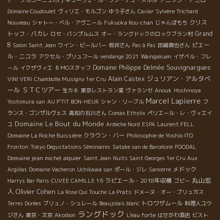
アー
ブルゴーニュの門
キューヴェ・ル・ラン・デュ・メルル
ックも例年に比べて長く、このままいけばとても美味しいワイン
Domaine Coudoulet
ヴィリエ・モルゴン
ゆう子さん
Caviar
Sylvère Trichard
が出来上がるはずだよ。 モルゴン２０１５年のパラディ（圧搾直
クリス
Nouveau
シャトー・ベル・アヴニール
Fukuoka Kou-chan
じゃんぼもち
後のブドウジュース）も味わい深くて、とても「（マチューさん
トッフ・パカレ
Grand
ロセ・パンプルムス
オー・ラングドックのロックブラン村
の誇らしげな日本語で）おいしい！＾＾」。 骨格がしっかりして
8
ピエー
Salon Saint Jean
ワイン・ビールバー
岩井さん
Pas à Pas
田崎真也さん
いて力強く、果実味があふれているね。 皆さんには、もし１月に
ル・ニコラ
アクセル・プリュフール
vendange 2021
Waingakuen
イザベル・フレ
来てもらうことができれば、２０１５年の美味しいワインをぜひ
Souvignargues
Domaine Philippe Delmée
ール
イクザヴィエ
ＢＭОスタッフ
味わって頂きたいです！」 ５）ジャン・クロード・ラパリュ＊
ジュリアン・アルタベ
Alain Castex
VINI VERI
Chambolle Musigny 1er Cru
Jean Claude Lapalu 今回キショウが特に楽しみにしていたのがラ
ール
ＳＴＣツアー
生カキ
東京レストラン業
ヴァランセ
Anouk
Hoshinoya
パリュ！伊藤さんと一緒に飲んで、その美味しさに感動したそ
Marcel Lapierre
Yoshimura san
AU P'TIT BON-HEUR
シャン・リーブル
フ
う、当主のジャン・クロードさんに会うのもとっても楽しみにし
ランス・ゴンザルヴェス
高知の石川さん
Comax Ethylix
ペリエール・レ・ヴィエイ
ていました。 通常より５週間早めの8月25日頃に収穫が始まった
Domaine Le Bout du Monde
というラパリュですが、場所がとっても美しい景観のなかで、こ
ユ
Ardeche Nord
ESPA
Laurent FELL
んな場所に生まれたというのが羨ましくなってしまいます。 広い
クラウン・バー
Domaine La Roche Buissière
Philosophie de Yoshio ITO
醸造所に入ると、コンクリートタンクやステンレスタンク以外
Fronton
Tokyo Degustations Séminaires
Satake san de Barcelone
FOODAL
に、アンフォラを発見！ なんでも友達のヴィニュロン同士でアン
Domaine jean michel alquier
Saint Jean
Nuits Saint Georges 1er Cru Aux
フォラのグループを造っているらしく、自分で注文したアンフォ
メドック
Argillas
Domaine Vacheron
Uchikawa san
ポール・ジレ
Sancerre
ラ以外にも他のヴィニュロン から譲り受けたものも多いそう。
丸山宏
ラピエール・2018年収穫
Harrys Bar Paris
CUVEE CAMILLE 16
ゴビー
（アルマ・マターのキュヴェはアンフォラにて醸造。その年のブ
人
Olivier Cohen
La Rose Qui Touche
La Prats
ドメーヌ・オー・ブリュガス
ドウの質によってアッサンブラージュの比率等を調整しているよ
トロワザムール
Terres Dorées
ブリュノ・シュレール
Beaujolais blanc
料理人ユウ
うです。） ちょうど行ったときは、直下型圧搾機で１回目のプレ
ラングドック
ジさん
東京・文京
Akoibon
L'eau forte
はせがわ酒店
ビスト