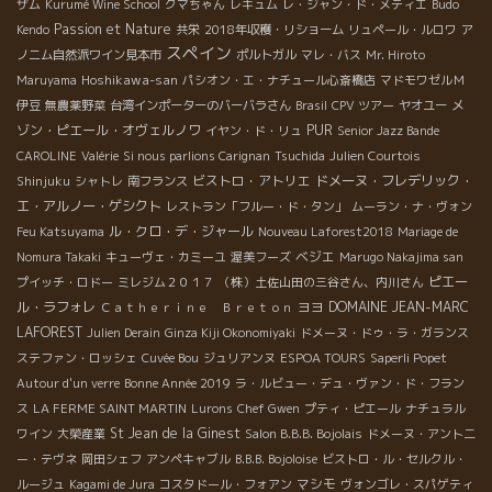
ザム
Kurumé Wine School
クマちゃん
レキュム
レ・ジャン・ド・メティエ
Budo
Passion et Nature
Kendo
共栄
2018年収穫・リショーム
リュペール・ルロワ
ア
スペイン
ノニム自然派ワイン見本市
ポルトガル
マレ・バス
Mr. Hiroto
Hoshikawa-san
Maruyama
パシオン・エ・ナチュール心斎橋店
マドモワゼルＭ
メ
伊豆
無農薬野菜
台湾インポーターのバーバラさん
Brasil
CPV ツアー
ヤオユー
ゾン・ピエール・オヴェルノワ
PUR
イヤン・ド・リュ
Senior Jazz Bande
CAROLINE
Valérie
Si nous parlions Carignan
Tsuchida
Julien Courtois
ビストロ・アトリエ
ドメーヌ・フレデリック・
Shinjuku
シャトレ
南フランス
エ・アルノー・ゲシクト
レストラン「フルー・ド・タン」
ムーラン・ナ・ヴォン
ル・クロ・デ・ジャール
Feu Katsuyama
Nouveau Laforest2018
Mariage de
ベジエ
Nomura Takaki
キューヴェ・カミーユ
渥美フーズ
Marugo Nakajima san
ピエー
プイッチ・ロドー
ミレジム２０１７
（株）土佐山田の三谷さん、内川さん
ル・ラフォレ
ヨヨ
DOMAINE JEAN-MARC
Ｃａｔｈｅｒｉｎｅ Ｂｒｅｔｏｎ
LAFOREST
Julien Derain
Ginza Kiji Okonomiyaki
ドメーヌ・ドゥ・ラ・ガランス
ステファン・ロッシェ
Cuvée Bou
ジュリアンヌ
ESPOA TOURS
Saperli Popet
Autour d'un verre
Bonne Année 2019
ラ・ルビュー・デュ・ヴァン・ド・フラン
ス
LA FERME SAINT MARTIN
Lurons
Chef Gwen
プティ・ピエール
ナチュラル
St Jean de la Ginest
ワイン
大榮産業
Salon B.B.B. Bojolais
ドメーヌ・アント二
ー・テヴネ
岡田シェフ
アンペキャブル
B.B.B. Bojoloise
ビストロ・ル・セルクル・
マシモ
ルージュ
Kagami de Jura
コスタドール・フォアン
ヴォンゴレ・スパゲティ