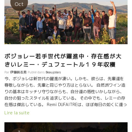
Oct
ボジョレー若手世代が躍進中・存在感が大
きいレミー・デュフェートル１９年収穫
Par
伊藤與志男
Publié dans
Beaujolais
今、ボジョレは新世代の躍進が凄い。しかも、彼らは、先輩達を
尊敬しながらも、先輩と同じやり方はとらない。 自然派ワイン造
りの基本はキッチリ守りながらも、自分達の感性いかしながら、
自分の狙ったスタイルを追求している。 その中でも、レミーの存
在感は傑出している。 Remi DUFAITREは、ほぼ毎日の如くに逢っ
ている先輩醸造家が２人いる。 お父さんの様に慕っているジャ
Lire la suite
ン・フォワラールとお兄さんの様に慕っているジャンクロード・
ラパリュの二人。 ワインのスタイルもどことなく、この二人に共
通するものを持っている。 しかし、最近は明らかに“レミー・スタ