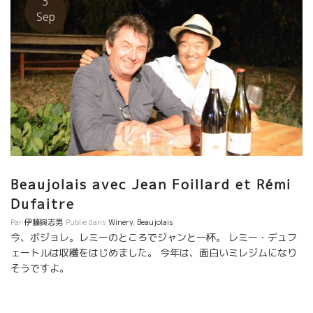
3
イル”と云うようなものが確立されている。 ますます楽しみな醸造
Sep
家の一人である。 まずは、本人が若いだけに、収穫人も若い人達
が多い。 例年の如く、収穫現場はLaurenceローランスが指揮をと
っている。 若手だけに収穫された葡萄を厳しくチェックして完璧
な葡萄だけの摘み取るように指導するフローランス。 この収穫の
雰囲気は、本当に大切なんです。ただ葡萄を収穫して発酵槽にい
れればOKという訳ではない。 この明るい爽やかな空気は実に大
切。 レミーは２週間の収穫期間に専門料理人を雇っている。レミ
ーにとってテーブルを囲んで一同にとる食事は超大切。 昼、夜の
食事は皆で一緒にとりながら、話しかけて、やる気と規律と楽し
さのバランスを管理している。 レミーは、太っ腹にも、自慢のマ
グナムを開けて振る舞っている。 君たちが収穫した葡萄が、こん
Beaujolais avec Jean Foillard et Rémi
な風になるんだよ、と若い人達を啓蒙している。 今年は、５月の
Dufaitre
マイナス５度という寒波の影響もあって、小粒のミルランデール
Par
伊藤與志男
Publié dans
Winery
,
Beaujolais
化した葡萄が比較的多かった。 果実の濃縮感のニュアンスが得ら
今、ボジョレ。レミーのところでジャンと一杯。 レミー・デュフ
れるスタイルになりそう。 雹にも一部だけ影響されたり、４５度
ェートルは収穫をはじめました。 今年は、面白いミレジムになり
という猛暑で西日側の葡萄がチョットだけ焼けていたけど大きな
そうですよ。
問題ではなかった。 8月に水不足になったところに、雨が結構降
った。チョット降り過ぎるくらいだったけど、その後の好天で葡
萄園も乾燥してベト病の危険が避けられた。欠けていた水分が確