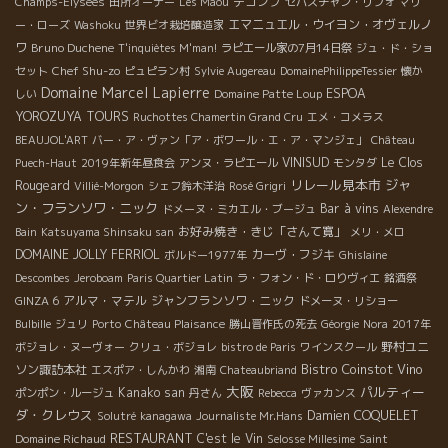
デコンブ
Champs-Elysées
田所オーナー
Les Maoù
セバスチャン・リフォ
マリ
エマニュエル・ウイヨン・オヴェルノ
ー・ローズ
Washoku
世界ビオ栽培醸造家
ワ
Bruno Duchene
T'inquiètes M'man!
ラピエール家の7月14日祭
ジュ・ド・ショ
Chef Shu-zo
セット
ピュピラン村
Sylvie Augereau
DomainePhilippeTessier
懐か
Domaine Marcel Lapierre
ESPOA
しい
Domaine Patte Loup
YOROZUYA TOURS
Ruchottes Chamertin Grand Cru
エメ・コメラス
BEAUJOL'ART
バー・ア・ヴァン「ア・ボワール・エ・ア・マンジェ」
Château
VINISUD
Le Clos
Puech-Haut
2019年新年昼食会
アンヌ・ラピエール
モンタダ
リレール見本市
ジャ
Rougeard
Villié-Morgon
シェフ鈴木洋治
Rosé Grigri
ン・フランソワ・ニック
Bar à vins
ドメーヌ・ミカエル・ブージュ
Alexendre
お好み焼き・きじ「さんて寛」
Bain
Katsuyama Shinsaku san
メリ・メロ
DOMAINE JOLLY FERRIOL
カーヴ・フジキ
ボルドー1977年
Ghislaine
Descombes
Jeroboam
Paris Quartier Latin
ラ・フォン・ド・ロりヴィエ
銘酒祭
アルマ・マテル
ジャンフランソワ・ニック
GINZA 6
ドメーヌ・リショー
Bulbille
ジュリ
Porto
Château Plaisance
勝山晋作氏の死去
Géorgie
Nora
2017年
野村ユニ
ボジョレ・ヌーヴォー
クリュ・ボジョレ
bistro de Paris
ワインスクール
Bistro Coinstot Vino
ソン諏訪本社
エスポア・しんかわ
湘南
Chateaubriand
大阪
パルティー
Kanako san
ポンポン・ルージュ
丹さん
Rebecca
ヴァカンス
ダ・クレウス
Damien COQUELET
Solutré
kanagawa
Journaliste Mr.Hans
RESTAURANT
C'est le Vin
Domaine Richaud
Selosse Millesime
Saint