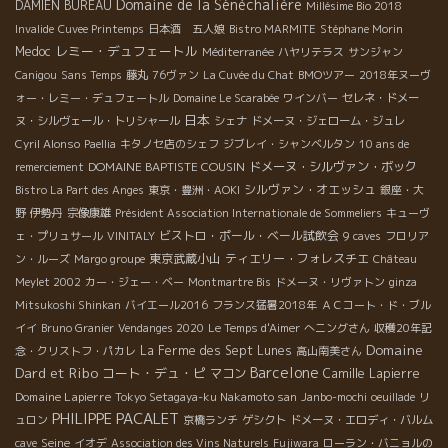
Domaine de la Sénèchalière
DAMIEN BUREAU
Millésime Bio 2018
Invalide
Cuvee Printemps
日本酒 五人娘
Bistro MARMITE
Stéphane Morin
レミー・デュフェートル
Medoc
Méditerranée
ハヤリテラス
サンジャン
Canigou
Sans Temps
藤丸
76ヴァン
La Cuvée du Chat
BMOツアー
2018年ヌーヴ
ォー・レミー・デュフェートル
Domaine Le Scarabée
ワインバー
セレネ・ドメー
日本
ヌ・シルヴェール・トリシャール
シェナ
ドメーヌ・ジェローム・ジュレ
Cyril Alonso
Paellia
キタノセ店のシェフ
ジブレイ・シャンベルタン
10 ans de
DOMAINE BAPTISTE COUSIN
ドメーヌ・シルヴァン・ボック
remerciement
シルヴァン・オエッシュ
Bistro La Part des Anges
東京・豊洲・AOKI
銀座・大
野
伊勢丹
宗像康雄
Président Association Internationale de Sommeliers
キューヴ
ビストロ・ポール・ベール試飲会
ェ・プリュサール
VINITALY
9 caves
フロリア
東京武蔵小山
ティエリー・フォレスチエ
ン・ルーズ
Margo groupe
Château
Meylet 2002
カー・ジェー・ベー
Montmartre Bis
ドメーヌ・リヴァトン
ginza
Mitsukoshi Shinkan
バイエール2016
フランス猛暑2018年
ＡＣコート・ド・ブル
イイ
Bruno Granier
Vendanges 2020
Le Temps d'Aimer
へニングさん
収穫20年記
Domaine
La Ferme des Sept Lunes
念・クリストフ・パカレ
高山南美さん
Dard et Ribo
Barcelone
コート・デュ・ピ
マコン
Camille Lapierre
Domaine Lapierre
Tokyo Setagaya-ku Nakamoto san
Janbo-mochi
oeuillade
リ
PHILIPPE PACALET
ュロン
京橋ランチ
ゲシクト
ドメーヌ・エロディ・バルム
Seine
cave
イオデ
Association des Vins Naturels
Fujiwara
ローラン・バニョルの