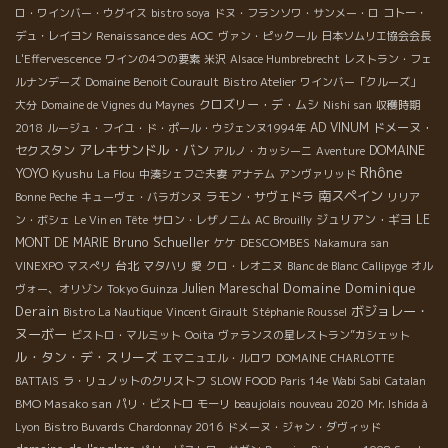
スが終わり、ちょうど2回目のプレスに備えてブドウをかき混ぜる
ロ・ワインバー・ウグイス
bistro soya
ドヌ・フランソワ・サンメー・ロ
コトー・
ところでした。 マールの切り崩し作業 圧搾した後のブドウをマー
デュ・レイヨン
Renaissance des AOC
ヴァン・ピックール
日本ソムリエ協会会長
ルと呼ぶのですが、ケーキのようにぺちゃんこに固まったマール
L'Effervescence
ワインの4つの要素
米沢
Alsace Humbrebrecht
レストラン・フェ
を切り取り、崩して、スコップでかき混ぜ、台形状にして2回目の
ルナンデーズ
Domaine Benoit Courault
Bistro Atelier
ワインバー「クルーズ」
圧搾を行います。 とっても重労働ですが、私も少しやらせてもら
クロズリー・デ・ムシ
大分
Domaine de Vignes du Maynes
Nishi san
収穫時期
いました！ お邪魔かと思いつつ、「ちょっとだけやってみたい」
AD VINUM
ドメーヌ・
2018
ルージュ・フイユ・ド・ポール・ウジェンヌ1994年
と恐る恐る聞いてみたところ、ラパリュの従業員の方々はとても
アレキサンドル・バン
DOMAINE
セクスタン
アルノ・カッシーニ
Aventure
優しく、快くやらせてくれました！コツを教えてもらいながら、
Rhône
YOYO
Kyushu
La Flou
中湊シェフご夫妻
アナテム
アンヴァリッド
少しずつマールを切り進めていきます・・・。 ジャン・クロード
南スペイン
ラモン・サヴェドラ
Bonne Peche
キューヴェ・バラガンヌ
リリア
さんいわく、当初はプニュマティック圧搾機でやっていたもの
ジュリアン・ギヨ
LE
ン・ボシェ
Le Vin en Tête
サロン・レザノニム
AC Brouilly
の、なんと伊藤さんのアドバイスを受けて、直下型の圧搾機に変
Bruno Schueller
MONT DE MARIE
DESCOMBES
ケケ
Nakamura san
えたそう。味の繊細さがぐっと増して味わいがとっても良くなっ
台北
VINEXPO
マスぺリ
マタハリ
愛
クロ・レオニヌ
Blanc de Blanc
Callipyge
オル
たとご本人も大満足。従業員の人も、大変だけど最高の結果がだ
Domaine Dominique
Julien Mareschal
せればねとニコニコしていました。なんでも、ブドウの茎や皮が
ヴォー、オリゾン
Tokyo Guinza
Derain
ボジョレー・
フィルターとなり、自然に濾過した状態になるとのこと。出てき
Bistro La Nautique
Vincent Girault
Stéphanie Roussel
たブドウジュースもとってもクリアできれいです。 畑の管理も、
ヌーボー
ビストロ・マルミット
Ooita
ヴァランスの星レストラン”カシェット
1960年代の小さなトラクターを引っ張り出して使っているそう。
ル・タン・デ・スリーズ
エマニュエル・ルロワ
DOMAINE CHARLOTTE
ボジョレーのガメイはゴブレ型剪定のため、通常は大きな機械を
BATTAIS
ラ・リュノットのクリストフ
SLOW FOOD
Paris 14e
Wabi Sabi
Catalan
通すことができないのですが、ラパリュでは馬と同じ重さのこの
BMO Masako san
パリ・ビストロ
モーリ
beaujolais nouveau 2020
Mr. Ishida à
トラクターを使って、ブドウ樹への負担を最小限に抑えながら耕
Lyon
Bistro Buvards
Chardonnay 2016
ドメーヌ・ジャン・ダヴィッド
しているそうです。 確かに、除草剤を使っている他の畑と比べる