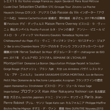
レミス１６
Ito Yoshio voyage France au Japon
Davide et Piera
Rosé Métisse
Sebastien Chatillon
STC Groupe Tour
Cuvée Chat
Zinzins
La Pioche
Club Passion du Vin
Hayashi Shinya
ロランス・アリアス
インポーター「アヴ
ニール社」
Valence Cachette etoilé
結婚式・野村高城・尚子さん
2017年の収穫情
Festivin
Maison Pierre Overnoy
報
デビ・ディヴェルス
ビストロ・ラ・ヴィー
ニュ
南仏モンペイル
Pouilly-Fuissé
ルネ・ジャンの息子 アンリー・ピエール
ビ
Vin Raisins Gaulois
ストロ・ラ・ノティック
Yamadaya Yajima san
Châteauneuf-du-Pape
パリ・ヴィニ・ヴィジオン
ジャン・セバスチャン・ジョア
ン
Bar à vins Chambre Noire
ブジーグのカキ
ヴァレり
フランスサッカーワールド
Herve Souhaut
ボジョレーヌーボー
優勝2018年
De Moor
châtaignier de 600
ans
2017年 ビュルアゼロ
ユウジさん
DOMAINE DE L'ECHALIER
Montpellier
Domaine Le Boiron
Dégustation Philippe Pacalet
le Soutien-
Gorge Rouge
グルナッシュ・ブラン
九州・大分
Les Armières
パザパ
レストラン
「ル・プチ・コメルス」
Société SAKAGAMI
ESPOA MORITAKA
Jus de Raisins
Petit Max
Domaine de la Rectorie
Languedoc Assignan
フランスワインの歴史
Japon Hamamatsu
Strohmeier
ビストロ・アン・ジュール
Vieux Sage
プロヴァンス
Alain Allier
Nakayama Yoshinori san
Importateur
名古屋試
Paris
Jean-
飲会
大江さん
cavistes japonais
ドゥニ・ジャンドー
オリヴィエ
Pierre Robinot
Philippe Maffre
プリム・サンソ
Taipei Kato san
カルフォルニア
Bistro Peche Mignon
オザミ・デ・ヴァン 銀座
Rémi DUFAITRE Nouveau2018