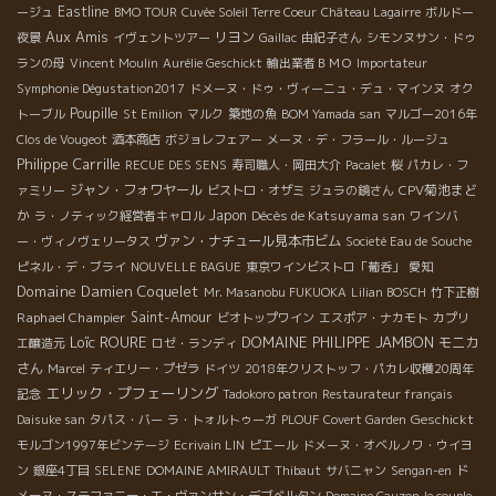
Eastline
ージュ
BMO TOUR
Cuvée Soleil Terre Coeur
Château Lagairre
ボルドー
Aux Amis
リヨン
夜景
イヴェントツアー
Gaillac
由紀子さん
シモンヌサン・ドゥ
ランの母
Vincent Moulin
Aurélie Geschickt
輸出業者ＢＭＯ
Importateur
Symphonie Dégustation2017
ドメーヌ・ドゥ・ヴィーニュ・デュ・マインヌ
オク
Poupille
トーブル
St Emilion
マルク
築地の魚
BOM Yamada san
マルゴー2016年
Clos de Vougeot
酒本商店
ボジョレフェアー
メーヌ・デ・フラール・ルージュ
Philippe Carrille
RECUE DES SENS
寿司職人・岡田大介
Pacalet
桜
パカレ・フ
ジャン・フォワヤール
CPV菊池まど
ァミリー
ビストロ・オザミ
ジュラの鏡さん
か
Japon
Décès de Katsuyama san
ラ・ノティック経営者キャロル
ワインバ
ヴァン・ナチュール見本市ビム
ー・ヴィノヴェリータス
Societé Eau de Souche
ピネル・デ・ブライ
NOUVELLE BAGUE
東京ワインビストロ「葡呑」
愛知
Domaine Damien Coquelet
Mr. Masanobu FUKUOKA
Lilian BOSCH
竹下正樹
Raphael Champier
Saint-Amour
ビオトップワイン
エスポア・ナカモト
カプリ
Loïc ROURE
DOMAINE PHILIPPE JAMBON
モニカ
エ醸造元
ロゼ・ランディ
さん
Marcel
ティエリー・プゼラ
ドイツ
2018年クリストッフ・パカレ収穫20周年
エリック・プフェーリング
記念
Tadokoro patron
Restaurateur français
Geschickt
Daisuke san
タパス・バー
ラ・トォルトゥーガ
PLOUF
Covert Garden
モルゴン1997年ビンテージ
Ecrivain LIN
ピエール
ドメーヌ・オベルノワ・ウイヨ
ン
銀座4丁目
SELENE
DOMAINE AMIRAULT
Thibaut
サバニャン
Sengan-en
ド