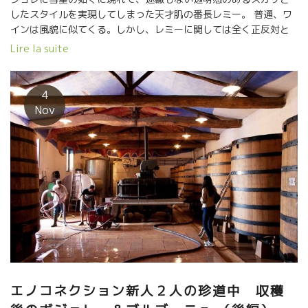
したスタイルを実現してしまった天才肌の番長レミー。 普通、ワ
インは風貌に似てくる。しかし、レミーに関しては全く正反対と
いってよい。 こんな短時間にここまでのレベルまでたどり着くと
Lire la suite
は驚きだ。 ただ者ではない事は事実だ。 本人がこれだ！っと思っ
た事、人、目的は徹底して張り付いて馴染んで吸収して、同化し
てしまう超能力を備えている。 １４歳で両親が亡くなり、１６歳
4
から独りで生きてきた。 ガムシャラに働いて2000年に醸造家とし
Nov
て独立した。 『お前にできる訳がないだろう』と周りからと馬鹿
にされた。 事実、１０年目にして行き詰っていた。 そんな時に、
ジャン・フォワラールに巡り合った。ジャンのワインを飲んで驚
いた。 『こんなワインが世に存在するのか？』 自然派ワインとの
出逢いだった。 レミーに目標ができた。以後、毎日ジャンと会っ
ている。ジャンに貼りついた。 自分が会いに行けない時には、ジ
ャンの方からやって来てくれる。 ジャンに同化して、すべてを吸
収しようとしている。 レミーの集中力は、もう天才といっていい
だろう。 こんな風に、風貌とは、違う繊細で真っ直ぐなスタイル
が出来上がった。 外観と違って、中身はどこまでも繊細で、ナイ
ーヴで真っ直ぐな性格なのだ。 やっぱり、ワインは人だ！！
2016年 レミー・デュフェートル 気合一発！！ 過去最良の葡
エノコネクション新人２人の珍道中 収穫
萄を収穫！！ 強面のレミーの気合が若手の収穫人に乗り移った。