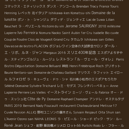
コマックス・エティリックス
ダンス・アンコール
Brendan Tracy
France Tours
Domaine de la
Henning
レベッカ
北イタリア
Ishikawa-ken Komatsu-shi
lunotte
ポン・ト・シャンジュ
ダヴィデ・ジェンティエ
Lac de Suwa
Lilian
Jerome SAURIGNY
Bauchet
ラ・ペリエール
Histoire du vin
2018 millésime
Ivo Ferreira
Lapierre
Nomura Naoko
Saint Aubin 1er Cru
Isabelle
Bio
cuvée
Gilles
Coup de Foudre
Clos de Vougeot Grand Cru
タカムラ
Ishikawa san
Davasse de bistro FLACON
ダール・
ボジョレワイン全体の大試飲会サロン
スリエ400年記念
エ・リボ、ルネ・ジャン
Margaux 2016
エスポアよろずや
レストラン「ル・ヴェール・ヴォレ」
ル・スティアンゴルジュ・ルージュ
Paris
Bistro Dégustation
Domaine Belluard
神田
Henri Frédérique Roch
グリオット
Baune Kentaro-san
Domaine de Chateau Gaillard
マリウス・ラフィット
エイロー
ルフォロゼ
ル
ラ・キューヴェ・ドゥ・シャ
石川県小松市のエスポアもりたか
Séléné Domaine Sylvère Trichard
レミ・セデス
フレンチバーベキュー
Anne
イーストライン
Lapierre
Perriere Les Vielles
ミーゾ・ヴェール
Fabrice
オー・ド
Côte de Py
ゥ・スッシュ社
Domaine Raphael Champier
アンドレ・オステルタグ
PARIS 2019
Bernard Nady Foucault
restaurent Chateaubriand
Metisse 17
Cuvée Passion
ALLIQ
野村ユニソンの藤木さん
Syivain Respaut
Oita Shun san
L'Avenir Ozono san
NAHA
LEONIS
ラ・ピエール・ショード
ピック・サン・ルー
René Jean
シェフ・紺野
飯田橋メリメロ
ロット66
Puitchi Rodo
レ・フラー・ル