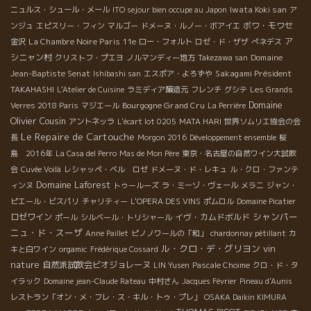
愛情と情熱が、料理のプロからも認められるなんてすごいです
Iwata Koki san
ニュルス・シュール・メール
ITO sejour bien occupe au Japon
ア
ね！ キショウも「キャンディーみたいに甘い！」とびっくり。 思
ボワ・モワセ
ンジュ
エピスリー・フィン
マルゴー
ドメーヌ・ルノー・ボアイエ
わず顔がほころんでしまいます。 他にも、収穫が終わるとカタツ
La Chambre Noire Paris 11e
ア
金沢
ロー・フォルト
ロゼ・ド・ザザ
ぺネデス
ムリ取りに出るらしく、木曜に、収穫を一緒にした仲間とニンニ
シニャン村
Domaine
クリストフ・プエヨ
ノルマンディー地方
Takezawa san
クをきかして食べるんだといい笑顔。 雑談の間も、「日本には以
Jean-Baptiste Senat
Sakagami Président
Ishibashi san
エスポア・よろずや
前一回だけ行って、人の優しさに感動したんだ。あと食べ物も大
TAKAHASHI
L'Atelier de Cuisine
ラミディア醸造元
フレンチ
グシテ
Les Grands
好き。日本にまたいつか行ってみたい！」と熱っぽく語ってくだ
Domaine
Bourgogne Grand Cru
Verres 2018 Paris
マジエール
La Perrière
さいました。 とっても優しいジャン・クロードさん、ファンにな
Olivier Cousin
アントネッラ
L'écart lot 0205
MATA HARI
世界ソムリエ協会の会
ってしまいました！ ６）ローランス・エ・レミ・デュフェートル
Le Repaire de Cartouche
長
Morgon 2016
Développement ensemble
桜
＊Laurence et Rémi Dufaitre こちらでもすでに収穫終了。ドメ
島 2016年
La Casa del Perro
Mas de Mon Père
東京・名古屋の自然ワイン大試飲
ーヌに到着して最初に見たものは、圧搾機のなかに人が入ってピ
会
Cuvée Voilà
レシャッペ・ベル ロゼ
ドメーヌ・ド・レキュ
ル・クロ・ファンテ
ジャージュしてる・・・。 もちろん圧搾機は止めているのです
Domaine Laforest
ィンヌ
トゥールーズ
ラ・ミーゾ・ヴェール
メラニ
ジャン・
が、なんだかナチュラルにすごいことをしていて、はじめてみた
ピエール・ビスパリ
チャリティー
L'OPERA DES VINS
ポムロル
Domaine Picatier
光景に衝撃を受けました。 レミさんご本人も、タトゥーがいっぱ
シャンパー
ロゼワイン
イヴ・カムドボルド
ポール
シルベール・トリシャール
いで筋肉ムキムキな、ワイルドな方。 一方ワインは軽く微発砲の
ニュ・ド・スーザ
Anne Paillet
ピノノワールの「和」
chardonnay pétillant
カ
残る軽快な白、赤もピノ・ノワールのようなタンニンが感じられ
ル・クロ・デ・グリヨン
vin
キと白ワイン
orgamic
Frédérique Cossard
るブルイィBrouillyなど、果実味・旨みが感じられついつい飲みす
nature
自然派試飲会ビオジョレーヌ
LIN Yusen
Pascale Choime
クロ・ド・タ
ぎていそうでした。 彼のワインが大好きというイギリスのワイン
バーの方々もわざわざロンドンから休日を利用してきており、テ
イラック
Domaine jean-Claude Rateau
中村さん
Jacques Février
Pineau d'Aunis
ラスでワインを囲みながら、カジュアルな話に花が咲いたのでし
レストラン「オン・メ・フレ・ス・キル・トゥ・プレ」
OSAKA Daikin KIMURA