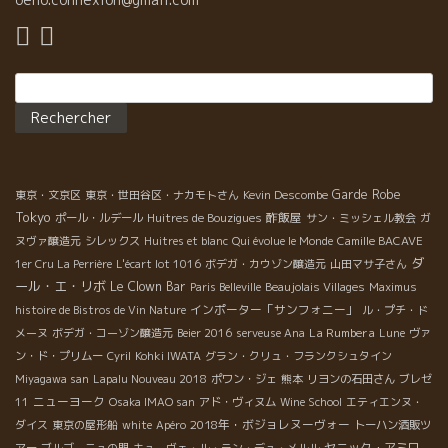
ルモンタージは、できるだけ優しく必要な時にやる。マセラッシ
作業。 伝統的な直下型圧搾機を2台持っているため、50個のワイ
ョンはお茶出しの如くに自然に。 ２０１６年のボジョレ・ヌーヴ
ン大桶にたっぷりはいているブドウを交互に圧搾できるそう。
ォーを絞った。 パラディをテースティング。 な・なんと爽やかで
「収穫は終わったけど、まだまだ気は抜けないよ。むしろこれか
真っ直ぐなスタイルなのだろう！ ２０１５年のあの濃縮した葡萄
Rechercher :
らだ。」とマチューさん。 ブドウ収穫は終わったものの、酵母菌
でも、レミーは爽やかなヌーヴォーを醸すことに成功した。ボジ
が天候や気圧に影響されることがあるため、酵母と発酵の状態の
ョレであんなに爽やかな１５年ヌーヴォーは無かった。 この１６
管理を綿密にし続けなければいけないとのことでした。 なんとマ
年は、凄い！！水のように体に沁み渡っていくだろう！！ 奥さん
チューさん、醸造所近くに自前の研究室を作っており、自生酵母
のローランスが１５年のヌーヴォーを開けてくれた。ウーン、美
やブドウジュース内の成分を常時管理されているそう。顕微鏡ま
味しい、なんと云う透明感。 2010年にジャン・フォワラールに巡
Garde Robe
で持っているのはすごい！ 普通のヴィニュロンと同じく、ワイン
東京・文京区
東京・世田谷区・ナカモトさん
Kevin Descombe
り会って、５年間 もう後がない窮地を乗り越えて造りあげた渾身
Tokyo
成分分析自体は近所の研究所に頼んでいるそうですが、「この機
酢飯屋
ポール・ルデール
Huitres de Bouzigues
サン・ミッシェル教会
ガ
の初ヌーヴォーだった。 その後、次々とワインを開けた。 でも、
材があればより細かく、すぐに自分の目でワインの状態を確かめ
ヌヴァ醸造元
シレックス
Huitres et blanc
Qui évolue le Monde
Camille BACAVE
最後は尊敬するジャン・フォワラールのコート・ド・ピィ１３を
られるからいいんだ」とマチューさん。 こだわりがうかがえます
ダ
1er Cru La Perrière
L'écart lot 1016
ボデガ・カウゾン醸造元
山田マサ子さん
開けた。旨い！！何という液体だ！ レミーの人生を変えた液体
ね！ ２０１５年産は？ 少し時間をいただいて、マチューさんから
ール・エ・リボ
Le Clown Bar
Paris Belleville
Beaujolais Villages
Maximus
だ。 2016年産は更に進化したレミーを楽しんで欲しい。 夕食の
日本の皆さんへのメッセージビデオをとらせていただきました。
インポーター「サンフォニー」
histoire de Bistros de Vin Nature
ル・プチ・ド
前に食前酒でもう一本。レミーがお兄さんのように親しんでいる
「今年のブドウはとても早熟で、収穫も早く終わったけれど、ブ
La Rumbera
メーヌ
ボデガ・コーゾン醸造元
Beier 2016
serveuse Ana
Lune
ヴァ
チェリー・プゼラのソーヴィニョン・ブランを開けてくれた。旨
ドウの質が目を見張るほど良くて、ここまでレベルの高い年は久
い！！ 2013年にこの場所で、ジャン、チェリー、レミー、ローラ
ン・ド・プリムー
Cyril
Kohki IWATA
グラン・クリュ・フランクシュタイン
しぶりだよ。 ここにある全てのタンクはブドウで一杯になってい
ンス、それと私、一緒に飲んだのを思い出した。７月１４日の暑
Miyagawa san
Lapalu Nouveau 2018
ポワン・ジェ
熊本
リヨンの石田さん
ブレゼ
て、醸しがはじまっているけれど、例えばこのブドウの房も、食
い夏だった。私がレミーと初めて逢った日だった。あれから、も
ニューヨーク
11
Osaka IMAO san
アド・ヴィヌム
Wine School
エティエンヌ・
べてみると味わい・アロマもしっかりとしていて、素晴らしい年
う３年が過ぎた。 この３年のレミーの進化は凄い！！有難う！レ
2018年・ボジョレヌーヴォー
ダイス
東京の屋形船
white
Apéro
トーハン酒販ツ
であることがはっきりとわかる。セミ・マセラシォン・カーボニ
ミー、ロランス。Merci Remi et Laurence！
ヤニック・アミロ