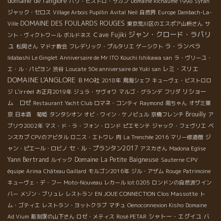
domaine de l'anglore
パリ・ビストロ・サガン
Domaine Richaume 1998 Syrah
と、ブドウ樹のいきいきとしたオーラが違います！ ちなみに、ブ
ジャック・セロス
Village Arbois Pupillin
Avital
Neil
自然界
Europe
Dambach-La-
ドウが太陽の光を最大限吸収できるよう、ブドウ樹はゴブレなも
DOMAINE DES FOULARDS ROUGES
Ville
東京荒川区のエスポア山枡さん
サ
のの、成長した後はブドウ樹の蔓を上でまとめるそう。 トラクタ
ジャン・クロード・ラパリ
Ｃave Fujiki
ント・ヴィクトワール
ボルドネス
ーにも蔓がひっかからないよう、最大限の注意を払っています。
ュ
ラ・ランベラ
松岡さん
マドナ教会
フレデリック・プルタリエ
ゲーシクト
ちなみに土壌はグラニット・ローズ（ピンク色の花崗岩）。 ジャ
Iidabashi Le Ginglet
Anniversaire de Mr ITO
Kouchi Ishikawa san
ラ・ヴリーユ・
ン・クロードさんとお仕事がひと段落した従業員の方々と、わい
レミ・スリエ
エ・ル・パピヨン
渋谷
Loucate
50e anniversaire de Yuki san
わい歓談した後は、ジャン・クロードさんのおうちのお庭でテイ
DOMAINE L'ANGLORE
ＢＭО社
2018年
鳥海シェフ
キューヴェ・ビストロロ
スティング。 美しいブドウ畑が目の前に広がるテラスは素敵の一
L'irréel
リショー
ジ
お正月2019年
ジュラ・サヴォワ
マルゴ・グランデ
フリダ
言。 こんなお庭のある家にいつか住んでみたい！と夢がふくらむ
ム ロゼ
Restaurant Yacht Club
ロマネ・コンティ
Raymond
南ちゃん
オザミ東
景色です。 試飲 オー・フォート Eau Forte 2014 お水のように
Brouilly
京
日本酒 菊姫
タンタシオン
オビ・ワイン・ケノビュル
京橋フレンチ
ア
すいすいと飲めてしまう、バランスがピカ一の一本。ガメイ100%
ブリウ2002年
マス・ド・ラ・フォン・ロンド
ピエモンテ
ジャック・フェヴリエ
ベ
のはずなのに、ピノっている上品な味わいです。 ジャン・クロー
ンスカブ
CPVのアビタル
ロニス・エトワレ
肉
La Trenchée 2016
マリー修道僧
ジ
ドさんの繊細な人柄が表れているようです。 ブリュイ Brouilly ボ
セ・ル・プランタン2017
ャン・ピエール・ロビノ
アスカさん
Madona Eglise
ルドー型のボトルに入ったこちらはタンニンがしっかりと主張し
Yann Bertrand
Domaine La Petite Baigneuse
ルイック
Sauterne
CPV
てくる一本。１０ヶ月の樽内熟成を経て、2014年7月に瓶詰した
そうです。 自宅でトマトを造っているとのこと、その甘さと美味
équipe
Arima
Château Gaillard
モルゴン2016年
ジル・アザム
Rouge
Patrimoine
しさに感動。 なんでも、ジャン・クロードさんの料理人のお友達
キューヴェ・デ・フー
Moto-Nouveau
レカール lot 0205
ロンドンの自然派ワイン
から、もしもこのトマトをランジス市場（フランス最大の市場）
Clos Massotte
バー
メゾン・ブリュレ
レストラン
EN JOUE CONNECTION
ト
に出せば、一番高い値段で買ってやるぞ！とお墨付きをもらった
ム・ゴティエ
レストラン・ヨットクラブ
マチュ
Oenoconnexion Kisho
Domaine
そうです。 ワインだけでなく、自分の育てている農作物に対する
シャトー・エグイユ
Ad Vium
彫刻家の山下さん
ロゼ・メティス
Rosé PETAR
バ