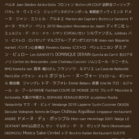
ベルネ
Jean Delobre
Akiko Goto
フロントン
Bistro UN COUP
試飲会フィリップ・
ドメ
パカレ
ラ・ヴィエイユ・ジュリアンヌのジャンポール
東銀座ヴィヴィエンヌ
ーヌ・ジャン・ミシェル・アルキエ
Marion des Capriers
Bistro Le Sancerre
ド
ディオニ社
メーヌ・サルナン・ベリュ
2018 Beaujolais Nouveaux au Japon
レ・
シルヴァンさん
ミュルジェ・デ・ドン・ドゥ・シヤン
ESPOAいせい
Juliénas
パ
リ・ビストロ・ロバセリア
マルゴグループ
ポンポワ2015年
Imao-san
Boqueria
ダミア
market
パシオン心斎橋店
Reviens Gamay
ビストロ・ペシェミニヨン
ン・ビュロー
DOMINIQUE DERAIN
Les GANIVETS
Quinta do Carril
石川アキ
ノリ
Corton les Bressandes
Julie
Chateau Cassini
ソムリエール・ケニーさん
宮本
フランソワ・ルマリエ
BMO Kamata san
梶川さん
La Cave de Belleville
ボジョレー・ヌーヴォー
Paris20e
イヴォン・メトラ
ジェローム・ギシャー
トマ・ラフォレ
ル
飯田橋 ジャングレ
Emilie
Babass
夜景
Une île
クロ・ルジャ
ール・ル・ブール1996年
Football COUPE DE MONDE 2018
フレッド
Massimo &
Antonella
大阪の今尾さん
DOMAINE RENAUD BOYER
sculpteur Ryota
Yamashita
マス・オ・ビュイ
Vendange 2018 Lapierre
Sushi Cuisinier OKADA
Château Aiguilloux
Daisuke
Vodopivec
Konno de Organ
singapour restaurant
ドメーヌ・デュ・ポッシブル
ANDRE
Mori-san
Hermitage 2001
Nadja
LE
BMO山田さん
SEXTANT
サン・マルタン・デ・ラ・ガリッグ
Paris Okonomiyaki
Salon L'irréel
Monica
OKOMUSU
トマ
Bisstro Italien Restaurant GUCITE