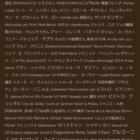
La Pioche
芸社
ORVEAUX CO.
トモミさん
YANN DURIEUX
銀座フレンチ
Florian
Looze
コート・ド・レイヨン
ビム
メゾン・ピエール・オヴェルノ
フレンチレスト
サンテミリオン
マス・ロー
ラン・ラ・ピヨッシュ
Uchida san
西尾さん
Matsuoka san
M et Mme Benoit
NERJA
chardonnay
パトリス・ユグ
ジュラ醸造
マリー・エレンヌ・バカーブ
家のかがみ・けんじろうさん
ボジョレ・ヌーヴォー
パトリック・デプラ
フェアー
オルガンの紺野さん
新年2018年
Asuka san
ムレ
シップ
ブルノ・グラニエ
Domaine Emmanuel Giboulot
Tokyo Mitaka
Yokosuka
シェフ・丈
フランスワイン・ロゼ
Frère Marie
ドミニック・べリュアール
ダヴィッ
ド・シャペル
Goutte d’Or
ソーテルン
ガイヤック
Crozes-Hermitage 2016
Prime
アラン・シャペル
ドメーヌ・ダミアン・ビュロー
Senso
アコワボン
ル・ｒタ
ン・デメ
CPV Ishikawa kun
2018年ボジョレ・ヌーヴォー
cuvée Marcel Lapierre
満月
ドメーヌ・ド・ヴェルシャン
ドメーヌ・ドーピヤック
お好み焼き「パセミ
ローラン・バニョル
ビストロ・ビアンカー
ア」
Sommelier Matsumoto san
ビストロ・ブ
ラ
Jeanne d'Arc et Roi Charles VII
BMO Yamada san
調布
KM31
リュタル
Clos de Taillac
Sushi et Sashimi
Gault & Millau
ジャニエール村
Domaine Jean-Claude Lapalu
パリの葉月
Carole de La Nautique
Bistro
Nomura Unison Suwa
Nature MATSUKI
Bistronomie
ソムリエの松本さん
セバスチャン・シャティヨン
Michel
フェニックス
biodynamic
Nouvel An
ブルゴーニ
Kagoshima
Rémy Soulié 50ans
2019 party déjeuner
Vincent
ュ
オリヴィエ・コーエン
オゼ
Domaine de la St-Jean de la Gineste
Brulius