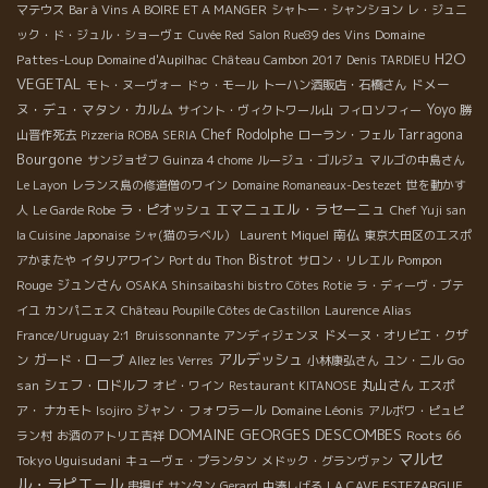
マテウス
Bar à Vins A BOIRE ET A MANGER
シャトー・シャンション
レ・ジュニ
Domaine
ック・ド・ジュル・ショーヴェ
Cuvée Red
Salon Rue89 des Vins
H2O
Pattes-Loup
Domaine d'Aupilhac
Château Cambon 2017
Denis TARDIEU
VEGETAL
ドメー
モト・ヌーヴォー
ドゥ・モール
トーハン酒販店・石橋さん
ヌ・デュ・マタン・カルム
Yoyo
サイント・ヴィクトワール山
フィロソフィー
勝
Chef Rodolphe
Tarragona
山晋作死去
Pizzeria ROBA SERIA
ローラン・フェル
Bourgone
サンジョゼフ
Guinza 4 chome
ルージュ・ゴルジュ
マルゴの中島さん
Le Layon
レランス島の修道僧のワイン
Domaine Romaneaux-Destezet
世を動かす
エマニュエル・ラセーニュ
ラ・ピオッシュ
人
Le Garde Robe
Chef Yuji san
南仏
la Cuisine Japonaise
シャ(猫のラベル）
Laurent Miquel
東京大田区のエスポ
Bistrot
Pompon
アかまたや
イタリアワイン
Port du Thon
サロン・リレエル
Rouge
ジュンさん
OSAKA Shinsaibashi bistro
Côtes Rotie
ラ・ディーヴ・ブテ
イユ
カンパニェス
Château Poupille Côtes de Castillon
Laurence Alias
France/Uruguay 2:1
Bruissonnante
アンディジェンヌ
ドメーヌ・オリビエ・クザ
アルデッシュ
ガード・ローブ
Go
ン
Allez les Verres
小林康弘さん
ユン・ニル
san
シェフ・ロドルフ
丸山さん
オビ・ワイン
Restaurant KITANOSE
エスポ
ジャン・フォワラール
Domaine Léonis
ア・ ナカモト
Isojiro
アルボワ・ピュピ
DOMAINE GEORGES DESCOMBES
Roots 66
ラン村
お酒のアトリエ吉祥
マルセ
Tokyo Uguisudani
キューヴェ・プランタン
メドック・グランヴァン
ル・ラピエ－ル
串揚げ
サンタン
Gerard
中湊しげる
LA CAVE ESTEZARGUE