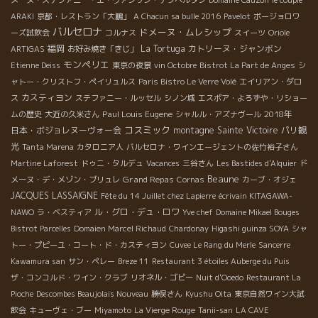
メーヌ・ステファニー・エ・ヴァンサン・デブベルタン
Domaine Cauzon
le couple
ARAKI
京都・レストラン「大鵬」
A Chacun sa bulle 2016
Pavelot
ボージョロワ
バルセロナ
ドメーヌ・ムレシップ
ーズ試飲会
コルナス
スイーツ
Oriole
福岡
La Tortuga
カトリーヌ・ジャンボン
ARTIGAS
お好み焼き「きじ」
モンペリエ
Etienne Deiss
東京の夜景
vin Octobre
Bistrot La Part de Anges
シ
ャトー・クリストフ・ペイリュルス
Paris Bistro Le Verre Volé
エイリアン・ダロ
カスティヨン
ス
ステファニー・ルッセル
シノン城
エスポア・よろずや・リショー
Paul Louis Eugene
2018年
ムの歴史
大近の久米さん
シャルル・アズナヴール
コスミック
日本・ボジョレヌーヴォー会
montagne Sainte Victoire
パリ観
光
Tanta Marena
カタロニア人
バルセロナ・ワインエージェントの佐竹裕子さん
Martine Laforest
ドゥニ・タルデュ
Vacances
三谷さん
Les Bastides d'Alquier
ド
Beaune
Grand Repas
メーヌ・デ・メゾン・ブリュレ
Cornas
カーブ・オジェ
JACQUES LASSAIGNE
Fête du 14 Juillet chez Lapierre
écrivain KITAGAWA-
ル・グロ・デュ・ロワ
NAWO
ラ・ベスティア
Yve chef
Domaine Mikael Bouges
Bistrot Parcelles
Domaien Marcel Richaud
Chardonay
Higashi guinza SOYA
シャ
トー・プピーユ・コート・ド・カスティヨン
Cuvee Le Rang du Merle
Sancerre
Kawamura san
サン・ペレー
Breze 11
Restaurant 3 étoiles Auberge du Puis
ザ・コンコルド・ワイン・クラブ
リオネル・ゴビー
Nuit d'Ooedo
Restaurant La
Pioche
Descombes Beaujolais Nouveau
勝俣さん
Kyushu Oita
東京自然ワイン大試
飲会
キューヴェ・ブー
Miyamoto
La Vierge Rouge
Tanii-san
LA CAVE