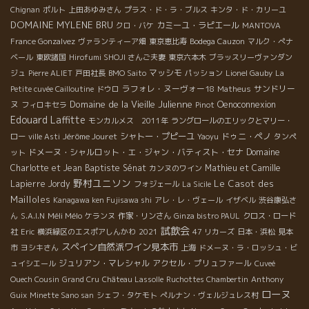
Chignan
ポルト
上田あゆみさん
プラス・ド・ラ・ブルス
キンタ・ド・カリーユ
DOMAINE MYLENE BRU
カミーユ・ラピエール
クロ・バケ
MANTOVA
France Gonzalvez
ヴァランティーア畑
東京恵比寿
Bodega Cauzon
マルク・ぺナ
ベール
東欧諸国
Hirofumi SHOJI さんご夫妻
東京六本木
ブラッスリーヴァンダン
マッシモ
ジュ
Pierre ALIET
戸田社長
BMO Saito
パッション
Lionel Gauby
La
ラフォレ・ヌーヴォー18
サンドリー
Petite cuvée Cailloutine
ドウロ
Matheus
Domaine de la Vieille Julienne
ヌ
Oenoconnexion
フィロキセラ
Pinot
Edouard Laffitte
モンカルメス 2011年
ラングロールのエリックとマリー・
Jérôme Jouret
シャトー・プピーユ
ドゥニ・ペノ
ロー
ville Asti
Yaoyu
タンペ
ドメーヌ・シャルロット・エ・ジャン・バティスト・セナ
Domaine
ット
Charlotte et Jean Baptiste Sénat
Mathieu et Camille
カンヌのワイン
野村ユニソン
Le Casot des
Lapierre
Jordy
フォジェール
La Sicile
Mailloles
Kanagawa ken Fujisawa shi
アレ・レ・ヴェール
イザベル
渋谷康弘さ
Méli Mélo
ん
S.A.I.N
ケランヌ
作家・リンさん
Ginza bistro PAUL
クロス・ロード
試飲会
社
Eric
横浜緑区のエスポアしんかわ
2021
47 リカーズ
日本・浜松
見本
スペイン自然派ワイン見本市
市
ヨシキさん
上海
ドメーヌ・ラ・ロッシュ・ビ
ジュリアン・マレシャル
アクセル・プリュファール
ュイシエール
Cuveé
Ouech Cousin
Grand Cru
Château Lassolle
Ruchottes Chambertin
Anthony
ローヌ
Guix
Minette Sano san
シェフ・タケモト
ぺルナン・ヴェルジュレス村