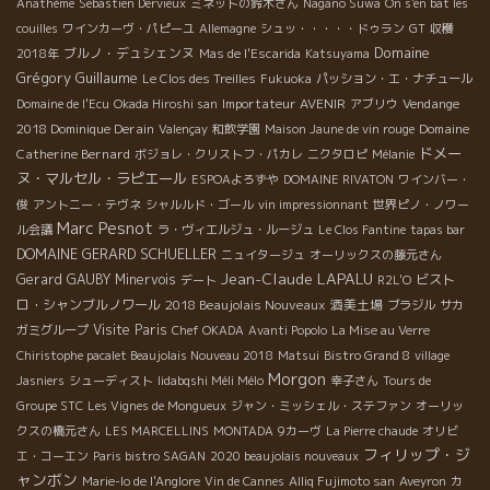
Anathème
Sebastien Dervieux
ミネットの鈴木さん
Nagano Suwa
On s'en bat les
couilles
ワインカーヴ・パピーユ
Allemagne
シュッ・・・・・ドゥラン
GT
収穫
Domaine
ブルノ・デュシェンヌ
2018年
Mas de l'Escarida
Katsuyama
Grégory Guillaume
Le Clos des Treilles
Fukuoka
パッション・エ・ナチュール
Importateur AVENIR
Vendange
Domaine de l'Ecu
Okada Hiroshi san
アブリウ
2018 Dominique Derain
Domaine
Valençay
和飲学園
Maison Jaune de vin rouge
ドメー
Catherine Bernard
ボジョレ・クリストフ・パカレ
ニクタロピ
Mélanie
ヌ・マルセル・ラピエール
ESPOAよろずや
DOMAINE RIVATON
ワインバー・
俊
アントニー・テヴネ
シャルルド・ゴール
vin impressionnant
世界ピノ・ノワー
Marc Pesnot
ル会議
ラ・ヴィエルジュ・ルージュ
Le Clos Fantine
tapas bar
DOMAINE GERARD SCHUELLER
ニュイタージュ
オーリックスの藤元さん
Jean-Claude LAPALU
Gerard GAUBY
Minervois
ビスト
デート
R2L'O
ロ・シャンブルノワール
2018 Beaujolais Nouveaux
酒美土場
ブラジル
サカ
Visite Paris
ガミグループ
Chef OKADA
Avanti Popolo
La Mise au Verre
Chiristophe pacalet Beaujolais Nouveau 2018
Matsui
Bistro Grand 8
village
Morgon
Jasniers
シューディスト
Iidabqshi Méli Mélo
幸子さん
Tours de
Groupe STC
Les Vignes de Mongueux
ジャン・ミッシェル・ステファン
オーリッ
クスの橋元さん
LES MARCELLINS
MONTADA
9カーヴ
La Pierre chaude
オリビ
フィリップ・ジ
エ・コーエン
Paris bistro SAGAN
2020 beaujolais nouveaux
ャンボン
Marie-lo de l'Anglore
Vin de Cannes
Alliq Fujimoto san
Aveyron
カ