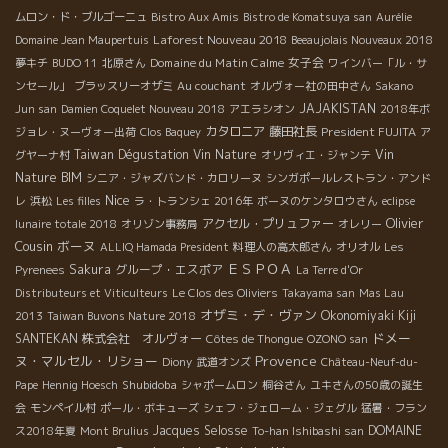
ムロン・ド・ブルゴーニュ
Bistro Aux Amis
Bistro de Komatsuya san
Aurélie
Laforest Nouveau 2018
Domaine Jean Maupertuis
Beeaujolais Nouveaux 2018
Domaine du Matin Calme
女子会
夢キチ
BUDO 11
北原さん
ワインバー「ル・サ
ンセール」
ブラッスリーオザミ
Au couchant
オルヴォー社の田中さん
Sakano
JAJAKISTAN
Jun san
Damien Coquelet Nouveau 2018
アエラシオン
2018年ボ
カタロニア
藤田社長
President FUJITA
ジョレ・ヌーヴォー出荷
Clos Baquey
ア
Taiwan Dégustation Vin Nature
Vin
グヤーナ村
オリヴィエ・ジャンテ
Nature BIM
シニア・ジャズバンド・カロリーヌ
シンガポールレストラン・アンド
Nice
レ
浜松
Les filles
ラ・トランシェ 2016年
ボーヌのケンタロウさん
eclipse
Olivier
アクセル・プリュファー
lunaire totale 2018
オリゾン事務局
オレリー
Cousin
ボーヌ
ALLIQ Hamada President
料理人の高太郎さん
オリオル
Les
ＥＳＰＯＡ
Sakura
グループ・エスポア
Pyrenees
La Terre d'Or
Distributeurs et Viticulteurs
Le Clos des Oliviers
Takayama san
Mas Lau
オザミ・デ・ヴァン
Okonomiyaki Kiji
2013
Taiwan Buvons Nature 2018
ドメー
SANTEKAN
株式会社 オルヴォー
Côtes de Thongue
OZONO san
Provence
ヌ・マルセル・リショー
Diony
武道オンズ
Château-Neuf-du-
Shubidoba
Pape
Hennig Hoesch
シャポームロン
桐谷さん
ユキさんの50歳の誕生
会
モンペイル村
ポール・ボキューズ
シェフ・ジェローム・ジェグル
猛暑・フラン
Jacques Selosse
DOMAINE
ス2018年夏
Mont Brulius
To-han Ishibashi san