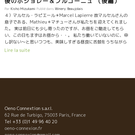
後のボジョレー＆ブルゴーニュ （後編）
天候でいじめられた2016年のボジョレの村名区画で、レミーほど
Par
Kisho Mizukami
Publié dans
Winery
,
Beaujolais
完璧な葡萄と量を確保できたところは少ないだろう。 働き者のレ
４）マルセル・ラピエール＊Marcel Lapierre 故マルセルさんの
ミーは必要な時に必要な処置を精確に実行できたのだろう。 若干
息子である、Mathieu＊マチューさんが私たちを迎えてくれまし
のベト病と乾燥の形跡はあったけどほぼ完璧な葡萄を収穫した。
た。 実は前日にも少し寄ったのですが、お昼をご馳走してもら
レミーの満足そうな笑顔が印象的だった。 何回も何回も葡萄を食
い、この日もまずはお昼から・・。 私たち働いていないのに、申
べて、試していた。 そう、果実味と酸、糖度のバランスが、レミ
し訳ない～と思いつつも、美味しすぎる昼食に舌鼓をうちながら
ーが狙っているポイントどうりの割合になっている。 収穫人も若
ニコニコして しまいました。 なんでも、マチューさんはもともと
Lire la suite
い人ばかりで明るくて活気があってよい。 レミーも畑を廻って収
料理人のため、収穫中にお願いしているシェフもなんとパリの三
穫人を笑わせて、元気付けている。 葡萄の選別作業のチェックは
つ星☆☆☆レストランでもともと働いていた方にお願いしている
かなり厳しい。 収穫の重要な判断に関しては、絶対に許さない。
そう。テット・ド・ヴォーという、 牛の頭のお肉でかなりビクビ
傷んだ葡萄を見かけ時は、厳しく指摘していた。緩急をつけての
クしながら一口・・・・・・・・おっ美味しい！！ ラピエール家
指導が上手い。 レミーのリーダーとしての素質もなかなかのもの
をマチューさんと共に支える家族 マルセル亡き後のラピエール家
だった。 皆を惹きつける何かを持っている。一緒にいて楽しい。
は残った家族全員で醸造所を支えています。とくに頼もしいの
醸造は外気の温度差の影響を受けにくいコンクリート漕を使用。
は、故マルセルの奥さんでもあり、マチュのお母さんでもあるマ
蔵の中は整然としている。ブルイの古木はトロンコニック型の木
リーさん。 マルセルと二人で自然派ワイン界を育ててきました。
樽を使用。 ジャン・フォワラールに学んだことはすべて実行して
今も現役でラピエール家の原点を支えています。 ２０１５年は長
Oeno Connextion s.a.r.l.
いる。 葡萄は除梗なしのグラップ・アンティエールで葡萄房丸ご
女のカミュさんが醸造全般を管理。 マチューの良き右腕的存在で
62 Rue de Turbigo, 75003 Paris, France
と発酵槽に入れる。セミ・カルボ醸造。 勿論、醸造中のSO2添加
す。 末っ子のアンヌはラピエール家の太陽。 明るく、周りの雰囲
Tel +33 (0)1 49 96 40 20
はゼロ、自然酵母のみでのアルコール発酵。 本当に綺麗な葡萄ば
気を盛り上げ、 必要な個所に現れて援助しています。 ９月１１日
oeno-connexion.fr
かりが発酵槽に入っている。葡萄以外のものは一切混入しない。
に収穫がすべて終わり、今はマセラシオン・カーボニックと圧搾
oeno.connexion@gmail.com