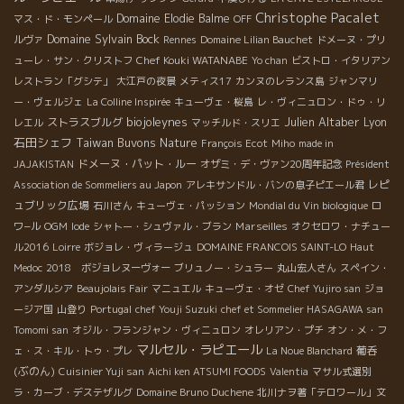
Christophe Pacalet
Domaine Elodie Balme
マス・ド・モンペール
OFF
Domaine Sylvain Bock
ルヴァ
Rennes
Domaine Lilian Bauchet
ドメーヌ・プリ
Chef Kouki WATANABE
ューレ・サン・クリストフ
Yo chan
ビストロ・イタリアン
レストラン「グシテ」
大江戸の夜景
メティス17
カンヌのレランス島
ジャンマリ
ー・ヴェルジェ
La Colline Inspirée
キューヴェ・桜島
レ・ヴィニュロン・ドゥ・リ
biojoleynes
Julien Altaber
ストラスブルグ
Lyon
レエル
マッチルド・スリエ
石田シェフ
Taiwan Buvons Nature
François Ecot
Miho
made in
ドメーヌ・パット・ルー
JAJAKISTAN
オザミ・デ・ヴァン20周年記念
Président
レピ
Association de Sommeliers au Japon
アレキサンドル・バンの息子ピエール君
ュブリック広場
石川さん
キューヴェ・パッション
Mondial du Vin biologique
ロ
Marseilles
ワ−ル
OGM
Iode
シャトー・シュヴァル・ブラン
オクセロワ・ナチュー
ル2016
Loirre
ボジョレ・ヴィラージュ
DOMAINE FRANCOIS SAINT-LO
Haut
Medoc
2018 ボジョレヌーヴォー
ブリュノー・シュラー
丸山宏人さん
スペイン・
アンダルシア
Beaujolais Fair
マニュエル
キューヴェ・オゼ
Chef Yujiro san
ジョ
ージア国
山登り
Portugal
chef Youji Suzuki
chef et Sommelier HASAGAWA san
Tomomi san
オジル・フランジャン・ヴィニュロン
オレリアン・プチ
オン・メ・フ
マルセル・ラピエール
葡呑
ェ・ス・キル・トゥ・プレ
La Noue Blanchard
(ぶのん)
Cuisinier Yuji san
Aichi ken ATSUMI FOODS
Valentia
マサル式選別
ラ・カーブ・デステザルグ
Domaine Bruno Duchene
北川ナヲ著「テロワール」文