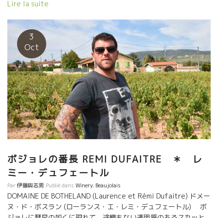
Lire la suite
保できて、レミ―が狙っている酸を伴いながら葡萄が熟して重く
ならない狙いどうりの葡萄が収穫された。 ２０１９年のレミー・
デュフェートルは、まさにレミースタイルと云われる、ワインと
3
しての“内容”がありながらも軽やかに体に入っていくスタイルに仕
Oct
上がるだろう。今年も、 レミーは外せませんね！ 私もチョット
だけ収穫しました。
ボジョレの番長 REMI DUFAITRE ＊ レ
ミー・デュフェートル
Par
伊藤與志男
Publié dans
Winery
,
Beaujolais
DOMAINE DE BOTHELAND (Laurence et Rémi Dufaitre) ドメー
ヌ・ド・ボスラン (ローランス・エ・レミ・デュフェートル) ボ
ジョレに彗星の如くに現れて、途轍もない透明感のあるスカッと