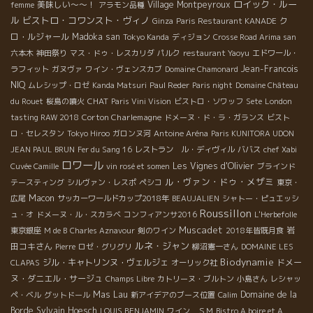
ロイック・ルー
美味しい～～！
Village Montpeyroux
femme
アラモン品種
ル
ビストロ・コワンスト・ヴィノ
ク
Ginza
Paris Restaurant KANADE
ロ・ルジャール
Madoka san
Tokyo Kanda
ディジョン
Crosse Road Arima san
六本木
神田祭り
マス・ドゥ・レスカリダ
パルク
restaurant Yaoyu
エドワール・
Jean-Francois
ラフィット
ガヌヴァ
ワイン・ヴェンスカブ
Domaine Chamonard
NIQ
ムレシップ・ロゼ
Kanda Matsuri
Paul Reder
Paris night
Domaine Château
CHAT
du Rouet
桜島の噴火
Paris Vini Vision
ビストロ・ソワッフ
Sete
London
Corton Charlemagne
tasting RAW 2018
ドメーヌ・ド・ラ・ガランス
ビスト
ロ・セレスタン
Tokyo Hiroo
ガロンヌ河
Antoine Aréna
Paris KUNITORA UDON
JEAN PAUL BRUN
Fer du Sang 16
レストラン ル・ディヴィル
ババス
chef Xabi
ロワール
Les Vignes d'Olivier
Cuvée Camille
vin rosé et somen
ブラインド
ル・ヴァン・ドゥ・メザミ
テースティング
シルヴァン・レスポ
ペシコ
東京・
Macon
広尾
サッカーワールドカップ2018年
BEAUJALIEN
シャトー・ピュエッシ
Roussillon
ュ・オ
ドメーヌ・ル・スカラベ
コンフィアンサ2016
L'Herbefolle
Muscadet
岩
東京銀座
M de B
Charles Aznavour
剣のワイン
2018年皆既月食
ルネ・ジャン
田コキさん
Pierre
ロゼ・グリグリ
柳沼憲一さん
DOMAINE LES
Biodynamie
ジル・キャトリンヌ・ヴェルジェ
ドメー
CLAPAS
オーリック社
ヌ・ダニエル・サージュ
Champs Libre
カトリーヌ・ブルトン
小島さん
レシャッ
Mas Lau
Domaine de la
ペ・ベル
グットドール
新アイデアのブース位置
Calim
Borde
Sylvain Hoesch
LOUIS BENJAMIN
ワイン ＳＭ
Bistro A boire et A