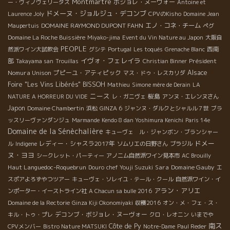
Montmartre
ボジョレ・ヌーヴォー
ー・ヴィノヴェリータス
Antoine et
ドメーヌ・ジョルジュ・デコンブ
Laurence Joly
CPVのKisho
Domaine Jean
DOMAINE RAYMOND DUPONT FAHN
エノ・コネ・チーム
Maupertuis
ペグ
Domaine La Roche Buissière
Miyako-jima
Event du Vin Nature au Japon
大阪自
PEOPLE
西南
然派ワイン大試飲会
グシテ
Portugal
Les toqués
Grenache Blanc
イヴォ・フェレイラ
部
Président
Takayama san
Trouillas
Christian Binner
Nomura Unison
プピーユ・アティピック
Alsace
マス・ドゥ・レスカリダ
Foire "Les Vins Libérés"
BISSOH
Mathieu
Simone mère de Derain
LA
ニース
桜島
NATURE A HORREUR DU VIDE
レ・ガニヴェ
アンヌ・エレンヌさん
Japon
Domaine Chambertin
浜松
GINZA 6
ジャンヌ・ダルクとシャルル７世
ブラ
ッスリーヴァンダンジュ
Marmande
Kendo 8 dan Yoshimura Kenichi
Paris 14e
Domaine de la Sénèchalière
キューヴェ ル・ジャンボン・ブランシャー
ドメー
レディー・シャスラ2017年
ル
Indigene
ソムリエの日野さん
ブラジル
ヌ・ヨヨ
シークレット・パーティー
アノニム自然派ワイン見本市
AC Brouilly
Haut Languedoc-Roquebrun
Sara
Domaine Gauby
Douro
chef Youji Suzuki
エ
スポアよろずやつツアー
キューヴェ・ソレイユ・テール・クール
自然派ワイン・イ
アラン・アリエ
ンポーター・イーストライン社
A Chacun sa bulle 2016
Domaine de la Rectorie
Ginza Kiji Okonomiyaki
収穫2016
オン・メ・フェ・ス・
デコンブ・ボジョレ・ヌーヴォー
キル・トゥ・プレ
クロ・レオニン
いまでや
南ス
Côte de Py
CPVメンバー
Bistro Nature MATSUKI
Notre-Dame
Paul Reder