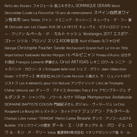
DOMINIQUE DERAIN
Patis des Rosiers
フォジェール
長ユキ子さん
Kevin
スペイン自然派ワイ
Descombe
Cuvée La Poivrotte
10 ans de remerciement
ン見本市
Sans Temps
ジャン・ドミニック・カッシーニ
キューヴェ・デ・フー
豊
中
Ootsubo san
Les Clapas
RUE DE LA PESTE
キューヴェ・ビストロロジ
シャト
ルペール・ド・カルトゥッシュ
Vendanges 2017
エスポア・
ー・ブリアン
スリエ400年記念
ゴトー
シリル・アロンゾ
ルフォロゼ
Nuit d'Ooedo
Christophe Foucher
Savoie
Géorgie
Restaurant Grand Huit
Le Vin en Tête
ペルピニャン
Importateur Kadowaki Noriko
Morgon 16
Pineau d'Aunis
はせが
Oriol ARTIGAS
わ酒店
François Lemarié
伊藤さん
レオニ
ロワ−ル
シニア・ジ
ャズバンド・カロリーヌ
L'Echappee belle rosé
シェフ・グワン
Jean Sébastion
Gioan
イクザヴィエ
株式会社JALUX
Cuvée Passion
小島さん
ラ・リュノットのク
リストフ
Les 4 éléments pour Vin Nature
アンヴァリッド
L'Arc de Triomphe
ナ
Chéna
Uemura san
ディーヴ・ブテイユ
Brendan Tracy
Eric
アセンブラージュ
ルボンヌ
Andalousie
Village Montpeyroux
ラ・シャンブル・ノワール
ルヴァ
DOMAINE BAPTISTE COUSIN
門脇紀子さん
ボジョレ・ヴィラージュ
Le Clos
ジュリアン・アルタベール
Rougeard Le Bourg 96
レストラン・ヨットクラブ
Beaune
Champs Libre
roman 'TERROIR'
Matin Calme
ダンス・アンコール2016
ダール・エ・リボ
ル・グロ・デュ・ロ
Bulbille
フランスワインの歴史
ホップラ
ワ
ル・モン・ド・マリー
Seiya
豊通食料株式会社
イタリアのシシリア島
ラ・ル