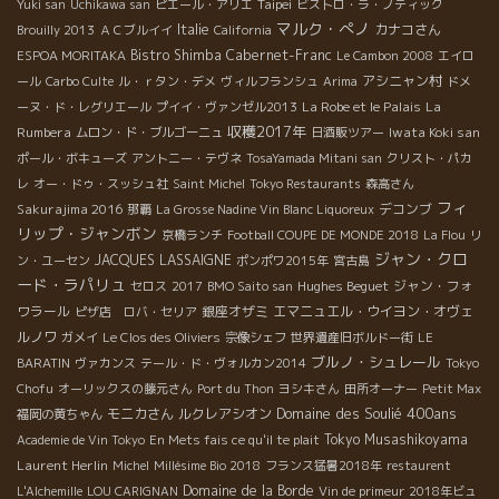
Taipei
Yuki san
Uchikawa san
ピエール・アリエ
ビストロ・ラ・ノティック
マルク・ぺノ
Italie
カナコさん
Brouilly 2013
ＡＣブルイイ
California
Bistro Shimba
Cabernet-Franc
ESPOA MORITAKA
Le Cambon 2008
エイロ
アシニャン村
ール
Carbo Culte
ル・ｒタン・デメ
ヴィルフランシュ
Arima
ドメ
La Robe et le Palais
La
ーヌ・ド・レグリエール
プイイ・ヴァンゼル2013
収穫2017年
Rumbera
Iwata Koki san
ムロン・ド・ブルゴーニュ
日酒販ツアー
ポール・ボキューズ
アントニー・テヴネ
TosaYamada Mitani san
クリスト・パカ
レ
オー・ドゥ・スッシュ社
Saint Michel
Tokyo Restaurants
森高さん
フィ
Sakurajima 2016
デコンブ
那覇
La Grosse Nadine Vin Blanc Liquoreux
リップ・ジャンボン
京橋ランチ
Football COUPE DE MONDE 2018
La Flou
リ
ジャン・クロ
JACQUES LASSAIGNE
ン・ユーセン
ポンポワ2015年
宮古島
ード・ラパリュ
Hughes Beguet
ジャン・フォ
セロス
2017
BMO Saito san
ワラール
銀座オザミ
エマニュエル・ウイヨン・オヴェ
ピザ店 ロバ・セリア
ルノワ
ガメイ
Le Clos des Oliviers
宗像シェフ
世界遺産旧ボルドー街
LE
ブルノ・シュレール
BARATIN
ヴァカンス
テール・ド・ヴォルカン2014
Tokyo
Chofu
オーリックスの藤元さん
Port du Thon
ヨシキさん
田所オーナー
Petit Max
Domaine des Soulié 400ans
モニカさん
ルクレアシオン
福岡の黄ちゃん
Tokyo Musashikoyama
Academie de Vin Tokyo
En Mets fais ce qu'il te plait
Laurent Herlin
Michel
Millésime Bio 2018
フランス猛暑2018年
restaurent
Domaine de la Borde
L'Alchemille
LOU CARIGNAN
Vin de primeur
2018年ビュ