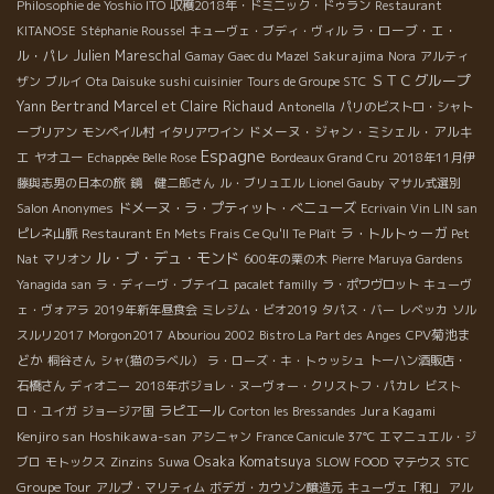
Philosophie de Yoshio ITO
収穫2018年・ドミニック・ドゥラン
Restaurant
ラ・ローブ・エ・
KITANOSE
Stéphanie Roussel
キューヴェ・ブディ・ヴィル
ル・パレ
Julien Mareschal
Sakurajima
Gamay
Gaec du Mazel
Nora
アルティ
ＳＴＣグループ
ザン
ブルイ
Ota Daisuke sushi cuisinier
Tours de Groupe STC
Yann Bertrand
Marcel et Claire Richaud
Antonella
パリのビストロ・シャト
ドメーヌ・ジャン・ミシェル・アルキ
ーブリアン
モンペイル村
イタリアワイン
Espagne
エ
ヤオユー
Echappée Belle Rose
Bordeaux Grand Cru
2018年11月伊
藤與志男の日本の旅
鏡 健二郎さん
ル・ブリュエル
Lionel Gauby
マサル式選別
ドメーヌ・ラ・プティット・べニューズ
Salon Anonymes
Ecrivain Vin LIN san
ラ・トルトゥーガ
ピレネ山脈
Restaurant En Mets Frais Ce Qu'Il Te Plaît
Pet
ル・ブ・デュ・モンド
Nat
マリオン
600年の栗の木
Pierre
Maruya Gardens
Yanagida san
ラ・ディーヴ・ブテイユ
pacalet familly
ラ・ポワヴロット
キューヴ
ェ・ヴォアラ
2019年新年昼食会
ミレジム・ビオ2019
タパス・バー
レベッカ
ソル
CPV菊池ま
スルリ2017
Morgon2017
Abouriou 2002
Bistro La Part des Anges
どか
桐谷さん
シャ(猫のラベル）
ラ・ローズ・キ・トゥッシュ
トーハン酒販店・
石橋さん
ディオニー
2018年ボジョレ・ヌーヴォー・クリストフ・パカレ
ビスト
ラピエール
Jura Kagami
ロ・ユイガ
ジョージア国
Corton les Bressandes
Kenjiro san
Hoshikawa-san
アシニャン
France Canicule 37℃
エマニュエル・ジ
Osaka Komatsuya
STC
ブロ
モトックス
Zinzins
Suwa
SLOW FOOD
マテウス
Groupe Tour
アルプ・マリティム
ボデガ・カウゾン醸造元
キューヴェ「和」
アル