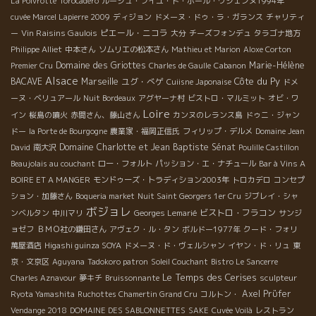
La Poivrotte
Torocadero
ルージュ・フイユ・ド・ポール・ウジェンヌ1994年
cuvée Marcel Lapierre 2009
ディジョン
ドメーヌ・ドゥ・ラ・ガランス
チャリティ
Vin Raisins Gaulois
ピエール・ニコラ
ー
大分
チーズフォンデュ
タラゴナ地方
Philippe Alliet
中本さん
ソムリエの松本さん
Mathieu et Marion
Aloxe Corton
Domaine des Griottes
Marie-Hélène
Premier Cru
Charles de Gaulle
Cabanon
Alsace
Côte du Py
BACAVE
Marseille
ユグ・べゲ
Cuiisne Japonaise
ドメ
ーヌ・ベリュアール
Nuit Bordeaux
アグヤーナ村
ビストロ・マルミット
オビ・ワ
Loire
イン
桜島の噴火
赤間さん、藤山さん
カンヌのレランス島
ドゥニ・ジャン
ドー
la Porte de Bourgogne
農業家・福岡正信氏
フィリップ・デルメ
Domaine Jean
Domaine Charlotte et Jean Baptiste Sénat
David
南大沢
Poulille Castillon
Beaujolais au couchant
ロー・フォルト
パッション・エ・ナチュール
Bar à Vins A
BOIRE ET A MANGER
モンドゥーズ・トラディション2003年
トロカデロ
コンセプ
ション・加藤さん
Boqueria market
Nuit Saint Georgers 1er Cru
ジブレイ・シャ
ボジョレ
ビストロ・フラコン
ンベルタン
中川マリ
Georges Lemarié
サンジ
ョゼフ
ＢＭＯ社の鎌田さん
アヴェク・ル・タン
ボルドー1977年
クード・フォリ
萬屋酒店
Higashi guinza SOYA
ドメーヌ・ド・ヴェルシャン
イヤン・ド・リュ
東
京・文京区
Aguyana
Tadokoro patron
Soleil Couchant
Bistro Le Sancerre
Le Temps des Cerises
Charles Aznavour
夢キチ
Bruissonnante
sculpteur
Axel Prϋfer
Ryota Yamashita
Ruchottes Chamertin Grand Cru
コルトン・
Vendange 2018
DOMAINE DES SABLONNETTES
SAKE
Cuvée Voilà
レストラン