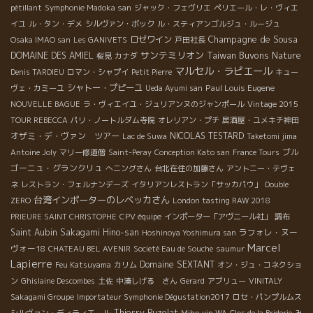
pétillant
Symphonie Madoka san
ジャック・フェヴリエ
ペリエール・レ・ヴィエ
イユ
ル・タン・デメ
シルヴァン・ボック
ル・スティアンゴルジュ・ルージュ
Champagne de Sousa
ロゼワイン
Osaka IMAO san
Les GANIVETS
戸田社長
サンテミリオン
Taiwan Buvons Nature
DOMAINE DES AMIEL
桜見
カナダ
マルセル・ラピエール
Denis TARDIEU
ロマン・シャプイ
Petit Pierre
キュー
シャトー・プピーユ
Paul Louis Eugene
ヴェ・カミーユ
Ueda Ayumi san
NOUVELLE BAGUE
ラ・ヴィエイユ・ジュリアンヌのジャンポール
Vintage 2015
TOUR REBECCA
パリ・ノートルダム寺院
オレリアン・プチ
居酒屋・ユメキチ神田
オザミ・デ・ヴァン ツアー
NICOLAS TESTARD
Lac de Suwa
Taketomi jima
ブル
Antoine Joly
マリー修道僧
Saint-Peray
Conception Kato san
France Tours
ゴーニュ・グランクリュ
へニングさん
台北在住の加藤さん
アントニー・テヴェ
ネ
レストラン・フェルナンデーズ
イタリアンレストラン「サッカパウ」
Double
台湾インポーターのレベッカさん
ZERO
London tasting RAW 2018
PRIEURE SAINT CHRISTOPHE
CPV équipe
インポーター「アヴニール社」
調布
Saint Aubin
Sakagami Hino-san
ラフォレ・ヌー
Hoshinoya Yoshimura san
Marcel
ヴォー18
CHATEAU BEL AVENIR
Societé Eau de Souche
saumur
Lapierre
Domaine SEXTANT
Feu Katsuyama
カリム
オン・ジュ・コネクショ
ン
Ghislaine Descombes
土佐
中湊しげる さん
Gerard
アブリュー
VINITALY
Sakagami Groupe
Importateur Symphonie Dégustation2017
ロセ・パンプルムス
Thierry Puzelat
シルヴァン・ディティエール
Miho
vin WA
Clos de la Briderie
み