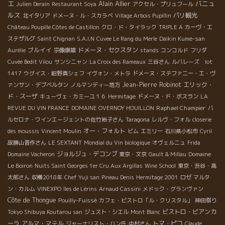
エ
Alain Allier
バニュ
Julien Derain
Restaurant Soya
アクセル・プリュフール
ルス
パリ観光
北イタリア
ドメーヌ・ル・スカラベ
Village Arbois Pupillin
Château Poupille Côtes de Castillon
クロ・ド・タイラック
TRIPLE A
カーヴ・エ
ステザルグ
Saint Chignan
S.A.I.N
Cuvee Le Rang du Merle
Daikin Kume-san
ブルイイ
ドメーヌ・セクスタン
Aurélie
宗像康雄
stands
コンコルド
フリダ
Cuvée Bedit Vilou
サンシニャン
La Croix des Rameaux
三谷さん
ルバレーズ lot
1417
ウグイス・紺野真シェフ
イヴォン・メトラ
ドメーヌ・ステファニー・エ・ヴ
Jean-Pierre Robinot
エリック・
ァンサン・デブベルタン
ノルマンディー地方
ド・スーザ
キューヴェ・カミーユ１６
Hermitage
ドメーヌ・ド・ボスラン
LA
Raphael Champier
REVUE DU VIN FRANCE
DOMAINE OVERNOY HOUILLON
バ
ルセロナ・ワインエージェントの佐竹裕子さん
Taragona
レルヴ・フォル
closerie
オー・フォルト
des moussis
Vincent Moulin
ビム
エミリー
石川県小松市
Cyril
故勝山晋作さん
LE SEXTANT
Mondial du Vin biologique
オヴェルニュ
Frida
ジョルジュ・デコンブ
Domaine Vacheron
東京・文京
Gault & Millau
Domaine
Le Boiron
Nuits Saint Georges 1er Cru Aux Argillas
Wine School
東京・渋谷・高
太郎さん
収穫2018年
Chef Yuji san
Pineau Denis
Hermitage 2001
ロゼ
マルタ
ン・カルム
VINEXPO
îles de Lérins
Arnaud Cassini
メドック・グランヴァン
Côte de Thongue
Pouilly-Fuissé
カフェ・ビストロ「ル・クリスタル」
神田祭り
ビストロ・ビアンカ
Tokyo Shibuya Koutarou san
ジュスト・シエル
Mont Blanc
ーラ
アルマ・マテル
トマ・ピコ
ジャーナリスト・ハン氏
中村さん
Claude