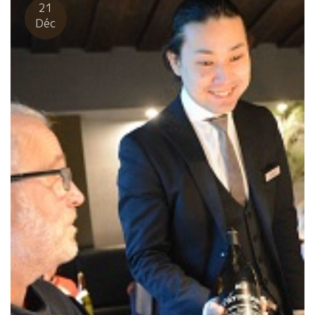
せんでしたが、 他のお勧めワインも、すべてが心地よく楽しかっ
21
た。 最後のお茶も良かったですよ。松本さん、有難うご
Déc
ざいました。