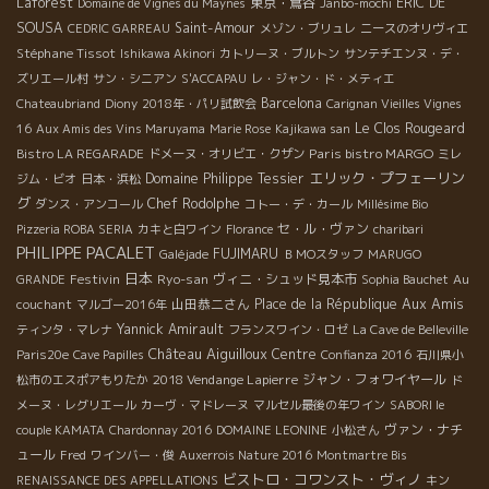
Laforest
東京・鴬谷
ERIC DE
Domaine de Vignes du Maynes
Janbo-mochi
SOUSA
Saint-Amour
CEDRIC GARREAU
メゾン・ブリュレ
ニースのオリヴィエ
Stéphane Tissot
Ishikawa Akinori
カトリーヌ・ブルトン
サンテチエンヌ・デ・
ズリエール村
サン・シニアン
S'ACCAPAU
レ・ジャン・ド・メティエ
Barcelona
Chateaubriand
Diony
2018年・パリ試飲会
Carignan Vieilles Vignes
Le Clos Rougeard
16
Aux Amis des Vins Maruyama
Marie Rose
Kajikawa san
Paris bistro MARGO
Bistro LA REGARADE
ドメーヌ・オリビエ・クザン
ミレ
エリック・プフェーリン
Domaine Philippe Tessier
ジム・ビオ
日本・浜松
グ
Chef Rodolphe
ダンス・アンコール
コトー・デ・カール
Millésime Bio
セ・ル・ヴァン
Pizzeria ROBA SERIA
カキと白ワイン
Florance
charibari
PHILIPPE PACALET
FUJIMARU
Galéjade
ＢＭОスタッフ
MARUGO
日本
Festivin
Ryo-san
ヴィニ・シュッド見本市
GRANDE
Sophia Bauchet
Au
Aux Amis
山田恭二さん
Place de la République
couchant
マルゴー2016年
Yannick Amirault
ティンタ・マレナ
フランスワイン・ロゼ
La Cave de Belleville
Château Aiguilloux
Centre
Paris20e
Cave Papilles
Confianza 2016
石川県小
2018 Vendange Lapierre
ジャン・フォワイヤール
松市のエスポアもりたか
ド
メーヌ・レグリエール
カーヴ・マドレーヌ
マルセル最後の年ワイン
SABORI le
ヴァン・ナチ
couple KAMATA
Chardonnay 2016
DOMAINE LEONINE
小松さん
ュール
Fred
ワインバー・俊
Auxerrois Nature 2016
Montmartre Bis
ビストロ・コワンスト・ヴィノ
RENAISSANCE DES APPELLATIONS
キン