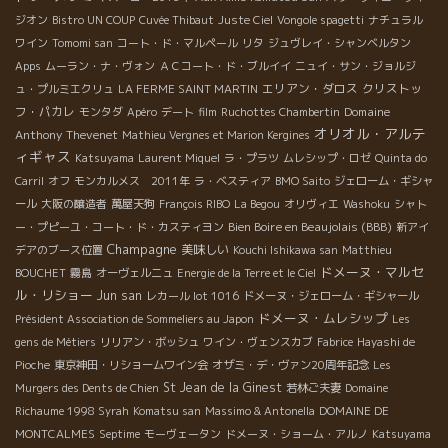
ジオン
Bistro UN COUP
Cuvée Thibaut
Juste Ciel
Vongole spagetti
ナチュラル
ワイン
Tomomi san
コート・ド・マルペール
リタ
ジュヴレイ・シャンベルタン
Apps
ムーラン・ナ・ヴォン
ＡＣコート・ド・ブルイイ
ニュイ・サン・ジョルジ
エリアン・ダロス
クリストッ
ュ・プルミエクリュ
LA FERME SAINT MARTIN
フ・パカレ
Domaine
モンタダ
Apéro
デート
film
Ruchottes Chambertin
オリオル・アルテ
Anthony Thevenet
Mathieu Vergnes et Marion Kergines
ィギャス
Katsuyama
Laurent Miquel
ラ・プラツ
ムレシップ・ロゼ
Quinta do
Carril
オフ
モンカルメス 2011年
ラ・ベスティア
BMO Saito
ジェローム・ギシャ
ール
大阪の醸造者
萬屋天狗
François RIBO
La Begou
オリヴィエ
Washoku
シャト
Bien Boire en Beaujolais (BBB)
ー・プピーユ・コート・ド・カスティヨン
新アイ
Champagne
美味しい
デアのブース位置
Kouchi Ishikawa san
Matthieu
ドメーヌ・マルセ
BOUCHET
霧島
オーヴェルニュ
Energie de la Terre et le Ciel
ル・リショー
Jun san
レカール lot 1016
ドメーヌ・ジェローム・ギシャール
ドメーヌ・ムレシップ
Président Association de Sommeliers au Japon
Les
gens de Métiers
リリアン・ボッシュ
ワイン・ヴェンスカブ
Fabrice
Hayashi de
Pioche
東京神田・リショームワイン会
オザミ・デ・ヴァン20周年記念
Les
St Jean de la Ginest
Murgers des Dents de Chien
若林ご夫妻
Domaine
Richaume 1998 Syrah
Komatsu san
Massimo & Antonella
DOMAINE DE
MONTCALMES
Septime
モーヴェータン
ドメーヌ・ショーム・アルノ
Katsuyama