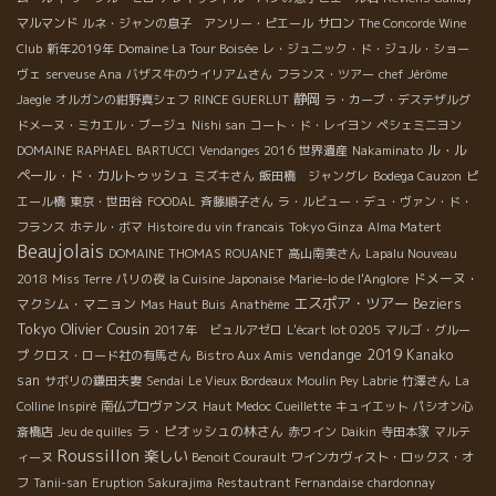
マルマンド
ルネ・ジャンの息子 アンリー・ピエール
サロン
The Concorde Wine
Club
新年2019年
Domaine La Tour Boisée
レ・ジュニック・ド・ジュル・ショー
ヴェ
serveuse Ana
バザス牛のウイリアムさん
フランス・ツアー
chef Jérôme
静岡
Jaegle
オルガンの紺野真シェフ
RINCE GUERLUT
ラ・カーブ・デステザルグ
ドメーヌ・ミカエル・ブージュ
Nishi san
コート・ド・レイヨン
ペシェミニヨン
ル・ル
DOMAINE RAPHAEL BARTUCCI
Vendanges 2016
世界遺産
Nakaminato
ペール・ド・カルトゥッシュ
ミズキさん
飯田橋 ジャングレ
Bodega Cauzon
ピ
エール橋
東京・世田谷
FOODAL
斉藤順子さん
ラ・ルビュー・デュ・ヴァン・ド・
Tokyo Ginza
フランス
ホテル・ボマ
Histoire du vin francais
Alma Matert
Beaujolais
DOMAINE THOMAS ROUANET
高山南美さん
Lapalu Nouveau
ドメーヌ・
2018
Miss Terre
パリの夜
la Cuisine Japonaise
Marie-lo de l'Anglore
エスポア・ツアー
マクシム・マニョン
Beziers
Mas Haut Buis
Anathème
Tokyo
Olivier Cousin
2017年 ビュルアゼロ
L'écart lot 0205
マルゴ・グルー
vendange 2019
Kanako
プ
クロス・ロード社の有馬さん
Bistro Aux Amis
san
サボリの鎌田夫妻
Sendai
Le Vieux Bordeaux
Moulin Pey Labrie
竹澤さん
La
Colline Inspiré
南仏プロヴァンス
Haut Medoc
Cueillette
キュイエット
パシオン心
ラ・ピオッシュの林さん
斎橋店
Jeu de quilles
赤ワイン
Daikin
寺田本家
マルテ
Roussillon
楽しい
ィーヌ
Benoit Courault
ワインカヴィスト・ロックス・オ
フ
Tanii-san
Eruption Sakurajima
Restautrant Fernandaise
chardonnay