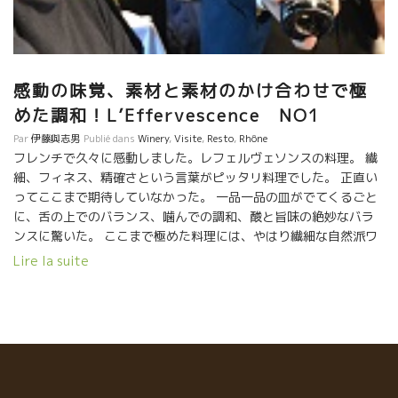
感動の味覚、素材と素材のかけ合わせで極
めた調和！L’Effervescence NO1
Par
伊藤與志男
Publié dans
Winery
,
Visite
,
Resto
,
Rhône
フレンチで久々に感動しました。レフェルヴェソンスの料理。 繊
細、フィネス、精確さという言葉がピッタリ料理でした。 正直い
ってここまで期待していなかった。 一品一品の皿がでてくるごと
に、舌の上でのバランス、噛んでの調和、酸と旨味の絶妙なバラ
ンスに驚いた。 ここまで極めた料理には、やはり繊細な自然派ワ
インしか合わせられないでしょう。 ノマをはじめ世界の超一流レ
Lire la suite
ストランのメーンのワインが自然派になっているのは当然のこと
だと思う。 この繊細なバランスの味覚に、樽香ビンビンのワイン
だったり、線の太すぎるワインは合わない。 折角のフィネスが台
無しになってしまう。 酸とミネラルが細くスーット真っ直ぐに伸
びてくるようなワインがいい。 若きソムリエの松本さんがピタリ
と合わせてくれる。 松本さんは個人的にもダール・エ・
リボの白ワインが大好きで、よくここの料理に合わせて使ってい