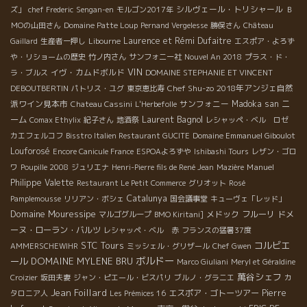
シルヴェール・トリシャール
ズ」
chef Frederic
Sengan-en
モルゴン2017年
Ｂ
ＭОの山田さん
Domaine Patte Loup
Pernand Vergelesse
勝俣さん
Château
Laurence et Rémi Dufaitre
Gaillard
生産者一押し
Libourne
エスポア・よろず
や・リショームの歴史
竹ノ内さん
サンフォニー社
Nouvel An 2018
プラス・ド・
VIN
イヴ・カムドボルド
ラ・ブルス
DOMAINE STEPHANIE ET VINCENT
Chef Shu-zo
2018年アンジェ自然
DEBOUTBERTIN
パトリス・ユグ
東京恵比寿
派ワイン見本市
サンフォニー
Madoka san
ニ
Chateau Cassini
L'Herbefolle
Laurent Bagnol
ーム
Comax Ethylix
紀子さん
地酒祭
レシャッペ・ベル ロゼ
カエフェルコフ
Bisstro Italien Restaurant GUCITE
Domaine Emmanuel Giboulot
Louforosé
Encore Canicule France
ESPOAよろずや
Ishibashi Tours
レザン・ゴロ
Manuel
ワ
Poupille 2008
ジュリエナ
Henri-Pierre fils de René Jean
Mazière
Philippe Valette
Restaurant Le Petit Commerce
グリオット
Rosé
Catalunya
Pamplemousse
リリアン・ボシェ
国会議事堂
キューヴェ「レッド」
Domaine Mouressipe
メドック
フルーリ
ドメ
マルゴグループ
BMO Kiritani]
ーヌ・ローラン・バルツ
レシャッペ・ベル 赤
フランスの猛暑37度
STC Tours
コルビエ
AMMERSCHEWIHR
ミッシェル・グリザール
Chef Gwen
ボルドー
ール
DOMAINE MYLENE BRU
Marco Giuliani
Meryl et Géraldine
萬谷シェフ
Croizier
坂田夫妻
ジャン・ピエール・ビスパリ
ブルノ・グラニエ
カ
Jean Foillard
エスポア・ゴトーツアー
Pierre
タロニア人
Les Prémices 16