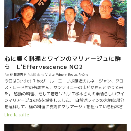
心に響く料理とワインのマリアージュに酔
う L’Effervescence NO2
Par
伊藤與志男
Publié dans
Visite
,
Winery
,
Resto
,
Rhône
今日はDard et Riboダール・エ・リボ醸造のルネ・ジャン、クロ
ス・ロード社の有馬さん、サンフォニーのまどかさんとやって来
た。 感動の料理、そして若きソムリエ松本さんの素晴らしいワイ
ンマリアージュの技を堪能しました。 自然派ワインの大切な部分
を理解して、極の料理に真剣にマリアージュを狙っている松本さ
んにも感動しました。 日本も自然派ワインが一流レストランに本
Lire la suite
格的に使われだした。 心から嬉しい。 レフェルヴェソンスのメニ
ュも凝っていてました。 松本さんのサービス、写真には撮りま