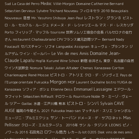
Sud
Medoc
Domaine Catherine Bernard
La Casa del Perro
Villié-Morgon
2018 Beaujolais
Sebastien Dervieux
Sylvère Trichard Nouveau
フィロキセラ
Nouveaux
レストラン・グラン８
思想
Mr. Yasuhiro Shibuya
Jean-Paul
ビスト
ロ・ル・セルクル・ルージュ
ドメーヌ・ド・レシャリエール
マス・ド・レスカリダ
Porto
フィリップ・マッフル
tourisme
世界ソムリエ協会の会長
バルセロナの佐竹
さん
restaurent Chateaubriand
CPVフランス蔵元訪問ツアー
Bernard Nady
Foucault
セバスチャン・リフォ
Languedoc Assignan
キューヴェ・プランタン
ジ
Domaine Jean-
Le Vin de mes Amis
ルアザム
ワイン・ビールバー
Claude Lapalu
Hop'là
Kurumé Wine School
新宿
谷井さん
東京・名古屋の自然
Julian Altaber
Corton
ワイン大試飲会
Nomura Takaki
Chenas
Kanazawa
Charlemagne
René Mosse
ビストロ・アトリエ
クロ・デ・ゾリヴィエ
Pays de
Morgon
l'Europe orientale
Fukuoka
MOF Laurent Duchaîne
bistro YUIGA de
Emmanuel Lassaigne
Kanazawa
ソフィア・ボシェ
Etienne Deiss
エドワール・
ラフィット
Sébastien Riffault
テロワール
Pourriture Noble
ラ・ミーゾ・ヴェー
ビストロ・シンバ
CAVE
ツアー
Sylvain
ル
Gaillac
水道・江戸川橋
熊本
AUGE
福岡の今尾さん
2021
Fukuoka Imao-san
マッチルド・スリエ
シャンボル・
サン・トーバン
Mas
ミュージニ・プルミエクリュ
ドメーヌ・デ・サブロネット
Pellisser
クローズ・エルミタージュ 2016年
サン
ル・タジンヌ
LEONIS
ピノ・
ロワール地方
ノワール 2016
石田克己
レカール lot 0205
Diak
vins de mes amis