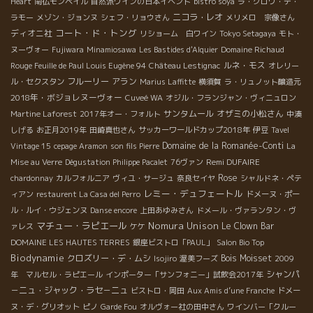
Heart
南仏モンペイル
自然派ワインの日本イベント
bistro soya
ラ・クロワ・デ・
ニコラ・レオ
ラモー
メゾン・ジョンヌ
シェフ・リョウさん
メリメロ 宗像さん
コート・ド・トング
ディオニ社
リショーム 白ワイン
Tokyo Setagaya
モト・
ヌーヴォー
Fujiwara
Minamiosawa
Les Bastides d'Alquier
Domaine Richaud
ルネ・モス
Rouge Feuille de Paul Louis Eugène 94
Château Lestignac
オレリー
フルーリー
アラン
ル・セクスタン
Marius Laffitte
横須賀
ラ・リュノット醸造元
2018年・ボジョレヌーヴォー
Cuveé WA
オジル・フランジャン・ヴィニュロン
サンタムール
オザミの小松さん
Martine Laforest
2017年オー・フォルト
中湊
しげる
お正月2019年
田崎真也さん
サッカーワールドカップ2018年
伊豆
Tavel
Domaine de la Romanée-Conti
Vintage 15
cepage Aramon
son fils Pierre
La
Remi DUFAIRE
Mise au Verre
Dégustation Philippe Pacalet
76ヴァン
Rose
chardonnay
カルフォルニア
ヴィユ・サージュ
奈良セイヤ
シャルドネ・ペテ
レミー・デュフェートル
ィアン
restaurent La Casa del Perro
ドメーヌ・ポー
ル・ルイ・ウジェンヌ
Danse encore
上田あゆみさん
ドメール・ヴァランタン・ヴ
マチュー・ラピエール
Nomura Unison
Le Clown Bar
ァレス
ケケ
DOMAINE LES HAUTES TERRES
銀座ビストロ「PAUL」
Salon Bio Top
Biodynamie
クロズリー・デ・ムシ
Bois Moisset
Isojiro
渥美フーズ
2009
シャンパ
年 マルセル・ラピエール
インポーター「サンフォニー」試飲会2017年
－ニュ・ジャック・ラセ－ニュ
ビストロ・岡田
Aux Amis d’une Franche
ドメー
ヌ・デ・グリオット
ピノ
Garde Fou
オルヴォー社の田中さん
ワインバー「クルー