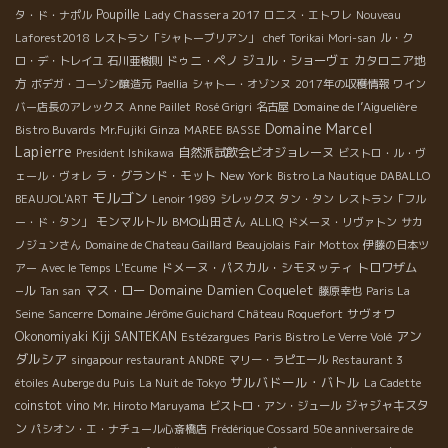
Poupille
Lady Chassera 2017
タ・ド・ナポル
ロニス・エトワレ
Nouveau
Laforest2018
レストラン「シャトーブリアン」
chef Torikai
Mori-san
ル・ク
ドゥニ・ペノ
ジュル・ショーヴェ
カタロニア地
ロ・デ・トレイユ
石川亜樹則
方
ボデガ・コーゾン醸造元
Paellia
シャトー・オゾンヌ
2017年の収穫情報
ワイン
Domaine de l’Aiguelière
バー店長のアレックス
Anne Paillet
Rosé Grigri
名古屋
Domaine Marcel
Bistro Buvards
Mr.Fujiki
Ginza
MAREE BASSE
Lapierre
自然派試飲会ビオジョレーヌ
President Ishikawa
ビストロ・ル・ヴ
ラ・グランド・モット
New York
ェール・ヴォレ
Bistro La Nautique
DABALLO
モルゴン
BEAUJOL'ART
Lenoir 1989
シレックス
タン・タン
レストラン「フル
モンマルトル
BMO山田さん
ー・ド・タン」
ALLIQ
ドメーヌ・リヴァトン
サカ
ノジュンさん
Domaine de Chateau Gaillard
Beaujolais Fair
Mottox
伊藤の日本ツ
ドメーヌ・パスカル・シモヌッティ
トロワザム
アー
Avec le Temps
L'Ecume
Domaine Damien Coquelet
−ル
マス・ロー
Tan san
藤原幸也
Paris La
サヴォワ
Seine
Sancerre
Domaine Jérôme Guichard
Château Roquefort
アン
Okonomiyaki Kiji SANTEKAN
Estézargues
Paris Bistro Le Verre Volé
ダルシア
singapour restaurant ANDRE
マリー・ラピエール
Restaurant 3
サルバドール・バトル
étoiles Auberge du Puis
La Nuit de Tokyo
La Cadette
coinstot vino
ジャジャキスタ
Mr. Hiroto Maruyama
ビストロ・アン・ジュール
ン
パシオン・エ・ナチュール心斎橋店
Frédérique Cossard
50e anniversaire de