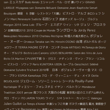
ミュスカデ
san
Budo Kendo
エシャッペ・ベル・ロゼ
濃いワイン
GRAND
Domaine Jean-Baptiste Senat
LARGUE
Miyagawa san
Domaine Belluard
ビストロ・マルゴ
シ
Bouzigues
銀座 ６
京都・レストラン「大鵬」
水口シェフ
石田シェフ
ノン
Marc Penavayre
Sudiste
武道オンズ
ルージュ・ゴルジュ
ジュリ・ブロスラ
Loïc
グループ・エスポア
Morgon 2016
Sena
ワイン・リタ
ラングロール
ン
Jordy Perez
収穫時期2018
2018 Coupe de Monde
ボジョレ
Beeaujolais Nouveaux 2018
Chateau Restignac
料理人の高太郎さん
ー・ヌーボー
台湾
Orveaux Tanaka san
Mr. Hiroshi OSONO
ポルトガル
ボージ
ロマネ・コンチ
ョロワーズ
TERRA MADRE
Oriole ARTIGAS
Mr.Tamajo de Diony
Bistro Les Canons
オー・ザルジラ
LOUIS BENJAMIN
Salon des Vins de Jura
Bisto St.Martin
CPVの竹下君
ラ・グロス・ナディンヌ・ヴァン・ブラン・リコル
Geschickt
Séléné
ー
ビストロ・ソワッフ
Paris KUNITORA UDON
ルーブル
Domaine Sylvère Trichard
2018年 日本・ボジョレヌーヴォー会
マス・ロ
ー・ブラン
ESPOA Kamataya
クロ・デ・ヴィーニュー・デュ・メイヌ
Ooita
Pouilly-Fumé
ジェローム・ソリーニ
シードル
BIOJOLAISE
シャトレ
ティエリー・フォレスチエ
イヤン・ベルトラン
Nyctalopie
Mondeuse
大阪の小松屋
Tradition 2003
pensee
南フランス
東京荒川区のエスポア山枡さん
ガロ・ヴァン
ITO JAPON TOURS
ワイン ＳＭ
シャトー・カッシーニ
Valençay
Julien Guillot
Le Temps d'Aimer
中湊シェフご夫妻
ガヌヴァ醸造元
観光
東銀座ヴ
Perpignan
Les
ィヴィエンヌ
Izu
湘南
Les Vignes de Mongueux
貴腐
Rita