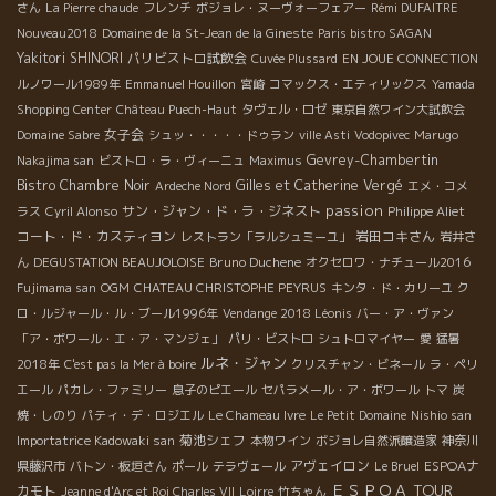
さん
La Pierre chaude
フレンチ
ボジョレ・ヌーヴォーフェアー
Rémi DUFAITRE
Nouveau2018
Domaine de la St-Jean de la Gineste
Paris bistro SAGAN
Yakitori SHINORI
パリビストロ試飲会
Cuvée Plussard
EN JOUE CONNECTION
ルノワール1989年
Emmanuel Houillon
宮崎
コマックス・エティリックス
Yamada
Shopping Center
Château Puech-Haut
タヴェル・ロゼ
東京自然ワイン大試飲会
女子会
Domaine Sabre
シュッ・・・・・ドゥラン
ville Asti
Vodopivec
Marugo
Gevrey-Chambertin
Nakajima san
ビストロ・ラ・ヴィーニュ
Maximus
Bistro Chambre Noir
Gilles et Catherine Vergé
Ardeche Nord
エメ・コメ
passion
サン・ジャン・ド・ラ・ジネスト
ラス
Cyril Alonso
Philippe Aliet
コート・ド・カスティヨン
岩田コキさん
レストラン「ラルシュミーユ」
岩井さ
Bruno Duchene
ん
DEGUSTATION BEAUJOLOISE
オクセロワ・ナチュール2016
Fujimama san
OGM
CHATEAU CHRISTOPHE PEYRUS
キンタ・ド・カリーユ
ク
ロ・ルジャール・ル・ブール1996年
Vendange 2018 Léonis
バー・ア・ヴァン
「ア・ボワール・エ・ア・マンジェ」
パリ・ビストロ
シュトロマイヤー
愛
猛暑
ルネ・ジャン
2018年
C'est pas la Mer à boire
クリスチャン・ビネール
ラ・ペリ
エール
パカレ・ファミリー
息子のピエール
セパラメール・ア・ボワール
トマ
炭
焼・しのり
パティ・デ・ロジエル
Le Chameau Ivre
Le Petit Domaine
Nishio san
菊池シェフ
Importatrice Kadowaki san
本物ワイン
ボジョレ自然派醸造家
神奈川
アヴェイロン
ESPOAナ
県藤沢市
バトン・板垣さん
ポール
テラヴェール
Le Bruel
ＥＳＰＯＡ TOUR
カモト
Jeanne d'Arc et Roi Charles VII
Loirre
竹ちゃん