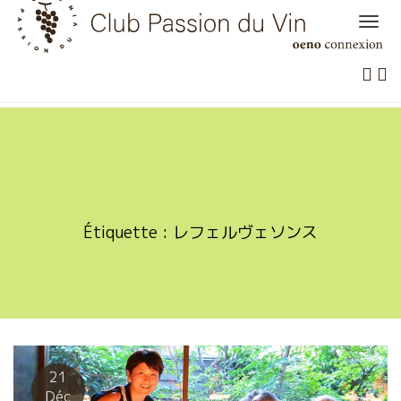
Skip
to
content
Étiquette :
レフェルヴェソンス
21
Déc