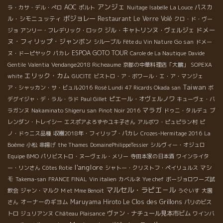
アンジェ
AOC
パスカ
ラ・カサ・デル・ぺロ
ポルト
Nuitage
Isabelle
La Louce
ボジョレー
ル・シモニュッティ
Restaurant Le Verre Volé
クロ・ド・ヴー
ドメー
ジル・キャトリンヌ・ヴェルジェ
ジョ
アンリー・フレデリック・ロック
ヌ・フィリップ・ジャンボン
Go san
シルーブル
Fête du Vin Nature
ドメー
ESPOA GOTO TOUR
ヌ・ドーピヤック
パカレ
Carole de La Nautique
Davide
Gentile
Valentia
Vendange2018 Richeaume
京都の中華料理店「大鵬」
SOPEXA
エリック・カム
white
GUCITE
ビストロ・ア・ボワール・エ・ア・マンジェ
Taiwan
ア・シャッカン・サ・ビュル2016
Rosé Lundi
47 Ricards Okada san
ボ
ピエール・オヴェルノワ
デグイジャ・デ・ラル・ラド
Paul Gillet
キューヴェ・バ
マラガ
ラガンヌ
Nakaminato Shigeru san
Pinot Noir 2016
ドゥニ・タルデュ
ブ
レンダン・トレイシー
エスポアよろずやユキ子さん
アルボワ・ピュピラン村
ピ
ノ・ドゥニス品種
収穫2018年・フィリップ・パカレ
Crozes-Hermitage 2016
La
Boème
小松
串揚げ
the Thames
DomainePhilippeTessier
シルヴィー・オジュロ
Equipe BMO
パリビストロ・ヌーヴェル・メリー
寺田本家の日本酒
ワインライタ
l'anglore
マシ
ー・リンさん
Côtes Rotie
シャトー・クリストフ・ペイリュルス
モ
Takema-san
FRANCE FINAL
Vin italien
カベルネ
Yve chef
ボージョロワーズ試
マルセル・ラピエ－ル
飲会
ジャン・マルク
M et Mme Benoit
うぐいす
大園
Le Clos des Grillons
オーナーのギヨム
Maruyama Hiroto
さん
パリのビス
ヴァン・ナチュール見本市ビム
トロ
ジュリアンヌ
Château Plaisance
ワインバ