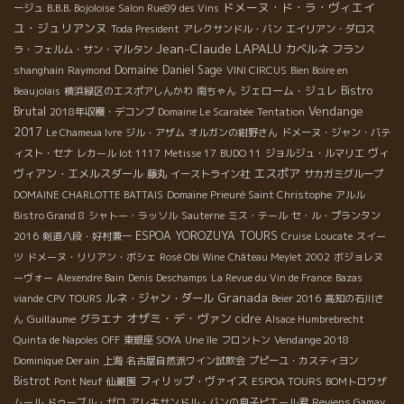
ドメーヌ・ド・ラ・ヴィエイ
ージュ
B.B.B. Bojoloise
Salon Rue89 des Vins
ユ・ジュリアンヌ
Toda President
アレクサンドル・バン
エイリアン・ダロス
Jean-Claude LAPALU
カベルネ フラン
ラ・フェルム・サン・マルタン
Domaine Daniel Sage
shanghain
Raymond
VINI CIRCUS
Bien Boire en
Bistro
ジェローム・ジュレ
Beaujolais
横浜緑区のエスポアしんかわ
南ちゃん
Brutal
Vendange
2018年収穫・デコンブ
Domaine Le Scarabée
Tentation
2017
Le Chameua Ivre
ジル・アザム
オルガンの紺野さん
ドメーヌ・ジャン・バテ
ヴィ
ィスト・セナ
レカール lot 1117
Metisse 17
BUDO 11
ジョルジュ・ルマリエ
エスポア
ヴィアン・エメルスダール
藤丸
イーストライン社
サカガミグループ
DOMAINE CHARLOTTE BATTAIS
Domaine Prieuré Saint Christophe
アルル
Bistro Grand 8
シャトー・ラッソル
Sauterne
ミス・テール
セ・ル・プランタン
ESPOA YOROZUYA TOURS
2016
剣道八段・好村兼一
Cruise
Loucate
スイー
ツ
ドメーヌ・リリアン・ボシェ
Rosé Obi Wine
Château Meylet 2002
ボジョレヌ
ーヴォー
Alexendre Bain
Denis Deschamps
La Revue du Vin de France
Bazas
Granada
ルネ・ジャン・ダール
viande
CPV TOURS
Beier 2016
高知の石川さ
オザミ・デ・ヴァン
Guillaume
グラエナ
cidre
ん
Alsace Humbrebrecht
Vendange 2018
Quinta de Napoles
OFF
東銀座 SOYA
Une île
フロントン
Dominique Derain
上海
名古屋自然派ワイン試飲会
プピーユ・カスティヨン
Bistrot
フィリップ・ヴァイス
Pont Neuf
仙巌園
ESPOA TOURS
BOMトロワザ
ムール
ドゥーブル・ゼロ
アレキサンドル・バンの息子ピエール君
Reviens Gamay