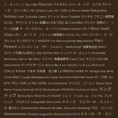
Massimo
カトリ
ノ・カッシーニ
Pays-Bas
アキ子さん
ドメーヌ・トマ・ルアネ
ーヌ・ジャンボン
Nakayama
Mr. Ishida à Lyon
ルーツ66
Le Pet au Diable
Yoshinori san
Shizuoka Japon
サントル
Alain Chapelle
オリオル
フラコン経営者
Côte de Castillon
のジル・ダヴァス
ラフォレ収穫2018年
ゲシクト
世界ピノ・ノ
Rémy Soulié
ワール会議
ラ・ヴィエルジュ・ルージュ
Château Cambon 2017
50ans
ポン・ヌッフ
ラ・ノティック経営者キャロル
フレンチレストラン・ラ・ピ
Marc
ヨッシュ
カンヌのワイン
NAGOYA Vin Nature grande dégustation
Pesnot
レストラン「ル・プチ・コメルス」
Kaefferkopf
良質食品店
PARIS
2019
八丈島の山田さん
Mas de Mon Père
エリック
カーエム３１
Assemblée
Nationale
Harrys Bar Paris
マスぺリ
無農薬野菜
Event Tour
モルゴン2016年
Coexistence
ディナミタージュ
Bistro Bar à vin UGUISU
レキュム
Bistro LE
La Méditerranée
CERCLE ROUGE
六本木
日本酒 五人娘
M. Yanaginuma
Wine
セーヌ河
Style WINO
Couple Wakabayashi
Camel
Autriche
Mathilde Soulié
Vin
RITA
ガロンヌ河
LE PRE VERRE
Les Anonymes
オリビエ・コーエン
Eglise Saint
ラング
Pierre
France Canicule 2018
Okonomiyaki PASEMIA
Huitres et blanc
ドック
Bistro Paris NOUVELLE MAIRIE
シェフ・ジェローム・ジェグル
フレデ
ドメーヌ・ジェラール・シュレー
リック・プルタリエ
Languedoc-Roussillon
ル
クロ・マソット
宮川さん
Domaine des Maisons Brulées
Brasserie Vendange
ドメーヌ・デ・スリ
Oenoconnexion
Domaine Laguerre
Danse encore 2016