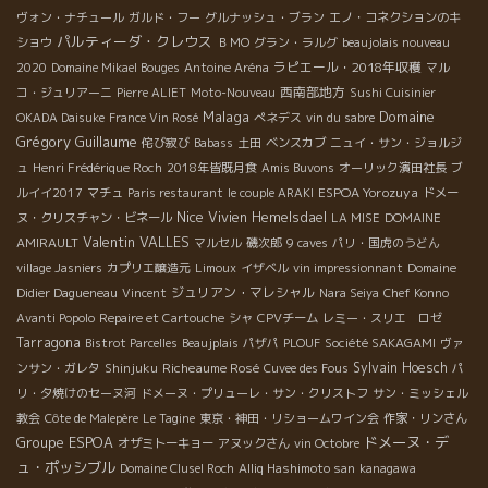
ヴォン・ナチュール
ガルド・フー
グルナッシュ・ブラン
エノ・コネクションのキ
パルティーダ・クレウス
ショウ
ＢＭО
グラン・ラルグ
beaujolais nouveau
ラピエール・2018年収穫
2020
Domaine Mikael Bouges
Antoine Aréna
マル
西南部地方
コ・ジュリアーニ
Pierre ALIET
Moto-Nouveau
Sushi Cuisinier
Malaga
Domaine
OKADA Daisuke
France Vin Rosé
ぺネデス
vin du sabre
Grégory Guillaume
侘び寂び
Babass
土田
ベンスカブ
ニュイ・サン・ジョルジ
ュ
Henri Frédérique Roch
2018年皆既月食
Amis Buvons
オーリック濱田社長
ブ
ESPOA Yorozuya
ルイイ2017
マチュ
Paris restaurant
le couple ARAKI
ドメー
Nice
Vivien Hemelsdael
ヌ・クリスチャン・ビネール
LA MISE
DOMAINE
Valentin VALLES
AMIRAULT
マルセル
磯次郎
9 caves
パリ・国虎のうどん
village Jasniers
カプリエ醸造元
Limoux
イザベル
vin impressionnant
Domaine
ジュリアン・マレシャル
Didier Dagueneau
Vincent
Nara Seiya
Chef Konno
Avanti Popolo
Repaire et Cartouche
シャ
CPVチーム
レミー・スリエ ロゼ
Tarragona
Bistrot Parcelles
Beaujplais
パザパ
PLOUF
Société SAKAGAMI
ヴァ
Richeaume Rosé
Sylvain Hoesch
ンサン・ガレタ
Shinjuku
Cuvee des Fous
パ
リ・夕焼けのセーヌ河
ドメーヌ・プリューレ・サン・クリストフ
サン・ミッシェル
教会
Côte de Malepère
Le Tagine
東京・神田・リショームワイン会
作家・リンさん
Groupe ESPOA
ドメーヌ・デ
オザミトーキョー
アヌックさん
vin Octobre
ュ・ポッシブル
Domaine Clusel Roch
Alliq Hashimoto san
kanagawa