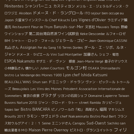
シャンパーニュ
Pénitentes
カスティヨン
メリル・エ・ジェラルディンヌ・ク
ドメーヌ・ド・ラングロール
ロワジエ
Akoibon
ITO sejour bien occupe au
Les Vignes d'Olivier
Japon
久留米ワインスクール
Chef Kikuchi
ラミディア醸
Banyuls-sur-Mer
造元
Restaurent Fleur de Thym
文芸社
Mauvais Temps
野崎
第二回台湾自然派ワイン試飲会
Keke Descombe
ワインショップ
ルフォーロゼ
ジェラール・ゴビー
BIM
シャトー・ロック・フォール
Jean-Dominique CASSINI
丸山さん
Assignan
ダール・エ・リボ、ルネ・
Fer du Sang 16
Terres Dorées
ジャン
加藤さん
ドメーヌ・ラピエール
Vini Sud Montpellier
シェフ・菊池
ESPOA Nakamoto
オザミ・デ・ヴァン 銀座
Jean-Marie Vergé
息子のマリウス
モルゴン村
小林康弘さん
懐かしい
Julien Courtois
OSAKA Shinsaibashi
Lyon chef Ishida Katsumi
bistro
La Vendange des Moines 1988
ドミニック・ドゥラン
BEAUJ'ALL'WINS
Shun san
ヴァン・ピックール
トゥール
ーズ
Beeaujolais
Les Vins des Moines
Président Association Internationale de
グラナダ
Domaine Lapierre
Sommeliers
東京の夜景
リヨンの石田シェフ
Taiwan
Buvons Nature 2018
ジャン・クロード・ラトー
street Rambla
カリピージュ
Bistro BIANCARA
福岡
tapas bar
ピノノワールの「和」
西尾さん
マキシムス
ラモン・サヴェドラ
chef Nakaminato
Brouilly 2017
Bistro Paul Bert
フラン
Sud-Ouest
Seine
ス対ウルグアイ：２：１
エニンドさん
Canigou
Sachiko san
フィリ
Maison Pierre Overnoy
輸出業者ＢＭＯ
ビストロ・グランユイットゥ