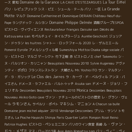
Domaine de la Garance
La Tour Eiffel
ース
愛知
LA CAVE D’ESTEZARGUES
La Grande
パリ・レピュブリック
シス・ピエ・シュール・テール
パリ・一区
Motte
マルク
Domaine Catherine et Dominique DERAIN
Château-Neuf-du-
Domaine Philippe Delmée
Pape
ラングドック・ルシヨン
酒販グループESPOA
Décès de
ビストロ・ヴィヴィエンヌ
Restaurateur français Daisuke san
Katsuyama san
モペルチュイ・ネイルプラージュ
Aurélie Geschickt
ジュリア
ン・ドゥラン
les huitres
シャトー・ロックフォール
2020
レ・ザルミエール
Sumeshiya
Pomerol
Eyrolle
アメルシュヴィル畑
Mottox Osaka siège sociale
パ
リ・ビストロ・マルゴ
ゲーシクト
竹下正樹
赤
ビストロノミ
chef Takemoto
シ・
Beaujolais Nouveau 2018
ヌ・パルリオン・カリニャン
Sylvie Augereau
アヴァ
ンティ・ポポロ
フランスレストラン 大輔さん
Mr. Yoshio ITO
サン・マルタン・
Le Clos des Jarres
デ・ラ・ガリッグ
ラ・カーヴ・ド・ベルヴィル
アンヌ・パ
ドメーヌ・ジョリ・フ
イエさん
ドメーヌ・ラファエル・バルトゥッチ
Asuka san
ェリオル
Monica
Descombes Beaujolais Nouveau 2018
Descombes Beaujolais
Nouveau
Akiko Goto
cave
ヴァン・ナチュールのビストロの歴史
レ・グラン・ヴェ
ラモンさん
マキシム・マニョン
ール
サぺルリ・ポぺト
A Chacun sa bulle
Domaine jean michel alquier
2018 Vendange Descombes
プリム・サンソ
トモ
ミさん
La Pioche Hayashi Shinya
Paris Quartier Latin
Pompon Rosé
Reino
ル・ヴァン・
Patrice Hughes
ビストロ・ペシェミニヨン
パリのワイン食堂
長崎
ドゥ・メザミ
Aux Amis Komatsu san
マス・ロー2013年
パリ・ヴィニ・ヴィ