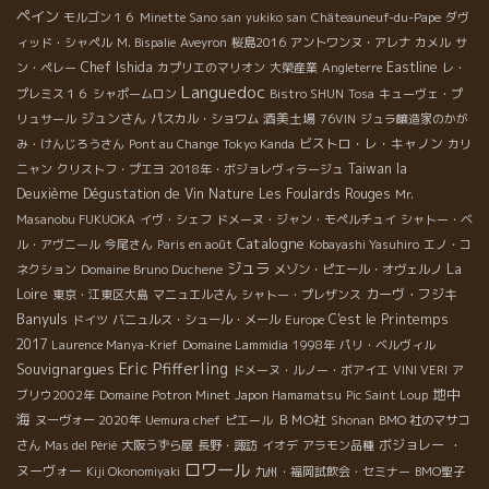
ペイン
モルゴン１６
Minette Sano san
yukiko san
Châteauneuf-du-Pape
ダヴ
ィッド・シャペル
M. Bispalie
Aveyron
桜島2016
アントワンヌ・アレナ
カメル
サ
Chef Ishida
Eastline
ン・ペレー
カプリエのマリオン
大榮産業
Angleterre
レ・
Languedoc
プレミス１６
シャポームロン
Bistro SHUN
Tosa
キューヴェ・プ
ジュンさん
酒美土場
リュサール
パスカル・ショワム
76VIN
ジュラ醸造家のかが
ビストロ・レ・キャノン
み・けんじろうさん
Pont au Change
Tokyo Kanda
カリ
Taiwan la
ニャン
クリストフ・プエヨ
2018年・ボジョレヴィラージュ
Deuxième Dégustation de Vin Nature
Les Foulards Rouges
Mr.
Masanobu FUKUOKA
イヴ・シェフ
ドメーヌ・ジャン・モペルチュイ
シャトー・ベ
Catalogne
ル・アヴニール
今尾さん
Paris en août
Kobayashi Yasuhiro
エノ・コ
ジュラ
La
ネクション
Domaine Bruno Duchene
メゾン・ピエール・オヴェルノ
Loire
カーヴ・フジキ
東京・江東区大島
マニュエルさん
シャトー・プレザンス
Banyuls
C'est le Printemps
ドイツ
バニュルス・シュール・メール
Europe
2017
Laurence Manya-Krief
Domaine Lammidia
1998年
パリ・ベルヴィル
Eric Pfifferling
Souvignargues
ドメーヌ・ルノー・ボアイエ
VINI VERI
ア
地中
ブリウ2002年
Domaine Potron Minet
Japon Hamamatsu
Pic Saint Loup
海
ＢＭО社
ヌーヴォー 2020年
Uemura chef
ピエール
Shonan
BMO 社のマサコ
ボジョレー ・
さん
Mas del Périé
大阪うずら屋
長野・諏訪
イオデ
アラモン品種
ロワール
ヌーヴォー
Kiji Okonomiyaki
九州・福岡試飲会・セミナー
BMO聖子