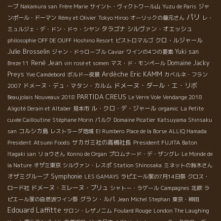
ーブ
Nakamura san
Frère Marie
サイント・ヴィクトワール山
Yuzu de Paris
ジャ
パリ
ンポール・ドーマン
Rémy et Olivier
Tokyo Hiroo
オーリックの藤元さん
レ・
タラゴナ
シルヴァン・オエッシュ
ミュルジェ・デ・ドン・ドゥ・シヤン
クロ・ルジャール
philosophie
OFF DE OUFF
Hoshino Resort
ビストロマルゴ
Julie Brosselin
Yuki san
ジャン・ドゥローブル
Caviar
ワインの4つの要素
René Jean
Domaine Jacky
Breze 11
vin rosé et somen
マス・ド・モンペール
Ardèche
Eric KAMM
Preys
Yve Camdebord
ボルドー夜景
カベルネ・フラン
ドメーヌ・ダール・エ・リボ
ドメーヌ・デュ・マタン・カルム
2007
PARTIDA CREUS
Beaujolais Nouveaux 2018
Le Verre Vole
Vendange 2018
ル・クロ・デ・ジャール
Aligoté Derain et Altaber
見本市
orgamic
La Petite
cuvée Cailloutine
Stéphane Morin
パルク
Domaine Picatier
Katsuyama Shinsaku
コルシカ島
san
レストラーダ地域
El Rumbero
Place de la Borse
ALLIQ Hamada
サカガミ社の高橋社長
President FUJITA
President
Atsumi Foods
Baton
Itagaki san
リョウさん
Konno de Organ
プロムナード・デ・ザングレ
Le Monde de
la Nature
オザミ東京
シルヴァン・レスポ
Station Shinosaka
ミネットの鈴木さん
Symphonie
オザミグループ
LES GAMAYS
ラピエール家の7月14日祭
クロス・
ドメーヌ・ミレーヌ・ブリュ
ロード社
シャトー・ラゲール
Campagnes
北欧
ラ
グラン・ルパ
ピエール家の自然派ワイン祭
Jean Michel Stephan
東京・神田
Edouard Laffitte
サロン・レザノニム
Foulard Rouge
London The Laughing