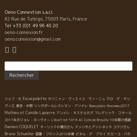
るとのこと。 造っているルネ・ジャン本人も自分の白が大好き
だ。 ルネ・ジャンは云う、 『Hermitageエルミタージュやクロー
Oeno Connextion s.a.r.l.
ズ・エルミタージュは、その昔は白ワインの産地だったんだ。こ
62 Rue de Turbigo, 75003 Paris, France
このテロワールには白葡萄の方が断然相性がいいんだ。しかも、
Tel +33 (0)1 49 96 40 20
ルーサンヌ品種がよく熟した時の白は格別に美味い。』
oeno-connexion.fr
ビオ野菜や新鮮な魚の旨味には、ルネジャンのワイ
oeno.connexion@gmail.com
ンはマニフィックな相乗効果がある。 料理が引き立って、ワイン
も３倍美味しくなる。 鴨肉にはエルミタージの赤を
開けた。 なんとこれまた超マニフィックなマリアージュ！！
Rechercher :
Escarpolette
シェフ・丈
カリニャン・ヴィエイユ・ヴィーニュ
クロ・デ・オリ
ヴィエ
東京・中野
シンガポールレストラン・アンドレ
Beaujolais Nouveau2017
Mathieu et Camille Lapierre
アンドレ・オステルタグ
フレデリック・コサール
2017年ボジョレ・ヌーヴォー
L'écart lot 1016
AC Cote de Brouilly
10年間の感謝
Damien COQUELET
オーリックの橋元さん
マッシモとアントネッラ
ユウジさん
Bruno Schueller
猛暑・フランス2018年夏
ピネル・デ・ブライ
カミーユ・バカ