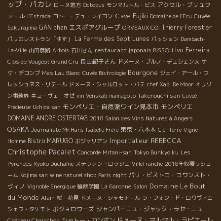
ップ・パカレ
アクセル・プリュフ
ローヌ地方
Octopus
モンマルトル・ビス
ァール
Ｃave Fujiki
l'Estrada
コトー・デュ・レイヨン
Domaine de l'Ecu
Cuvée
エスポアグループ
GAN chan
Thierry Forestier
Sakurajima
ORVEAUX CO.
La Ferme des Sept Lunes
パリのレストラン「ゆず」
パッション
Dambach-
Ivo Ferreira
restaurant japonais BISSOH
La-Ville
山田恭路
Arbois
石川さん
長由紀子さん
Clos de Vougeot Grand Cru
ドメーヌ・ブルノ・デュシェンヌ
ケ
Bourgone
ケ・デコンブ
Mas Lau Blanc
Cuvée Bistrologie
ジェイ・アール・フ
レッシュネス・リテール
ドメーヌ・シャルロット・バテ
chef Xabi
De Moor
オリゾ
Takenouchi san
ン事務局
キューヴェ・オゼ
vin Venskab
mamagoto
Cuveé
モンペリエ・自然派ワイン見本市
モンペリエ
Précieuse
Uchida san
DOMAINE ANDRE OSTERTAG
2018 Salon des Vins Natures à Angers
OSAKA
東京・六本木
Journaliste Mr.Hans
Isabelle Frère
Ciel-Terre-Vigne-
Importateur REBECCA
Bistro MARUGO
Homme
ボジャリアン
Christophe Pacalet
Concorde
Mitani-san
Tokyo Bunkyo ku
Les
Pyrenees
Kyoko Duchaîne
ステファン・ロッシェ
Villefranche
2018年収穫リショ
パリ・ビストロ・コワンスト・
ーム
Kojima san
wine naturel shop
Paris night
Domaine Le Bout
ヴィノ
Vignoble Energique
輪飲学園
La Garonne
Salon
du Monde
Alain
桜・花見
ドメーヌ・シャモナール
ラ・フォン・ド・ロりヴィエ
ボジョロワーズ
シャンパーニュ・ジャック・ラセーニュ
シェフ・タケモト
ドメーヌ・マルセル・ラピエール
シャトー・カンボン
Château Chainchon