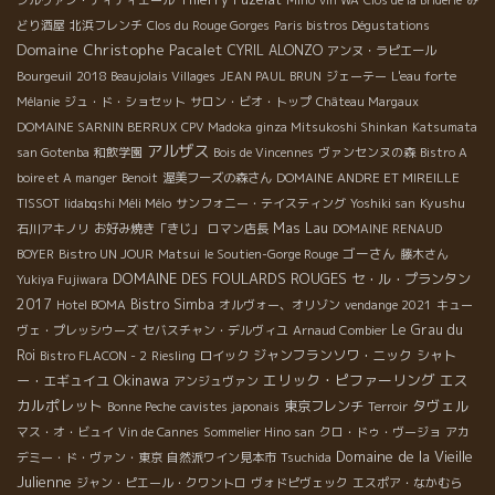
どり酒屋
北浜フレンチ
Clos du Rouge Gorges
Paris bistros Dégustations
Domaine Christophe Pacalet
CYRIL ALONZO
アンヌ・ラピエール
Bourgeuil
2018 Beaujolais Villages
JEAN PAUL BRUN
ジェーテー
L'eau forte
Mélanie
ジュ・ド・ショセット
サロン・ビオ・トップ
Château Margaux
DOMAINE SARNIN BERRUX
CPV Madoka
ginza Mitsukoshi Shinkan
Katsumata
アルザス
san Gotenba
和飲学園
Bois de Vincennes
ヴァンセンヌの森
Bistro A
boire et A manger
Benoit
渥美フーズの森さん
DOMAINE ANDRE ET MIREILLE
Kyushu
TISSOT
Iidabqshi Méli Mélo
サンフォニー・テイスティング
Yoshiki san
Mas Lau
石川アキノリ
お好み焼き「きじ」
ロマン店長
DOMAINE RENAUD
ゴーさん
BOYER
Bistro UN JOUR
Matsui
le Soutien-Gorge Rouge
藤木さん
DOMAINE DES FOULARDS ROUGES
セ・ル・プランタン
Yukiya Fujiwara
2017
Bistro Simba
Hotel BOMA
オルヴォー、オリゾン
vendange 2021
キュー
Le Grau du
ヴェ・プレッシウーズ
セバスチャン・デルヴィユ
Arnaud Combier
Roi
ジャンフランソワ・ニック
シャト
Bistro FLACON - 2
Riesling
ロイック
Okinawa
エリック・ピファーリング
エス
ー・エギュイユ
アンジュヴァン
カルポレット
タヴェル
東京フレンチ
Bonne Peche
cavistes japonais
Terroir
マス・オ・ビュイ
Vin de Cannes
Sommelier Hino san
クロ・ドゥ・ヴージョ
アカ
Domaine de la Vieille
デミー・ド・ヴァン・東京
自然派ワイン見本市
Tsuchida
Julienne
ジャン・ピエール・クワントロ
ヴォドピヴェック
エスポア・なかむら