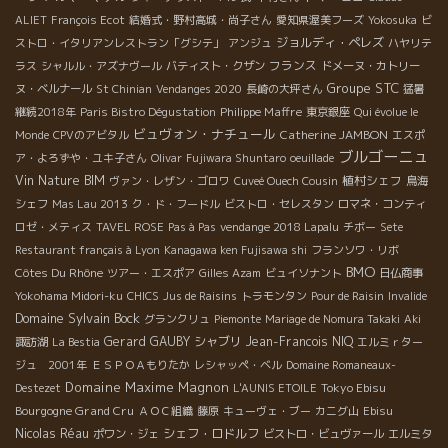
ALIET
François Ecot
結婚式・野村高城・尚子さん
愛知県渥美フーズ
Yokosuka
ビ
ジョルディ・ペレズ
ストロ・イタリアンレストラン「グシテ」
アンジュ
ハヤリテ
フランス
ラス
シャルル・アズナヴール
バティスト・クザン
ドメーヌ・カトリー
Groupe STC
ヌ・ベルナール
St Chinian
Vendanges 2020
長崎の大坪さん
猛暑
Philippe Maffre
継続2018年
Paris Bistro Dégustation
東京銀座
Qui évolue le
ビュヴォン・ナチュール
Catherine JAMBON
Monde
CPVのアビタル
エスポ
ブルゴーニュ
ア・よろずや・ユキ子さん
Olivar
Fujiwara Shuntaro
oeuillade
Vin Nature BIM
植村シェフ
ヴァン・レザン・ゴロワ
Cuveé Ouech Cousin
鳥海
シェフ
Mas Lau 2013
ク・ド・フードル
ビストロ・セレスタン
ロマネ・コンティ
ロゼ・メティス
TAVEL ROSE
Pas à Pas
vendange 2018 Lapalu
チボー
Sete
Restaurant français à Lyon
Kanagawa ken Fujisawa shi
フランソワ・リボ
BMO
Côtes Du Rhône
ツアー・エスポア
Gilles Azam
ビュイソナント
日仏商事
Yokohama Midori-ku
CHICS
Jus de Raisins
トラモンタン
Pour de Raisin
Invalide
Domaine Sylvain Bock
グランクリュ
Piemonte
Mariage de Nomura Takaki
Aki
Gerard GAUBY
シャブリ
Jean-Francois NIQ
諏訪湖
La Bestia
エルミｒター
ジュ 2001年
ＥＳＰＯＡもりたか
レシャッペ・ベル
Domaine Romaneaux-
Domaine Maxime Magnon
Tokyo Ebisu
Destezet
L'AUNIS ETOILE
Bourgogne Grand Cru
ＡＯＣ組織
藤原
キューヴェ・ブー
カニグ山
Ebisu
Nicolas Réau
シェフ・ロドルフ
ポワン・ジェ
ビストロ・ビュヴァール
エルミタ