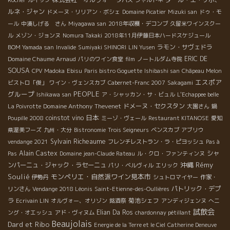
ルネ・ジャン
ドメーヌ・リリアン・ボシェ
Domaine Picatier
Mizuki san
ドゥ・モ
ール
中湊しげる さん
Miyagawa san
2018年収穫・デコンブ
久留米ワインスクー
ル
メゾン・ジョンヌ
Nomura Takaki
2018年11月伊藤日本ハードスケジュール
ラモン・サヴェドラ
BOM Yamada san
Invalide
Sumiyaki SHINORI
LIN Yusen
ERIC DE
Domaine Chaume Arnaud
パリのワイン食堂
film
ノートルダム寺院
SOUSA
CPV Madoka
Ebisu
Paris bistro Goguette
Ishibashi san
Châpeau Melon
エスポア
ビストロ「俊」
ワイン・ヴェンスカブ
Cabernet-Franc 2007
Sakagami
グループ
PEOPLE
Ishikawa san
ア・シャッカン・サ・ビュル
L'Echappee belle
Domaine Anthony Thevenet
ドメーヌ・セクスタン
La Poivrotte
大園さん
鍋
日本
coinstot vino
Poupille 2008
ミーゾ・ヴェール
Restaurant KITANOSE
愛知
県渥美フーズ
九州・大分
Bistronomie
Trois Seigneurs
ベンスカブ
アブリウ
Sylvain Richeaume
vendange 2021
フレンチレストラン・ラ・ピヨッシュ
Pas à
Alain Castex
シャ
Pas
Domaine jean-Claude Rateau
ル・クロ・ファンティンヌ
沖縄
Rémy
ンパーニュ・ジャック・ラセーニュ
パリ・ベルヴィル
エリック
Soulié
モンペリエ・自然派ワイン見本市
伊勢丹
シュトロマイヤー
作家・
パトリック・デプ
リンさん
Vendange 2018 Léonis
Saint-Etienne-des-Oullières
ラ
菊池シェフ
Ecrivain LIN
オルヴォー、オリゾン
銘酒祭
アンディジェンヌ
へニ
試飲会
Elian Da Ros
ング・オエッシュ
アド・ヴィヌム
chardonnay pétillant
Beaujolais
Dard et Ribo
Energie de la Terre et le Ciel
Catherine Deneuve