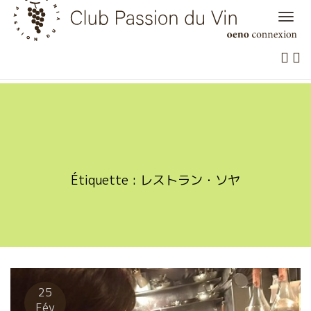
Skip
to
content
Étiquette :
レストラン・ソヤ
25
Fév