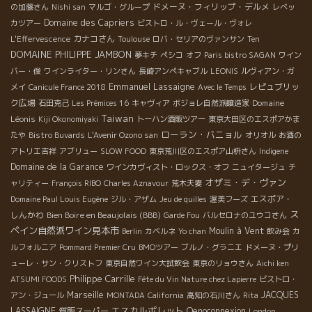
ドメーヌ・フィリップ・デルメ
の加藤さん
Nishi san
マルゴ・グループ
レベッ
Domaine des Capriers
カツアー
ビストロ・ル・ヴェール・ヴォレ
カナコさん
L'Effervescence
Toulouse
ロバ・セリアのヴァンサン
Ten
DOMAINE PHILIPPE JAMBON
夢キチ
ペシコ
オフ
Paris bistro SAGAN
ワイン
バー・俊
ワインライター・リンさん
長崎アンペキャブル
LEONIS
ルヴィアン・ガ
Emmanuel Lassaigne
レピュブリッ
メイ
Canicule France 2018
Avec le Temps
ク広場
Domaine
石田克己
Les Prémices 16
キャヴィア
ボジョレ自然派醸造家
Taiwan
Léonis
Kiji Okonomiyaki
トーハン酒販ツアー
東京大田区のエスポアかま
ローラン・バニョル
たや
Bistro Buvards
L'Avenir Ozono san
オリオル
お酒の
アトリエ吉祥
アブリュー
SLOW FOOD
東京荒川区のエスポア山枡さん
Indigene
Domaine de la Garance
ワインカヴィスト・ロックス・オフ
ニュイタージュ
チ
オザミ・デ・ヴァン
ャリティー
François RIBO
Charles Aznavour
荒木夫妻
エスポア・
Domaine Paul Louis Eugène
ジル・アザム
Jeu de quilles
渥美フーズ
ス
しんかわ
Bien Boire en Beaujolais (BBB)
Garde Fou
バルセロナのユウコさん
ペイン自然派ワイン見本市
Moulin à Vent
Berlin
カベルネ
Yo chan
飲み会
カ
ルフォルニア
Pommard Premier Cru
BMOツアー
ブルノ・グラニエ
ドメーヌ・プリ
ューレ・サン・クリストフ
東京自然ワイン大試飲会
東京のリョウさん
Aichi ken
Philippe Carrille
ATSUMI FOODS
Fête du Vin Nature chez Lapierre
ビストロ・
Marseille
JACQUES
アン・ジュール
MONTADA
California
高知の石川さん
Rita
エスカルポレット
LASSAIGNE
質販スーパー
Oenoconnexion
London