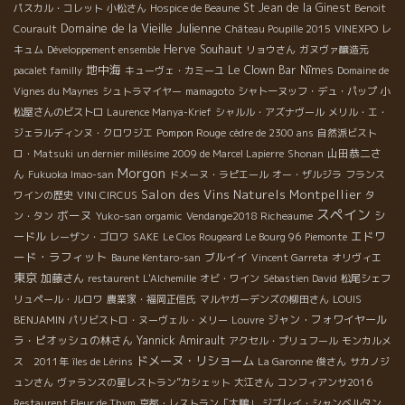
St Jean de la Ginest
パスカル・コレット
小松さん
Hospice de Beaune
Benoit
Domaine de la Vieille Julienne
Courault
Château Poupille 2015
VINEXPO
レ
Herve Souhaut
キュム
Développement ensemble
リョウさん
ガヌヴァ醸造元
地中海
Le Clown Bar
Nîmes
pacalet familly
キューヴェ・カミーユ
Domaine de
Vignes du Maynes
シュトラマイヤー
mamagoto
シャトーヌッフ・デュ・パップ
小
松屋さんのビストロ
Laurence Manya-Krief
シャルル・アズナヴール
メリル・エ・
Pompon Rouge
ジェラルディンヌ・クロワジエ
cèdre de 2300 ans
自然派ビスト
山田恭二さ
ロ・Matsuki
un dernier millésime 2009 de Marcel Lapierre
Shonan
Morgon
ん
Fukuoka Imao-san
ドメーヌ・ラピエール
オー・ザルジラ
フランス
Salon des Vins Naturels Montpellier
ワインの歴史
VINI CIRCUS
タ
スペイン
ボーヌ
シ
ン・タン
Yuko-san
orgamic
Vendange2018 Richeaume
エドワ
ードル
レーザン・ゴロワ
SAKE
Le Clos Rougeard Le Bourg 96
Piemonte
ード・ラフィット
ブルイイ
Baune Kentaro-san
Vincent Garreta
オリヴィエ
東京
加藤さん
restaurent L'Alchemille
オビ・ワイン
Sébastien David
松尾シェフ
リュペール・ルロワ
農業家・福岡正信氏
マルヤガーデンズの柳田さん
LOUIS
ジャン・フォワイヤール
BENJAMIN
パリビストロ・ヌーヴェル・メリー
Louvre
ラ・ピオッシュの林さん
Yannick Amirault
アクセル・プリュフール
モンカルメ
ドメーヌ・リショーム
ス 2011年
îles de Lérins
La Garonne
俊さん
サカノジ
ュンさん
ヴァランスの星レストラン”カシェット
大江さん
コンフィアンサ2016
Restaurent Fleur de Thym
京都・レストラン「大鵬」
ジブレイ・シャンベルタン