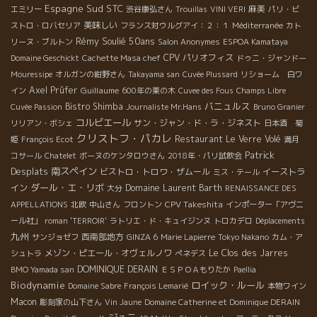
Espagne Sud
STC
麻美
エミリー
渋谷康弘さん
Trouillas
VINI VERI
パリ・ビ
美味しい
ストロ・ロバセリア
フランス対ウルグアイ：２：１
Méditerranée
カト
Rémy Soulié 50ans
リーヌ・ブルトン
Salon Anonymes
ESPOA Kamataya
CPV パリオフィス
Domaine Geschickt
Cachette Masa chef
ドゥニ・ジャンドー
Mouressipe
オルガンの紺野さん
Takayama san
Cuvée Plussard
リショーム 白ワ
Axel Prüfer
Guillaume
イン
600年の栗の木
Cuvee des Fous
Champs Libre
バニュルス
Bistro Shimba
Cuvée Passion
Journaliste Mr.Hans
Bruno Granier
コルビエール
サン・ジャン・ド・ラ・ジネスト
リリアン・ボシェ
日本酒 菊
クリストフ・パカレ
Restaurant Le Verre Volé
姫
François Ecot
満月
Patrick
コサール
Chatelet
ボーヌのケンタロウさん
2018年・パリ試飲会
Desplats
南スペイン
ビストロ・トロワ・ザムール
イーストラ
ミス・テール
ダール・エ・リボ
イン
Domaine Laurent Barth
大分
RENAISSANCE DES
CPV Takeshita
APPELLATIONS
北欧
中山さん
フロントン
インポーター「アヴニ
ール社」
roman 'TERROIR'
ラトリエ・ド・キュイジンヌ
トロカデロ
Déplacements
九州
西南部地方
サンジョゼフ
GINZA 6
Marie Lapierre
Tokyo Nakano
カム・ア
メゾン・ピエール・オヴェルノワ
Le Clos des Jarres
シュトラ
ぺネデス
DOMINIQUE DERAIN
BMO Yamada san
ＥＳＰＯＡもりたか
Paellia
Biodynamie
ロイック・ルール
Domaine Sabre
François Lemarié
本物ワイン
Macon
彫刻家の山下さん
Vin Jaune
Domaine Catherine et Dominique DERAIN