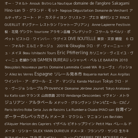
domaine de l'anglore
Sakagami
オー・フォルト
Anouk
Bistro La Nautique
Hino-san
ラ・グランド・モット
Nagoya Dégustation
Domaine de Verchant
ア
コート・ド・カスティヨン
植村シェフ
ルティザン
クリストフ・プエヨ
RINCE
Festivin
GUERLUT
オリヴァー
レストラン「シャトーブリアン」
Anne Lapierre
桜・花見
ゲシクト
tourisme
アラモン品種
フレデリック・コサール
サぺルリ・ポ
DIVE BOUTELLE
ペット
ビストロ・ワインバー・ウグイス
東京・文京
銀座 ６
ロ
Glouglou
ー・フォルト
エルミｒタージュ 2001年
クロ・デ・ヴィーニュー・デ
Eric Pfifferling
ュ・メイヌ
Beau
Ishibashi Tours
カリニャン・ヴィエイユ・ヴ
DAMIEN BUREAU
ィーニュ
老舗かつ吉
レシャッペ・ベル
LE BARATIN
2018
Beaujolais Nouveaux partis
Domaine Lammidia
Cuveé WA
キューヴェ・パッショ
Espagne
リレール見本市
ン
Allez les Verres
Boqueria market
Aux Argillas
Tokyo
ワインバー・ア・ボワール・エ・ア・マンジェ
Kanda Matsuri
クロ・ド
Provence
Domaine Jérôme Jouret
ゥ・ヴージョ
シルーブル
Tokyo Arakawa-
Kato san
ku
ケランヌ
山田恭路
2018 Vendange Descombes
イヴォン・メトラ
ジュリアン・アルタベール
メドック・グランヴァン
ジャンピエール・ロビノ
台湾イン
La Rumbera
Paris bistro Roba Seria
Jus de Raisins
Osaka IMAO san
ポーターのレベッカさん
ドメーヌ・マクシム・マニョン
Les Bastides
d'Alquier
Marion des Capriers
イザベル
ビオトップワイン
Petit Max
ベレール
ド
メーヌ・リショー
SILEX
YANN DURIEUX
ドメーヌ・フランソワ・サンロ
生カキ
マラガ
CLOSERIES DES MOUSSIS
北アルデッシュ
エピスリー・フィン
ワイ