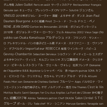
Julien Guillot
ダム寺院
Paris en août
サーヴィスのアナ
Restaurateur français
ジュンさん
Daisuke san
キューヴェ・プレッシウーズ
CPV ツアー
Solutré
VINISUD
Jean-Paul
2018年ボジョレ・ヌーヴォー
酒屋・よろずや
ポ・ダンヌ
Bourgone
Daumen
ドゥニ・ペノ
ＡＯＣ組織
Pinot
コート・ド・フール
RENE JEAN DARD
Corton les Bressandes
2018年・ボジョレヴィラージュ
2018年・ボジョレヌーヴォー
cho
ローラン・フェル
Abouriou 2002
Vieux Sage
Osaka Komatsuya
アルデッシュ
yukiko san
ドヌ・フランソワ・サンメー・
ロ
アレキサンドル・バンの息子ピエール君
ドメーヌ・ステファニー・エ・ヴァンサ
Importateur REBECCA
ン・デブベルタン
桜見
ワインカーヴ・パピーユ
Gevrey-Chambertin
Sebastien Dervieux
シルヴァン・ディティエール
エスポア
スリエ醸造所
よろずやつツアー
ヴィリエ・モルゴン
Vin S M
ドメーヌ・クリスチ
レストラン「ル・ヴェール・ヴォレ」
Domaine
ャン・ビネール
北浜フレンチ
de l’Aiguelière
B.B.B. Bojoloise
レシャッペ・ベル 赤
Higashi guinza SOYA
カフ
アルマ・マテル
ェ・ビストロ「ル・クリスタル」
竹ちゃん
マリオン
Atsumi
フルーリー
Foods Mori san
Domaine de Chateau Gaillard
Apps
バルセロナ・ワイ
C'est le Vin
ンエージェントの佐竹裕子さん
オゼ
ノルマンディー地方
the Thames
Mottox
Nuits Saint Georges 1er Cru Aux Argillas
La Font de L'Olivier
BMO聖子
収穫2017年
Salon L'irréel
ＳＴＣ
さん
Abrieu
Tadokoro patron
Chef OKADA
グループ
ポール・ジレ
Toda chef
サン・シニアン
Maruya Gardens Yanagida san