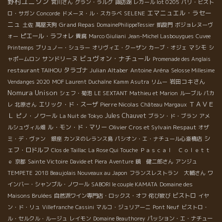
野村ユニソン
宮川さん
グラン・ラルグ
諏訪湖
レカール lot 0205
パリ・ビスト
エマニュエル・ラセー
ロ・サガン
Concorde
ドメーヌ・ル・スカラベ
SELENE
ニュ
Grand Repas
土佐
萬屋天狗
DomainePhilippeTessier
凱旋門
ボジョレヌーヴ
ピエール・ラフォレ
ォー
貴腐
Marco Giuliani
Jean-Michel Lasbouygues
Cuvee
マシモ
Printemps
ブリュノー・シュラー
オリヴィエ・クーザン
カーブ・オジェ
シ
ビュヴォン・ナチュール
サンドリーヌ
ャポームロン
Promenade des Anglais
restaurant TAIHOU
タラゴナ
Julian Altaber
Antoine Aréna
Selosse Millesime
岩田コキさん
Vendanges 2020
MOF Laurent Duchaîne
Kamm Asutra
リムー
Nomura Unison
シェフ・菊池
LE SEXTANT
Mathieu et Marion
ルーブル
パカ
ＴＡＶＥ
エリック・ド・スーザ
Pierre Nicolas
レ
北原さん
Château Margaux
Ｌ
ピノ・ノワール
Jules Chauvet
La Nuit de Tokyo
ブラン・ド・ブラン
アメ
ル・モン・ド・マリー
Olivier Cros et Sylvain Respaut
ルシュヴィル畑
オザ
シ
ミ・デ・ヴァン 銀座
カンヌのレランス島
パシオン・エ・ナチュール心斎橋店
ェフ・ロドルフ
Clos de Taillac
La Rose Qui Touche
Ｐａｓｃａｌ Ｃｏｌｅｔｔ
ｅ
京都
Sainte Victoire
Davide et Piera
Aventure
鏡 健二郎さん
アンジュ
TEMPETE
2018 Beaujolais Nouveaux au Japon
フランスレストラン 大輔さん
ワ
インバー・シャンブル・ノワール
SABORI le couple KAMATA
Domaine des
ビストロ
Maisons Brulées
自然派ワイン専門店・ロックス・オフ
侘び寂び
イヤ
ン・ド・リュ
Villefranche
Cassini
マルコ・ジュリアーニ
Pont Neuf
ビストロ・
ル・セルクル・ルージュ
レイモン
Domaine Beauthorey
パッション・エ・ナチュー