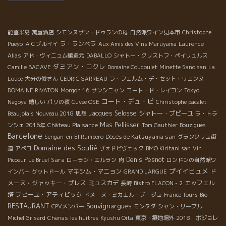
能登半島
萬屋酒店
シモンヌサン・ドゥランの母
自然派ワイン見本市
Christophe
ラ・ランベラ
Pueyo
ＡＣブルイイ
Aux Amis des Vins Maruyama
Laurence
Alias
アド・ヴィニュム醸造元
DABALLO
シャトー・クリストフ・ペイリュルス
ダミアン・コクレ
Camille BACAVE
Domaine Coudoulet
Minette Sano san
La
Louce
大分の俊さん
CEDRIC GARREAU
ラ・フェルム・デ・セット・リュンヌ
DOMAINE RIVATON
Morgon 16
サンシニャン
コート・ド・レイヨン
Tokyo
コート・デュ・ピ
Nagoya
嬉しい
パリの夜
Cuvée OSE
Chiristophe pacalet
Jacques Selosse
シャトー・プピーユ
Beaujolais Nouveau 2018
思想
ラ・トラ
Mas Pellisser
ンシェ 2016年
Château Plaisance
Tom Gauthier
Bouzigues
Barcelone
Décès de Katsuyama san
Sengan-en
El Rumbero
グランクリュ街
Domaine des Soulié
道
アぺロ
ヴォドピヴェック
BMO Kiritani san
Vin
Sara
Denis Pesnot
Picoeur
Le Bruel
ローラン・エルラン
肉
ロンドンの自然派ワ
プイイヒュメ
マキシム・マニョン
ド
インバー
グットドール
GRAND LARGUE
メーヌ・ジャッキー・プレス
ミュスカデ
エッフェル
長崎
Bistro FLACON - 2
塔
プピーユ・アティピック
ドメーヌ・ミカエル・ブージュ
France Tours
Bio
RESTAURANT
Souvignargues
CPVメンバー
モンタダ
シャン・リーブル
Michel Grisard
Chenas
les huitres
Kyushu Oita
東京・築地場外
2018 ボジョレ