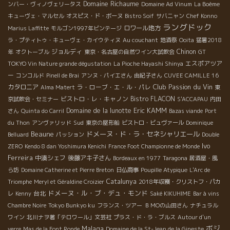
Domaine Richaume
ンバー・ヴィノヴェリータス
Domaine Ad Vinum
La Boème
キューヴェ・マルセル
オスピス・ド・ボーヌ
Bistro Soif
サバニャン
Chef Konno
ラングドック
ロワール地方
Marius Laffitte
モルゴン1997年ビンテージ
ラ・プティトゥ・キューヴェ・カイウティヌ
Au couchant
地酒祭
Ooita
猛暑2018
ジョルディ
Chinon
年
オクトーブル
東京・名古屋の自然ワイン大試飲会
GT
エスポアツア
TOKYO Vin Nature grande dégustation
La Pioche Hayashi Shinya
ー
コンコルド
Pinell de Brai
アンヌ・パイエさん
由紀子さん
CUVEE CAMILLE 16
Club Passion du Vin
カタロニア
ラ・ローブ・エ・ル・パレ
Alma Matert
東
ビストロ・レ・キャノン
Bistro FLACON
京試飲会・セミナー
S'ACCAPAU
内田
Eric KAMM
Domaine de la lunotte
さん
Quinta do Carril
Bazas viande
Port
Sud
du Thon
アンヴァリッド
東京の屋形船
ビストロ・ビュヴァール
Dominique
Beaune
ドメーヌ・ド・ラ・セネシャリエール
Belluard
パッション
Double
Ivo
ZERO
Kendo 8 dan Yoshimura Kenichi
France Foot Championne de Monde
Ferreira
中湊シェフ
後藤アキ子さん
Bordeaux en 1977
Taragona
居酒屋・風
ら坊
Domaine Catherine et Pierre Breton
日仏商事
Poupille Atypique
L'Arc de
Catalunya
Triomphe
Meryl et Géraldine Croizier
2018年収穫・クリストフ・パカ
ドメーヌ・ル・ブ・デュ・モンド
台北
レ
Kenny
Saké KIKUHIME
Bar à vins
Chambre Noire
Tokyo Bunkyo ku
フランス・ツアー
ＢＭОの山田さん
ナチュラル
ワイン
北川ナヲ著「テロワール」文芸社
プラス・ド・ラ・ブルス
Autour d'un
ボジ
Malaga
verre
Mas de la Font Ronde
Domaine de la St-Jean de la Gineste