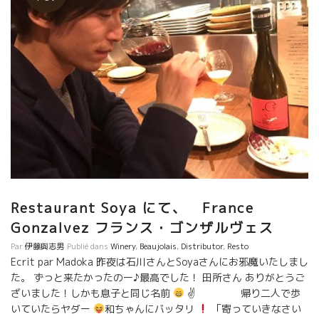
Restaurant Soya にて、 France
Gonzalvez フランス・ゴンザルヴェス
Par
伊藤與志男
Publié dans
Winery
,
Beaujolais
,
Distributor
,
Resto
Ecrit par Madoka 昨夜は石川さんとSoyaさんにお邪魔いたしまし
た。 ずっと来たかったのー♪最高でした！ 田所さん ありがとうご
ざいました！しかも息子と同じ名前
✌
帰り二人で歩
いていたらヤダー
和ちゃんにバッタリ
「寄っていきなさい