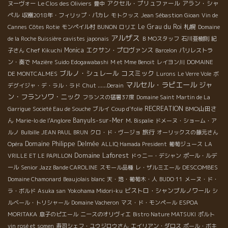
アクセル・プリュファール
アラン・シャ
ヌーヴォー
Le Clos des Oliviers
豊中
ペル
収穫2018年・フィリップ・パカレ
モトクッス
Jean Sébastion Gioan
Vin de
Le Grau du Roi
札幌
Cannes
Côtes Rotie
モンペイル村
BUNON
ロリエ
Domaine
アルザス
de la Roche Buissière
cavistes japonais
ＢＭОスタッフ
石川亜樹則
紀
Monica
エクサン・プロヴァンス
子さん
Chef Kikuchi
Barcelon
パリレストラ
ン・奏で
Mazière
Suido Edogawabashi
M et Mme Benoit
レイヨン川
DOMAINE
ブルノ・シュレール
コスミック
DE MONTCALMES
Lurons
Le Verre Vole
ボ
マルセル・ラピエール
ジャ
デグイジャ・デ・ラル・ラド
Chut ......Derain
ン・フランソワ・ニック
フランスの猛暑37度
Domaine Saint Martin de La
RECREATION
BMO山田さ
Garrigue
Societé Eau de Souche
ブルイ
Coup d'folie
ん
Banyuls-sur-Mer
Marie-lo de l'Anglore
M. Bispalie
ドメーヌ・ショーム・ア
旅行
ルノ
Bulbille
JEAN PAUL BRUN
クロ・ド・ヴージョ
オーリックスの藤元さん
Domaine Philippe Delmée
Opéra
ALLIQ Hamada President
葡萄ジュース
LA
Domaine Laforest
VRILLE ET LE PAPILLON
ドゥニー・デシャン
ポール・ルデ
DESCOMBES
ール
Senior Jazz Bande CAROLINE
スモール品種
レ・ザルミエール
Domaine Chamonard
Beaujolais blanc
天・地・葡萄木・人
BUDO 11
メーヌ・ド・
ビストロ・シャンブルノワール
ラ・ボルド
Asuka san
Yokohama Midori-ku
シ
ルベール・トリシャール
Domaine Vacheron
マス・ド・モンペール
ESPOA
MORITAKA
息子のピエール
ニースのオリヴィエ
Bistro Nature MATSUKI
ポルト
vin rosé et somen
寿司シェフ・ユウジロウさん
エイリアン・ダロス
ポール・ボキ