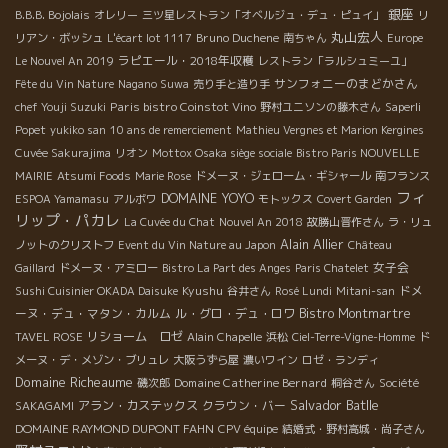
銀座
B.B.B. Bojolais
オレリー
三ツ星レストラン「オベルジュ・デュ・ピュイ」
リ
丸山宏人
Bruno Duchene
リアン・ボッシュ
L'écart lot 1117
南ちゃん
Europe
ラピエール・2018年収穫
Le Nouvel An 2019
レストラン「ラルシュミーユ」
サンフォニーのまどかさん
Fête du Vin Nature
Nagano Suwa
売り手と造り手
Paris bistro Coinstot Vino
chef Youji Suzuki
野村ユニソンの藤木さん
Saperli
Popet
yukiko san
10 ans de remerciement
Mathieu Vergnes et Marion Kergines
Cuvée Sakurajima
リオン
Mottox Osaka siège sociale
Bistro Paris NOUVELLE
MAIRIE
Atsumi Foods
Marie Rose
ドメーヌ・ジェローム・ギシャール
南フランス
フィ
DOMAINE YOYO
ESPOA Yamamasu
アルボワ
モトックス
Covert Garden
リップ・パカレ
La Cuvée du Chat
Nouvel An 2018
故勝山晋作さん
ラ・リュ
Alain Allier
ノットのクリストフ
Event du Vin Nature au Japon
Château
女子会
Gaillard
ドメーヌ・アミロー
Bistro La Part des Anges
Paris Chatelet
Kyushu
ドメ
Sushi Cuisinier OKADA Daisuke
谷井さん
Rosé Lundi
Mitani-san
ーヌ・デュ・マタン・カルム
ル・グロ・デュ・ロワ
Bistro Montmartre
リショーム ロゼ
TAVEL ROSE
Alain Chapelle
浜松
Ciel-Terre-Vigne-Homme
ド
メーヌ・デ・メゾン・ブリュレ
大阪うずら屋
濃いワイン
ロゼ・ランディ
Domaine Richeaume
Domaine Catherine Bernard
磯次郎
桐谷さん
Société
Salvador Batlle
アラン・カステックス
クラウン・バー
SAKAGAMI
DOMAINE RAYMOND DUPONT FAHN
CPV équipe
結婚式・野村高城・尚子さん