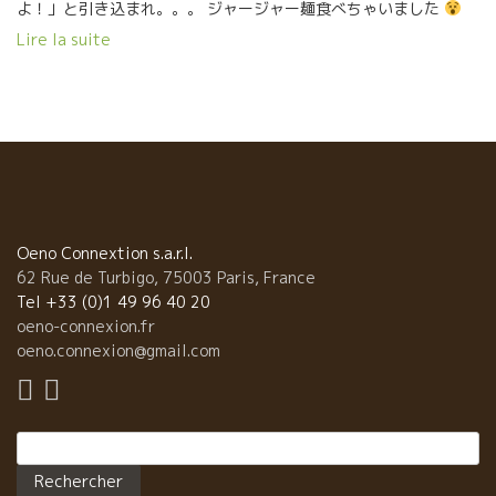
よ！」と引き込まれ。。。 ジャージャー麺食べちゃいました
これがまた結構美味しい 笑 France Gonzalvez フランス・ゴンザ
Lire la suite
ルヴェス Madokaお勧めのトビッキリ美味しいボジョレ！
Beaujolaisのキュートな女性、その名もフランス。 細腕ながらパ
ッションが凄い！ ワイン造りが好きで好きでたまらないフラン
ス。 ボジョレでも誰も出せない独特なエレガントさがある。 フラ
ンスの女性的なエモーションが伝わってくる。
Oeno Connextion s.a.r.l.
62 Rue de Turbigo, 75003 Paris, France
Tel +33 (0)1 49 96 40 20
oeno-connexion.fr
oeno.connexion@gmail.com
Rechercher :