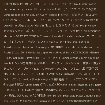
Bistrot Parcelles
中川マリ
クローズ・エルミタージュ 2016年
Midori Sakaya
ルネ・ジャン
Domaine Jacky Preys
セレネ
Jeroboam
ワインの4つの要素
Domaine jean michel alquier
ドメーヌ・ダミアン・ビュロー
Avanti Popolo
フラール・ルージュ
GAN chan
Taiwan la
台湾インポーターのバーバラさん
ＥＳＰＯＡ
Deuxième Dégustation de Vin Nature
ガレジャッド
village
ジャン・ポール・ドーマン
Jasniers
フー・デュ・ボージョ
Rosé Pamplemousse
BAPTISTE COUSIN
Côte de Castillon
グラエナ
Matheus
Yumekichi Kanda
キ
ューヴェ「レッド」
バザス牛のウイリアムさん
ラ・トランシェ
Bistro de
Komatsuya san
Mori-san
Boourgogne
国会議事堂
トゥールーズ
Restaurant La
2018 Vendange Lapierre
Pioche
ジュリ
Huitres et blanc
COSTADORE
Mélanie
ITO JAPON TOURS
収穫2016
マス・オ・ビュイ
Sumoll cépage
vin WA
Obi Wine
マルセル・エ・クレール・リショー
Kenobull
シノン城
寺田本家
東京・江東区大
LE MONT DE
島
ガルド・フー
プティ・ピエール
Morgon 1997
クロ・レオニン
CAVE AUGE
MARIE
レ・バスティード・ダルキエ
桜島2016
シャルルド・ゴール
セ・ル・プランタン2017
シス・ピエ・シュール・テール
オーリック濱田社長
Groupe ESPOA
CYRIL ALONZO
Strohmeier
Cave Papilles
Iidabashi Le Ginglet
DOMAINE ERIC KAMM
渥美フーズの森さん
Cabanon
ブルゴーニュ・ブラン
パ
AD VINUM
リ・国虎のうどん
Reino
Bien Boire en Beaujolais
Pizzeria ROBA SERIA
Yan Drieu
パリ14区
Minette Suzuki san
ボジョレワイン全体の大試飲会サロン