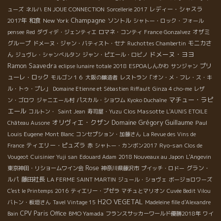
レディー・シャスラ
ューズ
ネルハ
EN JOUE CONNECTION
Sorcellerie 2017
Champagne
2017年
和食
New York
ソントル
シャトー・ロック・フォール
オザミ
pensee
Red
ダヴィデ・ジェンティエ
ロマネ・コンティ
France Gonzalvez
グループ
モニカさ
ドメーヌ・ジャン・バティスト・セナ
Ruchottes Chambertin
ドメーヌ・ヨヨ
ん
ジュヴレ・シャンべルタン
ジャン・ピエール・ロビノ
Ramon Saavedra
プリ
eclipse lunaire totale 2018
ESPOAしんかわ
サンジャン
ューレ・ロック
モルゴン１６
大阪の醸造者
レストラン「オン・メ・フレ・ス・キ
ル・トゥ・プレ」
Domaine Etienne et Sébastien Riffault
Ginza 4 cho-me
レザ
マチュー・ラピ
ン・ゴロワ
ジャニエール村
パスカル・ショワム
Kyoko Duchaîne
エール
Clos Massotte
コルトン・
Saint Jean
寿司屋・Yuzu
L'AUNIS ETOILE
オリヴィエ・クザン
Domaine Grégory Guillaume
Paul
Château Ausone
Louis Eugene
Mont Blanc
コンセプション・加藤さん
La Revue des Vins de
ティエリー・ピュズラ
Ryo-san
France
赤
シャトー・カンボン2017
Clos de
Vougeot
Cuisinier Yuji san
Edouard Adam
2018 Nouveaux au Japon
L'Angevin
Rose
グラン・
東京神田・リショームワイン会
神奈川県藤沢市
プイッチ・ロドー
ルパ
藤田社長
LA FERME SAINT MARTIN
ジュール・ショヴェ
ボージョロワーズ
C'est le Printemps 2016
ティエリー・プゼラ
マチュとマリオン
Cuvée Bedit Vilou
H2O VEGETAL
バトン・板垣さん
Tavel Vintage 15
Madeleine fille d'Alexandre
CPV Paris Office
BMO Yamada
Bain
フランスサッカーワールド優勝2018年
ワイ