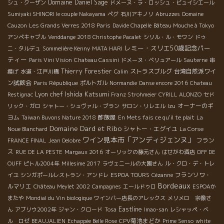
Domaine Daniel Sage
シュ・クーザン
ドメーヌ・ラ・ロッシュ・ビュイシエール
Sumiyaki SHINORI le couple Nakayama
ペグ
石川アキノリ
Abruzzes
Domaine
Cauzon
Les Grands Verres 2018 Paris
Davide Chapelle
Bâteau Mouche à Tokyo
アンペキャブル
Venddange 2018 Christophe Pacalet
シリル・ル・モワン
ドゥ
レミー・スリエ50歳記念パー
ニ・タルデュ
Sommelière Kenny
MATA HARI
ティー
Paris Vini Vision
Chateau Cassini
ドメーヌ・ベリュアール
Sauterne
串
Thierry Forestier
ストラスブルグ
台湾自然派ワイ
揚げ
水道・江戸川橋
Calim
ン試飲会
Paris République
ポルトガル
Normandie
Danse encore 2016
Chateau
Lyon chef Ishida Katsumi
Restignac
Franz Strohmeier
CYRILL ALONZO
セド
オーナーのギ
リック・ガロ
シャトー・シュヴァル・ブラン
サロン・リレエル
Izu
ヨム
酢飯屋
Taiwan Buvons Nature 2018
En Mets fais ce qu'il te plait
La
Domaine Dard et Ribo
シャトー・エグイユ
Noue Blanchard
La Corse
ワイン見本市「アンディジェンヌ」
フラン
FRANCE FINAL
Jean Delobre
ス
RUE DE LA PESTE
Margaux 2016
オーリックの藤元さん
はせがわ酒店
OFF DE
OUFF
ピトル2004年
Millesime 2017
ラヴェニールの大園さん
ル・クロ・デ・トレ
フランソワ・
イユ
シンガポールレストラン・アンドレ
ESPOA TOURS
Cézanne
Bordeaux
ルマリエ
Château Meylet 2002
Campagnes
エールドゥロ
ESPOAか
またや
Mondial du Vin biologique
ワインバー店長のアレックス
メリメロ 宗像さ
Eastline
ん
アブリウ2002年
ジャン・クロード
Tosa
Imao-san
レシャッペ・ベ
CPV菊池まどか
ル ロゼ
BEAUJALIEN
Echappée Belle Rose
Prime Senso
white