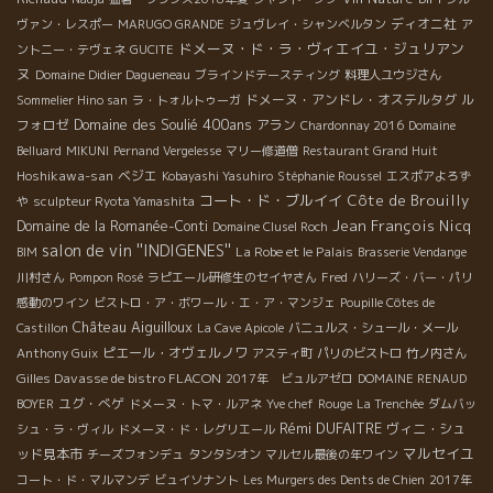
ディオニ社
ヴァン・レスポー
MARUGO GRANDE
ジュヴレイ・シャンベルタン
ア
ドメーヌ・ド・ラ・ヴィエイユ・ジュリアン
ントニー・テヴェネ
GUCITE
ヌ
Domaine Didier Dagueneau
ブラインドテースティング
料理人ユウジさん
ドメーヌ・アンドレ・オステルタグ
ル
Sommelier Hino san
ラ・トォルトゥーガ
Domaine des Soulié 400ans
フォロゼ
アラン
Chardonnay 2016
Domaine
Belluard
MIKUNI
Pernand Vergelesse
マリー修道僧
Restaurant Grand Huit
Hoshikawa-san
ベジエ
Kobayashi Yasuhiro
Stéphanie Roussel
エスポアよろず
コート・ド・ブルイイ
Côte de Brouilly
や
sculpteur Ryota Yamashita
Jean François Nicq
Domaine de la Romanée-Conti
Domaine Clusel Roch
salon de vin ''INDIGENES''
La Robe et le Palais
BIM
Brasserie Vendange
川村さん
Pompon Rosé
ラピエール研修生のセイヤさん
Fred
ハリーズ・バー・パリ
感動のワイン
ビストロ・ア・ボワール・エ・ア・マンジェ
Poupille Côtes de
Château Aiguilloux
Castillon
La Cave Apicole
バニュルス・シュール・メール
ピエール・オヴェルノワ
Anthony Guix
アスティ町
パリのビストロ
竹ノ内さん
Gilles Davasse de bistro FLACON
2017年 ビュルアゼロ
DOMAINE RENAUD
ユグ・べゲ
BOYER
ドメーヌ・トマ・ルアネ
Yve chef
Rouge
La Trenchée
ダムバッ
Rémi DUFAITRE
ヴィニ・シュ
シュ・ラ・ヴィル
ドメーヌ・ド・レグリエール
マルセイユ
ッド見本市
チーズフォンデュ
タンタシオン
マルセル最後の年ワイン
コート・ド・マルマンデ
ビュイソナント
Les Murgers des Dents de Chien
2017年