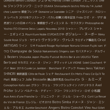
ジュラ
Domaine Benoit Courault
40 Maltby Street London
フェニックス
Une
ジャンフランソワ・ニック
île
OSAKA Shinsaibashi bistro
Fête du 14 Juillet
chez Lapierre
銀座フレンチ
Domaine Le Scarabée
シニア・ジャズバンド・カロリー
ヌ
レベッカ
2018年クリストッフ・パカレ収穫20周年記念
Frida
ロゼ・ド・ザザ
自
然派ワインの日本イベント
東銀座ヴィヴィエンヌ
ル・セクスタン
Philosophie de
シャト
Yoshio ITO
Etienne Deiss
Lapalu Nouveau 2018
シャトー・プレザンス
ボジョレー・ヌーボー
ー・エギュイユ
Pourriture Noble
ESPOAたけや
Rémy
Oriol
ヴァランタン・ヴァレス
Soulié Rosé
ジュラ・サヴォワ
ラミディア醸造元
ARTIGAS
ワイン ＳＭ
Foulard Rouge
Nyctalopie
Nonura Unison Fujiki san
ド
Champagne de Sousa
ウロ
Nakaminato Shigeru san
セバスチャン・デルヴィ
Beziers
Yann
ユ
Shizuoka Japon
Pouilly-Fuissé
Bistro Bar à vin UGUISU
Bertrand
LA VIGNE
サカガミ
ドメーヌ・ジャン・ダヴィッド
Soleil Couchant
ヤ
Yakitori
バイ
Beier 2016
Cuvée Le Jambon・Blanchard
ディアック
Pineau Denis
SHINORI
東欧諸国
Côte de Feule
シェナ
Restaurant En Mets Frais Ce Qu'Il Te
ラ・ルミーズ
Julie Brosselin
Plaît
鳥海シェフ
勝山晋作死去
Goutte d’Or
Axel
Conception Kato san
グラン・クリュ・フランクシュタイン
ハヤリテラス
小松屋
Prϋfer
シノン
ベルナール・ナディー・フコー
フランスワイン・ロゼ
Aux Amis d’une Franche
レ・ジュニック・ド・ジュル・ショーヴェ
Cyril
La Revue
Bistro Simba
ドメーヌ・ジャン・ミシ
du Vin de France
ミレジム・ビオ2018
Angers
Bistro Coinstot Vino
ェル・アルキエ
Aurélie Geschickt
Paul Gillet