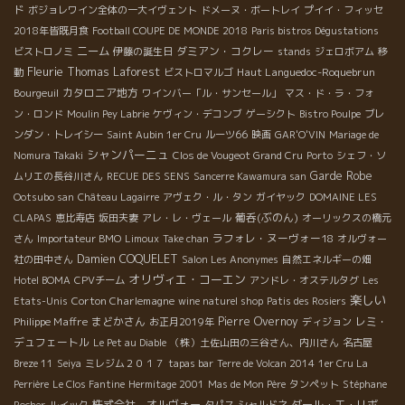
ド
ボジョレワイン全体の一大イヴェント
ドメーヌ・ボートレイ
プイイ・フィッセ
2018年皆既月食
Football COUPE DE MONDE 2018
Paris bistros Dégustations
ニーム
ダミアン・コクレー
ビストロノミ
伊藤の誕生日
stands
ジェロボアム
移
Fleurie
Thomas Laforest
Haut Languedoc-Roquebrun
動
ビストロマルゴ
カタロニア地方
Bourgeuil
ワインバー「ル・サンセール」
マス・ド・ラ・フォ
ン・ロンド
Moulin Pey Labrie
ケヴィン・デコンブ
ゲーシクト
Bistro Poulpe
ブレ
ンダン・トレイシー
Saint Aubin 1er Cru
ルーツ66
映画
GAR'O'VIN
Mariage de
シャンパーニュ
Nomura Takaki
Clos de Vougeot Grand Cru
Porto
シェフ・ソ
Garde Robe
ムリエの長谷川さん
RECUE DES SENS
Sancerre Kawamura san
Ootsubo san
Château Lagairre
アヴェク・ル・タン
ガイヤック
DOMAINE LES
葡呑(ぶのん)
CLAPAS
恵比寿店
坂田夫妻
アレ・レ・ヴェール
オーリックスの橋元
ラフォレ・ヌーヴォー18
さん
Importateur BMO
Limoux
Take chan
オルヴォー
Damien COQUELET
社の田中さん
Salon Les Anonymes
自然エネルギーの畑
オリヴィエ・コーエン
Hotel BOMA
CPVチーム
アンドレ・オステルタグ
Les
楽しい
Corton Charlemagne
Etats-Unis
wine naturel shop
Patis des Rosiers
Philippe Maffre
まどかさん
Pierre Overnoy
レミ・
お正月2019年
ディジョン
デュフェートル
Le Pet au Diable
（株）土佐山田の三谷さん、内川さん
名古屋
Breze 11
Seiya
ミレジム２０１７
tapas bar
Terre de Volcan 2014
1er Cru La
Perrière
Le Clos Fantine
Hermitage 2001
Mas de Mon Père
タンペット
Stéphane
株式会社 オルヴォー
ダール・エ・リボ、
Rocher
ルイック
タパス
シャルドネ