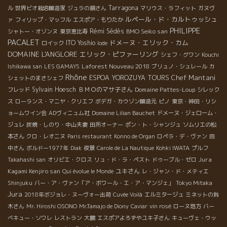
Tarragona
ル
世界ビオ栽培醸造家
ジュラの鏡さん
マリウス・ラフィット
ガヌヴ
ルペール・ド・カルトゥッシュ
ァ
フィリップ・マッフル
エスポア・もりたか
PHILIPPE
Rémi Sédès
BMO Seiko san
シャトー・オゾンヌ
東京恵比寿
PACALET
ドメーヌ・エリック・カム
ITO Yoshio
ロイック
Iode
DOMAINE L'ANGLORE
エリック・ピファーリング
シェフ・グワン
Kouchi
Laforest Nouveau 2018
Ishikawa san
LES GAMAYS
ブリュノ・シュレール
カ
Rhône
Chef Mantani
ESPOA YOROZUYA TOURS
シェットのまさシェフ
Sylvain Hoesch
ＢＭＯのマサ子さん
Domaine Pattes-Loup
フレッド
シレック
ス
ローランス・マニヤ・クリエフ
ボデガ・カウゾン醸造元
ピノ
東京・神田・リシ
ョームワイン会
ADヴィニュム社
Domaine Lilian Bauchet
ドメーヌ・ジェローム・
ジュレ
炭焼・しのり・中山夫妻
田所オーナー
ポン・ト・シャンジュ
ソムリエの松
本さん
クロ・レオニヌ
Paris restaurant
Konno de Organ
ロペラ・デ・ヴァン
田
中さん
ボルドー1977年
Diak
夜景
Carole de La Nautique
Kohki IWATA
プルフ
Jura
Takahashi san
オリビエ・クロス
リュ・ド・ラ・ペスト
ドゥーブル・ゼロ
Kagami Kenjiro san
ユキさん
Qui évolue le Monde
レ・ジャン・ド・メティエ
Shinjuku
バー・ア・ヴァン「ア・ボワール・エ・ア・マンジェ」
Tokyo Mitaka
Jura
2018年ボジョレ・ヌーヴォー出荷
Cuvée Voilà
エルミタージュ
ミネットの鈴
木さん
Mr. Hiroshi OSONO
Mr.Tamajo de Diony
Caviar
vin rosé
ローヌ地方
バー
ベキュー・ソワレ
レストラン
大鵬
エスポアよろずやユキ子さん
キューヴェ・ウッ