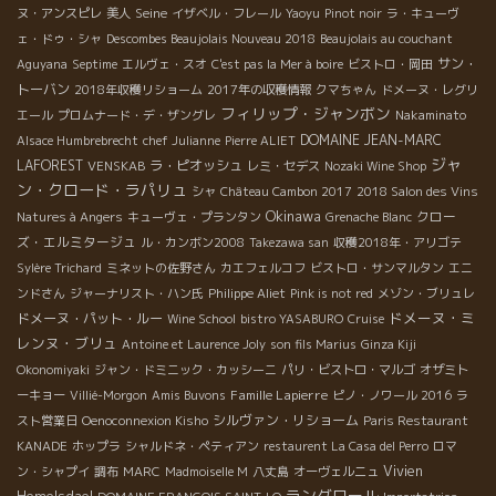
Seine
ヌ・アンスピレ
美人
イザベル・フレール
Yaoyu
Pinot noir
ラ・キューヴ
ェ・ドゥ・シャ
Descombes Beaujolais Nouveau 2018
Beaujolais au couchant
サン・
Aguyana
Septime
エルヴェ・スオ
C'est pas la Mer à boire
ビストロ・岡田
トーバン
2018年収穫リショーム
2017年の収穫情報
クマちゃん
ドメーヌ・レグリ
フィリップ・ジャンボン
エール
プロムナード・デ・ザングレ
Nakaminato
DOMAINE JEAN-MARC
Alsace Humbrebrecht
chef Julianne
Pierre ALIET
ジャ
LAFOREST
ラ・ピオッシュ
VENSKAB
レミ・セデス
Nozaki Wine Shop
ン・クロード・ラパリュ
シャ
Château Cambon 2017
2018 Salon des Vins
Okinawa
クロー
Natures à Angers
キューヴェ・プランタン
Grenache Blanc
ズ・エルミタージュ
ル・カンボン2008
Takezawa san
収穫2018年・アリゴテ
Sylère Trichard
ミネットの佐野さん
カエフェルコフ
ビストロ・サンマルタン
エニ
ンドさん
ジャーナリスト・ハン氏
Philippe Aliet
Pink is not red
メゾン・ブリュレ
ドメーヌ・ミ
ドメーヌ・パット・ルー
Wine School
bistro YASABURO
Cruise
レンヌ・ブリュ
Antoine et Laurence Joly
son fils Marius
Ginza Kiji
Okonomiyaki
ジャン・ドミニック・カッシーニ
パリ・ビストロ・マルゴ
オザミト
Famille Lapierre
ーキョー
Villié-Morgon
Amis Buvons
ピノ・ノワール 2016
ラ
シルヴァン・リショーム
スト営業日
Oenoconnexion Kisho
Paris Restaurant
KANADE
ホップラ
シャルドネ・ペティアン
restaurent La Casa del Perro
ロマ
Vivien
ン・シャプイ
調布
MARC
Madmoiselle M
八丈島
オーヴェルニュ
ラングロール