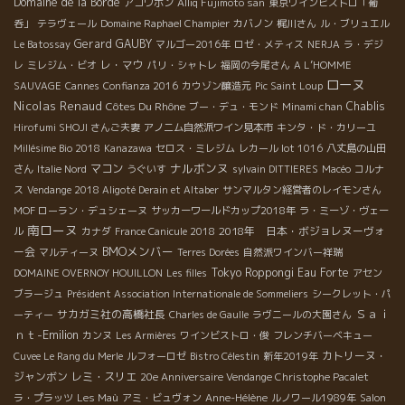
Domaine de la Borde
アコワボン
Alliq Fujimoto san
東京ワインビストロ「葡
呑」
テラヴェール
Domaine Raphael Champier
カバノン
梶川さん
ル・ブリュエル
Gerard GAUBY
Le Batossay
マルゴー2016年
ロゼ・メティス
NERJA
ラ・デジ
レ・マウ
レ
ミレジム・ビオ
パリ・シャトレ
福岡の今尾さん
A L’HOMME
ローヌ
SAUVAGE
Cannes
Confianza 2016
カウゾン醸造元
Pic Saint Loup
Nicolas Renaud
Côtes Du Rhône
Chablis
ブー・デュ・モンド
Minami chan
Hirofumi SHOJI さんご夫妻
アノニム自然派ワイン見本市
キンタ・ド・カリーユ
Millésime Bio 2018
Kanazawa
セロス・ミレジム
レカール lot 1016
八丈島の山田
ナルボンヌ
マコン
さん
Italie Nord
うぐいす
sylvain DITTIERES
Macéo
コルナ
ス
Vendange 2018 Aligoté Derain et Altaber
サンマルタン経営者のレイモンさん
MOF ローラン・デュシェーヌ
サッカーワールドカップ2018年
ラ・ミーゾ・ヴェー
南ローヌ
2018年 日本・ボジョレヌーヴォ
ル
カナダ
France Canicule 2018
BMOメンバー
ー会
マルティーヌ
Terres Dorées
自然派ワインバー祥瑞
Tokyo Roppongi
Eau Forte
DOMAINE OVERNOY HOUILLON
Les filles
アセン
ブラージュ
Président Association Internationale de Sommeliers
シークレット・パ
Ｓａｉ
サカガミ社の高橋社長
ーティー
Charles de Gaulle
ラヴニールの大園さん
ｎｔ-Emilion
カンヌ
Les Armières
ワインビストロ・俊
フレンチバーベキュー
カトリーヌ・
Cuvee Le Rang du Merle
ルフォーロゼ
Bistro Célestin
新年2019年
ジャンボン
レミ・スリエ
20e Anniversaire Vendange Christophe Pacalet
ラ・プラッツ
Les Maù
アミ・ビュヴォン
Anne-Hélène
ルノワール1989年
Salon