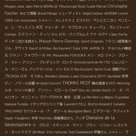
Christophe
Miyako-jima
Jean-Pierre BISPALIE
Mouressipe Rosé
Cuvée Marcel
Foucher
Importateur AVENIR
みどり酒屋
Brave Margo
シューディスト
Lenoir
1989
Les Anonymes
シャトー・メレ２００２
ビストロ・ペシェミニヨン
ペリエー
AOC
ル・レ・ヴィエイユ
ドメーヌ・デ・サブロネット
キューヴェ・ガレジャッド
ステファン・ティソ
Cornas
Eric
ロセ・パンプルムス
ケケ
ルヴァ
L'eau forte
Maison Pierre Overnoy
ディオニ社の玉城さん
Saint Chignan
フラコン経営者の
ジル・ダヴァス
Gault & Millau
Restaurant Soya
VINI JAPON
ラ・タルバルド醸造
ジャン・フォワラール
元
Mr. Masanobu FUKUOKA
メリ・メロ
ジャン・クロー
ド・ラトー
アンリー・フレデリック・ロック
Anniversaire de Mr ITO
ソムリエー
ル・ケニーさん
アレクサンドル・バン
R2L'O
Restaurant Yacht Club
酒販グルー
Lady Chassera 2017
プESPOA
ロゼ・そうめん
Reviens Gamay
oeuillade
世界
THOMAS PICOT
ピノ・ノワール会議
Arnaud Cassini
輸出業者ＢＭＯ
Henning
Chef Shu-zo
ルネ・ジャンの息子 アンリー・ピエール
Janbo-mochi
シ・ヌ・パ
ルリオン・カリニャン
ブジーグのカキ
東京・広尾
La Perrière
La Begou
Fujisawa
Izakaya Furabo
イタリアのシシリア島
Laurent FELL
Bistro Grand 8
Sylvere
TRICHARD
セパラメール・ア・ボワール
Bourgone Blanc
エドワール・ラフィット
Domaine de la
tapas
Faugères
共存
Mathieu
田崎真也さん
フリダ
Sénèchalière
ラ・グロス・ナディンヌ・ヴァン・ブラン・リコルー
レストラ
ン・ヨットクラブ
De Moor
Vins natures
Yve Camdebord
伊藤さん
シャトー・プ