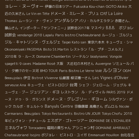
ョレー・ヌーヴォー
GOTO Akiko
伊藤の日本ツアー
Fukuoka Kou-chan
大
ドメーヌ・ミレーヌ・ブリュ
La Loire
近の久米さん
Le Vin en Tête
ロゼ
アンダルシア
Thomas
ムーラン・ナ・ヴォン
パリ・カルチエラタン
赤間さん、
B.B.B. ボジョレ
藤山さん
インポーター「サンフォニー」試飲会2017年
マスぺリ
試飲会
vendange 2018 Lapalu
Paris bistro Chateaubriand
ルージュ・ゴルジュ
ジル・キャトリンヌ・ヴェルジェ
Taipei Kato san
東京六本木
キューヴェ・シャ
Okonomiyaki PASEMIA
Bisto St.Martin
レストラン「ル・プチ・コメルス」
2018年
ラ・ルース
Domaine Chambertin
ソーテルン
biodynamic
Vongole
spagetti
9 caves
Madame Rosé
大阪 大近社の木村さん
Auvergne
ソミュール
パ
ルシヨン
リ・夕焼けのセーヌ河
BMO TOUR
Paris Bistro Le Verre Volé
OGM
Les Vignes d'Olivier
Beeaujolais
伊豆
Bistrot VIvienne
仙巌園
柳沼憲一さん
台湾
serveuse Ana
キューヴェ・ビストロロジ
シェフ・ジェローム・ジェグル
キ
ジュリアン・ギヨ
ューヴェ・ブー
レストラン ル・ディヴィル
PARIS 2019
ドメ
ドメーヌ・グレゴリー・ギヨーム
ーヌ・ドゥ・ラ・ガランス
シルヴァン・ボ
Banyuls
Centre
ック
カルボ・キュルトゥ
宗像康雄
高橋さん
ポムロル
Nicole
Carmarans
Beaujplais
Tokyo Restaurants
Bistro UN JOUR
Tokyo Chofu
2018
エスポア・ゴトーツアー
年ビュヴォン・ナチュール
DOMAINE DE L'ECHALIER
ミネルヴォワ
アシニャン村
Torocadero
福岡の黄ちゃん
DOMAINE AMIRAULT
Chateaubriand
Isojiro
ボジョレ・
ビストロ・ユイガ
Emmanuel Houillon
台北在住