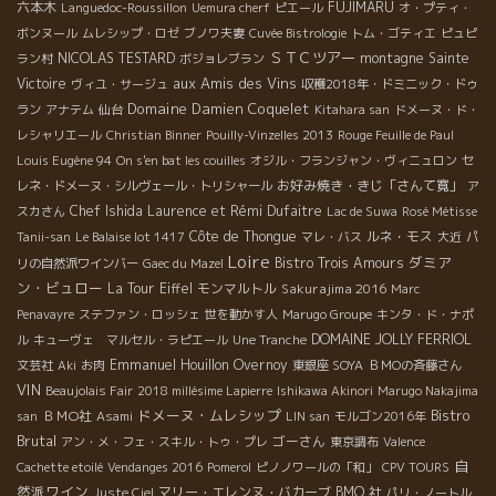
六本木
FUJIMARU
Languedoc-Roussillon
Uemura cherf
ピエール
オ・プティ・
ボンヌール
ムレシップ・ロゼ
ブノワ夫妻
Cuvée Bistrologie
トム・ゴティエ
ピュピ
ＳＴＣツアー
NICOLAS TESTARD
montagne Sainte
ラン村
ボジョレブラン
aux Amis des Vins
Victoire
ヴィユ・サージュ
収穫2018年・ドミニック・ドゥ
Domaine Damien Coquelet
ラン
アナテム
仙台
Kitahara san
ドメーヌ・ド・
レシャリエール
Christian Binner
Pouilly-Vinzelles 2013
Rouge Feuille de Paul
Louis Eugène 94
On s'en bat les couilles
オジル・フランジャン・ヴィニュロン
セ
お好み焼き・きじ「さんて寛」
レネ・ドメーヌ・シルヴェール・トリシャール
ア
Chef Ishida
Laurence et Rémi Dufaitre
スカさん
Lac de Suwa
Rosé Métisse
Côte de Thongue
ルネ・モス
Tanii-san
Le Balaise lot 1417
マレ・バス
大近
パ
Loire
ダミア
Bistro Trois Amours
リの自然派ワインバー
Gaec du Mazel
ン・ビュロー
La Tour Eiffel
モンマルトル
Sakurajima 2016
Marc
Penavayre
ステファン・ロッシェ
世を動かす人
Marugo Groupe
キンタ・ド・ナポ
DOMAINE JOLLY FERRIOL
ル
キューヴェ マルセル・ラピエール
Une Tranche
Emmanuel Houillon Overnoy
文芸社
Aki
お肉
東銀座 SOYA
ＢＭОの斉藤さん
VIN
Beaujolais Fair
2018 millésime Lapierre
Ishikawa Akinori
Marugo Nakajima
ドメーヌ・ムレシップ
Bistro
ＢＭО社
san
Asami
LIN san
モルゴン2016年
Brutal
ゴーさん
アン・メ・フェ・スキル・トゥ・プレ
東京調布
Valence
自
Cachette etoilé
Vendanges 2016
Pomerol
ピノノワールの「和」
CPV TOURS
然派ワイン
マリー・エレンヌ・バカーブ
BMO 社
Juste Ciel
パリ・ノートル