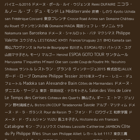
ニコラ・
Remi DUFAIRE
バイエール2016
ドメーヌ・ポール・ルイ・ウジェンヌ
ルノー
ル・ブ・デュ・モンド
La Méditerranée
炭焼・しのり
Kyoto
Uchida
東京フレンチ
san
Frédérique Cossard
Crosse Road Arima san
Domaine Château
du Rouet
ヴァンセンヌの森
Domaine MADA
岡田シェフ
レ・ザノ二ム
サラ
Barcelona
Philippe
Nakamura san
ドメーヌ・シャルロット・バテ
マクシマス
Valette
ユウジさん
LESTIGNAC
KM31
France/Uruguay 2:1
BMO Kamata san
南仏プロヴァンス
la Porte de Bourgogne
石川さん
ESPOAいせい
パトリス・ユグ
ESPOA GOTO TOUR
サンタムール
山田マサ子さん
モーリ
マルゴー
Henind
Maruyama
T'inquiètes M'man!
Ooe san
cuvée Coup de Foudre
Mr. Yasuhiro
レストラン・グラン８
Shibuya
サントル
ヴィンテージュ2015
株式会社JALUX
ガード・ローブ
Domaine Philippe Tessier
2018年ヌーヴォー・レミー・デュ
Alexandre Bain
Madoka san
ドメーヌ・
フェートル
Côtes de Marmandais
ダニエル・サージュ
Salon des Vins de Loire
東京・世田谷区・ナカモトさん
Le Temps des Cerises
Coteaux des Quarts
勝山さん
ギー・エ・トマ・ジュリ
Savoie
アン
野村高城さん
Bistro UN COUP
Teradanonke
アルプ・マリティム
ドメ
ーヌ・ド・ラ・ガランス
Pour de Raisin
ラ・フォン・ド・ロりヴィエ
和飲学園
ド
YUZU
メーヌ・ド・ヴェルシャン
長ユキ子さん
Histoire du vin francais
Catalogne
Côte
Catherine JAMBON
モン・ブリュリウス
Château Lassolle
du Py
Philippe Wies
Shun san
Philippe Alliet
レカール lot 1117
東京三鷹