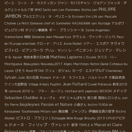
ピーユ・コート・ド・カスティヨン
ジャン・セバスチャン・ジョアン
ジャンヌ・ダ
PHILIPPE
ルクとシャルル７世
BMO Saito san
Les Pyrenees
Nishio san
JAMBON
プルミエクリュ・ラ・ペリエール
Ecrivain Vin LIN san
Pascale
Choime
Le Petit Domaine
chef et Sommelier HASAGAWA san
Nuitage
アルボワ・
ギー・ブランシャール
ピュピラン村
オリゾン事務局
Sylvie Augereau
tramontane
神田
Domaine Jean Maupertuis
タヴェル・ヴァンタージュ15
Pays
サヴォワ
de l'Europe orientale
クロード・アリエ
Anne Paillet
ツアー・エスポア
ビストロ・ビアンカーラ
レ・ぺニタント
ジュリアン・マレシ
プリム・サンソ
Mathieu Lapierre
ャル
Xavier
寺田本家の日本酒
L'Ecume
タパス・バー
Montgueux
Beaujolais Nouveau2017
Alpes-Maritimes
Notre-Dame
Coteaux du
Layon
びそう
Rosé PETAR
クリュ・ボジョレ
カーヴ・エステザルグ
Chardonay
Sylvain
Julie
石川社長
Romain
ドメーヌ・ラファエル・バルトゥッチ
大阪自然派
Jean Foillard
ワイン大試飲会
Village Arbois Pupillin
Cuveé Précieuse
新年2018
restaurant japonais BISSOH
メドック
年
canicule 2018
レ・フラー・ルージュ
Sebastien Chatillon
キューヴェ・オゼ
じゃんぼもち
弥三郎
岡田ヒロシさん
son
biojoleynes
Passion et Nature
fils Pierre
小泉さん
bistro YUIGA de
Kanazawa
TosaYamada Mitani san
飯田橋 ジャングレ
伊藤與志男の哲学
Bistro
ビストロ・フラコン
Atelier
L'Echappée Belle Rouge
Brouilly 2013
CPVのアビタ
ドメーヌ・フィリップ・ヴァレット
Marcel et Claire
ル
哲学
TRIPLE A
Richaud
Vin Nature BIM
Nadja
猛暑・フランス2018年夏
シャント・クク
シル