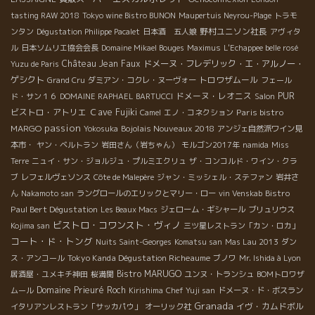
tasting RAW 2018
Tokyo wine Bistro BUNON
Maupertuis Neyrou-Plage
トラモ
野村ユニソン社長
ンタン
Dégustation Philippe Pacalet
日本酒 五人娘
アヴィタ
ル
日本ソムリエ協会会長
Domaine Mikael Bouges
Maximus
L'Echappee belle rosé
Château Jean Faux
ドメーヌ・フレデリック・エ・アルノー・
Yuzu de Paris
ゲシクト
トロワザムール
Grand Cru
ダミアン・コクレ・ヌーヴォー
フェール
ドメーヌ・レオニス
PUR
ド・サン１６
DOMAINE RAPHAEL BARTUCCI
Salon
ビストロ・アトリエ
Ｃave Fujiki
Paris bistro
Camel
エノ・コネクション
passion
MARGO
Bojolais Nouveaux 2018
Yokosuka
アンジェ自然派ワイン見
本市・
ヤン・ベルトラン
岩田さん（岩ちゃん）
モルゴン2017年
namida
Miss
Terre
ニュイ・サン・ジョルジュ・プルミエクリュ
ザ・コンコルド・ワイン・クラ
ブ
レフェルヴェソンス
Côte de Malepère
ジャン・ミッシェル・ステファン
岩井さ
Bistro
ん
Nakamoto san
ラングロールのエリックとマリー・ロー
vin Venskab
Paul Bert Dégustation
Les Beaux Macs
ジェローム・ギシャール
ブリュリウス
ビストロ・コワンスト・ヴィノ
Kojima san
三ツ星レストラン「カン・ロカ」
コート・ド・トング
Nuits Saint-Georges
Komatsu san
Mas Lau 2013
ダン
Tokyo Kanda Dégustation Richeaume
ス・アンコール
ブノワ
Mr. Ishida à Lyon
Bistro MARUGO
居酒屋・ユメキチ神田
桜満開
ユンヌ・トランシュ
BOMトロワザ
Domaine Prieuré Roch
ムール
Kirishima
Chef Yuji san
ドメーヌ・ド・ボスラン
Granada
イヴ・カムドボル
イタリアンレストラン「サッカパウ」
オーリック社