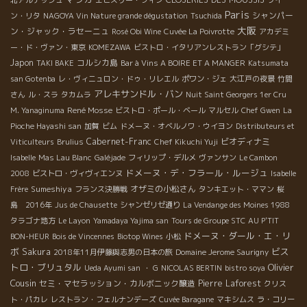
Paris
シャンパー
ン・リタ
NAGOYA Vin Nature grande dégustation
Tsuchida
大阪
ン・ジャック・ラセーニュ
Rosé Obi Wine
Cuvée La Poivrotte
アカデミ
ー・ド・ヴァン・東京
KOMEZAWA
ビストロ・イタリアンレストラン「グシテ」
Japon
コルシカ島
TAKI BAKE
Bar à Vins A BOIRE ET A MANGER
Katsumata
san Gotenba
レ・ヴィニュロン・ドゥ・リレエル
ポワン・ジェ
大江戸の夜景
竹間
アレキサンドル・バン
さん
ル・スラ
タカムラ
Nuit Saint Georgers 1er Cru
René Mosse
M. Yanaginuma
ビストロ・ポール・ベール
マルセル
Chef Gwen
La
Pioche Hayashi san
加賀
ビム
ドメーヌ・オベルノワ・ウイヨン
Distributeurs et
Cabernet-Franc
ビオディナミ
Viticulteurs
Brulius
Chef Kikuchi Yuji
Isabelle
Mas Lau Blanc
Galéjade
フィリップ・デルメ
ヴァンサン
Le Cambon
ドメーヌ・デ・フラール・ルージュ
2008
ビストロ・ヴィヴィエンヌ
Isabelle
Sumeshiya
オザミの小松さん
Frère
フランス決勝戦
タンキエット・ママン
桜
島 2016年
Jus de Chausette
シャンゼリゼ通り
La Vendange des Moines 1988
タラゴナ地方
Le Layon
Yamadaya Yajima san
Tours de Groupe STC
AU P'TIT
ドメーヌ・ダール・エ・リ
BON-HEUR
Bois de Vincennes
Biotop Wines
小松
ボ
ビス
Sakura
2018年11月伊藤與志男の日本の旅
Domaine Jerome Saurigny
トロ・ブリュタル
Olivier
Ueda Ayumi san
・ G
NICOLAS BERTIN
bistro soya
Cousin
セミ・マセラッション・カルボニック醸造
Pierre Laforest
クリス
ト・パカレ
レストラン・フェルナンデーズ
Cuvée Baragane
マキシムス
ラ・コリー