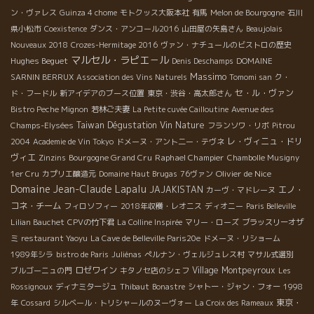
ン・ヴァレス
Guinza 4 chome
モトクッス大阪本社
有馬
Melon de Bourgogne
石川
県小松市
Coexistence
ダンス・アンコール2016
山田屋の矢島さん
Beaujolais
Nouveaux 2018
Crozes-Hermitage 2016
ヴァン・ナチュールのビストロの歴史
マルセル・ラピエ－ル
Hughes Beguet
Denis Deschamps
DOMAINE
Massimo
SARNIN BERRUX
Association des Vins Naturels
Tomomi san
ク・
セ・ル・ヴァン
ド・フードル
新アイデアのブース位置
東京・渋谷・高太郎さん
Bistro Peche Mignon
若林ご夫妻
La Petite cuvée Cailloutine
Avenue des
Taiwan Dégustation Vin Nature
Champs-Elysées
フランソワ・リボ
Pitrou
レ・ヴィニュ・ドリ
2004
Academie de Vin Tokyo
ドメーヌ・アント二ー・テヴネ
ヴィエ
Bourgogne Grand Cru
Raphael Champier
Zinzins
Chambolle Musigny
Olivier de Nice
1er Cru
カプリエ醸造元
Domaine Haut Brugas
76ヴァン
Domaine Jean-Claude Lapalu
JAJAKISTAN
エノ・
カーヴ・マドレーヌ
コネ・チーム
フィロソフィー
2018年収穫・レオニス
ディオニー
Paris Belleville
Lilian Bauchet
CPVの竹下君
La Colline Inspirée
マリー・ローズ
ブラッスリーオザ
ミ
restaurant Yaoyu
La Cave de Belleville Paris20e
ドメーヌ・リショーム
1989年シラ
bistro de Paris
Juliénas
ぺルナン・ヴェルジュレス村
マサル式選別
ロゼワイン
Village Montpeyroux
ブルゴーニュの門
キタノセ店のシェフ
Les
Rossignoux
ディナミタージュ
Thibaut
Bonastre
シャトー・ジャン・フォー
1998
東京・
年
Cossard
シルベール・トリシャールのヌーヴォー
La Croix des Rameaux