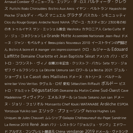
パルティーダ・クレウ
Arnaud Combier
ヴィニョーブル・エリアン・ダ・ロス
ス
イヤン・ベルトラン
Puitchi Rodo
Chiroubles
Bistro Aux Amis
Hayashi de
グラナダ
ジョルディ・ペレズ
パスカル・シモニュッティ
Pioche
マニュエル
Clos du Rouge Gorges
Ardeche Nord
NAHA
プピーユ・カスティヨン
2300年の杉
の木
トゥルイヤス
サン・ミッシェル教会
Washoku
カタロニア人
Carbo Culte
オ
La Grande Motte
ン・ジュ・コネクション
Assemblée Nationale
Jean-Paul
ドメ
ーヌ・ジャン・モペルチュイ
Beeaujolais Nouveaux 2018
イーストラインの門脇さ
Edouard
クロ・ルジャール
ん
Bistro A boire et A manger
vin impressionnant
Laffitte
Domaine Charlotte et Jean Baptiste Sénat
パリ・ビス
アメリカ
トロ・コワンスト・ヴィノ
収穫20年記念・クリストフ・パカレ
Sete
サン・ジョ
ジュル・
ゼフ
ヴィルフランシュ
La Désirée
Uemura san
ロワ−ル
La Bestia
2021
Le Casot des Mailloles
ショーヴェ
ドメーヌ・カトリーヌ・ベルナール
ボルドー
wine bar Vino Veritas
タヴェル・ロゼ
愛知
Sébastien Riffault
ビス
Dégustation
Sud-Ouest
Domaine du Matin Calme
トロ・マルミット
Cave
ヴィヴィアン・エメルスダール
ドメー
Madeleinne
Le Soula
Sakano Jun san
Ardèche
ヌ・ジョリ・フェリオル
Chef Kouki WATANABE
Monsanto
ESPOA
エリック・プフェーリング
Yorozuya Yukiko san
Patrice Hughes
Les
Sandrine
Uniques de Jules Chauvet
ムレシップ
Galapia
Châteauneuf-du-Pape
René Jean
La Remise 2018
パリ・レストラン「ジョルジュ・サンク」
エドワー
vendange 2019
ド
アルザス・フンブレヒト醸造元
Chéna
ドメール・ヴァランタ