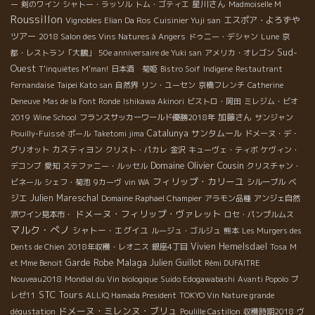
星川さん
ー
剣のワイン
シャトー・ラッソル
トム・ゴティエ
Madmoiselle M
Roussillon
エスポア・よろずや
Vignobles Elian Da Ros
Cuisinier Yuji san
ツアー
2018 Salon des Vins Natures à Angers
ドゥニー・デシャン
Lune
京
Sud-
都・レストラン「大鵬」
50e anniversaire de Yuki san
アメリカ・オレゴン
Ouest
T'inquiètes M'man!
日本酒 菊姫
Bistro Soif
Indigene
Restautrant
Fernandaise
Taipei Kato san
自然界
リン・ユーセン
京橋フレンチ
Catherine
Deneuve
Mas de la Font Ronde
Ishikawa Akinori
ビストロ・岡田
ミレジム・ビオ
加藤さん
2019
Wine School
フランスサッカーワールド優勝2018年
サンジャン
Catalunya
サンタムール
Pouilly-Fuissé
ポール
Taketomi jima
ドメーヌ・デ・
カスティヨン
グリオット
クリスト・パカレ
金沢
キューヴェ・ティボ
ケヴィン・
Domaine Olivier Cousin
デコンブ
愛知
ステファニー・ルッセル
クリスチャン・
フィリップ・カリーユ
ベ
ビネール
シェフ・菊池
9カーヴ
vin WA
シルーブル
ジエ
Julien Mareschal
Domaine Raphael Champier
アラモン品種
アンジェ自然
ドメーヌ・フィリップ・ヴァレット
派ワイン見本市・
ロセ・パンプルムス
マルク・ぺノ
シャトー・エグイユ
ルージュ・ゴルジュ
熊本
Les Murgers des
Vivien Hemelsdael
Dents de Chien
2018年収穫・レオニス
銀座4丁目
Tosa
M
Malaga
Garde Robe
Julien Guillot
et Mme Benoit
Rémi DUFAITRE
Nouveau2018
Mondial du Vin biologique
Suido Edogawabashi
Avanti Popolo
ブ
STC Tours
レゼ11
ALLIQ Hamada President
TOKYO Vin Nature grande
ドメーヌ・ミレンヌ・ブリュ
dégustation
Poulille Castillon
収穫時期2018
ヴ