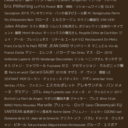
Claude ALIET
Sengan-en
イザベル・フレール
Eric Pfifferling
Le P'tit Pinard
東京・神田・リショームワイン会
SILEX
Sauvignon 2016
アレキサンドル・バンの息子ピエール君
M. Yanaginuma
Pierre
クローズ・エルミタージュ
fils d'Alexandre Bain
カウゾン醸造元
VINI VERI
Julien Altaber
ラスト営業日
ソムリエの松本さん
ボジョレワイン全体の一大イヴ
ェント
藤原
Mont Brulius
オーリックスの橋元さん
Poupille Côtes de Castillon
ジ
ェイ・アール・フレッシュネス・リテール
エールドゥロ
Restaurant En Mets
RENE JEAN DARD
サンドリーヌ
Frais Ce Qu'Il Te Plaît
マニュエル
Vin de
マリー・エレンヌ・バカーブ
マス・ロー
France
Emilie
Yan Drieu
2018
millésime Lapierre
2018 Vendange Descombes
シリル
へニングさん
モンタダ
び
ジャン・フォワラール
セミ・マセラッション・カルボニック醸
そう
Fujisawa
造
Gerard GAUBY
Paris en août
2018年
オザミ・デ・ヴァン 銀座
LE
SEXTANT
MOF ローラン・デュシェーヌ
バティスト・クザン
wine bar Vino
エスカルポレット
アレキサンドル・バン
ドメ
Veritas
パカレ・ファミリー
ーヌ・ダミアン・コクレ
Alliq Fujimoto san
ドメーヌ・ド・ヴェルシャン
2017
Bistrot La Part de Anges
サボリの鎌田夫妻
ジャッキー・プレス
Wine Style
Marseille
プリューレ・ロック
Okonomiyaki Kiji
WINO
Moto-Nouveau
Salon
SANTEKAN
自然派ワイン見本市
Notre-Dame
ブリュノー・シュラー
OZONO san
クリストッフ・パカレ
Domaine de la St-Jean de la Gineste
ドメーヌ・クリスチ
Tokyo Kanda Dégustation Richeaume
グループ・エスポア
ャン・ビネール