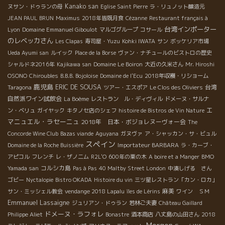
Kanako san
ヌサン・ドゥランの母
Eglise Saint Pierre
ラ・リュノット醸造元
JEAN PAUL BRUN
Maximus
2018年皆既月食
Cézanne
Restaurant français à
台湾インポーター
Lyon
Domaine Emmanuel Giboulot
マルゴグループ
コサール
のレベッカさん
Les Clapas
寿司屋・Yuzu
Kohki IWATA
サン
ボッケリア市場
Ueda Ayumi san
ルイック
Place de la Borse
ヴァン・ナチュールのビストロの歴史
シャルドネ2016年
Kajikawa san
Domaine Le Boiron
大近の久米さん
Mr. Hiroshi
OSONO
Chiroubles
B.B.B. Bojoloise
Domaine de l'Ecu
2018年収穫・リショーム
鹿児島
ERIC DE SOUSA
台湾
Taragona
ツアー・エスポア
Le Clos des Oliviers
自然派ワイン試飲会
La Boème
レストラン ル・ディヴィル
ドメーヌ・サルナ
エ
ン・ベリュ
ガイヤック
キタノセ店のシェフ
histoire de Bistros de Vin Nature
マニュエル・ラセーニュ
2018年 日本・ボジョレヌーヴォー会
The
Concorde Wine Club
Bazas viande
Aguyana
ガヌヴァ
ア・シャッカン・サ・ビュル
スペイン
Domaine de la Roche Buissière
Importateur BARBARA
ラ・カーブ・
アピコル
フレンチ
レ・ザノ二ム
R2L'O
600年の栗の木
A boire et a Manger
BMO
コルシカ島
Yamada san
Pas à Pas
40 Maltby Street London
中湊しげる さん
ゴビー
Nyctalopie
Bistro OKADA
Histoire du vin
三ツ星レストラン「カン・ロカ」
麻美
サン・ミッシェル教会
vendange 2018 Lapalu
îles de Lérins
ワイン ＳＭ
Emmanuel Lassaigne
ジュリアン・ドゥラン
若林ご夫妻
Château Gaillard
ドメーヌ・ラフォレ
Philippe Aliet
Bonastre
酒本商店
八丈島の山田さん
2018