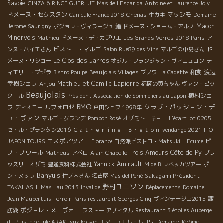
Savoie
GINZA 6
RINCE GUERLUT
Mas de l'Escarida
Antoine et Laurence Joly
ドメーヌ・セクスタン
マッシモ
Canicule France 2018
Chenas
生カキ
Domaine
Macon
Jerome Saurigny
ボジョレ・ヴィラージュ
鮨
ドメーヌ・ショーム・アルノ
Minervois
Mathieu
ドメーヌ・デ・カプリエ
Les Grands Verres 2018 Paris
ア
ビストロ・マルゴ
ンヌ・パイエさん
Salon Rue89 des Vins
マルゴの中島さん
ド
Le Clos des Jarres
メーヌ・リショー
オジル・フランジャン・ヴィニュロン
テ
和食
渡辺
ィエリー・プゼラ
Bistro Poulpe
Beaujolais Villages
ブノワ
La Cadette
幸樹シェフ
Anjou
Mathieu et Camille Lapierre
福岡の黄ちゃん
ヴァン・ピッ
Beaujolais
植村シェ
クール
Président Association de Sommeliers au Japon
BMO
クラブ・パッション・デ
フ
ルフォロゼ
ディオニー
戸田シェフ
1998年
ュ・ヴァン
マルゴ・グランデ
Pompon Rosé
オザミトーキョー
L'écart lot 0205
セ・ル・プランタン2016
Ｃａｔｈｅｒｉｎｅ Ｂｒｅｔｏｎ
vendange 2021
ITO
エスポアツアー
ピ
JAPON TOURS
Florance
自然派ビストロ・Matsuki
L'Ecume
ノ・ノワール
Trois Amours
Côte de Py
Matheus
アぺロ
Alain Chapelle
ブラ
Yannick Amirault
ッスリーオザミ
豊通食料株式会社
M de B
レベッカツアー
ポ
Banyuls
Sakagami Président
ン・ヌッフ
竹ノ内さん
名古屋
Mas del Périé
野村ユニソン
TAKAHASHI
Mas Lau 2013
Invalide
Déplacements
Domaine
Jean Maupertuis
Terroir
Paris restaurent Georges Cinq
ヴィンテージュ2015
諏
ボジョレ・ヌーヴォー
訪湖
ラストー
アヴィタル
Restaurant 3 étoiles Auberge
du Puis
le couple ARAKI
yukiko san
エマニュエル・ルロワ
Domaine Jérôme