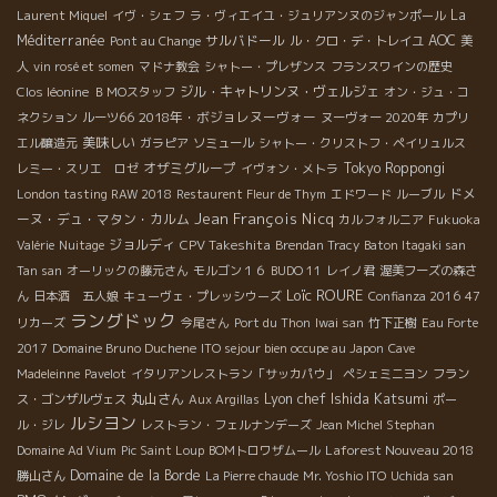
La
Laurent Miquel
イヴ・シェフ
ラ・ヴィエイユ・ジュリアンヌのジャンポール
Méditerranée
サルバドール
AOC
Pont au Change
ル・クロ・デ・トレイユ
美
人
vin rosé et somen
マドナ教会
シャトー・プレザンス
フランスワインの歴史
ジル・キャトリンヌ・ヴェルジェ
Clos léonine
ＢＭОスタッフ
オン・ジュ・コ
2018年・ボジョレヌーヴォー
ネクション
ルーツ66
ヌーヴォー 2020年
カプリ
美味しい
エル醸造元
ガラピア
ソミュール
シャトー・クリストフ・ペイリュルス
オザミグループ
Tokyo Roppongi
レミー・スリエ ロゼ
イヴォン・メトラ
ドメ
London tasting RAW 2018
Restaurent Fleur de Thym
エドワード
ルーブル
Jean François Nicq
ーヌ・デュ・マタン・カルム
カルフォルニア
Fukuoka
ジョルディ
CPV Takeshita
Valérie
Nuitage
Brendan Tracy
Baton Itagaki san
Tan san
オーリックの藤元さん
モルゴン１６
BUDO 11
レイノ君
渥美フーズの森さ
Loïc ROURE
ん
日本酒 五人娘
キューヴェ・プレッシウーズ
Confianza 2016
47
ラングドック
リカーズ
今尾さん
Port du Thon
Iwai san
竹下正樹
Eau Forte
2017
Domaine Bruno Duchene
ITO sejour bien occupe au Japon
Cave
Madeleinne
Pavelot
イタリアンレストラン「サッカパウ」
ペシェミニヨン
フラン
Lyon chef Ishida Katsumi
丸山さん
ス・ゴンザルヴェス
Aux Argillas
ポー
ルシヨン
ル・ジレ
レストラン・フェルナンデーズ
Jean Michel Stephan
Laforest Nouveau 2018
Domaine Ad Vium
Pic Saint Loup
BOMトロワザムール
Domaine de la Borde
勝山さん
La Pierre chaude
Mr. Yoshio ITO
Uchida san