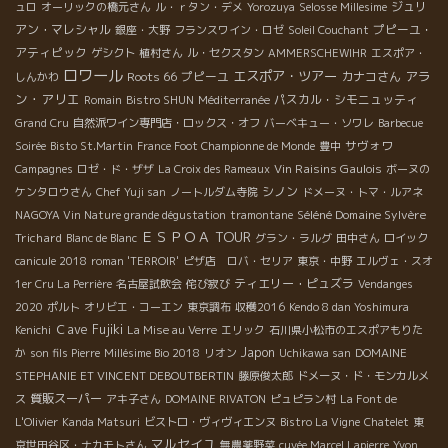
ジュリ
ュロ
オーリックの橋元さん
ル・ｒタン・デメ
Yorozuya
Selosse Millesime
アン・マレシャル
プピーユ・
銀座・大野
フランスワイン・ロゼ
Soleil Couchant
アティピック
ゲシクト
植村さん
ル・セクスタン
AMMERSCHEWIHR
エスポア・
ロワール
エスポア・ツアー
アラ
Roots 66
プピーユ
カナコさん
しんかわ
ン・アリエ
パスカル・シモニュッティ
Romain
Bistro SHUN
Méditerranée
Grand Cru
自然派ワイン専門店・ロックス・オフ
バーベキュー・ソワレ
Barbecue
サヴォワ
Soirée
Bisto St.Martin
France Foot Championne de Monde
豊中
Vin Raisins Gaulois
Campagnes
ロゼ・ド・ザザ
La Croix des Rameaux
ボーヌの
シノン
ケンタロウさん
Chef Yuji san
ノートルダム寺院
ドメーヌ・トマ・ルアネ
Séléné Domaine Sylvère
NAGOYA Vin Nature grande dégustation
tramontane
ＥＳＰＯＡ TOUR
Trichard
Blanc de Blanc
グラン・ラルグ
田中さん
ロイック
canicule 2018
roman 'TERROIR'
ピザ店 ロバ・セリア
東京・中野
エルヴェ・スオ
ティエリー・ピュズラ
1er Cru La Perrière
名古屋試飲会
侘び寂び
Vendanges
2020
ポルト
オリビエ・コーエン
東京調布
収穫2016
Kendo 8 dan Yoshimura
Ｃave Fujiki
Kenichi
La Mise au Verre
エリック
石川県小松市のエスポアもりた
Japon
か
son fils Pierre
Millésime Bio 2018
リオン
Uchikawa san
DOMAINE
STEPHANIE ET VINCENT DEBOUTBERTIN
藤原俊太郎
ドメーヌ・ド・モンカルメ
質販スーパー
ス
アキ子さん
DOMAINE RIVATON
ピュピラン村
La Font de
L'Olivier
Kanda Matsuri
ビストロ・ヴィヴィエンヌ
Bistro La Vigne
Chatelet
東
マルセイユ
京世田谷区・ナカモトさん
無農薬野菜
cuvée Marcel Lapierre
Yvon