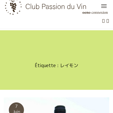
Skip
to
content
Étiquette :
レイモン
7
Juin