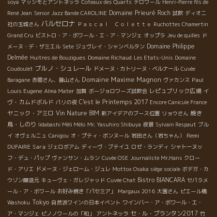
soya
マッシモとアントネッラ
Coteaux des Quarts
テロワール
Henri-Pierre fils de
Domaine Prieuré Roch
René Jean
Senior Jazz Bande CAROLINE
試飲
ディオニ
バルセロナ
社の玉城さん
Ｐａｓｃａｌ Ｃｏｌｅｔｔｅ
Ruchottes Chamertin
Grand Cru
ビストロ・ア・ボワール・エ・ア・マンジェ
オップラ
Jeu de quilles
ド
Domaine Philippe
メーヌ・デ・ザミエル
Sete
ジュヴレイ・シャンベルタン
Delmée
Huitres de Bouzigues
Domaine Richaud
Les Etats-Unis
Domaine
ブルノ・シュレール
Coudoulet
ドメーヌ・カトリーヌ・ベルナール
Cuvée
Domaine Maxime Magnon
Paul
Baragane
赤間さん、藤山さん
ヴァカンス
Louis Eugene
レピュブリック広場
イ
Alma Mater
加賀
ボージョロワーズ試飲会
ヴ・カムドボルド
C'est le Printemps 2017
パリの夜
Encore Canicule France
ヤニック・アミロ
Vin Nature BIM
焼き
新アイデアのブース位置
リョウさん
鳥・しのり
Iidabashi Méli Mélo
Mr. Yasuhiro Shibuya
夜景
Syivain Respaut
ブル
Remi
イ
オヴェルニュ
Canigou
オ・プティ・ボンヌール
岩田さん（岩ちゃん）
DUFAIRE
Sara
ジェロボアム
ディーヴ・ブテイユ
ロゼ・ランディ
シャトーヌッ
フ・デュ・パップ
ヴァンサン・ムラン
Cuvée OSE
Journaliste Mr.Hans
クロー
ド・アリエ
ドメーヌ・ジェローム・ジュレ
Mottox Osaka siège sociale
ボデガ・カ
Bistro BIANCARA
ウゾン醸造元
キューヴェ・ガレジャッド
Cuvée Chat
セパラメ
ール・ア・ボワール
お好み焼き「パセミア」
Margaux 2016
大園さん
ピエール橋
Tokyo
Washoku
自然派ワインの日本イベント
ワインバー・ア・ボワール・エ・
セ・ル・プランタン2017
ア・マンジェ
ピノノワールの「和」
アントネッラ
竹