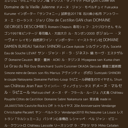
Morgon
ミレジム・ラピエール
シノン城
マリウス・ラフィット
Cuveé WA
Domaine de la Vieille Julienne
ドメーヌ・ジャン・モペルチュイ
Fukuoka
Kurume
インポーター「サンフォニー」試飲会2017年
石川県小松市
アントワー
DOMAINE
Côte de Castillon
GAN chan
ヌ・エ・ローランス・ジョリ
GEORGES DESCOMBES
Romain Chapuis
寿司シェフ・ユウジロウさん
モル
ボジョレー ・ヌ
ゴン1997年ビンテージ
寿司職人・大田大介
ル・カンボン2008
ーヴォー
DOMAINE
レイモン
自然派ワイン・インポーター・イーストライン社
DAMIEN BUREAU
Yakitori SHINORI
シルヴァンさん
La Cave Apicole
Societé
サン・ジャン・ド・ラ・ジネスト
Eau de Souche
LEVAT
鍋
カーヴ・エステザル
グ
Domaine Cauzon
東京・豊洲・AOKI
ル・タジンヌ
Miyagawa san
Kuma chan
Le Grau du Roi
Guy Blanchard
Sushi Cuisinier OKADA Daisuke
銀座三越新館
Simone mère de Derain
son fils Marius
アヴァンティ・ポポロ
Sumiyaki SHINORI
Domaine Pattes-Loup
le couple Nakayama
ラピエール研修生のセイヤさん
Shun
ドメーヌ・マルセ
Château Jean Faux
san
ワインバー・ヴィノヴェリータス
ル・ラピエール
Matsuo chef
メーヌ・デ・フラール・ルージュ
八丈島
Château
Poupille Côtes de Castillon
Domaine Sabre
Nakamura san
宮古島
made in
JAJAKISTAN
Caviste Rocks Off
トゥルイヤス
20e Anniversaire Vendange
Christophe Pacalet
ヤン・ベルトラン
Vendange2018 Richeaume
La Louce
レス
トラン「ラルシュミーユ」
パシオン心斎橋店
レシャッペ・ベル
ジャン・ピエー
ル・クワントロ
Château Lassolle
リースリング
ラ・プラツ
サラ
Miho
Catalan