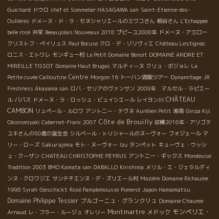
Guichard
ドウロ
chef et Sommelier HASAGAWA san
Saint-Etienne-des-
Oullières
ドメーヌ・ド・ラ・セネシャリエールのミワコさん
桐谷さん
L'Echappee
belle rosé
共栄
Beeaujolais Nouveaux 2018
プピーユ2008年
ドメーヌ・アミロー
クリストフ・ペイリュス
Paul Bocuse
クロ・デ・ゾリヴィエ
Château Lestignac
ロニス・エトワレ
モンギュー村
Le Petit Domaine
Benoit
DOMAINE ANDRE ET
MIREILLE TISSOT
Domaine Haut Brugas
マルティーヌ
クリュ・ボジョレ
La
Centre
Petite cuvée Cailloutine
Morgon 16
トーハン酒販ツアー
Dynamitage
JR
Freshness Akayama san
ロバ・セリアのヴァンサン
2009年 マルセル・ラピエー
CHÂTEAU
ル
ババス
ドメーヌ・ラ・ロッシュ・ビュイシエール
レイヨン川
CAMBON
リュペール・ルロワ
アントニー・テヴネ
Aurélien Petit
湘南
Ginza Kiji
Côte de Brouilly
Okonomiyaki
Cabernet-Franc 2007
収穫2018年・アリゴテ
ユキさんの50歳の誕生会
シルベール・トリシャールのヌーヴォー
フォジェール
マ
Sakurajima
リー・ローズ
モト・ヌーヴォー
Izu
タンペット
キューヴェ・ウッシ
ュ・クーザン
CHATEAU CHRISTOPHE PEYRUS
アントニー・ギックス
Mondeuse
Tradition 2003
BMO Kamata san
DABALLO
Kirishima
メリル・エ・ジェラルディ
ンヌ・クロワジエ
サンテチエンヌ・デ・ズリエール村
Mazière
Domaine Richaume
Geschickt
1998 Syrah
Rosé Pamplemousse
Pomerol
Japon Hamamatsu
Domaine Philippe Tessier
ブルゴーニュ・グランクリュ
Domaine Chaume
Montmartre
モンペリエ・
メドック
Arnaud
レ・フラー・ルージュ
オレリー