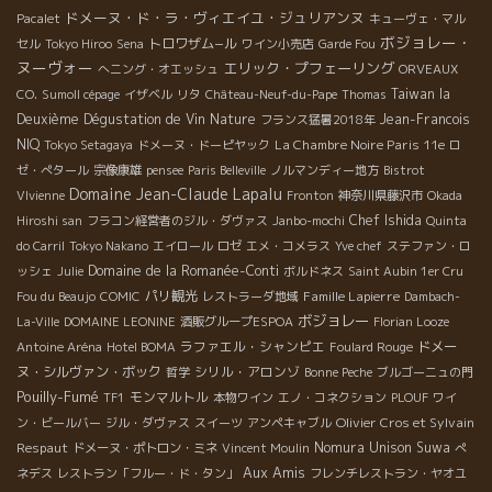
ドメーヌ・ド・ラ・ヴィエイユ・ジュリアンヌ
Pacalet
キューヴェ・マル
ボジョレー・
トロワザム−ル
セル
Tokyo Hiroo
Sena
ワイン小売店
Garde Fou
ヌーヴォー
エリック・プフェーリング
へニング・オエッシュ
ORVEAUX
Taiwan la
CO.
Sumoll cépage
イザベル
リタ
Château-Neuf-du-Pape
Thomas
Deuxième Dégustation de Vin Nature
Jean-Francois
フランス猛暑2018年
NIQ
La Chambre Noire Paris 11e
Tokyo Setagaya
ドメーヌ・ドーピヤック
ロ
ゼ・ぺタール
宗像康雄
pensee
Paris Belleville
ノルマンディー地方
Bistrot
Domaine Jean-Claude Lapalu
VIvienne
Fronton
神奈川県藤沢市
Okada
Chef Ishida
Hiroshi san
フラコン経営者のジル・ダヴァス
Janbo-mochi
Quinta
do Carril
Tokyo Nakano
エイロール
ロゼ
エメ・コメラス
Yve chef
ステファン・ロ
Domaine de la Romanée-Conti
ッシェ
Julie
ボルドネス
Saint Aubin 1er Cru
パリ観光
Famille Lapierre
Fou du Beaujo
COMIC
レストラーダ地域
Dambach-
ボジョレー
La-Ville
DOMAINE LEONINE
酒販グループESPOA
Florian Looze
ラファエル・シャンピエ
ドメー
Antoine Aréna
Hotel BOMA
Foulard Rouge
ヌ・シルヴァン・ボック
シリル・アロンゾ
哲学
Bonne Peche
ブルゴーニュの門
Pouilly-Fumé
モンマルトル
TF1
本物ワイン
エノ・コネクション
PLOUF
ワイ
Olivier Cros et Sylvain
ン・ビールバー
ジル・ダヴァス
スイーツ
アンペキャブル
Respaut
Nomura Unison Suwa
ドメーヌ・ポトロン・ミネ
Vincent Moulin
ぺ
Aux Amis
ネデス
レストラン「フルー・ド・タン」
フレンチレストラン・ヤオユ