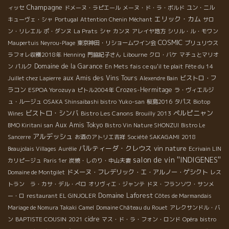
Champagne
ィッセ
ドメーヌ・ラピエール
メーヌ・ド・ラ・ボルド
ユン・ニル
エリック・カム
キューヴェ・シャ
Portugal
Attention Chenin Méchant
サロ
ン・リレエル
ポ・ダンヌ
La Prats
シャ
カンヌ
アレイヤ地方
シリル・ル・モワン
COSMIC
Maupertuis Neyrou-Plage
東京神田・リショームワイン会
ブリュリウス
ラフォレ収穫2018年
Henning
門脇紀子さん
Libourne
クロ・バケ
マチュとマリオ
Domaine de la Garance
ン
パルク
En Mets fais ce qu'il te plait
Fête du 14
aux Amis des Vins Tours
ビストロ・フ
Juillet chez Lapierre
Alexendre Bain
ラコン
ESPOA Yorozuya
Crozes-Hermitage
ピトル2004年
ラ・ヴィエルジ
ュ・ルージュ
OSAKA Shinsaibashi bistro
Yuko-san
桜島2016
タパス
Biotop
ビストロ・シンバ
ペルピニャン
Bistro Les Canons
Wines
Brouilly 2013
Aux Amis Tokyo
BMO Kiritani san
Bistro Vin Nature SHONZUI
Bistro Le
アルデッシュ
Sancerre
お酒のアトリエ吉祥
Société SAKAGAMI
2018
パルティーダ・クレウス
vin nature
Beaujolais Villages
Aurélie
Ecrivain LIN
salon de vin ''INDIGENES''
カリピージュ
Paris 1er
炭焼・しのり・中山夫妻
ドメーヌ・フレデリック・エ・アルノー・ゲシクト
Domaine de Montgilet
レス
トラン ラ・カサ・デル・ぺロ
オリヴィエ・ジャンテ
ドヌ・フランソワ・サンメ
Domaine Laforest
ー・ロ
restaurant EL GINJOLER
Côtes de Marmandais
Mariage de Nomura Takaki
Camel
Domaine Château du Rouet
アレクサンドル・バ
BAPTISTE COUSIN
cidre
ン
2021
マス・ド・ラ・フォン・ロンド
Opéra
bistro