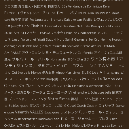
フご夫妻
寿司職人・岡田大介
梶川さん
29e Vendange de Dominique Derain
Ramon
Sakura
ドゥニ・ペノ
イヴェントツアー
MONTADA
Kouchi Ishikawa
銀座オザミ
san
Restaurateur français Daisuke san
Paellia
レフェルヴェソンス
Chablis
Beaujolais Nouveau
ビオトップワイン
Association des Vins Naturels
2018
シュトロマイヤー
ESPOAよろずや
Domaine Chambertin
アントニー・テヴ
ェネ
L'eau forte
chef Youji Suzuki
Nuit Saint Georgers 1er Cru
Hennig Hoesch
châtaignier de 600 ans
ginza Mitsukoshi Shinkan
Bistro Atelier
DOMAINE
レミ・デュフェートル
AMIRAULT
アヴィニョン
California
アド・ヴィニュム醸
ワイン見本市「ア
サルバドール・バトル
造元
Normandie
サン・ジョゼフ
ンディジェンヌ」
ダミアン・ビュロー
ＴＡＶＥＬ
ロマネ・コンチ
アメ
Les Affranchis
ビ
リカ
Qui évolue le Monde
タカムラ
Alpes-Maritimes
SILEX
Le Temps des
ストロ・レ・キャノン
2018年収穫・クリストフ・パカレ
ピノ
Cerises
ジュヴレイ・シャンベルタン2015年
Massimo & Antonella
ベレール
ド
ニューヨーク
メーヌ・ミカエル・ブージュ
Villefranche
L'Echappee belle
輪飲学
Bistro Simba
野村ユニソン社長
園
ブラインドテースティング
リリアン・ボシ
ェ
Estézargues
ダンス・アンコール2016
Cuveé Ouech Cousin
フィリップ
Danse
Valentin VALLES
レストラン「ル・ヴェール・ヴォレ」
encore
Bouzigues
ミ
ドメーヌ・ジャッキー・プレス
ッシェル
Importatrice Kadowaki san
Chef
Méli Mélo
Iwata Koki san
OKADA
ビストロ・ル・ヴェール・ヴォレ
ガレジャッド