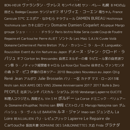
ヴァランタン・ヴァレス
札幌
BON-HEUR
モンペイル村
サン・ペレー
ＢＭОの山
オリヴィエ・コーエン
田さん
Bodega Cauzon
サンジョゼフ
南ちゃん
France
DAMIEN BUREAU
Canicule 37℃
エスポア・なかむら
テラヴェール
Hoshinoya
Domaine Damien Coquelet
Yoshimura san
カキと白ワイン
Atypique
Margo
groupe
シュッ・・・・・ドゥラン
Paris bistro Roba Seria
cuvée Coup de Foudre
ソントル
Repaire et Cartouche
Pierre ALIET
Les Maù
S.A.I.N
Cuvée Voilà
Domaine Catherine et Pierre Breton
アルノ・カッシーニ
ラ・ルース
Languedoc-
ドメーヌ・ジャン・クロード・ラ
Roussillon
Event du Vin Nature au Japon
パリュ
オフ
Corton les Bressandes
自然エネルギーの畑
ラピエール家の自然派ワ
イン祭
ラ・ノティック経営者キャロル
La Rose Qui Touche
谷井さん
ヴァンセンヌ
トマ・ピコ
の森
伊藤の日本ツアー
2018 Beaujolais Nouveaux au Japon
QV.g
René Jean
Julie Brosselin
アルボワ
パリ・一区
カナダ
マス・ロー2013年
Nishi san
AUX AMIS DES VINS 20eme Anniversaire 2017
2017 Bulle à Zero
PEOPLE
2018 Vendange Lapierre
北浜フレンチ
パスカル・ショワム
GUCITE
ボルドー
料理人ユウジさん
西尾さん
Vin S M
La Corse
ドミニック・べリュアー
静岡
ル
Domaine d'Aupilhac
Nishio san
ビストロノミ
Marugo Nakajima san
ダム
ルネ・ジャン
ジュンさん
La
バッシュ・ラ・ヴィル
LE BARATIN
Imao-san
Le Repaire de
Loire
Lapierre
BEAUJALIEN
パリ・レピュブリック
Cartouche
グラナダ
坂田夫妻
DOMAINE DES SABLONNETTES
大近
Frida