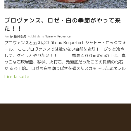
プロヴァンス、ロゼ・白の季節がやって来
た！！
Par
伊藤與志男
Publié dans
Winery
,
Provence
プロヴァンスと云えばChâteau Roquefort シャトー・ロックフォ
ール。 ここプロヴァンスでは数少ない自然な造り！ グッと冷や
して、グイっとやりたい！！ 標高４００ｍの山の上に、真
っ白な石灰岩盤、砂状、火打石、元海底だったころの貝類の化石
が ある土壌。 ロゼも白も潮っぽさを備えたスカットしたミネラル
感がたまらない。 ミネラル感はビオディナミ農法のお蔭！レ
Lire la suite
イモンはプロヴァンスでいち早くビオ・ディナミ農法を 取り入れ
た。 それもその筈、レイモンはロドルフ・シュタイナー学校の卒
業生である。 ６月１１日 インポーター・サンフォニー
社にてテースティングできます。 その他１８アイテムのワインが
試飲できます。 10時半から１７時までです。 サンフォニー東京事
務所 東京都中央区銀座4-13-3 ACN銀座ビル４F TEL 03-
5565-8992 来週月曜日はサンフォニー社、フリーテースティング
ですよ！！銀座まで遊びにきませんか！ 帰りは近所のワインバー