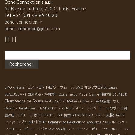
で一杯もいいですね！
Oeno Connextion s.a.r.l.
62 Rue de Turbigo, 75003 Paris, France
Tel +33 (0)1 49 96 40 20
oeno-connexion.fr
oeno.connexion@gmail.com
Rechercher :
ビストロ・トロワ・ザムール
BMO Kiritani]
BMO 社のマサコさん
tapas
Domaine du Matin Calme
Herve Souhaut
BEAUJOL'ART
剣道八段・好村兼一
Champagne de Sousa
Kyoto
Arts et Metiers
Côtes Rotie
柳沼憲一さん
Orveaux Tanaka san
LA MISE
Paris restaurant
ラ・フォン・ド・ロりヴィエ
萬
大阪
ラピエール家
屋酒店
Sophia Bauchet
見本市
Frédérique Cossard
Tazaki
La Grande Motte
Domaine de l’Aiguelière
Shinya
Abouriou 2002
ルージュ・
フイユ・ド・ポール・ウジェンヌ1994年
リレール
シス・ピエ・シュール・テール