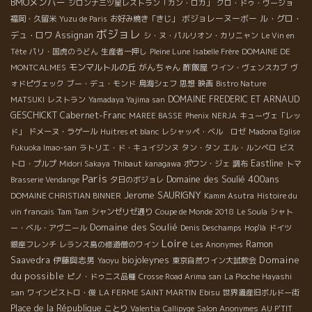
BMOメンバー
ジロンナ三ツ星レストラン「カン・ロカ」
クロ・ドゥ・ヴージョ
ボジョレーヌーボー
ル・グロ・
福岡・久留米
Yuzu de Paris
お好み焼き「きじ」
ボジョレ
デュ・ロワ
Assignan
シ・ヌ・パルリオン・カリニャン
Le Vin en
Tête
パリ・国虎のうどん
生産者一押し
Pleine Lune
Isabelle Frère
DOMAINE DE
モンマルトルの丘
がんちゃん
酢飯屋
MONTCALMES
ワイン・ヴェンスカブ
ヴ
ォドピヴェック
ブー・デュ・モンド
鳥海シェフ
思想
映画
Bistro Nature
DOMAINE FREDERIC ET ARNAUD
MATSUKI
レストラン
Yamadaya Yajima san
GESCHICKT
Cabernet-Franc
MAREE BASSE
Phenix
NERJA
キューヴェ「レッ
ド」
ドメーヌ・ラゲール
Huitres et blanc
レシャッペ・ベル ロゼ
Madona Eglise
Fukuoka Imao-san
ラトリエ・ド・キュイジンヌ
タン・タン
エル・ルンベロ
ビス
Eastline
トロ・プルプ
Midori Sakaya
Thibaut
kanagawa
ポワン・ジェ
調布
トマ
Paris
Domaine des Soulié 400ans
Brasserie Vendange
夕日のボジョレ
Jerome SAURIGNY
DOMAINE CHRISTIAN BINNER
Kamm Asutra
Histoire du
vin francais
Tam Tam
シャンゼリゼ通り
Coupe de Monde 2018
Le Soula
シャト
Domaine des Soulié
ー・ベル・アヴニール
Denis Deschamps
Hop'là
ドイツ
Loire
Ramon
銀座フレンチ
レランス島の修道僧のワイン
Les Anonymes
biojoleynes
Domaine
Saavedra
伊藤與志男
Yaoyu
東京自然ワイン大試飲会
du possible
ピノ・ドゥニス品種
Crosse Road Arima san
La Pioche Hayashi
san
ワインビストロ・俊
LA FERME SAINT MARTIN
Ebisu
世界遺産旧ボルドー街
Place de la République
ことり
Valentia
Callipyge
Salon Anonymes
AU P'TIT