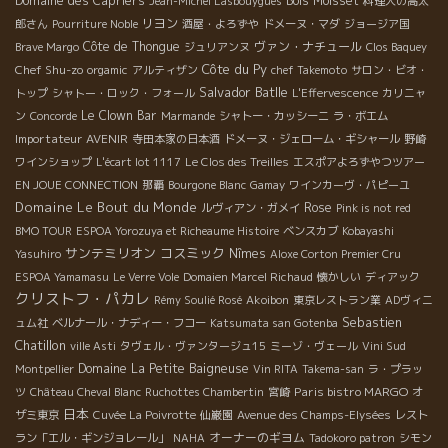
Domaine des Capriers
Bois Moisset
Jean-Michel Lasbouygues
料理人の高太
リヨン
郎さん
Pourriture Noble
酒屋・よろずや
ドメーヌ・マダ
ジョージア国
Côte de Thongue
ヴァン・ナチュール
Brave Margo
ジュリアンヌ
Clos Baquey
Côte du Py
Chef Shu-zo
orgamic
アルティザン
chef Takemoto
サロン・ビオ・
Salvador Batlle
トップ
シャトー・ロック・フォール
L'Effervescence
カリニャ
Le Clown Bar
ン
Concorde
Marmande
シャトー・カッシーニ
ラ・ボエム
Importateur AVENIR
寺田本家の日本酒
ドメーヌ・ジェローム・ギシャール
野崎
ワインショップ
L'écart lot 1117
Le Clos des Treilles
エスポアよろずやつツアー
EN JOUE CONNECTION
那覇
Bourgone Blanc
Gamay
ワインカーヴ・パピーユ
Domaine Le Bout du Monde
Rose
ルヴィアン・ガメイ
Pink is not red
BMO TOUR
ESPOA Yorozuya et Richeaume Histoire
ベンスカブ
Kobayashi
サンテミリオン
コスミック
Nîmes
Yasuhiro
Aloxe Corton Premier Cru
ESPOA Yamamasu
Le Verre Vole
Domaien Marcel Richaud
懐かしい
ディアック
クリストフ・パカレ
Rémy Soulié Rosé
Akoibon
東京レストラン業
ADヴィニ
Sebastien
ュム社
ベルナール・ナディー・フコー
Katsumata san Gotenba
Chatillon
ville Asti
タヴェル・ヴァンタージュ15
ミーゾ・ヴェール
Vini Sud
Domaine La Petite Baigneuse
Montpellier
Vin RITA
Takema-san
ラ・プラッ
Paris bistro MARGO
ツ
Château Cheval Blanc
Ruchottes Chambertin
宮崎
オ
日本
ザミ東京
Cuvée La Poivrotte
仙巌園
Avenue des Champs-Elysées
レスト
オーナーのギヨム
ラン「エル・ギンジョレール」
NAHA
Tadokoro patron
シモン