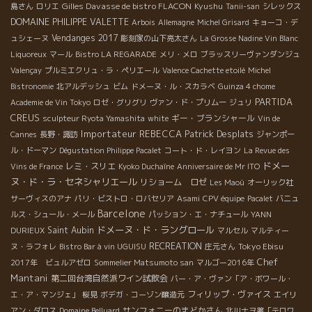
Gilles Davasse de bistro FLACON
Kyushu
島さん
ロリエ
Tanii-san
シレックス
DOMAINE PHILIPPE VALETTE
Arbois
Allemagne
Michel Grisard
キョーコ・デ
Vendanges 2017
ュシェーヌ
彫刻家の山下亮太さん
La Grosse Nadine Vin Blanc
Liquoreux
マール
Bistro LA REGARADE
メリ・メロ
ブラッスリーヴァンダンジュ
Valençay
プルミエクリュ・ラ・ペリエール
Valence Cachette etoilé
Michel
Bistronomie
北アルデッシュ
ビム
ドメーヌ・ル・スカラベ
Guinza 4 chome
PARTIDA
Academie de Vin Tokyo
ロゼ・グリグリ
ヴァン・ド・プリムー
ジュリ
CREUS
ギー・ブランシャール
sculpteur Ryota Yamashita
white
Vin de
Importateur REBECCA
Patrick Desplats
Cannes
長野・諏訪
ジャンポー
ル・ドーマン
Dégustation Philippe Pacalet
コート・ド・レイヨン
La Revue des
ドメー
レミ・スリエ
Vins de France
Kyoko Duchaîne
Anniversaire de Mr ITO
ヌ・ド・ラ・セネシャリエール
リショーム ロゼ
Les Maoù
オーリック社
サーヴィスのアナ
パリ・ビストロ・ロバセリア
Asami
CPV équipe
Pacalet
バニュ
Barcelone
ルス・シュール・メール
パッション・エ・ナチュール
YANN
ドメーヌ・ド・ラングロール
Saint Aubin
DURIEUX
マルセル
マルティー
RECREATION
Tokyo Ebisu
ヌ・ラフォレ
Bistro Bar à vin UGUISU
庄元さん
Chef
2017年 ビュルアゼロ
Sommelier Matsumoto san
マルゴー2016年
Mantani
第二回台湾自然派ワイン試飲会
バー・ア・ヴァン「ア・ボワール・
フィリップ・ヴァイス
エ・ア・マンジェ」
桜見
ボデガ・コーゾン醸造元
エイリ
サンフォニーのまどかさん
アン・ダロス
Domaine Belluard
北川ナヲ著「テロワ