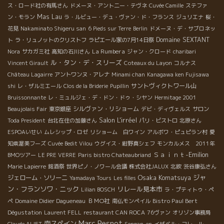
ス・ロード社の有馬さん
ドメーヌ・アント二ー・テヴネ
Cuvée Camille
ステファ
Mas Lau
ン・モラン
ラ・ルビュー・デュ・ヴァン・ド・フランス
ジュリエナ
桜・
花見
Nakaminato Shigeru san
6 Pieds sur Terre
Berlin
ドメーヌ・デ・サブロネッ
Domaine SEXTANT
ト
ラ・リュノットのクリストフ
ラピエール家の7月14日祭
La Rumbera
Nora
サカガミ社
高知の石川さん
ジャン・クロード
charibari
ル・タン・デ・スリーズ
Vincent Girault
Coteaux du Layon
コルナス
Château Lagairre
アントワンヌ・アレナ
Minami chan
Kanagawa ken Fujisawa
サントヴィクトワール山
shi
レ・ザルミエール
Clos de la Briderie
Pupillin
Bruissonnante
レ・ミュルジェ・デ・ドン・ドゥ・シヤン
Hermitage 2001
シルヴァン・リショーム
Beaujolais Fair
東京銀座
デビ・ディヴェルス
サロン
Salon L'irréel
Toda President
台北在住の加藤さん
パリ・ビストロ
北原さん
ESPOAいせい
ムレシップ・ロゼ
リショーム 白ワイン
アルボワ・ピュピラン村
愛
知県渥美フーズ
Cuvée Bedit Vilou
ウグイス・紺野真シェフ
モンカルメス 2011年
Ｓａｉｎｔ-Emilion
BMOツアー
LE PRE VERRE
Paris bistro Chateaubriand
Marie Lapierre
銘酒祭
世界ピノ・ノワール会議
株式会社JALUX
北欧
渋谷康弘さん
Osaka Komatsuya
ジャ
ジェローム・ソリーニ
Yamadaya Tours
Les filles
ン・フランソワ・ニック
リレール見本市
Lilian BOSCH
ラ・プティトゥ・ペ
ＢＭО社
Bistro Paul Bert
ペ
Domaine Didier Dagueneau
南仏モンペイル
Dégustation
Laurent FELL
restaurant CAN ROCA
76ヴァン
オリゾン事務局
Marc Pesnot
南スペイン