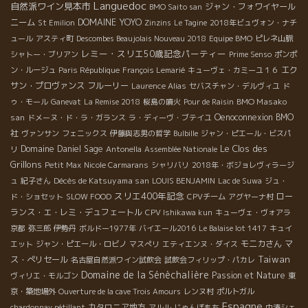
Languedoc
自然派ワイン見本市
ジャン・フォワイヤール
BMO Saito san
DOMAINE YOYO
ニーム
St Emilion
Zinzins
Le Tagine
2018年ビュヴォン・ナチ
ュール
アスティ町
Descombes Beaujolais Nouveau 2018
Equipe BMO
ピレネ山脈
レミー・スリエ50歳記念パーティー
シャトー・ブリアン
Prime Senso
ポンポ
エク
ン・ルージュ
Paris République
François Lemarié
キューヴェ・カミーユ１６
サン・プロヴァンス
フルーリー
Laurence Alias
セバスチャン・デルヴィユ
ド
BMO Masako
ゥ・モール
Ganevat
La Remise 2018
桜島の噴火
Pour de Raisin
san
Oenoconnexion
BMO
ドメーヌ・ド・ラ・ガランス
ラ・ディーヴ・ブテイユ
社
ヴァンサン
フェニックス
伊藤與志男の哲学
Bulbille
ジャン・ピエール・ビスパ
Le Clos des
Domaine Daniel Sage
リ
Antonella
Assemblée Nationale
Grillons
Petit Max
Nicole Carmarans
シャリバリ
2018年・ボジョレヴィラージ
Décès de Katsuyama san
ュ
紀子さん
LOUIS BENJAMIN
Lac de Suwa
ジュ・
スリエ400年記念
ロー
ド・ショセット
SLOW FOOD
CPVチーム
アグヤーナ村
ランス・エ・レミ・デュフェートル
CPV Ishikawa kun
キューヴェ・ヴォアラ
京都
弥三郎
伊勢丹
ボルドー1977年
バイエール2016
Le Balaise lot 1417
キュイ
モニカさん
マ
エット
ジャン・ピエール・ロビノ
マスぺリ
エティエンヌ・ダイス
Taiwan
ス・ぺリセール
名古屋自然派ワイン試飲会
試飲会フィリップ・パカレ
Domaine de la Sénèchalière
Passion et Nature
ヴィリエ・モルゴン
東
京・築地場外
Ouverture de la cave Trois Amours
レンヌ村
ポルトガル
Espagne
カタロニア地方
chardonnay pétillant
アルル
じゃんぼもち
中湊シェ