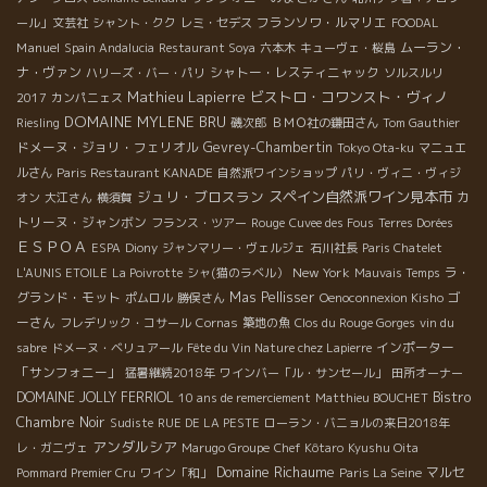
フランソワ・ルマリエ
ール」文芸社
シャント・クク
レミ・セデス
FOODAL
Manuel
ムーラン・
Spain Andalucia
Restaurant Soya
六本木
キューヴェ・桜島
ナ・ヴァン
シャトー・レスティニャック
ハリーズ・バー・パリ
ソルスルリ
Mathieu Lapierre
ビストロ・コワンスト・ヴィノ
2017
カンパニェス
DOMAINE MYLENE BRU
Riesling
磯次郎
ＢＭＯ社の鎌田さん
Tom Gauthier
ドメーヌ・ジョリ・フェリオル
Gevrey-Chambertin
Tokyo Ota-ku
マニュエ
ルさん
Paris Restaurant KANADE
自然派ワインショップ
パリ・ヴィニ・ヴィジ
ジュリ・ブロスラン
スペイン自然派ワイン見本市
カ
オン
大江さん
横須賀
トリーヌ・ジャンボン
フランス・ツアー
Rouge
Cuvee des Fous
Terres Dorées
ＥＳＰＯＡ
ESPA
Diony
ジャンマリー・ヴェルジェ
石川社長
Paris Chatelet
New York
ラ・
L'AUNIS ETOILE
La Poivrotte
シャ(猫のラベル）
Mauvais Temps
グランド・モット
Mas Pellisser
ゴ
ポムロル
勝俣さん
Oenoconnexion Kisho
ーさん
フレデリック・コサール
Cornas
築地の魚
Clos du Rouge Gorges
vin du
インポーター
sabre
ドメーヌ・ベリュアール
Fête du Vin Nature chez Lapierre
「サンフォニー」
猛暑継続2018年
ワインバー「ル・サンセール」
田所オーナー
DOMAINE JOLLY FERRIOL
Bistro
10 ans de remerciement
Matthieu BOUCHET
Chambre Noir
Sudiste
RUE DE LA PESTE
ローラン・バニョルの来日2018年
アンダルシア
レ・ガニヴェ
Marugo Groupe
Chef Kôtaro
Kyushu Oita
Domaine Richaume
マルセ
Pommard Premier Cru
ワイン「和」
Paris La Seine