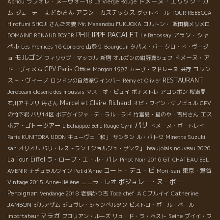
ドメーヌ・エリック・カ
ラフォレ・ヌーヴォー18
Abriou
La Vierge Rouge
ム
まどかさん
アラン・カステックス
ジェーテー
グットドール
TOUR REBECCA
Hirofumi SHOJI さんご夫妻
Mr. Masanobu FUKUOKA
コルトン・
飯田橋メリメロ
PHILIPPE PACALET
アラン・シャ
DOMAINE RENAUD BOYER
Le Batossay
ペル
Les Prémices 16
Corbiere
山登り
Bourgeuil
タパス・バー
クロ・ド・ヴージ
モルゴン
ドメーヌ・ア
ョ
フィリップ・マッフル
新宿
オルガンの紺野真シェフ
ド・ヴィヌム
CPV Paris Office
コワン
Morgon 1997
カーヴ・マドレーヌ
共存
RESTAURANT
スト・ヴィーノ
ロンドンの自然派ワインバー
Rémy et Olivier
Jeroboam
closerie des moussis
マス・オ・ビュイ
ボナストレ
アコワボン
桜満開
Marcel et Claire Richaud
石川アキノリ
丹さん
オビ・ワイン・ケノビュル
CPV
エス
の竹下君
パリ14区
ボデグイジャ・デ・ラル・ラド
竹富島・星のや・吉村さん
パリ
ポア・ゴトーツアー
L'Echappée Belle Rouge
Cyril
ドメーヌ・ボートレイ
Paris KUNITORA UDON
キューヴェ「和」
サンタン
ル・バトセ
Minette Suzuki
san
オリオル
パリ・レストラン「ジョルジュ・サンク」
beaujolais nouveau 2020
La Tour Eiffel
ラ・ローブ・エ・ル・パレ
Pinot Noir 2016
GT
CHATEAU BEL
コート・デュ・ピ
東京・鴬谷
AVENIR
ナチュラルワイン
Pot d'Anne
Mori-san
ボジョレー・ヌーボー
ニコラ・レオ
Vintage 2015
Anne-Hélène
Perpignan
Catherine
Vendange 2018
老舗かつ吉
Toda chef
ＡＣブルイイ
JAMBON
ジルアザム
ジュヴレ・シャンべルタン
ビストロ・ポール・ベール
マラガ
Seine
Importateur
フロリアン・ルーズ
リュ・ド・ラ・ペスト
プイイ・フ