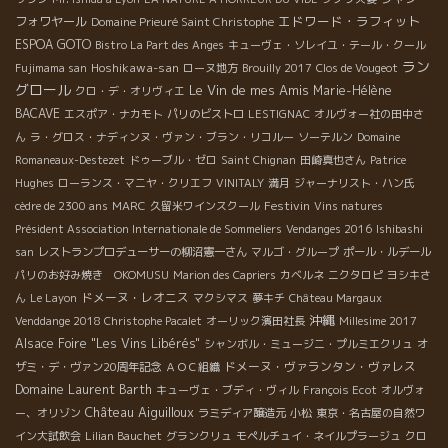
エドワード・ラフィット
フォワヤール
Domaine Prieuré Saint Christophe
ESPOA GOTO
Bistro La Part des Anges
キューヴェ・ソレイユ・テール・クール
ラン
Hoshikawa-san
Fujimama san
ローヌ地方
Brouilly 2017
Clos de Vougeot
グロール
Le Vin de mes Amis
Marie-Hélène
クロ・デ・オリヴィエ
BACAVE
エスポア・ナカモト
パリのビストロ
LESTIGNAC
オルヴォー社の田中さ
ん
ラ・グロス・ナディンヌ・ヴァン・ブラン・リコルー
ソーテルン
Domaine
Romaneaux-Destezet
ドゥーブル・ゼロ
Saint Chignan
田崎真也さん
Patrice
Hughes
ローランス・マニヤ・クリエフ
VINITALY
満月
ジャーナリスト・ハン氏
Festivin
cèdre de 2300 ans
MARC
久留米ワインスクール
Vins natures
Président Association Internationale de Sommeliers
Vendanges 2016
Ishibashi
san
レストランプロデューサーの柳沼憲一さん
マルゴ・グループ
ポール・ルデール
パリのお好み焼き OKOMUSU
Marion des Capriers
カベルネ
ニクタロピ
ヨシキさ
ドメーヌ・レオニス
ん
Le Layon
マクシマス
夢キチ
Château Margaux
沖縄
Venddange 2018 Christophe Pacalet
オーリック濱田社長
Millesime 2017
Alsace Foire "Les Vins Libérés"
シャンボル・ミュージニ・プルミエクリュ
オ
ドメーヌ・ヴァランタン・ヴァレス
ザミ・デ・ヴァン20周年記念
ＡＯＣ組織
Domaine Laurent Barth
キューヴェ・ブディ・ヴィル
François Ecot
オルヴォ
Château Aiguilloux
ー、オリゾン
ラミディア醸造元
小松
東京・名古屋の自然ワ
イン大試飲会
Lilian Bauchet
グランクリュ
モペルチュイ・ネイルプラージュ
クロ