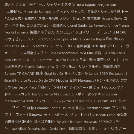
ジャジャキスタン
Jura Kagami Kenjiro san
間さん
アンヌ・ラピエール
FUJIMARU
Melon de Bourgogne
竹ちゃん
ジャンヌ・ダルクとシャルル７世
トー
ユ
ハン酒販店・石橋さん
スモール品種
メゾン・ジョンヌ
東京三鷹
Nagano Suwa
グ・べゲ
Red
コンセプション・加藤さん
Lionel Gauby
La Revue du Vin de France
後藤アキ子さん
カタロニア
クロズリー・デ・ムシ
ＢＭＯの
Feu Katsuyama
Fleurie
マサ子さん
Go
ユンヌ・トランシュ
C'est pas la Mer à boire
La Begou
san
Les GANIVETS
Mottox
レーザン・ゴロワ
和飲学園
2018年ボジョレ・ヌーヴ
ォー
デート
東銀座ヴィヴィエンヌ
Okonomiyaki PASEMIA
桜島 2016年
Paris
Vini Vision
ドメーヌ・シャモナール
S'ACCAPAU
日本・浜松
星野リゾート社
リヨ
西南部地方
ンの石田さん
Cuvée Sakurajima
ラ・フェルム・サン・マルタン
銀座
Sylvere TRICHARD
Goutte d’Or
ラ・ペリエール
Lenoir 1989
Restaurant
台湾
Grand Huit
Le Pet au Diable
CPV Madoka
Margaux
バトン・板垣さん
アブ
Thierry Forestier
リウ
Les Beaux Macs
ワインバー・俊
Chant Coucou
マス・
ドゥ・レスカリダ
Les Vignes de Mongueux
エスポア・よろずや
singapour
シャト
restaurant ANDRE
パスカル・コレット
the Thames
ペシコ
Poupille 2008
ー・プピーユ
Domaine Léonis
アクセル・
移動
Douro
松岡さん
Mathilde Soulié
ラ・ルミーズ
Okinawa
プリュファー
サン・トーバン
Pineau Denis
東京築
GEORGES DESCOMBES
地場外
Sylvère Trichard Nouveau
ESPOAたけや
ＳＴＣツアー
Philippe Alliet
Domaine Jean David
九州・福岡試飲会・セミナー