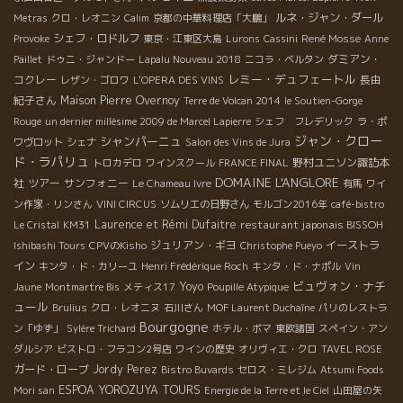
ルネ・ジャン・ダール
Metras
クロ・レオニン
Calim
京都の中華料理店「大鵬」
シェフ・ロドルフ
René Mosse
Provoke
東京・江東区大島
Lurons
Cassini
Anne
ダミアン・
Paillet
ドゥニ・ジャンドー
Lapalu Nouveau 2018
ニコラ・ベルタン
レミー・デュフェートル
コクレー
長由
レザン・ゴロワ
L'OPERA DES VINS
紀子さん
Maison Pierre Overnoy
Terre de Volcan 2014
le Soutien-Gorge
Rouge
un dernier millésime 2009 de Marcel Lapierre
シェフ フレデリック
ラ・ポ
ジャン・クロー
シャンパーニュ
ワヴロット
シェナ
Salon des Vins de Jura
ド・ラパリュ
野村ユニソン諏訪本
トロカデロ
ワインスクール
FRANCE FINAL
DOMAINE L'ANGLORE
社
ツアー
サンフォニー
Le Chameau Ivre
有馬
ワイ
ン作家・リンさん
VINI CIRCUS
ソムリエの日野さん
モルゴン2016年
café-bistro
Laurence et Rémi Dufaitre
restaurant japonais BISSOH
Le Cristal
KM31
ジュリアン・ギヨ
イーストラ
Ishibashi Tours
CPVのKisho
Christophe Pueyo
イン
キンタ・ド・カリーユ
Henri Frédérique Roch
キンタ・ド・ナポル
Vin
ビュヴォン・ナチ
Yoyo
Jaune
Montmartre Bis
メティス17
Poupille Atypique
ュール
Brulius
クロ・レオニヌ
石川さん
MOF Laurent Duchaîne
パリのレストラ
Bourgogne
ン「ゆず」
Sylère Trichard
ホテル・ボマ
東欧諸国
スペイン・アン
ダルシア
ビストロ・フラコン2号店
ワインの歴史
オリヴィエ・クロ
TAVEL ROSE
ガード・ローブ
Jordy Perez
Bistro Buvards
セロス・ミレジム
Atsumi Foods
ESPOA YOROZUYA TOURS
Mori san
Energie de la Terre et le Ciel
山田屋の矢