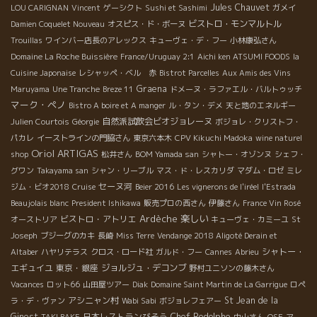
Jules Chauvet
LOU CARIGNAN
Vincent
ゲーシクト
Sushi et Sashimi
ガメイ
ビストロ・モンマルトル
Damien Coquelet Nouveau
オスピス・ド・ボーヌ
Trouillas
ワインバー店長のアレックス
キューヴェ・デ・フー
小林康弘さん
Domaine La Roche Buissière
France/Uruguay 2:1
Aichi ken ATSUMI FOODS
la
Cuisine Japonaise
レシャッペ・ベル 赤
Bistrot Parcelles
Aux Amis des Vins
Graena
Maruyama
Une Tranche
Breze 11
ドメーヌ・ラファエル・バルトゥッチ
マーク・ペノ
Bistro A boire et A manger
ル・タン・デメ
天と地のエネルギー
自然派試飲会ビオジョレーヌ
Julien Courtois
Géorgie
ボジョレ・クリストフ・
パカレ
イーストラインの門脇さん
東京六本木
CPV Kikuchi Madoka
wine naturel
Oriol ARTIGAS
shop
松井さん
BOM Yamada san
シャトー・オゾンヌ
シェフ・
グワン
Takayama san
シャン・リーブル
マス・ド・レスカリダ
マダム・ロゼ
ミレ
セーヌ河
ジム・ビオ2018
Cruise
Beier 2016
Les vignerons de l'iréel
l'Estrada
Beaujolais blanc
President Ishikawa
販売プロの西さん
伊藤さん
France Vin Rosé
Ardèche
楽しい
ビストロ・アトリエ
オーストリア
キューヴェ・カミーユ
St
Joseph
ブジーグのカキ
長崎
Miss Terre
Vendange 2018 Aligoté Derain et
シャトー・
Altaber
ハヤリテラス
クロス・ロード社
ガルド・フー
Cannes
Abrieu
エギュイユ
東京・銀座
ジョルジュ・デコンブ
野村ユニソンの藤木さん
Vacances
ロット66
山田屋ツアー
Diak
Domaine Saint Martin de La Garrigue
ロペ
アシニャン村
St Jean de la
ラ・デ・ヴァン
Wabi Sabi
ボジョレフェアー
Ginest
日本レストランびそう
Chef Rodolphe