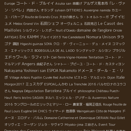
コート・ド・ブルイイ
アルザス見本市「レ・ヴァ
Europe
Asuka san
串揚げ
ン・リベレ」
内田さん
オランダ
sylvain DITTIERES
Auvergne
namida
カミー
プイイヒ
ユ・バカーブ
Route de Grands Crus
大分の俊さん
ラ・トォルトゥーガ
ュメ
石田シェフ
Le Casot des
Médoc Grand Vin
オーヴェルニュ
石田克己
Mailloles
domaine de l'anglore
シルヴァン・レスポー
Nuit d'Ooedo
Oriole
Eric KAMM
Nomura Unison
タラ
ARTIGAS
ブルイイ2013
Yve Camdebord
ゴナ
諏訪
Higashi guinza SOYA
クロ・デ・ヴィーニュー・デュ・メイヌ
コマック
ス・エティリックス
BODEGUILLA DE AL LADO
ラングドック・ルシヨン
ブラジル
エドゥワール・ラフィット
Ciel-Terre-Vigne-Homme
Tentation
コート・ド・
Angers
マルマンデ
由紀子さん
シャトー・プピーユ・コート・ド・カスティヨン
ドメーヌ・ダール・エ・リ
Nakayama Yoshinori san
ESPOA Nakamoto
ボ
Italie
Village Arbois Pupillin
Cuvée Red
Autriche
ビストロ・マルミット
Dijon
ミュスカデ
Morgon2017
ESPOAしんかわ
La Trenchée 2016
バルセロナのユウコ
Barcelona
ブルイイ
さん
Nagoya Dégustation
philosophie
Château Puech-
Haut
Paris bistro SAGAN
ネルハ
ミッシェル・グリザール
Auxerrois Nature
2016
ラングロールのエリックとマリー・ロー
農業家・福岡正信氏
Rouge Feuille de
Paul Louis Eugène 94
CHICS
ウイヤード
地酒祭
Waingakuen
Côte de Malepère
ド
メーヌ・エロディ・バルム
Domaine Catherine et Dominique DERAIN
Paul Gillet
オリヴィエ・クーザン
ジュラ・サヴォワ
Miyako-jima
三谷さん
Event Tour