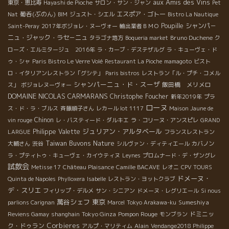
aux Amis des Vins
東京・恵比寿
Hayashi de Pioche
サロン・サン・ジャン
Pet
葡呑(ぶのん)
エスポア・ゴトー
Nat
BIM
ジュスト・シエル
Bistro La Nautique
Poupille
シャンパ－
Saint-Peray
2017年ボジョレ・ヌーヴォー
輸出業者ＢＭＯ
ニュ・ジャック・ラセ－ニュ
Bruno Duchene
タラゴナ地方
Boqueria market
ク
ローズ・エルミタージュ 2016年
ラ・カーブ・デステザルグ
ラ・キューヴェ・ド
ゥ・シャ
Paris Bistro Le Verre Volé
Restaurant La Pioche
mamagoto
ビスト
ロ・イタリアンレストラン「グシテ」
Paris bistros
レストラン「ル・プチ・コメル
シャンパーニュ・ド・スーザ
飯田橋 メリメロ
ス」
ボジョレヌーヴォー
DOMAINE NICOLAS CARMARANS
Christophe Foucher
新年2019年
プラ
ローヌ
ス・ド・ラ・ブルス
斉藤順子さん
レカール lot 1117
Maison Jaune de
Chinon
vin rouge
レ・バスティード・ダルキエ
ラ・コリーヌ・アンスピレ
GRAND
ジュリアン・アルタベール
Philippe Valette
LARGUE
フランスレストラン
Taiwan Buvons Nature
大輔さん
渋谷
シルヴァン・ディティエール
カバノン
ラ・プティトゥ・キューヴェ・カイウティヌ
Leynes
プロムナード・デ・ザングレ
試飲会
Metisse 17
Château Plaisance
Camille BACAVE
レオニ
CPV TOURS
ドメーヌ・
Quinta de Napoles
Phylloxera
Isabelle
レストラン・ヨットクラブ
デ・スリエ
フィリップ・デルメ
サン・シニアン
ドメーヌ・レグリエール
Si nous
萬谷シェフ
東京
Sumeshiya
parlions Carignan
Marcel
Tokyo Arakawa-ku
Tokyo Ginza
Pompon Rouge
ドミニッ
Reviens Gamay
shanghain
モンブラン
Corbieres
ク・ドゥラン
Alain
アルプ・マリティム
Vendange2018 Philippe