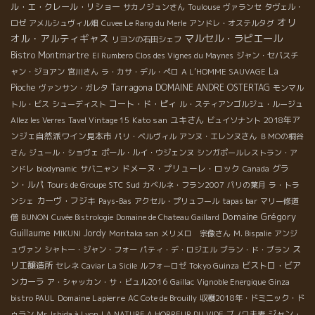
ル・エ・クレール・リショー
サカノジュンさん
Toulouse
ヴァランセ
タヴェル・
オリ
ロゼ
アメルシュヴィル畑
Cuvee Le Rang du Merle
アンドレ・オステルタグ
オル・アルティギャス
マルセル・ラピエール
リヨンの石田シェフ
Bistro Montmartre
El Rumbero
Clos des Vignes du Maynes
ジャン・セバスチ
La
ャン・ジョアン
宮川さん
ラ・カサ・デル・ぺロ
A L’HOMME SAUVAGE
Pioche
Tarragona
DOMAINE ANDRE OSTERTAG
ヴァンサン・ガレタ
モンマル
コート・ド・ピィ
トル・ビス
シューディスト
ル・スティアンゴルジュ・ルージュ
Kato san
ユキさん
2018年ア
Allez les Verres
Tavel Vintage 15
ビュイソナント
ンジェ自然派ワイン見本市
パリ・ベルヴィル
アンヌ・エレンヌさん
ＢＭОの桐谷
さん
ジュール・ショヴェ
ポール・ルイ・ウジェンヌ
シンガポールレストラン・ア
ドメーヌ・プリューレ・ロック
グラ
ンドレ
biodynamic
サバニャン
Canada
ン・ルパ
Sud
Tours de Groupe STC
カベルネ・フラン2007
パリの葉月
ラ・トラ
カーヴ・フジキ
ンシェ
Pays-Bas
アクセル・プリュフール
tapas bar
マリー修道
Domaine Grégory
僧
BUNON
Cuvée Bistrologie
Domaine de Chateau Gaillard
Guillaume
Jordy
MIKUNI
Moritaka san
メリメロ 宗像さん
M. Bispalie
アンジ
ス
ュヴァン
シャトー・ジャン・フォー
パティ・デ・ロジエル
ブラン・ド・ブラン
リエ醸造所
ビストロ・ビア
セレネ
Caviar
La Sicile
ルフォーロゼ
Tokyo Guinza
ンカーラ
ア・シャッカン・サ・ビュル2016
Gaillac
Vignoble Energique
Ginza
Domaine Lapierre
bistro PAUL
AC Cote de Brouilly
収穫2018年・ドミニック・ド
ジャン・
ゥラン
Mr. Ishida à Lyon
LA NATURE A HORREUR DU VIDE
ブノワ夫妻