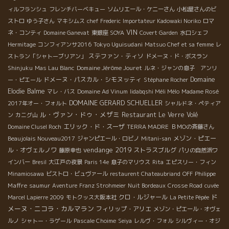
ィルフランシュ
フレンチバーベキュー
ソムリエール・ケニーさん
小松屋さんのビ
ストロ
ゆう子さん
マキシムス
chef Frederic
Importateur Kadowaki Noriko
ロマ
VIN
ネ・コンティ
Domaine Ganevat
東銀座 SOYA
Covert Garden
水口シェフ
Tokyo Uguisudani
Hermitage
コンフィアンサ2016
Matsuo Chef et sa femme
レ
ステファン・ティソ
ストラン「シャトーブリアン」
ドメーヌ・ド・ボスラン
Domaine Jérôme Jouret
Shinjuku
Mas Lau Blanc
ルネ・ジャンの息子 アンリ
ドメーヌ・パスカル・シモヌッティ
Domaine
ー・ピエール
Stéphane Rocher
Elodie Balme
マレ・バス
Domaine Ad Vinum
Iidabqshi Méli Mélo
Madame Rosé
DOMAINE GERARD SCHUELLER
2017年オー・フォルト
シャルドネ・ペティア
ル・ヴァン・ドゥ・メザミ
Restaurant Le Verre Volé
ン
カニグ山
エリック・ド・スーザ
Domaine Clusel Roch
TERRA MADRE
ＢＭОの斉藤さん
メゾン・ピエー
Beaujolais Nouveau2017
ジャンピエール・ロビノ
Mitani-san
vendange 2019
ル・オヴェルノワ
ストラスブルグ
藤原幸也
パリの自然派ワ
インバー
Bresil
大江戸の夜景
Paris 14e
息子のマリウス
Rita
エピスリー・フィン
Philippe
Minamiosawa
ビストロ・ビュヴァール
restaurent Chateaubriand
OFF
Maffre
saumur
Aventure
Franz Strohmeier
Nuit Bordeaux
Crosse Road
cuvée
ド
クロ・ルジャール
Marcel Lapierre 2009
モトクッス大阪本社
La Petite Pépée
メーヌ・ニコラ・カルマラン
フィリップ・アリエ
メゾン・ピエール・オヴェ
ルノ
シャトー・ラゲール
Pascale Choime
Seiya
レルヴ・フォル
シルヴィー・オジ