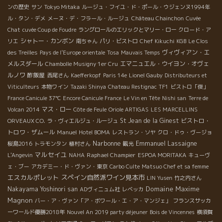
ンの歴史
サン
Tokyo Mitaka
ルージュ・フイユ・ド・ポール・ウジェンヌ1994年
ル・タン・デメ
メーヌ・デ・フラール・ルージュ
Château Chainchon
Cuvée
Chat
cuvée Coup de Foudre
ラングロールのエリックとマリー・ロー
クロード・ア
シャトー・カンボン
リエ
南ちゃん
パリ・ビストロ
Chef Kikuchi
KGB
Le Clos
ヴィヴィアン・エ
des Treilles
Pays de l'Europe orientale
Tosa
Mauvais Temps
メルスダール
エマニュエル・ウイヨン・オヴェ
Chambolle Musigny 1er Cru
ルノワ
酢飯屋
西尾さん
Kaefferkopf
Paris 14e
Lionel Gauby
Distributeurs et
Viticulteurs
本物ワイン
Tazaki Shinya
Chateau Restignac
TF1
ビストロ「俊」
France Canicule 37℃
Encore Canicule France
Le Vin en Tête
Nishi san
Terre de
マス・ロー
Volcan 2014
Côte de Feule
Oriole ARTIGAS
LES MARCELLINS
St Jean de la Ginest
ビストロ・
ORVEAUX CO.
ラ・ヴィエルジュ・ルージュ
トロワ・ザムール
Manuel
Hotel BOMA
レストラン・ソヤ
クロ・ドゥ・ヴージョ
Narbonne
Emmanuel Lassaigne
桜島2016
トラモンタン
植村さん
観光
マルセイユ
Raphael Champier
L'Angevin
NAHA
ESPOA MORITAKA
キューヴ
ェ・ブー
アカデミー・ド・ヴァン・東京
Carbo Culte
Matsuo Chef et sa femme
エスカルポレット
スペイン自然派ワイン見本市
LIN Yusen
竹之内さん
Domaine Maxime
Nakayama Yoshinori san
ADヴィニュム社
レベッカ
Magnon
バー・ア・ヴァン「ア・ボワール・エ・ア・マンジェ」
フランスサッカ
ーワールド優勝2018年
Nouvel An 2019 party déjeuner
Bois de Vincennes
横須賀