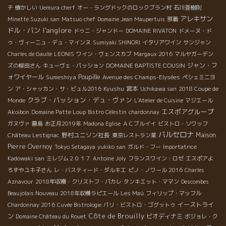
チ
懐かしい
Uemura cherf
オー・ラングドックのロックブラン村
石川亜樹則
アレキサン
Minette Suzuki san
Matsuo chef
Domaine Jean Maupertuis
那覇
l'anglore
ドル・バン
ドゥニ・ジャンドー
DOMAINE RIVATON
ドメーヌ・ド
ゥ・ヴィーニュ・デュ・マインヌ
Sumiyaki SHINORI
イタリアワイン
サンジャン
Charles de Gaulle
LEONIS
ワイン・ヴェンスカブ
Margaux 2016
マルヤガーデン
DOMAINE BAPTISTE COUSIN
ジャン・フ
ズの柳田さん
キューヴェ・パッション
ォワイヤール
Sumeshiya
Poupille
Avenue des Champs-Elysées
ペシェミニヨ
Kyushu
宮本
ン
ア・シャッカン・サ・ビュル2016
Uchikawa san
2018 Coupe de
クラブ・パッション・デュ・ヴァン
Monde
L'Atelier de Cuisine
マジエール
エスポアグループ
Akoibon
Domaine Patte Loup
Bistro Célestin
chardonnay
ガヌヴァ
霧島
お正月2019年
Madona Eglise
ＡＣブルイイ
ビストロ・ソワッフ
バルセロナ
野村ユニソン社長
Maison
Château Lestignac
東京レストラン業
Pierre Overnoy
Tokyo Setagaya
yukiko san
ガルド・フー
Importatrice
Kadowaki san
ミレジム２０１７
Antoine Joly
フランスワイン・ロゼ
エスポアよ
ろずやユキ子さん
レ・バスティード・ダルキエ
ピノ・ノワール 2016
Charles
Aznavour
2018年収穫・クリストフ・パカレ
タンキエット・ママン
Descombes
Beaujolais Nouveau
2018年収穫ラピエール
Les Maù
フィリップ・マッフル
イーストライ
Chardonnay 2016
Cuvée Bistrologie
パリ・ビストロ・ゴグットゥ
Côte de Brouilly
ン
ビオディナミ
Domaine Château du Rouet
ボジョレ・ク