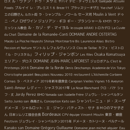
ル・ヴァン・ドゥ・メザミ
ロス
ヤバイ
デビ・ディヴェルス
Galéjade
Atsumi
ブルイイ
Foods
レ・プレミス１６
Breze 11
ブラッスリーオザミ
Yve chef
ソムリ
セーヌ河
Moulin à Vent
ドゥ
エの日野さん
ルカト街
ラ・シャンブル・ノワール
ニ・ペノ
ロゼワイン
ジュリアン・ギヨ
ギー・ブランシャール
KM31
サン・
ル・カゾ・デ・マイヨル
ミッシェル教会
le couple ARAKI
トロカデロ
La Cuvée
Domaine de la Romanée-Conti
DOMAINE ANDRE OSTERTAG
du Chat
Macéo
La Pioche Hayashi Shinya
Montmartre Bis
Laurence Alias
Bistro
Passion et Nature
サントル
レフェルヴェソンス
Clos de Taillac
カフェ・ビストロ
フィリップ・ジャンボン
Osaka Komatsuya
「ル・クリスタル」
Les filles
エリアン・ダロス
DOMAINE JEAN-MARC LAFOREST
ジェロボアム
C'est le
Domaine de la Borde
Printemps 2016
Denis Deschamps
Academie de Vin Tokyo
Chiristophe pacalet Beaujolais Nouveau 2018
restaurent L'Alchemille
Corbiere
Cornas
ラ・ベスティア
2019年新年昼食会
Carignan Vieilles Vignes 16
Aveyron
Saint-Amour
レディー・シャスラ2017年
La Noue Blanchard
クロ・バケ
シェ
Jordy Perez
フ・丈
BMO Yamada san
Isabelle Frère
ジュヴレ・シャンべルタン
シャンパーニュ・ド・スーザ
Saito Junko san
森高さん
Conception Kato san
ドメーヌ・シャルロット・エ・ジャン・バティスト・セナ
ＢＭＯのマサ子さ
Bordeaux
ん
東京・銀座
日本ソムリエ協会会長
CPV équipe
Vincent Moulin
Festivin
ジュヴレイ・シャンベルタン2015年
ドメーヌ・カトリーヌ・ベルナール
Domaine Grégory Guillaume
Kanako san
Domaine jean michel alquier
Eau