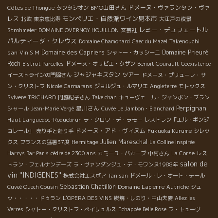
BMO山田さん
ドメーヌ・ヴァランタン・ヴァ
Côtes de Thongue
タンタシオン
モンペリエ・自然派ワイン見本市
レス
北欧
東京恵比寿
大江戸の夜景
レミー・デュフェートル
Strohmeier
DOMAINE OVERNOY HOUILLON
文芸社
パルティーダ・クレウス
Takenouchi
Domaine Chamonard
Gaec du Mazel
san
Domaine des Capriers
Domaine Prieuré
Vin S M
シャトー・カッシーニ
Roch
Bistrot Parcelles
ドメーヌ・オリビエ・クザン
Benoit Courault
Coexistence
ジャジャキスタン
ツアー
イーストラインの門脇さん
ドメーヌ・プリューレ・サ
ン・クリストフ
Nicole Carmarans
ジョルジュ・ルマリエ
Angleterre
モトックス
Sylvere TRICHARD
門脇紀子さん
Take chan
キューヴェ ル・ジャンボン・ブラン
Perpignan
星川さん
シャール
Jean-Marie Vergé
Cuvée Le Jambon・Blanchard
Haut Languedoc-Roquebrun
ラ・クロワ・デ・ラモー
レストラン「エル・ギンジ
ドメーヌ・アド・ヴィヌム
ョレール」
売り手と造り手
Fukuoka Kurume
シレッ
Julien Mareschal
クス
フランスの猛暑37度
Hermitage
La Colline Inspirée
Harrys Bar Paris
cèdre de 2300 ans
カミーユ・バカーブ
中村さん
La Corse
レス
salon de
トラン・フェルナンデーズ
ラ・ヴァンダンジュ・デ・モワンヌ1988年
vin ''INDIGENES''
株式会社エスポア
Tan san
ドメール・レ・オート・テール
Sebastien Chatillon
Domaine Lapierre
Cuveé Ouech Cousin
Autriche
シュ
ッ・・・・・ドゥラン
L'OPERA DES VINS
炭焼・しのり・中山夫妻
Allez les
Verres
シャトー・クリストフ・ペイリュルス
Echappée Belle Rose
ラ・キューヴ