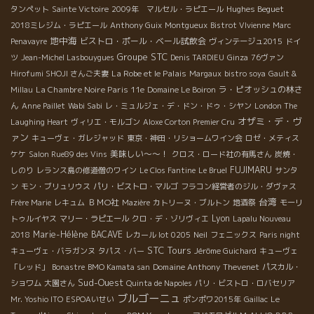
Hughes Beguet
タンペット
Sainte Victoire
2009年 マルセル・ラピエール
2018ミレジム・ラピエール
Anthony Guix
Montgueux
Bistrot VIvienne
Marc
地中海
ビストロ・ポール・ベール試飲会
Penavayre
ヴィンテージュ2015
ドイ
Groupe STC
ツ
Jean-Michel Lasbouygues
Denis TARDIEU
Ginza
76ヴァン
La Robe et le Palais
Hirofumi SHOJI さんご夫妻
Margaux
bistro soya
Gault &
La Chambre Noire Paris 11e
ラ・ピオッシュの林さ
Millau
Domaine Le Boiron
ん
Anne Paillet
Wabi Sabi
レ・ミュルジェ・デ・ドン・ドゥ・シヤン
London The
オザミ・デ・ヴ
Laughing Heart
ヴィリエ・モルゴン
Aloxe Corton Premier Cru
ァン
キューヴェ・ガレジャッド
東京・神田・リショームワイン会
ロゼ・メティス
美味しい～～！
ケケ
Salon Rue89 des Vins
クロス・ロード社の有馬さん
炭焼・
FUJIMARU
しのり
レランス島の修道僧のワイン
Le Clos Fantine
Le Bruel
サンタ
ン
モン・ブリュリウス
パリ・ビストロ・マルゴ
フラコン経営者のジル・ダヴァス
台湾
ＢＭО社
Frère Marie
レキュム
Mazière
カトリーヌ・ブルトン
地酒祭
モーリ
Lyon
トゥルイヤス
マリー・ラピエール
クロ・デ・ゾリヴィエ
Lapalu Nouveau
Marie-Hélène BACAVE
2018
レカール lot 0205
Neil
フェニックス
Paris night
STC Tours
キューヴェ・バラガンヌ
タパス・バー
Jérôme Guichard
キューヴェ
Domaine Anthony Thevenet
「レッド」
Bonastre
BMO Kamata san
パスカル・
Sud-Ouest
ショワム
大園さん
Quinta de Napoles
パリ・ビストロ・ロバセリア
ブルゴーニュ
Mr. Yoshio ITO
ESPOAいせい
ポンポワ2015年
Gaillac
Le