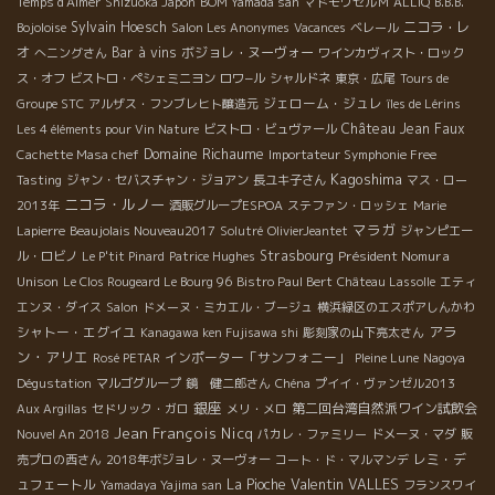
Temps d'Aimer
Shizuoka Japon
BOM Yamada san
マドモワゼルＭ
ALLIQ
B.B.B.
Sylvain Hoesch
ニコラ・レ
Bojoloise
Salon Les Anonymes
Vacances
ベレール
オ
Bar à vins
ボジョレ・ヌーヴォー
へニングさん
ワインカヴィスト・ロック
ス・オフ
ビストロ・ペシェミニヨン
ロワ−ル
シャルドネ
東京・広尾
Tours de
ジェローム・ジュレ
Groupe STC
アルザス・フンブレヒト醸造元
îles de Lérins
Château Jean Faux
Les 4 éléments pour Vin Nature
ビストロ・ビュヴァール
Domaine Richaume
Cachette Masa chef
Importateur Symphonie Free
Kagoshima
Tasting
ジャン・セバスチャン・ジョアン
長ユキ子さん
マス・ロー
ニコラ・ルノー
2013年
酒販グループESPOA
ステファン・ロッシェ
Marie
マラガ
Lapierre
Beaujolais Nouveau2017
Solutré
OlivierJeantet
ジャンピエー
Strasbourg
Président Nomura
ル・ロビノ
Le P'tit Pinard
Patrice Hughes
Unison
Le Clos Rougeard Le Bourg 96
Bistro Paul Bert
Château Lassolle
エティ
エンヌ・ダイス
Salon
ドメーヌ・ミカエル・ブージュ
横浜緑区のエスポアしんかわ
アラ
シャトー・エグイユ
Kanagawa ken Fujisawa shi
彫刻家の山下亮太さん
ン・アリエ
インポーター「サンフォニー」
Rosé PETAR
Pleine Lune
Nagoya
Dégustation
マルゴグループ
鏡 健二郎さん
Chéna
プイイ・ヴァンゼル2013
銀座
第二回台湾自然派ワイン試飲会
Aux Argillas
セドリック・ガロ
メリ・メロ
Jean François Nicq
Nouvel An 2018
パカレ・ファミリー
ドメーヌ・マダ
販
レミ・デ
売プロの西さん
2018年ボジョレ・ヌーヴォー
コート・ド・マルマンデ
Valentin VALLES
ュフェートル
La Pioche
Yamadaya Yajima san
フランスワイ