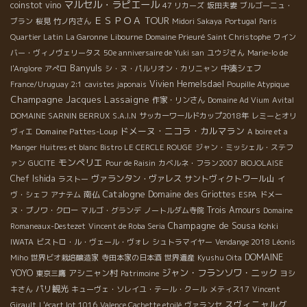
マルセル・ラピエール
coinstot vino
47 リカーズ
坂田夫妻
ブルゴーニュ・
ＥＳＰＯＡ TOUR
ブラン
桜見
竹ノ内さん
Midori Sakaya
Portugal
Paris
Quartier Latin
La Garonne
Libourne
Domaine Prieuré Saint Christophe
ワイン
バー・ヴィノヴェリータス
50e anniversaire de Yuki san
ユウジさん
Marie-lo de
Banyuls
中湊シェフ
l'Anglore
アぺロ
シ・ヌ・パルリオン・カリニャン
Vivien Hemelsdael
France/Uruguay 2:1
cavistes japonais
Poupille Atypique
Champagne Jacques Lassaigne
作家・リンさん
Domaine Ad Vium
Avital
DOMAINE SARNIN BERRUX
S.A.I.N
サッカーワールドカップ2018年
レミーとオリ
ドメーヌ・ニコラ・カルマラン
Domaine Pattes-Loup
ヴィエ
A boire et a
Manger
Huitres et blanc
Bistro LE CERCLE ROUGE
ジャン・ミッシェル・ステフ
モンペリエ
ァン
GUCITE
Pour de Raisin
カベルネ・フラン2007
BIOJOLAISE
Chef Ishida
ヴァランタン・ヴァレス
サントヴィクトワール山
ラストー
イ
Catalogne
南仏
Domaine des Griottes
ヴ・シェフ
アナテム
ESPA
ドメー
Trois Amours
ヌ・ブノワ・クロー
マルゴ・グランデ
ノートルダム寺院
Domaine
Champagne de Sousa
Romaneaux-Destezet
Vincent de Roba Seria
Kohki
IWATA
ビストロ・ル・ヴェール・ヴォレ
シュトラマイヤー
Vendange 2018 Léonis
DOMAINE
Miho
世界ビオ栽培醸造家
寺田本家の日本酒
世界遺産
Kyushu Oita
YOYO
ジャン・フランソワ・ニック
アシニャン村
東京三鷹
Patrimoine
ヨシ
パリ観光
キさん
キューヴェ・ソレイユ・テール・クール
メティス17
Vincent
スヴィニャルグ
Girault
L'écart lot 1016
Valence Cachette etoilé
ヴァランセ