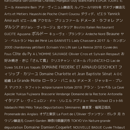
Guy Blanchard
Katsumata san Gotenba
Château Margaux
ESPOA TOURS
ピ
エール
Alexendre Bain
アド・ヴィニュム醸造元
ルノワール1989年
ガヌヴァ醸造元
Yannick
Arts et Metiers
Hayashi de Pioche
Chant Coucou
ダヴィデ、ピエラ
ドメーヌ・ラフォレ
アン
Amirault
アクセル・プリュファール
ピエール橋
ダルシア
ボジョレ・ヴィラージュ
北イタリア
Bisstro Italien Restaurant
ボルドー
Beaune
GUCITE
Aguyana
キューヴェ・プランタン
Ardeche Nord
ヤ
Lady Chassera 2017
ン・ベルトラン
Mas del Périé
Les GANIVETS
ル・カンボン
2008
chardonnay pétillant
Ecrivain Vin LIN san
La Remise 2018
Cuvee des
Côte du Py
Olivier Cros et Sylvain Respaut
お
Fous
A L’HOMME SAUVAGE
好み焼き・きじ「さんて寛」
クリスチャン・ビネール
パリのビストロ
Lac de
フ
DOMAINE FREDERIC ET ARNAUD GESCHICKT
Suwa
SILEX
Les toqués
ィリップ・カリーユ
Domaine Charlotte et Jean Baptiste Sénat
ＡＯＣ
ローラン・バニョル
La Grande Motte
ドメーヌ・ジャッキー・プレ
組織
ス
アラン・シャペル
マリウス・ラフィット
eclipse lunaire totale 2018
La Cave
Apicole
Yukiya Fujiwara
Brasserie Vendange
Domaine de la Rectorie
Antonella
イタリア
レ・ヴィニュロン・ドゥ・リレエル
アブリュー
Wine School
ロット66
Iidabashi Méli Mélo
Tokyo Degustations Séminaires
農業家・福岡正信氏
Promenade des Anglais
オザミ東京
La Font de L'Olivier
ヴァンサン・ガレタ
月
カ
ウゾン醸造元
Covert Garden
神奈川県藤沢市
TOKYO Vin Nature grande
Domaine Damien Coquelet
dégustation
NOUVELLE BAGUE
Cuvée Thibaut