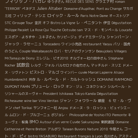
フィリップ・パカレ
グラエナ村
ゆう子さん
RECUE DES SENS
roman
Julien Altaber
'TERROIR'
ぺネデス
Domaine d'Aupilhac
Pont au Change
サカガ
ロイック・ルール
フィリップ・テシエ
ミ社
Paris Notre Dame
オーストリア
STC Groupe Tour
レ・ぺニタント
金沢
オフ
Bistro La Vigne
伊豆
Dégustation
Philippe Pacalet
La Rose Qui Touche
Ootsubo san
マス・ド・モンペール
Loucate
シャンパーン・
エスポア・よろずや・ユキ子さん
カリピージュ
ディナミタージュ
ジャック・ラセーニュ
Torocadero
ワイン小売店
restaurant Yaoyu
パリ・国虎
のうどん
Couple Wakabayashi
ロバ・セリアのヴァンサン
Beaujolais Villages
Mr.Tamajo de Diony
ミレジム・ビオ2018
オルヴォー社の田中さん
Stéphane
試飲会
Rocher
レルヴ・フォル
バルセロナの佐竹さん
マッチルド・スリエ
ドメー
ビストロ・マルゴ
ヌ・リヴァトン
ワインバー
cuvée Marcel Lapierre
Alsace
ル・ルペール・ド・カルトゥッシュ
DOMAINE RAYMOND
Humbrebrecht
共存
DUPONT FAHN
プリューレ・ロック
オン・ジュ・コネクション
シルベール・ト
Tokyo Kanda Dégustation
リシャールのヌーヴォー
President Ishikawa
Richeaume
ジャン・フォワラール
セ・ル・ヴ
wine bar Vino Veritas
銀座 ６
ァン
Anjou
chef Torikai
サンフォニー社
ドメーヌ・ラ・ロッシュ・ビュイシエー
ル
ムロン・ド・ブルゴーニュ
ボジョレ・
Philosophie de Yoshio ITO
Piemonte
キ
BMO
ューヴェ・桜島
Autour d'un verre
Cuvée Sakurajima
東欧諸国
Domaine
コー
Catherine et Pierre Breton
アルボワ
Taiwan Buvons Nature 2018
今尾さん
ト・ド・ピィ
bistro YASABURO
Restaurant français à Lyon
石川さん
アスティ