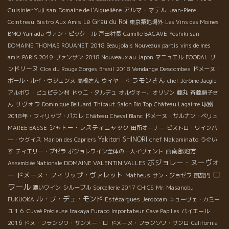
Domaine de l’Aiguelière
アルマ・マテル
Cuisinier Yuji san
Jean-Piere
Le Grau du Roi
Cointreau
Bistro Aux Amis
東京築地場外
Les Vins des Moines
BMO Yamada
ヴァン・ピックール
戸田社長
Camille BACAVE
Yoshiki san
DOMAINE THOMAS ROUANET
2018 Beaujolais Nouveaux partis
vins de mes
サ
amis
PARIS 2019
ヴァンサン
2018 Nouveaux au Japon
マニュエル
FOODAL
ンドリーヌ
Clos du Rouge Gorges
Brasil
2018 Vendange Descombes
ドメーヌ・
ラモンさん
ポール・ルイ・ウジェンヌ
高橋さん
ウイヤード
chef Jérôme Jaegle
アルボワ・ピュピラン村
ドゥニ・タルデュ
オルヴォー、オリゾン
藤丸
斉藤順子さ
サヴォワ
ん
Dominique Belluard
Thibaut
Salon Bio Top
Château Lagairre
収穫
2018年・フィリップ・パカレ
Château Cheval Blanc
ドメーヌ・サルナン・ベリュ
シャトー・レスティニャック
MAREE BASSE
田所オーナー
ビストロ・ワインバ
Yakitori SHINORI
chef Nakaminato
ー・ウグイス
Marion des Capriers
うぐい
西南部地方
す
ティエリー・プゼラ
ボジョレワイン全体の一大イヴェント
ボジョレー・ヌーヴォ
DOMAINE VALENTIN VALLES
Assemblée Nationale
ロ
ー
ドメーヌ・フィリップ・ヴァレット
Matheus
サン・ジョゼフ
凱旋門
ワール
濃いワイン
シルーブル
Sorcellerie 2017
CHICS
Mr. Masanobu
ル・ブ・デュ・モンド
FUKUOKA
Estézargues
Jeroboam
キューヴェ・カミー
ユ１６
Cuveé Précieuse
Izakaya Furabo
Importateur
Cave Papilles
バイエール
2016
ドヌ・フランソワ・サンメー・ロ
ドメーヌ・フランソワ・サンロ
California