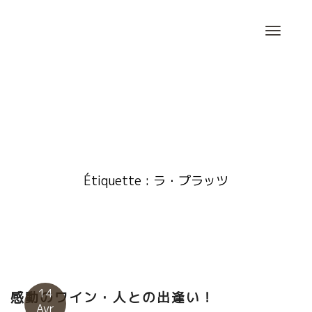
Skip
to
content
Étiquette :
ラ・プラッツ
14
感動のワイン・人との出逢い！
Avr