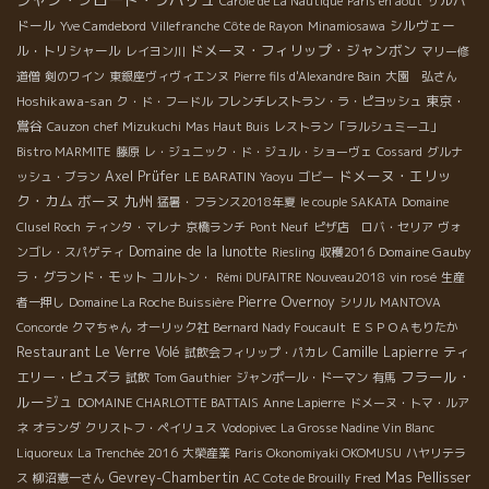
サルバ
Carole de La Nautique
Paris en août
ドール
シルヴェー
Yve Camdebord
Villefranche
Côte de Rayon
Minamiosawa
ドメーヌ・フィリップ・ジャンボン
ル・トリシャール
レイヨン川
マリー修
道僧
剣のワイン
東銀座ヴィヴィエンヌ
Pierre fils d'Alexandre Bain
大園 弘さん
Hoshikawa-san
東京・
ク・ド・フードル
フレンチレストラン・ラ・ピヨッシュ
鴬谷
Cauzon
chef Mizukuchi
Mas Haut Buis
レストラン「ラルシュミーユ」
Bistro MARMITE
藤原
レ・ジュニック・ド・ジュル・ショーヴェ
Cossard
グルナ
ドメーヌ・エリッ
Axel Prüfer
ッシュ・ブラン
LE BARATIN
Yaoyu
ゴビー
ク・カム
ボーヌ
九州
猛暑・フランス2018年夏
le couple SAKATA
Domaine
Clusel Roch
ティンタ・マレナ
京橋ランチ
Pont Neuf
ピザ店 ロバ・セリア
ヴォ
Domaine de la lunotte
Domaine Gauby
ンゴレ・スパゲティ
Riesling
収穫2016
ラ・グランド・モット
コルトン・
Rémi DUFAITRE Nouveau2018
vin rosé
生産
Pierre Overnoy
者一押し
Domaine La Roche Buissière
シリル
MANTOVA
Concorde
クマちゃん
オーリック社
Bernard Nady Foucault
ＥＳＰＯＡもりたか
Restaurant Le Verre Volé
Camille Lapierre
ティ
試飲会フィリップ・パカレ
フラール・
エリー・ピュズラ
試飲
Tom Gauthier
ジャンポール・ドーマン
有馬
ルージュ
DOMAINE CHARLOTTE BATTAIS
Anne Lapierre
ドメーヌ・トマ・ルア
ネ
オランダ
クリストフ・ペイリュス
Vodopivec
La Grosse Nadine Vin Blanc
Liquoreux
La Trenchée 2016
大榮産業
Paris Okonomiyaki OKOMUSU
ハヤリテラ
Gevrey-Chambertin
Mas Pellisser
ス
柳沼憲一さん
AC Cote de Brouilly
Fred