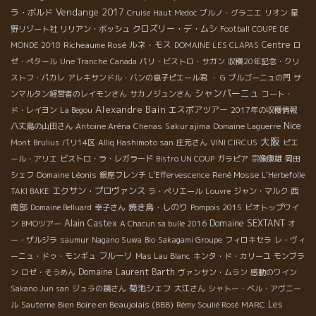
Vendange 2017
ラ・ボルド
Cruise
Haut Medoc
ブルノ・グラニエ
リオン
星
クロズリー・デ・ムシ
野リゾート社
リリアン・ボッシュ
Football COUPE DE
Richeaume Rosé
ルネ・モス
Centre
MONDE 2018
DOMAINE LES CLAPAS
ロ
ゼ・ぺタール
Une Tranche
Canada
パリ・ビストロ・サガン
収穫20年記念・クリ
ストフ・パカレ
アレキサンドル・バンの息子ピエール君
・ G
ブルゴーニュの門
サ
シャンパーニュ
ンマルタン経営者のレイモンさん
サカノジュンさん
コート・
Alexandre Bain
エスポアツアー
ド・レイヨン
La Begou
2017年の収穫情報
Nice
Sakurajima
八丈島の山田さん
Antoine Aréna
Chenas
Domaine Laguerre
大阪
Mont Brulius
パリ14区
Alliq Hashimoto san
庄元さん
VINI CIRCUS
ピエ
ール・アリエ
ビストロ・ラ・レガラード
Bistro UN COUP
ガラピア
宗像康雄
岡田
Domaine Léonis
René Mosse
シェフ
銀座フレンチ
L'Effervescence
L'Herbefolle
エクサン・プロヴァンス
西
TAKI BAKE
ラ・ペリエール
Louvre
ジャン・マルク
南部
焼き鳥・しのり
Domaine Belluard
幸子さん
Pompois 2015
ビオトップワイ
Alain Castex
Domaine SEXTANT
ン
BMOツアー
A Chacun sa bulle 2016
オ
ー・ザルジラ
saumur
Nagano Suwa
Bio
Sakagami Groupe
フィロキセラ
レ・ヴィ
フルーリ
ーニュ・ドゥ・モンギュ
Mas Lau Blanc
キンタ・ド・カリーユ
モンブラ
Domaine Laurent Barth
ン
ロゼ・そうめん
ヴァンサン・ムラン
感動のワイン
菊池シェフ
Sakano Jun san
ジュラの鏡さん
大江さん
シャトー・ベル・アヴニー
Bien Boire en Beaujolais (BBB)
Les
ル
Sauterne
Rémy Soulié Rosé
MARC