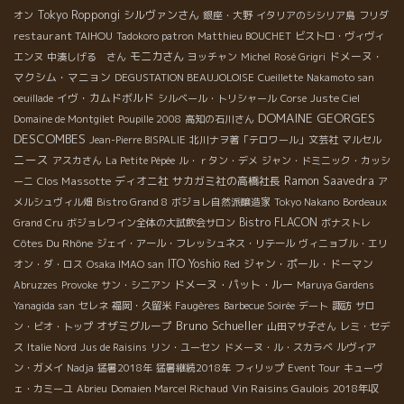
Tokyo Roppongi
シルヴァンさん
オン
銀座・大野
イタリアのシシリア島
フリダ
restaurant TAIHOU
Tadokoro patron
Matthieu BOUCHET
ビストロ・ヴィヴィ
モニカさん
ドメーヌ・
エンヌ
中湊しげる さん
ヨッチャン
Michel
Rosé Grigri
マクシム・マニョン
DEGUSTATION BEAUJOLOISE
Cueillette
Nakamoto san
イヴ・カムドボルド
oeuillade
シルベール・トリシャール
Corse
Juste Ciel
DOMAINE GEORGES
Domaine de Montgilet
Poupille 2008
高知の石川さん
DESCOMBES
Jean-Pierre BISPALIE
北川ナヲ著「テロワール」文芸社
マルセル
ニース
アスカさん
La Petite Pépée
ル・ｒタン・デメ
ジャン・ドミニック・カッシ
Clos Massotte
ディオニ社
サカガミ社の高橋社長
Ramon Saavedra
ーニ
ア
メルシュヴィル畑
Bistro Grand 8
ボジョレ自然派醸造家
Tokyo Nakano
Bordeaux
Bistro FLACON
Grand Cru
ボジョレワイン全体の大試飲会サロン
ボナストレ
Côtes Du Rhône
ジェイ・アール・フレッシュネス・リテール
ヴィニョブル・エリ
ITO Yoshio
ジャン・ポール・ドーマン
オン・ダ・ロス
Osaka IMAO san
Red
ドメーヌ・パット・ルー
Abruzzes
Provoke
サン・シニアン
Maruya Gardens
Yanagida san
セレネ
福岡・久留米
Faugères
Barbecue Soirée
デート
諏訪
サロ
Bruno Schueller
オザミグループ
ン・ビオ・トップ
山田マサ子さん
レミ・セデ
ス
Italie Nord
Jus de Raisins
リン・ユーセン
ドメーヌ・ル・スカラベ
ルヴィア
ン・ガメイ
Nadja
猛暑2018年
猛暑継続2018年
フィリップ
Event Tour
キューヴ
Vin Raisins Gaulois
ェ・カミーユ
Abrieu
Domaien Marcel Richaud
2018年収