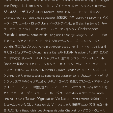
Emmanuel Houillon
10 ans de remerciement
Domaine Jerome Saurigny
10年間の
Dégustation
プイイヒュメ
感謝
レザン・ゴロワ
オーリックスの藤元さん
ジョルジュ・デコンブ
Jordy
Nomura Takaki
ドメーヌ・ド・ラ・ガランス
収穫2017年
ドメ
Châteauneuf-du-Pape
Clos de Vougeot
DOMAINE LEONINE
Jura
ーヌ・プリューレ・ロック
イーストライン社
岩田さん（岩ちゃん）
カー
Christophe
ブ・オジェ
ワインバー・ア・ボワール・エ・ア・マンジェ
Pacalet
domaine de l'anglore
中本さん
La Vierge Rouge
クロス・ロード社
ドメーヌ・ジャン・バティスト・セナ
ジルアザム
クローズ・エルミタージュ
Paris bistro Coinstot Vino
2016年
南仏プロヴァンス
オー・ドゥ・スッシュ社
Okonomiyaki Kiji SANTEKAN
President FUJITA
マルコ・ジュリアーニ
エスポ
ジュリアン・マレシャル
ア・なかむら
ドメーヌ・ド・レシャリエール
生カキ
Dard et Ribo
ラファエル・シャンピエ
カリニャン・ヴィエイユ・ヴィーニュ
ミネットの鈴木さん
LOUIS BENJAMIN
Fujiwara
Sengan-en
ソミュール
ボーヌの
ケンタロウさん
Importateur Symphonie Dégustation2017
プロムナード・デ・ザ
プピーユ・アティピッ
ングレ
バザス牛のウイリアムさん
ボデガ・コーゾン醸造元
レミー・スリエ50歳記念パーティー
ク
クロ・レオニヌ
ブルイイ2013
川村
ドメーヌ・デ・フラール・ルージュ
さん
Event du Vin Nature au Japon
Taiwan Dégustation Vin Nature
Henind
La Sicile
chef Frederic
東京神田・リ
Club Passion du Vin
和食
ショームワイン会
リョウさん
東銀座 SOYA
東京・神
AOC
田
Nora
Beeaujolais
Les Uniques de Jules Chauvet
レ・グラン・ヴェール