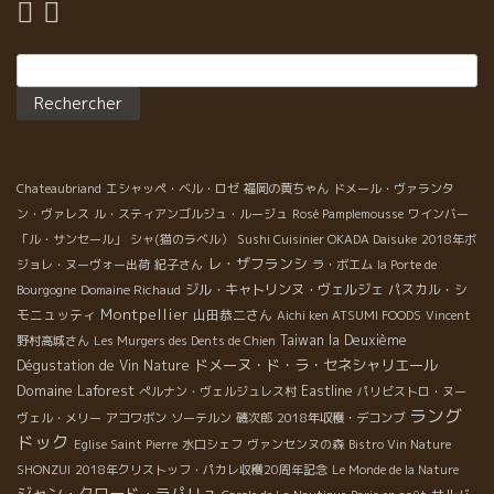
Rechercher :
Chateaubriand
エシャッペ・ベル・ロゼ
福岡の黄ちゃん
ドメール・ヴァランタ
ン・ヴァレス
ル・スティアンゴルジュ・ルージュ
Rosé Pamplemousse
ワインバー
「ル・サンセール」
シャ(猫のラベル）
Sushi Cuisinier OKADA Daisuke
2018年ボ
レ・ザフランシ
ジョレ・ヌーヴォー出荷
紀子さん
ラ・ボエム
la Porte de
ジル・キャトリンヌ・ヴェルジェ
パスカル・シ
Bourgogne
Domaine Richaud
Montpellier
モニュッティ
山田恭二さん
Aichi ken ATSUMI FOODS
Vincent
Taiwan la Deuxième
野村高城さん
Les Murgers des Dents de Chien
ドメーヌ・ド・ラ・セネシャリエール
Dégustation de Vin Nature
Domaine Laforest
Eastline
ぺルナン・ヴェルジュレス村
パリビストロ・ヌー
ラング
ヴェル・メリー
アコワボン
ソーテルン
磯次郎
2018年収穫・デコンブ
ドック
Eglise Saint Pierre
水口シェフ
ヴァンセンヌの森
Bistro Vin Nature
SHONZUI
2018年クリストッフ・パカレ収穫20周年記念
Le Monde de la Nature
ジャン・クロード・ラパリュ