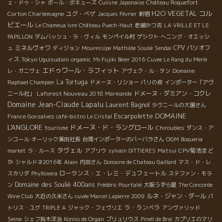
ェ・ドゥ・シャ
ポール・ボキューズ
Cuiisne Japonaise
Château Roquefort
H2O VEGETAL
コル
Corton Charlemagne
ユグ・べゲ
Jacques Février
新宿
ビエール
Le Chameua Ivre
Château Puech-Haut
老舗かつ吉
LA VRILLE ET LE
PAPILLON
ダムバッシュ・ラ・ヴィル
モンペイル村
ゲシクト
へニング・オエッシ
ミネルヴォワ
CPV パリオフ
ュ
ディジョン
Mouressipe
Mathilde Soulié
Sendai
ィス
Tokyo Uguisudani
orgamic
Mr.Fujiki
Beier 2016
Cuvee Le Rang du Merle
エドゥワール・ラフィット
レ・ガニヴェ
アヴェク・ル・タン
Domaine
La Tortuga
Raphael Champier
ドメーヌ・リショー
パリの夜
インポーター「アヴ
Laforest Nouveau 2018
ドメーヌ・ダミアン・コクレ
ニール社」
Marmande
Domaine Jean-Claude Lapalu
Laurent Bagnol
ラヴニールの大園さん
DOMAINE
Escarpolette
France Gonzalvez
café-bistro Le Cristal
L'ANGLORE
ドメーヌ・ド・ラングロール
tourisme
Chiroubles
ダンス・ア
ンコール
オーリック濱田社長
台湾インポーターのバーバラさん
OGM
Boqueria
タヴェル
CPV菊池まど
market
ラ・ルース
アブリウ
sylvain DITTIERES
Matsui
か
Alain
シャルドネ2016年
内田さん
Domaine de Chateau Gaillard
マス・ド・レ
ローランス・エ・レミ・デュフェートル
スカリダ
Phylloxera
ステファン・モラ
Domaine des Soulié 400ans
ン
Frédéric Pourtalié
大阪うずら屋
The Concorde
ルネ・ジャン・ダール
Wine Club
大近の久米さん
cuvée Marcel Lapierre 2009
パ
ラ・ランベラ
トリス・ユグ
TRIPLE A
ジャック・フェヴリエ
アンヴァリッド
Seine
シェフ鈴木洋治
Konno de Organ
ブリュリウス
Pinell de Brai
カプリエのマリ