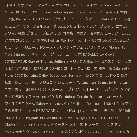
町
2017年ボジョレ・ヌーヴォー
オクセロワ・ナチュール2016
Domaine Potron
ボワ・モワセ
Minet
Huitres de Bouzigues
ビストロ・ラ・ノティック
日本酒
ジュリアン・アルタベール
五人娘
Restaurant KITANOSE
Sete
岡田ヒロシさ
レストラン・グラン８
ん
ニュイ・サン・ジョルジュ・プルミエクリュ
世界ピノ・
ジュリ・ブロスラン
ノワール会議
竹富島・星のや・吉村さん
ローラン・エルラ
ン
サカガミグループ
無農薬野菜
vin WA
ドメーヌ・ド・モンカルメス
プルミエク
リュ・ラ・ペリエール
ドメーヌ・リリアン・ボシェ
2018年
グシテ
Monsanto
ドメーヌ・ダール・エ・リボ
Trois Seigneurs
DABALLO
LA CAVE
ESTEZARGUE
Guy et Thomas Jullien
オーリックの藤元さん
セバスチャン・リフ
ォ
LA NATURE A HORREUR DU VIDE
コート・デュ・ローヌ
能登半島
Cabernet-
Franc 2007
Domaine Didier Dagueneau
Bonne Année 2019
エールドゥロ
シス・
ジョルディ
ピエ・シュール・テール
リュロン
Takema-san
Sommelier Hino san
ドメーヌ・ジャン・クロード・ラパリュ
ESPOA GOTO
ロマン店長
ウグイ
Vendange 2018 Dominique Derain
ス・紺野真シェフ
Fujimama san
寿司シェ
フ・ユウジロウさん
Salon Anonymes
Chef Yuji san
Restaurant Yacht Club
マグ
Village Montpeyroux
ロの漁港
Bistro LA REGARADE
ラ・トランシェ 2016年
Bojolais Nouveaux 2018
Le
石川アキノリ
Venddange 2018 Christophe Pacalet
Clown Bar
ドメーヌ・レオニス
ドメーヌ・セクスタン
Julien Courtois
AD VINUM
ESPOAかまたや
Mas de la Font Ronde
カルフォルニア
ア・シャッカ