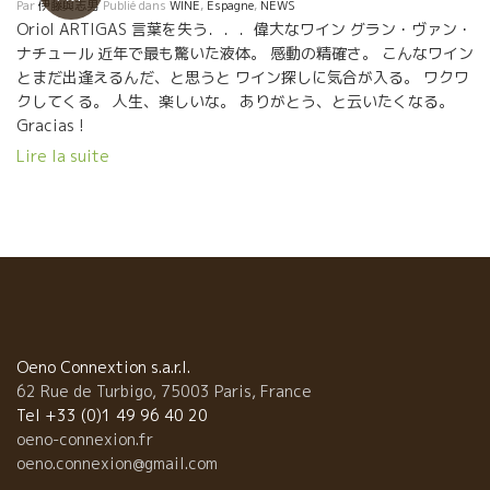
Par
伊藤與志男
Publié dans
WINE
,
Espagne
,
NEWS
Oriol ARTIGAS 言葉を失う．．．偉大なワイン グラン・ヴァン・
ナチュール 近年で最も驚いた液体。 感動の精確さ。 こんなワイン
とまだ出逢えるんだ、と思うと ワイン探しに気合が入る。 ワクワ
クしてくる。 人生、楽しいな。 ありがとう、と云いたくなる。
Gracias !
Lire la suite
Oeno Connextion s.a.r.l.
62 Rue de Turbigo, 75003 Paris, France
Tel +33 (0)1 49 96 40 20
oeno-connexion.fr
oeno.connexion@gmail.com