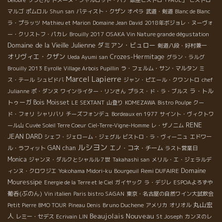
マルゴ
ポムロル
Shun san
バティスト・クザン
オペラ
武道・剣道
Blanc de Blanc
ラ・プラッツ
Mathieu et Marion
Domaine Jean David
2018年ボジョレ・ヌーヴォ
ー・クリストフ・パカレ
Brouilly 2017
OSAKA Vin Nature grande dégustation
Domaine de la Vieille Julienne
ダミアン・ビュロー
剣道八段・好村兼一
オリヴィエ・クザン
Crozes-Hermitage
Ueda Ayumi san
グラン・ラルグ
Brouilly 2013
Eyrolle
Village Arbois Pupillin
ラ・フェルム・サン・マルタン
ミ
Marcel Lapierre
ス・テール
シュビドバ
ジャン・ピエール・クワントロ
chef
ラ・トル
Julianne
ポ・ダンヌ
ワインライター・リンさん
プラス・ド・ラ・ブルス
トゥーガ
Bois Moisset
LE SEXTANT
山登り
KOMEZAWA
Bistro Poulpe
クー
ド・フォリ
シャリバリ
チーズフォンデュ
Bordeaux en 1977
サイント・ヴィクトワ
RENE
ール山
Cuvée Soleil Terre Coeur
Ciel-Terre-Vigne-Homme
レ・ザノ二ム
JEAN DARD
シェフ・ジェローム・ジェグル
ビストロ・ラ・ヴィーニュ
エドワー
ルシヨン
GAN chan
エノ・コネ・チーム
ル・ラフィット
ラスト営業日
Monica
ジャンヌ・ダルクとシャルル７世
Takahashi san
メリル・エ・ジェラルデ
Domaine
Remi DUFAIRE
ィンヌ・クロワジエ
Yokohama Midori-ku
Bourgeuil
Mouressipe
Energie de la Terre et le Ciel
ガイヤック
ラ・デジレ
ESPOAよろずや
葡呑(ぶのん)
Vin italien
Paris bistro SAGAN
東京・名古屋の自然ワイン大試飲会
丸山宏
Bruno Duchene
Petit Pierre
BMO TOUR
Pineau Denis
アメリカ
オリオル
Beaujolais Nouveau
人
レミー・セデス
Ecrivain LIN
St Joseph
カンヌのレ