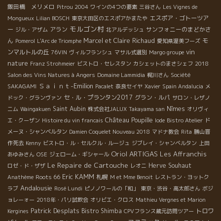
飯田橋 メリメロ
Pitrou 2004
ワインの4つの要素
三谷さん
Les Vignes de
エスポア・ゴトーツア
Mongueux
Lilian BOSCH
東京大田区のエスポアかまたや
モルゴン村
ー
アラン
サンフォニーのまどかさ
ジル・アザム
北アルデッシュ
ん
Marcel et Claire Richaud
モ
Pomerol
L'Arc de Triomphe
愛知県渥美フーズ
vin
ンマルトルの丘
76VIN
ヴィルフランシュ
マサル式選別
Margo groupe
nature
Franz Strohmeier
ビストロ・セレスタン
カシェットのまさシェフ
2018
Salon des Vins Natures à Angers
Domaine Lammidia
梶川さん
Société
Ｓａｉｎｔ-Emilion
SAKAGAMI
Pacalet
奈良セイヤ
Xavier
Spain Andalucia
メ
セ・ル・プランタン2017
グラン・ルパ
ドック・グランヴァン
サロン・レザノ
Saint Aubin
Nîmes
ニム
Waingakuen
株式会社JALUX
Takayama san
オリヴィ
Château Poupille
エ・クーザン
Histoire du vin francais
Iode
Bistro Atelier
ド
メーヌ・シャンベルタン
Damien Coquelet Nouveau 2018
マドナ教会
Rita
勝山晋
作死去
Kenny
ビストロ・ル・セルクル・ルージュ
ジブレイ・シャンベルタン
上田
Oriol ARTIGAS
Les Affranchis
あゆみさん
OSE
ジェローム・ギシャール
Le Repaire de Cartouche
Herve Souhaut
ロゼ・ド・ザザ
レオニ
Eric KAMM
Roots 66
札幌
Anathème
M et Mme Benoit
レストラン・ヨットク
Andalousie
ラブ
Rosé Lundi
ピノノワールの「和」
東京・渋谷・高太郎さん
ボジ
ョレーォー
2018年・パリ試飲会
オリビエ・クロス
Mathieu Vergnes et Marion
Patrick Desplats
Bistro Shimba
トロワ
Kergines
CPVフランス蔵元訪問ツアー