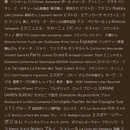
穫・リショーム
St Chinian
Auvergne
ポール
ドメーヌ・アント二ー・テヴネ
パシ
ビストロ・フラコン
Madoka
オン・エ・ナチュール心斎橋店
寿司職人・岡田大介
san
Laurent Herlin
ビストロ・ビアンカーラ
Catalan
桐谷さん
オリヴィエ・ク
La Remise
マス・ぺリセール
ロ
アンジュ
美人
オザミ・デ・ヴァン20周年記念
エマニュエル・ラセーニュ
STC
パリ・ビストロ・コワンスト・
Sakagami
ヴィノ
旅行
ITO sejour bien occupe au Japon
フランスレストラン 大輔さん
Espagne
Guillaume
Nonura Unison Fujiki san
Prime Senso
パリのワイン食堂
ドメーヌ・ジョリ・フェリオル
モンマルトル
勝山さん
Corton les Bressandes
Paris
Grand 8
Yoyo
Vincent Garreta
stands
Arnaud Combier
エニンドさん
Domaine Catherine et Dominique DERAIN
Auxerrois Nature 2016
ローラン・フ
Tarragona
La Ferme des Sept Lunes
ェル
オジル・フランジャン・ヴィニュ
エスポア・ゴトー
カーヴ・フ
ロン
Ozil Frangins Vignerons
マルゴの中島さん
ジキ
渥美フーズの森さん
レイモン
東京・豊洲・AOKI
Domaine Lilian Bauchet
プピーユ
DOMAINE
T'inquiètes M'man!
アンリー・フレデリック・ロック
Domaine du possible
DAMIEN BUREAU
カタロニア地方
ブルイ
Espagne Sud
Christophe Foucher
Restaurant Le Petit Commerce
Pet Nat
ＳＴＣグループ
PUR
自然派ワイン専門店・ロックス・オフ
Le Verre Vole
ヴァカ
エスポア・ツアー
ンス
Bistro La Part des Anges
マレ・バス
Bodega Cauzon
ボジョレ
マッシモとアントネッラ
2018 ボジョレヌーヴォー
フランソワ・エ
ブルノ・シュレール
Beziers
コ
Phenix
カメル
La Croix des Rameaux
長崎
ワ