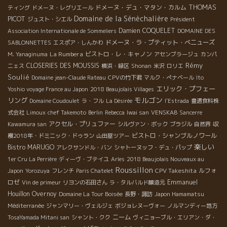
THOMAS
ドメーヌ・デュ・マタン・カルム
ティング
ドメーヌ・レグリエール
Domaine de la Sénèchalière
PICOT
ジュスト・シエル
Président
Damien COQUELET
Association Internationale de Sommeliers
DOMAINE DES
ドメーヌ・ラ・プティット・べニューズ
SABLONNETTES
エスポア・しんかわ
La Rumbera
ビストロ・レ・キャノン
M. Yanaginuma
アセンブラージュ
カンパ
Rémy
CLOSERIES DES MOUSSIS
ニェス
横浜・緑区
Shonan
米沢
ロリエ
Soulié
Domaine jean-Claude Rateau
CPVの竹下君
マルク・ぺナベール
Ito
エリック・プフェー
Yoshio voyage France au Japon
2018 Beaujolais Villages
モルゴン
リング
Domaine Coudoulet
ラ・フル
La Désirée
l'Estrada
豊通食料株
式会社
Limoux
chef Takemoto
Berlin
Rebecca
Iwai san
VENSKAB
Sancerre
アクセル・プリュファー
Kawamura san
シルヴァン・ボック
ブラジル
自然界
収
ビストロ・シャンブルノワール
穫2018年・ドミニック・ドゥラン
山田屋ツアー
楽しい
Bistro MARUGO
アレクサンドル・バン
シャトーヌッフ・デュ・パップ
1er Cru La Perrière
ディーヴ・ブテイユ
Arles
2018 Beaujolais Nouveaux au
Roussillon
CPV Takeshita
ルフォ
Japon
Yorozuya
フレンチ
Paris Chatelet
ロゼ
Emmanuel
Vin de primeur
リヨンの石田さん
ラ・タルバルド醸造元
Houillon Overnoy
Domaine La Tour Boisée
長野・諏訪
Japon Hamamatsu
Méditerranée
ジャンマリー・ヴェルジェ
ボジョレヌーヴォー
ノルマンディー地方
ニーム
TosaYamada Mitani san
シャント・クク
ヴィニョーブル・エリアン・ダ・