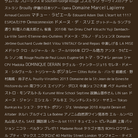
コスミック
ザム−ル
フローランス
le Soutien-Gorge Rouge
サーヴィスのアナ
レ
Domaine Marcel Lapierre
Brouilly
ストラン
伊藤の日本ツアー
Opéra
マチュー・ラピエール
Arnaud Cassini
Edouard Adam
Diak
L'écart lot 1117
ドメーヌ・デ・スリエ
Oenoconnexion
ESPOAたけや
グットドール
ランブラ
通り
料理人の高太郎さん
桜島 2016年
Yan Drieu
Chef Kikuchi Yuji
Dambach-
La-Ville
Saint-Etienne-des-Oullières
ドメーヌ・ブルノ・デュシェンヌ
Domaine
Grand Repas
Jérôme Guichard
Cuvée Bedit Vilou
VINITALY
中湊しげる
LA MISE
メドック
ロワール地方
クロ・ルジャール・ル・ブール1996年
アンヌ・ラピエー
トマ・ラフォレ
ル
シノン城
Rouge Feuille de Paul Louis Eugène 94
pensee
シャ
DOMINIQUE DERAIN
CPV Madoka
タヴェル・ヴァンタージュ15
セレネ・ドメー
ボジョレー
ヌ・シルヴェール・トリシャール
Côtes Rotie
ル・バトセ
結婚式・野
村高城・尚子さん
Pouilly-Vinzelles 2013
Domaine de la St-Jean de la Gineste
ビ
Histoire du vin
南フランス
エイリアン・ダロス
中湊シェフご夫妻
ペグ
Aurélie
ストロ・モンマルトル
ド
Kurumé Wine School
Septime
故勝山晋作さん
LIN san
メーヌ・ジャン・ミシェル・アルキエ
フレンチレストラン・ヤオユー
Tokyo
Bunkyo ku
シェフ・タケモト
ポワン・ジェ
Vendange 2018 Aligoté Derain et
Altaber
ネルハ
ブルグイユ
La Boème
アノニム自然派ワイン見本市
エル・ルンベロ
丸山宏人さん
SAKE
諏訪湖
レカール lot 1117
キュイエット
ピレネ山脈
上海
パッ
ション
ニコラ・ベルタン
ブレゼ11
Madame Rosé
タラゴナ地方
BOMトロワザムー
ル
プティ・マックス
ニクタロピ
40 Maltby Street London
サンフォニー・テイス