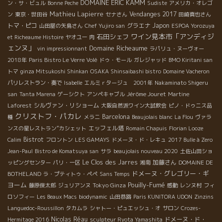
DOMAINE ERIC KAMM
ン・サ・ビュル
Bonne Peche
Sudiste
アメリカ・オレゴ
Mathieu Lapierre
Vendanges 2017
ン
東京・世田谷
セナさん
田崎真也さん
トマ・ピコ
グラエナ
Japon
山田屋の矢島さん
Chef Yujiro san
ESPOA Yorozuya
ワイン見本市「アンディジ
石田シェフ
et Richeaume Histoire
ヤオユー
肉
ェンヌ」
Domaine Richeaume
vin impressionnant
ラパリュ・ヌーヴォー
2018年
Paris Bistro Le Verre Volé
ドゥ・モール
ガレジャッド
BMO Kiritani san
トマ
ginza Mitsukoshi Shinkan
OSAKA Shinsaibashi bistro
Domaine Vacheron
パリレストラン・奏で
Isabelle
エルミｒタージュ 2001年
Nakaminato Shigeru
Jérôme Jouret
san
Tanta Marena
ゲーシクト
アンペキャブル
Martine
シルヴァン・リショーム
Laforest
大阪自然派ワイン大試飲会
ピノ・ドゥニス品
クリストフ・パカレ
Barcelona
種
メラニ
Beaujolais blanc
La Flou
ヴァラ
エッフェル塔
ンスの星レストラン”カシェット
Romain Chapuis
Florian Looze
Bistrot
Calim
フロントン
LES GAMAYS
ドメーヌ・ド・レキュ
2017 Bulle à Zero
Jean-Paul
Bistro de Komatsuya san
サラ
beaujolais nouveau 2020
土佐山田ショ
Le Clos des Jarres
加藤さん
ッピングセンター
パリ・一区
湘南
DOMAINE DE
ドメーヌ・グレゴリー・ギ
BOTHELAND
ラ・プティトゥ・ペペ
Sans Temps
ヨーム
Pouilly-Fumé
Tokyo Ginza
藤原俊太郎
ジュリアンヌ
感動
レンヌ村
フィ
ロソフィー
Les Beaux Macs
biodynamic
山田恭路
Paris KUNITORA UDON
Zinzins
Languedoc-Roussillon
タカムラ
シャトー・ピュエッシュ・オ
サロン
Crozes-
Nicolas Réau
ドメーヌ・ド・
Hermitage 2016
sculpteur Ryota Yamashita