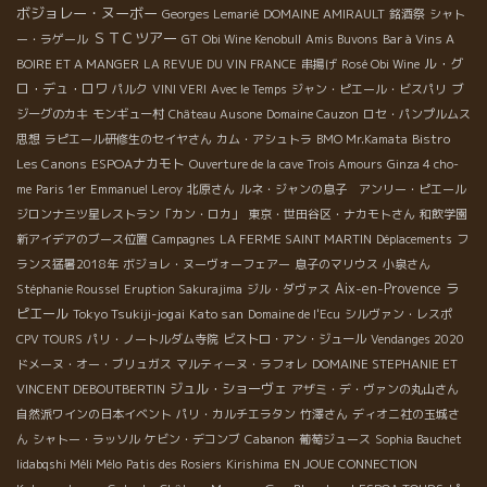
ボジョレー・ヌーボー
Georges Lemarié
DOMAINE AMIRAULT
銘酒祭
シャト
ＳＴＣツアー
ー・ラゲール
GT
Obi Wine Kenobull
Amis Buvons
Bar à Vins A
ル・グ
BOIRE ET A MANGER
LA REVUE DU VIN FRANCE
串揚げ
Rosé Obi Wine
ロ・デュ・ロワ
パルク
VINI VERI
Avec le Temps
ジャン・ピエール・ビスパリ
ブ
ジーグのカキ
モンギュー村
Château Ausone
Domaine Cauzon
ロセ・パンプルムス
Bistro
思想
ラピエール研修生のセイヤさん
カム・アシュトラ
BMO Mr.Kamata
Les Canons
ESPOAナカモト
Ouverture de la cave Trois Amours
Ginza 4 cho-
me
Paris 1er
Emmanuel Leroy
北原さん
ルネ・ジャンの息子 アンリー・ピエール
ジロンナ三ツ星レストラン「カン・ロカ」
東京・世田谷区・ナカモトさん
和飲学園
新アイデアのブース位置
Campagnes
LA FERME SAINT MARTIN
Déplacements
フ
ランス猛暑2018年
ボジョレ・ヌーヴォーフェアー
息子のマリウス
小泉さん
Aix-en-Provence
ラ
Stéphanie Roussel
Eruption Sakurajima
ジル・ダヴァス
ピエール
Tokyo Tsukiji-jogai
Kato san
Domaine de l'Ecu
シルヴァン・レスポ
CPV TOURS
パリ・ノートルダム寺院
ビストロ・アン・ジュール
Vendanges 2020
ドメーヌ・オー・ブリュガス
マルティーヌ・ラフォレ
DOMAINE STEPHANIE ET
ジュル・ショーヴェ
VINCENT DEBOUTBERTIN
アザミ・デ・ヴァンの丸山さん
自然派ワインの日本イベント
パリ・カルチエラタン
竹澤さん
ディオニ社の玉城さ
ん
シャトー・ラッソル
ケビン・デコンブ
Cabanon
葡萄ジュース
Sophia Bauchet
Iidabqshi Méli Mélo
Patis des Rosiers
Kirishima
EN JOUE CONNECTION