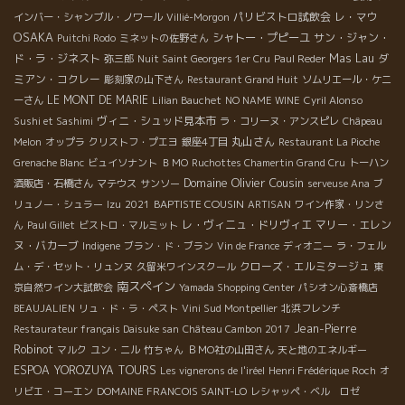
パリビストロ試飲会
レ・マウ
インバー・シャンブル・ノワール
Villié-Morgon
OSAKA
シャトー・プピーユ
サン・ジャン・
Puitchi Rodo
ミネットの佐野さん
ド・ラ・ジネスト
Mas Lau
ダ
弥三郎
Nuit Saint Georgers 1er Cru
Paul Reder
ミアン・コクレー
彫刻家の山下さん
Restaurant Grand Huit
ソムリエール・ケニ
LE MONT DE MARIE
ーさん
Lilian Bauchet
NO NAME WINE
Cyril Alonso
ヴィニ・シュッド見本市
Sushi et Sashimi
ラ・コリーヌ・アンスピレ
Châpeau
丸山さん
Melon
オップラ
クリストフ・プエヨ
銀座4丁目
Restaurant La Pioche
Grenache Blanc
ビュイソナント
ＢＭО
Ruchottes Chamertin Grand Cru
トーハン
Domaine Olivier Cousin
酒販店・石橋さん
マテウス
サンソー
serveuse Ana
ブ
BAPTISTE COUSIN
リュノー・シュラー
Izu
2021
ARTISAN
ワイン作家・リンさ
レ・ヴィニュ・ドリヴィエ
マリー・エレン
ん
Paul Gillet
ビストロ・マルミット
ヌ・バカーブ
Indigene
ブラン・ド・ブラン
Vin de France
ディオニー
ラ・フェル
クローズ・エルミタージュ
ム・デ・セット・リュンヌ
久留米ワインスクール
東
南スペイン
京自然ワイン大試飲会
Yamada Shopping Center
パシオン心斎橋店
BEAUJALIEN
リュ・ド・ラ・ペスト
Vini Sud Montpellier
北浜フレンチ
Jean-Pierre
Restaurateur français Daisuke san
Château Cambon 2017
Robinot
マルク
ユン・ニル
竹ちゃん
ＢＭО社の山田さん
天と地のエネルギー
ESPOA YOROZUYA TOURS
Les vignerons de l'iréel
Henri Frédérique Roch
オ
リビエ・コーエン
DOMAINE FRANCOIS SAINT-LO
レシャッペ・ベル ロゼ