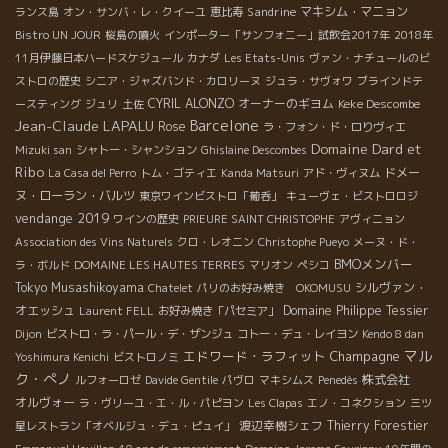
Sandrine
マキシム・マニョン
ランス島
オン・サンバ・レ・クイーユ
恵比寿
Bistro UN JOUR
桜島の噴火
インポーター「サンフォニー」試飲会2017年
2018年
11月伊藤日本ハードスケジュール
カナダ
Les Etats-Unis
ヴァン・ナチュールのビ
ストロの歴史
シニア・ジャズバンド・カロリーヌ
ジュラ・サヴォワ
ブラインドテ
CYRIL ALONZO
オーナーのギヨム
Keke Descombe
ースティング
ジュリ
土佐
Jean-Claude LAPALU
Barcelone
Rose
ラ・フォン・ド・ロりヴィエ
Domaine Dard et
Mizuki san
シャトー・シャンション
Ghislaine Descombes
Ribo
ドメー
La Casa del Perro
トム・ゴティエ
Kanda Matsuri
アド・ヴィヌム
ヌ・ローラン・バルツ
東京ワインビストロ「葡呑」
キューヴェ・ビストロロジ
vendange 2019
ワインの歴史
PRIEURE SAINT CHRISTOPHE
アヴィニョン
Association des Vins Naturels
クロ・レオニン
Christophe Pueyo
メーヌ・ド・
BMOメンバー
ラ・ボルド
DOMAINE LES HAUTES TERRES
マリオン
ペシコ
Tokyo Musashikoyama
シルヴァン・
Chatelet
パリのお好み焼き OKOMUSU
オエッシュ
Domaine Philippe Tessier
Laurent FELL
お好み焼き「パセミア」
Dijon
ビストロ・ラ・パール・デ・ザンジュ
コトー・デュ・レイヨン
Kendo 8 dan
マル
エドワード・ラフィット
Champagne
Yoshimura Kenichi
ビストロノミ
ク・ぺノ
株式会社
ルフォーロゼ
Davide Gentile
パヴロ
マキシムス
Penedès
オルヴォー
ラ・ヴリーユ・エ・ル・パピヨン
Les Clapas
エノ・コネクション
三ツ
渡辺幸樹シェフ
Thierry Forestier
星レストラン「オベルジュ・デュ・ピュイ」