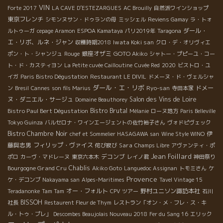
VIN
Forte 2017
LA CAVE D’ESTEZARGUES
AC Brouilly
自然派ワインショップ
東京フレンチ
シモンヌサン・ドゥランの母
ミッシェル
Reviens Gamay
ラ・トォ
ダール・
ルトゥーガ
cepage Aramon
ESPOA Kamataya
パリ2019年
Taragona
エ・リボ、ルネ・ジャン
Iwata Koki san
収穫時期2018
クロ・デ・オリヴィエ
銀座オザミ
GOTO Akiko
ポン・ト・シャンジュ
Rouge
シャトー・プピーユ・コー
ト・ド・カスティヨン
La Petite cuvée Cailloutine
Cuvée Red
2020
ビストロ・ユ
イガ
Paris Bistro Dégustation
Restaurant LE DIVIL
ドメーヌ・ド・ヴェルシャ
ダール・エ・リボ
Ryo-san
ドメー
ン
Bresil
Cannes
son fils Marius
寺田本家
ヌ・ダニエル・サージュ
Salon des Vins de Loire
Domaine Beauthorey
Bistro Brutal
Bistro Paul Bert Dégustation
Mélanie
ローヌ地方
Paris Belleville
Tokyo Guinza
バルセロナ・ワインエージェントの佐竹裕子さん
ヴォドピヴェック
Bistro Chambre Noir
伊
chef et Sommelier HASAGAWA san
Wine Style WINO
藤與志男
フィリップ・ヴァイス
Sara
侘び寂び
Champs Libre
アヴァンティ・ポ
Jean Foillard
デコンブ
ポロ
カーヴ・マドレーヌ
東京六本木
レイノ君
神田祭り
Bourgogne Grand Cru
Chablis
Akiko Goto
Languedoc Assignan
トモミさん
ケ
Provence
ケ・デコンブ
Nakayama san
Alpes-Maritimes
Tavel Vintage 15
オー・フォルト
野村ユニソン諏訪本社
Teradanonke
Tam Tam
CPV ツアー
石川
BISSOH
社長
Restaurent Fleur de Thym
レストラン「オン・メ・フレ・ス・キ
ル・トゥ・プレ」
Descombes Beaujolais Nouveau 2018
Fer du Sang 16
エリック