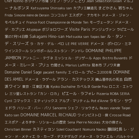
Chef Konno
ボッケリア市場
シェフ・グワン
ことり
Jean Sébastion Gioan
マルゴ
ナルボンヌ
まどかさん
岩ちゃん
ー
Katsuyama Shinsaku san
カプリエ醸造元
Frida
Simone mère de Derain
コンコルド
エスポア・ ナカモト
ドメーヌ・ジャン・
モペルチュイ
France Foot Championne de Monde
Ten
モーヴェータン
ドメーヌ・
ボジョロワーズ
Visite Paris
デ・カプリエ
Atypique
アンジュヴァン
ラピエール
ル・タン・
Sakagami Hino-san
家の7月14日祭
Matsuoka san
tapas bar
デ・スリーズ
ラ・カサ・デル・ぺロ
LE PRE VERRE
ドメーヌ・ポトロン・ミネ
DOMAINE PHILIPPE
ワインスクール
シンガポールレストラン・アンドレ
JAMBON
ド
アントニー・テヴネ
ミッシェル・グリザール
Apps
Bistro Buvards
メーヌ・ミレーヌ・ブリュ
竹間さん
Marius Laffitte
見本市
ブノワ夫妻
Domaine Daniel Sage
DOMAINE
pacalet familly
エイロール
プピーユ2008年
自然
DES AMIEL
アラン・カステックス
ドメーヌ・ラゲール
勝山晋作氏の死去
派ワイン
東京・江東区大島
Kyoko Duchaîne
カベルネ
Garde Fou
ロニス・エトワ
ピエール・ラフォレ
レ
三ツ星レストラン「カン・ロカ」
Pizzeria ROBA SERIA
ラモン・サヴ
Cyril
コマックス・エティリックス
アルプ・マリティム
Pot d'Anne
ェドラ
ハリーズ・バー・パリ
Sancerre
シェフ・リョウさん
Bazas viande
Taipei
DOMAINE MARCEL RICHAUD
Kato san
ワインビストロ・俊
Crosse Road
Pierre Nicolas
エスポア・よろずや・リショームの歴史
Sena
大分の俊さん
カスティヨン
藤田社長
Christian Binner
Soleil Couchant
Nomura Naoko
レ・ジ
ャン・ド・メティエ
ラ・カーブ・デステザルグ
ドメーヌ・ラファエル・バルトゥッ