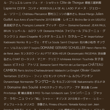
Côte de Thongue
ル・ブリュエル
Loirre
ジュ・ド・ショセット
銀座三越新館
Lapierre
ドメーヌ・ジェロー
ロマネ・コンティ
BODEGUILLA DE AL LADO
ム・ソリーニ
Julien
Château Plaisance
野村ユニソンの藤木さん
Brave Margo
Guillot
Aux Amis d’une Franche
2018年収穫・レオニス
Bistro Bar à vin UGUISU
長由紀子さん
François Lemarié
プイッチ・ロドー
Domaine Ganevat
JEAN PAUL
ブルゴーニュ・グ
BRUN
リュペール・ルロワ
リタ
Domaine MADA
フォジェール
カタルーニャ
ランクリュ
Alain Chapelle
モンタダ
カーエム３１
Importateur
Kadowaki Noriko
キューヴェ・オゼ
Le Soula
Saint Chignan
石川県小松市
オリヴ
DOMAINE GERARD SCHUELLER
ァー
ソルスルリ2017
Isojiro
Henri-Pierre fils
de René Jean
カンヌのワイン
AU P'TIT BON-HEUR
Okonomiyaki PASEMIA
渋谷康
CHAT
女子会
弘さん
ローランス・マニヤ・クリエフ
Ishikawa Akinori
Tsuchida
ビストロ・アトリエ
CHÂTEAU
Daikin
Domaine Saint Martin de La Garrigue
Olivier Cousin
CAMBON
Paris bistro Chateaubriand
Iidabashi Le Ginglet
ルクレアシオン
Tentation
エピスリー・フィン
ピエモンテ
CPVチーム
ラングロール
Dynamitage
Normandie
モルゴン2016年
Nakaminato
ボルドネ
Domaine des Soulié
ス
ＢＭОスタッフ
オレリアン・プチ
宮古島
Cuvee
シャンパ－ニュ・ジャッ
Printemps
愛
輸出業者ＢＭＯ
To-han Ishibashi san
ク・ラセ－ニュ
ワイン「和」
シャトー・オゾンヌ
2018年ヌーヴォー・レミー・
デュフェートル
メリメロ 宗像さん
Pineau d'Aunis
Yamada Kyouji san
Jean
Delobre
サラさん
ドメーヌ・シャルロット・バテ
銀座ビストロ「PAUL」
ビストロ