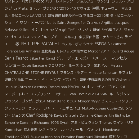
Medoc
シリル・アロ
リストフ・パカレ
パリ・レストラン「ジョルジュ・サンク」
沖縄
ンゾ
La Prats
セ・ル・プランタン2016
イクザヴィエ
キューヴェ マルセ
LA VIGNE
ル・ラピエール
世界遺産旧ボルドー街
マルゴー2016年
ラ・ピエール・
サン・トーバン
Jacques
ショード
Nuits Saint Georges 1er Cru Aux Argillas
Selosse
Gilles et Catherine Vergé
静岡
ロゼ・グリグリ
BMO聖子さん
ジャッ
ラピ
ク・セロス
レストラン「ル・プチ・コメルス」
東京世田谷区・ナカモトさん
PHILIPPE PACALET
エール家
ESPOA Nakamoto
ホテル・ボマ
シェナ
Florance
Les Armières
恵比寿店
モトクッス大阪本社
Morgon2017
Foulard Rouge
ドメーヌ・マルセル・
Denis Pesnot
グループ・エスポア
Sébastien David
リショー
Cuvée Baragane
フロリアン・ルーズ
シェフ・菊池
Yvon Metras
CHATEAU CHRISTOPHE PEYRUS
フランス・ツアー
Minette Sano san
ラフォレ
コート・ド・トング
収穫2018年
ビストロ・岡田
伊藤與志男の哲学
Château
Rhône sud
Poupille Côtes de Castillon
Tomomi san
レーザン・ゴロワ
ドメー
ヌ・ボートレイ
フレデリック・コサール
Jean-Dominique CASSINI
ル・タジンヌ
フランス・ゴンザルヴェス
Mont Blanc
カンヌ
Morgon 1997
ビストロ・イタリア
シャトー・エギュイユ
ンレストラン「グシテ」
Moto-Nouveau
Cuvée OSE
メゾ
Chef Rodolphe
ン・ジョンヌ
Davide Chapelle
Domaine Chambertin
Bistro Le
Sancerre
Domaine Richaume 1998 Syrah
アミ・ビュヴォン
Thomas
ワイン・リタ
レストラン「ル・ヴェール・ヴォレ」
Kuma chan
荒木夫妻
Mondeuse
植村シェフ
Tradition 2003
Fukuoka Imao-san
Domaine Emmanuel Giboulot