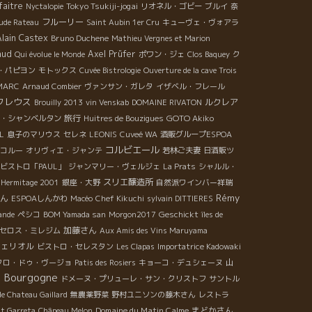
faitre
Tokyo Tsukiji-jogai
Nyctalopie
リオネル・ゴビー
ブルイ
奈
フルーリー
ude Rateau
Saint Aubin 1er Cru
キューヴェ・ヴォアラ
Alain Castex
Bruno Duchene
Mathieu Vergnes et Marion
aud
Axel Prüfer
Qui évolue le Monde
ポワン・ジェ
Clos Baquey
ク
・パピヨン
モトックス
Cuvée Bistrologie
Ouverture de la cave Trois
MARC
Arnaud Combier
ヴァンサン・ガレタ
イザベル・フレール
クレウス
ルクレア
Brouilly 2013
vin Venskab
DOMAINE RIVATON
旅行
GOTO Akiko
・シャンベルタン
Huitres de Bouzigues
L
息子のマリウス
セレネ
LEONIS
Cuveé WA
酒販グループESPOA
コルビエール
コルー
オリヴィエ・ジャンテ
若林ご夫妻
日酒販ツ
ビストロ「PAUL」
ジャンマリー・ヴェルジェ
La Prats
シャルル・
スリエ醸造所
Hermitage 2001
銀座・大野
自然派ワインバー祥瑞
Rémy
ん
ESPOAしんかわ
Macéo
Chef Kikuchi
sylvain DITTIERES
Geschickt
ande
ペシコ
BOM Yamada san
Morgon2017
îles de
加藤さん
セロス・ミレジム
Aux Amis des Vins Maruyama
フェリオル
ビストロ・セレスタン
Les Clapas
Importatrice Kadowaki
山
クロ・ドゥ・ヴージョ
Patis des Rosiers
キョーコ・デュシェーヌ
Bourgogne
）
ドメーヌ・プリューレ・サン・クリストフ
サントル
e Chateau Gaillard
無農薬野菜
野村ユニソンの藤木さん
レストラ
Domaine du Matin Calme
まどかさん
t Garreta
Châpeau Melon