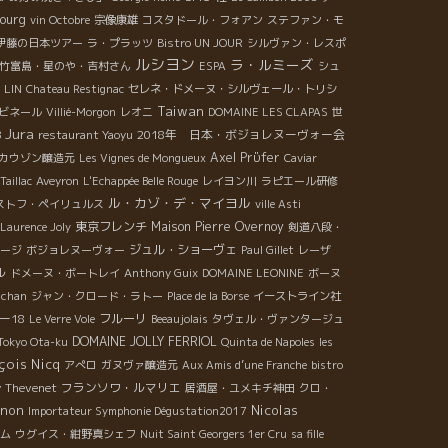
ourg
vin Octobre
宗像康雄
コスタドール・フォアン
ステファン・モ
伊藤の日本ツアー
ラ・プラッツ
Bistro UN JOUR
シルヴァン・レスポ
ルシヨン
ラ・ルミーズ
竹富島・星のや・吉村さん
ESPA
シュ
n LIN
Chateau Restignac
セレネ・ドメーヌ・シルヴェール・トリシ
Taiwan
ビネール
Villié-Morgon
レオニ
DOMAINE LES CLAPAS
世
Jura
2018年 日本・ボジョレヌーヴォー会
B
restaurant Yaoyu
Axel Prϋfer
カウゾン醸造元
Les Vignes de Mongueux
Caviar
Taillac
Aveyron
L'Echappée Belle Rouge
レイヨン川
ラピエール研修
ル・カゾ・デ・マイヨル
ストフ・ペイリュルス
ville Asti
東京フレンチ
Maison Pierre Overnoy
 Laurence Joly
剣道八段・
ジュル・ショーヴェ
テージ
ボジョレヌーヴォー
Paul Gillet
レーザ
ル
ドメーヌ・ボートレイ
Anthony Guix
DOMAINE LEONINE
ボーヌ
 chan
ジャン・クロード・ラトー
Place de la Borse
イーストライン社
ー18
フルーリ
Le Verre Vole
Beeaujolais
タヴェル・ヴァンタージュ
DOMAINE JOLLY FERRIOL
Tokyo Ota-ku
Quinta de Napoles
les
çois Nicq
アぺロ
ガヌヴァ醸造元
Aux Amis d’une Franche
bistro
 Thevenet
フランソワ・ルマリエ
居酒屋・ユメキチ神田
クロ・
gnon
Nicolas
Importateur Symphonie Dégustation2017
ム
ウグイス・紺野真シェフ
Nuit Saint Georgers 1er Cru
sa fille