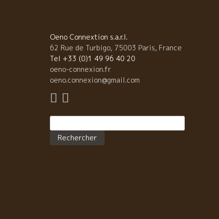
活躍しているソムリエさん、自然派ワインに取り組ん
いるショップの人、ビストロ経営者、参考になること
一杯出てきます。 何より誰よりもVin Nature好きの
さんが書いた小説です。面白いよ！！ 久々に一緒にビ
Oeno Connextion s.a.r.l.
トロCoinstot Vinoコワンスト・ヴィノにやって来た
62 Rue de Turbigo, 75003 Paris, France
ここには、いつも誰か自然派ワイン飲んべが集まって
Tel +33 (0)1 49 96 40 20
る。 いきなりラングロールのラ・ピエール・ショード
oeno-connexion.fr
マグナムを開けた。 マグナム一本では足りなくニコラ
oeno.connexion@gmail.com
ルノーNicolas RenaudのVieux Sageヴィユ・サージ
も開けた。 イヤー！美味しかった。 イヤー！楽しか
た。 ――――――――――― ショップの人達へ 北川
Rechercher :
ん、この小説に関しては自費出版です。 お店でも是非
紹介・販売してやってください。 私のお勧めです
モデルになった醸造家ブラインドクイズも面白いです
よ！ 『テロワール 波動』 北川ナヲ著 文芸社