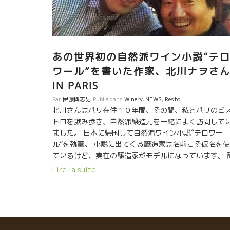
あの世界初の自然派ワイン小説“テ
ワール”を書いた作家、北川ナヲさ
IN PARIS
Par
伊藤與志男
Publié dans
Winery
,
NEWS
,
Resto
北川さんはパリ在住１０年間、その間、私とパリのビ
トロを飲み歩き、自然派醸造元を一緒によく訪問して
ました。 日本に帰国して自然派ワイン小説“テロワー
ル”を執筆。 小説に出てくる醸造家は名前こそ仮名を
ているけど、実在の醸造家がモデルになっています。 
造家のことをよく知っている人が読めば、アッ！これ
Lire la suite
マルセルだ、ポールだ、と判るはず。 ソムリエ志望の
本青年がレストランで修業して、ついにはフランスま
渡ってのパリのレストランで修業して、自然派ワイン
巡りあって、また色んな人達と出逢い繋がっていく物
です。 これからソムリエになろうという若者、もう既