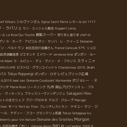
シルヴァンさん
hef Kôtaro
Eglise Saint Pierre
レカール lot 1117
ド・ラパリュ
サン・ミッシェル教会
Ruppert Leroy
質販スーパー
ール
La Rose Qui Touche
売り手と造り手
chef et
ザン
ラ・カーブ・アピコル
オン・サンバ・レ・クイーユ
Domaine
ヤン・ベルトラン
台北在住の加藤さん
France Canicule 37℃
リュロ
自然派醸造家
ピエモンテ
エドワード
serveuse Ana
ポンポン・ルー
スヴィニャ
ard Adam
ラ・ルビュー・デュ・ヴァン・ド・フランス
Jean
NINMUSUME
ビストロ・グランユイットゥ
Chardonnay 2016
Tokyo Roppongi
レピュブリック広場
パス
ポンポン・ロゼ
ボジョレー ・ヌ
ル2016
Iwai san
Domaine Coudoulet
Normandie
九州
フリダ
Marie Rose
リースリング
南仏プロヴァンス
レ・フラ
Sakagami Hino-
レ・ヴィラージュ
ブラッスリーヴァンダンジュ
ットのまさシェフ
ブジーグのカキ
マルゴ・グループ
Marugo
サン・ジ
Chien
モーリ
Port du Thon
フレンチレストラン・ヤオユー
ナール・ナディー・フコー
グランクリュ街道
Tokyo Setagaya-ku
Morgon
Domaine des Griottes
léments pour Vin Nature
u
BMO 社
お好み焼き「きじ」
Géorgie
Reino
Le Cambon 2008
9