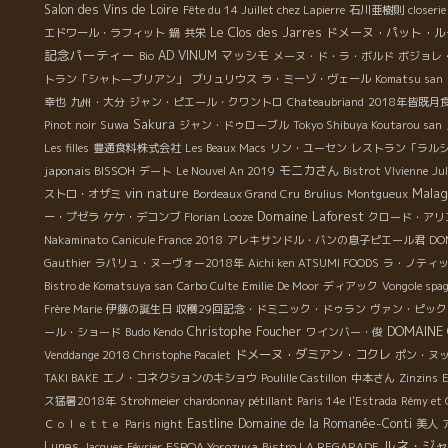
Salon des Vins de Loire
Fête du 14 Juillet chez Lapierre
石川亜樹則
closeri
Le Clos des Jarres
ドメーヌ・パット・ル
エドワール・ラフィット
鍋
共栄
記念パーティー
AD VINUM
マッシモ
Bio
メーヌ・ド・ラ・ボルド
ボジョレ
トラン「シャトーブリアン」
ブリュリウス
ラ・ミーゾ・ヴェール
Komatsu san
幸也
九州・大分
ジャン・ピエール・クワントロ
Chateaubriand
2018年皆既月
Sakura
Pinot noir
Suwa
ジャン・ドゥローブル
Tokyo Shibuya Koutarou san
Les filles
豊通食料株式会社
Les Beaux Macs
リン・ユーセン
レストラン「ラル
japonais BISSOH
モニカさん
デート
Le Nouvel An 2019
Bistrot VIvienne
Ju
vin nature
Malag
ストロ・オザミ
Bordeaux Grand Cru
Brulius
Montgueux
Domaine Laforest
ー・プゼラ
ケケ・デコンブ
Florian Looze
クロード・アリ
Nakaminato
Canicule France 2018
アレキサンドル・バンの息子ピエール君
DO
Gauthier
ラパリュ・ヌーヴォー2018年
Aichi ken ATSUMI FOODS
ラ・ノティ
Bistro de Komatsuya san
Carbo Culte
Emilie
De Moor
ディアック
Vongole spag
Frère Marie
伊藤の誕生日
収穫29回記念・ドミニック・ドゥラン
ヴァン・ピック
DOMAINE 
Christophe Foucher
ール・ショード
Budo Kendo
ワインバー・俊
ドメーヌ・ダミアン・コクレ
Venddange 2018 Christophe Pacalet
ポン・ヌ
TAKI BAKE
エノ・コネクションのキショウ
Poulille Castillon
中本さん
Zinzins
E
ス猛暑2018年
Strohmeier
chardonnay pétillant
Paris 14e
l'Estrada
Rémy et O
Eastline
Domaine de la Romanée-Conti
Ｃｏｌｅｔｔｅ
Paris night
美人
ルネ・ジャ
Lunes
ESPOA Yorozuya
Jacques Février
Bistro LA REGARADE