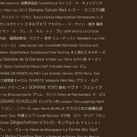
Sumeshiya
e des moussis
良質食品店
ラトリエ・ド・キュイジンヌ
Domaine Sylvain Bock
レミー・スリエ50歳
ー
Mas Lau 2013
Tokyo Kanda Dégustation Richeaume
・クリストフ・パカレ
レス
ミネルヴォワ
カンヌのワイン
アカデミー・ド・ヴァン・東京
藤原
食
オン・メ・フェ・ス・キル・トゥ・プレ
café-bistro Le Cristal
九州・福岡試飲会・セミナー
哲学
シューディスト
Dambach-La-Ville
restaurant
シュミーユ」
Ueda Ayumi san
Assemblée Nationale
liénas
Importateur Symphonie Free Tasting
天と地のエネルギー
ビ
a
Domaine de la Garance
6 Pieds sur Terre
ルカト街
ティエリ
エ
Diony
Cachette Masa chef
Fukuoka Imao-san
ビム
MAINE DE MONTCALMES
Les Grands Verres 2018 Paris
Tom
グラン・ルパ
ック経営者キャロル
TEMPETE
Iidabqshi Méli Mélo
DOMAINE YOYO
イヴォ・フェレイラ
etti
アヴィニョン
愛知
ール
Bruissonnante
プリム・サンソ
Côtes de Marmandais
ラ・ピエ
GERARD SCHUELLER
ピュピラン村
London The Laughing Heart
ピノ・ノワール
サカガミ社の高橋社長
ッフ
Jean-Pierre BISPALIE
中湊シェフ
vent Tour
Cuvée Passion
ピザ店 ロバ・セリア
フラン
Dégustation
ビストロ・モンマルトル
livier
Ｐａｓｃａｌ
La Ferme des Sept
アレ・レ・ヴェール
Melon de Bourgogne
ン
Bistro Chambre Noir
La Robe et le Palais
Fou du Beaujo