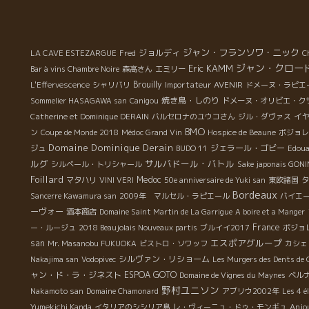
で
が
北川
ス
ジャン・フランソワ・ニック
ジョルディ
LA CAVE ESTEZARGUE
Fred
C
。
ジャン・クロー
Eric KAMM
Bar à vins Chambre Noire
森高さん
エミリー
い
Brouilly
Importateur AVENIR
L'Effervescence
シャリバリ
ドメーヌ・ラピエ
の
焼き鳥・しのり
Sommelier HASAGAWA san
Canigou
ドメーヌ・オリビエ・ク
・
イ
Catherine et Dominique DERAIN
バルセロナのユウコさん
ジル・ダヴァス
ュ
BMO
ン
Coupe de Monde 2018
Médoc Grand Vin
Hospice de Beaune
ボジョレ
っ
Domaine Dominique Derain
ジェラール・ゴビー
ジュ
BUDO 11
Edou
さ
ルグ
サルバドール・バトル
シルベール・トリシャール
Sake japonais GO
、
Foillard
Medoc
マタハリ
VINI VERI
50e anniversaire de Yuki san
東欧諸国
タ
。
Bordeaux
Sancerre Kawamura san
2009年 マルセル・ラピエール
バイエー
ーヴォー
酒本商店
Domaine Saint Martin de La Garrigue
A boire et a Manger
France
ー・ルージュ
2018 Beaujolais Nouveaux partis
ブルイイ2017
ボジョ
エスポアグループ
san
Mr. Masanobu FUKUOKA
ビストロ・ソワッフ
カシェ
シルヴァン・リショーム
Nakajima san
Vodopivec
Les Murgers des Dents de 
ャン・ド・ラ・ジネスト
ESPOA GOTO
Domaine de Vignes du Maynes
ベル
野村ユニソン
Nakamoto san
Domaine Chamonard
アブリウ2002年
Les 4 é
Anjo
Yumekichi Kanda
イタリアのシシリア島
レ・ヴィーニュ・ドゥ・モンギュ