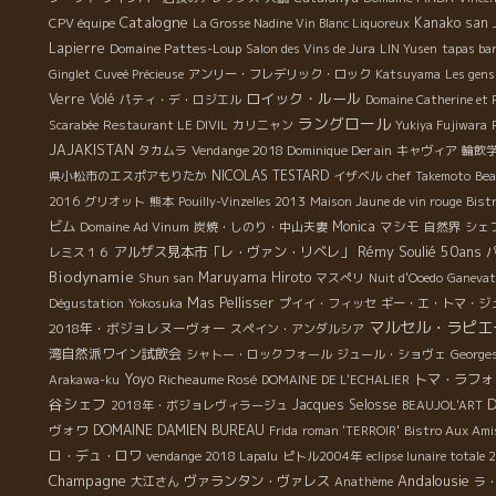
Catalogne
Kanako san
CPV équipe
La Grosse Nadine Vin Blanc Liquoreux
Lapierre
Domaine Pattes-Loup
Salon des Vins de Jura
LIN Yusen
tapas ba
Ginglet
Cuveé Précieuse
アンリー・フレデリック・ロック
Katsuyama
Les gens
ロイック・ルール
Verre Volé
パティ・デ・ロジエル
Domaine Catherine et P
ラングロール
Scarabée
Restaurant LE DIVIL
カリニャン
Yukiya Fujiwara
JAJAKISTAN
Vendange 2018 Dominique Derain
タカムラ
キャヴィア
輪飲
NICOLAS TESTARD
県小松市のエスポアもりたか
イザベル
chef Takemoto
Bea
2016
グリオット
熊本
Pouilly-Vinzelles 2013
Maison Jaune de vin rouge
Bistr
ビム
Monica
マシモ
Domaine Ad Vinum
炭焼・しのり・中山夫妻
自然界
シェ
Rémy Soulié 50ans
アルザス見本市「レ・ヴァン・リベレ」
レミス１６
Biodynamie
Maruyama Hiroto
Shun san
マスぺリ
Nuit d'Ooedo
Ganevat
Mas Pellisser
Dégustation
Yokosuka
プイイ・フィッセ
ギー・エ・トマ・ジ
マルセル・ラピエ
2018年・ボジョレヌーヴォー
スペイン・アンダルシア
湾自然派ワイン試飲会
シャトー・ロックフォール
ジュール・ショヴェ
George
Yoyo
Richeaume Rosé
トマ・ラフォ
Arakawa-ku
DOMAINE DE L'ECHALIER
D
谷シェフ
Jacques Selosse
2018年・ボジョレヴィラージュ
BEAUJOL'ART
ヴォワ
DOMAINE DAMIEN BUREAU
Frida
roman 'TERROIR'
Bistro Aux Ami
ロ・デュ・ロワ
vendange 2018 Lapalu
ピトル2004年
eclipse lunaire totale
Champagne
Andalousie
ヴァランタン・ヴァレス
大江さん
Anathème
ラ