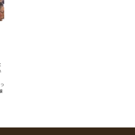
ロ
ん
ス
い
使っ
醸
は
日
で
に
語
に