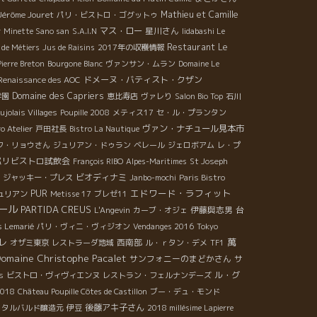
Jérôme Jouret
Mathieu et Camille
パリ・ビストロ・ゴグットゥ
マス・ロー
星川さん
r
Minette Sano san
S.A.I.N
Iidabashi Le
Restaurant Le
 de Métiers
Jus de Raisins
2017年の収穫情報
ierre Breton
Bourgone Blanc
ヴァンサン・ムラン
Domaine Le
ドメーヌ・バティスト・クザン
Renaissance des AOC
Domaine des Capriers
学園
恵比寿店
ヴァレり
Salon Bio Top
石川
ujolais Villages
Poupille 2008
メティス17
セ・ル・プランタン
ヴァン・ナチュール見本市
o Atelier
戸田社長
Bistro La Nautique
フ・リョウさん
ジュリアン・ドゥラン
ベレール
ジェロボアム
レ・プ
パリビストロ試飲会
François RIBO
Alpes-Maritimes
St Joseph
ビオディナミ
ジャッキー・プレス
Janbo-mochi
Paris Bistro
エドワード・ラフィット
PUR
ュリアン
Metisse 17
ブレゼ11
ール
PARTIDA CREUS
伊藤與志男
台
L'Angevin
カーブ・オジェ
s Lemarié
パリ・ヴィニ・ヴィジオン
Vendanges 2016
Tokyo
萬
レ
西南部
オザミ東京
レストラーダ地域
ル・ｒタン・デメ
TF1
omaine Christophe Pacalet
サンフォニーのまどかさん
サ
ル・グ
s
ビストロ・ヴィヴィエンヌ
レストラン・フェルナンデーズ
 2018
Château Poupille Côtes de Castillon
ブー・デュ・モンド
後藤アキ子さん
・タルバルド醸造元
伊豆
2018 millésime Lapierre