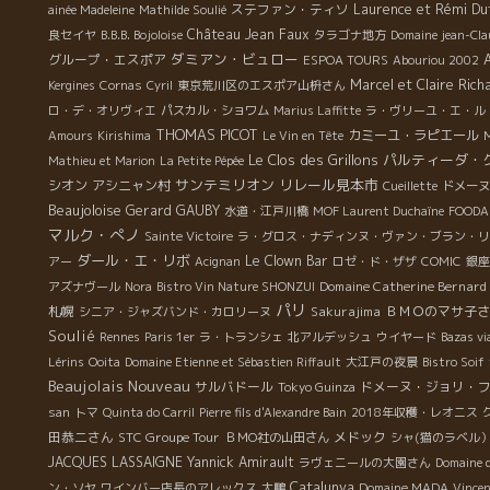
ステファン・ティソ
Laurence et Rémi Du
ainée Madeleine
Mathilde Soulié
Château Jean Faux
良セイヤ
B.B.B. Bojoloise
タラゴナ地方
Domaine jean-Cla
ダミアン・ビュロー
グループ・エスポア
ESPOA TOURS
Abouriou 2002
Marcel et Claire Rich
Kergines
Cornas
Cyril
東京荒川区のエスポア山枡さん
ロ・デ・オリヴィエ
パスカル・ショワム
Marius Laffitte
ラ・ヴリーユ・エ・ル
THOMAS PICOT
カミーユ・ラピエール
Amours
Kirishima
Le Vin en Tête
Le Clos des Grillons
パルティーダ・
Mathieu et Marion
La Petite Pépée
サンテミリオン
リレール見本市
シオン
アシニャン村
Cueillette
ドメーヌ
Beaujoloise
Gerard GAUBY
水道・江戸川橋
MOF Laurent Duchaîne
FOODA
マルク・ぺノ
Sainte Victoire
ラ・グロス・ナディンヌ・ヴァン・ブラン・リ
ダール・エ・リボ
Le Clown Bar
アー
Acignan
ロゼ・ド・ザザ
COMIC
銀座
Domaine Catherine Bernard
アズナヴール
Nora
Bistro Vin Nature SHONZUI
パリ
札幌
Sakurajima
ＢＭＯのマサ子さ
シニア・ジャズバンド・カロリーヌ
Soulié
Rennes
Paris 1er
ラ・トランシェ
北アルデッシュ
ウイヤード
Bazas vi
Lérins
Ooita
Domaine Etienne et Sébastien Riffault
大江戸の夜景
Bistro Soif
Beaujolais Nouveau
サルバドール
ドメーヌ・ジョリ・
Tokyo Guinza
san
トマ
Quinta do Carril
Pierre fils d'Alexandre Bain
2018年収穫・レオニス
田恭二さん
STC Groupe Tour
メドック
ＢＭО社の山田さん
シャ(猫のラベル
JACQUES LASSAIGNE
Yannick Amirault
ラヴェニールの大園さん
Domaine d
Catalunya
ン・ソヤ
ワインバー店長のアレックス
大鵬
Domaine MADA
Vincen