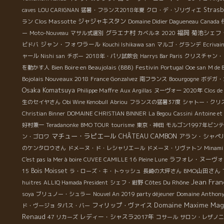
Strasb
caves
LOU CARIGNAN
猛暑・フランス2018年夏
クロ・デ・ゾリヴィエ
Clos Massotte
ジャジャキスタン
ラン
Domaine Didier Dagueneau
Canada
グラエナ村
福岡
菊池シェフ
ー
Moto-Nouveau
マサル式選別
カベルネ
2020
ジャン・フォワラール
ビドバ
Kouchi Ishikawa san
マルゴ・グランデ
Ecrivai
ャール
Nishi san
チボー
2018年・パリ試飲会
Harrys Bar Paris
クリスチャン・
Bien Boire en Beaujolais (BBB)
Festivin
を動かす人
Portugal
Ooe san
M de 
Bojolais Nouveaux 2018
France Gonzalvez
南フランス
Boourgogne
ボデガ・
Osaka Komatsuya
Philippe Maffre
Aux Argillas
ヌーヴォー 2020年
Clos de 
生のセイヤさん
Obi Wine Kenobull
Abriou
フランスの猛暑37度
シャトー・クリ
Christian Binner
DOMAINE CHRISTIAN BINNER
La Begou
Cassini
Antoine et
好村兼一
Teradanonke
BMO TOUR
tourisme
東京・神田
モルゴン1997年ビン
マチュー・ラピエール
CHÂTEAU CAMBON
アラン・シャペ
ン・ゴロワ
のケンタロウさん
ドメーヌ・ド・レシャリエール
ドメーヌ・リヴァトン
Minami
ラフォレ・ヌーヴォ
C'est pas la Mer à boire
CUVEE CAMILLE 16
Pleine Lune
Bois Moisset
BMO山田さん
15
ラ・ローズ・キ・トゥッシュ
長崎の大坪さん
Jean Fran
Côtes Du Rhône
huitres
ALLIQ Hamada President
シェフ・紺野
Domaine Anthony
soya
ブリュノー・シュラー
Nouvel An 2019 party déjeuner
Domaine Maxime Ma
フィリップ・ヴァイス
ド・ヴージョ
タパス・バー
Renaud
レディー・シャスラ2017年
47 リカーズ
コサール
サロン・レザノニ