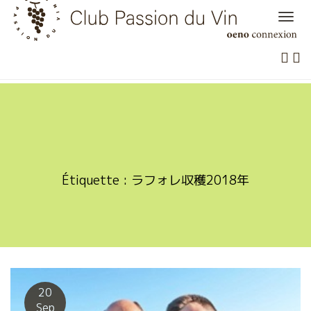
Skip
to
content
Étiquette :
ラフォレ収穫2018年
20
Sep