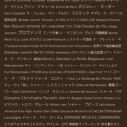
Laffitte
DOMAINE LEONINE
Academie de Vin Tokyo
スイーツ
Mélanie
ドメーヌ・
ボジョレー・ヌーボー
ヴァン・ナチュール
デ・ザミエル
bistro de Paris
コスミック
Paris Chatelet
ラ・フェルム・サン・マルタン
オザミ・デ・ヴァン20
Jérôme Jouret
周年記念
Provoke
LA VRILLE ET LE PAPILLON
Domaine Picatier
Club Passion du Vin
Bois Moisset
DOMAINE DES SABLONNETTES
village
プロヴァンス
レ・ぺニタント
Jasniers
ブノワ夫妻
プルフ
宗像康雄
Bonne
Peche
ビム
Lune
サカガミ
Cuveé Précieuse
レストラーダ地域
ラ・プティトゥ・ペ
ペ
eclipse lunaire totale 2018
Distributeurs et Viticulteurs
世界ビオ栽培醸造家
Domaine Laurent Barth
ESPOA Yamamasu
CPVフランス蔵元訪問ツアー
ドメー
Domaine La Petite Baigneuse
chef
ヌ・デ・グリオット
高知の石川さん
Nakaminato
サン・シニアン
パリ・一区
シャトー・クリストフ・ペイリュルス
コー
Kiji Okonomiyaki
CPVのKisho
Aichi ken ATSUMI FOODS
L'écart lot 1117
ト・ド・ブルイイ
ドメーヌ・エロディ・バルム
La Vendange des Moines 1988
シャトー・レスティニャック
質販スー
キューヴェ「和」
Côtes de Marmandais
パー
Dijon
California
へニング・オエッシュ
closerie des moussis
ドメーヌ・マダ
Domaine Christophe Pacalet
OGM
M. Bispalie
Aloxe Corton Premier Cru
ビストロ・トロワ・ザムール
シャトー・プピーユ
Mitani-san
Patrimoine
Emmanuel
Gilles Davasse de bistro FLACON
serveuse Ana
Apps
Kuma chan
Lassaigne
DOMAINE NICOLAS CARMARANS
ドメーヌ・アド・ヴィヌム
エスポアよろずやユキ子さん
タヴェル・ロゼ
東銀座ヴィヴィエンヌ
世を動かす人