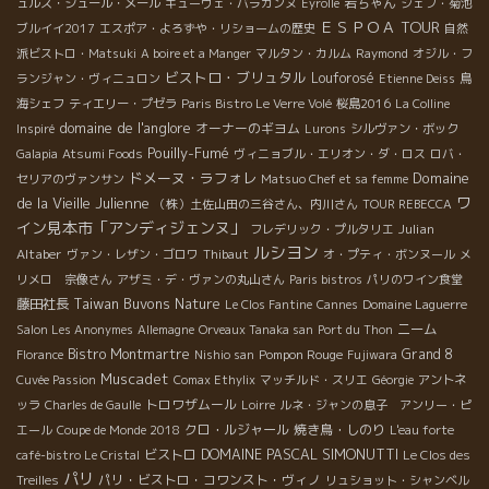
岩ちゃん
ュルス・シュール・メール
キューヴェ・バラガンヌ
Eyrolle
シェフ・菊池
ＥＳＰＯＡ TOUR
ブルイイ2017
エスポア・よろずや・リショームの歴史
自然
派ビストロ・Matsuki
A boire et a Manger
マルタン・カルム
Raymond
オジル・フ
ビストロ・ブリュタル
Louforosé
ランジャン・ヴィニュロン
Etienne Deiss
鳥
海シェフ
ティエリー・プゼラ
Paris Bistro Le Verre Volé
桜島2016
La Colline
domaine de l'anglore
オーナーのギヨム
Inspiré
Lurons
シルヴァン・ボック
Pouilly-Fumé
Galapia
Atsumi Foods
ヴィニョブル・エリオン・ダ・ロス
ロバ・
ドメーヌ・ラフォレ
Domaine
セリアのヴァンサン
Matsuo Chef et sa femme
ワ
de la Vieille Julienne
（株）土佐山田の三谷さん、内川さん
TOUR REBECCA
イン見本市「アンディジェンヌ」
Julian
フレデリック・プルタリエ
ルシヨン
Altaber
ヴァン・レザン・ゴロワ
Thibaut
オ・プティ・ボンヌール
メ
リメロ 宗像さん
アザミ・デ・ヴァンの丸山さん
Paris bistros
パリのワイン食堂
Taiwan Buvons Nature
藤田社長
Le Clos Fantine
Cannes
Domaine Laguerre
ニーム
Salon Les Anonymes
Allemagne
Orveaux Tanaka san
Port du Thon
Bistro Montmartre
Pompon Rouge
Grand 8
Florance
Nishio san
Fujiwara
Muscadet
Cuvée Passion
Comax Ethylix
マッチルド・スリエ
Géorgie
アントネ
トロワザムール
ッラ
Charles de Gaulle
Loirre
ルネ・ジャンの息子 アンリー・ピ
クロ・ルジャール
焼き鳥・しのり
エール
Coupe de Monde 2018
L'eau forte
DOMAINE PASCAL SIMONUTTI
ビストロ
café-bistro Le Cristal
Le Clos des
パリ
パリ・ビストロ・コワンスト・ヴィノ
Treilles
リュショット・シャンベル