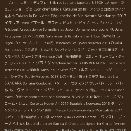
restaurant japonais BISSOH
ジ
ーヴォー・レミー・デュフェートル
L'Angevin
Lyon chef Ishida Katsumi
ュル・ショーヴェ
2018年アンジェ自然派ワイン
Vendange 2017
見本市
Taiwan la Deuxième Dégustation de Vin Nature
イタリア
ピエール・ラフォレ
Reino
ビストロ・ビュヴァール
パトリス・ユグ
Domaine des Soulié 400ans
Président Association de Sommeliers au Japon
Banyuls
Katsuyama
LE PRE VERRE
Satake san de Barcelone
Event Tour
La
Osaka
Begou
L'Ecume
ブルゴーニュの門
Descombes Beaujolais Nouveau 2018
Komatsuya
エスポア・しんかわ
シルヴァン・レスポー
Olivar
東京世田谷区・ナ
カモトさん
ジョージア国
vin rosé
九州・福岡試飲会・セミナー
キューヴェ・ティ
グラナダ
ボ
ミレジム２０１７
Stéphane Rocher
LOUIS BENJAMIN
Energie de la
バニュルス
Terre et le Ciel
大榮産業
Autour d'un verre
シャトー・ラゲール
ロマ
Bistro
ン・シャプイ
Pouilly-Vinzelles 2013
レストラン・ヨットクラブ
Tosa
サルバドール・バト
BIANCARA
ドメーヌ・セクスタン
Domaine Coudoulet
ル
ル・ヴァン・ドゥ・メザミ
南仏
フェールド・サン１６
ヨッチャン
Gaec du
ジェ
Mazel
L'Effervescence
Mori-san
Kirishima
サンタン
2018年ラ・ルミーズ
ローム・ジュレ
Corse
Le Nouvel An 2019
Beaujolais Nouveaux 2018
ラ・ヴァ
ンダンジュ・デ・モワンヌ1988年
Maupertuis Neyrou-Plage
Montcalmès 2011
コワンスト・ヴィ
ラピエール家の自然派ワイン祭
Yo chan
ネルハ
Covert Garden
Patrick Desplats
ーノ
street Rambla
Château Lestignac
1er Cru La Perrière
福岡・久留米
Ootsubo san
sculpteur Ryota Yamashita
Bistro Paris NOUVELLE