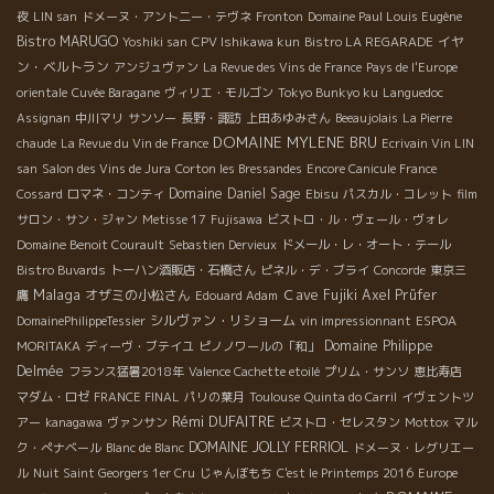
夜
LIN san
ドメーヌ・アント二ー・テヴネ
Fronton
Domaine Paul Louis Eugène
Bistro MARUGO
イヤ
Yoshiki san
CPV Ishikawa kun
Bistro LA REGARADE
ン・ベルトラン
アンジュヴァン
La Revue des Vins de France
Pays de l'Europe
orientale
Cuvée Baragane
ヴィリエ・モルゴン
Tokyo Bunkyo ku
Languedoc
Assignan
中川マリ
サンソー
長野・諏訪
上田あゆみさん
Beeaujolais
La Pierre
DOMAINE MYLENE BRU
chaude
La Revue du Vin de France
Ecrivain Vin LIN
san
Salon des Vins de Jura
Corton les Bressandes
Encore Canicule France
Domaine Daniel Sage
Cossard
ロマネ・コンティ
Ebisu
パスカル・コレット
film
サロン・サン・ジャン
Metisse 17
Fujisawa
ビストロ・ル・ヴェール・ヴォレ
Domaine Benoit Courault
Sebastien Dervieux
ドメール・レ・オート・テール
Bistro Buvards
トーハン酒販店・石橋さん
ピネル・デ・ブライ
Concorde
東京三
Malaga
オザミの小松さん
Ｃave Fujiki
Axel Prüfer
鷹
Edouard Adam
シルヴァン・リショーム
DomainePhilippeTessier
vin impressionnant
ESPOA
Domaine Philippe
MORITAKA
ディーヴ・ブテイユ
ピノノワールの「和」
Delmée
フランス猛暑2018年
Valence Cachette etoilé
プリム・サンソ
恵比寿店
マダム・ロゼ
FRANCE FINAL
パリの葉月
Toulouse
Quinta do Carril
イヴェントツ
Rémi DUFAITRE
アー
kanagawa
ヴァンサン
ビストロ・セレスタン
Mottox
マル
DOMAINE JOLLY FERRIOL
ク・ぺナベール
Blanc de Blanc
ドメーヌ・レグリエー
ル
Nuit Saint Georgers 1er Cru
じゃんぼもち
C'est le Printemps 2016
Europe