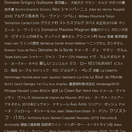
Domaine Grégory Guillaume
寿司職人・大田大介
グラン・ラルグ
サボリの鎌
Nice
シャンパーニュ
田夫妻
Bistro Grand 8
Zinzins
Allez les Verres
Poupille
アルザス見本市「レ・ヴァン・リベレ」
2008
Bâteau Mouche à Tokyo
グラエナ村
ストラスブルグ
Tentation
Carbo Culte
タパス
お正月2019年
ペリ
Domaine Maxime Magnon
エール・レ・ヴィエイユ
感動のワイン
ガロンヌ河
ラ・ピオッシュの林さん
アシニャン村
ディアック
藤木さん
Nora
宮崎
東京銀座
Imao-san
ワインの歴史
Barbecue Soirée
Anne-Hélène
へニングさん
ヨシキさん
Domaine de la Borde
ドメーヌ・デュ・マタン・カルム
Romain
Yuzu de Paris
イヴ・カムドボルド
Taipei Kato san
シャトー・ジャン・フォー
CPV Madoka
モ
楽しい
RESTAURANT
マス・ロー
ト・ヌーヴォー
オペラ
コンコルド
ビスト
ジョルディ・ペレズ
ロ・岡田
ルーブル
セドリック・ガロ
京都
La Cadette
Le Bout du Monde
Hoshikawa-san
Hermitage
saumur
Dambach-La-Ville
Nuits Saint Georges 1er Cru Aux Argillas
豊通食料株式会社
Vendange2018
Le Clown Bar
Philippe Pacalet
Lilian BOSCH
金沢
Petit Max
ドメール・ヴァラ
ンタン・ヴァレス
Domaine de Vignes du Maynes
ボジョレ・ヌーヴォーフェアー
Aux Amis
アキ子さん
2018年ビュヴォン・ナチュール
リリアン・ボッシュ
ドメ
クリスト
ーヌ・ジェローム・ギシャール
Izu
Jean Sébastion Gioan
ラ・デジレ
フ・パカレ
Anthony Guix
Damien Coquelet Nouveau 2018
Massimo &
Antonella
銀座三越新館
自然派ワイン・インポーター・イーストライン社
Alain
Chapelle
アルノ・カッシーニ
Paris Quartier Latin
Le Cambon 2008
フリダ
ジャ