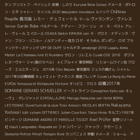
タン
クリストフ・ペイリュス
炭焼・しのり
Kurumé Wine School
ドメーヌ・ポトロ
Château
ン・ミネ
シャトー・ラッソル
2020 beaujolais nouveaux
ルイック
Poupille
鹿児島
レミー・デュフェートル
ヴァランタン・ヴァレス
マール
Garde Robe
Terroir
ベルナール・ナディー・フコー
リュ・ド・ラ・ペスト
アレ・
レ・ヴェール
エイロール
OSAKA Daikin KIMURA san
ラ・グロス・ナディンヌ・ヴ
ァン・ブラン・リコルー
ノルマンディー地方
ロゼ・そうめん
ポンポン・ロゼ
ブラ
インドテースティング
OFF DE OUFF
シャルドネ
vendange 2018 Lapalu
Alma
Mater
Le Chameau Ivre
El Rumbero
サロン・リレエル
Cuvée OSE
2018 ボジョ
レヌーヴォー
シャ(猫のラベル）
ＡＣブルイイ
東京神田・リショームワイン会
クロ
ーズ・エルミタージュ 2016年
Clos Baquey
東京調布
ジュラの鏡さん
シャトレ
2017年の収穫情報
キュイエット
ヴァカンス
銀座フレンチ
Cuvee Le Rang du Merle
収穫2017年
ESPOA Yorozuya et Richeaume Histoire
オリビエ・クロス
DOMAINE GERARD SCHUELLER
イーストライン
Conception Kato san
キュ
ーヴェ・ガレジャッド
ESPOAしんかわ
Marugo Nakajima san
Hotel BOMA
Nakayama
LESTIGNAC
Ouverture de la cave Trois Amours
NICOLAS BERTIN
Yoshinori san
sylvain DITTIERES
Julien Courtois
Tokyo Hiroo
モルゴン1997年
Axel Prϋfer
ビンテージ
DOMAINE ANDRE ET MIREILLE TISSOT
星野リゾート
Haut Languedoc-Roquebrun
シャンパーン・ジャック・ラセーニュ
社
Domaine Potron Minet
Pompon Rosé
カンパニェス
移動
ドメーヌ・ショーム・ア