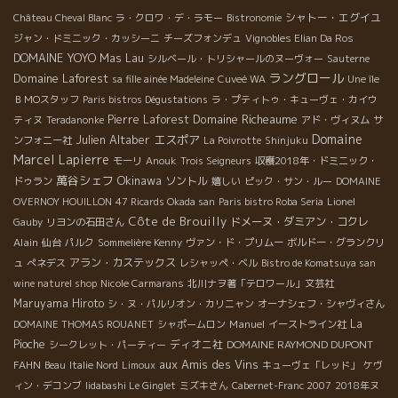
シャトー・エグイユ
Château Cheval Blanc
ラ・クロワ・デ・ラモー
Bistronomie
ジャン・ドミニック・カッシーニ
チーズフォンデュ
Vignobles Elian Da Ros
DOMAINE YOYO
Mas Lau
シルベール・トリシャールのヌーヴォー
Sauterne
ラングロール
Domaine Laforest
sa fille ainée Madeleine
Cuveé WA
Une île
ＢＭОスタッフ
Paris bistros Dégustations
ラ・プティトゥ・キューヴェ・カイウ
Domaine Richeaume
Pierre Laforest
ティヌ
Teradanonke
アド・ヴィヌム
サ
Domaine
Julien Altaber
エスポア
ンフォニー社
La Poivrotte
Shinjuku
Marcel Lapierre
モーリ
Anouk
Trois Seigneurs
収穫2018年・ドミニック・
萬谷シェフ
Okinawa
ソントル
ドゥラン
嬉しい
ピック・サン・ルー
DOMAINE
OVERNOY HOUILLON
47 Ricards Okada san
Paris bistro Roba Seria
Lionel
Côte de Brouilly
ドメーヌ・ダミアン・コクレ
Gauby
リヨンの石田さん
Alain
仙台
パルク
Sommelière Kenny
ヴァン・ド・プリムー
ボルドー・グランクリ
アラン・カステックス
ュ
ぺネデス
レシャッペ・ベル
Bistro de Komatsuya san
wine naturel shop
Nicole Carmarans
北川ナヲ著「テロワール」文芸社
Maruyama Hiroto
シ・ヌ・パルリオン・カリニャン
オーナシェフ・シャヴィさん
Manuel
La
DOMAINE THOMAS ROUANET
シャポームロン
イーストライン社
Pioche
ディオニ社
DOMAINE RAYMOND DUPONT
シークレット・パーティー
aux Amis des Vins
FAHN
Beau
Italie Nord
Limoux
キューヴェ「レッド」
ケヴ
ィン・デコンブ
Iidabashi Le Ginglet
ミズキさん
Cabernet-Franc 2007
2018年ヌ