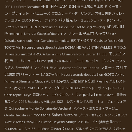
PHILIPPE JAMBON
ドメーヌ・
2001
Le Petit Domaine
寺田本家の日本酒
ラ・プティット・べニューズ
プロムナード・デ・ザングレ
若林ご夫妻
パカレ・
パリ観光
ファミリー
コスタドール・フォアン
レ・ミュルジェ・デ・ドン・ドゥ・
Remi DUFAIRE
AD VINUM
シヤン
Strohmeier
Jus de Chausette
アグヤーナ村
Provence
リレール見本市
シャブリ
レランス島の修道僧のワイン
Ota
Daisuke sushi cuisinier
Domaine Lammidia
売り手と造り手
Caviste Rocks Off
DOMAINE VALENTIN VALLES
TOKYO Vin Nature grande dégustation
マキシム
モルゴン
ス
restaurant CAN ROCA
Bar à vins Chambre Noire
Laurent FELL
村
ラ・トルトゥーガ
Fred
満月
シャルルド・ゴール
ルージュ・ゴルジュ
アヌッ
レミー・スリエ
クさん
ルーツ66
ヤン・ベルトラン
La Garonne
Chateaubriand
50歳記念パーティー
GOTO Akiko
NAGOYA Vin Nature grande dégustation
Espagne Sud
Fujiwara Shuntaro
Claude ALIET
紀子さん
Riesling
パリレスト
エリアン・ダロス
ラン・奏で
La Prats
VINITALY
サイント・ヴィクトワール山
Dégustation
Christophe Pueyo
寿司シェフ・ユウジロウさん
マルセル最後の
年ワイン
2018 Beaujolais Villages
京都・レストラン「大鵬」
キューヴェ・ヴォア
ラ
Qui évolue le Monde
Domaine de Verchant
ドメーヌ・ミカエル・ブージュ
montagne Sainte Victoire
Okada Hiroshi san
ジャン・セバスチャン・ジョアン
Ramon
Avec le Temps
Yaoyu
La Pioche Hayashi Shinya
2018年・パリ試飲会
Olivier Cousin
Saavedra
LA MISE
Juliénas
ジル・ダヴァス
岩田さん（岩ちゃ