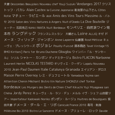
Vendanges 2017
クリス
夫妻
Descombes Beaujolais Nouveau
chef Youji Suzuki
トッフ・パカレ
Alain Castex
la Cuisine Japonaise
彫刻家の山下さん
Côtes
マチュー・ラピエール
Massimo
aux Amis des Vins Tours
Rotie
ル・バト
La Dive Bouteille
セ
2018 Salon des Vins Natures à Angers
Nuit d'Ooedo
ジ
モンペリエ・自然派ワイン見
ェーテー
石田克己
Kohki IWATA
Nuit Bordeaux
ラングドック
Loire
本市
ド
フランスレストラン 大輔さん
ALLIQ
オゼ
メーヌ・フィリップ・ジャンボン
Anne Lapierre
仙巌園
Rosé Métisse
キュ
ボジョレ
ーヴェ・プレッシウーズ
Pouilly-Fuissé
酒本商店
Tavel Vintage 15
Bruno Duchene
Glouglou
BMO Kiritani]
Paris 1er
ワインバー「ル・サンセー
Narbonne
シャトー・カンボン
Bistro FLACON
ル」
シリル
ディナミタージュ
Laurent Herlin
NICOLAS TESTARD
オリヴィエ・クーザン
Lapalu Nouveau
Granada
Jean-Paul Daumen
Italie
Catalunya
2018
エイリアン・ダロス
Maison Pierre Overnoy
レミ・デュフェートル
Yamadaya Yajima san
Attention Chenin Méchant
Bistro Vin Nature SHONZUI
chef Torikai
Bordeaux
Les Murgers des Dents de Chien
Chef Kikuchi Yuji
Miyagawa san
Jordy Perez
Chéna
キューヴェ・ル・ラン・デュ・メルル
イヴ・シェフ
山田屋ツ
アー
Importateur Kadowaki Noriko
ポンポン・ルージュ
Huitres de Bouzigues
坂
ドメーヌ・ダール・エ・リボ
田夫妻
Canicule France 2018
寿司・刺身
ドメーヌ・プリューレ・ロック
Millésime Bio 2018
Bistro Le Sancerre
Davide