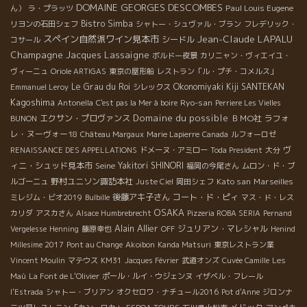
DOMAINE GEORGES DESCOMBES
Paul Louis Eugene
ん）
ラ・プラッツ
Bistro Simba
リヨンの石田シェフ
シャトー・シュヴァル・ブラン
フレデリック・
Jean-Claude LAPALU
スペイン自然派ワイン見本市
シードル
コサール
Champagne Jacques Lassaigne
ボルドー夜景
カリニャン・ヴィエイユ・
ヴィーニュ
Oriole ARTIGAS
東京の屋形船
レストラン「ル・プチ・コメルス」
Le Grau du Roi
Okonomiyaki Kiji SANTEKAN
Emmanuel Leroy
シレックス
Kagoshima
Ryo-san
Antonella
C'est pas la Mer à boire
Perriere Les Vielles
Domaine du possible
エクサン・プロヴァンス
ＢＭО社
ラフォ
BUNON
レ・ヌーヴォー18
Château Margaux
Marie Lapierre
Canada
ルフォーロゼ
ヴ
RENAISSANCE DES APPELLATIONS
ドメーヌ・アミロー
Toda President
大分
ィニ・シュッド見本市
Seine
Yakitori SHINORI
福岡の今尾さん
ムロン・ド・ブ
野村ユニソン諏訪本社
Kato san
Marseilles
ルゴーニュ
Juste Ciel
岡田シェフ
後藤アキ子さん
コート・ド・ピィ
ミレジム・ビオ2019
Bulbille
マス・ド・レス
OSAKA
カリダ
アスカさん
Alsace Humbrebrecht
Pizzeria ROBA SERIA
Pernand
Alain Allier
ジュリアン・マレシャル
Vergelesse
Henning
藤原幸也
OFF
Henind
Millesime 2017
Pont au Change
Akoibon
Kanda Matsuri
東京レストラン業
Vincent Moulin
マテウス
KM31
Jacques Février
武道オンズ
Cuvée Camille
Les
Maù
La Font de L'Olivier
ポール・ルイ・ウジェンヌ
イザベル・フレール
l'Estrada
シャトー・ブリアン
オクセロワ・ナチュール2016
Pot d'Anne
ジロンナ