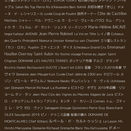
メドック
三ツ星レストラン「カン・ロカ」
ESPOA TOURS
石川県小松市
アンペキ
ャブル
Salon Bio Top
Pierre fils d'Alexandre Bain
NAHA
お好み焼き「きじ」
ドメ
Côte de Castillon
ーヌ・ド・レシャリエール
cuvée Coup de Foudre
田所オーナー
Mathieu
シャトー・ベル・アヴニール
ラ・ミーゾ・ヴェール
パヴロ
カム・アシュ
Marie-Hélène BACAVE
トラ
ラ・フェルム・デ・セット・リュンヌ
リースリング
Importateur AVENIR
Jean-Pierre Robinot
Le Vin en Tête
レイノ君
Coteaux
Président Nomura Unison
des Quarts
Komatsu san
Chatelet
三ツ星レストラン
Emmanuel
「カン・ロカ」
Pupillin
エティエンヌ・ダイス
Echezeaux Grand Cru
Houillon Overnoy
Saint Aubin
Ito Yoshio voyage France au Japon
Saint
Chignan
DOMAINE LES HAUTES TERRES
ボッケリア市場
マルゴ・グランデ
サ
Bisstro Italien Restaurant GUCITE
L'écart lot 0205
猛暑・フランス2018年夏
ヴォワ
Domaine Jean Maupertuis
Cuvée Chat
cèdre de 2300 ans
テロワール
メ
ゾン・ピエール・オヴェルノ
Nomura Naoko
ダムバッシュ・ラ・ヴィル
Uchikawa
La Rumbera
san
Domaien Marcel Richaud
ビストロ・オザミ
2018年収穫・リシ
ョーム
タン・タン
Jean-Paul
Clos des Vignes du Maynes
Kagami de Jura
ビスト
ロ・イタリアンレストラン「グシテ」
キンタ・ド・カリーユ
Cornas
トム・ゴティ
レ・マウ
Guy Blanchard
エ
ガロ・ヴァン
Sakagami Groupe
Quinonero Pierre
SILEX Sauvignon 2016
ピノ・ドゥニス品種
桜島の噴火
DOMAINE DE
ルペール・ド・カルトゥッシュ
MONTCALMES
Chef Kôtaro
Le Layon
Mr.
ドメー
Hiroto Maruyama
Domaine Richaud
Grenache Blanc
Feu Katsuyama