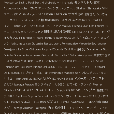
モンマルトル
宮本
Monsanto
Bistro Paul Bert
Histoire du vin francais
VIN
Fukuoka Kou-chan
ワインバー・シャンブル・ノワール
Station Shinosaka
Sebastien Chatillon
サカガミの日野さん
クロ・バケ
Villié-Morgon
シルヴィ
カスティヨン
ー・オジュロ
鮨
横浜緑区のエスポアしんかわ
Restaurant LE
DIVIL
日酒販ツアー
シャルドネ・ペティアン
Mauvais Temps
ルカト街
Fabrice
ジ
RENE JEAN DARD
ャン・ミッシェル・ステファン
LE SEXTANT
テール・ド・ヴ
ォルカン2014
Ishibashi Tours
Bernard Nady Foucault
カキと白ワイン
・ G
カバ
ノン
Katsumata san Gotenba
Restautrant Fernandaise
Melon de Bourgogne
Beaujplais
Le Bruel
Château Poupille Côtes de Castillon
恵比寿
Domaine La Tour
Boisée
Domaine Romaneaux-Destezet
Bistro Soif
Salon Anonymes
東京大田区の
エスポアかまたや
東京・広尾
L'Herbefolle
Cuvée Red
ピエール・アリエ
Saint-
Etienne-des-Oullières
Bistro UN JOUR
ドメーヌ・ルノー・ボアイエ
DOMAINE
DE L'ECHALIER
プティ・ピエール
Symphonie Madoka san
フレンチレストラン・
ドメーヌ・バティスト・
ヤオユー
Aux Argillas
ESPOAたけや
NO NAME WINE
クザン
Pierre
Izakaya Furabo
ラングドック・ルシヨン
ビストロ・アン・ク
アンジェ
Nicolas
ESPOA YOROZUYA TOURS
植村シェ
シャルドネ2016年
フ
B.B.B. Bojoloise
Sophia Bauchet
レ・グラン・ヴェール
Rennes
サぺルリ・ポペ
ルネ・モス
AOC
コルシカ島
銀座
ット
Jeroboam
関西
A L’HOMME SAUVAGE
Eric KAMM
オザミ
cepage Aramon
Sakagami
ドイツ
ジュリエナ
オビ・ワイン・
Eric Pfifferling
ドメー
ケノビュル
コルトン・
シャ
内田さん
ワインスクール