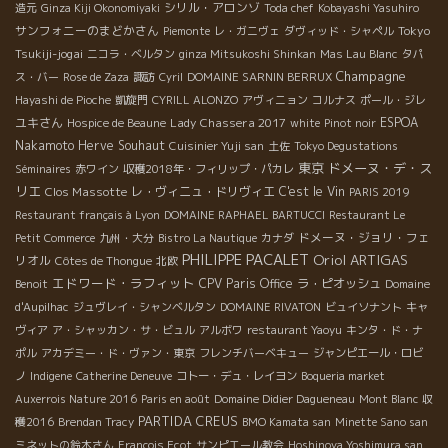
シリル・アロンゾ
造元
Ginza Kiji Okonomiyaki
Toda chef
Kobayashi Yasuhiro
サンフォニーのまどかさん
Tokyo
Piemonte
レ・ガニヴェ
ダヴィッド・シャペル
Tsukiji-jogai
ニコラ・ベルタン
ginza Mitsukoshi Shinkan
Mas Lau Blanc
タパ
Champagne
ス・バー
Rose de Zaza
諏訪
Cyril
DOMAINE SARNIN BERRUX
Hayashi de Pioche
凱旋門
CYRILL ALONZO
アヴィニョン
コルナス
ポール・ジレ
ユキさん
Lady Chassera 2017
ESPOA
Hospice de Beaune
white
Pinot noir
Nakamoto
Herve Souhaut
Cuisinier Yuji san
土佐
Tokyo Degustations
東京
ドメーヌ・デ・ス
Séminaires
赤ワイン
収穫2018年・フィリップ・パカレ
リエ
Clos Massotte
レ・ヴィニュ・ドリヴィエ
C'est le Vin
PARIS 2019
Restaurant français à Lyon
DOMAINE RAPHAEL BARTUCCI
Restaurant Le
ドメーヌ・ジョリ・フェ
Petit Commerce
九州・大分
Bistro La Nautique
カナダ
PHILIPPE PACALET
Oriol ARTIGAS
リオル
Côtes de Thongue
北欧
エドワード・ラフィット
CPV Paris Office
ラ・ピオッシュ
Benoit
Domaine
d'Aupilhac
ジュヴレイ・シャンベルタン
DOMAINE RIVATON
ビュイソナント
キャ
ヴィア
ア・シャッカン・サ・ビュル
アルボワ
restaurant Yaoyu
キンタ・ド・ナ
ポル
アカデミー・ド・ヴァン・東京
フレンチバーベキュー
ジャンピエール・ロビ
ノ
Indigene
Catherine Deneuve
コトー・デュ・レイヨン
Boqueria market
Auxerrois Nature 2016
Paris en août
Domaine Didier Dagueneau
Mont Blanc
収
PARTIDA CREUS
穫2016
Brendan Tracy
BMO Kamata san
Minette Sano san
ミネットの鈴木さん
François Ecot
サンピエール教会
Hoshinoya Yoshimura san