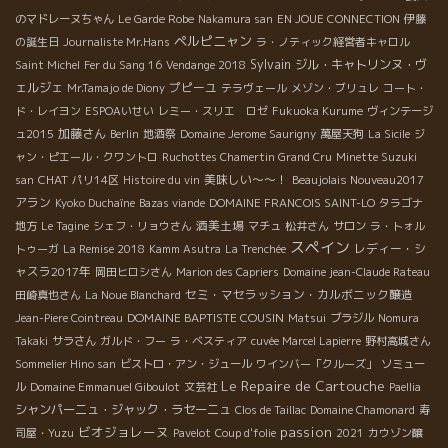
のマドレーヌちゃん
Le Garde Robe
Nakamura san
EN JOUE CONNECTION
伊藤
ペルピニャン
の誕生日
Journaliste Mr.Hans
ラ・ノティック経営者キャロル
Sylvain
ジル・キャトリンヌ・ヴ
Saint Michel
Fer du Sang 16
Vendange 2018
ェルジェ
プピーユ
Mr.Tamajo de Diony
テラヴェール
メゾン・ブリュレ
コート・
ド・レイヨン
ESPOAいせい
レミー・スリエ ロゼ
Fukuoka Kurume
ヴィンテージ
加藤さん
ュ2015
Berlin
地酒祭
Domaine Jerome Saurigny
萬屋天狗
La Sicile
ジ
ャン・ピエール・クワントロ
Ruchottes Chamertin Grand Cru
Minette Suzuki
CHAT
美味しい～～！
san
パリ14区
Histoire du vin
Beaujolais Nouveau2017
アラン
Kyoko Duchaîne
Bazas viande
DOMAINE FRANCOIS SAINT-LO
タラゴナ
酒美土場
地方
Le Tagine
シェフ・リョウさん
マチュ
松井さん
サロン
ラ・トォル
スペイン
レディー・シ
トゥーガ
La Remise 2018
Kamm Asutra
La Trenchée
ャスラ2017年
岡田ヒロシさん
Marion des Capriers
Domaine jean-Claude Rateau
セミ・マセラッション・カルボニック醸造
田崎真也さん
La Noue Blanchard
DOMAINE BAPTISTE COUSIN
Jean-Piere Cointreau
Matsui
ブラジル
Nomura
Takaki
サラさん
ガルド・フー
ラ・ベスティア
cuvée Marcel Lapierre
野村高城さん
Sommelier Hino san
ビストロ・アン・ジュール
ワインバー「クルーズ」
ソミュー
Le Repaire de Cartouche
ル
Domaine Emmanuel Giboulot
文芸社
Paellia
シャンパーニュ・ジャック・ラセーニュ
Clos de Taillac
Domaine Chamonard
寿
ビオジョレーヌ
passion
司屋・Yuzu
Pavelot
Coup d'folie
2021
カウゾン醸