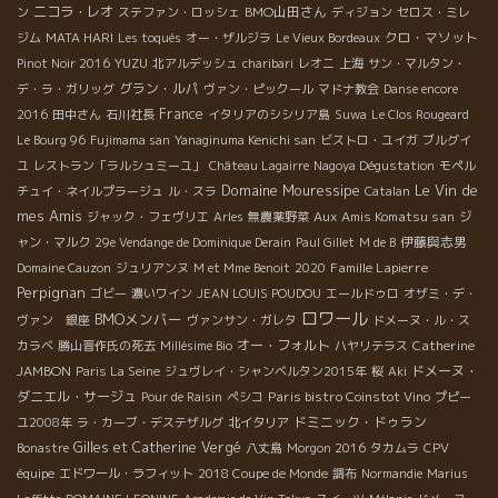
ニコラ・レオ
BMO山田さん
ン
ステファン・ロッシェ
ディジョン
セロス・ミレ
クロ・マソット
ジム
MATA HARI
Les toqués
オー・ザルジラ
Le Vieux Bordeaux
YUZU
Pinot Noir 2016
北アルデッシュ
charibari
レオニ
上海
サン・マルタン・
グラン・ルパ
デ・ラ・ガリッグ
ヴァン・ピックール
マドナ教会
Danse encore
France
2016
田中さん
石川社長
イタリアのシシリア島
Suwa
Le Clos Rougeard
Le Bourg 96
Fujimama san
Yanaginuma Kenichi san
ビストロ・ユイガ
ブルグイ
ユ
レストラン「ラルシュミーユ」
Château Lagairre
Nagoya Dégustation
モペル
Domaine Mouressipe
Le Vin de
チュイ・ネイルプラージュ
ル・スラ
Catalan
mes Amis
Aux Amis Komatsu san
ジャック・フェヴリエ
Arles
無農薬野菜
ジ
伊藤與志男
ャン・マルク
29e Vendange de Dominique Derain
Paul Gillet
M de B
Famille Lapierre
Domaine Cauzon
ジュリアンヌ
M et Mme Benoit
2020
Perpignan
ゴビー
濃いワイン
JEAN LOUIS POUDOU
エールドゥロ
オザミ・デ・
ロワール
BMOメンバー
ヴァン 銀座
ヴァンサン・ガレタ
ドメーヌ・ル・ス
オー・フォルト
Catherine
カラベ
勝山晋作氏の死去
Millésime Bio
ハヤリテラス
JAMBON
ドメーヌ・
Paris La Seine
ジュヴレイ・シャンベルタン2015年
桜
Aki
ダニエル・サージュ
Paris bistro Coinstot Vino
Pour de Raisin
ペシコ
プピー
ドミニック・ドゥラン
ユ2008年
ラ・カーブ・デステザルグ
北イタリア
Gilles et Catherine Vergé
Bonastre
八丈島
Morgon 2016
タカムラ
CPV
équipe
エドワール・ラフィット
2018 Coupe de Monde
調布
Normandie
Marius