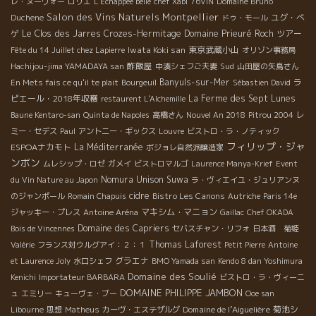
レ・ヌーヴォー
ロリエ
L'Echappee belle
chef Xabi
76VIN
Domaine Bruno
Salon des Vins Naturels Montpellier
ユグ・べ
Duchene
ドゥ・モール
ゲ
Le Clos des Jarres
Crozes-Hermitage
Domaine Prieuré Roch
ツアー
Iwata Koki san
東京武蔵小山
Fête du 14 Juillet chez Lapierre
オリゾン事務局
酢飯屋
Sud
Hachijou-jima YAMADAYA san
中湊シェフご夫妻
山田屋の矢島さん
Banyuls-sur-Mer
ラ
En Mets fais ce qu'il te plait
Bourgeuil
Sébastien David
ピエール・2018年収穫
La Ferme des Sept Lunes
restaurent L'Alchemille
Baune Kentaro-san
Quinta de Napoles
高橋さん
Nouvel An 2018
Pitrou 2004
レ
ミー・セデス
Paul
アントニー・ギックス
Louvre
ビストロ・ラ・ノティック
フィリップ・ジャ
ESPOAナカモト
La Méditerranée
ボジョレ自然派醸造家
ンボン
ムレシップ・ロゼ
ガメイ
ビストロマルゴ
Laurence Manya-Krief
Event
Nomura Unison Suwa
du Vin Nature au Japon
ラ・ヴィエイユ・ジュリアンヌ
cidre
Bistro Les Canons
のジャンポール
Romain Chapuis
Autriche
Paris 14e
マキシム・マニョン
ジャッキー・プレス
Antoine Aréna
Gaillac
Chef OKADA
Domaine des Capriers
Bois de Vincennes
セバスチャン・リフォ
日本酒 菊姫
Thomas Laforest
Valérie
フランス対ウルグアイ：２：１
Petit Pierre
Antoine
グラエナ
et Laurence Joly
水口シェフ
BMO Yamada san
Kendo 8 dan Yoshimura
Domaine des Soulié
Kenichi
Importateur BARBARA
ビストロ・ラ・ヴィーニ
DOMAINE PHILIPPE JAMBON
ュ
エミリー
キューヴェ・ブー
Ooe san
Domaine de l’Aiguelière
菊池シ
Libourne
思想
Matheus
カーヴ・エステザルグ