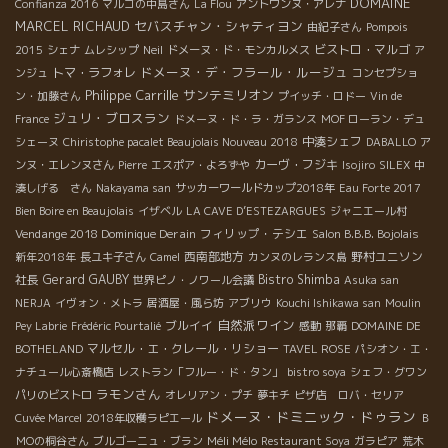
DOMAINE
Confianza 2016
マルゴの中島さん
La Flou
アントワンヌ・アレナ
MARCEL RICHAUD
セバスチャン・シャティヨン
由紀子さん
Pompois
ビストロ・マルゴ
2015
シェナ
ムレシップ
Neil
ドメーヌ・ド・モンカルメス
ア
ドメーヌ・デ・フラール・ルージュ
トマ・ラフォレ
ンジュ
コンセプショ
Philippe Carrille
サンテミリオン
ン・加藤さん
プイッチ・ロドー
Vin de
ジュリ・ブロスラン
France
ドメーヌ・ド・ラ・ガランス
MOF ローラン・デュ
中湊シェフ
シェーヌ
Chiristophe pacalet Beaujolais Nouveau 2018
DABALLO
ア
カーヴ・フジキ
ンヌ・エレンヌさん
Pierre
エスポア・よろずや
Isojiro
SILEX
中
湊しげる さん
Nakayama san
サッカーワールドカップ2018年
Eau Forte 2017
Bien Boire en Beaujolais
イザベル
LA CAVE D’ESTEZARGUES
ジャニエール村
Vendange 2018 Dominique Derain
フィリップ・テシエ
Salon B.B.B. Bojolais
西南部地方
野村ユニソン
新年2018年
長ユキ子さん
Camel
カンヌのレランス島
社長
Gerard GAUBY
Bistro Shimba
世界ピノ・ノワール会議
Asuka san
NERJA
イヴォン・メトラ
居酒屋・風ら坊
アブリウ
Kouchi Ishikawa san
Moulin
自然派ワイン
ブルイイ
Pey Labrie
Frédéric Pourtalié
感動
那覇
DOMAINE DE
マルセル・エ・クレール・リショー
BOTHELAND
TAVEL ROSE
パシオン・エ・
ナチュール心斎橋店
レストラン「フルー・ド・タン」
bistro soya
シェフ・グワン
ラモンさん
パリのビストロ
オレリアン・プチ
夢キチ
ピザ店 ロバ・セリア
ドメーヌ・ドミニック・ドゥラン
Cuvée Marcel
2018年収穫ラピエール
Ｂ
Méli Mélo
ＭОの桐谷さん
ブルゴーニュ・ブラン
Restaurant Soya
ガラピア
荒木