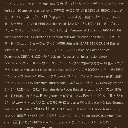
クラブ・パッション・デュ・ヴァン
ェフ
フランス・ツアー
Mizuki san
Chef
地中海
デコンブ
Yuji san
10 ans de remerciement
VINI CIRCUS
東京のリョウさ
ミネルヴォワ
PUR
ん
フレンチ
息子のピエール
お好み焼き「パセミア」
ドメー
ヌ・シャモナール
VINI VERI
Aurélien Petit
レンヌ村
パリビストロ・ヌーヴェル・
Andalousie
メリー
カフェ・ビストロ「ル・クリスタル」
Margaux 2016
Douro
Bonne Année 2019
Goutte d’Or
Fête du Vin Nature chez Lapierre
レ・ジュニッ
Jun san
BAPTISTE COUSIN
Bar à
ク・ド・ジュル・ショーヴェ
ワイン小売店
vins
ドメーヌ・アンドレ・エ・ミレイユ・ティソ
Domaine Catherine et
Dominique DERAIN
ピエール
Président Association Internationale de
Sommeliers
グシテ
キューヴェ・ウッシュ・クーザン
大阪の今尾さん
料理人ユウジ
さん
Selosse Millesime
Macéo
Bistro Poulpe
ロンドンの自然派ワインバー
自然派ワ
インショップ
SOPEXA
ポール・ボキューズ
プイイ・フィッセ
Septime
故勝山晋作
さん
パカレ
ESPOA Yorozuya Yukiko san
中本さん
レ・ザノ二ム
Ueda Ayumi san
エリック・カム
ジャン・ピエール・ロビノ
Domaine de la Roche Buissière
結婚
Biodynamie
ドメーヌ・ジャ
Eastline
式・野村高城・尚子さん
柳沼憲一さん
Jura
ン・クロード・ラパリュ
ピエモンテ
ロゼ
Wine Style WINO
Les Grands
Marcel Lapierre
Verres 2018 Paris
Kevin Descombe
France Tours
ラ・リ
ュノット醸造元
BMO 社のマサコさん
リン・ユーセン
Salon Rue89 des Vins
Take
石田シェフ
chan
BMOツアー
Montgueux
アヴェク・ル・タン
LA CAVE