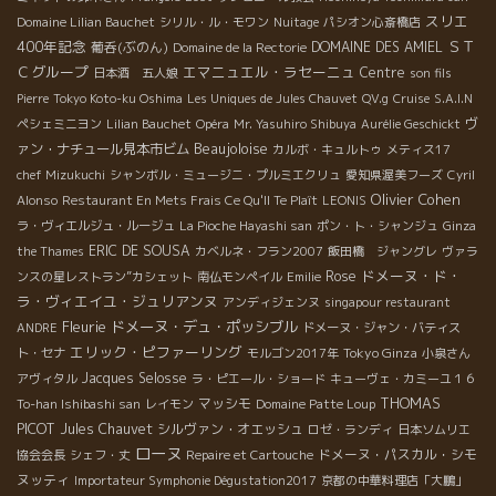
スリエ
Domaine Lilian Bauchet
シリル・ル・モワン
Nuitage
パシオン心斎橋店
400年記念
ＳＴ
葡呑(ぶのん)
DOMAINE DES AMIEL
Domaine de la Rectorie
Ｃグループ
エマニュエル・ラセーニュ
Centre
日本酒 五人娘
son fils
Pierre
Tokyo Koto-ku Oshima
Les Uniques de Jules Chauvet
QV.g
Cruise
S.A.I.N
ヴ
ペシェミニヨン
Lilian Bauchet
Opéra
Mr. Yasuhiro Shibuya
Aurélie Geschickt
Beaujoloise
ァン・ナチュール見本市ビム
カルボ・キュルトゥ
メティス17
chef Mizukuchi
シャンボル・ミュージニ・プルミエクリュ
愛知県渥美フーズ
Cyril
Olivier Cohen
Alonso
Restaurant En Mets Frais Ce Qu'Il Te Plaît
LEONIS
ラ・ヴィエルジュ・ルージュ
La Pioche Hayashi san
ポン・ト・シャンジュ
Ginza
ERIC DE SOUSA
the Thames
カベルネ・フラン2007
飯田橋 ジャングレ
ヴァラ
ドメーヌ・ド・
Rose
ンスの星レストラン”カシェット
南仏モンペイル
Emilie
ラ・ヴィエイユ・ジュリアンヌ
アンディジェンヌ
singapour restaurant
Fleurie
ドメーヌ・デュ・ポッシブル
ANDRE
ドメーヌ・ジャン・バティス
エリック・ピファーリング
Tokyo Ginza
ト・セナ
モルゴン2017年
小泉さん
Jacques Selosse
アヴィタル
ラ・ピエール・ショード
キューヴェ・カミーユ１６
THOMAS
マッシモ
To-han Ishibashi san
レイモン
Domaine Patte Loup
PICOT
Jules Chauvet
シルヴァン・オエッシュ
ロゼ・ランディ
日本ソムリエ
ローヌ
ドメーヌ・パスカル・シモ
協会会長
シェフ・丈
Repaire et Cartouche
ヌッティ
Importateur Symphonie Dégustation2017
京都の中華料理店「大鵬」