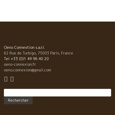
程いる。 野菜は殆どが自家栽培の、飛びっきり美味しい自家野
菜。 このジャガイモも４０人分の皮向き、半端な仕事ではな
い。冷凍ものは使わない。すべて手むき。 このジャガイモが、茹
でて潰した（ピューレ）でテーブルに、これが抜群に旨い！ サラ
ダもトマトも自家栽培ものだから、サラダはコシがあり、トマト
は果物のように甘い。
Oeno Connextion s.a.r.l.
62 Rue de Turbigo, 75003 Paris, France
Tel +33 (0)1 49 96 40 20
oeno-connexion.fr
oeno.connexion@gmail.com
Rechercher :