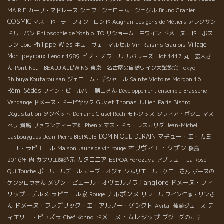
MAIRIE
カーヴ・マドレーヌ
シェフ・ジェローム・ジェグル
Bruno Granier
COSMIC
マス・ド・ラ・フォン・ロンド
Acignan
Les gens de Métiers
アレクサン
ドル・バン
Philosophie de Yoshio ITO
リショーム 白ワイン
ドメーヌ・ド・ボス
Loïc
Philippe Wies
Vin Raisins Gaulois
Village
ラン
キューヴェ・マルセル
Montpeyroux
ピノ・ノワール
Lenoir 1989
ルバレーズ lot 1417
丸山宏人さ
ん
Pont Neuf
BEAUJ'ALL'WINS
東京・名古屋の自然ワイン大試飲会
Tokyo
Shibuya Koutarou san
ジェローム・ギシャール
Sainte Victoire
Morgon 16
Rémi Sédès
ワイン・ビールバー
勝山さん
Développement ensemble
Brasserie
Vendange
ドメーヌ・ドーピヤック
Guy et Thomas Jullien
Paris Bistro
Dégustation
タンペット
Domaine Clusel Roch
モトクッス
ソフィア・ボシェ
マス
ぺリ
貴腐
ヴァランティーア畑
Phenix
マス・ドゥ・レスカリダ
Jean-Michel
DOMINIQUE DERAIN
マチュー・エ・カミ
Lasbouygues
Jean-Pierre BISPALIE
オリヴィエ・クザン
ーユ・ラピエール
Maison Jaune de vin rouge
桜島
カタロニア
ESPOA Yorozuya
2016年
肉
カプリエ醸造元
アブリュー
La Rose
Qui Touche
ポール・ルデール
カーブ・オジェ
ソムリエール・ケニーさん
ボーヌの
l'anglore
メゾン・ピエール・オヴェルノワ
ドメーヌ・フィ
ケンタロウさん
ナルボンヌ
リップ・デルメ
ラピエール家
Rouge
リレール
ワイン作家・リンさ
ドメーヌ・フレデリック・エ・アルノー・ゲシクト
テ
ん
Avital
葡萄ジュース
ドメーヌ・ムレシップ
ィエリー・ピュズラ
Chef Konno
ブジーグのカキ