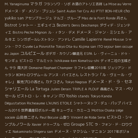
マラガ
M. Yanaginuma
フランソワ・リボ
お酒のアトリエ吉祥
La Mise au Verre
cho
ドメーヌ・デ・メゾン・ブリュレ
Saint Aubin 1er Cru
AU P'TIT BON-HEUR
yukiko san
アセンブラージュ
マルゴ・グループ
Mas de la Font Ronde
丹さん
Bistrot
シャトー・エギュイユ
Beziers
Denis Deschamps
ダヴィデ・ジェンテ
ドメーヌ・ジャン・ミシェル・ア
ィエ
Bistro Peche Mignon
ル・ｒタン・デメ
ルキエ
Camille Lapierre
René Mosse
シンガポールレストラン・アンドレ
シャ
ント・クク
Cuvée La Poivrotte
Tokyo Ota-ku
Kojima san
ITO sejour bien occupe
コルビエール
au Japon
ボデガ・カウゾン醸造元
ESPA
レ・ヴィーニュ・ドゥ・
モンギュ
ビストロ・マルミット
Ishikawa-ken Komatsu-shi
ディオニ社の玉城さ
ん
サラ
南大沢
Domaine Raphael Champier
ラフォレ収穫2018年
ジュリアン・ド
レストラン「ル・ヴェール・ヴ
ゥラン
BOMトロワザムール
アンヌ・パイエさん
ドメーヌ・ド・ラ・セネ
ォレ」
カナコさん
販売プロの西さん
Tokyo Nagoya
シャリエール
La Tortuga
マス・ぺリ
Julien Derain
TRIPLE A
PLOUF
森高さん
セール
ビストロ・レ・キャノン
ITO Yoshio
Tokyo Kanda
stands
Dégustation Richeaume
L'AUNIS ETOILE
シャトーヌッフ・デュ・パップ
バイエ
ール2016
世界遺産旧ボルドー街
キューヴェ・カミーユ
Mottox Osaka siège
山田恭二さん
ビストロ・シャ
sociale
Paul Bocuse
山登り
Vincent de Roba Seria
Groupe STC
ンブルノワール
Xavier
ドゥーブル・ゼロ
ラ・フォン・ド・ロりヴ
ドメーヌ・マクシム・マニョン
ィエ
Nakaminato Shigeru san
2017年ボジョ