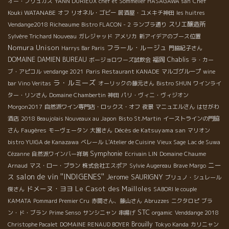
Chef
オー・ブリュガス
YANN DURIEUX
chef et Sommelier HASAGAWA san
Kouki WATANABE
オフ
リオネル・ゴビー
居酒屋・ユメキチ神田
les huitres
スリエ醸造所
Vendange2018 Richeaume
Bistro FLACON - 2
ランブラ通り
Sylvère Trichard Nouveau
ガレジャッド
アメリカ
新アイデアのブース位置
Nomura Unison
フラール・ルージュ
Harrys Bar Paris
門脇紀子さん
DOMAINE DAMIEN BUREAU
福岡
Chablis
ボージョロワーズ試飲会
ラ・カー
ブ・アピコル
vendange 2021
Paris Restaurant KANADE
マルゴグループ
wine
ラ・ルミーズ
bar Vino Veritas
オーリックの藤元さん
Bistro SHUN
ワインライ
ター・リンさん
Domaine Chambertin
神田
パリ・ヴィニ・ヴィジオン
Morgon2017
自然派ワイン専門店・ロックス・オフ
夜景
マニュエルさん
はせがわ
酒店
2018 Beaujolais Nouveaux au Japon
Bisto St.Martin
イーストラインの門脇
Décès de Katsuyama san
さん
Faugères
モーヴェータン
大園さん
マリオン
bistro YUIGA de Kanazawa
ベレール
L'Atelier de Cuisine
Vieux Sage
Lac de Suwa
Symphonie
Cézanne
自然派ワインバー祥瑞
Ecrivain LIN
Domaine Chaume
ニー
Arnaud
マス・ロー・ブラン
株式会社エスポア
Sylvie Augereau
Brave Margo
salon de vin ''INDIGENES''
ス
Jerome SAURIGNY
ブリュノ・シュレール
ドメーヌ・ヨヨ
Le Casot des Mailloles
俊さん
SABORI le couple
KAMATA
Pommard Premier Cru
赤間さん、藤山さん
Abruzzes
ニクタロピ
ブラ
STC
ン・ド・ブラン
Prime Senso
サンシニャン
串揚げ
orgamic
Venddange 2018
Brouilly
Christophe Pacalet
DOMAINE RENAUD BOYER
Tokyo Kanda
カリニャン