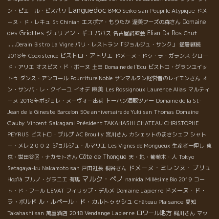
Languedoc
BMO Seiko san
ン・ピエール・ビスパリ
Poupille Atypique
ドメ
Domaine
ーヌ・ド・レキュ
St Chinian
エスポア・もりたか
渥美フーズの森さん
des Griottes
ジュリアン・ギヨ
Elian Da Ros
ババス
名古屋試飲会
Chut
......Derain
Bistro La Vigne
パリ・レストラン「ジョルジュ・サンク」
猛暑継続
ビストロ・アトリエ
2018年
Coexistence
ドメーヌ・ドゥ・ラ・ガランス
クロー
ド・アリエ
オスピス・ド・ボーヌ
土田
Domaine de l'Ecu
ビストロ・グランユイッ
トゥ
ダンス・アンコール
Pourriture Noble
サンマルタン経営者のレイモンさん
オ
麻美
ン・サンバ・レ・クイーユ
イオデ
Les Rossignoux
Laurence Alias
マルティ
ーヌ
2018年ボジョレ・ヌーヴォー出荷
トーハン酒販ツアー
Domaine de la St-
Domaine
Jean de la Gineste
Barcelon
50e anniversaire de Yuki san
Thomas
Gauby
Sakagami Président TAKAHASHI
Vincent
CHATEAU CHRISTOPHE
PEYRUS
ビストロ・プルプ
AC Brouilly
宮川さん
カシェットのまさシェフ
シャト
ー・メレ２００２
ジョルジュ・ルマリエ
Les Vignes de Mongueux
生産者一押し
東
Côte de Thongue
京・世田谷区・ナカモトさん
天・地・葡萄木・人
Tokyo
ドメーヌ・ミレンヌ・ブリュ
Setagaya-ku Nakamoto san
戸田社長
桐谷さん
マルク・ぺノ
Hop'là
ブルノ・グラニエ
有馬
namida
Millésime Bio 2019
コー
Domaine Lapierre
ドメーヌ・ド・
ト・ド・フール
LEVAT
フィリップ・デルメ
ラ・ボルド
ル・ルペール・ド・カルトゥッシュ
Château Plaisance
愛知
2018 Vendange Lapierre
ロワール地方
Takahashi san
萬屋酒店
梶川さん
マッ