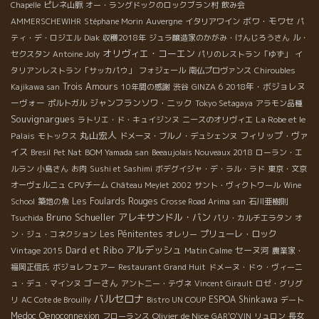
Chapelle
ピレネ山脈
オー・ラングドックのロックブラン村
飲み会
ボワ・モワセ
AMMERSCHEWIHR
Stéphane Morin
Auvergne
イタリアワイン
パ
ティ・デ・ロジエル
Diak
収穫2018年
ジュラ醸造家のかがみ・けんじろうさん
ル・
オリヴィエ・コーエン
セクスタン
Antoine Joly
パリのレストラン「ゆず」
イ
タリアンレストラン「サッカパウ」
フォジェール
南仏プロヴァンス
Chiroubles
Trois Amours
2018年・ボジョレヌ
Kajikawa san
10年間の感謝
渋谷
GINZA 6
ーヴォー
ジャンフランソワ・ニック
ポルトガル
Tokyo Setagaya
アラモン品種
Souvignargues
La Robe et le
ラトリエ・ド・キュイジンヌ
ニースのオリヴィエ
丸山宏人
Palais
フィリップ・ヴァ
モトックス
ドメーヌ・ブルノ・デュシェンヌ
イス
Bresil
Pet Nat
BOM Yamada san
Beeaujolais Nouveaux 2018
ローラン・エ
ルラン
小島さん
お肉
Sushi et Sashimi
ボデグイジャ・デ・ラル・ラド
東京・文京
オーヴェルニュ
CPVチーム
Château Meylet 2002
サント・ヴィクトワール
Wine
Les Foulards Rouges
School
築地の魚
Crosse Road Arima san
石川亜樹則
Bruno Schueller
アレキサンドル・バン
Tsuchida
パリ・カルチエラタン
オ
Les Pénitentes
プリューレ・ロック
ン・ジュ・コネクション
オレリー
Dard et Ribo
アルデッシュ
セーヌ河
Vintage 2015
Matin Calme
農業家・
福岡正信氏
ボジョレフェアー
Restaurant Grand Huit
ドメーヌ・ドゥ・ヴィーニ
ゴーさん
ュ・デュ・マインヌ
アントニー・テヴネ
Vincent Girault
ロゼ・グリグ
バルセロナ
ESPOA Shinkawa
リ
AC Cote de Brouilly
Bistro UN COUP
デート
Medoc
Oenoconnexion
Olivier de Nice
フローランス
GAR'O'VIN
リュロン
長女