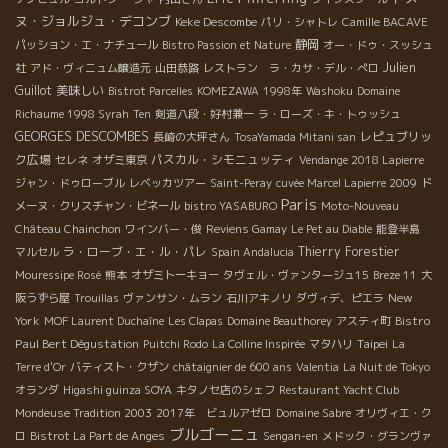
ヌ・ジョルジュ・デコンブ
Keke Descombe
パリ・シャトレ
Camille BACAVE
静岡
パッション・エ・ナチュール
Bistro Passion et Nature
オー・ドゥ・スッシュ
Julien
社
アド・ヴィニュム醸造元
山田恭路
レストラン ラ・カサ・デル・ぺロ
Guillot
美味しい
Bistrot Parcelles
KOMEZAWA
1998年
Washoku
Domaine
Richaume 1998 Syrah
Ten
剣道八段・好村兼一
ラ・ローズ・キ・トゥッシュ
GEORGES DESCOMBES
レピュブリッ
長崎の大坪さん
TosaYamada Mitani san
ク広場
パスカル・シモニュッティ
セレネ
オザミ東京
Vendange 2018 Lapierre
ジャン・ドゥローブル
レベッカツアー
Saint-Peray
cuvée Marcel Lapierre 2009
ド
Paris
メーヌ・クリスチャン・ビネール
bistro YASABURO
Moto-Nouveau
Château Chainchon
ワインバー・俊
Reviens Gamay
Le Pet au Diable
能登半島
ラ・ローブ・エ・ル・パレ
Thierry Forestier
マルセル
Spain Andalucia
Mouressipe Rosé
熊本
オザミトーキョー
タヴェル・ヴァンタージュ15
Breze 11
大
New
阪うずら屋
Trouillas
ヴァンサン・ムラン
石川アキノリ
ダヴィデ、ピエラ
York
Bistro
MOF Laurent Duchaîne
Les Clapas
Domaine Beauthorey
アスティ町
Paul Bert Dégustation
Taipei
Puitchi Rodo
La Colline Inspirée
マタハリ
La
Terre d'Or
バティスト・クザン
châtaignier de 600 ans
Valentia
La Nuit de Tokyo
オランダ
Higashi guinza SOYA
キタノセ店のシェフ
Restaurant Yacht Club
Mondeuse Tradition 2003
2017年 ビュルアゼロ
Domaine Sabre
オリヴィエ・ク
ブルゴーニュ
ロ
Bistrot La Part de Anges
Sengan-en
メドック・グランヴァ