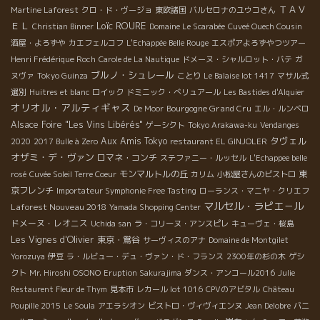
ＴＡＶ
Martine Laforest
クロ・ド・ヴージョ
東欧諸国
バルセロナのユウコさん
ＥＬ
Loïc ROURE
Christian Binner
Domaine Le Scarabée
Cuveé Ouech Cousin
酒屋・よろずや
カエフェルコフ
L'Echappée Belle Rouge
エスポアよろずやつツアー
Henri Frédérique Roch
Carole de La Nautique
ドメーヌ・シャルロット・バテ
ガ
ブルノ・シュレール
ヌヴァ
Tokyo Guinza
ことり
Le Balaise lot 1417
マサル式
選別
Huitres et blanc
ロイック
ドミニック・べリュアール
Les Bastides d'Alquier
オリオル・アルティギャス
Bourgogne Grand Cru
De Moor
エル・ルンベロ
Alsace Foire "Les Vins Libérés"
ゲーシクト
Tokyo Arakawa-ku
Vendanges
タヴェル
Aux Amis Tokyo
2020
2017 Bulle à Zero
restaurant EL GINJOLER
オザミ・デ・ヴァン
ロマネ・コンチ
ステファニー・ルッセル
L'Echappee belle
モンマルトルの丘
東
rosé
Cuvée Soleil Terre Coeur
カリム
小松屋さんのビストロ
京フレンチ
Importateur Symphonie Free Tasting
ローランス・マニヤ・クリエフ
マルセル・ラピエ－ル
Laforest Nouveau 2018
Yamada Shopping Center
ドメーヌ・レオニス
Uchida san
ラ・コリーヌ・アンスピレ
キューヴェ・桜島
Les Vignes d'Olivier
東京・鴬谷
サーヴィスのアナ
Domaine de Montgilet
Yorozuya
伊豆
ラ・ルビュー・デュ・ヴァン・ド・フランス
2300年の杉の木
ゲシ
クト
Mr. Hiroshi OSONO
Eruption Sakurajima
ダンス・アンコール2016
Julie
Restaurent Fleur de Thym
見本市
レカール lot 1016
CPVのアビタル
Château
Poupille 2015
Le Soula
アエラシオン
ビストロ・ヴィヴィエンヌ
Jean Delobre
バニ