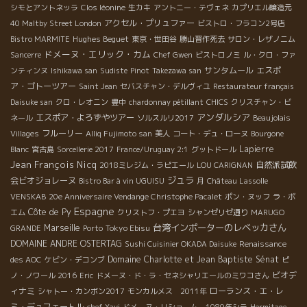
シモとアントネッラ
Clos léonine
生カキ
アントニー・テヴェネ
カプリエル醸造元
アクセル・プリュファー
40 Maltby Street London
ビストロ・フラコン2号店
Hughes Beguet
Bistro MARMITE
東京・世田谷
勝山晋作死去
サロン・レザノニム
ドメーヌ・エリック・カム
Sancerre
Chef Gwen
ビストロノミ
ル・クロ・ファ
サンタムール
エスポ
ンティンヌ
Ishikawa san
Sudiste
Pinot
Takezawa san
ア・ゴトーツアー
Saint Jean
セバスチャン・デルヴィユ
Restaurateur français
Daisuke san
クロ・レオニン
豊中
chardonnay pétillant
CHICS
クリスチャン・ビ
アンダルシア
エスポア・よろずやツアー
ネール
ソルスルリ2017
Beaujolais
フルーリー
Villages
Alliq Fujimoto san
美人
コート・デュ・ローヌ
Bourgone
Lapierre
Blanc
宮古島
Sorcellerie 2017
France/Uruguay 2:1
グットドール
Jean François Nicq
自然派試飲
2018ミレジム・ラピエール
LOU CARIGNAN
ジュラ
会ビオジョレーヌ
Bistro Bar à vin UGUISU
月
Château Lassolle
VENSKAB
20e Anniversaire Vendange Christophe Pacalet
ポン・ヌッフ
ラ・ボ
Espagne
Côte de Py
エム
クリストフ・プエヨ
シャンゼリゼ通り
MARUGO
台湾インポーターのレベッカさん
Marseille
Tokyo Ebisu
GRANDE
Porto
DOMAINE ANDRE OSTERTAG
Sushi Cuisinier OKADA Daisuke
Renaissance
Domaine Charlotte et Jean Baptiste Sénat
des AOC
ケビン・デコンブ
ピ
ビオデ
ノ・ノワール 2016
Eric
ドメーヌ・ド・ラ・セネシャリエールのミワコさん
ィナミ
ローランス・エ・レ
シャトー・カンボン2017
モンカルメス 2011年
ミ・デュフェートル
chef Xavi
ドメーヌ・リショーム 1989年シラ
Hermitage