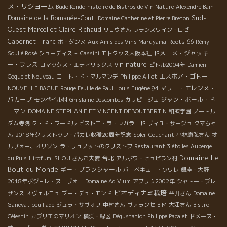
ヌ・リショーム
Budo Kendo
histoire de Bistros de Vin Nature
Alexendre Bain
Sud-
Domaine de la Romanée-Conti
Domaine Catherine et Pierre Breton
Ouest
Marcel et Claire Richaud
リョウさん
フランスワイン・ロゼ
Cabernet-Franc
Roots 66
ポ・ダンヌ
Aux Amis des Vins Maruyama
Rémy
ドメーヌ・ジャッキ
Soulié Rosé
シューディスト
Cassini
モトクッス大阪本社
vin nature
ー・プレス
コマックス・エティリックス
ピトル2004年
Damien
エスポア・ゴトー
Coquelet Nouveau
コート・ド・マルマンデ
Philippe Alliet
マリー・エレンヌ・
NOUVELLE BAGUE
Rouge Feuille de Paul Louis Eugène 94
バカーブ
ジャン・ポール・ド
モンペイル村
Ghislaine Descombes
カリピージュ
ーマン
DOMAINE STEPHANIE ET VINCENT DEBOUTBERTIN
和飲学園
ノートル
ダム寺院
ク・ド・フードル
ビストロ・ラ・レガラード
ヴィユ・サージュ
クマちゃ
ん
2018年クリストッフ・パカレ収穫20周年記念
Soleil Couchant
小林康弘さん
オ
ルヴォー、オリゾン
ラ・リュノットのクリストフ
Restaurant 3 étoiles Auberge
Domaine Le
台北
du Puis
Hirofumi SHOJI さんご夫妻
アルボワ・ピュピラン村
Bout du Monde
ギー・ブランシャール
バーベキュー・ソワレ
銀座・大野
2018年ボジョレ・ヌーヴォー
Domaine Ad Vium
アブリウ2002年
シャトー・プレ
ビオディナミ栽培
ザンス
オヴェルニュ
ブー・デュ・モンド
谷井さん
Domaine
Ganevat
oeuillade
ジュラ・サヴォワ
中村さん
ヴァランセ
BIM
大江さん
Bistro
Célestin
カプリエのマリオン
横浜・緑区
Dégustation Philippe Pacalet
ドメーヌ・