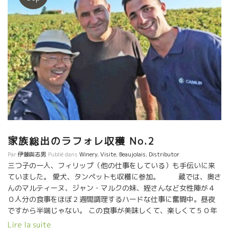
家族総出のラフォレ収穫 No.2
Par
伊藤與志男
Publié dans
Winery
,
Visite
,
Beaujolais
,
Distributor
三つ子の一人、フィリップ（他の仕事をしている）も手伝いに来
ていました。 愛犬、タンペットも収穫に参加。 蔵では、奥さ
んのマルティーヌ、ジャン・マルクの妹、姪さんなど女性陣が４
０人分の食事をほぼ２週間調理するハードな仕事に奮闘中。昼夜
ですから半端じゃない。 この食事が美味しくて、楽しくて５０年
間、４０、３０、２０，１０年間と毎年来ている収穫人が３０％
Lire la suite