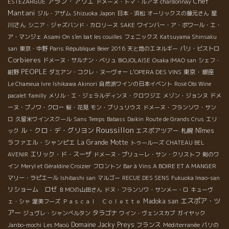
アラン・アリエ
Chef
ESTEZARGUE
ドメーヌ・トマ・ルアネ
chardonnay
Mantani
星
ジル・アザム
Shizuoka Japon
日本・浜松
オーリックスの藤元さん
川さん
シニア・ジャズバンド・カロリーヌ
SAKE
ワインバー・ア・ボワール・エ・
ア・マンジェ
Asami
On s'en bat les couilles
フェニックス
Katsuyama Shinsaku
san
東京・中野
Paris République
Beier 2016
天と地のエネルギー
パリ・ビストロ
Corbieres
ドメーヌ・サルナン・ベリュ
BIOJOLAISE
Osaka IMAO san
シェフ・
PEOPLE
東京・銀座
紺野
ダミアン・コクレ・ヌーヴォー
L'OPERA DES VINS
Le Chameua Ivre
Ishikawa Akinori
自然派ワインの日本イベント
Rosé Obi Wine
pacalet familly
メリル・エ・ジェラルディンヌ・クロワジエ
メゾン・ジョンヌ
ドメ
ーヌ・ブノワ・クロー
桜・花見
モン・ブリュリウス
ドメーヌ・フランソワ・サン
ロ
久留米ワインスクール
Sans Temps
Babass
Daikin
Route de Grands Crus
エリ
Roussillon
ル・クロ・デ・グリヨン
エスポアツアー
札幌
Nîmes
ック
ラファエル・シャンピエ
La Grande Motte
トゥールーズ
CHATEAU BEL
エリック・ド・スーザ
AVENIR
ドメーヌ・プリューレ・サン・クリストフ
剣のワ
イン
Meryl et Géraldine Croizier
フロントン
Bar à Vins A BOIRE ET A MANGER
マリー・ラピエール
Ishibashi san
マルゴー
RECUE DES SENS
Fukuoka Imao-san
リショーム ロゼ
ＢＭОの山田さん
ドヌ・フランソワ・サンメー・ロ
キューヴ
エスポア・ツ
Madoka san
ェ・シャ
渥美フーズ
Ｐａｓｃａｌ Ｃｏｌｅｔｔｅ
アー
タラゴナ
ジュヴレ・シャンべルタン
ワイン・ヴェンスカブ
ガイヤック
Domaine Jacky Preys
フランス
Janbo-mochi
Les Maoù
Méditerranée
パリの