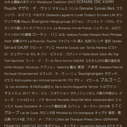
DOMAINE ERIC KAMM
ルセル最後の年ワイン
Mondeuse Tradition 2003
オザミ・デ・ヴァン
Domaine Sylvain Bock
Poupille
フラ
マキシムス
シリル
ンソワ・ルマリエ
ぺネデス
Domaine Laguerre
Cuvée Thibaut
Ecrivain LIN
ボッ
Bourgone
ケリア市場
Maury
Margo groupe
ボジョレ・クリストフ・パカレ
ヴァ
ランスの星レストラン”カシェット
La Revue du Vin de France
リュペール・ルロワ
ローラン・バニョル
ワインの4つの要素
Izakaya Furabo
Pompon Rosé
Philippe
Aliet
収穫2016
La Rose Qui Touche
フォジェール
美人
北浜フレンチ
金沢
Sendai
Gerard GAUBY
クロード・アリエ
Minette Suzuki san
Tanta Marena
ビスト
ロ・ビュヴァール
セレネ
パリ・ビストロ・ゴグットゥ
Italie Nord
Salon Bio Top
Tom Gauthier
コート・ド・フール
Paris bistro SAGAN
ユキさんの50歳の誕生会
東京・六本木
Villié-Morgon
Yorozuya
アブリュー
Valentia
観光
Domaien Marcel
Souvignargues
Richaud
OlivierJeantet
ビストロ・ラ・ヴィーニュ
ダヴィデ、
ブルゴーニ
ピエラ
Katsuyama san
Anniversaire de Mr ITO
プティ・ピエール
ュ
シルヴァン・
Les Armières
ＢＭОの山田さん
Paris bistro Goguette
Terroir
オエッシュ
2017
オン・ジュ・コネクション
サカノジュンさん
大阪の今尾さん
ド
メーヌ・シャルロット・バテ
Bistrot Parcelles
Rosé Obi Wine
Alexendre Bain
ジュ
ＳＴＣ
リエナ
Kyoko Duchaîne
オーリック濱田社長
ラパリュ・ヌーヴォー2018年
グループ
Lac de Suwa
ガロンヌ河
Mondial du Vin biologique
オップラ
東京・恵
比寿
パリ14区
ブラン・ド・ブラン
Côtes de Thongue
Pineau Denis
DOMAINE
FRANCOIS SAINT-LO
2017年ボジョレ・ヌーヴォー
Auxerrois Nature 2016
ドメ