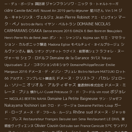
ジャンフランソワ・ニック
ー・デュ・ボージョ
諏訪湖
ラ・トォルトゥーガ
cidre
星川さん
ジ
Camille BACAVE
Nouvel An 2019 party déjeuner
Vin S M
マー
ル・キャトリンヌ・ヴェルジェ
Jean-Pierre Robinot
アミ・ビュヴォン
ク・ペノ
DOMAINE NICOLAS
イヤン・ベルトラン
bistro de Paris
CARMARANS
OSAKA
Danse encore 2016
GINZA 6
Bien Boire en Beaujolais
セミ・マセラッ
Henri-Pierre fils de René Jean
ポン・ト・シャンジュ
Kojima san
ション・カルボニック醸造
シ
Madona Eglise
モペルチュイ・ネイルプラージュ
ルヴァンさん
ラフォレ・ヌー
藤丸
リオン
グリオット
ウグイス・紺野真シェフ
ヴォー18
シェフ・ロドルフ
Domaine de la Garance
Tokyo
タパス
Uguisudani
エノ・コネクションのキショウ
DomainePhilippeTessier
Emilie
Margaux 2016
ドメーヌ・デ・メゾン・ブリュレ
Bistro Nature MATSUKI
ロット
ドメーヌ・クリストフ・パカレ
ジェロー
66
アルザス・フンブレヒト醸造元
オリオル・アルティギャス
ム・ソリーニ
ドメーヌ・ミ
豊通食料株式会社
ボジョレ
レーヌ・ブリュ
懐かしい
Cuveé Précieuse
ク・ド・フードル
vin rosé
ー
Domaine La Petite Baigneuse
NICOLAS BERTIN
NAHA
サン・ジョゼフ
Nakayama Yoshinori san
Domaine Pattes-Loup
ガー
クロ・ド・ヴージョ
Rhône sud
ド・ローブ
ドメーヌ・ジャッキ
メーヌ・デ・フラール・ルージュ
ー・プレス
Restaurateur français Daisuke san
Sena
Restaurant LE DIVIL
東
Olivier Cousin
サンドリ
銀座ヴィヴィエンヌ
Ootsubo san
France Canicule 37℃