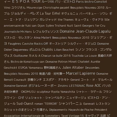
ＥＳＰＯＡ TOUR
ィー
Paris bistro Coinstot
ルーツ66
パリ・ビストロ
Vino
ユウジさん
Mouressipe
Chiristophe pacalet Beaujolais Nouveau 2018
ルー
ジョルディ・ペレズ
La Tour Eiffel
ブル
オヴェルニュ
バーベキュー・ソワレ
ギ
ー・エ・トマ・ジュリアン
ガレジャッド
the Thames
キューヴェ・ヴォアラ
50e
anniversaire de Yuki san
Dijon
Sylère Trichard
Nuit Saint Georgers 1er Cru
Domaine Jean-Claude Lapalu
Journaliste Mr.Hans
レフェルヴェソンス
ジュリアン・ギ
ビストロ・セレスタン
Alma Matert
Beeaujolais Nouveaux 2018
ヨ
Faugères
Caviste Rocks Off
オーストリア
シルヴィー・オジュロ
Domaine
Chablis
シノン
Didier Dagueneau
ポムロル
Lilian Bauchet
フランス・ゴンザル
Guillaume
ヴェス
カメル
A Chacun sa bulle 2016
Tsuchida
La Louce
長崎の大坪
さん
Bistro de Komatsuya san
Domaine Potron Minet
Chatelet
Aurélie
Julien Altaber
Geschickt
ESPOA Yamamasu
野村高城さん
Descombes
Marcel Lapierre
Beaujolais Nouveau 2018
剣道八段・好村兼一
Domaine
Benoit Courault
京橋ランチ
エスポア・ ナカモト
Gerard
コート・ド・マルペール
ボジョレーヌーボー
Rose
AOC
Domaine Ganevat
Zinzins
LESTIGNAC
パリの
お好み焼き OKOMUSU
sculpteur Ryota Yamashita
シャトー・ラゲール
フラン
スワイン・ロゼ
リュショット・シャンベルタン
ニュイタージュ
ビストロ・アン・
Sud-Ouest
シャンパーニュ
ジュール
roman 'TERROIR'
Ganevat
レストラン
カシェットのまさシェフ
竹澤さん
Déplacements
Hayashi de Pioche
Président
ビ
Association Internationale de Sommeliers
Tavel Vintage 15
キャヴィア
北欧