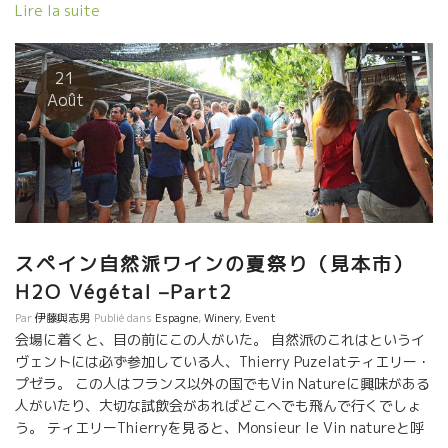
ルが開催していた自然派ワインの夏祭りである。 世界中から自然
Lire la suite
派ワインを愛する醸造家、インポーター、レストラン・ビストロ
経営者、愛好家などが集まって朝までラピエールを飲んで、踊っ
て、語り合って、笑って朝まで楽しむお祭りだった。 初期の頃
21
は、前日に造り手達が集まり、色んな意見交換をする“場”でもあっ
Août
た。 このお蔭でお互いの自然な栽培技術・醸造技術が,どれだけ改
良・進歩したものであっただろうか。 図りしれない。 このお祭り
は、今は大御所的存在になっている醸造家達が若き頃、一度は顔
を出す登竜門の一つであった。 マルセル・ラピエール、ピエー
ル・オヴェルノワもいて、多くの若手醸造家達と交流をとってい
た“場”であった。 祭りの始めに、マルセルはすべての来場者に直
接ワインを配るのが常だった。 豚の丸焼きを朝から準備して、焼
スペイン自然派ワインの夏祭り（見本市）
きあがった豚を解体するハードな仕事をしたのは石田さんとダニ
H2O Végétal –Part2
ーの名コンビ。 もう、それは格闘技のような作業でした！ 食事の
後は、ミュージック、とディスコ。語らいとただただラピエール
Par
伊藤與志男
Publié dans
Espagne
,
Winery
,
Event
を飲み続けた。 真夏の暑い夜、もう皆、結構出来上がっていまし
会場に着くと、目の前にこの人がいた。 自然派のこれはというイ
た。 暑い中で踊るから一挙に酔いがまわるけど、ワインがワイン
ヴェントには必ず参加している人、Thierry Puzelatティエリー・
だけにいつまでも飲み続けられるのが、危ないところ。 夜更けま
プゼラ。 この人はフランス以外の国でもVin Natureに興味がある
で、朝まで最後まで飲んでいるメンバーはいつも同じだった。 祭
人がいたり、大切な試飲会があればどこへでも飛んで行くでしょ
りの後の翌朝も、集まってきて飲み会が始まる。この時は各自が
う。 ティエリーThierryを見ると、Monsieur le Vin natureと呼
持ち寄ったワインを飲むのでした。 ラピエール家も全員で一緒に