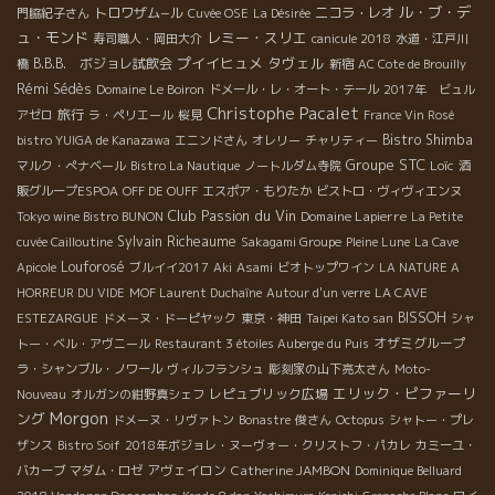
ル・ブ・デ
トロワザム−ル
ニコラ・レオ
門脇紀子さん
Cuvée OSE
La Désirée
ュ・モンド
レミー・スリエ
寿司職人・岡田大介
canicule 2018
水道・江戸川
プイイヒュメ
タヴェル
B.B.B. ボジョレ試飲会
橋
新宿
AC Cote de Brouilly
Rémi Sédès
Domaine Le Boiron
ドメール・レ・オート・テール
2017年 ビュル
Christophe Pacalet
旅行
アゼロ
ラ・ペリエール
桜見
France Vin Rosé
Bistro Shimba
bistro YUIGA de Kanazawa
エニンドさん
オレリー
チャリティー
Groupe STC
Loïc
マルク・ぺナベール
Bistro La Nautique
ノートルダム寺院
酒
販グループESPOA
OFF DE OUFF
エスポア・もりたか
ビストロ・ヴィヴィエンヌ
Club Passion du Vin
Domaine Lapierre
Tokyo wine Bistro BUNON
La Petite
Sylvain Richeaume
cuvée Cailloutine
Sakagami Groupe
Pleine Lune
La Cave
Louforosé
Apicole
ブルイイ2017
Aki
Asami
ビオトップワイン
LA NATURE A
HORREUR DU VIDE
MOF Laurent Duchaîne
Autour d'un verre
LA CAVE
BISSOH
ESTEZARGUE
ドメーヌ・ドーピヤック
東京・神田
Taipei Kato san
シャ
オザミグループ
トー・ベル・アヴニール
Restaurant 3 étoiles Auberge du Puis
ラ・シャンブル・ノワール
ヴィルフランシュ
彫刻家の山下亮太さん
Moto-
エリック・ピファーリ
レピュブリック広場
Nouveau
オルガンの紺野真シェフ
Morgon
ング
ドメーヌ・リヴァトン
Bonastre
俊さん
Octopus
シャトー・プレ
ザンス
Bistro Soif
2018年ボジョレ・ヌーヴォー・クリストフ・パカレ
カミーユ・
アヴェイロン
Catherine JAMBON
バカーブ
マダム・ロゼ
Dominique Belluard