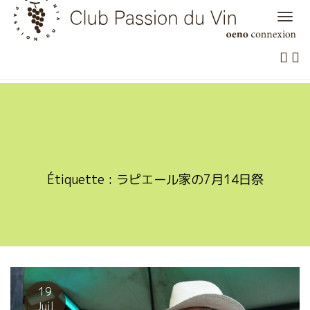
Skip
to
content
Étiquette :
ラピエール家の7月14日祭
19
Juil