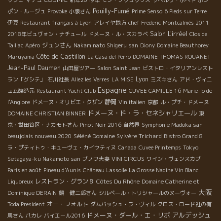
Pouilly-Fumé
ポン・ルージュ
Provoke
小泉さん
Prime Senso
6 Pieds sur Terre
伊豆
Restaurant français à Lyon
アレイヤ地方
chef Frederic
Montcalmès 2011
Salon L'irréel
2018年ビュヴォン・ナチュール
ドメーヌ・ル・スカラベ
Clos de
ジュンさん
Taillac
Apéro
Nakaminato Shigeru san
Diony
Domaine Beauthorey
Côte de Castillon
Maruyama
La Casa del Perro
DOMAINE THOMAS ROUANET
Jean-Paul Daumen
山田屋ツアー
Salon Saint Jean
ビストロ・イタリアンレスト
Lyon
ラン「グシテ」
石川社長
Allez les Verres
LA MISE
ミズキさん
アド・ヴィニ
Espagne
ュム醸造元
Restaurant Yacht Club
CUVEE CAMILLE 16
Marie-lo de
静岡
l'Anglore
ドメーヌ・オリビエ・クザン
Vin italien
京都
ル・プチ・ドメーヌ
ドメーヌ・ド・ラ・セネシャリエール
DOMAINE CHRISTIAN BINNER
東
京・世田谷区・ナカモトさん
Pinot Noir 2016
自然界
Symphonie Madoka san
Séléné Domaine Sylvère Trichard
beaujolais nouveau 2020
Bistro Grand 8
ラ・プティトゥ・キューヴェ・カイウティヌ
Canada
Cuvee Printemps
Tokyo
Setagaya-ku Nakamoto san
ブノワ夫妻
VINI CIRCUS
ワイン・ヴェンスカブ
Paris en août
Pineau d'Aunis
Château Lassolle
La Grosse Nadine Vin Blanc
レストラン・グラン８
Côtes Du Rhône
Liquoreux
Domaine Catherine et
大阪
Dominique DERAIN
鏡 健二郎さん
シルベール・トリシャールのヌーヴォー
オー・フォルト
Toda President
ダムバッシュ・ラ・ヴィル
クロス・ロード社の有
ドメーヌ・ダール・エ・リボ
アルデッシュ
馬さん
パカレ
バイエール2016