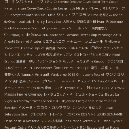
ロ・シンバ
シャトー・ブリアン
Catherine Deneuve
Cuvée Soleil Terre Coeur
Nakamura san
Cuveé Ouech Cousin
Les gens de Métiers
ベレール
オレリアン・プ
ジュリ・ブロスラン
Méli Mélo
チ
Conception Kato san
Fred
北原さん
Konno
Thierry Forestier
de Organ
oeuillade
大園さん
伊藤の誕生日
Henri Frédérique
Roch
Domaine de Montgilet
9 caves
ローラン・エルラン
田崎真也さん
Champagne de Sousa
BMO Saito san
Domaine Patte Loup
Vendange 2018
マチュー・ラピエール
Aligoté Derain et Altaber
カエフェルコフ
Phylloxera
Chinon
Tokyo Ota-ku
Cave Papilles
宮古島
Macéo
TERRA MADRE
ヴァランセ
パ
シオン・エ・ナチュール心斎橋店
ボジャリアン
ビストロ・ペシェミニヨン
Mont
Brulius
生産者一押し
メゾン・ジョンヌ
Pot d'Anne
Obi Wine Kenobull
フランス対
Domaine Mouressipe
東京・銀座
ウルグアイ：２：１
CPV Madoka
天・地・
サンテミリ
Yannick Amirault
葡萄木・人
Venddange 2018 Christophe Pacalet
オン
山田恭路
シャトー・プピーユ・コート・ド・カスティヨン
ババス
Izu
Paul
ド
Monica
メーヌ・アミロー
Les filles
炭焼・しのり
Eyrolle
ドウロ
CYRILL ALONZO
Maison Pierre Overnoy
レ・ジュニック・ド・ジュル・ショーヴェ
Bistro La
Vigne
40 Maltby Street London
B.B.B. Bojoloise
Energie de la Terre et le Ciel
ドメーヌ・ニコラ・カルマラン
Barcelon
ヴァンサン
BMOツアー
Jean
Sébastion Gioan
ブレンダン・トレイシー
L'OPERA DES VINS
LOUIS BENJAMIN
Domaine de la Rectorie
フランス決勝戦
Les Grands Verres 2018 Paris
Syivain
Respaut
Opéra
パリ・カルチエラタン
ヤン・ベルトラン
Restaurant La Pioche