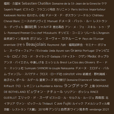
Sebastien Chatillon
福岡・久留米
Domaine de la St-Jean de la Gineste
ケケ
Saperli Popet
ビストロ・フラコン2号店
カリニャン
Paris bistros
Importateur
Kadowaki Noriko
石川さん
小松
ドメーヌ・ド・ボスラン
ソーテルン
Château
Manuel
ドメーヌ・パット・ルー
Cheval Blanc
ニースのオリヴィエ
レストラン
藤田社長
ル・ディヴィル
シャルドネ
恵比寿店
アン・メ・フェ・スキル・トゥ・プ
レ
Pommard Premier Cru
chef Mizukuchi
オリビエ・コーエン
リレール
L'Angevin
カタルーニャ
ボジョレ・ヌーヴォー
自然派ワイン見本市
Pays de l'Europe
Beaujolais
orientale
びそう
Raymond
九州・福岡試飲会・セミナー
ボジョ
Graena
レ・ヌーヴォーフェアー
l'Estrada
Ueda Ayumi san
Portugal
ジャンピエ
Medoc
ール・ロビノ
クロ・ド・タイラック
Galapia
バティスト・クザン
ホップラ
アンヌ・パイエさん
中湊しげる
ミッシェル
Bresil
Le Clos des Oliviers
オー・ド
ゥ・スッシュ社
Sumiyaki SHINORI le couple Nakayama
ドメーヌ・エロディ・バル
coinstot vino
ム
ヴォンゴレ・スパゲティ
クロス・ロード社
結婚式・野村高城・
尚子さん
ポール・ルデール
渥美フーズ
侘び寂び
Domaine Etienne et Sébastien
ラングドック
La Rumbera
Riffault
クロ・レオニン
Abriou
上海
DOMAINE
ビュヴォン・ナチュール
DE BOTHELAND
リリアン・ボッシュ
RINCE
エリック・ド・スーザ
西南部
GUERLUT
ビストロ・ル・セルクル・ルージュ
北
Ｃave Fujiki
イタリア
ヴァン・ピックール
Thibaut
ルイック
アメルシュヴィル畑
2018年アンジェ自然派ワイン見本市
京都・レストラン「大鵬」
vendange 2021