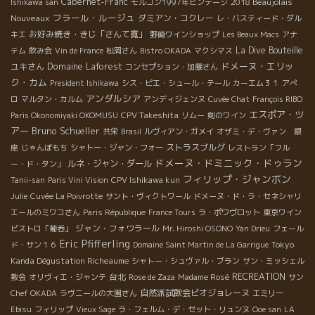
Cabernet-Franc
2018 Beaujolais
Ishikawa san
モルゴン1997年ビンテージ
フラール・ルージュ
Nouveaux
ダミアン・コクレー
レ・バスティード・ダル
お好み焼き・きじ「さんて寛」
キエ
野崎ワインショップ
Les Beaux Macs
アナ
La Dive Bouteille
テム
飲み会
Vin de France
松岡さん
Bistro OKADA
マクシマス
Domaine Laforest
ドメーヌ・エリッ
ユキさん
コンセプション・加藤さん
ク・カム
President Ishikawa
シス・ピエ・シュール・テール
カーエム３１
アぺ
アンダルシア
ロ
マルタン・カルム
アンディジェンヌ
Cuvée Chat
François RIBO
エスポア・ツ
CPV Takeshita
Paris Okonomiyaki OKOMUSU
リムー
剣のワイン
アー
Bruno Schueller
共栄
Brasil
ルヴィアン・ガメイ
オザミ・デ・ヴァン 銀
ストラスブルグ
座
じゃんぼもち
シャトー・ジャン・フォー
レストラン「フル
ドメーヌ・ドミニック・ドゥラン
ルネ・ジャン・ダール
ー・ド・タン」
フィリップ・ジャンボン
Tanii-san
Paris Vini Vision
CPV Ishikawa kun
Julie
Cuvée La Poivrotte
サント・ヴィクトワール
ドメーヌ・ド・ラ・セネシャリ
エールのミワコさん
Paris République
France Tours
ラ・ポワヴロット
東京ワイン
ジャン・フォワラール
ビストロ「葡呑」
Mr. Hiroshi OSONO
Yan Drieu
フェール
Eric Pfifferling
Tokyo
ド・サン１６
Domaine Saint Martin de La Garrigue
Kanda Dégustation Richeaume
シャトー・シュヴァル・ブラン
サン・ミッシェル
台北
RECREATION
教会
オリヴィエ・ジャンテ
Rose de Zaza
Madame Rosé
サン
自然派試飲会ビオジョレーヌ
Chef OKADA
ラヴニールの大園さん
エミリー
Ebisu
フィリップ
Vieux Sage
ラ・フェルム・デ・セット・リュンヌ
Ooe san
LA