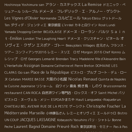
La Remise
アラン・カステックス
Hoshinoya Yoshimura san
ドミニック・べ
ドメーヌ・フレデリック・エ・アルノー・ゲシクト
リュアール
シルーブル
コルビエール
Les Vignes d'Olivier
Tokyo Ebisu
Normandie
グットドール
L'irréel
Ten
ダヴィデ・ジェンティエ
東京銀座
カキと白ワイン
Rosé Lundi
Ｓａｉｎ
ドメーヌ・ローラン・バルツ
Yamada Shopping Center
BIOJOLAISE
ｔ-Emilion
オ
London The Laughing Heart
ドメーヌ・クリスチャン・ビネール
リヴィエ・クザン
エスポア・ゴトー
Beaujolais Villages
庄元さん
フランス・
ツアー
コンフィアンサ2016
レミー・スリエ ロゼ
Morgon 2016
Chef Konno
ム
レシップ・ロゼ
Georges Lemarié
Brendan Tracy
Madeleine fille d'Alexandre Bain
Assignan
L'Herbefolle
Domaine Catherine et Pierre Breton
DOMAINE LES
Go san
Place de la République
CLAPAS
ビストロ・プルプ
コート・デュ・ロー
Nicolas Renaud
大阪の小松屋
ヌ
Catalan
MAREE BASSE
Quinta de Napoles
焼き鳥・しのり
la Cuisine Japonaise
リショーム 白ワイン
霧島
Bruissonnante
restaurant CAN ROCA
自然派ワイン専門店・ロックス・オフ
Saint Michel
パリ
Haut Languedoc-Roquebrun
ビストロ・ヌーヴェル・メリー
ESPOAかまたや
Christophe Foucher
La
CHATEAU BEL AVENIR
RUE DE LA PESTE
ゲーシクト
Méditerranée
Marseille
小林康弘さん
レミーとオリヴィエ
エールドゥロ
Bistro
JACQUES LASSAIGNE
UN COUP
Kobayashi Yasuhiro
パリ・シャトレ
Bonne
Laurent Bagnol
Domaine Prieuré Roch
Peche
東京試飲会・セミナー
Pas à Pas