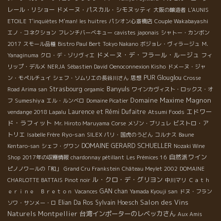
レール・リショー
ドメーヌ・パスカル・シモヌッティ
大阪の醸造者
L'AUNIS
ETOILE
T'inquiètes M'man!
les huitres
パシオン心斎橋店
Couple Wakabayashi
エノ・コネクション
フレンチバーベキュー
cavistes japonais
シャトー・カンボン
2017
スモール品種
Bistro Paul Bert
Tokyo Nakano
ボジョレ・ヴィラージュ
M.
ドメーヌ・デ・フラール・ルージュ
Yanaginuma
クロ・デ・ゾリヴィエ
フィ
リップ・デルメ
NERJA
Sébastien David
Oenoconnexion Kisho
ドメーヌ・ジャ
PUR
Glouglou
ン・モペルチュイ
シェフ・ソムリエの長谷川さん
思想
Crosse
Banyuls
Strasbourg
Road Arima san
orgamic
ワインカヴィスト・ロックス・オ
Domaine Maxime Magnon
Sumeshiya
フ
エル・ルンベロ
Domaine Picatier
エドワー
Laurence et Rémi Dufaitre
vendange 2018 Lapalu
Atsumi Foods
ド・ラフィット
ビストロ・ア
Mr. Hiroto Maruyama
Corse
メゾン・ブリュレ
トリエ
Ryo-san
Isabelle Frère
SILEX
パリ・国虎のうどん
コルナス
Baune
DOMAINE GERARD SCHUELLER
Kentaro-san
シェフ・グワン
Nozaki Wine
自然派ワイン
Shop
2017年の収穫情報
chardonnay pétillant
Les Prémices 16
ピノノワールの「和」
Grand Cru Frankstein
Château Meylet 2002
DOMAINE
ル・クロ・デ・グリヨン
CHARLOTTE BATTAIS
Pinot noir
中川マリ
Ｃａｔｈ
GAN chan
ｅｒｉｎｅ Ｂｒｅｔｏｎ
Vacances
Yamada Kyouji san
ドヌ・フラン
Salon des Vins
Elian Da Ros
Sylvain Hoesch
ソワ・サンメー・ロ
Naturels Montpellier
台湾インポーターのレベッカさん
Aux Amis