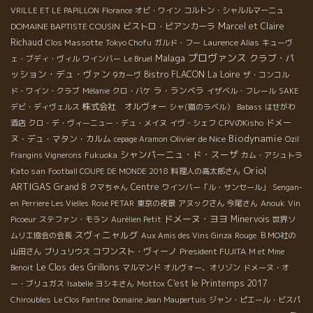
VRILLE ET LE PAPILLON
Florance
オビ・ワイン
コルトン・シャルルマーニュ
DOMAINE BAPTISTE COUSIN
ビストロ・ビアンカーラ
Marcel et Claire
Richaud
Clos Massotte
Tokyo Chofu
ガルド・フー
Laurence Alias
キューヴ
プロヴァンス
Malaga
クラブ・パ
ェ・ブディ・ヴィル
ワインバー
Le Bruel
ッション・デュ・ヴァン
Bistro FLACON
La Loire
9カーヴ
ザ・コンコル
ラ・ランベラ
ド・ワイン・クラブ
Mélanie
クロ・バケ
イザベル・フレール
SAKE
株式会社 オルヴォー
デビ・ディヴェルス
シャ(猫のラベル）
Babass
はせがわ
ドメー
酒店
クロ・デ・ヴィーニュー・デュ・メイヌ
イヴ・シェフ
CPVのKisho
Biodynamie
ヌ・デュ・マタン・カルム
Olivier de Nice
cepage Aramon
Ozil
シャンパーニュ・ド・スーザ
Frangins Vignerons
Fukuoka
カム・アシュトラ
Oriol
Kato san
Football COUPE DE MONDE 2018
料理人の高太郎さん
ARTIGAS
Grand 8
Centre
クマちゃん
ワインバー「ル・サンセール」
Sengan-
en
Perriere Les Vielles
Rosé PETAR
東京の夜景
アヌックさん
今尾さん
Anouk
Vin
ドメーヌ・ヨヨ
Minervois
Picoeur
ステファン・モラン
Aurélien Petit
世界ソ
スヴィニャルグ
ムリエ協会の会長
Aux Amis des Vins Ginza
Rouge
ＢＭО社の
コワンスト・ヴィーノ
President FUJITA
山田さん
ブリュリウス
M et Mme
Le Clos des Grillons
Benoit
マルマンド
オルヴォー、オリゾン
ドメーヌ・オ
C'est le Printemps 2017
ー・ブリュガス
Isabelle
ヨシキさん
Mottox
Chiroubles
Le Clos Fantine
Domaine Jean Maupertuis
ジャン・ピエール・ビスパ