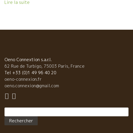
びたくなる。 Souvenir de Fête du vin nature chez Lapierre
Lire la suite
楽しんだ。 本当に、忘れられない佳き時代の一コマ。
（photos de 2013） 真夏に、この暑さと夏祭り、それにティエ
Nostalgie. 7月１４日になるといつも思い出す。 Merci Marcel
リーの顔を見れば、どうしても、Marcel Lapierreマルセル・ラ
!
ピエール家のあのFête du 14 Juilletを思い出してしまう。 朝ま
で徹底的に飲んだあの祭りを。ティエリーは毎年出席していた。
しかし、あのお祭りは今思うと凄いメンバーがいて超濃厚だっ
た。まさに、自然派ワインを育てたお祭りだった。 あらためて、
いつか特集を組んでレポートしたい。 でも、今回のような、Vin
Nature夏祭りが至る所で開かれるようになったので嬉しい限り、
素晴らしいことだ！！
Oeno Connextion s.a.r.l.
62 Rue de Turbigo, 75003 Paris, France
Tel +33 (0)1 49 96 40 20
oeno-connexion.fr
oeno.connexion@gmail.com
Rechercher :