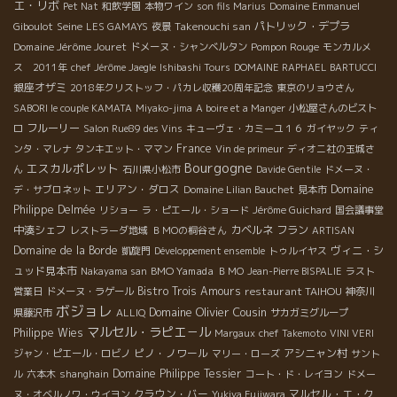
エ・リボ
Pet Nat
和飲学園
本物ワイン
son fils Marius
Domaine Emmanuel
Seine
Takenouchi san
パトリック・デプラ
Giboulot
LES GAMAYS
夜景
Domaine Jérôme Jouret
Pompon Rouge
ドメーヌ・シャンベルタン
モンカルメ
ス 2011年
chef Jérôme Jaegle
Ishibashi Tours
DOMAINE RAPHAEL BARTUCCI
銀座オザミ
2018年クリストッフ・パカレ収穫20周年記念
東京のリョウさん
SABORI le couple KAMATA
Miyako-jima
A boire et a Manger
小松屋さんのビスト
フルーリー
ロ
Salon Rue89 des Vins
キューヴェ・カミーユ１６
ガイヤック
ティ
France
ンタ・マレナ
タンキエット・ママン
Vin de primeur
ディオニ社の玉城さ
Bourgogne
エスカルポレット
ん
石川県小松市
Davide Gentile
ドメーヌ・
エリアン・ダロス
Domaine
デ・サブロネット
Domaine Lilian Bauchet
見本市
Philippe Delmée
リショー
ラ・ピエール・ショード
Jérôme Guichard
国会議事堂
中湊シェフ
カベルネ フラン
レストラーダ地域
ＢＭОの桐谷さん
ARTISAN
Domaine de la Borde
ヴィニ・シ
凱旋門
Développement ensemble
トゥルイヤス
ュッド見本市
BMO Yamada
Nakayama san
ＢＭО
Jean-Pierre BISPALIE
ラスト
Bistro Trois Amours
restaurant TAIHOU
営業日
ドメーヌ・ラゲール
神奈川
ボジョレ
Domaine Olivier Cousin
県藤沢市
ALLIQ
サカガミグループ
マルセル・ラピエ－ル
Philippe Wies
Margaux
chef Takemoto
VINI VERI
ピノ・ノワール
アシニャン村
ジャン・ピエール・ロビノ
マリー・ローズ
サント
Domaine Philippe Tessier
ル
六本木
shanghain
コート・ド・レイヨン
ドメー
クラウン・バー
マルセル・エ・ク
ヌ・オベルノワ・ウイヨン
Yukiya Fujiwara