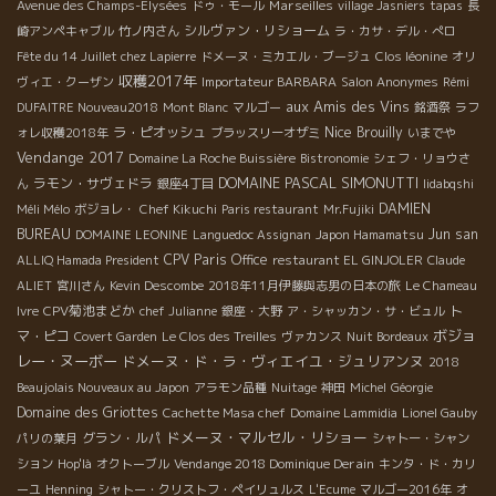
Marseilles
Avenue des Champs-Elysées
ドゥ・モール
village Jasniers
tapas
長
シルヴァン・リショーム
崎アンペキャブル
竹ノ内さん
ラ・カサ・デル・ぺロ
Fête du 14 Juillet chez Lapierre
ドメーヌ・ミカエル・ブージュ
Clos léonine
オリ
収穫2017年
ヴィエ・クーザン
Importateur BARBARA
Salon Anonymes
Rémi
aux Amis des Vins
DUFAITRE Nouveau2018
Mont Blanc
マルゴー
銘酒祭
ラフ
Nice
ラ・ピオッシュ
Brouilly
ォレ収穫2018年
ブラッスリーオザミ
いまでや
Vendange 2017
Domaine La Roche Buissière
Bistronomie
シェフ・リョウさ
DOMAINE PASCAL SIMONUTTI
ラモン・サヴェドラ
ん
銀座4丁目
Iidabqshi
DAMIEN
Méli Mélo
ボジョレ・
Chef Kikuchi
Paris restaurant
Mr.Fujiki
BUREAU
Jun san
DOMAINE LEONINE
Languedoc Assignan
Japon Hamamatsu
CPV Paris Office
ALLIQ Hamada President
restaurant EL GINJOLER
Claude
ALIET
宮川さん
Kevin Descombe
2018年11月伊藤與志男の日本の旅
Le Chameau
CPV菊池まどか
ト
Ivre
chef Julianne
銀座・大野
ア・シャッカン・サ・ビュル
ボジョ
マ・ピコ
Covert Garden
Le Clos des Treilles
ヴァカンス
Nuit Bordeaux
レー・ヌーボー
ドメーヌ・ド・ラ・ヴィエイユ・ジュリアンヌ
2018
Beaujolais Nouveaux au Japon
アラモン品種
Nuitage
神田
Michel
Géorgie
Domaine des Griottes
Cachette Masa chef
Domaine Lammidia
Lionel Gauby
ドメーヌ・マルセル・リショー
グラン・ルパ
パリの葉月
シャトー・シャン
Vendange 2018 Dominique Derain
ション
Hop'là
オクトーブル
キンタ・ド・カリ
ーユ
Henning
シャトー・クリストフ・ペイリュルス
L'Ecume
マルゴー2016年
オ