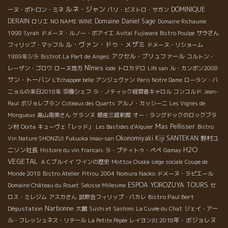
ルネ・ジャン
DOMINIQUE
ーヌ・ポトロン・ミネ
パリ・ビストロ・サガン
DERAIN
Domaine Daniel Sage
ロリエ
NO NAME WINE
Domaine Richaume
1998 Syrah
ドメーヌ・ルノー・ボアイエ
Avital
Fujiwara
Bistro Poulpe
サラさん
ル・ヴァン・ドゥ・メザミ
フィリップ・マッフル
ドメーヌ・リショーム
アクセル・プリュファール
1989年シラ
Bistrot La Part de Anges
コルトン・
Nîmes
レーザン・ゴロワ
ローヌ地方
Iode
トロカデロ
LIN san
ル・カンボン2008
サン・トーバン
L'Echappee belle
アンジュヴァン
Paris Notre Dame
ローラン・バ
ニョルの来日2018年
宗像シェフ
ラ・ノティック経営者キャロル
コンコルド
Jean-
Paul
ボジョレブラン
Coteaux des Quarts
アルノ・カッシーニ
Les Vignes de
Mongueux
高山南美さん
ケランヌ
銀座三越新館
オー・ラングドックのロックブラ
Mas Pellisser
ン村
Ooita
キューヴェ「レッド」
Les Bastides d'Alquier
Bistro
Okonomiyaki Kiji SANTEKAN
野村ユ
Vin Nature SHONZUI
Fukuoka Imao-san
H2O
ニソン社長
Histoire du vin francais
ラ・プティトゥ・ペペ
Gamay
VEGETAL
ＡＣブルイイ
ワインの歴史
Mottox Osaka siège sociale
Coupe de
Monde 2018
Bistro Atelier
Pitrou 2004
Nomura Naoko
ドメーヌ・ラピエール
ESPOA YOROZUYA TOURS
Domaine Château du Rouet
Selosse Millesime
セ
Bistro Paul Bert
ロス・ミレジム
アスカさん
試飲会フィリップ・パカレ
Narbonne
Dégustation
大鵬
Sushi et Sashimi
La Cuvée du Chat
ジェイ・アー
2018年・ボジョレヌ
ル・フレッシュネス・リテール
La Petite Pépée
レイヨン川