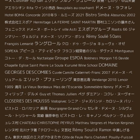
ブルノ・シュレール
ーヌ
Cuisinier Yuji san
エリック
炭焼・しのり・中山夫妻
ドメーヌ・ラフォレ
アエラシオン
Rita
ワイン小売店
Beaujolais au couchant
Bistro Simba
Hotel BOMA
Concorde
2018年ラ・ルミーズ
2021
Abouriou 2002
株式会社エスポア
Hermitage
LA FERME SAINT MARTIN
野村ユニソンの藤木さん
エスポアグループ
Roots 66
フェニックス
ドメーヌ・ボートレイ
ville Asti
ジャ
Rémy Soulié 50ans
ンマリー・ヴェルジェ
ドメーヌ・リリアン・ボシェ
ラングロール
François Lemarié
クロ・ドゥ・ヴージョ
キューヴェ・オゼ
プピーユ・アティピック
SOPEXA
フラコン経営者のジル・ダヴァス
Montgueux
Groupe ESPOA
コトー・デ・カール
Nyctalopie
Boldness
Morgon 16
Davide
DOMAINE
Chapelle
Eglise Saint Pierre
Le Soula
Kurumé Wine School
GEORGES DESCOMBES
Cuvée Camille
Cabernet-Franc 2007
ドメーヌ・ベ
エリック・プフェーリング
リュアール
東京恵比寿
Vendange 2018
Lenoir
ドメーヌ・
1989
満月
Le Vieux Bordeaux
Mas de l'Escarida
Sommelière Kenny
フィリップ・デルメ
Guy et Thomas Jullien
ペグ
ダミアン・コクレ・ヌーヴォー
CLOSERIES DES MOUSSIS
Vodopivec
シニア・ジャズバンド・カロリーヌ
パリ・
麻美
Bourgogne Grand Cru
ビストロ・ロバセリア
セレネ・ドメーヌ・シルヴェ
ビストロ・レ・キャノン
ール・トリシャール
宮崎
藤原幸也
ぺルナン・ヴェルジ
ュレス村
CHATEAU CHRISTOPHE PEYRUS
Mathieu Vergnes et Marion Kergines
Rémy Soulié
Ramon
レンヌ村
北川ナヲ著「テロワール」文芸社
中湊しげる
さん
東京大田区のエスポアかまたや
Côte de Feule
Paris Chatelet
Pouilly-Fuissé