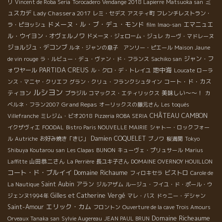
ミ
リ
Vincent de Roba Seria
Torocadero
Vendange 2018 Lapierre
Matsuoka san
ュスカデ
Lady Chassera 2017
レミ・セデス
アスティ町
フレンチレストラン・
ドメーヌ・ル・ブ・デュ・モンド
エマニュエ
ラ・ピヨッシュ
film
Imao-san
ル・ウイヨン・オヴェルノワ
ドメーヌ・ジェローム・ジュレ
カーヴ・マドレーヌ
ジョルジュ・デコンブ
ルネ・ジャンの息子 アンリー・ピエール
Maison Jaune
ジャン・フ
de vin rouge
ラ・ルビュー・デュ・ヴァン・ド・フランス
Sachiko san
PARTIDA CREUS
地中海
ォワヤール
ル・クロ・デ・トレイユ
Loucate
ローラ
コート・ド・カス
ンス・マニヤ・クリエフ
グラン・クリュ・フランクシュタイン
ルシヨン
ティヨン
美味しい～～！
ブラジル
コマックス・エティリックス
カ
Grand Repas
ベルネ・フラン2007
オーリックスの藤元さん
Les toqués
CHÂTEAU CAMBON
Villefranche
ミレジム・ビオ2018
Pizzeria ROBA SERIA
イクザヴィエ
FOODAL
Bistro Paris NOUVELLE MAIRIE
シャトー・ロックフォー
Damien COQUELET
ル
Autriche
お好み焼き「きじ」
ブノワ
桜満開
Tokyo
Shibuya Koutarou san
Les Clapas
BUNON
キューヴェ・プリュサール
Marius
山田恭二さん
Laffitte
La Perrière
長ユキ子さん
DOMAINE OVERNOY HOUILLON
コート・ド・ブルイイ
Domaine Richaume
ビストロ
フィロキセラ
Carole de
Saint Aubin
アラン
La Nautique
ジルアザム
ルージュ・フイユ・ド・ポール・ウ
Gilles et Catherine Vergé
ジェンヌ1994年
マレ・バス
ドゥニー・デシャン
エリック・カム
Saint-Amour
フロントン
Ouverture de la cave Trois Amours
Domaine Richeaume
Orveaux Tanaka san
Sylvie Augereau
JEAN PAUL BRUN