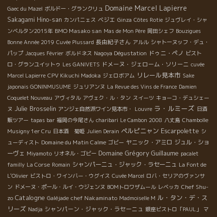
Domaine Marcel Lapierre
Gaec du Mazel
ボルドー・グランクリュ
Sakagami Hino-san
ベジエ
カンパニェス
Ginza
Côtes Rotie
ジュヴレイ・シャ
BMO Masako san
ンベルタン2015年
Mas de Mon Père
岡田シェフ
Bouzigues
長由紀子さん
Bonne Année 2019
Cuvée Plussard
アルル
シャトーヌッフ・デュ・
ドゥニ・ペノ
パップ
Jacques Février
ボルドネス
Nagoya Dégustation
ビスト
ドメーヌ・ジェローム・ソリーニ
ロ・グランユイットゥ
Les GANIVETS
cuvée
リレール見本市
Marcel Lapierre
CPV Kikuchi Madoka
ジェロボアム
Sake
japonais GONINMUSUME
ジュリアンヌ
La Revue des Vins de France
Damien
Coquelet Nouveau
アヴィタル
アヴェク・ル・タン
スイーツ
キョーコ・デュシェー
ラ・ルミーズ
Julie Brosselin
ヌ
アンジェ自然派ワイン見本市・
Louvre
日酒
販ツアー
tapas bar
福岡の今尾さん
charibari
Le Cambon 2008
八丈島
Chambolle
ペルピニャン
Escarpolette
Musigny 1er Cru
日本酒 菊姫
Julien Derain
シ
Domaine du Matin Calme
ヤニック・アミロ
ジュル・ショ
ューディスト
ゴビー
Domaine Grégory Guillaume
ーヴェ
Miyamoto
リオネル・ゴビー
pacalet
シャンパーニュ・ジャック・ラセーニュ
familly
La Corse
Romain
La Font de
L'Olivier
ビストロ・ワインバー・ウグイス
Cuvée Marcel
ロバ・セリアのヴァンサ
Chef Shu-
ン
ドメーヌ・ポール・ルイ・ウジェンヌ
BOMトロワザムール
レベッカ
Catalogne
ル・タン・デ・ス
zo
chef Nakaminato
Galéjade
Madmoiselle M
リーズ
シャンパーン・ジャック・ラセーニュ
Nadja
銀座ビストロ「PAUL」
マ