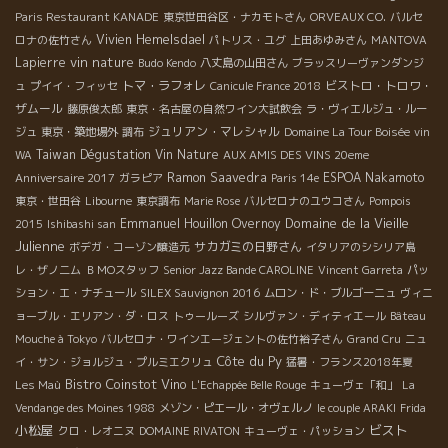
Paris Restaurant KANADE
東京世田谷区・ナカモトさん
ORVEAUX CO.
バルセ
Vivien Hemelsdael
ロナの佐竹さん
パトリス・ユグ
上田あゆみさん
MANTOVA
vin nature
Lapierre
Budo Kendo
八丈島の山田さん
ブラッスリーヴァンダンジ
トマ・ラフォレ
ビストロ・トロワ・
ュ
プイイ・フィッセ
Canicule France 2018
ザムール
藤原俊太郎
東京・名古屋の自然ワイン大試飲会
ラ・ヴィエルジュ・ルー
ジュリアン・マレシャル
ジュ
東京・築地場外
調布
Domaine La Tour Boisée
vin
Taiwan Dégustation Vin Nature
WA
AUX AMIS DES VINS 20eme
Ramon Saavedra
ESPOA Nakamoto
Anniversaire 2017
ガラピア
Paris 14e
東京・世田谷
Libourne
東京調布
Marie Rose
バルセロナのユウコさん
Pompois
Domaine de la Vieille
Emmanuel Houillon Overnoy
2015
Ishibashi san
Julienne
サカガミの日野さん
ボデガ・コーゾン醸造元
イタリアのシシリア島
レ・ザノ二ム
ＢＭОスタッフ
Senior Jazz Bande CAROLINE
Vincent Garreta
パッ
ション・エ・ナチュール
SILEX Sauvignon 2016
ムロン・ド・ブルゴーニュ
ヴィニ
ョーブル・エリアン・ダ・ロス
トゥールーズ
シルヴァン・ディティエール
Bâteau
Mouche à Tokyo
バルセロナ・ワインエージェントの佐竹裕子さん
Grand Cru
ニュ
Côte du Py
イ・サン・ジョルジュ・プルミエクリュ
猛暑・フランス2018年夏
Bistro Coinstot Vino
Les Maù
L'Echappée Belle Rouge
キューヴェ「和」
La
Vendange des Moines 1988
メゾン・ピエール・オヴェルノ
le couple ARAKI
Frida
小松屋
ビスト
クロ・レオニヌ
DOMAINE RIVATON
キューヴェ・パッション