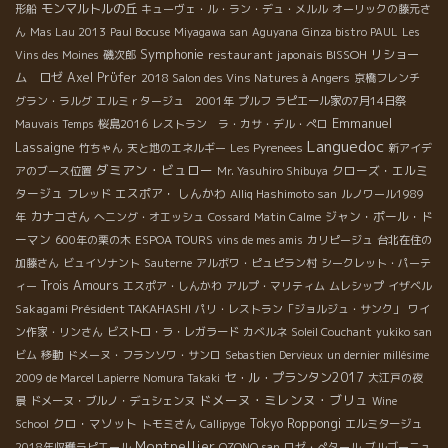
モンマルトルの丘
形船
キューヴェ・ル・ラン・デュ・メルル
オーリックの藤元さ
ん
Mas Lau 2013
Paul Bocuse
Miyagawa san
Aguyana
Ginza bistro PAUL
Les
Symphonie
restaurant japonais BISSOH
リショー
Vins des Moines
磯次郎
ム ロゼ
Axel Prϋfer
2018 Salon des Vins Natures à Angers
京橋フレンチ
グラン・ラルグ
エルミｒタージュ 2001年
プルフ
ラピエール家の7月14日祭
Emmanuel
Mauvais Temps
桜島2016
レストラン ラ・カサ・デル・ぺロ
Languedoc
Lassaigne
竹ちゃん
天と地のエネルギー
Les Pyrenees
新アイデ
ダミアン・ビュロー
クローズ・エルミ
アのブース位置
Mr. Yasuhiro Shibuya
タージュ
エスポア・ しんかわ
フレッド
Alliq Hashimoto san
ルノワール1989
カナコさん
ジャン・ポール・ド
年
へニング・オエッシュ
Cossard
Matin Calme
ーマン
600年の栗の木
ESPOA TOURS
vins de mes amis
カリピージュ
台北在住の
加藤さん
ビュイソナント
Sauterne
アルボワ・ピュピラン村
シークレット・パーテ
Trois Amours
ィー
エスポア・しんかわ
アルプ・マリティム
ムレシップ
イザベル
Sakagami Président TAKAHASHI
パリ・レストラン「ジョルジュ・サンク」
ワイ
ン作家・リンさん
ビストロ・ラ・レガラード
カベルネ
Soleil Couchant
yukiko san
ビム
移動
ドメーヌ・フランソワ・サンロ
Sebastien Dervieux
un dernier millésime
セ・ル・プランタン2017
2009 de Marcel Lapierre
Nomura Takaki
大江戸の夜
ドメーヌ・ミレンヌ・ブリュ
景
ドメーヌ・ブルノ・デュシェンヌ
Wine
クロ・マソット
Tokyo Roppongi
School
トモミさん
Callipyge
エルミタージュ
Montpellier
2018年収穫ラピエール
OZONO san
ロゼ・ぺタール
ブルゴーニュ