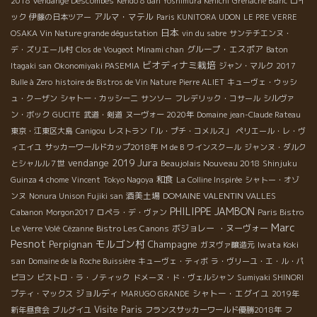
2018 Vendange Descombes
Kendo 8 dan Yoshimura Kenichi
Grenache Blanc
ロイ
アルマ・マテル
ック
伊藤の日本ツアー
Paris KUNITORA UDON
LE PRE VERRE
日本
OSAKA Vin Nature grande dégustation
vin du sabre
サンテチエンヌ・
グループ・エスポア
デ・ズリエール村
Clos de Vougeot
Minami chan
Baton
ビオディナミ栽培
Itagaki san
Okonomiyaki PASEMIA
ジャン・マルク
2017
Bulle à Zero
histoire de Bistros de Vin Nature
Pierre ALIET
キューヴェ・ウッシ
ュ・クーザン
シャトー・カッシーニ
サンソー
フレデリック・コサール
シルヴァ
ン・ボック
GUCITE
武道・剣道
ヌーヴォー 2020年
Domaine jean-Claude Rateau
東京・江東区大島
Canigou
レストラン「ル・プチ・コメルス」
ペリエール・レ・ヴ
ィエイユ
サッカーワールドカップ2018年
M de B
ワインスクール
ジャンヌ・ダルク
Jura
vendange 2019
Beaujolais Nouveau 2018
とシャルル７世
Shinjuku
和食
Guinza 4 chome
Vincent
Tokyo Nagoya
La Colline Inspirée
シャトー・オゾ
酒美土場
DOMAINE VALENTIN VALLES
ンヌ
Nonura Unison Fujiki san
PHILIPPE JAMBON
Cabanon
Morgon2017
ロペラ・デ・ヴァン
Paris Bistro
Marc
Bistro Les Canons
ボジョレー ・ヌーヴォー
Le Verre Volé
Cézanne
Pesnot
モルゴン村
Perpignan
Champagne
Iwata Koki
ガヌヴァ醸造元
san
Domaine de la Roche Buissière
キューヴェ・ティボ
ラ・ヴリーユ・エ・ル・パ
ピヨン
ビストロ・ラ・ノティック
ドメーヌ・ド・ヴェルシャン
Sumiyaki SHINORI
ジョルディ
シャトー・エグイユ
プティ・マックス
MARUGO GRANDE
2019年
Visite Paris
新年昼食会
ブルグイユ
フランスサッカーワールド優勝2018年
フ