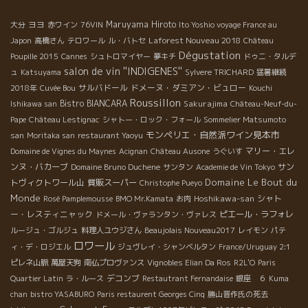
ヨヨ
Maruyama Hiroto
大分
赤ワイン
76VIN
Ito Yoshio voyage France au
Laforest Nouveau 2018
Japon
高橋さん
テロワール
ル・バトセ
Château
Dégustation
Poupille 2015
Cannes
シュトロマイヤー
夢キチ
ドゥニ・タルデ
salon de vin ''INDIGENES''
ュ
Katsuyama
Sylvere TRICHARD
猛暑継続
サルバドール
ドメーヌ・ダミアン・ビュロー
2018年
Cuvée Bou
Kouchi
Roussillon
Bistro BIANCARA
Sakurajima
Ishikawa san
Château-Neuf-du-
Pape
Château Lestignac
シャトー・ロック・フォール
Sommelier Matsumoto
モンペリエ・自然派ワイン見本市
san
Moritaka san
restaurant Yaoyu
マリー・エレ
Domaine de Vignes du Maynes
Acignan
Château Ausone
うぐいす
ンヌ・バカーブ
サン
Domaine Bruno Duchene
サンタン
Academie de Vin Tokyo
Domaine Le Bout du
トヴィクトワール山
質販スーパー
Christophe Pueyo
Monde
Hoshikawa-san
シャト
Rosé Pamplemousse
BMO Mr.Kamata
お肉
ー・レスティニャック
ピエール・ラフォレ
ドメール・ヴァランタン・ヴァレス
ルージュ・ゴルジュ
料理人ユウジさん
Beaujolais Nouveau2017
レイモン
パテ
ロワール
ィ・デ・ロジエル
ジュヴレイ・シャンベルタン
France/Uruguay 2:1
ピレネ山脈
萬屋天狗
南仏プロヴァンス
Vignobles Elian Da Ros
R2L'O
Paris
デコンブ
Quartier Latin
ラ・ルース
Restautrant Fernandaise
銀座 ６
Kuma
chan
bistro YASABURO
Paris restaurent Georges Cinq
勝山晋作氏の死去