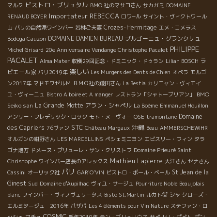
ビストロ・ブリュタル
マルク
BMO 社のマサコさん
サカガミ
DOMAINE
Importateur REBECCA
RENAUD BOYER
ロワ−ル
サイント・ヴィクトワール
Crozes-Hermitage
山
パリの自然派ワインバー
若林ご夫妻
エメ・コメラス
DOMAINE DAMIEN BUREAU
ブルゴーニュ・グランクリュ
Bodega Cauzon
PHILIPPE
Michel Grisard
20e Anniversaire Vendange Christophe Pacalet
PACALET
ラ
Alma Mater
収穫29回記念・ドミニック・ドゥラン
Lilian BOSCH
楽しい
ピエール家
パリ2019年
Les Murgers des Dents de Chien
オペラ
モルゴ
ン2017年
マドモワゼルＭ
ＢＭＯ社の鎌田さん
La Bestia
カリニャン・ヴィエイ
BMO
ユ・ヴィーニュ
Bistro A boire et A manger
レストラン「シャトーブリアン」
Seiko san
La Grande Motte
アラン・シャペル
La Boème
Emmanuel Houillon
Domaine
アンリー・フレデリック・ロック
モト・ヌーヴォー
OSE
tramontane
STC
沖縄
des Capriers
76ヴァン
Château Margaux
Beau
AMMERSCHEWIHR
オルガンの紺野さん
LES MARCELLINS
ペシェミニヨン
エピスリー・フィン
タラ
ゴナ地方
ドメーヌ・プリューレ・サン・クリストフ
Domaine Prieuré Saint
Mathieu Lapierre
Christophe
ワインバー店長のアレックス
大江さん
セナさん
パリ
St Jean de la
Cassini
オーリック社
GAR'O'VIN
ビストロ・ポール・ベール
Ginest
Sud
Domaine d'Aupilhac
ヴィユ・サージュ
Pourriture Noble
Beaujolais
blanc
ワインバー・ヴィノヴェリータス
Bisto St.Martin
ルカト街
シャ
クローズ・
エルミタージュ 2016年
パザパ
Les 4 éléments pour Vin Nature
ステファン・ロ
COSMIC
ッシェ
マチュ
新年2019年
モン・ブリュリウス
サぺルリ・ポぺト
ポン