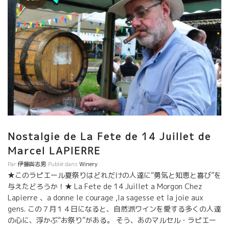
Nostalgie de La Fete de 14 Juillet de
Marcel LAPIERRE
Par
伊藤與志男
Publié dans
Winery
★このラピエール夏祭りはどれだけの人達に“勇気と知恵と喜び”を
与えたどろうか！★ La Fete de 14 Juillet a Morgon Chez
Lapierre 、a donne le courage ,la sagesse et la joie aux
gens. この７月１４日になると、自然派ワインを愛する多くの人達
の心に、浮かぶ“お祭り”がある。 そう、あのマルセル・ラピエー