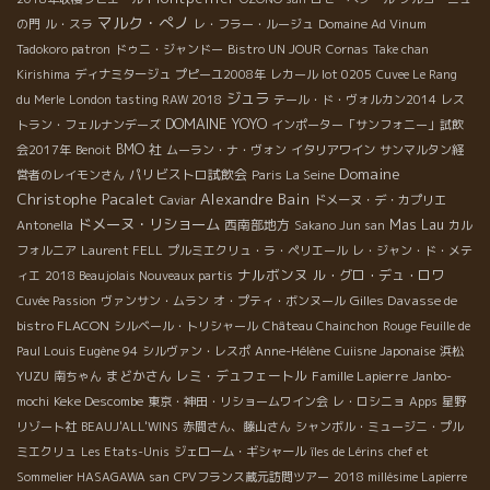
マルク・ぺノ
の門
ル・スラ
レ・フラー・ルージュ
Domaine Ad Vinum
Tadokoro patron
ドゥニ・ジャンドー
Bistro UN JOUR
Cornas
Take chan
Kirishima
ディナミタージュ
プピーユ2008年
レカール lot 0205
Cuvee Le Rang
ジュラ
du Merle
London tasting RAW 2018
テール・ド・ヴォルカン2014
レス
DOMAINE YOYO
トラン・フェルナンデーズ
インポーター「サンフォニー」試飲
BMO 社
会2017年
Benoit
ムーラン・ナ・ヴォン
イタリアワイン
サンマルタン経
Domaine
パリビストロ試飲会
営者のレイモンさん
Paris La Seine
Christophe Pacalet
Alexandre Bain
Caviar
ドメーヌ・デ・カプリエ
ドメーヌ・リショーム
西南部地方
Mas Lau
Antonella
Sakano Jun san
カル
フォルニア
Laurent FELL
プルミエクリュ・ラ・ペリエール
レ・ジャン・ド・メテ
ナルボンヌ
ル・グロ・デュ・ロワ
ィエ
2018 Beaujolais Nouveaux partis
Gilles Davasse de
Cuvée Passion
ヴァンサン・ムラン
オ・プティ・ボンヌール
bistro FLACON
シルベール・トリシャール
Château Chainchon
Rouge Feuille de
Paul Louis Eugène 94
シルヴァン・レスポ
Anne-Hélène
Cuiisne Japonaise
浜松
YUZU
まどかさん
レミ・デュフェートル
Famille Lapierre
南ちゃん
Janbo-
Keke Descombe
mochi
東京・神田・リショームワイン会
レ・ロシニョ
Apps
星野
リゾート社
BEAUJ'ALL'WINS
赤間さん、藤山さん
シャンボル・ミュージニ・プル
ミエクリュ
Les Etats-Unis
ジェローム・ギシャール
îles de Lérins
chef et
Sommelier HASAGAWA san
CPVフランス蔵元訪問ツアー
2018 millésime Lapierre