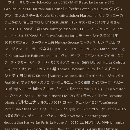
ーヴォー
STC
オリヴァー
Tokyo Guinza
LE SEXTANT
Bistro Le Sancerre
Groupe Tour
La Pioche
ヴィヴィ
BMO Kiritani san
Gaillac
Coteaux du Layon
アン・エメルスダール
Julien Mareschal
サンフォニーの
Cuvée Sakurajima
まどかさん
岩田コキさん
Château Jean Faux
マス・ロー2013年
川村さん
TEMPETE
CPVの石川君
ESPA
Vintage 2015
MOF ローラン・デュシェーヌ
イヤ
レディー・シャスラ2017年
ン・ド・リュ
ESPOAいせい
Tokyo Arakawa-ku
モンペリエ
サ
2018年ボジョレ・ヌーヴォー出荷
Marugo Groupe
モトクッス
ン・ジャン・ド・ラ・ジネスト
ドメーヌ・ドゥ・ラ・ガランス
Mitani-san
こと
り
Kanagawa ken Fujisawa shi
キューヴェ・デ・フー
ロマン・シャプイ
ラ・クロ
Rémi DUFAITRE
ワ・デ・ラモー
ドメーヌ・ド・モンカルメス
Kenny
La Cadette
セバスチャン・
エッフェル塔
Domaine Gauby
ディアック
オリオル
Thomas
シャティヨン
BMO Kiritani]
Valençay
Jeu de quilles
ニュイ・サン・ジョルジュ
Paul Gillet
マッチルド・スリエ
オーヴェルニュ
ＡＯＣ組織
ワインカーヴ・パピー
Kagoshima
Julien Guillot
プピーユ
ユ
ポンポン・ロゼ
ジブレイ・シャンベルタ
Paris bistro MARGO
ジェラール・ゴビー
Domaine
ン
ブリュノ・シュレール
バルセロナ
Léonis
ソルスルリ2017
コトー・デュ・レイヨン
TosaYamada
Mitani san
Chef Gwen
パリ・ノートルダム寺院
ア・シャッカン・サ・ビュル2016
良質食品店
アカデミー・ド・ヴァン・東京
NAGOYA Vin Nature grande
LE MONT DE MARIE
dégustation
Harrys Bar Paris
Le Nouvel An 2019
namida
Washoku
ル・スティアンゴルジュ・ルージュ
Bistro Aux Amis
Rosé Métisse