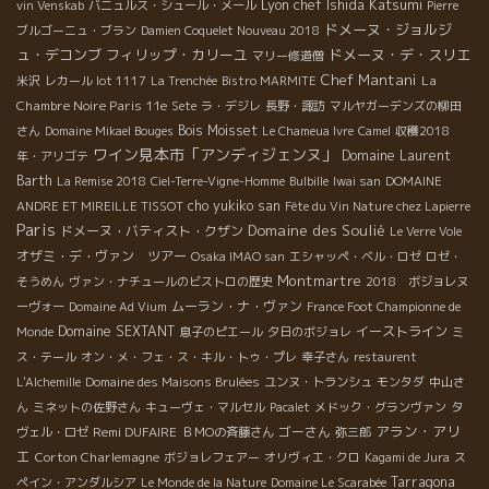
Lyon chef Ishida Katsumi
vin Venskab
バニュルス・シュール・メール
Pierre
ドメーヌ・ジョルジ
ブルゴーニュ・ブラン
Damien Coquelet Nouveau 2018
ュ・デコンブ
フィリップ・カリーユ
ドメーヌ・デ・スリエ
マリー修道僧
Chef Mantani
La
米沢
レカール lot 1117
La Trenchée
Bistro MARMITE
Chambre Noire Paris 11e
Sete
ラ・デジレ
長野・諏訪
マルヤガーデンズの柳田
Bois Moisset
さん
Domaine Mikael Bouges
Le Chameua Ivre
Camel
収穫2018
ワイン見本市「アンディジェンヌ」
Domaine Laurent
年・アリゴテ
Barth
La Remise 2018
Ciel-Terre-Vigne-Homme
Bulbille
Iwai san
DOMAINE
cho yukiko san
ANDRE ET MIREILLE TISSOT
Fête du Vin Nature chez Lapierre
Paris
Domaine des Soulié
ドメーヌ・バティスト・クザン
Le Verre Vole
オザミ・デ・ヴァン ツアー
Osaka IMAO san
エシャッペ・ベル・ロゼ
ロゼ・
Montmartre
そうめん
ヴァン・ナチュールのビストロの歴史
2018 ボジョレヌ
ムーラン・ナ・ヴァン
ーヴォー
Domaine Ad Vium
France Foot Championne de
Domaine SEXTANT
イーストライン
Monde
息子のピエール
夕日のボジョレ
ミ
ス・テール
オン・メ・フェ・ス・キル・トゥ・プレ
幸子さん
restaurent
L'Alchemille
Domaine des Maisons Brulées
ユンヌ・トランシュ
モンタダ
中山さ
ん
ミネットの佐野さん
キューヴェ・マルセル
Pacalet
メドック・グランヴァン
タ
アラン・アリ
Remi DUFAIRE
ゴーさん
ヴェル・ロゼ
ＢＭОの斉藤さん
弥三郎
エ
Corton Charlemagne
ボジョレフェアー
オリヴィエ・クロ
Kagami de Jura
ス
Tarragona
ペイン・アンダルシア
Le Monde de la Nature
Domaine Le Scarabée