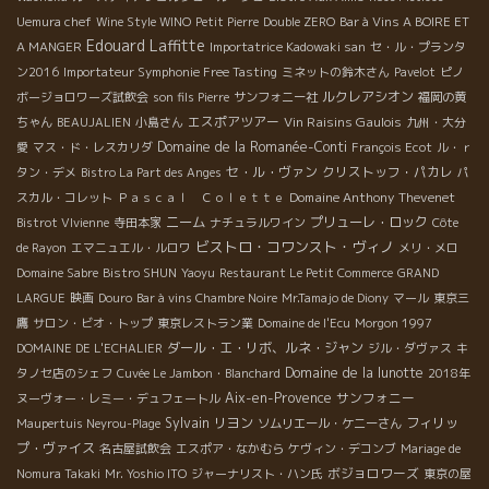
Uemura chef
Wine Style WINO
Petit Pierre
Double ZERO
Bar à Vins A BOIRE ET
Edouard Laffitte
A MANGER
Importatrice Kadowaki san
セ・ル・プランタ
ン2016
Importateur Symphonie Free Tasting
ミネットの鈴木さん
Pavelot
ピノ
ルクレアシオン
ボージョロワーズ試飲会
son fils Pierre
サンフォニー社
福岡の黄
エスポアツアー
Vin Raisins Gaulois
ちゃん
BEAUJALIEN
小島さん
九州・大分
Domaine de la Romanée-Conti
愛
マス・ド・レスカリダ
François Ecot
ル・ｒ
セ・ル・ヴァン
クリストッフ・パカレ
タン・デメ
Bistro La Part des Anges
パ
Domaine Anthony Thevenet
スカル・コレット
Ｐａｓｃａｌ Ｃｏｌｅｔｔｅ
ニーム
プリューレ・ロック
Bistrot VIvienne
寺田本家
ナチュラルワイン
Côte
ビストロ・コワンスト・ヴィノ
de Rayon
エマニュエル・ルロワ
メリ・メロ
Domaine Sabre
Bistro SHUN
Yaoyu
Restaurant Le Petit Commerce
GRAND
LARGUE
映画
Douro
Bar à vins Chambre Noire
Mr.Tamajo de Diony
マール
東京三
鷹
サロン・ビオ・トップ
東京レストラン業
Domaine de l'Ecu
Morgon 1997
ダール・エ・リボ、ルネ・ジャン
DOMAINE DE L'ECHALIER
ジル・ダヴァス
キ
Domaine de la lunotte
タノセ店のシェフ
Cuvée Le Jambon・Blanchard
2018年
Aix-en-Provence
サンフォニー
ヌーヴォー・レミー・デュフェートル
Sylvain
リヨン
フィリッ
Maupertuis Neyrou-Plage
ソムリエール・ケニーさん
プ・ヴァイス
名古屋試飲会
エスポア・なかむら
ケヴィン・デコンブ
Mariage de
ボジョロワーズ
Nomura Takaki
Mr. Yoshio ITO
ジャーナリスト・ハン氏
東京の屋