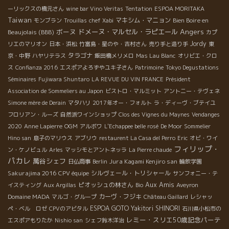
ーリックスの橋元さん
wine bar Vino Veritas
Tentation
ESPOA MORITAKA
Taiwan
マキシム・マニョン
Bien Boire en
モンブラン
Trouillas
chef Xabi
Angers
ボーヌ
ドメーヌ・マルセル・ラピエール
Beaujolais (BBB)
カプ
Jordy
リエのマリオン
日本・浜松
竹富島・星のや・吉村さん
売り手と造り手
東
タラゴナ
京・中野
ハヤリテラス
飯田橋メリメロ
Mas Lau Blanc
オリビエ・クロ
ス
Confianza 2016
エスポアよろずやユキ子さん
Patrimoine
Tokyo Degustations
Séminaires
Fujiwara Shuntaro
LA REVUE DU VIN FRANCE
Président
Association de Sommeliers au Japon
ビストロ・マルミット
アントニー・テヴェネ
Simone mère de Derain
マタハリ
2017年オー・フォルト
ラ・ディーヴ・ブテイユ
フロリアン・ルーズ
自然派ワインショップ
Clos des Vignes du Maynes
Vendanges
2020
Anne Lapierre
OGM
アルボワ
L'Echappee belle rosé
De Moor
Sommelier
Hino san
息子のマリウス
アブリウ
restaurent La Casa del Perro
Eric
オビ・ワイ
フィリップ・
ン・ケノビュル
Arles
マッシモとアントネッラ
La Pierre chaude
パカレ
萬谷シェフ
Jura Kagami Kenjiro san
日仏商事
Berlin
輪飲学園
Sakurajima 2016
シルヴェール・トリシャール
CPV équipe
サンフォニー・テ
Aux Amis
ピオッシュの林さん
イスティング
Aux Argillas
Bio
Aveyron
カーヴ・フジキ
Domaine MADA
マルゴ・グループ
Château Gaillard
レシャッ
ESPOA GOTO
Yakitori SHINORI
ペ・ベル ロゼ
CPVのアビタル
石川県小松市の
レミー・スリエ50歳記念パーテ
エスポアもりたか
Nishio san
シェフ鈴木洋治