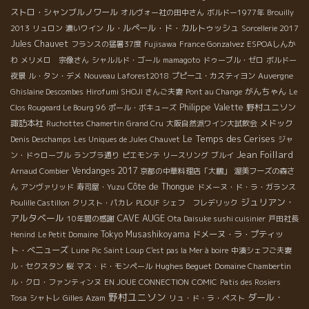
ストロ・シャンブルノワール
オルヴォー社の田中さん
ボルドー1977年
Brouilly
ル・ルペール・ド・カルトゥッシュ
2013
リュロン
濃いワイン
Sorcellerie 2017
Jules Chauvet
フランスの猛暑37度
Fujisawa
France Gonzalvez
ESPOAしんか
わ
メリメロ 宗像さん
シャルルド・ゴール
mamagoto
ドゥーブル・ゼロ
ボルドー
夜景
ル・タン・デメ
Nouveau Laforest2018
プピーユ・カスティヨン
Auvergne
がんちゃん
Ghislaine Descombes
Hirofumi SHOJI さんご夫妻
Pont au Change
Le
Philippe Valette
野村ユニソン
Clos Rougeard Le Bourg 96
ポール・ボキューズ
諏訪本社
メドック
Ruchottes Chamertin Grand Cru
大阪自然派ワイン大試飲会
Le Temps des Cerises
Denis Deschamps
Les Uniques de Jules Chauvet
ジャ
Jean Foillard
ン・ドゥローブル
ランブラ通り
ピエモンテ
リースリング
ブルイ
Vendanges 2017
Arnaud Combier
京都の中華料理店「大鵬」
渥美フーズの森さ
Côte de Thongue
ん
アンヴァリッド
寿司屋・Yuzu
ドメーヌ・ド・ラ・ガランス
ジュリアン・
Poulille Castillon
クリスト・パカレ
PLOUF
シェフ フレデリック
アルタベール
CAVE AUGE
10年間の感謝
Ota Daisuke sushi cuisinier
戸田社長
Tokyo Musashikoyama
ドメーヌ・ラ・プティッ
Henind
Le Petit Domaine
ト・べニューズ
Lune
Pic Saint Loup
C'est pas la Mer à boire
中湊シェフご夫妻
Hughes Beguet
ル・セクスタン
桜
マス・ド・モンペール
Domaine Chambertin
ル・クロ・ファンティンヌ
EN JOUE CONNECTION
COMIC
Patis des Rosiers
野村ユニソン
ダール・
Tosa
シャトレ
Gilles Azam
リュ・ド・ラ・ペスト