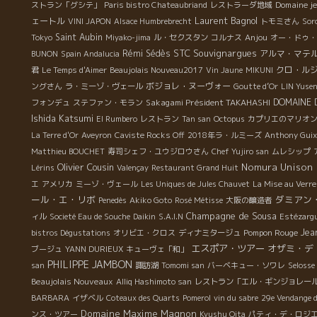
Domaine je
ストラン「グシテ」
Paris bistro Chateaubriand
レストラーダ地域
Laurent Bagnol
ェートル
VINI JAPON
Alsace Humbrebrecht
トモミさん
Sorc
Saint Aubin
Anjou
Tokyo
Miyako-jima
ル・セクスタン
コルナス
オー・ドゥ・
STC
Souvignargues
Rémi Sédès
アルマ・マテ
BUNON
Spain Andalucia
クロ・ル
君
Le Temps d'Aimer
Beaujolais Nouveau2017
Vin Jaune
MIKUNI
ボジョレ・ヌーヴォー
ングさん
ラ・ミーゾ・ヴェール
Goutte d’Or
LIN Yuse
Sakagami Président TAKAHASHI
DOMAINE 
フォンデュ
ステファン・モラン
Ishida Katsumi
El Rumbero
レストラン
Tan san
Octopus
カプリエのマリオ
La Terre d'Or
Aveyron
Caviste Rocks Off
2018年ラ・ルミーズ
Anthony Guix
Matthieu BOUCHET
寿司シェフ・ユウジロウさん
Chef Yujiro san
ムレシップ
Olivier Cousin
Nomura Unison
Lérins
Valençay
Restaurant Grand Huit
エ
アメリカ
ミーゾ・ヴェール
Les Uniques de Jules Chauvet
La Mise au Verre
ール・エ・リボ
ダミアン
Penedès
Akiko Goto
Rosé Métisse
大阪の醸造者
Champagne de Sousa
ィル
Societé Eau de Souche
Daikin
S.A.I.N
Estézarg
Pompon Rouge
Jea
bistros Dégustations
オリビエ・クロス
ディナミタージュ
エスポア・ツアー
オザミ・デ
ブージュ
YANN DURIEUX
キューヴェ「和」
PHILIPPE JAMBON
san
諏訪湖
Tomomi san
バーベキュー・ソワレ
Selosse
Beaujolais Nouveaux
Alliq Hashimoto san
レストラン「エル・ギンジョレー
BARBARA
イザベル
Coteaux des Quarts
Pomerol
vin du sabre
29e Vendange d
Domaine Maxime Magnon
ンス・ツアー
Kyushu Oita
パティ・デ・ロジ