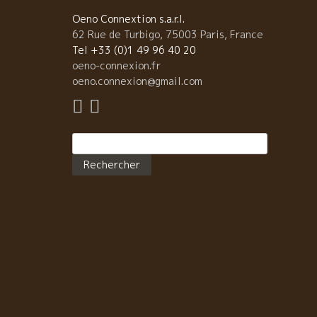
今の地球温暖化からくる気候変化は異常なことばかり
Oeno Connextion s.a.r.l.
いよいよあのマルセルも経験したことがない気候条件
62 Rue de Turbigo, 75003 Paris, France
中でワイン造りをしなければならない時代が到来した
Tel +33 (0)1 49 96 40 20
今年も直接な醸造担当はカミーユがやっている。勿論
oeno-connexion.fr
マチュも総合的な観点から葡萄園の収穫から醸造所ま
oeno.connexion@gmail.com
の流れを管理監督している。 今年から、一部の醸造は
堂の向えの敷地にある赤い建物の中でも行っている。
次々と運ばれてくる葡萄を醸造所内に運びこむカミー
がいた。 勿論、除梗なしで、ベルトコンベヤーで発酵
Rechercher :
の上まで持っていて重力で発酵槽に運び入れていた。 
チュは蔵で木製発酵槽の洗浄をやっていた。 そして、
年から、垂直式プレス機をもう一つ導入した。 マチュ
ある醸造家の倉庫で寝ていたプレス機を交渉して手に
れて、周りの柵の部分を特注で創ってもらった。 葡萄
での収穫は、ベテラン収穫組が新人を教育して徹底し
選果を実施していた。 皆、明るい雰囲気が漂っていた
厳しい重労働の後の楽しみは、皆でとる夕食のひと時
ほぼ３週間の合宿生活、朝、昼、晩と共に過ごす収穫
ラピエール一家も収穫の皆と食事を共にする。 これが
ボジョレーの収穫の伝統文化。 今、フランス中で機械
の収穫が主流になってきている。さみしい限り。 一年