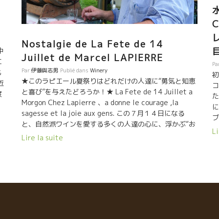
Nostalgie de La Fete de 14
中
Juillet de Marcel LAPIERRE
エ
Pa
Par
伊藤與志男
Publié dans
Winery
も
初
★このラピエール夏祭りはどれだけの人達に“勇気と知恵
近
コ
と喜び”を与えたどろうか！★ La Fete de 14 Juillet a
度
た
Morgon Chez Lapierre 、a donne le courage ,la
に
に
sagesse et la joie aux gens. この７月１４日になる
を
ブ
と、自然派ワインを愛する多くの人達の心に、浮かぶ“お
イ
Li
祭り”がある。 そう、あのマルセル・ラピエールが開催し
い
Lire la suite
ク
ていた自然派ワインの夏祭りである。 世界中から自然派
ー
伝
ワインを愛する醸造家、インポーター、レストラン・ビ
萄
底
ストロ経営者、愛好家などが集まって朝までラピエール
ル
の
を飲んで、踊って、語り合って、笑って朝まで楽しむお
チ
手
祭りだった。 初期の頃は、前日に造り手達が集まり、色
っ
ピ
んな意見交換をする“場”でもあった。 このお蔭でお互い
ミ
の
の自然な栽培技術・醸造技術が,どれだけ改良・進歩した
昨
d