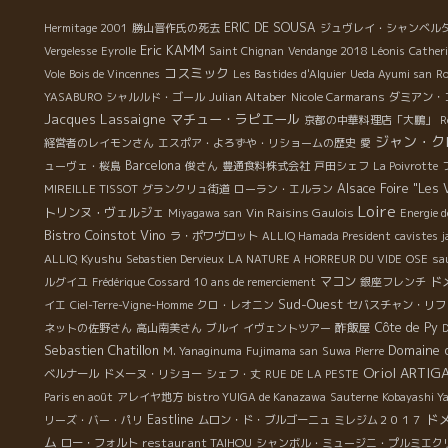
ものであっただろうか。 図りしれない。 このお祭りは、
、
天
今は大御所的存在になっている醸造家達が若き頃、一度
ERIC DE SOUSA
Hermitage 2001
勝山晋作氏の死去
ジュヴレイ・シャンベルタ
の
い
は顔を出す登竜門の一つであった。 マルセル・ラピエー
Eric KAMM
。
Vergelesse
Eyrolle
Saint Chignan
Vendange 2018 Léonis
Cather
ア
ル、ピエール・オヴェルノワもいて、多くの若手醸造家
コスミック
、
Vole
Bois de Vincennes
Les Bastides d'Alquier
Ueda Ayumi san
Ro
素
達と交流をとっていた“場”であった。 祭りの始めに、マ
で
Julian Altaber
YASABURO
シャルルド・ゴール
Nicole Carmarans
ダミアン・
d
ルセルはすべての来場者に直接ワインを配るのが常だっ
食
Jacques Lassaigne
マチュー・ラピエール
京都の中華料理店「大鵬」
R
ュ
た。 豚の丸焼きを朝から準備して、焼きあがった豚を解
ジャン・ク
経営者のレイモンさん
エスポア・よろずや・リショームの歴史
愛
体するハードな仕事をしたのは石田さんとダニーの名コ
ユ
Barcelona
ューヴェ・桜島
俊さん
豊通食料株式会社
戸田シェフ
La Poivrotte
ンビ。 もう、それは格闘技のような作業でした！ 食事の
槽
Alsace Foire "Les 
MIREILLE TISSOT
グランクリュ街道
ローラン・エルラン
後は、ミュージック、とディスコ。語らいとただただラ
マ
Loire
トリンヌ・ヴェルジェ
Vin Raisins Gaulois
Miyagawa san
Energie de
ピエールを飲み続けた。 真夏の暑い夜、もう皆、結構出
今
Bistro Coinstot Vino
ラ・ポワヴロット
ALLIQ Hamada President
cavistes j
来上がっていました。 暑い中で踊るから一挙に酔いがま
が
Kyushu
ALLIQ
Sebastien Dervieux
LA NATURE A HORREUR DU VIDE
OSE
sa
わるけど、ワインがワインだけにいつまでも飲み続けら
入
マコン
ド
ルグイユ
Frédérique Cossard
10 ans de remerciement
銀座フレンチ
れるのが、危ないところ。 夜更けまで、朝まで最後まで
園
Sud-Ouest
イエ
Ciel-Terre-Vigne-Homme
クロ・レオニン
セバスチャン・リフ
飲んでいるメンバーはいつも同じだった。 祭りの後の翌
た
酢飯屋
Côte de Py
ネットの佐野さん
高山南美さん
ブルイ
イヴェントツアー
D
朝も、集まってきて飲み会が始まる。この時は各自が持
。
Sebastien Chatillon
Domaine de
M. Yanaginuma
Fujimama san
Suwa
Pierre
ち寄ったワインを飲むのでした。 ラピエール家も全員で
。
Oriol ARTIG
ベルナール
ドメーヌ・リショー
シェフ・丈
RUE DE LA PESTE
一緒に楽しんだ。 本当に、忘れられない佳き時代の一コ
。
Paris en août
アレイヤ地方
bistro YUIGA de Kanazawa
Sauterne
Kobayashi Y
マ。Nostalgie. 7月１４日になるといつも思い出す。
、
ド
Eastline
Merci Marcel !
リーズ・バー・パリ
ムロン・ド・ブルゴーニュ
ミレジム２０１７
で
ム
restaurant TAIHOU
ロー・フォルト
シャンボル・ミュージニ・プルミエク