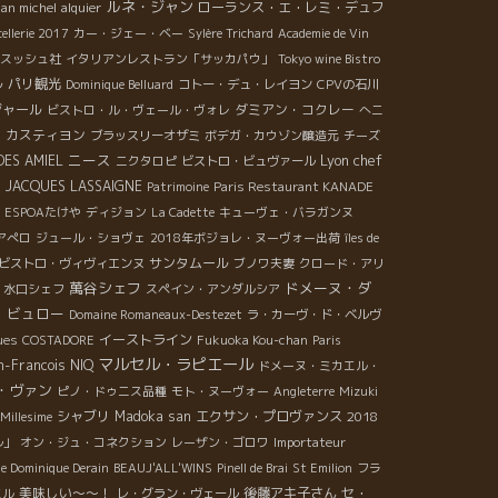
ルネ・ジャン
an michel alquier
ローランス・エ・レミ・デュフ
ellerie 2017
カー・ジェー・ベー
Sylère Trichard
Academie de Vin
スッシュ社
イタリアンレストラン「サッカパウ」
Tokyo wine Bistro
ル
パリ観光
Dominique Belluard
コトー・デュ・レイヨン
CPVの石川
ジャール
ダミアン・コクレー
ビストロ・ル・ヴェール・ヴォレ
へニ
カスティヨン
n
ブラッスリーオザミ
ボデガ・カウゾン醸造元
チーズ
ニース
Lyon chef
DES AMIEL
ニクタロピ
ビストロ・ビュヴァール
JACQUES LASSAIGNE
ン
Patrimoine
Paris Restaurant KANADE
ESPOAたけや
ディジョン
La Cadette
キューヴェ・バラガンヌ
アぺロ
ジュール・ショヴェ
2018年ボジョレ・ヌーヴォー出荷
îles de
サンタムール
ビストロ・ヴィヴィエンヌ
ブノワ夫妻
クロード・アリ
萬谷シェフ
ドメーヌ・ダ
水口シェフ
スペイン・アンダルシア
・ビュロー
Domaine Romaneaux-Destezet
ラ・カーヴ・ド・ベルヴ
イーストライン
ues
COSTADORE
Fukuoka Kou-chan
Paris
マルセル・ラピエール
n-Francois NIQ
ドメーヌ・ミカエル・
・ヴァン
ピノ・ドゥニス品種
モト・ヌーヴォー
Angleterre
Mizuki
シャブリ
Madoka san
エクサン・プロヴァンス
2018
 Millesime
ル」
オン・ジュ・コネクション
レーザン・ゴロワ
Importateur
e Dominique Derain
BEAUJ'ALL'WINS
Pinell de Brai
St Emilion
フラ
美味しい～～！
後藤アキ子さん
セ・
エル
レ・グラン・ヴェール