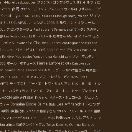
Italie
ルフォロ
an-Michel Lasbouygues
フランス・ゴンザルヴェス
台湾
lloxera
ケビン・デコンブ
アメルシュヴィル畑
リオネル・ゴビ
 Komatsuya
ジュン
JEAN LOUIS POUDOU
Marugo Nakajima san
シルヴァン・リショーム
INE LES CLAPAS
ル・カンボン2008
ガル
アセンブラージュ
Restautrant Fernandaise
ヴァランスの星レ
ミュ
都
Les Rossignoux
ロゼ・ぺタール
松井さん
Michel
スイーツ
Le Clos des Jarres
・フォアン
Invalide
châtaignier de 600 ans
hal
キューヴェ・ビストロロジ
マス・ロー・ブラン
A Chacun sa
a Perrière
Mouressipe
Yanaginuma Kenichi san
サン・マルタン・
Pierre Laforest
1989
ポール・ボキューズ
Ota Daisuke sushi
en
namida
Renaissance des AOC
ラヴニールの大園さん
居酒屋・
UVEE CAMILLE 16
アスカさん
ミレジム・ビオ2019
BMO
ディオニ社
IVETS
ギー・エ・トマ・ジュリアン
ドメーヌ・ボートレ
・ド・カスティヨン
オン・メ・フェ・ス・キル・トゥ・プレ
シャト
 FLACON
萬屋天狗
藤原
竹ちゃん
ドメーヌ・ジェローム・ジュレ
A
Les Affranchis
Domaine Elodie Balme
トロワザ
ヴォー
関西
ワ
神奈川県藤沢市
ジュリ
斉藤順子さん
サロン・リレエル
ＡＯＣ組織
ris
Mas Pellisser
ルクレアシオン
マドモワゼルＭ
エイロール
マ
kurajima
長崎アンペキャブル
Tokyo Koto-ku Oshima
Blanc de
nant
Cuvée Passion
Paul Reder
ラ・プティトゥ・キューヴェ・カイ