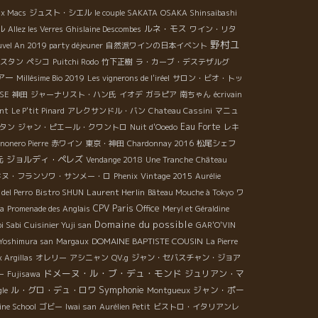
ux Macs
ジュスト・シエル
le couple SAKATA
OSAKA Shinsaibashi
ルネ・モス
ル
Allez les Verres
Ghislaine Descombes
ワイン・リタ
野村ユ
vel An 2019 party déjeuner
自然派ワインの日本イベント
スタン
ペシコ
Puitchi Rodo
竹下正樹
ラ・カーブ・デステザルグ
アー
Millésime Bio 2019
Les vignerons de l'iréel
サロン・ビオ・トッ
OSE
神田
ジャーナリスト・ハン氏
イオデ
ガラピア
南ちゃん
écrivain
ent
Le P'tit Pinard
アレクサンドル・バン
Chateau Cassini
マニュ
Eau Forte
タン
ジャン・ピエール・クワントロ
Nuit d'Ooedo
レキ
nonero Pierre
赤ワイン
東京・神田
Chardonnay 2016
松尾シェフ
ジョルディ・ペレズ
元
Vendange 2018
Une Tranche
Château
ドヌ・フランソワ・サンメー・ロ
Phenix
Vintage 2015
Aurélie
Laurent Herlin
del Perro
Bistro SHUN
Bâteau Mouche à Tokyo
ワ
CPV Paris Office
ma
Promenade des Anglais
Meryl et Géraldine
Domaine du possible
i Sabi
Cuisinier Yuji san
GAR'O'VIN
DOMAINE BAPTISTE COUSIN
Yoshimura san
Margaux
La Pierre
 Argillas
オレリー
アシニャン
QV.g
ジャン・セバスチャン・ジョア
ドメーヌ・ル・ブ・デュ・モンド
ジュリアン・マ
ー
Fujisawa
Symphonie
ル・グロ・デュ・ロワ
ジャン・ポー
gle
Montgueux
ine School
ゴビー
Iwai san
Aurélien Petit
ビストロ・イタリアンレ