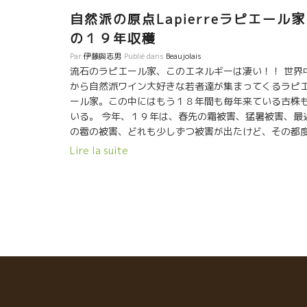
自然派の原点Lapierreラピエール家
の１９年収穫
Par
伊藤與志男
Publié dans
Beaujolais
流石のラピエール家、このエネルギーは凄い！！ 世界
から自然派ワイン大好きな若者達が集まってくるラピ
ール家。この中にはもう１８年間も毎年来ている古株
いる。 今年、１９年は、春先の霜被害、猛暑被害、最
の雹の被害、どれも少しずつ被害が出たけど、その都
の対策が功を奏して大きな問題にならずに済んだ。特
Lire la suite
８月中旬の大雨の後は、夏休みを返上して畑仕事に精
出した結果だった。 カミーユもマチュもいい顔してい
た。 カミーユに質問した。 『今年は過去の何年に似て
るか？』 私は毎年この質問をする。何故なら、ラピエ
ル家にはマルセルのお父さんの時代から、収穫時の葡
の状況を細かく記録した日記が残っている。勿論、マ
セルもこの記録を残している。 だから、カミーユもマ
ュもこのよくこの記録を参考にして、対応策を毎年練
ているのを知っているからである。 でも、今年は、カ
ーユが即答した。 『過去のどの年にも似ていない！』 