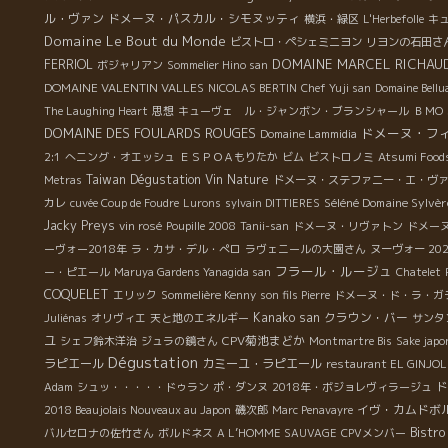
ル・ヴァン
ドメーヌ・パスカル・シモヌッティ
横浜・緑区
L'Herbefolle
キ
Domaine Le Bout du Monde
ビストロ・ペシェミニヨン
リヨンの石田さ
DOMAINE MARCEL RICHAU
FERRIOL
ボジャリアン
Sommelier Hino san
DOMAINE VALENTIN VALLES
NICOLAS BERTIN
Chef Yuji san
Domaine Bellu
The Laughing Heart
思想
キューヴェ ル・ジャンボン・ブランシャール
ＢＭО
DOMAINE DES FOULARDS ROUGES
ドメーヌ・フ
Domaine Lammidia
2:1
へニング・オエッシュ
ＥＳＰＯＡもりたか
ビム
ビストロノミ
Atsumi Food
Taiwan Dégustation Vin Nature
Metras
ドメーヌ・ステファニー・エ・ヴ
Séléné Domaine Sylvèr
カレ
cuvée Coup de Foudre
Lurons
sylvain DITTIERES
Jacky Preys
vin rosé
Poupille 2008
Tanii-san
ドメーヌ・リヴァトン
ドメー
ーヴォー2018年
ラ・カサ・デル・ぺロ
ラヴェニールの大園さん
ヌーヴォー 20
フラール・ルージュ
ー・ピエール
Maruya Gardens Yanagida san
Chatelet
COQUELET
エリック
Sommelière Kenny
son fils Pierre
ドメーヌ・ド・ラ・ガ
Kanako san
クラウン・バー
Juliénas
オリヴィエ
天と地のエネルギー
サンタ
ユ
CPV菊池まどか
シェフ鈴木洋治
ジュラの鏡さん
Montmartre Bis
Sake jap
Dégustation
ラピエール
カミーユ・ラピエール
restaurant EL GINJO
Adam
シュッ・・・・・ドゥラン
ポ・ダンヌ
2018年・ボジョレヴィラージュ
ド
イヴ・カムドボ
2018 Beaujolais Nouveaux au Japon
磯次郎
Marc Penavayre
Bistr
バルセロナの佐竹さん
ボルドネス
A L’HOMME SAUVAGE
CPVメンバー