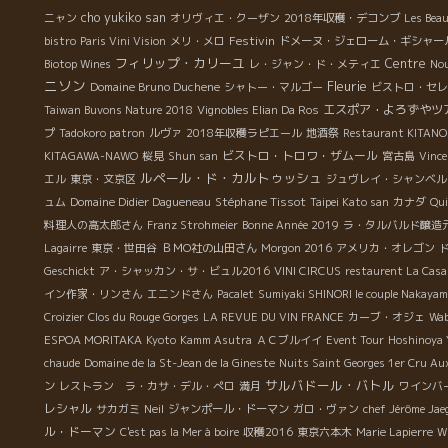
cho yukiko san
ニャン
オリヴィエ・クーザン
2018年収穫・デコンブ
Les Bea
の
Festivin
bistro
Paris Vini Vision
メリ・メロ
ドメーヌ・ジェローム・ギシャー
フィリップ・カリーユ
Centre
Biotop Wines
レ・ジャン・ド・メティエ
Nou
中
ニソン
Fleurie
で
Domaine Bruno Duchene
シャトー・マルゴー
ビストロ・セレ
エスポア・よろずやツ
Taiwan Buvons Nature 2018
Vignobles Elian Da Ros
プ
Tadokoro patron
ルヴァ
2018年収穫ラピエール
地酒祭
Restaurant KITAN
ビストロ・トロワ・ザムール
KITAGAWA-NAWO
桜見
Shun san
宮古島
Vinc
ルペール・ド・カルトゥッシュ
エル
東京・文京区
ジュヴレイ・シャンベル
Stéphane Tissot
ュム
Domaine Didier Dagueneau
Taipei Kato san
カナダ
Qui
料理人の高太郎さん
Franz Strohmeier
Bonne Année 2019
ラ・タルバルド醸造
Lagairre
東京・世田谷
ＢＭО社の山田さん
Morgon 2016
アメリカ・オレゴン
Geschickt
ア・シャッカン・サ・ビュル2016
VINI CIRCUS
restaurent La Casa 
イン作家・リンさん
エニンドさん
Pacalet
Sumiyaki SHINORI le couple Nakaya
Croizier
Clos du Rouge Gorges
LA REVUE DU VIN FRANCE
カーブ・オジェ
Wab
ESPOA MORITAKA
Kyoto
Kamm Asutra
ＡＣブルイイ
Event Tour
Hoshinoya 
chaude
Domaine de la St-Jean de la Gineste
Nuits Saint Georges 1er Cru Aux
サルバドール・バトル
ン
レストラン ラ・カサ・デル・ぺロ
満月
ワインバ
レシャル
サカガミ
Neil
ジャンポール・ドーマン
ガロ・ヴァン
chef Jérôme Jae
ル・ドーマン
C'est pas la Mer à boire
収穫2016
東京六本木
Marie Lapierre
W