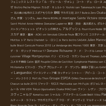
レストラン「ル・ヴェール・ヴォレ」
フェニックス
コート・デュ・ローヌ
Je
ゼ
Takenouchi san
Bistro Peche Mignon
カルボ・キュルトゥ
Yoshiki san
Phy
Osaka
静岡
ー
石川県小松市のエスポアもりたか
サカガミ社
2017 Bulle à Zero
さん
montagne Sainte Victoire
作家・リンさん
Jean-Pierre BISPALIE
DOMA
Domaine Lapierre
Saint Michel
Anne-Hélène
東京・渋谷・高太郎さん
ポルト
アルデッシュ
ピオッシュの林さん
ストラン”カシェット
Pourriture Noble
京
スカデ
東京・豊洲・AOKI
vin Venskab
Côte de Feule
南フランス
コスタドール
Julien Maresc
Mottox
トマ
Paris Chatelet
レ・ロシニョ
Paris bistro SAGAN
bulle
Brasil
Canicule France 2018
La Vendange des Moines 1988
東京・文京
L
Domaine Richaume
デ・ラ・ガリッグ
Metisse 17
ク・ド・フードル
Lenoir 
Village Montpeyroux
cuisinier
パリ・ビストロ・サガン
Guy et Thomas Julli
ユメキチ神田
Calim
金沢
Poupille Côtes de Castillon
Symphonie Madoka san
C
Mr.Kamata
ビストロ・プルプ
プロムナード・デ・ザングレ
銀座4丁目
Les GAN
Languedoc
イ
ヴァランティーア畑
ヨッチャン
シャトー・プピーユ・コート
Groupe ESPOA
Gilles Davasse de bistro
ー・メレ２００２
Port du Thon
Chacun sa bulle 2016
ジャック・セロス
Matsuoka san
Mr.Fujiki
ボジョレヌー
ムール
Tokyo Uguisudani
VINI VERI
Osaka IMAO san
ヴァン・レザン・ゴロ
Pa
スヴィニャルグ
Komatsu san
シャルル・アズナヴール
Cuvée Bedit Vilou
Sa
ルティーヌ・ラフォレ
サカガミグループ
クロ・デ・オリヴィエ
マルティーヌ
Blanc
Rose de Zaza
ラ・ルビュー・デュ・ヴァン・ド・フランス
vin impression