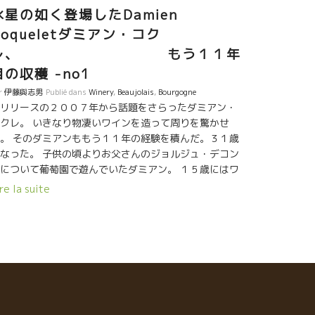
水星の如く登場したDamien
Coqueletダミアン・コク
レ、 もう１１年
目の収穫 -no1
r
伊藤與志男
Publié dans
Winery
,
Beaujolais
,
Bourgogne
リリースの２００７年から話題をさらったダミアン・
クレ。 いきなり物凄いワインを造って周りを驚かせ
。 そのダミアンももう１１年の経験を積んだ。３１歳
なった。 子供の頃よりお父さんのジョルジュ・デコン
について葡萄園で遊んでいたダミアン。 １５歳にはワ
ン造りを目指していた。 ブルゴーニュのフレデリッ
re la suite
・コサールで修業して、モルゴンに戻りお父さんを手
いながらモルゴンのテロワール、ガメ品種の醸造を徹
的仕込まれた。 幸運にもモルゴン村の銘醸テロワール
Côte du Pyコート・ド・ピの丘に４ヘクタールの畑を
に入れることができた。 ジャン・フォワイヤールやラ
エール家の畑に挟まれた好立地。 しかも、７０歳以上
古木ばかりの畑。 しかし、この銘醸テロワールのCôte
u Pyコート・ド・ピの畑も１６年、１７年と２年連続の