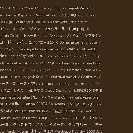
候不良によって収穫が少なかった。色んな意味で厳し
Hughes Beguet
ン2015年
ワインバー「クルーズ」
Pernand
年が続いた。 今年２０１８年に賭けていた。 天がダミ
Seine
ine Deneuve
Kojima san
Akoibon
シリル
中川マリ
Le Verre
ンに味方した。 今年１８年は、葡萄の品質、量ともに
sé Grigri
Poulille Castillon
Paris bistro Roba Seria
bistro
晴らしい状態の葡萄が実った。 ９月１０日にこのCôte
Champagne
ジャン・フォワラール
コクレ・ヌーヴォー
u Pyコート・ド・ピの畑を収穫。 お父さんのジョルジ
omain Chapuis
ドメーヌ・サルナン・ベリュ
Aki
Cyril
サンマルタン
・デコンブも心配して応援に駆けつけてくれた。
ロード・ラパリュ
Domaine de la lunotte
バイエール2016
キ
フロントン
Tokyo Degustations Séminaires
DOMAINE ANDRE ET
Vins Libérés"
ジル・キャ
ポンポン・ルージュ
cèdre de 2300 ans
 la Terre et le Ciel
レストラン・ソヤ
Matheus
Domaine Jean David
aponais
クローズ・エルミタージュ 2016年
Cabernet-Franc 2007
umur
Foulard Rouge
北欧
チボー
Distributeurs et Viticulteurs
ブ
メーヌ・ミレーヌ・ブリュ
Philippe Aliet
ドメーヌ・ルノー・ボア
ォ
炭焼・しのり・中山夫妻
Château Chainchon
猛暑継続2018年
ミ
omaine Le Scarabée
クロ・ド・ヴージョ
Ozil Frangins Vignerons
 la Vieille Julienne
ESPOA Shinkawa
ドメーヌ・カトリーヌ・
AS
Saint Jean
Le Chameau Ivre
戸田社長
Solutré
フィロキセラ
沖縄
Domaine Pattes-Loup
asuhiro
ラ・プラッツ
オクトーブル
ハ
メーヌ・クリストフ・パカレ
ドメーヌ・グレゴリー・ギヨー
楽しい
リュ
Kanda Matsuri
マルク
Mondeuse Tradition 2003
カリ