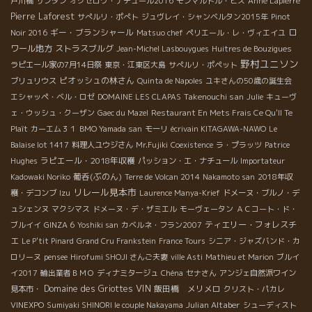
戸川橋
サンタン
オクセロワ・ナチュール2016
モンマルトル・ビス
Anne Lapierre
Pierre Laforest
サぺルリ・ポぺト
ジュヴレイ・シャンベルタン2015年
Pinot
ギー・ブランシャール
ロ
Noir 2016
Matsuo chef
ペリエール・レ・ヴィエイユ
ワール地方
ストラスブルグ
Jean-Michel Lasbouygues
Huitres de Bouzigues
野村ユニソン
ラピエール家の7月14日祭
東京・江東区大島
サぺルリ・ポペット
ピオッシュの林さん
ブリュリウス
Quinta de Napoles
ユキさんの50歳の誕生会
Takenouchi san
エシャッペ・ベル・ロゼ
DOMAINE LES CLAPAS
Julie
キューヴ
ェ・ウッシュ・クーザン
Gaec du Mazel
Restaurant En Mets Frais Ce Qu'Il Te
Plaît
カーエム３１
BMO Yamada san
モーリ
écrivain KITAGAWA-NAWO
Le
Balaise lot 1417
料理人ユウジさん
Mr.Fujiki
Coexistence
ラ・プラッツ
Patrice
ラピエール・2018年収穫
Hughes
パッション・エ・ナチュール
Importateur
葡呑(ぶのん)
Kadowaki Noriko
Terre de Volcan 2014
Nakamoto san
2018年収
リレール見本市
穫・デコンブ
Izu
Laurence Manya-Krief
ドメーヌ・ブルノ・デ
ュシェンヌ
マクシマス
ドメーヌ・デ・ザミエル
モーヴェータン
ＡＣコート・ド・
ティエリー・フォレスチ
ブルイイ
GINZA 6
Yoshiki san
カベルネ・フラン2007
エ
Le P'tit Pinard
Grand Cru Frankstein
France Tours
シニア・ジャズバンド・カ
ロリーヌ
pensee
Hirofumi SHOJI さんご夫妻
ville Asti
Mathieu et Marion
ブルイ
イ2017
輸出業者ＢＭＯ
ディナミタージュ
Chéna
セナさん
アンジェ自然派ワイン
VIN
Domaine des Griottes
飯田橋 メリメロ
見本市・
クリスト・パカレ
Julian Altaber
VINEXPO
Sumiyaki SHINORI le couple Nakayama
シューディスト