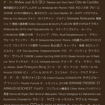
ルシヨン
Rhône sud
Côte de Castillon
デ・フー
Takema-san
Pont Neuf
横浜緑区のエスポアしんかわ
La Vendange des Moines 1988
ガロンヌ河
プピーユ
2008年
ＢＭОの桐谷さん
息子のピエール
Cave Papilles
ボーヌのケンタロウさん
Domaine Richeaume
Fête du Vin Nature
ジャン・セバスチャン・ジョアン
鳥海
Gilles Davasse de bistro FLACON
ESPOAナカモト
シェフ
銀座三越新館
哲学
chef Nakaminato
Millésime Bio 2019
ル・スティアンゴルジュ・ルージュ
L'Herbefolle
収穫2018年・フィリップ・パカレ
Rosé Pamplemousse
レ・グラン・
ヴェール
ヴァンサン・ガレタ
Domaine Geschickt
Phenix
小松屋さんのビストロ
ロ
丸山宏人
イック
フランスワインの歴史
Fujiwara
キューヴェ・桜島
水口シェフ
ヴァラン
エルヴェ・スオ
Tom Gauthier
Stéphane Rocher
クロ・デ・ゾリヴィエ
タン・ヴァレス
1998年
London tasting RAW 2018
Okada Hiroshi san
6 Pieds
ドメーヌ・デュ・マタン・カル
sur Terre
マッチルド・スリエ
Ishikawa Akinori
Jean François Nicq
ム
コート・ド・ピィ
Abrieu
アンヌ・ラピエール
Mr.
ドメー
Hiroshi OSONO
ピノ・ノワール 2016
ザ・コンコルド・ワイン・クラブ
ヌ・ド・ラ・セネシャリエール
オザミグルー
Chant Coucou
ESPOAたけや
プ
DOMAINE FREDERIC ET
ワインバー
Pouilly-Fuissé
ラ・トランシェ 2016年
ARNAUD GESCHICKT
アルザス・フンブレヒト醸造元
Côtes Rotie
パリのワイン
食堂
Konno de Organ
Bien Boire en Beaujolais
Tokyo Setagaya-ku Nakamoto san
タヴェル
カミーユ・ラピエール
Ruchottes Chambertin
トモミさん
Philippe
ロワール
Alliet
Hennig Hoesch
NICOLAS BERTIN
ア・シャッカン・サ・ビュル