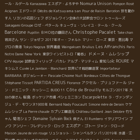
Nomura Unison
ール・ルデール
Kanazawa
エスポア・よろずや
Pompon Rosé
Décès de Katsuyama san
Acignan
エドワード
Pour de Raisin
Barcelon
世を動か
す人
リヨンの石田シェフ
ボジョレワイン全体の大試飲会サロン
トゥールーズ
Sakagami Groupe
ロゼ・ぺタール
キューヴェ・ソレイユ・テール・クール
Christophe Pacalet
Barcelone
Pupillin
ＢＭＯ社の鎌田さん
Take chan
岩井さん
サン・ジョゼフ
2017年オー・フォルト
マリー・ローズ
東京・恵比寿
マ
Les Affranchis
グロの漁港
Tokyo Nagoya
世界遺産
Waingakuen
Brulius
Paris
ドメーヌ・ムレシップ
New York
Notre Dame
東京ワインビストロ「葡呑」
Loïc ROURE
CPV équipe
試飲会フィリップ・パカレ
アルプ・マリティム
愛知
マ
キシムス
Cuvée Le Jambon・Blanchard
世界ビオ栽培醸造家
Importateur
BARBARA
ボジョレーォー
Pascale Choime
Nuit Bordeaux
Côtes de Thongue
PARTIDA CREUS
Stéphane Tissot
アクセル・プリュファール
Florance
ジャ
Côte de Brouilly
ン・ドミニック・カッシーニ
BUDO 11
モルゴン2017年
大
Escarpolette
桜島
分の俊さん
ボッケリア市場
ペシェミニヨン
ラ・ヴァンダン
ジュ・デ・モワンヌ1988年
Bernard Nady Foucault
Simone mère de Derain
ケケ
ムレシップ
La Pierre chaude
カプリエ醸造元
Château Gaillard
Jean Delobre
竹ち
Domaine Sylvain Bock
菊池シェフ
ゃん
俊さん
El Rumbero
イタリアワイン
ブ
エスポア・ゴトー
ノワ
アンリー・フレデリック・ロック
ジャン・クロード
Maison Jaune de vin rouge
リュショット・シャンベルタン
パリ2019年
水道・江