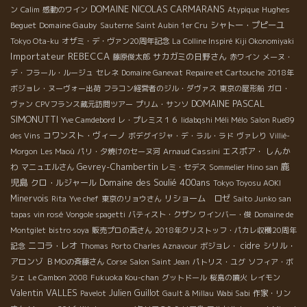
DOMAINE NICOLAS CARMARANS
Hughes
ン
Calim
感動のワイン
Atypique
Beguet
Domaine Gauby
シャトー・プピーユ
Sauterne
Saint Aubin 1er Cru
Tokyo Ota-ku
オザミ・デ・ヴァン20周年記念
La Colline Inspiré
Kiji Okonomiyaki
Importateur REBECCA
サカガミの日野さん
藤原俊太郎
赤ワイン
メーヌ・
デ・フラール・ルージュ
セレネ
Domaine Ganevat
Repaire et Cartouche
2018年
ボジョレ・ヌーヴォー出荷
フラコン経営者のジル・ダヴァス
東京の屋形船
ガロ・
DOMAINE PASCAL
ヴァン
CPVフランス蔵元訪問ツアー
プリム・サンソ
SIMONUTTI
Yve Camdebord
レ・プレミス１６
Iidabqshi Méli Mélo
Salon Rue89
コワンスト・ヴィーノ
des Vins
ボデグイジャ・デ・ラル・ラド
ヴァレり
Villié-
エスポア・ しんか
Morgon
Les Maoù
パリ・夕焼けのセーヌ河
Arnaud Cassini
鹿
わ
Gevrey-Chambertin
マニュエルさん
レミ・セデス
Sommelier Hino san
児島
Domaine des Soulié 400ans
クロ・ルジャール
Tokyo Toyosu AOKI
Minervois
リショーム ロゼ
Rita
Yve chef
東京のリョウさん
Saito Junko san
tapas
vin rosé
Vongole spagetti
バティスト・クザン
ワインバー・俊
Domaine de
Montgilet
bistro soya
販売プロの西さん
2018年クリストッフ・パカレ収穫20周年
ニコラ・レオ
cidre
シリル・
記念
Thomas
Porto
Charles Aznavour
ボジョレ・
アロンゾ
ＢＭОの斉藤さん
Corse
Salon Saint Jean
パトリス・ユグ
ソフィア・ボ
シェ
Le Cambon 2008
Fukuoka Kou-chan
グットドール
桜島の噴火
レイモン
Valentin VALLES
Julien Guillot
Pavelot
Gault & Millau
Wabi Sabi
作家・リン