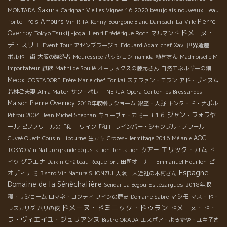
Sakura
MONTADA
Carignan Vieilles Vignes 16
2020 beaujolais nouveaux
L'eau
Trois Amours
Pierre
forte
Vin RITA
Kenny
Bourgone Blanc
Dambach-La-Ville
ドメーヌ・
Overnoy
Tokyo Tsukiji-jogai
Henri Frédérique Roch
マルマンド
デ・スリエ
Event Tour
アセンブラージュ
Edouard Adam
chef Xavi
世界遺産旧
ボルドー街
大阪の醸造者
Mouressipe
パッション
namida
植村さん
Madmoiselle M
Importateur
試飲
Mathilde Soulié
オーリックスの藤元さん
自然エネルギーの畑
Medoc
COSTADORE
Frère Marie
chef Torikai
ステファン・モラン
アド・ヴィヌム
若林ご夫妻
Alma Mater
サン・ペレー
NERJA
Opéra
Corton les Bressandes
Maison Pierre Overnoy
2018年収穫リショーム
銀座・大野
キンタ・ド・ナポル
ジャン・フォワヤ
Pitrou 2004
Jean Michel Stephan
キューヴェ・カミーユ１６
ール
ピノノワールの「和」
ワイン「和」
ワインバー・シャンブル・ノワール
AOC
Cuveé Ouech Cousin
Libourne
生カキ
Crozes-Hermitage 2016
Mélanie
エリック・カム
ツアー
TOKYO Vin Nature grande dégustation
Tentation
ド
グラエナ
ビ
イツ
Daikin
Château Roquefort
田所オーナー
Emmanuel Houillon
Espagne
オディナミ
Bistro Vin Nature SHONZUI
大阪 大近社の木村さん
Domaine de la Sénèchalière
Sendai
La Begou
Estézargues
2018年収
マシモ
穫・リショーム
ロマネ・コンティ
ワインの歴史
Domaine Sabre
マス・ド・
ドメーヌ・ドミニック・ドゥラン
ドメーヌ・ド・
レスカリダ
パリの夜
ラ・ヴィエイユ・ジュリアンヌ
Bistro OKADA
エスポア・よろずや・ユキ子さ