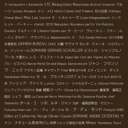
Beaujolais Nouveau
STC
フル
ス
restaurent L'Alchemille
Bistrot VIvienne
ーリ
Syivain Respaut
メリ・メロ
Matin Calme
chef Frederic
石川社長
Château
Mas Lau
ラ・トルトゥーガ
Cheval Blanc
Solutré
Suido Edogawabashi
シーク
Vin Raisins
レット・パーティー
stands
2018 Beaujolais Nouveaux partis
Gaulois
マルティーヌ
L'Avenir Ozono san
ラ・ミーゾ・ヴェール
レ・フラー・ル
ージュ
ボルドー・グランクリュ
Déplacements
ラ・フル
Kanda Matsuri
2019年新
DAMIEN BUREAU
サヴォワ
年昼食会
SAKE
大鵬
セレネ・ドメーヌ・シルヴェー
DOMAINE GERARD SCHUELLER
ビストロ・シャンブルノ
ル・トリシャール
ワール
レミ・デュフェートル
大園さん
tapas bar
Clos des Vignes du Maynes
ジャン・フランソ
Grand Repas
パリ・ビストロ
Bonne Peche
Danse encore
ワ・ニック
アラモン品種
キャヴィア
Fred
新年2019年
エティエンヌ・ダイス
セ・ル・プランタン2017
Yokohama Midori-ku
ルフォーロゼ
シャルドネ2016
フィリップ・ヴァイス
年
Lurons
コルトン・シャルルマーニュ
Selosse Millesime
質販スーパー
コンフィアンサ2016
長崎
Ginza Kiji Okonomiyaki
農業家・福岡正
信氏
シェフ・菊池
La Casa del Perro
Montmartre Bis
Domaine Picatier
chef
ダール・エ・リボ、ルネ・ジャン
Takemoto
九州・福岡試飲会・セミナー
ル・ブ・デュ・モンド
Fukuoka Imao-san
フー・デュ・ボージョ
François RIBO
Olivier Cousin
Gilles et Catherine Vergé
DOMAINE ANDRE OSTERTAG
ヴ
ァン・ナチュール見本市ビム
Nîmes
世界ソムリエ協会の会長
Yamadaya Tours