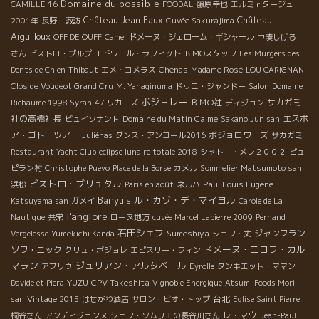
Domaine du possible
CAMILLE 16
FOODAL
藤原幸也
エルミｒタージュ
Château
Château Jean Faux
2001年
長野・諏訪
Cuvée Sakurajima
Aiguilloux
OFF DE OUFF
Camel
ドメーヌ・ジェローム・ギシャール
中湊しげる
さん
ビストロ・プルプ
エドワール・ラフィット
ＢＭОスタッフ
Les Murgers des
Dents de Chien
Thibaut
エメ・コメラス
Chenas
Madame Rosé
LOU CARIGNAN
Clos de Vougeot Grand Cru
M. Yanaginuma
ドゥニ・ジャンドー
Salon
Domaine
ボジョレー
ＢＭО社
サカガミ
Richaume 1998 Syrah
47 リカーズ
ディジョン
社の高橋社長
Domaine du Matin Calme
エスポ
ビュイソナント
Sakano Jun san
ア・ゴトーツアー
ボジョロワーズ
Juliénas
ダンス・アンコール2016
サカガミ
Restaurant Yacht Club
eclipse lunaire totale 2018
シャトー・メレ２００２
ピュ
ピラン村
Christophe Pueyo
Place de la Borse
カメル
Sommelier Matsumoto san
ビストロ・ブリュタル
Paul Louis Eugene
浜松
Paris en août
ネルハ
Banyuls
ル・カゾ・デ・マイヨル
Katsuyama san
ガメイ
Carole de La
l'anglore
Nautique
共栄
ローヌ地方
cuvée Marcel Lapierre 2009
Pernand
石田シェフ
Sumeshiya
ジャンフラン
Vergelesse
Yumekichi Kanda
シェフ・丈
ドメーヌ・ニコラ・カル
ソワ・ニック
クリュ・ボジョレ
エピスリー・フィン
マラン
ジュリアン・アルタベール
アブリウ
Eyrolle
タンキエット・ママン
YUZU
CPV Takeshita
Davide et Piera
Vignoble Energique
Atsumi Foods Mori
台北
san
Vintage 2015
はせがわ酒店
サロン・ビオ・トップ
Eglise Saint Pierre
レ・マウ
桐谷さん
アンディジェンヌ
シェフ・ソムリエの長谷川さん
Jean-Paul
ロ