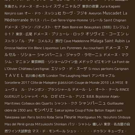
スヴィニャルグ
Jura Kagami
矢島さん
ドメーヌ・ボートレイ
東京の夜景
Muscadet
Kenjiro san
カーヴ・フジキ
La
オー・ドゥ・スッシュ社
Aveyron
Méditerranée
タパス・バー
Ciel-Terre-Vigne-Homme
リレール
Saint Chignan
Bien Boire en Beaujolais (BBB)
ドメーヌ・ジャン・バティスト・セナ
ミレジム２
オリヴィエ・コーエン
ドメーヌ・プリューレ・ロック
０１７
東京・広尾
レ
Malaga
旅行
Saint Aubin
ストラン「ル・プチ・コメルス」
Cave Madeleinne
La
ドメーヌ・マ
Grosse Nadine Vin Blanc Liquoreux
Les Pyrenees
Au couchant
ルセル・リショー
シャンパーニュ・ジャック・ラセーニュ
ドメーヌ・マク
シム・マニョン
メドック
東京神田・リショームワイン会
ピエモンテ
La Font de
エリック・ド・スーザ
L'Olivier
Château Lestignac
Si nous parlions Carignan
ＴＡＶＥＬ
石川県小松市
London The Laughing Heart
アンペキャブル
passion
Sorcellerie 2017
Côte de Malepère
Coupe de Monde 2018
LA MISE
キ
ューヴェ ル・ジャンボン・ブランシャール
ドメール・レ・オート・テール
RINCE
GUERLUT
レシャッペ・ベル ロゼ
ピエール・アリエ
B.B.B. Bojoloise
Alpes-
シャンパーニュ
Guillaume
Maritimes
Coteaux des Quarts
シャント・クク
モンペリエ
Sakurajima
cèdre de 2300 ans
Coup d'folie
Baton Itagaki san
Fleurie
Takezawa san
Paris bistro Roba Seria
Montgueux
Mr. Yasuhiro Shibuya
Mas del Périé
ginza Mitsukoshi Shinkan
パリ・シャトレ
嬉しい
東京・名古屋の自
然ワイン大試飲会
マス・ド・モンペール
シュッ・・・・・ドゥラン
キューヴェ・