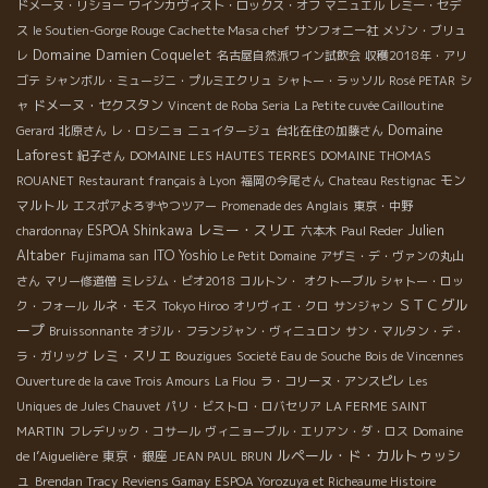
ドメーヌ・リショー
ワインカヴィスト・ロックス・オフ
マニュエル
レミー・セデ
ス
le Soutien-Gorge Rouge
Cachette Masa chef
サンフォニー社
メゾン・ブリュ
Domaine Damien Coquelet
レ
名古屋自然派ワイン試飲会
収穫2018年・アリ
ゴテ
シャンボル・ミュージニ・プルミエクリュ
シャトー・ラッソル
Rosé PETAR
シ
ドメーヌ・セクスタン
ャ
Vincent de Roba Seria
La Petite cuvée Cailloutine
Domaine
Gerard
北原さん
レ・ロシニョ
ニュイタージュ
台北在住の加藤さん
Laforest
紀子さん
DOMAINE LES HAUTES TERRES
DOMAINE THOMAS
モン
ROUANET
Restaurant français à Lyon
福岡の今尾さん
Chateau Restignac
マルトル
エスポアよろずやつツアー
Promenade des Anglais
東京・中野
レミー・スリエ
Julien
ESPOA Shinkawa
chardonnay
六本木
Paul Reder
Altaber
ITO Yoshio
Fujimama san
Le Petit Domaine
アザミ・デ・ヴァンの丸山
さん
マリー修道僧
ミレジム・ビオ2018
コルトン・
オクトーブル
シャトー・ロッ
ＳＴＣグル
ルネ・モス
ク・フォール
Tokyo Hiroo
オリヴィエ・クロ
サンジャン
ープ
Bruissonnante
オジル・フランジャン・ヴィニュロン
サン・マルタン・デ・
レミ・スリエ
ラ・ガリッグ
Bouzigues
Societé Eau de Souche
Bois de Vincennes
Ouverture de la cave Trois Amours
La Flou
ラ・コリーヌ・アンスピレ
Les
Uniques de Jules Chauvet
パリ・ビストロ・ロバセリア
LA FERME SAINT
Domaine
MARTIN
フレデリック・コサール
ヴィニョーブル・エリアン・ダ・ロス
ルペール・ド・カルトゥッシ
de l’Aiguelière
東京・銀座
JEAN PAUL BRUN
ュ
Brendan Tracy
Reviens Gamay
ESPOA Yorozuya et Richeaume Histoire