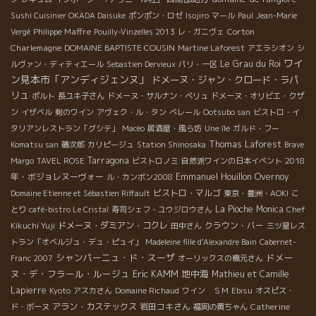
Sushi Cuisinier OKADA Daisuke
ポンポン・ロゼ
Isojiro
マール
Paul
Jean-Marie
Philippe Maffre
Corton
Vergé
Pouilly-Vinzelles 2013
レ・ガニヴェ
Charlemagne
DOMAINE BAPTISTE COUSIN
Martine Laforest
アエラシオン
シ
ワイ
Le Grau du Roi
ルヴァン・ディティエール
Sebastien Dervieux
パリ・一区
ン見本市「アンディジェンヌ」
ドメーヌ・ジャン・クロード・ラパ
リュ
ポルト
長ユキ子さん
ドメーヌ・サルナン・ベリュ
ドメーヌ・オリビエ・クザ
ン
イザベル
剣のワイン
アヴェク・ル・タン
ベレール
Ootsubo san
ビストロ・イ
タリアンレストラン「グシテ」
Macéo
居酒屋・風ら坊
Une île
ガルド・フー
Thomas Laforest
Komatsu san
磯次郎
カリピージュ
Station Shinosaka
Brave
Tarragona
2018
Margo
TAVEL ROSE
ビストロノミ
自然派ワインの日本イベント
年・ボジョレヌーヴォー
Emmanuel Houillon Overnoy
ル・カンボン2008
ビストロ・マルゴ
Domaine Etienne et Sébastien Riffault
東京・豊洲・AOKI
こ
La Pioche
Monica
とり
café-bistro Le Cristal
寿司シェフ・ユウジロウさん
Chef
ドメーヌ・ダミアン・コクレ
クラウン・バー
Kikuchi Yuji
田中さん
三ツ星レス
トラン「オベルジュ・デュ・ピュイ」
Madeleine fille d'Alexandre Bain
Cabernet-
シャンパーニュ・ド・スーザ
ドメー
Franc 2007
オーリックスの橋元さん
ヌ・デ・フラール・ルージュ
Eric KAMM
地中海
Mathieu et Camille
Lapierre
Kyoto
アスカさん
Domaine Richaud
ワイン ＳＭ
Ebisu
オスピス・
アラン・カステックス
岩田コキさん
Catherine
ド・ボーヌ
福岡の黄ちゃん