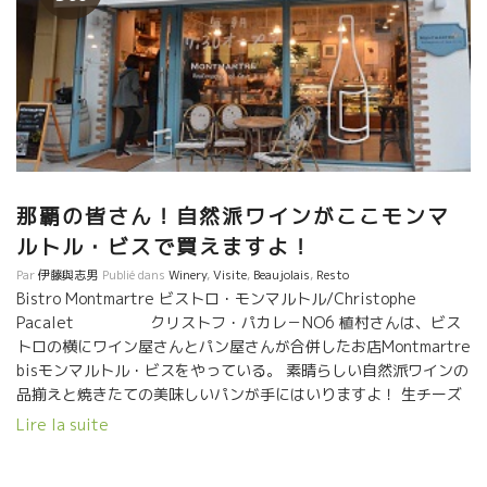
那覇の皆さん！自然派ワインがここモンマ
ルトル・ビスで買えますよ！
Par
伊藤與志男
Publié dans
Winery
,
Visite
,
Beaujolais
,
Resto
Bistro Montmartre ビストロ・モンマルトル/Christophe
Pacalet クリストフ・パカレ－NO6 植村さんは、ビス
トロの横にワイン屋さんとパン屋さんが合併したお店Montmartre
bisモンマルトル・ビスをやっている。 素晴らしい自然派ワインの
品揃えと焼きたての美味しいパンが手にはいりますよ！ 生チーズ
もガトーもあり、心地よいフランスの風が吹いています。
Lire la suite
素晴らしい自然派ワインの品揃えと焼きたての美味しいパンが手
にはいりますよ！ 生チーズもガトーもあり、心地よいフランスの