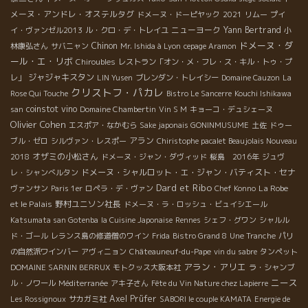
メーヌ・アンドレ・オステルタグ
ドメーヌ・ドーピヤック
2021
リムー
プイ
ニューヨーク
Yann Bertrand
イ・ヴァンゼル2013
ル・クロ・デ・トレイユ
小
ドメーヌ・ダ
Chinon
林康弘さん
サバニャン
Mr. Ishida à Lyon
cepage Aramon
ール・エ・リボ
Chiroubles
レストラン「オン・メ・フレ・ス・キル・トゥ・プ
ジャジャキスタン
レ」
LIN Yusen
ブレンダン・トレイシー
Domaine Cauzon
La
クリストフ・パカレ
Rose Qui Touche
Bistro Le Sancerre
Kouchi Ishikawa
coinstot vino
san
Domaine Chambertin
Vin S M
キョーコ・デュシェーヌ
Olivier Cohen
エスポア・なかむら
Sake japonais GONINMUSUME
土佐
ドゥー
アラン
ブル・ゼロ
シルヴァン・レスポー
Chiristophe pacalet Beaujolais Nouveau
オザミの小松さん
2018
ドメーヌ・ジャン・ダヴィッド
桜島 2016年
ジュヴ
ドメーヌ・シャルロット・エ・ジャン・バティスト・セナ
レ・シャンべルタン
Dard et Ribo
La Robe
ヴァンサン
Paris 1er
ロペラ・デ・ヴァン
Chef Konno
et le Palais
野村ユニソン社長
ドメーヌ・ラ・ロッシュ・ビュイシエール
Katsumata san Gotenba
la Cuisine Japonaise
Rennes
シェフ・グワン
シャルル
ド・ゴール
レランス島の修道僧のワイン
Frida
Bistro Grand 8
Une Tranche
パリ
の自然派ワインバー
アヴィニョン
Châteauneuf-du-Pape
vin du sabre
タンペット
アラン・アリエ
DOMAINE SARNIN BERRUX
モトクッス大阪本社
ラ・シャンブ
ニース
ル・ノワール
Méditerranée
アキ子さん
Fête du Vin Nature chez Lapierre
Axel Prüfer
Les Rossignoux
サカガミ社
SABORI le couple KAMATA
Energie de