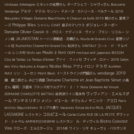
Ishikawa
Allemagne
ミネットの佐野さん
オーナシェフ・シャヴィさん
Brasserie
アルマ・マテル
Vendange
サンソー
ドメーヌ・カトリーヌ・ベルナール
2018
Beaujolais Villages
Domaine Beauthorey
A Chacun sa bulle 2016
梶川さん
渥美フ
Philippe Wies
CHAT
ボジョレーヌーボー
ーズ
シャトレ
息子のマリウス
Domaine Olivier Cousin
ラ・グロス・ナディンヌ・ヴァン・ブラン・リコルー
シ
JAJAKISTAN
ノン城
トーハン酒販店・石橋さん
Route de Grands Crus
星野リゾ
ート社
Ruchottes Chamertin Grand Cru
松井さん
VINITALY
コート・ド・マルペ
Moulin à Vent
restaurant japonais BISSOH
ール
レンヌ村
Nishi san
OGM
Clos de Taillac
Le Temps d'Aimer
プイイ・フィッセ
プイッチ・ロドー
2018 Salon
マラガ
Nicolas Réau
アヴェイロン
des Vins Natures à Angers
Aurélien
vendange 2019
Petit
リン・ユーセン
Mont Blanc
イーストラインの門脇さん
Domaine Charlotte et Jean Baptiste Sénat
鏡 健二郎さん
みどり酒屋
小島
さん
福岡・久留米
フランス対ウルグアイ：２：１
Nora
Domaine Ad Vinum
ヴィヴィアン・エメルスダ
DOMAINE CHARLOTTE BATTAIS
自然派ワイン見本市
サンテミリオン
ール
ヤニック・アミロ
メゾン・ピエール・オヴェルノ
Paris
JACQUES
bistros Dégustations
ランブラ通り
Vacances
Ginza bistro PAUL
コルビエール
LASSAIGNE
レストラン
Carbo Culte
RUE DE LA PESTE
ダヴィッ
Bistro Coinstot
ド・シャペル
AMMERSCHEWIHR
レストラン ル・ディヴィル
Vino
クローズ・エルミタージュ 2016年
ワイン・リタ
キューヴェ・バラガンヌ