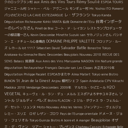
Rémy Soulié
aux Amis des Vins Tours
クのロックブラン村
ESPOA TOURS
ジャニエール村
シャトー・ベル・アヴニール
モンギュー村
Mr. Yoshio ITO
Pomerol
レ・ザフランシ
Tokyo Kanda
パリのビストロ
LA CAVE ESTEZARGUE
台湾インポータ
Dégustation Richeaume
Kohki IWATA
仙台
Domaine de l'Ecu
ーのレベッカさん
Pinell de Brai
コート・ド・レイヨン
レストランプロデューサ
ーの柳沼憲一さん
Kevin Descombe
Minette Suzuki san
サカノジュンさん
パシオ
DOMAINE PHILIPPE VALETTE
ン・エ・ナチュール心斎橋店
フロリアン・ルー
Salvador Batlle
ズ
レカール lot 1117
Sébastien David
Bonastre
Tokyo
Arakawa-ku
Grenache Blanc
Descombes Beaujolais Nouveau 2018
RECUE DES
SENS
Babass
銘酒祭
Aux Amis des Vins Maruyama
NAGOYA Vin Nature grande
dégustation
Restaurateur français Daisuke san
Les Clapas
お正月2019年
Dégustation Philippe Pacalet
ESPOAかまたや
Alma Matert
Tokyo wine Bistro
St Jean de la Ginest
Anjou
植村シェフ
BUNON
Spain Andalucia
CPV Kikuchi
H2O
Madoka
2018 Vendange Descombes
2009年 マルセル・ラピエール
VEGETAL
ソ
キューヴェ・ル・ラン・デュ・メルル
エスポアよろずやユキ子さん
ントル
ジョルディ・ペレズ
Bistro FLACON - 2
ジル・ダヴァス
ラ・フェルム・
デ・セット・リュンヌ
Moto-Nouveau
Allez les Verres
ジャンマリー・ヴェルジェ
ドメーヌ・ジョ
レミー・スリエ ロゼ
レザン・ゴロワ
Pays de l'Europe orientale
Beaujoloise
リ・フェリオル
オザ
Tokyo Guinza
Bistro A boire et A manger
ミ・デ・ヴァン ツアー
シャトー・プレザンス
Chateau Cassini
Echappée Belle