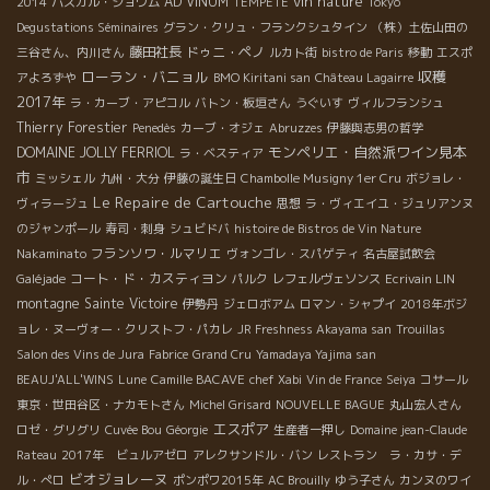
vin nature
AD VINUM
2014
パスカル・ショワム
TEMPETE
Tokyo
Degustations Séminaires
グラン・クリュ・フランクシュタイン
（株）土佐山田の
藤田社長
ドゥニ・ペノ
三谷さん、内川さん
ルカト街
bistro de Paris
移動
エスポ
ローラン・バニョル
収穫
アよろずや
BMO Kiritani san
Château Lagairre
2017年
ラ・カーブ・アピコル
バトン・板垣さん
うぐいす
ヴィルフランシュ
Thierry Forestier
Penedès
カーブ・オジェ
Abruzzes
伊藤與志男の哲学
モンペリエ・自然派ワイン見本
DOMAINE JOLLY FERRIOL
ラ・ベスティア
市
ミッシェル
九州・大分
伊藤の誕生日
Chambolle Musigny 1er Cru
ボジョレ・
Le Repaire de Cartouche
ヴィラージュ
思想
ラ・ヴィエイユ・ジュリアンヌ
のジャンポール
寿司・刺身
シュビドバ
histoire de Bistros de Vin Nature
フランソワ・ルマリエ
Nakaminato
ヴォンゴレ・スパゲティ
名古屋試飲会
コート・ド・カスティヨン
Galéjade
パルク
レフェルヴェソンス
Ecrivain LIN
montagne Sainte Victoire
伊勢丹
ジェロボアム
ロマン・シャプイ
2018年ボジ
ョレ・ヌーヴォー・クリストフ・パカレ
JR Freshness Akayama san
Trouillas
Salon des Vins de Jura
Fabrice
Grand Cru
Yamadaya Yajima san
BEAUJ'ALL'WINS
Lune
Camille BACAVE
chef Xabi
Vin de France
Seiya
コサール
東京・世田谷区・ナカモトさん
Michel Grisard
NOUVELLE BAGUE
丸山宏人さん
エスポア
ロゼ・グリグリ
Cuvée Bou
Géorgie
生産者一押し
Domaine jean-Claude
Rateau
2017年 ビュルアゼロ
アレクサンドル・バン
レストラン ラ・カサ・デ
ビオジョレーヌ
ル・ぺロ
ポンポワ2015年
AC Brouilly
ゆう子さん
カンヌのワイ