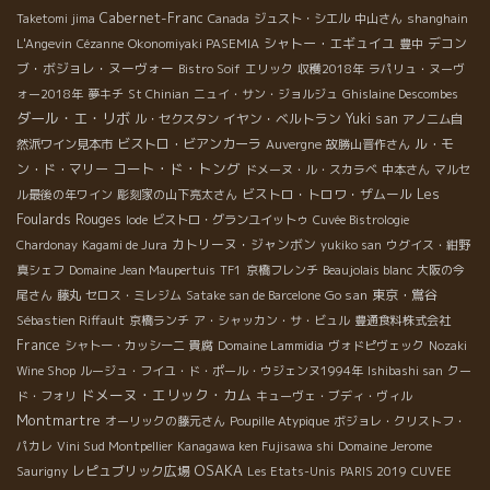
Cabernet-Franc
Taketomi jima
Canada
ジュスト・シエル
中山さん
shanghain
シャトー・エギュイユ
デコン
L'Angevin
Cézanne
Okonomiyaki PASEMIA
豊中
ブ・ボジョレ・ヌーヴォー
Bistro Soif
エリック
収穫2018年
ラパリュ・ヌーヴ
ォー2018年
夢キチ
St Chinian
ニュイ・サン・ジョルジュ
Ghislaine Descombes
ダール・エ・リボ
イヤン・ベルトラン
Yuki san
ル・セクスタン
アノニム自
ビストロ・ビアンカーラ
ル・モ
然派ワイン見本市
Auvergne
故勝山晋作さん
コート・ド・トング
ン・ド・マリー
ドメーヌ・ル・スカラベ
中本さん
マルセ
ビストロ・トロワ・ザムール
Les
ル最後の年ワイン
彫刻家の山下亮太さん
Foulards Rouges
Iode
ビストロ・グランユイットゥ
Cuvée Bistrologie
カトリーヌ・ジャンボン
Chardonay
Kagami de Jura
yukiko san
ウグイス・紺野
真シェフ
Domaine Jean Maupertuis
TF1
京橋フレンチ
Beaujolais blanc
大阪の今
Go san
東京・鴬谷
尾さん
藤丸
セロス・ミレジム
Satake san de Barcelone
Sébastien Riffault
京橋ランチ
ア・シャッカン・サ・ビュル
豊通食料株式会社
France
シャトー・カッシーニ
貴腐
Domaine Lammidia
ヴォドピヴェック
Nozaki
Wine Shop
ルージュ・フイユ・ド・ポール・ウジェンヌ1994年
Ishibashi san
クー
ドメーヌ・エリック・カム
ド・フォリ
キューヴェ・ブディ・ヴィル
Montmartre
オーリックの藤元さん
Poupille Atypique
ボジョレ・クリストフ・
パカレ
Vini Sud Montpellier
Kanagawa ken Fujisawa shi
Domaine Jerome
OSAKA
レピュブリック広場
Saurigny
Les Etats-Unis
PARIS 2019
CUVEE