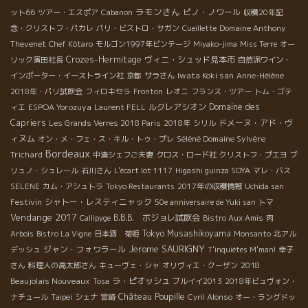
ラモンさん
ピノ・ノワール
ット66
ツアー・エスポア
Cabanon
収穫20年記
Domaine Anthony
念・クリストフ・パカレ
パリ・ビストロ・サガン
Cueillette
Thevenet
Chef Kôtaro
モルゴン1997年ビンテージ
Miyako-jima
Miss Terre
オー
Crozes-Hermitage
ヴィニ・シュッド見本市
リック濱田社長
自然派ワイン・
Iwata Koki san
インポーター・イーストライン社
京都
サラさん
Anne-Hélène
2018年・パリ試飲会
フィロキセラ
Fronton
レオニ
フランス・ツアー
トム・ゴテ
ESPOA Yorozuya
ルクレアシオン
Domaine des
ィエ
Laurent FELL
Capriers
ドメーヌ・アド・ヴ
Les Grands Verres 2018 Paris
2018年
シリル
ィヌム
Séléné Domaine Sylvère
オン・メ・フェ・ス・キル・トゥ・プレ
Bordeaux
Trichard
中湊シェフご夫妻
クロス・ロード社
クリストフ・プエヨ
ブ
リュノ・シュレール
石川さん
L'écart lot 1117
Higashi guinza SOYA
マレ・バス
SELENE
カム・アシュトラ
Tokyo Restaurants
2017年の収穫情報
Uchida san
Festivin
シャトー・レスティニャック
50e anniversaire de Yuki san
トマ
Vendange 2017
B.B.B. ボジョレ試飲会
Callipyge
Bistro Aux Amis
肉
Tokyo Musashikoyama
Arbois
Bistro La Vigne
日本酒 菊姫
Monsanto
北アル
Jerome SAURIGNY
ジャン・フォワラール
デッシュ
T'inquiètes M'man!
幸子
2018
さん
料理人の高太郎さん
キューヴェ・シャ
オリヴィエ・クーザン
Beaujolais Nouveaux
ラ・ピオッシュ
Tosa
ブルイイ2013
2018年ビュヴォン・
Château Poupille
Taipei
ナチュール
シェナ
宮崎
Cyril Alonso
オー・ラングドッ