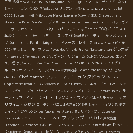
ニア
高橋さん
Aux Amis des Vins Ginza
Paris night
ドメーヌ・デ・サブロネット
Granada
シャトー・カンボン2017
Yokosuka
リリアン・ボシェ
レカール lot
0205
Iidabashi Méli Mélo
cuvée Marcel Lapierre
9カーヴ
米沢
Chateaubriand
Normandie
Paris Vini Vision
ディオニー
Domaine Emmanuel Giboulot
パリ・ヴィ
Damien COQUELET
ニ・ヴィジオン
Morgon 16
パリ・レピュブリック
赤
2018
レミー・スリエ50歳記念パーティー
年ボジョレ・ヌーヴォー
サン
ベンスカ
Domaine La Petite Baigneuse
ドメーヌ・レオニス
ブ
SLOW FOOD
ピトル
グラナダ
2004年
リショー
ルーブル
La Revue des Vins de France
Nakayama san
シルヴァン・リショーム
エッフ
Fujisawa
L'Effervescence
BUNON
Vodopivec
ェル塔
ピエー
ボジョレフェアー
Chef Gwen
Football COUPE DE MONDE 2018
ル・ラフォレ
レイヨン川
ボジョレ自然派醸造家
Sommelière Kenny
大江さん
ラングドック
Chef Mantani
charibari
シャトー・マルゴー
Damien
Coquelet Nouveau
トーハン酒販ツアー
Saint-Peray
ラ・キューヴェ・ドゥ・シャ
ラ
ラ・ルビュー・デュ・ヴァン・ド・フランス
オリビエ・クロス
Nomura Takaki
ビストロ・コワンスト・ヴィノ
オ
モン・サヴェドラ
ポルトガル
Aventure
リヴィエ・クザン
ローラン・バニョルの来日2018年
シャトー・オゾンヌ
ジブ
レイ・シャンベルタン
Les Anonymes
9 caves
オレリアン・プチ
Côtes de
フィリップ・パカレ
Marmandais
Cuvee Le Rang du Merle
東欧諸国
Taiwan la
Histoire du vin francais
弥三郎
モトクッス
ＡＣブルイイ
大阪うずら屋
Deuxième Dégustation de Vin Nature
アンヴァリッド
Cuvee Printemps