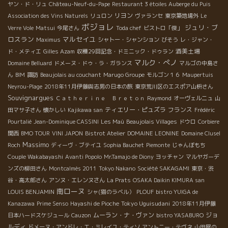
ヤン・ド・リュ
Château-Neuf-du-Pape
Restaurant 3 étoiles Auberge du Puis
リヨン
Association des Vins Naturels
リュロン
ヴァランセ
東京築地場外
Le
ボジョレ
ジュリ・ブ
Verre Vole
Matsui
今尾さん
Toda chef
ビストロ「俊」
ロスラン
マルセイユ
Maximus
シャトー・シャンション
びそう
レ・ジャン・
酒美土場
ド・メティエ
Gilles Azam
収穫29回記念・ドミニック・ドゥラン
マルク・ぺノ
Domaine Belluard
ドメーヌ・ドゥ・ラ・ガランス
マルゴの中島さ
ん
BIM
諏訪
Beaujolais au couchant
Marugo Groupe
モルゴン１６
Maupertuis
Neyrou-Plage
2018年11月伊藤與志男の日本の旅
東京荒川区のエスポア山枡さん
Souvignargues
Ｃａｔｈｅｒｉｎｅ Ｂｒｅｔｏｎ
Raymond
オーヴェルニュ
山
ティエリー・ピュズラ
フランス
田マサ子さん
懐かしい
Kajikawa san
Frédéric
Pourtalié
Jean-Dominique CASSINI
Les Maù
Beaujolais Villages
ドウロ
Corbiere
関西
BMO TOUR
VINI JAPON
Bistrot Atelier
DOMAINE LEONINE
Domaine Clusel
Massimo
Roch
ディーヴ・ブテイユ
Sophia Bauchet
Piemonte
じゃんぼもち
Couple Wakabayashi
Avanti Popolo
Mr.Tamajo de Diony
ヨッチャン
マルヤガーデ
ンズの柳田さん
Montcalmès 2011
Tokyo Nakano
Société SAKAGAMI
東京・渋
谷・高太郎さん
アンヌ・エレンヌさん
La Prats
OSAKA Daikin KIMURA san
南ローヌ
LOUIS BENJAMIN
シャ(猫のラベル）
PLOUF
bistro YUIGA de
Tokyo Uguisudani
Kanazawa
Prime Senso
Hayashi de Pioche
2018年11月伊藤
ムーラン・ナ・ヴァン
ジョ
日本ハードスケジュール
Cauzon
bistro YASABURO
ルディ
ドメーヌ・アンドレ・エ・ミレイユ・ティソ
アントニー・テヴネ
山田屋の