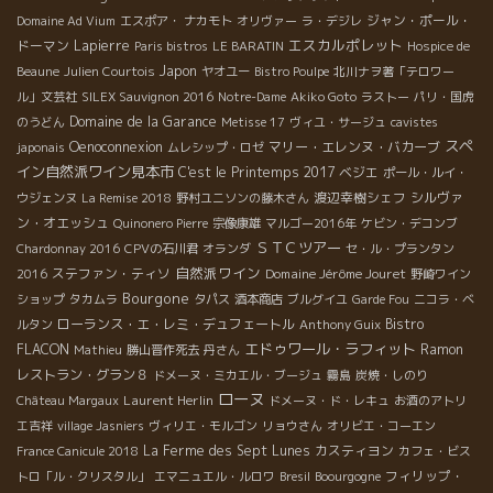
ジャン・ポール・
Domaine Ad Vium
エスポア・ ナカモト
オリヴァー
ラ・デジレ
エスカルポレット
ドーマン
Lapierre
Paris bistros
LE BARATIN
Hospice de
Japon
Beaune
Julien Courtois
ヤオユー
Bistro Poulpe
北川ナヲ著「テロワー
ル」文芸社
SILEX Sauvignon 2016
Notre-Dame
Akiko Goto
ラストー
パリ・国虎
Domaine de la Garance
のうどん
Metisse 17
ヴィユ・サージュ
cavistes
スペ
Oenoconnexion
マリー・エレンヌ・バカーブ
japonais
ムレシップ・ロゼ
イン自然派ワイン見本市
C'est le Printemps 2017
ベジエ
ポール・ルイ・
渡辺幸樹シェフ
シルヴァ
ウジェンヌ
La Remise 2018
野村ユニソンの藤木さん
ン・オエッシュ
Quinonero Pierre
宗像康雄
マルゴー2016年
ケビン・デコンブ
ＳＴＣツアー
Chardonnay 2016
CPVの石川君
オランダ
セ・ル・プランタン
自然派ワイン
ステファン・ティソ
Domaine Jérôme Jouret
2016
野崎ワイン
Bourgone
ショップ
タカムラ
タパス
酒本商店
ブルグイユ
Garde Fou
ニコラ・ベ
ローランス・エ・レミ・デュフェートル
Bistro
ルタン
Anthony Guix
エドゥワール・ラフィット
FLACON
Ramon
Mathieu
勝山晋作死去
丹さん
レストラン・グラン８
ドメーヌ・ミカエル・ブージュ
霧島
炭焼・しのり
ローヌ
Laurent Herlin
Château Margaux
ドメーヌ・ド・レキュ
お酒のアトリ
エ吉祥
village Jasniers
ヴィリエ・モルゴン
リョウさん
オリビエ・コーエン
La Ferme des Sept Lunes
カスティヨン
France Canicule 2018
カフェ・ビス
フィリップ・
トロ「ル・クリスタル」
エマニュエル・ルロワ
Bresil
Boourgogne