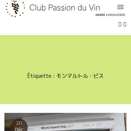
Skip
to
content
Étiquette :
モンマルトル・ビス
20
Déc