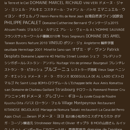
DOMAINE MARCEL RICHAUD
ドメーヌ・ジャ
la Terre et le Ciel
VINI VERI
ン・ミシェル・アルキエ
エマニュエル・ウ
コスタドール・フォアン
ル・バトセ
イヨン・オヴェルノワ
台湾自然派ワイン試飲会
Henri-Pierre fils de René Jean
PHILIPPE PACALET
Domaine Catherine Bernard
ヴィンテージュ2015
Atsumi Foods
ジョルジュ・ルマリエ
アレ・レ・ヴェール
A L’HOMME SAUVAGE
DOMAINE DES AMIEL
フランスサッカーワールド優勝2018年
Trois Seigneurs
VINISUD
Taiwan Buvons Nature 2018
ポワン・ジェ
Angleterre
輪飲学園
オザミ・デ・ヴァン
Patrick
oeuillade
Hermitage 2001
Minette Sano san
Desplats
Domaine Lapierre
40 Maltby Street London
シェフ フレデリック
シンガポールレストラン・アンドレ
Nuitage
Vin de primeur
Bourgeuil
フレンチレ
ブルゴーニュ
ストラン・ラ・ピヨッシュ
レストラーダ地域
Vieux Sage
へニン
グ・オエッシュ
ドメーヌ・ド・ラ・ガランス
BODEGUILLA DE AL LADO
ビストロ
Aux Amis Komatsu
マルゴ
Pic Saint Loup
BOMトロワザムール
L'Echappee belle
san
Strasbourg
Domaine de Chateau Gaillard
テロワール
Pommard Premier Cru
ドメーヌ・グレゴリー・ギヨーム
アシニャン村
cuvée Coup de Foudre
Village Montpeyroux
Kyushu Oita
ババス
ローラン・フェル
Restaurant
KITANOSE
BIOJOLAISE
Mariage de Nomura Takaki
restaurent La Casa del Perro
ドメーヌ・ヨヨ
Apps
Chut ......Derain
石川県小松市のエスポアもりたか
ボデ
ガ・コーゾン醸造元
Strohmeier
Rémy et Olivier
オップラ
ＢＭОの山田さん
ルイッ
domaine de l'anglore
西南部地方
ク
レキュム
インポーター「アヴニール社」