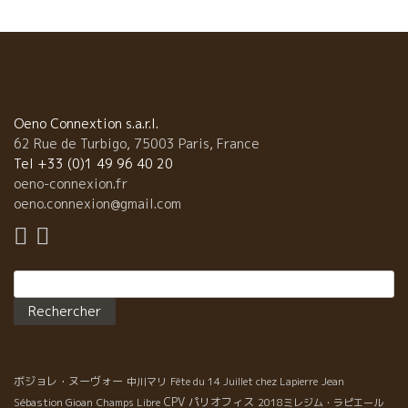
風が吹いています。 パリにあってもおかしくない品揃え。 クリ
ストフ・パカレも驚くワインがズラリと並んでいる。 台湾の自然
派ワインインポーターのレベッカさんが大好きなパルティーダ・
クルーズの“TS”もあり。 クリストフのおじさん
マルセル・ラピエール、フィリップ・ジャンボンもあり。 那覇の
皆さん！ 沖縄の旅に来た人へ、 ここで自然派ワインを仕入れて沖
縄の海でやるのも最高ですよ。
Oeno Connextion s.a.r.l.
62 Rue de Turbigo, 75003 Paris, France
Tel +33 (0)1 49 96 40 20
oeno-connexion.fr
oeno.connexion@gmail.com
Rechercher :
ボジョレ・ヌーヴォー
中川マリ
Fête du 14 Juillet chez Lapierre
Jean
CPV パリオフィス
Sébastion Gioan
Champs Libre
2018ミレジム・ラピエール