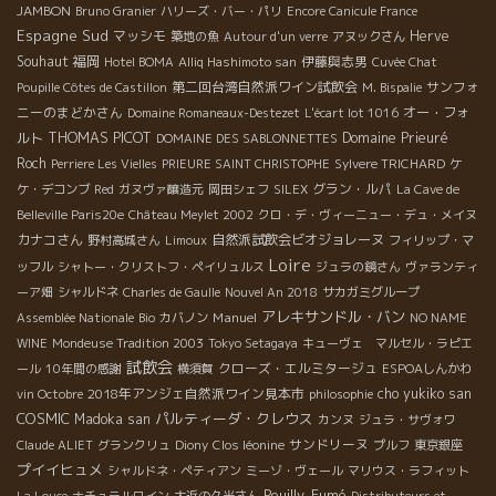
JAMBON
Bruno Granier
ハリーズ・バー・パリ
Encore Canicule France
Espagne Sud
マッシモ
Herve
築地の魚
Autour d'un verre
アヌックさん
Souhaut
福岡
伊藤與志男
Hotel BOMA
Alliq Hashimoto san
Cuvée Chat
第二回台湾自然派ワイン試飲会
サンフォ
Poupille Côtes de Castillon
M. Bispalie
ニーのまどかさん
オー・フォ
Domaine Romaneaux-Destezet
L'écart lot 1016
THOMAS PICOT
ルト
Domaine Prieuré
DOMAINE DES SABLONNETTES
Roch
Perriere Les Vielles
PRIEURE SAINT CHRISTOPHE
Sylvere TRICHARD
ケ
グラン・ルパ
ケ・デコンブ
Red
ガヌヴァ醸造元
岡田シェフ
SILEX
La Cave de
Belleville Paris20e
Château Meylet 2002
クロ・デ・ヴィーニュー・デュ・メイヌ
カナコさん
自然派試飲会ビオジョレーヌ
野村高城さん
Limoux
フィリップ・マ
Loire
ッフル
シャトー・クリストフ・ペイリュルス
ジュラの鏡さん
ヴァランティ
ーア畑
シャルドネ
Charles de Gaulle
Nouvel An 2018
サカガミグループ
アレキサンドル・バン
Manuel
Assemblée Nationale
Bio
カバノン
NO NAME
WINE
Mondeuse Tradition 2003
Tokyo Setagaya
キューヴェ マルセル・ラピエ
試飲会
クローズ・エルミタージュ
ール
10年間の感謝
横須賀
ESPOAしんかわ
2018年アンジェ自然派ワイン見本市
cho yukiko san
vin Octobre
philosophie
COSMIC
パルティーダ・クレウス
Madoka san
カンヌ
ジュラ・サヴォワ
サンドリーヌ
Claude ALIET
グランクリュ
Diony
Clos léonine
プルフ
東京銀座
プイイヒュメ
シャルドネ・ペティアン
ミーゾ・ヴェール
マリウス・ラフィット
Pouilly-Fumé
La Louce
ナチュラルワイン
大近の久米さん
Distributeurs et