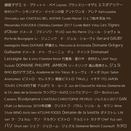
銀座オザミ
エスポアツアー
ラ・プティトゥ・ペペ
Leynes
ブラッスリーオザミ
BMOツアー
シモンヌサン・ドゥランの母
アントワンヌ・アレナ
Katsuyama
Shinsaku san
CHATEAU BEL AVENIR
Cuvée Marcel
シェフ鈴木洋治
Mr.
Les Vignes
Masanobu FUKUOKA
Château Cambon 2017
Cuvée Bedit Vilou
d'Olivier
ドメーヌ・フランソワ・サンロ
son fils Pierre
ジュール・ショヴェ
la
Gerard GAUBY
Porte de Bourgogne
レ・ジュニック・ド・ジュル・ショーヴェ
Domaine Grégory
Remi DUFAIRE
mamagoto
伊藤さん
Massimo & Antonella
Guillaume
Emmanuel
ドメーヌ・ドゥ・ヴィーニュ・デュ・マインヌ
Lassaigne
Bar à vins Chambre Noire
竹富島・星のや・吉村さん
chef Youji
DOMAINE PHILIPPE JAMBON
ジュラ
Suzuki
リースリング
高山南美さん
BMO 社のマサコさん
Academie de Vin Tokyo
キューヴェ・ティボ
Dijon
Salon
Anonymes
ビストロ・セレスタン
銀座ビストロ「PAUL」
イオデ
ITO JAPON
TOURS
CPVの竹下君
アルボワ
ラ・ルース
Jus de Chausette
Abriou
Domaine de
Bistro Les
la St-Jean de la Gineste
ラングロールのエリックとマリー・ロー
Biodynamie
Canons
GAN
CHATEAU CHRISTOPHE PEYRUS
ソルスルリ2017
chan
Le Batossay
2018年収穫・クリストフ・パカレ
シリル・ル・モワン
Wine
Domaine de la lunotte
Style WINO
Aichi ken ATSUMI FOODS
ボナストレ
LIN
san
ラ・フェルム・サン・マルタン
ビストロ・マルミット
カナダ
Chef Yuji san
パリ
カタロ
Shun san
シェフ・ジェローム・ジェグル
Domaine Benoit Courault