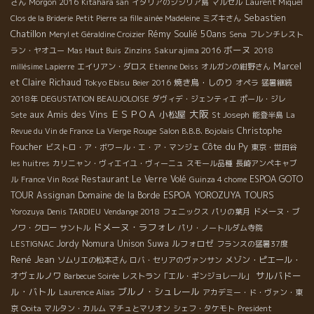
さん
Morgon 2016
Kitahara san
イタリアのシシリア島
マルセル
Laurent Miquel
Sebastien
Clos de la Briderie
Petit Pierre
sa fille ainée Madeleine
ミズキさん
Chatillon
Rémy Soulié 50ans
Meryl et Géraldine Croizier
Sena
フレンチレスト
ボーヌ
Sakurajima 2016
ラン・ヤオユー
Mas Haut Buis
Zinzins
2018
Marcel
millésime Lapierre
エイリアン・ダロス
Etienne Deiss
オルガンの紺野さん
et Claire Richaud
Tokyo Ebisu
焼き鳥・しのり
Beier 2016
オペラ
猛暑継続
2018年
DEGUSTATION BEAUJOLOISE
ダヴィデ・ジェンティエ
ポール・ジレ
大阪
aux Amis des Vins
ＥＳＰＯＡ
小松屋
Sete
St Joseph
能登半島
La
Christophe
Revue du Vin de France
La Vierge Rouge
Salon B.B.B. Bojolais
Côte du Py
Foucher
ビストロ・ア・ボワール・エ・ア・マンジェ
東京・世田谷
les huitres
カリニャン・ヴィエイユ・ヴィーニュ
スモール品種
長崎アンペキャブ
Restaurant Le Verre Volé
ESPOA GOTO
ル
France Vin Rosé
Guinza 4 chome
TOUR
Assignan
Domaine de la Borde
ESPOA YOROZUYA TOURS
Yorozuya
Denis TARDIEU
Vendange 2018
フェニックス
パリの葉月
ドメーヌ・ブ
ドメーヌ・ラフォレ
ノワ・クロー
サントル
パリ・ノートルダム寺院
Jordy
Nomura Unison Suwa
ルフォロゼ
LESTIGNAC
フランスの猛暑37度
René Jean
メゾン・ピエール・
ソムリエの松本さん
ロバ・セリアのヴァンサン
サルバドー
オヴェルノワ
Barbecue Soirée
レストラン「エル・ギンジョレール」
ル・バトル
ブルノ・シュレール
Laurence Alias
アカデミー・ド・ヴァン・東
京
Ooita
マルタン・カルム
マチュとマリオン
シェフ・タケモト
President