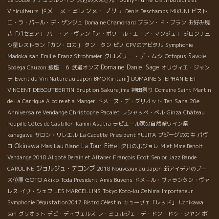
ドメーヌ・ミレンヌ・ブリュ
Viticulteurs
Denis Deschamps
MIKUNI
ビスト
ロ・ラ・パール・デ・ザンジュ
Domaine Chamonard
ブラン・ド・ブラン
お好み焼
き「パセミア」
バー・ア・ヴァン「ア・ボワール・エ・ア・マンジェ」
ジロンナ三
ツ星レストラン「カン・ロカ」
タン・タン
ピノ
CPVのアビタル
Symphonie
クロズリー・デ・ムシ
Savoie
Madoka san
Emilie
Franz Strohmeier
Octopus
Domaine Daniel Sage
Bodega Cauzon
銀座 ６
武道オンズ
オリヴィエ・ジャン
テ
Event du Vin Nature au Japon
BMO Kiritani]
DOMAINE STEPHANIE ET
VINCENT DEBOUTBERTIN
Eruption Sakurajima
神田祭り
Domaine Saint Martin
Sara
de La Garrigue
A boire et a Manger
ドメーヌ・デ・グリオット
Ten
20e
Anniversaire Vendange Christophe Pacalet
レシャッペ・ベル
Ginza
Château
Poupille Côtes de Castillon
Kamm Asutra
ラピエール家の自然派ワイン祭
President FUJITA
kanagawa
サロン・リレエル
La Cadette
ブジーグのカキ
パヴ
Okinawa
La Tour Eiffel
ロ
Mas Lau Blanc
夕日のボジョレ
M et Mme Benoit
Vendange 2018 Aligoté Derain et Altaber
François Ecot
Senior Jazz Bande
ジョルジュ・デコンブ
CAROLINE
2018 Nouveaux au Japon
新アイデアのブー
GOTO Akiko
ス位置
Toda President
Amis Buvons
ドメール・ヴァランタン・ヴァ
レス
イヴ・シェフ
LES MARCELLINS
Tokyo Koto-ku Oshima
Importateur
Symphonie Dégustation2017
Bistro Célestin
キューヴェ「レッド」
Uchikawa
san
グリオット
デビ・ディヴェルス
レ・ミュルジェ・デ・ドン・ドゥ・シヤン
ポ