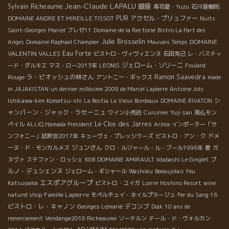
Jean-Claude LAPALU
銀座
Sylvain Richeaume
寿司屋・Yuzu
石川亜樹則
PUR
アクセル・プリュファー
DOMAINE ANDRE ET MIREILLE TISSOT
Nuits
Saint-Georges
Marcel
ブレゼ11
Domaine de la Rectorie
Bistro La Part des
Julie Brosselin
DOMAINE
Anges
Domaine Raphael Champier
Mauvais Temps
VALENTIN VALLES
Eau Forte
ビストロ・ヴィヴィエンヌ
石田克己
レ・バスティ
ジェローム・ソリーニ
ード・ダルキエ
マス・ロー2013年
LEONIS
Foulard
ラ・ピオッシュの林さん
Ramon Saavedra
Rouge
アントニー・ギックス
made
in JAJAKISTAN
un dernier millésime 2009 de Marcel Lapierre
Antoine Joly
シ
Ishikawa-ken Komatsu-shi
La Bestia
Le Vieux Bordeaux
DOMAINE RIVATON
ャンパーン・ジャック・ラセーニュ
ワイン小売店
Cuisinier Yuji san
南仏モン
Le Clos des Jarres
ペイル
ALLIQ Hamada President
Arima
インポーター「サ
ンフォニー」試飲会2017年
キューヴェ・プレッシウーズ
ビストロ・アン・ク
ドメ
ジュンさん
ーヌ・ド・モンカルメス
クロ・ルジャール・ル・ブール1996年
愛
ガ
ブ
ヌヴァ
ステファン・ロッシェ
KGB
DOMAINE AMIRAULT
Iidabashi Le Ginglet
ルノ・デュシェンヌ
ジェローム・ギシャール
Washoku
Beeaujolais
Feu
エスポアグループ
Katsuyama
ビストロ・ユイガ
Loirre
Hoshino Resort
wine
Famille Lapierre
naturel shop
モペルチュイ・ネイルプラージュ
Fer du Sang 16
ビストロ・レ・キャノン
デコンブ
Georges Lemarié
Diak
10 ans de
remerciement
Vendange2018 Richeaume
ソーテルン
テール・ド・ヴォルカン