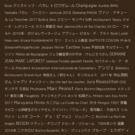
Champagne
クリストッフ・パカレ
トロワザム−ル
BMO
Rose
Aurélie
Yamada
ヴァン・ナチュー
パカレ・ファミリー
canicule 2018
Domaine MADA
ル
La Trenchée
2017 Bulle à Zero
エミリー
モンペイル村
restaurant Yaoyu
ドメ
ーヌ・レグリエール
ラスト営業日
Neil
Jeanne d'Arc et Roi Charles VII
ロー・フォ
ルト
2018年・ボジョレヴィラージュ
アブリュー
ピネル・デ・ブライ
Rosé Lundi
BAPTISTE COUSIN
Imao-san
Alsace Humbrebrecht
サン・ミッシェル教会
M de B
Eastline
DomainePhilippeTessier
Jacques Février
Suwa
戸田社長
オルヴォー、オ
DOMAINE
リゾン
Melon de Bourgogne
ジュラ醸造家のかがみ・けんじろうさん
JEAN-MARC LAFOREST
Izakaya Furabo
pacalet familly
セパラメール・ア・ボ
アンジェ
ワール
Président Association Internationale de Sommeliers
Boldness
中山良則
Restaurant Grand Huit
岩田さん（岩ちゃん）
モンカルメス 2011年
Roussillon
Jura
さん
シャブリ
チャリティー
On s'en bat les couilles
OSE
Marc Pesnot
モンタダ
文芸社
Phylloxera
Paris Bistro Dégustation
メティス
17
東京三鷹
Faugères
マッシモとアントネッラ
松岡さん
Mitani-san
Eau Forte
Maruyama Hiroto
ヨヨ
2017
カニグ山
La Cuvée du Chat
Morgon 1997
那覇
ラピエール研修生のセイヤさん
ワインバー「クルーズ」
寿司職人・大田大介
シル
コート・デュ・ピ
ヴァン・レスポ
マルコ・ジュリアーニ
Bistrot La Part de
BISSOH
Anges
ケヴィン・デコンブ
ドメーヌ・リショーム 1989年シラ
猛暑
グループ・エスポア
2018年
ニクタロピ
Bistro Buvards
モン・ブリュリウス
イ