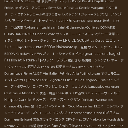
La Terre d'Or
ピエール橋
奈良セイヤ
フレッド
Rouge
Davide Chapelle
Cuveé
Précieuse
ダンス・アンコール
Rémy Soulié Rosé
La Désirée
Margaux
ドメーヌ・
アンダ
ド・ラ・セネシャリエールのミワコさん
レストラン「シャトーブリアン」
ルシア
モンドゥーズ・トラディション2003年
SOPEXA
TAKI BAKE
炭焼・しの
り・中山夫妻
To-han Ishibashi san
Saint-Etienne-des-Oullières
DOMAINE
セーヌ河
CHRISTIAN BINNER
Florian Looze
サンフォニー・テイスティング
ル・
ニコラ・
ERIC DE SOUSA
ｒタン・デメ
シャトー・ジャン・フォー
La Corse
ルノー
ESPOA Nakamoto
Importateur BMO
桜・花見
ヴァン・レザン・ゴロワ
Perpignan
Laurent Bagnol
ESPOA Kamataya
vin WA
ポン・ト・シャンジュ
Passion et Nature
パトリック・デプラ
勝山さん
飯田橋 ジャングレ
オー・ザ
ルジラ
リヨンの石田さん
Pas à Pas
柳沼憲一さん
Olivar
トゥルイヤス
Dynamitage
Pierre ALIET
Vin italien
Pet Nat
Alliq Fujimoto san
オヴェルニュ
アントネッラ
Quinta do Carril
Vignobles Elian Da Ros
Nagano Suwa
ワインバ
ー・ア・ボワール・エ・ア・マンジェ
シェフ・リョウさん
Languedoc Assignan
C'est pas la Mer à boire
武道・剣道
ESPA
キタノセ店のシェフ
ブラーヴ・マルゴ
Philippe Carrille
ドメーヌ・バティスト・クザン
Portugal
Avenue des
Marseilles
Champs-Elysées
鍋
イヴェントツアー
ルーツ66
ロニス・エトワレ
サ
ンテチエンヌ・デ・ズリエール村
ユウジさん
Oenoconnexion Kisho
由紀子さん
Dominique Belluard
東銀座ヴィヴィエンヌ
CPVチーム
CPV Madoka
Le Monde de la
CPV菊池まどか
Aux Amis Tokyo
Nature
デート
ワインバー・ヴィノヴェリータ