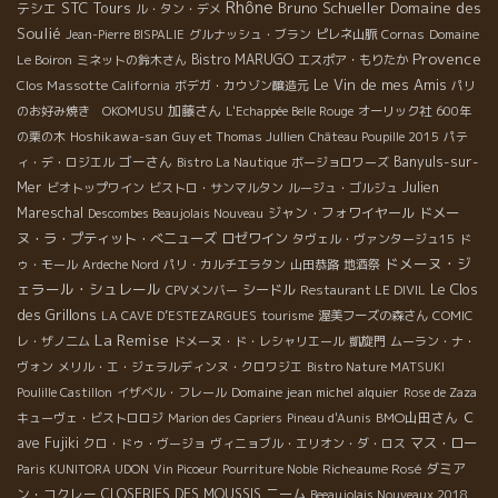
Rhône
STC Tours
Bruno Schueller
Domaine des
テシエ
ル・タン・デメ
Soulié
Jean-Pierre BISPALIE
グルナッシュ・ブラン
ピレネ山脈
Cornas
Domaine
Provence
Bistro MARUGO
Le Boiron
ミネットの鈴木さん
エスポア・もりたか
Le Vin de mes Amis
Clos Massotte
California
ボデガ・カウゾン醸造元
パリ
加藤さん
のお好み焼き OKOMUSU
L'Echappée Belle Rouge
オーリック社
600年
Hoshikawa-san
の栗の木
Guy et Thomas Jullien
Château Poupille 2015
パテ
ゴーさん
Banyuls-sur-
ィ・デ・ロジエル
Bistro La Nautique
ボージョロワーズ
Mer
Julien
ビオトップワイン
ビストロ・サンマルタン
ルージュ・ゴルジュ
Mareschal
ジャン・フォワイヤール
ドメー
Descombes Beaujolais Nouveau
ヌ・ラ・プティット・べニューズ
ロゼワイン
タヴェル・ヴァンタージュ15
ド
ドメーヌ・ジ
ゥ・モール
Ardeche Nord
パリ・カルチエラタン
山田恭路
地酒祭
ェラール・シュレール
Le Clos
シードル
CPVメンバー
Restaurant LE DIVIL
des Grillons
LA CAVE D’ESTEZARGUES
tourisme
渥美フーズの森さん
COMIC
La Remise
レ・ザノ二ム
ドメーヌ・ド・レシャリエール
凱旋門
ムーラン・ナ・
ヴォン
メリル・エ・ジェラルディンヌ・クロワジエ
Bistro Nature MATSUKI
Domaine jean michel alquier
Poulille Castillon
イザベル・フレール
Rose de Zaza
BMO山田さん
Ｃ
キューヴェ・ビストロロジ
Marion des Capriers
Pineau d'Aunis
ave Fujiki
マス・ロー
クロ・ドゥ・ヴージョ
ヴィニョブル・エリオン・ダ・ロス
Richeaume Rosé
ダミア
Paris KUNITORA UDON
Vin Picoeur
Pourriture Noble
ン・コクレー
CLOSERIES DES MOUSSIS
ニーム
Beeaujolais Nouveaux 2018