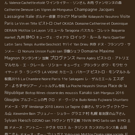
ん
Valence Cachette etoilé
ワインライター・リンさん
お肉
ヴァンセンヌの森
Champagne Jacques
Catherine Deneuve
Les Vignes de Mongueux
Lassaigne
Italie
Marseille
Visite
ボルドー夜景
ガラピア
Kobayashi Yasuhiro
Paris
ビストロ
Le Vin en Tête
Chef OKADA
Domaine Catherine et Dominique
DERAIN
Mottox
Le Layon
ソミュール
Taragona
パスカル・コレット
Boqueria
BMO
九州
ロイック・ルール
market
キューヴェ・ヴォアラ
Paris Quartier
Latin
Sans Temps
Aurélie Geschickt
ヤバイ
Yan Drieu
共存
ドヌ・フランソワ・サ
Domaine Maxime
ンメー・ロ
Nonura Unison Fujiki san
宗像シェフ
プロヴァンス
Magnon
ビストロ・アトリエ
タンタシオン
加賀
Pierre
Apéro
マルセル・エ・クレール・リショー
ボワ・モワセ
キューヴェ・プランタン
ウ
ラ・ランベラ
LA VIGNE
ビストロ・モンマルトル
イヤード
カミーユ・バカーブ
La Chambre Noire Paris 11e
エスポ
桜島2016
Sakagami
レ・ザルミエール
ア・よろずやツアー
Place de la
ノートルダム寺院
La Pioche Hayashi Shinya
République
Kanako san
Biotop Wines
closerie des moussis
Margaux 2016
Glouglou
ブルゴーニュの門
クロ・ド・ヴージョ
Budo Kendo
Fujiwara Shuntaro
サントヴィクトワー
ドメーヌ・マダ
Vendange 2018 Léonis
Le Tagine
小泉さん
ル山
グラエナ村
札幌
Alexendre Bain
ブリュノー・シュラー
彫刻家の山下さん
Sylvain Hoesch
OZONO san
76ヴァン
竹下正樹
76VIN
BMO Saito san
ＢＭО
土
山田
田
ドメーヌ・アント二ー・テヴネ
セロス
ル・タジンヌ
カンヌのレランス島
恭二さん
ド
ドメーヌ・オー・ブリュガス
Yuko-san
Mottox Osaka siège sociale