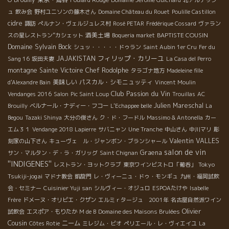
ュ
飲み会
野村ユニソンの藤木さん
Domaine Château du Rouet
Poulille Castillon
cidre
諏訪
ぺルナン・ヴェルジュレス村
Rosé PETAR
Frédérique Cossard
ヴァラン
酒美土場
BAPTISTE COUSIN
スの星レストラン”カシェット
Boqueria market
Domaine Sylvain Bock
シュッ・・・・・ドゥラン
Saint Aubin 1er Cru
Fer du
フィリップ・カリーユ
JAJAKISTAN
Sang 16
坂田夫妻
La Casa del Perro
montagne Sainte Victoire
Chef Rodolphe
タラゴナ地方
Madeleine fille
美味しい
パスカル・シモニュッティ
d'Alexandre Bain
Vincent Moulin
Club Passion du Vin
Vendanges 2016
Salon
Pic Saint Loup
Trouillas
AC
Julien Mareschal
Brouilly
ベルナール・ナディー・フコー
L'Echappee belle
La
Begou
Tazaki Shinya
大分の俊さん
ク・ド・フードル
Massimo & Antonella
カー
エム３１
Vendange 2018 Lapierre
サバニャン
Une Tranche
中山さん
中川マリ
彫
Valentin VALLES
刻家の山下さん
キューヴェ ル・ジャンボン・ブランシャール
salon de vin
Graena
サン・マルタン・デ・ラ・ガリッグ
Saint Chignan
''INDIGENES''
Tokyo
レストラン・ヨットクラブ
東京ワインビストロ「葡呑」
Tsukiji-jogai
マドナ教会
凱旋門
レ・ヴィーニュ・ドゥ・モンギュ
九州・福岡試飲
会・セミナー
Cuisinier Yuji san
シルヴィー・オジュロ
ESPOAたけや
Isabelle
Frère
ドメーヌ・オリビエ・クザン
エルミｒタージュ 2001年
名古屋自然派ワイン
Olivier
試飲会
エスポア・もりたか
M de B
Domaine des Maisons Brulées
Cousin
ニーム
Côtes Rotie
ミレジム・ビオ
ペリエール・レ・ヴィエイユ
La