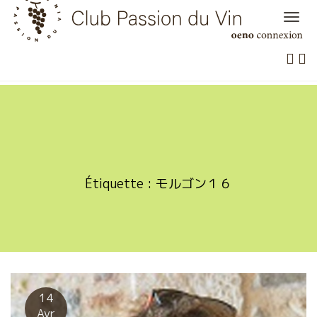
Skip
to
content
Étiquette :
モルゴン１６
14
Avr