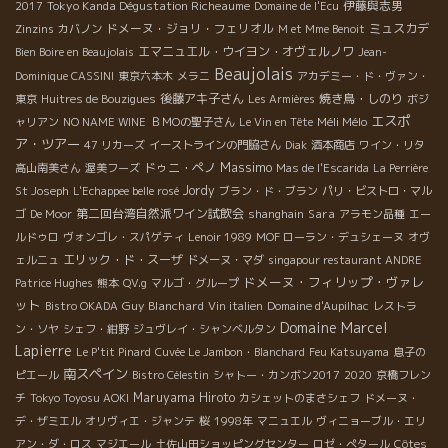
Tokyo Kanda Dégustation Richeaume
伊藤與志男
2017
Domaine de l'Ecu
ドメーヌ・ジョリ・フェリオル
ミュスカデ
Zinzins
カバノン
M et Mme Benoit
エマニュエル・ウイヨン・オヴェルノワ
Bien Boire en Beaujolais
Jean-
Beaujolais
Dominique CASSINI
東京六本木
メラニ
アカデミー・ド・ヴァン・
後藤アキ子さん
焼き鳥・しのり
東京
Huitres de Bouzigues
Les Armières
ボジ
エスポ
Méli Mélo
ャリアン
NO NAME WINE
ＢＭОの聖子さん
Le Vin en Tête
ア・ツアー
47 リカーズ
イーストラインの門脇さん
Diak
酒本商店
ワイン・リタ
Massimo
ドゥニ・ペノ
高山南美さん
渥美フーズ
Mas de l'Escarida
La Perrière
Jordy
St Joseph
L'Echappee belle rosé
ブラン・ド・ブラン
パリ・ビストロ・マル
第二回台湾自然派ワイン試飲会
Sara
ゴ
De Moor
shanghain
アラモン品種
エー
ルドゥロ
ヴォンゴレ・スパゲティ
Lenoir 1989
MOF ローラン・デュシェーヌ
オヴ
エリック・ド・スーザ
ェルニュ
ドメーヌ・マダ
singapour restaurant ANDRE
ドメーヌ・フィリップ・ヴァレ
Patrice Hughes
熊本
QV.g
マルゴ・グループ
ット
Guy Blanchard
Bistro OKADA
Vin italien
Domaine d'Aupilhac
レストラ
Domaine Marcel
ン・ソヤ
シェフ・紺野
ジュヴレイ・シャンベルタン
Lapierre
Le P'tit Pinard
Cuvée Le Jambon・Blanchard
Feu Katsuyama
息子の
南スペイン
ピエール
Bistro Célestin
シャトー・カンボン2017
2020
京橋フレン
Maruyama Hiroto
チ
Tokyo Toyosu AOKI
カシェットのまさシェフ
ドメーヌ・
デ・ザミエル
オリヴィエ・ジャンテ
桜
1998年
マニュエル
ヴィニョーブル・エリ
アン・ダ・ロス
マジエール
土佐山田ショッピングセンター
ロゼ・ぺタール
Côtes