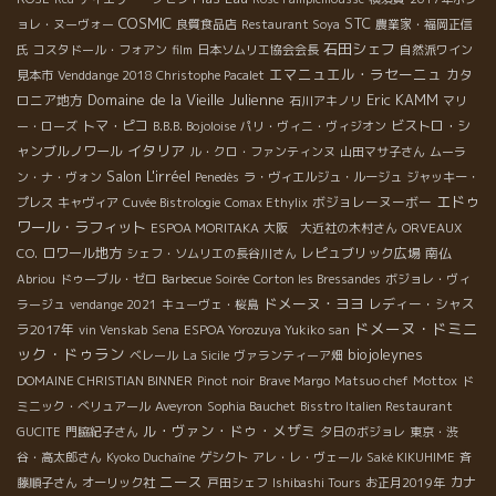
COSMIC
STC
ョレ・ヌーヴォー
良質食品店
Restaurant Soya
農業家・福岡正信
石田シェフ
氏
コスタドール・フォアン
film
日本ソムリエ協会会長
自然派ワイン
エマニュエル・ラセーニュ
カタ
見本市
Venddange 2018 Christophe Pacalet
Domaine de la Vieille Julienne
Eric KAMM
ロニア地方
石川アキノリ
マリ
トマ・ピコ
ビストロ・シ
ー・ローズ
B.B.B. Bojoloise
パリ・ヴィニ・ヴィジオン
イタリア
ャンブルノワール
ル・クロ・ファンティンヌ
山田マサ子さん
ムーラ
Salon L'irréel
ン・ナ・ヴォン
Penedès
ラ・ヴィエルジュ・ルージュ
ジャッキー・
エドゥ
ボジョレーヌーボー
プレス
キャヴィア
Cuvée Bistrologie
Comax Ethylix
ワール・ラフィット
ESPOA MORITAKA
大阪 大近社の木村さん
ORVEAUX
ロワール地方
レピュブリック広場
南仏
CO.
シェフ・ソムリエの長谷川さん
Abriou
ドゥーブル・ゼロ
Barbecue Soirée
Corton les Bressandes
ボジョレ・ヴィ
ドメーヌ・ヨヨ
レディー・シャス
ラージュ
vendange 2021
キューヴェ・桜島
ドメーヌ・ドミニ
ラ2017年
vin Venskab
Sena
ESPOA Yorozuya Yukiko san
ック・ドゥラン
biojoleynes
ベレール
La Sicile
ヴァランティーア畑
DOMAINE CHRISTIAN BINNER
Pinot noir
Brave Margo
Matsuo chef
Mottox
ド
ミニック・べリュアール
Aveyron
Sophia Bauchet
Bisstro Italien Restaurant
ル・ヴァン・ドゥ・メザミ
GUCITE
門脇紀子さん
夕日のボジョレ
東京・渋
谷・高太郎さん
Kyoko Duchaîne
ゲシクト
アレ・レ・ヴェール
Saké KIKUHIME
斉
ニース
カナ
藤順子さん
オーリック社
戸田シェフ
Ishibashi Tours
お正月2019年