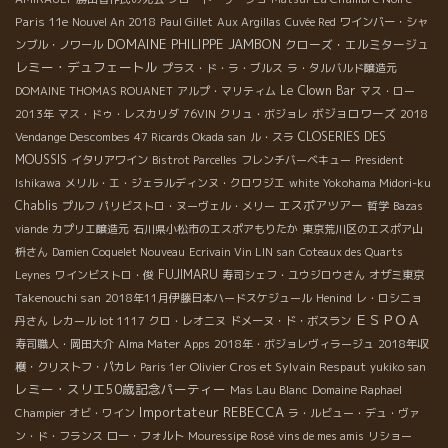
Paris 11e
Nouvel An 2018
Paul Gillet
Aux Argillas
Cuvée Red
ワインバー・シャ
DOMAINE PHILIPPE JAMBON
クローズ・エルミタージュ
ンブル・ノワール
レミー・デュフェートル
プラス・ド・ラ・ブルス
ラ・タルバルド醸造元
Le Clown Bar
DOMAINE THOMAS ROUANET
アルプ・マリティム
マス・ロー
ボジョロワーズ
2013年
マス・ドゥ・レスカリダ
76VIN
クリュ・ボジョレ
2018
CLOSERIES DES
Vendange Descombes
47 Ricards Okada san
ル・スラ
MOUSSIS
イタリアワイン
Bistrot Parcelles
フレンチバーベキュー
President
Ishikawa
メリル・エ・ジェラルディンヌ・クロワジエ
white
Yokohama Midori-ku
Chablis
エスポアツアー
プルフ
パリビストロ・ヌーヴェル・メリー
哲学
Bazas
viande
カプリエ醸造元
石川県小松市のエスポアもりたか
東京荒川区のエスポア山
枡さん
Damien Coquelet Nouveau
Ecrivain Vin LIN san
Coteaux des Quarts
FUJIMARU
Leynes
ワインビストロ・俊
寿司シェフ・ユウジロウさん
オザミ東京
Takenouchi san
2018年11月伊藤日本ハードスケジュール
Henind
レ・ロシニョ
ＥＳＰＯＡ
丹さん
レカール lot 1117
クロ・レオニヌ
ドメーヌ・ド・ボスラン
寿司職人・岡田大介
Alma Mater
Apps
2018年・ボジョレヴィラージュ
2018年収
Olivier Cros et Sylvain Respaut
穫・クリストフ・パカレ
Paris 1er
yukiko san
レミー・スリエ50歳記念パーティー
Mas Lau Blanc
Domaine Raphael
Importateur REBECCA
Champier
オビ・ワイン
ラ・ルビュー・デュ・ヴァ
ン・ド・フランス
ロー・フォルト
Mouressipe Rosé
vins de mes amis
リショー