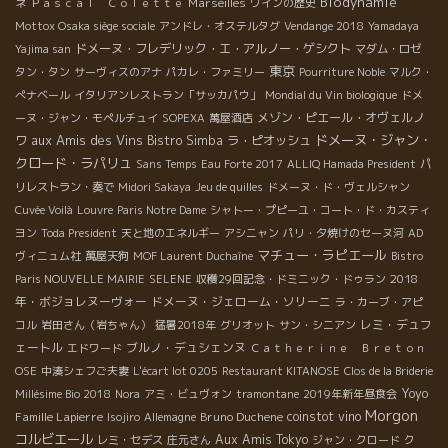
Biodynamie
Marseilles
ネ
Ｐａｓｃａｌ Ｃｏｌｅｔｔｅ
ワインの歴史
Mottox Osaka siège sociale
アンドレ・オステルタグ
Vendange 2018
Yamadaya
ドメーヌ・フレデリック・エ・アルノー・ゲシクト
Yajima san
マダム・ロゼ
東京
タン・タン
サーヴィスのアナ
パカレ・ファミリー
Pourriture Noble
マルク・
ぺナベール
イタリアンレストラン「サッカパウ」
Mondial du Vin biologique
ドメ
メゾン・ピエール・オヴェルノ
ーヌ・ジャン・モペルチュイ
SOPEXA
萬屋酒店
aux Amis des Vins
ドメーヌ・ジャン・
ワ
Bistro Simba
ラ・ピオッシュ
クロード・ラパリュ
Sans Temps
Eau Forte 2017
ALLIQ Hamada President
パ
リレストラン・奏で
Midori Sakaya
Jeu de quilles
ドメーヌ・ド・ヴェルシャン
Cuvée Voilà
Louvre
Paris Notre Dame
シャトー・プピーユ・コート・ド・カスティ
ヨン
Toda President
天と地のエネルギー
アシニャン
パリ・夕焼けのセーヌ河
AD
マチュー・ラピエール
ヴィニュム社
萬屋天狗
MOF Laurent Duchaîne
Bistro
2018
Paris NOUVELLE MAIRIE
SELENE
収穫29回記念・ドミニック・ドゥラン
年・ボジョレヌーヴォー
ドメーヌ・ジェローム・ソリーニ
ラ・カーブ・アピ
レミ・デュフ
コル
岩田さん（岩ちゃん）
猛暑2018年
グリオット
サン・シニアン
ェートル
ブルノ・デュシェンヌ
エドワード
Ｃａｔｈｅｒｉｎｅ Ｂｒｅｔｏｎ
OSE
中湊シェフご夫妻
L'écart lot 0205
Restaurant KITANOSE
Clos de la Briderie
Yoyo
Millésime Bio 2018
Nora
アミ・ビュヴォン
tramontane
2019年新年昼食会
Morgon
Famille Lapierre
Bruno Duchene
coinstot vino
Isojiro
Allemagne
コルビエール
Aux Amis Tokyo
レミ・セデス
庄元さん
ジャン・クロード
ク