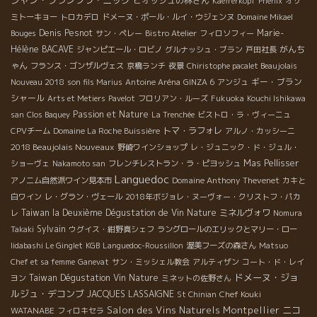
ピオッシュの林さん
Kaefferkopf
Phenix
オザ
ミトーキョー
トロカデロ
ドメーヌ・ポール・ルイ・ウジェンヌ
Domaine Mikael
Denis Pesnot
Marie-
Bouges
サン・ペレー
Bistro Atelier
フィロソフィー
Hélène BACAVE
がんち
ジャンピエール・ロビノ
グルナッシュ・ブラン
戸田社長
ゃん
フランス・ゴンザルヴェス
京橋ランチ
夜景
Chiristophe pacalet Beaujolais
ギー・ブラン
Nouveau 2018
son fils Marius
Antoine Aréna
GINZA 6
アンジュ
シャール
Arts et Metiers
Pavelot
フロリアン・ルーズ
Fukuoka
Kouchi Ishikawa
Passion et Nature
san
Clos Baquey
La Trenchée
ビストロ・ラ・ヴィーニュ
トマ・ラフォレ
CPVチーム
Domaine La Roche Buissière
アルノ・カッシーニ
2018 Beaujolais Nouveaux
野崎ワインショップ
レ・ジュニック・ド・ジュル・
Mas Pellisser
ショーヴェ
Nakamoto san
フレンチレストラン・ラ・ピヨッシュ
Languedoc
Domaine Anthony Thevenet
アノニム自然派ワイン見本市
カキと
白ワイン
レ・グラン・ヴェール
2018年ボジョレ・ヌーヴォー・クリストフ・パカ
Taiwan la Deuxième Dégustation de Vin Nature
ミネルヴォワ
レ
Nomura
Sylvain
Takaki
ウグイス・紺野真シェフ
ラングロールのエリックとマリー・ロー
Iidabashi Le Ginglet
KGB
Languedoc-Roussillon
渥美フーズの森さん
Matsuo
Chef et sa femme
Ganevat
サン・ミッシェル教会
アルティザン
コート・ド・レイ
ドメーヌ・ジョ
Taiwan Dégustation Vin Nature
ヨン
ミネットの佐野さん
ルジュ・デコンブ
JACQUES LASSAIGNE
Chef Kouki
St Chinian
Salon des Vins Naturels Montpellier
ニコ
WATANABE
フィロキセラ