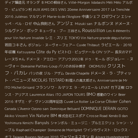
ディア醸造元
オランダ
ＢＭОの桐谷さん
Villié-Morgon
Iidabashi Méli Mélo
アルボ
ワ・ピュピラン村
AUX AMIS DES VINS 20eme Anniversaire 2017
La Trenchée
中湊シェフ
ロゼワイン
2016
Juliénas
マルマンド
Marie-lo de l'Anglore
エシャ
アンジェ
ナルボンヌ
中山良則さん
ドメーヌ・
ッペ・ベル・ロゼ
Mizuki san
Roussillon
シルヴァン・ボック
キューヴェ・ブー
三谷さん
Les 4 éléments
レミ・スリエ
pour Vin Nature
Invalide
TOKYO Vin Nature grande dégustation
岩田コキさん
ラピエール・2018
ボジョレ・ヌーヴォーフェアー
Cuvée Thibaut
Côte du Py
年収穫
Katsuyama
ビストロ・ビュヴァール
CPV ツアー
長女のマド
ボジョレー ・ヌ
レーヌちゃん
ドメーヌ・アミロー
アブリウ2002年
ドゥ・モール
クリスト
ーヴォー
Domaine Pattes-Loup
パリのお好み焼き OKOMUSU
フ・パカレ
ドメーヌ・ラ・プティッ
パリの夜
ジル・アザム
Davide Chapelle
ト・べニューズ
NICOLAS TESTARD
料理人の高太郎さん
Anniversaire de Mr
フランソワ・ルマリエ
ITO
Michel Grisard
ラ・ペリエール
LEVAT
竹下正樹
ロラ
BMO
ンス・アリアス
Laurence Alias
ITO JAPON TOURS
感動のワイン
Beier
Olivier Cohen
2016
オザミ・デ・ヴァン20周年記念
Cuveé Le Rollier
La Corse
DOMINIQUE DERAIN
GOTO
Canada
L'Avenir Ozono san
Dominique Belluard
Akiko
Vin Nature BIM
Vincent
株式会社エスポア
Crosse Road
Kendo 8 dan
Banyuls
Yoshimura Kenichi
シャンボル・ミュージニ・プルミエクリュ
シャン・リ
Raphael Champier
ーブル
Domaine de Montgilet
ワインカヴィスト・ロックス・
ジャジャキスタン
オフ
Taiwan Buvons Nature 2018
月
Alsace Humbrebrecht