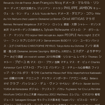
Jean François Nicq
ドメーヌ・マルセル・リシ
Revue du Vin de France
PHILIPPE JAMBON
ョー
ディオニ社の玉城さん
ジュリアン・ドゥラン
キュー
ドメーヌ・ダミアン・コクレ
ヴェ・ル・ラン・デュ・メルル
Yuzu de Paris
Fête
Oriol ARTIGAS
マラガ
du Vin Nature chez Lapierre
Domaine Le Boiron
Rennes
Pernand Vergelesse
ステファン・ロッシェ
銀座・大野
シャトー・オゾンヌ
Sylvain Richeaume
米沢
マルヤガーデンズの柳田さん
ビストロ・ア・ボワール・
PEOPLE
エ・ア・マンジェ
ITO sejour bien occupe au Japon
Paris night
エピス
リー・フィン
カプリエのマリオン
Danse encore
BUDO 11
リン・ユーセン
パトリ
ス・ユグ
CHATEAU CHRISTOPHE PEYRUS
Tokyo Koto-ku Oshima
ブノワ
居酒
エスポア・よろずやツ
屋・風ら坊
Domaine Jerome Saurigny
岩井さん
川村さん
アー
シ
みどり酒屋
vin rosé et somen
2018年収穫・リショーム
レイモン
Thomas
ャトー・プピーユ
肉
マス・ロー・ブラン
加賀
マチュ
マス・オ・ビュイ
Charles
ビストロ・アトリエ
Aznavour
Cyril
パシオン・エ・ナチュール心斎橋店
フィリ
ボワ・モワセ
ップ・マッフル
Cachette Masa chef
Rita
Importatrice Kadowaki
san
収穫2018年・ドミニック・ドゥラン
インポーター「アヴニール社」
Babass
クラブ・パッション・デュ・ヴァン
オゼ
サぺルリ・ポペット
Xavier
bistro
YUIGA de Kanazawa
ボジョレ・クリストフ・パカレ
Fujiwara
1er Cru La Perrière
Hirofumi SHOJI さんご夫妻
Abouriou 2002
Matheus
ミレジム・ビオ2019
葡萄
Taipei
ジュース
Sakagami Groupe
モトクッス大阪本社
パリ・ビストロ・サガン
ジャン・フランソワ・ニック