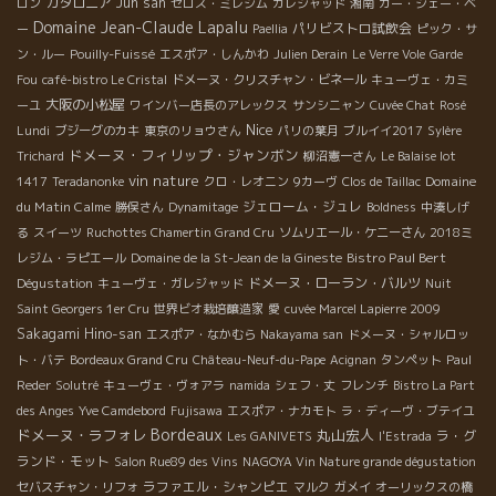
カタロニア
Jun san
ロン
セロス・ミレジム
ガレジャッド
湘南
カー・ジェー・ベ
Domaine Jean-Claude Lapalu
パリビストロ試飲会
ー
Paellia
ピック・サ
ン・ルー
Pouilly-Fuissé
エスポア・しんかわ
Julien Derain
Le Verre Vole
Garde
Fou
café-bistro Le Cristal
ドメーヌ・クリスチャン・ビネール
キューヴェ・カミ
大阪の小松屋
ーユ
ワインバー店長のアレックス
サンシニャン
Cuvée Chat
Rosé
Nice
Lundi
ブジーグのカキ
東京のリョウさん
パリの葉月
ブルイイ2017
Sylère
ドメーヌ・フィリップ・ジャンボン
Trichard
柳沼憲一さん
Le Balaise lot
vin nature
Domaine
1417
Teradanonke
クロ・レオニン
9カーヴ
Clos de Taillac
du Matin Calme
ジェローム・ジュレ
勝俣さん
Dynamitage
Boldness
中湊しげ
る
スイーツ
Ruchottes Chamertin Grand Cru
ソムリエール・ケニーさん
2018ミ
Bistro Paul Bert
レジム・ラピエール
Domaine de la St-Jean de la Gineste
Dégustation
ドメーヌ・ローラン・バルツ
キューヴェ・ガレジャッド
Nuit
Saint Georgers 1er Cru
世界ビオ栽培醸造家
愛
cuvée Marcel Lapierre 2009
Sakagami Hino-san
エスポア・なかむら
Nakayama san
ドメーヌ・シャルロッ
ト・バテ
Bordeaux Grand Cru
Château-Neuf-du-Pape
Acignan
タンペット
Paul
Reder
Solutré
キューヴェ・ヴォアラ
namida
シェフ・丈
フレンチ
Bistro La Part
des Anges
Yve Camdebord
Fujisawa
エスポア・ナカモト
ラ・ディーヴ・ブテイユ
Bordeaux
ドメーヌ・ラフォレ
丸山宏人
ラ・グ
Les GANIVETS
l'Estrada
ランド・モット
Salon Rue89 des Vins
NAGOYA Vin Nature grande dégustation
ラファエル・シャンピエ
セバスチャン・リフォ
マルク
ガメイ
オーリックスの橋