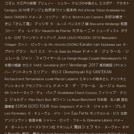
コさん
大江戸の夜景
ブリュノー・シュラー
マルゴの中島さん
エスポア・ ナカモト
2018年アンジェ自然派ワイン見本市
Canigou
Pot d'Anne
Tokyo Arakawa-ku
Bistro Les Canons
お好み焼き・
Denis TARDIEU
ドメーヌ・リリアン・ボシェ
きじ「さんて寛」
マッシモ
和食
ラ・ルース
ベンスカブ
鍋
Brasserie Vendange
カタルーニャ
コトー・デュ・レイヨン
Hayashi de Pioche
シューディスト
タヴ
ェル・ロゼ
ヴァンサン
ディアック
JEAN LOUIS POUDOU
2018 Beaujolais
Kanako san
Villages
ヴァン・ピックール
Mr. Hiroshi OSONO
Kajikawa san
ラ・
ドメーヌ・ジェラール・シ
グラン・ルパ
プラツ
ミス・テール
Gaec du Mazel
ュレール
ジャン・フォワイヤール
La Vierge Rouge
Couple Wakabayashi
10
Vendange 2017
年間の感謝
セロス
SAKE
Sorcellerie 2017
東京銀座
CPVメン
エリアン・ダロス
Okonomiyaki Kiji SANTEKAN
バー
アントネッラ
Restautrant Fernandaise
cuvée Marcel Lapierre
ミネットの鈴木さん
マッシモと
ドメーヌ・デ・フラール・ルージュ
Roots
アントネッラ
アセンブラージュ
66
Shubidoba
フィリップ・テシ
シャトーヌッフ・デュ・パップ
Chant Coucou
エ
ジョルディ
Mas Haut Buis
赤ワイン
La Noue Blanchard
日本酒 五人娘
国会
ESPOA GOTO TOUR
ドメーヌ・ジャッキー・プレス
議事堂
Trois Seigneurs
Eau Forte
Les Pyrenees
ラ・キューヴェ・ドゥ・シャ
モンマルトル・ビス
北欧
Domaine Léonis
アンジュヴァン
能登半島
シャトー・ロック・フォール
ドメー
萬谷シェフ
ヌ・ボートレイ
イーストライン社
マキシムス
モト・ヌーヴォー
ＢＭ
Brouilly
東京・鴬谷
О
Foulard Rouge
Domaine Jérôme Guichard
北アルデッシ