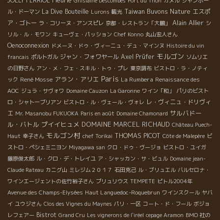
JOLLY FERRIOL
Ghislaine Descombes
Port du Thon
カメル
ジャンポー
Taiwan Buvons Nature
La Dive Bouteille
エスポ
ル・ドーマン
Lurons
観光
Alain Allier
ア・ゴトー
ラ・コリーヌ・アンスピレ
京都・レストラン「大鵬」
シ
リル・ル・モワン
キューヴェ・パッション
Chef Konno
丸山宏人さん
Oenoconnexion
ドメーヌ・ドゥ・ヴィーニュ・デュ・マインヌ
Histoire du vin
モルゴン
ジャン・フォワヤール
Axel Prüfer
francais
ポルトガル
ソムリエ
の日野さん
アン・メ・フェ・スキル・トゥ・プレ
東京調布
ビストロ・ラ・ノティ
Paris
アラン・アリエ
René Mosse
La Rumbera
ック
Renaissance des
AOC
ジュラ・サヴォワ
Domaine Cauzon
La Garonne
ワイン「和」
パリのビスト
レ・ヴィニュ・ドリヴィ
ロ・シャトーブリアン
ビストロ・ル・ヴェール・ヴォレ
サルバドー
エ
Mr. Masanobu FUKUOKA
Paris en août
Domaine Chamonard
ル・バトル
プイイヒュメ
DOMAINE MARCEL RICHAUD
Château Puech-
モルゴン村
THOMAS PICOT
Haut
幸子さん
chef Torikai
Côte de Malepère
ビ
ストロ・ペシェミニヨン
Miyagawa san
クロ・ドゥ・ヴージョ
ビストロ・ユイガ
藤原俊太郎
ル・クロ・デ・トレイユ
ア・シャッカン・サ・ビュル
Domaine jean-
Claude Rateau
カニグ山
ミレジム２０１７
石田克己
ル・ブリュエル
バルセロナ・
ワインエージェントの佐竹裕子さん
ブリュリウス
TEMPETE
ピトル2004年
Haut Languedoc-Roquebrun
Avenue des Champs-Elysées
ワインスクール
ヤバ
イ
ユウジさん
Clos des Vignes du Maynes
パリ・一区
コート・ド・フール
ボジョ
Bistrot
レフェアー
Grand Cru
Les vignerons de l'iréel
cepage Aramon
BMO 社の