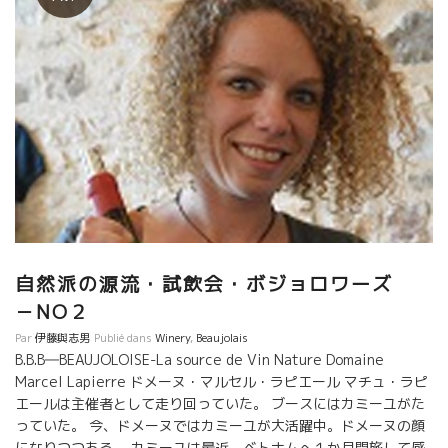
自然派の源流・試飲会・ボジョロワーズ
－NO２
Par
伊藤與志男
Publié dans
Winery
,
Beaujolais
B.B.B―BEAUJOLOISE-La source de Vin Nature Domaine
Marcel Lapierre ドメーヌ・マルセル・ラピエール マチュ・ラピ
エールは主催者として走り回っていた。 ブースにはカミーユがた
っていた。 今、ドメーヌではカミーユが大活躍中。ドメーヌの顔
になりつつある。 カミーユは最近、ベトナムへ１か月間旅して感