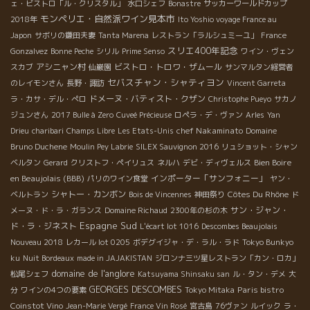
ェ・ビストロ「ル・クリスタル」
水口シェフ
Bonastre
サッカーワールドカップ
モンペリエ・自然派ワイン見本市
2018年
Ito Yoshio voyage France au
Japon
サボリの鎌田夫妻
Tanta Marena
レストラン「ラルシュミーユ」
France
スリエ400年記念
Gonzalvez
Bonne Peche
シリル
Prime Senso
ワイン・ヴェン
アシニャン村
ビストロ・トロワ・ザムール
スカブ
仙巌園
サンマルタン経営者
セバスチャン・シャティヨン
のレイモンさん
長野・諏訪
Vincent Garreta
ドメーヌ・バティスト・クザン
ラ・カサ・デル・ぺロ
Christophe Pueyo
サカノ
ジュンさん
2017 Bulle à Zero
Cuveé Précieuse
ロペラ・デ・ヴァン
Arles
Yan
chef Nakaminato
Drieu
charibari
Champs Libre
Les Etats-Unis
Domaine
Bruno Duchene
Moulin Pey Labrie
SILEX Sauvignon 2016
リュショット・シャン
Bien Boire
ベルタン
Gerard
クリストフ・ペイリュス
ネルハ
デビ・ディヴェルス
en Beaujolais (BBB)
インポーター「サンフォニー」
パリのワイン食堂
ヤン・
シャトー・カンボン
Côtes Du Rhône
ベルトラン
Bois de Vincennes
神田祭り
ド
サン・ジャン・
メーヌ・ド・ラ・ガランス
Domaine Richaud
2300年の杉の木
Espagne Sud
ド・ラ・ジネスト
L'écart lot 1016
Descombes Beaujolais
Nouveau 2018
レカール lot 0205
ボデグイジャ・デ・ラル・ラド
Tokyo Bunkyo
ku
Nuit Bordeaux
made in JAJAKISTAN
ジロンナ三ツ星レストラン「カン・ロカ」
domaine de l'anglore
松尾シェフ
Katsuyama Shinsaku san
ル・タン・デメ
大
GEORGES DESCOMBES
Paris bistro
分
ワインの4つの要素
Tokyo Mitaka
Coinstot Vino
Jean-Marie Vergé
France Vin Rosé
宮古島
76ヴァン
ルイック
ラ・