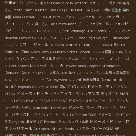
Grillons
シルヴァン・ボック
Domaine de la Rectorie
アザミ・デ・ヴァンの丸山
さん
Restaurant En Mets Frais Ce Qu'Il Te Plaît
ユキさんの50歳の誕生会
輪飲
Alain
ラ・ロー
学園
DOMAINE RENAUD BOYER
ジャン・ミッシェル・ステファン
ブ・エ・ル・パレ
ルフォロゼ
宮川さん
Paris restaurant
ポール
フォジェール
プピーユ・カスティヨン
ソフィア・ボシェ
Vendange 2018 Léonis
ラ・トランシェ
Nouveau Laforest2018
マリウス・ラフィット
Rosé Grigri
Bourgeuil
Nishio san
Bistro
クロ・ルジャール
アルボワ
DOMAINE ANDRE ET MIREILLE TISSOT
Coinstot Vino
Akiko Goto
40 Maltby Street London
フランス猛暑2018年
クマ
ヴィヴィアン・エメルスダール
ちゃん
ピネル・デ・ブライ
ハリーズ・バー・パ
リ
Chef Kôtaro
レシャッペ・ベル 赤
Provoke
Alain Chapelle
Strohmeier
Domaine Daniel Sage
ローヌ地方
2018年クリストッフ・パカレ収穫20周年記念
Domaine des
ドメーヌ・アント二ー・テヴネ
Raymond
シノン城
無農薬野菜
Soulié
Bojolais Nouveaux 2018
ドメーヌ・デュ・マタン・
南仏プロヴァンス
ドメーヌ・ド・ラ・ヴィエイユ・ジュリアンヌ
カルム
ディオニ社
GAN
chan
Le Clos Fantine
RECUE DES SENS
ドメーヌ・ステファニー・エ・ヴァンサ
ドメーヌ・シャルロット・エ・ジャ
ン・デブベルタン
Jean Sébastion Gioan
ン・バティスト・セナ
ヴィユ・サージュ
Le Cambon 2008
ドメーヌ・ポトロン・
ドメーヌ・ド・ラ・セ
ミネ
orgamic
北イタリア
Florance
アメルシュヴィル畑
ネシャリエール
Patrimoine
Atsumi Foods
リオネル・ゴビー
DOMAINE
La Chambre Noire
AMIRAULT
勝山晋作氏の死去
クロ・ド・ヴージョ
Matsui