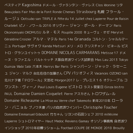
Kagoshima
ベスティア
ドメール・ヴァランタン・ヴァレス
Clos léonine
リタ
フラール・
Strasbourg
札幌
Beaujolais Fair
Mas de la Font Ronde
Chenas
ルージュ
Ootsubo san
TRIPLE A
Fête du 14 Juillet chez Lapierre
Pour de Raisin
ジャン・ポール・ドーマン
Chatelet
ピノ・ノワール 2016
オリヴァー
Paris
ルネ・モス
Okonomiyaki OKOMUSU
Poupille 2008
キューヴェ・オゼ
Meryl et
Granada
アルマ・マテル
Géraldine Croizier
Paris 14e
コルトン・シャルルマー
サヴォワ
ニュ
Portugal
Kanda Matsuri
メリ・メロ
クリスチャン・ビネール
ビス
DOMAINE NICOLAS CARMARANS
トロ・グランユイットゥ
Metisse 17
ドメ
ーヌ・ラファエル・バルトゥッチ
大阪自然派ワイン大試飲会
Mas Lau 2013
Tokyo
シャンパーン・ジャック・ラセーニ
Guinza
Wabi Sabi
六本木
Harrys Bar Paris
ュ
CPV パリオフィス
ジャン・マルク
台北在住の加藤さん
Vacances
OZONO san
コ
北川ナヲ著「テロワール」文芸社
Morgon2017
レ・プレミス１６
オクトーブル
ワンスト・ヴィーノ
Paul Louis Eugene
ビストロ
ラスト営業日
Ginza bistro
Domaine Damien Coquelet
トロワザム−ル
PAUL
Pierre
アスカさん
Domaine Richeaume
ローラ
La Mise au Verre
chef Takemoto
新年2018年
ン・バニョル
Christophe Foucher
ブノワ夫妻
パリの自然派ワインバー
Domaine Emmanuel Giboulot
竹ちゃん
リヨンの石田シェフ
2018 millésime
Lapierre
シュトロマイヤー
Haut Medoc
Reviens Gamay
オリゾン事務局
自然派ワ
インショップ
2018年収穫リショーム
Football COUPE DE MONDE 2018
Brouilly