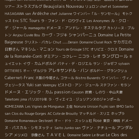
Beaujolais Nouveau
ストラスブルグ
ツアー
リュロン
chef et Sommelier
Ardèche
HASAGAWA san
chef Julianne
ワインバー「ル・サンセール」
モトク
STC Tours
ル・クロ・
ッス
Eric
ラ・フォン・ド・ロりヴィエ
Les Anonymes
デ・ジャール
ドメーヌ・アンドレ・オステルタグ
mamagoto
カトリーヌ・ブル
シャンパーニュ
Anjou
カーヴ・フジキ
Domaine La Petite
トン
Cuvée Bou
Baigneuse
サカガミの
クリスト・パカレ
Chut ......Derain
Domaine Clusel Roch
日野さん
マキシム・マニョン
Domaine
Tours de Groupe STC
オリビエ・クロス
ラングロール
de la Romanée-Conti
ダミアン・コクレー
ニコラ・レオ
キ
イヴ・カムドボルド
ュイエット
パティ・デ・ロジエル
サン・ジョゼフ
sylvain
アレキサンドル・バン
DITTIERES
オー・ザルジラ
ボルドー・グランクリュ
Cabernet-Franc
大阪の今尾さん
コサール
Bistro Buvards
ワインバー・ヴィノ
Yuki san
ヴェリータス
Valençay
ビストロ・アン・ジュール
ステファン・モラン
ドメーヌ・エリック・カム
passion
Cauzon
炭焼・しのり・中山夫妻
Taketomi jima
パリ2019年
ラ・ヴィエイユ・ジュリアンヌのジャンポール
KOMEZAWA
Les Vignes de Mongueux
土佐
Nonura Unison Fujiki san
BMO Saito
san
Clos du Rouge Gorges
AC Cote de Brouilly
マッチルド・スリエ
ホップラ
Rose
ドメー
Domaine Romaneaux-Destezet
オー・ドゥ・スッシュ社
東京・神田
アンダル
ヌ・パスカル・シモヌッティ
ヴァン・ナチュール
Saito Junko san
シア
ＴＡＶＥＬ
Le Clos des
メリメロ 宗像さん
Domaine Sabre
Le Bruel