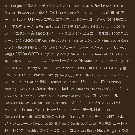
九州
de Thongue
竹澤さん
マチュとマリオン
Patis des Rosiers
FRANCE FINAL
Aix-en-Provence
オ
北原さん
Château Ausone
Porto
chardonnay pétillant
リレール見本市
ー・フォルト
株式会
エスポア・よろずや・ユキ子さん
OGM
社 オルヴォー
Sakurajima 2016
Alliq Fujimoto san
2018年
BEAUJALIEN
Alsace
レ・ぺニタント
ドメーヌ・ダミアン・ビュロー
モルゴン1997年ビン
cho yukiko san
テージ
cèdre de 2300 ans
Fabrice
モンブラン
Rémy Soulié Rosé
レランス島の修道僧のワイン
ジャン・クロード・ラトー
ドメーヌ・シャモナール
ESPOA GOTO
串揚げ
エスポア・よろずや
Macéo
Distributeurs et Viticulteurs
Marcel et Claire Richaud
ルーブル
Stéphanie Roussel
ア・シャッカン・サ・ビ
Julien Altaber
ュル2016
ル・カンボン2008
BODEGUILLA DE AL LADO
新宿
Brouilly 2013
Le Chameau Ivre
長ユキ子さん
ピエール
オジル・フランジャン・ヴ
リショーム ロゼ
ィニュロン
St Emilion
貴腐
Fukuoka Kou-chan
London
Vivien Hemelsdael
tasting RAW 2018
Les Vins des Moines
バザス牛のウイリ
ドメーヌ・パット・ルー
アムさん
ガイヤック
Event Tour
Le Chameua Ivre
Domaine MADA
Aux Amis des Vins Ginza
ブルゴーニュ・ブラン
サカガミ社
Mariage de Nomura Takaki
ドメール・レ・オート・テール
Matsuoka san
ブル
Domaine Lammidia
600年の栗の木
Loirre
Gamay
アヴァンティ・ポポロ
ノ・シュレール
コート・
Vendange 2018 Aligoté Derain et Altaber
アナテム
Angers
ド・トング
Mathieu
ジャン・ピエール・ロビノ
Les Beaux Macs
ラミ