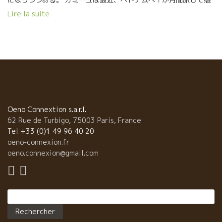
動して帰ってきたばかり。 張り切って生き生きしていたのが印象
Lire la suite
的。 ワインは２０１６年産を試飲。 １６年は難しい年だったにも
関わらず、素晴らしく上品に仕上がっていた。 ★MORGON（N）
モルゴン１６のSO2ゼロのナチュールは素晴らしく柔らかな果実
味が印象的。 何と云っても、★CUVEE CAMILLEキューヴェ・カ
ミーユ１６は、 繊細で、ミネラリーで、エレガントに仕上がって
いました。 コート・ド・ピィの畑の葡萄を仕込んだものです。
Oeno Connextion s.a.r.l.
62 Rue de Turbigo, 75003 Paris, France
Tel +33 (0)1 49 96 40 20
oeno-connexion.fr
oeno.connexion@gmail.com
Rechercher :