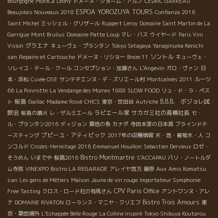
Monica
Bourgogne
Diony
ドメーヌ・ショーム・アルノ
CEDRIC GARREAU
ESPOA YOROZUYA TOURS
Beaujolais Nouveaux 2018
Confianza 2016
Saint Michel
ミッシェル・グリザール
Ruppert Leroy
Domaine Saint Martin de La
Garrigue
Mont Brulius
Domaine Patte Loup
マレ・バス
ウイヤード
Paris Vini
グラエナ
Vision
キューヴェ・プランタン
Tokyo Setagaya
Yanaginuma Kenichi
ソントル
san
Repaire et Cartouche
ドメーヌ・リショー
Breze 11
キューヴェ・
ソレイユ・テール・クール
コンセプション・加藤さん
L'Angevin
ガロ・ヴァン
日
本・浜松
Cuvée OSE
サンテチエンヌ・デ・ズリエール村
Montcalmès 2011
ルーツ
66
La Poivrotte
La Vendange des Moines 1988
SLOW FOOD
リュ・ド・ラ・ペス
桜島
B.B.B. ボジョレ試
ト
Gaillac
Madame Rosé
CHICS
東京・世田谷
Autriche
飲会
ラピエール家
サカガミ社の高橋社長
桜島の噴火
レ・ザルミエール
セ・
ル・プランタン2016
ディジョン
築地の魚
カナダ
寺田本家の日本酒
ブラインドテ
プピーユ・アティピック
ースティング
2017年の収穫情報
天・地・葡萄木・人
コ
ンコルド
Crozes-Hermitage 2016
Emmanuel Houillon
Sebastien Dervieux
ロゼ・
Bistro Montmartre
そうめん
いまでや
桜島2016
S'ACCAPAU
パリ・ノートルダ
Aux Amis Komatsu
ム寺院
VINEXPO
Bistro LA REGARADE
アレイヤ地方
藤原
san
Les gens de Métiers
Maison Jaune de vin rouge
Importateur Symphonie
CPV Paris Office
Free Tasting
クロス・ロード社の有馬さん
アントワンヌ・アレ
Bistro Trois Amours
ナ
DOMAINE RIVATON
ローランス・マニヤ・クリエフ
東
京・築地場外
L'Echappée Belle Rouge
La Colline Inspiré
Tokyo Shibuya Koutarou