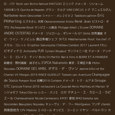
ロ・バケ
Nishi san
Bistro Nature MATSUKI
エリック
ドメーヌ・リショーム
1989年シラ
Quinta de Napoles
グラン・ラルグ
VINI CIRCUS
トマ
マニュエルさん
Eric
Narbonne
Kevin Descombe
シャトー・メレ２００２
Tadokoro patron
Pfifferling
René Jean
ミズキさん
共栄
Oenoconnexion Kisho
ビストロ・オ
Richeaume Rosé
DOMAINE
ザミ
サンピエール教会
Philippe Alliet
L'Ecume
ANDRE OSTERTAG
ドメーヌ・ジェローム・ギシャール
GT
Ooita
世界遺産
オ
渡辺幸樹シェフ
ビ・ワイン・ケノビュル
タパス
Méditerranée
Pinot
Yve chef
パ
スカル・コレット
Eruption Sakurajima
Château Cambon 2017
Laurent FELL
ビオディナミ
PUR
Antonella
Syivain Respaut
サンフォニー社
ドメーヌ・アンド
レ・エ・ミレイユ・ティソ
Bisto St.Martin
Bar à Vins A BOIRE ET A MANGER
ESPOA Nakamoto
結婚式・野村高城・尚子さん
東京・江東区大島
Moto-
オザミ・デ・ヴァン
DOMAINE DES AMIEL
Nouveau
Jeanne d'Arc et Roi
Champagne
Charles VII
Morgon 2016
RINCE GUERLUT
Tomomi san
Aventure
de Sousa
Groupe
Pompon Rosé
収穫2016
Corbiere
ドメーヌ・トマ・ルアネ
STC
Canicule France 2018
restaurent La Casa del Perro
Mathieu et Marion
サ
マチュー・エ・カミーユ・ラピ
ンジョゼフ
Tokyo Ota-ku
レミー・スリエ ロゼ
エール
Chateaubriand
Nicole Carmarans
KM31
愛知
BMO Kamata san
Descombes Beaujolais Nouveau
キューヴェ・デ・フー
Montgueux
フリダ
stands
西南部地方
イヤン・ベルトラン
CPV Madoka
エイロール
オリビエ・コーエン
カ