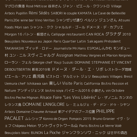
マグロの漁港
Rosé Métisse
谷井さん
ジャン・ピエール・クワントロ
Village
Rémi Sédès
Arbois Pupillin
SABORI le couple KAMATA
La Cave de Belleville
ジュンさん
Paris20e
wine bar Vino Veritas
シャンゼリゼ通り
ベルリン
Atsumi
Foods Mori san
シャント・クク
シャルルド・ゴール
ドメーヌ・デ・カプリエ
グラナダ
Morgon 16
バトン・板垣さん
Callipyge
restaurant CAN ROCA
2018
Sakagami Président
Beaujolais Nouveaux au Japon
Paris Quartier Latin
TAKAHASHI
プイッチ・ロドー
Journaliste Mr.Hans
ESPOAしんかわ
モンギュー
スヴィニャルグ
Assignan
村
ユン・ニル
Mathieu Vergnes et Marion Kergines
ローラン・フェル
Géorgie
chef Youji Suzuki
DOMAINE STEPHANIE ET VINCENT
ドメーヌ・ダール・エ・リボ
DEBOUTBERTIN
新年2019年
レストラーダ地域
鹿児島
ピエール・アリエ
ビストロ・マルミット
ジュリ
Beaujolais Villages
Bresil
楽しい
Visite Paris
Uemura chef
Ishikawa san
California
Bistro Passion et
Nature
アンディジェンヌ
bistro soya
バイエール2016
小泉さん
vin Octobre
Alsace Foire "Les Vins Libérés"
Bistro Peche Mignon
レ・ザノ二ム
カンヌの
DOMAINE L'ANGLORE
レランス島
レ・ミュルジェ・デ・ドン・ドゥ・シヤン
PHILIPPE
Arbois
Domaine Chaume Arnaud
新アイデアのブース位置
PACALET
ムレシップ
Konno de Organ
Pompois 2015
Bruno Granier
イヴ・シ
サントヴィクトワール山
ェフ
Châpeau Melon
Paris Bistro Le Verre Volé
La Pioche
ジャンフランソワ・ニック
Beaujolais blanc
BUNON
はせがわ酒店