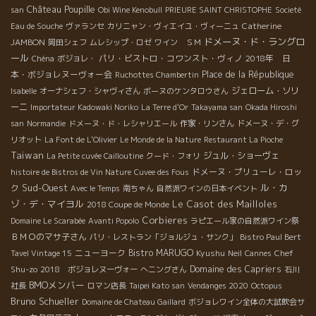
Château Poupille
san
Obi Wine Kenobull
PRIEURE SAINT CHRISTOPHE
Societé
Catherine
Eau de Souche
ヴァランセ
カリニャン・ヴィエイユ・ヴィーニュ
ドメーヌ・ド・ラングロ
JAMBON
岡田シェフ
ムレシップ・ロゼ
ワイン ＳＭ
ール
パリ・ビストロ・コワンスト・ヴィノ
2018年 日
Chéna
ボジョレ・
本・ボジョレヌーヴォー会
Place de la République
Ruchottes Chambertin
ジェローム・ソリ
Isabelle
オーナシェフ・シャヴィさん
ボーヌのケンタロウさん
ーニ
Importateur Kadowaki Noriko
La Terre d'Or
Takayama san
Okada Hiroshi
san
Normandie
ドメーヌ・ド・レシャリエール
作家・リンさん
ドメーヌ・デ・グ
リオット
La Font de L'Olivier
Le Monde de la Nature
Restaurant La Pioche
Taiwan
ジュル・ショーヴェ
La Petite cuvée Cailloutine
クード・フォリ
ドメーヌ・プリューレ・ロッ
histoire de Bistros de Vin Nature
Cuvee des Fous
Sud-Ouest
ル・カ
ク
Avec le Temps
南ちゃん
自然派ワインの日本イベント
ゾ・デ・マイヨル
Le Casot des Mailloles
2018 Coupe de Monde
Corbieres
Domaine Le Scarabée
Avanti Popolo
ラピエール家の自然派ワイン祭
ＢＭＯのマサ子さん
パリ・レストラン「ジョルジュ・サンク」
Bistro Paul Bert
ニューヨーク
Bistro MARUGO
Kyushu
Chef
Tavel Vintage 15
Neil
Cannes
Shu-zo
Domaine des Capriers
2018 ボジョレヌーヴォー
へニングさん
石川
BMOメンバー
社長
ロマン店長
Taipei Kato san
Vendanges 2020
Octopus
Bruno Schueller
Domaine de Chateau Gaillard
ボジョレワイン全体の大試飲会サ