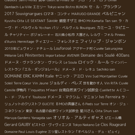
セ・ル・プランタン
Dambach-La-Ville
エミリー
Tokyo wine Bistro BUNON
Souvignargues
ペルピニャン
2017
ロマネ・コンティ
MARUGO GRANDE
Savoie
銀座オザミ
Kyushu Oita
LE SEXTANT
BMO Mr.Kamata
Tan san
ラ・カ
カミーユ・ラピエー
ーヴ・ド・ベルヴィル
Yo chan
パリ・ベルヴィル
Bouzigues
ル
チャリティー
ボジョレーォー
石川県小松市
大園さん
レルヴ・フォル
Pineau
フィリップ・ジャンボン
ティエリー・フォレスチエ
d'Aunis
Hermitage
Louforosé
2018年ビュヴォン・ナチュール
アグヤーナ村
Cuvée Sakurajima
Domaine des Soulié 400ans
Les Pénitentes
Importateur AVENIR
Mélanie
ロイック・ルール
ドメーヌ・ヴァランタン・ヴァレス
Le Soula
ワインバー
レストラン「エル・ギンジョレール」
ドメーヌ・ド・レキュ
Sachiko san
DOMAINE ERIC KAMM
Italie
ヤニック・アミロ
Vini Sud Montpellier
Cuvée
ジョルディ・ペレズ
Soleil Terre Coeur
Vin Jaune
世を動かす人
Vin RITA
Cuvée
台湾自然派ワイン試飲会
Camille
伊勢丹
T'inquiètes M'man!
Cueillette
ＡＣコー
Ivo Ferreira
ドメーヌ・マクシム・マニョン
ト・ド・ブルイイ
Toulouse
ラ・
リュノットのクリストフ
GUCITE
ＢＭОの斉藤さん
6 Pieds sur Terre
オン・ジュ・
星川さん
コネクション
東京・名古屋の自然ワイン大試飲会
Oita Shun san
オリオル・アルティギャス
Maruya Gardens Yanagida san
ピエール橋
Gerard GAUBY
Le Clos Rougeard
ビストロ・ヴィヴィエンヌ
Tokyo Nakano
Domaine Paul Louis Eugène
三ツ星レストラン「オベルジュ・デュ・ピュイ」