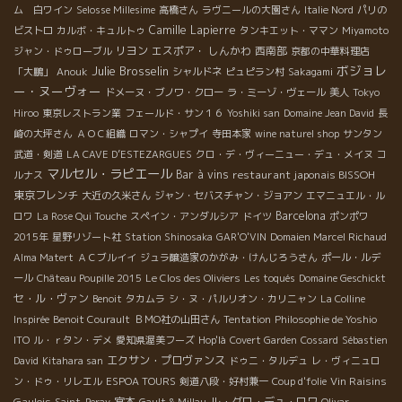
ム 白ワイン
Selosse Millesime
高橋さん
ラヴニールの大園さん
Italie Nord
パリの
Camille Lapierre
ビストロ
カルボ・キュルトゥ
タンキエット・ママン
Miyamoto
リヨン
エスポア・ しんかわ
西南部
ジャン・ドゥローブル
京都の中華料理店
ボジョレ
Julie Brosselin
「大鵬」
Anouk
シャルドネ
ピュピラン村
Sakagami
ー・ヌーヴォー
ドメーヌ・ブノワ・クロー
ラ・ミーゾ・ヴェール
美人
Tokyo
Hiroo
東京レストラン業
フェールド・サン１６
Yoshiki san
Domaine Jean David
長
崎の大坪さん
ＡＯＣ組織
ロマン・シャプイ
寺田本家
wine naturel shop
サンタン
武道・剣道
LA CAVE D’ESTEZARGUES
クロ・デ・ヴィーニュー・デュ・メイヌ
コ
マルセル・ラピエール
Bar à vins
restaurant japonais BISSOH
ルナス
東京フレンチ
大近の久米さん
ジャン・セバスチャン・ジョアン
エマニュエル・ル
Barcelona
ロワ
La Rose Qui Touche
スペイン・アンダルシア
ドイツ
ポンポワ
2015年
星野リゾート社
Station Shinosaka
GAR'O'VIN
Domaien Marcel Richaud
Alma Matert
ＡＣブルイイ
ジュラ醸造家のかがみ・けんじろうさん
ポール・ルデ
ール
Château Poupille 2015
Le Clos des Oliviers
Les toqués
Domaine Geschickt
セ・ル・ヴァン
Benoit
タカムラ
シ・ヌ・パルリオン・カリニャン
La Colline
Inspirée
Benoit Courault
ＢＭО社の山田さん
Tentation
Philosophie de Yoshio
ITO
ル・ｒタン・デメ
愛知県渥美フーズ
Hop'là
Covert Garden
Cossard
Sébastien
エクサン・プロヴァンス
David
Kitahara san
ドゥニ・タルデュ
レ・ヴィニュロ
Vin Raisins
ン・ドゥ・リレエル
ESPOA TOURS
剣道八段・好村兼一
Coup d'folie
Gaulois
宮本
ル・グロ・デュ・ロワ
Saint-Peray
Gault & Millau
Olivar