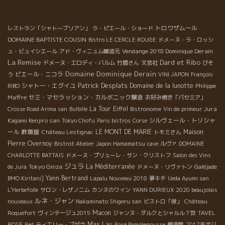
トロワザムール
レストラン「シャトーブリアン」
ラ・ピエール・ショード
DOMAINE BAPTISTE COUSIN
Bistro LE CERCLE ROUGE
ドメーヌ・ラ・ロッシ
Vendange 2018 Dominique Derain
ュ・ビュイシエール
アド・ヴィニュム醸造元
La Remise
Dard et Ribo
ドメーヌ・エロディ・バルム
竹間さん
文芸社
びそ
Domaine Dominique Derain
ピエール・ニコラ
う
VINI JAPON
François
Patrick Desplats
シャトー・エグイユ
Domaine de la lunotte
Philippe
RIBO
Maffre
セミ・マセラッション・カルボニック醸造
お好み焼き「パセミア」
La Tour Eiffel
Jura
Crosse Road Arima san
Bulbille
Bistronomie
Vin de primeur
Kagami Kenjiro san
シルヴェール・トリシャ
Tokyo Chofu
Paris bistros
Corse
ール
酢飯屋
LE MONT DE MARIE
Maison
Château Lestignac
トモミさん
Pierre Overnoy
Bistrot Atelier
Japon Hamamatsu
cave
ルヴァ
DOMAINE
CHARLOTTE BATTAIS
ドメーヌ・プリューレ・サン・クリストフ
Salon des Vins
ジュラ
Tokyo Ginza
La Méditerranée
de Jura
ドメーヌ・リヴァトン
Galéjade
Yann Bertrand
BMO Kiritani]
Lapalu Nouveau 2018
夢キチ
Ueda Ayumi san
L'Herbefolle
サロン・レザノニム
カンヌのワイン
YANN DURIEUX
2020 beaujolais
ルネ・ジャン
nouveaux
Nakaminato Shigeru san
ビストロ「俊」
Château
Macon
Roquefort
ヴィンテージュ2015
ジャンヌ・ダルクとシャルル７世
TAVEL
Mas Lau
ROSE
Red
ティエリー・プゼラ
Rosé Pamplemousse
横須賀
2017年ボジ