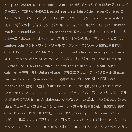
Philippe Tessier
Bistro A boire et A manger
売り手と造り手
東京大田区のエスポ
Les Affranchis
アかまたや
TERRA MADRE
Saint-Etienne-des-Oullières
エ
エ
ドメーヌ・ダニエル・サージュ
ル・ルンベロ
エルミタージュ
Côte de Feule
スカルポレット
ディナミタージュ
ル・スティアンゴルジュ・ルージュ
Ishibashi
Emmanuel Lassaigne
san
Bruissonnante
ボッケリア市場
SILEX
シャトー・カ
ッシーニ
Rebecca
ポール・ボキューズ
ルネ・ジャンの息子 アンリー・ピエール
Janbo-mochi
サント・ヴィクトワール
オ・プティ・ボンヌール
故勝山晋作さん
C'est le Printemps 2016
Mr. Yasuhiro Shibuya
les huitres
Auvergne
La Remise
2018
Hoshino Resort
Millésime Bio
ポンポン・ルージュ
Les Clapas
DOMAINE
RAPHAEL BARTUCCI
DOMAINE LES HAUTES TERRES
Ota Daisuke sushi
Julian Altaber
cuisinier
生産者一押し
プルミエクリュ・ラ・ペリエール
Si nous
Yakitori SHINORI
BMO
parlions Carignan
Quinta do Carril
収穫2018年
Domaine Mouressipe
Masako san
植村シェフ
福岡・久留米
Paris bistro
ドメーヌ・フィリップ・デル
Roba Seria
アントワーヌ・エ・ローランス・ジョリ
マルセル・ラピエ－ル
Andalousie
メ
地酒祭
CPVの石川君
Château Cheval
Blanc
キューヴェ・カミーユ１６
コトー・デ・カール
彫刻家の山下亮太さん
感動
Cuvée Plussard
カベルネ
ピザ店 ロバ・セリア
Conception Kato san
シャトー・
プリューレ・ロック
Bistro Chambre Noir
ラゲール
北浜フレンチ
レンヌ村
ジ
Chef Mantani
ャック・フェヴリエ
Montmartre Bis
サロン・サン・ジャン
カフ