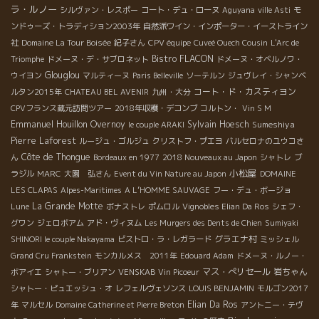
ラ・ルノー
シルヴァン・レスポー
コート・デュ・ローヌ
Aguyana
ville Asti
モ
ンドゥーズ・トラディション2003年
自然派ワイン・インポーター・イーストライン
社
Domaine La Tour Boisée
紀子さん
CPV équipe
Cuveé Ouech Cousin
L'Arc de
Bistro FLACON
Triomphe
ドメーヌ・デ・サブロネット
ドメーヌ・オベルノワ・
Glouglou
ウイヨン
マルティーヌ
Paris Belleville
ソーテルン
ジュヴレイ・シャンベ
コート・ド・カスティヨン
ルタン2015年
CHATEAU BEL AVENIR
九州・大分
CPVフランス蔵元訪問ツアー
2018年収穫・デコンブ
コルトン・
Vin S M
Emmanuel Houillon Overnoy
Sylvain Hoesch
Sumeshiya
le couple ARAKI
Pierre Laforest
ルージュ・ゴルジュ
クリストフ・プエヨ
バルセロナのユウコさ
Côte de Thongue
ん
Bordeaux en 1977
2018 Nouveaux au Japon
シャトレ
ブ
小松屋
ラジル
MARC
大園 弘さん
Event du Vin Nature au Japon
DOMAINE
LES CLAPAS
Alpes-Maritimes
A L’HOMME SAUVAGE
フー・デュ・ボージョ
La Grande Motte
Lune
ボナストレ
ポムロル
Vignobles Elian Da Ros
シェフ・
グワン
ジェロボアム
アド・ヴィヌム
Les Murgers des Dents de Chien
Sumiyaki
グラエナ村
SHINORI le couple Nakayama
ビストロ・ラ・レガラード
ミッシェル
Grand Cru Frankstein
モンカルメス 2011年
Edouard Adam
ドメーヌ・ルノー・
マス・ぺリセール
岩ちゃん
ボアイエ
シャトー・ブリアン
VENSKAB
Vin Picoeur
シャトー・ピュエッシュ・オ
レフェルヴェソンス
LOUIS BENJAMIN
モルゴン2017
Elian Da Ros
年
マルセル
Domaine Catherine et Pierre Breton
アントニー・テヴ