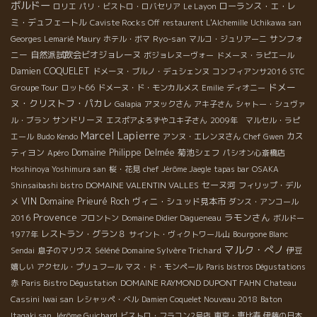
ボルドー
ローランス・エ・レ
ロリエ
パリ・ビストロ・ロバセリア
Le Layon
ミ・デュフェートル
Caviste Rocks Off
restaurent L'Alchemille
Uchikawa san
Ryo-san
サンフォ
Georges Lemarié
Maury
ホテル・ボマ
マルコ・ジュリアーニ
ニー
自然派試飲会ビオジョレーヌ
ボジョレヌーヴォー
ドメーヌ・ラピエール
Damien COQUELET
STC
ドメーヌ・ブルノ・デュシェンヌ
コンフィアンサ2016
ドメー
Groupe Tour
ロット66
ドメーヌ・ド・モンカルメス
Emilie
ディオニー
ヌ・クリストフ・パカレ
Galapia
アヌックさん
アキ子さん
シャトー・シュヴァ
サンドリーヌ
ル・ブラン
エスポアよろずやユキ子さん
2009年 マルセル・ラピ
Marcel Lapierre
カス
エール
Budo Kendo
アンヌ・エレンヌさん
Chef Gwen
ティヨン
Domaine Philippe Delmée
菊池シェフ
Apéro
パシオン心斎橋店
Hoshinoya Yoshimura san
桜・花見
chef Jérôme Jaegle
tapas bar
OSAKA
DOMAINE VALENTIN VALLES
セーヌ河
Shinsaibashi bistro
フィリップ・デル
VIN
Domaine Prieuré Roch
ヴィニ・シュッド見本市
メ
ダンス・アンコール
Provence
ラモンさん
2016
フロントン
Domaine Didier Dagueneau
ボルドー
レストラン・グラン８
1977年
サイント・ヴィクトワール山
Bourgone Blanc
マルク・ぺノ
Séléné Domaine Sylvère Trichard
Sendai
息子のマリウス
伊豆
嬉しい
アクセル・プリュフール
マス・ド・モンペール
Paris bistros Dégustations
DOMAINE RAYMOND DUPONT FAHN
赤
Paris Bistro Dégustation
Chateau
Cassini
Iwai san
レシャッペ・ベル
Damien Coquelet Nouveau 2018
Baton
Itagaki san
Jérôme Guichard
ビストロ・フラコン2号店
東京・恵比寿
伊藤の日本