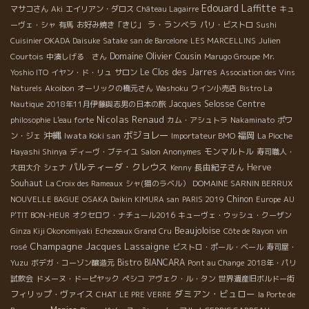
Edouard Laffitte
マサコさん
Aki
エイリアン・ダロス
Château Lagairre
キュ
ラ・ランベラ
ーヴェ・シャ
有馬
お好み焼き「きじ」
パリ・ビストロ
Sushi
Cuisinier OKADA Daisuke
Satake san de Barcelone
LES MARCELLINS
Julien
Domaine Olivier Cousin
Courtois
中湊しげる さん
Marugo Groupe
Mr.
Le Clos des Jarres
Yoshio ITO
イヤン・ド・リュ
サロン
Association des Vins
Naturels
Akoibon
オーリックの橋元さん
Washoku
ワイン小売店
Bistro La
Jacques Selosse
Centre
Nautique
2018年11月伊藤與志男の日本の旅
Nicolas Renaud
philosophie
L'eau forte
カム・アシュトラ
Nakaminato
ポワ
沖縄
ボジョレー
Iwata Koki san
福岡
ン・ジェ
Importateur BMO
La Pioche
モンマルトル
Hayashi Shinya
ディーヴ・ブテイユ
Salon Anonymes
寿司職人・
パルティーダ・クレウス
長由紀子さん
Herve
大田大介
シェナ
Kenny
Souhaut
La Croix des Rameaux
シャ(猫のラベル）
DOMAINE SARNIN BERRUX
Chinon
NOUVELLE BAGUE
OSAKA Daikin KIMURA san
PARIS 2019
Europe
AU
P'TIT BON-HEUR
オクセロワ・ナチュール2016
キューヴェ・ウッシュ・クーザン
Beaujoloise
Ginza Kiji Okonomiyaki
Echezeaux Grand Cru
Côte de Rayon
vin
Champagne Jacques Lassaigne
rosé
ビストロ・ポール・ベール
寿司屋・
Bistro BIANCARA
Yuzu
ボデガ・コーゾン醸造元
Pont au Change
2018年・パリ
試飲会
ドメーヌ・ドーピヤック
ペシコ
アヴェク・ル・タン
世界遺産旧ボルドー街
ダミアン・ビュロー
フィリップ・ヴァイス
CHAT
LE PRE VERRE
la Porte de