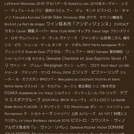
Laforest Nouveau 2018
サルバドール
Komatsu san
2018年ヌーヴォー・レミ
ビストロ・レ・キャ
ー・デュフェートル
パリ・国虎のうどん
ブー・デュ・モンド
ノン
Garde Robe
Fukuoka Kurume
Yorozuya
渋谷
ボデガ・カウゾン醸造元
ワイン見本市「アンディジェンヌ」
ESPOAナ
Bistrot La Part de Anges
カモト
質販スーパー
Caviar
Wine Style WINO
オップラ
Vieux Sage
フランスワイ
カトリーヌ・ジャンボン
山田恭二さん
ン・ロゼ
ダムバッシュ・ラ・ヴィル
満月
シス・ピエ・シュール・テール
キンタ・ド・ナポル
Petit Pierre
kanagawa
モン・
アクセル・プリュファー
BMO Yamada
ブリュリウス
Rose de Zaza
東京神田・リ
パ
Domaine Charlotte et Jean Baptiste Sénat
ショームワイン会
セナさん
リ
Perpignan
ヴァン・ド・プリムー
ヴァン・レザン・ゴロワ
Pont Neuf
vin WA
エリック・ピファーリング
ドメーヌ・フランソワ・サンロ
Pitrou 2004
ジェ
ーテー
ル・セクスタン
BMOツアー
Beaujolais au couchant
Huitres et blanc
Notre-Dame
ビストロ・ル・セルクル・ルージュ
恵比寿店
シェフ鈴木洋治
OSAKA
パトリック・デプ
Academie de Vin Tokyo
シルヴァン・ディティエール
エスポアグループ
ラ
JEAN PAUL BRUN
キューヴェ・ビストロロジ
Le Garde
Robe
Bistro FLACON - 2
オリヴィエ・クロ
Mouressipe
ポン・ト・シャンジュ
Les
ラ・トルトゥーガ
Rossignoux
シャリバリ
土田
ルバレーズ lot 1417
料理人ユ
ビストロ・コワンスト・ヴィノ
ウジさん
Le Vieux Bordeaux
canicule 2018
アルザス見本市「レ・ヴァン・リベレ」
DOMAINE
Domaine Picatier
Michel
Fleurie