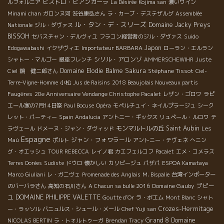
ビストロ・ビアンカーラ
ルフォルニア
La Désirée
Kojima san
濃いワイン
Minami chan
ガロンヌ河
渋谷康弘さん
ラ・カーブ・デステザルグ
Assemblée
ル・タン・デ・スリーズ
Domaine Jacky Preys
Nationale
ジル・ダヴァス
BISSOH
セバスチャン・デルヴィユ
フラコン経営者のジル・ダヴァス
Suido
Japon
Edogawabashi
イクザヴィエ
Importateur BARBARA
ローラン・エルラン
シリル・アロンゾ
シャトー・マルゴー
銀座フレンチ
AMMERSCHEWIHR
Juste
Domaine Elodie Balme
Sakura
Stéphane Tissot
Ciel
鏡 健二郎さん
Ciel-
Terre-Vigne-Homme
小松
Jus de Raisins
2018 Beaujolais Nouveaux partis
Faugères
20e Anniversaire Vendange Christophe Pacalet
レザン・ゴロワ
ラピ
エール家の7月14日祭
Paul Bocuse
Opéra
モペルチュイ・ネイルプラージュ
シーク
レット・パーティー
Spain Andalucia
アントニー・ギックス
リュペール・ルロワ
テ
モンマルトルの丘
Saint Aubin
ラヴェール
ドメーヌ・ジャン・ダヴィッド
Les
Espagne
ジャン・フォワラール
Maù
ポルト
アントニー・テヴェネ
へニン
グ・オエッシュ
TOUR REBECCA
レイノ君
カエフェルコフ
Pacalet
エメ・コメラス
Terres Dorées
Sudiste
ドウロ
懐かしい
カリピージュ
パザパ
ESPOA Kamataya
Marco Giuliani
レ・ガニヴェ
Promenade des Anglais
M. Bispalie
台湾インポーター
Domaine Gauby
プピー
のバーバラさん
高知の石川さん
A Chacun sa bulle 2016
ユ
DOMAINE PHILIPPE VALETTE
Goutte d’Or
ラ・ボエム
Mont Blanc
シャト
Crozes-Hermitage
ー・ラッソル
バニュルス・シュール・メール
Chef Yuji san
Grand 8
Domaine
NICOLAS BERTIN
ラ・トォルトゥーガ
Brendan Tracy