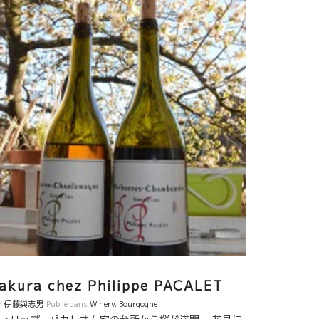
akura chez Philippe PACALET
r
伊藤與志男
Publié dans
Winery
,
Bourgogne