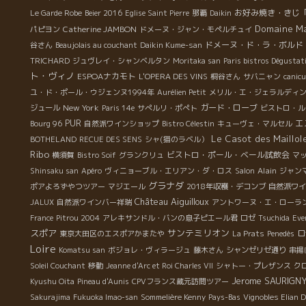
お好み焼き・きじ
Le Garde Robe
Beier 2016
Eglise Saint Pierre
那覇
Daikin
Domaine M
Catherine JAMBON
パピヨン
ドメーヌ・ジャン・モペルチュイ
ドメーヌ・ド・ラ・ボルド
谷さん
Beaujolais au couchant
Daikin Kume-san
TRICHARD
ジュヴレイ・シャンベルタン
Moritaka san
Paris bistros Dégustat
ト・ヴィノ
ESPOAナカモト
L'OPERA DES VINS
桐谷さん
サバニャン
canic
ユ・ド・ポール・ウジェンヌ1994年
Aurélien Petit
メリル・エ・ジェラルディ
New York
ガード・ローブ
ジュール
Paris 14e
サぺルリ・ポぺト
ビストロ・ル
エ
PUR
Bourg 96
自然派ワインショップ
Bistro Célestin
キューヴェ・マルセル
Le Casot des Maillol
BOTHELAND
RECUE DES SENS
シャ(猫のラベル）
Ribo
ビストロ・ポール・ベール試飲会
横須賀
Bistro Soif
グランクリュ
マ
Alain
Shinsaku san
Apéro
ヴィニョーブル・エリアン・ダ・ロス
Salon
ジャン
グラナダ
ポアよろずやつツアー
マジエール
2018年収穫・デコンブ
自然派ワイ
Château Aiguilloux
JALUX
自然派ワインバー祥瑞
アントワーヌ・エ・ローラ
France
Pitrou 2004
アレキサンドル・バンの息子ピエール君
ロゼ
Tsuchida
Eve
スポア
サンテミリオン
ロ
東京大田区のエスポアかまたや
La Prats
Penedès
Loire
Komatsu san
ボジョレ・ヴィラージュ
藤木さん
シャンゼリゼ通り
串揚
Soleil Couchant
移動
Jeanne d'Arc et Roi Charles VII
シャトー・プレザンス
ク
Jerome SAURIGN
Kyushu Oita
Pineau d'Aunis
CPVフランス蔵元訪問ツアー
Sakurajima
Fukuoka Imao-san
Sommelière Kenny
Pays-Bas
Vignobles Elian 