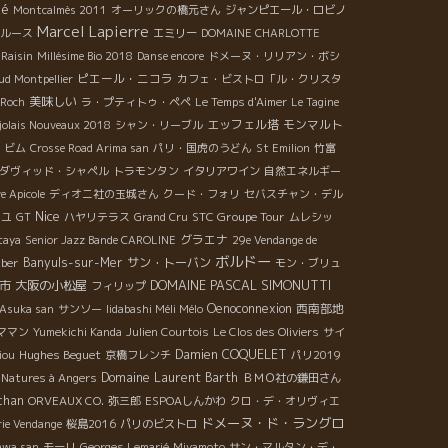
ié
Montcalmès 2011
オーリックの橋元さん
ジャンピエール・ロビノ
Marcel Lapierre
ルース
エミリー
DOMAINE CHARLOTTE
 Raisin
Millésime Bio 2018
Danse encore
ドメーヌ・リリアン・ボシ
ピエール・ニコラ
ud Montpellier
カフェ・ビストロ「ル・クリスタ
美味しい
 Roch
ラ・プティトゥ・ペペ
Le Temps d'Aimer
Le Tagine
エッフェル塔
モンマルト
jolais Nouveaux 2018
シャン・リーブル
ビム
Crosse Road Arima san
パリ・国虎のうどん
St Emilion
竹富
ダヴィッド・シャペル
トラモンタン
イタリアワイン
自然エネルギー
e Apicole
ディオニ社の玉城さん
クード・フォリ
セバスチャン・デル
Nice
STC Groupe Tour
イユ
GT
ハヤリテラス
Grand Cru
ムレシッ
グラエナ
taya
Senior Jazz Bande CAROLINE
29e Vendange de
ボルドー
aber
Banyuls-sur-Mer
サン・トーバン
モン・ブリュ
DOMAINE PASCAL SIMONUTTI
市
大阪の小松屋
フィリップ
Oenoconnexion
西南部地
Asuka san
サンソー
Iidabashi Méli Mélo
ママン
Yumekichi Kanda
Julien Courtois
Le Clos des Oliviers
サイ
Hughes Beguet
Damien COQUELET
iou
京橋フレンチ
パリ2019
Domaine Laurent Barth
 Natures à Angers
ＢＭＯ社の鎌田さん
chan
ORVEAUX CO.
弥三郎
ESPOAしんかわ
クロ・デ・オリヴィエ
ドメーヌ・ド・ラングロ
rie Vendange
桜島2016
パリのビストロ
awa san
モーリ
Georges Lemarié
Miyamoto
サン・マルタン・デ・