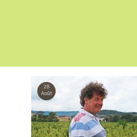
28
Août