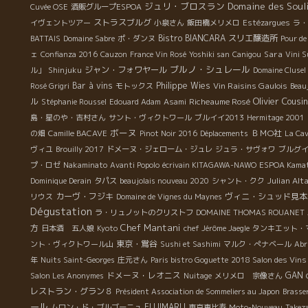
ジュリ・ブロスラン
Domaine des Soul
Cuvée OSE
酒販グループESPOA
ストラスブルグ
イヴェントツアー
小泉さん
飯田橋メリメロ
Estézargues
ラ・
Bistro BIANCARA
スリエ醸造所
BATTAIS
Domaine Sabre
ポ・ダンヌ
Pour de
Sara
ェ
Confianza 2016
Cauzon
France Vin Rosé
Yoshiki san
Canigou
Vini S
ブルノ・シュレール
ジャン・フォワヤール
ル」
Shinjuku
Domaine Clusel
Bar à vins
Philippe Wies
Vin Raisins Gaulois
Rosé Grigri
モトックス
Beau
Olivier Cousin
ル
Richeaume Rosé
Stéphanie Roussel
Edouard Adam
Asami
島・星のや・吉村さん
サント・ヴィクトワール
ブルイイ2013
Hermitage 2001
ボーヌ
ＢＭО社
の畑
Camille BACAVE
Pinot Noir 2016
Déplacements
La Cav
ヴィユ
Brouilly 2017
ドメーヌ・ジェローム・ジュレ
ジュラ・サヴォワ
ブルグ
プ・ロゼ
Nakaminato
Avanti Popolo
écrivain KITAGAWA-NAWO
ESPOA Kama
Julian Alt
Dominique Derain
タパス
beaujolais nouveau 2020
シャント・クク
カーヴ・フジキ
ヴィニ・シュッド見本
リウス
Domaine de Vignes du Maynes
Dégustation
ラ・リュノットのクリストフ
DOMAINE THOMAS ROUANET
Chef Mantani
方
日本酒 五人娘
Kyoto
chef Jérôme Jaegle
タンキエット・
東京・鴬谷
ント・ヴィクトワール山
Sushi et Sashimi
マルク・ぺナベール
Abr
年
Nuits Saint-Georges
庄元さん
Paris bistro Goguette
2018 Salon des Vins
ドメーヌ・レオニス
GAN 
Salon Les Anonymes
Nuitage
メリメロ 宗像さん
レストラン・グラン８
Président Association de Sommeliers au Japon
Brasse
ール
FUJIMARU
ムロン・ド・ブルゴーニュ
東京恵比寿
Moto-Nouveau
Takez