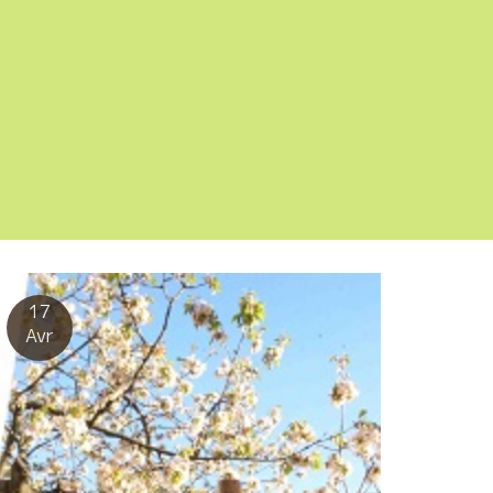
17
Avr