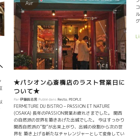
フ
リで勉強中。 バルセロナに３年間住んだことがある萬谷
Avr
く
コ
さん、スペイン語とポルトガル語はやや似ている。 モニ
パ
カさんと話しが通じる。レイノ君もチョットだけスペイ
。
ン語ができる。 流石に萬谷シェフの焼き具合は
り
最高！ ニュイ・サン・ジョルジュ１級のオー・
キ
ザルジラ Nuits-St-Georges 1er Cru Aux Argillas シャ
Li
リ
ンボール・ミュージニ・プルミエクリュChambolle
テ
Musigny 1er Cruを合わせた。 温かいもてなし
と美味しい昼食をご馳走になった。 イヤー、美味しかっ
も
た。 Merci Monica et Philippe !
へ
里
。
ン
★パシオン心斎橋店のラスト営業日に
互
ついて★
Par
伊藤與志男
Publié dans
Resto
,
PEOPLE
以
FERMETURE DU BISTRO – PASSION ET NATURE
で
(OSAKA) 長年のPASSION営業お疲れさまでした。 関西
さ
の自然派の世界を築きあげた出城でした。 今はすっかり
ン
関西自然派の“型”が出来上がり、出城の役割から次の世
e
界を 築き上げる新たなチャレンジャーとして変身してい
が