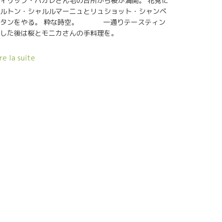
ィリップ・パカレさん宅の台所から桜が満開。 花見に
ルトン・シャルルマーニュとリュショット・シャンベ
ルタンをやる。 粋な時空。 一通りテースティン
グした後は桜とモニカさんの手料理を。
re la suite