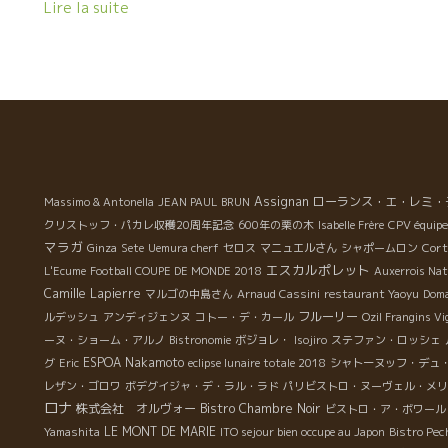
くのでしょう。 数えきれな思い出があり、それらの写真
Lire la suite
。
と共に、PASSIONに関わったすべての人に 御礼を申し上
げます。 本当にお世話になりました。 これからも、自然
微
派ワイン、よろしくお願いします。 今は亡きマルセル・
か
ラピエールもお邪魔しました。 フィリップ・パカレが、
て
フィリップ・パカレとモニカさんも ジェローム・ジュレ
ッ
が、フィリップ・ジャンボンが オリヴィエ・クザンが、
ヴィエイユ・ジュリアンヌのジャンポールが、 エリア
ン・ダロスが、ジャンピエール・ロビノとセナさん 、
エルヴェ・スオ、セバスチャン・リフォが カトリーヌ・
Assignan
ローランス・エ・レミ・
Massimo & Antonella
JEAN PAUL BRUN
ブルトン、エドワード・ラフィットが、あのダール・
クリストッフ・パカレ収穫20周年記念
600年の栗の木
Isabelle Frère
CPV équipe
エ・リボのルネ・ジャンも 藤田社長、松井さん、本当に
マラガ
Cort
Ginza
Sete
Uemura cherf
セロス
マニュエルさん
シャポームロン
お世話になりました。有難うございました。Merci!! あ
エスカルポレット
L'Ecume
Football COUPE DE MONDE 2018
Auxerrois Na
のマルセル・ラピエールもお邪魔しました。 フ
Camille Lapierre
マルゴの中島さん
Arnaud Cassini
restaurant Yaoyu
Doma
ィリップ・パカレも。 フィリップ・パカレ
フルーリー
ルデッシュ
アンディジェンヌ
コトー・デ・カール
Ozil Frangins V
とモニカさんも ジェロ
ーヌ・ショーム・アルノ
Bistronomie
ボジョレ・
Isojiro
ステファン・ロッシェ
ーム・ジュレも フィリップ・ジャンボ
ESPOA Nakamoto
グ
Eric
eclipse lunaire totale 2018
シャトーヌッフ・デュ
ンも オリヴィエ・クザン
レザン・ゴロワ
ボデグイジャ・デ・ラル・ラド
パリビストロ・ヌーヴェル・メリ
も エリアン・ダロス、ジャンピエール・ロ
ロナ
株式会社 オルヴォー
Bistro Chambre Noir
ビストロ・ア・ボワール
ビノ、セナ / エルヴェ・スオ、セバスチャン・リフォ
LE MONT DE MARIE
Yamashita
ITO sejour bien occupe au Japon
Bistro Pec
も カトリーヌ・ブルトン、エドワード・ラフィ