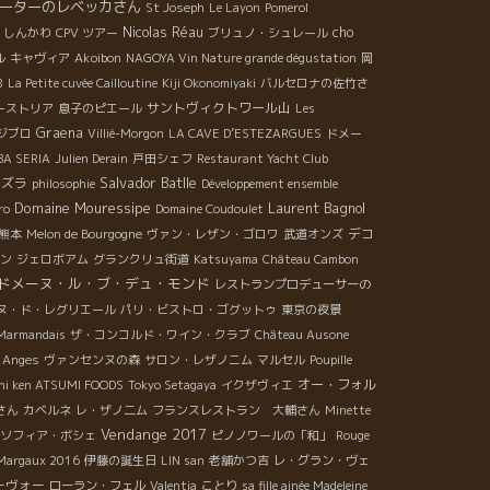
ーターのレベッカさん
St Joseph
Le Layon
Pomerol
Nicolas Réau
cho
・しんかわ
CPV ツアー
ブリュノ・シュレール
ル
キャヴィア
Akoibon
NAGOYA Vin Nature grande dégustation
岡
8
La Petite cuvée Cailloutine
Kiji Okonomiyaki
バルセロナの佐竹さ
サントヴィクトワール山
ーストリア
息子のピエール
Les
Graena
ジブロ
Villié-Morgon
LA CAVE D’ESTEZARGUES
ドメー
OBA SERIA
Julien Derain
戸田シェフ
Restaurant Yacht Club
Salvador Batlle
ュズラ
philosophie
Développement ensemble
Domaine Mouressipe
Laurent Bagnol
ro
Domaine Coudoulet
デコ
熊本
Melon de Bourgogne
ヴァン・レザン・ゴロワ
武道オンズ
ン
ジェロボアム
グランクリュ街道
Katsuyama
Château Cambon
ドメーヌ・ル・ブ・デュ・モンド
レストランプロデューサーの
ヌ・ド・レグリエール
パリ・ビストロ・ゴグットゥ
東京の夜景
 Marmandais
ザ・コンコルド・ワイン・クラブ
Château Ausone
e Anges
ヴァンセンヌの森
サロン・レザノニム
マルセル
Poupille
オー・フォル
hi ken ATSUMI FOODS
Tokyo Setagaya
イクザヴィエ
さん
カベルネ
レ・ザノ二ム
フランスレストラン 大輔さん
Minette
Vendange 2017
ソフィア・ボシェ
ピノノワールの「和」
Rouge
Margaux 2016
伊藤の誕生日
LIN san
老舗かつ吉
レ・グラン・ヴェ
ーヴォー
ローラン・フェル
Valentia
ことり
sa fille ainée Madeleine