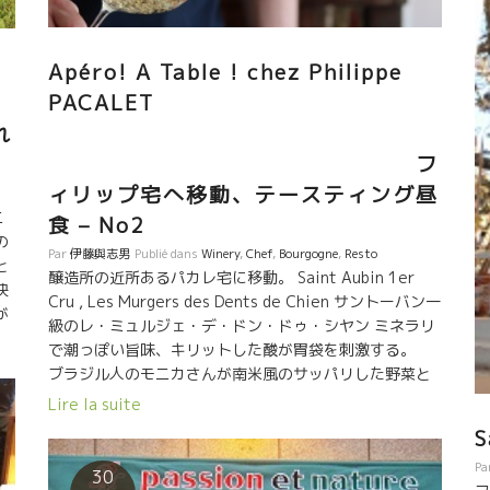
Apéro! A Table ! chez Philippe
PACALET
レ
れ
フ
ィリップ宅へ移動、テースティング昼
ニ
食 – No2
の
Par
伊藤與志男
Publié dans
Winery
,
Chef
,
Bourgogne
,
Resto
と
醸造所の近所あるパカレ宅に移動。 Saint Aubin 1er
決
Cru , Les Murgers des Dents de Chien サントーバン一
が
級のレ・ミュルジェ・デ・ドン・ドゥ・シヤン ミネラリ
で潮っぽい旨味、キリットした酸が胃袋を刺激する。
。
ブラジル人のモニカさんが南米風のサッパリした野菜と
に
スパイスを肴にアペロを楽しんだ。 ソセージやミュルゲ
Lire la suite
・
ーズを萬谷シェフがサラリと焼いてくれた。 今日はパ
年
S
カレさんの長男レイノ君がパリから帰省中で一緒した。
Pa
赤ちゃんの頃から知っている。もう２４才とのこと。パ
30
・