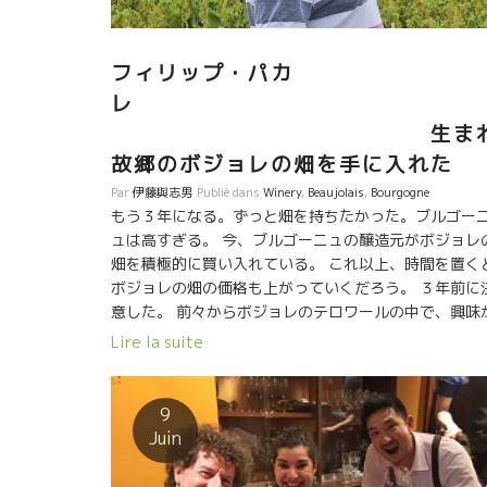
フィリップ・パカ
生ま
故郷のボジョレの畑を手に入れた
Par
伊藤與志男
Publié dans
Winery
,
Beaujolais
,
Bourgogne
もう３年になる。ずっと畑を持ちたかった。ブルゴー
ュは高すぎる。 今、ブルゴーニュの醸造元がボジョレ
畑を積極的に買い入れている。 これ以上、時間を置く
ボジョレの畑の価格も上がっていくだろう。 ３年前に
意した。 前々からボジョレのテロワールの中で、興味
あったのはMoulin à Ventムーラン・ナ・ヴォンだっ
Lire la suite
た。 花崗岩の種類がモルゴン村のものとは違っている
白っぽい花崗岩が風化して砂状になっている。その中
多くの石英石が混ざっている土壌。 パカレのムーラン
9
ナ・ヴォンは特別だ。 ブルゴーニュのテロワールを長
Juin
に渡って追究してきたパカレが、ブルゴーニュのグラ
ン・テロワールと同じ手法をもって醸すムーラン・ナ