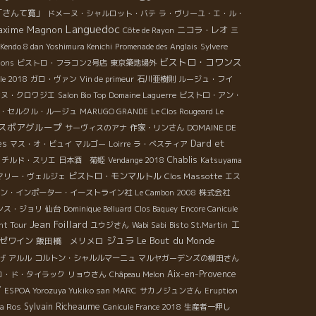
「さんて寛」
ドメーヌ・シャルロット・バテ
ラ・ヴリーユ・エ・ル・
Languedoc
axime Magnon
ニコラ・レオ
Côte de Rayon
三
Kendo 8 dan Yoshimura Kenichi
Promenade des Anglais
Sylvere
ビストロ・コワンス
ions
ビストロ・フラコン2号店
東京築地場外
ule 2018
ガロ・ヴァン
Vin de primeur
石川亜樹則
ルージュ・フイ
ンヌ・クロワジエ
Salon Bio Top
Domaine Laguerre
ビストロ・アン・
・セルクル・ルージュ
MARUGO GRANDE
Le Clos Rougeard Le
スポアグループ
サーヴィスのアナ
作家・リンさん
DOMAINE DE
es
Dard et
マス・オ・ビュイ
マルゴー
Loirre
ラ・ベスティア
Chablis
ッチルド・スリエ
日本酒 菊姫
Vendange 2018
Katsuyama
ビストロ・モンマルトル
Clos Massotte
マリー・ヴェルジェ
エス
ン・インポーター・イーストライン社
Le Cambon 2008
株式会社
ンス・ジョリ
仙台
Dominique Belluard
Clos Baquey
Encore Canicule
Jean Foillard
エ
nt Tour
ユウジさん
Wabi Sabi
Bisto St.Martin
ジュラ
Le Bout du Monde
ゼワイン
飯田橋 メリメロ
げ
アルル
コルトン・シャルルマーニュ
マルヤガーデンズの柳田さん
Aix-en-Provence
ロ・ド・タイラック
リョウさん
Châpeau Melon
Y
ESPOA Yorozuya Yukiko san
MARC
サカノジュンさん
Eruption
Sylvain Richeaume
Da Ros
Canicule France 2018
生産者一押し