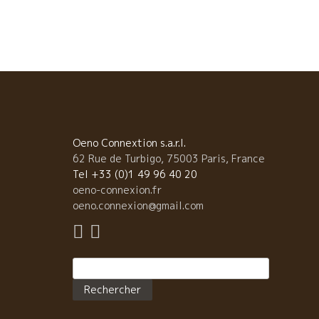
広がっていく。 この世界の根幹の哲学は“共生”である
排他的な共生ではない。 自分達と違う考えの人、ワイ
ン、もの、こと、を含めて、共に生きるということ。 
生物から宇宙まですべてが繋がっている。 批判と排他
らは何も生まれない。共生からは多くのものが繋がっ
いく。 シンバに偶然に居合わせた人、わざわざフィリ
プに逢いに来てくれ人。 共に楽しむフィリップとモニ
カ。
Oeno Connextion s.a.r.l.
62 Rue de Turbigo, 75003 Paris, France
Tel +33 (0)1 49 96 40 20
oeno-connexion.fr
oeno.connexion@gmail.com
Rechercher :