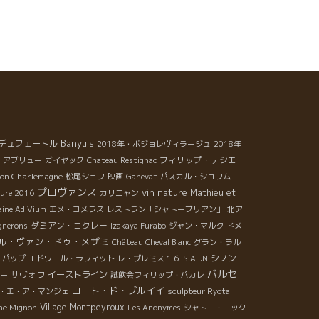
Banyuls
デュフェートル
2018年・ボジョレヴィラージュ
2018年
フィリップ・テシエ
アブリュー
ガイヤック
Chateau Restignac
on Charlemagne
松尾シェフ
映画
Ganevat
パスカル・ショワム
プロヴァンス
vin nature
Mathieu et
ture 2016
カリニャン
ine Ad Vium
エメ・コメラス
レストラン「シャトーブリアン」
北ア
ダミアン・コクレー
ignerons
Izakaya Furabo
ジャン・マルク
ドメ
ル・ヴァン・ドゥ・メザミ
Château Cheval Blanc
グラン・ラル
シノン
・パップ
エドワール・ラフィット
レ・プレミス１６
S.A.I.N
バルセ
サヴォワ
イーストライン
ー
試飲会フィリップ・パカレ
コート・ド・ブルイイ
・エ・ア・マンジェ
sculpteur Ryota
Village Montpeyroux
he Mignon
Les Anonymes
シャトー・ロック