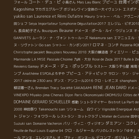
コート・デュ・ピ
台湾インポ
プピーユ
フォール
小島さん
Mas Lau Blanc
ットも あのダール・エ・リボのルネ・ジャンも
Kagoshima
サカガミグループ
ボジョレワイン全体の一大イヴェント
エスポア
ヴィエイユ・ジュリアンヌのジャンポ
yukiko san
Laurence et Rémi Dufaitre
Maury
シャトー・ベル・アヴニー
ール・ドーマン ドミニック・ドラン
田シェフ
Seiya
Importateur Symphonie Dégustation2017
ミレジム・ビオ201
も そして、私
Beaune
長由紀子さん
ん
Bouzigues
ドメーヌ・ポール・ルイ・ウジェンヌ
オ
もお世話になりました 藤田社長、松井
GANIVETS
ムーラン・ナ・ヴォン
トゥールーズ
Nakamura san
エマニュエル・
さん、本当にお世話になりました。有難うございまし
Go san
ロマネ・コンチ
ヌ・リヴァトン
シャトー・カンボン2017
Pizzeria R
た。
ティエリー・ピ
Chiristophe pacalet Beaujolais Nouveau 2018
大阪の醸造者
Marmande
LA MISE
Pascale Choime
九州・大分
Rose de Zaza
2017 Bulle à Ze
ドメーヌ・デュ・ポッシブル
Reviens Gamay
ラストー
大阪うずら屋
湘南
ンブ
プピーユ・アティピック
Anathème
ESPOAよろずや
サロン・サン・ジャ
2017
cèdre de 2300 ans
ダンス・アンコール2016
クロ・レオニヌ
shanghain
RENE JEAN DARD
柳沼憲一さん
Brendan Tracy
Société SAKAGAMI
ドメー
VINEXPO
Miyako-jima
Chenas
Dijon
Paris Okonomiyaki OKOMUSU
Côtes de
DOMAINE GERARD SCHUELLER
感動
シュトラマイヤー
Bistrot La Part d
Takenouchi san
2008
神田祭り
リショーム 白ワイン
Vignoble Energique
Aic
ト
ジャン・フォワラール
レストラン・ヨットクラブ
L'Atelier de Cuisine
田中
ダミアン・コクレ
Suzuki san
Domaine Vacheron
パリ・ヴィニ・ヴィジオン
クロ・ルジャール
Feuille de Paul Louis Eugène 94
パリのレストラン「ゆず」
デコンブ・ボジョレ・ヌ
ール
アンヌ・エレンヌさん
オ・プティ・ボンヌール