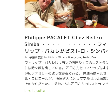
ヴォンは、キリットしたミネラル感がスーッと伸びて
る。 ブルゴーニュに通じるものがある。 フィリップ・
カレは云う 『ガメ品種はピノ・ノワールの従兄なんだ
よく似た性格をもっている。ピノと同じように、あま
太陽を必要としていないんだ。花崗岩は石灰土壌より
リッとしたミネラル感がある。ガメ品種の果実味とマ
アージするととても上品に仕上がる。』 ブルゴニュ・
Philippe PACALET Chez Bistro
ロワールの名人フィリップ・パカレが醸すMoulin à
Simba ・・・・・・・・・・・フィ
Ventムーラン・ナ・ヴォン、 美味しいですよ！ いつ
リップ・パカレがビストロ・シンバ
仲の良いモニカとフィリップ。ブラジルに一か月ほど
帰りしていたモニカ、一週間ほど前に戻ってきた
Par
伊藤與志男
Publié dans
Winery
,
Bourgogne
,
Resto
,
Event
フィリップ・パカレはリヨンの石田シェフのレストラ
には時々顔を出している。 石田さんとフィリップはお
いにファミリーのような存在である。 共通点はマルセ
ル・ラピエールだ。 石田さんにとってマルセルは家族
上の存在だった。 . 菊地さんは石田さんのレストラン
修業したことがある。 懐の深い石田さんにとって菊地
Lire la suite
んはファミリーの一人。 つまりフィリップにとってシ
バはファミリーに逢いにくるようなもの。 . Vin Natur
を通じて、こんな感じで世界中どこにでもファミリー