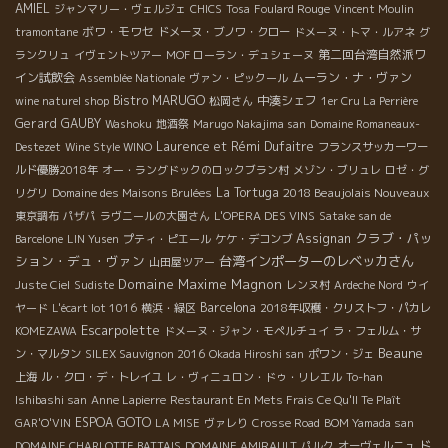
AMIEL
ジャンマリー・ヴェルジェ
CHICS
Tosa
Foulard Rouge
Vincent Moulin
ボワ・モワセ
tramontane
ドメーヌ・ブノワ・クロー
ドメーヌ・トマ・ルアネ
グ
第二回台湾自然派ワ
ランクリュ
イヴェントツアー
MOF ローラン・デュシェーヌ
イン試飲会
ムーラン・ナ・ヴァン
Assemblée Nationale
ヴァン・ピックール
Bistro MARUGO
中湊シェフ
wine naturel shop
松岡さん
1er Cru La Perrière
Gerard GAUBY
Washoku
地酒祭
Marugo Nakajima san
Domaine Romaneaux-
Laurence et Rémi Dufaitre
Destezet
Wine Style WINO
フランスサッカーワー
ルド優勝2018年
オー・ラングドックのロックブラン村
メゾン・ブリュレ
ロゼ・グ
La Tortuga
2018 Beaujolais Nouveaux
リグリ
Domaine des Maisons Brulées
東京調布
パザパ
ラヴニールの大園さん
L'OPERA DES VINS
Satake san de
クラブ・パッ
Assignan
Barcelone
LIN Yusen
プティ・ピエール
ケケ・デコンブ
ション・デュ・ヴァン
台湾インポーターのレベッカさん
山田屋ツアー
Domaine Maxime Magnon
Juste Ciel
Sudiste
レンヌ村
Ardeche Nord
ウイ
Barcelona
ヤード
L'écart lot 1016
横浜・緑区
2018年収穫・クリストフ・パカレ
Escarpolette
KOMEZAWA
ドメーヌ・ジャン・モペルチュイ
ラ・フェルム・サ
Beaune
ン・マルタン
SILEX Sauvignon 2016
Okada Hiroshi san
ポワン・ジェ
上海
ル・クロ・デ・トレイユ
レ・ヴィニュロン・ドゥ・リレエル
To-han
Ishibashi san
Anne Lapierre
Restaurant En Mets Frais Ce Qu'Il Te Plaît
ESPOA GOTO
GAR'O'VIN
LA MISE
ヴァレり
Crosse Road
BOM Yamada san
ド
DOMAINE CHARLOTTE BATTAIS
DOMAINE AMIRAULT
パルク
オーヴェルニュ