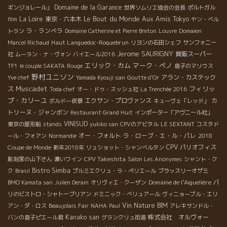
Domaine de la Garance
ギンジョレール」
世界ソムリエ協会の会長
ポルトガル
Le Bout du Monde
La Loire
東京・六本木
Aux Amis Tokyo
film
ヤン・ベル
ラ・ランベラ
トラン
Domaine Catherine et Pierre Breton
Louvre
Domaien
Haut Languedoc-Roquebrun
Marcel Richaud
リヨンの石田シェフ
サンフォニー
Jerome SAURIGNY
質販スーパー
社
ムーラン・ナ・ヴォン
バイエール2016
エリック・カム
マーク・ペノ
TF1
le couple SAKATA
Rouge
息子のマリウス
野村ユニソン
アラン・カステック
Yve chef
Yamada Kyouji san
Goutte d’Or
Muscadet
フィリッ
ス
Toda chef
オー・ドゥ・スッシュ社
La Trenchée 2016
プ・カリーユ
エクサン・プロヴァンス
カ
ボルドー夜景
キューヴェ「レッド」
トリーヌ・ジャンボン
Restaurant Grand Huit
インポーター「アヴニール社」
VINISUD
東京の屋形船
stands
yukiko san
CPVのアビタル
LE SEXTANT
コスタド
オー・フォルト
ラ・ローブ・エ・ル・パレ
ール・フォアン
Normandie
2018
CPV パリオフィス
Coupe de Monde
新年2018年
リュショット・シャンベルタン
CPV Takeshita
彫刻家の山下さん
濃いワイン
Salon Les Anonymes
シャント・ク
Bistro Simba
ク
Brasil
プルミエクリュ・ラ・ペリエール
ブラッスリーオザミ
Domaine de l’Aiguelière
BMO Kamata san
Julien Derain
オリヴィエ・クーザン
パ
リのビストロ・シャトーブリアン
ドミニック・べリュアール
ヴィニョーブル・エリ
Vin Nature BIM
アン・ダ・ロス
Beaujolais Fair
NAHA
Paul
アレキサンドル・
Kanako san
株式会社 オルヴォー
バンの息子ピエール君
グランクリュ街道