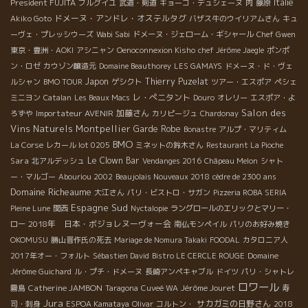
President FUJITA
Italie
ブルグイユ
武道・剣道
キョーコ・デュシェーヌ
肉
藤原
ドメーヌ・アンドレ・オステルタグ
Akiko Goto
バザス牛のウイリアムさん
キュ
ーヴェ・プレッシウーズ
Wabi Sabi
ドメーヌ・ジェローム・ギシャール
Chef Gwen
東京・豊洲・AOKI
アシニャン
Oenoconnexion Kisho
chef Jérôme Jaegle
ポンポ
ン・ロゼ
カウゾン醸造元
Domaine Beauthorey
LES GAMAYS
ドメーヌ・ド・ヴェ
Japon
Thierry Puzelat
ルシャン
BMO TOUR
ゲシクト
ツアー・エスポア
ペシェ
レ・ぺニタント
ミニヨン
Catalan
Les Beaux Macs
Douro
オレリー
エスポア・よ
Salon des
Importateur AVENIR
加藤さん
ろずや
カリピージュ
Chardonay
Vins Naturels Montpellier
Garde Robe
Bonastre
アルプ・マリティム
BMO
La Corse
レカール lot 0205
ミネットの鈴木さん
Restaurant La Pioche
Sara
Le Clown Bar
北アルデッシュ
Vendanges 2016
Châpeau Melon
シャト
ー・マルゴー
Abouriou 2002
Beaujolais Nouveaux 2018
cèdre de 2300 ans
Domaine Richeaume
大江さん
パリ・ビストロ・サガン
Pizzeria ROBA SERIA
Espagne Sud
Pleine Lune
関西
Nyctalopie
ラングロールのエリックとマリー・
2018年 日本・ボジョレヌーヴォー会
ロー
南仏モンペイル
パリのお好み焼き
OKOMUSU
勝山晋作氏の死去
Mariage de Nomura Takaki
FOODAL
カタロニア人
2017年オー・フォルト
Sébastien David
Bistro LE CERCLE ROUGE
Domaine
Jérôme Guichard
ル・プチ・ドメーヌ
長崎アンペキャブル
ドイツ
パリ・シャトレ
ロワール
Catherine JAMBON
Jérôme Jouret
霧島
Taragona
Cuveé WA
寿
Jura
サカガミの日野さん
司・刺身
ESPOA Kamataya
Olivar
コルトン・
2018