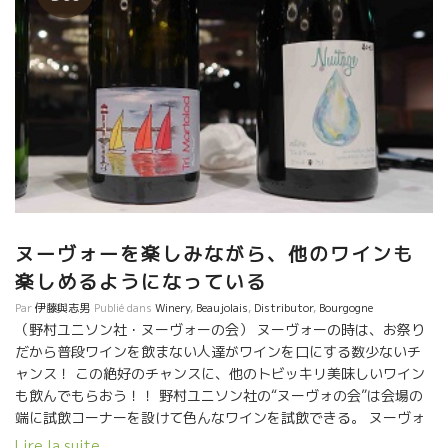
ヌーヴォーを楽しみながら、他のワインも
楽しめるようになっている
Par
伊藤與志男
Publié dans
Winery
,
Beaujolais
,
Distributor
,
Bourgogne
（野村ユニソン社・ヌーヴォーの会） ヌーヴォーの時は、お祭り
だから普段ワインを飲まない人達がワインを口にする数少ないチ
ャンス！ この絶好のチャンスに、他のトビッキリ美味しいワイン
も飲んでもらおう！！ 野村ユニソン社の“ヌーヴォの会”は会場の
端に試飲コーナーを設けて色んなワインを試飲できる。 ヌーヴォ
ーを楽しみながら、自分の好きなワイン探しもできるようになっ
Lire la suite