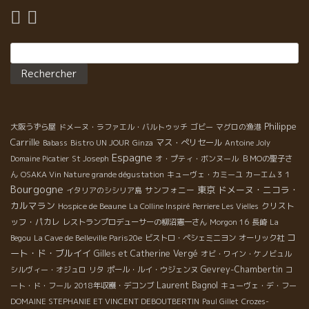
Rechercher :
Philippe
大阪うずら屋
ドメーヌ・ラファエル・バルトゥッチ
ゴビー
マグロの漁港
Carrille
マス・ぺリセール
Babass
Bistro UN JOUR
Ginza
Antoine Joly
Espagne
Domaine Picatier
St Joseph
オ・プティ・ボンヌール
ＢＭОの聖子さ
ん
OSAKA Vin Nature grande dégustation
キューヴェ・カミーユ
カーエム３１
Bourgogne
東京
ドメーヌ・ニコラ・
サンフォニー
イタリアのシシリア島
カルマラン
クリスト
Hospice de Beaune
La Colline Inspiré
Perriere Les Vielles
ッフ・パカレ
レストランプロデューサーの柳沼憲一さん
Morgon 16
長崎
La
コ
Begou
La Cave de Belleville Paris20e
ビストロ・ペシェミニヨン
オーリック社
ート・ド・ブルイイ
Gilles et Catherine Vergé
オビ・ワイン・ケノビュル
Gevrey-Chambertin
シルヴィー・オジュロ
リタ
ポール・ルイ・ウジェンヌ
コ
Laurent Bagnol
ート・ド・フール
2018年収穫・デコンブ
キューヴェ・デ・フー
DOMAINE STEPHANIE ET VINCENT DEBOUTBERTIN
Paul Gillet
Crozes-