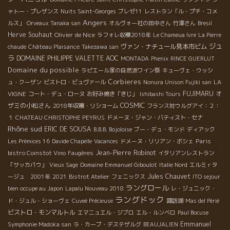
ャトー・プレザンス
Nuits Saint-Georges
ブレゼ11
レストラン「ル・プチ・コメ
Angers
ルス」
Orveaux Tanaka san
オルヴォー社の田中さん
竹澤さん
Bresil
Herve Souhaut
Olivier de Nice
ラフォレ収穫2018年
Le Chameua Ivre
La Pierre
ジュ
ヴァン・ナチュール見本市ビム
chaude
Château Plaisance
Takezawa san
ラ
DOMAINE PHILIPPE VALETTE
AOC
MONTADA
Phenix
RINCE GUERLUT
Domaine du possible
ラピエール家の自然派ワイン祭
キューヴェ・ウッシ
Corbieres
LA
ュ・クーザン
ビストロ・ビュヴァール
Nonura Unison Fujiki san
VIGNE
FUJIMARU
オ
コート・デュ・ローヌ
お好み焼き「きじ」
Ishibashi Tours
COSMIC
ザミの小松さん
2018年収穫・リショーム
フランス対ウルグアイ：２：
１
CHATEAU CHRISTOPHE PEYRUS
ドメーヌ・ジャン・バティスト・セナ
Rhône sud
ERIC DE SOUSA
B.B.B. Bojoloise
ブー・デュ・モンド
ディアック
Paris
Les Prémices 16
Davide Chapelle
Vacances
ドメーヌ・リリアン・ボシェ
bistro Coinstot Vino
Jean-Pierre Robinot
Faugères
イタリアンレストラン
「サッカパウ」
Vieux Sage
Domaine Emmanuel Giboulot
Italie Nord
エルミｒタ
Jules Chauvet
ージュ 2001年
2021
Bistrot Atelier
フェニックス
ITO sejour
ラングロール
bien occupe au Japon
Lapalu Nouveau 2018
レ・ジュニック・
ラングドック
ド・ジュル・ショーヴェ
Cuveé Précieuse
諏訪湖
Mas del Périé
ビストロ・モンマルトル
エマニュエル・ジブロ
エル・ルンベロ
Paul Bocuse
Emmanuel
Symphonie Madoka san
ラ・カーブ・デステザルグ
BEAUJALIEN