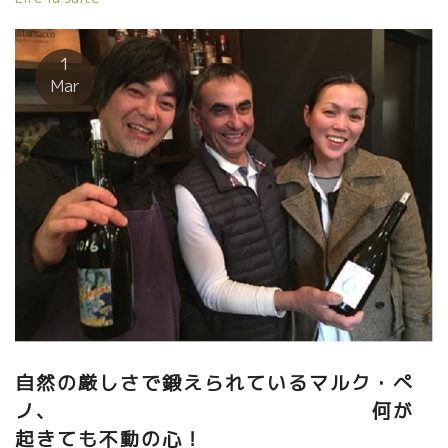
ている。 素晴らしいことだと思う。 エモーションナルなワインが
あった。 Marc PENOTマルク・ペノさんの飛っきり美味しいワイ
ン。 特にNuitageは、ムスカデとは思えない繊細で旨味を備えた
1
白ワイン。 こんなムロン・ド・ブルゴ－ニュを醸せるのはマル
Mar
ク・ペノさんだけだ。 Léonisレオニス・シャンピエール社の
Bruliusブリュリウス、これも素晴らしいブルイィのワインだ！！
樹齢が100歳級のガメ品種の古木を仕込んだ逸品。深味のあるボ
ジョレも楽しんで欲しい。
自然の厳しさで鍛えられているマルク・ぺ
ノ、 何が
起きても不動の心！