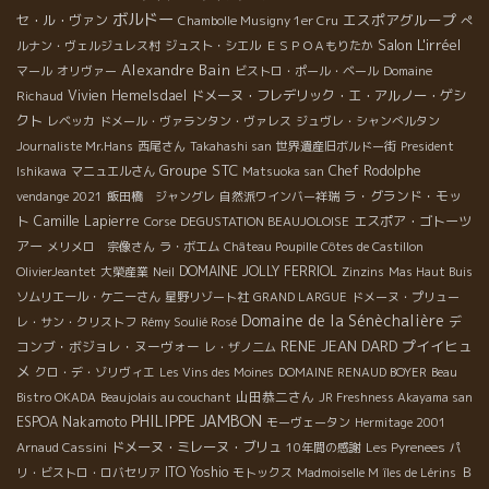
ボルドー
エスポアグループ
セ・ル・ヴァン
Chambolle Musigny 1er Cru
ぺ
Salon L'irréel
ルナン・ヴェルジュレス村
ジュスト・シエル
ＥＳＰＯＡもりたか
Alexandre Bain
マール
オリヴァー
ビストロ・ポール・ベール
Domaine
Vivien Hemelsdael
ドメーヌ・フレデリック・エ・アルノー・ゲシ
Richaud
クト
レベッカ
ドメール・ヴァランタン・ヴァレス
ジュヴレ・シャンべルタン
Journaliste Mr.Hans
西尾さん
Takahashi san
世界遺産旧ボルドー街
President
Groupe STC
Chef Rodolphe
Ishikawa
マニュエルさん
Matsuoka san
ラ・グランド・モッ
vendange 2021
飯田橋 ジャングレ
自然派ワインバー祥瑞
ト
Camille Lapierre
エスポア・ゴトーツ
Corse
DEGUSTATION BEAUJOLOISE
アー
メリメロ 宗像さん
ラ・ボエム
Château Poupille Côtes de Castillon
DOMAINE JOLLY FERRIOL
OlivierJeantet
大榮産業
Neil
Zinzins
Mas Haut Buis
ソムリエール・ケニーさん
星野リゾート社
GRAND LARGUE
ドメーヌ・プリュー
Domaine de la Sénèchalière
デ
レ・サン・クリストフ
Rémy Soulié Rosé
RENE JEAN DARD
プイイヒュ
コンブ・ボジョレ・ヌーヴォー
レ・ザノ二ム
メ
クロ・デ・ゾリヴィエ
Les Vins des Moines
DOMAINE RENAUD BOYER
Beau
山田恭二さん
Bistro OKADA
Beaujolais au couchant
JR Freshness Akayama san
PHILIPPE JAMBON
ESPOA Nakamoto
モーヴェータン
Hermitage 2001
ドメーヌ・ミレーヌ・ブリュ
Arnaud Cassini
10年間の感謝
Les Pyrenees
パ
ITO Yoshio
リ・ビストロ・ロバセリア
モトックス
Madmoiselle M
îles de Lérins
Ｂ