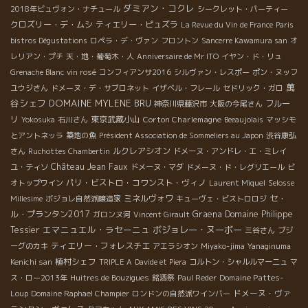
ダミアン・コクレ
2018年ビュヴォン・ナチュール
シークレット・パーティー
クロズリー・デ・ムシ
ティエリー・ピュズラ
La Revue du Vin de France
Paris
bistros Dégustations
ロペラ・デ・ヴァン
フロントン
Sancerre Kawamura san
オ
レリアン・プチ
天・地・葡萄木・人
Anniversaire de Mr ITO
イヤン・ド・リュ
Grenache Blanc
vin rosé
コンフィアンサ2016
シルヴァン・レスポー
ポン・ヌッフ
萬
ユウジさん
ドメーヌ・デ・サブロネット
イザベル・フレール
セドリック・ガロ
谷シェフ
DOMAINE MYLENE BRU
フルー
神奈川県藤沢市
大阪の今尾さん
リ
東京武蔵小山
Corton Charlemagne
Yokosuka
石川さん
Beeaujolais
マッシモ
とアントネッラ
築地の魚
Président Association de Sommeliers au Japon
渋谷康弘
ルクレアシオン
さん
Ruchottes Chambertin
ドメーヌ・アンドレ・エ・ミレイ
Château Jean Faux
ユ・ティソ
ドメーヌ・マダ
ドメーヌ・ド・レグリエール
ビ
パリ・ビストロ・コワンスト・ヴィノ
オトップワイン
Laurent Miquel
Selosse
ミネルヴォワ
セ・
Millesime
ボジョレ自然派醸造家
キューヴェ・ビストロロジ
ル・プランタン2017
Graena
Domaine Philippe
ガロンヌ河
Vincent Girault
エマニュエル・ラセーニュ
ボジョレー・ヌーボー
Tessier
三谷さん
ブジ
ティエリー・フォレスチエ
ーグのカキ
アエラシオン
Miyako-jima
Yanaginuma
植村シェフ
Kenichi san
TRIPLE A
Davide et Piera
コルトン・シャルルマーニュ
マ
Domaine Pattes-
ス・ロー2013年
Huitres de Bouzigues
銘酒祭
Paul Reder
Loup
ドメーヌ・ヴァ
Domaine Raphael Champier
ロンドンの自然派ワインバー