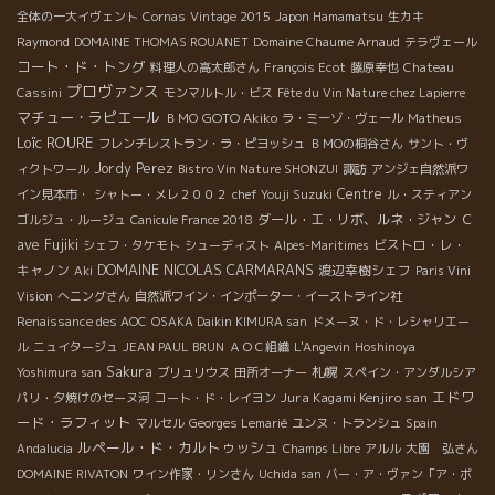
全体の一大イヴェント
Cornas
Vintage 2015
Japon Hamamatsu
生カキ
Raymond
DOMAINE THOMAS ROUANET
Domaine Chaume Arnaud
テラヴェール
コート・ド・トング
料理人の高太郎さん
François Ecot
藤原幸也
Chateau
プロヴァンス
Cassini
モンマルトル・ビス
Fête du Vin Nature chez Lapierre
マチュー・ラピエール
GOTO Akiko
ＢＭО
ラ・ミーゾ・ヴェール
Matheus
Loïc ROURE
フレンチレストラン・ラ・ピヨッシュ
ＢＭОの桐谷さん
サント・ヴ
Jordy Perez
ィクトワール
Bistro Vin Nature SHONZUI
諏訪
アンジェ自然派ワ
Centre
イン見本市・
シャトー・メレ２００２
chef Youji Suzuki
ル・スティアン
ダール・エ・リボ、ルネ・ジャン
Ｃ
ゴルジュ・ルージュ
Canicule France 2018
ave Fujiki
ビストロ・レ・
シェフ・タケモト
シューディスト
Alpes-Maritimes
DOMAINE NICOLAS CARMARANS
キャノン
渡辺幸樹シェフ
Aki
Paris Vini
Vision
へニングさん
自然派ワイン・インポーター・イーストライン社
Renaissance des AOC
OSAKA Daikin KIMURA san
ドメーヌ・ド・レシャリエー
ル
ニュイタージュ
JEAN PAUL BRUN
ＡＯＣ組織
L'Angevin
Hoshinoya
Sakura
札幌
Yoshimura san
ブリュリウス
田所オーナー
スペイン・アンダルシア
エドワ
Jura Kagami Kenjiro san
パリ・夕焼けのセーヌ河
コート・ド・レイヨン
ード・ラフィット
マルセル
Georges Lemarié
ユンヌ・トランシュ
Spain
ルペール・ド・カルトゥッシュ
Andalucia
Champs Libre
アルル
大園 弘さん
DOMAINE RIVATON
ワイン作家・リンさん
Uchida san
バー・ア・ヴァン「ア・ボ