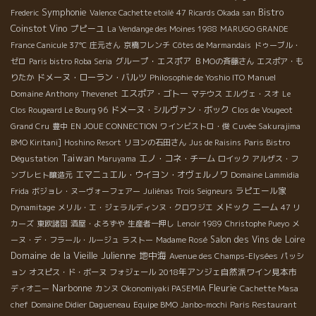
Symphonie
Bistro
Frederic
Valence Cachette etoilé
47 Ricards Okada san
Coinstot Vino
プピーユ
La Vendange des Moines 1988
MARUGO GRANDE
France Canicule 37℃
庄元さん
京橋フレンチ
Côtes de Marmandais
ドゥーブル・
グループ・エスポア
ゼロ
Paris bistro Roba Seria
ＢＭОの斉藤さん
エスポア・も
ドメーヌ・ローラン・バルツ
Manuel
りたか
Philosophie de Yoshio ITO
Domaine Anthony Thevenet
エスポア・ゴトー
マテウス
エルヴェ・スオ
Le
ドメーヌ・シルヴァン・ボック
Clos Rougeard Le Bourg 96
Clos de Vougeot
Grand Cru
豊中
EN JOUE CONNECTION
ワインビストロ・俊
Cuvée Sakurajima
BMO Kiritani]
Hoshino Resort
リヨンの石田さん
Jus de Raisins
Paris Bistro
Taiwan
エノ・コネ・チーム
Dégustation
Maruyama
ロイック
アルザス・フ
エマニュエル・ウイヨン・オヴェルノワ
ンブレヒト醸造元
Domaine Lammidia
ラピエール家
Frida
ボジョレ・ヌーヴォーフェアー
Juliénas
Trois Seigneurs
メドック
ニーム
Dynamitage
メリル・エ・ジェラルディンヌ・クロワジエ
47 リ
カーズ
東欧諸国
酒屋・よろずや
生産者一押し
Lenoir 1989
Christophe Pueyo
メ
Salon des Vins de Loire
ーヌ・デ・フラール・ルージュ
ラストー
Madame Rosé
Domaine de la Vieille Julienne
地中海
Avenue des Champs-Elysées
パッシ
2018年アンジェ自然派ワイン見本市
ョン
オスピス・ド・ボーヌ
フォジェール
Narbonne
Fleurie
ディオニー
カンヌ
Okonomiyaki PASEMIA
Cachette Masa
chef
Domaine Didier Dagueneau
Equipe BMO
Janbo-mochi
Paris Restaurant