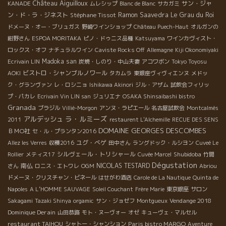
Château Aiguilloux
サン・ジャ
KANADE
ムレシップ
Blanc de Blanc
サカガミ
ン・ド・ラ・ジネスト
Stéphane Tissot
Ramon Saavedra
Le Grau du Roi
ドメーヌ・オー・ブリュガス
野崎ワインショップ
Château Puech-Haut
オルガンの
紺野さん
ESPOA MORITAKA
ピノ・ドゥニス品種
Katsuyama
ワインカヴィスト・
ロックス・オフ
ナチュラルワイン
Caviste Rocks Off
Allemagne
Kiji Okonomiyaki
Madoka san
Ecrivain LIN
炭焼・しのり・中山夫妻
アコワボン
Tokyo Toyosu
ビストロ・シャンブルノワール
AOKI
タカムラ
東銀座ヴィヴィエンヌ
メドッ
ク・グランヴァン
レ・ロシニョ
Ishikawa Akinori
ジル・アザム
試飲会フィリッ
プ・パカレ
Ecrivain Vin LIN san
ジュリエナ
OSAKA Shinsaibashi bistro
Granada
ブラジル
Villié-Morgon
アンヌ・ラピエール
名古屋試飲会
Montcalmès
ラ・ルミーズ
アルデッシュ
2011
restaurent L'Alchemille
RECUE DES SENS
DOMAINE GEORGES DESCOMBES
ＢＭО社
セ・ル・プランタン2016
ユグ・べゲ
Allez les Verres
収穫2016
田中さん
ラングドック・ルシヨン
Cuveé Le
シルヴェール・トリシャール
Shubidoba
Rollier
メティス17
Cuvée Marcel
竹間
Dégustation
南仏
NICOLAS TESTARD
さん
ロニス・エトワレ
OGM
Abriou
ドメーヌ・クリスチャン・ビネール
はせがわ酒店
Carole de La Nautique
Quinta de
Napoles
A L’HOMME SAUVAGE
Soleil Couchant
Frère Marie
東京銀座
サロン
Vendange 2018
Sakagami
Tazaki Shinya
orgamic
サン・ジョゼフ
Montgueux
Dominique Derain
山田恭路
モト・ヌーヴォー
オゼ
キューヴェ・マルセル
restaurant TAIHOU
Paris bistro MARGO
シャトー・シャンション
Aventure