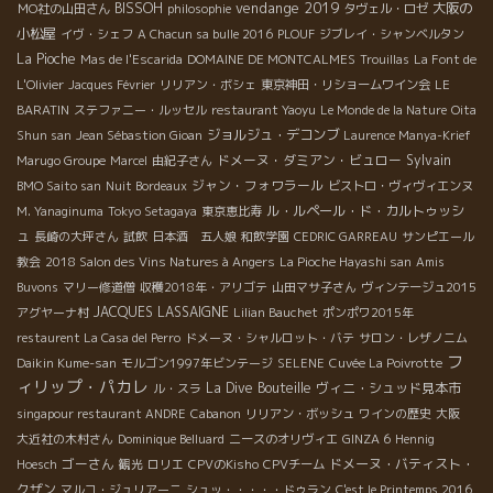
vendange 2019
BISSOH
大阪の
ＭО社の山田さん
philosophie
タヴェル・ロゼ
小松屋
イヴ・シェフ
A Chacun sa bulle 2016
PLOUF
ジブレイ・シャンベルタン
La Pioche
Mas de l'Escarida
DOMAINE DE MONTCALMES
Trouillas
La Font de
L'Olivier
Jacques Février
リリアン・ボシェ
東京神田・リショームワイン会
LE
BARATIN
ステファニー・ルッセル
restaurant Yaoyu
Le Monde de la Nature
Oita
ジョルジュ・デコンブ
Shun san
Jean Sébastion Gioan
Laurence Manya-Krief
ドメーヌ・ダミアン・ビュロー
Sylvain
Marugo Groupe
Marcel
由紀子さん
ジャン・フォワラール
BMO Saito san
Nuit Bordeaux
ビストロ・ヴィヴィエンヌ
ル・ルペール・ド・カルトゥッシ
M. Yanaginuma
Tokyo Setagaya
東京恵比寿
ュ
長崎の大坪さん
試飲
日本酒 五人娘
和飲学園
CEDRIC GARREAU
サンピエール
教会
2018 Salon des Vins Natures à Angers
La Pioche Hayashi san
Amis
Buvons
マリー修道僧
収穫2018年・アリゴテ
山田マサ子さん
ヴィンテージュ2015
JACQUES LASSAIGNE
アグヤーナ村
Lilian Bauchet
ポンポワ2015年
restaurent La Casa del Perro
ドメーヌ・シャルロット・バテ
サロン・レザノニム
フ
Daikin Kume-san
モルゴン1997年ビンテージ
SELENE
Cuvée La Poivrotte
ィリップ・パカレ
La Dive Bouteille
ヴィニ・シュッド見本市
ル・スラ
singapour restaurant ANDRE
Cabanon
リリアン・ボッシュ
ワインの歴史
大阪
大近社の木村さん
Dominique Belluard
ニースのオリヴィエ
GINZA 6
Hennig
ゴーさん
ドメーヌ・バティスト・
Hoesch
観光
ロリエ
CPVのKisho
CPVチーム
クザン
マルコ・ジュリアーニ
シュッ・・・・・ドゥラン
C'est le Printemps 2016