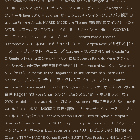
Andalousie
Maruyama
シレックス
Takema-san
シャ
Morgon 2016
ラトリエ・
ド・キュイジンヌ
マダム・ロゼ
Le Verre Vole
キューヴェ ル・ジャンボン・ブラ
パリ観光
ンシャール
Beier 2016
Mizuki san
ザ・コンコルド・ワイン・クラブ
シ
ェナ
La Perrière
Arbois
MAREE BASSE
the Thames
無農薬野菜
ワインバー・シャ
レ
ンブル・ノワール
フィロソフィー
ドメーヌ・リヴァトン
Mr. Hiroshi OSONO
ミ・デュフェートル
ドメーヌ・デ・ザミエル
Avanti Popolo
Thomas
アルザス
Pierre Laforest
ドメ
Bistronomie
レカール lot 1016
Pompon Rosé
ーヌ・ラ・プティット・べニューズ
Corbiere
マサル式選別
Chef Kikuchi Yuji
Kyushu
El Rumbero
エシャッペ・ベル・ロゼ
Cuvee Le Rang du Merle
ダヴィッ
Takenouchi san
ド・シャペル
石田克己
銀座三越新館
銀座4丁目
Kevin Descombe
タラゴナ地方
California
Baton Itagaki san
Baune Kentaro-san
Mathieu et
パルティーダ・クレウス
Marion
ラ・プラツ
ドメーヌ・リショー
Sainte
Victoire
Vongole spagetti
ニュイ・サン・ジョルジュ
ラ・カーヴ・ド・ベルヴィル
台湾
Kagoshima
2018年・ボジョレヌーヴォー
Rosé Grigri
メゾン・ジョンヌ
2020 beaujolais nouveaux
Henind
Château Ausone
山田屋の矢島さん
Septime
ポ
B.B.B. ボジョレ試飲会
ムロル
長野・諏訪
ロゼ・ランディ
パリ・一区
ル・ブリ
Olivier Cros et Sylvain Respaut
ュエル
アンディジェンヌ
Tadokoro patron
Reviens Gamay
Danse encore 2016
Tokyo Shibuya Koutarou san
エピスリー・フ
Marseille
ィン
クロ・ド・ヴージョ
L'Echappee belle rosé
パリ・レピュブリック
Cézanne
TERRA MADRE
Comax Ethylix
GUCITE
Toda President
ボジョレワイン