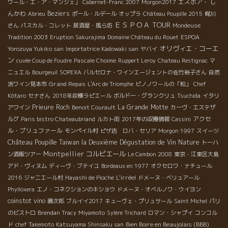
エスポア・ し
ワール・エ・ア・マンジェ」
Cabernet-Franc 2007
Morgon2017
んかわ
Beziers
Abrieu
ポール・ルデール
オップラ
Château Poupille 2015
梶川
ＥＳＰＯＡ TOUR
さん
パスカル・コレット
居酒屋・風ら坊
Mondeuse
Tradition 2003
Eruption Sakurajima
Domaine Château du Rouet
ESPOA
オリヴィエ・コーエ
Yorozuya Yukiko san
Importatrice Kadowaki san
ヤバイ
ン
cuvée Coup de Foudre
Pascale Choime
Ruppert Leroy
Chateau Restignac
マ
ニュエル
Bourgeuil
SOPEXA
バルセロナ・ワインエージェントの佐竹裕子さん
自然
Grand Repas
派ワイン見本市
L'Arc de Triomphe
ピノノワールの「和」
Chef
Kôtaro
セナさん
2018年収穫ラピエール
ボルドー・グランクリュ
Tsuchida
イタリ
Prieure Roch
La Grande Motte
アワイン
Benoit Courault
カーヴ・エステザ
アクセ
ルグ
Paris bistro Chateaubriand
ルカト街
2017年の収穫情報
Cassini
ル・プリュファール
モンペイル村
ピザ店 ロバ・セリア
Morgon 1997
スイーツ
Château Poupille
Taiwan la Deuxième Dégustation de Vin Nature
トーハ
Montpellier
コルビエール
ン酒販ツアー
Le Cambon 2008
東京・江東区大島
アド・ヴィヌム
ディーヴ・ブテイユ
Bordeaux en 1977
オクセロワ・ナチュール
L'irréel
2016
ジャニエール村
Hayashi de Pioche
ドメーヌ・ベリュアール
Phylloxera
エノ・コネクションのキショウ
ドメーヌ・オベルノワ・ウイヨン
coinstot vino
磯次郎
ブルイイ2017
キューヴェ・プリュサール
Saint Michel
パリ
のビストロ
Brendan Tracy
Miyamoto
Sylère Trichard
ロマン・シャプイ
コンコル
Bien Boire en Beaujolais (BBB)
ド
chef Takemoto
Katsuyama Shinsaku san