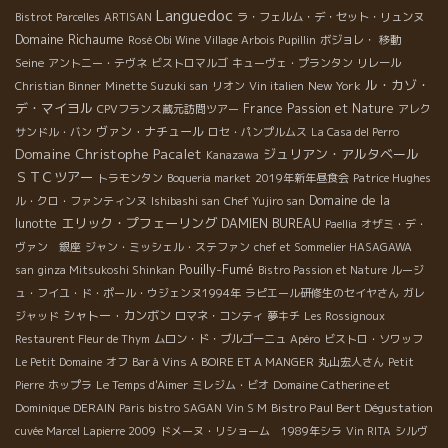
Languedoc
Bistrot Parcelles
ARTISAN
ラ・フェルム・デ・セット・リュンヌ
Domaine Richaume
Rosé Obi Wine
Village Arbois Pupillin
ボジョレ・
移動
Seine
アントニー・テヴネ
ビストロマルゴ
キューヴェ・プランタン
リレール
ル・カゾ・
New York
Christian Binner
Minette Suzuki san
リオン
Vin italien
デ・マイヨル
France
Passion et Nature
CPVフランス蔵元訪問ツアー
アレク
ヴァン・ナチュール
サンドル・バン
ロセ・パンプルムス
La Casa del Perro
Domaine Christophe Pacalet
ジュリアン・アルタベール
Kanazawa
ＳＴＣツアー
トラモンタン
Boqueria market
2019年新年昼食会
Patrice Hughes
Domaine de la
ル・クロ・ファンティンヌ
Ishibashi san
Chef Yujiro san
エリック・プフェーリング
lunotte
DAMIEN BUREAU
Paellia
オザミ・デ・
ヴァン 銀座
ジャン・ミッシェル・ステファン
chef et Sommelier HASAGAWA
Pouilly-Fumé
san
ginza Mitsukoshi Shinkan
Bistro Passion et Nature
ルージ
ュ・フイユ・ド・ポール・ウジェンヌ1994年
ラピエール研修生のセイヤさん
ガレ
シャトー・カンボン
ジャッド
ロマネ・コンティ
夢キチ
Les Rossignoux
Restaurent Fleur de Thym
ムロン・ド・ブルゴーニュ
Apéro
ビストロ・ソワッフ
Le Petit Domaine
オフ
Bar à Vins A BOIRE ET A MANGER
丸山宏人さん
Petit
Pierre
ホップラ
Le Temps d'Aimer
ミレジム・ビオ
Domaine Catherine et
Bistro Paul Bert Dégustation
Dominique DERAIN
Paris bistro SAGAN
Vin S M
cuvée Marcel Lapierre 2009
ドメーヌ・リショーム 1989年シラ
Vin RITA
シルヴ