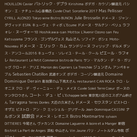
パトリック・デプラ
HOUILLON
Caviar
Kirishima
ボデガ・カウゾン醸造元
パシ
Mas Pellisser
オン・エ・ナチュール心斎橋店
Cuvée Chat
Sorcellerie 2017
Julie Brosselin
CYRILL ALONZO
Tokyo wine Bistro BUNON
ドメーヌ・ジャン・
ラフ
ダヴィッド
ESPA
キューヴェ・ティボ
L'Ecume
ドメーヌ・サルナン・ベリュ
ォレ・ヌーヴォー18
Hoshikawa-san
Mottox
L'Avenir Ozono san
Feu
丸山さん
Katsuyama
フランス・ゴンザルヴェス
ソフィア・ボシェ
Moto-
ドメーヌ・エリック・カム
サンドリーヌ
Nouveau
フィリップ・デルメ
ダン
ピエール・ラフォ
ス・アンコール2016
キューヴェ・ソレイユ・テール・クール
レ
Restaurant Le Petit Commerce
bistro de Paris
サン・マルタン・デ・ラ・ガリ
ジュンさん
ッグ
クロード・アリエ
Marion des Capriers
La Trenchée
アンペキャ
Sebastien Chatillon
Domaine
ブル
武道オンズ
ボデガ・コーゾン醸造元
Dominique Derain
彫刻家の山下亮太さん
restaurant CAN ROCA
クロ・レ
オニヌ
クロ・デ・ヴィーニュー・デュ・メイヌ
Cuvée Soleil Terre Coeur
ボーヌの
コート・デュ・ピ
ケンタロウさん
L'Echappee belle
東京荒川区のエスポア山枡さ
Tarragona
ドメーヌ・セクスタン
ん
Terres Dorées
大近の久米さん
ビストロ・
ナ
オザミ
ビストロ・アン・ク
ミッシェル・グリザール
Jean-Dominique CASSINI
試飲会
ルボンヌ
ドメーヌ・レオニス
Bistro Montmartre
sylvain
DITTIERES
今尾さん
ヴァカンス
Domaine Laguerre
A boire et a Manger
新宿
ボ
Bistrot La Part de Anges
浜松
中山さん
Vin Jaune
パリ・ノートルダム寺院