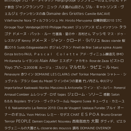
サンフォニーのまどかさん
Bistrologie
クロ・ド・タイラック
Margo groupe
マド
ジャンフランソワ・ニック
ジル・キャトリンヌ・ヴ
ナ教会
八丈島の山田さん
ェルジェ
Domaine des Griottes
ヴァンセンヌの森
Camille BACAVE
STC
Villefranche
Nora
ヴィルフランシュ
Mr. Hiroto Maruyama
収穫時期2018
Groupe Tour
タラ
Vendange2018 Philippe Pacalet
ジュリアンヌ
ビュイソナント
ゴナ
ドメーヌ・パット・ルー
マッシモ
竹富島・星のや・吉村さん
マス・ドゥ・
ドメーヌ・ジャン・クロード・ラパリュ
レスカリダ
Kenny
Bazas viande
桜
Sakurajima
島2016
Suido Edogawabashi
ボジョレブラン
Pinell de Brai
Asami
Ginza bistro PAUL
Ｐａｓｃａｌ Ｃｏｌｅｔｔｅ
アド・ヴィニュム醸造元
BMO
Alain Allier
ビストロ
Mr.Kamata
レイヨン川
エスポア・ナカモト
Rose de Zaza
マルセル・ラピエ－ル
Yoyo
プピーユ2008年
ルージュ・ゴルジュ
Marc
Penavayre
赤ワイン
DOMAINE LES CLAPAS
chef Torikai
Marmande
シャトー・シ
ュヴァル・ブラン
Gaec du Mazel
ワインの4つの要素
竹ノ内さん
中川マリ
Importateur Kadowaki Noriko
Massimo & Antonella
ワイン・ビールバー
Pomerol
ジェローム・ソリーニ
Arnaud Combier
ムレシップ・ロゼ
tapas
感動
Salon
B.B.B. Bojolais
サイント・ヴィクトワール山
Nagano Suwa
キューヴェ・カミーユ
オー
１６
Nakaminato
La Remise 2018
Clos de Vougeot
Izakaya Furabo
ブルイ
ＥＳＰＯＡ
ナーのギヨム
CHAT
Yvon Metras
レミー・セデス
Bruno Granier
大阪
PEOPLE
西南部地方
Terroir
Damien Coquelet Nouveau
ダヴィデ、ピエラ
ラヴェニールの大園さん
closerie des moussis
調布
DOMAINE OVERNOY