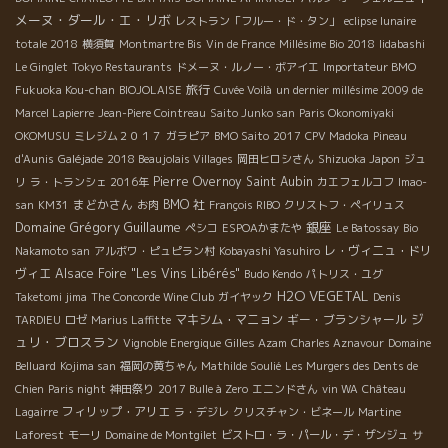
メーヌ・ダール・エ・リボ
レストラン「フルー・ド・タン」
eclipse lunaire
totale 2018
横須賀
Montmartre Bis
Vin de France
Millésime Bio 2018
Iidabashi
Le Ginglet
Tokyo Restaurants
ドメーヌ・ルノー・ボアイエ
Importateur BMO
旅行
Fukuoka Kou-chan
BIOJOLAISE
Cuvée Voilà
un dernier millésime 2009 de
Marcel Lapierre
Jean-Piere Cointreau
Saito Junko san
Paris Okonomiyaki
OKOMUSU
ミレジム２０１７
ガラピア
BMO Saito
2017
CPV Madoka
Pineau
d'Aunis
Galéjade
2018 Beaujolais Villages
岡田ヒロシさん
Shizuoka Japon
ジュ
Pierre Overnoy
Saint Aubin
リ
ラ・トランシェ 2016年
カエフェルコフ
Imao-
まどかさん
BMO 社
san
KM31
お肉
François RIBO
クリストフ・ペイリュス
Domaine Grégory Guillaume
銀座
ペシコ
ESPOAかまたや
Le Batossay
Bio
レ・ヴィニュ・ドリ
Nakamoto san
アルボワ・ピュピラン村
Kobayashi Yasuhiro
ヴィエ
Alsace Foire "Les Vins Libérés"
Budo Kendo
パトリス・ユグ
H2O VEGETAL
Taketomi jima
The Concorde Wine Club
ガイヤック
Denis
ジ
マキシム・マニョン
ギー・ブランシャール
TARDIEU
ロゼ
Marius Laffitte
ュリ・ブロスラン
Vignoble Energique
Gilles Azam
Charles Aznavour
Domaine
Belluard
Kojima san
福岡の黄ちゃん
Mathilde Soulié
Les Murgers des Dents de
Chien
Paris night
神田祭り
2017 Bulle à Zero
エニンドさん
vin WA
Château
フィリップ・アリエ
Lagairre
ラ・デジレ
クリスチャン・ビネール
Martine
Laforest
モーリ
Domaine de Montgilet
ビストロ・ラ・パール・デ・ザンジュ
サ