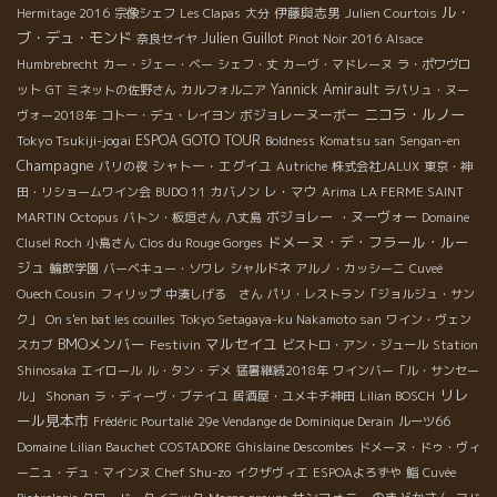
ル・
伊藤與志男
Hermitage 2016
宗像シェフ
Les Clapas
大分
Julien Courtois
ブ・デュ・モンド
Julien Guillot
奈良セイヤ
Pinot Noir 2016
Alsace
Humbrebrecht
カー・ジェー・ベー
シェフ・丈
カーヴ・マドレーヌ
ラ・ポワヴロ
Yannick Amirault
ット
GT
ミネットの佐野さん
カルフォルニア
ラパリュ・ヌー
ニコラ・ルノー
ボジョレーヌーボー
ヴォー2018年
コトー・デュ・レイヨン
Tokyo Tsukiji-jogai
ESPOA GOTO TOUR
Boldness
Komatsu san
Sengan-en
Champagne
シャトー・エグイユ
パリの夜
Autriche
株式会社JALUX
東京・神
レ・マウ
田・リショームワイン会
BUDO 11
カバノン
Arima
LA FERME SAINT
ボジョレー ・ヌーヴォー
MARTIN
Octopus
バトン・板垣さん
八丈島
Domaine
ドメーヌ・デ・フラール・ルー
Clusel Roch
小島さん
Clos du Rouge Gorges
ジュ
輪飲学園
バーベキュー・ソワレ
シャルドネ
アルノ・カッシーニ
Cuveé
Ouech Cousin
フィリップ
中湊しげる さん
パリ・レストラン「ジョルジュ・サン
ク」
On s'en bat les couilles
Tokyo Setagaya-ku Nakamoto san
ワイン・ヴェン
BMOメンバー
マルセイユ
Festivin
スカブ
ビストロ・アン・ジュール
Station
Shinosaka
エイロール
ル・タン・デメ
猛暑継続2018年
ワインバー「ル・サンセー
リレ
ル」
Shonan
ラ・ディーヴ・ブテイユ
居酒屋・ユメキチ神田
Lilian BOSCH
ール見本市
Frédéric Pourtalié
29e Vendange de Dominique Derain
ルーツ66
Domaine Lilian Bauchet
COSTADORE
Ghislaine Descombes
ドメーヌ・ドゥ・ヴィ
Chef Shu-zo
ーニュ・デュ・マインヌ
イクザヴィエ
ESPOAよろずや
鮨
Cuvée