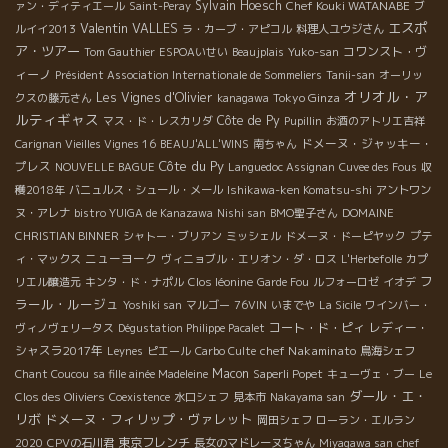
Sylvain Hoesch
Chef Kouki WATANABE
ァン・ディティエール
Saint-Peray
ブ
Valentin VALLES
エスポ
ルイイ2013
ラ・カーブ・アピコル
料理人ユウジさん
ア・ツアー
コワンスト・ヴ
Tom Gauthier
ESPOAいせい
Beaujplais
Yuko-san
ィーノ
Président Association Internationale de Sommeliers
Tanii-san
オーリッ
オリオル・ア
Les Vignes d'Olivier
Tokyo Ginza
クスの藤元さん
kanagawa
ルティギャス
Côte de Py
マス・ド・レスカリダ
Pupillin
お酒のアトリエ吉祥
ドメーヌ・ジャッキー・
Carignan Vieilles Vignes 16
BEAUJ'ALL'WINS
南ちゃん
Côte du Py
プレス
NOUVELLE BAGUE
Languedoc Assignan
Cuvee des Fous
収
穫2018年
バニュルス・シュール・メール
Ishikawa-ken Komatsu-shi
アントワン
ヌ・アレナ
bistro YUIGA de Kanazawa
Nishi san
BMO聖子さん
DOMAINE
CHRISTIAN BINNER
シャトー・ブリアン
ミッシェル
ドメーヌ・ドーピヤック
プテ
ニューヨーク
ィ・マックス
ヴィニョブル・エリオン・ダ・ロス
L'Herbefolle
カプ
フ
リエル醸造元
キンタ・ド・ナポル
Clos léonine
Garde Fou
ルフォーロゼ
イオデ
ラール・ルージュ
Yoshiki san
マルゴー
76VIN
いまでや
La Sicile
ワインバー・
コート・ド・ピィ
レディー・
ヴィノヴェリータス
Dégustation Philippe Pacalet
シャスラ2017年
chef Nakaminato
Leynes
ピエール
Carbo Culte
鳥海シェフ
Macon
Chant Coucou
sa fille ainée Madeleine
Saperli Popet
キューヴェ・ブー
Le
ダール・エ・
Clos des Oliviers
Coexistence
水口シェフ
見本市
Nakayama san
リボ
ドメーヌ・フィリップ・ヴァレット
岡田シェフ
ローラン・エルラン
東京フレンチ
2020
CPVの石川君
長女のマドレーヌちゃん
Miyagawa san
chef