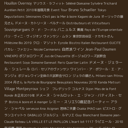
Houillon Overnoy
Séléné Domaine Sylvère Trichard
マリウス・ラフィット
Bruno Schueller
Aurélien Petit
2018年皆既月食
Event Tour
Tokyo
Degustations Séminaires
C'est pas la Mer à boire
Kagami de Jura
オーリックの藤
元さん
ドメーヌ・カトリーヌ・ベルナール
Distributeurs et Viticulteurs
Souvignargues
バニュルス
ク・ド・フードル
貴腐
Pays de l'Europe orientale
パリ・ヴィニ・ヴィジオン
ヴァンサン・ムラン
東京世田谷区・ナカモトさん
クロ・マソット
Millésime Bio 2019
Eyrolle
Bisstro Italien Restaurant GUCITE
自然派ワイン
Jean-Paul Daumen
パカレ・ファミリー
Nicole Carmarans
ボジョロワーズ
VINEXPO
Jus de Chausette
ボージョロワーズ試飲会
ドメーヌ・ジェラー
Restaurant Soya
Domaine Ganevat
Paris Quartier Latin
ル・シュレール
ロバ・セリアのヴァンサン
ワインバー・ア・ボワール・エ・ア・
マンジェ
ボジョレワイン全体の大試飲会サロン
ジュラの鏡さん
Mitani-san
Pitrou
Beaujolais Nouveau 2018
2004
丹さん
la Porte de Bourgogne
Kanda Matsuri
Village Montpeyroux
シェフ フレデリック
コルナス
Dijon
Mas de la Font
ドメーヌ・シャルロット・エ・ジャン・バティスト・セ
Ronde
お正月2019年
レミー・スリエ50歳記念パーティー
ナ
アラ
Bistro A boire et A manger
ン・シャペル
serveuse Ana
Acignan
若林ご夫妻
Osaka IMAO san
ビストロ・グ
Guy Blanchard
ランユイットゥ
DABALLO
ジョルジュ・ルマリエ
Domaine jean-
ラピエール・2018
Claude Rateau
LA VRILLE ET LE PAPILLON
L'écart lot 1117