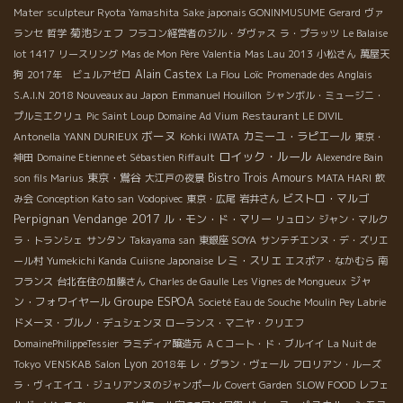
Mater
sculpteur Ryota Yamashita
Sake japonais GONINMUSUME
Gerard
ヴァ
菊池シェフ
ランセ
哲学
フラコン経営者のジル・ダヴァス
ラ・プラッツ
Le Balaise
lot 1417
リースリング
Mas de Mon Père
Valentia
Mas Lau 2013
小松さん
萬屋天
Alain Castex
Loïc
狗
2017年 ビュルアゼロ
La Flou
Promenade des Anglais
S.A.I.N
2018 Nouveaux au Japon
Emmanuel Houillon
シャンボル・ミュージニ・
プルミエクリュ
Pic Saint Loup
Domaine Ad Vium
Restaurant LE DIVIL
ボーヌ
カミーユ・ラピエール
Antonella
YANN DURIEUX
Kohki IWATA
東京・
ロイック・ルール
神田
Domaine Etienne et Sébastien Riffault
Alexendre Bain
東京・鴬谷
Bistro Trois Amours
son fils Marius
大江戸の夜景
MATA HARI
飲
ビストロ・マルゴ
み会
Conception Kato san
Vodopivec
東京・広尾
岩井さん
Perpignan
Vendange 2017
ル・モン・ド・マリー
リュロン
ジャン・マルク
ラ・トランシェ
サンタン
Takayama san
東銀座 SOYA
サンテチエンヌ・デ・ズリエ
レミ・スリエ
ール村
Yumekichi Kanda
Cuiisne Japonaise
エスポア・なかむら
南
ジャ
フランス
台北在住の加藤さん
Charles de Gaulle
Les Vignes de Mongueux
Groupe ESPOA
ン・フォワイヤール
Societé Eau de Souche
Moulin Pey Labrie
ドメーヌ・ブルノ・デュシェンヌ
ローランス・マニヤ・クリエフ
DomainePhilippeTessier
ラミディア醸造元
ＡＣコート・ド・ブルイイ
La Nuit de
Lyon
Tokyo
VENSKAB
Salon
2018年
レ・グラン・ヴェール
フロリアン・ルーズ
ラ・ヴィエイユ・ジュリアンヌのジャンポール
Covert Garden
SLOW FOOD
レフェ