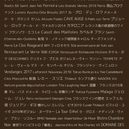
Ivo Ferreira
Roots 66
Saint Jean
Les Grands Verres 2018 Paris
南仏プロヴ
ル・グロ・デュ・ロワ
ァンス
Lurons
Kyushu Oita
Brouilly 2017
ドメーヌ・
CAVE AUGE
プリュー
ド・ラ・ガランス
カリム
Atsumi Foods
6 Pieds sur Terre
レ・ロック
カタロニア
テール・ド・ヴォルカン2014
レランス島の修道僧のワイ
Le Casot des Mailloles
カベルネ フラン
ン
フランソワ・エコ
Saint-
Etienne-des-Oullières
桜見
ラ・ノティック経営者キャロル
チーズフォンデュ
Le Clos Rougeard
Pierre
BIM
フィロキセラ
50e anniversaire de Yuki san
Restaurant Le Verre Volé
ESPOA Yorozuya et Richeaume Histoire
ホテル・ボ
DESCOMBES
マ
クリストフ・プエヨ
ボジョレヌーヴォー
サンソー
TEMPETE
ア
レ・レ・ヴェール
マス・ド・モンペール
オジル・フランジャン・ヴィニュロン
Vendanges 2017
Laforest Nouveau 2018
Tokyo Bunkyo ku
Yve Camdebord
レミー・スリエ
Clos Massotte
桜島
Thibaut
ランブラ通り
NAGOYA Vin
Nature grande dégustation
London The Laughing Heart
猛暑・フランス2018年
Malaga
ジェロ
夏
マレ・バス
ドメーヌ・ラピエール
京橋ランチ
Yukiya Fujiwara
ーム・ジュレ
エッフェル
Paris restaurent Georges Cinq
フランスワインの歴史
塔
ジュリアン・ギヨ
懐かしい
ミレジム・ビオ2019
Cuvée Thibaut
ビストロ・ユ
La Tour Eiffel
イガ
2018年ボジョレ・ヌーヴォー
ラ・グロス・ナディンヌ・ヴァ
Bistro Chambre
ン・ブラン・リコルー
BMO Yamada san
Importateur
De Moor
Noir
DOMAINE DES
東京ワインビストロ「葡呑」
Jeanne d'Arc et Roi Charles VII