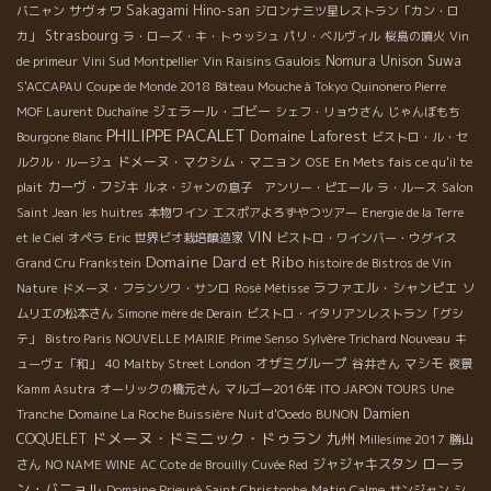
サヴォワ
Sakagami Hino-san
バニャン
ジロンナ三ツ星レストラン「カン・ロ
Strasbourg
カ」
ラ・ローズ・キ・トゥッシュ
パリ・ベルヴィル
桜島の噴火
Vin
Vin Raisins Gaulois
Nomura Unison Suwa
de primeur
Vini Sud Montpellier
S'ACCAPAU
Coupe de Monde 2018
Bâteau Mouche à Tokyo
Quinonero Pierre
ジェラール・ゴビー
MOF Laurent Duchaîne
シェフ・リョウさん
じゃんぼもち
PHILIPPE PACALET
Domaine Laforest
Bourgone Blanc
ビストロ・ル・セ
ドメーヌ・マクシム・マニョン
ルクル・ルージュ
OSE
En Mets fais ce qu'il te
カーヴ・フジキ
plait
ルネ・ジャンの息子 アンリー・ピエール
ラ・ルース
Salon
Saint Jean
les huitres
本物ワイン
エスポアよろずやつツアー
Energie de la Terre
VIN
et le Ciel
オペラ
Eric
世界ビオ栽培醸造家
ビストロ・ワインバー・ウグイス
Domaine Dard et Ribo
Grand Cru Frankstein
histoire de Bistros de Vin
ラファエル・シャンピエ
Nature
ドメーヌ・フランソワ・サンロ
Rosé Métisse
ソ
ムリエの松本さん
Simone mère de Derain
ビストロ・イタリアンレストラン「グシ
テ」
Bistro Paris NOUVELLE MAIRIE
Prime Senso
Sylvère Trichard Nouveau
キ
オザミグループ
マシモ
ューヴェ「和」
40 Maltby Street London
谷井さん
夜景
Kamm Asutra
オーリックの橋元さん
マルゴー2016年
ITO JAPON TOURS
Une
Damien
Tranche
Domaine La Roche Buissière
Nuit d'Ooedo
BUNON
ドメーヌ・ドミニック・ドゥラン
九州
COQUELET
Millesime 2017
勝山
ローラ
ジャジャキスタン
さん
NO NAME WINE
AC Cote de Brouilly
Cuvée Red
ン・バニョル
Domaine Prieuré Saint Christophe
Matin Calme
サンジャン
シ