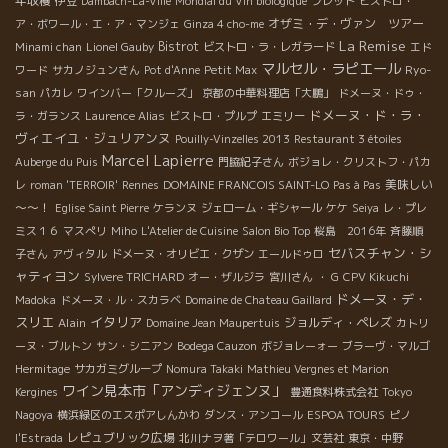
年収穫
伊豆
Dambach-La-Ville
Mondial du Vin biologique
フレッド
ビストロ・
オザミ・デ・ヴァン ツアー
ア・ボワール・エ・ア・マンジェ
Ginza 4 cho-me
La Remise
Bistrot
Minami chan
Lionel Gauby
ビストロ・ラ・レガラード
エド
マルセル・ラピエール
Ryo-
ワード
サカノジュンさん
Pot d'Anne
Petit Max
san
パカレ
ワインバー「クルーズ」
京都の中華料理店「大鵬」
ドメーヌ・ドゥ・
ドメーヌ・ド・ラ・
ラ・ガランス
Laurence Alias
ビストロ・プルプ
エミリー
ヴィエイユ・ジュリアンヌ
Pouilly-Vinzelles 2013
Restaurant 3 étoiles
Marcel Lapierre
Auberge du Puis
門脇紀子さん
ボジョレ・クリストフ・パカ
美味しい
レ
roman 'TERROIR'
Rennes
DOMAINE FRANCOIS SAINT-LO
Pas à Pas
～～！
Eglise Saint Pierre
ケランヌ
ジェローム・ギシャール
ケケ
Seiya
レ・プレ
ミス１６
マスぺリ
Miho
L'Atelier de Cuisine
Salon Bio Top
桜島 2016年
斉藤順
セバスチャン・シ
子さん
アヴィタル
ドメーヌ・オリビエ・クザン
エールドゥロ
ャティヨン
Sylvere TRICHARD
オー・ザルジラ
宮川さん
・ G
CPV Kikuchi
ドメーヌ・デ・
Madoka
ドメーヌ・ル・スカラベ
Domaine de Chateau Gaillard
スリエ
イタリア
Alain
ジョルディ・ペレズ
Domaine Jean Maupertuis
カトリ
ーヌ・ブルトン
サン・シニアン
Bodega Cauzon
ボジョレーォー
ブラーヴ・マルゴ
Hermitage
サカガミグループ
Nomura Takaki
Mathieu Vergnes et Marion
ワイン見本市「アンディジェンヌ」
Kergines
豊通食料株式会社
Tokyo
Nagoya
横浜緑区のエスポアしんかわ
ダンス・アンコール
ESPOA TOURS
ピノ
レピュブリック広場
l'Estrada
北川ナヲ著「テロワール」文芸社
東京・中野