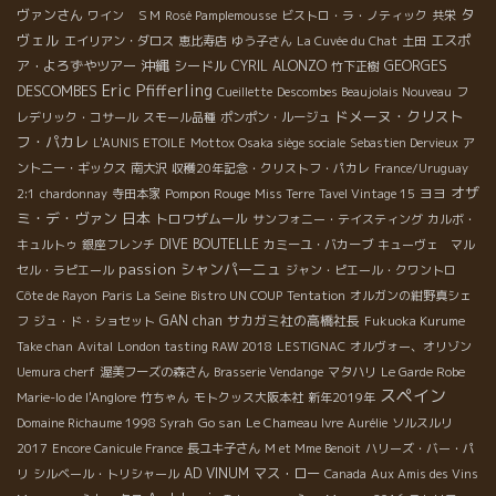
タ
ヴァンさん
ワイン ＳＭ
Rosé Pamplemousse
ビストロ・ラ・ノティック
共栄
ヴェル
エスポ
エイリアン・ダロス
恵比寿店
ゆう子さん
La Cuvée du Chat
土田
沖縄
ア・よろずやツアー
シードル
CYRIL ALONZO
GEORGES
竹下正樹
Eric Pfifferling
DESCOMBES
Cueillette
Descombes Beaujolais Nouveau
フ
ドメーヌ・クリスト
レデリック・コサール
スモール品種
ポンポン・ルージュ
フ・パカレ
L'AUNIS ETOILE
Mottox Osaka siège sociale
Sebastien Dervieux
ア
ントニー・ギックス
南大沢
収穫20年記念・クリストフ・パカレ
France/Uruguay
オザ
Pompon Rouge
ヨヨ
2:1
chardonnay
寺田本家
Miss Terre
Tavel Vintage 15
ミ・デ・ヴァン
日本
トロワザムール
サンフォニー・テイスティング
カルボ・
DIVE BOUTELLE
キュルトゥ
銀座フレンチ
カミーユ・バカーブ
キューヴェ マル
passion
シャンパーニュ
セル・ラピエール
ジャン・ピエール・クワントロ
Côte de Rayon
Paris La Seine
Bistro UN COUP
Tentation
オルガンの紺野真シェ
GAN chan
サカガミ社の高橋社長
フ
ジュ・ド・ショセット
Fukuoka Kurume
Take chan
Avital
London tasting RAW 2018
LESTIGNAC
オルヴォー、オリゾン
Uemura cherf
渥美フーズの森さん
Brasserie Vendange
マタハリ
Le Garde Robe
スペイン
Marie-lo de l'Anglore
竹ちゃん
モトクッス大阪本社
新年2019年
Go san
Domaine Richaume 1998 Syrah
Le Chameau Ivre
Aurélie
ソルスルリ
2017
Encore Canicule France
長ユキ子さん
M et Mme Benoit
ハリーズ・バー・パ
AD VINUM
マス・ロー
リ
シルベール・トリシャール
Canada
Aux Amis des Vins