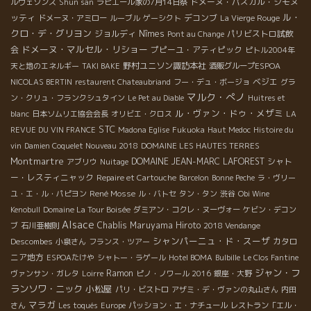
ドメーヌ・パスカル・シモヌ
ルヴェソンス
Shun san
ラピエール家の7月14日祭
ル・
ッティ
デコンブ
ドメーヌ・アミロー
ルーブル
ゲーシクト
La Vierge Rouge
クロ・デ・グリヨン
ジョルディ
Nîmes
パリビストロ試飲
Pont au Change
ドメーヌ・マルセル・リショー
会
プピーユ・アティピック
ピトル2004年
野村ユニソン諏訪本社
天と地のエネルギー
TAKI BAKE
酒販グループESPOA
ベジエ
NICOLAS BERTIN
restaurent Chateaubriand
フー・デュ・ボージョ
グラ
マルク・ぺノ
ン・クリュ・フランクシュタイン
Le Pet au Diable
Huitres et
ル・ヴァン・ドゥ・メザミ
blanc
日本ソムリエ協会会長
オリビエ・クロス
LA
STC
REVUE DU VIN FRANCE
Madona Eglise
Fukuoka
Haut Medoc
Histoire du
vin
Damien Coquelet Nouveau 2018
DOMAINE LES HAUTES TERRES
Montmartre
DOMAINE JEAN-MARC LAFOREST
シャト
アブリウ
Nuitage
ー・レスティニャック
Repaire et Cartouche
Barcelon
Bonne Peche
ラ・ヴリー
René Mosse
ユ・エ・ル・パピヨン
ル・バトセ
タン・タン
渋谷
Obi Wine
Kenobull
Domaine La Tour Boisée
ダミアン・コクレ・ヌーヴォー
ケビン・デコン
Alsace
Chablis
Maruyama Hiroto
ブ
石川亜樹則
2018 Vendange
シャンパーニュ・ド・スーザ
カタロ
Descombes
小泉さん
フランス・ツアー
ニア地方
ESPOAたけや
シャトー・ラゲール
Hotel BOMA
Bulbille
Le Clos Fantine
ジャン・フ
Ramon
ヴァンサン・ガレタ
Loirre
ピノ・ノワール 2016
銀座・大野
ランソワ・ニック
小松屋
パリ・ビストロ
アザミ・デ・ヴァンの丸山さん
内田
マラガ
さん
Les toqués
Europe
パッション・エ・ナチュール
レストラン「エル・