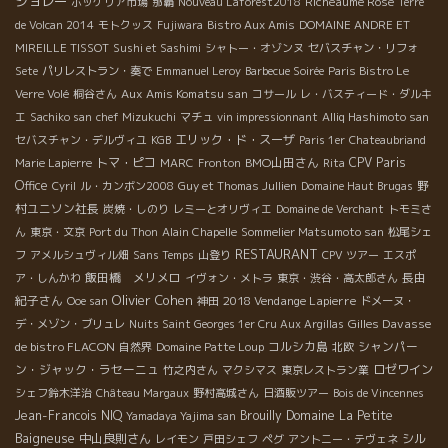
ジョレー
Richeaume Rosé
ボッケリア市場
那覇
Nouveau Laforest2018
Terre
de Volcan 2014
モトクッス
Fujiwara
Bistro Aux Amis
DOMAINE ANDRE ET
MIREILLE TISSOT
Sushi et Sashimi
シャトー・オゾンヌ
セバスチャン・リフォ
Sete
パリレストラン・奏で
Emmanuel Leroy
Barbecue Soirée
Paris Bistro Le
Aux Amis Komatsu san
Verre Volé
桐谷さん
コサール
レ・バスティード・ダルキ
エ
Sachiko san
chef Mizukuchi
マチュ
vin impressionnant
Alliq Hashimoto san
エリック・ド・スーザ
セバスチャン・デルヴィユ
KGB
Paris 1er
Chateaubriand
トマ・ピコ
BMO山田さん
CPV Paris
Marie Lapierre
MARC
Fronton
Rita
Office
野
Cyril
ル・カンボン2008
Guy et Thomas Jullien
Domaine Haut Brugas
村ユニソン社長
炭焼・しのり
レミーとオリヴィエ
Domaine de Verchant
トモミさ
ん
東京・文京
Port du Thon
Alain Chapelle
Sommelier Matsumoto san
松尾シェ
RESTAURANT
フ
アメルシュヴィル畑
Sans Temps
山登り
CPV ツアー
エスポ
飯田橋 メリメロ
長由
ア・しんかわ
イヴォン・メトラ
東京・渋谷・高太郎さん
Olivier Cohen
紀子さん
2018 Vendange Lapierre
Ooe san
神田
ドメーヌ・
Gilles Davasse
デ・メゾン・ブリュレ
Nuits Saint Georges 1er Cru Aux Argillas
de bistro FLACON
コルシカ島
シャンパー
自然界
Domaine Patte Loup
北欧
ン・ジャック・ラセーニュ
ロゼワイン
竹之内さん
マクシマス
東京レストラン業
シェフ鈴木洋治
Château Margaux
野村高城さん
日酒販ツアー
Bois de Vincennes
Jean-Francois NIQ
Brouilly
Domaine La Petite
Yamadaya Yajima san
Baigneuse
中山良則さん
シル
レイモン
戸田シェフ
ペグ
アントニー・テヴェネ