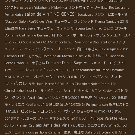
ランタン・ヴァレス
クマちゃん
AUX AMIS DES VINS 20eme Anniversaire
René Jean
サントヴィクトワール山
2017
Yokohama Midori-ku
Restautrant
salon de vin ''INDIGENES''
Fernandaise
Bouzigues
メゾン・ピエール・オ
ヴェルノ
Salon Rue89 des Vins
キューヴェ・ガレジャッド
France Canicule 2018
日仏商事
Nara Seiya
キューヴェ・ヴォアラ
Château Lestignac
ことり
ロワ−ル
Domaine Catherine Bernard
月
ドメーヌ・ポール・ルイ・ウジェンヌ
エメ・コメ
ラス
R2L'O
Société SAKAGAMI
Importateur Symphonie Dégustation2017
リ
シルヴァン・オエッシュ
岩田コキさん
Sakurajima 2016
ュ・ド・ラ・ペスト
Domaine du Matin Calme
Chenas
ロゼ・そうめん
マルゴグループ
Place de la
Domaine Daniel Sage
Borse
Grand Cru
幸子さん
ラ・フォン・ド・ロりヴィエ
ドゥ・モール
レストラン「ラルシュミーユ」
Châteauneuf-du-Pape
Domaine
クリスト
サン・トーバン
MADA
アンリー・フレデリック・ロック
カメル
フ・パカレ
La Chambre Noire Paris 11e
サラ
Jean-Pierre BISPALIE
Christophe Foucher
レストラ
ラ・ピエール・ショード
シャポームロン
Xavier
鹿児島
ン・グラン８
Minervois
Anathème
カベルネ・フラン2007
2018年収
台湾自然派ワイン試飲会
穫・レオニス
Kaefferkopf
Fujimama san
銀座ビストロ
ビストロ・コワンスト・ヴィノ
「PAUL」
ジョージア国
作家・リンさん
ツアー
Philippe Valette
2018年ラ・ルミーズ
マキシムス
Chef Kikuchi
Aloxe
aux Amis des Vins
Corton Premier Cru
バルセロナのユウコさん
Wine School
ユン・ニル
Si nous parlions Carignan
東京・恵比寿
Julie
Bistro Grand 8
Alma