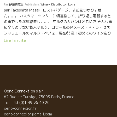
Par
伊藤與志男
Publié dans
Winery
,
Distributor
,
Loire
par Takeshita Masaki ロストバゲージ、まだ見つかりませ
ん。。。 カスタマーセンターに朝連絡して、折り返し電話すると
の事でしたが連絡無し。。。 マルクのカバンはどこに⁇ そんな事
に全くめげない鉄人マルク、ロワールのドメーヌ・ド・ラ・セネ
シャリエールのマルク・ぺノは、現在63歳！初めてのワイン造り
は18歳の時。… その経験の長さに驚かされる。 ムロン・ド・ブ
Lire la suite
ルゴーニュ＝ミュスカデで世界一のワインを造る！ その強い想い
で毎年毎年、試行錯誤を繰り返し、今や感動の他には比べようの
無いミュスカデを造りだす。 そんなマルクのワイン
のファンは多い！ 加藤店長はじめチャーミングな方々のワインシ
ョップ銀座三越新館のCave Fujiki。 世田谷で持ち前のワイン眼
で、素晴らしいセレクションのワインを紹介する野崎商店。 そし
て食事にお邪魔させて頂いたのは、ちょうど紺野さんが料理を作
るUguisu. なんとM de Bの2017が！ ミネラル感たっぷり、シャー
プで複雑味溢れる味わい。 紺野さんの、感性のお料理の数々と素
Oeno Connextion s.a.r.l.
晴らしい時間を過ごさせて頂きました。 周りのお客さまにも、マ
62 Rue de Turbigo, 75003 Paris, France
ルクのラ・デジレLa Désirée をグラスで出して頂き、とてもとて
Tel +33 (0)1 49 96 40 20
も幸せなマルクでした(^^)。 明日はスーツケース見つかればいい
oeno-connexion.fr
ですが。。。
oeno.connexion@gmail.com