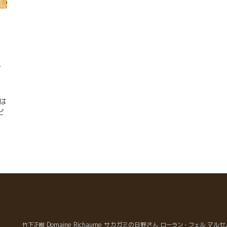
ン
男は
ビ
が
な
父
持
は
。
カ
さ
い
し
Domaine Richaume
サカガミの日野さん
マルセ
竹下正樹
ローラン・フェル