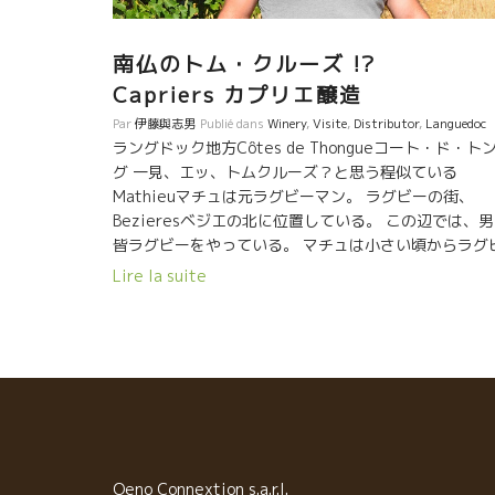
南仏のトム・クルーズ !?
Capriers カプリエ醸造
Par
伊藤與志男
Publié dans
Winery
,
Visite
,
Distributor
,
Languedoc
ラングドック地方Côtes de Thongueコート・ド・ト
グ 一見、エッ、トムクルーズ？と思う程似ている
Mathieuマチュは元ラグビーマン。 ラグビーの街、
Bezieresベジエの北に位置している。 この辺では、
皆ラグビーをやっている。 マチュは小さい頃からラグ
ーをやっていたので、トム・クルーズにしてはやや体
Lire la suite
ガッチリ し過ぎている。 スポーツマンらしい真っ直ぐ
性格の人柄。 2003年にお父さんより引き継いだ。お
さんは農協に属していたので、栽培した葡萄は農協に
っていき農協がワイン醸造していた。 しかし、マチュ
自分で栽培した葡萄は自分自身で醸造をやりたかった
お姉さんのマリオンと一緒に醸造所を立ててCapriers
プリエ醸造を設立した。 マリオンはいつも笑顔を絶や
ない明るい性格。 栽培は最初から自然な栽培をやって
た。自分達が生活するために地球を汚すようなことは
Oeno Connextion s.a.r.l.