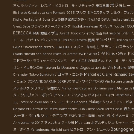
い
ボジョレー
さん
シルヴァン・レスポー
ビストロ・ラ・ノティック
東京三鷹
Bistro de Komatsuya san
Pompois 2015
プルフ
ＢＭОスタッフ
レルヴ・フォル
ル
Kisho
Restaurant Soya
ジュラ醸造家のかがみ・けんじろうさん
restaurant E
っ
Hoshikawa-san
Vieux Sage
ブラインドテースティング
カベルネ
Football CO
か
REBECCA
銀座オザミ
フルー
映画
Avanti Popolo
ワイン小売店
Patrimoine
モンペリエ
エ・ル・パピヨン
ガレジャッド
BMO Mr.Kamata
関西
Tomomi sa
Gilles Davasse de bistro FLACON
アラン・カステック
エスポア・なかむら
CPV Paris Office
Okada Hiroshi san
Kanda Matsuri
AMMERSCHEWIHR
ドメ
エドワール・ラフィット
CPVメンバー
ディオニ社の玉城さん
ドメーヌ・デ・サ
Taiwan la Deuxième Dégustation de Vin Nature
サン・ドゥランの母
渥
ロマネ・コンチ
Marcel et Claire Richaud
Sél
Champier
Tokyo Bunkyo ku
ィニョン
DOMAINE SARNIN BERRUX
オビ・ワイン
TOKYO Vin Nature grande
ステルタグ
メリメロ 宗像さん
Marion des Capriers
Domaine Saint Martin de 
ヌ・シルヴァン・ボック
アンヌ・エレンヌさん
ビストロ・ユイガ
Petit Max
Malaga
ル」
cèdre de 2300 ans
リン・ユーセン
Ganevat
クリスチャン・ビネ
岩ち
Repaire et Cartouche
Restaurant Yacht Club
Cuvée Soleil Terre Coeur
メーヌ・ジョルジュ・デコンブ
PUR
ESPA
東京・豊洲・AOKI
ドメーヌ・
Mas Lau
Anniversaire 2017
アメルシュヴィル畑
北アルデッシュ
シャトー・
Bourgogne
ヌ・ダイス
Yanaginuma Kenichi san
ビストロ・アン・ジュール