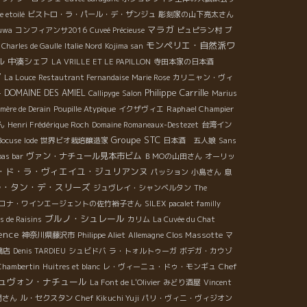
 etoilé
ビストロ・ラ・パール・デ・ザンジュ
彫刻家の山下亮太さん
マラガ
Suwa
コンフィアンサ2016
Cuveé Précieuse
ピュピラン村
ブ
モンペリエ・自然派ワ
Charles de Gaulle
Italie Nord
Kojima san
ル
中湊シェフ
LA VRILLE ET LE PAPILLON
寺田本家の日本酒
7
La Louce
Restautrant Fernandaise
Marie Rose
カリニャン・ヴィ
Philippe Carrille
DOMAINE DES AMIEL
ー
Callipyge
Salon
Marius
Raphael Champier
mère de Derain
Poupille Atypique
イクザヴィエ
ん
Henri Frédérique Roch
Domaine Romaneaux-Destezet
台湾イン
Groupe STC
Bocuse
Iode
世界ビオ栽培醸造家
日本酒 五人娘
Sans
ヴァン・ナチュール見本市ビム
pas bar
ＢＭОの山田さん
オーリッ
・ド・ラ・ヴィエイユ・ジュリアンヌ
パッション
小島さん
息
ル・タン・デ・スリーズ
ジュヴレイ・シャンベルタン
The
ロナ・ワインエージェントの佐竹裕子さん
SILEX
pacalet familly
ブルノ・シュレール
s de Raisins
カリム
La Cuvée du Chat
ence
Clos Massotte
神奈川県藤沢市
Philippe Aliet
Allemagne
マ
橋店
Denis TARDIEU
シュビドバ
ラ・トォルトゥーガ
ボデガ・カウゾ
Chef
Chambertin
Huitres et blanc
レ・ヴィーニュ・ドゥ・モンギュ
ュヴォン・ナチュール
La Font de L'Olivier
みどり酒屋
Vincent
間さん
ル・セクスタン
Chef Kikuchi Yuji
パリ・ヴィニ・ヴィジオン