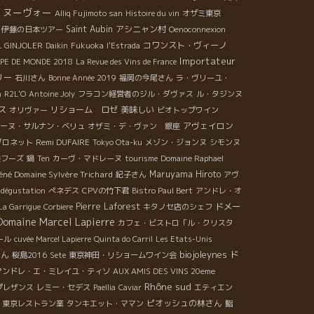
・ヌーヴォー
Alliq Fujimoto san
Histoire du vin
オザミ東京
Saint Aubin
アシニャン村
伊藤の日本ツアー
Oenoconnexion
コワンスト・ヴィーノ
L GINJOLER
Daikin
Fukuoka
l'Estrada
Importateur
UPE DE MONDE 2018
La Revue des Vins de France
リー
石川さん
Bonne Année 2019
福岡の今尾さん
ラ・ヴリーユ・
n
R2L'O
Antoine Joly
フラコン経営者のジル・ダヴァス
ル・タジンヌ
ス
リショーム ロゼ
美味しい
オリヴァー
ビオトップワイン
アヴェイロン
ーヌ・サルナン・ベリュ
オザミ・デ・ヴァン 銀座
Remi DUFAIRE
ブロネット
Tokyo Ota-ku
メゾン・ジョンヌ
シモンヌ
美フーズ
鍋
Ten
カーヴ・マドレーヌ
tourisme
Domaine Raphael
éné Domaine Sylvère Trichard
Maruyama Hiroto
紀子さん
アヴ
 dégustation
ぺネデス
CPVの竹下君
Bistro Paul Bert
アンドレ・オ
Pierre Laforest
ドメー
La Garrigue
Corbiere
キタノセ店のシェフ
Domaine Marcel Lapierre
カフェ・ビストロ「ル・クリスタ
ール
cuvée Marcel Lapierre
Quinta do Carril
Les Etats-Unis
biojoleynes
ド
ゃん
桜島2016
Sete
東京神田・リショームワイン会
アンドレ・エ・ミレイユ・ティソ
AUX AMIS DES VINS 20eme
Rhône sud
プレザンス
レミー・セデス
Paellia
Caviar
エティエン
ピオッシュの林さん
東京レストラン業
タンキエット・ママン
鮨