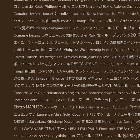
Garde Robe
Philippe Maffre
ロン
コンセプション・加藤さん
Valence Cachette
Domaine Jérôme Jouret
Camille Lapierre
Tanta Marena
中川マリ
Lac de 
リュノ・シュレール
山田恭路
Pont au Change
ドメーヌ・ブルノ・デュシェンヌ
イン見本市
クロ・ルジャー
Marugo Nakajima san
フェニックス
ソミュール
Domaine Léonis
セ・ル・プランタン201
ラヴェニールの大園さん
chef Xabi
シルヴェール・トリシャール
エイユ・ヴィーニュ
ロンドンの自然派ワインバ
Philippe Wies
Laffitte
Miyako-jima
幸子さん
Hennig Hoesch
Rennes
Simone 
Covert Garden
Hermitage
Les Armières
Beaujolais Nouveau2017
渋谷康弘さ
RESTAURANT
ポーターのバーバラさん
マジエール
レイヨン川
Vin S M
Paul 
LA VIGNE
Temps
飯田橋 ジャングレ
グラン・クリュ・フランクシュタイン
ta
ドメーヌ
マキシム・マニョン
クの橋元さん
Sakagami Groupe
はせがわ酒店
CAVE AUGE
子のマリウス
レストランプロデューサーの柳沼憲一さん
Benoit
Concorde Wine Club
Nakaminato Shigeru san
Sancerre Kawamura san
バルセ
ドメーヌ・ラ・プティット・べニューズ
Domaine Sabre
ロニス・エトワレ
Ju
Prov
Bistro MARUGO
ディーヴ・ブテイユ
6 Pieds sur Terre
ル・ブリュエル
ニュエル
オフ
Laurence Alias
Soleil Couchant
パシオン・エ・ナチュール心斎
Barcelona
ン醸造元
Ghislaine Descombes
新年2018年
Nakaminato
Domaine 
コルビエール
ビ
Kouki WATANABE
BEAUJ'ALL'WINS
Pinot noir
戸田シェフ
cho yukiko san
アクセル・プリュファール
ソーテルン
Sauterne
磯次郎
竹