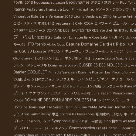
Biodynamie
シードル
Toky
76VIN
2018 Nouveaux au Japon
タラゴナ地方
Ramon
Restaurant français à Lyon
Pink is not red
ドメーヌ・フランソワ・サ
Vincent de Roba Seria
Vendange 2018 Léonis
Vendanges 2016
Antoine Arén
ピエール・ラ
ロゼ・メティス
中湊しげる
restaurant CAN ROCA
エドワード
星川さん
和
ン1997年ビンテージ
DOMAINE LES HAUTES TERRES
Yve chef
プ・パカレ
旅行
試飲
Cabanon
Echappée Belle Rose
Saké KIKUHIME
Uchik
Domaine Dard et Ribo
Beaune
ドメ
ITO Yoshio
ルーズ」
Akiko Goto
vin UGUISU
Loucate
マキシムス
キューヴェ・プリュサール
レストラン「シャ
Okonomiyaki
レストラン「エル・ギンジョレール」
Societé Eau de Souche
Sush
CLOSERIES DES MOUSSIS
ジャン・ドゥローブル
Domaine Le Boiron
ジェー
Damien COQUELET
Minette Sano san
Domaine Picatier
Les Maoù
シャトー
ラファエル・シャンピエ
ヴァン・ナチュール
の山田さん
夕日のボジョレ
Cu
プティ・ボンヌール
ディオニー
ビストロ・フラコン2号店
テラヴェール
Brave 
ブルイイ
Jura Kagami Kenjiro san
ケケ
サンテチエンヌ・デ・ズリエール村
E
Paris
DOMAINE DES FOULARDS ROUGES
シャンパーニュ・
Rouge
Domaine Jean-Baptiste Senat
Hachijou-jima YAMADAYA san
Tentation
レ
リュ
Anne Paillet
Kenny
思想
Corton les Bressandes
彫刻家の山下さん
ボデガ
Symphonie
ブレイ・シャンベルタン
新年2019年
自然派ワイン見本市
40 Malt
Oenoconnexion
プ・パカレ
コート・ド・マルマンデ
Brasil
Château Lagairre
ド
Sumeshiya
Romain Chapuis
Le Vin en Tête
ＢＭО
バーベキュー・ソワレ