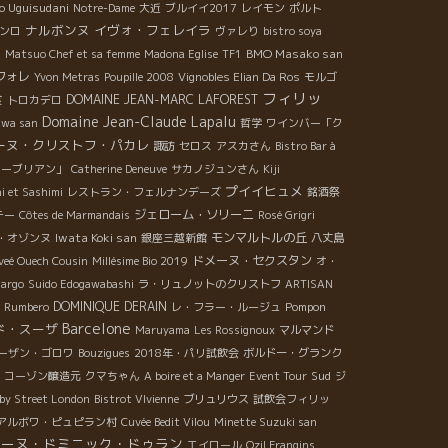
o Uguisudani
Notre-Dame
大近
ブルイイ2017
レイモン
ポルト
ナルボンヌ
イヴォ・フェレイラ
ンロ
ヴァレり
bistro soya
BMO Masako san
a
Matsuo Chef et sa femme
Madona Eglise
TF1
フォレ
Yvon Metras
Poupille 2008
Vignobles Elian Da Ros
モルゴ
フィリッ
食
DOMAINE JEAN-MARC LAFOREST
トロカデロ
Domaine Jean-Claude Lapalu
awa san
哲学
ワインバー「ク
ーヌ・クリストフ・パカレ
諏訪
セロス
アスカさん
Bistro Bar à
トーブリアン」
Catherine Deneuve
サカノジュンさん
Kiji
プイイヒュメ
i et Sashimi
レストラン・フェルナンデーズ
銘酒祭
ジェローム・ソリーニ
テー
Côtes de Marmandais
Rosé Grigri
Iwata Koki san
モンマルトルの丘
・オゾンヌ
銀座三越新館
八丈島
ドメーヌ・セクスタン
veé Ouech Cousin
Millésime Bio 2019
オ・
Margo
Suido Edogawabashi
ラ・リュノットのクリストフ
ARTISAN
DOMINIQUE DERAIN
Pompon
l Rumbero
レ・フラー・ルージュ
Barcelone
ド・スーザ
Maruyama
Les Rossignoux
マルマンド
ーザン・ゴロワ
Bouzigues
2018年・パリ試飲会
ボルドー・グランク
Sud
・コーゾン醸造元
クマちゃん
A boire et a Manger
Event Tour
ジ
by Street London
Bistrot VIvienne
ブリュリウス
試飲会フィリッ
アルボワ・ピュピラン村
Cuvée Bedit Vilou
Minette Suzuki san
メーヌ・ドミニック・ドゥラン
エイロール
Ozil Frangins