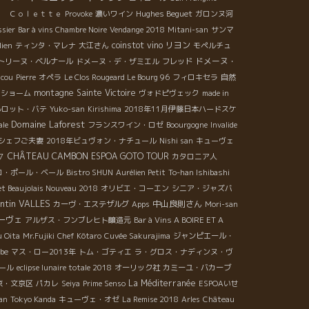
Hughes Beguet
ｌ Ｃｏｌｅｔｔｅ
Provoke
濃いワイン
ガロンヌ河
ssier
Bar à vins Chambre Noire
Vendange 2018
Mitani-san
サンマ
coinstot vino
リヨン
lien
ティンタ・マレナ
大江さん
モペルチュ
ドメーヌ・
トリーヌ・ベルナール
ドメーヌ・デ・ザミエル
フレッド
ucou
Pierre
オペラ
Le Clos Rougeard Le Bourg 96
フィロキセラ
自然
montagne Sainte Victoire
リショーム
ヴォドピヴェック
made in
ルロット・バテ
Yuko-san
Kirishima
2018年11月伊藤日本ハードスケ
Domaine Laforest
ale
フランスワイン・ロゼ
Boourgogne
Invalide
シェフご夫妻
2018年ビュヴォン・ナチュール
Nishi san
キューヴェ
CHÂTEAU CAMBON
ESPOA GOTO TOUR
７
カタロニア人
ロ・ポール・ベール
Bistro SHUN
Aurélien Petit
To-han Ishibashi
et Beaujolais Nouveau 2018
オリビエ・コーエン
シニア・ジャズバ
entin VALLES
中山良則さん
カーヴ・エステザルグ
Apps
Mori-san
ーヴェ
アルザス・フンブレヒト醸造元
Bar à Vins A BOIRE ET A
 Oita
Mr.Fujiki
Chef Kôtaro
Cuvée Sakurajima
ジャンピエール・
obe
マス・ロー2013年
トム・ゴティエ
ラ・グロス・ナディンヌ・ヴ
ール
eclipse lunaire totale 2018
オーリック社
カミーユ・バカーブ
La Méditerranée
京・文京区
パカレ
Seiya
Prime Senso
ESPOAいせ
an
Tokyo Kanda
キューヴェ・オゼ
La Remise 2018
Arles
Château