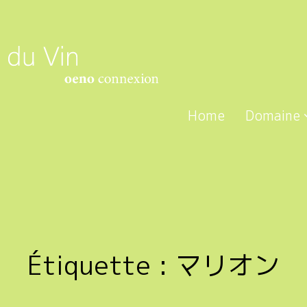
Home
Domaine
Étiquette :
マリオン