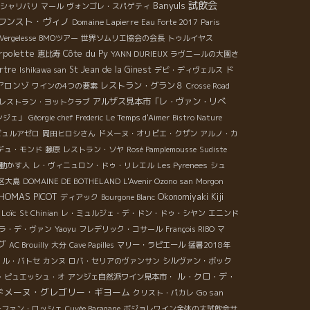
試飲会
Banyuls
シャリバリ
マール
ヴォンゴレ・スパゲティ
ワンスト・ヴィノ
Domaine Lapierre
Eau Forte 2017
Paris
Vergelesse
BMOツアー
世界ソムリエ協会の会長
トゥルイヤス
rpolette
Côte du Py
恵比寿
YANN DURIEUX
ラヴニールの大園さ
rtre
St Jean de la Ginest
ド
Ishikawa san
デビ・ディヴェルス
アロンゾ
レストラン・グラン８
ワインの4つの要素
Crosse Road
アルザス見本市「レ・ヴァン・リベ
レストラン・ヨットクラブ
ンジェ」
Géorgie
chef Frederic
Le Temps d'Aimer
Bistro Nature
ビュルアゼロ
岡田ヒロシさん
ドメーヌ・オリビエ・クザン
アルノ・カ
デュ・モンド
藤原
レストラン・ソヤ
Rosé Pamplemousse
Sudiste
動かす人
レ・ヴィニュロン・ドゥ・リレエル
Les Pyrenees
シュ
区大島
DOMAINE DE BOTHELAND
L'Avenir Ozono san
Morgon
HOMAS PICOT
Okonomiyaki Kiji
ディアック
Bourgone Blanc
Loïc
St Chinian
レ・ミュルジェ・デ・ドン・ドゥ・シヤン
エニンド
ラ・デ・ヴァン
Yaoyu
フレデリック・コサール
François RIBO
マ
グ
AC Brouilly
大分
Cave Papilles
マリー・ラピエール
猛暑2018年
ル・バトセ
カンヌ
ロバ・セリアのヴァンサン
シルヴァン・ボック
ル・クロ・デ・
・ピュエッシュ・オ
アンジェ自然派ワイン見本市・
ドメーヌ・グレゴリー・ギヨーム
Go san
クリスト・パカレ
テファン・ロッシェ
Cuvée Baragane
ボジョレワイン全体の大試飲会サ