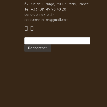
たくなかった。 それに家の周りに畑があり、子供達も
62 Rue de Turbigo, 75003 Paris, France
るので健康を害するような化学物質は使いたくなかっ
Tel +33 (0)1 49 96 40 20
た。 醸造も自生酵母で発酵、グラップ・アンティエー
oeno-connexion.fr
の除梗なしのマセラッション・カルボニック醸造をや
oeno.connexion@gmail.com
ている。 今年からSO2酸化防止剤を使用していない。
なり自然な造りをやっている。
Rechercher :