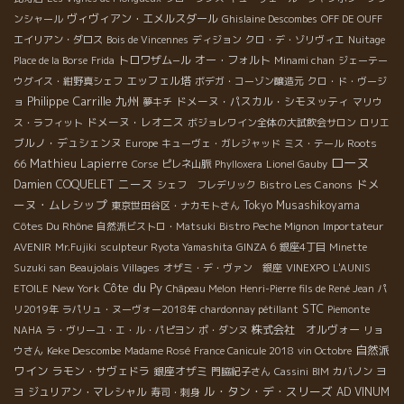
ヴィヴィアン・エメルスダール
ンシャール
Ghislaine Descombes
OFF DE OUFF
エイリアン・ダロス
Bois de Vincennes
ディジョン
クロ・デ・ゾリヴィエ
Nuitage
トロワザム−ル
オー・フォルト
Place de la Borse
Frida
Minami chan
ジェーテー
エッフェル塔
ウグイス・紺野真シェフ
ボデガ・コーゾン醸造元
クロ・ド・ヴージ
Philippe Carrille
九州
ドメーヌ・パスカル・シモヌッティ
ョ
夢キチ
マリウ
ドメーヌ・レオニス
ス・ラフィット
ボジョレワイン全体の大試飲会サロン
ロリエ
ブルノ・デュシェンヌ
Roots
Europe
キューヴェ・ガレジャッド
ミス・テール
ローヌ
Mathieu Lapierre
66
Corse
ピレネ山脈
Phylloxera
Lionel Gauby
ニース
ドメ
Damien COQUELET
Bistro Les Canons
シェフ フレデリック
ーヌ・ムレシップ
Tokyo Musashikoyama
東京世田谷区・ナカモトさん
Côtes Du Rhône
Importateur
自然派ビストロ・Matsuki
Bistro Peche Mignon
AVENIR
Mr.Fujiki
sculpteur Ryota Yamashita
GINZA 6
銀座4丁目
Minette
Suzuki san
Beaujolais Villages
オザミ・デ・ヴァン 銀座
VINEXPO
L'AUNIS
Côte du Py
New York
ETOILE
Châpeau Melon
Henri-Pierre fils de René Jean
パ
STC
リ2019年
ラパリュ・ヌーヴォー2018年
chardonnay pétillant
Piemonte
株式会社 オルヴォー
NAHA
ラ・ヴリーユ・エ・ル・パピヨン
ポ・ダンヌ
リョ
自然派
Keke Descombe
ウさん
Madame Rosé
France Canicule 2018
vin Octobre
ワイン
ラモン・サヴェドラ
銀座オザミ
ヨ
門脇紀子さん
Cassini
BIM
カバノン
ル・タン・デ・スリーズ
ヨ
ジュリアン・マレシャル
AD VINUM
寿司・刺身