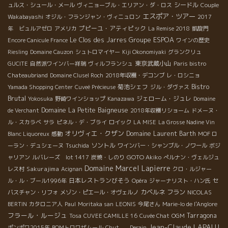
シードル
ュルス・シュール・メール
ヴィニョーブル・エリアン・ダ・ロス
Couple
エスポア・ツアー
Wakabayashi
オジル・フランジャン・ヴィニュロン
2017
プピーユ・アティピック
年 ビュルアゼロ
アメリカ
La Remise 2018
凱旋門
Groupe ESPOA
Le Clos des Jarres
Encore Canicule France
ワインの歴史
Riesling
Domaine Cauzon
シュトロマイヤー
Kiji Okonomiyaki
グランクリュ
東京武蔵小山
GUCITE
自然派ワインバー祥瑞
ヴィルフランシュ
Paris bistro
Chateaubriand
Domaine Clusel Roch
2018年収穫・デコンブ
レ・ロシニョ
Bistro
菊池シェフ
Yamada Shopping Center
Cuveé Précieuse
ジル・ダヴァス
Brutal
ジェローム・ジュレ
Yokosuka
野崎ワインショップ
Kanazawa
Domaine
Domaine La Petite Baigneuse
de Verchant
2018年収穫リショーム
ドメーヌ・
ル・スカラベ
サラ
ピネル・デ・ブライ
ロイック
LA MISE
La Grosse Nadine Vin
オリヴィエ・クザン
Domaine Laurent Barth
Blanc Liquoreux
感動
MOF ロ
ソントル
ーラン・デュシェーヌ
Tsuchida
ワインバー・シャンブル・ノワール
ボジ
GOTO Akiko
ャリアン
ルバレーズ lot 1417
炭焼・しのり
ぺルナン・ヴェルジュ
Domaine Marcel Lapierre
Sakurajima
レス村
Acignan
クロ・ルジャー
日本レストランびそう
ル・ル・ブール1996年
Opéra
ジャーナリスト・ハン氏
セ
カベルネ フラン
バスチャン・リフォ
メゾン・ピエール・オヴェルノ
NICOLAS
BERTIN
カタロニア人
Paul
Moritaka san
LEONIS
今尾さん
Marie-lo de l'Anglore
フラール・ルージュ
Tarragona
Tosa
CUVEE CAMILLE 16
Cuvée Chat
OGM
Jean-Claude LAPALU
ポンポワ2015年
BOMトロワザムール
Chut ......Derain