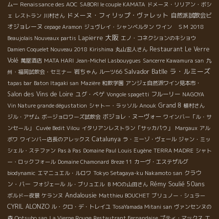
ムー
Renaissance des AOC
SABORI le couple KAMATA
ドメーヌ・リリアン・ボシ
ドメーヌ・フィリップ・ヴァレット
自然派試飲会ビ
ェ
レストラン
川村さん
オジョレーヌ
cepage Aramon
ジュヴレイ・シャンベルタン
ワイン ＳＭ
2018
大阪
Lapierre
Beaujolais Nouveaux partis
エノ・コネクションのキショウ
Restaurant Le Verre
Damien Coquelet Nouveau 2018
Kirishima
丸山宏人さん
Volé
萬屋酒店
MATA HARI
Jean-Michel Lasbouygues
Sancerre Kawamura san
九
ラ・ルミーズ
Salvador Batlle
岩ちゃん
州・福岡試飲会・セミナー
ルーツ66
tapas bar
Baton Itagaki san
Mazière
和飲学園
アンジェ自然派ワイン見本市・
Salon des Vins de Loire
ユグ・べゲ
フルーリー
Vongole spagetti
NAGOYA
Grand 8
Vin Nature grande dégustation
シャトー・ラッソル
Anouk
植村さん
ボジョレ・ヌーヴォー
ジル・アザム
ボージョロワーズ試飲会
ワインバー「ル・サ
ンセール」
Cuvée Bedit Vilou
イタリアンレストラン「サッカパウ」
Margaux
アル
Catalunya
ボワ
ワインバー店長のアレックス
ラ・ミーゾ・ヴェール
ジャン・ミッ
シェル・ステファン
Pas à Pas
Domaine Paul Louis Eugène
TERRA MADRE
シャト
ー・ロックフォール
Domaine Chamonard
Breze 11
カーヴ・エステザルグ
クラウ
biodynamic
エマニュエル・ルロワ
Tokyo Setagaya-ku Nakamoto san
Rémy Soulié 50ans
ン・バー
フォジェール
ル・ブリュエル
ＢＭОの山田さん
Andalousie
ボルドー夜景
ケランヌ
Matthieu BOUCHET
ブリュノー・シュラー
CYRIL ALONZO
ル・クロ・デ・トレイユ
TosaYamada Mitani san
ヴァンセンヌの
エ
森
Ootsubo san
La Vierge Rouge
Restautrant Fernandaise
プティ・マックス