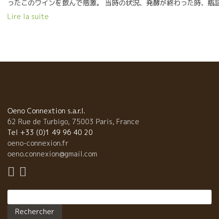
ったこのワインを飲んで感激。 当時の状況、発酵が終わった時、瓶
した時のことを思い出して、こんな風に熟成したことに 驚いていた
Lire la suite
ローラン曰く、物凄く勉強になったようです。 今後の白ワイン醸造
役に立つヒントを、得たようです。 ★オザミの底力！★ ローランを
見るなり小松さんは倉庫に入っていた。 そして、しばらくすると、
度、温度もピッタリと冷えたこのワインが、さらりとサーヴィスさ
た。 やっぱりオザミは凄い！！ オザミの小松さんのオスピタリティ
ーの凄さは天下一品。 本当に有難うございました。
Oeno Connextion s.a.r.l.
62 Rue de Turbigo, 75003 Paris, France
Tel +33 (0)1 49 96 40 20
oeno-connexion.fr
oeno.connexion@gmail.com
Rechercher :