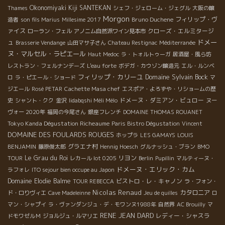
Okonomiyaki Kiji SANTEKAN
Thames
シェフ・ジェローム・ジェグル
大阪の醸
Morgon
Bruno Duchene
フィリップ・ヴ
造者
son fils Marius
Millesime 2017
ァイス
クローズ・エルミタージ
ローラン・フェル
アノニム自然派ワイン見本市
ドメー
ュ
Brasserie Vendange
山田マサ子さん
Chateau Restignac
Méditerranée
ヌ・マルセル・ラピエール
Haut Medoc
ラ・トォルトゥーガ
居酒屋・風ら坊
レストラン・フェルナンデーズ
L'eau forte
ボデガ・カウゾン醸造元
エル・ルンベ
フィリップ・カリーユ
Domaine Sylvain Bock
ロ
ラ・ピエール・ショード
マ
ジエール
Rosé PETAR
Cachette Masa chef
エスポア・よろずや・リショームの歴
ドメーヌ・ダミアン・ビュロー
史
シャント・クク
金沢
Iidabqshi Méli Mélo
ヌー
ヴォー 2020年
福岡の今尾さん
銀座フレンチ
DOMAINE THOMAS ROUANET
Tokyo Kanda Dégustation Richeaume
Paris Bistro Dégustation
Vincent
DOMAINE DES FOULARDS ROUGES
ホップラ
LES GAMAYS
LOUIS
グラエナ村
BENJAMIN
藤原俊太郎
Hennig Hoesch
グルナッシュ・ブラン
BMO
Le Grau du Roi
リヨン
TOUR
レカール lot 0205
Berlin
Pupillin
マルティーヌ・
ドメーヌ・エリック・カム
ラフォレ
ITO sejour bien occupe au Japon
Domaine Elodie Balme
ビストロ・レ・キャノン
TOUR REBECCA
ラ・フォン・
Nicolas Renaud
カタロニア
ド・ロりヴィエ
Cave Madeleinne
Jeu de quilles
ロ
マン・シャプイ
ラ・ヴァンダンジュ・デ・モワンヌ1988年
自然界
AC Brouilly
マ
RENE JEAN DARD
レディー・シャスラ
ドモワゼルＭ
ジョルジュ・ルマリエ