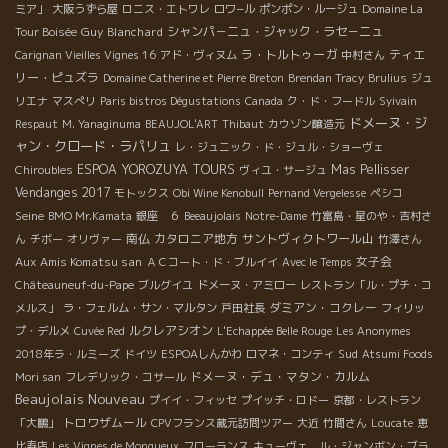
ミア」
大阪うずら屋
ロニス・エトワレ
ロワ−ル
ポンポン・ルージュ
Domaine La
Guy Blanchard
シャンパ－ニュ・ジャック・ラセ－ニュ
Tour Boisée
ラ・トルトゥーガ
ティエ
Carignan Vieilles Vignes 16
アド・ヴィヌム
中村さん
リー・ピュズラ
Domaine Catherine et Pierre Breton
Brendan Tracy
Brulius
ジュ
リエナ
マスぺリ
Paris bistros Dégustations
Canada
ク・ド・フードル
Syivain
ドメーヌ・ジ
Respaut
M. Yanaginuma
BEAUJOL'ART
Thibaut
カウゾン醸造元
ャン・クロード・ラパリュ
レ・ジュニック・ド・ジュル・ショーヴェ
ESPOA YOROZUYA TOURS
Mas Pellisser
Chiroubles
ヴィユ・サージュ
Vendanges 2017
モトックス
Obi Wine Kenobull
Pernand Vergelesse
ペシコ
Seine
BMO Mr.Kamata
銀座 ６
Beeaujolais
Notre-Dame
竹富島・星のや・吉村さ
南仏
カタロニア地方
サントヴィクトワール山
ん
チボー
オリヴァー
竹澤さん
Aux Amis Komatsu san
女子会
ＡＣコート・ド・ブルイイ
Avec le Temps
Châteauneuf-du-Pape
ブルグイユ
ドメーヌ・アミロー
レストラン「ル・プチ・コ
ダミアン・コクレー
メルス」
ラ・フェルム・サン・マルタン
戸田社長
フィリッ
ルクレアシオン
プ・デルメ
Cuvée Red
L'Echappée Belle Rouge
Les Anonymes
Sud
2018年ラ・ルミーズ
ドイツ
ESPOAしんかわ
ロマネ・コンティ
Atsumi Foods
ドメーヌ・デュ・マタン・カルム
Mori san
フレデリック・コサール
Beaujolais Nouveau
プイイ・フィッセ
プイッチ・ロドー
京都・レストラン
トロワザムール
「大鵬」
CPVフランス蔵元訪問ツアー
大近
竹間さん
Loucate
恵
比寿店
Les Vignes de Mongueux
フローランス
キューヴェ ル・ジャンボン・ブラ