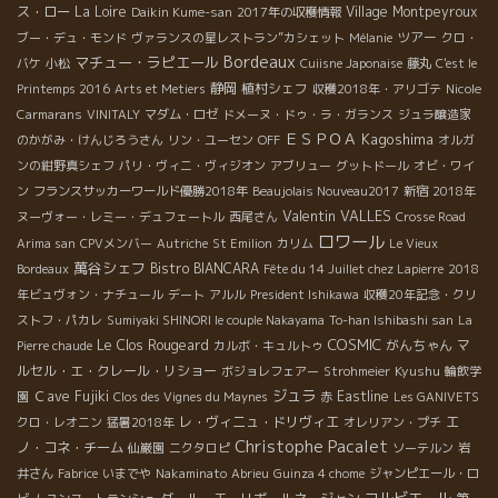
ス・ロー
La Loire
Village Montpeyroux
Daikin Kume-san
2017年の収穫情報
ツアー
ブー・デュ・モンド
ヴァランスの星レストラン”カシェット
Mélanie
クロ・
Bordeaux
マチュー・ラピエール
バケ
小松
Cuiisne Japonaise
藤丸
C'est le
静岡
植村シェフ
Printemps 2016
Arts et Metiers
収穫2018年・アリゴテ
Nicole
Carmarans
VINITALY
マダム・ロゼ
ドメーヌ・ドゥ・ラ・ガランス
ジュラ醸造家
ＥＳＰＯＡ
Kagoshima
のかがみ・けんじろうさん
リン・ユーセン
OFF
オルガ
ンの紺野真シェフ
パリ・ヴィニ・ヴィジオン
アブリュー
グットドール
オビ・ワイ
ン
フランスサッカーワールド優勝2018年
Beaujolais Nouveau2017
新宿
2018年
Valentin VALLES
ヌーヴォー・レミー・デュフェートル
西尾さん
Crosse Road
ロワール
Arima san
CPVメンバー
Autriche
St Emilion
カリム
Le Vieux
萬谷シェフ
Bistro BIANCARA
Bordeaux
Fête du 14 Juillet chez Lapierre
2018
年ビュヴォン・ナチュール
デート
アルル
President Ishikawa
収穫20年記念・クリ
ストフ・パカレ
Sumiyaki SHINORI le couple Nakayama
To-han Ishibashi san
La
COSMIC
Le Clos Rougeard
がんちゃん
マ
Pierre chaude
カルボ・キュルトゥ
ルセル・エ・クレール・リショー
Kyushu
ボジョレフェアー
Strohmeier
輪飲学
ジュラ
Ｃave Fujiki
Eastline
園
Clos des Vignes du Maynes
赤
Les GANIVETS
レ・ヴィニュ・ドリヴィエ
エ
クロ・レオニン
猛暑2018年
オレリアン・プチ
Christophe Pacalet
ノ・コネ・チーム
仙巌園
ニクタロピ
ソーテルン
岩
井さん
Fabrice
いまでや
Nakaminato
Abrieu
Guinza 4 chome
ジャンピエール・ロ