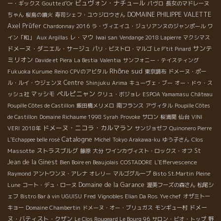
ビュヴォン・ナチュール
ー・ギックス
Goutte d’Or
パヴロ
長女のマドレーヌ
DOMAINE PHILIPPE VALETTE
ちゃん
桜島の噴火
寿司シェフ・ユウジロウさん
Axel Prüfer
Chardonnay 2016
ラ・ヴィエイユ・ジュリアンヌのジャンポール
ワ
レ・マウ
イン「和」
Aux Argillas
Iwai san
Vendange 2018 Lapierre
マクシマス
サンテ
ドメーヌ・ダニエル・サージュ
パリ・ビストロ・マルゴ
Le P'tit Pinard
ミリオン
Davide et Piera
La Bestia
Valentia
サンフォニー・テイスティング
Rhône sud
Fukuoka Kurume
Reino
CPVのアビタル
東京調布
ドメーヌ・ポー
Centre
ル・ルイ・ウジェンヌ
Shinjuku
Arima
キューヴェ・ブー
オー・ドゥ・ス
ペルピニャン
マッシモ
ッシュ社
クリュ・ボジョレ
ESPOA Yamamasu
Château
Poupille Côtes de Castillon
飯田橋メリメロ
南フランス
アヴィタル
Poupille Côtes
de Castillon
Domaine Richaume 1998 Syrah
Provoke
サロン
桜満開
仙台
VINI
ドメーヌ・ニコラ・カルマラン
VERI
2018年
サンジョゼフ
Quinonero Pierre
Catalogne
Clos
L'Echappee belle rosé
Michel
Tokyo Arakawa-ku
ゆう子さん
Massotte
ストラスブルグ
St
藤原
大分
ワインカヴィスト・ロックス・オフ
Jean de la Ginest
Bien Boire en Beaujolais
COSTADORE
L'Effervescence
Raymond
アントワンヌ・アレナ
オレリー
マルゴグループ
Bisto St.Martin
Pleine
Domaine de la Garance
Lune
コート・デュ・ローヌ
渥美フーズの森さん
松尾シ
ェフ
Bistro Bar à vin UGUISU
Fred
Vignobles Elian Da Ros
Yve chef
オザミトー
ドメー
キョー
Domaine Chambertin
ドメーヌ・オー・ブリュガス
モンギュー村
ヌ・バティスト・クザン
Le Clos Rougeard Le Bourg 96
サロン・ビオ・トップ
野