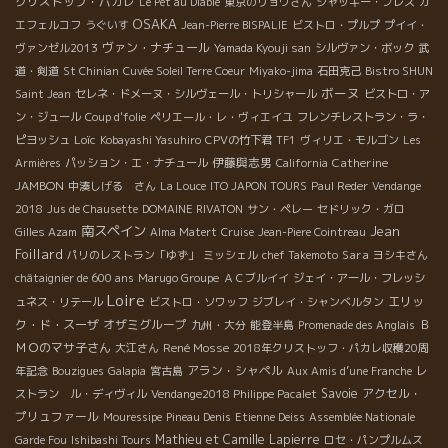
クリストッフ・パカレ
Le Pet au Diable
東京のリョウさん
ジャッキー・プレス
カ
OSAKA
エフェルコフ
うぐいす
Jean-Pierre BISPALIE
ビストロ・プルプ
プイイ・
ヴァン・ナチュール
ヴァンゼル2013
Yamada Kyouji san
シルヴァン・ボック
武
道・剣道
St Chinian
Cuvée Soleil Terre Coeur
Miyako-jima
石田克己
Bistro SHUN
ボーヌ
Saint Jean
セレネ・ドメーヌ・シルヴェール・トリシャール
ビストロ・ア
ン・ジュール
Coup d'folie
ペリエール・レ・ヴィエイユ
フレンチレストラン・ラ・
Loïc
ピヨッシュ
Kobayashi Yasuhiro
CPVの竹下君
TF1
ヴィリエ・モルゴン
Les
伊藤與志男
Catherine
Armières
パッション・エ・ナチュール
California
JAMBON
中湊しげる さん
La Louce
ITO JAPON TOURS
Paul Reder
Vendange
2018
Jus de Chausette
DOMAINE RIVATON
サン・ペレー
セドリック・ガロ
南スペイン
Jean
Gilles Azam
Alma Matert
Cruise
Jean-Piere Cointreau
Foillard
Sara
パリのレストラン「ゆず」
ミッシェル
chef Takemoto
ヨシキさん
châtaignier de 600 ans
Marugo Groupe
ＡＣブルイイ
ジェイ・アール・フレッシ
Loire
エリッ
ュネス・リテール
ビストロ・ソワッフ
ジブレイ・シャンベルタン
ク・ド・スーザ
オザミグループ
Ｂ
九州・大分
能登半島
Promenade des Anglais
ＭＯのマサ子さん
René Mosse
大江さん
2018年クリストッフ・パカレ収穫20周
アラン・シャペル
年記念
Bouzigues
Galapia
宮古島
Aux Amis d’une Franche
レ
Savoie
アクセル・
ストラン ル・ディヴィル
Vendange2018 Philippe Pacalet
プリュファール
Mouressipe
Pineau Denis
Etienne Deiss
Assemblée Nationale
Mathieu et Camille Lapierre
Garde Fou
Ishibashi Tours
ロセ・パンプルムス