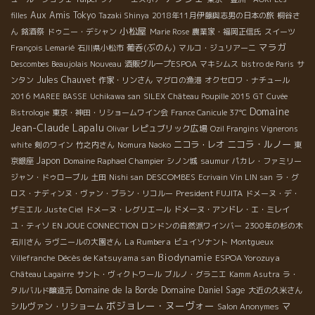
Aux Amis Tokyo
filles
Tazaki Shinya
2018年11月伊藤與志男の日本の旅
桐谷さ
小松屋
ん
銘酒祭
ドゥニー・デシャン
Marie Rose
農業家・福岡正信氏
スイーツ
マラガ
葡呑(ぶのん)
François Lemarié
石川県小松市
マルコ・ジュリアーニ
Descombes Beaujolais Nouveau
酒販グループESPOA
マキシムス
bistro de Paris
サ
Jules Chauvet
ンタン
作家・リンさん
マグロの漁港
オクセロワ・ナチュール
2016
MAREE BASSE
Uchikawa san
SILEX
Château Poupille 2015
GT
Cuvée
Domaine
Bistrologie
東京・神田・リショームワイン会
France Canicule 37℃
Jean-Claude Lapalu
レピュブリック広場
Olivar
Ozil Frangins Vignerons
ニコラ・ルノー
ニコラ・レオ
white
剣のワイン
竹之内さん
Nomura Naoko
東
Japon
京銀座
Domaine Raphael Champier
シノン城
saumur
パカレ・ファミリー
DESCOMBES
ジャン・ドゥローブル
土田
Nishi san
Ecrivain Vin LIN san
ラ・グ
President FUJITA
ロス・ナディンヌ・ヴァン・ブラン・リコルー
ドメーヌ・デ・
ザミエル
Juste Ciel
ドメーヌ・レグリエール
ドメーヌ・アンドレ・エ・ミレイ
ユ・ティソ
EN JOUE CONNECTION
ロンドンの自然派ワインバー
2300年の杉の木
La Rumbera
石川さん
ラヴニールの大園さん
ビュイソナント
Montgueux
Biodynamie
Décès de Katsuyama san
ESPOA Yorozuya
Villefranche
Château Lagairre
サント・ヴィクトワール
ブルノ・グラニエ
Kamm Asutra
ラ・
Domaine de la Borde
Domaine Daniel Sage
タルバルド醸造元
大近の久米さん
ボジョレー・ヌーヴォー
シルヴァン・リショーム
マ
Salon Anonymes