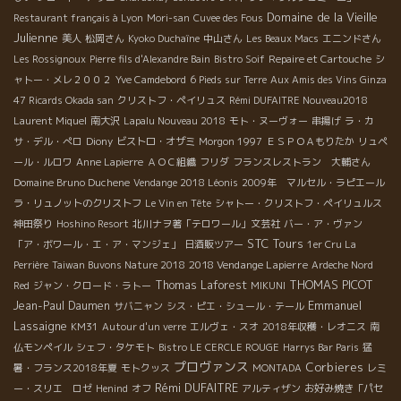
Domaine de la Vieille
Restaurant français à Lyon
Mori-san
Cuvee des Fous
Julienne
美人
松岡さん
Kyoko Duchaîne
中山さん
Les Beaux Macs
エニンドさん
Les Rossignoux
Pierre fils d'Alexandre Bain
Bistro Soif
Repaire et Cartouche
シ
ャトー・メレ２００２
Yve Camdebord
6 Pieds sur Terre
Aux Amis des Vins Ginza
47 Ricards Okada san
クリストフ・ペイリュス
Rémi DUFAITRE Nouveau2018
Laurent Miquel
南大沢
Lapalu Nouveau 2018
モト・ヌーヴォー
串揚げ
ラ・カ
サ・デル・ぺロ
Diony
ビストロ・オザミ
Morgon 1997
ＥＳＰＯＡもりたか
リュペ
ール・ルロワ
Anne Lapierre
ＡＯＣ組織
フリダ
フランスレストラン 大輔さん
Domaine Bruno Duchene
Vendange 2018 Léonis
2009年 マルセル・ラピエール
ラ・リュノットのクリストフ
Le Vin en Tête
シャトー・クリストフ・ペイリュルス
神田祭り
Hoshino Resort
北川ナヲ著「テロワール」文芸社
バー・ア・ヴァン
STC Tours
「ア・ボワール・エ・ア・マンジェ」
日酒販ツアー
1er Cru La
2018 Vendange Lapierre
Perrière
Taiwan Buvons Nature 2018
Ardeche Nord
THOMAS PICOT
Thomas Laforest
Red
ジャン・クロード・ラトー
MIKUNI
Emmanuel
Jean-Paul Daumen
サバニャン
シス・ピエ・シュール・テール
Lassaigne
KM31
Autour d'un verre
エルヴェ・スオ
2018年収穫・レオニス
南
仏モンペイル
シェフ・タケモト
Bistro LE CERCLE ROUGE
Harrys Bar Paris
猛
プロヴァンス
Corbieres
暑・フランス2018年夏
モトクッス
MONTADA
レミ
Rémi DUFAITRE
ー・スリエ ロゼ
Henind
オフ
アルティザン
お好み焼き「パセ