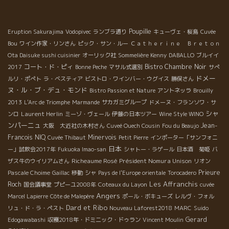
Poupille
Eruption Sakurajima
Vodopivec
ランブラ通り
キューヴェ・桜島
Cuvée
Bou
ワイン作家・リンさん
ピック・サン・ルー
Ｃａｔｈｅｒｉｎｅ Ｂｒｅｔｏｎ
Ota Daisuke sushi cuisinier
オーリック社
Sommelière Kenny
DABALLO
ブルイイ
コート・ド・ピィ
Bistro Chambre Noir
2017
Bonne Peche
マサル式選別
サぺ
ドメー
ルリ・ポぺト
ラ・ベスティア
ビストロ・ワインバー・ウグイス
勝俣さん
ヌ・ル・ブ・デュ・モンド
Bistro Passion et Nature
アントネッラ
Brouilly
2013
L'Arc de Triomphe
Marmande
サカガミグループ
ドメーヌ・フランソワ・サ
シャ
Laurent Herlin
ンロ
ミーゾ・ヴェール
伊藤の日本ツアー
Wine Style WINO
ンパーニュ
Jean-
大阪 大近社の木村さん
Cuveé Ouech Cousin
Fou du Beaujo
Francois NIQ
Minervois
Cuvée Thibaut
Petit Pierre
インポーター「サンフォニ
日本
ー」試飲会2017年
Fukuoka Imao-san
シャトー・ラゲール
日本酒 菊姫
バ
Richeaume Rosé
Président Nomura Unison
ザス牛のウイリアムさん
リオン
Prieure
Pascale Choime
Gaillac
移動
シャ
Pays de l'Europe orientale
Torocadero
Les Affranchis
Roch
国会議事堂
プピーユ2008年
Coteaux du Layon
cuvée
Angers
Marcel Lapierre
Côte de Malepère
ポール・ボキューズ
レルヴ・フォル
Dard et Ribo
リュ・ド・ラ・ペスト
Nouveau Laforest2018
MARC
Suido
Gerard
Edogawabashi
収穫2018年・ドミニック・ドゥラン
Vincent Moulin