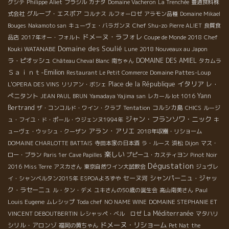
グシテ
Philippe Aliet
ブラジル
カナダ
Domaine Vacheron
La Trenchée
豊通食料株
グループ・エスポア
式会社
コルナス
ルフォーロゼ
アラモン品種
Domaine Mikael
Chef Shu-zo
Bouges
Nakamoto san
キューヴェ・バラガンヌ
Pierre ALIET
良質食
ドメーヌ・ラフォレ
Chef
品店
2017年オー・フォルト
Coupe de Monde 2018
Domaine des Soulié
Kouki WATANABE
Lune
2018 Nouveaux au Japon
ラ・ピオッシュ
DOMAINE DES AMIEL
Château Cheval Blanc
南ちゃん
タカムラ
Ｓａｉｎｔ-Emilion
Domaine Pattes-Loup
Restaurant Le Petit Commerce
イタリア
Place de la République
レ・
L'OPERA DES VINS
リリアン・ボシェ
ぺニタント
Yann
JEAN PAUL BRUN
Yamadaya Yajima san
レカール lot 1016
Bertrand
コルシカ島
ザ・コンコルド・ワイン・クラブ
Tentation
CHICS
ルージ
ジャン・フランソワ・ニック
ュ・フイユ・ド・ポール・ウジェンヌ1994年
キ
アラン・アリエ
ューヴェ・ウッシュ・クーザン
2018年収穫・リショーム
DOMAINE CHARLOTTE BATTAIS
寺田本家の日本酒
ラ・ルース
浜松
Dijon
マス・
楽しい
ロー・ブラン
Paris 1er
Cave Papilles
プピーユ・カスティヨン
Pinot Noir
Dégustation
2016
Miss Terre
アスカさん
東京自然ワイン大試飲会
ジュヴレ
セーヌ河
シャンパーニュ・ジャッ
イ・シャンベルタン2015年
ESPOAよろずや
ク・ラセーニュ
Paul
ル・タン・デメ
ユキさんの50歳の誕生会
高山南美さん
Louis Eugene
ムレシップ
Toda chef
NO NAME WINE
DOMAINE STEPHANIE ET
La Méditerranée
VINCENT DEBOUTBERTIN
レシャッペ・ベル ロゼ
マタハリ
ドメーヌ・リショーム
シリル・アロンゾ
福岡の黄ちゃん
Pet Nat
the