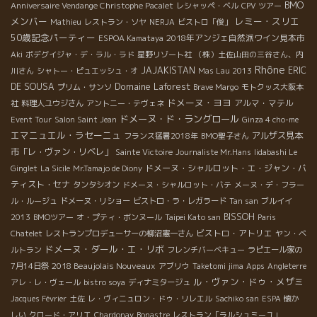
BMO
Anniversaire Vendange Christophe Pacalet
レシャッペ・ベル
CPV ツアー
メンバー
レミー・スリエ
Mathieu
レストラン・ソヤ
NERJA
ビストロ「俊」
50歳記念パーティー
2018年アンジェ自然派ワイン見本市
ESPOA Kamataya
Aki
ボデグイジャ・デ・ラル・ラド
星野リゾート社
（株）土佐山田の三谷さん、内
Rhône
JAJAKISTAN
ERIC
川さん
シャトー・ピュエッシュ・オ
Mas Lau 2013
Domaine Laforest
DE SOUSA
プリム・サンソ
Brave Margo
モトクッス大阪本
ドメーヌ・ヨヨ
アルマ・マテル
社
料理人ユウジさん
アントニー・テヴェネ
ドメーヌ・ド・ラングロール
Event Tour
Salon Saint Jean
Ginza 4 cho-me
エマニュエル・ラセーニュ
アルザス見本
フランス猛暑2018年
BMO聖子さん
市「レ・ヴァン・リベレ」
Sainte Victoire
Journaliste Mr.Hans
Iidabashi Le
ドメーヌ・シャルロット・エ・ジャン・バ
Ginglet
La Sicile
Mr.Tamajo de Diony
ティスト・セナ
タンタシオン
ドメーヌ・シャルロット・バテ
メーヌ・デ・フラー
ル・ルージュ
ドメーヌ・リショー
ビストロ・ラ・レガラード
Tan san
ブルイイ
BISSOH
2013
BMOツアー
オ・プティ・ボンヌール
Taipei Kato san
Paris
ビストロ・アトリエ
Chatelet
レストランプロデューサーの柳沼憲一さん
ヤン・ベ
ドメーヌ・ダール・エ・リボ
ルトラン
フレンチバーベキュー
ラピエール家の
2018 Beaujolais Nouveaux
7月14日祭
アブリウ
Taketomi jima
Apps
Angleterre
ル・ヴァン・ドゥ・メザミ
アレ・レ・ヴェール
bistro soya
ディナミタージュ
Jacques Février
土佐
レ・ヴィニュロン・ドゥ・リレエル
Sachiko san
ESPA
懐か
しい
クロード・アリエ
Chardonay
Bonastre
レストラン「ラルシュミーユ」