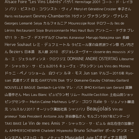
Alsace Foire "Les Vins Libérés"
パザパ
Hermitage 2001
コート・ド・レイヨ
パリ・ビストロ・コワンスト・ヴィノ
ン
Meryl et Géraldine Croizier
幸子さん
Gevrey-Chambertin
ヴァランタン・ヴァレス
Paris restaurant
76ヴァン
Georges Lemarié
Seiya
カルフォルニア
Mouressipe Rosé
テロワール
îles de
Lérins
Restaurant Soya
Bruissonnante
Mas Haut Buis
アントニー・テヴネ
ブレ
ゼ11
ラ・カーブ・デステザルグ
Charles Aznavour
Marugo Nakajima san
長崎
Herve Souhaut
レミ・デュフェートル
ラピエール家の自然派ワイン祭
竹ノ内さ
Beziers
ん
日本酒 五人娘
2018 ボジョレヌーヴォー
closerie des moussis
メリ
DOMAINE ANDRE OSTERTAG
ル・エ・ジェラルディンヌ・クロワジエ
Libourne
ア・シャッカン・サ・ビュル2016
キューヴェ・プランタン
Les Vins des Moines
ドゥニ・ペノ
ルネ・モス
Jun san
Ryo-
リショーム 白ワイン
マルゴー2016年
san
台北
Domaine Gauby
武道オンズ
GAR'O'VIN
Diak
サン
Château Gaillard
NOUVELLE BAGUE
Dambach-La-Ville
マレ・バス
BMO Kiritani san
Gerard
故勝
山晋作さん
Mas Lau Blanc
ピュピラン村
リムー
Poulille Castillon
土佐山田ショッ
Italie
ピングセンター
Matin Calme
Matheus
レザン・ゴロワ
ラ・リュノット醸造
Beaujolais
元
ソルスルリ2017
オーリック濱田社長
シャリバリ
Vin de
primeur
Toda President
Antoine Joly
渋谷康弘さん
モルゴン1997年ビンテージ
Le Vin de mes Amis
TAKI BAKE
ア・シャッカン・サ・ビュル
台北在住の加藤さ
Bruno Schueller
ん
AMMERSCHEWIHR
Chatelet
Miyamoto
ポール
アンヌ・エ
Muscadet
ビオディナミ栽培
レンヌさん
ビストロ・ラ・ノティック
Julie