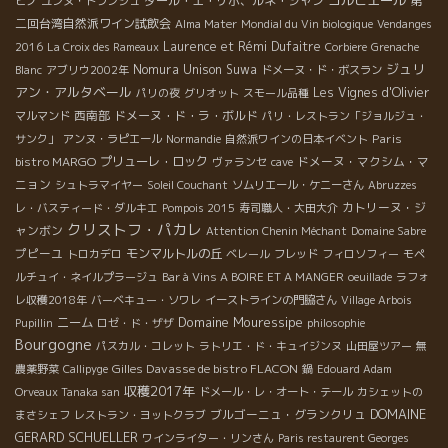
コルビエール
ダール・エ・リボ、ルネ・ジャン
第
ビノ
ユンヌ・トランシュ
二回台湾自然派ワイン試飲会
Alma Mater
Mondial du Vin biologique
Vendanges
Laurence et Rémi Dufaitre
2016
La Croix des Rameaux
Corbiere
Grenache
ジュリ
Nomura Unison Suwa
Blanc
アブリウ2002年
ドメーヌ・ド・ボスラン
アン・アルタベール
Les Vignes d'Olivier
パリの夜
グリオット
スモール品種
西南部
ドメーヌ・ド・ラ・ボルド
マルマンド
パリ・レストラン「ジョルジュ・
Paris
サンク」
アンヌ・ラピエール
Normandie
自然派ワインの日本イベント
bistro MARGO
プリューレ・ロック
ドメーヌ・マクシム・マ
ヴァランセ
cave
ニョン
シュトラマイヤー
Soleil Couchant
ソムリエール・ケニーさん
Abruzzes
カトリーヌ・ジ
レ・バスティード・ダルキエ
Pompois 2015
寿司職人・大田大介
クリストフ・パカレ
ャンボン
Attention Chenin Méchant
Domaine Sabre
プピーユ
モンマルトルの丘
トロカデロ
ベレール
フレッド
フィロソフィー
モペ
ルチュイ・ネイルプラージュ
Bar à Vins A BOIRE ET A MANGER
oeuillade
ラフォ
レ収穫2018年
バーベキュー・ソワレ
イーストラインの門脇さん
Village Arbois
Domaine Mouressipe
ニーム
Pupillin
ロゼ・ド・ザザ
philosophie
Bourgogne
パスカル・コレット
ラトリエ・ド・キュイジンヌ
山田屋ツアー
無
Gilles Davasse de bistro FLACON
農薬野菜
Callipyge
鍋
Edouard Adam
収穫2017年
Orveaux Tanaka san
ドメール・レ・オート・テール
カシェットの
DOMAINE
ブルゴーニュ・グランクリュ
まさシェフ
レストラン・ヨットクラブ
GERARD SCHUELLER
ワインライター・リンさん
Paris restaurent Georges