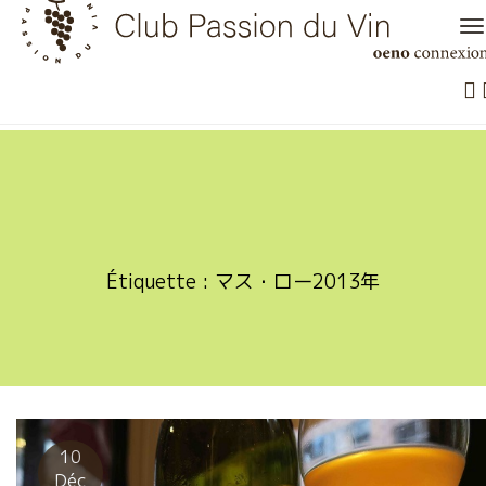
Skip
to
content
Étiquette :
マス・ロー2013年
10
Déc