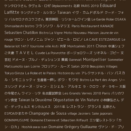
Edouard
ケンタロウさん
タヴェル・ロゼ
Déplacements
北欧
PARIS 2019
Laffitte
Taiwan
イヴ・カムドボルド
ラングドック・ルシヨン
クード・フォ
リ
バルセロナのユウコさん
東京神田・リショームワイン会
Le Garde Robe
OSAKA
フランソワ・ルマリエ
Shinsaibashi bistro
Paris Restaurant KANADE
Sebastien Chatillon
Bistro La Vigne
Moto-Nouveau
Maison Jaune de vin
rouge
サロン・レザノニム
ジャン・ピエール・ロビノ
LA CAVE ESTEZARGUE
Le
Chinon
Balaise lot 1417
tourisme
ville Asti
共栄
Montcalmès 2011
中湊シェフ
ＴＡＶＥＬ
ご夫妻
Cuvée La Poivrotte
ボージョロワーズ
リオネル・ゴビー
文
Montpellier
芸社
ドメーヌ・ブルノ・デュシェンヌ
貴腐
Ganevat
Sommelier
Matsumoto san
Loirre
フロリアン・ルーズ
Salon
2018 Beaujolais Villages
Tokyo Ginza
La Robe et le Palais
パスカ
Histoire du vin
アレクサンドル・バン
ル・シモニュッティ
ボワ・モワセ
生産者一押し
Bistro La Part des Anges
リー
ドメーヌ・ジャン・ミシェル・アルキエ
スリング
ラ・クロワ・デ・ラモー
大阪
の今尾さん
ワイン・リタ
名古屋試飲会
Les Grands Verres 2018 Paris
パリのワ
Taiwan la Deuxième Dégustation de Vin Nature
イン食堂
小林康弘さん
デ
レストラン・グラン８
ビ・ディヴェルス
モンカルメス 2011年
北原さん
Champagne de Sousa
ESPOAかまたや
village Jasniers
Sake japonais
GONINMUSUME
Domaine Etienne et Sébastien Riffault
三ツ星レストラン「カ
Domaine Grégory Guillaume
Hoshikawa-san
ン・ロカ」
ヴァン・ド・プリ