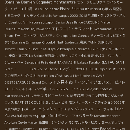
Domaine Damien Coquelet
Montmartre
モン・ブリュリウス
ワインカー
沖縄
Bistro Shimba
ヴ・パピーユ
La Colline Inspiré
Italie Nord
収穫29回記念・
ドミニック・ドゥラン
Cueillette
Vendanges 2020
2018年収穫・クリストフ・パカ
レ
Event du Vin Nature au Japon
Senior Jazz Bande CAROLINE
Marcel
エドワード・ラフィット
Pourriture Noble
Kajikawa san
Restaurent Fleur de
Thym
ギー・エ・トマ・ジュリアン
Champs Libre
Cannes
ドメーヌ・オリビエ・ク
東京
ザン
Domaine Emmanuel Giboulot
Nuit Bordeaux
YANN DURIEUX
Beaujolais Nouveau 2018
Komatsu san
Vin Picoeur
M. Bispalie
ナチュラルワイ
ン
東京・文京区
La Boème
藤原幸也
炭焼・しのり・中山夫妻
タパス・バー
カー・
RESTAURANT
Sakagami Président TAKAHASHI
ジェー・ベー
Izakaya Furabo
シュッ・・・・・ドゥラン
Sauterne
エスポア・ ナカモト
B.B.B. Bojoloise
オーリッ
BMO 社
クの藤元さん
Vin italien
C'est pas la Mer à boire
LA CAVE
ワイン見本市「アンディジェンヌ」
ビスト
D’ESTEZARGUES
Grand Cru
ロ・モンマルトル
シンガポールレストラン・アンドレ
Galéjade
Côtes de
ラピエール・2018年収穫
Marmandais
ハヤリテラス
フラコン経営者のジル・ダ
BAPTISTE COUSIN
ヴァス
ミレジム・ビオ
モンドゥーズ・トラディション2003年
ドメーヌ・セクスタン
Julien
東京の夜景
ヨッチャン
ダムバッシュ・ラ・ヴィル
Espagne Sud
Mareschal
ジャン・フォワラール
Apéro
Domaine Ganevat
Akoibon
Cuvée Marcel
飯田橋 ジャングレ
モンマルトル・ビス
レミーとオリヴィ
Laurent Bagnol
エ
宮川さん
赤間さん、藤山さん
made in JAJAKISTAN
ボーヌの