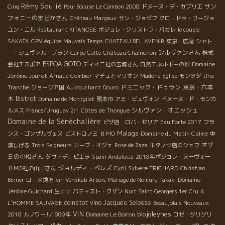
Rémy Soulié
サン
Cinq
Paul Bocuse
Le Cambon 2008
ドメーヌ・デ・カプリエ
フォニーのまどかさん
Château Margaux
サン・ジョゼフ
クロ・ドゥ・ヴージョ
ユン・ニル
Restaurant KITANOSE
ボジョレ・クリストフ・パカレ
le couple
SAKATA
CPV équipe
Mauvais Temps
CHATEAU BEL AVENIR
東京・広尾
シャト
シルヴァンさん
ー・シュヴァル・ブラン
Carbo Culte
Château Chainchon
株式
ESPOA GOTO
Domaine
会社エスポア
ディオニ社の玉城さん
自然エネルギーの畑
Jérôme Jouret
Arnaud Combier
マチュとマリオン
Madona Eglise
モンタダ
Une
ドミニック・ドゥラン
東京・六本
Tranche
ジョージア国
Au couchant
Douro
木
Bistrot
Domaine de Montgilet
見本市
アミ・ビュヴォン
ドメーヌ・ド・モンカ
シルヴァン・オエッシュ
ルメス
France/Uruguay 2:1
Côtes de Thongue
Domaine de la Sénèchalière
ピザ店 ロバ・セリア
Eau Forte 2017
フラ
Malaga
Domaine du Matin Calme
ンス・ゴンザルヴェス
ビストロノミ
ＢＭО
中
オザ
湊しげる
Trois Seigneurs
カーブ・オジェ
Rose de Zaza
キタノセ店のシェフ
ミの小松さん
ダヴィデ、ピエラ
Spain Andalucia
2018年ボジョレ・ヌーヴォー
ジョルディ・ペレズ
ＢＭО社の山田さん
Cyril
Sylvere TRICHARD
Christian
Binner
ローヌ地方
vin Venskab
Arbois
Mariage de Nomura Takaki
Domaine
Jérôme Guichard
生カキ
バティスト・クザン
Nuit Saint Georgers 1er Cru
A
coinstot vino
Jacques Selosse
L’HOMME SAUVAGE
Beeaujolais Nouveaux
VIN
biojoleynes
2018
ルノワール1989年
Domaine Le Boiron
ロゼ・グリグリ