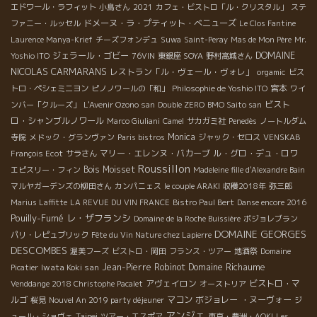
エドワール・ラフィット
小島さん
2021
カフェ・ビストロ「ル・クリスタル」
ステ
ドメーヌ・ラ・プティット・べニューズ
ファニー・ルッセル
Le Clos Fantine
Laurence Manya-Krief
チーズフォンデュ
Suwa
Saint-Peray
Mas de Mon Père
Mr.
DOMAINE
ジェラール・ゴビー
Yoshio ITO
76VIN
東銀座 SOYA
野村高城さん
NICOLAS CARMARANS
レストラン「ル・ヴェール・ヴォレ」
orgamic
ビス
宮本
トロ・ペシェミニヨン
ピノノワールの「和」
Philosophie de Yoshio ITO
ワイ
ビスト
ンバー「クルーズ」
L'Avenir Ozono san
Double ZERO
BMO Saito san
ロ・シャンブルノワール
Marco Giuliani
Camel
サカガミ社
Penedès
ノートルダム
Monica
寺院
メドック・グランヴァン
Paris bistros
ジャック・セロス
VENSKAB
マリー・エレンヌ・バカーブ
ル・グロ・デュ・ロワ
François Ecot
サラさん
Roussillon
Bois Moisset
エピスリー・フィン
Madeleine fille d'Alexandre Bain
マルヤガーデンズの柳田さん
カンパニェス
le couple ARAKI
収穫2018年
弥三郎
Marius Laffitte
LA REVUE DU VIN FRANCE
Bistro Paul Bert
Danse encore 2016
Pouilly-Fumé
レ・ザフランシ
Domaine de la Roche Buissière
ボジョレブラン
DOMAINE GEORGES
パリ・レピュブリック
Fête du Vin Nature chez Lapierre
DESCOMBES
渥美フーズ
ビストロ・岡田
フランス・ツアー
地酒祭
Domaine
Domaine Richaume
Iwata Koki san
Jean-Pierre Robinot
Picatier
アヴェイロン
ビストロ・マ
Venddange 2018 Christophe Pacalet
オーストリア
ルゴ
マコン
ボジョレー ・ヌーヴォー
桜見
Nouvel An 2019 party déjeuner
ジ
アンジェ
Taipei
ュール・ショヴェ
ツアー・エスポア
東京・豊洲・AOKI
Les