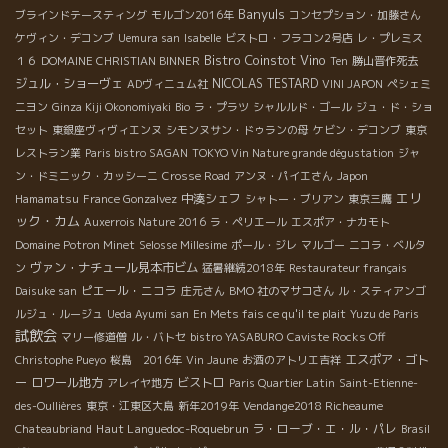
Banyuls
ブラインドテースティング
モルゴン2016年
コンセプション・加藤さん
ケヴィン・デコンブ
Uemura san
Isabelle
ビストロ・フラコン2号店
レ・プレミス
Bistro Coinstot Vino
１６
DOMAINE CHRISTIAN BINNER
Ten
勝山晋作死去
ジュル・ショーヴェ
NICOLAS TESTARD
ADヴィニュム社
VINI JAPON
ペシェミ
ニヨン
Ginza Kiji Okonomiyaki
Bio
ラ・プラツ
シャルルド・ゴール
ジュ・ド・ショ
セット
東銀座ヴィヴィエンヌ
シモンヌサン・ドゥランの母
ケビン・デコンブ
東京
レストラン業
Paris bistro SAGAN
TOKYO Vin Nature grande dégustation
ジャ
ン・ドミニック・カッシーニ
Crosse Road
アンヌ・パイエさん
Japon
エリ
中湊シェフ
Hamamatsu
France Gonzalvez
シャトー・ブリアン
東京三鷹
ック・カム
Auxerrois Nature 2016
ラ・ペリエール
エスポア・ナカモト
Domaine Potron Minet
Selosse Millesime
ポール・ジレ
マルゴー
ニコラ・ベルタ
ヴァン・ナチュール見本市ビム
ン
猛暑継続2018年
Restaurateur français
ピエール・ニコラ
Daisuke san
庄元さん
BMO 社のマサコさん
ル・スティアンゴ
ルジュ・ルージュ
Ueda Ayumi san
En Mets fais ce qu'il te plait
Yuzu de Paris
試飲会
マリー修道僧
ル・バトセ
bistro YASABURO
Caviste Rocks Off
エスポア・ゴト
Christophe Pueyo
桜島 2016年
Vin Jaune
お酒のアトリエ吉祥
ー
ロワール地方
ビストロ
アレイヤ地方
Paris Quartier Latin
Saint-Etienne-
des-Oullières
東京・江東区大島
新年2019年
Vendange2018 Richeaume
Haut Languedoc-Roquebrun
ラ・ローブ・エ・ル・パレ
Chateaubriand
Brasil