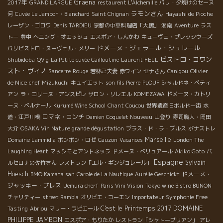
2017年
Graena
GRAND LARGUE
restaurent L'Alchemille
パリ・夕焼けのセーヌ
ラモンさん
河
Cuvée Le Jambon・Blanchard
Saint Chignan
Hayashi de Pioche
レーザン・ゴロワ
Denis TARDIEU
京都の中華料理店「大鵬」
湘南
Aventure
ラス
トー
豊中
へニング・オエッシュ
エスポア・しんかわ
キューヴェ・プレッシウーズ
ドメーヌ・ジェラール・シュレール
パリビストロ・ヌーヴェル・メリー
ビストロ・コワン
Shubidoba
QV.g
La Petite cuvée Cailloutine
Laurent FELL
スト・ヴィノ
Olivier
Sancerre
Rouge
若林ご夫妻
赤ワイン
セナさん
Canigou
de Nice
chef Mizukuchi
キュイエット
son fils Pierre
PLOUF
シャルドネ・ペティ
アン
ラ・コリーヌ・アンスピレ
サロン・リレエル
KOMEZAWA
ドメーヌ・カトリ
ーヌ・ベルナール
Kurumé Wine School
Chant Coucou
世界遺産旧ボルドー街
水
ロマネ・コンチ
道・江戸川橋
Damien Coquelet Nouveau
山登り
寿司職人・岡田
大介
OSAKA Vin Nature grande dégustation
プラス・ド・ラ・ブルス
ボナストレ
Marseille
Domaine Lammidia
ポンポン・ロゼ
Cauzon
Vacances
London The
Laughing Heart
マッシモとアントネッラ
ドメーヌ・ベリュアール
Akiko Goto
バ
Espagne
Sylvain
ルセロナの佐竹さん
レストラン「エル・ギンジョレール」
Hoesch
ドメーヌ・
BMO Kamata san
Carole de La Nautique
Aurélie Geschickt
ジャッキー・プレス
Uemura cherf
Paris Vini Vision
Tokyo wine Bistro BUNON
チャリティー
street Rambla
オリビエ・コーエン
Importateur Symphonie Free
DOMAINE
C'est le Printemps 2017
Tasting
Abriou
マリー・ラピエール
PHILIPPE JAMBON
エスポア・もりたか
レストラン「シャトーブリアン」
アレ