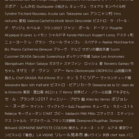
スポア・ しんかわ
Guillaume
小松さん
キューヴェ・ヴォアラ
モンペイル村
アシニャン村
Sylvère Trichard Nouveau
Asuka san
Takayama san
Vins
natures
愛知
Valence Cachette etoilé
Kevin Descombe
ビストロ・ラ・パール・
ジャン・ポール・ドーマン
デ・ザンジュ
カベルネ・フラン2007
Poupille
Atypique
9 caves
レイモン
シャルドネ
Kanda Matsuri
Ruppert Leroy
アスティ町
ニューヨーク
レ・グラン・ヴェール
ヴォンゴレ・スパゲティ
Paellia
Montmartre
Bis
Phenix
Catherine Deneuve
ブラーヴ・マルゴ
サボリの鎌田夫妻
Sushi
Sumeshiya
Cuisinier OKADA Daisuke
ボッケリア市場
Salon Les Anonymes
Waingakuen
Midori Sakaya
ガヌヴァ
ステファン・ロッシェ
愛
Reviens Gamay
竹
オザミ・デ・ヴァン ツアー
ちゃん
Paris Okonomiyaki OKOMUSU
山田屋の矢
ＳＴＣツアー
島さん
Chef OKADA
Pot d'Anne
タン・タン
ヴァランティーア畑
vin nature
ビストロ・ビアンカーラ
Alexendre Bain
Domaine de la St-Jean de
la Gineste
東京・恵比寿
水口シェフ
Kenny
世界ピノ・ノワール会議
アキ子さん
ボジョレ
セ・ル・プランタン2017
ティエリー・プゼラ
鮨
Allez les Verres
ー・ヌーボー
サイント・ヴィクトワール山
Faugères
キューヴェ・カミーユ１６
CHAT
Rebecca
モーヴェータン
ゴビー
Iidabashi Méli Mélo
コマックス・エティリッ
クス
シャルル・アズナヴール
フランス決勝戦
Domaine d'Aupilhac
Domaine
DOMAINE BAPTISTE COUSIN
Belluard
俊さん
ドメーヌ・トマ・ルアネ
東京ワイ
リレール見本市
LA VIGNE
ンビストロ「葡呑」
濃いワイン
共存
chef Xabi
バニ