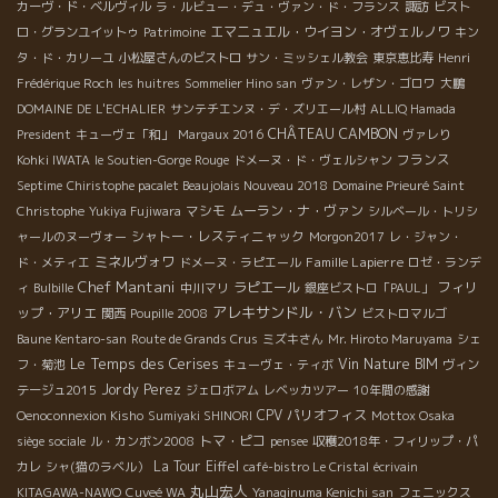
カーヴ・ド・ベルヴィル
ラ・ルビュー・デュ・ヴァン・ド・フランス
諏訪
ビスト
エマニュエル・ウイヨン・オヴェルノワ
ロ・グランユイットゥ
Patrimoine
キン
タ・ド・カリーユ
小松屋さんのビストロ
サン・ミッシェル教会
東京恵比寿
Henri
Frédérique Roch
les huitres
Sommelier Hino san
ヴァン・レザン・ゴロワ
大鵬
DOMAINE DE L'ECHALIER
サンテチエンヌ・デ・ズリエール村
ALLIQ Hamada
CHÂTEAU CAMBON
President
キューヴェ「和」
Margaux 2016
ヴァレり
フランス
Kohki IWATA
le Soutien-Gorge Rouge
ドメーヌ・ド・ヴェルシャン
Septime
Chiristophe pacalet Beaujolais Nouveau 2018
Domaine Prieuré Saint
マシモ
ムーラン・ナ・ヴァン
Christophe
Yukiya Fujiwara
シルベール・トリシ
シャトー・レスティニャック
ャールのヌーヴォー
Morgon2017
レ・ジャン・
ミネルヴォワ
Famille Lapierre
ド・メティエ
ドメーヌ・ラピエール
ロゼ・ランデ
Chef Mantani
ラピエール
フィリ
ィ
Bulbille
中川マリ
銀座ビストロ「PAUL」
アレキサンドル・バン
ップ・アリエ
関西
Poupille 2008
ビストロマルゴ
Baune Kentaro-san
Route de Grands Crus
ミズキさん
Mr. Hiroto Maruyama
シェ
Le Temps des Cerises
Vin Nature BIM
フ・菊池
キューヴェ・ティボ
ヴィン
Jordy Perez
テージュ2015
ジェロボアム
レベッカツアー
10年間の感謝
CPV パリオフィス
Oenoconnexion Kisho
Sumiyaki SHINORI
Mottox Osaka
トマ・ピコ
siège sociale
ル・カンボン2008
pensee
収穫2018年・フィリップ・パ
La Tour Eiffel
カレ
シャ(猫のラベル）
café-bistro Le Cristal
écrivain
丸山宏人
KITAGAWA-NAWO
Cuveé WA
Yanaginuma Kenichi san
フェニックス