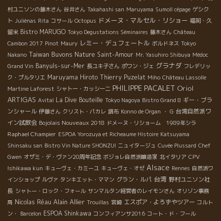
村ユニソンの藤木さん
谷井さん
Takahashi san
Maruyama
Sumoll cépage
ゲシク
ドメーヌ・マルセル・リショー
ト
Juliénas
Rita
コサール
Octopus
福岡・久
Bistro MARUGO
留米
Tokyo Degustations Séminaires
藤木さん
Château
レミー・デュフェートル
Cambon 2017
Pinot
Maury
ボルドネス
Tokyo
Taiwan Buvons Nature
Saint-Amour
Nakano
Mr. Yasuhiro Shibuya
Médoc
グラナダ
Banyuls-sur-Mer
Grand Vin
長ユキ子さん
ポワン・ジェ
フレデリッ
Maruyama Hiroto
Thierry Puzelat
ク・プルタリエ
Miho
Château Lassolle
PHILIPPE PACALET
Oriol
Martine Laforest
シャトー・カッシーニ
ARTIGAS
La Dive Bouteille
ギー・ブラ
Avital
Tokyo Nagoya
Bistro Grand 8
ンシャール
台湾自然派ワ
伊藤さん
クリスト・パカレ
調布
Konno de Organ
・ G
イン試飲会
Bojolais Nouveaux 2018
ドメーヌ・リショーム 1989年シラ
Raphael Champier
ESPOA Yorozuya et Richeaume Histoire
Katsuyama
Shinsaku san
Bistro Vin Nature SHONZUI
ニュイタージュ
Cuvée Plussard
Chef
Gwen
オザミ・デ・ヴァン20周年記念
ボジョレ自然派醸造家
北イタリア
CPV
Alsace
Ishikawa kun
キューヴェ・カミーユ
キューヴェ・オゼ
Rennes
自然派ワ
台湾
グラン・ルパ
野村ユニソン社
インショップ
ルヴァ
タンキエット・ママン
長
シャトー・ロック・フォール
サンマルタン経営者のレイモンさん
オリゾン事務
Alain Allier
Nicolas Réau
エスポア・よろずやツアー
局
Trouillas
宮崎
コルト
ESPOA Shinkawa
ン・
Barcelon
コンフィアンサ2016
コート・ド・フール