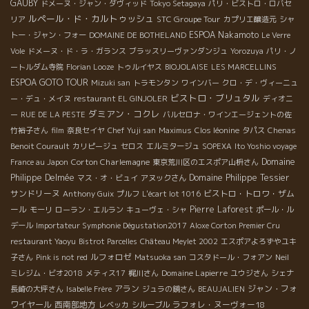
GAUBY
ドメーヌ・ジャン・ダヴィッド
Tokyo Setagaya
パリ・ビストロ・ロバセ
ルペール・ド・カルトゥッシュ
STC Groupe Tour
リア
カプリエ醸造元
シャ
ESPOA Nakamoto
トー・ジャン・フォー
DOMAINE DE BOTHELAND
Le Verre
Vole
ドメーヌ・ド・ラ・ガランス
ブラッスリーヴァンダンジュ
Yorozuya
パリ・ノ
ートルダム寺院
Florian Looze
トゥルイヤス
BIOJOLAISE
LES MARCELLINS
ESPOA GOTO TOUR
Mizuki san
トラモンタン
ワインバー
クロ・デ・ヴィーニュ
ビストロ・ブリュタル
ー・デュ・メイヌ
restaurant EL GINJOLER
ディオニ
ダミアン・コクレ
ー
RUE DE LA PESTE
バルセロナ・ワインエージェントの佐
竹裕子さん
film
奈良セイヤ
Chef Yuji san
Maximus
Clos léonine
タパス
Chenas
Benoit Courault
カリピージュ
セロス
エルミタージュ
SOPEXA
Ito Yoshio voyage
Corton Charlemagne
Domaine
France au Japon
東京荒川区のエスポア山枡さん
Philippe Delmée
Domaine Philippe Tessier
マス・オ・ビュイ
アヌックさん
サンドリーヌ
ビストロ・トロワ・ザム
Anthony Guix
プルフ
L'écart lot 1016
ール
Pierre Laforest
モーリ
ローラン・エルラン
キューヴェ・シャ
ポール・ル
デール
Importateur Symphonie Dégustation2017
Aloxe Corton Premier Cru
restaurant Yaoyu
Bistrot Parcelles
Château Meylet 2002
エスポアよろずやユキ
ルフォロゼ
子さん
Pink is not red
Matsuoka san
コスタドール・フォアン
Neil
Domaine Lapierre
ミレジム・ビオ2018
メティス17
梶川さん
ユウジさん
シェナ
アラン
ジャン・フォ
長崎の大坪さん
Isabelle Frère
ジュラの鏡さん
BEAUJALIEN
ワイヤール
西南部地方
ラフォレ・ヌーヴォー18
レベッカ
シルーブル