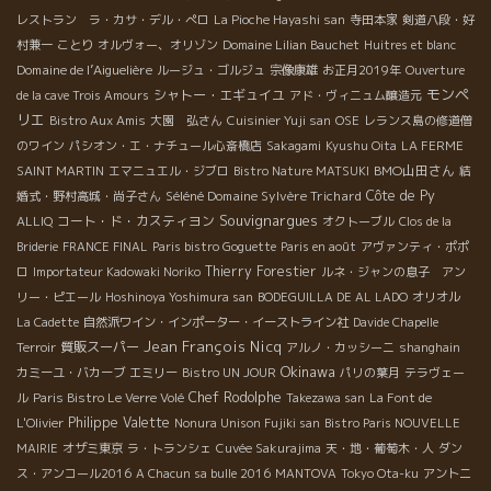
レストラン ラ・カサ・デル・ぺロ
La Pioche Hayashi san
寺田本家
剣道八段・好
村兼一
ことり
オルヴォー、オリゾン
Domaine Lilian Bauchet
Huitres et blanc
Domaine de l’Aiguelière
ルージュ・ゴルジュ
宗像康雄
お正月2019年
Ouverture
モンペ
シャトー・エギュイユ
de la cave Trois Amours
アド・ヴィニュム醸造元
リエ
Bistro Aux Amis
大園 弘さん
Cuisinier Yuji san
OSE
レランス島の修道僧
のワイン
パシオン・エ・ナチュール心斎橋店
Sakagami
Kyushu Oita
LA FERME
BMO山田さん
SAINT MARTIN
エマニュエル・ジブロ
Bistro Nature MATSUKI
結
Séléné Domaine Sylvère Trichard
Côte de Py
婚式・野村高城・尚子さん
Souvignargues
コート・ド・カスティヨン
ALLIQ
オクトーブル
Clos de la
Briderie
FRANCE FINAL
Paris bistro Goguette
Paris en août
アヴァンティ・ポポ
Thierry Forestier
ロ
Importateur Kadowaki Noriko
ルネ・ジャンの息子 アン
リー・ピエール
Hoshinoya Yoshimura san
BODEGUILLA DE AL LADO
オリオル
La Cadette
自然派ワイン・インポーター・イーストライン社
Davide Chapelle
Jean François Nicq
質販スーパー
Terroir
アルノ・カッシーニ
shanghain
Okinawa
カミーユ・バカーブ
エミリー
Bistro UN JOUR
パリの葉月
テラヴェー
Chef Rodolphe
ル
Paris Bistro Le Verre Volé
Takezawa san
La Font de
Philippe Valette
L'Olivier
Nonura Unison Fujiki san
Bistro Paris NOUVELLE
MAIRIE
オザミ東京
ラ・トランシェ
Cuvée Sakurajima
天・地・葡萄木・人
ダン
ス・アンコール2016
A Chacun sa bulle 2016
MANTOVA
Tokyo Ota-ku
アントニ