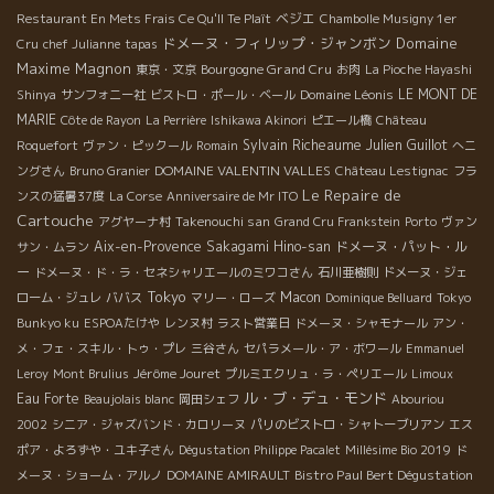
ベジエ
Restaurant En Mets Frais Ce Qu'Il Te Plaît
Chambolle Musigny 1er
ドメーヌ・フィリップ・ジャンボン
Domaine
Cru
chef Julianne
tapas
Maxime Magnon
Bourgogne Grand Cru
東京・文京
お肉
La Pioche Hayashi
Domaine Léonis
LE MONT DE
Shinya
サンフォニー社
ビストロ・ポール・ベール
MARIE
Côte de Rayon
La Perrière
Ishikawa Akinori
ピエール橋
Château
Sylvain Richeaume
Julien Guillot
Roquefort
ヴァン・ピックール
Romain
へニ
DOMAINE VALENTIN VALLES
ングさん
Bruno Granier
Château Lestignac
フラ
Le Repaire de
ンスの猛暑37度
La Corse
Anniversaire de Mr ITO
Cartouche
Takenouchi san
アグヤーナ村
Grand Cru Frankstein
Porto
ヴァン
Aix-en-Provence
Sakagami Hino-san
ドメーヌ・パット・ル
サン・ムラン
ー
ドメーヌ・ド・ラ・セネシャリエールのミワコさん
石川亜樹則
ドメーヌ・ジェ
Tokyo
Macon
ローム・ジュレ
ババス
マリー・ローズ
Dominique Belluard
Tokyo
Bunkyo ku
ESPOAたけや
レンヌ村
ラスト営業日
ドメーヌ・シャモナール
アン・
メ・フェ・スキル・トゥ・プレ
三谷さん
セパラメール・ア・ボワール
Emmanuel
Jérôme Jouret
Leroy
Mont Brulius
プルミエクリュ・ラ・ペリエール
Limoux
ル・ブ・デュ・モンド
Eau Forte
Beaujolais blanc
岡田シェフ
Abouriou
2002
シニア・ジャズバンド・カロリーヌ
パリのビストロ・シャトーブリアン
エス
ポア・よろずや・ユキ子さん
Dégustation Philippe Pacalet
Millésime Bio 2019
ド
Bistro Paul Bert Dégustation
メーヌ・ショーム・アルノ
DOMAINE AMIRAULT