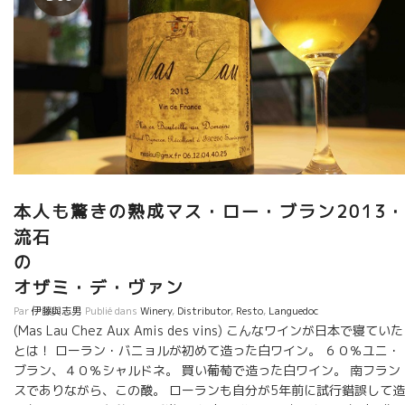
本人も驚きの熟成マス・ロー・ブラン2013
流石
オザミ・デ・ヴァン
Par
伊藤與志男
Publié dans
Winery
,
Distributor
,
Resto
,
Languedoc
(Mas Lau Chez Aux Amis des vins) こんなワインが日本で寝ていた
とは！ ローラン・バニョルが初めて造った白ワイン。 ６０％ユニ・
ブラン、４０％シャルドネ。 買い葡萄で造った白ワイン。 南フラン
スでありながら、この酸。 ローランも自分が5年前に試行錯誤して造