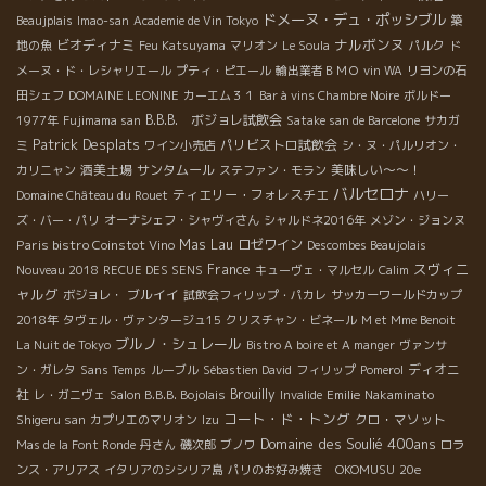
ドメーヌ・デュ・ポッシブル
Beaujplais
Imao-san
Academie de Vin Tokyo
築
ナルボンヌ
ビオディナミ
地の魚
Feu Katsuyama
マリオン
Le Soula
パルク
ド
メーヌ・ド・レシャリエール
プティ・ピエール
輸出業者ＢＭＯ
vin WA
リヨンの石
田シェフ
DOMAINE LEONINE
カーエム３１
Bar à vins Chambre Noire
ボルドー
B.B.B. ボジョレ試飲会
1977年
Fujimama san
Satake san de Barcelone
サカガ
Patrick Desplats
パリビストロ試飲会
ミ
ワイン小売店
シ・ヌ・パルリオン・
酒美土場
サンタムール
美味しい～～！
カリニャン
ステファン・モラン
バルセロナ
ティエリー・フォレスチエ
Domaine Château du Rouet
ハリー
ズ・バー・パリ
オーナシェフ・シャヴィさん
シャルドネ2016年
メゾン・ジョンヌ
Paris bistro Coinstot Vino
Mas Lau
ロゼワイン
Descombes Beaujolais
スヴィニ
France
Nouveau 2018
RECUE DES SENS
キューヴェ・マルセル
Calim
ャルグ
ブルイイ
ボジョレ・
試飲会フィリップ・パカレ
サッカーワールドカップ
2018年
タヴェル・ヴァンタージュ15
クリスチャン・ビネール
M et Mme Benoit
ブルノ・シュレール
La Nuit de Tokyo
Bistro A boire et A manger
ヴァンサ
ディオニ
ン・ガレタ
Sans Temps
ルーブル
Sébastien David
フィリップ
Pomerol
社
Brouilly
レ・ガニヴェ
Salon B.B.B. Bojolais
Invalide
Emilie
Nakaminato
コート・ド・トング
クロ・マソット
Shigeru san
カプリエのマリオン
Izu
Domaine des Soulié 400ans
Mas de la Font Ronde
丹さん
磯次郎
ブノワ
ロラ
ンス・アリアス
イタリアのシシリア島
パリのお好み焼き OKOMUSU
20e