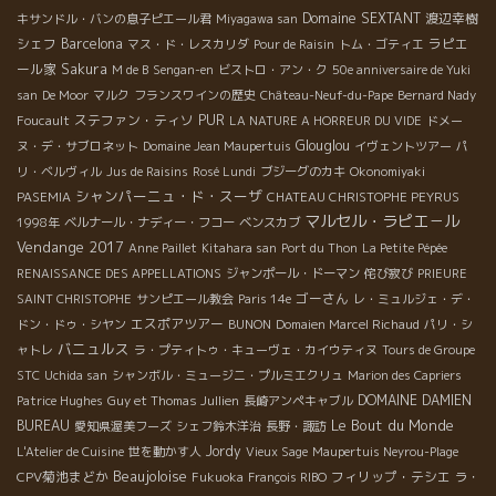
Domaine SEXTANT
渡辺幸樹
キサンドル・バンの息子ピエール君
Miyagawa san
シェフ
Barcelona
ラピエ
マス・ド・レスカリダ
Pour de Raisin
トム・ゴティエ
ール家
Sakura
M de B
Sengan-en
ビストロ・アン・ク
50e anniversaire de Yuki
san
De Moor
マルク
フランスワインの歴史
Château-Neuf-du-Pape
Bernard Nady
ステファン・ティソ
PUR
Foucault
LA NATURE A HORREUR DU VIDE
ドメー
Glouglou
ヌ・デ・サブロネット
Domaine Jean Maupertuis
イヴェントツアー
パ
リ・ベルヴィル
Jus de Raisins
Rosé Lundi
ブジーグのカキ
Okonomiyaki
シャンパーニュ・ド・スーザ
PASEMIA
CHATEAU CHRISTOPHE PEYRUS
マルセル・ラピエ－ル
1998年
ベルナール・ナディー・フコー
ベンスカブ
Vendange 2017
Anne Paillet
Kitahara san
Port du Thon
La Petite Pépée
RENAISSANCE DES APPELLATIONS
ジャンポール・ドーマン
侘び寂び
PRIEURE
ゴーさん
SAINT CHRISTOPHE
サンピエール教会
Paris 14e
レ・ミュルジェ・デ・
エスポアツアー
ドン・ドゥ・シヤン
BUNON
Domaien Marcel Richaud
パリ・シ
バニュルス
ャトレ
ラ・プティトゥ・キューヴェ・カイウティヌ
Tours de Groupe
STC
Uchida san
シャンボル・ミュージニ・プルミエクリュ
Marion des Capriers
DOMAINE DAMIEN
Patrice Hughes
Guy et Thomas Jullien
長崎アンペキャブル
Le Bout du Monde
BUREAU
愛知県渥美フーズ
シェフ鈴木洋治
長野・諏訪
Jordy
L'Atelier de Cuisine
世を動かす人
Vieux Sage
Maupertuis Neyrou-Plage
Beaujoloise
CPV菊池まどか
フィリップ・テシエ
Fukuoka
François RIBO
ラ・