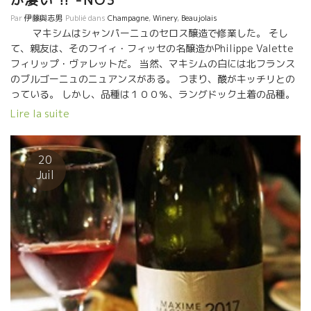
インが飲めるようになったとは嬉しい限りだ。 自然派ワインもよ
Par
伊藤與志男
Publié dans
Champagne
,
Winery
,
Beaujolais
く浸透したものだ、と思う。 ルシオン地方のCh-Lagairreシャト
マキシムはシャンパーニュのセロス醸造で修業した。 そし
ー・ラゲールがあったのが嬉しかった。 シリルのRouge Gorges
て、親友は、そのフイィ・フィッセの名醸造かPhilippe Valette
ルージュ・ゴルジュの繊細さが素晴らしい。 マキシム・マニョン
フィリップ・ヴァレットだ。 当然、マキシムの白には北フランス
のMetisse17メティスは別格に美味しい。 一人で来て
のブルゴーニュのニュアンスがある。 つまり、酸がキッチリとの
も、ただ海を見ながら何時間でも美味しいワインを飲んでいられ
っている。 しかし、品種は１００％、ラングドック土着の品種。
ることろだ。 いいところを教えてもらった。 皆、毎日、山の中で
グルナッシュ・グリが主体でわずかにマカブ品種が入っている。
Lire la suite
畑作業をしている。時々は、気の合った仲間たちとこんな息抜き
白の畑は、シスト土壌と石灰土壌の境界線上にあり、混ざってい
がいい。
る。 シストからはスカットしたミネラル感、石灰土壌からは潮っ
ぽさと昆布ダシっぽい旨味が醸されている。 和食にはピッタリの
20
相性だろう。 フードルと呼ばれる大樽で熟成。 先日、私は生ガ
Juil
キと魚介類パスタに合わせました。ウーン、最高でした。