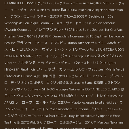
ET MIREILLE TISSOT
ボジョレ・ヌーヴォーフェアー
Aux Argillas
クロ・デ・ヴィ
Barcelona
ーニュー・デュ・メイヌ
Bistro Poulpe
Mathieu
Alliq Hashimoto san
レ・グラン・ヴェール
ツアー・エスポア
プピーユ2008年
Sachiko san
29e
Vendange de Dominique Derain
ラ・キューヴェ・ドゥ・シャ
Vin de primeur
アレキサンドル・バン
L'Avenir Ozono san
Nuits Saint Georges 1er Cru Aux
Argillas
ソーテルン
パリ2019年
Beeaujolais Nouveaux 2018
Septime
Hospice de
ビ
アラン
Julian Altaber
Beaune
ラ・コリーヌ・アンスピレ
サンピエール教会
ストロ・コワンスト・ヴィノ
ジャン・フォワヤール
Paris KUNITORA UDON
スペイン
フラール・ルージュ
L'OPERA DES VINS
Christophe Pueyo
OGM
ナルボンヌ
ヨヨ
Sakagami
Vincent
ドメーヌ・ジャン・バティスト・セナ
フィリップ・カリーユ
Hino-san
Pinot noir
レルヴ・フォル
Jean-Marie Vergé
L'Atelier de Cuisine
東京・世田谷区・ナカモトさん
マルゴー
カリム
ラ・プラツ
ク
ロ・デ・ゾリヴィエ
ボデガ・カウゾン醸造元
Grenache Blanc
銘酒祭
レストラン
ル・ディヴィル
Sumiyaki SHINORI le couple Nakayama
DOMAINE LES CLAPAS
息
子のマリウス
キタノセ店のシェフ
はせがわ酒店
ル・クロ・デ・トレイユ
le couple
ラ・ローブ・エ・ル・パレ
Iwata Koki san
ARAKI
エミリー
Macéo
Acignan
ワ
イーストライン
インスクール
Yve Camdebord
California
ブリュノ・シュレール
CPV Takeshita
Pierre Overnoy
イクザヴィエ
Importateur Symphonie Free
Tasting
販売プロの西さん
クローズ・エルミタージュ 2016年
Marugo Nakajima
Laurent Bagnol
san
クマちゃん
Salon Les Anonymes
RECUE DES SENS