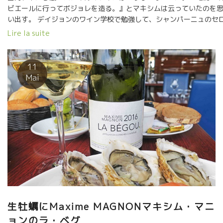
ビエールに行ってボジョレを造る。』とマキシムは云っていたのを
い出す。 デイジョンのワイン学校で勉強して、シャンパーニュのセ
スSelosseで修業。 地元のあの見事なシャルドネを醸すPhilippe
Lire la suite
Valetteフィリップ・ヴァレットが親友。 勿論、ボジョレでは、マ
セル・ラピエール、イヴォン・メトラなどに深い教えを享けている
誰もがマキシムを注目して見守っていた。 マルセルもイヴォンも時
11
コルビエールまで応援にやって来ていた。 マキシムの葡萄園は広大
Mai
コルビエールのほぼ中心にあるDurban-Corbieresデュルヴァン・コ
ルビエール村にあり、このコルビエールでは数少ないシスト土壌の
ロワール。標高も高く酸が残る。 マキシムが来るまでは、ブルゴー
ュ・ボジョレ方式のMCマセラッション・カルボ醸造をやる醸造家は
いなかった。 マルセル、イヴォン指導のMCである。 10年程過
ぎた時、マキシム自身の内部にも変化が起きていた。 このコルビエ
ルの地でボジョレを目指さなくても、ボジョレの飲み安さ（ビュバ
リテ）の部分を 大切にしながら、やはり、ここコルビエールの土壌
ミクロ・クリマを真っ直ぐに表現することの大切さに気づいた。 10
年以上の自然栽培のお蔭で葡萄の根っ子は地中深く伸びている。 水
足による乾燥の年でも、地中深いところの水分を吸収できるところ
生牡蠣にMaxime MAGNONマキシム・マニ
で達している。 つまり、葡萄が熟す大切な時期にも水の供給ができ
と、ポリフェノールが熟しても、 酸が残るようになる。 だから、酸
ョンのラ・ベグ