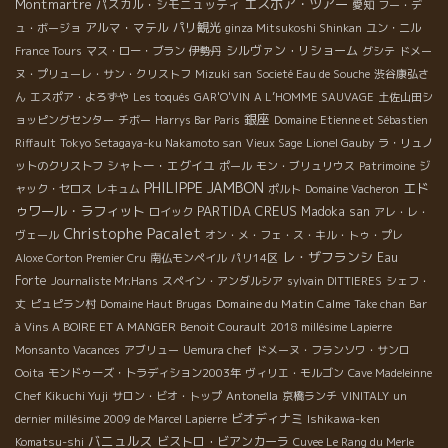
Montmartre
エスポア・ツアー
パスカル・シモニュッティ
愛知
フー・デ
アルマ・マテル
パリ観光
ュ・ボージョ
ginza Mitsukoshi Shinkan
ユン・ニル
シルヴァン・リショーム
France Tours
マス・ロー・ブラン
伊勢丹
グシテ
ドメー
ヌ・プリューレ・サン・クリストフ
Mizuki san
Societé Eau de Souche
渋谷康弘さ
ん
エスポア・よろずや
Les toqués
GAR'O'VIN
A L’HOMME SAUVAGE
土佐山田シ
銀座
ョッピングセンター
チボー
Harrys Bar Paris
Domaine Etienne et Sébastien
Riffault
Tokyo Setagaya-ku Nakamoto san
Vieux Sage
Lionel Gauby
ラ・リュノ
シャトー・エグイユ
ットのクリストフ
ポール
モン・ブリュリウス
Patrimoine
ジ
PHILIPPE JAMBON
エド
ャック・セロス
レキュム
ポルト
Domaine Vacheron
ゥワール・ラフィット
PARTIDA CREUS
Madoka san
ロイック
アレ・レ・
Christophe Pacalet
ヴェール
オン・メ・フェ・ス・キル・トゥ・プレ
レ・ザフランシ
Eau
Aloxe Corton Premier Cru
南仏モンペイル
パリ14区
Forte
Journaliste Mr.Hans
スペイン・アンダルシア
sylvain DITTIERES
シェフ・
Domaine du Matin Calme
丈
ピュピラン村
Domaine Haut Brugas
Take chan
Bar
à Vins A BOIRE ET A MANGER
Benoit Courault
2018 millésime Lapierre
Monsanto
Vacances
アブリュー
Uemura chef
ドメーヌ・フランソワ・サンロ
Ooita
モンドゥーズ・トラディション2003年
ヴィリエ・モルゴン
Cave Madeleinne
Chef Kikuchi Yuji
サロン・ビオ・トップ
Antonella
京橋ランチ
VINITALY
un
ビオディナミ
dernier millésime 2009 de Marcel Lapierre
Ishikawa-ken
バニュルス
ビストロ・ビアンカーラ
Komatsu-shi
Cuvee Le Rang du Merle