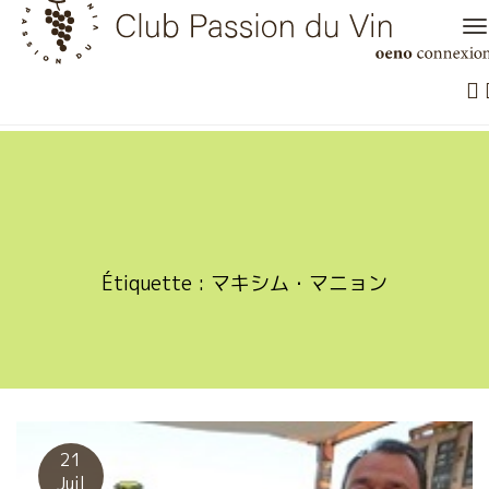
Skip
to
content
Étiquette :
マキシム・マニョン
21
Juil