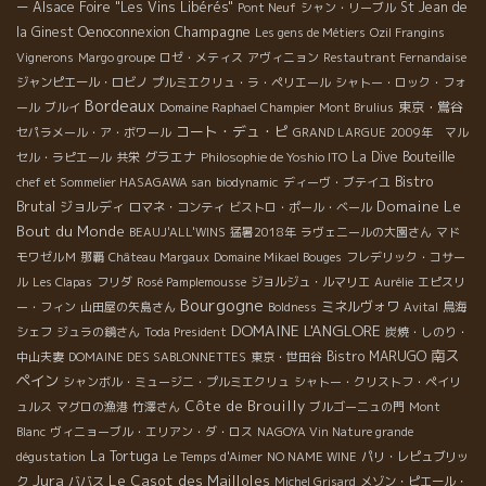
Alsace Foire "Les Vins Libérés"
St Jean de
ー
Pont Neuf
シャン・リーブル
Champagne
la Ginest
Oenoconnexion
Les gens de Métiers
Ozil Frangins
Vignerons
Margo groupe
ロゼ・メティス
アヴィニョン
Restautrant Fernandaise
ジャンピエール・ロビノ
プルミエクリュ・ラ・ペリエール
シャトー・ロック・フォ
Bordeaux
東京・鴬谷
ール
ブルイ
Domaine Raphael Champier
Mont Brulius
コート・デュ・ピ
セパラメール・ア・ボワール
GRAND LARGUE
2009年 マル
グラエナ
La Dive Bouteille
セル・ラピエール
共栄
Philosophie de Yoshio ITO
Bistro
chef et Sommelier HASAGAWA san
biodynamic
ディーヴ・ブテイユ
Brutal
Domaine Le
ジョルディ
ロマネ・コンティ
ビストロ・ポール・ベール
Bout du Monde
BEAUJ'ALL'WINS
猛暑2018年
ラヴェニールの大園さん
マド
モワゼルＭ
那覇
Château Margaux
Domaine Mikael Bouges
フレデリック・コサー
ル
Les Clapas
フリダ
Rosé Pamplemousse
ジョルジュ・ルマリエ
Aurélie
エピスリ
Bourgogne
ミネルヴォワ
ー・フィン
山田屋の矢島さん
Boldness
Avital
鳥海
DOMAINE L'ANGLORE
シェフ
ジュラの鏡さん
Toda President
炭焼・しのり・
南ス
Bistro MARUGO
中山夫妻
DOMAINE DES SABLONNETTES
東京・世田谷
ペイン
シャンボル・ミュージニ・プルミエクリュ
シャトー・クリストフ・ペイリ
Côte de Brouilly
ュルス
マグロの漁港
竹澤さん
ブルゴーニュの門
Mont
Blanc
ヴィニョーブル・エリアン・ダ・ロス
NAGOYA Vin Nature grande
La Tortuga
dégustation
Le Temps d'Aimer
NO NAME WINE
パリ・レピュブリッ
Jura
Le Casot des Mailloles
ク
ババス
Michel Grisard
メゾン・ピエール・