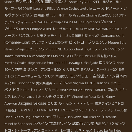
モンマルトルの丘
Sylvain
viande
福岡の今尾さん
Asami
クロ・ルジャール・
ニース
ドメーヌ・シ
ル・ブール1996年
Laurent FELL
Valence Cachette etoilé
ルヴァン・ボック
西南部
ポール・ルデール
Pascale Choime
紀子さん
2018年・
Valentin
ボジョレヴィラージュ
SABORI le couple KAMATA
Les Pyrenees
VALLES
ド
Michel
Philippe Alliet
レ・ザルミエール
DOMAINE SARNIN BERRUX
メーヌ・パスカル・シモヌッティ
Domaine de la
オーリック濱田社長
vin WA
ビストロ・ブリュタル
Romanée-Conti
アルボワ・ピュピラン村
Maupertuis
Neyrou-Plage
ロゼ・ランディ
SELENE
Au couchant
ドメーヌ・シャンベルタン
Saint-Amour
Tanta Marena
La Vendange des Moines 1988
世を動かす人
Emmanuel Lassaigne
Mottox Osaka siège sociale
Galéjade
南フランス
Hotel
地中海
BOMA
ダンス・アンコール2016
ガラピア
ラパリュ・ヌーヴォー2018年
モンペリエ・自然派ワイン見本市
フレンチバーベキュー
北イタリア
大園さん
ドゥニ・
米沢
Bruissonnante
愛知県渥美フーズ
Tokyo Nagoya
PLOUF
Juliénas
ペノ
ビストロ・トロワ・ザムール
Histoire du vin
Denis TARDIEU
南仏プロヴァ
グラエナ村
ンス
Les Anonymes
九州・大分
Vincent de Roba Seria
Kenny
Jacques Selosse
ル・モン・ド・マリー
Aveyron
ロリエ
東京ワインビストロ
「葡呑」
LA REVUE DU VIN FRANCE
L'Ecume
サンテチエンヌ・デ・ズリエール村
フルーリ
Paris Bistro Dégustation
Neil
Ishikawa san
Mas de l'Escarida
スペイン自然派ワイン見本市
CPV菊池まどか
Minette Sano san
パリのビス
ルネ・モス
トロ・シャトーブリアン
コート・ド・レイヨン
Bistro La Part des