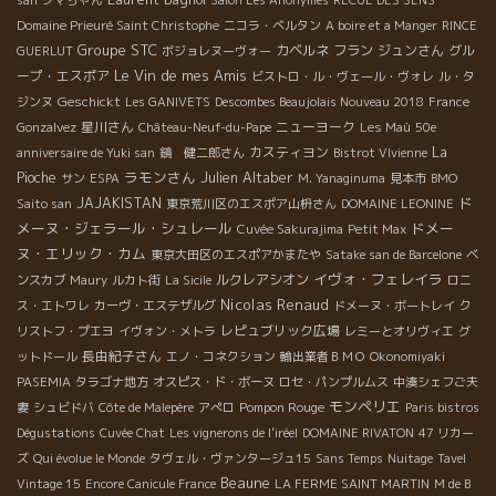
Domaine Prieuré Saint Christophe
ニコラ・ベルタン
A boire et a Manger
RINCE
Groupe STC
カベルネ フラン
ジュンさん
グル
GUERLUT
ボジョレヌーヴォー
Le Vin de mes Amis
ープ・エスポア
ビストロ・ル・ヴェール・ヴォレ
ル・タ
Geschickt
ジンヌ
Les GANIVETS
Descombes Beaujolais Nouveau 2018
France
星川さん
ニューヨーク
Gonzalvez
Château-Neuf-du-Pape
Les Maù
50e
カスティヨン
La
anniversaire de Yuki san
鏡 健二郎さん
Bistrot VIvienne
ラモンさん
Julien Altaber
Pioche
サン
ESPA
M. Yanaginuma
見本市
BMO
ド
JAJAKISTAN
Saito san
東京荒川区のエスポア山枡さん
DOMAINE LEONINE
メーヌ・ジェラール・シュレール
ドメー
Cuvée Sakurajima
Petit Max
ヌ・エリック・カム
東京大田区のエスポアかまたや
Satake san de Barcelone
ベ
イヴォ・フェレイラ
ルクレアシオン
ンスカブ
Maury
ルカト街
La Sicile
ロニ
Nicolas Renaud
ス・エトワレ
カーヴ・エステザルグ
ドメーヌ・ボートレイ
ク
レピュブリック広場
リストフ・プエヨ
イヴォン・メトラ
レミーとオリヴィエ
グ
長由紀子さん
ットドール
エノ・コネクション
輸出業者ＢＭＯ
Okonomiyaki
PASEMIA
タラゴナ地方
オスピス・ド・ボーヌ
ロセ・パンプルムス
中湊シェフご夫
モンペリエ
Pompon Rouge
妻
シュビドバ
Côte de Malepère
アぺロ
Paris bistros
Dégustations
Cuvée Chat
Les vignerons de l'iréel
DOMAINE RIVATON
47 リカー
ズ
Qui évolue le Monde
タヴェル・ヴァンタージュ15
Sans Temps
Nuitage
Tavel
Beaune
Vintage 15
Encore Canicule France
LA FERME SAINT MARTIN
M de B