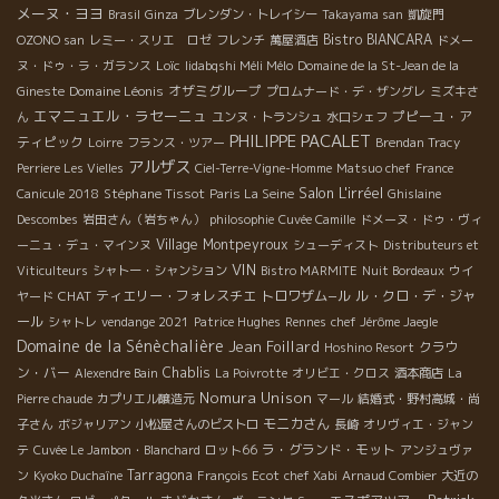
メーヌ・ヨヨ
Brasil
Ginza
ブレンダン・トレイシー
Takayama san
凱旋門
Bistro BIANCARA
OZONO san
レミー・スリエ ロゼ
フレンチ
萬屋酒店
ドメー
Loïc
ヌ・ドゥ・ラ・ガランス
Iidabqshi Méli Mélo
Domaine de la St-Jean de la
Domaine Léonis
オザミグループ
Gineste
プロムナード・デ・ザングレ
ミズキさ
エマニュエル・ラセーニュ
プピーユ・ア
ん
ユンヌ・トランシュ
水口シェフ
PHILIPPE PACALET
ティピック
Loirre
フランス・ツアー
Brendan Tracy
アルザス
Perriere Les Vielles
Ciel-Terre-Vigne-Homme
Matsuo chef
France
Salon L'irréel
Stéphane Tissot
Canicule 2018
Paris La Seine
Ghislaine
Descombes
岩田さん（岩ちゃん）
philosophie
Cuvée Camille
ドメーヌ・ドゥ・ヴィ
Village Montpeyroux
ーニュ・デュ・マインヌ
シューディスト
Distributeurs et
VIN
Viticulteurs
シャトー・シャンション
Bistro MARMITE
Nuit Bordeaux
ウイ
CHAT
ティエリー・フォレスチエ
トロワザム−ル
ル・クロ・デ・ジャ
ヤード
ール
シャトレ
vendange 2021
Patrice Hughes
Rennes
chef Jérôme Jaegle
Domaine de la Sénèchalière
Jean Foillard
クラウ
Hoshino Resort
ン・バー
Chablis
Alexendre Bain
La Poivrotte
オリビエ・クロス
酒本商店
La
Nomura Unison
Pierre chaude
カプリエル醸造元
マール
結婚式・野村高城・尚
モニカさん
子さん
ボジャリアン
小松屋さんのビストロ
長崎
オリヴィエ・ジャン
ラ・グランド・モット
テ
Cuvée Le Jambon・Blanchard
ロット66
アンジュヴァ
Tarragona
ン
Kyoko Duchaîne
François Ecot
chef Xabi
Arnaud Combier
大近の