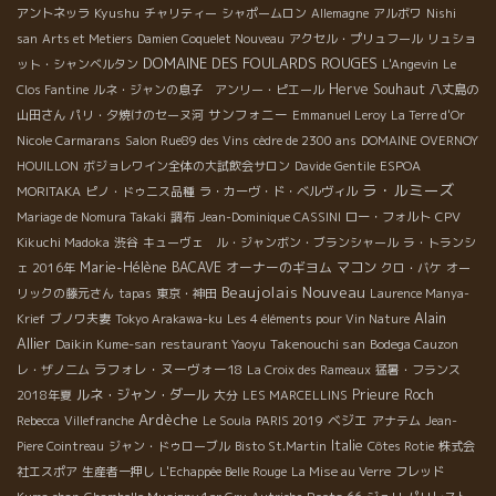
Kyushu
アントネッラ
チャリティー
シャポームロン
Allemagne
アルボワ
Nishi
san
Arts et Metiers
Damien Coquelet Nouveau
アクセル・プリュフール
リュショ
DOMAINE DES FOULARDS ROUGES
ット・シャンベルタン
L'Angevin
Le
Herve Souhaut
Clos Fantine
ルネ・ジャンの息子 アンリー・ピエール
八丈島の
サンフォニー
山田さん
パリ・夕焼けのセーヌ河
Emmanuel Leroy
La Terre d'Or
Nicole Carmarans
Salon Rue89 des Vins
cèdre de 2300 ans
DOMAINE OVERNOY
HOUILLON
ボジョレワイン全体の大試飲会サロン
Davide Gentile
ESPOA
ラ・ルミーズ
MORITAKA
ピノ・ドゥニス品種
ラ・カーヴ・ド・ベルヴィル
Mariage de Nomura Takaki
調布
Jean-Dominique CASSINI
ロー・フォルト
CPV
Kikuchi Madoka
渋谷
キューヴェ ル・ジャンボン・ブランシャール
ラ・トランシ
Marie-Hélène BACAVE
オーナーのギヨム
マコン
ェ 2016年
クロ・バケ
オー
Beaujolais Nouveau
リックの藤元さん
tapas
東京・神田
Laurence Manya-
Alain
Krief
ブノワ夫妻
Tokyo Arakawa-ku
Les 4 éléments pour Vin Nature
Allier
Takenouchi san
Daikin Kume-san
restaurant Yaoyu
Bodega Cauzon
ラフォレ・ヌーヴォー18
レ・ザノ二ム
La Croix des Rameaux
猛暑・フランス
ルネ・ジャン・ダール
Prieure Roch
2018年夏
大分
LES MARCELLINS
Ardèche
ベジエ
Rebecca
Villefranche
Le Soula
PARIS 2019
アナテム
Jean-
Italie
Piere Cointreau
ジャン・ドゥローブル
Bisto St.Martin
Côtes Rotie
株式会
社エスポア
生産者一押し
L'Echappée Belle Rouge
La Mise au Verre
フレッド