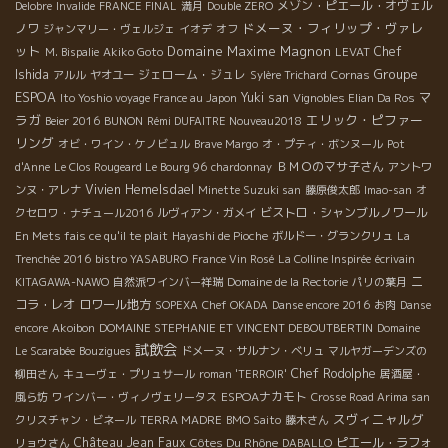
メゾン・ピエール・オヴェル
Delobre
Invalide
FRANCE FINAL
満月
Double ZERO
ドメーヌ・フィリップ・ヴァレ
ノワ
ジャンマリー・ヴェルジェ
イオデ
オフ
ット
Domaine Maxime Magnon
Chef
M. Bispalie
Akiko Goto
LEVAT
Groupe
Ishida
ジェローム・ジュレ
アルル
ヤオユー
Sylère Trichard
Cornas
ESPOA
マ
Yuki san
Ito Yoshio voyage France au Japon
Vignobles Elian Da Ros
ラガ
エリック・ピファー
Beier 2016
BUNON
Rémi DUFAITRE Nouveau2018
リング
オビ・ワイン・ケノビュル
Brave Margo
オ・プティ・ボンヌール
Pot
ＢＭＯのマサ子さん
d'Anne
Le Clos Rougeard Le Bourg 96
chardonnay
アントワ
Vivien Hemelsdael
ンヌ・アレナ
Minette Suzuki san
藤原俊太郎
Imao-san
オ
ビストロ・シャンブルノワール
クセロワ・ナチュール2016
ルヴィアン・ガメイ
En Mets fais ce qu'il te plait
Hayashi de Pioche
ボルドー・グランクリュ
La
Trenchée 2016
bistro YASABURO
France Vin Rosé
La Colline Inspirée
écrivain
ニ
KITAGAWA-NAWO
自然派ワインバー祥瑞
Domaine de la Rectorie
パリの葉月
コラ・レオ
ロワール地方
SOPEXA
Chef OKADA
Danse encore 2016
お肉
Danse
encore
Akoibon
DOMAINE STEPHANIE ET VINCENT DEBOUTBERTIN
Domaine
試飲会
Le Scarabée
Bouzigues
ドメーヌ・サルナン・ベリュ
マルヤガーデンズの
Chef Rodolphe
柳田さん
キューヴェ・プリュサール
roman 'TERROIR'
居酒屋・
ESPOAナカモト
風ら坊
ワインバー・ヴィノヴェリータス
Crosse Road Arima san
スヴィニャルグ
クリスチャン・ビネール
TERRA MADRE
BMO Saito
藤木さん
Château Jean Faux
Côtes Du Rhône
ピエール・ラフォ
リョウさん
DABALLO