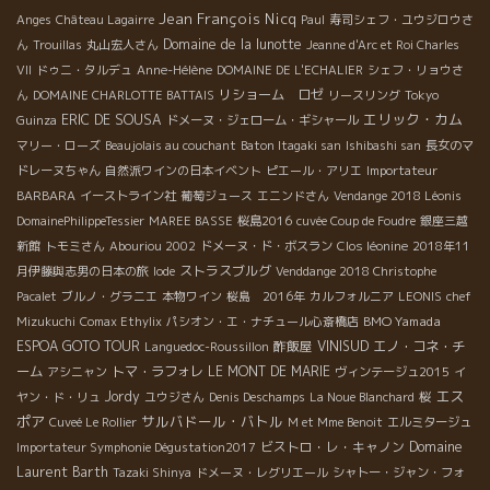
Jean François Nicq
Anges
Château Lagairre
Paul
寿司シェフ・ユウジロウさ
Domaine de la lunotte
ん
Trouillas
丸山宏人さん
Jeanne d'Arc et Roi Charles
VII
ドゥニ・タルデュ
Anne-Hélène
DOMAINE DE L'ECHALIER
シェフ・リョウさ
リショーム ロゼ
ん
DOMAINE CHARLOTTE BATTAIS
リースリング
Tokyo
エリック・カム
ERIC DE SOUSA
Guinza
ドメーヌ・ジェローム・ギシャール
マリー・ローズ
Beaujolais au couchant
Baton Itagaki san
Ishibashi san
長女のマ
ドレーヌちゃん
自然派ワインの日本イベント
ピエール・アリエ
Importateur
BARBARA
イーストライン社
葡萄ジュース
エニンドさん
Vendange 2018 Léonis
DomainePhilippeTessier
MAREE BASSE
桜島2016
cuvée Coup de Foudre
銀座三越
新館
トモミさん
Abouriou 2002
ドメーヌ・ド・ボスラン
Clos léonine
2018年11
ストラスブルグ
月伊藤與志男の日本の旅
Iode
Venddange 2018 Christophe
Pacalet
ブルノ・グラニエ
本物ワイン
桜島 2016年
カルフォルニア
LEONIS
chef
BMO Yamada
Mizukuchi
Comax Ethylix
パシオン・エ・ナチュール心斎橋店
ESPOA GOTO TOUR
酢飯屋
VINISUD
エノ・コネ・チ
Languedoc-Roussillon
ーム
トマ・ラフォレ
LE MONT DE MARIE
アシニャン
ヴィンテージュ2015
イ
エス
Jordy
ヤン・ド・リュ
ユウジさん
Denis Deschamps
La Noue Blanchard
桜
ポア
サルバドール・バトル
Cuveé Le Rollier
M et Mme Benoit
エルミタージュ
ビストロ・レ・キャノン
Domaine
Importateur Symphonie Dégustation2017
Laurent Barth
Tazaki Shinya
ドメーヌ・レグリエール
シャトー・ジャン・フォ