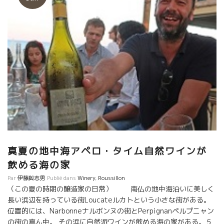
真夏の地中海アペロ・タイム自然ワインが
飲める海の家
Par
伊藤與志男
Publié dans
Winery
,
Roussillon
（この夏の時期の醸造家の日常） 南仏の地中海沿いに美しく
長い浜辺を持っている街Loucateルカトという小さな街がある。
位置的には、Narbonneナルボンヌの街とPerpignanペルプニャン
の街の真ん中。 その浜に自然派ワインが飲める海の家がある。５