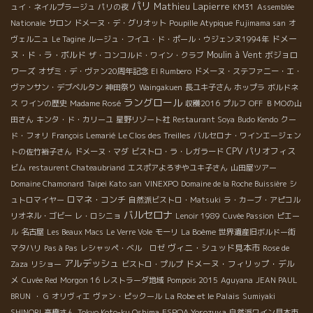
パリ
Mathieu Lapierre
ュイ・ネイルプラージュ
パリの夜
KM31
Assemblée
Nationale
サロン
ドメーヌ・デ・グリオット
Poupille Atypique
Fujimama san
オ
ドメー
ヴェルニュ
Le Tagine
ルージュ・フイユ・ド・ポール・ウジェンヌ1994年
ヌ・ド・ラ・ボルド
Moulin à Vent
ボジョロ
ザ・コンコルド・ワイン・クラブ
ワーズ
オザミ・デ・ヴァン20周年記念
El Rumbero
ドメーヌ・ステファニー・エ・
ヴァンサン・デブベルタン
神田祭り
Waingakuen
長ユキ子さん
ホップラ
ボルドネ
ラングロール
ス
ワインの歴史
Madame Rosé
収穫2016
プルフ
OFF
ＢＭОの山
田さん
キンタ・ド・カリーユ
星野リゾート社
Restaurant Soya
Budo Kendo
クー
ド・フォリ
François Lemarié
Le Clos des Treilles
バルセロナ・ワインエージェン
CPV パリオフィス
トの佐竹裕子さん
ドメーヌ・マダ
ビストロ・ラ・レガラード
ビム
restaurent Chateaubriand
エスポアよろずやユキ子さん
山田屋ツアー
Domaine Chamonard
Taipei Kato san
VINEXPO
Domaine de la Roche Buissière
シ
ロマネ・コンチ
ュトロマイヤー
自然派ビストロ・Matsuki
ラ・カーブ・アピコル
バルセロナ
リオネル・ゴビー
レ・ロシニョ
Lenoir 1989
Cuvée Passion
ピエー
ル
名古屋
Les Beaux Macs
Le Verre Vole
モーリ
La Boème
世界遺産旧ボルドー街
ヴィニ・シュッド見本市
マタハリ
Pas à Pas
レシャッペ・ベル ロゼ
Rose de
アルデッシュ
ドメーヌ・フィリップ・デル
Zaza
リショー
ビストロ・プルプ
メ
Cuvée Red
Morgon 16
レストラーダ地域
Pompois 2015
Aguyana
JEAN PAUL
La Robe et le Palais
BRUN
・ G
オリヴィエ
ヴァン・ピックール
Sumiyaki
ESPOA Yorozuya
SHINORI
高橋さん
Tokyo Koto-ku Oshima
自然派ワイン見本市