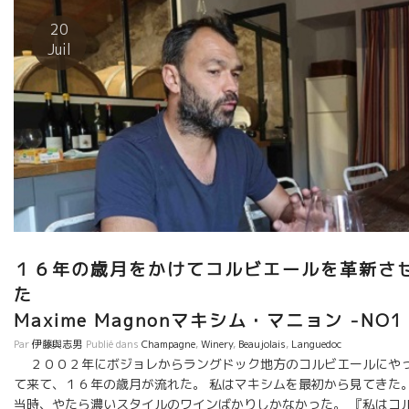
ュ・ノワール５０％、サンソー３０％、カリニャン２０％ ６日間
のマセラッション。 マキシムはロゼと呼んでるけど、ほぼ薄い赤
20
という色合いのロゼ。 な・なんという液体なのだろう。 全く、何
Juil
の抵抗もなくスーット体に溶け込んでいってしまう。 . 当然、まだ
日本には入っていない。 見たらすぐ飲むべしワインです！！
１６年の歳月をかけてコルビエールを革新さ
Maxime Magnonマキシム・マニョン -NO1
Par
伊藤與志男
Publié dans
Champagne
,
Winery
,
Beaujolais
,
Languedoc
２００２年にボジョレからラングドック地方のコルビエールにや
て来て、１６年の歳月が流れた。 私はマキシムを最初から見てきた
当時、やたら濃いスタイルのワインばかりしかなかった。 『私はコ