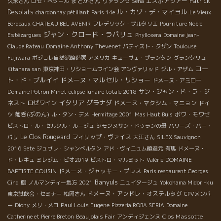
Patrick
まどかさん
エスポアツアー
久米さん
ロゼ・ぺタール
ヴァランセ
Sena
Desplats
ル・カゾ・デ・マイヨル
chardonnay pétillant
Paris 14e
Le Vieux
Bordeaux
CHATEAU BEL AVENIR
フレデリック・プルタリエ
Pourriture Noble
ジャン・クロード・ラパリュ
Estézargues
Phylloxera
Domaine jean-
Domaine Anthony Thevenet
Claude Rateau
バティスト・クザン
Toulouse
Fujiwara
ボジョレ自然派醸造家
アメリカ
キューヴェ・プランタン
グランクリュ
コー
Kitahara san
東京神田・リショームワイン会
アンヴァリッド
ジル・アザム
ト・ド・ブルイイ
ドメーヌ・マルセル・リショー
ドメーヌ・アミロー
サン・ジャン・ド・ラ・ジ
Domaine Potron Minet
eclipse lunaire totale 2018
イタリア
グラナダ
ネスト
ロゼワイン
ドメーヌ・マクシム・マニョン
ドイ
葡呑(ぶのん)
ボワ・モワセ
ツ
ル・タン・デメ
Hermitage 2001
Mas Haut Buis
ビストロ・ル・セルクル・ルージュ
シモンヌサン・ドゥランの母
ハリーズ・バー・
Le Clos Rougeard
フィリップ・ヴァイス
パリ
大江さん
SILEX Sauvignon
2016
Sete
ジュヴレ・シャンべルタン
アド・ヴィニュム醸造元
有馬
ドメーヌ・
DOMAINE
ド・レキュ
ミレジム・ビオ2019
ビストロ・マルミット
Valérie
BAPTISTE COUSIN
ドメーヌ・ジャッキー・プレス
Paris restaurent Georges
Banyuls
Cinq
鮨
ノルマンディー地方
2021
ニュイタージュ
Yokohama Midori-ku
ドメーヌ・アンドレ・オステルタグ
東京試飲会・セミナー
松岡さん
CPVメンバ
Paul Louis Eugene
ー
Diony
メリ・メロ
Pizzeria ROBA SERIA
Domaine
Clos Massotte
Catherine et Pierre Breton
Beaujolais Fair
アンディジェンヌ