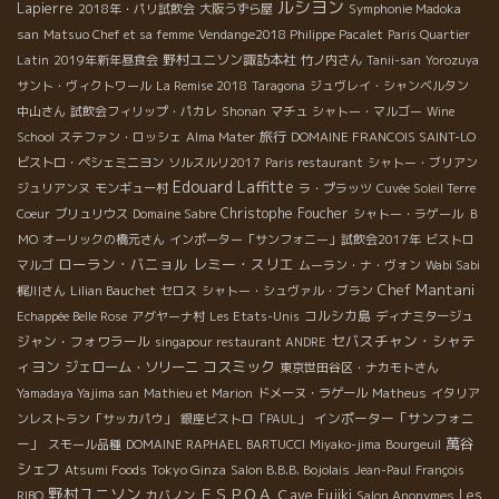
ルシヨン
Lapierre
2018年・パリ試飲会
大阪うずら屋
Symphonie Madoka
san
Matsuo Chef et sa femme
Vendange2018 Philippe Pacalet
Paris Quartier
野村ユニソン諏訪本社
Latin
2019年新年昼食会
竹ノ内さん
Tanii-san
Yorozuya
サント・ヴィクトワール
La Remise 2018
Taragona
ジュヴレイ・シャンベルタン
中山さん
試飲会フィリップ・パカレ
Shonan
マチュ
シャトー・マルゴー
Wine
旅行
School
ステファン・ロッシェ
Alma Mater
DOMAINE FRANCOIS SAINT-LO
ビストロ・ペシェミニヨン
ソルスルリ2017
Paris restaurant
シャトー・ブリアン
Edouard Laffitte
ジュリアンヌ
モンギュー村
ラ・プラッツ
Cuvée Soleil Terre
Christophe Foucher
Coeur
ブリュリウス
Domaine Sabre
シャトー・ラゲール
Ｂ
ＭО
オーリックの橋元さん
インポーター「サンフォニー」試飲会2017年
ビストロ
ローラン・バニョル
レミー・スリエ
マルゴ
ムーラン・ナ・ヴォン
Wabi Sabi
Chef Mantani
梶川さん
Lilian Bauchet
セロス
シャトー・シュヴァル・ブラン
コルシカ島
Echappée Belle Rose
アグヤーナ村
Les Etats-Unis
ディナミタージュ
セバスチャン・シャテ
ジャン・フォワラール
singapour restaurant ANDRE
ィヨン
コスミック
ジェローム・ソリーニ
東京世田谷区・ナカモトさん
Yamadaya Yajima san
Mathieu et Marion
ドメーヌ・ラゲール
Matheus
イタリア
インポーター「サンフォニ
ンレストラン「サッカパウ」
銀座ビストロ「PAUL」
萬谷
ー」
スモール品種
DOMAINE RAPHAEL BARTUCCI
Miyako-jima
Bourgeuil
シェフ
Tokyo Ginza
Atsumi Foods
Salon B.B.B. Bojolais
Jean-Paul
François
野村ユニソン
ＥＳＰＯＡ
Ｃave Fujiki
Les
RIBO
カバノン
Salon Anonymes