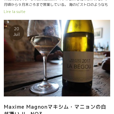
月頃から９月末ごろまで営業している。 海のビストロのようなも
の。Poulpeプルプ、タコの意。 砂浜に建てた海の家。前面に地中
Lire la suite
海がひろがる最高の眺め。そこで簡単な軽食とワインが飲める。
今夜、３社の醸造家ファミリーがやって来た。 Corbieresコ
ルビエールのMaxime Magnonマキシム・マニョン Limouxリムー
20
のHautes Terres オート・テール醸造のGilles Azamジルアザム
Juil
RoussionのLa tour de FranceのRouge Gorgesルージュ・ゴルジ
ュ醸造のシリルと子供達 Parisのワイン愛好家、イタリアン・レス
トランの夫妻。 この季節は、南仏の醸造家達は太陽が昇る朝５時
過ぎから午後１３時ごろまで働く。 午後は暑過ぎて畑には出れな
い。夕方チョット日差しが弱くなったころ小一時間ほど働ける。
夜は、時々近所の気心のあった醸造家同士でアペリティフを楽し
む。お互いの畑の情報交換などしながら楽しむ大切な時間。 2018
年は春から６月末まで続いた雨で湿気がありベト病など色んな病
気が発生している。 例年より倍の畑仕事が必要な年になってい
る。 7月に入って晴天が続いているので、乾燥してきて何とか助
かっている、とのこと。 近隣の醸造家が何をやっているか、実に
参考になる。大切な情報交換だ。 今夜はここLoucateル
カトに集まって自分達のワインが揃っている浜辺ビストロPoulpe
Maxime Magnonマキシム・マニョンの白
プルプにやって来た。 こんな海の家のようなところで、自然派ワ
が凄い !! -NO3