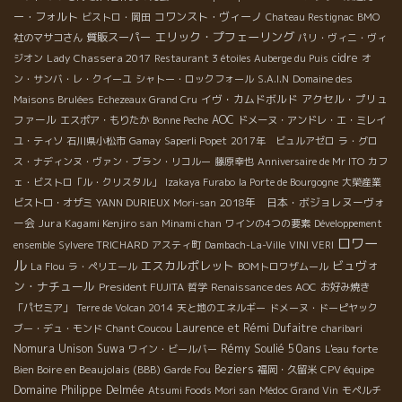
ー・フォルト
コワンスト・ヴィーノ
ビストロ・岡田
Chateau Restignac
BMO
エリック・プフェーリング
質販スーパー
社のマサコさん
パリ・ヴィニ・ヴィ
Lady Chassera 2017
cidre
ジオン
Restaurant 3 étoiles Auberge du Puis
オ
ン・サンバ・レ・クイーユ
シャトー・ロックフォール
S.A.I.N
Domaine des
イヴ・カムドボルド
アクセル・プリュ
Maisons Brulées
Echezeaux Grand Cru
ファール
AOC
エスポア・もりたか
Bonne Peche
ドメーヌ・アンドレ・エ・ミレイ
ユ・ティソ
石川県小松市
Gamay
Saperli Popet
2017年 ビュルアゼロ
ラ・グロ
ス・ナディンヌ・ヴァン・ブラン・リコルー
藤原幸也
Anniversaire de Mr ITO
カフ
ェ・ビストロ「ル・クリスタル」
Izakaya Furabo
la Porte de Bourgogne
大榮産業
2018年 日本・ボジョレヌーヴォ
ビストロ・オザミ
YANN DURIEUX
Mori-san
ー会
Jura Kagami Kenjiro san
Minami chan
ワインの4つの要素
Développement
ロワー
ensemble
Sylvere TRICHARD
アスティ町
Dambach-La-Ville
VINI VERI
ル
エスカルポレット
ビュヴォ
La Flou
ラ・ペリエール
BOMトロワザムール
ン・ナチュール
President FUJITA
哲学
Renaissance des AOC
お好み焼き
「パセミア」
Terre de Volcan 2014
天と地のエネルギー
ドメーヌ・ドーピヤック
Laurence et Rémi Dufaitre
ブー・デュ・モンド
Chant Coucou
charibari
Rémy Soulié 50ans
Nomura Unison Suwa
ワイン・ビールバー
L'eau forte
Bien Boire en Beaujolais (BBB)
Beziers
Garde Fou
福岡・久留米
CPV équipe
Domaine Philippe Delmée
Atsumi Foods Mori san
Médoc Grand Vin
モペルチ