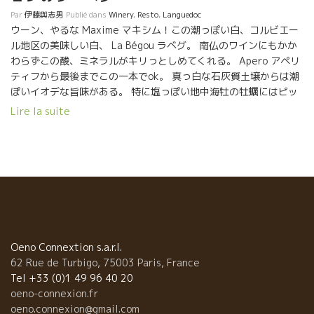
を残す為に無理に早く収穫しなくても、葡萄をよく熟させても酸を
Par
伊藤與志男
Publié dans
Winery
,
Resto
,
Languedoc
せるようになっている。 南フランスであるコルビエールの独特太陽
ウーン、やるな Maxime マキシム！この潮っぽい白、コルビエー
ワインに表現させながらも、飲み安さ（ビュバビリテ）のあるワイ
ル地区の美味しい白、 La Bégou ラベグ。 南仏のワインにもかか
ができるようになっている。 単に飲み安いワインだけでなく、ワイ
わらずこの酸、ミネラルがキリっとしめてくれる。 Apero アペリ
の酒質もしっかりしながらスーット体に入っていくスタイルが完成
ティフから最後までこの一本でok。 真っ白な石灰質土壌からは潮
ている。 ここコルビエールには無かったスタイルのワインである。
ぽいイオデな旨味がある。 特に塩っぽい地中海牡の牡蠣にはピッ
特に私が大好きなのはCampagnèsカンパニェス。 シスト土壌で１０
タリ。 白身魚から魚介類パスタまで完璧なマリアージ。
Lire la suite
０年弱も生きているカリニャン品種が１００％のワイン。 スーッと
モンペリエから南25キロにあるLa Grande Motte ヨ
びる涼しさを感じさせるシストからくるミネラル感がたまらない。 
ット・ハーバーの Restaurant Yacht Clubにて。 普通のレストラ
スト土壌とカリニャン品種の相性は凄いと思う。 カリニャンがどん
ンにも普通に自然派ワインが入るようになった。 赤ワインのリス
に熟しても酸がキッチリのこる。 私は大好きだ。
トに Marcel Lapierre マルセル・ラピエールが入っていた。嬉し
かぎり。 マキシム・マニョンはマコンの出身、ボジョレ・ワイン
文化の中で育った。 2002年に、『俺は南仏コルビエールでボジョ
レのように気軽で皆に親しまれるワインを造る！』 と言いなが
ら、コルビエールに移り住んだ。 １６年の歳月を経て、云った通
り、マキシムのワインは軽快で酸があってミネラル感のある、 グ
Oeno Connextion s.a.r.l.
イグイ体に入っていくスタイルのワインを造っている。とても南
62 Rue de Turbigo, 75003 Paris, France
仏の白ワインとは思えない。 グルナッシュ・ブラン、グルナッシ
Tel +33 (0)1 49 96 40 20
ュ・グリをここまで爽やかに醸すとは、ブラヴォー！ 出し汁系
oeno-connexion.fr
の和食にはピッタリの相性だ！La Bégouラ・ベグ
oeno.connexion@gmail.com