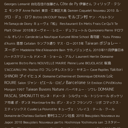
Côte de Py
フィリップ・テシ
Georges Lemarié
台北在住の加藤さん
伊藤さん
エ
ル・
モンタダ
Anne Paillet
東京・江東区大島
Damien Coquelet Nouveau 2018
モルゴン村
グロ・デュ・ロワ
Bistro UN COUP
Yaoyu
ヤン・ベルトラン
Mr.Tamajo de Diony
キューヴェ「和」
Restaurant En Mets Frais Ce Qu'Il Te
Plaît
Olivar
2018年ヌーヴォー・レミー・デュフェートル
Quinonero Pierre
テロワ
ール
オレリー
Carole de La Nautique
Kurumé Wine School
寿司屋・Yuzu
Pineau
Taiwan
ボジョレー・
d'Aunis
思想
Catalan
ランブラ通り
マス・ロー2013年
ヌーボー
Madeleine fille d'Alexandre Bain
サカノジュンさん
2018年11月伊藤日本
Laurent Herlin
ハードスケジュール
ドメーヌ・ショーム・アルノ
Domaine
桜島
Laguerre
Bistro Paris NOUVELLE MAIRIE
Pleine Lune
BIOJOLAISE
Yakitori
S'ACCAPAU
Mr. Yoshio ITO
フレンチレストラン・ヤオユー
Cave Papilles
プイイヒュメ
Loïc
SHINORI
Domaine Catherine et Dominique DERAIN
Barcelone
ROURE
Salon
ジャン・ピエール・ロビノ
St Emilion
CPVのKisho
Taiwan Buvons Nature
DOMAINE
Morgon 1997
バーベキュー・ソワレ
PASCAL SIMONUTTI
セレネ・ドメーヌ・シルヴェール・トリシャール
ボッケリ
ア市場
ポ・ダンヌ
Montmartre Bis
ポン・ヌッフ
フランソワ・リボ
コマックス・
エティリックス
Cuvée La Poivrotte
キューヴェ・ソレイユ・テール・クール
野村ユニソン社長
Domaine de Chateau Gaillard
2018 Beaujolais Nouveaux au
Japon
2018 Beaujolais Nouveaux partis
Hoshinoya Yoshimura san
コスタドー