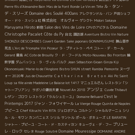
ル・タン・
Pierre fils d'Alexandre Bain
Mas de la Font Ronde
Le Vin en Tête
デ・スリーズ
Domaine des Soulié 400ans
アレクサンドル・バン
戸田シェフ
株式会社 オルヴォー
オー・ドゥ・スッシュ社
ゲシクト
Midori Sakaya
Domaine
Maruyama Hiroto
Salon des Vins de Loire
新宿
CPVのアビタル
Christophe Pacalet
Côte du Py
台北
諏訪湖
Aventure
Bistro Vin Nature
DESCOMBES
SHONZUI
Covert Garden
Sake japonais GONINMUSUME
勝山晋作
死去
L'Arc de Triomphe
Vin Picoeur
ラ・プティトゥ・ペペ
コトー・デ・カール
Gerard
霧島
AC Cote de Brouilly
ク・ド・フードル
Moto-Nouveau
Bio
Fronton
輪
飲学園
ダムバッシュ・ラ・ヴィル
パルク
Jean Sébastion Gioan
Ginza Kiji
Okonomiyaki
Marie-lo de l'Anglore
Bistro SHUN
street Rambla
Piemonte
ヌーヴ
ォー 2020年
Jus de Chausette
Ｃａｔｈｅｒｉｎｅ Ｂｒｅｔｏｎ
Aki
Pic Saint
Loup
sa fille ainée Madeleine
Le Balaise lot 1417
マニュエルさん
レストラン「シ
アンジェ
ャトーブリアン」
サボリの鎌田夫妻
Nouvel An 2018
Cuvée Thibaut
C'est le
レザン・ゴロワ
レストラン「ラルシュミーユ」
Domaine Belluard
Printemps 2017
ジャン・フォワイヤール
La Vierge Rouge
Quinta de Napoles
プピーユ
Chef Kikuchi
Vin RITA
ジェロボアム
コルトン・シャルルマーニュ
シリ
ル・ル・モワン
カンパニェス
シリル
サントル
ポール・ボキューズ
LE BARATIN
プリュー
シャトー・プピーユ・コート・ド・カスティヨン
キューヴェ・デ・フー
Domaine Mouressipe
レ・ロック
セレネ
Rouge
Solutré
DOMAINE ANDRE