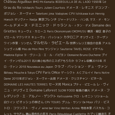
Château Aiguilloux
Le
BMO Mr.Kamata
BODEGUILLA DE AL LADO
1998年
Grau du Roi
ドメーヌ・レオニス
デコンブ・
Ishibashi Tours
Julien Courtois
ボジョレ・ヌーヴォー
Taketomi jima
Vodopivec
CPV Ishikawa kun
Hennig
東京フレンチ
Hoesch
オリヴァー
Nadja
ジャーナリスト・ハン氏
マス・ド・モン
ドメーヌ・ドミニック・ドゥラン
Domaine des
ペール
ル・ｒタン・デメ
Griottes
キューヴェ・カミーユ
Paris Okonomiyaki OKOMUSU
横浜・緑区
息子の
カタロニア
ピエール
マクシマス
キューヴェ・パッション
オリヴィエ・クーザン
マルセル・ラピエ－ル
ワイン作家・リンさん
世界ソムリエ協会の会長
アメル
シュヴィル畑
Mas de Mon Père
サンジャン
Sauterne
TAVEL ROSE
イザベル
Madona Eglise
ラ・ヴリーユ・エ・ル・パピヨン
Domaine Bruno Duchene
プイ
イ・ヴァンゼル2013
石川県小松市のエスポアもりたか
ラフォレ収穫2018年
ガ
クラブ・パッション・デュ・ヴァン
ロ・ヴァン
2018 Nouveaux au Japon
CPV Paris Office
Bâteau Mouche à Tokyo
ゲーシクト
ＡＣブルイイ
Paris Notre
Dame
2018年ボジョレ・ヌーヴォー出荷
ドメーヌ・クリスチャン・ビネール
セーヌ河
Monica
レ・ヴィ
DOMAINE LES HAUTES TERRES
プティ・ピエール
Domaine Laforest
ニュ・ドリヴィエ
ドメーヌ・フ
SLOW FOOD
桜島の噴火
レデリック・エ・アルノー・ゲシクト
Katsuyama
クロ・レオニン
リショーム
ピオッシュの林さん
パリ・ビス
白ワイン
CPV TOURS
プリム・サンソ
De Moor
トロ・コワンスト・ヴィノ
wine bar Vino Veritas
Arima
寺田本家
パスカル・コ
オ
レット
サラさん
勝山晋作氏の死去
Paris République
Cueillette
カプリエ醸造元