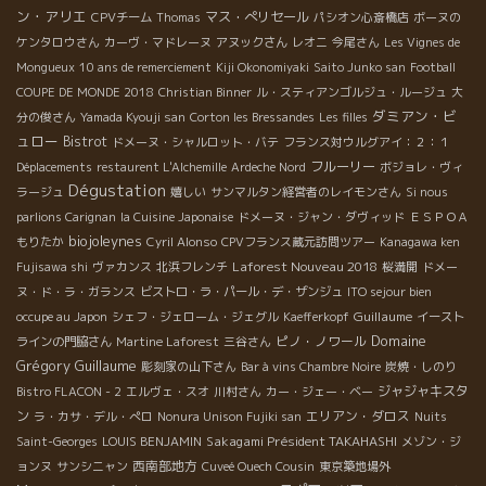
ン・アリエ
マス・ぺリセール
CPVチーム
Thomas
パシオン心斎橋店
ボーヌの
ケンタロウさん
カーヴ・マドレーヌ
アヌックさん
レオニ
今尾さん
Les Vignes de
Mongueux
10 ans de remerciement
Kiji Okonomiyaki
Saito Junko san
Football
COUPE DE MONDE 2018
Christian Binner
ル・スティアンゴルジュ・ルージュ
大
ダミアン・ビ
分の俊さん
Yamada Kyouji san
Corton les Bressandes
Les filles
ュロー
Bistrot
ドメーヌ・シャルロット・バテ
フランス対ウルグアイ：２：１
フルーリー
Déplacements
restaurent L'Alchemille
Ardeche Nord
ボジョレ・ヴィ
Dégustation
ラージュ
嬉しい
サンマルタン経営者のレイモンさん
Si nous
parlions Carignan
la Cuisine Japonaise
ドメーヌ・ジャン・ダヴィッド
ＥＳＰＯＡ
biojoleynes
もりたか
Cyril Alonso
CPVフランス蔵元訪問ツアー
Kanagawa ken
Laforest Nouveau 2018
Fujisawa shi
ヴァカンス
北浜フレンチ
桜満開
ドメー
ヌ・ド・ラ・ガランス
ビストロ・ラ・パール・デ・ザンジュ
ITO sejour bien
Guillaume
occupe au Japon
シェフ・ジェローム・ジェグル
Kaefferkopf
イースト
Domaine
ピノ・ノワール
ラインの門脇さん
Martine Laforest
三谷さん
Grégory Guillaume
彫刻家の山下さん
Bar à vins Chambre Noire
炭焼・しのり
ジャジャキスタ
Bistro FLACON - 2
エルヴェ・スオ
川村さん
カー・ジェー・ベー
ン
エリアン・ダロス
ラ・カサ・デル・ぺロ
Nonura Unison Fujiki san
Nuits
Sakagami Président TAKAHASHI
Saint-Georges
LOUIS BENJAMIN
メゾン・ジ
西南部地方
ョンヌ
サンシニャン
Cuveé Ouech Cousin
東京築地場外