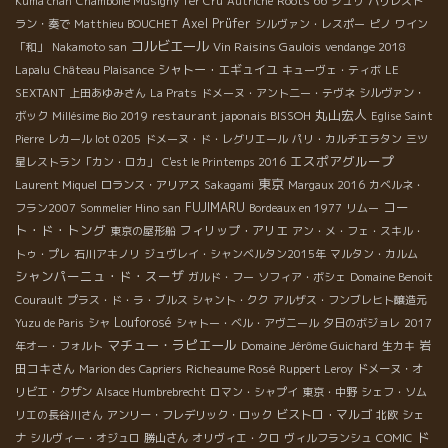
Roots 66
Kuma chan
Chambolle Musigny 1er Cru
Autriche
ジュリ
パリレスト
Axel Prüfer
ラン・奏で
Matthieu BOUCHET
シルヴァン・レスポー
ピノ
ワイン
コルビエール
Vin Raisins Gaulois
「和」
Nakamoto san
vendange 2018
シャトー・エギュイユ
Lapalu
Château Plaisance
キューヴェ・ティボ
LE
SEXTANT
上田あゆみさん
La Prats
ドメーヌ・アント二ー・テヴネ
シルヴァン・
丸山宏人
restaurant japonais BISSOH
ボック
Millésime Bio 2019
Eglise Saint
Pierre
レカール lot 0205
ドメーヌ・ド・レグリエール
パリ・カルチエラタン
三ツ
エスポアグループ
星レストラン「カン・ロカ」
C'est le Printemps 2016
東京
Laurent Miquel
ロランス・アリアス
Sakagami
Margaux 2016
カベルネ・
コー
FUJIMARU
フラン2007
Sommelier Hino san
Bordeaux en 1977
リムー
ト・ド・トング
フィリップ・アリエ
東京の屋形船
アン・メ・フェ・スキル・
トゥ・プレ
石川アキノリ
ジュヴレイ・シャンベルタン2015年
マルタン・カルム
シャンパーニュ・ド・スーザ
ガルド・フー
ソフィア・ボシェ
Domaine Benoit
Courault
プラス・ド・ラ・ブルス
シャント・クク
アルザス・フンブレヒト醸造元
Louforosé
Yuzu de Paris
シャ
シャトー・ベル・アヴニール
夕日のボジョレ
2017
マチュー・ラピエール
岩
年オー・フォルト
Domaine Jérôme Guichard
生カキ
田コキさん
Richeaume Rosé
Marion des Capriers
Ruppert Leroy
ドメーヌ・オ
リビエ・クザン
Alsace Humbrebrecht
ロマン・シャプイ
東京・中野
シェフ・ソム
ビストロ・マルゴ
リエの長谷川さん
アンリー・フレデリック・ロック
北欧
シェ
ド
ナ
シルヴィー・オジュロ
勝山さん
オリヴィエ・クロ
ヴィルフランシュ
COMIC