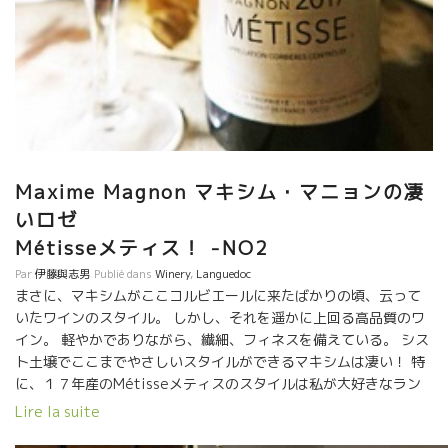
Maxime Magnon マキシム・マニョンの凄
いロゼ
Métisseメティス！ -NO2
Par
伊藤與志男
Publié dans
Winery
,
Languedoc
まさに、マキシムがここコルビエールに来たばかりの頃、云って
いたワインのスタイル。 しかし、それを遥かに上回る高品質のワ
イン。 軽やかでありながら、繊細、フィネスを備えている。 シス
ト土壌でここまでやさしいスタイルができるマキシムは凄い！ 特
に、１７年産のMétisseメティスのスタイルは私が大好きなラン
グロールのタッチに似ている。 まだ、瓶詰してそれほど時間が経
Lire la suite
っていない。 これは話題のワインになるだろう！！ グルナッシ