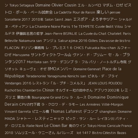
Domaine Olivier Cousin
ビス
ン
Tokyo Setagaya
エル・ルンベロ
マダム・ロゼ
楽しい
トロ・ポール・ベール試飲会
La Cadette
Pour de Raisin
pensee
エスポア・よろずやツアー
Sorcellerie 2017
2018年
Salon Saint Jean
シャルド
La Chambre Noire Paris 11e
ネ・ペティアン
TEMPETE
Cuvée Bedit Vilou
シャ
ルドネ
伊藤與志男の哲学
Jean-Pierre BISPALIE
La Cuvée du Chat
Chatelet
Paris
Sakurajima 2016
Gilles Davasse de bistro
Belleville
Nakamura san
アンジュ
FLACON
オリゾン事務局
レ・プレミス１６
CHICS
Fukuoka Kou-chan
ルフォー
サントヴィクトワール山
セ・ル・プラ
ロゼ
Maruyama
ヴァン・ド・プリムー
ンタン2017
Moritaka san
ケケ・デコンブ
ラ・フル
パリ・ノートルダム寺院
グ
BMOメンバー
Place de la
リオット
キューヴェ・オゼ
Domaine Ganevat
République
Teradanonke
Yanaginuma Kenichi san
ピネル・デ・ブライ
Vendanges 2016
レストラン「ル・プチ・コメルス」
JEAN LOUIS POUDOU
Chinon
レミ・
Ruchottes Chambertin
オルヴォー社の田中さん
アブリウ2002年
Domaine Dominique
スリエ
Bourgogne Grand Cru
築地の魚
ラ・ルース
Derain
CPVの竹下君
ラ・クロワ・デ・ラモー
Les Armières
Villié-Morgon
Thomas Laforest
デコンブ
Vincent Garreta
ピエール橋
shanghain
Domaine
シャトー・レスティニャック
MADA
ピック・サン・ルー
レイヨン川
パティ・
Le Clown Bar
デ・ロジエル
Italie Nord
剣のワイン
Tokyo Hiroo
Canicule France
2018
ソムリエール・ケニーさん
ルバレーズ lot 1417
Bistro Célestin
Bazas