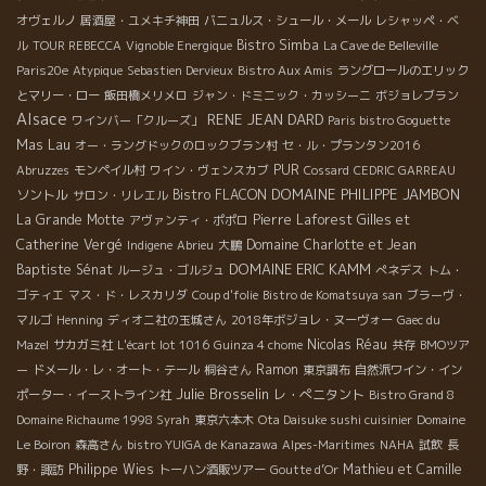
オヴェルノ
居酒屋・ユメキチ神田
バニュルス・シュール・メール
レシャッペ・ベ
Bistro Simba
ル
TOUR REBECCA
Vignoble Energique
La Cave de Belleville
Paris20e
Atypique
Sebastien Dervieux
Bistro Aux Amis
ラングロールのエリック
とマリー・ロー
飯田橋メリメロ
ジャン・ドミニック・カッシーニ
ボジョレブラン
Alsace
RENE JEAN DARD
ワインバー「クルーズ」
Paris bistro Goguette
Mas Lau
オー・ラングドックのロックブラン村
セ・ル・プランタン2016
PUR
Abruzzes
モンペイル村
ワイン・ヴェンスカブ
Cossard
CEDRIC GARREAU
DOMAINE PHILIPPE JAMBON
ソントル
Bistro FLACON
サロン・リレエル
La Grande Motte
Pierre Laforest
Gilles et
アヴァンティ・ポポロ
Catherine Vergé
Domaine Charlotte et Jean
Indigene
Abrieu
大鵬
DOMAINE ERIC KAMM
Baptiste Sénat
ルージュ・ゴルジュ
ぺネデス
トム・
ゴティエ
マス・ド・レスカリダ
Coup d'folie
Bistro de Komatsuya san
ブラーヴ・
マルゴ
Henning
ディオニ社の玉城さん
2018年ボジョレ・ヌーヴォー
Gaec du
Nicolas Réau
Mazel
サカガミ社
L'écart lot 1016
Guinza 4 chome
共存
BMOツア
Ramon
ー
ドメール・レ・オート・テール
桐谷さん
東京調布
自然派ワイン・イン
Julie Brosselin
レ・ぺニタント
ポーター・イーストライン社
Bistro Grand 8
Domaine Richaume 1998 Syrah
東京六本木
Ota Daisuke sushi cuisinier
Domaine
Le Boiron
森高さん
bistro YUIGA de Kanazawa
Alpes-Maritimes
NAHA
試飲
長
Philippe Wies
Mathieu et Camille
野・諏訪
トーハン酒販ツアー
Goutte d’Or