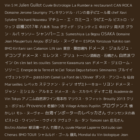
Julien Guillot
La Rumbera
Vin S M
Cuvée Bistrologie
restaurant CAN ROCA
Domaine Jerome Saurigny
アレキサンドル・バンの息子ピエール君
chef Xavi
マチュー・エ・カミーユ・ラピエール
Sylvère Trichard Nouveau
ビストロ・ソ
収穫2017年
グラ
ワッフ
六本木
Tosa
ダヴィデ・ジェンティエ
中川マリ
南大沢
シャンパーニュ
OSAKA
ン・ルパ
Sumeshiya
サンソー
La Begou
Domaine
Anjou
ボジョレ・ヌーヴォー
Jean Maupertuis
ESPOA Yorozuya Yukiko san
ドメーヌ・ジョルジュ・
BMO Kiritani san
Cabanon
LIN san
東京・築地場外
デコンブ
ドメーヌ・ミレンヌ・ブリュ
自然派ワ
トーハン酒販店・石橋さん
イン
ドメーヌ・ジェローム・
On s'en bat les couilles
Sancerre Kawamura san
ソリーニ
ブルイイ
Energie de la Terre et le Ciel
Tokyo Degustations Séminaires
passion
イヴェントツアー
Camel
La Font de L'Olivier
ダンス・アンコール
仙台
Marseilles
ステファン・ティソ
リヨン
ドメーヌ・
レベッカ
オザミトーキョー
ジャン・ミシェル・アルキエ
ディオニ社
ドメーヌ・ル・スカラベ
Academie de
Vin Tokyo
アノニム自然派ワイン見本市
マリウス・ラフィット
Brouilly 2013
クリ
Provence
プロヴァンス
ュ・ボジョレ
老舗かつ吉
Village Arbois Pupillin
懐
台湾インポーターのレベッカさん
かしい
モト・ヌーヴォー
ヴァンセンヌの森
ビストロ・ワインバー・ウグイス
アヴェク・ル・タン
Tomomi san
庄元さん
Bistro Atelier
柳沼憲一さん
竹間さん
cuvée Marcel Lapierre
Ootsubo san
Chenas
BMO TOUR
シャルルド・ゴール
藤丸
Mondial du Vin biologique
Jean