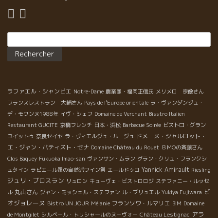
Rechercher :
ラファエル・シャンピエ
Notre-Dame
農業家・福岡正信氏
メリメロ 宗像さん
フランスレストラン 大輔さん
Pays de l'Europe orientale
ラ・ヴァンダンジュ・
デ・モワンヌ1988年
イヴ・シェフ
Domaine de Verchant
Bisstro Italien
Restaurant GUCITE
京橋フレンチ
日本・浜松
Barbecue Soirée
ビストロ・グラン
ドメーヌ・シャルロット・
ユイットゥ
奈良セイヤ
ラ・ヴィエルジュ・ルージュ
エ・ジャン・バティスト・セナ
Domaine Château du Rouet
ＢＭОの斉藤さん
Clos Baquey
Fukuoka Imao-san
ヴァンサン・ムラン
グラン・クリュ・フランクシ
Yannick Amirault
ュタイン
ラピエール家の自然派ワイン祭
エールドゥロ
Riesling
ジュリ・ブロスラン
リュロン
キューヴェ・ビストロロジ
ステファニー・ルッセ
ビ
丸山さん
ル
ジャン・ミッシェル・ステファン
ル・ブリュエル
Yukiya Fujiwara
オジョレーヌ
フランソワ・ルマリエ
Bistro UN JOUR
Mélanie
BIM
Domaine
アラ
de Montgilet
シルベール・トリシャールのヌーヴォー
Château Lestignac