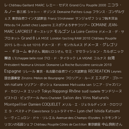
ニコラ・
レ
Château Gaillard
MARC
レミー・セデス
Grand Cru
Poupille 2008
ルノー
Domaine Pattes-Loup
弥三郎
シャトー・オゾンヌ
フランス・ゴンザルヴ
ェス
東京自然ワイン大試飲会
Franz Strohmeier
サンジョゼフ
シェフ鈴木洋治
DOMAINE JEAN-
Fête du 14 Juillet chez Lapierre
エスポアよろずやつツアー
モルゴン
MARC LAFOREST
La Loire
Centre
オーストリア
ドメーヌ・デ・サ
Grand 8
ブロネット
LA MISE
London tasting RAW 2018
Château Poupille
ドメーヌ・グレゴリ
2015
レカール lot 1016
ドメーヌ・ド・モンカルメス
ー・ギヨーム
セミ・マセラッション・カルボニック
幸子さん
岡田ヒロシさん
台湾
醸造
LA VIGNE
L'Echappee belle rosé
クロ・ド・タイラック
コルナス
Président Nomura Unison
Domaine La Roche Buissière
canicule 2018
Espagne
RECREATION
リレール
東京・名古屋の自然ワイン大試飲会
Leynes
エスポア・ゴトー
国会議事堂
Zinzins
Melon de Bourgogne
フロリアン・ルーズ
vin nature
リリアン・ボッシュ
Kanazawa
Matsuoka san
シニア・ジャズバン
Rhône sud
Tokyo Roppongi
サンドリーヌ
ド・カロリーヌ
エリック
Isabelle
Salon des Vins Naturels
ビストロ・ビュヴァール
Paris Chatelet
Montpellier
Damien COQUELET
メリル・エ・ジェラルディンヌ・クロワジ
Lyon chef Ishida Katsumi
エ
ラ・ベスティア
Coexistence
シュトラマイヤー
レ・ヴィニュロン・ドゥ・リレエル
Avenue des Champs-Elysées
トラモンタン
中山良則さん
リヨンの石田シェフ
Château Poupille Côtes de Castillon
東京銀座