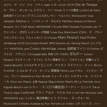
Côte de Thongue
ルジェ・デ・ドン・ドゥ・シヤン
Apps
レカール lot 1016
クラウン・バー
オ・プティ・ボンヌール
Emilie
ワインの歴史
La Nuit de Tokyo
自然派ワインショップ
マニュエルさん
ヤン・ベルトラン
Restaurant Soya
Jacques Selosse
レ・バスティード・ダルキエ
Mathieu Vergnes et Marion
Chef Kouki WATANABE
BMO Yamada
Kergines
サン
L'Ecume
Fujimama san
ア
Guy Blanchard
ヴァンティ・ポポロ
レストラーダ地域
Suwa
ピネル・デ・ブライ
Marc Pesnot
Axel Prüfer
アセンブラージュ
ブルイイ2017
St Chinian
Venddange 2018 Christophe Pacalet
BMO Kamata san
Hennig Hoesch
ＡＣブル
自然派ワイン
Crozes-Hermitage
ビ
イイ
MONTADA
cave
stands
St Emilion
ボルドー
ストロ・フラコン
L'Echappee belle
共存
CPV TOURS
Syivain
Respaut
マルティーヌ・ラフォレ
ラスト営業日
エノ・コネクション
宗像シェフ
ドミニック・ドゥラン
ステファン・ティソ
Sophia Bauchet
シャルドネ
Bistro
西南部
FLACON - 2
Une île
ヴィユ・サージュ
Pleine Lune
パカレ・ファミリー
プ
シルヴェール・トリシャ
リム・サンソ
Domaine La Tour Boisée
シューディスト
ール
Roots 66
Jura
Shun san
Maury
土田
Nagoya Dégustation
La Trenchée
レミー・スリエ50歳記念パーティー
Kagami Kenjiro san
Tokyo
エリック
Tsukiji-jogai
Louforosé
アラン
アルマ・マテル
Pink is not red
Hachijou-jima
渡辺幸樹シェフ
ラフォレ・ヌーヴォー18
YAMADAYA san
リュロン
Restaurant 3 étoiles Auberge du Puis
Perriere Les Vielles
リタ
ハリーズ・バー・