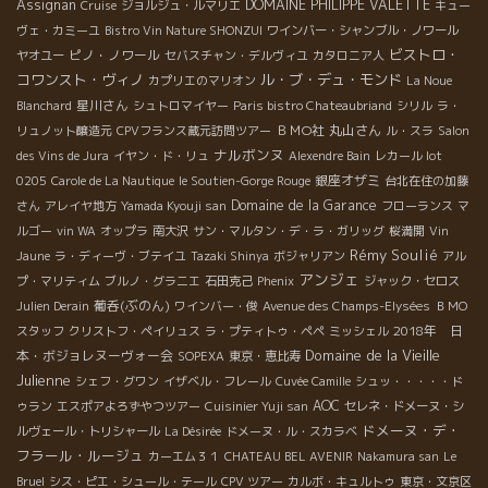
Assignan
DOMAINE PHILIPPE VALETTE
Cruise
ジョルジュ・ルマリエ
キュー
g.co.jp
ヴェ・カミーユ
Bistro Vin Nature SHONZUI
ワインバー・シャンブル・ノワール
ビストロ・
ピノ・ノワール
ヤオユー
セバスチャン・デルヴィユ
カタロニア人
コワンスト・ヴィノ
ル・ブ・デュ・モンド
カプリエのマリオン
La Noue
星川さん
Blanchard
シュトロマイヤー
Paris bistro Chateaubriand
シリル
ラ・
ＢＭО社
丸山さん
リュノット醸造元
CPVフランス蔵元訪問ツアー
ル・スラ
Salon
ナルボンヌ
des Vins de Jura
イヤン・ド・リュ
Alexendre Bain
レカール lot
銀座オザミ
0205
Carole de La Nautique
le Soutien-Gorge Rouge
台北在住の加藤
Domaine de la Garance
さん
アレイヤ地方
Yamada Kyouji san
フローランス
マ
ルゴー
vin WA
オップラ
南大沢
サン・マルタン・デ・ラ・ガリッグ
桜満開
Vin
Rémy Soulié
Jaune
ラ・ディーヴ・ブテイユ
Tazaki Shinya
ボジャリアン
アル
アンジェ
プ・マリティム
ブルノ・グラニエ
石田克己
Phenix
ジャック・セロス
葡呑(ぶのん)
Julien Derain
ワインバー・俊
Avenue des Champs-Elysées
ＢＭО
2018年 日
スタッフ
クリストフ・ペイリュス
ラ・プティトゥ・ペペ
ミッシェル
Domaine de la Vieille
本・ボジョレヌーヴォー会
SOPEXA
東京・恵比寿
Julienne
シェフ・グワン
イザベル・フレール
Cuvée Camille
シュッ・・・・・ド
AOC
ゥラン
エスポアよろずやつツアー
Cuisinier Yuji san
セレネ・ドメーヌ・シ
ドメーヌ・デ・
ルヴェール・トリシャール
La Désirée
ドメーヌ・ル・スカラベ
フラール・ルージュ
カーエム３１
CHATEAU BEL AVENIR
Nakamura san
Le
Bruel
シス・ピエ・シュール・テール
CPV ツアー
カルボ・キュルトゥ
東京・文京区