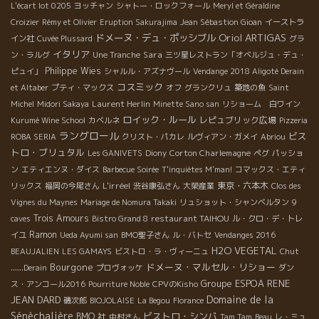
L'écart lot 0205
ヨッチャン
シャトー・ロックフォール
Meryl et Géraldine
Croizier
Rémy et Olivier
Eruption Sakurajima
Jean Sébastion Gioan
イーストラ
Oriol ARTIGAS
ドメーヌ・デュ・ポッシブル
イン社
Cuvée Plussard
グラ
イタリア
Sara
ン・ラルグ
Une Tranche
三ツ星レストラン「オベルジュ・デュ・
Philippe Wies
ピュイ」
シャルル・アズナヴール
Vendange 2018 Aligoté Derain
コスミック
et Altaber
プティ・マックス
オフ
グランクリュ
築地の魚
Saint
Laurent Herlin
Michel
Midori Sakaya
Minette Sano san
リショーム 白ワイン
ロイック・ルール
レピュブリック広場
Kurumé Wine School
カベルネ
Pizzeria
ラングロール
ビス
ROBA SERIA
クリスト・パカレ
ルヴィアン・ガメイ
Abriou
トロ・ブリュタル
Corton Charlemagne
Les GANIVETS
Diony
ペグ
パッショ
ン
エティエンヌ・ダイス
Barbecue Soirée
T'inquiètes M'man!
コマックス・エティ
L'irréel
東京・六本木
リックス
福岡の今尾さん
渋谷康弘さん
大榮産業
Clos des
Vignes du Maynes
Mariage de Nomura Takaki
リュショット・シャンベルタン
9
Trois Amours
restaurant TAIHOU
caves
Bistro Grand 8
ル・クロ・デ・トレ
Ramon
イユ
Ueda Ayumi san
BMO聖子さん
ル・バトセ
Vendanges 2016
H2O VEGETAL
BEAUJALIEN
LES GAMAYS
ビストロ・ラ・ヴィーニュ
Chut
Bourgone
ドメーヌ・マルセル・リショー
......Derain
プロヴォッケ
ダン
Groupe ESPOA
RENE
ス・アンコール2016
Pourriture Noble
CPVのKisho
Domaine de la
JEAN DARD
磯次郎
BIOJOLAISE
La Begou
Florance
Sénèchalière
ビストロ・シンバ
BMO 社
中村さん
Tam Tam
Beau
レ・ミュ