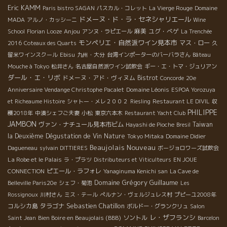
Eric KAMM
Paris bistro SAGAN
パスカル・コレット
La Vierge Rouge
Domaine
タイルが今年のバランスだと思う。爽やかなフル－ティ－さが心
ドメーヌ・ド・ラ・セネシャリエール
地良いワインだ。 最終決定比率のサンプルを作るマチュ・ラピエ
MADA
アルノ・カッシーニ
Wine
－ル。マチュにとってもパカレとのアッサンブラ－ジュは勉強に
Anjou
麻美
ユグ・べゲ
School
Florian Looze
アンヌ・ラピエール
La Trenchée
なる。マチュも今はラピエ－ル家の責任者となったばかりだ。従
モンペリエ・自然派ワイン見本市
マス・ロー
2016
Coteaux des Quarts
久
兄弟の天才フィリップ・パカレとの貴重な時間である。最後に皆
留米ワインスクール
Ebisu
九州・大分
台湾インポーターのバーバラさん
Bâteau
で最終決定した２０１０年ヌーヴォ－を試飲。アルコ－ル度数が
Mouche à Tokyo
松井さん
名古屋自然派ワイン試飲会
ギー・エ・トマ・ジュリアン
１２度前後と低く、エレガントでグイグイいってしまう。 アッサ
ダール・エ・リボ
ドメーヌ・アド・ヴィヌム
Bistrot
Concorde
20e
ンブラ－ジュ終了後はカ－ヴの樽に入ったばかりのモルゴンを試
Domaine Léonis
Anniversaire Vendange Christophe Pacalet
ESPOA Yorozuya
飲 マチュはフィリップ・パカレに今年のモルゴンを飲んで欲しか
et Richeaume Histoire
シャトー・メレ２００２
Riesling
Restaurant LE DIVIL
収
ったに違いない。 そうこうしている中にマチュのフィアンセのミ
PHILIPPE
穫2018年
中湊シェフご夫妻
小松
東京六本木
Restaurant Yacht Club
ュリエルもやってきた。 来月に子供が生まれる。パカレの奥さん
JAMBON
ヴァン・ナチュール見本市ビム
Taiwan
Hayashi de Pioche
Bresil
のモニカ、研修生のアキノリ君も混じってアペリティフがわりの
la Deuxième Dégustation de Vin Nature
Tokyo Mitaka
Domaine Didier
飲み会になった。 マルセル・ラピエ－ルが生前の時もこのカ－ヴ
Beaujolais Nouveau
Dagueneau
sylvain DITTIERES
ボージョロワーズ試飲会
に入って永遠と飲み会をやったものでした。 ついつい思い出して
La Robe et le Palais
ラ・プラツ
Distributeurs et Viticulteurs
EN JOUE
しまう。 誰となく『乾杯！マルセル！』 の合唱となった。この光
ピエール・ラフォレ
CONNECTION
Yanaginuma Kenichi san
La Cave de
景を見てマルセルも喜んでいるに違いない 皆様！エレガント・フ
Domaine Grégory Guillaume
Belleville Paris20e
シェフ・菊池
Les
ル－ティーな パカレ・ヌ－ヴォ－を楽しんでください！ Philippe
Rossignoux
川村さん
ミス・テール
ぺルナン・ヴェルジュレス村
プピーユ2008年
Pacaletのワインについてのお問い合わせは、こちらまでお願いし
Sebastien Chatillon
コルシカ島
タラゴナ
ボルドー・グランクリュ
Salon
ます： 野村ユニソン株式会社 TEL : 03-3538-7854 FAX : 03-
レ・ザフランシ
Bien Boire en Beaujolais (BBB)
ソントル
Saint Jean
Barcelon
3538-7855 MAIL : wine@nomura-g.co.jp http://www.nomura-