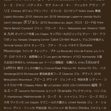
アラン・ア
ト・エ・ジャン・バティスト・セナ
ドメーヌ・オー・ブリュガス
リエ
Chenas
ボジョレブラン
パリ・ビストロ・ロバセリア
Gilles Azam
貴腐
2018 Vendange Lapierre
Lapalu Nouveau 2018
Uemura san
namida
Nuits
ボジョレ
Saint-Georges
2018 Nouveaux au Japon
クロス・ロード社
Frère
Marie
Benoit Courault
ジャン・クロード・ラトー
Nakayama san
Pomerol
1998
九州
年
ボッケリア市場
Les Clapas
ラングロールのエリックとマリー・ロー
アコ
Salon L'irréel
ワボン
Izu
Yamada Shopping Center
中山さん
マルゴの中島さん
Domaine
Terre de Volcan 2014
キューヴェ・ブディ・ヴィル
ぺネデス
Mouressipe
うぐいす
オレリアン・プチ
La Revue des Vins de France
ムレシッ
プ・ロゼ
ウグイス・紺野真シェフ
Les gens de Métiers
ドウロ
Normandie
大阪
Edouard
大近社の木村さん
Ishikawa san
トーハン酒販店・石橋さん
Arles
Laffitte
旅行
ジュラの鏡さん
Crosse Road
Matsui
Mr. Yoshio ITO
マレ・バス
2018
Vendange2018 Richeaume
愛知県渥美フーズ
Cézanne
ジル・ダヴァス
Beaujolais Nouveaux
プピーユ
レディー・シ
ダヴィデ・ジェンティエ
寺田本家
ラ・
ャスラ2017年
福岡
Châpeau Melon
桜
Le Cambon 2008
LOU CARIGNAN
ルミーズ
Granada
Sancerre
Patrimoine
ルイック
アレクサンドル・バン
パル
ク
chardonnay
Méditerranée
ラ・ローズ・キ・トゥッシュ
マリー・ローズ
ガロン
ヌ河
ヴァランセ
Les toqués
ラヴニールの大園さん
street Rambla
ジュ・ド・ショ
Bistro Shimba
セット
プイイ・フィッセ
戸田社長
ガレジャッド
肉
フォジェール