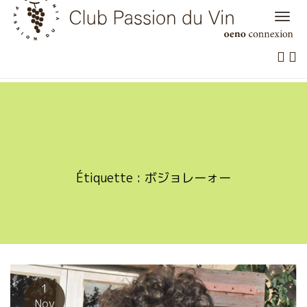
Skip
to
content
Étiquette :
ボジョレーォー
1
Nov