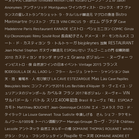
ーヌちゃん
Cabanon
Ishikawa Akinori
Chef Kôtaro
ローラン・フェル
Salon
Anonymes
アンヴァリッド
Montgueux
ワインカヴィスト・ロックス・オフ
ヴァ
Bistro
ランスの星レストラン”カシェット
ラ・タルバルド醸造元
マグロの漁港
グラナダ
Montmartre
クリストフ・プエヨ
VINI CIRCUS
ラ・ボエム
Cave
Madeleinne
Paris Restaurant KANADE
ビストロ・ペシェミニヨン
COMIC
Ginza
長由紀子さん
コ
Kiji Okonomiyaki
Rémy Soulié Rosé
ドメーヌ・ド・モンカルメス
biojoleynes
RESTAURANT
ート・ド・カスティヨン
ラ・トルトゥーガ
加賀
Jean Michel Stephan
ガヌヴァ醸造元
ESPOAいせい
ブルゴーニュの門
収穫時期
カスティヨン
Graena
ボジョレー ・ヌーヴォー
2018
オランダ
オリヴィエ
ワ
フランス
インビストロ・俊
自然派ワインの日本イベント
Vintage 2015
BODEGUILLA DE AL LADO
レ・フラー・ルージュ
シャトー・シャンション
Diak
Mas Lau
天・地・葡萄木・人
侘び寂び
LA CAVE ESTEZARGUE
Cave Papilles
Beaujolais blanc
コンフィアンサ2016
Les Bastides d'Alquier
ラ・ヴィエイユ・ジ
VIN
カベルネ フラン
ュリアンヌのジャンポール
2017年ボジョレ・ヌーヴォー
サルバドール・バトル
スリエ400年記念
ESPOAナ
Brasil
キューヴェ「和」
カモト
Matthieu BOUCHET
Jean-Dominique CASSINI
エメ・コメラス
クロ・ド・
タイラック
La Louce
Ganevat
Tosa
Sudiste
中湊しげる さん
シェフ・タケモト
カーヴ・フジキ
ルノワール1989年
トーハン酒販ツアー
Marugo Groupe
Château
Lassolle
アントネッラ
自然エネルギーの畑
DOMAINE THOMAS ROUANET
white
Poupille
セーヌ河
グラン・クリュ・フランクシュタイン
DOMAINE ANDRE ET