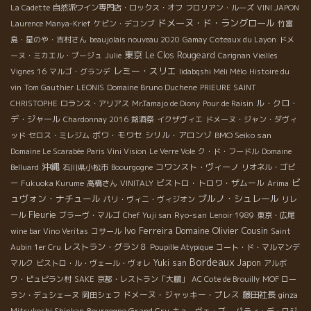
La Cadette
自然派ワイン専門店・ロックス・オフ
フロリアン・ルーズ
VINI JAPON
ドメーヌ・ド・ラングロール
Laurence Manya-Krief
ケビン・デコンブ
竹富
島・星のや・吉村さん
beaujolais nouveau 2020
Gamay
Coteaux du Layon
ドメ
東京
Le Clos Rougeard
ーヌ・ミカエル・ブージュ
Julie
Carignan Vieilles
レミー・スリエ
Vignes 16
マルゴ・グランデ
Iidabqshi Méli Mélo
Histoire du
vin
Tom Gauthier
LEONIS
Domaine Bruno Duchene
PRIEURE SAINT
ル・クロ・
CHRISTOPHE
ロランス・アリアス
Mr.Tamajo de Diony
Pour de Raisin
デ・ジャール
Chardonnay 2016
銘酒祭
イクザヴィエ
ドメーヌ・ジャン・ダヴィ
ボワ・モワセ
シリル・アロンゾ
BMO Seiko san
ッド
セロス・ミレジム
Domaine Le Scarabée
Paris Vini Vision
Le Verre Vole
ク・ド・フードル
Domaine
沖縄
コワンスト・ヴィーノ
Belluard
石川県小松市
Boourgogne
リオネル・ゴビ
ビ
ビストロ・トロワ・ザムール
ー
Fukuoka Kurume
高橋さん
VINITALY
Arima
ュヴォン・ナチュール
ブルノ・シュレール
パリ・ヴィニ・ヴィジオン
リレ
Fleurie
Ryo-san
ール
ブラーヴ・マルゴ
Chef Yuji san
Lenoir 1989
東京・広尾
Ivo Ferreira
Domaine Olivier Cousin
wine bar Vino Veritas
コサール
Saint
レストラン・グラン８
Aubin 1er Cru
Poupille Atypique
コート・ド・マルマンデ
Bordeaux
Yuki san
Japon
マルク
ビストロ・ル・ヴェール・ヴォレ
アルボ
ワ・ピュピラン村
SAKE
京都・レストラン「大鵬」
AC Cote de Brouilly
MOF ロー
ドメーヌ・ジャッキー・プレス
藤田社長
ラン・デュシェーヌ
岡田シェフ
ginza
Bourgogne Grand Cru
Mitsukoshi Shinkan
キューヴェ・ブー
パティ・デ・ロジ