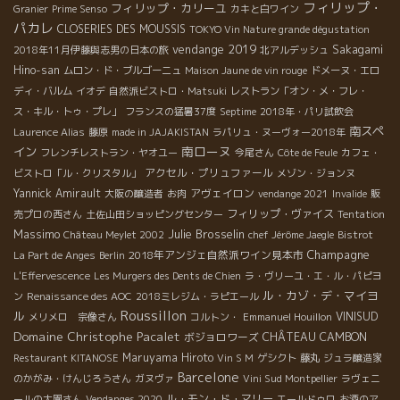
フィリップ・
フィリップ・カリーユ
Granier
Prime Senso
カキと白ワイン
パカレ
CLOSERIES DES MOUSSIS
TOKYO Vin Nature grande dégustation
vendange 2019
Sakagami
2018年11月伊藤與志男の日本の旅
北アルデッシュ
Hino-san
ムロン・ド・ブルゴーニュ
Maison Jaune de vin rouge
ドメーヌ・エロ
ディ・バルム
イオデ
自然派ビストロ・Matsuki
レストラン「オン・メ・フレ・
ス・キル・トゥ・プレ」
フランスの猛暑37度
Septime
2018年・パリ試飲会
南スペ
Laurence Alias
藤原
made in JAJAKISTAN
ラパリュ・ヌーヴォー2018年
南ローヌ
イン
フレンチレストラン・ヤオユー
今尾さん
Côte de Feule
カフェ・
アクセル・プリュファール
ビストロ「ル・クリスタル」
メゾン・ジョンヌ
Yannick Amirault
アヴェイロン
大阪の醸造者
お肉
vendange 2021
Invalide
販
フィリップ・ヴァイス
売プロの西さん
土佐山田ショッピングセンター
Tentation
Massimo
Julie Brosselin
Château Meylet 2002
chef Jérôme Jaegle
Bistrot
Champagne
2018年アンジェ自然派ワイン見本市
La Part de Anges
Berlin
L'Effervescence
Les Murgers des Dents de Chien
ラ・ヴリーユ・エ・ル・パピヨ
ル・カゾ・デ・マイヨ
ン
Renaissance des AOC
2018ミレジム・ラピエール
Roussillon
ル
VINISUD
メリメロ 宗像さん
コルトン・
Emmanuel Houillon
Domaine Christophe Pacalet
ボジョロワーズ
CHÂTEAU CAMBON
Maruyama Hiroto
Restaurant KITANOSE
Vin S M
ゲシクト
藤丸
ジュラ醸造家
Barcelone
のかがみ・けんじろうさん
ガヌヴァ
Vini Sud Montpellier
ラヴェニ
ル・モン・ド・マリー
ールの大園さん
Vendanges 2020
エールドゥロ
お酒のア