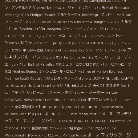
のエスポアもりたか
Gerard
ル・カンボン2008
SILEX Sauvignon 2016
スペイ
Vivien Hemelsdael
ン・アンダルシア
ジャーナリスト・ハン氏
Nuit Bordeaux
Vendange2018 Philippe Pacalet
エルミタージュ
Rosé Grigri
ブレゼ11
Mori-san
フィリップ・マッフル
Clos de Taillac
Bistro A boire et A manger
フィリップ
ルヴ
Club Passion du Vin
ァ
Taragona
ジャン・セバスチャン・ジョアン
マス・ロー
Jean-
2013年
ドメーヌ・クリスチャン・ビネール
ジブレイ・シャンベルタン
Francois NIQ
ケランヌ
Mr.Fujiki
新年2019年
ITO JAPON TOURS
パリ・ビスト
ア
モンマルトル
ロ・サガン
ボルドー夜景
Antoine et Laurence Joly
タン・タン
レキサンドル・バン
ラ・ローブ・
アエラシオン
1er Cru La Perrière
ヴァレり
エ・ル・パレ
Bistrot Parcelles
寿司シェフ・ユウジロウさん
パリ・ビストロ・マ
Hughes Beguet
ルゴ
ジャンピエール・ロビノ
Mathieu et Marion
Boldness
DOMAINE ERIC KAMM
Mathilde Soulié
Cassini
ボジョレヌーヴォー
Antonella
Le Repaire de Cartouche
石田シェフ
イザベル
株式会社エスポア
Red
ト
ボジョレー・ヌーボー
ム・ゴティエ
ジェローム・ギシャール
écrivain
東京フレンチ
KITAGAWA-NAWO
Sébastien Riffault
Pitrou 2004
レカール lot
Champagne Jacques Lassaigne
1117
東京築地場外
Tokyo Shibuya
ドメーヌ・フレデリ
Koutarou san
ビストロ・ポール・ベール
Paris restaurant
ック・エ・アルノー・ゲシクト
DOMAINE CHARLOTTE BATTAIS
La Boème
76
ヴァン
Autriche
藤原俊太郎
サンマルタン経営者のレイモンさん
Couple
フィリップ・ジ
ボーヌ
Pompon Rouge
Wakabayashi
ドメーヌ・ラピエール