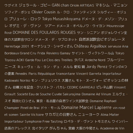
ジェラール・ゴビー
GAN chan
マキシム・マニョン
ウグイス
Oriole ARTIGAS
Olivier Cousin
ソフィア・ボシェ
ル・クロ・ファンティンヌ
シルヴィー・オジュ
プリューレ・ロック
Tokyo Musashikoyama
ロ
ドメーヌ・デ・メゾン・ブリュ
オザミ・デ・ヴァン ツアー
レ
ドメーヌ・オベルノワ・ウイヨン
Mouressipe
DOMAINE DES FOULARDS ROUGES
Rosé
サン・シニアン
ボジョレワイン全
自然派試飲会ビオジョレーヌ
体の大試飲会サロン
ドメーヌ・デ・サブロネット
Château Aiguilloux
Hermitage 2001
オーナシェフ・シャヴィさん
serveuse Ana
Bordeaux Grand Cru
Frida
Reviens Gamay
サイント・ヴィクトワール山
Tokyo
フルーリー
Toyosu AOKI
Garde Fou
Le Clos des Treilles
タパス
Ardeche Nord
ニース
Jordy Perez
キューヴェ・ル・ラン・デュ・メルル
愛知
鍋
ワインの4つ
の要素
Penedès
Paris République
tramontane
Vincent Garreta
Importateur
ピオッシュの林
Kadowaki Noriko
モン・ブリュリウス
大園さん
モト・ヌーヴォー
さん
収穫20年記念・クリストフ・パカレ
CEDRIC GARREAU
ピレネ山脈
Vincent
Girault
Societé Eau de Souche
Cuvée Sakurajima
Domaine Ad Vinum
エルヴェ・
スオ
岡田ヒロシさん
東京・名古屋の自然ワイン大試飲会
Domaine Raphael
Domaine Marcel Lapierre
Champier
Pinell de Brai
ドゥ・モール
vin rosé
サカガミの日野さん
ニューヨーク
et somen
Sainte Victoire
Alma Mater
Importateur Symphonie Free Tasting
ロペラ・デ・ヴァン
トモミさん
ワインバー
がんちゃん
店長のアレックス
北イタリア
宮崎
大阪の今尾さん
Academie de Vin