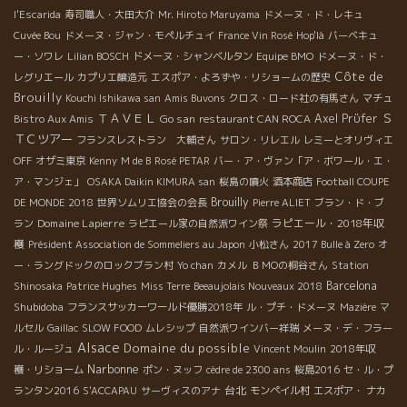
l'Escarida
寿司職人・大田大介
Mr. Hiroto Maruyama
ドメーヌ・ド・レキュ
Cuvée Bou
ドメーヌ・ジャン・モペルチュイ
France Vin Rosé
Hop'là
バーベキュ
ー・ソワレ
Lilian BOSCH
ドメーヌ・シャンベルタン
Equipe BMO
ドメーヌ・ド・
Côte de
レグリエール
カプリエ醸造元
エスポア・よろずや・リショームの歴史
Brouilly
Kouchi Ishikawa san
Amis Buvons
クロス・ロード社の有馬さん
マチュ
ＴＡＶＥＬ
Ｓ
Go san
Axel Prϋfer
Bistro Aux Amis
restaurant CAN ROCA
ＴＣツアー
フランスレストラン 大輔さん
サロン・リレエル
レミーとオリヴィエ
OFF
オザミ東京
Kenny
M de B
Rosé PETAR
バー・ア・ヴァン「ア・ボワール・エ・
ア・マンジェ」
OSAKA Daikin KIMURA san
桜島の噴火
酒本商店
Football COUPE
Brouilly
DE MONDE 2018
世界ソムリエ協会の会長
Pierre ALIET
ブラン・ド・ブ
Domaine Lapierre
ラピエール・2018年収
ラン
ラピエール家の自然派ワイン祭
穫
Président Association de Sommeliers au Japon
小松さん
2017 Bulle à Zero
オ
ー・ラングドックのロックブラン村
Yo chan
カメル
ＢＭОの桐谷さん
Station
Barcelona
Shinosaka
Patrice Hughes
Miss Terre
Beeaujolais Nouveaux 2018
Shubidoba
フランスサッカーワールド優勝2018年
ル・プチ・ドメーヌ
Mazière
マ
ルセル
Gaillac
SLOW FOOD
ムレシップ
自然派ワインバー祥瑞
メーヌ・デ・フラー
Alsace
Domaine du possible
ル・ルージュ
Vincent Moulin
2018年収
Narbonne
穫・リショーム
ポン・ヌッフ
cèdre de 2300 ans
桜島2016
セ・ル・プ
台北
ランタン2016
S'ACCAPAU
サーヴィスのアナ
モンペイル村
エスポア・ ナカ