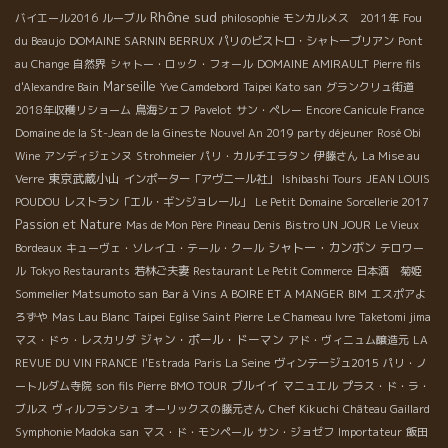
Rhône sud
バイエール2016
ルーブル
philosophie
モンカルメス 2011年
Fou
du Beaujo
DOMAINE SARNIN BERRUX
パリのビストロ・シャトーブリアン
Pont
au Change
自然界
シャトー・ロック・フォール
DOMAINE AMIRAULT
Pierre fils
Marseille
d'Alexandre Bain
Yve Camdebord
Taipei Kato san
グランクリュ街道
2018年収穫リショーム
鳥海シェフ
Pavelot
サン・ペレー
Encore Canicule France
Domaine de la St-Jean de la Gineste
Nouvel An 2019 party déjeuner
Rosé Obi
Wine
アンディジェンヌ
Strohmeier
パリ・カルチエラタン
伊藤さん
La Mise au
東京武蔵小山
Verre
インポーター「アヴニール社」
Ishibashi Tours
JEAN LOUIS
POUDOU
レストラン「エル・ギンジョレール」
Le Petit Domaine
Sorcellerie 2017
Passion et Nature
Mas de Mon Père
Pineau Denis
Bistro UN JOUR
Le Vieux
シャトー・カンボン
Bordeaux
キューヴェ・ソレイユ・テール・クール
テロワー
ル
Tokyo Restaurants
若林ご夫妻
Restaurant Le Petit Commerce
日本酒 菊姫
Sommelier Matsumoto san
Bar à Vins A BOIRE ET A MANGER
BIM
エスポアよ
Taipei
ろずや
Mas Lau Blanc
Eglise Saint Pierre
Le Chameau Ivre
Taketomi jima
ジャン・ポール・ドーマン
マス・ドゥ・レスカリダ
アド・ヴィニュム醸造元
LA
REVUE DU VIN FRANCE
l'Estrada
Paris La Seine
ヴィンテージュ2015
パリ・ノ
ブルイイ
ートルダム寺院
son fils Pierre
BMO TOUR
マニュエル
プラス・ド・ラ・
ブルス
ヴィルフランシュ
オーリックスの藤元さん
Chef Kikuchi
Château Gaillard
Symphonie Madoka san
マス・ド・モンペール
サン・ジョゼフ
Importateur
飯田