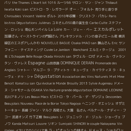
パリ
the Thames
L'écart lot 1016
ルーツ66
サロン・サン・ジャン
Thibaut
Iwata Koki san
オー・フォルト
ビストロ・ラ・レガラード
売り手と造り手
Chiroubles
Vincent
Valérie
ポルト
2018年収穫・クリストフ・パカレ
Paris
bistros Dégustations
Juliénas
ユキさんの50歳の誕生会
Carbo Culte
ステファ
エスカルポレット
La Loire
ン・ロッシェ
南仏モンペイル
カー・ジェー・ベー
加藤さん
イーストラインの門脇さん
アレキサンドル・バンの息子ピエール君
横浜
緑区のエスポアしんかわ
NOUVELLE BAGUE
Osaka IMAO san
勝山さん
Eric
サン
フォニー・テイスティング
Cuvée Le Jambon・Blanchard
エルミｒタージュ 2001
年
L'Echappée Belle Rouge
Okada Hiroshi san
タヴェル・ロゼ
ドメール・ヴァラン
Espagne
DOMINIQUE DERAIN
タン・ヴァレス
山田恭路
Promenade des
Anglais
シャトー・マルゴー
ラ・プティトゥ・キューヴェ・カイウティヌ
ラ・キュ
Dégustation
ーヴェ・ドゥ・シャ
Association des Vins Naturels
M et Mme
Benoit
Komatsu san
Qui évolue le Monde
Brouilly 2013
Sylvie Augereau
ドメー
ヌ・シャモナール
OSAKA Vin Nature grande dégustation
DOMAINE LEONINE
石川アキノリ
Les Beaux Macs
ビストロ・ラ・パール・デ・ザンジュ
Descombes
Beaujolais Nouveau
Place de la Borse
Tokyo Nagoya
へニング・オエッシュ
オザミ
トーキョー
長崎
ジャン・マルク
西尾さん
大園 弘さん
ベルナール・ナディー・フ
コー
武道オンズ
竹下正樹
Beaujplais
レ・ジュニック・ド・ジュル・ショーヴェ
ブ
ノワ
Kanda Matsuri
Louvre
リオン
Sumiyaki SHINORI le couple Nakayama
Vin
ラ・ピオッシュの林さん
ドメーヌ・シャルロッ
italien
イタリアのシシリア島