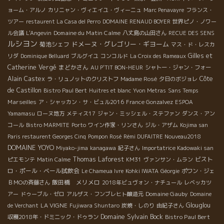
ョーム・アルノ
カリニャン・ヴィエイユ・ヴィーニュ
Marc Penavayre
フランス・
ツアー
restaurent La Casa del Perro
DOMAINE RENAUD BOYER
世界ピノ・ノワー
Domaine du Matin Calme
ル会議
L'Angevin
八丈島の山田さん
RECUE DES SENS
ルシヨン
ドメーヌ・グレゴリー・ギヨーム
菊池シェフ
マス・ド・レスカ
Gilles et
リダ
Dominique Belluard
ブルグイユ
コンコルド
La Croix des Rameaux
Catherine Vergé
まどかさん
AU P'TIT BON-HEUR
シャトー・ジャン・フォー
Alain Castex
Côte
ラ・リュノットのクリストフ
Madame Rosé
夕日のボジョレ
de Castillon
Bistro Paul Bert
Huitres et blanc
Yvon Metras
Sans Temps
Marseilles
ア・シャッカン・サ・ビュル2016
France Gonzalvez
ESPOA
Yamamasu
ローヌ地方
メティス17
ジャン・ミッシェル・ステファン
ダンス・アン
コール
Bistro MARMITE
Porto
ワイン作家・リンさん
ジル・アザム
Kojima san
Paris restaurent Georges Cinq
Pompon Rosé
Rémi DUFAITRE Nouveau2018
DOMAINE YOYO
Miyako-jima
kanagawa
紀子さん
Importatrice Kadowaki san
Thomas Laforest
ビスト
ピエモンテ
Matin Calme
KM31
ヴァンサン・ムラン
ロ・ポール・ベール試飲会
Le Chameua Ivre
Kohki IWATA
Géorgie
ポワン・ジェ
飯田橋 メリメロ
ＢＭОの斉藤さん
2018年ビュヴォン・ナチュール
レベッカツ
Domaine Gauby
アー
ドゥーブル・ゼロ
アルザス・フンブレヒト醸造元
Domaine
LA VIGNE
Glouglou
de Verchant
Fujiwara Shuntaro
炭焼・しのり
由紀子さん
Domaine Sylvain Bock
Bistro Paul Bert
収穫2018年・ドミニック・ドゥラン