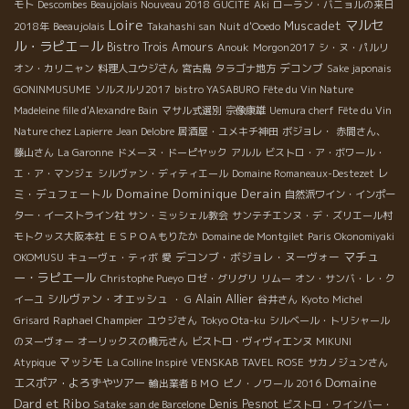
モト
Descombes Beaujolais Nouveau 2018
GUCITE
Aki
ローラン・バニョルの来日
Loire
マルセ
Muscadet
2018年
Beeaujolais
Takahashi san
Nuit d'Ooedo
ル・ラピエ－ル
Bistro Trois Amours
Anouk
Morgon2017
シ・ヌ・パルリ
デコンブ
オン・カリニャン
料理人ユウジさん
宮古島
タラゴナ地方
Sake japonais
GONINMUSUME
ソルスルリ2017
bistro YASABURO
Fête du Vin Nature
Madeleine fille d'Alexandre Bain
マサル式選別
宗像康雄
Uemura cherf
Fête du Vin
Nature chez Lapierre
Jean Delobre
居酒屋・ユメキチ神田
ボジョレ・
赤間さん、
藤山さん
La Garonne
ドメーヌ・ドーピヤック
アルル
ビストロ・ア・ボワール・
レ
エ・ア・マンジェ
シルヴァン・ディティエール
Domaine Romaneaux-Destezet
Domaine Dominique Derain
ミ・デュフェートル
自然派ワイン・インポー
ター・イーストライン社
サン・ミッシェル教会
サンテチエンヌ・デ・ズリエール村
モトクッス大阪本社
ＥＳＰＯＡもりたか
Domaine de Montgilet
Paris Okonomiyaki
マチュ
デコンブ・ボジョレ・ヌーヴォー
OKOMUSU
キューヴェ・ティボ
愛
ー・ラピエール
Christophe Pueyo
ロゼ・グリグリ
リムー
オン・サンバ・レ・ク
Alain Allier
シルヴァン・オエッシュ
イーユ
・ G
谷井さん
Kyoto
Michel
Raphael Champier
Grisard
ユウジさん
Tokyo Ota-ku
シルベール・トリシャール
のヌーヴォー
オーリックスの橋元さん
ビストロ・ヴィヴィエンヌ
MIKUNI
マッシモ
Atypique
La Colline Inspiré
VENSKAB
TAVEL ROSE
サカノジュンさん
Domaine
エスポア・よろずやツアー
輸出業者ＢＭＯ
ピノ・ノワール 2016
Dard et Ribo
Denis Pesnot
Satake san de Barcelone
ビストロ・ワインバー・