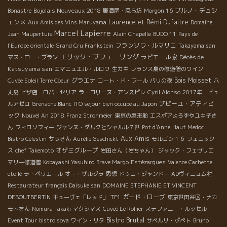
Bojolais Nouveaux 2018
ブルノ・デュシ
Bonastre
居酒屋・風ら坊
Morgon 16
ェンヌ
Laurence et Rémi Dufaitre
Aux Amis des Vins Maruyama
Domaine
Marcel Lapierre
Jean Maupertuis
Alain Chapelle
BUDO 11
Pays de
フランソワ・ルマリエ
l'Europe orientale
Grand Cru Frankstein
Takayama san
エリック・プフェーリング
ラピエール家
Décès de
マス・ロー・ブラン
Katsuyama san
エマニュエル・ルロワ
生カキ
レランス島の修道僧のワイン
グラエナ
Bois Moisset
Cuvée Soleil Terre Coeur
コート・ド・フール
パリの夜
八
丈島
ピザ店 ロバ・セリア
ラ・コリーヌ・アンスピレ
Cyril Alonso
2017年 ビュ
プピーユ・アティピ
ルアゼロ
Grenache Blanc
ITO sejour bien occupe au Japon
ック
Nouvel An 2018
Franz Strohmeier
東京の屋形船
エスポアよろずやユキ子さ
ん
フィロソフィー
ジャンヌ・ダルクとシャルル７世
Pot d'Anne
Haut Medoc
Aux Amis
Bistro Célestin
サラさん
Aurélie Geschickt
モルゴン１６
フェニック
オザミグループ
ス
chef Takemoto
岩田さん（岩ちゃん）
ジャック・フェヴリエ
マリー修道僧
Kobayashi Yasuhiro
Brave Margo
Estézargues
Valence Cachette
etoilé
ラ・ペリエール
オー・ザルジラ
思想
ドゥニ・ジャンドー
ADヴィニュム社
Restaurateur français Daisuke san
DOMAINE STEPHANIE ET VINCENT
ガード・ローブ
DEBOUTBERTIN
キューヴェ「レッド」
TF1
東京世田谷区・ナカ
モトさん
Nomura Takaki
マクシマス
Cuveé Le Rollier
ステファニー・ルッセル
Bistro Brutal
Event Tour
bistro soya
ワイン・リタ
サぺルリ・ポぺト
Bruno