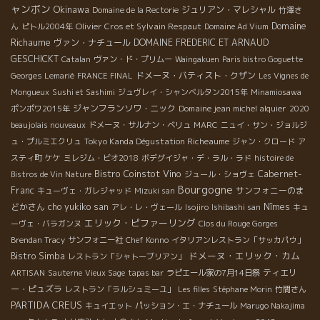
ャンボン
Okinawa
ジュリアン・マレシャル
Domaine de la Rectorie
竹澤さ
Domaine
Olivier Cros et Sylvain Respaut
ん
ピトル2004年
Domaine Ad Vium
Richaume
ヴァン・ナチュール
DOMAINE FREDERIC ET ARNAUD
GESCHICKT
Catalan
ヴァン・ド・プリムー
Waingakuen
Paris bistro Goguette
ドメーヌ・バティスト・クザン
Georges Lemarié
FRANCE FINAL
Les Vignes de
Mongueux
Sushi et Sashimi
ジュヴレイ・シャンベルタン2015年
Minamiosawa
ジャンフランソワ・ニック
Domaine jean michel alquier
ポンポワ2015年
2020
beaujolais nouveaux
ドメーヌ・サルナン・ベリュ
MARC
ニュイ・サン・ジョルジ
Tokyo Kanda Dégustation Richeaume
ュ・プルミエクリュ
ジャン・クロード
ア
スティ町
ケケ
ミレジム・ビオ2018
ボデグイジャ・デ・ラル・ラド
histoire de
Bistro Coinstot Vino
Cabernet-
Bistros de Vin Nature
ジュール・ショヴェ
Bourgogne
Franc
サンフォニーのま
キューヴェ・ガレジャッド
Mizuki san
どかさん
cho yukiko san
Nîmes
アレ・レ・ヴェール
Isojiro
Ishibashi san
キュ
エリック・ピファーリング
ーヴェ・バラガンヌ
Clos du Rouge Gorges
Brendan Tracy
サンフォニー社
Chef Konno
イタリアンレストラン「サッカパウ」
ドメーヌ・エリック・カム
Bistro Simba
レストラン「シャトーブリアン」
ティエリ
ARTISAN
Sauterne
Vieux Sage
tapas bar
ラピエール家の7月14日祭
ー・ピュズラ
レストラン「ラルシュミーユ」
Les filles
Stéphane Morin
竹間さん
PARTIDA CREUS
キュイエット
パッション・エ・ナチュール
Marugo Nakajima