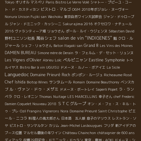
Tokyo
オリオル
マスぺリ
Paris Bistro Le Verre Volé
シャトー・プピーユ・コー
ビストロ・マルゴ
ト・ド・カスティヨン
OGM
2018年ボジョレ・ヌーヴォー
Nonura Unison Fujiki san
Washoku
東京自然ワイン大試飲会
ジャン・ドゥローブ
Sakurajima 2016
ル
ジャン・ドミニック・カッシーニ
オクセロワ・ナチュール
2016
ヴァランティーア畑
リョウさん
ポール・ルイ・ウジェンヌ
Sébastien David
salon de vin ''INDIGENES''
萬谷シェフ
野村ユニソン社長
クロ・ル
鮨
ジャール
Grand 8
シェフ・リョウさん
Baton Itagaki san
Les Vins des Moines
DAMIEN BUREAU
Simone mère de Derain
ラ・フェルム・デ・セット・リュンヌ
ペルピニャン
Symphonie
Les Vignes d'Olivier
Loïc
Eastline
Abrieu
トゥ
ルイヤス
Bistro Bar à vin UGUISU
ドメーヌ・ルノー・ボアイエ
La Sicile
Languedoc
Domaine Prieuré Roch
Richeaume Rosé
ポンポン・ルージュ
Chef Ishida
サンタムール
Biotop Wines
Romain
Domaine Beauthorey
ベンスカ
ル・ヴァン・ドゥ・メザミ
ラ・ラン
ブ
ドメーヌ・ボートレイ
Saperli Popet
ベラ
クロ・レオニン
Thomas
Nuitage
LES MARCELLINS
幸子さん
chef Frederic
ＳＴＣグループ
Damien Coquelet Nouveau 2018
オン・メ・フェ・ス・キル・ト
ピエ
ゥ・プレ
Ozil Frangins Vignerons
Nora
Domaine Prieuré Saint Christophe
ール・ニコラ
料理人の高太郎さん
日本酒 五人娘
息子のマリウス
レストラン・ソ
ヤ
ビストロ・サンマルタン
カリム
Jean-Michel Lasbouygues
フリダ
新アイデアの
ブース位置
マルセル最後の年ワイン
Château Chainchon
châtaignier de 600 ans
ディアック
収穫29回記念・ドミニック・ドゥラン
東京・豊洲・AOKI
ドメーヌ・シ