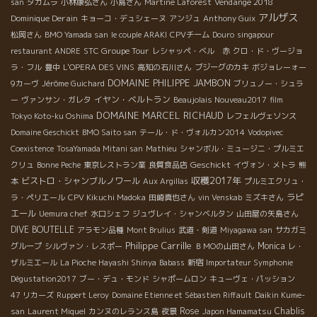
Vendange 2018
san
タカムラ
小林康弘さん
小島さん
Martine Laforest
アルザス
Dominique Derain
キョーコ・デュシェーヌ
アンジュ
Anthony Guix
松岡さん
BMO Yamada san
le couple ARAKI
CPVチーム
Douro
singapour
STC Groupe Tour
restaurant ANDRE
レシャッペ・ベル 赤
クロ・ド・ヴージョ
ラ・フル
豊中
L'OPERA DES VINS
高知の石川さん
ブジーグのカキ
ボジョレーォー
DOMAINE PHILIPPE JAMBON
9カーヴ
Jérôme Guichard
ブリュノー・シュラ
イヤン・ベルトラン
ー
ヴァンサン・ガレタ
Beaujolais Nouveau2017
film
DOMAINE MARCEL RICHAUD
Tokyo Koto-ku Oshima
レフェルヴェソンス
Domaine Geschickt
BMO Saito san
テール・ド・ヴォルカン2014
Vodopivec
Coexistence
TosaYamada Mitani san
Mathieu
シャンボル・ミュージニ・プルミエ
Geschickt
クリュ
Bonne Peche
東京レストラン業
良質食品店
イヴォン・メトラ
熊
収穫2017年
ビストロ・シャンブルノワール
本
Aux Argillas
プルミエクリュ・
ラピ
ラ・ペリエール
CPV Kikuchi Madoka
田崎真也さん
vin Venskab
ミズキさん
エール
Uemura chef
水口シェフ
ジュヴレイ・シャンベルタン
山田屋の矢島さん
DIVE BOUTELLE
アラモン品種
Mont Brulius
武道・剣道
Miyagawa san
サカガミ
Philippe Carrille
Monica
グループ
シルヴァン・レスポー
ＢＭОの山田さん
レ・
ザルミエール
La Pioche Hayashi Shinya
Babass
新宿
Importateur Symphonie
Dégustation2017
ブー・デュ・モンド
シャポームロン
キューヴェ・パッション
47 リカーズ
Ruppert Leroy
Domaine Etienne et Sébastien Riffault
Daikin Kume-
Rose
Chablis
san
Laurent Miquel
カンヌのレランス島
夜景
Japon Hamamatsu