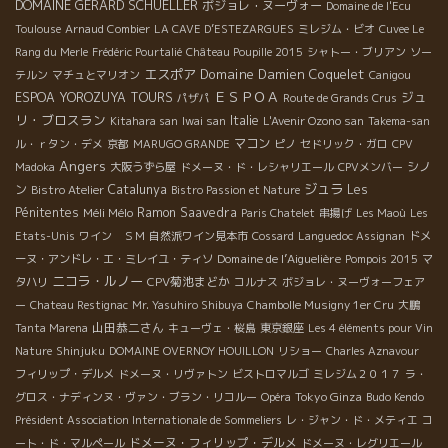
DOMAINE GERARD SCHUELLER
ボジョレ・ヌーヴォー
Domaine de l'Ecu
Toulouse
Arnaud Combier
LA CAVE D’ESTEZARGUES
ミレジム・ビオ
Cuvee Le
Rang du Merle
Frédéric Pourtalié
Château Poupille 2015
シャトー・ブリアン
ソー
エスポア
Domaine Damien Coquelet
テルン
マチュとマリオン
Canigou
ＥＳＰＯＡ
ジュ
ESPOA YOROZUYA TOURS
パザパ
Route de Grands Crus
リ・ブロスラン
Italie
Kitahara san
Iwai san
L'Avenir Ozono san
Takema-san
マコン
ル・ｒタン・デメ
京都
MARUGO GRANDE
ピノ
セドリック・ガロ
CPV
Angers
シノ
Madoka
大阪うずら屋
ドメーヌ・ド・レシャリエール
CPVメンバー
ジュラ
ン
Catalunya
Les
Bistro Atelier
Bistro Passion et Nature
Pénitentes
Méli Mélo
Ramon Saavedra
Paris Chatelet
串揚げ
Les Maoù
Les
Etats-Unis
ワイン ＳＭ
自然派ワイン見本市
Cossard
Languedoc Assignan
ドメ
Domaine de l’Aiguelière
ーヌ・アンドレ・エ・ミレイユ・ティソ
Pompois 2015
マ
ニコラ・ルノー
CPV菊池まどか
タハリ
コルナス
ボジョレ・ヌーヴォーフェア
ー
Chateau Restignac
Mr. Yasuhiro Shibuya
Chambolle Musigny 1er Cru
大鵬
山田恭二さん
Tanta Marena
キューヴェ・桜島
東京銀座
Les 4 éléments pour Vin
Nature
Shinjuku
DOMAINE OVERNOY HOUILLON
リショー
Charles Aznavour
フィリップ・デルメ
ドメーヌ・リヴァトン
ビストロマルゴ
ミレジム２０１７
ラ・
Tokyo Ginza
グロス・ナディンヌ・ヴァン・ブラン・リコルー
Opéra
Budo Kendo
Président Association Internationale de Sommeliers
レ・ジャン・ド・メティエ
コ
ドメーヌ・フィリップ・デルメ
ート・ド・マルペール
ドメーヌ・レグリエール