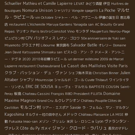
Schueller
Mathieu et Camille Lapierre
LEVAT
みどり酒屋
伊豆
Huitres de
マルセ
Nomura Unison
La Pioche
Bouzigues
シャリバリ
Vongole spagetti
ル・ラピエール
vin Octobre
シャトー・ベル・アヴニール
伊藤の誕生日
恵比寿
Grand
店
restaurent L'Alchemille
Maruya Gardens Yanagida san
AC Brouilly
Repas
Paris bistro Coinstot Vino
マリオン
モンタダ
Maupertuis Neyrou-Plage
CPV パリオフィス
ピュピラン村
レザン・ゴロワ
50e anniversaire de Yuki san
Salvador Batlle
グラエナ村
Miyamoto
Libourne
東京調布
オレリー
Domaine
Jean David
Katsuyama Shinsaku san
ビストロ・アン・ク
ドメーヌ・アント二
ー・テヴネ
2020
2018年収穫ラピエール
un dernier millésime 2009 de Marcel
Le Casot des Mailloles
Visite Paris
Lapierre
restaurent Chateaubriand
クラブ・パッション・デュ・ヴァン
Julien
シェフ鈴木洋治
Christian Binner
Altaber
シャブリ
Mouressipe
シャルルド・ゴール
Cuvée Thibaut
ワインライタ
ERIC DE SOUSA
BAPTISTE COUSIN
ー・リンさん
キューヴェ・マルセル
Saint-
Domaine
桜島
President FUJITA
Peray
Chateau Cassini
François RIBO
Maxime Magnon
ルクレアシオン
Grand Cru
Château Poupille Côtes de
モルゴン村
Savoie
Castillon
ツアー・エスポア
ラ・フェルム・サン・マルタン
Kagoshima
メドック
オルヴォー社の田中さん
Château Plaisance
LA MISE
移
Lyon
ヴァランタン・
動
Fukuoka Imao-san
メゾン・ブリュレ
米沢
レ・ロシニョ
ジャン・クロード・ラパリュ
Côte du Py
ヴァレス
ガメイ
長女のマドレ