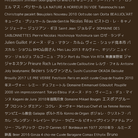
マス・ぺリセール
Takenouchi san
エル
LA NATURE A HORREUR DU VIDE
Chiristophe pacalet Beaujolais Nouveau 2018
Ootsubo san
Ooita
BEAUJOL'ART
Nicolas Réau
ビストロ・レ・キャノ
キューヴェ・プリュサール
Davide Gentile
ン
ジュリアン・ギヨ
ジョルディ
ジェーテー
Saint Jean
DOMAINE DES
Pierre Nicolas
SABLONNETTES
Hoshinoya Yoshimura san
ロゼ・ランディ
Julien Guillot
ドメーヌ・デュ・マタン・カルム
ヴィニ・シュッド見本市
パ
BMO山田さん
スカル・ショワム
Mas Lau 2013
オルヴォー、オリゾン
ニュイ・
ジャ
サン・ジョルジュ
ブルゴーニュ・ブラン
Port du Thon
Vin RITA
無農薬野菜
ジャキスタン
Prieure Roch
La Petite cuvée Cailloutine
レルヴ・フォル
Antoine
Beziers
シルヴァンさん
Joly
biodynamic
Sushi Cuisinier OKADA Daisuke
Festivin
Brouilly 2017
LE PRE VERRE
Paris en août
cuvée Coup de Foudre
2018
年ヌーヴォー・レミー・デュフェートル
Domaine Emmanuel Giboulot
Poupille
Tokyo Ebisu
2008
vin impressionnant
ドメーヌ・ドゥ・ヴィーニュ・デュ・マイ
エスポアグルー
ンヌ
Kagami de Jura
2018年皆既月食
Domaine Mikael Bouges
プ
フロントン
ダミアン・コクレ・ヌーヴォー
Matsuo Chef et sa femme
Rennes
サンピエール教会
Galapia
ポルトガル
Konno de Organ
ボジョレ・クリストフ・パ
カレ
ブレンダン・トレイシー
マリー・ラピエール
ビオトップワイン
アナテム
アン
リー・フレデリック・ロック
Cannes
GT
Bordeaux en 1977
2018年ラ・ルミーズ
Bruno
映画
Beier 2016
Ginza 4 cho-me
Cuvée Baragane
Comax Ethylix