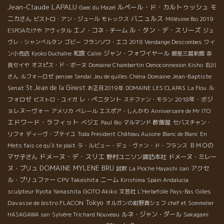
Jean-Claude LAPALU
ルペール・ド・カルトゥッシュ
モ
Gaec du Mazel
バニュルス
ニカさん
ビストロ・アン・ジュール
モトックス
Millésime Bio 2019
ル・タン・デ・スリーズ
エノ・コネ・チーム
ESPOAたけや
アヴィタル
ジュ
ヴレ・シャンべルタン
ゴビー
フランソワ・エコ
2018 Vendange Descombes
ワイ
和食
ジャン・フォワイヤール
ン小売店
Kyoko Duchaîne
Calim
銀座三越新館
奈
良セイヤ
オスピス・ド・ボーヌ
Domaine Chambertin
Oenoconnexion Kisho
石川
Domaine Jean-Baptiste
さん
ルフォーロゼ
pensee
Sendai
Jeu de quilles
Chéna
Senat
St Jean de la Ginest
ル
お正月2019年
DOMAINE LES CLAPAS
La Flou
フォロゼ
レ・ぺニタント
2018年・ボジ
ビストロ・ユイガ
ステファン・モラン
ョレヌーヴォー
アメリカ
ベレール
エスポア・しんかわ
Anniversaire de Mr ITO
エドワード・ラフィット
ベジエ
酢飯屋
Paul
Bio
マルマンド
セバスチャン・
リフォ
ディーヴ・ブテイユ
Toda President
Château Ausone
Blanc de Blanc
En
ＢＭＯの
Mets fais ce qu'il te plait
ラ・ルビュー・デュ・ヴァン・ド・フランス
ドメーヌ・デ・スリエ
マサ子さん
野村ユニソン諏訪本社
ドメーヌ・ミレー
DOMAINE MYLENE BRU
ヌ・ブリュ
アクセ
試飲
La Pioche Hayashi san
ル・プリュファー
CPV Takeshita
ニーム
Kirishima
Spain Andalucia
GOTO Akiko
Gilles
sculpteur Ryota Yamashita
文芸社
L'Herbefolle
Pays-Bas
Tokyo
Davasse de bistro FLACON
オルガンの紺野真シェフ
chef et Sommelier
ルネ・ジャン・ダール
HASAGAWA san
Sylvère Trichard Nouveau
Sakagami