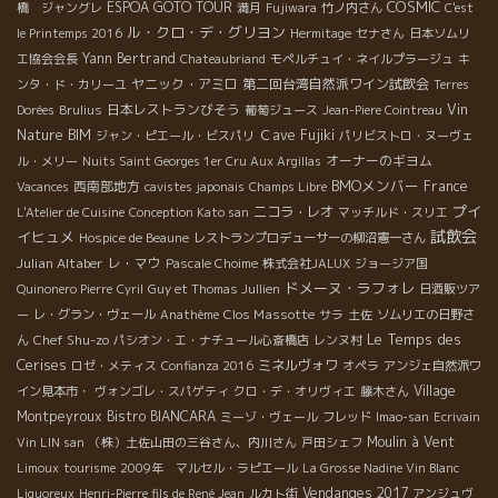
COSMIC
ESPOA GOTO TOUR
橋 ジャングレ
満月
Fujiwara
竹ノ内さん
C'est
ル・クロ・デ・グリヨン
le Printemps 2016
Hermitage
セナさん
日本ソムリ
Yann Bertrand
エ協会会長
Chateaubriand
モペルチュイ・ネイルプラージュ
キ
ヤニック・アミロ
第二回台湾自然派ワイン試飲会
ンタ・ド・カリーユ
Terres
日本レストランびそう
Vin
Dorées
Brulius
葡萄ジュース
Jean-Piere Cointreau
Nature BIM
Ｃave Fujiki
ジャン・ピエール・ビスパリ
パリビストロ・ヌーヴェ
オーナーのギヨム
ル・メリー
Nuits Saint Georges 1er Cru Aux Argillas
BMOメンバー
西南部地方
France
Vacances
cavistes japonais
Champs Libre
プイ
ニコラ・レオ
L'Atelier de Cuisine
Conception Kato san
マッチルド・スリエ
試飲会
イヒュメ
Hospice de Beaune
レストランプロデューサーの柳沼憲一さん
Julian Altaber
レ・マウ
Pascale Choime
株式会社JALUX
ジョージア国
ドメーヌ・ラフォレ
Quinonero Pierre
Cyril
Guy et Thomas Jullien
日酒販ツア
Clos Massotte
ー
レ・グラン・ヴェール
Anathème
サラ
土佐
ソムリエの日野さ
Le Temps des
Chef Shu-zo
ん
パシオン・エ・ナチュール心斎橋店
レンヌ村
Cerises
ミネルヴォワ
ロゼ・メティス
Confianza 2016
オペラ
アンジェ自然派ワ
Village
イン見本市・
ヴォンゴレ・スパゲティ
クロ・デ・オリヴィエ
藤木さん
Montpeyroux
Bistro BIANCARA
ミーゾ・ヴェール
フレッド
Imao-san
Ecrivain
Moulin à Vent
Vin LIN san
（株）土佐山田の三谷さん、内川さん
戸田シェフ
Limoux
tourisme
2009年 マルセル・ラピエール
La Grosse Nadine Vin Blanc
Vendanges 2017
Liquoreux
Henri-Pierre fils de René Jean
ルカト街
アンジュヴ