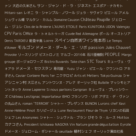
サン・ジャン・ド・ラ・ジネスト
ァン
大近の久米さん
エスポア・ナカモト
Mitani-san
レオニ
ラ・シャンブル・ノワール
ジュラ・サヴォワ
ピエール
アメル
Château Poupille
ジェロー
シュヴィル畑
マルタン・カルム
Domaine Cauzon
ム・ジュレ
Clos de la Briderie
L'AUNIS ETOILE
Paris KUNITORA UDON
Valençay
CPV Paris Office
ラ・トォルトゥーガ
Cuvée Red
Allemagne
ポール
オーストリア
スペイン自然派ワイン見本市
Denis TARDIEU
能登半島
Loirre
Le Temps
モルゴン
ドメーヌ・ダール・エ・リボ
passion
Jules Chauvet
d'Aimer
PEOPLE
Provoke
リースリング
ビストロノミ
マルゴー2016年
石川亜樹則
Margo
STC Tours
groupe
ボージョロワーズ
Bistro Buvards
Take chan
キューヴェ・ヴ
ドメーヌ・セクスタン
ォアラ
寿司屋・Yuzu
ジャン・ピエール・クワントロ
アキ
子さん
Caviar
Corbiere
Paris 1er
ニクタロピ
Arts et Metiers
Tokyo Guinza
シャ
アシニャン村
大江さん
アントワンヌ・アレナ
オーリック社
Bulbille
マッシモとア
ントネッラ
Anne Lapierre
Si nous parlions Carignan
キューヴェ・プレッシウー
ズ
Château Lestignac
Importateur BMO
フランソワ・リボ
アザミ・デ・ヴァン
の丸山さん
roman 'TERROIR'
シャトー・プレザンス
BUNON
Lurons
chef Xavi
Anne-Hélène
Pinot
カリピージュ
Lune
Restaurent Fleur de Thym
リヨンの石田
シェフ
Les Anonymes
シャトー・シュヴァル・ブラン
びそう
ラ・ルース
Mottox
カナコさん
President Ishikawa
NAGOYA Vin Nature grande dégustation
Eyrolle
植村シェフ
ドメーヌ・ジェローム・ギシャール
oeuillade
オーリック濱田社長