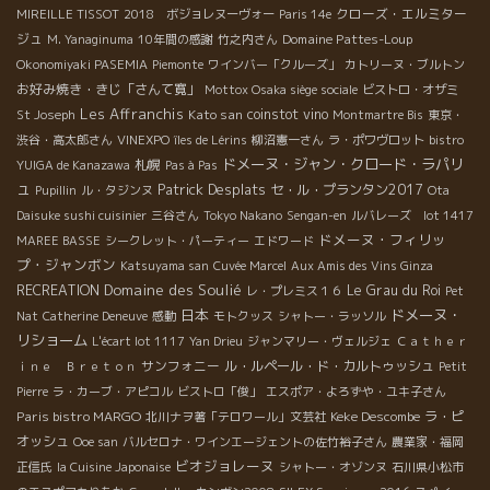
クローズ・エルミター
MIREILLE TISSOT
2018 ボジョレヌーヴォー
Paris 14e
ジュ
Domaine Pattes-Loup
M. Yanaginuma
10年間の感謝
竹之内さん
Okonomiyaki PASEMIA
Piemonte
ワインバー「クルーズ」
カトリーヌ・ブルトン
お好み焼き・きじ「さんて寛」
Mottox Osaka siège sociale
ビストロ・オザミ
Les Affranchis
Kato san
coinstot vino
St Joseph
Montmartre Bis
東京・
渋谷・高太郎さん
VINEXPO
îles de Lérins
柳沼憲一さん
ラ・ポワヴロット
bistro
ドメーヌ・ジャン・クロード・ラパリ
札幌
YUIGA de Kanazawa
Pas à Pas
ュ
Patrick Desplats
セ・ル・プランタン2017
Pupillin
ル・タジンヌ
Ota
Daisuke sushi cuisinier
三谷さん
Tokyo Nakano
Sengan-en
ルバレーズ lot 1417
ドメーヌ・フィリッ
MAREE BASSE
シークレット・パーティー
エドワード
プ・ジャンボン
Katsuyama san
Cuvée Marcel
Aux Amis des Vins Ginza
Domaine des Soulié
RECREATION
Le Grau du Roi
レ・プレミス１６
Pet
日本
ドメーヌ・
Nat
Catherine Deneuve
感動
モトクッス
シャトー・ラッソル
リショーム
L'écart lot 1117
Yan Drieu
ジャンマリー・ヴェルジェ
Ｃａｔｈｅｒ
サンフォニー
ル・ルペール・ド・カルトゥッシュ
ｉｎｅ Ｂｒｅｔｏｎ
Petit
Pierre
ラ・カーブ・アピコル
ビストロ「俊」
エスポア・よろずや・ユキ子さん
Paris bistro MARGO
Keke Descombe
ラ・ピ
北川ナヲ著「テロワール」文芸社
オッシュ
Ooe san
バルセロナ・ワインエージェントの佐竹裕子さん
農業家・福岡
ビオジョレーヌ
正信氏
la Cuisine Japonaise
シャトー・オゾンヌ
石川県小松市