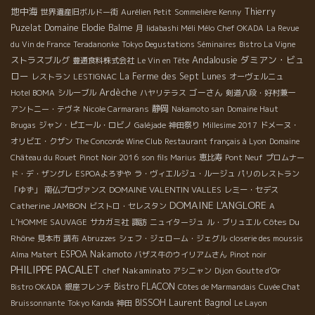
地中海
Thierry
世界遺産旧ボルドー街
Aurélien Petit
Sommelière Kenny
Puzelat
Domaine Elodie Balme
月
Iidabashi Méli Mélo
Chef OKADA
La Revue
du Vin de France
Teradanonke
Tokyo Degustations Séminaires
Bistro La Vigne
Andalousie
ダミアン・ビュ
ストラスブルグ
豊通食料株式会社
Le Vin en Tête
ロー
La Ferme des Sept Lunes
レストラン
LESTIGNAC
オーヴェルニュ
Ardèche
ゴーさん
Hotel BOMA
シルーブル
ハヤリテラス
剣道八段・好村兼一
静岡
アントニー・テヴネ
Nicole Carmarans
Nakamoto san
Domaine Haut
Brugas
ジャン・ピエール・ロビノ
Galéjade
神田祭り
Millesime 2017
ドメーヌ・
オリビエ・クザン
The Concorde Wine Club
Restaurant français à Lyon
Domaine
Château du Rouet
Pinot Noir 2016
son fils Marius
恵比寿
Pont Neuf
プロムナー
ド・デ・ザングレ
ESPOAよろずや
ラ・ヴィエルジュ・ルージュ
パリのレストラン
DOMAINE VALENTIN VALLES
「ゆず」
南仏プロヴァンス
レミー・セデス
DOMAINE L'ANGLORE
Catherine JAMBON
ビストロ・セレスタン
A
Côtes Du
L’HOMME SAUVAGE
サカガミ社
諏訪
ニュイタージュ
ル・ブリュエル
Rhône
見本市
調布
Abruzzes
シェフ・ジェローム・ジェグル
closerie des moussis
ESPOA Nakamoto
Alma Matert
バザス牛のウイリアムさん
Pinot noir
PHILIPPE PACALET
chef Nakaminato
アシニャン
Dijon
Goutte d’Or
Bistro FLACON
Bistro OKADA
銀座フレンチ
Côtes de Marmandais
Cuvée Chat
Laurent Bagnol
BISSOH
Bruissonnante
Tokyo Kanda
神田
Le Layon