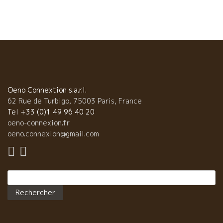
酵がゆっくりだったのでアッサンブラ－ジュの時期も遅れてしま
っている。来週早々に瓶詰めをしなければならない。時間との競
争になってきた。今年のヌ－ヴォ－は造る方にとっても時間に追
われてやっと滑り込みセーフという感じだった。 特に自然派ヌー
ヴォ－は自生酵母を使って醗酵する為、アルコール醗酵のスピ－
ドがゆっくりになりがちであり、強制してアルコール醗酵を早め
る事はしない。しかし、出荷日や飛行機便は既に決まっている。
今年は本当に限界に近い。醗酵漕から出してプレスした後、幾つ
かの大樽で別々に醸造、熟成をしていたワインが５種類ぐらいに
Oeno Connextion s.a.r.l.
分かれている。それらをまず試飲して、今年の風味を最も表現で
62 Rue de Turbigo, 75003 Paris, France
きるタイプに６種類のワインのブレンド比率を決定するためだ。
Tel +33 (0)1 49 96 40 20
2010年パカレ ヌ－ヴォ－はエレガントなフル－ティ－ワイン ま
oeno-connexion.fr
ず、それぞれのワインの特徴を把握することに集中、その次に今
oeno.connexion@gmail.com
年のスタイルの典型を模索する。そして其々のワインの配合比率
を幾つかのパタ－ンでサンプルを造ってみる。 それを試飲して今
年出来うる最高のバランスを探る。そして、またサンプルを作っ
Rechercher :
て、試して見る。これを何回か繰り返して、最終的に配合比率を
決定する。 パカレ『今年のスタイルは８９年のバランス感覚に似
ている。アルコ－ルから来る力強さはないけど色んなものが詰ま
っている。色だけ見ると薄いように判断してしまう人がいるかも
知れないけど決して単純に薄いワインではない。エレガントなス