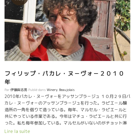
フィリップ・パカレ・ヌ－ヴォ－２０１０
年
Par
伊藤與志男
Publié dans
Winery
,
Beaujolais
2010年パカレ・ヌ－ヴォ－をアッサンブラ－ジュ １０月２９日パ
カレ・ヌ－ヴォ－のアッサンブラ－ジュを行った。ラピエ－ル醸
造所の一角を借りて造っている。毎年、マルセル・ラピエ－ルと
共にやっている作業である。今年はマチュ・ラピエ－ルと共に行
った。私も毎年参加している。マルセルがいないのがチョット淋
しい。涼しかった夏の影響で収穫が遅く、その上、アルコ－ル醗
Lire la suite