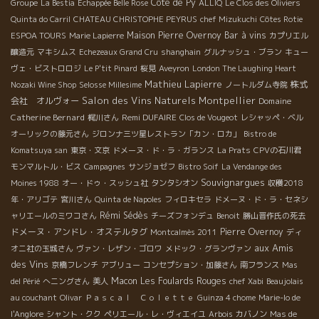
Côte de Py
Groupe
La Bestia
Echappée Belle Rose
ALLIQ
Le Clos des Oliviers
Quinta do Carril
CHATEAU CHRISTOPHE PEYRUS
chef Mizukuchi
Côtes Rotie
Maison Pierre Overnoy
Bar à vins
ESPOA TOURS
Marie Lapierre
カプリエル
醸造元
マキシムス
Echezeaux Grand Cru
shanghain
グルナッシュ・ブラン
キュー
ヴェ・ビストロロジ
Le P'tit Pinard
桜見
Aveyron
London The Laughing Heart
Mathieu Lapierre
株式
Nozaki Wine Shop
Selosse Millesime
ノートルダム寺院
Salon des Vins Naturels Montpellier
会社 オルヴォー
Domaine
Catherine Bernard
Remi DUFAIRE
梶川さん
Clos de Vougeot
レシャッペ・ベル
オーリックの藤元さん
ジロンナ三ツ星レストラン「カン・ロカ」
Bistro de
Komatsuya san
東京・文京
ドメーヌ・ド・ラ・ガランス
La Prats
CPVの石川君
モンマルトル・ビス
Campagnes
サンジョゼフ
Bistro Soif
La Vendange des
Souvignargues
Moines 1988
オー・ドゥ・スッシュ社
タンタシオン
収穫2018
年・アリゴテ
宮川さん
Quinta de Napoles
フィロキセラ
ドメーヌ・ド・ラ・セネシ
Rémi Sédès
ャリエールのミワコさん
チーズフォンデュ
Benoit
勝山晋作氏の死去
ドメーヌ・アンドレ・オステルタグ
Pierre Overnoy
Montcalmès 2011
ディ
aux Amis
オニ社の玉城さん
ヴァン・レザン・ゴロワ
メドック・グランヴァン
des Vins
京橋フレンチ
アブリュー
コンセプション・加藤さん
南フランス
Mas
Macon
Les Foulards Rouges
del Périé
へニングさん
美人
chef Xabi
Beaujolais
au couchant
Olivar
Ｐａｓｃａｌ Ｃｏｌｅｔｔｅ
Guinza 4 chome
Marie-lo de
l'Anglore
シャント・クク
ペリエール・レ・ヴィエイユ
Arbois
カバノン
Mas de