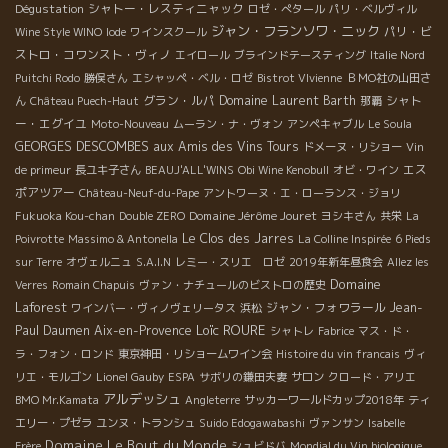
Dégustation
シャトー・レスティニャック
ロゼ・ぺタール
パリ・ベルヴィル
ジャン・フランソワ・ニック
パリ・ビ
Wine Style WINO
Iode
ワインスクール
ストロ・コワンスト・ヴィノ
エイロール
ブラインドテースティング
Italie Nord
Puitchi Rodo
勝俣さん
エシャッペ・ベル・ロゼ
Bistrot VIvienne
ＢＭО社の山田さ
グラン・ルパ
Domaine Laurent Barth
シャト
ん
Château Puech-Haut
那覇
ー・エグイユ
Moto-Nouveau
ムーラン・ナ・ヴォン
アンペキャブル
Le Soula
GEORGES DESCOMBES
aux Amis des Vins Tours
ドメーヌ・リショー
Vin
エス
de primeur
長ユキ子さん
BEAUJ'ALL'WINS
Obi Wine Kenobull
オビ・ワイン
ポアツアー
Château-Neuf-du-Pape
アントワーヌ・エ・ローランス・ジョリ
Domaine Jérôme Jouret
Fukuoka Kou-chan
Double ZERO
ヨシキさん
共栄
La
Le Clos des Jarres
Poivrotte
Massimo & Antonella
La Colline Inspirée
6 Pieds
sur Terre
オヴェルニュ
S.A.I.N
レミー・スリエ ロゼ
2019年新年昼食会
Allez les
Domaine
Verres
Romain Chapuis
ヴァン・ナチュールのビストロの歴史
Laforest
ジャン・フォワラール
Jean-
ワインバー・ヴィノヴェリータス
浜松
Loïc ROURE
Paul Daumen
Aix-en-Provence
シャトレ
Fabrice
マス・ド・
ラ・フォン・ロンド
東京神田・リショームワイン会
Histoire du vin francais
ヴィ
リエ・モルゴン
Lionel Gauby
ESPA
サボリの鎌田夫妻
サロン
クロード・アリエ
アルデッシュ
BMO Mr.Kamata
Angleterre
サッカーワールドカップ2018年
ティ
エリー・プゼラ
ユンヌ・トランシュ
Suido Edogawabashi
ヴァンサン
Isabelle
Domaine Le Bout du Monde
Frère
シュビドバ
Mondial du Vin biologique