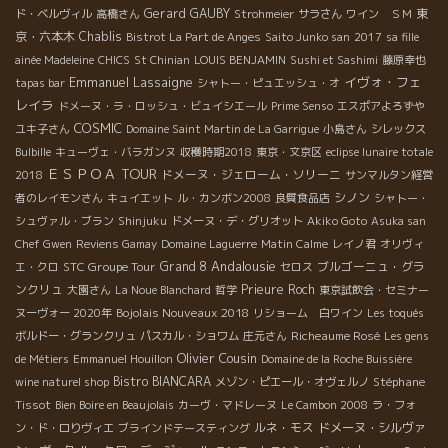
Gerard GAUBY
東
ド・ベルヴィル
高橋さん
Strohmeier
サラさん
ワイン ＳＭ
京・六本木
Chablis
Bistrot La Part de Anges
Saito Junko san
2017
sa fille
ainée Madeleine
CHICS
St Chinian
LOUIS BENJAMIN
Sushi et Sashimi
藤原幸也
Emmanuel Lassaigne
イヴォ・フェ
tapas bar
シャトー・ピュエッシュ・オ
レイラ
ドメーヌ・ラ・ロッシュ・ビュイシエール
Prime Senso
エスポアよろずや
COSMIC
ユキ子さん
Domaine Saint Martin de La Garrigue
小島さん
シレックス
Bulbille
キューヴェ・バラガンヌ
収穫時期2018
東京・文京区
eclipse lunaire totale
ＥＳＰＯＡ TOUR
ドメーヌ・ジェローム・ソリーニ
2018
サンマルタン経営
シノン
者のレイモンさん
キュイエット
ル・カンボン2008
良質食品店
シャトー・
シュヴァル・ブラン
Shinjuku
ドメーヌ・デ・グリオット
Akiko Goto
Asuka san
Chef Gwen
Reviens Gamay
Domaine Laguerre
Matin Calme
レイノ君
オリヴィ
Andalousie
STC Groupe Tour
Grand 8
ブルゴーニュ・グラ
エ・クロ
セロス
ンクリュ
Prieure Roch
大園さん
La Noue Blanchard
哲学
東京試飲会・セミナー
Bojolais Nouveaux 2018
ヌーヴォー 2020年
リショーム 白ワイン
Les toqués
Richeaume Rosé
ボルドー・グランクリュ
パスカル・ショワム
庄元さん
Les gens
Olivier Cousin
de Métiers
Emmanuel Houillon
Domaine de la Roche Buissière
Bistro BIANCARA
Stéphane
wine naturel shop
メゾン・ピエール・オヴェルノ
Tissot
Bien Boire en Beaujolais
カーヴ・マドレーヌ
Le Cambon 2008
ラ・フォ
ルネ・モス
ドメーヌ・シルヴァ
ン・ド・ロりヴィエ
ブラインドテースティング