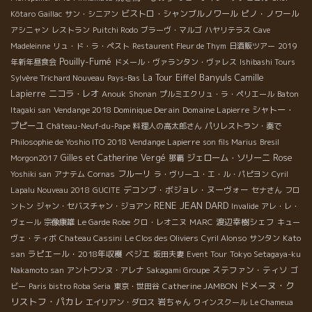
ビストロ・シャンブルノワール
ピノ・ノワール
Kôtaro
Gaillac
サン・シニアン
アシニャン
レストラン
Puitchi Rodo
ブラーヴ・マルゴ
ハヤリテラス
Cave
Madeleinne
リュ・ド・ラ・ペスト
Restaurent Fleur de Thym
日酒販ツアー
2019
Pouilly-Fumé
年新年昼食会
ドメール・ヴァランタン・ヴァレス
Ishibashi Tours
Banyuls
La Tour Eiffel
Camille
Sylvère Trichard Nouveau
Pays-Bas
Lapierre
ニコラ・レオ
Anouk
Shonan
プルミエクリュ・ラ・ペリエール
Baton
Vendange 2018 Dominique Derain
Domaine Lapierre
シャトー・
Itagaki san
プピーユ
Château-Neuf-du-Pape
料理人の高太郎さん
パリレストラン・奏で
2018 Vendange Lapierre
Philosophie de Yoshio ITO
son fils Marius
Bresil
Gilles et Catherine Vergé
ジェローム・ソリーニ
Rose
Morgon2017
那覇
フルーリ
Yoshiki san
アナテム
Cornas
ラ・ヴリーユ・エ・ル・パピヨン
Cyril
デコンブ・ボジョレ・ヌーヴォー
Lapalu Nouveau 2018
GUCITE
セナさん
フロ
RENE JEAN DARD
ントン
ジャン・セバスチャン・ジョアン
Invalide
アレ・レ・
渡辺幸樹シェフ
ヴェール
宗像康雄
Le Garde Robe
クロ・レオニヌ
MARC
キュー
Kato
ヴェ・ティボ
Chateau Cassini
Le Clos des Oliviers
Cyril Alonso
サンタン
san
ラピエール・2018年収穫
ベジエ
坂田夫妻
Event Tour
Tokyo Setagaya-ku
ステファン・ティソ
Nakamoto san
アントワンヌ・アレナ
Sakagami Groupe
ゴ
ドメーヌ・ク
Catherine JAMBON
ビー
Paris bistro Roba Seria
東京・世田谷
リストフ・パカレ
岩ちゃん
エイリアン・ダロス
ワインスクール
Le Chameua