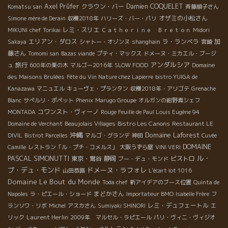
Axel Prüfer
クラウン・バー
Damien COQUELET
Komatsu san
斉藤順子さん
オザミの小松さん
Simone mère de Derain
収穫2018年
ハリーズ・バー・パリ
レミ・スリエ
MIKUNI
chef Torikai
Ｃａｔｈｅｒｉｎｅ Ｂｒｅｔｏｎ
Midori
エリアン・ダロス
ラ・ランベラ
加
Sakaya
シャトー・オゾンヌ
shanghain
宮崎
藤さん
Tomomi san
Bazas viande
プティ・マックス
ドメーヌ・ミカエル・ブージ
アンダルシア
旅行
ュ
600年の栗の木
マルゴー2016年
SLOW FOOD
Domaine
des Maisons Brulées
Fête du Vin Nature chez Lapierre
bistro YUIGA de
Kanazawa
マニュエル
キューヴェ・プランタン
収穫2018年・アリゴテ
Grenache
Blanc
サぺルリ・ポペット
Phenix
Marugo Groupe
オルガンの紺野真シェフ
コワンスト・ヴィーノ
MONTADA
Rouge Feuille de Paul Louis Eugène 94
Bistro Les Canons
Domaine de Verchant
Beaujolais Villages
Restaurant LE
沖縄
Domaine Laforest
DIVIL
Bistrot Parcelles
マルゴ・グランデ
神田
Cuvée
DOMAINE
Camille
レストラン「ル・プチ・コメルス」
大阪うずら屋
VINI VERI
PASCAL SIMONUTTI
ル・
東京・鴬谷
静岡
ビストロ
ブー・デュ・モンド
ブ・デュ・モンド
ドメーヌ・ラフォレ
山田恭路
L'écart lot 1016
Domaine Le Bout du Monde
Toda chef
新アイデアのブース位置
Quinta de
まどかさん
Napoles
ラ・ピエール・ショード
Importateur BMO
Isabelle Frère
フ
レミ・デュフェートル
ランソワ・リボ
Michel
アスカさん
Sumiyaki SHINORI
エ
Laurent Herlin
リック
2009年 マルセル・ラピエール
パリ・ヴィニ・ヴィジオ