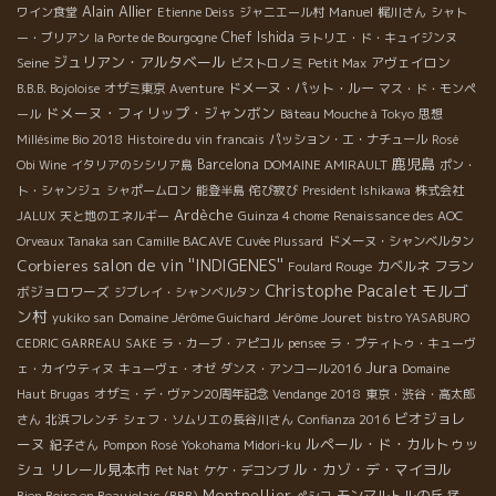
Alain Allier
Manuel
ワイン食堂
Etienne Deiss
ジャニエール村
梶川さん
シャト
Chef Ishida
ー・ブリアン
la Porte de Bourgogne
ラトリエ・ド・キュイジンヌ
ジュリアン・アルタベール
Seine
アヴェイロン
ビストロノミ
Petit Max
ドメーヌ・パット・ルー
B.B.B. Bojoloise
オザミ東京
Aventure
マス・ド・モンペ
ドメーヌ・フィリップ・ジャンボン
ール
Bâteau Mouche à Tokyo
思想
Millésime Bio 2018
Histoire du vin francais
パッション・エ・ナチュール
Rosé
鹿児島
Barcelona
Obi Wine
イタリアのシシリア島
DOMAINE AMIRAULT
ポン・
ト・シャンジュ
シャポームロン
能登半島
侘び寂び
President Ishikawa
株式会社
Ardèche
JALUX
天と地のエネルギー
Guinza 4 chome
Renaissance des AOC
Orveaux Tanaka san
Camille BACAVE
Cuvée Plussard
ドメーヌ・シャンベルタン
salon de vin ''INDIGENES''
Corbieres
カベルネ フラン
Foulard Rouge
Christophe Pacalet
モルゴ
ボジョロワーズ
ジブレイ・シャンベルタン
ン村
Jérôme Jouret
yukiko san
Domaine Jérôme Guichard
bistro YASABURO
CEDRIC GARREAU
SAKE
ラ・カーブ・アピコル
pensee
ラ・プティトゥ・キューヴ
Jura
ェ・カイウティヌ
キューヴェ・オゼ
ダンス・アンコール2016
Domaine
Haut Brugas
オザミ・デ・ヴァン20周年記念
Vendange 2018
東京・渋谷・高太郎
ビオジョレ
さん
北浜フレンチ
シェフ・ソムリエの長谷川さん
Confianza 2016
ーヌ
ルペール・ド・カルトゥッ
紀子さん
Pompon Rosé
Yokohama Midori-ku
シュ
リレール見本市
ル・カゾ・デ・マイヨル
Pet Nat
ケケ・デコンブ
Montpellier
Bien Boire en Beaujolais (BBB)
モンマルトルの丘