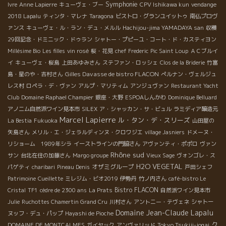
Symphonie
Ivre
Anne Lapierre
キューヴェ・ブー
CPV Ishikawa kun
vendange
2018 Lapalu
ティンタ・マレナ
Taragona
ビストロ・グランユイットゥ
南仏プロヴ
ァンス
キューヴェ・ル・ラン・デュ・メルル
Hachijou-jima YAMADAYA san
収穫
29回記念・ドミニック・ドゥラン
シャトー・プピーユ・コート・ド・カスティヨン
Millésime Bio
Les filles
vin rosé
桜・花見
chef Frederic
Pic Saint Loup
ＡＣブルイ
イ
キューヴェ・桜島
上田あゆみさん
ステファン・ロッシェ
Clos de la Briderie
竹富
Gilles Davasse de bistro FLACON
島・星のや・吉村さん
ぺルナン・ヴェルジュ
レス村
ロペラ・デ・ヴァン
アルプ・マリティム
アンジュヴァン
Restaurant Yacht
Club
Domaine Raphael Champier
銀座・大野
ESPOAしんかわ
Dominique Belluard
アノニム自然派ワイン見本市
SILEX
ア・シャッカン・サ・ビュル
ラミディア醸造元
Marcel Lapierre
ル・タン・デ・スリーズ
La Bestia
Fukuoka
山田屋の
矢島さん
メリル・エ・ジェラルディンヌ・クロワジエ
village Jasniers
ドメーヌ・
リショーム 1989年シラ
イーストラインの門脇さん
アヴァンティ・ポポロ
ヴァン
Rhône sud
サン
台北在住の加藤さん
Margo groupe
Vieux Sage
ヴォンゴレ・ス
H2O VEGETAL
オザミグループ
パゲティ
charibari
Pineau Denis
戸田シェフ
Patrimoine
Cueillette
ミレジム・ビオ2019
伊勢丹
竹ノ内さん
café-bistro Le
Bistro FLACON
Cristal
TF1
cèdre de 2300 ans
La Prats
自然派ワイン見本市
Julie
Ruchottes Chamertin Grand Cru
川村さん
アントニー・テヴェネ
シャトー
Domaine Jean-Claude Lapalu
ヌッフ・デュ・パップ
Hayashi de Pioche
ク
Tokyo Tsukiji-jogai
DOMAINE DE MONTCALMES
ガイヤック
アンヴァリッド