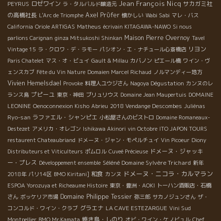
Jean François Nicq
ロゼワイン
サカガミ社
PEYRUS
ラ・タルバルド醸造元
の高橋社長
Axel Prϋfer
L'Arc de Triomphe
懐かしい
Wabi Sabi
マレ・バス
California
Oriole ARTIGAS
Matheus
écrivain KITAGAWA-NAWO
Si nous
Maison Pierre Overnoy
parlions Carignan
ginza Mitsukoshi Shinkan
Tavel
リヨン
Vintage 15
ラ・クロワ・デ・ラモー
パシオン・エ・ナチュール心斎橋店
Paris Chatelet
マス・オ・ビュイ
Gault & Millau
カバノン
ピエール橋
ワイン・ヴ
ェンスカブ
Fête du Vin Nature
Domaien Marcel Richaud
ノルマンディー地方
Vivien Hemelsdael
Provoke
料理人ユウジさん
Nagoya Dégustation
カンヌのレ
プピーユ
ランス島
東京・神田
ブリュリウス
Domaine Jean Maupertuis
DOMAINE
LEONINE
Oenoconnexion Kisho
Abrieu
2018 Vendange Descombes
Juliénas
Ryo-san
ラファエル・シャンピエ
小松屋さんのビストロ
Domaine Romaneaux-
Destezet
アメリカ・オレゴン
Ishikawa Akinori
vin Octobre
ITO JAPON TOURS
restaurent Chateaubriand
ドメーヌ・ジャン・モペルチュイ
Vin Picoeur
Diony
ドメーヌ・ジャッキ
Distributeurs et Viticulteurs
ポムロル
Cuveé Précieuse
ー・プレス
Séléné Domaine Sylvère Trichard
Développement ensemble
新年
ドメーヌ・ニコラ・カルマラン
和食
2018年
パリ14区
BMO Kiritani]
カンヌ
ESPOA Yorozuya et Richeaume Histoire
東京・豊洲・AOKI
トーハン酒販店・石橋
Domaine Philippe Tessier
さん
ボッケリア市場
弥三郎
サカノジュンさん
ザ・
グラエナ
コンコルド・ワイン・クラブ
LA CAVE ESTEZARGUE
Vini Sud
焼き鳥・しのり
Montpellier
BMO Mr.Kamata
オビ・ワイン・ケノビュル
Chef