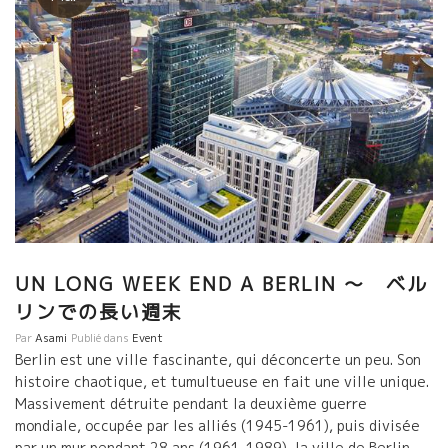
UN LONG WEEK END A BERLIN 〜 ベル
リンでの長い週末
Par
Asami
Publié dans
Event
Berlin est une ville fascinante, qui déconcerte un peu. Son
histoire chaotique, et tumultueuse en fait une ville unique.
Massivement détruite pendant la deuxième guerre
mondiale, occupée par les alliés (1945-1961), puis divisée
par un mur pendant 28 ans (1961-1989), la ville de Berlin