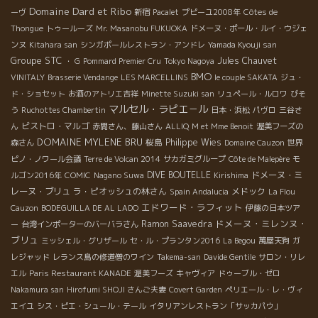
Domaine Dard et Ribo
ーヴ
新宿
Pacalet
プピーユ2008年
Côtes de
Thongue
トゥールーズ
Mr. Masanobu FUKUOKA
ドメーヌ・ポール・ルイ・ウジェ
ンヌ
Kitahara san
シンガポールレストラン・アンドレ
Yamada Kyouji san
Groupe STC
Jules Chauvet
・ G
Pommard Premier Cru
Tokyo Nagoya
BMO
VINITALY
Brasserie Vendange
LES MARCELLINS
le couple SAKATA
ジュ・
ド・ショセット
お酒のアトリエ吉祥
Minette Suzuki san
リュペール・ルロワ
びそ
マルセル・ラピエ－ル
う
Ruchottes Chambertin
日本・浜松
パヴロ
三谷さ
ビストロ・マルゴ
ん
赤間さん、藤山さん
ALLIQ
M et Mme Benoit
渥美フーズの
DOMAINE MYLENE BRU
桜島
Philippe Wies
森さん
Domaine Cauzon
世界
ピノ・ノワール会議
Terre de Volcan 2014
サカガミグループ
Côte de Malepère
モ
DIVE BOUTELLE
ドメーヌ・ミ
ルゴン2016年
COMIC
Nagano Suwa
Kirishima
レーヌ・ブリュ
ラ・ピオッシュの林さん
メドック
Spain Andalucia
La Flou
エドワード・ラフィット
Cauzon
BODEGUILLA DE AL LADO
伊藤の日本ツア
ドメーヌ・ミレンヌ・
Ramon Saavedra
ー
台湾インポーターのバーバラさん
ブリュ
ミッシェル・グリザール
セ・ル・プランタン2016
La Begou
萬屋天狗
ガ
レジャッド
レランス島の修道僧のワイン
Takema-san
Davide Gentile
サロン・リレ
エル
Paris Restaurant KANADE
渥美フーズ
キャヴィア
ドゥーブル・ゼロ
Nakamura san
Hirofumi SHOJI さんご夫妻
Covert Garden
ペリエール・レ・ヴィ
エイユ
シス・ピエ・シュール・テール
イタリアンレストラン「サッカパウ」