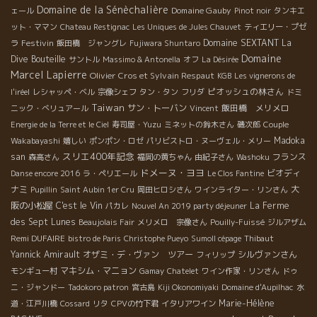
Domaine de la Sénèchalière
Domaine Gauby
ェール
Pinot noir
タンキエ
ット・ママン
Chateau Restignac
Les Uniques de Jules Chauvet
ティエリー・プゼ
Festivin
Domaine SEXTANT
La
ラ
飯田橋 ジャングレ
Fujiwara Shuntaro
Domaine
Dive Bouteille
サントル
Massimo & Antonella
オフ
La Désirée
Marcel Lapierre
Olivier Cros et Sylvain Respaut
KGB
Les vignerons de
ピオッシュの林さん
l'iréel
レシャッペ・ベル
宗像シェフ
タン・タン
フリダ
ドミ
Taiwan
サン・トーバン
飯田橋 メリメロ
ニック・べリュアール
Vincent
Energie de la Terre et le Ciel
寿司屋・Yuzu
ミネットの鈴木さん
磯次郎
Couple
Madoka
Wakabayashi
嬉しい
ポンポン・ロゼ
パリビストロ・ヌーヴェル・メリー
スリエ400年記念
san
フランス
森高さん
福岡の黄ちゃん
由紀子さん
Washoku
ドメーヌ・ヨヨ
ビオディ
Danse encore 2016
ラ・ペリエール
Le Clos Fantine
ナミ
大
Pupillin
Saint Aubin 1er Cru
岡田ヒロシさん
ワインライター・リンさん
阪の小松屋
C'est le Vin
La Ferme
パカレ
Nouvel An 2019 party déjeuner
des Sept Lunes
Beaujolais Fair
メリメロ 宗像さん
Pouilly-Fuissé
ジルアザム
Remi DUFAIRE
bistro de Paris
Christophe Pueyo
Sumoll cépage
Thibaut
Yannick Amirault
オザミ・デ・ヴァン ツアー
シルヴァンさん
フィリップ
マキシム・マニョン
モンギュー村
Gamay
Chatelet
ワイン作家・リンさん
ドゥ
ニ・ジャンドー
Tadokoro patron
宮古島
Kiji Okonomiyaki
Domaine d'Aupilhac
水
Marie-Hélène
道・江戸川橋
Cossard
リタ
CPVの竹下君
イタリアワイン