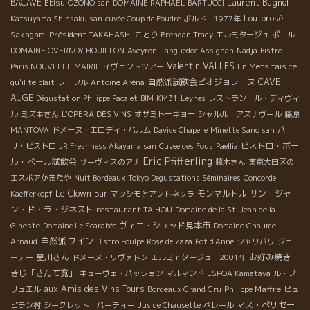
Laurent Bagnol
BACAVE
Ebisu
OZONO san
DOMAINE RAPHAEL BARTUCCI
Louforosé
Katsuyama Shinsaku san
cuvée Coup de Foudre
ボルドー1977年
Sakagami Président TAKAHASHI
ことり
Brendan Tracy
エルミタージュ
ポール
DOMAINE OVERNOY HOUILLON
Aveyron
Languedoc Assignan
Nadja
Bistro
Valentin VALLES
Paris NOUVELLE MAIRIE
イヴェントツアー
En Mets fais ce
CAVE
自然派試飲会ビオジョレーヌ
qu'il te plait
ラ・フル
Antoine Aréna
AUGE
Dégustation Philippe Pacalet
BIM
KM31
Leynes
レストラン ル・ディヴィ
ル
ミズキさん
L'OPERA DES VINS
オザミトーキョー
シャルル・アズナヴール
藤原
MANTOVA
ドメーヌ・エロディ・バルム
Davide Chapelle
Minette Sano san
パ
ビストロ・ポー
リ・ビストロ
JR Freshness Akayama san
Cuvee des Fous
Paellia
Eric Pfifferling
ル・ベール試飲会
サーヴィスのアナ
藤木さん
東京大田区の
エスポアかまたや
Nuit Bordeaux
Tokyo Degustations Séminaires
Concorde
Le Clown Bar
モンマルトル
サン・ジャ
Kaefferkopf
マッシモとアントネッラ
ン・ド・ラ・ジネスト
restaurant TAIHOU
Domaine de la St-Jean de la
ヴィニ・シュッド見本市
Gineste
Domaine Le Scarabée
Domaine Chaume
自然派ワイン
Arnaud
Bistro Poulpe
Rose de Zaza
Pot d'Anne
シャリバリ
ジェ
星川さん
お好み焼き・
ーテー
ドメーヌ・リヴァトン
エルミｒタージュ 2001年
きじ「さんて寛」
キューヴェ・パッション
マルマンド
ESPOA Kamataya
ル・ブ
aux Amis des Vins Tours
Philippe Maffre
リュエル
Bordeaux Grand Cru
ピュ
マス・ぺリセー
ピラン村
シークレット・パーティー
Jus de Chausette
ベレール