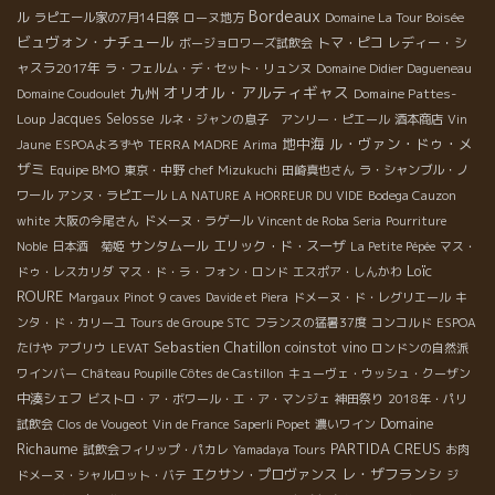
Bordeaux
ル
ラピエール家の7月14日祭
ローヌ地方
Domaine La Tour Boisée
ビュヴォン・ナチュール
トマ・ピコ
レディー・シ
ボージョロワーズ試飲会
ャスラ2017年
ラ・フェルム・デ・セット・リュンヌ
Domaine Didier Dagueneau
オリオル・アルティギャス
九州
Domaine Pattes-
Domaine Coudoulet
Loup
Jacques Selosse
ルネ・ジャンの息子 アンリー・ピエール
酒本商店
Vin
地中海
ル・ヴァン・ドゥ・メ
Jaune
ESPOAよろずや
TERRA MADRE
Arima
ザミ
Equipe BMO
東京・中野
chef Mizukuchi
田崎真也さん
ラ・シャンブル・ノ
ワール
アンヌ・ラピエール
LA NATURE A HORREUR DU VIDE
Bodega Cauzon
white
大阪の今尾さん
ドメーヌ・ラゲール
Vincent de Roba Seria
Pourriture
サンタムール
エリック・ド・スーザ
Noble
日本酒 菊姫
La Petite Pépée
マス・
Loïc
ドゥ・レスカリダ
マス・ド・ラ・フォン・ロンド
エスポア・しんかわ
ROURE
Margaux
Pinot
9 caves
Davide et Piera
ドメーヌ・ド・レグリエール
キ
ンタ・ド・カリーユ
Tours de Groupe STC
フランスの猛暑37度
コンコルド
ESPOA
Sebastien Chatillon
coinstot vino
たけや
アブリウ
LEVAT
ロンドンの自然派
ワインバー
Château Poupille Côtes de Castillon
キューヴェ・ウッシュ・クーザン
中湊シェフ
ビストロ・ア・ボワール・エ・ア・マンジェ
神田祭り
2018年・パリ
Domaine
試飲会
Clos de Vougeot
Vin de France
Saperli Popet
濃いワイン
Richaume
PARTIDA CREUS
試飲会フィリップ・パカレ
Yamadaya Tours
お肉
レ・ザフランシ
エクサン・プロヴァンス
ドメーヌ・シャルロット・バテ
ジ