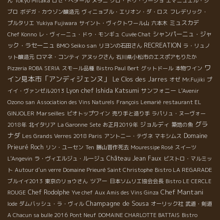
ん
Tokyo Mitaka
ロゼ・ぺタール
メラニ
クロ・ドゥ・ヴージョ
エマニュエル・ジ
ブロ
ボデガ・カウゾン醸造元
ヴィニョブル・エリオン・ダ・ロス
フレデリック・
ミュスカデ
プルタリエ
Yukiya Fujiwara
サイント・ヴィクトワール山
六本木
シャンパーニュ・ジャ
Chef Konno
レ・ヴィーニュ・ドゥ・モンギュ
Cuvée Chat
ック・ラセーニュ
BMO Seiko san
RECREATION
リヨンの石田さん
ラ・リュノ
ット醸造元
ロマネ・コンティ
アヌックさん
石川県小松市のエスポアもりたか
ワ
Pizzeria ROBA SERIA
スモール品種
Bistro Paul Bert
グットドール
本物ワイン
イン見本市「アンディジェンヌ」
Le Clos des Jarres
オゼ
Mr.Fujiki
プ
Lyon chef Ishida Katsumi
サンフォニー
イイ・ヴァンゼル2013
L'Avenir
Ozono san
Association des Vins Naturels
François Lemarié
restaurant EL
Marseilles
GINJOLER
ビオトップワイン
売り手と造り手
ラパリュ・ヌーヴォー
グラ
ジョルディ
2018年
北イタリア
La Garonne
Sete
お正月2019年
築地の魚
ナダ
Domaine
Les Grands Verres 2018 Paris
アントニー・テヴネ
マキシムス
Prieuré Roch
リン・ユーセン
Ten
勝山晋作死去
Mouressipe Rosé
スイーツ
Château Jean Faux
L'Angevin
ラ・ヴィエルジュ・ルージュ
ビストロ・マルミッ
ト
Autour d'un verre
Domaine Prieuré Saint Christophe
Bistro LA REGARADE
ツアー
ブルイイ2013
東京のリョウさん
日本ソムリエ協会会長
Bistro LE CERCLE
Chef Mantani
Chef Rodolphe
ROUGE
Yve chef
Aux Amis des Vins Ginza
Champagne de Sousa
Iode
ダムバッシュ・ラ・ヴィル
オーリック社
武道・剣道
A Chacun sa bulle 2016
Pont Neuf
DOMAINE CHARLOTTE BATTAIS
Bistro