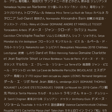
サンフォニーのまどかさん
ル・アザム
寿司職人・岡田大介
飲み会
ジュリアンヌ
Narbonne
Yamadaya Yajima san
三ツ星レストラン「カン・ロカ」
寿司シェフ・
トロワザム−ル
カ
ユウジロウさん
Rebecca
Miss Terre
La Nuit de Tokyo
カベルネ
Sud-Ouest
Alexandre Bain
タロニア
岩井さん
Normandie
収穫20年記念・
クリストフ・パカレ
Rémy et Olivier
DOMAINE ANDRE ET MIREILLE TISSOT
ドメーヌ・ジャン・クロード・ラパリュ
Torocadero
Arbois
Poulille
Christophe Foucher
Castillon
ソムリエの松本さん
シェフ・リョウさん
Seiya
ル・ルペール・ド・
Mondial du Vin biologique
フローランス
モンマルトル・ビス
カルトゥッシュ
Beaujolais Nouveau 2018
Nakamoto san
シュビドバ
Château
Dard et Ribo
Domaine Charlotte
Lestignac
炭焼・しのり
Henning
Fabrice
et Jean Baptiste Sénat
Le Vieux Bordeaux
Yuzu de Paris
ドメーヌ・ド・ラ・
マルセル・エ・クレール・リショー
ガランス
La Terre d'Or
銘酒祭
ジャン・ピエ
エスポア
ール・クワントロ
vin WA
La Cave de Belleville Paris20e
BIOJOLAISE
ツアー
鳥海シェフ
ITO sejour bien occupe au Japon
LEONIS
Pernand Vergelesse
ダール・エ・リボ
René Jean
西尾さん
vendange 2021
DOMAINE THOMAS
パリ観
ROUANET
LA CAVE D’ESTEZARGUES
1998年
Le Nouvel An 2019
Calim
ラモンさん
光
Monica
Tanta Marena
カルボ・キュルトゥ
キョーコ・デュシェー
ドメーヌ・
ヌ
Saint Chignan
新年2019年
ジュリアン・ドゥラン
Anthony Guix
リショーム
Tsuchida
トゥルイヤス
国会議事堂
Valence Cachette etoilé
Château
Poupille 2015
Cachette Masa chef
Take chan
カキと白ワイン
ワイン「和」
9カ