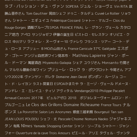
ラブ・パッション・デュ・ヴァン
ジュル・ショーヴェ
SOPEXA
Vin RITA
故
勝山晋作さん
Tom Gauthier
岡田シェフ
ドゥニ・タルデュ
Cuveé Le Rollier
リョウ
シャトー・エギュイユ
さん
Frédérique Cossard
シャトー・マルゴー
Clos du
カタロ
Rouge Gorges
酒販グループESPOA
FRANCE FINAL
レ・グラン・ヴェール
ニア地方
アぺロ
サンジョゼフ
伊藤の誕生日
ビストロ・セレスタン
オリビエ・ク
ラフォレ・ヌーヴォー18
ロス
中川マリ
ヴァレり
フランス・ツアー
コート・デ
エスポ
ュ・ローヌ
アブリュー
ＢＭОの山田さん
France Canicule 37℃
Galéjade
Mathieu Lapierre
ア・ゴトー
ジャン・ポー
アンジェ自然派ワイン見本市・
ル・ドーマン
萬屋酒店
Miyamoto
Galapia
シェナ
ユウジさん
Monsanto
竹間さ
プリューレ・ロック
ん
マルセル最後の年ワイン
ラ・ポワヴロット
今尾さん
アブ
リウ2002年
ヴァンサン・ガレタ
Domaine Jean David
ポンポン・ルージュ
コー
ト・ド・レイヨン
ラスト営業日
ESPOAかまたや
ラ・ミーゾ・ヴェール
ドメーヌ・
アンドレ・エ・ミレイユ・ティソ
アヴィタル
Vendange2018 Philippe Pacalet
Arnaud Cassini
2017年 ビュルアゼロ
2018 ボジョレヌーヴォー
ムロン・ド・
Le Clos des Grillons
Domaine Richeaume
ナル
ブルゴーニュ
France Tours
ボンヌ
La Poivrotte
Salon Les Anonymes
銀座三越新館
Bourgeuil
Tan san
ジャジャキス
JEAN LOUIS POUDOU
シェフ・丈
Pascale Choime
Nomura Naoko
タン
Nîmes
有馬
Yamada Shopping Center
シャン・リーブル
シャトー・ジャン・
フォー
Ouverture de la cave Trois Amours
ピエール・アリエ
タヴェル・ヴァンタ