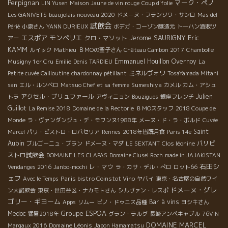
Perpignan
マーク・ペノ
LIN Yusen
Maison Jaune de vin rouge
Coup d'folie
Les GANIVETS
beaujolais nouveau 2020
ドメーヌ・フランソワ・サンロ
Mas del
試飲会
Périé
小泉さん
YANN DURIEUX
ボデガ・コーゾン醸造元
トーハン酒販ツ
エスポア
モンペリエ
Jerome SAURIGNY
Eric
クロ・マソット
アー
KAMM
ルイック
Mathieu
ＢＭОの聖子さん
Château Cambon 2017
Chambolle
Emmanuel Houillon Overnoy
Musigny 1er Cru
Emilie
Denis TARDIEU
La
ミネルヴォワ
Petite cuvée Cailloutine
chardonnay pétillant
TosaYamada Mitani
Sumeshiya
san
エル・ルンベロ
Matsuo Chef et sa femme
カメル
カム・アシュ
アクセル・プリュファール
Julien
トラ
アヴィニョン
Bouzigues
銀座フレンチ
Guillot
La Remise 2018
Domaine de la Rectorie
ＢＭОスタッフ
2018 Coupe de
Monde
ラ・ヴァンダンジュ・デ・モワンヌ1988年
メーヌ・ド・ラ・ボルド
Cuvée
Saint
Marcel
パリ・ビストロ・ロバセリア
Rennes
2018年皆既月食
Paris 14e
Aubin
パリビ
ブルゴーニュ・ブラン
ドメーヌ・マダ
LE SEXTANT
Clos léonine
ストロ試飲会
DOMAINE LES CLAPAS
Domaine Clusel Roch
made in JAJAKISTAN
石田シ
レ・マウ
Vendanges 2016
Janbo-mochi
ラ・カサ・デル・ぺロ
ロット66
ェフ
Paris bistro Coinstot Vino
Avec le Temps
ヤバイ
東京・名古屋の自然ワイ
ドメーヌ・グレ
ン大試飲会
東京・世田谷区・ナカモトさん
シルヴァン・レスポ
ゴリー・ギヨーム
Bar à vins
Apps
リムー
ピノ・ドゥニス品種
ヨシキさん
Groupe ESPOA
Medoc
猛暑2018年
グラン・ラルグ
長崎アンペキャブル
76VIN
DOMAINE MARCEL
Domaine Léonis
Margaux 2016
Japon Hamamatsu