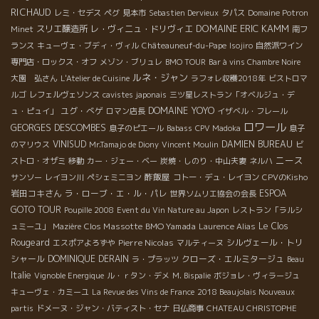
RICHAUD
レミ・セデス
ペグ
見本市
Sebastien Dervieux
タパス
Domaine Potron
DOMAINE ERIC KAMM
スリエ醸造所
レ・ヴィニュ・ドリヴィエ
Minet
南フ
ランス
キューヴェ・ブディ・ヴィル
Châteauneuf-du-Pape
Isojiro
自然派ワイン
専門店・ロックス・オフ
メゾン・ブリュレ
BMO TOUR
Bar à vins Chambre Noire
ルネ・ジャン
大園 弘さん
L'Atelier de Cuisine
ラフォレ収穫2018年
ビストロマ
ルゴ
レフェルヴェソンス
cavistes japonais
三ツ星レストラン「オベルジュ・デ
DOMAINE YOYO
ユグ・べゲ
ュ・ピュイ」
ロマン店長
イザベル・フレール
ロワール
GEORGES DESCOMBES
息子のピエール
Babass
CPV Madoka
息子
VINISUD
DAMIEN BUREAU
のマリウス
Mr.Tamajo de Diony
Vincent Moulin
ビ
ニース
ストロ・オザミ
移動
カー・ジェー・ベー
炭焼・しのり・中山夫妻
ネルハ
酢飯屋
サンソー
レイヨン川
ペシェミニヨン
コトー・デュ・レイヨン
CPVのKisho
岩田コキさん
ラ・ローブ・エ・ル・パレ
ESPOA
世界ソムリエ協会の会長
GOTO TOUR
Poupille 2008
Event du Vin Nature au Japon
レストラン「ラルシ
Clos Massotte
BMO Yamada
Le Clos
ュミーユ」
Mazière
Laurence Alias
Rougeard
Pierre Nicolas
シルヴェール・トリ
エスポアよろずや
マルティーヌ
シャール
DOMINIQUE DERAIN
クローズ・エルミタージュ
ラ・プラッツ
Beau
Italie
Vignoble Energique
ル・ｒタン・デメ
M. Bispalie
ボジョレ・ヴィラージュ
キューヴェ・カミーユ
La Revue des Vins de France
2018 Beaujolais Nouveaux
partis
ドメーヌ・ジャン・バティスト・セナ
日仏商事
CHATEAU CHRISTOPHE