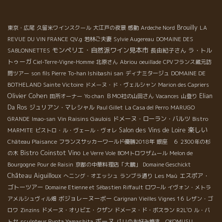
Brouilly
東京・広尾
久留米ワインスクール
大江戸の夜景
感動
Ardeche Nord
LA
REVUE DU VIN FRANCE
QV.g
若林ご夫妻
Sylvie Augereau
DOMAINE DES
モンペリエ・自然派ワイン見本市
長由紀子さん
ラ・トル
SABLONNETTES
トゥーガ
Ciel-Terre-Vigne-Homme
北原さん
Abriou
oeuillade
CPVフランス蔵元訪
問ツアー
son fils Pierre
To-han Ishibashi san
ディナミタージュ
DOMAINE DE
BOTHELAND
Sainte Victoire
ドメーヌ・ド・ヴェルシャン
Marion des Capriers
Olivier Cohen
Elian
田所オーナー
Yo chan
ＢＭО社の山田さん
Vacances
山登り
Da Ros
ジュリアン・マレシャル
Paul Gillet
La Casa del Perro
MARUGO
Vin Raisins Gaulois
ドメーヌ・ローラン・バルツ
GRANDE
Imao-san
Bistro
楽しい
Salon des Vins de Loire
MARMITE
ビストロ・ル・ヴェール・ヴォレ
Château Plaisance
フランスサッカーワールド優勝2018年
銀座 ６
2300年の杉
Bistro Coinstot Vino
の木
Le Verre Vole
BOMトロワザムール
Melon de
Bourgogne
Pour de Raisin
京都の中華料理店「大鵬」
Domaine Geschickt
Château Aiguilloux
エスポア・
へニング・オエッシュ
ランブラ通り
Les Maù
ゴトーツアー
Domaine Etienne et Sébastien Riffault
ロワ−ル
イヴォン・メトラ
ボジョレーヌーボー
アメルシュヴィル畑
Carignan Vieilles Vignes 16
レザン・ゴ
ロワ
Zinzins
ドメーヌ・オリビエ・クザン
ドメーヌ・ド・ボスラン
R2L'O
ル・バ
ボーヌ
トセ
sculpteur Ryota Yamashita
パリのお好み焼き OKOMUSU