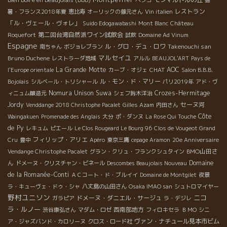
ペシコ
猛
レストラン
暑・フランス2018年夏
恵比寿
オーリックの藤元さん
Vin italien
「ル・ヴェール・ヴォレ」
Suido Edogawabashi
Mont Blanc
Château
第二回台湾自然派ワイン試飲会
Roquefort
試飲
Domaine Ad Vinum
Espagne
ル・グロ・デュ・ロワ
Takenouchi san
南ちゃん
ボジョレブラン
マルセイユ
Bruno Duchene
レストラーダ地域
アルル
BEAUJOL'ART
Pays de
La Grande Motte
CHAT
AOC
l'Europe orientale
カーブ・オジェ
Salon B.B.B.
ル・モン・ド・マリー
Bojolais
シルベール・トリシャール
パリ2019年
アド・ヴ
Nomura Unison Suwa
Crozes-Hermitage
ィニュム醸造元
シェフ鈴木洋治
Jordy
セーヌ河
Venddange 2018 Christophe Pacalet
Gilles Azam
内田さん
Côte
Waingakuen
Promenade des Anglais
大分
ポ・ダンヌ
La Rose Qui Touche
de Py
レキュム
ピエール
Le Clos Rougeard Le Bourg 96
Clos de Vougeot Grand
フィリップ・アリエ
Cru
豊中
Apéro
東京三鷹
cepage Aramon
20e Anniversaire
BMO山田さ
Vendange Christophe Pacalet
グラン・クリュ・フランクシュタイン
ん
Domaine
ドメーヌ・クリスチャン・ビネール
Descombes Beaujolais Nouveau
de la Romanée-Conti
ＡＣコート・ド・ブルイイ
Domaine de Montgilet
夜景
ラ・キューヴェ・ドゥ・シャ
八丈島の山田さん
Osaka IMAO san
シュトロマイヤー
野村ユニソン
ニコ
ドメーヌ・ダニエル・サージュ
ガラピア
ラ・デジレ
ラ・ルノー
西南部地方
渋谷康弘さん
マダム・ロゼ
フィロキセラ
ＢＭО
シニ
ヴァン・ナチュール見本市ビム
ア・ジャズバンド・カロリーヌ
クロス・ロード社