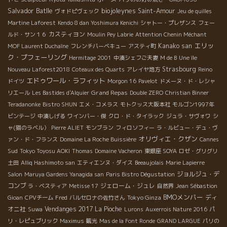
Salvador Batlle
biojoleynes
Saint-Amour
ヴォドピヴェック
Jeu de quilles
Martine Laforest
Kendo 8 dan Yoshimura Kenichi
シャトー・プレザンス
フェー
カスティヨン
ルド・サン１６
Moulin Pey Labrie
Attention Chenin Méchant
エリッ
Kanako san
MOF Laurent Duchaîne
フレンチバーベキュー
アスティ町
ク・プフェーリング
Hermitage 2001
中湊シェフご夫妻
M de B
Une île
Strasbourg
Nouveau Laforest2018
Coteaux des Quarts
アレイヤ地方
Reino
エドゥワール・ラフィット
ドイツ
Morgon 16
Pavelot
ドメーヌ・ド・レシャ
Grand Repas
リエール
Les Bastides d'Alquier
Double ZERO
Christian Binner
Teradanonke
Bistro SHUN
エメ・コメラス
モトクッス大阪本社
モルゴン1997年
ビンテージ
中湊しげる
ワインバー・俊
クロ・ド・タイラック
ジュラ・サヴォワ
シ
ャ(猫のラベル）
Pierre ALIET
モンブラン
フィロソフィー
ラ・ルビュー・デュ・ヴ
オリヴィエ・クザン
ァン・ド・フランス
Domaine La Roche Buissière
Cannes
Sud
Tokyo Toyosu AOKI
Thomas
Domaine Vacheron
東銀座 SOYA
ロゼ・グリグリ
土田
Alliq Hashimoto san
エティエンヌ・ダイス
Beeaujolais
Marie Lapierre
ジョルジュ・デ
Salon
Maruya Gardens Yanagida san
Paris Bistro Dégustation
コンブ
ジェローム・ジュレ
ラ・ベスティア
Metisse 17
自然界
Jean Sébastion
BMOメンバー
Tokyo Ginza
ディ
Gioan
CPVチーム
Fred
バルセロナの佐竹さん
オニ社
Vendanges 2017
La Pioche
Suwa
Lurons
Auxerrois Nature 2016
パ
リ・レピュブリック
Maximus
観光
Mas de la Font Ronde
GRAND LARGUE
パリの