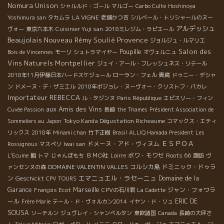
Nomura Unison
シャルルド・ゴール
マルゴー
Carbo Culte
Hoshinoya
LA VIGNE
Yoshimura san
タカムラ
老舗かつ吉
シルベール・トリシャールのヌー
アルデッシュ
ヴォー
東京六本木
Cuisinier Yuji san
2018ミレジム・ラピエール
Beaujolais Nouveau
Provence
Rémy Soulié
ジョルジュ・ルマリエ
Salon des
Poupille
Bois de Vincennes
モーリ
シュトラマイヤー
オヴェルニュ
Vins Naturels Montpellier
ジェイ・アール・フレッシュネス・リテール
2018年11月伊藤日本ハードスケジュール
ローラン・フェル
貴腐
ドゥニー・デシャ
ン
ドメーヌ・デ・ザミエル
2018年ボジョレ・ヌーヴォー・クリストフ・パカレ
Importateur REBECCA
ル・タジンヌ
Paris République
エピスリー・フィン
aux Amis des Vins
Cuvée Passion
長崎
the Thames
Président Association de
Tokyo Kanda Dégustation Richeaume
Sommeliers au Japon
コマックス・エティ
リックス
2018年
Minami chan
竹下正樹
Brasil
ALLIQ Hamada President
Les
ＥＳＰＯＡ
ドメーヌ・アド・ヴィヌム
Rossignoux
マスぺリ
Iwai san
ＢＭО社
ボワ・モワセ
Roots 66
L'Ecume
鮨
トマ
じゃんぼもち
Loirre
諏訪
ヴ
DOMAINE VALENTIN VALLES
コルシカ島
ドミニック・ドゥラ
ァンセンヌの森
エマニュエル・ラセーニュ
ン
Geschickt
Domaine de la
CPV TOURS
Garance
Marseille
ジャン・フォワラ
François Ecot
CPVの石川君
La Cadette
ール
ERIC DE
Frère Marie
テール・ド・ヴォルカン2014
イヤン・ド・リュ
SOUSA
ソーテルン
ジュヴレイ・シャンベルタン
東欧諸国
Canada
長崎の大坪さ