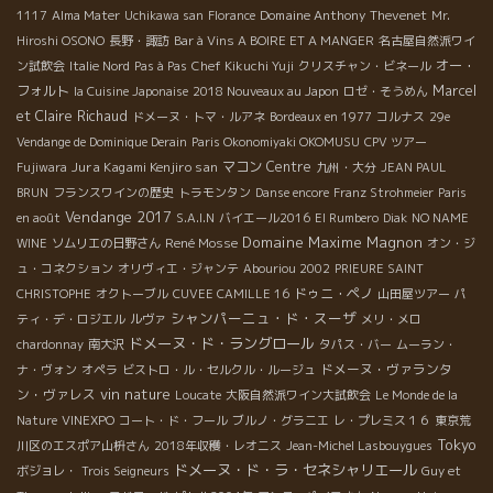
Domaine Anthony Thevenet
1117
Alma Mater
Uchikawa san
Florance
Mr.
Hiroshi OSONO
長野・諏訪
Bar à Vins A BOIRE ET A MANGER
名古屋自然派ワイ
オー・
ン試飲会
Italie Nord
Pas à Pas
Chef Kikuchi Yuji
クリスチャン・ビネール
フォルト
Marcel
la Cuisine Japonaise
2018 Nouveaux au Japon
ロゼ・そうめん
et Claire Richaud
ドメーヌ・トマ・ルアネ
Bordeaux en 1977
コルナス
29e
Vendange de Dominique Derain
Paris Okonomiyaki OKOMUSU
CPV ツアー
Jura Kagami Kenjiro san
マコン
Centre
Fujiwara
九州・大分
JEAN PAUL
BRUN
フランスワインの歴史
トラモンタン
Danse encore
Franz Strohmeier
Paris
Vendange 2017
en août
S.A.I.N
バイエール2016
El Rumbero
Diak
NO NAME
Domaine Maxime Magnon
René Mosse
WINE
ソムリエの日野さん
オン・ジ
ュ・コネクション
オリヴィエ・ジャンテ
Abouriou 2002
PRIEURE SAINT
ドゥニ・ペノ
CHRISTOPHE
オクトーブル
CUVEE CAMILLE 16
山田屋ツアー
パ
シャンパーニュ・ド・スーザ
ティ・デ・ロジエル
ルヴァ
メリ・メロ
ドメーヌ・ド・ラングロール
chardonnay
南大沢
タパス・バー
ムーラン・
ドメーヌ・ヴァランタ
ナ・ヴォン
オペラ
ビストロ・ル・セルクル・ルージュ
vin nature
ン・ヴァレス
Loucate
大阪自然派ワイン大試飲会
Le Monde de la
Nature
VINEXPO
コート・ド・フール
ブルノ・グラニエ
レ・プレミス１６
東京荒
Tokyo
川区のエスポア山枡さん
2018年収穫・レオニス
Jean-Michel Lasbouygues
ドメーヌ・ド・ラ・セネシャリエール
ボジョレ・
Trois Seigneurs
Guy et