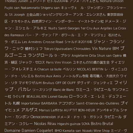
Thomas Jullien
エドワード
ピトル2004年
アンヌ・パイエさん
Nonura Unison
Fujiki san
Nakaminato Shigeru san
キューヴェ ル・ジャンボン・ブランシャー
ル
St Joseph
土佐山田ショッピングセンター
アンヌ・エレンヌさん
東京世田谷
ドメーヌ・ジ
区・ナカモトさん
自然派ワイン・インポーター・イーストライン社
ャン・ミシェル・アルキエ
Nuits Saint Georges 1er Cru Aux Argillas
La Croix
des Rameaux
バー・ア・ヴァン「ア・ボワール・エ・ア・マンジェ」
石川さん
ジャン・フランソ
ラ・ボエム
Les Armières
Crosse Road
シャルドネ2016年
ブ
ワ・ニック
植村シェフ
Tokyo Uguisudani
Vin Nature BIM
Chiroubles
ルゴーニュ
ラングロール
ラ・プラツ
Angleterre
Oita Shun san
Opéra
横
ティエリ
浜・緑区
ジャック・セロス
Paris Vini Vision
ユキさんの50歳の誕生会
ー・フォレスチエ
A Chacun sa bulle
ベルリン
NICOLAS BERTIN
レ・ヴィニュロ
ン・ドゥ・リレエル
Bistro Aux Amis
ノートルダム寺院
寿司職人・大田大介
ワイ
フィリ
ン・リタ
マドモワゼルＭ
Brulius
OFF DE OUFF
ダヴィデ・ジェンティエ
ップ・パカレ
カミーユ・ラピエール
リースリング
Blanc de Blanc
サンフォニ
ローランス・エ・レミ・デュフェー
ー社
うぐいす
BEAUJALIEN
Lionel Gauby
プイ
トル
札幌
Importateur BARBARA
アコワボン
Saint-Etienne-des-Oullières
アルザス
イヒュメ
シャ
Marius Laffitte
AU P'TIT BON-HEUR
アンペキャブル
トー・カンボン
Oenoconnexion
ラピエール
ダ
ドメーヌ・ドゥ・ラ・ガランス
Bistro Brutal
ミアン・コクレー
Nicolas Réau
Higashi guinza SOYA
Domaine Damien Coquelet
BMO Kamata san
Nozaki Wine Shop
ミーゾ・ヴ