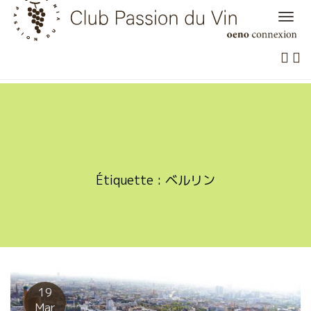
Skip
to
content
Étiquette :
ベルリン
19
Mar