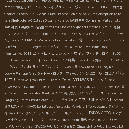
ビストロ・レ・キャノン
Repaire et Cartouche
中村さん
wine bar Vino Veritas
ボジョレ・ヌーヴォー
西南部
カウゾン醸造元
ビュイソナント
Domaine Belluard
Charles Aznavour
Aux Amis d’une Franche
Domaine Ad Vium
Conception Kato
Shubidoba
san
AC Cote de Brouilly
Nora
大阪の醸造者
Sommelier Matsumoto
san
神奈川県藤沢市
名古屋
chef Xavi
Clos des Vignes du Maynes
シェフ・紺野
エ
STC Tours
ニンドさん
Ishibashi san
Biotop Wines
レストラン「フルー・ド・タ
南ローヌ
ン」
roman 'TERROIR'
Mariage de Nomura Takaki
ステファン・モラン
montagne Sainte Victoire
フォジェール
La Corse
Ueda Ayumi san
ビストロ・コワンスト・ヴィノ
Montcalmès 2011
プイッチ・ロドー
BUDO
麻美
11
Nakayama san
デート
Sorcellerie 2017
Tokyo Hiroo
調布
LESTIGNAC
マ
Sakurajima
ルゴグループ
小松
長ユキ子さん
ラヴニールの大園さん
Chéna
バル
Louvre
Philippe Aliet
シャトー・ロック・フォール
ジャンピエール・ロビノ
セロナ
Oriol ARTIGAS
Thierry Puzelat
Miyako-jima
Chut ......Derain
Japon
NAGOYA Vin Nature grande dégustation
La Pierre chaude
La Trenchée
共
シャンパーニュ
栄
Caviar
street Rambla
オーリックスの橋元さん
London The
ロワール地方
Laughing Heart
Chant Coucou
アミ・ビュヴォン
ゲシクト
Avital
オスピス・ド・ボーヌ
Le Batossay
Yokosuka
Valérie
L'Effervescence
アグヤーナ
ESPOA GOTO
村
Grand Cru
サンシニャン
ルージュ・ゴルジュ
フレッド
エスポア
よろずやつツアー
キューヴェ・シャ
Vin de primeur
霧島
シノン城
レ・ザルミエー
ル
パリ・ベルヴィル
S'ACCAPAU
サン・ジョゼフ
Ginza bistro PAUL
レカール lot