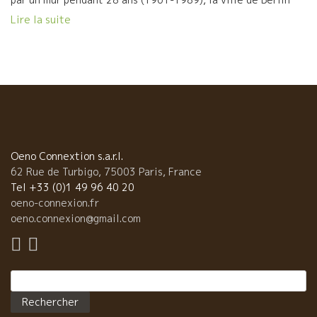
est aujourd’hui une capitale moderne, résolument tournée
Lire la suite
vers l’avenir. ベルリンは魅力的だが少し戸惑いを感じる街です。
第二次世界戦争ではボロボロにされ、1945年から1961年の間連
合国に占領され、その後28年間(1961-1989)真っ二つに切り裂か
れ、混沌とした歴史をくぐり抜いてきました。しかし、だからこ
そ今となってはモダンで未来的な街に変化しているのです。 A ma
grande surprise, Berlin est une ville immense (environ 8 fois
Paris), il n’y a pas vraiment de centre ville mais une
multitude de quartiers qui ont chacun leur charme et leur
particularité. Il ne faut pas hésiter à prendre le bus ou le
Oeno Connextion s.a.r.l.
métro pour changer de quartier. (Toutes les adresses et
62 Rue de Turbigo, 75003 Paris, France
coordonnées citées […]
Tel +33 (0)1 49 96 40 20
oeno-connexion.fr
oeno.connexion@gmail.com
Rechercher :