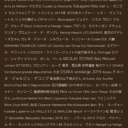
Sakagami Hino-san
Arts et Metiers
サカガミ
Cuvée La Poivrotte
レ・ガニヴ
ェ
カルフォルニア
ラ・トランシェ 2016年
2018年ヌーヴォー・レミー・デュフェ
ートル
ジュラの鏡さん
CPVメンバー
Boourgogne
ジュスト・シエル
サロン
マル
ゴ・グループ
Dijon
A boire et a Manger
tapas
プピーユ・カスティヨン
マチュと
マリオン
プロムナード・デ・ザングレ
Hennig Hoesch
LES GAMAYS
長女のマドレ
ーヌちゃん
セレネ・ドメーヌ・シルヴェール・トリシャール
Cuvée OSE
大鵬
DOMAINE FRANCOIS SAINT-LO
Sachiko san
Ginza Kiji Okonomiyaki
エドワー
ル・ラフィット
バルセロナ・ワインエージェントの佐竹裕子さん
Portugal
ロマ
NICOLAS TESTARD
Bois Moisset
ン・シャプイ
ビストロ・ポール・ベール
sylvain DITTIERES
フロリアン・ルーズ
東京・恵比寿
世界遺産
剣のワイン
OSAKA
OSAKA
vendange 2019
ドメー
Anjou
Vin Nature grande dégustation
大近
ヌ・ジョルジュ・デコンブ
彫刻家の山下亮太さん
Antoine Joly
Aurélie
Bistro Paul Bert Dégustation
石川亜樹則
2018年ボジョレ・ヌーヴォー出荷
シ
Nice
ャトー・カッシーニ
豊通食料株式会社
Le Vin en Tête
Sans Temps
大分の俊
さん
La Grosse Nadine Vin Blanc Liquoreux
Fukuoka Imao-san
フェニックス
台北
Wine Style WINO
Cézanne
Madeleine fille d'Alexandre Bain
モト・ヌーヴォー
Famille Lapierre
菊池シェ
LA VRILLE ET LE PAPILLON
Benoit
イーストライン社
フ
Descombes Beaujolais Nouveau 2018
ピノ・ノワール 2016
マルク・ぺナベー
ル
オー・ラングドックのロックブラン村
グルナッシュ・ブラン
Géorgie
La Vierge