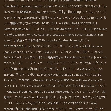
イヤン・ベルトラン
ン
バーベキュー・ソワレ
Soleil Couchant
Domaine
Chambertin
Domaine Jerome Saurigny
ボジョレワイン全体の一大イヴェント
Les
伊藤與志男
Tokyo Roppongi
Prémices 16
Beaujplais
パザパ
ジュヴレ・シャンべ
ルタン
Mr. Hiroto Maruyama
谷井さん
ラ・コリーヌ・アンスピレ
Saint-Peray
セ
後藤アキ子さん
CYRIL ALONZO
BAPTISTE COUSIN
レネ
TAVEL ROSE
Domaine Picatier
レミー・スリエ ロゼ
Uemura cherf
マリー・ローズ
Bistro Soif
Côtes Du Rhône
イオデ
Les Etats-Unis
Au couchant
Sendai
Takahashi san
La
stands
居酒屋・ユメキチ神田
Paris bistro Chateaubriand
サン
Méditerranée
Domaine
モルゴン2017年
ドメーヌ・オー・ブリュガス
NAHA
jean michel alquier
ジロンナ三ツ星レストラン「カン・ロカ」
ADヴィニュム社
Sena
ドメーヌ・リリアン・ボシェ
高山南美さん
Tokyo Bunkyo ku
シャトー・カン
レミー・デュフェートル
アクセル・プリュフ
ボン2017
マス・ロー・ブラン
ァー
Domaine des Griottes
ジェラール・ゴビー
ニースのオリヴィエ
Une
アルマ・マテル
Domaine du Matin Calme
Tranche
La Pioche Hayashi san
Aux Amis
ニクタロピ
Champs Libre
François RIBO
Terres Dorées
Corbiere
ラ・
ルクレアシオン
ヴィエイユ・ジュリアンヌのジャンポール
丸山宏人さん
ディオニ
ー
Châpeau Melon
Restaurant 3 étoiles Auberge du Puis
リショー
ウグイス・紺
野真シェフ
Ecrivain Vin LIN san
サぺルリ・ポぺト
ラングロールのエリックとマリ
Bruno Schueller
Les Affranchis
ー・ロー
Bistro La Vigne
Obi Wine
France
Kenobull
輸出業者ＢＭＯ
Asami
ビストロ・ラ・レガラード
ラ・カーヴ・