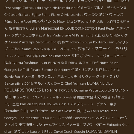
ン・ボック
ル・クロ・デ・ジャール
Jun san
ユンヌ・トランシュ
ジュリ
Denis
Deschamps
Coteaux du Layon
Histoire du vin
ドメーヌ・ブルノ・デュシェンヌ
ヴァランタン・ヴァレス
Château Gaillard
Eglise Saint Pierre
OlivierJeantet
南スペイン
ジュンさん
Rémy Soulié Rosé
De Moor
カナダ
大阪 大近社の木村さ
Julien Mareschal
ん
野村高城さん
EN JOUE CONNECTION
Paul Reder
バティス
丸山さん
ト・クザン
ジェロボアム
Arles
Madmoiselle M
Paris night
GINZA 6
ケ
ケ
Cuvee Printemps
Salon Bio Top
桜
熊本
Tokyo Shibuya Koutarou san
フィリッ
ジャン・クロード・ラパリ
プ・デルメ
Saint Jean
シャルドネ・ペティアン
ュ
STC
ルノワール1989年
Domaine Chamonard
ボジョレ・ヌーヴォーフェアー
Nakayama Yoshinori san
BUNON
桜島の噴火
ルフォーロゼ
Nuits Saint-
Eau Forte
Georges
Le P'tit Pinard
Sommelière Kenny
作家・リンさん
共存
Garde Fou
ドメーヌ・ラファエル・バルトゥッチ
オリヴァー
クード・フォリ
DOMAINE DES
Sakurajima 2016
アルノ・カッシーニ
Chef Yuji san
FOULARDS ROUGES
Lapierre
ジュリアン・
TRIPLE A
Domaine Patte Loup
ギヨ
キューヴェ・ソレイユ・テール・クール
名古屋試飲会
お好み焼き「パセミ
ア」
土佐
Damien Coquelet Nouveau 2018
アカデミー・ド・ヴァン・東京
Domaine Philippe Delmée
Patis des Rosiers
宮川さん
Paris restaurent
Georges Cinq
Matthieu BOUCHET
ルーツ66
Sancerre
ワインカヴィスト・ロック
ス・オフ
東京神田・リショームワイン会
ドメーヌ・ブノワ・クロー
Fukuoka Kou-
タヴェル
DOMAINE DAMIEN
chan
Laurent FELL
Cuveé Ouech Cousin