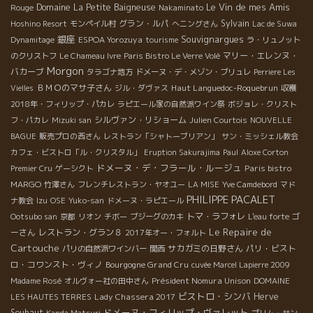
Le Vin de mes Amis
Domaine La Petite Baigneuse
Rouge
Nakaminato
グラン・ルパ
Sylvain
Hoshino Resort
モンペイル村
へニングさん
Lac de Suwa
銀座
Souvignargues
ESPOA Yorozuya
Dynamitage
tourisme
ラ・リュノット
マリー・エレンヌ・
のクリストフ
Le Chameau Ivre
Paris Bistro Le Verre Volé
Morgon
バカーブ
タラゴナ地方
ドメーヌ・デ・メゾン・ブリュレ
Perriere Les
ＢＭＯのマサ子さん
Haut Languedoc-Roquebrun
Vielles
ジル・ダヴァス
収穫
2018年・フィリップ・パカレ
ラピエール家の自然派ワイン祭
ボジョレ・クリスト
シルヴァン・リショーム
フ・パカレ
Mizuki san
Julien Courtois
NOUVELLE
BAGUE
販売プロの西さん
レストラン「シャトーブリアン」
サン・ミッシェル教会
カフェ・ビストロ「ル・クリスタル」
Eruption Sakurajima
Paul
Aloxe Corton
ドメーヌ・デ・フラール・ルージュ
Paris bistro
Premier Cru
ゲーシクト
MARGO
竹澤さん
フレンチレストラン・ヤオユー
LA MISE
Yve Camdebord
マド
PHILIPPE PACALET
ナ教会
Izu
OSE
Yuko-san
ドメーヌ・ラピエール
トマ・ラフォレ
ゴ
Ootsubo san
京都
リオン
チボー
ブジーグのカキ
L'eau forte
Le Repaire de
ーさん
レストラン・グラン８
2017年オー・フォルト
Cartouche
サカガミの日野さん
パリ・ビスト
パリの自然派ワインバー
関西
ロ・コワンスト・ヴィノ
Bourgogne Grand Cru
cuvée Marcel Lapierre 2009
Président Nomura Unison
Madame Rosé
オルヴォー社の田中さん
DOMAINE
ビストロ・シンバ
Lady Chassera 2017
Herve
LES HAUTES TERRES
ドメーヌ・フィリップ・ヴァレット
Souhaut