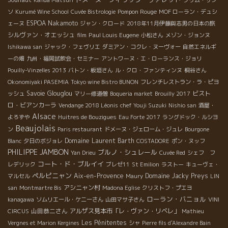
Kanda Matsuri
プリム・サン
Pompon Rouge
ソ
Kurumé Wine School
Cuvée Bistrologie
MOF ローラン・デュシ
ESPOA Nakamoto
ェーヌ
ジャン・クロード
2018年11月伊藤與志男の日本の旅
シルヴァン・オエッシュ
Paul Louis Eugene
film
小松さん
メゾン・ジョンヌ
Ishikawa san
ジャック・フェヴリエ
ダミアン・コクレ・ヌーヴォー
自然エネルギ
ーの畑
九州・福岡試飲会・セミナー
アントワーヌ・エ・ローランス・ジョリ
Pouilly-Vinzelles 2013
バトン・板垣さん
ル・クロ・ファンティンヌ
桐谷さん
Okonomiyaki PASEMIA
Tokyo wine Bistro BUNON
フレンチレストラン・ラ・ピヨ
Savoie
Glouglou
ビスト
ッシュ
マリー修道僧
Boqueria market
Brouilly 2017
ロ・ビアンカーラ
Vendange 2018 Léonis
chef Youji Suzuki
Nishio san
酒屋・
Alsace
よろずや
Huitres de Bouzigues
Eau Forte 2017
ラングドック・ルシヨ
Beaujolais
ン
Paris restaurant
ドメーヌ・ジェローム・ジュレ
Bourgone
Domaine Laurent Barth
Blanc
夕日のボジョレ
COSTADORE
ポン・ヌッフ
PHILIPPE JAMBON
ブルノ・シュレール
Yan Drieu
Cuvée Red
シェフ フ
コート・ド・ブルイイ
レデリック
ブレゼ11
St Emilion
ラストー
キューヴェ・
ペルピニャン
Aix-en-Provence
Domaine Jacky Preys
マルセル
Maury
LIN
アシニャン村
san
Montmartre Bis
Madona Eglise
クリストフ・プエヨ
ローラン・バニョル
kanagawa
ソムリエール・ケニーさん
山田マサ子さん
VINI
山田恭二さん
アルザス見本市「レ・ヴァン・リベレ」
CIRCUS
Mathieu
Les Pénitentes
Vergnes et Marion Kergines
シャ
Pierre fils d'Alexandre Bain