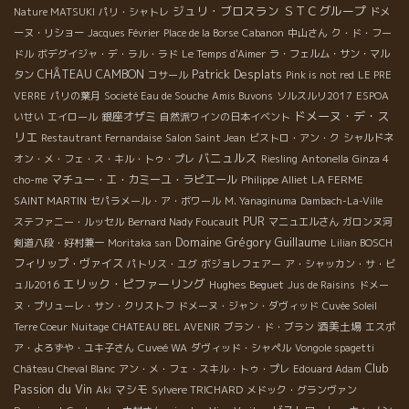
ジュリ・ブロスラン
ＳＴＣグループ
Nature MATSUKI
パリ・シャトレ
ドメ
ーヌ・リショー
Jacques Février
Place de la Borse
Cabanon
中山さん
ク・ド・フー
ドル
ボデグイジャ・デ・ラル・ラド
Le Temps d'Aimer
ラ・フェルム・サン・マル
Patrick Desplats
CHÂTEAU CAMBON
タン
コサール
Pink is not red
LE PRE
VERRE
パリの葉月
Societé Eau de Souche
Amis Buvons
ソルスルリ2017
ESPOA
ドメーヌ・デ・ス
銀座オザミ
いせい
エイロール
自然派ワインの日本イベント
リエ
Restautrant Fernandaise
Salon Saint Jean
ビストロ・アン・ク
シャルドネ
バニュルス
オン・メ・フェ・ス・キル・トゥ・プレ
Riesling
Antonella
Ginza 4
マチュー・エ・カミーユ・ラピエール
cho-me
Philippe Alliet
LA FERME
SAINT MARTIN
セパラメール・ア・ボワール
M. Yanaginuma
Dambach-La-Ville
PUR
ステファニー・ルッセル
Bernard Nady Foucault
マニュエルさん
ガロンヌ河
Domaine Grégory Guillaume
剣道八段・好村兼一
Moritaka san
Lilian BOSCH
フィリップ・ヴァイス
パトリス・ユグ
ボジョレフェアー
ア・シャッカン・サ・ビ
エリック・ピファーリング
Hughes Beguet
ュル2016
Jus de Raisins
ドメー
ヌ・プリューレ・サン・クリストフ
ドメーヌ・ジャン・ダヴィッド
Cuvée Soleil
酒美土場
Terre Coeur
Nuitage
CHATEAU BEL AVENIR
ブラン・ド・ブラン
エスポ
ア・よろずや・ユキ子さん
Cuveé WA
ダヴィッド・シャペル
Vongole spagetti
Club
Château Cheval Blanc
アン・メ・フェ・スキル・トゥ・プレ
Edouard Adam
Passion du Vin
マシモ
Aki
Sylvere TRICHARD
メドック・グランヴァン