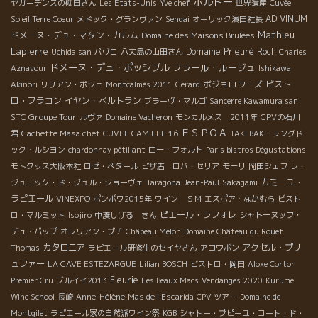
ボルドー
ヤガーデンズの柳田さん
Les Etats-Unis
Yve chef
世界遺産
Cuvée
AD VINUM
Soleil Terre Coeur
メドック・グランヴァン
Sendai
オーリック濱田社長
Mathieu
ドメーヌ・デュ・マタン・カルム
Domaine des Maisons Brulées
Lapierre
Domaine Prieuré Roch
Uchida san
パヴロ
八丈島の山田さん
Charles
ドメーヌ・デュ・ポッシブル
フラール・ルージュ
Aznavour
Ishikawa
ボジョロワーズ
ビスト
Akinori
リリアン・ボシェ
Montcalmès 2011
Gerard
ロ・フラコン
イヤン・ベルトラン
ブラーヴ・マルゴ
Sancerre Kawamura san
STC Groupe Tour
ルヴァ
Domaine Vacheron
モンカルメス 2011年
CPVの石川
ＥＳＰＯＡ
君
Cachette Masa chef
CUVEE CAMILLE 16
TAKI BAKE
ラングド
ック・ルシヨン
chardonnay pétillant
ロー・フォルト
Paris bistros Dégustations
モトクッス大阪本社
ロゼ・ぺタール
ピザ店 ロバ・セリア
モーリ
岡田シェフ
レ・
カミーユ・
ジュニック・ド・ジュル・ショーヴェ
Taragona
Jean-Paul
Sakagami
ラピエール
VINEXPO
ポンポワ2015年
ワイン ＳＭ
エスポア・なかむら
ビスト
ピエール・ラフォレ
ロ・マルミット
Isojiro
中湊しげる さん
シャトーヌッフ・
デュ・パップ
オレリアン・プチ
Châpeau Melon
Domaine Château du Rouet
カタロニア
アクセル・プリ
Thomas
ラピエール研修生のセイヤさん
アコワボン
ュファー
LA CAVE ESTEZARGUE
Lilian BOSCH
ビストロ・岡田
Aloxe Corton
Fleurie
Premier Cru
ブルイイ2013
Les Beaux Macs
Vendanges 2020
Kurumé
Wine School
長崎
Anne-Hélène
Mas de l'Escarida
CPV ツアー
Domaine de
Montgilet
ラピエール家の自然派ワイン祭
KGB
シャトー・プピーユ・コート・ド・