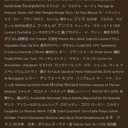
Escarpolette
Garde Robe
ビストロ・ル・セルクル・ルージュ
Mariage de
Pompon Rouge
Nomura Takaki
chef Xabi
Paris 14e
Paul Bocuse
ラ・トランシェ
ジュラ
マス・ロー・ブラン
セロス・ミレジム
南ちゃん
2009年 マルセル・ラピ
アンジェ
BMO山田さん
ゴーさん
エール
GT
キューヴェ・カミーユ１６
MOF
B.B.B.
Laurent Duchaîne
ニースのオリヴィエ
鮨
アカデミー・ド・ヴァン・東京
ボジョレ試飲会
the Thames
文芸社
Moulin Pey Labrie
Sudiste
Laurent FELL
CPV Takeshita
Vignobles Elian Da Ros
長女のマドレーヌちゃん
Cuvée OSE
ギー・ブランシャール
Cruise
La Font de L'Olivier
植村さん
Prime Senso
諏訪
Osaka IMAO san
Tosa
フレンチレストラン・ヤオユー
ケランヌ
Corton les
Bressandes
shanghain
ビストロ・ビュヴァール
シス・ピエ・シュール・テール
マ
スぺリ
パリレストラン・奏で
カベルネ
Davide et Piera
Millésime Bio 2019
la Porte
レミー・デュフェートル
de Bourgogne
ロセ・パンプルムス
オー・ドゥ・スッ
Nicolas Renaud
シュ社
Valence Cachette etoilé
Mathieu Vergnes et Marion
美味しい～～！
Kergines
ジャック・セロス
ラ・ベスティア
RECUE DES SENS
赤
Tokyo Kanda Dégustation Richeaume
間さん、藤山さん
Assemblée Nationale
ダンス・アンコール2016
ムレシップ・ロゼ
レザン・ゴロワ
ローラン・エルラン
Julian
Faugères
La Mise au Verre
八丈島
Soleil Couchant
Christophe Pueyo
ルネ・ジ
Altaber
France Gonzalvez
Domaine Jean David
Rosé Pamplemousse
ャン
2018年 日本・ボジョレヌーヴォー会
Fabrice
Paul
ルーツ66
名古屋