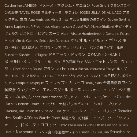
Catherine JAMBON
ドメーヌ・マクシム・マニョン
Rosé Grigri
フランスワイ
ンの歴史
TAVEL ROSE
マルティーヌ・ラフォレ
BODEGUILLA DE AL LADO
アヌ
東京
ックさん
Aux Amis des Vins Ginza
マルセル最後の年ワイン
Davide Gentile
Anne Lapierre
JR Freshness Akayama san
Cuveé WA
Marco Giuliani
デビ・ディ
ビストロ・ビアンカーラ
Alain
ヴェルス
Alsace Humbrebrecht
Domaine Potron
オリオル・アルティギャス
Minet
Vin de Cannes
Sebastien Dervieux
東
ニコラ・レオ
京・渋谷・高太郎さん
アレキサンドル・バンの息子ピエール君
DOMAINE GERARD
ドミニック・ドゥラン
Sushi et Sashimi
Le Tagine
SCHUELLER
ジル・キャトリンヌ・ヴェル
レ・フラー・ルージュ
日仏商事
Eric
Ivo Ferreira
ジェ
アラン
Chef Konno
Douro
Bâteau Mouche à Tokyo
ル・プ
チ・ドメーヌ
マルタン・カルム
エミリー
グランクリュ
ソムリエの日野さん
ボジャ
フィリップ・カリーユ
台湾自然派ワイン
リアン
Poupille Atypique
Beaujplais
ボーヌ
試飲会
ヴィヴィアン・エメルスダール
ユグ・べゲ
カルフォルニア
渥
chef Nakaminato
Le Clos des
美フーズの森さん
ダミアン・コクレ・ヌーヴォー
Jarres
Benoit Courault
アグヤーナ村
パリのビストロ・シャトーブリアン
Domaine
Sakurajima
Salon des Vins de Jura
サン・マルタン・デ・ラ・ガリッグ
des Soulié 400ans
Garde Robe
インポーター「サンフ
剣道八段・好村兼一
ドメーヌ・ヨヨ
ォニー」
リタ
Bistro Bar à vin UGUISU
Bazas viande
Julien
Narbonne
Strasbourg
Derain
レランス島の修道僧のワイン
Cuvée Sakurajima