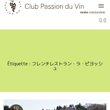
Skip
to
content
Étiquette :
フレンチレストラン・ラ・ピヨッシ
ュ
10