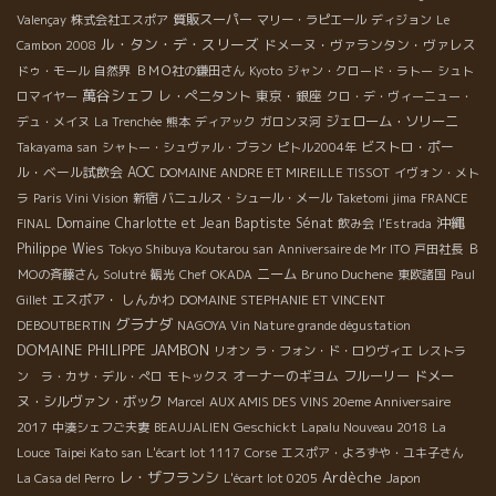
質販スーパー
Valençay
株式会社エスポア
マリー・ラピエール
ディジョン
Le
ル・タン・デ・スリーズ
ドメーヌ・ヴァランタン・ヴァレス
Cambon 2008
ドゥ・モール
自然界
ＢＭＯ社の鎌田さん
Kyoto
ジャン・クロード・ラトー
シュト
萬谷シェフ
レ・ぺニタント
東京・銀座
ロマイヤー
クロ・デ・ヴィーニュー・
ジェローム・ソリーニ
デュ・メイヌ
La Trenchée
熊本
ディアック
ガロンヌ河
ビストロ・ポー
Takayama san
シャトー・シュヴァル・ブラン
ピトル2004年
ル・ベール試飲会
AOC
DOMAINE ANDRE ET MIREILLE TISSOT
イヴォン・メト
ラ
Paris Vini Vision
新宿
バニュルス・シュール・メール
Taketomi jima
FRANCE
沖縄
Domaine Charlotte et Jean Baptiste Sénat
FINAL
飲み会
l'Estrada
Philippe Wies
Tokyo Shibuya Koutarou san
Anniversaire de Mr ITO
戸田社長
Ｂ
ニーム
Bruno Duchene
ＭОの斉藤さん
Solutré
観光
Chef OKADA
東欧諸国
Paul
エスポア・ しんかわ
Gillet
DOMAINE STEPHANIE ET VINCENT
グラナダ
DEBOUTBERTIN
NAGOYA Vin Nature grande dégustation
DOMAINE PHILIPPE JAMBON
リオン
ラ・フォン・ド・ロりヴィエ
レストラ
オーナーのギヨム
フルーリー
ドメー
ン ラ・カサ・デル・ぺロ
モトックス
ヌ・シルヴァン・ボック
Marcel
AUX AMIS DES VINS 20eme Anniversaire
Geschickt
2017
中湊シェフご夫妻
BEAUJALIEN
Lapalu Nouveau 2018
La
Louce
Taipei Kato san
L'écart lot 1117
Corse
エスポア・よろずや・ユキ子さん
レ・ザフランシ
Ardèche
La Casa del Perro
L'écart lot 0205
Japon