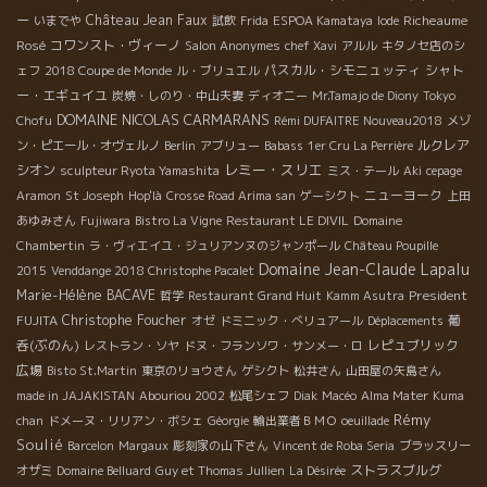
ー
Château Jean Faux
Richeaume
いまでや
試飲
Frida
ESPOA Kamataya
Iode
Rosé
コワンスト・ヴィーノ
Salon Anonymes
chef Xavi
アルル
キタノセ店のシ
パスカル・シモニュッティ
シャト
ェフ
2018 Coupe de Monde
ル・ブリュエル
ー・エギュイユ
炭焼・しのり・中山夫妻
ディオニー
Mr.Tamajo de Diony
Tokyo
DOMAINE NICOLAS CARMARANS
Chofu
Rémi DUFAITRE Nouveau2018
メゾ
ルクレア
ン・ピエール・オヴェルノ
Berlin
アブリュー
Babass
1er Cru La Perrière
レミー・スリエ
シオン
sculpteur Ryota Yamashita
ミス・テール
Aki
cepage
ニューヨーク
Aramon
St Joseph
Hop'là
Crosse Road Arima san
ゲーシクト
上田
あゆみさん
Fujiwara
Bistro La Vigne
Restaurant LE DIVIL
Domaine
Chambertin
ラ・ヴィエイユ・ジュリアンヌのジャンポール
Château Poupille
Domaine Jean-Claude Lapalu
2015
Venddange 2018 Christophe Pacalet
Marie-Hélène BACAVE
President
哲学
Restaurant Grand Huit
Kamm Asutra
FUJITA
Christophe Foucher
葡
オゼ
ドミニック・べリュアール
Déplacements
呑(ぶのん)
レピュブリック
レストラン・ソヤ
ドヌ・フランソワ・サンメー・ロ
広場
Bisto St.Martin
東京のリョウさん
ゲシクト
松井さん
山田屋の矢島さん
made in JAJAKISTAN
Abouriou 2002
松尾シェフ
Diak
Macéo
Alma Mater
Kuma
Rémy
chan
ドメーヌ・リリアン・ボシェ
Géorgie
輸出業者ＢＭＯ
oeuillade
Soulié
Barcelon
Margaux
彫刻家の山下さん
Vincent de Roba Seria
ブラッスリー
ストラスブルグ
オザミ
Domaine Belluard
Guy et Thomas Jullien
La Désirée