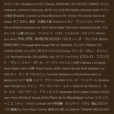
カスティヨン
Bordeaux en 1977
Gaillac
DOMAINE LES HAUTES TERRES
カリム
Laforest Nouveau 2018
Vodopivec
Vini Sud Montpellier
Domaine Sabre
ワイン
Beaune
小売店
Loucate
La Noue Blanchard
Mr. Yoshio ITO
Leynes
Konno de
モニカさん
Organ
東京・江東区大島
Grand Cru
モン・ブリュリウス
イザベル
Domaine Gauby
Tokyo Mitaka
Kajikawa san
Paris Notre Dame
Take chan
アメ
ルシュヴィル畑
ボジョレ・クリストフ・パカレ
シャルドネ・ペティアン
Bistro
PHILIPPE JAMBON
パルティーダ・クレウス
BISSOH
Bistro
Aux Amis
BIANCARA
Herve Souhaut
Macon
L'Echappée Belle Rouge
ブレゼ11
ITO
JAPON TOURS
ピュピラン村
ビストロマルゴ
Ginza
ドメーヌ・ブルノ・デュシェ
ビストロ・コワンス
cho yukiko san
ンヌ
Montmartre Bis
ペシコ
リョウさん
ト・ヴィノ
ジャン・ポール・ドーマン
ジャニエール村
Château Lestignac
Seine
Haut Medoc
Pierre
共栄
Tokyo Toyosu AOKI
Mas del Périé
Dambach-La-
Ville
タン・タン
オーヴェルニュ
Tsuchida
Domaine La Roche Buissière
Le
桜島
Balaise lot 1417
シェフ・グワン
Chatelet
ドメーヌ・ベリュアール
Domaine
ドゥニ・ペノ
Jean Maupertuis
ヴァンサン・ムラン
Hayashi de Pioche
ラ・カ
プピーユ・アティピック
サ・デル・ぺロ
vendange 2018 Lapalu
Comax Ethylix
シャンパ
Place de la République
Jean-Pierre BISPALIE
Double ZERO
La Flou
ーニュ
ジャン・マルク
Le Bruel
2018年収穫・クリストフ・パカレ
南仏プロヴァ
Taiwan
ンス
森高さん
Pont Neuf
Cornas
新年2019年
La Cadette
BIOJOLAISE