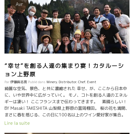
Avr
“幸せ”を創る人達の集まり宴！カタルーシ
ョン上野原
Par
伊藤與志男
Publié dans
Winery
,
Distributor
,
Chef
,
Event
綺麗な空気、景色、と共に濃縮された 幸せ、が、ここから日本中
に、いや世界中に広がっていく。 モノ、コトを創る人達のエネル
ギーは凄い！ ここフランスまで伝わってきます。 素晴らしい！
BY Masaki TAKESHITA 山梨県上野原の富岡棚田。 桜の花も満開、
まさに春を感じる、この日に100名以上のワイン愛好家が集合。
スペインからの2生産者を囲んで楽しい宴が開催された。
Lire la suite
Cosmic・Salvadorコスミック醸造のサルバドール とOriole