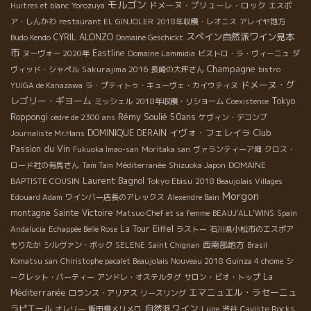
モルゴン
ドメーヌ・プリューレ・ロック
Huitres et blanc
Yorozuya
エスポ
ア・しんかわ
restaurant EL GINJOLER
2018年収穫・レオニス
アレイヤ地方
スペイン自然派ワイン見本
CYRIL ALONZO
Budo Kendo
Domaine Geschickt
市
Eastline
ヌーヴォー 2020年
Domaine Lammidia
ビストロ・ラ・ヴィーニュ
ダ
Champagne
Sakurajima 2016
ヴィッド・シャペル
長崎の大坪さん
bistro
ドメーヌ・グ
YUIGA de Kanazawa
ラ・プティトゥ・キューヴェ・カイウティヌ
レゴリー・ギヨーム
Tokyo
ミッシェル
2018年収穫・リショーム
Coexistence
Rémy Soulié 50ans
Roppongi
cèdre de 2300 ans
ケヴィン・デコンブ
イヴォ・フェレイラ
Club
DOMINIQUE DERAIN
Journaliste Mr.Hans
Passion du Vin
Fukuoka Imao-san
Moritaka san
ヴァランティーア畑
クロス・
DOMAINE
ロード社の有馬さん
Tam Tam
Méditerranée
Shizuoka Japon
Laurent Bagnol
BAPTISTE COUSIN
Tokyo Ebisu
2018 Beaujolais Villages
Morgon
Edouard Adam
ワインバー店長のアレックス
Alexendre Bain
montagne Sainte Victoire
Matsuo Chef et sa femme
BEAUJ'ALL'WINS
Spain
La Tour Eiffel
Andalucia
Echappée Belle Rose
ラストー
石川県小松市のエスポア
西南部地方
もりたか
シルヴァン・ボック
SELENE
Saint Chignan
Brasil
Komatsu san
Chiristophe pacalet Beaujolais Nouveau 2018
Guinza 4 chome
シ
La
ークレット・パーティー
アンドレ・オステルタグ
サロン・ビオ・トップ
エマニュエル・ラセーニュ
Méditerranée
ロランス・アリアス
リースリング
自然派ワイン
ラピエール
オレリー
飯田橋メリメロ
Lune
渋谷
Caviste Rocks