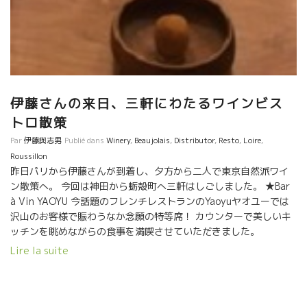
伊藤さんの来日、三軒にわたるワインビス
トロ散策
Par
伊藤與志男
Publié dans
Winery
,
Beaujolais
,
Distributor
,
Resto
,
Loire
,
Roussillon
昨日パリから伊藤さんが到着し、夕方から二人で東京自然派ワイ
ン散策へ。 今回は神田から蛎殻町へ三軒はしごしました。 ★Bar
à Vin YAOYU 今話題のフレンチレストランのYaoyuヤオユーでは
沢山のお客様で賑わうなか念願の特等席！ カウンターで美しいキ
ッチンを眺めながらの食事を満喫させていただきました。
マタンカルムMatin CalmeのオゼOSE白は大好きな品種ミュスカ
Lire la suite
の香りが妖艶に光り、 エピス使いの魔術師シェフのお料理にバッ
チリ！ ★Bar à Vin YUMEKICHI KANDA 居酒屋ユメキチ神
田では、今素晴らしい飲み頃を迎えたYann Bertrandイヤンベルト
ランの Coup de Foudreク・ド・フードルが、肝を使わないイカの