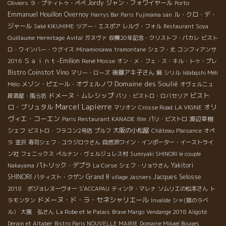
Jordy
ジャン・フォワイヤール
Oliviers
ラ・プティトゥ・ペペ
Porto
Emmanuel Houillon Overnoy
ル・クロ・デ・
Harrys Bar Paris
Fujimama san
ジャール
Saké KIKUHIME
ツアー・エスポア
レルヴ・フォル
Restaurant Soya
Guillaume
Hermitage
Avital
ガヌヴァ
収穫20年記念・クリストフ・パカレ
ビスト
ロ・ワインバー・ウグイス
Minamiosawa
tramontane
シェフ・丈
コンフィアンサ
Ｓａｉｎｔ-Emilion
René Mosse
2016
オン・メ・フェ・ス・キル・トゥ・プレ
Bistro Coinstot Vino
後藤アキ子さん
マリー・ローズ
鍋
シリル
Iidabqshi Méli
Domaine des Soulié
メゾン・ピエール・オヴェルノワ
Mélo
オヴェルニュ
ドメーヌ・ムレシップ
ビスト
居酒屋・風ら坊
パリ・ビストロ・ロバセリア
Marcel Lapierre
ロ・ブリュタル
オリ
LA VIGNE
マリオン
Crosse Road
ヴィエ・コーエン
渡辺幸樹
Paris Restaurant KANADE
film
パリ・ビストロ
シェフ
大阪の小松屋
ビストロ・フラコン2号店
プルフ
Château Plaisance
オペ
ラ
金沢
寿司シェフ・ユウジロウさん
自然派ワイン・インポーター・イーストライ
ン社
フェニックス
ぺルナン・ヴェルジュレス村
Sumiyaki SHINORI le couple
パトリック・デプラ
Yakitori
Nakayama
La Corse
シェフ・リョウさん
SHINORI
Grand 8
Jacques Selosse
バティスト・クザン
village Jasniers
2018 ボジョレヌーヴォー
S'ACCAPAU
ティンタ・マレナ
ソムリエの松本さん
ト
ドメーヌ・ド・ラ・セネシャリエール
ラモンタン
Invalide
シャ(猫のラベ
La Robe et le Palais
ル）
大園 弘さん
Brave Margo
Vendange 2018 Aligoté
Derain et Altaber
Bistro Paris NOUVELLE MAIRIE
Domaine Mikael Bouges