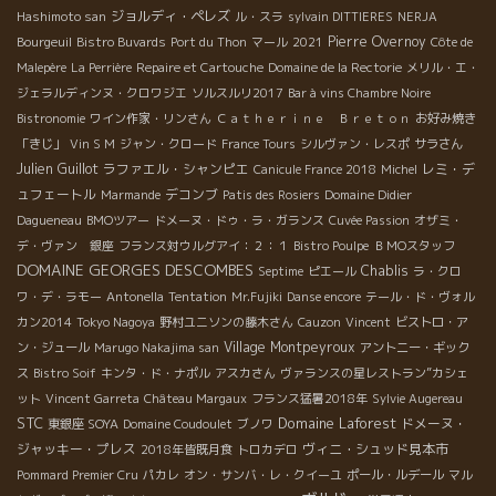
ジョルディ・ペレズ
Hashimoto san
ル・スラ
sylvain DITTIERES
NERJA
Pierre Overnoy
Bourgeuil
Bistro Buvards
Port du Thon
マール
2021
Côte de
Malepère
La Perrière
Repaire et Cartouche
Domaine de la Rectorie
メリル・エ・
ジェラルディンヌ・クロワジエ
ソルスルリ2017
Bar à vins Chambre Noire
Bistronomie
ワイン作家・リンさん
Ｃａｔｈｅｒｉｎｅ Ｂｒｅｔｏｎ
お好み焼き
「きじ」
Vin S M
ジャン・クロード
France Tours
シルヴァン・レスポ
サラさん
Julien Guillot
ラファエル・シャンピエ
レミ・デ
Canicule France 2018
Michel
ュフェートル
デコンブ
Marmande
Patis des Rosiers
Domaine Didier
Dagueneau
BMOツアー
ドメーヌ・ドゥ・ラ・ガランス
Cuvée Passion
オザミ・
デ・ヴァン 銀座
フランス対ウルグアイ：２：１
Bistro Poulpe
ＢＭОスタッフ
DOMAINE GEORGES DESCOMBES
Chablis
Septime
ピエール
ラ・クロ
ワ・デ・ラモー
Antonella
Tentation
Mr.Fujiki
Danse encore
テール・ド・ヴォル
カン2014
Tokyo Nagoya
野村ユニソンの藤木さん
Cauzon
Vincent
ビストロ・ア
Village Montpeyroux
ン・ジュール
Marugo Nakajima san
アントニー・ギック
ス
Bistro Soif
キンタ・ド・ナポル
アスカさん
ヴァランスの星レストラン”カシェ
ット
Vincent Garreta
Château Margaux
フランス猛暑2018年
Sylvie Augereau
STC
Domaine Laforest
ドメーヌ・
東銀座 SOYA
Domaine Coudoulet
ブノワ
ジャッキー・プレス
ヴィニ・シュッド見本市
2018年皆既月食
トロカデロ
Pommard Premier Cru
パカレ
オン・サンバ・レ・クイーユ
ポール・ルデール
マル