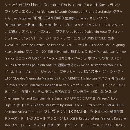
Domaine Christophe Pacalet
Monica
フランソ
シャンゼリゼ通り
京都
ワ・ルマリエ
Cuisinier Yuji san
L'Avenir Ozono san
Franz Strohmeier
クマち
RENE JEAN DARD
ゃん
Jeu de quilles
地酒祭
Juliénas
オビ・ワイン
Domaine Le Bout du Monde
レ・プレミス１６
ジュヴレイ・シャンベルタ
ン
武道オンズ
Yo chan
ボジョレ・
ブラジル
Le Pet au Diable
vin rosé
ブリュノ・
シャンパーン・ジャック・ラセーニュ
宮本
シュレール
L'AUNIS ETOILE
Domaine Catherine Bernard
Aventure
ジュラ・サヴォワ
London The Laughing
菊池シェフ
Heart
Henind
マス・ロー2013年
Miyamoto
BOM Yamada san
Vin de
ボワ・モワセ
France
ニコラ・ベルタン
ドメーヌ・ミカエル・ブージュ
サバニャ
ン
Les 4 éléments pour Vin Nature
福岡の今尾さん
Reino
Terre de Volcan 2014
セバスチャン・シャティ
ポール
キューヴェ ル・ジャンボン・ブランシャール
ヨン
Clos des Vignes du Maynes
Bistro MARMITE
Nishio san
アスティ町
Tazaki
Shinya
Frédéric Pourtalié
Pinell de Brai
サンジョゼフ
シルベール・トリシャールの
ERIC DE SOUSA
ヌーヴォー
作家・リンさん
東京大田区のエスポアかまたや
Allemagne
Arnaud Combier
Nara Seiya
イタリアのシシリア島
Village Arbois
Kyushu
Pupillin
水口シェフ
Bistro Paul Bert
ユンヌ・トランシュ
ORVEAUX CO.
プロヴァンス
DOMAINE L'ANGLORE
Antoine Aréna
Tanii-san
輪飲学園
La Loire
ドメーヌ・ド・レグリエール
アシニャン
Restaurateur français Daisuke
san
リュ・ド・ラ・ペスト
田所オーナー
ドメーヌ・ド・ラ・セネシャリエールのミ