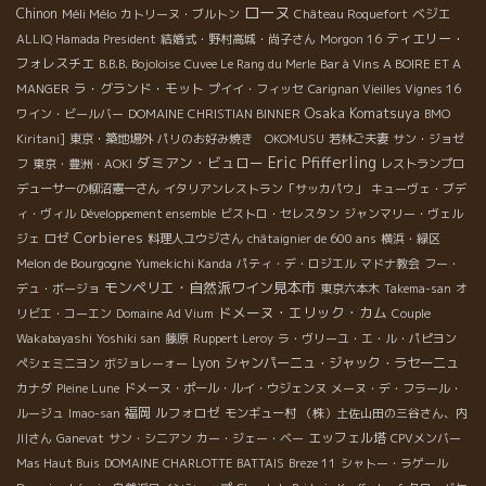
ローヌ
Chinon
Méli Mélo
ベジエ
カトリーヌ・ブルトン
Château Roquefort
ティエリー・
ALLIQ Hamada President
結婚式・野村高城・尚子さん
Morgon 16
フォレスチエ
B.B.B. Bojoloise
Cuvee Le Rang du Merle
Bar à Vins A BOIRE ET A
ラ・グランド・モット
MANGER
プイイ・フィッセ
Carignan Vieilles Vignes 16
Osaka Komatsuya
ワイン・ビールバー
DOMAINE CHRISTIAN BINNER
BMO
Kiritani]
東京・築地場外
パリのお好み焼き OKOMUSU
若林ご夫妻
サン・ジョゼ
Eric Pfifferling
ダミアン・ビュロー
フ
東京・豊洲・AOKI
レストランプロ
デューサーの柳沼憲一さん
イタリアンレストラン「サッカパウ」
キューヴェ・ブデ
ィ・ヴィル
Développement ensemble
ビストロ・セレスタン
ジャンマリー・ヴェル
Corbieres
ジェ
ロゼ
料理人ユウジさん
châtaignier de 600 ans
横浜・緑区
Melon de Bourgogne
Yumekichi Kanda
パティ・デ・ロジエル
マドナ教会
フー・
モンペリエ・自然派ワイン見本市
デュ・ボージョ
東京六本木
Takema-san
オ
ドメーヌ・エリック・カム
リビエ・コーエン
Domaine Ad Vium
Couple
Wakabayashi
Yoshiki san
藤原
Ruppert Leroy
ラ・ヴリーユ・エ・ル・パピヨン
Lyon
シャンパーニュ・ジャック・ラセーニュ
ペシェミニヨン
ボジョレーォー
カナダ
Pleine Lune
ドメーヌ・ポール・ルイ・ウジェンヌ
メーヌ・デ・フラール・
福岡
ルフォロゼ
ルージュ
Imao-san
モンギュー村
（株）土佐山田の三谷さん、内
エッフェル塔
川さん
Ganevat
サン・シニアン
カー・ジェー・ベー
CPVメンバー
Mas Haut Buis
DOMAINE CHARLOTTE BATTAIS
Breze 11
シャトー・ラゲール