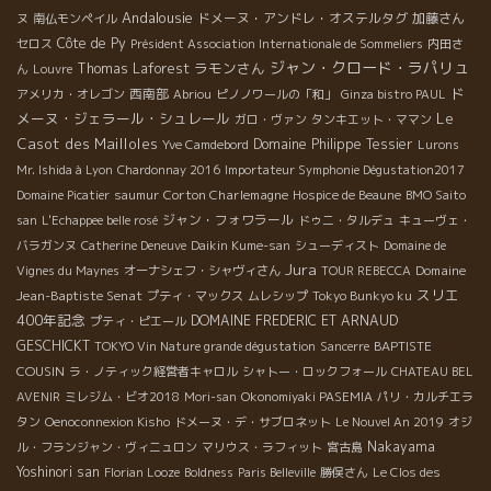
Andalousie
ドメーヌ・アンドレ・オステルタグ
加藤さん
ヌ
南仏モンペイル
Côte de Py
セロス
Président Association Internationale de Sommeliers
内田さ
ジャン・クロード・ラパリュ
ラモンさん
Thomas Laforest
ん
Louvre
ド
西南部
アメリカ・オレゴン
Abriou
ピノノワールの「和」
Ginza bistro PAUL
メーヌ・ジェラール・シュレール
Le
ガロ・ヴァン
タンキエット・ママン
Casot des Mailloles
Domaine Philippe Tessier
Yve Camdebord
Lurons
Mr. Ishida à Lyon
Chardonnay 2016
Importateur Symphonie Dégustation2017
Corton Charlemagne
Domaine Picatier
saumur
Hospice de Beaune
BMO Saito
ジャン・フォワラール
san
L'Echappee belle rosé
ドゥニ・タルデュ
キューヴェ・
バラガンヌ
Catherine Deneuve
Daikin Kume-san
シューディスト
Domaine de
Jura
Domaine
Vignes du Maynes
オーナシェフ・シャヴィさん
TOUR REBECCA
スリエ
Jean-Baptiste Senat
プティ・マックス
ムレシップ
Tokyo Bunkyo ku
400年記念
DOMAINE FREDERIC ET ARNAUD
プティ・ピエール
GESCHICKT
BAPTISTE
TOKYO Vin Nature grande dégustation
Sancerre
COUSIN
ラ・ノティック経営者キャロル
シャトー・ロックフォール
CHATEAU BEL
AVENIR
ミレジム・ビオ2018
Mori-san
Okonomiyaki PASEMIA
パリ・カルチエラ
タン
Oenoconnexion Kisho
ドメーヌ・デ・サブロネット
Le Nouvel An 2019
オジ
Nakayama
ル・フランジャン・ヴィニュロン
マリウス・ラフィット
宮古島
Yoshinori san
Florian Looze
Boldness
Paris Belleville
勝俣さん
Le Clos des