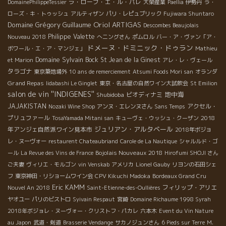
ラ・ローブ・エ・ル・パレ
DomainePhilippeTessier
大榮産業
Paellia
伊勢丹
ラ・
ローズ・キ・トゥッシュ
アルティザン
パリ・レピュブリック
Fujiwara Shuntaro
Oriol ARTIGAS
Domaine Grégory Guillaume
Descombes Beaujolais
Philippe Valette
Nouveau 2018
へニングさん
ポムロル
バー・ア・ヴァン「ア・
ドメーヌ・ドミニック・ドゥラン
ボワール・エ・ア・マンジェ」
Mathieu
Domaine Sylvain Bock
St Jean de la Ginest
et Marion
アレ・レ・ヴェール
タラゴナ
東京築地場外
10 ans de remerciement
Atsumi Foods Mori san
オランダ
Grand Repas
Iidabashi Le Ginglet
東京・名古屋の自然ワイン大試飲会
St Emilion
salon de vin ''INDIGENES''
地中海
Shubidoba
ビオディナミ
JAJAKISTAN
アクセル・
Nozaki Wine Shop
アンヌ・エレンヌさん
Sans Temps
プリュファール
2018
TosaYamada Mitani san
キューヴェ・ウッシュ・クーザン
ジュリアン・アルタベール
年アンジェ自然派ワイン見本市
2018年ボジョ
レ・ヌーヴォー
restaurent Chateaubriand
Carole de La Nautique
シャルルド・ゴ
Bojolais Nouveaux 2018
ール
La Revue des Vins de France
Hirofumi SHOJI さん
ご夫妻
ヴィリエ・モルゴン
vin Venskab
アメリカ
Lionel Gauby
リヨンの石田シェ
フ
東京神田・リショームワイン会
CPV Kikuchi Madoka
Bordeaux Grand Cru
Eric KAMM
フィリップ・アリエ
Nouvel An 2018
Saint-Etienne-des-Oullières
ヤオユー
パリのビストロ
Syivain Respaut
宮崎
Domaine Richaume 1998 Syrah
2018年ボジョレ・ヌーヴォー・クリストフ・パカレ
六本木
Event du Vin Nature
au Japon
武道・剣道
Brasserie Vendange
サカノジュンさん
6 Pieds sur Terre
M.