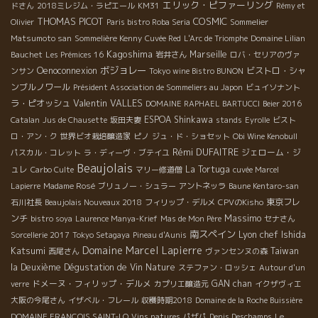
エリック・ピファーリング
ドさん
2018ミレジム・ラピエール
KM31
Rémy et
THOMAS PICOT
COSMIC
Olivier
Paris bistro Roba Seria
Sommelier
Matsumoto san
Sommelière Kenny
Cuvée Red
L'Arc de Triomphe
Domaine Lilian
Kagoshima
Marseille
Bauchet
Les Prémices 16
岩井さん
ロバ・セリアのヴァ
ボジョレー
Oenoconnexion
ビストロ・シャ
ンサン
Tokyo wine Bistro BUNON
ンブルノワール
Président Association de Sommeliers au Japon
ビュイソナント
Valentin VALLES
ラ・ピオッシュ
DOMAINE RAPHAEL BARTUCCI
Beier 2016
ESPOA Shinkawa
Catalan
Jus de Chausette
坂田夫妻
stands
Eyrolle
ビスト
ロ・アン・ク
世界ビオ栽培醸造家
ピノ
ジュ・ド・ショセット
Obi Wine Kenobull
Rémi DUFAITRE
ジェローム・ジ
パスカル・コレット
ラ・ディーヴ・ブテイユ
Beaujolais
ュレ
La Tortuga
Carbo Culte
マリー修道僧
cuvée Marcel
Lapierre
Madame Rosé
ブリュノー・シュラー
アントネッラ
Baune Kentaro-san
東京フレ
石川社長
Beaujolais Nouveaux 2018
フィリップ・デルメ
CPVのKisho
Massimo
ンチ
bistro soya
Laurence Manya-Krief
Mas de Mon Père
セナさん
南スペイン
Lyon chef Ishida
Sorcellerie 2017
Tokyo Setagaya
Pineau d'Aunis
Domaine Marcel Lapierre
Katsumi
Taiwan
西尾さん
ヴァンセンヌの森
la Deuxième Dégustation de Vin Nature
ステファン・ロッシェ
Autour d'un
ドメーヌ・フィリップ・デルメ
GAN chan
verre
カプリエ醸造元
イクザヴィエ
大阪の今尾さん
イザベル・フレール
収穫時期2018
Domaine de la Roche Buissière
DOMAINE FRANCOIS SAINT-LO
Vins natures
パザパ
Denis Deschamps
Le