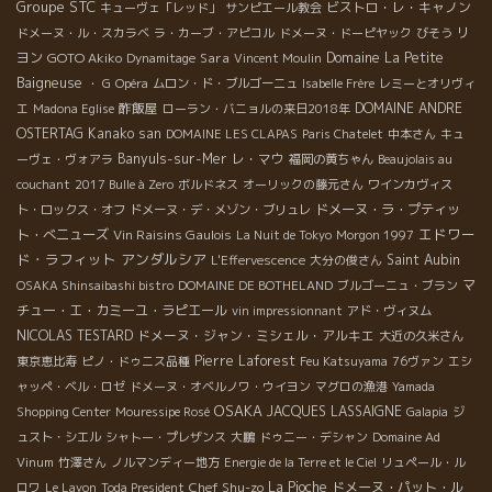
Groupe STC
ビストロ・レ・キャノン
キューヴェ「レッド」
サンピエール教会
リ
ドメーヌ・ル・スカラベ
ラ・カーブ・アピコル
ドメーヌ・ドーピヤック
びそう
ヨン
GOTO Akiko
Sara
Domaine La Petite
Dynamitage
Vincent Moulin
Baigneuse
・ G
Opéra
ムロン・ド・ブルゴーニュ
Isabelle Frère
レミーとオリヴィ
酢飯屋
DOMAINE ANDRE
エ
Madona Eglise
ローラン・バニョルの来日2018年
OSTERTAG
Kanako san
DOMAINE LES CLAPAS
Paris Chatelet
中本さん
キュ
Banyuls-sur-Mer
レ・マウ
ーヴェ・ヴォアラ
福岡の黄ちゃん
Beaujolais au
couchant
2017 Bulle à Zero
ボルドネス
オーリックの藤元さん
ワインカヴィス
ドメーヌ・ラ・プティッ
ト・ロックス・オフ
ドメーヌ・デ・メゾン・ブリュレ
エドワー
ト・べニューズ
Vin Raisins Gaulois
La Nuit de Tokyo
Morgon 1997
ド・ラフィット
アンダルシア
Saint Aubin
L'Effervescence
大分の俊さん
マ
OSAKA Shinsaibashi bistro
DOMAINE DE BOTHELAND
ブルゴーニュ・ブラン
チュー・エ・カミーユ・ラピエール
vin impressionnant
アド・ヴィヌム
NICOLAS TESTARD
ドメーヌ・ジャン・ミシェル・アルキエ
大近の久米さん
Pierre Laforest
東京恵比寿
ピノ・ドゥニス品種
Feu Katsuyama
76ヴァン
エシ
ャッペ・ベル・ロゼ
ドメーヌ・オベルノワ・ウイヨン
マグロの漁港
Yamada
OSAKA
JACQUES LASSAIGNE
Shopping Center
Mouressipe Rosé
Galapia
ジ
ュスト・シエル
シャトー・プレザンス
大鵬
ドゥニー・デシャン
Domaine Ad
Vinum
竹澤さん
ノルマンディー地方
Energie de la Terre et le Ciel
リュペール・ル
Chef Shu-zo
La Pioche
ドメーヌ・パット・ル
ロワ
Le Layon
Toda President