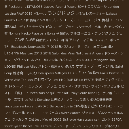
Kendo 8 dan Yoshimura Kenichi
ジュリアン
Savoie
ヌ
Restaurant KITANOSE
Avanti Popolo
BOMトロワザムール
London
ラングドック
tasting RAW 2018
ベレール
ボジョレヌーヴォー
Izakaya
クローズ・エルミタージュ
野村ユニソン
Furabo
レイノ君
長崎アンペキャブル
諏訪本社
ディナミタージュ
ピネル・デ・ブライ
レシャッペ・ベル 赤
モンペイル
ブルゴーニュ・グランクリュ
村
Nomura Naoko
Place de la Borse
伊藤さん
ジェ
CAVE AUGE
アルマ・マテル
ーテー
自然派ワインバー祥瑞
ソフィア・ボシェ
Camille
TF1
Beaujolais Nouveau2017
2018年ボジョレ・ヌーヴォー出荷
Lapierre
Mas Lau 2013
2018 Salon des Vins Natures à Angers
ドメーヌ・ジ
ャン・ダヴィッド
ルノワール1989年
カベルネ・フラン2007
Miyagawa san
オザミ・デ・ヴァン
LEONIS
Philippe Aliet
バトン・板垣さん
タパス
Pic Saint
焼き鳥・しのり
Elian Da Ros
Loup
Beaujolais Villages
CHICS
Paris Bistro Le
ロゼワイン
Verre Volé
Tan san
Les Maù
RUE DE LA PESTE
東銀座ヴィヴィエン
ドメーヌ・ミレンヌ・ブリュ
ヌ
ロゼ・ド・ザザ
オビ・ワイン・ケノビュル
ビ
ストロ「俊」
En Mets fais ce qu'il te plait
Rémy Soulié Rosé
北川ナヲ著「テロワ
ール」文芸社
Le Petit Domaine
世界ピノ・ノワール会議
サボリの鎌田夫妻
CPV菊池まどか
ビストロ・トロ
singapour restaurant ANDRE
Barbecue Soirée
ワ・ザムール
アントニー・テヴェネ
Covert Garden
ジャンヌ・ダルクとシャルル
７世
ヴァカンス
Château Meylet 2002
Bistro de Komatsuya san
セレネ
ESPOA
Yorozuya et Richeaume Histoire
ブラン・ド・ブラン
フレデリック・プルタリエ