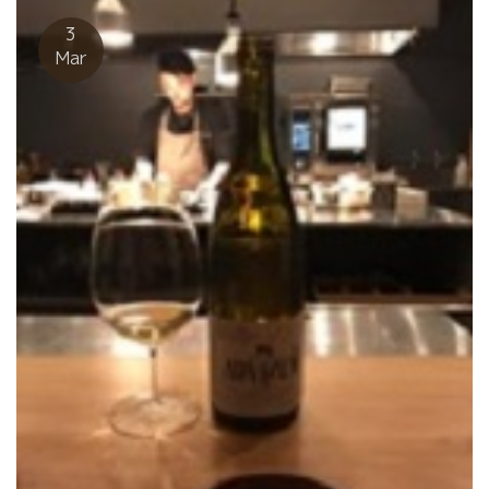
ARTIGASオリオル・アルティガス。 新宿から70分移動すれば、
こんな恵まれた自然環境があることにびっくり。 そこに集まった
3
8店舗のシェフ達。 環境もワインも数々の料理も最高。 自然の中
Mar
で飲む自然派ワインの味わいはさらに美味い。参加した人達の笑
顔笑顔！ 上野原の自然の中で、素晴らしい時間を共有したイベン
トだった。 この大きなイベントを成功させたBMO山田聖子さん、
恭路さん、スタッフの皆さん、美味しい料理を作ってくれた
ハ
ヤリテラス
namida
shinori
TAKI BAKE
パルク
ペグ
シ
ンバ
ピヨッシュ
小泉さん、歴史に残る素晴らしいイベントで
した！ 参加させて頂き感謝です！