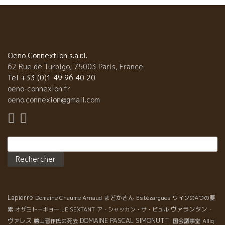
塩辛にドンピシャ！ とにかくスルスル飲めるビュバビ
リテ！ ★Bar à Vin LA PIOCHE
Oeno Connextion s.a.r.l.
62 Rue de Turbigo, 75003 Paris, France
Tel +33 (0)1 49 96 40 20
oeno-connexion.fr
oeno.connexion@gmail.com
Rechercher :
Lapierre
まどかさん
Domaine Chaume Arnaud
Estézargues
ワインの4つの要
ヴァランタン・
素
オザミトーキョー
LE SEXTANT
ア・シャッカン・サ・ビュル
DOMAINE PASCAL SIMONUTTI
ヴァレス
勝山晋作氏の死去
国会議事堂
Alliq