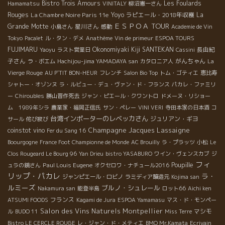
Bistro Trois Amours
Les Foulards
Hamamatsu
VINITALY
柳沼憲一さん
Rouges
La Chambre Noire Paris 11e
Yoyo
ラピエール・2018年収穫
La
ＥＳＰＯＡ TOUR
Grande Motte
星川さん
小島さん
感動
Academie de Vin
Tokyo
Pacalet
ル・タン・デメ
Anathème
Vin de primeur
ESPOA TOURS
FUJIMARU
Okonomiyaki Kiji SANTEKAN
長由紀
Yaoyu
ラスト営業日
Cassini
子さん
がんちゃん
ラ・ボエム
Hachijou-jima YAMADAYA san
カタロニア人
La
Vierge Rouge
AU P'TIT BON-HEUR
フレンチ
Salon Bio Top
トム・ゴティエ
恵比寿
シャトー・オゾンヌ
ラ・ルビュー・デュ・ヴァン・ド・フランス
パカレ・ファミリ
ー
Chiroubles
勝山晋作死去
ジャン・ピエール・クワントロ
ドメーヌ・リショー
ム 1989年シラ
農業家・福岡正信氏
サン・ペレー
VINI VERI
寺田本家の日本酒
コ
台湾インポーターのレベッカさん
ジュリアン・ギヨ
サール
侘び寂び
Champagne Jacques Lassaigne
coinstot vino
Fer du Sang 16
Boourgogne
France Foot Championne de Monde
AC Brouilly
ラ・プラッツ
小松
Le
Clos Rougeard Le Bourg 96
Yan Drieu
bistro YASABURO
ワイン・ヴェンスカブ
ジ
フィ
Paul Louis Eugene
Poupille
ュラの鏡さん
オクセロワ・ナチュール2016
リップ・パカレ
ラ・
ジャンピエール・ロビノ
ラミディア醸造元
Kojima san
ルミーズ
ブルノ・シュレール
Nakamura san
能登半島
ロット66
Aichi ken
フランス
ATSUMI FOODS
Kagami de Jura
ESPOA Yamamasu
マス・ド・モンペー
Salon des Vins Naturels Montpellier
マシモ
ル
BUDO 11
Miss Terre
Bistro LE CERCLE ROUGE
レ・ジャン・ド・メティエ
BMO Mr.Kamata
Ecrivain