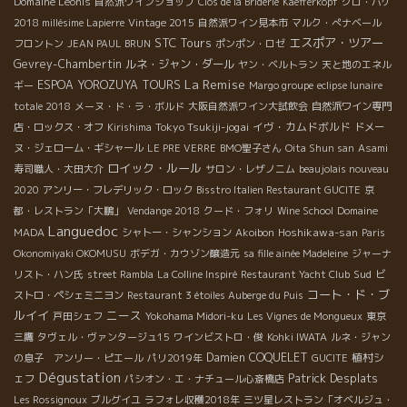
Domaine Léonis
自然派ワインショップ
Clos de la Briderie
Kaefferkopf
クロ・バケ
2018 millésime Lapierre
Vintage 2015
自然派ワイン見本市
マルク・ぺナベール
STC Tours
エスポア・ツアー
フロントン
JEAN PAUL BRUN
ポンポン・ロゼ
Gevrey-Chambertin
ルネ・ジャン・ダール
ヤン・ベルトラン
天と地のエネル
La Remise
ESPOA YOROZUYA TOURS
ギー
Margo groupe
eclipse lunaire
totale 2018
メーヌ・ド・ラ・ボルド
大阪自然派ワイン大試飲会
自然派ワイン専門
Tokyo Tsukiji-jogai
イヴ・カムドボルド
店・ロックス・オフ
Kirishima
ドメー
ヌ・ジェローム・ギシャール
LE PRE VERRE
BMO聖子さん
Oita Shun san
Asami
ロイック・ルール
寿司職人・大田大介
サロン・レザノニム
beaujolais nouveau
2020
アンリー・フレデリック・ロック
Bisstro Italien Restaurant GUCITE
京
都・レストラン「大鵬」
Vendange 2018
クード・フォリ
Wine School
Domaine
Languedoc
Hoshikawa-san
MADA
シャトー・シャンション
Akoibon
Paris
Okonomiyaki OKOMUSU
ボデガ・カウゾン醸造元
sa fille ainée Madeleine
ジャーナ
Sud
リスト・ハン氏
street Rambla
La Colline Inspiré
Restaurant Yacht Club
ビ
コート・ド・ブ
ストロ・ペシェミニヨン
Restaurant 3 étoiles Auberge du Puis
ルイイ
ニース
戸田シェフ
Yokohama Midori-ku
Les Vignes de Mongueux
東京
三鷹
タヴェル・ヴァンタージュ15
ワインビストロ・俊
Kohki IWATA
ルネ・ジャン
Damien COQUELET
植村シ
の息子 アンリー・ピエール
パリ2019年
GUCITE
Dégustation
Patrick Desplats
ェフ
パシオン・エ・ナチュール心斎橋店
Les Rossignoux
ブルグイユ
ラフォレ収穫2018年
三ツ星レストラン「オベルジュ・