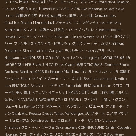
Marc Pesnot
ワコさん
ジャン・ミッシェル・ステファン
Italie Nord
Domaine
Aix-en-Provence
Cauzon
映画
アンペキャブル
29e Vendange de Dominique
収穫2017年
Domaine des
Derain
ＢＭО社の山田さん
星野リゾート社
Griottes
Vivien Hemelsdael
Guy
ブラッスリーヴァンダンジュ
Les filles
Blanchard
メリメロ 宗像さん
試飲会フィリップ・パカレ
Stéphane Rocher
BMOメン
serveuse Ana
ミーゾ・ヴェール
Sena
Paris bistro SAGAN
シュビドバ
バー
Château
クロズリー・デ・ムシ
フレンチレストラン・ラ・ピヨッシュ
Aiguilloux
Si nous parlions Carignan
モペルチュイ・ネイルプラージュ
Roussillon
Domaine de la
Nakayama san
café-bistro Le Cristal
orgamic
Sénèchalière
Bistro UN COUP
Les Clapas
販売プロの西さん
Domaine Bruno
Montmartre
Duchene
Vendange2018 Richeaume
ラ・トォルトゥーガ
串揚げ
ドメーヌ・デ・スリエ
Jura Kagami Kenjiro
Christian Binner
ヤバイ
Bresil
san
BMO TOUR
シルヴィー・オジュロ
Paris night
BMO Kamata san
クロス・ロ
ESPOA GOTO
ード社
美人
満月
へニング・オエッシュ
水道・江戸川橋
ベルリン
écrivain KITAGAWA-NAWO
銀座ビストロ「PAUL」
ワインバー・俊
レ・グラン・
ドメーヌ・マルセル・ラピエール
ヴェール
La Remise 2018
アザミ・デ・ヴ
Vendanges 2017
エスポアツア
ァンの丸山さん
Rebecca
Clos de Taillac
デート
ー
ジェロボアム
Domaine de l'Ecu
プロムナード・デ・ザングレ
Vignoble
Energique
クロ・ドゥ・ヴージョ
Sake japonais GONINMUSUME
Damien Coquelet
Nouveau
クロ・デ・オリヴィエ
サロン
マジエール
アンヌ・パイエさん
Kenny