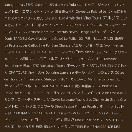
Yuki san
パリ・
Yanaginuma
パルク
Salon Rue89 des Vins
ドゥニ・ジャンドー
ビストロ・コワンスト・ヴィノ
渋谷康弘さん
Cuvée La Poivrotte
じゃんぼもち
アルザス
aux Amis des Vins Tours
バザス牛のウイリアムさん
ロイック
ヨシ
キさん
ドメーヌ・ド・ボスラン
シェフ フレデリック
エドワール・ラフィット
サ
ロン・リレエル
Ardeche Nord
Maupertuis Neyrou-Plage
ロペラ・デ・ヴァン
Denis TARDIEU
Cave Madeleinne
Cuveé Le Rollier
2017年 ビュルアゼロ
諏訪湖
ジュル・ショーヴェ
La Petite cuvée Cailloutine
Pont au Change
Yvon Metras
Provence
コマックス・エティリックス
Henning
マルセル
ミッシェル・グリザー
バニュルス
ル
トーハン酒販ツアー
オリヴィエ
ドゥーブル・ゼロ
Domaine
ダール・エ・リボ
Beauthorey
日本・浜松
Yamadaya Tours
バルセロナの佐竹さ
Domaine Lapierre
ん
CPV TOURS
九州・大分
ポール・ルイ・ウジェンヌ
Côtes
ロー
de Thongue
Mr. Yasuhiro Shibuya
アルノ・カッシーニ
Martine Laforest
ラン・バニョル
LA FERME SAINT MARTIN
愛知県渥美フーズ
Bistro LA
REGARADE
ドメーヌ・ド・ラ・ガランス
サンタン
カキと白ワイン
Bistro OKADA
サンフォニー・テイスティング
Cuvée Baragane
Ruchottes Chamertin Grand Cru
ビストロ・アトリエ
オー・フォルト
テロワール
Dégustation Philippe Pacalet
ヨヨ
マドモワゼルＭ
Vincent Girault
レシャッペ・ベル ロゼ
タパス・バー
ラ・
コート・ド・ピィ
ピエール・ショード
南大沢
Marie Rose
シェフ・タケモト
ラ・
ペリエール
サカガミ
移動
桐谷さん
北イタリア
TRIPLE A
RENAISSANCE DES