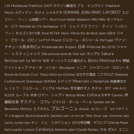
LIN
Mondeuse Tradition 2003
カウゾン醸造元
アミ・ビュヴォン
Stéphane
DOMAINE JEAN-MARC LAFOREST
Morin
ルヴィアン・ガメイ
シャルドネ
エピ
スリー・フィン
山田屋ツアー
Pourriture Noble
Iidabashi Méli Mélo
モンマルト
ステファン・ティソ
ル・ビス
Mondial du Vin biologique
イヴ・シェフ
フィロソ
cidre
フィー
モルゴン2016年
Rosé PETAR
Henri-Pierre fils de René Jean
ジャ
ヴァン・
ン・ピエール・ロビノ
Le P'tit Pinard
ジェローム・ギシャール
Portugal
日本
ナチュール見本市ビム
シャト
Promenade des Anglais
Millésime Bio 2018
ー・レスティニャック
Sakura
50e anniversaire de Yuki san
ホップラ
Restaurant Le Verre Volé
Bistro Montmartre
オーリックスの藤元さん
野崎
ワインショップ
ドメーヌ・リショー
Bouzigues
シニア・ジャズバンド・カロリーヌ
Route de Grands Crus
Tokyo Koto-ku Oshima
はせがわ酒店
ニクタロピ
Domaine
メドック
Minervois
Catherine et Dominique DERAIN
L'Herbefolle
田崎真也さ
ん
シェフ・ジェローム・ジェグル
Mathieu
世を動かす人
ホテル・ボマ
ville Asti
伊
PLOUF
ルーブル
共存
ロマン・シャプイ
Biotop Wines
ESPOAよろずや
Cannes
ダミアン・コクレ
藤與志男
ビストロ・ポール・ベール
Satake san de
ブルゴーニュ
Barcelone
Mottox
ミズキさん
Anouk
ルバレーズ lot 1417
ト
マ
L'Angevin
Bistro Grand 8
Sachiko san
Le Vin en Tête
Shun san
Antoine Joly
Saito Junko san
オン・ジュ・コネクション
2018年収穫・デコンブ
Côte de Feule
Catalunya
Katsuyama
Limoux
Domaine jean-Claude Rateau
大分
ポルト
エニン