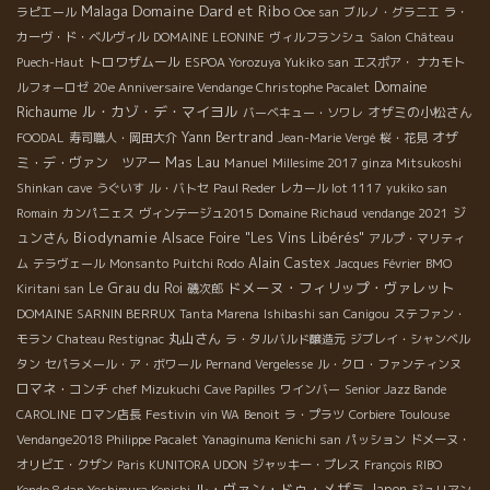
Domaine Dard et Ribo
Malaga
ラピエール
Ooe san
ブルノ・グラニエ
ラ・
カーヴ・ド・ベルヴィル
DOMAINE LEONINE
ヴィルフランシュ
Salon
Château
トロワザムール
Puech-Haut
ESPOA Yorozuya Yukiko san
エスポア・ ナカモト
Domaine
ルフォーロゼ
20e Anniversaire Vendange Christophe Pacalet
Richaume
ル・カゾ・デ・マイヨル
オザミの小松さん
バーベキュー・ソワレ
Yann Bertrand
オザ
FOODAL
寿司職人・岡田大介
Jean-Marie Vergé
桜・花見
ミ・デ・ヴァン ツアー
Mas Lau
Manuel
Millesime 2017
ginza Mitsukoshi
Shinkan
cave
うぐいす
ル・バトセ
Paul Reder
レカール lot 1117
yukiko san
ジ
Romain
カンパニェス
ヴィンテージュ2015
Domaine Richaud
vendange 2021
Biodynamie
ュンさん
Alsace Foire "Les Vins Libérés"
アルプ・マリティ
Alain Castex
ム
テラヴェール
Monsanto
Puitchi Rodo
Jacques Février
BMO
ドメーヌ・フィリップ・ヴァレット
Le Grau du Roi
Kiritani san
磯次郎
DOMAINE SARNIN BERRUX
Tanta Marena
Ishibashi san
Canigou
ステファン・
丸山さん
モラン
Chateau Restignac
ラ・タルバルド醸造元
ジブレイ・シャンベル
タン
セパラメール・ア・ボワール
Pernand Vergelesse
ル・クロ・ファンティンヌ
ロマネ・コンチ
chef Mizukuchi
Cave Papilles
ワインバー
Senior Jazz Bande
Festivin
CAROLINE
ロマン店長
vin WA
Benoit
ラ・プラツ
Corbiere
Toulouse
Vendange2018 Philippe Pacalet
Yanaginuma Kenichi san
パッション
ドメーヌ・
オリビエ・クザン
Paris KUNITORA UDON
ジャッキー・プレス
François RIBO
ル・ヴァン・ドゥ・メザミ
Japon