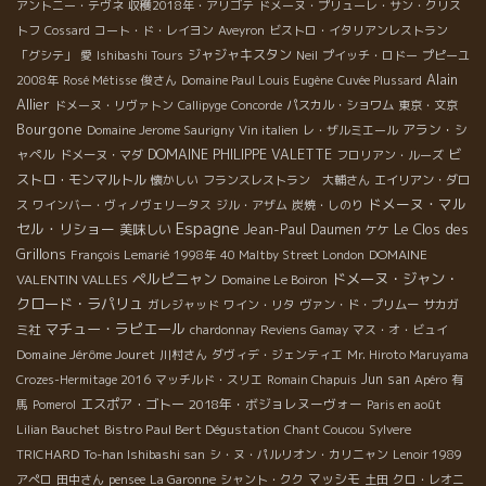
アントニー・テヴネ
収穫2018年・アリゴテ
ドメーヌ・プリューレ・サン・クリス
トフ
Cossard
コート・ド・レイヨン
Aveyron
ビストロ・イタリアンレストラン
ジャジャキスタン
「グシテ」
愛
Ishibashi Tours
Neil
プイッチ・ロドー
プピーユ
Alain
2008年
Rosé Métisse
俊さん
Domaine Paul Louis Eugène
Cuvée Plussard
Allier
ドメーヌ・リヴァトン
Callipyge
Concorde
パスカル・ショワム
東京・文京
Bourgone
アラン・シ
Domaine Jerome Saurigny
Vin italien
レ・ザルミエール
ャペル
DOMAINE PHILIPPE VALETTE
ビ
ドメーヌ・マダ
フロリアン・ルーズ
ストロ・モンマルトル
懐かしい
フランスレストラン 大輔さん
エイリアン・ダロ
ドメーヌ・マル
ス
ワインバー・ヴィノヴェリータス
ジル・アザム
炭焼・しのり
Espagne
セル・リショー
Le Clos des
美味しい
Jean-Paul Daumen
ケケ
Grillons
DOMAINE
François Lemarié
1998年
40 Maltby Street London
ペルピニャン
ドメーヌ・ジャン・
VALENTIN VALLES
Domaine Le Boiron
クロード・ラパリュ
ガレジャッド
ワイン・リタ
ヴァン・ド・プリムー
サカガ
マチュー・ラピエール
ミ社
chardonnay
Reviens Gamay
マス・オ・ビュイ
Domaine Jérôme Jouret
川村さん
ダヴィデ・ジェンティエ
Mr. Hiroto Maruyama
Jun san
Crozes-Hermitage 2016
マッチルド・スリエ
Romain Chapuis
Apéro
有
エスポア・ゴトー
2018年・ボジョレヌーヴォー
馬
Pomerol
Paris en août
Bistro Paul Bert Dégustation
Lilian Bauchet
Chant Coucou
Sylvere
TRICHARD
To-han Ishibashi san
シ・ヌ・パルリオン・カリニャン
Lenoir 1989
マッシモ
アぺロ
田中さん
pensee
La Garonne
シャント・クク
土田
クロ・レオニ