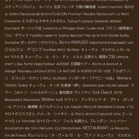
スティアンゴルジュ・ルージュ
北浜フレンチ
大阪の醸造者
Julien Courtois
石川さ
Gilles Davasse de bistro FLACON
ん
Fronton
Mazière
Restaurant Le Petit
Commerce
エスポアよろずやユキ子さん
Yukiya Fujiwara
Domaine Jérôme
Sumeshiya
Guichard
オーリック社
Philippe Alliet
Cuvée Voilà
フラコン経営者の
Famille Lapierre
ジル・ダヴァス
Sophia Bauchet
Mas de la Font Ronde
Kyoko
Bistro MARUGO
Duchaîne
ボーヌのケンタロウさん
Importatrice Kadowaki san
ジョルジュ・デコンブ
Aurélien Petit
De Moor
キューヴェ・マルセル
レカール
lot 1016
月
キューヴェ・ル・ラン・デュ・メルル
北原さん
銀座4丁目
Uemura
Importateur AVENIR
cherf
L'eau forte
日酒販ツアー
Bistro A boire et A
manger
Nouveau Laforest2018
LA NATURE A HORREUR DU VIDE
アルボワ
パ
Nomura
リ・ビストロ・サガン
CYRILL ALONZO
インポーター「アヴニール社」
Unison Suwa
Domaine jean michel alquier
ツ
キューヴェ・ティボ
生産者一押し
Sud-Ouest
アー
2018
コルトン・シャルルマーニュ
東京調布
ヴァンサン
Rhône sud
Beaujolais Nouveaux
スペイン・アンダルシア
オ・プティ・ボンヌ
ール
アンジュ
横須賀
北アルデッシュ
Les toqués
Meryl et Géraldine Croizier
バル
Paris bistro Coinstot Vino
セロナのユウコさん
ドメーヌ・シャモナール
エール
ドゥロ
La Trenchée 2016
ローラン・フェル
松岡さん
ブレンダン・トレイシー
RESTAURANT
Association des Vins Naturels
Kiji Okonomiyaki
La Revue du
セ・ル・ヴァン
Vin de France
ダムバッシュ・ラ・ヴィル
キューヴェ マルセル・