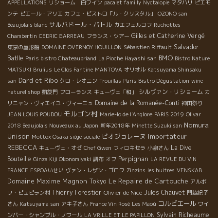
APPELLATIONS
リショーム 白ワイン
pacalet familly
Nyctalopie
マタハリ
ピエモ
ンテ
ピエール・アリエ
カフェ・ビストロ「ル・クリスタル」
OZONO san
サルバドール・バトル
Beaujolais blanc
カエフェルコフ
Ruchottes
Gilles et Catherine Vergé
Chambertin
CEDRIC GARREAU
フランス・ツアー
Salvador
東京の屋形船
DOMAINE OVERNOY HOUILLON
Sébastien Riffault
BMO
Batlle
Paris bistro Chateaubriand
La Pioche Hayashi san
Bistro Nature
MATSUKI
Brulius
Le Clos Fantine
MANTOVA
オリオル
Katsuyama Shinsaku
Dard et Ribo
san
クロ・レオニン
Trouillas
Paris Bistro Dégustation
wine
シルヴァン・リショーム
naturel shop
凱旋門
フローランス
キューヴェ「和」
カ
Domaine de la Romanée-Conti
リニャン・ヴィエイユ・ヴィーニュ
神田祭り
モルゴン村
JEAN LOUIS POUDOU
Marie-lo de l'Anglore
PARIS 2019
Olivar
Nomura
2018 Beaujolais Nouveaux au Japon
新年2018年
Minette Suzuki san
Unison
ビオジョレーヌ
Importateur
Mottox Osaka siège sociale
REBECCA
La Dive
キューヴェ・オゼ
Chef Gwen
フィロキセラ
小泉さん
Perpignan
Bouteille
Ginza Kiji Okonomiyaki
調布
オフ
LA REVUE DU VIN
FRANCE
ESPOAいせい
ヴァン・レザン・ゴロワ
Zinzins
les huitres
VENSKAB
Le Repaire de Cartouche
Domaine Maxime Magnon
Tokyo
アルボ
Thierry Forestier
Olivier de Nice
Jules Chauvet
ワ・ピュピラン村
門脇紀子
コルビエール
さん
Katsuyama san
アキ子さん
France Vin Rosé
Les Maoù
ワイ
Sylvain Richeaume
ンバー・シャンブル・ノワール
LA VRILLE ET LE PAPILLON