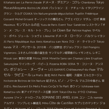
ドメーヌ・ダミアン・コクレ
Tokyo
Kitahara san
La Pierre chaude
Chardonay
Musashikoyama
Bistro UN JOUR
パッション・エ・ナチュール
イタリアワイン
グラン・ラルグ
OSAKA Vin Nature grande dégustation
Pupillin
Frédérique
アヴェイロン
Cossard
Michel Grisard
オーリックスの橋元さん
マダム・ロゼ
貴腐
モンマルトルの丘
Sandrine
Maximus
Yuzu de Paris
Event Tour
レストラン「オ
Le Clown Bar
ン・メ・フレ・ス・キル・トゥ・プレ」
Patrice Hughes
サぺル
ドメーヌ・ローラン・バルツ
リ・ポぺト
ジュール・ショヴェ
Libourne
レイヨン
Aux Amis Komatsu san
川
Paris République
Nora
クロ・ド・タイラック
Tokyo
マス・ぺリセール
Kanda
2018年・パリ試飲会
ボジョレブラン
Ozil Frangins
Vignerons
ユキさんの50歳の誕生会
サンマルタン経営者のレイモンさん
レオニ
Mizuki san
東京の夜景
Pitrou 2004
Minette Sano san
Champs Libre
Eruption
Sakurajima
ワインカーヴ・パピーユ
Pizzeria ROBA SERIA
ラ・コリーヌ・アンス
ボジョレー・ヌーヴォー
マル
ピレ
LES GAMAYS
Châteauneuf-du-Pape
セル・ラピエール
台北
La Prats
Petit Pierre
福岡・久留米
エルミタージュ
ピノ・ノワール
histoire de Bistros de Vin Nature
紀子さん
マルゴの中島さん
宮
川さん
Restaurant En Mets Frais Ce Qu'Il Te Plaît
赤ワイン
Ishikawa-ken
Komatsu-shi
新アイデアのブース位置
OGM
Tokyo Ota-ku
ドウロ
Château
DOMAINE DES AMIEL
Ausone
ジャン・ドゥローブル
ESPA
ユン・ニル
namida
Côte de Castillon
ジョ
アルザス・フンブレヒト醸造元
Miho
カプリエのマリオン
ルディ
Olivier Cros et Sylvain Respaut
LIN Yusen
ピノ・ノワール 2016
ル・