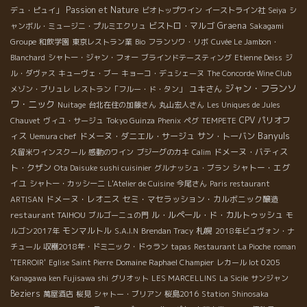
Passion et Nature
デュ・ピュイ」
ビオトップワイン
イーストライン社
Seiya
シ
ビストロ・マルゴ
Graena
ャンボル・ミュージニ・プルミエクリュ
Sakagami
Groupe
和飲学園
東京レストラン業
Bio
フランソワ・リボ
Cuvée Le Jambon・
Blanchard
シャトー・ジャン・フォー
ブラインドテースティング
Etienne Deiss
ジ
ル・ダヴァス
キューヴェ・ブー
キョーコ・デュシェーヌ
The Concorde Wine Club
ジャン・フランソ
ユキさん
メゾン・ブリュレ
レストラン「フルー・ド・タン」
ワ・ニック
Nuitage
台北在住の加藤さん
丸山宏人さん
Les Uniques de Jules
CPV パリオフ
Chauvet
ヴィユ・サージュ
Tokyo Guinza
Phenix
ペグ
TEMPETE
Banyuls
ィス
ドメーヌ・ダニエル・サージュ
サン・トーバン
Uemura chef
ドメーヌ・バティス
久留米ワインスクール
感動のワイン
ブジーグのカキ
Calim
ト・クザン
シャトー・エグ
Ota Daisuke sushi cuisinier
グルナッシュ・ブラン
イユ
シャトー・カッシーニ
L'Atelier de Cuisine
今尾さん
Paris restaurant
ドメーヌ・レオニス
セミ・マセラッション・カルボニック醸造
ARTISAN
restaurant TAIHOU
ル・ルペール・ド・カルトゥッシュ
ブルゴーニュの門
モ
モンマルトル
札幌
ルゴン2017年
S.A.I.N
Brendan Tracy
2018年ビュヴォン・ナ
チュール
収穫2018年・ドミニック・ドゥラン
tapas
Restaurant La Pioche
roman
'TERROIR'
Eglise Saint Pierre
Domaine Raphael Champier
レカール lot 0205
Kanagawa ken Fujisawa shi
グリオット
LES MARCELLINS
La Sicile
サンジャン
Beziers
萬屋酒店
桜見
シャトー・ブリアン
桜島2016
Station Shinosaka