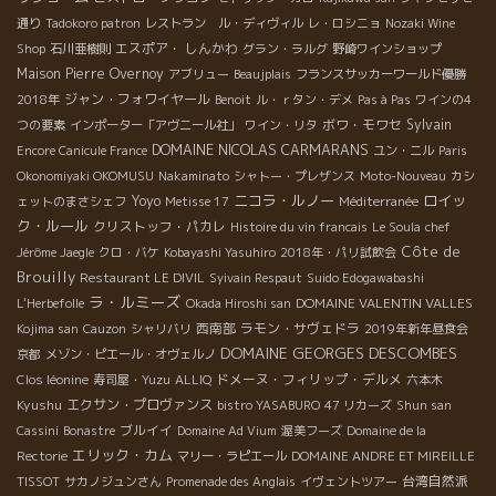
通り
Tadokoro patron
レストラン ル・ディヴィル
レ・ロシニョ
Nozaki Wine
エスポア・ しんかわ
Shop
石川亜樹則
グラン・ラルグ
野崎ワインショップ
Maison Pierre Overnoy
アブリュー
Beaujplais
フランスサッカーワールド優勝
ジャン・フォワイヤール
2018年
Benoit
ル・ｒタン・デメ
Pas à Pas
ワインの4
ボワ・モワセ
Sylvain
つの要素
インポーター「アヴニール社」
ワイン・リタ
DOMAINE NICOLAS CARMARANS
Encore Canicule France
ユン・ニル
Paris
Okonomiyaki OKOMUSU
Nakaminato
シャトー・プレザンス
Moto-Nouveau
カシ
ニコラ・ルノー
ロイッ
Yoyo
ェットのまさシェフ
Metisse 17
Méditerranée
ク・ルール
クリストッフ・パカレ
Histoire du vin francais
Le Soula
chef
Côte de
Jérôme Jaegle
クロ・バケ
Kobayashi Yasuhiro
2018年・パリ試飲会
Brouilly
Restaurant LE DIVIL
Syivain Respaut
Suido Edogawabashi
ラ・ルミーズ
DOMAINE VALENTIN VALLES
L'Herbefolle
Okada Hiroshi san
西南部
ラモン・サヴェドラ
Kojima san
Cauzon
シャリバリ
2019年新年昼食会
DOMAINE GEORGES DESCOMBES
京都
メゾン・ピエール・オヴェルノ
ドメーヌ・フィリップ・デルメ
Clos léonine
寿司屋・Yuzu
ALLIQ
六本木
Kyushu
エクサン・プロヴァンス
bistro YASABURO
47 リカーズ
Shun san
ブルイイ
Cassini
Bonastre
Domaine Ad Vium
渥美フーズ
Domaine de la
エリック・カム
Rectorie
マリー・ラピエール
DOMAINE ANDRE ET MIREILLE
台湾自然派
TISSOT
サカノジュンさん
Promenade des Anglais
イヴェントツアー