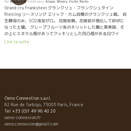
Par
伊藤與志男
Publié dans
Alsace
,
Winery
,
Visite
,
Resto
Grand cru Frankstein グランクリュ・フランクシュタイン
Riesling リースリング エリック・カム自慢のグランクリュ畑。 自
生酵母のみ、SO2添加ゼロ。 花崗岩質。花崗岩が風化して砂状に
なった土壌。 グレープフルーツ系のキリットした酸と果実味、そ
の上にミネラル感があってクッキリとした凹凸感がある白ワイ
ン。 流石グランクリュのリースリング。 QV . g ポワン・ジェ ゲ
Lire la suite
ヴェルツトラミネエール品種 自生酵母のみ、SO2添加ゼロ。 １週
間のマセラッション・カルボニック醸造。 １０か月の樽熟成。 ロ
ゼでもない、オレンジワインでもないロゼ色とオレンジ色の中間
色。 花崗岩土壌のミネラル感タップリで、ほのかなタンニンとバ
ラ風味の果実風味が心地よい。 ★Pinot Noir 2016 ピノ・ノワー
ル 自生酵母のみ、SO2添加ゼロ 3週間のカモシしたタンク、4日間
のみのタンク、2種類をブレンド 樽熟１０か月。 花崗岩土壌、ピ
ノ風味豊か、花崗岩土壌のスカットしたミネラル感があり、涼し
いタイプのピノ。 ★MARC マール 自家製のポットスティル蒸留器
Oeno Connextion s.a.r.l.
で造ったゲヴェルツトラミネエールのマール。 ゲベルツトラミネ
62 Rue de Turbigo, 75003 Paris, France
ールの果実風味が残っており限りなくワインに近いマールって感
Tel +33 (0)1 49 96 40 20
じ。 イヤー、このマールは本当に美味しい。チョット、一緒に葉
oeno-connexion.fr
巻をやりたい。
oeno.connexion@gmail.com