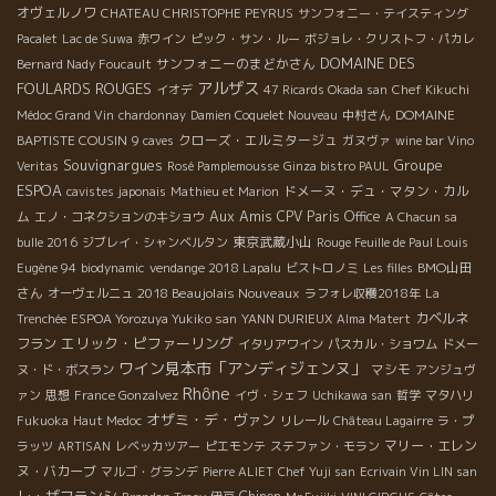
オヴェルノワ
CHATEAU CHRISTOPHE PEYRUS
サンフォニー・テイスティング
Pacalet
Lac de Suwa
赤ワイン
ピック・サン・ルー
ボジョレ・クリストフ・パカレ
DOMAINE DES
サンフォニーのまどかさん
Bernard Nady Foucault
アルザス
FOULARDS ROUGES
イオデ
47 Ricards Okada san
Chef Kikuchi
DOMAINE
Médoc Grand Vin
chardonnay
Damien Coquelet Nouveau
中村さん
BAPTISTE COUSIN
クローズ・エルミタージュ
9 caves
ガヌヴァ
wine bar Vino
Souvignargues
Groupe
Veritas
Rosé Pamplemousse
Ginza bistro PAUL
ESPOA
ドメーヌ・デュ・マタン・カル
cavistes japonais
Mathieu et Marion
Aux Amis
ム
CPV Paris Office
エノ・コネクションのキショウ
A Chacun sa
東京武蔵小山
bulle 2016
ジブレイ・シャンベルタン
Rouge Feuille de Paul Louis
BMO山田
Eugène 94
biodynamic
vendange 2018 Lapalu
ビストロノミ
Les filles
さん
2018 Beaujolais Nouveaux
オーヴェルニュ
ラフォレ収穫2018年
La
カベルネ
Trenchée
ESPOA Yorozuya Yukiko san
YANN DURIEUX
Alma Matert
エリック・ピファーリング
フラン
イタリアワイン
パスカル・ショワム
ドメー
ワイン見本市「アンディジェンヌ」
マシモ
ヌ・ド・ボスラン
アンジュヴ
Rhône
ァン
思想
France Gonzalvez
イヴ・シェフ
Uchikawa san
哲学
マタハリ
オザミ・デ・ヴァン
Fukuoka
Haut Medoc
リレール
Château Lagairre
ラ・プ
マリー・エレン
ラッツ
ARTISAN
レベッカツアー
ピエモンテ
ステファン・モラン
ヌ・バカーブ
マルゴ・グランデ
Pierre ALIET
Chef Yuji san
Ecrivain Vin LIN san
レ・ザフランシ