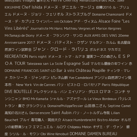
Pierre Overnoy
Beaujolais Villages
藤木さん
Renaissance des AOC
Saké
Chef Ishida
ドメーヌ・ダニエル・サージュ
KIKUHIME
収穫2016
ル・ブリュ
ドメーヌ・ジョリ・フェリオル
ストラスブルグ
エル
Domaine Chamonard
ドメ
Alsace Foire "Les
ーヌ・デ・カプリエ
ワインバー
vin Octobre
アド・ヴィヌム
Vins Libérés"
Journaliste Mr.Hans
Mathieu Vergnes et Marion Kergines
Mr.Tamajo de Diony
ドメーヌ・フランソワ・サンロ
AUX AMIS DES VINS 20eme
ドメーヌ・バティスト・クザン
Anniversaire 2017
マルタン・カルム
名古屋自
ジャン・クロード・ラパリュ
然派ワイン試飲会
ボルドネス
サカガミ
ＥＳＰ
RECREATION
Paris night
ドメーヌ・トマ・ルアネ
渥美フーズの森さん
ＯＡ TOUR
Espagne Sud
Takezawa san
La Sicile
マルセル最後の年ワイン
赤
Château Poupille
Bar à vins
DOMAINE FRANCOIS SAINT-LO
ティンタ・マレ
カトリーヌ・ジャンボン
ナ
ピレネ山脈
Yve Camdebord
アンジェ自然派ワイン見
New York
本市・
Vin de Cannes
パリ・ビストロ・ロバセリア
Paris République
DIVE BOUTELLE
ロマネ・コンチ
アレクサンドル・バン
エイリアン・ダロス
サ
ンシニャン
BMO Mr.Kamata
シャルル・アズナヴール
Le Vieux Bordeaux
パリレス
山田恭二さん
トラン・奏で
グランクリュ
DomainePhilippeTessier
Septime
Camel
Saint Aubin
高知の石川さん
Danse encore
パリ・ノートルダム寺院
Lilian
Bauchet
ブルイ
寿司職人・岡田大介
Alsace Humbrebrecht
Bistro Atelier
オルガ
ンの紺野真シェフ
エマニュエル・ルロワ
Châpeau Melon
オザミ・デ・ヴァン 銀
DOMAINE DAMIEN BUREAU
座
シリル・ル・モワン
Obi Wine Kenobull