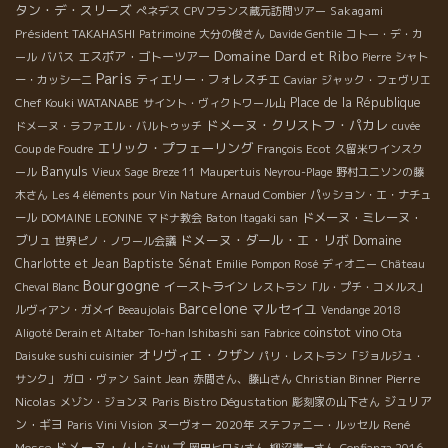
タン・デ・スリーズ
Sakagami
ぺネデス
CPVフランス蔵元訪問ツアー
Président TAKAHASHI
Patrimoine
大分の俊さん
Davide Gentile
コトー・デ・カ
Domaine Dard et Ribo
エスポア・ゴトーツアー
ール
ババス
Pierre
シャト
Paris
ティエリー・フォレスチエ
ー・カッシーニ
Caviar
ジャック・フェヴリエ
Chef Kouki WATANABE
Place de la République
サイント・ヴィクトワール山
ドメーヌ・クリストフ・パカレ
ドメーヌ・ラファエル・バルトゥッチ
cuvée
エリック・プフェーリング
Coup de Foudre
François Ecot
久留米ワインスク
Banyuls
ール
Vieux Sage
Breze 11
Maupertuis Neyrou-Plage
野村ユニソンの藤
木さん
Les 4 éléments pour Vin Nature
Arnaud Combier
パッション・エ・ナチュ
ドメーヌ・ミレーヌ・
ール
DOMAINE LEONINE
マドナ教会
Baton Itagaki san
ドメーヌ・ダール・エ・リボ
ブリュ
Domaine
世界ピノ・ノワール会議
Charlotte et Jean Baptiste Sénat
Emilie
Pompon Rosé
ディオニー
Château
Bourgogne
イーストライン
Cheval Blanc
レストラン「ル・プチ・コメルス」
Barcelone
マルセイユ
ルヴィアン・ガメイ
Beeaujolais
Vendange 2018
coinstot vino
Aligoté Derain et Altaber
To-han Ishibashi san
Fabrice
Ota
オリヴィエ・クザン
Daisuke sushi cuisinier
パリ・レストラン「ジョルジュ・
Pierre
サンク」
ガロ・ヴァン
Saint Jean
赤間さん、藤山さん
Christian Binner
Nicolas
ジュリア
メゾン・ジョンヌ
Paris Bistro Dégustation
彫刻家の山下さん
ン・ギヨ
René
Paris Vini Vision
ヌーヴォー 2020年
ステファニー・ルッセル
ドメーヌ・ムレシップ
Mosse
岡田ヒロシさん
柳沼憲一さん
Confianza 2016