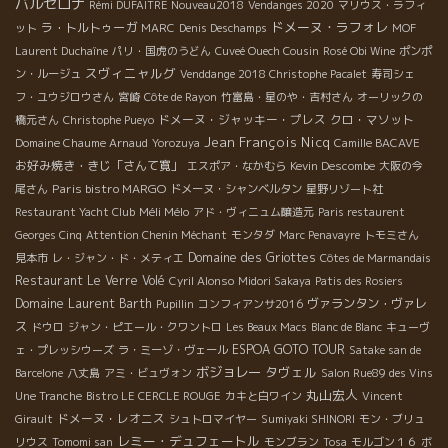
バルセロナ
Rémi DUFAITRE Nouveau2018
Vendanges 2020
マリウス・ラフィ
ドメーヌ・ラフォレ
ラ・トルトゥーガ
ット
MARC
Denis Deschamps
MOF
Laurent Duchaîne
パリ・国虎のうどん
Cuveé Ouech Cousin
Rosé Obi Wine
ポンポ
スヴィニャルグ
ン・ルージュ
Venddange 2018 Christophe Pacalet
寿司シェ
フ・ユウジロウさん
宮崎
Côte de Rayon
竹富島・星のや・吉村さん
オーリックの
ドメーヌ・ジャッキー・プレス
クロ・マソット
橋元さん
Christophe Pueyo
Jean François Nicq
Domaine Chaume Arnaud
Yorozuya
Camille BACAVE
お好み焼き・きじ「さんて寛」
エスポア・なかむら
Kevin Descombe
大阪の今
Paris bistro MARGO
尾さん
ドメーヌ・シャンベルタン
星野リゾート社
Méli Mélo
Restaurant Yacht Club
アド・ヴィニュム醸造元
Paris restaurent
Georges Cinq
Attention Chenin Méchant
モンタダ
Marc Penavayre
トモミさん
Domaine des Griottes
見本市
レ・ジャン・ド・メティエ
Côtes de Marmandais
Restaurant Le Verre Volé
Cyril Alonso
Midori Sakaya
Patis des Rosiers
Domaine Laurent Barth
ヴァランタン・ヴァレ
Pupillin
コンフィアンサ2016
ス
ドウロ
ジャン・ピエール・クワントロ
Les Beaux Macs
Blanc de Blanc
キューヴ
ESPOA GOTO TOUR
ェ・プレッシウーズ
ラ・ミーゾ・ヴェール
Satake san de
ボジョレー
タヴェル
Barcelone
八丈島
アミ・ビュヴォン
Salon Rue89 des Vins
丸山宏人
Une Tranche
Bistro LE CERCLE ROUGE
カキと白ワイン
Vincent
ドメーヌ・レオニス
Girault
シュトロマイヤー
Sumiyaki SHINORI
モン・ブリュ
レミー・デュフェートル
リウス
Tomomi san
モンブラン
Tosa
モルゴン１６
ボ