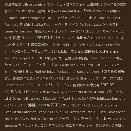
20周年記念
village Jasniers
オン・ジュ・コネクション
山田恭路
レランス島の修道
Trois Amours
僧のワイン
オルヴォー社の田中さん
Bourgeuil
Brasil
日酒販ツア
ー
Nuits Saint-Georges
Gaillac
Julie
ジャンピエール・ロビノ
Domaine Clusel
Roch
カナダ
Wabi Sabi
La Flou
キャヴィア
ドイツ
Pic Saint Loup
ゲーシクト
Baune Kentaro-san
葡萄ジュース
エリック
レーザン・ゴロワ
ラ・カーブ・アピコ
小松屋
Julien Altaber
Domaine SEXTANT
グラン・ルパ
ル
シルヴァン・ボ
ディオニ社
渡辺幸樹シェフ
ック
ル・クロ・ファンティンヌ
La Cadette
ジャ
Biodynamie
B.B.B. ボジョレ試飲会
ン・ドゥローブル
マチュとマリオン
ユキさん
南仏
Jean-Dominique CASSINI
竹下正樹
良質食品店
L'écart lot 1117
シャンパーニュ・ド・スーザ
Aux Amis des Vins Ginza
ドメーヌ・リショー
サカガミの日野
ム 1989年シラ
La Nuit de Tokyo
Restaurant français à Lyon
さん
オーナーのギヨム
収穫20年記念・クリストフ・パカレ
コルナス
Shinjuku
ドメーヌ・エリック・カム
ERIC DE
Estézargues
藤原俊太郎
恵比寿
SOUSA
Guy Blanchard
リショーム
桜
オビ・ワイン
中本さん
Michel Grisard
ロゼ
Domaine Etienne et Sébastien Riffault
Bistro Soif
CPV Ishikawa kun
ケヴ
沖縄
石田シェフ
ィン・デコンブ
イザベル
サロン・レザノニム
Grand Cru
Gilles Davasse de
Frankstein
Cabernet-Franc 2007
Vin S M
Frédéric Pourtalié
ドメーヌ・ジェラール・シュレール
bistro FLACON
Bistro Célestin
Abriou
Barcelon
アメリカ・オレゴン
アスカさん
長ユキ子さん
オー・ラングドックのロッ