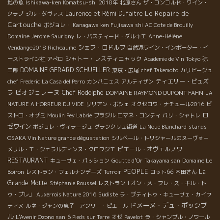
地の魚
Ishikawa-ken Komatsu-shi
2018年
北原さん
ザ・コンコルド・ワイン・
Le Repaire de
Laurence et Rémi Dufaitre
クラブ
ジル・ダヴァス
Cartouche
ボジョレ・
Kanagawa ken Fujisawa shi
AC Cote de Brouilly
Domaine Jerome Saurigny
レ・バスティード・ダルキエ
Anne-Hélène
シェフ・ロドルフ
Vendange2018 Richeaume
自然派ワイン・インポーター・イ
シャトー・レスティニャック
ーストライン社
アぺロ
Academie de Vin Tokyo
弥
DOMAINE GERARD SCHUELLER
三郎
東京・広尾
chef Takemoto
カリピージュ
ティエリー・ピュズ
chef Frederic
La Casa del Perro
カンパニェス
アルティザン
ビオジョレーヌ
ラ
Chef Rodolphe
DOMAINE RAYMOND DUPONT FAHN
LA
NATURE A HORREUR DU VIDE
リリアン・ボシェ
オクセロワ・ナチュール2016
ビ
ロ
ストロ・オザミ
Moulin Pey Labrie
ブラジル
ロマネ・コンティ
パリ・シャトレ
ゼワイン
ボジョレ・ヴィラージュ
グランクリュ街道
La Noue Blanchard
stands
OSAKA Vin Nature grande dégustation
シルベール・トリシャールのヌーヴォー
ピエール・オヴェルノワ
メリル・エ・ジェラルディンヌ・クロワジエ
RESTAURANT
キューヴェ・パッション
Goutte d’Or
Takayama san
Domaine Le
PEOPLE
La
Boiron
レストラン・フェルナンデーズ
Terroir
ロット66
内田さん
Grande Motte
Stéphanie Roussel
レストラン「オン・メ・フレ・ス・キル・ト
ゥ・プレ」
Auxerrois Nature 2016
Sudiste
ラ・プティトゥ・キューヴェ・カイウ
ドメーヌ・デュ・ポッシブ
ティヌ
ルネ・ジャンの息子 アンリー・ピエール
ル
L'Avenir Ozono san
6 Pieds sur Terre
オゼ
Pavelot
ラ・シャンブル・ノワール