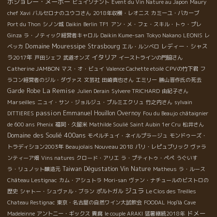
ボジョレー・ヌーボー
ビュイソナント
Event du Vin Nature au Japon
Maury
chef Xavi
バルセロナのユウコさん
2018年収穫・レオニス
カミーユ・バカーブ
Port du Thon
シノン城
Daikin
Berlin
TF1
アン・メ・フェ・スキル・トゥ・プレ
Ginza
ラ・ノティック経営者キャロル
Daikin Kume-san
Tokyo Nakano
LEONIS
レ
Domaine Mouressipe
Strasbourg
レディー・シャス
ベッカ
エル・ルンベロ
イタリア
ラ2017年
戸田シェフ
武道オンズ
イーストラインの門脇さん
Catherine JAMBON
マス・オ・ビュイ
Valence Cachette etoilé
CPVの竹下君
フ
ラコン経営者のジル・ダヴァス
文芸社
田崎真也さん
エミリー
勝山晋作氏の死去
La Remise
Garde Robe
Julien Derain
Sylvere TRICHARD
由紀子さん
Marseilles
ニュイ・サン・ジョルジュ・プルミエクリュ
竹之内さん
sylvain
passion
Emmanuel Houillon Overnoy
DITTIERES
Fou du Beaujo
châtaignier
de 600 ans
Phenix
福岡・久留米
Mathilde Soulié
Saint Aubin 1er Cru
松井さん
Domaine des Soulié 400ans
モペルチュイ・ネイルプラージュ
モンドゥーズ・
Beaujolais Nouveau 2018
トラディション2003年
パリ・レピュブリック
ヴァラ
ンティーア畑
Vins natures
クロード・アリエ
ラ・プティトゥ・ペペ
うぐいす
Taiwan Dégustation Vin Nature
ラ・リュノット醸造元
Matheus
ラ・ルース
Château Lestignac
カム・アシュトラ
Mori-san
ヴァン・ナチュールのビストロの
ジュラ
歴史
シャトー・シュヴァル・ブラン
ポルトガル
Le Clos des Treilles
Chateau Restignac
東京・名古屋の自然ワイン大試飲会
FOODAL
Hop'là
Cave
ドメー
Madeleinne
アントニー・ギックス
貴腐
le couple ARAKI
猛暑継続2018年