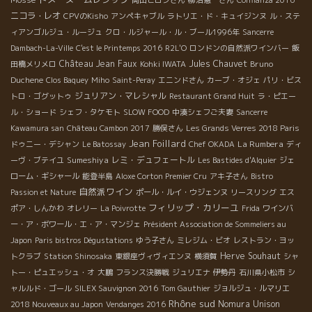
ニコラ・レオ
CPVのKisho
アンペキャブル
ラトリエ・ド・キュイジンヌ
ル・ステ
ィアンゴルジュ・ルージュ
クロ・ルジャール・ル・ブール1996年
Sancerre
Dambach-La-Ville
C'est le Printemps 2016
R2L'O
ロンドンの自然派ワインバー
飯
Château Jean Faux
Jules Chauvet
Bruno
田橋メリメロ
Kohki IWATA
Duchene
Clos Baquey
Miho
Saint-Peray
エニンドさん
カーブ・オジェ
パリ・ビス
ジュリアン・マレシャル
トロ・ゴグットゥ
Restaurant Grand Huit
ラ・ピエー
ル・ショード
シェフ・タケモト
SLOW FOOD
中湊シェフご夫妻
Sancerre
Kawamura san
Château Cambon 2017
勝俣さん
Les Grands Verres 2018 Paris
Jean Foillard
La Rumbera
ドゥニー・デシャン
Le Batossay
Chef OKADA
ディ
Sumeshiya
レミ・デュフェートル
ーヴ・ブテイユ
Les Bastides d'Alquier
ジェ
ローム・ギシャール
能登半島
Aloxe Corton Premier Cru
アキ子さん
Bistro
自然派ワイン
Passion et Nature
ポール・ルイ・ウジェンヌ
リースリング
エス
フィリップ・カリーユ
ポア・しんかわ
オレリー
La Poivrotte
Frida
ワインバ
ー・ア・ボワール・エ・ア・マンジェ
Président Association de Sommeliers au
Japon
Paris bistros Dégustations
ゆう子さん
ミレジム・ビオ
レストラン・ヨッ
Herve Souhaut
トクラブ
Station Shinosaka
東銀座ヴィヴィエンヌ
横須賀
シャ
トー・ピュエッシュ・オ
大鵬
フランス決勝戦
ジュリエナ
伊勢丹
石川県小松市
シ
ャルルド・ゴール
SILEX Sauvignon 2016
Tom Gauthier
ジョルジュ・ルマリエ
Rhône sud
Nomura Unison
2018 Nouveaux au Japon
Vendanges 2016