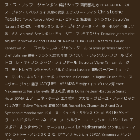
ヌ・フィリップ・ジャンボン
萬谷シェフ
西南部地方
BEAUJALIEN
ドメー
Christophe
ヌ・ジャン・モペルチュイ
東京の夜景
エピスリー・フィン
Pacalet
Tokyo Toyosu AOKI
トム・ゴティエ
飯田橋 ジャングレ
Bistro Vin
ルネ・ジャン
Nature SHONZUI
トラモンタン
メーヌ・ド・ラ・ボルド
中湊しげ
Domaine jean michel
る さん
vin rosé
シャンボル・ミュージニ・プルミエクリュ
alquier
Ishikawa Akinori
DOMAINE RAPHAEL BARTUCCI
bistro YUIGA de
オー・フォルト
ルネ・ジャン・ダール
Kanazawa
Si nous parlions Carignan
ビス
chef Julianne
猛暑・フランス2018年夏
ワインバー・シャンブル・ノワール
トロ・レ・キャノン
ジャン・フォワヤール
Bistro La Vigne
Tan san
ル・ク
質販スーパー
ロ・デ・トレイユ
レシャッペ・ベル
Château Lassolle
キューヴ
ェ・マルセル
キンタ・ド・ナポル
Frédérique Cossard
Le Tagine
Cruise
モト・ヌ
JACQUES LASSAIGNE
chef
ーヴォー
ジュリ
藤原
本物ワイン
ガロンヌ河
Nakaminato
藤田社長
Domaine Jean-Baptiste Senat
Paris Belleville
長崎
エノ・コネ・チーム
プピーユ・アティピック
Hotel BOMA
エスポア・ ナカモト
パリの葉月
Sylère Trichard
収穫2018年
Ruchottes Chamertin Grand Cru
Oriol ARTIGAS
イ
Symphonie Madoka san
ドメーヌ・ドゥ・ラ・ガランス
ヴ・カムドボルド
Mas Lau
エ
セレネ・ドメーヌ・シルヴェール・トリシャール
スポア・よろずやツアー
La Méditerranée
ボージョロワーズ
タンキエット・マ
アラン
マン
シャトー・メレ２００２
石川アキノリ
Autriche
ESPOA Yamamasu