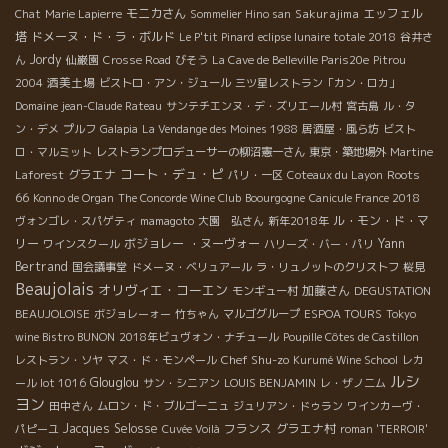
モニカさん
Sakurajima
エッフェル
Chat
Marie Lapierre
Sommelier Hino san
塔
ドメーヌ・ド・ラ・ボルド
Le P'tit Pinard
eclipse lunaire totale 2018
谷井さ
Jordy
ん
仙巌園
Crosse Road
びそう
La Cave de Belleville Paris20e
Pitrou
酒美土場
2004
ビストロ・アン・ジュール
三ツ星レストラン「カン・ロカ」
Domaine jean-Claude Rateau
サンテチエンヌ・デ・ズリエール村
宮古島
ル・タ
ン・デメ
プルフ
Galapia
La Vendange des Moines 1988
居酒屋・風ら坊
ビスト
ロ・マルミット
レストランプロデューサーの柳沼憲一さん
東京・築地場外
Martine
コート・デュ・ピ
グラエナ
Roots
Laforest
パリ・一区
Coteaux du Layon
66
Konno de Organ
The Concorde Wine Club
Boourgogne
Canicule France 2018
ル・モン・ド・マ
ヴォンゴレ・スパゲティ
mamagoto
大園 弘さん
新年2018年
リー
ボジョレー ・ヌーヴォー
Yann
ワインスクール
ハリーズ・バー・パリ
Bertrand
国会議事堂
ドメーヌ・ベリュアール
ラ・リュノットのクリストフ
桜見
Beaujolais
オリヴィエ・コーエン
加藤さん
モンギュー村
DEGUSTATION
BEAUJOLOISE
ボジョレーォー
竹ちゃん
マルゴグループ
ESPOA TOURS
Tokyo
wine Bistro BUNON
2018年ビュヴォン・ナチュール
Poupille Côtes de Castillon
Chef Shu-zo
レストラン・ソヤ
マス・ド・モンペール
Kurumé Wine School
レカ
ルシ
Glouglou
ール lot 1016
サン・シニアン
LOUIS BENJAMIN
レ・ザノ二ム
ヨン
田中さん
ムロン・ド・ブルゴーニュ
ジュリアン・ドゥラン
ワインカーヴ・
Jacques Selosse
フランス
グラエナ村
パピーユ
Cuvée Voilà
roman 'TERROIR'