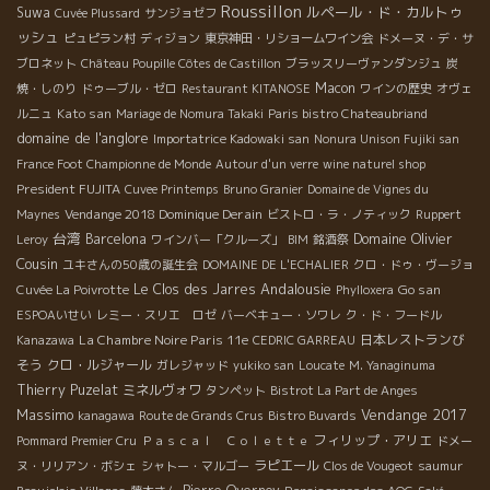
Roussillon
ルペール・ド・カルトゥ
Suwa
Cuvée Plussard
サンジョゼフ
ッシュ
ピュピラン村
ディジョン
東京神田・リショームワイン会
ドメーヌ・デ・サ
ブロネット
Château Poupille Côtes de Castillon
ブラッスリーヴァンダンジュ
炭
Macon
焼・しのり
ドゥーブル・ゼロ
Restaurant KITANOSE
ワインの歴史
オヴェ
Kato san
ルニュ
Mariage de Nomura Takaki
Paris bistro Chateaubriand
domaine de l'anglore
Importatrice Kadowaki san
Nonura Unison Fujiki san
France Foot Championne de Monde
Autour d'un verre
wine naturel shop
President FUJITA
Cuvee Printemps
Bruno Granier
Domaine de Vignes du
Vendange 2018 Dominique Derain
Maynes
ビストロ・ラ・ノティック
Ruppert
台湾
Domaine Olivier
Barcelona
Leroy
ワインバー「クルーズ」
BIM
銘酒祭
Cousin
ユキさんの50歳の誕生会
DOMAINE DE L'ECHALIER
クロ・ドゥ・ヴージョ
Andalousie
Le Clos des Jarres
Go san
Cuvée La Poivrotte
Phylloxera
ESPOAいせい
レミー・スリエ ロゼ
バーベキュー・ソワレ
ク・ド・フードル
La Chambre Noire Paris 11e
日本レストランび
Kanazawa
CEDRIC GARREAU
そう
クロ・ルジャール
ガレジャッド
yukiko san
Loucate
M. Yanaginuma
Thierry Puzelat
ミネルヴォワ
タンペット
Bistrot La Part de Anges
Massimo
Vendange 2017
kanagawa
Route de Grands Crus
Bistro Buvards
フィリップ・アリエ
Pommard Premier Cru
Ｐａｓｃａｌ Ｃｏｌｅｔｔｅ
ドメー
ラピエール
ヌ・リリアン・ボシェ
シャトー・マルゴー
Clos de Vougeot
saumur