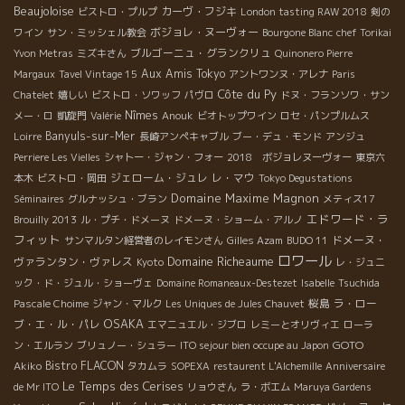
Beaujoloise
カーヴ・フジキ
ビストロ・プルプ
London tasting RAW 2018
剣の
ボジョレ・ヌーヴォー
ワイン
サン・ミッシェル教会
Bourgone Blanc
chef Torikai
ブルゴーニュ・グランクリュ
Yvon Metras
ミズキさん
Quinonero Pierre
Aux Amis Tokyo
Margaux
Tavel Vintage 15
アントワンヌ・アレナ
Paris
Côte du Py
Chatelet
嬉しい
ビストロ・ソワッフ
パヴロ
ドヌ・フランソワ・サン
Nîmes
メー・ロ
凱旋門
Valérie
Anouk
ビオトップワイン
ロセ・パンプルムス
Banyuls-sur-Mer
Loirre
長崎アンペキャブル
ブー・デュ・モンド
アンジュ
Perriere Les Vielles
シャトー・ジャン・フォー
2018 ボジョレヌーヴォー
東京六
ジェローム・ジュレ
レ・マウ
本木
ビストロ・岡田
Tokyo Degustations
Domaine Maxime Magnon
Séminaires
グルナッシュ・ブラン
メティス17
エドワード・ラ
Brouilly 2013
ル・プチ・ドメーヌ
ドメーヌ・ショーム・アルノ
フィット
ドメーヌ・
サンマルタン経営者のレイモンさん
Gilles Azam
BUDO 11
ロワール
Domaine Richeaume
ヴァランタン・ヴァレス
Kyoto
レ・ジュニ
ック・ド・ジュル・ショーヴェ
Domaine Romaneaux-Destezet
Isabelle
Tsuchida
桜島
ラ・ロー
Pascale Choime
ジャン・マルク
Les Uniques de Jules Chauvet
OSAKA
ブ・エ・ル・パレ
エマニュエル・ジブロ
レミーとオリヴィエ
ローラ
GOTO
ン・エルラン
ブリュノー・シュラー
ITO sejour bien occupe au Japon
Akiko
Bistro FLACON
タカムラ
SOPEXA
restaurent L'Alchemille
Anniversaire
Le Temps des Cerises
de Mr ITO
リョウさん
ラ・ボエム
Maruya Gardens