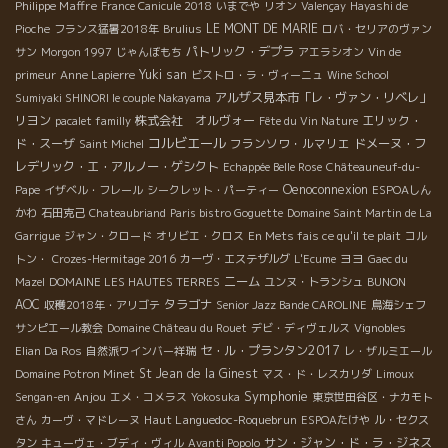
Philippe Maffre
France Canicule 2018
いまでや
リオン
Valençay
Hayashi de
LE MONT DE MARIE
Pioche
フランス猛暑2018年
Brulius
ロバ・セリアのヴァン
パトリック・デプラ
サン
Morgon 1997
じゃんぼもち
アエラシオン
Vin de
Yuki san
primeur
Anne Lapierre
ビストロ・ラ・ヴィーニュ
Wine School
アルザス見本市「レ・ヴァン・リベレ」
Sumiyaki SHINORI le couple Nakayama
リヨン
株式会社 オルヴォー
エリック・
pacalet familly
Fête du Vin Nature
コルビエール
ド・スーザ
フランソワ・ルマリエ
ドメーヌ・フ
Saint Michel
レデリック・エ・アルノー・ゲシクト
Echappée Belle Rose
Châteauneuf-du-
Oenoconnexion
Pape
イザベル・フレール
シークレット・パーティー
ESPOAしん
かわ
石田克己
Chateaubriand
Paris bistro Goguette
Domaine Saint Martin de La
Garrigue
ジャン・クロード
オリビエ・クロス
En Mets fais ce qu'il te plait
コル
ヨヨ
トン・
Crozes-Hermitage 2016
カーヴ・エステザルグ
L'Ecume
Gaec du
ニーム
Mazel
DOMAINE LES HAUTES TERRES
ユンヌ・トランシュ
BUNON
AOC
タラゴナ
収穫2018年・アリゴテ
Senior Jazz Bande CAROLINE
鳥海シェフ
サンピエール教会
Domaine Château du Rouet
デビ・ディヴェルス
Vignobles
セ・ル・プランタン2017
Elian Da Ros
自然派ワインバー祥瑞
レ・ザルミエール
St Jean de la Ginest
Domaine Potron Minet
マス・ド・レスカリダ
Limoux
Symphonie
Anjou
Sengan-en
エメ・コメラス
Yokosuka
東京世田谷区・ナカモト
Haut Languedoc-Roquebrun
さん
カーヴ・マドレーヌ
ESPOAたけや
ル・セクス
サン・ジャン・ド・ラ・ジネス
タン
キューヴェ・ブディ・ヴィル
Avanti Popolo