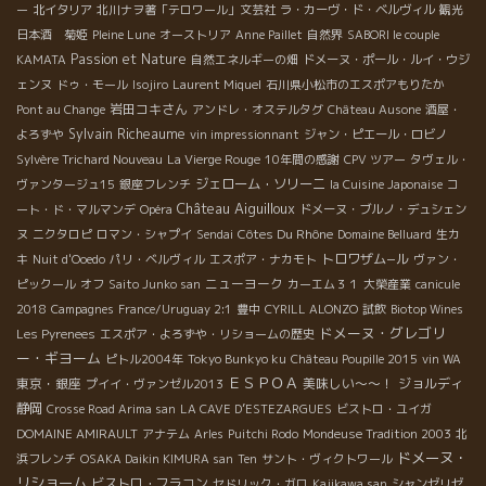
ー
北イタリア
北川ナヲ著「テロワール」文芸社
ラ・カーヴ・ド・ベルヴィル
観光
日本酒 菊姫
Pleine Lune
オーストリア
Anne Paillet
自然界
SABORI le couple
Passion et Nature
KAMATA
自然エネルギーの畑
ドメーヌ・ポール・ルイ・ウジ
ェンヌ
ドゥ・モール
Isojiro
Laurent Miquel
石川県小松市のエスポアもりたか
岩田コキさん
Pont au Change
アンドレ・オステルタグ
Château Ausone
酒屋・
Sylvain Richeaume
よろずや
vin impressionnant
ジャン・ピエール・ロビノ
Sylvère Trichard Nouveau
La Vierge Rouge
10年間の感謝
CPV ツアー
タヴェル・
ジェローム・ソリーニ
ヴァンタージュ15
銀座フレンチ
la Cuisine Japonaise
コ
Château Aiguilloux
ート・ド・マルマンデ
Opéra
ドメーヌ・ブルノ・デュシェン
Côtes Du Rhône
ヌ
ニクタロピ
ロマン・シャプイ
Sendai
Domaine Belluard
生カ
トロワザム−ル
キ
Nuit d'Ooedo
パリ・ベルヴィル
エスポア・ナカモト
ヴァン・
ニューヨーク
ピックール
オフ
Saito Junko san
カーエム３１
大榮産業
canicule
2018
Campagnes
France/Uruguay 2:1
豊中
CYRILL ALONZO
試飲
Biotop Wines
ドメーヌ・グレゴリ
Les Pyrenees
エスポア・よろずや・リショームの歴史
ー・ギヨーム
ピトル2004年
Tokyo Bunkyo ku
Château Poupille 2015
vin WA
ＥＳＰＯＡ
東京・銀座
美味しい～～！
ジョルディ
プイイ・ヴァンゼル2013
静岡
Crosse Road Arima san
LA CAVE D’ESTEZARGUES
ビストロ・ユイガ
DOMAINE AMIRAULT
アナテム
Arles
Puitchi Rodo
Mondeuse Tradition 2003
北
ドメーヌ・
浜フレンチ
OSAKA Daikin KIMURA san
Ten
サント・ヴィクトワール
リショーム
ビストロ・フラコン
セドリック・ガロ
Kajikawa san
シャンゼリゼ