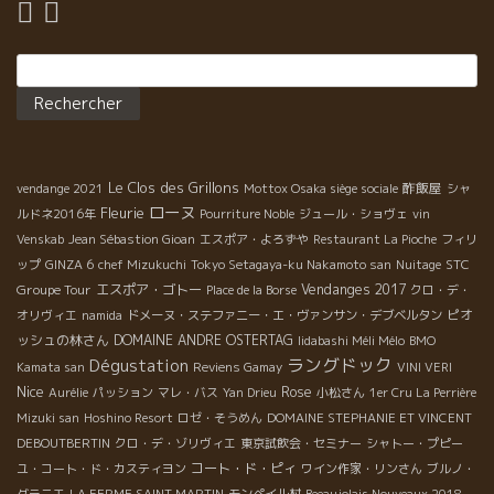
Rechercher :
Le Clos des Grillons
酢飯屋
vendange 2021
Mottox Osaka siège sociale
シャ
ローヌ
Fleurie
ルドネ2016年
Pourriture Noble
ジュール・ショヴェ
vin
Venskab
Jean Sébastion Gioan
エスポア・よろずや
Restaurant La Pioche
フィリ
STC
ップ
GINZA 6
chef Mizukuchi
Tokyo Setagaya-ku Nakamoto san
Nuitage
Groupe Tour
エスポア・ゴトー
Vendanges 2017
Place de la Borse
クロ・デ・
ピオ
オリヴィエ
namida
ドメーヌ・ステファニー・エ・ヴァンサン・デブベルタン
ッシュの林さん
DOMAINE ANDRE OSTERTAG
Iidabashi Méli Mélo
BMO
ラングドック
Dégustation
Kamata san
Reviens Gamay
VINI VERI
Nice
Rose
Aurélie
パッション
マレ・バス
Yan Drieu
小松さん
1er Cru La Perrière
Mizuki san
Hoshino Resort
ロゼ・そうめん
DOMAINE STEPHANIE ET VINCENT
DEBOUTBERTIN
クロ・デ・ゾリヴィエ
東京試飲会・セミナー
シャトー・プピー
コート・ド・ピィ
ユ・コート・ド・カスティヨン
ワイン作家・リンさん
ブルノ・
グラニエ
LA FERME SAINT MARTIN
モンペイル村
Beeaujolais Nouveaux 2018