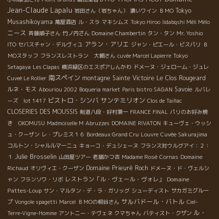
Jean-Claude Lapalu
Tokyo
岩田さん（岩ちゃん）
濃いワイン
ＢＭО
Musashikoyama
萬屋酒店
ル・スラ
マキシムス
Tokyo Hiroo
Iidabqshi Méli Mélo
ニース
斉藤順子さん
竹ノ内さん
Domaine Chambertin
タン・タン
Mr. Yoshio
アラン・アリエ
ITO
セバスチャン・デルヴィユ
ジャン・ピエール・ビスパリ
Ｂ
ＭОスタッフ
フランスレストラン 大輔さん
cuvée Marcel Lapierre
Tokyo
Setagaya
Les Clapas
横浜緑区のエスポアしんかわ
ドメーヌ・ジェローム・ジュレ
南スペイン
montagne Sainte Victoire
Le Clos Rougeard
Cuveé Le Rollier
ルネ・モス
Savoie
Abouriou 2002
Boqueria market
Paris bistro SAGAN
ルバレ
ビストロ・シンバ
サンテミリオン
ーズ lot 1417
Clos de Taillac
CLOSERIES DES MOUSSIS
剣道八段・好村兼一
FRANCE FINAL
パリのお好み焼
き OKOMUSU
Madmoiselle M
Abruzzes
DOMAINE RIVATON
キューヴェ・ウッシ
ュ・クーザン
レ・プレミス１６
Bordeaux Grand Cru
Louvre
Cuvée Sakurajima
コルトン・シャルルマーニュ
キョーコ・デュシェーヌ
フランス対ウルグアイ：２：
Julie Brosselin
１
山田屋ツアー
老舗かつ吉
Madame Rosé
Cornas
Domaine
Domaine Prieuré Roch
Richaud
オリヴィエ・クーザン
ドメーヌ・ド・ヴェルシ
レストラン「ル・ヴェール・ヴォレ」
Domaine
ャン
フランソワ・リボ
Pattes-Loup
サン・マルタン・デ・ラ・ガリッグ
シューディスト
サカガミグルー
サルバドール・バトル
プ
Vongole spagetti
Marcel
ＢＭОの桐谷さん
Ciel-
ル・
Terre-Vigne-Homme
アントニー・テヴェネ
クマちゃん
バティスト・クザン