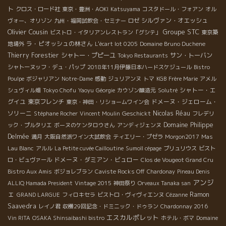
ト
クロス・ロード社
東京・豊洲・AOKI
Katsuyama
コスタドール・フォアン
オル
シルヴァン・オエッシュ
ヴォー、オリゾン
九州・福岡試飲会・セミナー
ロゼ
Olivier Cousin
Groupe STC
ビストロ・イタリアンレストラン「グシテ」
東京築
ラ・ピオッシュの林さん
地場外
L'écart lot 0205
Domaine Bruno Duchene
Thierry Forestier
シャトー・プピーユ
サン・トーバン
Tokyo Restaurants
シャトーヌッフ・デュ・パップ
2018年11月伊藤日本ハードスケジュール
Bistro
Poulpe
ボジャリアン
Notre-Dame
感動
ジュリアンヌ
トマ
KGB
Frère Marie
アメル
シャトー・エ
シュヴィル畑
Tokyo Chofu
Yaoyu
Géorgie
カウゾン醸造元
Solutré
グイユ
東京フレンチ
ドメーヌ・ジェローム・
東京・神田・リショームワイン会
ソリーニ
Geschickt
Nicolas Réau
Stéphane Rocher
Vincent Moulin
フレデリ
Domaine Philippe
ック・プルタリエ
ボーヌのケンタロウさん
アンディジェンヌ
Delmée
満月
大阪自然派ワイン大試飲会
ティエリー・プゼラ
Morgon2017
Mas
Lau Blanc
アルル
La Petite cuvée Cailloutine
Sumoll cépage
ブリュリウス
ビスト
ドメーヌ・ダミアン・ビュロー
ロ・ビュヴァール
Clos de Vougeot Grand Cru
Bistro Aux Amis
ボジョレブラン
Caviste Rocks Off
Chardonay
Pineau Denis
アンジ
ALLIQ Hamada President
Vintage 2015
神田祭り
Orveaux Tanaka san
ェ
Ramon
GRAND LARGUE
フィロキセラ
ビストロ・ヴィヴィエンヌ
Cézanne
Saavedra
レイノ君
収穫29回記念・ドミニック・ドゥラン
Chardonnay 2016
エスカルポレット
Vin RITA
OSAKA Shinsaibashi bistro
ホテル・ボマ
Domaine