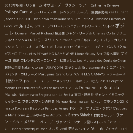
オザミ・デ・ヴァン ツアー
2018年収穫・リショーム
Catherine Deneuve
Philippe Carrille
restaurant
ラ・ローズ・キ・トゥッシュ
ルーブル
無農薬野菜
japonais BISSOH
Hoshinoya Yoshimura san
フェニックス
Domaine Emmanuel
ボジ
丸山さん
Giboulot
シェフ・ジェローム・ジェグル
カトリーヌ・ブルトン
ョレ
Domaien Marcel Richaud
桜満開
シャン・リーブル
Chenas
Ooita
ナチュ
レミ・スリエ
ラルワイン
S.A.I.N
Vin italien
マッチルド・スリエ
パリ・カルチエ
Marcel Lapierre
ラタン
クロ・レオニヌ
ドメーヌ・エロディ・バルム
パリの
プピ
ビストロ
T'inquiètes M'man!
NO NAME WINE
Lionel Gauby
シェフ鈴木洋治
ーユ
霧島
フレンチレストラン・ラ・ピヨッシュ
Les Murgers des Dents de Chien
Bourgone
若林ご夫妻
Nakamoto san
ミッシェル
Bruissonnante
シニア・ジャ
ズバンド・カロリーヌ
Maruyama
Grand Cru
76VIN
LES GAMAYS
トゥールーズ
中湊シェフ
ドメーヌ・ド・ラ・セネシャリエールのミワコさん
2018 Coupe de
Domaine Le Bout du
Monde
Les Prémices 16
vins de mes amis
マール
Monde
Nakaminato Shigeru san
La Bestia
東京・世田谷
ジャン・ドミニック・
カッシーニ
フランスワインの歴史
Marugo Nakajima san
セ・ル・プランタン2016
Iwata Koki san
Bistro La Part des Anges
ドメーヌ・オリビエ・クザン
C'est pas
ル・ヴァ
Bistro Shimba
la Mer à boire
上田あゆみさん
AC Brouilly
竹間さん
ン・ドゥ・メザミ
ロペラ・デ・ヴァン
ジロンナ三ツ星レストラン「カン・ロ
カ」
Henri Frédérique Roch
オルガンの紺野さん
ワイン「和」
肉
プイッチ・ロド