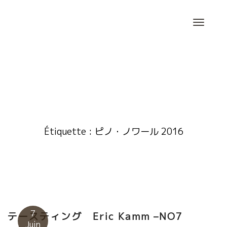
Skip
to
content
Étiquette :
ピノ・ノワール 2016
7
テースティング Eric Kamm –NO7
Juin