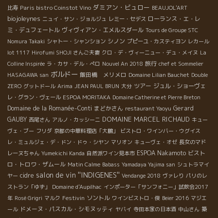
ダミアン・ビュロー
Paris bistro Coinstot Vino
比寿
BEAUJOL'ART
biojoleynes
ローランス・エ・レ
ニュイ・サン・ジョルジュ
レミー・セデス
ミ・デュフェートル
ヴィヴィアン・エメルスダール
Tours de Groupe STC
シノン
Nomura Takaki
シャトー・シャンション
プピーユ・カスティヨン
レカール
lot 1117
Hirofumi SHOJI さんご夫妻
クロ・デ・ヴィーニュー・デュ・メイヌ
La
旅行
Colline Inspirée
ラ・カサ・デル・ぺロ
Nouvel An 2018
chef et Sommelier
ボルドー
飯田橋 メリメロ
HASAGAWA san
Domaine Lilian Bauchet
Double
ツアー
ジュル・ショーヴェ
ZERO
グットドール
Arima
JEAN PAUL BRUN
大分
レ・グラン・ヴェール
ESPOA MORITAKA
Domaine Catherine et Pierre Breton
Domaine de la Romanée-Conti
まどかさん
Gerard
restaurant Yaoyu
DOMAINE MARCEL RICHAUD
GAUBY
西尾さん
アルノ・カッシーニ
キュー
ヴェ・ブー
フリダ
京都の中華料理店「大鵬」
ビストロ・ワインバー・ウグイス
レ・ミュルジェ・デ・ドン・ドゥ・シヤン
マリオン
キューヴェ・オゼ
長女のマド
ESPOA Nakamoto
ビスト
レーヌちゃん
Yumekichi Kanda
自然派ワイン見本市
ロ・トロワ・ザムール
Matin Calme
Babass
Yamadaya Yajima san
シュトラマイ
salon de vin ''INDIGENES''
cidre
ヤー
Vendange 2018
ヴァレり
パリのレ
ストラン「ゆず」
Domaine d'Aupilhac
インポーター「サンフォニー」試飲会2017
Festivin
ソントル
年
Rosé Grigri
マルク
ワインビストロ・俊
Beier 2016
マジエ
ドメーヌ・パスカル・シモヌッティ
ール
ヤバイ
寺田本家の日本酒
中山さん
築