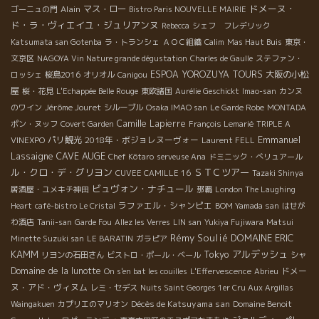
ドメーヌ・
Alain
マス・ロー
ゴーニュの門
Bistro Paris NOUVELLE MAIRIE
ド・ラ・ヴィエイユ・ジュリアンヌ
Rebecca
シェフ フレデリック
Katsumata san Gotenba
ラ・トランシェ
ＡＯＣ組織
Calim
Mas Haut Buis
東京・
文京区
NAGOYA Vin Nature grande dégustation
Charles de Gaulle
ステファン・
ESPOA YOROZUYA TOURS
大阪の小松
ロッシェ
桜島2016
オリオル
Canigou
屋
桜・花見
L'Echappée Belle Rouge
東欧諸国
Aurélie Geschickt
Imao-san
カンヌ
Jérôme Jouret
のワイン
シルーブル
Osaka IMAO san
Le Garde Robe
MONTADA
Camille Lapierre
ポン・ヌッフ
Covert Garden
François Lemarié
TRIPLE A
Emmanuel
パリ観光
2018年・ボジョレヌーヴォー
VINEXPO
Laurent FELL
Lassaigne
CAVE AUGE
Chef Kôtaro
serveuse Ana
ドミニック・べリュアール
ル・クロ・デ・グリヨン
ＳＴＣツアー
CUVEE CAMILLE 16
Tazaki Shinya
ビュヴォン・ナチュール
居酒屋・ユメキチ神田
那覇
London The Laughing
ラファエル・シャンピエ
Heart
café-bistro Le Cristal
BOM Yamada san
はせが
わ酒店
Tanii-san
Garde Fou
Allez les Verres
LIN san
Yukiya Fujiwara
Matsui
Rémy Soulié
DOMAINE ERIC
Minette Suzuki san
LE BARATIN
ガラピア
KAMM
Tokyo
アルデッシュ
リヨンの石田さん
ビストロ・ポール・ベール
シャ
Domaine de la lunotte
ドメー
On s'en bat les couilles
L'Effervescence
Abrieu
ヌ・アド・ヴィヌム
レミ・セデス
Nuits Saint Georges 1er Cru Aux Argillas
Décès de Katsuyama san
Waingakuen
カプリエのマリオン
Domaine Benoit