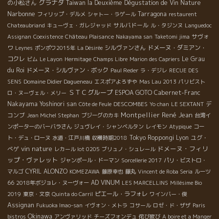
グラナダ
の小松さん
Taiwan la Deuxième Dégustation de Vin Nature
Narbonne
Tarragona
フィリップ・デルメ
シャトー・ラゲール
restaurent
サルバドール
Chateaubriand
キューヴェ・ガレジャッド
ル・タジンヌ
Languedoc
サヴォ
Assignan
Coexistence
Château Plaisance
Nakayama san
Taketomi jima
ワ
シルヴァンさん
ドメーヌ・ダミアン・
Leynes
ポンポワ2015年
La Désirée
コクレ
Le Grau
ビム
Le Layon
Hermitage
Champs Libre
Marion des Capriers
du Roi
ドメーヌ・シルヴァン・ボック
Paul Reder
ラ・デジレ
RECUE DES
SENS
Domaine Didier Dagueneau
エスポアよろずや
Mas Lau 2013
パリビスト
ＳＴＣグループ
ESPOA GOTO
Cabernet-Franc
ロ・ヌーヴェル・メリー
Nakayama Yoshinori san
DESCOMBES
デ
Côte de Feule
Yo chan
LE SEXTANT
Montpellier
René Jean
コンブ
Jean Michel Stephan
ブジーグのカキ
台湾イ
ンポーターのバーバラさん
ジュヴレイ・シャンベルタン
レイモン
Atypique
コー
Tokyo Roppongi
Lyon
ユグ・
ト・デュ・ローヌ
水道・江戸川橋
収穫時期2018
vin nature
ドメーヌ・フィリ
べゲ
レカール lot 0205
ブリュノ・シュレール
ップ・ヴァレット
ジャンポール・ドーマン
Sorcellerie 2017
パリ・ビストロ・
CYRIL ALONZO
マルゴ
KOMEZAWA
藤原幸也
藤丸
Vincent de Roba Seria
ルーツ
AD VINUM
66
2018年ボジョレ・ヌーヴォー
LES MARCELLINS
Millésime Bio
ピエール・ラフォレ
2019
東京・文京
Quinta do Carril
ワインバー・俊
Assignan
Fukuoka Imao-san
イヴォン・メトラ
コサール
ロゼ・ド・ザザ
Paris
Okinawa
bistros
アンヴァリッド
チーズフォンデュ
侘び寂び
A boire et a Manger