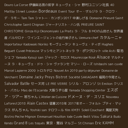
野村ユニソン社長
Douro
La Corse
伊藤與志男の哲学
キューヴェ・シャ
40
Bordeaux
Maltby Street London
Event Tour
オー・ザルジラ
ラ・クロワ・
デ・ラモー
Tam Tam
シャトー・カンボン2017
中湊しげる
Domaine Prieuré Saint
Christophe
Saint Chignan
ジャーナリスト・ハン氏
PRIEURE SAINT
CHRISTOPHE
Ginza Kiji Okonomiyaki
La Prats
ラ・フル
ＢＭОの山田さん
世界遺
カタルーニャ
産
バルセロナ・ワインエージェントの佐竹裕子さん
Uemura chef
Hughes
Importateur Kadowaki Noriko
モーヴェータン
キューヴェ・ティボ
Beguet
菊池
Cuveé Précieuse
マッシモとアントネッラ
ラ・ポワヴロット
ville Asti
Alsace
シェフ
Yamada Kyouji san
ジャック・セロス
Mouressipe Rosé
マルティ
ーヌ
ラ・キューヴェ・ドゥ・シャ
ヴァランセ
マリー・ローズ
Ishibashi san
cuvée
Marcel Lapierre 2009
トロカデロ
Nouvel An 2019 party déjeuner
Domaine de
Domaine Jacky Preys
Bistrot
Verchant
Société SAKAGAMI
福岡の今尾さん
Salvador Batlle
セーヌ河
シリル・アロンゾ
LE PRE VERRE
St Emilion
クリス
エスポ
ト・パカレ
Mas de l'Escarida
大阪うずら屋
Yamada Shopping Center
ア・ツアー
ドメーヌ・デ・スリエ
岩ちゃん
L'Atelier de Cuisine
Nouveau
Alain Castex
Laforest2018
猛暑2018年
2017年オー・フォルト
プティ・マッ
がんちゃん
クス
Yoshiki san
テロワール
film
KM31
Soleil Couchant
萬屋天狗
Sakura
Bistro Peche Mignon
Emmanuel Houillon
Iode
Cuvée Bedit Vilou
Budo
Eric KAMM
Grand 8
東京・鴬谷
Kendo
Les toqués
マルゴー
St Chinian