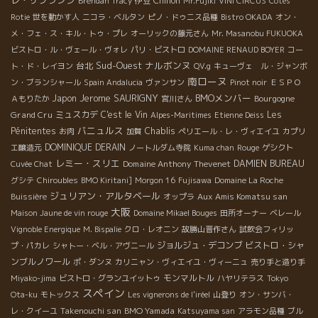
Chinon
Brendan Tracy
伊豆
Mr.Fujiki
VINI CIRCUS
Côtes
Rotie
世を動かす人
ニコラ・ベルタン
ピノ・ドゥニス品種
Bistro OKADA
オン・
メ・フェ・ス・キル・トゥ・プレ
オーリックの藤元さん
Mr. Masanobu FUKUOKA
ビストロ・ル・ヴェール・ヴォレ
パリ・ビストロ
DOMAINE RENAUD BOYER
コー
Sud-Ouest
ナルボンヌ
台北
ト・ド・レイヨン
QV.g
キューヴェ ル・ジャンボ
南ローヌ
ン・ブランシャール
Spain Andalucia
ヴァンサン
Pinot noir
ＥＳＰＯ
Jerome SAURIGNY
BMOメンバー
Japon
Bourgogne
Ａもりたか
宮川さん
Grand Cru
ミュスカデ
C'est le Vin
Les
Alpes-Maritimes
Etienne Deiss
バニュルス
Pénitentes
Chablis
お肉
加賀
ペリエール・レ・ヴィエイユ
カプリ
DOMINIQUE DERAIN
エ醸造元
ノートルダム寺院
Kuma chan
Rouge
ゲシクト
レミー・スリエ
Domaine Anthony Thevenet
DAMIEN BUREAU
Cuvée Chat
グシテ
Chiroubles
BMO Kiritani]
Morgon 16
Fujisawa
Domaine La Roche
ジュリアン・アルタベール
Aux Amis Komatsu san
Buissière
オップラ
大阪
Maison Jaune de vin rouge
Domaine Mikael Bouges
田所オーナー
ベレール
Vignoble Energique
M. Bispalie
クロ・レオニン
故勝山晋作さん
試飲会フィリッ
ジョルジュ・デコンブ
ビストロ・シャ
プ・パカレ
シャトー・ベル・アヴニール
ンブルノワール
ポ・ダンヌ
カリニャン・ヴィエイユ・ヴィーニュ
売り手と造り手
モンマルトル
Miyako-jima
ビストロ・グランユイットゥ
ハヤリテラス
Tokyo
スペイン
Ota-ku
モトックス
Les vignerons de l'iréel
山登り
オン・サンバ・
Takenouchi san
BMO Yamada
レ・クイーユ
Katsuyama san
アラモン品種
ブル