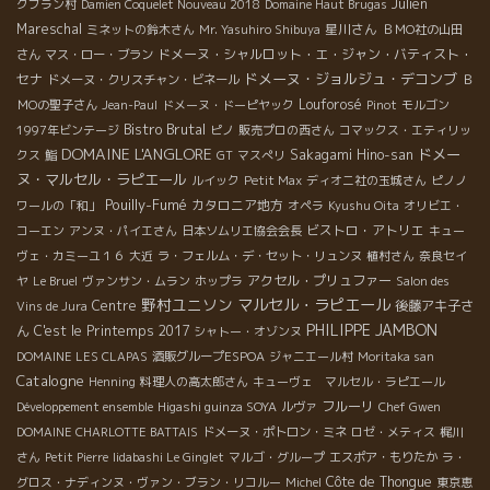
Julien
クブラン村
Damien Coquelet Nouveau 2018
Domaine Haut Brugas
Mareschal
星川さん
ミネットの鈴木さん
Mr. Yasuhiro Shibuya
ＢＭО社の山田
ドメーヌ・シャルロット・エ・ジャン・バティスト・
さん
マス・ロー・ブラン
ドメーヌ・ジョルジュ・デコンブ
セナ
ドメーヌ・クリスチャン・ビネール
Ｂ
Louforosé
ＭОの聖子さん
Jean-Paul
ドメーヌ・ドーピヤック
Pinot
モルゴン
Bistro Brutal
1997年ビンテージ
ピノ
販売プロの西さん
コマックス・エティリッ
DOMAINE L'ANGLORE
ドメー
Sakagami Hino-san
クス
鮨
GT
マスぺリ
ヌ・マルセル・ラピエール
ルイック
Petit Max
ディオニ社の玉城さん
ピノノ
Pouilly-Fumé
カタロニア地方
ワールの「和」
オペラ
Kyushu Oita
オリビエ・
ビストロ・アトリエ
コーエン
アンヌ・パイエさん
日本ソムリエ協会会長
キュー
ヴェ・カミーユ１６
大近
ラ・フェルム・デ・セット・リュンヌ
植村さん
奈良セイ
アクセル・プリュファー
ヤ
Le Bruel
ヴァンサン・ムラン
ホップラ
Salon des
野村ユニソン
マルセル・ラピエール
Centre
後藤アキ子さ
Vins de Jura
PHILIPPE JAMBON
ん
C'est le Printemps 2017
シャトー・オゾンヌ
DOMAINE LES CLAPAS
酒販グループESPOA
ジャニエール村
Moritaka san
Catalogne
Henning
料理人の高太郎さん
キューヴェ マルセル・ラピエール
フルーリ
Développement ensemble
Higashi guinza SOYA
ルヴァ
Chef Gwen
DOMAINE CHARLOTTE BATTAIS
ドメーヌ・ポトロン・ミネ
ロゼ・メティス
梶川
さん
Petit Pierre
Iidabashi Le Ginglet
マルゴ・グループ
エスポア・もりたか
ラ・
Côte de Thongue
グロス・ナディンヌ・ヴァン・ブラン・リコルー
Michel
東京恵