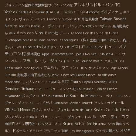
アレキサンドル・バン
ITO
ジョレワイン全体の大試飲会サロン
レンヌ村
Yoshio
ビオディナミ
Charles Aznavour
BEAUJ'ALL'WINS
Guinza 4 chome
キュ
Taiwan Buvons
イエット
ヴィルフランシュ
France Vin Rosé
2018年皆既月食
Nature
son fils Pierre
ラ・ヴィエイユ・ジュリアンヌのジャンポール
高山南美さ
aux Amis des Vins
ＢＭО社
ん
デート
Association des Vins Naturels
L'Echappee belle rosé
Jean-Michel Lasbouygues
（株）土佐山田の三谷さん、内川
ビストロ
Guillaume
ドゥニ・ペノ
さん
Cuvée Thibaut
セバスチャン・リフォ
モルゴン村
酒本商店
Apps
Descombes Beaujolais Nouveau
Claude ALIET
サ
フラール・ルージュ
ン・ペレー
ワイン ＳＭ
Pour de Raisin
アメリカ
Feu
マキシム・マニョン
Katsuyama
Montgueux
CHICS
サンジャン
Village Arbois
Pupillin
彫刻家の山下亮太さん
Pink is not red
Cuvée Marcel
sa fille ainée
STC Tours
Madeleine
ミレジム２０１７
1998年
Lapalu Nouveau 2018
Domaine Richaume
オー・ドゥ・スッシュ社
La Revue du Vin de France
Le Bout du Monde
Shubidoba
Miyamoto
ポンポン・ロゼ
ラ・ペリエール
シル
Domaine Jérôme Jouret
ヴァン・ディティエール
パザパ
アンヌ・ラピエール
Bistro Coinstot Vino
VINISUD
Medoc
丹さん
メゾン・ブリュレ
Yuzu de Paris
ル・グロ・デュ・ロワ
ジルアザム
2018年ヌーヴォー・レミー・デュフェートル
Bruno Schueller
Graena
自然派ワイン専門店・ロックス・オフ
シャ(猫のラベ
オザミ
ル）
ドメーヌ・アミロー
アシニャン
神田
Les Rossignoux
ジュラの鏡さん