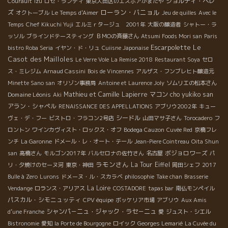
ジョルディ・ペレ
Courault
Izu
ロゼ・ランディ
東京大田区のエスポアかまたや
ローラン・バニョル
ズ
オクトーブル
Le Temps d'Aimer
Jeu de quilles
Avec le
Temps
Chef Kikuchi Yuji
エルミｒタージュ 2001年
大阪の醸造者
シャトー・ラ
ッソル
ブラインドテースティング
ＢＭОの斉藤さん
Atsumi Foods Mori san
Paris
Escarpolette
Le
bistro Roba Seria
イヤン・ド・リュ
Cuiisne Japonaise
Casot des Mailloles
Le Verre Vole
La Remise 2018
Restaurant Soya
セロ
ス・ミレジム
Arnaud Cassini
Bois de Vincennes
アルザス・フンブレヒト醸造元
Minette Sano san
オリゾン事務局
Antoine et Laurence Joly
ソムリエの松本さん
Domaine Léonis
Mathieu et Camille Lapierre
マコン
cho yukiko san
Aki
アラン・シャペル
RENAISSANCE DES APPELLATIONS
アブリウ2002年
キュー
シードル
ヴェ・デ・フー
ビストロ・フラコン2号店
山田マサ子さん
Torocadero
フ
ロントン
ワインカヴィスト・ロックス・オフ
Bodega Cauzon
Cuvée Red
京橋フレ
ンチ
La Garonne
ドメール・レ・オート・テール
Jean-Piere Cointreau
Oita Shun
ボジョロワーズ
san
高橋さん
モルゴン2017年
バルセロナの佐竹さん
名古屋
パ
ラモンさん
La Tour Eiffel
リ・夕焼けのセーヌ河
東京・神田
岡田シェフ
2017
Bulle à Zero
Lurons
ドメーヌ・ル・スカラベ
philosophie
Take chan
Brasserie
La Loire
Vendange
ロランス・アリアス
COSTADORE
tapas bar
南仏モンペイル
パスカル・シモニュッティ
CPV équipe
ボッケリア市場
アブリウ
Aux Amis
シャンパ－ニュ・ジャック・ラセ－ニュ
d’une Franche
愛
ジュスト・シエル
Bistronomie
愛知
la Porte de Bourgogne
ロイック
Georges Lemarié
La Cuvée du