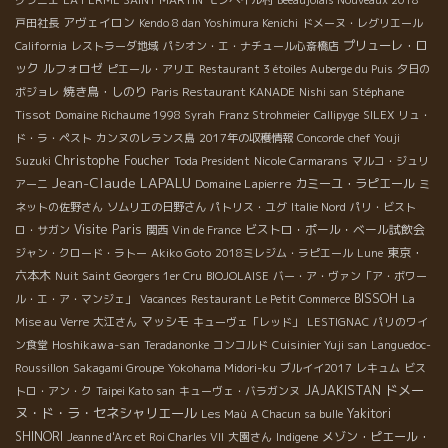
アヴェイロン
戸田社長
Kendo 8 dan Yoshimura Kenichi
ドメーヌ・レグリエール
プリューレ・ロ
California
レストラーダ地域
パシオン・エ・ナチュール心斎橋店
ック
ルフォロゼ
ピエール・アリエ
Restaurant 3 étoiles Auberge du Puis
夕日の
焼き鳥・しのり
Stéphane
ボジョレ
Paris Restaurant KANADE
Nishi san
Tissot
Domaine Richaume 1998 Syrah
Franz Strohmeier
Callipyge
SILEX
リュ・
ド・ラ・ペスト
カンヌのレランス島
2017年の収穫情報
Concorde
chef Youji
Christophe Foucher
Suzuki
Toda President
Nicole Carmarans
マルコ・ジュリ
Jean-Claude LAPALU
Domaine Lapierre
カミーユ・ラピエール
アーニ
ミ
ネットの佐野さん
ソムリエの日野さん
パトリス・ユグ
Italie Nord
パリ・ビスト
Visite Paris
ビストロ・ポール・ベール試飲会
ロ・サガン
関西
Vin de France
東京・
ジャン・クロード・ラトー
Akiko Goto
2018ミレジム・ラピエール
Lune
六本木
Nuit Saint Georgers 1er Cru
BIOJOLAISE
バー・ア・ヴァン「ア・ボワー
BISSOH
ル・エ・ア・マンジェ」
Vacances
Restaurant Le Petit Commerce
La
マッシモ
Mise au Verre
大江さん
キューヴェ「レッド」
LESTIGNAC
パリのワイ
Hoshikawa-san
ン食堂
Teradanonke
コンコルド
Cuisinier Yuji san
Languedoc-
Roussillon
Sakagami Groupe
Yokohama Midori-ku
ブルイイ2017
レキュム
ビス
ドメー
JAJAKISTAN
トロ・アン・ク
Taipei Kato san
キューヴェ・バラガンヌ
ヌ・ド・ラ・セネシャリエール
Yakitori
Les Maù
A Chacun sa bulle
SHINORI
メゾン・ピエール・
Jeanne d'Arc et Roi Charles VII
大園さん
Indigene