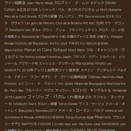
Olivier
ワイン試飲会
クロズリー・デ・ムシ
メドック
Jean-Marie Vergé
Cohen
お正月2019年
レシャッペ・ベル 赤
CPVのアビタル
Le Petit Domaine
Mas de la Font Ronde
大江戸の夜景
オレリアン・プチ
Danse encore 2016
ジュ
九州
ラ・サヴォワ
Les gens de Métiers
Clos de la Briderie
Pet Nat
ケケ・デコン
ブ
Takahashi san
ポルト
グラン・クリュ・フランクシュタイン
クロス・ロード社
Domaine de l’Aiguelière
Pompon
の有馬さん
小松
お酒のアトリエ吉祥
小島さん
Rouge
Huitres de Bouzigues
bistro soya
TOKYO Vin Nature grande
Marcel et Claire Richaud
ジル・キャトリンヌ・ヴ
dégustation
Mont Blanc
ェルジェ
Ito Yoshio voyage France au Japon
フランス・ツアー
シルベール・トリ
Maruyama Hiroto
シャール
アグヤーナ村
ミッシェル・グリザール
Les
2018年アンジェ自然派ワイン見本市
GANIVETS
スペイン・アンダルシア
ベルナ
ール・ナディー・フコー
オザミ・デ・ヴァン20周年記念
Château-Neuf-du-Pape
Fronton
ＡＣコート・ド・ブルイイ
Vin Jaune
Melon de Bourgogne
Montmartre
フルーリー
ベジエ
ビストロ・モンマルトル
Bis
Pays-Bas
オリヴァー
Vendange
フィリップ・パカレ
CPV菊池まどか
ラフォレ・ヌーヴォ
2018 Lapierre
ー18
Ishibashi Tours
ボルドー夜景
Tokyo Kanda
ヴィユ・サージュ
ドメーヌ・ボ
ドメーヌ・ローラン・バルツ
ートレイ
Beaujolais Nouveau2017
Uemura san
Minervois
Qui évolue le Monde
AMMERSCHEWIHR
Tokyo Guinza
仙台
ブラッス
BAPTISTE COUSIN
L'irréel
リーオザミ
Iwai san
Hachijou-jima YAMADAYA san
Domaine
THOMAS PICOT
小林康弘さん
Mont Brulius
輸出業者ＢＭＯ