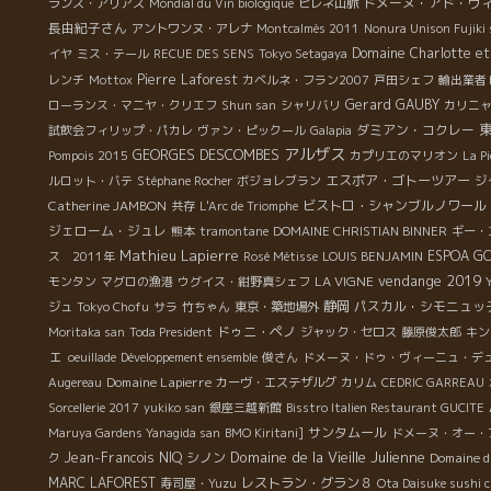
ドメーヌ・アド・ヴ
ランス・アリアス
Mondial du Vin biologique
ピレネ山脈
長由紀子さん
アントワンヌ・アレナ
Montcalmès 2011
Nonura Unison Fujiki
Domaine Charlotte et
イヤ
ミス・テール
RECUE DES SENS
Tokyo Setagaya
Pierre Laforest
レンチ
Mottox
カベルネ・フラン2007
戸田シェフ
輸出業者
Gerard GAUBY
ローランス・マニヤ・クリエフ
Shun san
シャリバリ
カリニ
ダミアン・コクレー
試飲会フィリップ・パカレ
ヴァン・ピックール
Galapia
アルザス
GEORGES DESCOMBES
Pompois 2015
カプリエのマリオン
La P
エスポア・ゴトーツアー
ルロット・バテ
Stéphane Rocher
ボジョレブラン
ジ
Catherine JAMBON
ビストロ・シャンブルノワール
共存
L'Arc de Triomphe
ジェローム・ジュレ
熊本
tramontane
DOMAINE CHRISTIAN BINNER
ギー・
Mathieu Lapierre
ESPOA G
ス 2011年
Rosé Métisse
LOUIS BENJAMIN
vendange 2019
LA VIGNE
モンタン
マグロの漁港
ウグイス・紺野真シェフ
静岡
パスカル・シモニュッ
ジュ
Tokyo Chofu
サラ
竹ちゃん
東京・築地場外
ドゥニ・ペノ
Moritaka san
Toda President
ジャック・セロス
藤原俊太郎
キン
ェ
oeuillade
Développement ensemble
俊さん
ドメーヌ・ドゥ・ヴィーニュ・デ
Domaine Lapierre
Augereau
カーヴ・エステザルグ
カリム
CEDRIC GARREAU
Sorcellerie 2017
yukiko san
銀座三越新館
Bisstro Italien Restaurant GUCITE
サンタムール
Maruya Gardens Yanagida san
BMO Kiritani]
ドメーヌ・オー・
Domaine de la Vieille Julienne
Jean-Francois NIQ
シノン
Domaine d
ク
MARC LAFOREST
レストラン・グラン８
寿司屋・Yuzu
Ota Daisuke sushi c