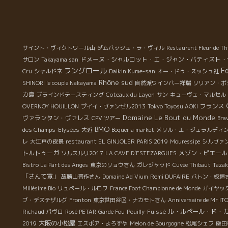
サイント・ヴィクトワール山
ダムバッシュ・ラ・ヴィル
Restaurent Fleur de T
ドメーヌ・シャルロット・エ・ジャン・バティスト・
サロン
Takayama san
ラングロール
Ed
Cru
シャルドネ
Daikin Kume-san
オー・ドゥ・スッシュ社
Rhône sud
SHINORI le couple Nakayama
自然派ワインバー祥瑞
リリアン・ボ
カ島
ブラインドテースティング
Coteaux du Layon
サン
キューヴェ・マルセル
フランス
OVERNOY HOUILLON
プイイ・ヴァンゼル2013
Tokyo Toyosu AOKI
Domaine Le Bout du Monde
ヴァランタン・ヴァレス
CPV ツアー
Bra
BMO
des Champs-Elysées
大近
Boqueria market
メリル・エ・ジェラルディ
レ
大江戸の夜景
restaurant EL GINJOLER
PARIS 2019
Mouressipe
シルヴァ
トルトゥーガ
メゾン・ピエール
ソルスルリ2017
LA CAVE D’ESTEZARGUES
Bistro La Part des Anges
東京のリョウさん
ガレジャッド
Cuvée Thibaut
Tazak
「さんて寛」
Remi DUFAIRE
故勝山晋作さん
Domaine Ad Vium
バトン・板垣
Millésime Bio
リュペール・ルロワ
France Foot Championne de Monde
ガイヤッ
ブ・デステザルグ
Fronton
東京世田谷区・ナカモトさん
Anniversaire de Mr IT
ル・ルペール・ド・
Richaud
パヴロ
Rosé PETAR
Garde Fou
Pouilly-Fuissé
大阪の小松屋
2019
エスポア・よろずや
Melon de Bourgogne
松尾シェフ
飯田