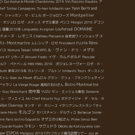
Vin Raisins Gaulois
CI
Qui évolue le Monde
Chardonnay 2016
ア
Yann Bertrand
chef Torikai
Campagnes
To-han Ishibashi san
Montpellier
ア・シャッカン・サ・ビュル
ボージョロワーズ
デコン
・オジュロ
ロゼ・メティス
オザミ東京
ペシコ
Morgon 2016
DOMAINE
Louforosé
元
猛暑2018年
Languedoc Assignan
ドメーヌ・レオニス
Château Plaisance
自然派ワインショップ
ス
Montmartre
スト
President FUJITA
Rémi
ムレシップ・ロゼ
ル・ヴァン・ドゥ・メザミ
バス
Nomura Takaki
VINEXPO
イヴ・カムドボルド
ure
47 リカーズ
Atsumi Foods
Pascale
Méli Mélo
ルク・ぺナベール
2018 ボジョレヌーヴォー
ロゼ・ド・
bulle
新年2019年
カトリーヌ・ブルトン
Ishibashi Tours
オーストリ
ストレ
Gaec du Mazel
ポムロル
グラン・クリュ・フランクシュタイン
Bistro Montmartre
ドゥラン
La Vierge Rouge
高知の石川さん
地中海
Guy Blanchard
YUZU
ー
サン・ミッシェル教会
Domaine
・レ・ヴィエイユ
Aki
Chef Kikuchi Yuji
ボデグイジャ・デ・ラル・ラ
llon Overnoy
キンタ・ド・カリーユ
イタリアンレストラン「サッ
モルゴン
hane Morin
セバスチャン・デルヴィユ
Barbecue Soirée
オザミの小松さん
rre
Paris bistro Goguette
Prime Senso
Bien
ラモン・サヴェドラ
Décès de Katsuyama san
 Coup de Foudre
upe ESPOA
Margaux 2016
CPVフランス蔵元訪問ツアー
Jus de