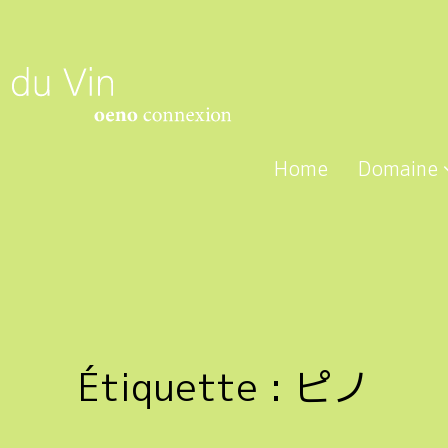
Home
Domaine
Étiquette :
ピノ