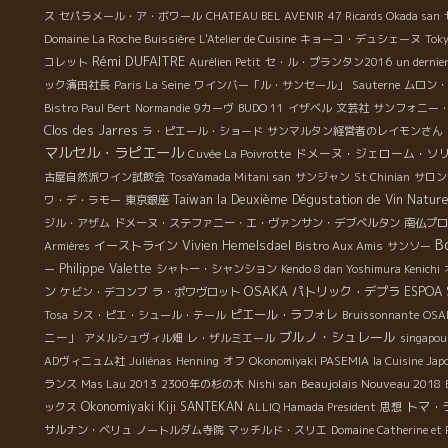
ス
セパラメール・ア・ボワール
CHATEAU BEL AVENIR
47 Ricards Okada san
Domaine La Roche Buissière
L'Atelier de Cuisine
キョーコ・デュシェーヌ
Toky
Rémi DUFAITRE
コレット
Aurélien Petit
セ・ル・プランタン2016
un dernie
ック濱田社長
Paris La Seine
ワインバー「ル・サンセール」
Sauterne
ムロン・
Bistro Paul Bert
Normandie
9カーヴ
BUDO 11
イザベル
文芸社
サンフォニー
Clos des Jarres
ラ・ピエール・ショード
サンマルタン経営者のレイモンさん
マルセル・ラピエール
ドメーヌ・ジェローム・ソ
Cuvée La Poivrotte
古屋自然派ワイン試飲会
TosaYamada Mitani san
サンジャン
St Chinian
サロン
Taiwan la Deuxième Dégustation de Vin Natur
ワ・デ・ラモー
東京銀座
ジル・アザム
ドメーヌ・ステファニー・エ・ヴァンサン・デブベルタン
南仏プロ
B
イーストライン
Vivien Hemelsdael
Armières
Bistro Aux Amis
サンソー
Philippe Valette
ー
シャトー・シャンション
Kendo 8 dan Yoshimura Kenichi
OSAKA
ン
パトリック・デプラ
ESPOA 
ケビン・デコンブ
ラ・ポワヴロット
ピエール・ラフォレ
Tosa
シス・ピエ・シュール・テール
Bruissonnante
OSAK
ブルノ・シュレール
ニー」
アメルシュヴィル畑
レ・ザルミエール
singapou
ADヴィニュム社
Juliénas
Henning
オフ
Okonomiyaki PASEMIA
la Cuisine Jap
Beaujolais Nouveau 2018
ランス
Mas Lau 2013
2300年の杉の木
Nishi san
Okonomiyaki Kiji SANTEKAN
トマ・
ックス
ALLIQ Hamada President
思想
サルナン・ベリュ
ノートルダム寺院
マッチルド・スリエ
Domaine Catherine et 