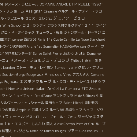
ne
ドメーヌ・ラピエール
DOMAINE ANDRE ET MIREILLE TISSOT
ン・リショーム
Assignan
Cézanne
ベルナール・ナディー・フコー
ダミアン・ビュロー
セル・ラピエール
セロス・ミレジム
e
Wine School
ロゼ・ランディ
フランス対ウルグアイ：２：１
ワイン
クロ・ド・タイラック
キューヴェ・桜島
ジャンポール・ドーマン
エ
Bistrot
岡田大介
pensee
Paris 14e
Cuvée Camille
La Noue Blanchard
トラインの門脇さん
chef et Sommelier HASAGAWA san
クード・フ
Bistro Brutal
ン1997年ビンテージ
Eglise Saint Pierre
Domaine
ドメーヌ・ジョルジュ・デコンブ
ーニュ
Thibaut
寿司・刺身
Sumeshiya
アクセル・プリュ
et London
コトー・デュ・レイヨン
aux Amis des Vins
le Soutien-Gorge Rouge
アスカさん
Domaine
エスポアグループ
ya Fujiwara
ル・クロ・デ・トレイユ
びそう
マ
Salon L'irréel
ident Nomura Unison
La Rumbera
STC Groupe
・ワイン
キュイエット
Pot d'Anne
アントネッラ
M de B
Ginza
生産
・シルヴェール・トリシャール
岡田シェフ
Saint Michel
恵比寿店
4つの要素
Atypique
武道オンズ
ルーツ66
鳥海シェフ
シェフ・グワ
デュフェートル
ジャジャキスタ
ビストロ・ル・ヴェール・ヴォレ
pellier
エスポア・しんかわ
美人
Aloxe Corton Premier Cru
ルーブ
o
ツアー
料理人ユウジさん
Domaine Mikael Bouges
Clos Baquey
ロ