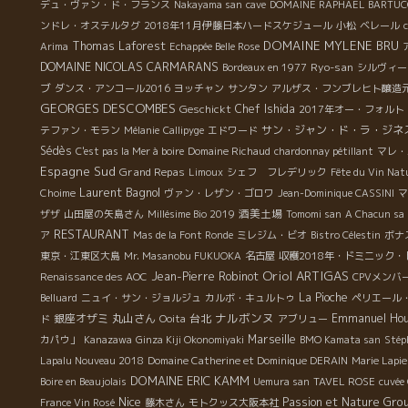
デュ・ヴァン・ド・フランス
Nakayama san
cave
DOMAINE RAPHAEL BARTUC
ンドレ・オステルタグ
2018年11月伊藤日本ハードスケジュール
小松
ベレール
DOMAINE MYLENE BRU
Thomas Laforest
Arima
Echappée Belle Rose
DOMAINE NICOLAS CARMARANS
Ryo-san
Bordeaux en 1977
シルヴィー
ブ
ダンス・アンコール2016
ヨッチャン
サンタン
アルザス・フンブレヒト醸造
GEORGES DESCOMBES
Geschickt
Chef Ishida
2017年オー・フォルト
サン・ジャン・ド・ラ・ジネ
テファン・モラン
Mélanie
Callipyge
エドワード
Sédès
C'est pas la Mer à boire
Domaine Richaud
chardonnay pétillant
マレ・
Espagne Sud
Grand Repas
Limoux
シェフ フレデリック
Fête du Vin Nat
Laurent Bagnol
Choime
ヴァン・レザン・ゴロワ
Jean-Dominique CASSINI
マ
酒美土場
ザザ
山田屋の矢島さん
Millésime Bio 2019
Tomomi san
A Chacun sa 
RESTAURANT
ア
Mas de la Font Ronde
ミレジム・ビオ
Bistro Célestin
ボナ
東京・江東区大島
Mr. Masanobu FUKUOKA
名古屋
収穫2018年・ドミニック・
Oriol ARTIGAS
Jean-Pierre Robinot
Renaissance des AOC
CPVメンバ
La Pioche
Belluard
ニュイ・サン・ジョルジュ
カルボ・キュルトゥ
ペリエール
ナルボンヌ
銀座オザミ
丸山さん
台北
Emmanuel Houi
ド
Ooita
アブリュー
Marseille
カパウ」
Kanazawa
Ginza Kiji Okonomiyaki
BMO Kamata san
Stép
Lapalu Nouveau 2018
Domaine Catherine et Dominique DERAIN
Marie Lapie
DOMAINE ERIC KAMM
Boire en Beaujolais
Uemura san
TAVEL ROSE
cuvée
Nice
Gro
Passion et Nature
France Vin Rosé
藤木さん
モトクッス大阪本社