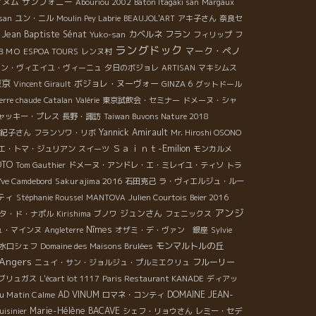
ィヌム
サンフォニー
Abouriou 2002
Baton Itagaki san
Margaux
 san
ユン・ニル
Moulin Pey Labrie
BEAUJOL'ART
アキ子さん
奈良セ
 Jean Baptiste Sénat
カベルネ フラン
Yuko-san
フィリップ
フ
ラングドック
マーク・ペノ
ＢＭＯ
ESPOA TOURS
レンヌ村
ャン・ヴィエイユ・ヴィーニュ
夕日のボジョレ
ARTISAN
マキシムス
東京
ボジョレ・ヌーヴォー
Vincent Girault
GINZA 6
グットドール
ierre chaude
Catalan
Valérie
東京試飲会・セミナー
ドメーヌ・シャ
ャッキー・プレス
長野・諏訪
Taiwan Buvons Nature 2018
Yannick Amirault
紀子さん
フランソワ・リボ
Mr. Hiroshi OSONO
Ｓａｉｎｔ-Emilion
エ・トマ・ジュリアン
スイーツ
モンカルメ
OTO
Tom Gauthier
ドメーヌ・アンドレ・エ・ミレイユ・ティソ
トラ
Sakurajima 2016
Yve Camdebord
石田克己
ラ・ヴィエルジュ・ルー
ティ
Stéphanie Roussel
MANTOVA
Julien Courtois
Beier 2016
アンジ
ジュンさん
タ・ド・ナポル
Kirishima
ブノワ
フェニックス
Nîmes
ュ・マインヌ
Angleterre
オザミ・デ・ヴァン 銀座
Sylvie
モンマルトルの丘
水口シェフ
Domaine des Maisons Brulées
Angers
フルーリー
ニュイ・サン・ジョルジュ・プルミエクリュ
ブリュガス
L'écart lot 1117
Paris Restaurant KANADE
ディアッ
u Matin Calme
AD VINUM
DOMAINE JEAN-
ロマネ・コンティ
Marie-Hélène BACAVE
uisinier
シェフ・リョウさん
レミー・セデ