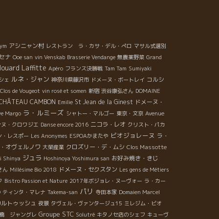
アシニャン村
hym
レストラン ラ・カサ・デル・ぺロ
マサル式選別
セナ
Ooe san
vin Venskab
Brasserie Vendange
無農薬野菜
Grand
ouard Laffitte
Apéro
フランス決勝戦
Tam Tam
Sumiyaki
ルネ・ジャン
コルシ
シェ
神奈川県藤沢市
ドメーヌ・ボートレイ
Clos de Vougeot
vin rosé et somen
新宿
渋谷康弘さん
DOMAINE
CHÂTEAU CAMBON
St Jean de la Ginest
ドメーヌ・
Emilie
ラ・ルミーズ
ve Margo
シャトー・マルゴー
東京・文京
Avenue
ニコラ・レオ
ンヌ・クロワジエ
Danse encore 2016
クリスト・パカ
ビオジョレーヌ
ラ・
ン・レスポー
Les Anonymes
ESPOAかまたや
・オヴェルノワ
クロズリー・デ・ムシ
Clos Massotte
大榮産業
ジュラ
お好み焼き・きじ
i Shinya
Hoshinoya Yoshimura san
ドメーヌ・セクスタン
さん
Millésime Bio 2018
Les gens de Métiers
ク
Bistro Passion et Nature
2017年ボジョレ・ヌーヴォー
ラ・カー
パリ
O
ティンタ・マレナ
Takema-san
寺田本家
Domaien Marcel
カルトゥッシュ
夜景
タヴェル・ヴァンタージュ15
ミレジム・ビオ
Groupe STC
橋 ジャングレ
Solutré
キタノセ店のシェフ
キューヴ