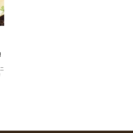
！
!
ウニ
方