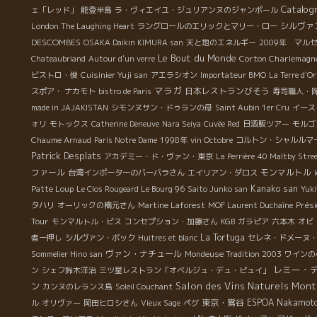
Catalog
ェ「レッド」
能登半島
ラ・ヴィエイユ・ジュリアンヌのジャンポール
シルヴァ
London The Laughing Heart
ラングロールのエリックとマリー・ロー
DESCOMBES
OSAKA Daikin KIMURA san
天と地のエネルギー
2009年 マル
Le Bout du Monde
Corton Charlemagn
Chateaubriand
Autour d'un verre
ビストロ・俊
Cuisinier Yuji san
アエラシオン
Importateur BMO
La Terre d'Or
マラガ
日本レストランびそう
スポア・ ナカモト
bistro de Paris
寿司職人・
made in JAJAKISTAN
シモンヌサン・ドゥランの母
Saint Aubin 1er Cru
イース
ォリ
モトックス
Catherine Deneuve
Nara Seiya
Cuvée Red
日酒販ツアー
モルゴ
Chaume Arnaud
Paris Notre Dame
1998年
vin Octobre
コルトン・シャルルマ
Patrick Desplats
アカデミー・ド・ヴァン・東京
La Perrière
40 Maltby Stre
ファール
モンマルトル
台湾インポーターのバーバラさん
エイリアン・ダロス
Kanako san
Patte Loup
Le Clos Rougeard Le Bourg 96
Saito Junko san
Yuki
Prés
タハリ
オーリックの橋元さん
Martine Laforest
MOF Laurent Duchaîne
Tour
モンマルトル・ビス
コンセプション・加藤さん
KGB
ガラピア
六本木
オビ
La Tortuga
者一押し
シルヴァン・ボック
Huitres et blanc
セレネ・ドメーヌ
ヴァン・ナチュール
Sommelier Hino san
Mondeuse Tradition 2003
ワインの
レミー・
ン
シェフ鈴木洋治
三ツ星レストラン「オベルジュ・デュ・ピュイ」
Salon des Vins Naturels Mont
ン
カンヌのレランス島
Soleil Couchant
東京・鴬谷
ESPOA Nakamot
ル
オリヴァー
岡田ヒロシさん
Vieux Sage
ペグ