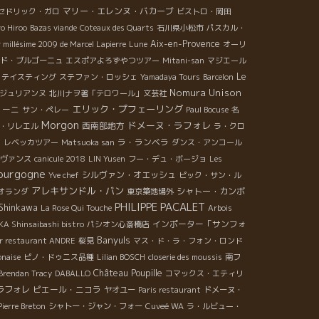
マリー・エレンヌ・バカーブ
セドリック・ガロ
ビストロ・岡田
o Hiroo
Bazas viande
Coteaux des Quarts
石川県小松市
パスカル・
Aix-en-Provence
r millésime 2009 de Marcel Lapierre
Lune
オーリ
ド・ブルゴーニュ
エスポアよろずやつツアー
Mitani-san
マジエール
Le
・テイスティング
ステファン・ロッシェ
Yamadaya Tours
Barcelon
Nomura Unison
ジュリアンヌ
北川ナヲ著「テロワール」文芸社
エリック・プフェーリング
リーニ
サン・ペレー
Paul Bocuse
名
Morgon
ドメーヌ・ラフォレ
西南部地方
・リレエル
ラ・クロ
e
ラ・ランベラ
レベッカツアー
Matsuoka san
ダンス・アンコール
ヴァンス
canicule 2018
LIN Yusen
フー・デュ・ボージョ
Les
ourgogne
シルヴァン・オエッシュ
Yve chef
ピック・サン・ル
アレキサンドル・バン
シャトー・カンボ
オランダ
東京築地場外
PHILIPPE PACALET
Shinkawa
La Rose Qui Touche
Arbois
インポーター「サンフォ
A Shinsaibashi bistro
パシオン心斎橋店
Banyuls
r restaurant ANDRE
桜見
マス・ド・ラ・フォン・ロンド
onaise
ピノ・ドゥニス品種
Lilian BOSCH
closerie des moussis
南フ
Château Poupille
Brendan Tracy
DABALLO
コマックス・エティリ
ラフォレ
ピエール・ニコラ
ヤオユー
Paris restaurant
ドメーヌ・
Pierre Breton
シャトー・ジャン・フォー
Cuveé WA
ラ・ルビュー・