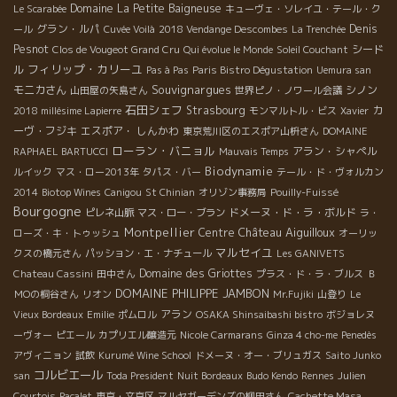
Domaine La Petite Baigneuse
Le Scarabée
キューヴェ・ソレイユ・テール・ク
グラン・ルパ
Denis
ール
Cuvée Voilà
2018 Vendange Descombes
La Trenchée
Pesnot
シード
Clos de Vougeot Grand Cru
Qui évolue le Monde
Soleil Couchant
フィリップ・カリーユ
ル
Pas à Pas
Paris Bistro Dégustation
Uemura san
Souvignargues
モニカさん
シノン
山田屋の矢島さん
世界ピノ・ノワール会議
石田シェフ
Strasbourg
カ
2018 millésime Lapierre
モンマルトル・ビス
Xavier
ーヴ・フジキ
エスポア・ しんかわ
東京荒川区のエスポア山枡さん
DOMAINE
ローラン・バニョル
アラン・シャペル
RAPHAEL BARTUCCI
Mauvais Temps
Biodynamie
ルイック
マス・ロー2013年
タパス・バー
テール・ド・ヴォルカン
2014
Biotop Wines
Canigou
St Chinian
オリゾン事務局
Pouilly-Fuissé
Bourgogne
ドメーヌ・ド・ラ・ボルド
ピレネ山脈
マス・ロー・ブラン
ラ・
Montpellier
Château Aiguilloux
Centre
ローズ・キ・トゥッシュ
オーリッ
マルセイユ
クスの橋元さん
パッション・エ・ナチュール
Les GANIVETS
Domaine des Griottes
Chateau Cassini
田中さん
プラス・ド・ラ・ブルス
Ｂ
DOMAINE PHILIPPE JAMBON
ＭОの桐谷さん
リオン
Mr.Fujiki
山登り
Le
アラン
Vieux Bordeaux
Emilie
ポムロル
OSAKA Shinsaibashi bistro
ボジョレヌ
ーヴォー
ピエール
カプリエル醸造元
Nicole Carmarans
Ginza 4 cho-me
Penedès
アヴィニョン
試飲
Kurumé Wine School
ドメーヌ・オー・ブリュガス
Saito Junko
コルビエール
san
Toda President
Nuit Bordeaux
Budo Kendo
Rennes
Julien
Courtois
Pacalet
東京・文京区
マルヤガーデンズの柳田さん
Cachette Masa