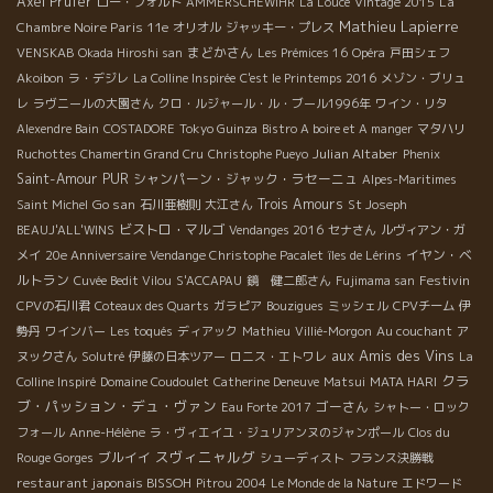
Axel Prüfer
La
んないい状態で１３年間、保管していたルドルフは凄い。 今、パ
ロー・フォルト
AMMERSCHEWIHR
La Louce
Vintage 2015
Mathieu Lapierre
リでは自然派ワインを飲ませるビストロが竹の子の如く増えてい
Chambre Noire Paris 11e
オリオル
ジャッキー・プレス
る、でもこんな希少なワインを持っているところは少ない。やっ
まどかさん
VENSKAB
Okada Hiroshi san
Les Prémices 16
Opéra
戸田シェフ
ぱりRepaire de Cartoucheルペール・ド・カルトゥッシュは凄
Akoibon
ラ・デジレ
La Colline Inspirée
C'est le Printemps 2016
メゾン・ブリュ
い。 YUKOさん、PARISを楽しんでください。 ありがとう。
レ
ラヴニールの大園さん
クロ・ルジャール・ル・ブール1996年
ワイン・リタ
Alexendre Bain
COSTADORE
Tokyo Guinza
Bistro A boire et A manger
マタハリ
Julian Altaber
Ruchottes Chamertin Grand Cru
Christophe Pueyo
Phenix
Saint-Amour
PUR
シャンパーン・ジャック・ラセーニュ
Alpes-Maritimes
Go san
Trois Amours
Saint Michel
石川亜樹則
大江さん
St Joseph
ビストロ・マルゴ
BEAUJ'ALL'WINS
Vendanges 2016
セナさん
ルヴィアン・ガ
イヤン・ベ
メイ
20e Anniversaire Vendange Christophe Pacalet
îles de Lérins
ルトラン
Festivin
Cuvée Bedit Vilou
S'ACCAPAU
鏡 健二郎さん
Fujimama san
CPVの石川君
Coteaux des Quarts
ガラピア
Bouzigues
ミッシェル
CPVチーム
伊
勢丹
ワインバー
Les toqués
ディアック
Mathieu
Villié-Morgon
Au couchant
ア
aux Amis des Vins
ヌックさん
Solutré
伊藤の日本ツアー
ロニス・エトワレ
La
クラ
Colline Inspiré
Domaine Coudoulet
Catherine Deneuve
Matsui
MATA HARI
ブ・パッション・デュ・ヴァン
ゴーさん
Eau Forte 2017
シャトー・ロック
フォール
Anne-Hélène
ラ・ヴィエイユ・ジュリアンヌのジャンポール
Clos du
スヴィニャルグ
ブルイイ
Rouge Gorges
シューディスト
フランス決勝戦
restaurant japonais BISSOH
Pitrou 2004
Le Monde de la Nature
エドワード