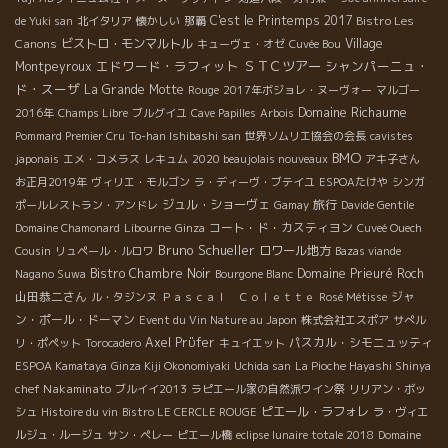
C'est le Printemps 2017
Bistro Les
de Yuki san
北イタリア
懐かしい
那覇
Canons
ビストロ・モンマルトル
Village
キューヴェ・オゼ
Cuvée Bou
エドワード・ラフィット
ＳＴＣツアー
シャンパーニュ・
Montpeyroux
ド・スーザ
La Grande Motte
Rouge
2017年ボジョレ・ヌーヴォー
マルゴー
Domaine Richaume
2016年
Champs Libre
ブルグイユ
Cave Papilles
Arbois
Pommard Premier Cru
To-han Ishibashi san
世界ソムリエ協会の会長
cavistes
BMO
japonais
エメ・コメラス
レキュム
2020 beaujolais nouveaux
アキ子さん
お正月2019年
ヴィリエ・モルゴン
ラ・ディーヴ・ブテイユ
ESPOAたけや
シンガ
ジュル・ショーヴェ
旅行
ポールレストラン・アンドレ
Gamay
Davide Gentile
コート・ド・カスティヨン
Domaine Chamonard
Libourne
Ginza
Cuveé Ouech
Bruno Schueller
ロワール地方
Cousin
リュペール・ルロワ
Bazas viande
Bistro Chambre Noir
Domaine Prieuré Roch
Nagano Suwa
Bourgone Blanc
山田恭二さん
ジャ
ル・タジンヌ
Ｐａｓｃａｌ Ｃｏｌｅｔｔｅ
Rosé Métisse
ン・ポール・ドーマン
Event du Vin Nature au Japon
株式会社エスポア
サぺル
Axel Prϋfer
パスカル・シモニュッティ
リ・ポペット
Torocadero
キュイエット
ESPOA Kamataya
Ginza Kiji Okonomiyaki
Uchida san
La Pioche Hayashi Shinya
chef Nakaminato
ブルイイ2013
ラピエール家の自然派ワイン祭
リリアン・ボッ
ピエール・ラフォレ
シュ
Histoire du vin
Bistro LE CERCLE ROUGE
ラ・ヴィエ
ルジュ・ルージュ
サン・ペレー
ピエール橋
eclipse lunaire totale 2018
Domaine