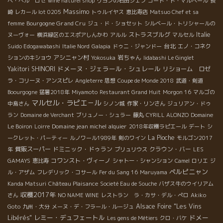
ペ・ベル ロゼ
wine naturel shop
リヨンの石田シェフ
コート・ド・マルペール
長
Massimo
崎
レカール lot 0205
トゥルイヤス
恵比寿店
Matsuo Chef et sa
Bourgogne Grand Cru
femme
ジュ・ド・ショセット
シルベール・トリシャールの
ストラスブルグ
Italie
ヌーヴォー
横浜緑区のエスポアしんかわ
アルル
マルセル
台北
Suido Edogawabashi
Italie Nord
Galapia
ドゥニ・ジャンドー
エノ・コネク
アシニャン村
岩ちゃん
ションのキショウ
Yokosuka
Iidabashi Le Ginglet
ドメーヌ・ジェラール・シュレール
Yakitori SHINORI
リショーム ロゼ
ラ・コリーヌ・アンスピレ
Angleterre
思想
Coupe de Monde 2018
武道・剣道
Boourgogne
猛暑2018年
Miyamoto
Restaurant Grand Huit
Morgon 16
マルゴの
マルセル・ラピエ－ル
中島さん
シノン城
作家・リンさん
ジュリアン・ドゥ
ラン
Domaine de Verchant
ブリュノー・シュラー
藤丸
CYRILL ALONZO
Domaine
Domaine jean michel alquier
Le Boiron
Loirre
2018年収穫ラピエール
デート
シ
La Pioche
ークレット・パーティー
ルノワール1989年
剣のワイン
モルゴン2017
質販スーパー
ドミニック・ドゥラン
クラウン・バー
年
ブリュリウス
LES
コワンスト・ヴィーノ
GAMAYS
恵比寿
シャトー・シャンション
Camel
ロリエ
ジ
ペルピニャン
ル・アザム
フレデリック・コサール
Fer du Sang 16
Maruyama
Kanda Matsuri
Château Plaisance
Societé Eau de Souche
バザス牛のウイリアム
収穫2017年
さん
NO NAME WINE
レストラン ラ・カサ・デル・ぺロ
Akiko
Alsace Foire "Les Vins
Goto
九州・大分
メーヌ・デ・フラール・ルージュ
レミー・デュフェートル
ドメー
Libérés"
Les gens de Métiers
クロ・バケ