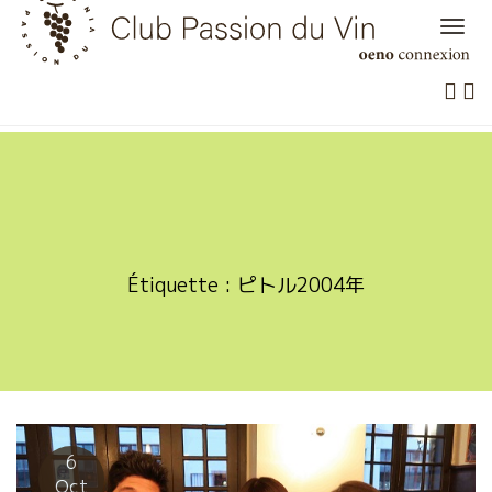
Skip
to
content
Étiquette :
ピトル2004年
6
Oct