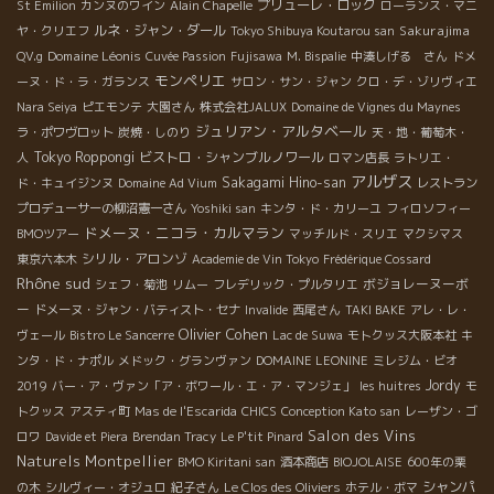
プリューレ・ロック
St Emilion
カンヌのワイン
Alain Chapelle
ローランス・マニ
ルネ・ジャン・ダール
Sakurajima
ヤ・クリエフ
Tokyo Shibuya Koutarou san
Domaine Léonis
QV.g
Cuvée Passion
Fujisawa
M. Bispalie
中湊しげる さん
ドメ
モンペリエ
ーヌ・ド・ラ・ガランス
サロン・サン・ジャン
クロ・デ・ゾリヴィエ
Nara Seiya
ピエモンテ
大園さん
株式会社JALUX
Domaine de Vignes du Maynes
ジュリアン・アルタベール
ラ・ポワヴロット
炭焼・しのり
天・地・葡萄木・
Tokyo Roppongi
ビストロ・シャンブルノワール
人
ロマン店長
ラトリエ・
アルザス
Sakagami Hino-san
ド・キュイジンヌ
Domaine Ad Vium
レストラン
プロデューサーの柳沼憲一さん
Yoshiki san
キンタ・ド・カリーユ
フィロソフィー
ドメーヌ・ニコラ・カルマラン
BMOツアー
マッチルド・スリエ
マクシマス
シリル・アロンゾ
東京六本木
Academie de Vin Tokyo
Frédérique Cossard
Rhône sud
ボジョレーヌーボ
シェフ・菊池
リムー
フレデリック・プルタリエ
ー
ドメーヌ・ジャン・バティスト・セナ
Invalide
西尾さん
TAKI BAKE
アレ・レ・
Olivier Cohen
ヴェール
Bistro Le Sancerre
Lac de Suwa
モトクッス大阪本社
キ
ンタ・ド・ナポル
メドック・グランヴァン
DOMAINE LEONINE
ミレジム・ビオ
Jordy
2019
バー・ア・ヴァン「ア・ボワール・エ・ア・マンジェ」
les huitres
モ
トクッス
アスティ町
Mas de l'Escarida
CHICS
Conception Kato san
レーザン・ゴ
Salon des Vins
ロワ
Davide et Piera
Brendan Tracy
Le P'tit Pinard
Naturels Montpellier
BMO Kiritani san
酒本商店
BIOJOLAISE
600年の栗
シャンパ
の木
シルヴィー・オジュロ
紀子さん
Le Clos des Oliviers
ホテル・ボマ