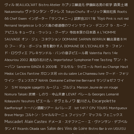
酒美土場
ヴィル
BEAUJOL'ART
Bistro Atelier
カプリエ醸造元
伊藤與志男の哲学
ヴァランタン・ヴァレス
Roots
Nakaminato
Tokyo Chofu
オーリック濱田社長
66
Yoyo
Chef Gwen
インポーター「サンフォニー」試飲会2017年
Pink is not red
Pernand Vergelesse
レランス島の修道僧のワイン
ケヴィン・デコンブ
ラ・カーブ・
アピコル
キューヴェ・ウッシュ・クーザン
寺田本家の日本酒
A L’HOMME
SAUVAGE
オン・ジュ・コネクション
DOMAINE SARNIN BERRUX
輸出業者ＢＭ
Ｏ
フー・デュ・ボージョ
世を動かす人
DOMAINE DE L'ECHALIER
ラ・フォン・
ド・ロりヴィエ
アレキサンドル・バンの息子ピエール君
Valentia
Paris 14e
サン・ト
Abouriou 2002
高知の石川さん
Importateur Symphonie Free Tasting
ーバン
Sancerre
GINZA 6
2009年 マルセル・ラピエール
Pont au Change
Haut
Medoc
Le Clos Fantine
ガロンヌ河
vin du sabre
Le Chameau Ivre
クード・フォリ
Domaine Catherine Bernard
ワイン・ヴェンスカブ
NAHA
サンジョゼフ
ワイ
ン ＳＭ
Vongole spagetti
ルージュ・ゴルジュ
Maison Jaune de vin rouge
Nomura Takaki
炭焼・しのり・中山夫妻
LEVAT
ベレール
Georges Lemarié
Escarpolette
ピエール・オヴェルノワ
星川さん
Kobayashi Yasuhiro
Kaefferkopf
トーハン酒販ツアー
ルバレーズ lot 1417
CPV TOURS
Montgueux
Brave Margo
コルトン・シャルルマーニュ
フィリップ・マッフル
フェニックス
Muscadet
Alain Castex
ドメーヌ・ステファニー・エ・ヴァンサン・デブベル
Salon des Vins de Loire
タン
47 Ricards Okada san
Bistro Bar à vin UGUISU