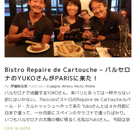
Bistro Repaire de Cartouche – バルセロ
ナのYUKOさんがPARISに来た！
Par
伊藤與志男
Publié dans
Espagne
,
Winery
,
Resto
,
Rhône
バルセロナで活躍するYUKOさん、来パリとあっては一杯やらない
訳にはいかない。 PassionビストロのRepaire de Cartoucheルペ
ール・ド・カルトゥッシュへやって来た Yukoさんとは４か月前に
日本で逢って、一か月前にスペインのタラゴナで逢ったばかり。
いつもバルセロナの太陽の様に明るく元気なYukoさん。 今回は京
都の大鵬さんのVerre Voléのイベントに来たらしい。 終了後、大
Lire la suite
鵬さんとバルセロナのブリュタルでのイヴェントまで同行すると