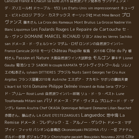
Canicule France
A Chacun sa bulle 2016
自然派ワイン見本市
サンテチエンヌ・
デ・ズリエール村
ドゥーブル・ゼロ
Les Etats-Unis
vin impressionnant
キューヴ
プロ
アラン・カステックス
ェ・ビストロロジ
オーリック社
M et Mme Benoit
ヴァンス
藤木さん
La Croix des Rameaux
Mont Brulius
La Grosse Nadine Vin
Le Repaire de Cartouche
Les Foulards Rouges
セ・
Blanc Liquoreux
DOMAINE MARCEL RICHAUD
ル・ヴァン
リヨン
Allez les Verres
Sachiko
san
ドメーヌ・ド・ヴェルシャン
マダム・ロゼ
ロンドンの自然派ワインバー
Château Poupille
Côte du Py
France Canicule 2018
モーリ
桜島 2016年
植
モルゴン
Passion et Nature
村さん
大阪自然派ワイン大試飲会
夢キチ
Lionel
菊池シェフ
サントヴィクトワール山
Gauby
SABORI le couple KAMATA
ソムリ
エの松本さん
sylvain DITTIERES
ブラジル
Nuits Saint Georges 1er Cru Aux
Argillas
フランス猛暑2018年
Autriche
エスポア・ ナカモト
サボリの鎌田夫妻
Domaine Philippe Delmée
L'écart lot 1016
Vincent de Roba Seria
ヴァン・
ド・プリムー
Rosé Lundi
自然派ワインバー祥瑞
リュ・ド・ラ・ペスト
Lune
パリ
ドメーヌ・アド・ヴィヌム
TosaYamada Mitani san
プロムナード・デ・ザ
ングレ
Kamm Asutra
Chef OKADA
Dominique Belluard
Domaine Lilian Bauchet
Languedoc
La
地中海
赤間さん、藤山さん
LA CAVE D’ESTEZARGUES
Remise
ドメーヌ・フレデリック・エ・アルノー・ゲシクト
ドメーヌ・マダ
プイイ・フィッセ
パシオン心斎橋店
Okonomiyaki PASEMIA
パリ・一区
アナテム
Côte
ボルドー夜景
ボジョレブラン
Chiristophe pacalet Beaujolais Nouveau 2018