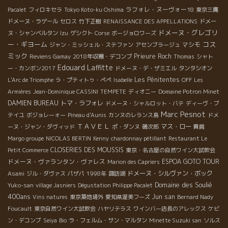
ラフォレ・ヌーヴォー18
Pacalet
フィロキセラ
Tokyo Koto-ku Oshima
東京三鷹
ドメーヌ・ラゲール
セロス
竹下正樹
RENAISSANCE DES APPELLATIONS
ドメー
ドメーヌ・グレゴリ
ヌ・シャンベルタン
Izu
ゲシクト
Corse
ボージョロワーズ
ー・ギヨーム
コス
マシモ
ジャン・ミッシェル・ステファン
アセンブラージュ
ミック
Prieure Roch
Reviens Gamay
2018年収穫・デコンブ
Thomas
シャト
Edouard Laffitte
ー・カンボン2017
ドメーヌ・デ・ザミエル
タンタシオン
Les Pénitentes
L'Arc de Triomphe
ラ・プティトゥ・ペペ
Isabelle
OFF
Les
Armières
Jean-Dominique CASSINI
TEMPETE
ディオニー
Domaine Potron Minet
DAMIEN BUREAU
トマ・ラフォレ
ドメーヌ・シャルロット・バテ
ディーヴ・ブ
Marc Pesnot
テイユ
ボジョレーォー
Pineau d'Aunis
カンヌのレランス島
ドメ
ＴＡＶＥＬ
マス・ロー
ーヌ・ジャン・ダヴィッド
ポ・ダンヌ
磯次郎
貴腐
Margo groupe
NICOLAS BERTIN
Kenny
chardonnay pétillant
Restaurant Le
CLOSERIES DES MOUSSIS
Petit Commerce
東京・名古屋の自然ワイン大試飲会
ドメーヌ・ヴァランタン・ヴァレス
ESPOA GOTO TOUR
Marion des Capriers
ドメーヌ・シルヴァン・ボック
Asami
ジル・ダヴァス
パザパ
1998年
諏訪湖
Domaine des Soulié
Yuko-san
village Jasniers
Dégustation Philippe Pacalet
400ans
Jun san
Vins natures
東京築地場外
愛知県渥美フーズ
Bernard Nady
Foucault
東京自然ワイン大試飲会
ハヤリテラス
ワインバー店長のアレックス
ケビ
ン・デコンブ
Seiya
Bio
ラ・フェルム・サン・マルタン
Minette Suzuki san
ソルス