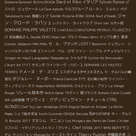
Dard et Ribo
イタリア
Sylvain
Ramon
Domaine Ganevat
Bistro OKADA
ビ
ストロ・ビュヴァール
La Cave Apicole
マルゴグループ
ローラン・エルラン
ペグ
ジャ
Takenouchi san
Savoie
鳥海シェフ
Pizzeria ROBA SERIA
Nuit d'Ooedo
ン・クロード・ラパリュ
レストラン・ヨットクラブ
Shun san
ルカト街
DOMAINE PHILIPPE VALETTE
CHATEAU CHRISTOPHE PEYRUS
パリのビスト
宮本
ロ
渋谷康弘さん
Double ZERO
Imao-san
プルフ
Pineau Denis
ランブラ通り
セ・ル・プランタン2017
Cornas
Iidabashi Méli Mélo
Bonastre
ジュヴレイ・シ
ャンベルタン2015年
エシャッペ・ベル・ロゼ
シャン・リーブル
ナチュラルワイン
Haut Languedoc-Roquebrun
Sengan-en
シャルドネ
Corton les Bressandes
L'écart lot 1117
オランダ
ワインカーヴ・パピーユ
DOMAINE LES HAUTES
ドメーヌ・デ・スリエ
TERRES
エスポアよろずやユキ子さん
ラ・タルバルド醸
ボジョレー・ヌーボー
造元
France Canicule 37℃
石川県小松市
ワインバー・
ヴィノヴェリータス
Importateur BARBARA
グルナッシュ・ブラン
La Vierge
リレール見本市
Rouge
Notre-Dame
76ヴァン
南フランス
Romain
Calim
Cuveé
オリヴィエ・クザン
ビュヴォン・ナチュール
CYRIL
WA
山田恭路
ALONZO
Chef Yuji san
Vendange 2018 Aligoté Derain et Altaber
La Petite
Barcelone
Pépée
シェフ鈴木洋治
Sushi Cuisinier OKADA Daisuke
オー・ザルジ
マキシム・マニョン
L'irréel
ラ
Brouilly 2017
Les Murgers des Dents de Chien
Chef Ishida
ビストロ・イタリアンレストラン「グシテ」
2017
BMO 社のマサコ
イーストライン
Thierry Puzelat
伊藤與志男
さん
サンシニャン
Monsanto
コ