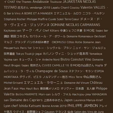
Andalousie
CHAT
JAJAKISTAN
NICOLAS
イ
the Thames
Toulouse
Valentin VALLES
TESTARD
庄元さん
vendange 2018 Lapalu
Chant Coucou
・
G
Bar à Vins A BOIRE ET A MANGER
エマニュエル・ルロワ
ニコラ・ベルタン
ドメーヌ・ド・
Philippe Maffre
Stéphane Rocher
Cuvée Soleil Terre Coeur
ラ・ヴィエイユ・ジュリアンヌ
DOMAINE NICOLAS CARMARANS
マーク・ペノ
ＢＭО社
Kajikawa san
Chef Kôtaro
中湊シェフご夫妻
tapas bar
岩田コキさん
諏訪
セパラメール・ア・ボワール
Domaine Romaneaux-Destezet
マルゴ・グランデ
パリのお好み焼き OKOMUSU
Côtes Rotie
Domaine Jean
Maupertuis
Paris 1er
シャトー・シュヴァル・ブラン
ニュイ・サン・ジョルジュ
Tokyo Tsukiji-jogai
ヴィニ・シュッド見本市
世界遺産
カバノン
Yamadaya
Bistro Coinstot Vino
Yajima san
キューヴェ・シャ
Ardeche Nord
Domaine
Haut Brugas
tapas
岩井さん
CUVEE CAMILLE 16
ＢＭО社の山田さん
Hop'là
ダ
Champagne de Sousa
ムバッシュ・ラ・ヴィル
ステファン・モラン
ESPOA
中山良則さん
MORITAKA
ダヴィデ、ピエラ
ノルマンディー地方
Miss Terre
エマニュエル・ラセーニュ
Château
Michel Grisard
Domaine Ad Vinum
Jean Faux
Philippe
Mas Haut Buis
飯田橋メリメロ
オリヴァー
日本酒 五人娘
Valette
Bistro MARMITE
Mori-san
レルヴ・フォル
Hachijou-jima YAMADAYA
Domaine des Capriers
Japon
san
上田あゆみさん
Laurence Manya-Krief
PHILIPPE JAMBON
Lyon chef Ishida Katsumi
Bonne Année 2019
アレイ
ヤ地方
ウグイス・紺野真シェフ
Cauzon
ケランヌ
仙台
Salon des Vins de Jura