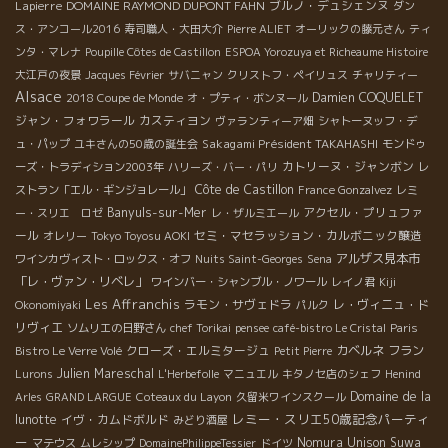
Lapierre
DOMAINE RAYMOND DUPONT FAHN
ブルノ・デュシェンヌ
ダン
ス・アンコール2016
寿司職人・大田大介
Pierre ALIET
オーリックの藤元さん
ティ
ンタ・マレナ
Poupille Côtes de Castillon
ESPOA Yorozuya et Richeaume Histoire
大江戸の夜景
Jacques Février
サバニャン
クリストフ・ペイリュス
チャリティー
Alsace
Damien COQUELET
2018 Coupe de Monde
オ・プティ・ボンヌール
ジャン・フォワラール
カスティヨン
ヴァランティーア畑
シャトーヌッフ・デ
Sakagami Président TAKAHASHI
ュ・パップ
ユキさんの50歳の誕生会
モンドゥ
カトリーヌ・ジャンボン
ーズ・トラディション2003年
ハリーズ・バー・パリ
レ
Côte de Castillon
ストラン「エル・ギンジョレール」
France Gonzalvez
レミ
Banyuls-sur-Mer
アクセル・プリュファ
ー・スリエ ロゼ
レ・ザルミエール
ール
セミ・マセラッション・カルボニック醸造
オレリー
Tokyo Toyosu AOKI
アルザス見本市
ワインカヴィスト・ロックス・オフ
Nuits Saint-Georges
Sena
「レ・ヴァン・リベレ」
ワインバー・シャンブル・ノワール
レイノ君
Kiji
Les Affranchis
ラモン・サヴェドラ
レ・ヴィニュ・ド
Okonomiyaki
パルク
リヴィエ
ソムリエの日野さん
chef Torikai
pensee
café-bistro Le Cristal
Paris
クローズ・エルミタージュ
カベルネ フラン
Bistro Le Verre Volé
Petit Pierre
Julien Mareschal
Lurons
L'Herbefolle
マニュエル
キタノセ店のシェフ
Henind
Domaine de la
Arles
GRAND LARGUE
Coteaux du Layon
久留米ワインスクール
レミー・スリエ50歳記念パーティ
lunotte
イヴ・カムドボルド
みどり酒屋
ー
Nomura Unison Suwa
マテウス
ムレシップ
DomainePhilippeTessier
ドイツ