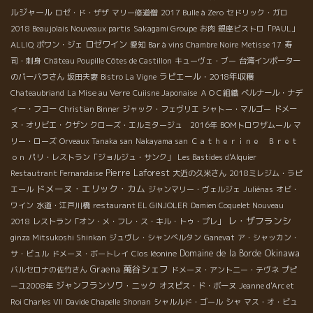
ルジャール
ロゼ・ド・ザザ
マリー修道僧
2017 Bulle à Zero
セドリック・ガロ
2018 Beaujolais Nouveaux partis
Sakagami Groupe
お肉
銀座ビストロ「PAUL」
ロゼワイン
ALLIQ
ポワン・ジェ
愛知
Bar à vins Chambre Noire
Metisse 17
寿
司・刺身
Château Poupille Côtes de Castillon
キューヴェ・ブー
台湾インポーター
ラピエール・2018年収穫
のバーバラさん
坂田夫妻
Bistro La Vigne
Chateaubriand
La Mise au Verre
Cuiisne Japonaise
ＡＯＣ組織
ベルナール・ナデ
ィー・フコー
Christian Binner
ジャック・フェヴリエ
シャトー・マルゴー
ドメー
ヌ・オリビエ・クザン
クローズ・エルミタージュ 2016年
BOMトロワザムール
マ
リー・ローズ
Orveaux Tanaka san
Nakayama san
Ｃａｔｈｅｒｉｎｅ Ｂｒｅｔ
ｏｎ
パリ・レストラン「ジョルジュ・サンク」
Les Bastides d'Alquier
Pierre Laforest
Restautrant Fernandaise
大近の久米さん
2018ミレジム・ラピ
ドメーヌ・エリック・カム
エール
ジャンマリー・ヴェルジェ
Juliénas
オビ・
ワイン
水道・江戸川橋
restaurant EL GINJOLER
Damien Coquelet Nouveau
レ・ザフランシ
2018
レストラン「オン・メ・フレ・ス・キル・トゥ・プレ」
ginza Mitsukoshi Shinkan
ジュヴレ・シャンべルタン
Ganevat
ア・シャッカン・
Okinawa
Domaine de la Borde
サ・ビュル
ドメーヌ・ボートレイ
Clos léonine
萬谷シェフ
Graena
バルセロナの佐竹さん
ドメーヌ・アント二ー・テヴネ
プピ
ジャンフランソワ・ニック
ーユ2008年
オスピス・ド・ボーヌ
Jeanne d'Arc et
Roi Charles VII
Davide Chapelle
Shonan
シャルルド・ゴール
シャ
マス・オ・ビュ