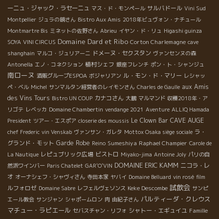
ーニュ・ジャック・ラセーニュ
サルバドール
マス・ド・モンペール
Vini Sud
Montpellier
ジュラの鏡さん
Bistro Aux Amis
2018年ビュヴォン・ナチュール
Montmartre Bis
ミネットの佐野さん
Abrieu
イヤン・ド・リュ
Higashi guinza
Domaine Dard et Ribo
Corton Charlemagne
SOYA
VINI CIRCUS
cave
ドメーヌ・セクスタン
shanghain
マルコ・ジュリアーニ
ヴァンセンヌの森
植村シェフ
Antonella
エノ・コネクション
銀座フレンチ
ポン・ト・シャンジュ
南ローヌ
ル・モン・ド・マリー
酒販グループESPOA
ボジャリアン
レシャッ
aux Amis
ペ・ベル
Michel
サンマルタン経営者のレイモンさん
Charles de Gaulle
des Vins Tours
カナコさん
Bistro UN COUP
大鵬
マルマンド
収穫2018年・ア
リゴテ
レベッカ
Domaine Chambertin
vendange 2021
Aventure
ALLIQ Hamada
CAVE AUGE
Le Clown Bar
President
ツアー・エスポア
closerie des moussis
ラ・
chef Frederic
vin Venskab
ヴァンサン・ガレタ
Mottox Osaka siège sociale
グランド・モット
Garde Robe
Sumeshiya
Raphael Champier
Reino
Carole de
レピュブリック広場
ビストロ
La Nautique
Miyako-jima
Antoine Joly
パリの自
DOMAINE ERIC KAMM
ニコラ・レ
然派ワインバー
Paris Chatelet
GAR'O'VIN
オ
オーナシェフ・シャヴィさん
寺田本家
ヤバイ
Domaine Belluard
vin rosé
film
試飲会
ルフォロゼ
Keke Descombe
Domaine Sabre
レフェルヴェソンス
サンピ
パルティーダ・クレウス
エール教会
サンジャン
シャポームロン
肉
由紀子さん
マチュー・ラピエール
シャトー・エギュイユ
Famille
セバスチャン・リフォ