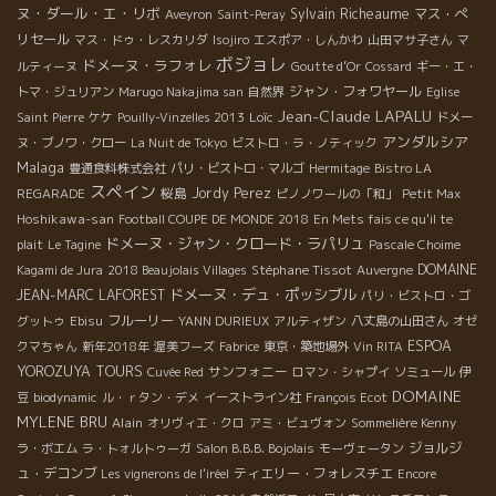
ヌ・ダール・エ・リボ
Sylvain Richeaume
マス・ぺ
Aveyron
Saint-Peray
リセール
マス・ドゥ・レスカリダ
Isojiro
エスポア・しんかわ
山田マサ子さん
マ
ボジョレ
ドメーヌ・ラフォレ
ルティーヌ
Goutte d’Or
Cossard
ギー・エ・
ジャン・フォワヤール
トマ・ジュリアン
Marugo Nakajima san
自然界
Eglise
Jean-Claude LAPALU
Loïc
Saint Pierre
ケケ
Pouilly-Vinzelles 2013
ドメー
アンダルシア
ヌ・ブノワ・クロー
La Nuit de Tokyo
ビストロ・ラ・ノティック
Malaga
豊通食料株式会社
パリ・ビストロ・マルゴ
Hermitage
Bistro LA
スペイン
桜島
Jordy Perez
REGARADE
ピノノワールの「和」
Petit Max
Hoshikawa-san
Football COUPE DE MONDE 2018
En Mets fais ce qu'il te
ドメーヌ・ジャン・クロード・ラパリュ
plait
Le Tagine
Pascale Choime
Stéphane Tissot
DOMAINE
Kagami de Jura
2018 Beaujolais Villages
Auvergne
ドメーヌ・デュ・ポッシブル
JEAN-MARC LAFOREST
パリ・ビストロ・ゴ
フルーリー
グットゥ
Ebisu
YANN DURIEUX
アルティザン
八丈島の山田さん
オゼ
ESPOA
クマちゃん
新年2018年
渥美フーズ
Fabrice
東京・築地場外
Vin RITA
YOROZUYA TOURS
サンフォニー
Cuvée Red
ロマン・シャプイ
ソミュール
伊
DOMAINE
豆
biodynamic
ル・ｒタン・デメ
イーストライン社
François Ecot
MYLENE BRU
Alain
オリヴィエ・クロ
アミ・ビュヴォン
Sommelière Kenny
ジョルジ
ラ・ボエム
ラ・トォルトゥーガ
Salon B.B.B. Bojolais
モーヴェータン
ュ・デコンブ
ティエリー・フォレスチエ
Les vignerons de l'iréel
Encore