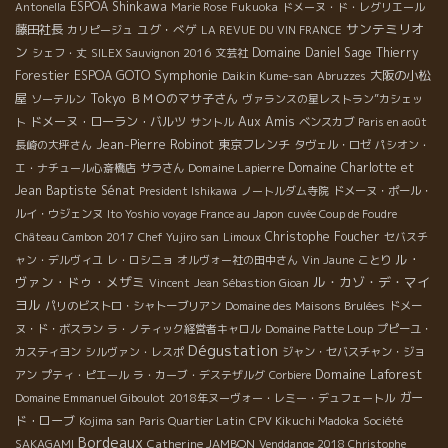
ESPOA Shinkawa
Antonella
Marie Rose
Fukuoka
ドメーヌ・ド・レグリエール
サンテミリオ
藤田社長
ユグ・べゲ
カリピージュ
LA REVUE DU VIN FRANCE
ン
Domaine Daniel Sage
Thierry
シェフ・丈
SILEX Sauvignon 2016
文芸社
Symphonie
Forestier
ESPOA GOTO
大阪の小松
Daikin Kume-san
Abruzzes
Tokyo
屋
ＢＭＯのマサ子さん
ソーテルン
ヴァランスの星レストラン”カシェッ
Aux Amis
ドメーヌ・ローラン・バルツ
ト
サントル
ベンスカブ
Paris en août
Jean-Pierre Robinot
東京フレンチ
長崎の大坪さん
タヴェル・ロゼ
パシオン・
Domaine Lapierre
Domaine Charlotte et
エ・ナチュール心斎橋店
サラさん
Jean Baptiste Sénat
President Ishikawa
ノートルダム寺院
ドメーヌ・ポール・
ルイ・ウジェンヌ
Ito Yoshio voyage France au Japon
cuvée Coup de Foudre
Christophe Foucher
Château Cambon 2017
Chef Yujiro san
Limoux
セバスチ
ル・
ャン・デルヴィユ
レ・ロシニョ
オルヴォー社の田中さん
Vin Jaune
ことり
ヴァン・ドゥ・メザミ
ル・カゾ・デ・マイ
Vincent
Jean Sébastion Gioan
ヨル
パリのビストロ・シャトーブリアン
Domaine des Maisons Brulées
ドメー
ヌ・ド・ボスラン
ラ・ノティック経営者キャロル
Domaine Patte Loup
プピーユ・
Dégustation
カスティヨン
シルヴァン・レスポ
ジャン・セバスチャン・ジョ
Domaine Laforest
アン
プティ・ピエール
ラ・カーブ・デステザルグ
Corbiere
ガー
Domaine Emmanuel Giboulot
2018年ヌーヴォー・レミー・デュフェートル
ド・ローブ
Kojima san
Paris Quartier Latin
CPV Kikuchi Madoka
Société
Bordeaux
Catherine JAMBON
SAKAGAMI
Venddange 2018 Christophe