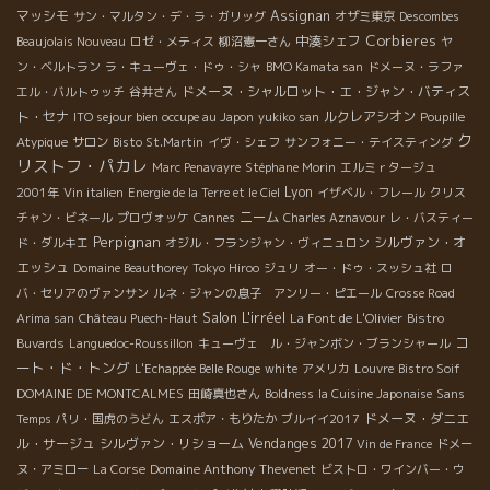
マッシモ
Assignan
サン・マルタン・デ・ラ・ガリッグ
オザミ東京
Descombes
Corbieres
中湊シェフ
Beaujolais Nouveau
ロゼ・メティス
柳沼憲一さん
ヤ
ン・ベルトラン
ラ・キューヴェ・ドゥ・シャ
BMO Kamata san
ドメーヌ・ラファ
ドメーヌ・シャルロット・エ・ジャン・バティス
エル・バルトゥッチ
谷井さん
ト・セナ
ルクレアシオン
ITO sejour bien occupe au Japon
yukiko san
Poupille
ク
Atypique
サロン
Bisto St.Martin
イヴ・シェフ
サンフォニー・テイスティング
リストフ・パカレ
Marc Penavayre
Stéphane Morin
エルミｒタージュ
Lyon
2001年
Vin italien
Energie de la Terre et le Ciel
イザベル・フレール
クリス
ニーム
チャン・ビネール
プロヴォッケ
Cannes
Charles Aznavour
レ・バスティー
Perpignan
シルヴァン・オ
ド・ダルキエ
オジル・フランジャン・ヴィニュロン
エッシュ
Domaine Beauthorey
Tokyo Hiroo
ジュリ
オー・ドゥ・スッシュ社
ロ
バ・セリアのヴァンサン
ルネ・ジャンの息子 アンリー・ピエール
Crosse Road
Salon L'irréel
Arima san
Château Puech-Haut
La Font de L'Olivier
Bistro
コ
Buvards
Languedoc-Roussillon
キューヴェ ル・ジャンボン・ブランシャール
ート・ド・トング
L'Echappée Belle Rouge
white
アメリカ
Louvre
Bistro Soif
DOMAINE DE MONTCALMES
田崎真也さん
Boldness
la Cuisine Japonaise
Sans
ドメーヌ・ダニエ
Temps
パリ・国虎のうどん
エスポア・もりたか
ブルイイ2017
ル・サージュ
シルヴァン・リショーム
Vendanges 2017
Vin de France
ドメー
Domaine Anthony Thevenet
ヌ・アミロー
La Corse
ビストロ・ワインバー・ウ