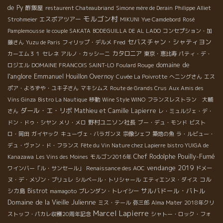
de Py
酢飯屋
restaurent Chateaubriand
Simone mère de Derain
Philippe Alliet
モルゴン村
エスポアツアー
Strohmeier
MIKUNI
Yve Camdebord
Rosé
Pamplemousse
le couple SAKATA
BODEGUILLA DE AL LADO
コンセプション・加
セバスチャン・シャティヨン
藤さん
Yuzu de Paris
フィリップ・デルメ
Fred
カタロニア
カーエム３１
セレネ
アルノ・カッシーニ
東京・恵比寿
パティ・デ・
domaine de
ロジエル
DOMAINE FRANCOIS SAINT-LO
Foulard Rouge
l'anglore
Emmanuel Houillon Overnoy
Cuvée La Poivrotte
へニングさん
エス
ポア・よろずや・ユキ子さん
マキシムス
Route de Grands Crus
Aux Amis des
Vins Ginza
Bistro La Nautique
移動
Wine Style WINO
フランスレストラン 大輔
ダール・エ・リボ
Mathieu et Camille Lapierre
さん
レ・ミュルジェ・デ・
野村ユニソン社長
ドン・ドゥ・シヤン
メリ・メロ
ブー・デュ・モンド
ビスト
ロ・岡田
ガイヤック
キューヴェ・バラガンヌ
宗像シェフ
築地の魚
ラ・ルビュー・
デュ・ヴァン・ド・フランス
Fête du Vin Nature chez Lapierre
bistro YUIGA de
Pouilly-Fumé
Chef Rodolphe
Kanazawa
Les Vins des Moines
モルゴン2016年
vendange 2019
ワインバー「ル・サンセール」
Renaissance des AOC
ドメー
コル
ヌ・デ・メゾン・ブリュレ
シルベール・トリシャール
エティエンヌ・ダイス
サルバドール・バトル
シカ島
Bistrot
mamagoto
ブレンダン・トレイシー
Domaine de la Vieille Julienne
ミス・テール
弥三郎
Alma Mater
2018年クリ
Marcel Lapierre
ストッフ・パカレ収穫20周年記念
シャトー・ロック・フォ