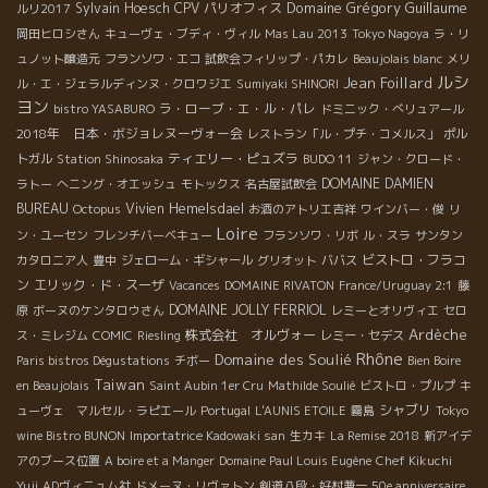
Domaine Grégory Guillaume
Sylvain Hoesch
CPV パリオフィス
ルリ2017
岡田ヒロシさん
キューヴェ・ブディ・ヴィル
Mas Lau 2013
Tokyo Nagoya
ラ・リ
ュノット醸造元
フランソワ・エコ
試飲会フィリップ・パカレ
Beaujolais blanc
メリ
ルシ
Jean Foillard
ル・エ・ジェラルディンヌ・クロワジエ
Sumiyaki SHINORI
ヨン
ラ・ローブ・エ・ル・パレ
bistro YASABURO
ドミニック・べリュアール
2018年 日本・ボジョレヌーヴォー会
レストラン「ル・プチ・コメルス」
ポル
ティエリー・ピュズラ
トガル
Station Shinosaka
BUDO 11
ジャン・クロード・
DOMAINE DAMIEN
ラトー
へニング・オエッシュ
モトックス
名古屋試飲会
BUREAU
Vivien Hemelsdael
Octopus
お酒のアトリエ吉祥
ワインバー・俊
リ
Loire
ン・ユーセン
フレンチバーベキュー
フランソワ・リボ
ル・スラ
サンタン
ビストロ・フラコ
カタロニア人
豊中
ジェローム・ギシャール
グリオット
ババス
ン
エリック・ド・スーザ
Vacances
DOMAINE RIVATON
France/Uruguay 2:1
藤
DOMAINE JOLLY FERRIOL
原
ボーヌのケンタロウさん
レミーとオリヴィエ
セロ
Ardèche
株式会社 オルヴォー
ス・ミレジム
COMIC
Riesling
レミー・セデス
Rhône
Domaine des Soulié
Paris bistros Dégustations
チボー
Bien Boire
Taiwan
en Beaujolais
Saint Aubin 1er Cru
Mathilde Soulié
ビストロ・プルプ
キ
シャブリ
ューヴェ マルセル・ラピエール
Portugal
L'AUNIS ETOILE
霧島
Tokyo
wine Bistro BUNON
Importatrice Kadowaki san
生カキ
La Remise 2018
新アイデ
アのブース位置
A boire et a Manger
Domaine Paul Louis Eugène
Chef Kikuchi
Yuji
ADヴィニュム社
ドメーヌ・リヴァトン
剣道八段・好村兼一
50e anniversaire