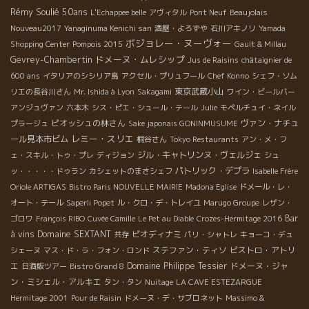
Rémy Soulié 50ans
L'Echappee belle
アヴィタル
Pont Neuf
Beaujolais
Nouveau2017
Yanaginuma Kenichi san
酒屋・よろずや
石川アキノリ
Yamada
ボジョレー・ヌーヴォー
Shopping Center
Pompois 2015
Gault & Millau
ドメーヌ・ムレシップ
Gevrey-Chambertin
Jus de Raisins
châtaignier de
600 ans
イタリアのシシリア島
アクセル・プリュフール
Chef Konno
シェフ・ソム
東京武蔵小山
リエの長谷川さん
Mr. Ishida à Lyon
Sakagami
ワイン・ビールバー
アンジュヴァン
六本木
シス・ピエ・シュール・テール
Julie
モペルチュイ・ネイル
ピオッシュの林さん
ヴァン・ナチュ
プラージュ
Sake japonais GONINMUSUME
レミー・スリエ
ール見本市ビム
桐谷さん
Tokyo Restaurants
アン・メ・フ
ジル・キャトリンヌ・ヴェルジェ
ェ・スキル・トゥ・プレ
ディジョン
シュ
パトリック・デプラ
ッ・・・・・ドゥラン
カシェットのまさシェフ
Isabelle Frère
Oriole ARTIGAS
Bistro Paris NOUVELLE MAIRIE
Madona Eglise
ドメール・レ・
オート・テール
Saperli Popet
ル・クロ・デ・トレイユ
Marugo Groupe
レザン・
Bar
ゴロワ
François RIBO
Cuvée Camille
Le Pet au Diable
Crozes-Hermitage 2016
à vins
Domaine SEXTANT
ビオディナミ
共存
パリ・シャトレ
キョーコ・デュ
ステファン・ティソ
ビストロ・アトリ
シェーヌ
マス・ド・ラ・フォン・ロンド
エ
Domaine Philippe Tessier
ドメーヌ・ジャ
日酒販ツアー
Bistro Grand 8
ン・ミシェル・アルキエ
タン・タン
Nuitage
LA CAVE ESTEZARGUE
Hermitage 2001
Pour de Raisin
ドメーヌ・デ・サブロネット
Massimo &