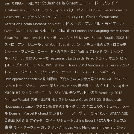
コート・ド・ブルイイ
St Jean de la Ginest
san
寿司職人・岡田大介
Kitahara san
ル・クロ・ファンティンヌ
パリ・ビストロ
ロワ−ル
Pierre
Domaine
Osaka Komatsuya
Geschickt
ラ・ヴァンダンジュ・デ・モワンヌ1988年
ドメーヌ・マルセル・ラピエール
Attention Chenin Méchant
タンペット
Sebastien Chatillon
OGM
ボルドー1977年
London The Laughing Heart
Kendo
8 dan Yoshimura Kenichi
ドゥ・モール
LA MISE
Izakaya Furabo
Poupille 2008
ビ
ストロ・アン・ジュール
chef Youji Suzuki
ヴァン・ナチュールのビストロの歴史
シャトー・プピーユ・コート・ド・カスティヨン
Valérie
フレッド
ラ・シャンブ
ビス
ル・ノワール
星野リゾート社
restaurent La Casa del Perro
クロ・レオニン
トロ・ビアンカーラ
2018 Vendange Lapierre
VINEXPO
Ishibashi Tours
R2L'O
ドメーヌ・ジェローム・ジュレ
オン・サンバ・レ・クイーユ
モンギュー村
Développement ensemble
彫刻家の山下亮太さん
東京恵比寿
シャルドネ・ペティア
Christophe
焼き鳥・しのり
ン
シャトー・ジャン・フォー
美人
CPVのKisho
Pacalet
モンマルトルの丘
シェフ・ジェローム・ジェグル
Vendange2018
cidre
Philippe Pacalet
スモール品種
ボナストレ
Cuvée OSE
2018 Beaujolais
Nouveaux au Japon
フラコン経営者のジル・ダヴァス
バニュルス・シュール・メー
ボジョレー ・ヌーヴォー
Chef Kouki WATANABE
ル
Domaien Marcel Richaud
Beaujolais
プイッチ・ロドー
リショー
Hoshino Resort
パスカル・ショワム
東京
モト・ヌーヴォー
カナダ
Aux Amis des Vins Maruyama
Indigene
レシャッ