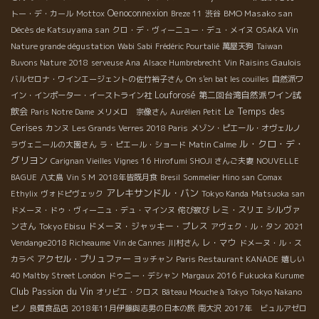
Oenoconnexion
BMO Masako san
トー・デ・カール
Mottox
Breze 11
渋谷
Décès de Katsuyama san
クロ・デ・ヴィーニュー・デュ・メイヌ
OSAKA Vin
Nature grande dégustation
Wabi Sabi
Frédéric Pourtalié
萬屋天狗
Taiwan
Vin Raisins Gaulois
Buvons Nature 2018
serveuse Ana
Alsace Humbrebrecht
バルセロナ・ワインエージェントの佐竹裕子さん
On s'en bat les couilles
自然派ワ
Louforosé
第二回台湾自然派ワイン試
イン・インポーター・イーストライン社
Le Temps des
飲会
Paris Notre Dame
メリメロ 宗像さん
Aurélien Petit
Cerises
カンヌ
Les Grands Verres 2018 Paris
メゾン・ピエール・オヴェルノ
ル・クロ・デ・
ラヴェニールの大園さん
ラ・ピエール・ショード
Matin Calme
グリヨン
Carignan Vieilles Vignes 16
Hirofumi SHOJI さんご夫妻
NOUVELLE
BAGUE
八丈島
Vin S M
2018年皆既月食
Bresil
Sommelier Hino san
Comax
アレキサンドル・バン
Ethylix
ヴォドピヴェック
Tokyo Kanda
Matsuoka san
レミ・スリエ
シルヴァ
ドメーヌ・ドゥ・ヴィーニュ・デュ・マインヌ
侘び寂び
ンさん
Tokyo Ebisu
ドメーヌ・ジャッキー・プレス
アヴェク・ル・タン
2021
レ・マウ
Vendange2018 Richeaume
Vin de Cannes
川村さん
ドメーヌ・ル・ス
アクセル・プリュファー
カラベ
ヨッチャン
Paris Restaurant KANADE
嬉しい
40 Maltby Street London
ドゥニー・デシャン
Margaux 2016
Fukuoka Kurume
Club Passion du Vin
オリビエ・クロス
Bâteau Mouche à Tokyo
Tokyo Nakano
ピノ
良質食品店
2018年11月伊藤與志男の日本の旅
南大沢
2017年 ビュルアゼロ