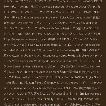
サンタムール
ール
Ooe san
アンヌ・パイエさん
Senior Jazz Bande CAROLINE
コ
トー・デュ・レイヨン
ガヌヴァ
La Noue Blanchard
ヴィルフランシュ
ヴァランセ
トロワザムール
クロズ
アザミ・デ・ヴァンの丸山さん
ラ・ペリエール
うぐいす
リー・デ・ムシ
Ota Daisuke sushi cuisinier
オヴェルニュ
Uemura chef
桜島の
ピノ・ノワール
ドメー
噴火
Jean-Piere Cointreau
ぺルナン・ヴェルジュレス村
ヌ・ジェローム・ソリーニ
Mr.Tamajo de Diony
Zinzins
三ツ星レストラン「カ
メドック
ン・ロカ」
横浜・緑区
ソムリエール・ケニーさん
マルク
アントネッラ
Tokyo Setagaya-ku Nakamoto san
横須賀
オクセロワ・ナチュール2016
ドメー
Paris bistro
ヌ・ポトロン・ミネ
SILEX
Kuma chan
葡萄ジュース
ポン・ヌッフ
Coinstot Vino
ＡＣブルイイ
Quinonero Pierre
Le Batossay
勝山晋作氏の死去
今
尾さん
Cézanne
プリム・サンソ
Miyagawa san
2300年の杉の木
ブラインドテース
ダミアン・コ
ティング
Les Clapas
29e Vendange de Dominique Derain
コサール
クレー
Pierre Nicolas
Sauterne
カリニャン・ヴィエイユ・ヴィーニュ
Septime
Bistro Simba
パリレストラン・奏で
びそう
Arnaud Cassini
竹之内さん
クロ・
Jura
ダミアン・コクレ
Bistro BIANCARA
レオニヌ
Pinell de Brai
ヴィユ・サ
Eastline
Maison Pierre Overnoy
ギー・ブランシ
ージュ
シルーブル
サンソー
ャール
Jérôme Jouret
Symphonie Madoka san
クロス・ロード社の有馬さん
ピ
アルデッシュ
Ｓａｉｎｔ-Emilion
La Tortuga
ノ・ノワール 2016
Maximus
Brouilly
Taiwan Dégustation Vin
ドメーヌ・ブルノ・デュシェンヌ
土田
Neil
Nature
シャンパ－
Bistro Poulpe
BMO Yamada san
ムロン・ド・ブルゴーニュ