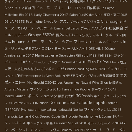
グイス
レ・フラー・ルージュ
モンペイル村
収穫時期2018
グラン・クリュ・フラン
ドメーヌ・プリューレ・ロック
クシュタイン
凱旋門
日仏商事
Le Layon
Lady Chassera 2017
Millésime Bio 2018
Salon Rue89 des Vins
東京・文京
RUE
Champagne
DE LA PESTE
Patrimoine
シャルル・アズナヴール
イクザヴィエ
ド
パリビストロ試飲会
メーヌ・カトリーヌ・ベルナール
Emmanuel Leroy
ポール
ポ
Groupe ESPOA
ール・ルデール
長女のマドレーヌちゃん
マルゴ・グループ
内田
Beaune
オザミ・デ・ヴァン ツアー
フルーリ
さん
エル・ルンベロ
ワイン作
家・リンさん
ダミアン・コクレ・ヌーヴォー
AUX AMIS DES VINS 20eme
Mas Pellisser
Anniversaire 2017
Marie Lapierre
Sébastien Riffault
ジャン・
Elian Da Ros
ピエール・ロビノ
ジュール・ショヴェ
Nouvel An 2018
ローヌ地方
大阪 大近社の木村さん
ポンポン・ロゼ
London tasting RAW 2018
パスカル・コ
エス
レット
L'Effervescence
Le Verre Vole
イタリアワイン
ボジョレ自然派醸造家
ポア・ゴトー
Mr. Hiroshi OSONO
Les Anonymes
Nozaki Wine Shop
伊藤さん
Arts et Metiers
ヴィンテージュ2015
Hayashi de Pioche
サーヴィスのアナ
ボーヌ
ITO Yoshio
Marco Giuliani
Vieux Sage
藤原俊太郎
キューヴェ・パッショ
Domaine Jean-Claude Lapalu
ン
Millesime 2017
LIN Yusen
roman
'TERROIR'
Phylloxera
Importateur Kadowaki Noriko
プイイ・ヴァンゼル2013
ドメー
François Lemarié
Clos Baquey
Cuvée Bistrologie
Teradanonke
L'Ecume
ヌ・レオニス
キューヴェ・桜島
Laurent Miquel
2018年ラ・ルミーズ
VINITALY
レ・ぺニタント
アントニー・テヴネ
Pomerol
OZONO san
ラ・カーヴ・ド・ベル