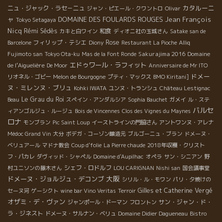
カタルーニ
ニュ・ジャック・ラセ－ニュ
ジャン・ピエール・クワントロ
Olivar
ャ
DOMAINE DES FOULARDS ROUGES
Jean François
Tokyo Setagaya
Nicq
Rémi Sédès
和食
カキと白ワイン
ディオニ社の玉城さん
Satake san de
フィリップ・テシエ
Rose
Barcelone
Diony
Restaurant La Pioche
Alliq
Sakurajima 2016
Domaine
Fujimoto san
Tokyo Ota-ku
Mas de la Font Ronde
エドゥワール・ラフィット
de l’Aiguelière
De Moor
Anniversaire de Mr ITO
ドメー
リオネル・ゴビー
Melon de Bourgogne
プティ・マックス
BMO Kiritani]
ヌ・ミレンヌ・ブリュ
Kohki IWATA
ユンヌ・トランシュ
Château Lestignac
Le Grau du Roi
Beau
スペイン・アンダルシア
Sophia Bauchet
ガメイ
ル・ステ
バルセ
ィアンゴルジュ・ルージュ
Bois de Vincennes
Clos des Vignes du Maynes
ロナ
モンブラン
Pic Saint Loup
イーストラインの門脇さん
アントワンヌ・アレナ
Médoc Grand Vin
大分
ボデガ・コーゾン醸造元
ブルゴーニュ・ブラン
ドメーヌ・
ベリュアール
マドナ教会
Coup d'folie
La Pierre chaude
2018年収穫・クリスト
フ・パカレ
ダヴィッド・シャペル
Domaine d'Aupilhac
オペラ
サン・シニアン
野
シェフ・ロドルフ
村ユニソンの藤木さん
LOU CARIGNAN
Nishi san
国会議事堂
大阪
ドメーヌ・ジョルジュ・デコンブ
シリル・ル・モワン
パリ・夕焼けの
Gilles et Catherine Vergé
セーヌ河
ゲーシクト
wine bar Vino Veritas
Terroir
オザミ・デ・ヴァン
サン・ジャン・ド・
ジャンポール・ドーマン
フロントン
ラ・ジネスト
ドメーヌ・サルナン・ベリュ
Domaine Didier Dagueneau
Bistro