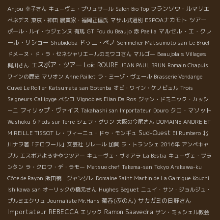
Anjou
フランソワ・ルマリエ
幸子さん
キューヴェ・プリュサール
Salon Bio Top
ESPOAナカモト
ツアー
ぺネデス
東京・神田
農業家・福岡正信氏
マサル式選別
マルセル・エ・クレ
ポール・ルイ・ウジェンヌ
有馬
GT
Fou du Beaujo
赤
Paellia
ール・リショー
Shubidoba
ドゥニ・ペノ
Sommelier Matsumoto san
Le Bruel
ドメーヌ・ド・ラ・セネシャリエールのミワコさん
マルゴー
Beaujolais Villages
エスポア・ツアー
Loïc ROURE
梶川さん
JEAN PAUL BRUN
Romain Chapuis
ワインの歴史
マリオン
Anne Paillet
ラ・ミーゾ・ヴェール
Brasserie Vendange
Cuveé Le Rollier
Katsumata san Gotenba
オビ・ワイン・ケノビュル
Trois
Seigneurs
Callipyge
ペシコ
Vignobles Elian Da Ros
ジャン・ドミニック・カッシ
フィリップ・ヴァイス
クロ・マソット
ーニ
Takahashi san
Importateur
Douro
Washoku
6 Pieds sur Terre
シェフ・グワン
大阪の今尾さん
DOMAINE ANDRE ET
Sud-Ouest
MIREILLE TISSOT
レ・ヴィーニュ・ドゥ・モンギュ
El Rumbero
北
川ナヲ著「テロワール」文芸社
リレール
加賀
ラ・トランシェ 2016年
アンペキャ
ブル
エスポアよろずやつツアー
キューヴェ・ヴォアラ
La Bestia
キューヴェ・プラ
ンタン
ラ・クロワ・デ・ラモー
Matsuo chef
Takema-san
Tokyo Arakawa-ku
Côte de Rayon
飯田橋 ジャングレ
Domaine Saint Martin de La Garrigue
Kouchi
Hughes Beguet
Ishikawa san
オーリックの橋元さん
ニュイ・サン・ジョルジュ・
葡呑(ぶのん)
サカガミの日野さん
プルミエクリュ
Journaliste Mr.Hans
Importateur REBECCA
Ramon Saavedra
エリック
サン・ミッシェル教会