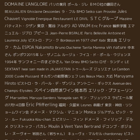
DOMAINE L'ANGLORE
パリの葉月
ポール・ジレ
ＢＭＯ社の鎌田さん
BMO Seiko san
Jules
BEAUJALIEN
Ghislaine Descombes
ラ・フル
Provoke
ＳＴＣグループ
Chauvet
Vignoble Energique
Restaurant LE DIVIL
Mazière
東京・鴬谷
AD VINUM
France
バティスト・クザン
アルボワ
Eric
輪飲学園
エマ
プピーユ
ニュエル・ジブロ
Jean-Pierre BISPALIE
Paris Belleville
Antoine et
エリッ
Laurence Joly
ビストロ・アン・ク
Bordeaux en 1977
chef Xabi
宮古島
ク・カム
vin nature
ESPOA Nakamoto
Bruno Duchene
Tanta Marena
中本
さん
ポンポワ2015年
レ・ザノ二ム
ルージュ・フイユ・ド・ポール・ウジェンヌ
サンフォニーのまどかさん
1994年
Yan Drieu
BMO Saito
ロゼ・ランディ
LE
SEXTANT
Iwai san
made in JAJAKISTAN
トゥールーズ
ジュリエナ
Le Cambon
Maruyama
2008
Cuvée Plussard
オルガンの紺野真シェフ
Les Beaux Macs
大近
Hiroto
ビストロ・ラ・パール・デ・ザンジュ
アントニー・ギックス
Avenue des
スペイン自然派ワイン見本市
エリック・プフェーリン
Champs-Elysées
グ
Marseilles
Maruya Gardens Yanagida san
モン・ブリュリウス
ラピエール家
Eric Pfifferling
の7月14日祭
福岡・久留米
Leynes
串揚げ
東京・神田・リシ
ドメーヌ・マクシム・マニョン
Monica
ョームワイン会
ジルアザム
ピック・サ
ドメーヌ・フィリップ・デル
ン・ルー
Fukuoka Kou-chan
エピスリー・フィン
メ
クリストッフ・パカレ
Moulin à Vent
Yann Bertrand
デコンブ・ボジョ
レ・ヌーヴォー
岩田さん（岩ちゃん）
キューヴェ・マルセル
chardonnay
ビスト