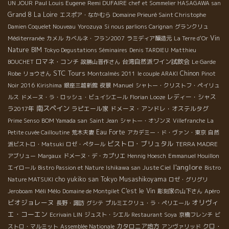
Paul Louis Eugene
Remi DUFAIRE
UN JOUR
chef et Sommelier HASAGAWA san
Grand 8
La Loire
エスポア・なかむら
Domaine Prieuré Saint Christophe
Damien Coquelet Nouveau
Yorozuya
Si nous parlions Carignan
グランクリュ
Vin
Méditerranée
カメル
カベルネ・フラン2007
ラミディア醸造元
La Terre d'Or
Nature BIM
Tokyo Degustations Séminaires
Denis TARDIEU
Matthieu
ロマネ・コンチ
台湾自然派ワイン試飲会
BOUCHET
故勝山晋作さん
Le Garde
STC Tours
Chinon
Robe
リョウさん
Montcalmès 2011
le couple ARAKI
Pinot
Manuel
Noir 2016
Kirishima
銀座三越新館
夜景
シャトー・クリストフ・ペイリュ
レディー・シャス
ルス
ドメーヌ・ラ・ロッシュ・ビュイシエール
Florian Looze
南スペイン
ラ2017年
ラピエール家
ドメーヌ・アンドレ・オステルタグ
Prime Senso
BOM Yamada san
Saint Jean
シャトー・オゾンヌ
Villefranche
La
Eau Forte
Petite cuvée Cailloutine
荒木夫妻
アカデミー・ド・ヴァン・東京
自然
ビストロ・ブリュタル
派ビストロ・Matsuki
ロゼ・ぺタール
TERRA MADRE
アブリュー
Margaux
ドメーヌ・デ・カプリエ
Hennig Hoesch
Emmanuel Houillon
l'anglore
エイロール
Bistro Passion et Nature
Ishikawa san
Juste Ciel
Bistro
cho yukiko san
Tokyo Musashikoyama
Nature MATSUKI
ロゼ・グリグリ
Méli Mélo
C'est le Vin
Jeroboam
Domaine de Montgilet
彫刻家の山下さん
Apéro
ビオジョレーヌ
オリヴィ
長野・諏訪
グシテ
プルミエクリュ・ラ・ペリエール
エ・コーエン
Ecrivain LIN
ジュスト・シエル
Restaurant Soya
京橋フレンチ
ビ
カタロニア地方
クロ・
ストロ・マルミット
Assemblée Nationale
アンヴァリッド