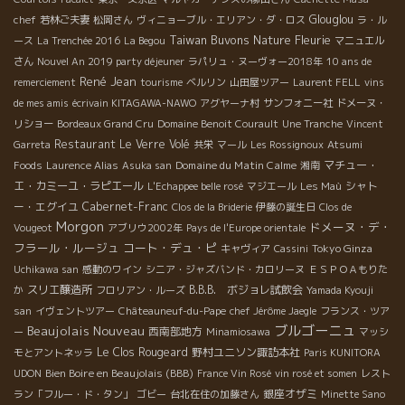
Glouglou
chef
若林ご夫妻
松岡さん
ヴィニョーブル・エリアン・ダ・ロス
ラ・ル
Taiwan Buvons Nature
Fleurie
ース
La Trenchée 2016
La Begou
マニュエル
さん
Nouvel An 2019 party déjeuner
ラパリュ・ヌーヴォー2018年
10 ans de
René Jean
remerciement
tourisme
ベルリン
山田屋ツアー
Laurent FELL
vins
de mes amis
écrivain KITAGAWA-NAWO
アグヤーナ村
サンフォニー社
ドメーヌ・
リショー
Bordeaux Grand Cru
Domaine Benoit Courault
Une Tranche
Vincent
Restaurant Le Verre Volé
Garreta
共栄
マール
Les Rossignoux
Atsumi
Domaine du Matin Calme
マチュー・
Foods
Laurence Alias
Asuka san
湘南
エ・カミーユ・ラピエール
シャト
L'Echappee belle rosé
マジエール
Les Maù
ー・エグイユ
Cabernet-Franc
Clos de la Briderie
伊藤の誕生日
Clos de
Morgon
ドメーヌ・デ・
Vougeot
アブリウ2002年
Pays de l'Europe orientale
フラール・ルージュ
コート・デュ・ピ
Tokyo Ginza
キャヴィア
Cassini
Uchikawa san
感動のワイン
シニア・ジャズバンド・カロリーヌ
ＥＳＰＯＡもりた
スリエ醸造所
B.B.B. ボジョレ試飲会
か
フロリアン・ルーズ
Yamada Kyouji
san
イヴェントツアー
Châteauneuf-du-Pape
chef Jérôme Jaegle
フランス・ツア
ブルゴーニュ
Beaujolais Nouveau
西南部地方
ー
Minamiosawa
マッシ
Le Clos Rougeard
野村ユニソン諏訪本社
モとアントネッラ
Paris KUNITORA
Bien Boire en Beaujolais (BBB)
UDON
France Vin Rosé
vin rosé et somen
レスト
銀座オザミ
ラン「フルー・ド・タン」
ゴビー
台北在住の加藤さん
Minette Sano