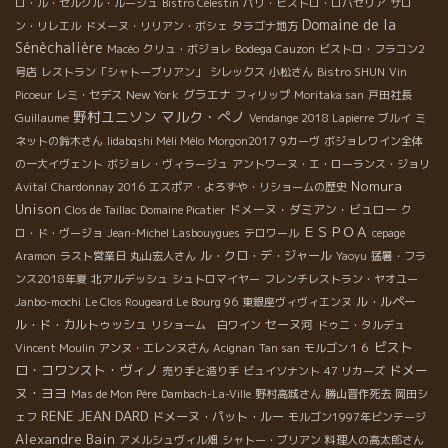
ロ・ル・セルクル・ルージュ
Bistro Célestin
パリ・ビストロ・ロバセリア
サロ
Domaine de la
ン・リレエル
ドメーヌ・リリアン・ボシェ
タラゴナ地方
Sénèchalière
Macéo
クリュ・ボジョレ
Bodega Cauzon
ビストロ・フラコン2
号店
レストラン「シャトーブリアン」
シレックス
小松さん
Bistro SHUN
Vin
New York
グラエナ
Picoeur
レミ・セデス
フィリップ
Moritaka san
戸田社長
野村ユニソン
マルク・ぺノ
Guillaume
Vendange 2018 Lapierre
ブルイ
ミ
ネットの鈴木さん
Iidabqshi Méli Mélo
Morgon2017
9カーヴ
ボジョレワイン全体
の一大イヴェント
ボジョレ・ヴィラージュ
アントワーヌ・エ・ローランス・ジョリ
Nomura
Avital
Chardonnay 2016
エスポア・よろずや・リショームの歴史
Unison
ドメーヌ・ダミアン・ビュロー
Clos de Taillac
Domaine Picatier
ク
ＥＳＰＯＡ
ロ・ド・ヴージョ
Jean-Michel Lasbouygues
テロワール
cepage
ル・クロ・デ・ジャール
Aramon
ラスト営業日
丸山宏人さん
Yaoyu
猛暑・フラ
ンス2018年夏
北アルデッシュ
シュトロマイヤー
フレンチレストラン・ヤオユー
ル・ルペー
Janbo-mochi
Le Clos Rougeard Le Bourg 96
東銀座ヴィヴィエンヌ
ル・ド・カルトゥッシュ
セーヌ河
リショーム 白ワイン
ドゥニ・タルデュ
ビスト
Vincent Moulin
アンヌ・エレンヌさん
Acignan
Tan san
モルゴン１６
ロ・コワンスト・ヴィノ
ドメー
売り手と造り手
ビュイソナント
47 リカーズ
ヌ・ヨヨ
Mas de Mon Père
Dambach-La-Ville
野村高城さん
勝山晋作死去
岡田シ
RENE JEAN DARD
ドメーヌ・パット・ルー
ェフ
モルゴン1997年ビンテージ
Alexandre Bain
アメルシュヴィル畑
シャトー・ブリアン
料理人の高太郎さん