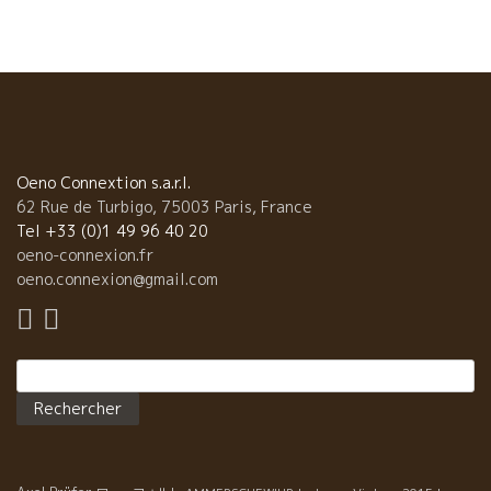
のこと。 忙しく活躍するYukoさん。生きてるね！って感じ。 ここ
Repaire de Cartoucheルペール・ド・カルトゥッシュに来たら、
まずこれでしょう。 René-Jean の白を注文したらいきなりこれが
出てきました。 サンジョゼフのPitrouピトル2004年だ。 ヤー、
な..なんという液体だ。 もう１３年という歳月が流れている。果実
味はもう薄れてビシッとミネラルからくる“うまみ”が太くなってい
る。 このミネラル感は永遠につづくのでは、と思ってしまうほど
芯がある。 ルネジャン 『エルミタージュやここサン
Oeno Connextion s.a.r.l.
ジョゼフのテロワールは、本当は白の方に向いているんだ。昔
62 Rue de Turbigo, 75003 Paris, France
は、この地区では白の方が多かった。近年AOCの制定以後は赤の
Tel +33 (0)1 49 96 40 20
イメージが強くなって、皆シラー品種ばかり皆植えるようになっ
oeno-connexion.fr
てしまった。』 このルネ・ジャンの言葉をいつも思い出す。 Dard
oeno.connexion@gmail.com
et Riboダール・エ・リボの白を飲む度に感動する。 ルペール・
ド・カルトゥッシュのカウンターでしばらく沈黙するほど感激し
てしまった。 エモーション、エネルギーが心、体の奥に伝わって
Rechercher :
くる。 Pitrouピトルという名前はこの畑の所有者のお祖父さんの
名前からとったもの。 この区画は、ルネ・ジャンの家の目の前の
急斜面の畑。 白っぽい花崗岩が多く直ぐ下は花崗岩の岩盤。 この
ピトルの強烈なミネラル感は、この花崗岩からだ。 この美味しい
ピトルをバルセロナのYUKOさんと分かち合えてよかったです。 こ