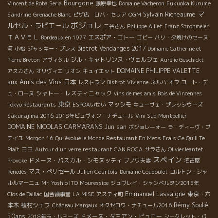
Bourgone
Vincent de Roba Seria
藤原幸也
Domaine Vacheron
Fukuoka Kurume
マ
Sandrine
Sylvain Richeaume
Grenache Blanc
ピザ店 ロバ・セリア
OGM
ボジョレ
ルセル・ラピエ－ル
三谷さん
Philippe Alliet
Franz Strohmeier
ＴＡＶＥＬ
エスポア・ゴトー
Bordeaux en 1977
ゴビー
パリ・夕焼けのセーヌ
Bistrot
Vendanges 2017
河
小松
ジャッキー・プレス
Domaine Catherine et
ジル・キャトリンヌ・ヴェルジェ
Pierre Breton
アヴィタル
Aurélie Geschickt
DOMAINE PHILIPPE VALETTE
アスカさん
オリヴィエ
リオン
キュイエット
aux Amis des Vins
日本
レストラン
Bistrot VIvienne
ネルハ
オフ
コート・デ
シャトー・レスティニャック
ュ・ローヌ
vins de mes amis
Bois de Vincennes
東京
マッシモ
Tokyo Restaurants
ESPOAいせい
キューヴェ・プレッシウーズ
Sakurajima 2016
2018年ビュヴォン・ナチュール
Vini Sud Montpellier
DOMAINE NICOLAS CARMARANS
Jun san
ボジョレーォー
ラ・ディーヴ・ブ
テイユ
Morgon 16
Qui évolue le Monde
Restaurant En Mets Frais Ce Qu'Il Te
ヨヨ
Plaît
Autour d'un verre
restaurant CAN ROCA
サラさん
OlivierJeantet
スペイン
ドメーヌ・パスカル・シモヌッティ
Provoke
ブノワ夫妻
名古屋
マス・ぺリセール
Penedès
Julien Courtois
Domaine Coudoulet
コルトン・シャ
ルルマーニュ
Mr. Yoshio ITO
Mouressipe
ジュヴレイ・シャンベルタン2015年
Emmanuel Lassaigne
東京・六
Clos de Taillac
国会議事堂
LA MISE
アスティ町
Rémy Soulié
本木
植村シェフ
Château Margaux
オクセロワ・ナチュール2016
50ans
ドメーヌ・ダミアン・ビュロー
2018年ラ・ルミーズ
シークレット・パ