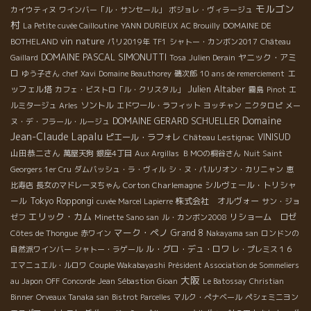
モルゴン
カイウティヌ
ワインバー「ル・サンセール」
ボジョレ・ヴィラージュ
村
La Petite cuvée Cailloutine
YANN DURIEUX
AC Brouilly
DOMAINE DE
vin nature
BOTHELAND
パリ2019年
TF1
シャトー・カンボン2017
Château
DOMAINE PASCAL SIMONUTTI
ヤニック・アミ
Gaillard
Tosa
Julien Derain
ロ
エ
ゆう子さん
chef Xavi
Domaine Beauthorey
磯次郎
10 ans de remerciement
Julien Altaber
ッフェル塔
カフェ・ビストロ「ル・クリスタル」
霧島
Pinot
エ
ソントル
ルミタージュ
Arles
エドワール・ラフィット
ヨッチャン
ニクタロピ
メー
Domaine
DOMAINE GERARD SCHUELLER
ヌ・デ・フラール・ルージュ
Jean-Claude Lapalu
ピエール・ラフォレ
VINISUD
Château Lestignac
山田恭二さん
萬屋天狗
銀座4丁目
Aux Argillas
ＢＭОの桐谷さん
Nuit Saint
Georgers 1er Cru
ダムバッシュ・ラ・ヴィル
シ・ヌ・パルリオン・カリニャン
恵
Corton Charlemagne
シルヴェール・トリシャ
比寿店
長女のマドレーヌちゃん
ール
Tokyo Roppongi
株式会社 オルヴォー
cuvée Marcel Lapierre
サン・ジョ
エリック・カム
リショーム ロゼ
ゼフ
Minette Sano san
ル・カンボン2008
マーク・ペノ
Grand 8
Côtes de Thongue
赤ワイン
Nakayama san
ロンドンの
ル・グロ・デュ・ロワ
自然派ワインバー
シャトー・ラゲール
レ・プレミス１６
エマニュエル・ルロワ
Couple Wakabayashi
Président Association de Sommeliers
大阪
au Japon
OFF
Concorde
Jean Sébastion Gioan
Le Batossay
Christian
Binner
Orveaux Tanaka san
Bistrot Parcelles
マルク・ぺナベール
ペシェミニヨン