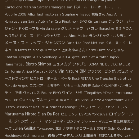
ヴ・フォル
Diak
Bistro La Part des Anges
Repaire et
Cartouche
Maruya Gardens Yanagida san
ドメール・レ・オート・テール
Stéphane Tissot
Aux Amis
Poupille 2008
Alliq Hashimoto san
桐谷さん
Komatsu san
クラウン・バー
Saint Aubin 1er Cru
Pinot noir
BMO Kiritani san
クリストッフ・パカレ
ジャン・ドゥローブル
vin du sabre
Bonastre
ＥＳＰＯＡ
ド
もりたか
ドメーヌ・ド・レシャリエール
Alma Mater
ラングドック・ルシヨン
メーヌ・フィリップ・ジャンボン
Paris 14e
Rosé Métisse
ドメーヌ・ド・レ
キュ
En Mets fais ce qu'il te plait
上田あゆみさん
Carbo Culte
クマちゃん
Château Poupille 2015
Vendange 2018 Aligoté Derain et Altaber
Japon
Bistro Shimba
ミュスカデ
シャブリ
Hamamatsu
DOMAINE DE L'ECHALIER
Anjou
Vin Nature BIM
California
Margaux 2016
フランス・ゴンザルヴェス
イ
ーストライン社
ビストロ・ポール・ベール
Rosé PETAR
Une Tranche
Bistrot La
Part de Anges
エスポア・よろずや・リショームの歴史
Saké KIKUHIME
ヴァラン
Emmanuel
ティーア畑
ヴァカンス
Equipe BMO
ワイン・リタ
T'inquiètes M'man!
Houillon Overnoy
フルーリー
AUX AMIS DES VINS 20eme Anniversaire 2017
Bistro Passion et Nature
A boire et a Manger
ジュリエナ
ステファン・モラン
ロイック・ル
Maruyama Hiroto
Elian Da Ros
ESPOA Yorozuya
ピエモンテ
ール
ジャンポール・ドーマン
ロマネ・コンティ
シャトー・マルゴー
愛知県渥美フ
Julien Guillot
ーズ
Torocadero
北川ナヲ著「テロワール」文芸社
Soleil Couchant
後藤アキ子さん
スリエ醸造所
Hoshinoya Yoshimura san
ESPOAよろずや
カト