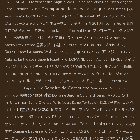
ESTEZARGUE
Promenade des Anglais
2018 Salon des Vins Natures à Angers
Champagne Jacques Lassaigne
Lapalu Nouveau 2018
Sans Temps
ドメ
ーヌ・トマ・ルアネ
レストラン・ヨットクラブ
ルフォーロゼ
ル・スティアンゴル
AD VINUM
ジュ・ルージュ
キューヴェ「レッド」
新年2019年
Bonne Peche
販売
モニカさん
ブルゴーニュ・グランク
プロの西さん
Importatrice Kadowaki san
リュ
お好み焼き・きじ「さんて寛」
ラ・ローブ・エ・ル・パレ
Nomura
Le Vin de mes Amis
Naoko
Coexistence
星野リゾート社
La Corse
オレリー
アンジェ
Restaurant Le Verre Volé
フランソワ・リボ
Akiko Goto
Tokyo
ヴィヴ
Nakano
bistro soya
Saperli Popet
・ G
DOMAINE LES HAUTES TERRES
ィアン・エメルスダール
LES GAMAYS
2300年の杉の木
ポール
Cuveé Le Rollier
Monica
Restaurant Grand Huit
Bistro LA REGARADE
Cannes
レ・ジャン・
ド・メティエ
ルーツ66
アクセル・プリュフール
オザミトーキョー
Fête du 14
Le Repaire de Cartouche
Juillet chez Lapierre
Symphonie Madoka san
Ｓａｉ
coinstot vino
ル・スラ
感動
Domaine Jérôme Guichard
Denis TARDIEU
ｎｔ-Emilion
モンペ
Seine
Chenas
Paris Notre Dame
Tentation
長ユキ子さん
リエ・自然派ワイン見本市
マス・ド・ラ・フォン・ロンド
リュ・ド・ラ・ペス
ト
ジロンナ三ツ星レストラン「カン・ロカ」
レ・ミュルジェ・デ・ドン・ドゥ・シ
ムーラン・ナ・ヴァン
Camille Lapierre
ヤン
Camille BACAVE
モトクッス大阪
カタルーニャ
Domaine Lapierre
本社
ミレジム２０１７
クロ・デ・ヴィーニュ
ワイン見
フランス
アシニャン村
ー・デュ・メイヌ
Villefranche
LE BARATIN