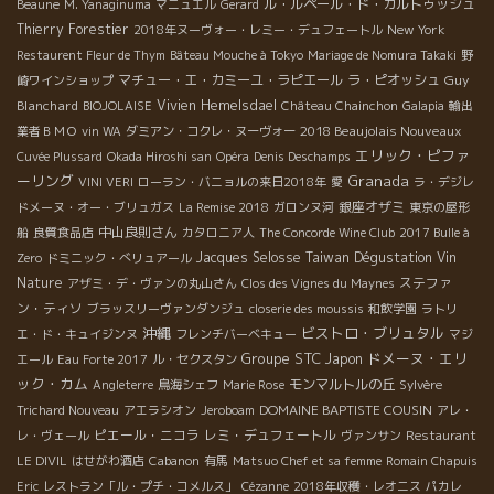
ル・ルペール・ド・カルトゥッシュ
Beaune
M. Yanaginuma
マニュエル
Gerard
Thierry Forestier
New York
2018年ヌーヴォー・レミー・デュフェートル
Restaurent Fleur de Thym
Bâteau Mouche à Tokyo
Mariage de Nomura Takaki
野
マチュー・エ・カミーユ・ラピエール
ラ・ピオッシュ
Guy
崎ワインショップ
Blanchard
Vivien Hemelsdael
BIOJOLAISE
Château Chainchon
Galapia
輸出
2018 Beaujolais Nouveaux
業者ＢＭＯ
vin WA
ダミアン・コクレ・ヌーヴォー
エリック・ピファ
Cuvée Plussard
Okada Hiroshi san
Opéra
Denis Deschamps
ーリング
Granada
VINI VERI
ローラン・バニョルの来日2018年
愛
ラ・デジレ
銀座オザミ
ドメーヌ・オー・ブリュガス
La Remise 2018
ガロンヌ河
東京の屋形
中山良則さん
船
良質食品店
カタロニア人
The Concorde Wine Club
2017 Bulle à
Jacques Selosse
Taiwan Dégustation Vin
Zero
ドミニック・べリュアール
Nature
ステファ
アザミ・デ・ヴァンの丸山さん
Clos des Vignes du Maynes
ン・ティソ
ブラッスリーヴァンダンジュ
closerie des moussis
和飲学園
ラトリ
沖縄
ビストロ・ブリュタル
エ・ド・キュイジンヌ
フレンチバーベキュー
マジ
Groupe STC
ドメーヌ・エリ
Japon
エール
Eau Forte 2017
ル・セクスタン
ック・カム
モンマルトルの丘
Angleterre
鳥海シェフ
Marie Rose
Sylvère
DOMAINE BAPTISTE COUSIN
Trichard Nouveau
アエラシオン
Jeroboam
アレ・
ピエール・ニコラ
レミ・デュフェートル
レ・ヴェール
ヴァンサン
Restaurant
LE DIVIL
はせがわ酒店
Cabanon
有馬
Matsuo Chef et sa femme
Romain Chapuis
Eric
レストラン「ル・プチ・コメルス」
Cézanne
2018年収穫・レオニス
パカレ