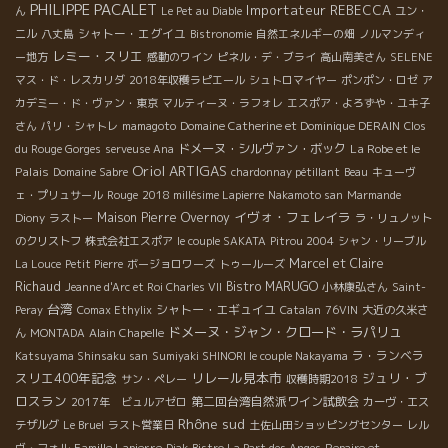
PHILIPPE PACALET
Importateur REBECCA
ん
Le Pet au Diable
ユン・
シャトー・エグイユ
ニル
八丈島
Bistronomie
自然エネルギーの畑
ノルマンディ
レミー・スリエ
ー地方
感動のワイン
ピネル・デ・ブライ
高山南美さん
SELENE
マス・ド・レスカリダ
2018年収穫ラピエール
シュトロマイヤー
ポンポン・ロゼ
ア
カデミー・ド・ヴァン・東京
マルティーヌ・ラフォレ
エスポア・よろずや・ユキ子
さん
パリ・シャトレ
mamagoto
Domaine Catherine et Dominique DERAIN
Clos
ドメーヌ・シルヴァン・ボック
La Robe et le
du Rouge Gorges
serveuse Ana
Oriol ARTIGAS
Palais
Domaine Sabre
chardonnay pétillant
Beau
キューヴ
ェ・プリュサール
Rouge
2018 millésime Lapierre
Nakamoto san
Marmande
イヴォ・フェレイラ
Maison Pierre Overnoy
Diony
ラストー
ラ・リュノット
のクリストフ
株式会社エスポア
le couple SAKATA
Pitrou 2004
シャン・リーブル
Marcel et Claire
La Louce
Petit Pierre
ボージョロワーズ
トゥールーズ
Richaud
Bistro MARUGO
Jeanne d'Arc et Roi Charles VII
小林康弘さん
Saint-
台湾
シャトー・エギュイユ
Peray
Comax Ethylix
Catalan
76VIN
大近の久米さ
ドメーヌ・ジャン・クロード・ラパリュ
ん
MONTADA
Alain Chapelle
ラ・ランベラ
Katsuyama Shinsaku san
Sumiyaki SHINORI le couple Nakayama
スリエ400年記念
リレール見本市
ジュリ・ブ
サン・ペレー
収穫時期2018
ロスラン
第二回台湾自然派ワイン試飲会
2017年 ビュルアゼロ
カーヴ・エス
Rhône sud
テザルグ
Le Bruel
ラスト営業日
土佐山田ショッピングセンター
レル
Famille Lapierre