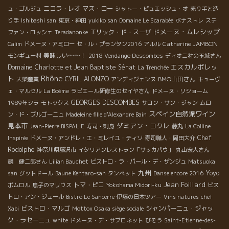
ニコラ・レオ
マス・ロー
ュ・ゴルジュ
シャトー・ピュエッシュ・オ
売り手と造
り手
Ishibashi san
東京・神田
yukiko san
Domaine Le Scarabée
ボナストレ
ステ
ドメーヌ・ムレシップ
エリック・ド・スーザ
ファン・ロッシェ
Teradanonke
Catherine JAMBON
Calim
ドメーヌ・アミロー
セ・ル・プランタン2016
アルル
美味しい～～！
モンギュー村
2018 Vendange Descombes
ディオニ社の玉城さん
エスカルポレッ
Domaine Charlotte et Jean Baptiste Sénat
La Trenchée
Rhône
ト
CYRIL ALONZO
BMO山田さん
大榮産業
アンディジェンヌ
キューヴ
ェ・マルセル
La Boème
ラピエール研修生のセイヤさん
ドメーヌ・リショーム
GEORGES DESCOMBES
1989年シラ
モトックス
サロン・サン・ジャン
ムロ
スペイン自然派ワイン
ン・ド・ブルゴーニュ
Madeleine fille d'Alexandre Bain
見本市
ダミアン・コクレ
Jean-Pierre BISPALIE
寿司・刺身
藤丸
La Colline
Chef
Inspirée
ドメーヌ・アンドレ・エ・ミレイユ・ティソ
寿司職人・岡田大介
Rodolphe
神奈川県藤沢市
イタリアンレストラン「サッカパウ」
丸山宏人さん
鏡 健二郎さん
Lilian Bauchet
ビストロ・ラ・パール・デ・ザンジュ
Matsuoka
九州
Yoyo
san
グットドール
Baune Kentaro-san
タンペット
Danse encore 2016
Jean Foillard
トマ・ピコ
ポムロル
息子のマリウス
Yokohama Midori-ku
ビス
トロ・アン・ジュール
Bistro Le Sancerre
伊藤の日本ツアー
Vins natures
chef
ビストロ・マルゴ
シャンパーニュ・ジャッ
Xabi
Mottox Osaka siège sociale
ク・ラセーニュ
white
ドメーヌ・デ・サブロネット
びそう
Saint-Etienne-des-