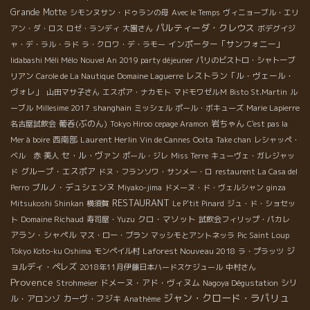
Grande Motte
シモンヌサン・ドゥランの母
Avec le Temps
ヴィニョーブル・エリ
パルティーダ・クレウス
アン・ダ・ロス
ロゼ・ランディ
大園さん
ボデグイジ
インポーター「サンフォニー」
ャ・デ・ラル・ラド
ラ・クロワ・デ・ラモー
Iidabashi Méli Mélo
Nouvel An 2019 party déjeuner
パリのビストロ・シャトーブ
レストラン「ル・ヴェール・
リアン
Carole de La Nautique
Domaine Laguerre
ヴォレ」
山田マサ子さん
エスポア・ナカモト
マドモワゼルＭ
Bisto St.Martin
ル
ーブル
Millesime 2017
shanghain
ミッシェル
ポール・ボキューズ
Marie Lapierre
葡呑(ぶのん)
岩ちゃん
名古屋試飲会
Tokyo Hiroo
cepage Aramon
C'est pas la
西南部
Laurent Herlin
Mer à boire
Vin de Cannes
Ooita
Take chan
レシャッペ・
セ・ル・ヴァン
ベル 赤
美人
ポール・ジレ
Miss Terre
キューヴェ・ガレジャッ
グループ・エスポア
ド
ドヌ・フランソワ・サンメー・ロ
restaurent La Casa del
ブルノ・デュシェンヌ
Perro
Miyako-jima
ドメーヌ・ド・ヴェルシャン
ginza
RESTAURANT
Mitsukoshi Shinkan
横須賀
Le P'tit Pinard
ジュ・ド・ショセッ
クロ・マソット
ト
Domaine Richaud
寿司屋・Yuzu
試飲会フィリップ・パカレ
アラン・シャペル
マス・ロー・ブラン
マッシモとアントネッラ
Pic Saint Loup
Laforest Nouveau 2018
ジ
Tokyo Koto-ku Oshima
モンペイル村
ラ・プラッツ
ョルディ・ペレズ
2018年11月伊藤日本ハードスケジュール
中村さん
Provence
ドメーヌ・アド・ヴィヌム
シリ
Strohmeier
Nagoya Dégustation
ジャン・クロード・ラパリュ
ル・アロンゾ
カーヴ・フジキ
Anathème