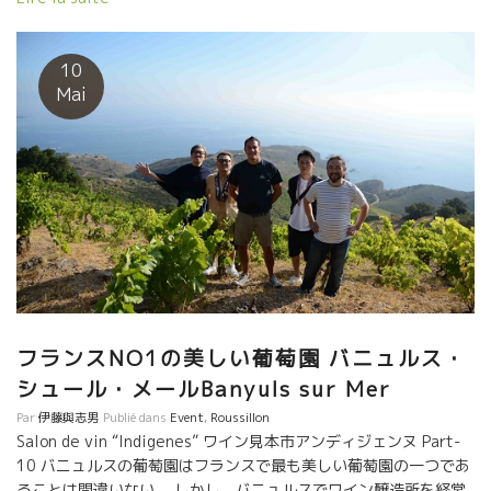
二人。 当然、朝帰り。目覚ましをかけたけど、無意識に消した。
目が覚めたのが、飛行出発時間のほぼ一時間チョット前、即飛行
場に駆けつけて何とかギリギリで飛び乗った。 イアー、危なかっ
10
た！と目を大きくして話していた。 二人ともまだ日本から昨日着
Mai
いたばかりで流石にチョットお疲れの顔。 （特にジュリーは睡眠
時間を最低8時間が必要なタイプ） 今日は別々にスタンドを
設けてやっていた。でもIvoのスタンドにはジュリのワインも置い
てあった。 ★La Petite Pépée ラ・プティトゥ・ペペ
（Escarpoletteエスカルポレット醸造） イヴォのワインで面白い
は、グルナッシュ・ノワール品種を直プレスで絞って発酵させた
Blanc de Noirが面白い。 ほのかに色がでていてややオレンジっぽ
い。８月に収穫して酸を残している。 どことなくタンニンらしい
ものを感じる。ユニークな白 ★Mata Hariマタ ハリ
（Julie Brosselinジュリー・ブロスラン） 日本語のような名前。
意味は聞いたけど忘れました。誰かが答えてくれるでしょう。 グ
フランスNO1の美しい葡萄園 バニュルス・
ルナッシュ・ブランのマセラッション。美しいオレンジ系黄金
シュール・メールBanyuls sur Mer
色。 タンニンもあり、スパイシーな料理、カレー風味、サフラン
Par
伊藤與志男
Publié dans
Event
,
Roussillon
風味、パエリャにもいいでしょう。 この二人、常に何か新しいワ
Salon de vin “Indigenes” ワイン見本市アンディジェンヌ Part-
インへの挑戦・試作をやっている。 Montpeyrouxモンペイル村に
10 バニュルスの葡萄園はフランスで最も美しい葡萄園の一つであ
は、ラングドックワインを大変革させた偉大なるレグリエール醸
ることは間違いない。 しかし、バニュルスでワイン醸造所を経営