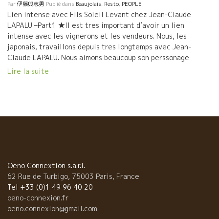
Par
伊藤與志男
Publié dans
Beaujolais
,
Resto
,
PEOPLE
くれたバニュルス、これからの季節は最高ですよ！ 写真の海岸の
Lien intense avec Fils Soleil Levant chez Jean-Claude
裏にあるシスト岩盤の山の斜面に葡萄園は広がっている。 葡萄園
LAPALU –Part1 ★Il est tres important d’avoir un lien
からの景色は絶景です！ 海水浴もできますよ！ 遊びに来てくださ
intense avec les vignerons et les vendeurs. Nous, les
い！
japonais, travaillons depuis tres longtemps avec Jean-
Claude LAPALU. Nous aimons beaucoup son perssonage
discret et passionne du vin . Il y a beaucoup de japonais qui
Lire la suite
ont visite Lapalu. Ils viennent de si loin, d’autre cote de la
planete pour rencontrer Jean-Claude. Nous sommes tres
curieux. 日本のインポートはクロス・ロード社の皆さん。 Voila ,
les passionnes du vin . Importateur japonais « Cross Roade
», Mr Fujiwara, Mr Arima et Mr Yukiya Fujiwara Deux des
meilleurs bistros a vin au Japon. Mr HAYASHI de Pioche , et
Mr Konno […]
Oeno Connextion s.a.r.l.
62 Rue de Turbigo, 75003 Paris, France
Tel +33 (0)1 49 96 40 20
oeno-connexion.fr
oeno.connexion@gmail.com