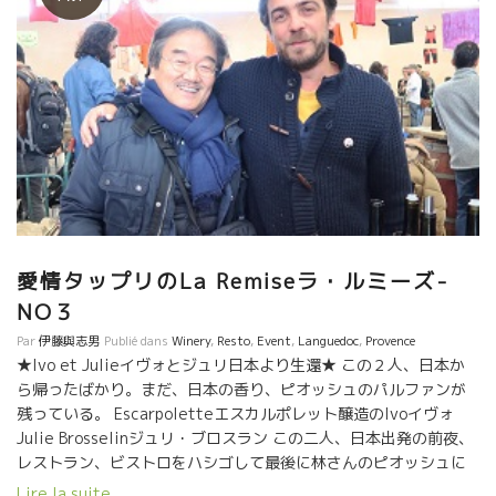
愛情タップリのLa Remiseラ・ルミーズ-
NO３
Par
伊藤與志男
Publié dans
Winery
,
Resto
,
Event
,
Languedoc
,
Provence
★Ivo et Julieイヴォとジュリ日本より生還★ この２人、日本か
ら帰ったばかり。まだ、日本の香り、ピオッシュのパルファンが
残っている。 Escarpoletteエスカルポレット醸造のIvoイヴォ
Julie Brosselinジュリ・ブロスラン この二人、日本出発の前夜、
レストラン、ビストロをハシゴして最後に林さんのピオッシュに
行った。 それだけは避けなければならないことをやってしまった
Lire la suite