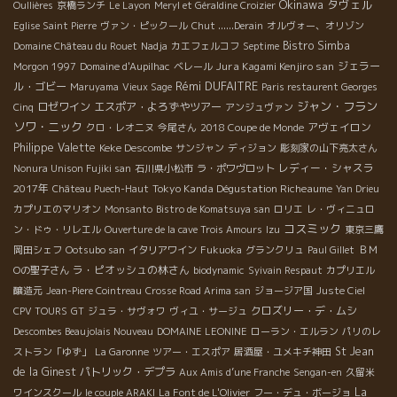
Okinawa
タヴェル
Oullières
京橋ランチ
Le Layon
Meryl et Géraldine Croizier
Eglise Saint Pierre
ヴァン・ピックール
Chut ......Derain
オルヴォー、オリゾン
Bistro Simba
Domaine Château du Rouet
Nadja
カエフェルコフ
Septime
Jura Kagami Kenjiro san
ジェラー
Morgon 1997
Domaine d'Aupilhac
ベレール
Rémi DUFAITRE
ル・ゴビー
Maruyama
Vieux Sage
Paris restaurent Georges
ジャン・フラン
ロゼワイン
エスポア・よろずやツアー
Cinq
アンジュヴァン
ソワ・ニック
アヴェイロン
クロ・レオニヌ
今尾さん
2018 Coupe de Monde
Philippe Valette
Keke Descombe
サンジャン
ディジョン
彫刻家の山下亮太さん
レディー・シャスラ
Nonura Unison Fujiki san
石川県小松市
ラ・ポワヴロット
2017年
Tokyo Kanda Dégustation Richeaume
Château Puech-Haut
Yan Drieu
カプリエのマリオン
Monsanto
Bistro de Komatsuya san
ロリエ
レ・ヴィニュロ
コスミック
ン・ドゥ・リレエル
Ouverture de la cave Trois Amours
Izu
東京三鷹
岡田シェフ
Ootsubo san
イタリアワイン
Fukuoka
グランクリュ
Paul Gillet
ＢＭ
ラ・ピオッシュの林さん
Оの聖子さん
biodynamic
Syivain Respaut
カプリエル
醸造元
Jean-Piere Cointreau
Crosse Road Arima san
ジョージア国
Juste Ciel
クロズリー・デ・ムシ
CPV TOURS
GT
ジュラ・サヴォワ
ヴィユ・サージュ
Descombes Beaujolais Nouveau
DOMAINE LEONINE
ローラン・エルラン
パリのレ
St Jean
ストラン「ゆず」
La Garonne
ツアー・エスポア
居酒屋・ユメキチ神田
de la Ginest
パトリック・デプラ
Aux Amis d’une Franche
Sengan-en
久留米
La
ワインスクール
le couple ARAKI
La Font de L'Olivier
フー・デュ・ボージョ