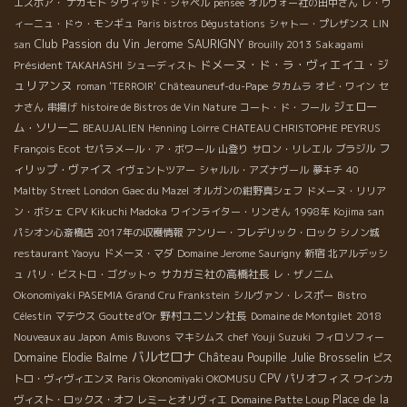
エスポア・ ナカモト
ダヴィッド・シャペル
pensee
オルヴォー社の田中さん
レ・ヴ
ィーニュ・ドゥ・モンギュ
Paris bistros Dégustations
シャトー・プレザンス
LIN
Club Passion du Vin
Jerome SAURIGNY
Sakagami
san
Brouilly 2013
ドメーヌ・ド・ラ・ヴィエイユ・ジ
Président TAKAHASHI
シューディスト
ュリアンヌ
roman 'TERROIR'
Châteauneuf-du-Pape
タカムラ
オビ・ワイン
セ
ジェロー
ナさん
串揚げ
histoire de Bistros de Vin Nature
コート・ド・フール
ム・ソリーニ
BEAUJALIEN
Henning
Loirre
CHATEAU CHRISTOPHE PEYRUS
フ
François Ecot
セパラメール・ア・ボワール
山登り
サロン・リレエル
ブラジル
ィリップ・ヴァイス
イヴェントツアー
シャルル・アズナヴール
夢キチ
40
Maltby Street London
Gaec du Mazel
オルガンの紺野真シェフ
ドメーヌ・リリア
ン・ボシェ
CPV Kikuchi Madoka
ワインライター・リンさん
1998年
Kojima san
パシオン心斎橋店
2017年の収穫情報
アンリー・フレデリック・ロック
シノン城
restaurant Yaoyu
ドメーヌ・マダ
Domaine Jerome Saurigny
新宿
北アルデッシ
サカガミ社の高橋社長
ュ
パリ・ビストロ・ゴグットゥ
レ・ザノ二ム
Okonomiyaki PASEMIA
Grand Cru Frankstein
シルヴァン・レスポー
Bistro
野村ユニソン社長
Célestin
マテウス
Goutte d’Or
Domaine de Montgilet
2018
Nouveaux au Japon
Amis Buvons
マキシムス
chef Youji Suzuki
フィロソフィー
バルセロナ
Château Poupille
Julie Brosselin
Domaine Elodie Balme
ビス
CPV パリオフィス
トロ・ヴィヴィエンヌ
Paris Okonomiyaki OKOMUSU
ワインカ
Place de la
ヴィスト・ロックス・オフ
レミーとオリヴィエ
Domaine Patte Loup