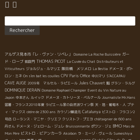
Rechercher :
アルザス見本市「レ・ヴァン・リベレ」
ガー
Domaine La Roche Buissière
THOMAS PICOT
ド・ローブ
凱旋門
La Cuvée du Chat
Distributeurs et
飯田橋 メリメロ
Viticulteurs
ジョルジュ・ルマリエ
La Bestia
ドメーヌ・ポト
CPV Paris Office
ロン・ミネ
On s'en bat les couilles
中川マリ
S'ACCAPAU
CAVE AUGE
Jules Chauvet
2009年 マルセル・ラピエール
鮨
グラン・ラルグ
DOMINIQUE DERAIN
Domaine Raphael Champier
Event du Vin Nature au
Japon
中本さん
ルイック
ドメーヌ・カトリーヌ・ベルナール
Journaliste Mr.Hans
猛暑・フランス2018年夏
ラピエール家の自然派ワイン祭
天・地・葡萄木・人
プテ
Catalunya
ィ・マックス
cèdre de 2300 ans
カウゾン醸造元
ビストロ・フラコン2
号店
ローランス・マニヤ・クリエフ
クリストフ・プエヨ
châtaignier de 600 ans
BMO
丹さん
ドメーヌ・ジェローム・ジュレ
Bruissonnante
ポワン・ジェ
Mas de
ビストロ・ビアンカーラ
Sumeshiya
Mon Père
Akoibon
ラ・ミーゾ・ヴェール