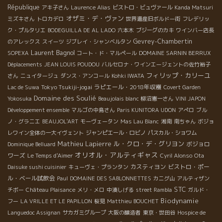
République
アキ子さん
Laurence Alias
ビストロ・ビュヴァール
Kanda Matsuri
オザミ・デ・ヴァン
ミズキさん
トロカデロ
世界遺産旧ボルドー街
フレデリッ
ク・プルタリエ
BODEGUILLA DE AL LADO
六本木
ブジーグのカキ
ワインバー店長
Gevrey-Chambertin
のアレックス
スイーツ
ジブレイ・シャンベルタン
Laurent Bagnol
SOPEXA
コート・ド・マルペール
DOMAINE SARNIN BERRUX
Déplacements
JEAN LOUIS POUDOU
バルセロナ・ワインエージェントの佐竹裕子
フィリップ・カリーユ
さん
ニュイタージュ
ダンス・アンコール
Kohki IWATA
Tokyo Tsukiji-jogai
ラピエール・2018年収穫
Lac de Suwa
Covert Garden
Domaine des Soulié
Yokosuka
Beaujolais blanc
柳沼憲一さん
VINI JAPON
Développement ensemble
マルゴの中島さん
Paris KUNITORA UDON
アぺロ
ブル
ノ・グラニエ
BEAUJOL'ART
モーヴェータン
Mas Lau Blanc
湘南
南ちゃん
ボジョ
レワイン全体の一大イヴェント
ジャンピエール・ロビノ
パスカル・ショワム
Mathieu Lapierre
ル・クロ・デ・グリヨン
ボジョロ
Dominique Belluard
オリオル・アルティギャス
ワーズ
Le Temps d'Aimer
Cyril Alonso
Ota
カスティヨン
ビストロ・ポー
Daisuke sushi cuisinier
キューヴェ・プランタン
ル・ベール試飲会
Paul
DOMAINE DES SABLONNETTES
カニグ山
アルティザン
STC
チボー
Château Plaisance
メリ・メロ
中湊しげる
street Rambla
ガルド・
Biodynamie
フー
LA VRILLE ET LE PAPILLON
桜見
Matthieu BOUCHET
Languedoc Assignan
サカガミグループ
大阪の醸造者
東京・世田谷
Hospice de