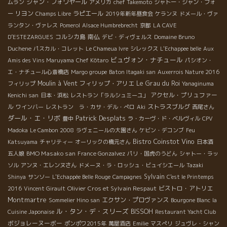
ジャン・フォワヤール
ムラン
アメリカ
chef Takemoto
シャトー・ジャン・フォ
リヨン
ラピエール
ー
Champs Libre
2019年新年昼食会
ケランヌ
ドメール・ヴァ
ランタン・ヴァレス
Pomerol
Alsace Humbrebrecht
京都
LA CAVE
コルシカ島
南仏
D’ESTEZARGUES
デビ・ディヴェルス
Domaine Bruno
Duchene
パスカル・コレット
Le Chameua Ivre
シレックス
L'Echappee belle
Aux
ビュヴォン・ナチュール
Amis des Vins Maruyama
Chef Kôtaro
パシオン・
エ・ナチュール心斎橋店
Margo groupe
Baton Itagaki san
Auxerrois Nature 2016
Moulin à Vent
フィリップ・アリエ
Le Grau du Roi
フィリップ
Yanaginuma
アクセル・プリュファー
Kenichi san
日本・浜松
レストラン「ラルシュミーユ」
ル
ストラスブルグ
ワインバー
レストラン ラ・カサ・デル・ぺロ
Aki
西尾さん
ダール・エ・リボ
Patrick Desplats
豊中
ラ・カーヴ・ド・ベルヴィル
CPV
Madoka
Le Cambon 2008
ラヴェニールの大園さん
ケビン・デコンブ
Feu
Bistro Coinstot Vino
Katsuyama
チャリティー
オーリックの橋元さん
日本酒
BMO Masako san
五人娘
France Gonzalvez
パリ・国虎のうどん
シャトー・ラッ
ソル
アンヌ・エレンヌさん
ドメーヌ・ラ・ロッシュ・ビュイシエール
Tazaki
Sylvain
Shinya
サンソー
L'Echappée Belle Rouge
Campagnes
C'est le Printemps
Olivier Cros et Sylvain Respaut
ビストロ・アトリエ
2016
Vincent Girault
Montmartre
エクサン・プロヴァンス
Sommelier Hino san
Bourgone Blanc
la
ル・タン・デ・スリーズ
BISSOH
Cuisine Japonaise
Restaurant Yacht Club
ボジョレーヌーボー
ポンポワ2015年
萬屋酒店
Emilie
マスぺリ
ジュヴレ・シャン