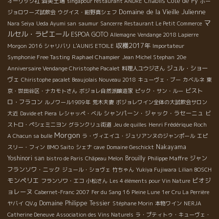
酒美土場
Chablis
Côte de Py
オーリック社
singapour restaurant ANDRE
ボー
Domaine de la Vieille Julienne
ジョロワーズ試飲会
ウグイス・紺野真シェフ
マ
Nara Seiya
Ueda Ayumi san
saumur
Sancerre
Restaurant Le Petit Commerce
ルセル・ラピエール
ESPOA GOTO
Allemagne
Vendange 2018 Lapierre
収穫2017年
Morgon 2016
シャリバリ
L'AUNIS ETOILE
Importateur
Raphael Champier
Symphonie Free Tasting
Jean Michel Stephan
20e
ジュル・ショー
Anniversaire Vendange Christophe Pacalet
料理人ユウジさん
ヴェ
Chiristophe pacalet Beaujolais Nouveau 2018
キューヴェ・ブー
カベルネ
東
ビスト
京・世田谷区・ナカモトさん
ボジョレ自然派醸造家
ピック・サン・ルー
ロ・フラコン
ルノワール1989年
荒木夫妻
ボジョレワイン全体の大試飲会サロン
シャンパーン・ジャック・ラセーニュ
大近
Davide et Piera
レシャッペ・ベル
ビ
ストロ・ペシェミニヨン
グランクリュ街道
Jeu de quilles
Henri Frédérique Roch
Morgon
A Chacun sa bulle
ラ・ヴィエイユ・ジュリアンヌのジャンポール
エピ
Nakayama
スリー・フィン
BMO Saito
シェナ
cave
Domaine Geschickt
Yoshinori san
Brouilly
Philippe Maffre
ジャン
bistro de Paris
Châpeau Melon
フランソワ・ニック
ジュール・ショヴェ
竹ちゃん
Yukiya Fujiwara
Lilian BOSCH
モンペリエ
ビオジ
フランソワ・エコ
小松さん
Les 4 éléments pour Vin Nature
ョレーヌ
Cabernet-Franc 2007
Fer du Sang 16
Pleine Lune
1er Cru La Perrière
Domaine Philippe Tessier
ヤバイ
QV.g
Stéphane Morin
本物ワイン
NERJA
Catherine Deneuve
Association des Vins Naturels
ラ・プティトゥ・キューヴェ・