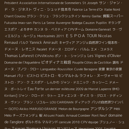
サン・ジャン・
Président Association Internationale de Sommeliers
St Joseph
ド・ラ・ジネスト
ヴィニ・シュッド見本市
Fabrice
La Terre d'Or
Italie Nord
質販スーパー
Chant Coucou
グラン・クリュ・フランクシュタイン
Kenny
Gaillac
Fukuoka Imao-san
Paris La Seine
Auvergne
Bodega Cauzon
Pupillin
オランダ
エスポア・よろずや
カンヌ
ラ・ベスティア
CPVチーム
Domaine Ganevat
ラ・ヴ
ＥＳＰＯＡ TOUR
Nicolas
ィエルジュ・ルージュ
Montcalmès 2011
Renaud
Yannick Amirault
パルク
キャヴィア
アンジェ自然派ワイン見本市・
ドメーヌ・レオニス
Pacalet
ドメーヌ・エロディ・バルム
エメ・コメラス
Thomas Laforest
Les Vignes d'Olivier
CPVのKisho
ポン・ト・シャンジュ
ビオディナミ栽培
Domaine de l’Aiguelière
Poupille Côtes de Castillon
調布
ド
メーヌ・ブノワ・クロー
Languedoc-Roussillon
Cuvée Baragane
夜景
東京の夜景
Manuel
ビストロ・モンマルトル
ラフォレ・ヌーヴォー18
パリ・ビストロ
ビ
ストロ・アン・ク
エスポア・しんかわ
ジャン・ドミニック・カッシーニ
ドメー
Eau Forte
ヌ・ボートレイ
un dernier millésime 2009 de Marcel Lapierre
BMO
Kiritani]
ジャン・クロード・ラトー
エティエンヌ・ダイス
ラ・グロス・ナディン
ヌ・ヴァン・ブラン・リコルー
LOU CARIGNAN
ディアック
パリの自然派ワインバ
アンダルシア
GOTO Akiko
Méli
ー
MARUGO GRANDE
Melon de Bourgogne
domaine
Mélo
チーズフォンデュ
桜
Atsumi Foods
Arnaud Combier
Pont Neuf
de l'anglore
ポルトガル
マルマンド
canicule 2018
CPV équipe
ブリュノー・シュ
Taiwan
Nomura Unison
サンドリーヌ
ラー
Hermitage 2001
Société