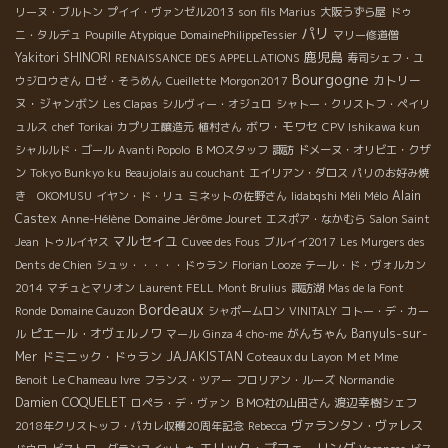
リーヌ・ブルトン
プイイ・ヴァンゼル2013
son fils Marius
大阪うずら屋
ドゥ
パリ
ニ・タルデュ
Poupille Atypique
DomainePhilippeTessier
マリー修道僧
鹿児島
Yakitori SHINORI
RENAISSANCE DES APPELLATIONS
寿司シェフ・ユ
Bourgogne
カトリー
ウジロウさん
ロゼ・そうめん
Cueillette
Morgon2017
ヌ・ジャンボン
Les Clapas
シルヴィー・オジュロ
シャトー・クリストフ・ペイリ
ボワ・モワセ
ュルス
chef Torikai
カプリエ醸造元
植村さん
CPV Ishikawa kun
シャルルド・ゴール
Avanti Popolo
ＢＭОスタッフ
諏訪
ドメーヌ・オリビエ・クザ
ン
Tokyo Bunkyo ku
Beaujolais au couchant
エイリアン・ダロス
パリのお好み焼
Alain
き OKOMUSU
イヤン・ド・リュ
ミネットの佐野さん
Iidabqshi Méli Mélo
Castex
Domaine Jérôme Jouret
Anne-Hélène
エスポア・なかむら
Salon Saint
マルセイユ
Jean
トゥルイヤス
Cuvee des Fous
ブルイイ2017
Les Murgers des
Dents de Chien
シュッ・・・・・ドゥラン
Florian Looze
テール・ド・ヴォルカン
2014
マチュとマリオン
Laurent FELL
Mont Brulius
諏訪湖
Mas de la Font
Bordeaux
Ronde
Domaine Cauzon
シャポームロン
VINITALY
コトー・デ・カー
ピエール・オヴェルノワ
がんちゃん
Banyuls-sur-
ル
マール
Ginza 4 cho-me
Mer
ドミニック・ドゥラン
JAJAKISTAN
Coteaux du Layon
M et Mme
Benoit
Le Chameau Ivre
フランス・ツアー
フロリアン・ルーズ
Normandie
Damien COQUELET
渡辺幸樹シェフ
ロペラ・デ・ヴァン
ＢＭО社の山田さん
ヴァランタン・ヴァレス
2018年クリストッフ・パカレ収穫20周年記念
Rebecca