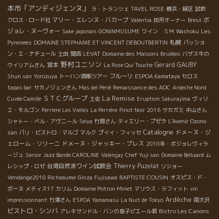
本市「アンディジェンヌ」
ラ・トランシェ
TAVEL ROSE
横浜・緑区
試飲
マリー・エレンヌ・バカーブ
ボ
クロス・ロード社
Valentia
田所オーナー
Bresil
ジョレ・ヌーヴォー
Sake japonais GONINMUSUME
ワイン ＳＭ
Washoku
Les
札幌
Pyrenees
DOMAINE STEPHANIE ET VINCENT DEBOUTBERTIN
パッショ
ン・エ・ナチュール
土田
関西
LEVAT
Domaine des Maisons Brulées
バザス牛の
野村ユニソン
宮本
Gerard GAUBY
ウイリアムさん
La Rose Qui Touche
フルーリ
Shun san
Yorozuya
トーハン酒販ツアー
ESPOA Kamataya
セロス
tapas bar
サカノジュンさん
Mas del Périé
Renaissance des AOC
Ardeche Nord
La Remise
ＳＴＣグループ
Cuvée Camille
土佐
Eruption Sakurajima
ヴィリ
エ・モルゴン
Perriere Les Vielles
La Perrière
Pinot Noir 2016
サカガミ
中山さん
シャトー・ベル・アヴニール
Seiya
竹間さん
ティエリー・プゼラ
L'Avenir Ozono
Catalogne
ドメーヌ・ジ
san
パリ・ビストロ・マルゴ
マルク
プイイ・フィッセ
ェローム・ソリーニ
ドメーヌ・ジャッキー・プレス
2018年・ボジョレヴィラ
ージュ
Senior Jazz Bande CAROLINE
Valençay
Chef Yuji san
Domaine Belluard
ム
台湾自然派ワイン試飲会
Thierry Puzelat
レシップ・ロゼ
リショー
BAPTISTE COUSIN
Vendange2018 Richeaume
Ginza
Fujisawa
オスピス・ド・
ボーヌ
メティス17
カリム
Domaine Potron Minet
マリウス・ラフィット
vin
Ardèche
impressionnant
竹澤さん
ESPOA Yamamasu
La Nuit de Tokyo
南大沢
ビストロ・シンバ
Bistro Les Canons
アレキサンドル・バンの息子ピエール君