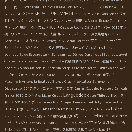
エリック・プフェーリング
ドウロ
ビストロ・グランユイットゥ
Vacances
ビス
トロ・岡田
Fred
Sushi Cuisinier OKADA Daisuke
マリー・ローズ
Claude ALIET
DOMAINE PHILIPPE JAMBON
ラ・ルース
イヴ・シェフ
Mauvais Temps
ヴォ
ビストロ・シャンブルノワール
ル
ドピヴェック
神田
La Vierge Rouge
Cassini
ネ・モス
イヴ・カムドボルド
那覇
Caviste Rocks Off
タパス・バー
2018年収
La Loire
ルクレアシオン
穫・リショーム
坂田夫妻
サラ
東京築地場外
Côtes
マチュー・ラピエー
Macon
Rotie
オヴェルニュ
Montgueux
Sophia Bauchet
ル
Aux Amis
ドゥニ・ペノ
Herve
ロゼ・ド・ザザ
寿司職人・大田大介
Souhaut
Suido Edogawabashi
Sakagami
La Désirée
Domaine de l'Ecu
restaurent
Chateaubriand
Nakamura san
ボルドー夜景
地酒祭
サンピエール教会
Pourriture
Kato san
Noble
Yuko-san
Maison Jaune de vin rouge
Kouchi Ishikawa san
キュ
ーヴェ・ヴォアラ
サンタン
DOMAINE RIVATON
ルカト街
Terroir
幸子さん
Massimo & Antonella
Route de Grands Crus
Importateur Symphonie
Dégustation2017
タンキエット・ママン
哲学
Damien Coquelet Nouveau
Canicule
Languedoc
France 2018
ヨシキさん
Lionel Gauby
Cuvée Thibaut
ドメーヌ・
ド・モンカルメス
ポルト
Beaujolais Villages
Uemura chef
Tokyo wine Bistro
Loire
Christophe Foucher
BUNON
作家・リンさん
ボジャリアン
Tsuchida
Marcel Lapierre
地中海
stands
ノートルダム寺院
2017
輪飲学園
Tam Tam
ペルピニャン
ロゼ・グリグリ
DOMAINE CHARLOTTE BATTAIS
豊通食料株式会
社
レベッカ
コルトン・
Lurons
フランス猛暑2018年
Tavel Vintage 15