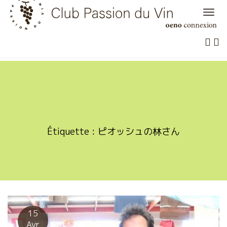
Skip
to
content
Étiquette :
ピオッシュの林さん
15
Avr