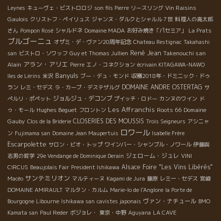
Vin Raisins
Leynes
キューヴェ・ビストロロジ
son fils Pierre
リースリング
Gaulois
クリストフ・ペイリュス
ジャンヌ・ダルクとシャルル７世
料理人の高太郎
さん
Pompon Rosé
シャルドネ
Domaine MADA
お好み焼き「パセミア」
La Prats
ブルゴーニュ
オザミ・デ・ヴァン20周年記念
Chateau Restignac
Takahashi
René Jean
Takenouchi san
san
ビストロ・ソワッフ
Guy et Thomas Jullien
アラン・アリエ
Alain
Pierre
エノ・コネクション
écrivain KITAGAWA-NAWO
Banyuls
îles de Lérins
米沢
ブー・デュ・モンド
収穫2018年・ドミニック・ドゥ
DOMAINE ANDRE OSTERTAG
ラン
レミ・セデス
ラ・カーブ・デステザルグ
サ
ジョルジュ・デコンブ
ぺルリ・ポペット
プイッチ・ロドー
カンヌのワイン
ド
Les Affranchis
Hughes Beguet
Roots 66
Domaine
ゥ・モール
フロントン
Gauby
CLOSERIES DES MOUSSIS
Clos de la Briderie
Trois Seigneurs
アシニャ
ロワール
ン
Fujimama san
Domaine Jean Maupertuis
Isabelle Frère
Escarpolette
サロン・ビオ・トップ
ワインバー・シャンブル・ノワール
伊藤與
ジェローム・ジュレ
志男の哲学
29e Vendange de Dominique Derain
VINI
Alsace Foire "Les Vins Libérés"
CIRCUS
Beaujolais Fair
President Ishikawa
サンテミリオン
Macéo
マルティーヌ
Kagami de Jura
藤原
レミー・セデス
宮崎
DOMAINE AMIRAULT
マルタン・カルム
Marie-lo de l'Anglore
la Porte de
ヴァン・ナチュール
Bourgogne
Libourne
Ishikawa san
cavistes japonais
BMO
Kamata san
Paul Reder
ボジョレ・
東京・中野
Aguyana
LA CAVE