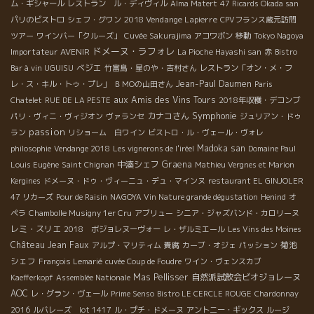
ム・ギシャール
レストラン ル・ディヴィル
Alma Matert
47 Ricards Okada san
2018 Vendange Lapierre
パリのビストロ
シェフ・グワン
CPVフランス蔵元訪問
ツアー
ワインバー「クルーズ」
Cuvée Sakurajima
アコワボン
移動
Tokyo Nagoya
ドメーヌ・ラフォレ
Importateur AVENIR
La Pioche Hayashi san
赤
Bistro
ベジエ
Bar à vin UGUISU
竹富島・星のや・吉村さん
レストラン「オン・メ・フ
Jean-Paul Daumen
レ・ス・キル・トゥ・プレ」
ＢＭОの山田さん
Paris
aux Amis des Vins Tours
Chatelet
RUE DE LA PESTE
2018年収穫・デコンブ
Symphonie
カナコさん
パリ・ヴィニ・ヴィジオン
ヴァランセ
ジュリアン・ドゥ
passion
ラン
リショーム 白ワイン
ビストロ・ル・ヴェール・ヴォレ
Madoka san
philosophie
Vendange 2018
Les vignerons de l'iréel
Domaine Paul
中湊シェフ
Graena
Louis Eugène
Saint Chignan
Mathieu Vergnes et Marion
Kergines
ドメーヌ・ドゥ・ヴィーニュ・デュ・マインヌ
restaurant EL GINJOLER
47 リカーズ
Pour de Raisin
NAGOYA Vin Nature grande dégustation
Henind
オ
ペラ
Chambolle Musigny 1er Cru
アブリュー
シニア・ジャズバンド・カロリーヌ
レミ・スリエ
2018 ボジョレヌーヴォー
レ・ザルミエール
Les Vins des Moines
Château Jean Faux
菊池
アルプ・マリティム
貴腐
カーブ・オジェ
パッション
シェフ
François Lemarié
cuvée Coup de Foudre
ワイン・ヴェンスカブ
Mas Pellisser
自然派試飲会ビオジョレーヌ
Kaefferkopf
Assemblée Nationale
AOC
レ・グラン・ヴェール
Prime Senso
Bistro LE CERCLE ROUGE
Chardonnay
2016
ルバレーズ lot 1417
ル・プチ・ドメーヌ
アントニー・ギックス
ルージ