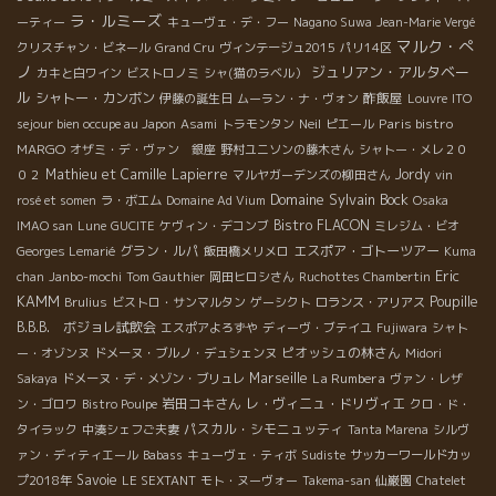
ラ・ルミーズ
ーティー
キューヴェ・デ・フー
Nagano Suwa
Jean-Marie Vergé
マルク・ぺ
クリスチャン・ビネール
Grand Cru
ヴィンテージュ2015
パリ14区
ノ
ジュリアン・アルタベー
カキと白ワイン
ビストロノミ
シャ(猫のラベル）
ル
シャトー・カンボン
酢飯屋
伊藤の誕生日
ムーラン・ナ・ヴォン
Louvre
ITO
Paris bistro
sejour bien occupe au Japon
Asami
トラモンタン
Neil
ピエール
MARGO
オザミ・デ・ヴァン 銀座
野村ユニソンの藤木さん
シャトー・メレ２０
Mathieu et Camille Lapierre
Jordy
０２
マルヤガーデンズの柳田さん
vin
Domaine Sylvain Bock
rosé et somen
ラ・ボエム
Domaine Ad Vium
Osaka
Bistro FLACON
IMAO san
Lune
GUCITE
ケヴィン・デコンブ
ミレジム・ビオ
グラン・ルパ
エスポア・ゴトーツアー
Georges Lemarié
飯田橋メリメロ
Kuma
Eric
chan
Janbo-mochi
Tom Gauthier
岡田ヒロシさん
Ruchottes Chambertin
KAMM
Poupille
Brulius
ビストロ・サンマルタン
ゲーシクト
ロランス・アリアス
B.B.B. ボジョレ試飲会
エスポアよろずや
ディーヴ・ブテイユ
Fujiwara
シャト
ピオッシュの林さん
ー・オゾンヌ
ドメーヌ・ブルノ・デュシェンヌ
Midori
Marseille
La Rumbera
Sakaya
ドメーヌ・デ・メゾン・ブリュレ
ヴァン・レザ
岩田コキさん
レ・ヴィニュ・ドリヴィエ
ン・ゴロワ
Bistro Poulpe
クロ・ド・
パスカル・シモニュッティ
タイラック
中湊シェフご夫妻
Tanta Marena
シルヴ
ァン・ディティエール
Babass
キューヴェ・ティボ
Sudiste
サッカーワールドカッ
Savoie
プ2018年
LE SEXTANT
モト・ヌーヴォー
Takema-san
仙巌園
Chatelet