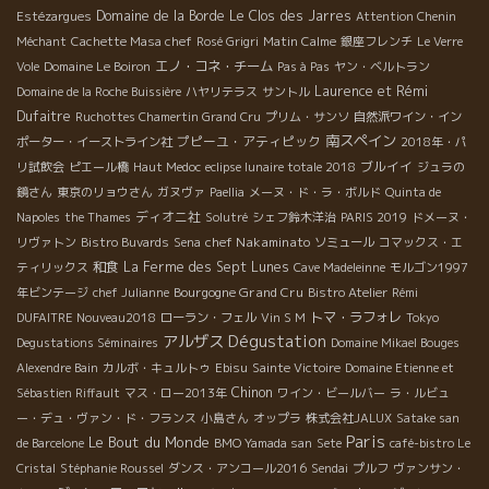
Domaine de la Borde
Le Clos des Jarres
Estézargues
Attention Chenin
Méchant
Cachette Masa chef
Rosé Grigri
Matin Calme
銀座フレンチ
Le Verre
エノ・コネ・チーム
Vole
Domaine Le Boiron
Pas à Pas
ヤン・ベルトラン
Laurence et Rémi
Domaine de la Roche Buissière
ハヤリテラス
サントル
Dufaitre
Ruchottes Chamertin Grand Cru
プリム・サンソ
自然派ワイン・イン
南スペイン
プピーユ・アティピック
ポーター・イーストライン社
2018年・パ
ブルイイ
リ試飲会
ピエール橋
Haut Medoc
eclipse lunaire totale 2018
ジュラの
鏡さん
東京のリョウさん
ガヌヴァ
Paellia
メーヌ・ド・ラ・ボルド
Quinta de
ディオニ社
Napoles
the Thames
Solutré
シェフ鈴木洋治
PARIS 2019
ドメーヌ・
chef Nakaminato
リヴァトン
Bistro Buvards
Sena
ソミュール
コマックス・エ
和食
La Ferme des Sept Lunes
ティリックス
Cave Madeleinne
モルゴン1997
Bourgogne Grand Cru
年ビンテージ
chef Julianne
Bistro Atelier
Rémi
トマ・ラフォレ
DUFAITRE Nouveau2018
ローラン・フェル
Vin S M
Tokyo
Dégustation
アルザス
Degustations Séminaires
Domaine Mikael Bouges
Alexendre Bain
カルボ・キュルトゥ
Ebisu
Sainte Victoire
Domaine Etienne et
Chinon
Sébastien Riffault
マス・ロー2013年
ワイン・ビールバー
ラ・ルビュ
ー・デュ・ヴァン・ド・フランス
小島さん
オップラ
株式会社JALUX
Satake san
Paris
Le Bout du Monde
de Barcelone
BMO Yamada san
Sete
café-bistro Le
Cristal
Stéphanie Roussel
ダンス・アンコール2016
Sendai
プルフ
ヴァンサン・