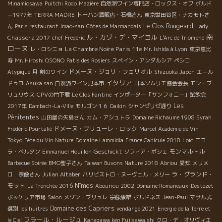
Minamiosawa
Puitchi Rodo
Mazière
自然派ワイン専門店・ロックス・オフ
ボルド
ー1977年
TERRA MADRE
トーハン酒販店・石橋さん
東京世田谷区・ナカモトさ
Le Clos Rougeard
Lady
ん
Paris restaurant
Imao-san
Côtes de Marmandais
南
ル・カゾ・デ・マイヨル
Chassera 2017
chef Frederic
L'Arc de Triomphe
ローヌ
La Chambre Noire Paris 11e
レ・ロシニョ
Mr. Ishida à Lyon
東京恵比
寿
Mr. Hiroshi OSONO
Patis des Rosiers
スペイン・アンダルシア
ペシコ
ドメーヌ・ジョリ・フェリオル
Atypique
月
剣のワイン
Shizuoka Japon
エール
イタリア
ドゥロ
Asuka san
自然派ワイン見本市
日本ソムリエ協会会長
モン・ブ
リュリウス
CPVの竹下君
Le Clos Fantine
インポーター「サンフォニー」試飲会
Les
2017年
Dambach-La-Ville
モルゴン１６
Daikin
シャンゼリゼ通り
Pénitentes
山田屋の矢島さん
カム・アシュトラ
Domaine Richaume 1998 Syrah
ドメーヌ・プリューレ・ロック
Frédéric Pourtalié
Marcel
Academie de Vin
Loïc
Tokyo
Fête du Vin Nature
Domaine Lammidia
France Canicule 2018
ニコ
Geschickt
モンマルトル
ラ・ベルタン
Emmanuel Houillon
ソフィア・ボシェ
Barbecue Soirée
BMO聖子さん
Taiwan Buvons Nature 2018
Abriou
愛知
メリメ
Julian Altaber
ラ・グランド・
ロ 宗像さん
パリビストロ・ヌーヴェル・メリー
モット
Nîmes
La Trenchée 2016
Abouriou 2002
Domaine Romaneaux-Destezet
ボッケリア市場
Salon
メゾン・ブリュレ
宗像康雄
ボルドネス
Jean-Paul
マサル式
Domaine des Capriers
選別
les huitres
vendange 2021
Energie de la Terre et
フラール・ルージュ
le Ciel
Kanagawa ken Fujisawa shi
クロ・デ・オリヴィエ