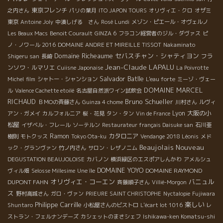
東京フレンチ
之内さん
パリの葉月
ITO JAPON TOURS
オリヴィエ・クロ
オザミ
東京
Antoine Joly
中湊しげる さん
Rosé Lundi
メゾン・ピエール・オヴェルノ
Les Beaux Macs
Benoit Courault
GINZA 6
フラコン経営者のジル・ダヴァス
ピ
ノ・ノワール 2016
DOMAINE ANDRE ET MIREILLE TISSOT
Nakaminato
Domaine Richeaume
セバスチャン・シャティヨン
フラ
Shigeru san
長崎
Jean-Claude LAPALU
ンソワ・ルマリエ
Cuiisne Japonaise
La Poivrotte
Salvador Batlle
Michel
film
シャトー・シャンション
L'eau forte
ミーゾ・ヴェー
DOMAINE MARCEL
ル
Valence Cachette etoilé
名古屋自然派ワイン試飲会
RICHAUD
Bruno Schueller
ＢＭОの斉藤さん
Guinza 4 chome
川村さん
ルヴィ
Lyon
大阪の小
アン・ガメイ
カルフォルニア
桜・花見
タン・タン
Vin de France
松屋
イザベル・フレール
ソーテルン
Restaurateur français Daisuke san
石川亜
Ramon
カタロニア
樹則
モトクッス
Tokyo Ota-ku
Vendange 2018 Léonis
メド
Beaujolais Nouveau
ック・グランヴァン
竹ノ内さん
サロン・レザノニム
DEGUSTATION BEAUJOLOISE
カバノン
横浜緑区のエスポアしんかわ
アメルシュ
DOMAINE YOYO
DOMAINE RAYMOND
ヴィル畑
Selosse Millesime
Une île
オリヴィエ・コーエン
バニュル
DUPONT FAHN
斉藤順子さん
Villié-Morgon
ス
野村高城さん
ガロ・ヴァン
PRIEURE SAINT CHRISTOPHE
Nyctalopie
Fujiwara
Philippe Carrille
楽しい
Shuntaro
小松屋さんのビストロ
L'écart lot 1016
レ
ストラン・フェルナンデーズ
カシェットのまさシェフ
Ishikawa-ken Komatsu-shi