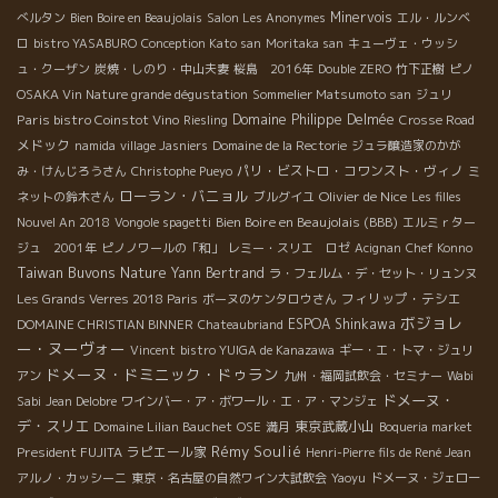
Minervois
べルタン
Bien Boire en Beaujolais
Salon Les Anonymes
エル・ルンベ
ロ
bistro YASABURO
Conception Kato san
Moritaka san
キューヴェ・ウッシ
ュ・クーザン
炭焼・しのり・中山夫妻
桜島 2016年
Double ZERO
竹下正樹
ピノ
OSAKA Vin Nature grande dégustation
Sommelier Matsumoto san
ジュリ
Paris bistro Coinstot Vino
Domaine Philippe Delmée
Riesling
Crosse Road
メドック
namida
village Jasniers
Domaine de la Rectorie
ジュラ醸造家のかが
パリ・ビストロ・コワンスト・ヴィノ
み・けんじろうさん
Christophe Pueyo
ミ
ローラン・バニョル
Olivier de Nice
ネットの鈴木さん
ブルグイユ
Les filles
Bien Boire en Beaujolais (BBB)
Nouvel An 2018
Vongole spagetti
エルミｒター
ジュ 2001年
ピノノワールの「和」
レミー・スリエ ロゼ
Acignan
Chef Konno
Taiwan Buvons Nature
Yann Bertrand
ラ・フェルム・デ・セット・リュンヌ
フィリップ・テシエ
Les Grands Verres 2018 Paris
ボーヌのケンタロウさん
ボジョレ
ESPOA Shinkawa
DOMAINE CHRISTIAN BINNER
Chateaubriand
ー・ヌーヴォー
Vincent
bistro YUIGA de Kanazawa
ギー・エ・トマ・ジュリ
ドメーヌ・ドミニック・ドゥラン
アン
九州・福岡試飲会・セミナー
Wabi
ドメーヌ・
Sabi
Jean Delobre
ワインバー・ア・ボワール・エ・ア・マンジェ
デ・スリエ
東京武蔵小山
Domaine Lilian Bauchet
OSE
満月
Boqueria market
Rémy Soulié
President FUJITA
ラピエール家
Henri-Pierre fils de René Jean
アルノ・カッシーニ
東京・名古屋の自然ワイン大試飲会
Yaoyu
ドメーヌ・ジェロー