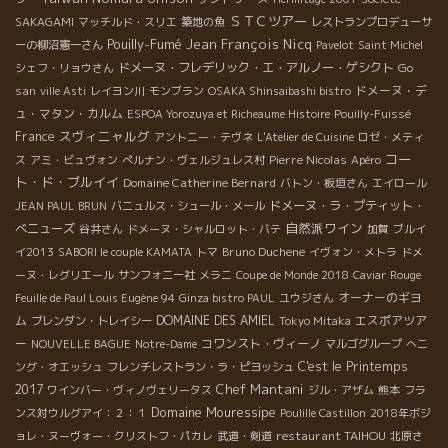
ＳＴＣツアー
SAKAGAMI
マッチルド・スリエ
築地の魚
レストランプロデューサ
Pouilly-Fumé
Jean François Nicq
ーの柳沼憲一さん
Pavelot
Saint Michel
ドメーヌ・フレデリック・エ・アルノー・ゲシクト
Go
シェフ・リョウさん
san
ドメーヌ・デ
ville Asti
レイヨン川
モンブラン
OSAKA Shinsaibashi bistro
ュ・マタン・カルム
ESPOA Yorozuya et Richeaume Histoire
Pouilly-Fuissé
スヴィニャルグ
France
アントニー・テヴネ
L'Atelier de Cuisine
ロゼ・メティ
コー
Pierre Nicolas
ス
アミ・ビュヴォン
ぺルナン・ヴェルジュレス村
Apéro
ト・ド・ブルイイ
Domaine Catherine Bernard
バトン・板垣さん
エイロール
ドメーヌ・ラ・プティット・
JEAN PAUL BRUN
バニュルス・シュール・メール
自然派ワイン
べニューズ
谷井さん
ドメーヌ・シャルロット・バテ
加賀
ブルイ
Bruno Duchene
イ2013
SABORI le couple KAMATA
トマ
イヴォン・メトラ
ドメ
ーヌ・レグリエール
サンフォニー社
メラニ
Coupe de Monde 2018
Caviar
Rouge
オーナーのギヨ
Feuille de Paul Louis Eugène 94
Ginza bistro PAUL
ユウジさん
ム
DOMAINE DES AMIEL
エスポアツア
ブレンダン・トレイシー
Tokyo Mitaka
ー
コワンスト・ヴィーノ
NOUVELLE BAGUE
Notre-Dame
マルゴグループ
へニ
C'est le Printemps
ング・オエッシュ
フレンチレストラン・ラ・ピヨッシュ
Chef Mantani
2017
ワインバー・ヴィノヴェリータス
ジル・アザム
熊本
フラ
Domaine Mouressipe
ンス対ウルグアイ：２：１
Poulille Castillon
2018年ボジ
restaurant TAIHOU
ョレ・ヌーヴォー・クリストフ・パカレ
武道・剣道
北原さ