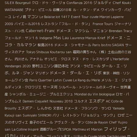
ジョルディ
Chef Kouki
SILEX
Bourgeuil
クロ・ドゥ・ヴージョ
Confianza 2016
WATANABE
プティ・ピエール
収穫2018年
ル・ｒタン・デメ
ワインカーヴ・パピ
マコン
ーユ
レイノ君
Le Balaise lot 1417
Event Tour
cuvée Marcel Lapierre
2009
バイエール2016
レストラン「フルー・ド・タン」
France Tours
ジャーナリ
Cabernet-Franc
ドメーヌ・マクシム・マニョン
スト・ハン氏
Brendan Tracy
ドメーヌ・ニ
Mas Lau
フェールド・サン１６
Indigene
Laurence Manya-Krief
コラ・カルマラン
桜島2016
ドメーヌ・シャモナール
Paris bistro SAGAN
サー
ヴィスのアナ
Tokyo Shibuya Koutarou san
福岡の黄ちゃん
（株）土佐山田の三谷
さん、内川さん
アナテム
オリビエ・クロス
マス・ドゥ・レスカリダ
L'Herbefolle
野村ユニソン諏訪本社
ダール・エ・リ
Vendanges 2020
アンヌ・ラピエール
ドメーヌ・ダール・エ・リボ
ボ、ルネ・ジャン
マリオン
東京・神田・リシ
ョームワイン会
Paris Quartier Latin
Cuvee Le Rang du Merle
メリル・エ・ジェラ
セーヌ河
ルディンヌ・クロワジエ
シルベール・トリシャールのヌーヴォー
世界遺
産
シャンボル・ミュージニ・プルミエクリュ
Mondial du Vin biologique
ロセ・パ
エスポア
ンプルムス
Damien Coquelet Nouveau 2018
コルナス
AC Cote de
エスポア・ しんかわ
Brouilly
文芸社
ドメーヌ・フランソワ・サンロ
Yamada
Kyouji san
Sumiyaki SHINORI
パリ・レストラン「ジョルジュ・サンク」
ロゼ
ニー
スのオリヴィエ
息子のピエール
アヴェク・ル・タン
Côte de Rayon
Chef Yujiro
フィリップ・
san
La Colline Inspiré
酒販グループESPOA
Mathieu et Marion
パカレ
ジェイ・アール・フレッシュネス・リテール
Cuvée Voilà
Sachiko san
竹