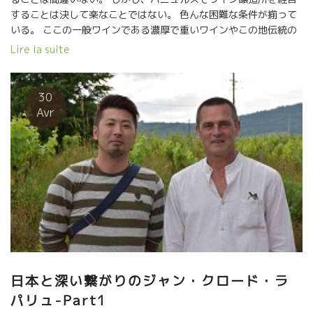
造のコメイラスさんが居た村。 その変革精神は、今もなお次世代
することは決して楽なことではない。 色んな困難な条件が揃って
のIvoイヴォ達に引き継がれて、次々と新しいイノベーションが行
いる。 ここの一般ワインである濃厚で重いワインやこの地伝統の
われている。
VIN DOUX NATUREL酒精強化ワイン“Banyuls”が売れない。 今ま
Lire la suite
でどうりことをやっていては経営が成り立たない。 既に多くの醸
造所、農協までもが倒産している。 バニュルスの山の斜面の葡萄
園が引き抜かれたりして景観が変わりつつある。 そんな中でも、
30
勇敢にも参入してくる人達もいる。 すべて自然派ワインの造り手
Avr
だ。 数年前にローヌの有名ネゴシアンが参入したけど、数年で諦
めて撤退している。 理由は簡単だ。 １－急斜面のシスト土壌では
畑仕事が機械化できない。 ２－よって人的労力によるしかない。
人件費がかかる。 ３－その労力に比較して生産量が極端に少な
い。 ４－だから他の地域と比較して価格は当然高くなる。高いと
更に売れない。 この４つをクリアできた醸造家のみが生き残れる
産地である。 将来的に、小規模で特徴あるトビッキリ美味しい自
然派ワインの造り手しか生き残れないだろう。 Bruno DUCHENE
ブルノ・デュシェンヌの発案で始まった醸造CAVEの9 CAVESに
は、多くの新人がこのバニュルスでのワイン造りに挑戦してい
る。 フランスNO1に美しい葡萄園のバニュルスを守るためにも是
日本と深い繋がりのジャン・クロード・ラ
非頑張ってもらいたい。 独自でこの地に根を張ろうとして参入し
パリュ-Part1
てきた人達も応援したい。 昨年はピオシュの林さん達が訪問して