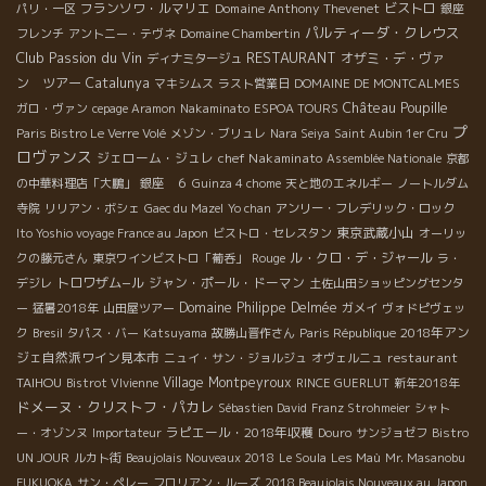
フランソワ・ルマリエ
Domaine Anthony Thevenet
ビストロ
パリ・一区
銀座
パルティーダ・クレウス
フレンチ
アントニー・テヴネ
Domaine Chambertin
Club Passion du Vin
RESTAURANT
オザミ・デ・ヴァ
ディナミタージュ
ン ツアー
Catalunya
マキシムス
ラスト営業日
DOMAINE DE MONTCALMES
Château Poupille
ガロ・ヴァン
cepage Aramon
Nakaminato
ESPOA TOURS
プ
Paris Bistro Le Verre Volé
メゾン・ブリュレ
Nara Seiya
Saint Aubin 1er Cru
ロヴァンス
ジェローム・ジュレ
chef Nakaminato
Assemblée Nationale
京都
の中華料理店「大鵬」
銀座 ６
Guinza 4 chome
天と地のエネルギー
ノートルダム
寺院
リリアン・ボシェ
Gaec du Mazel
Yo chan
アンリー・フレデリック・ロック
東京武蔵小山
Ito Yoshio voyage France au Japon
ビストロ・セレスタン
オーリッ
ル・クロ・デ・ジャール
クの藤元さん
東京ワインビストロ「葡呑」
Rouge
ラ・
トロワザム−ル
ジャン・ポール・ドーマン
デジレ
土佐山田ショッピングセンタ
Domaine Philippe Delmée
ー
猛暑2018年
山田屋ツアー
ガメイ
ヴォドピヴェッ
2018年アン
ク
Bresil
タパス・バー
Katsuyama
故勝山晋作さん
Paris République
ジェ自然派ワイン見本市
restaurant
ニュイ・サン・ジョルジュ
オヴェルニュ
TAIHOU
Village Montpeyroux
Bistrot VIvienne
RINCE GUERLUT
新年2018年
ドメーヌ・クリストフ・パカレ
Sébastien David
Franz Strohmeier
シャト
ラピエール・2018年収穫
ー・オゾンヌ
Importateur
Douro
サンジョゼフ
Bistro
UN JOUR
ルカト街
Beaujolais Nouveaux 2018
Le Soula
Les Maù
Mr. Masanobu
FUKUOKA
サン・ペレー
フロリアン・ルーズ
2018 Beaujolais Nouveaux au Japon