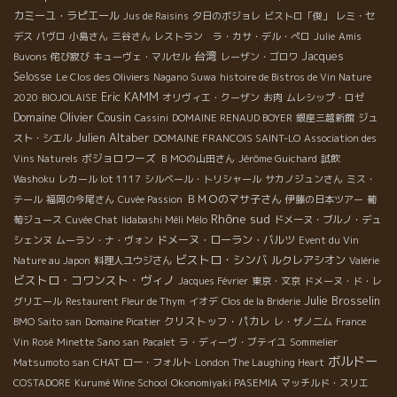
カミーユ・ラピエール
Jus de Raisins
夕日のボジョレ
ビストロ「俊」
レミ・セ
デス
パヴロ
小島さん
三谷さん
レストラン ラ・カサ・デル・ぺロ
Julie
Amis
台湾
Jacques
Buvons
侘び寂び
キューヴェ・マルセル
レーザン・ゴロワ
Selosse
Le Clos des Oliviers
Nagano Suwa
histoire de Bistros de Vin Nature
Eric KAMM
2020
BIOJOLAISE
オリヴィエ・クーザン
お肉
ムレシップ・ロゼ
Domaine Olivier Cousin
Cassini
DOMAINE RENAUD BOYER
銀座三越新館
ジュ
Julien Altaber
スト・シエル
DOMAINE FRANCOIS SAINT-LO
Association des
ボジョロワーズ
Vins Naturels
ＢＭОの山田さん
Jérôme Guichard
試飲
Washoku
レカール lot 1117
シルベール・トリシャール
サカノジュンさん
ミス・
ＢＭＯのマサ子さん
テール
福岡の今尾さん
Cuvée Passion
伊藤の日本ツアー
葡
Rhône sud
萄ジュース
Cuvée Chat
Iidabashi Méli Mélo
ドメーヌ・ブルノ・デュ
ドメーヌ・ローラン・バルツ
シェンヌ
ムーラン・ナ・ヴォン
Event du Vin
ビストロ・シンバ
ルクレアシオン
Nature au Japon
料理人ユウジさん
Valérie
ビストロ・コワンスト・ヴィノ
Jacques Février
東京・文京
ドメーヌ・ド・レ
Julie Brosselin
グリエール
Restaurent Fleur de Thym
イオデ
Clos de la Briderie
クリストッフ・パカレ
BMO Saito san
Domaine Picatier
レ・ザノ二ム
France
Vin Rosé
Minette Sano san
Pacalet
ラ・ディーヴ・ブテイユ
Sommelier
ボルドー
CHAT
Matsumoto san
ロー・フォルト
London The Laughing Heart
COSTADORE
Kurumé Wine School
Okonomiyaki PASEMIA
マッチルド・スリエ