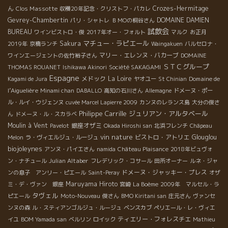
ん
Clos Massotte
Crozes-Hermitage
収穫20年記念・クリストフ・パカレ
Gevrey-Chambertin
DOMAINE DAMIEN
パリ・シャトレ
ＢＭОの桐谷さん
試飲会
BUREAU
ワインビストロ・俊
2017年オー・フォルト
マルク
お正月
マチュー・ラピエール
Sakura
2019年
京橋ランチ
Waingakuen
バルセロナ・
マリー・エレンヌ・バカーブ
ワインエージェントの佐竹裕子さん
DOMAINE
ＳＴＣグループ
THOMAS ROUANET
Ishikawa Akinori
Société SAKAGAMI
Espagne
メドック
La Loire
Domaine de
Kagami de Jura
ヤオユー
St Chinian
l’Aiguelière
Minami chan
DABALLO
高知の石川さん
Allemagne
ドメーヌ・ポー
ル・ルイ・ウジェンヌ
cuvée Marcel Lapierre 2009
カンヌのレランス島
大分の俊さ
Philippe Carrille
ジュリアン・アルタベール
ん
ドメーヌ・ル・スカラベ
Moulin à Vent
銀座オザミ
Pavelot
Okada Hiroshi san
北浜フレンチ
Châpeau
vin nature
ビストロ・アトリエ
Glouglou
Melon
ラ・ヴィエルジュ・ルージュ
biojoleynes
アンヌ・パイエさん
namida
Château Plaisance
2018年ビュヴォ
Julian Altaber
ン・ナチュール
フレデリック・コサール
田所オーナー
ルネ・ジャ
ドメーヌ・ジャッキー・プレス
ンの息子 アンリー・ピエール
Saint-Peray
オザ
Maruyama Hiroto
ミ・デ・ヴァン 銀座
宮崎
La Boème
2009年 マルセル・ラ
タヴェル
ピエール
Moto-Nouveau
俊さん
BMO Kiritani san
庄元さん
ヴァンセ
ンヌの森
ル・スティアンゴルジュ・ルージュ
ベンスカブ
ペリエール・レ・ヴィエ
ティエリー・フォレスチエ
イユ
BOM Yamada san
ベルリン
ロイック
Mathieu