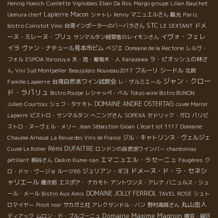
Hennig Hoesch
Cueillette
Vignobles Elian Da Ros
Margo groupe
Lilian Bauchet
Lapierre
Macon
Paris
Uemura cherf
シャトレ
Kenny
マニュエルさん
観光
STC
bistro Coinstot Vino
ドメ
台湾インポーターのバーバラさん
LE SEXTANT
イヴォ・フェレ
ーヌ・ミレーヌ・ブリュ
サンマルタン経営者のレイモンさん
イラ
ヴァン・ナチュール見本市ビム
ベジエ
Domaine de la Rectorie
レルヴ・
ESPOA Yorozuya
ラ・ピオッシュの林さ
フォル
天・地・葡萄木・人
Kanazawa
ん
フルーリ
シードル
Vini Sud Montpellier
Beaujolais Nouveau2017
北欧
ジャン・クロー
Famille Lapierre
台湾自然派ワイン試飲会
レ・ザルミエール
ド・ラパリュ
Bistro Poulpe
レシャッペ・ベル
Tokyo wine Bistro BUNON
DOMAINE ANDRE OSTERTAG
Julien Courtois
シェフ・タケモト
cuvée Marcel
Lapierre
ビストロ・サンマルタン
へニングさん
SOPEXA
セドリック・ガロ
パリビ
ストロ・ヌーヴェル・メリー
Jean Sébastion Gioan
L'écart lot 1117
Domaine
ジル・キャトリンヌ・ヴェルジェ
Chaume Arnaud
La Revue des Vins de France
Rémi DUFAITRE
Cuveé Le Rollier
ロンドンの自然派ワインバー
chardonnay
エマニュエル・ラセーニュ
pétillant
桐谷さん
Daikin Kume-san
Faugères
ク
ドメーヌ・ド・ラ・セネシ
ジュリアン・ギヨ
ロ・ドゥ・ヴージョ
ルーツ66
ャリエール
磯次郎
エスポア・ ナカモト
アントワンヌ・アレナ
バニュルス・シュ
DOMAINE JOLLY FERRIOL
ール・メール
Bistro Aux Amis
TAVEL ROSE
シュト
丸山宏人
ロマイヤー
Pinot noir
サカガミ社
アレクサンドル・バン
野村高城さん
Domaine Maxime Magnon
ディアック
ムロン・ド・ブルゴーニュ
横浜・緑区