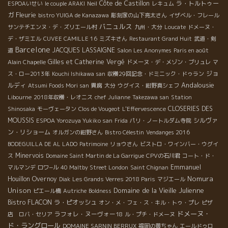
Côte de Castillon
ラ・トルトゥー
ESPOAいせい
le couple ARAKI
Neil
レキュム
Fleurie
ガ
bistro YUIGA de Kanazawa
彫刻家の山下亮太さん
イザベル・フレール
バニュルス
サンテチエンヌ・デ・ズリエール村
九州・大分
Loucate
ドメーヌ・
デ・ザミエル
CUVEE CAMILLE 16
ミズキさん
Restaurant Grand Huit
武道・剣
Barcelone
JACQUES LASSAIGNE
道
Salon Les Anonymes
Paris en août
Gilles et Catherine Vergé
Alain Chapelle
ドメーヌ・デ・メゾン・ブリュレ
マ
ジョ
ス・ロー2013年
Kouchi Ishikawa san
収穫29回記念・ドミニック・ドゥラン
Andalousie
ルディ
Atsumi Foods Mori san
貴腐
大分
ウグイス・紺野真シェフ
Libourne
2018年収穫・レオニス
chef Julianne
Takezawa san
Station
CLOSERIES DES
Shinosaka
モーヴェータン
Clos de Vougeot
L'Effervescence
MOUSSIS
シルヴァ
ESPOA Yorozuya Yukiko san
Frida
パリ・ノートルダム寺院
ン・リショーム
オルガンの紺野さん
Bistro Célestin
Vendanges 2016
BODEGUILLA DE AL LADO
Patrimoine
リョウさん
ビストロ・ワインバー・ウグイ
Minervois
ス
Domaine Saint Martin de La Garrigue
CPVの石川君
コート・ド・
Emmanuel
マルマンデ
ロワ−ル
40 Maltby Street London
Saint Chignan
Nomura
Houillon Overnoy
Diak
Les Grands Verres 2018 Paris
マジエール
Unison
Domaine de la Vieille Julienne
ピエール橋
Autriche
Boldness
Bistro FLACON
ラ・ピオッシュ
オン・メ・フェ・ス・キル・トゥ・プレ
ピザ
ドメーヌ・
ラフォレ・ヌーヴォー18
店 ロバ・セリア
ル・プチ・ドメーヌ
ド・ラングロール
DOMAINE SARNIN BERRUX
福岡の黄ちゃん
エールドゥロ