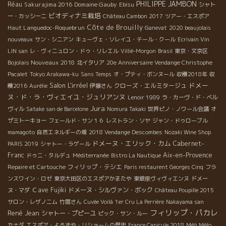
PHILIPPE JAMBON
Réau
Sakurajima 2016
Domaine Gauby
Ebisu
シャト
ビオディナミ栽培
ー・カッシーニ
Château Cambon 2017
ツアー・エスポア
Côte de Brouilly
Haut Languedoc-Roquebrun
Ganevat
2020 beaujolais
nouveaux
サン・シニアン
キューヴェ・ソレイユ・テール・クール
Ecrivain Vin
LIN san
レ・ヴィニュロン・ドゥ・リレエル
Villié-Morgon
Brasil
東京・文京区
Bojolais Nouveaux 2018
北イタリア
20e Anniversaire Vendange Christophe
Pacalet
Tokyo Arakawa-ku
Sans Temps
オ・プティ・ボンヌール
収穫2018年
収
Salon L'irréel
ドメー
クローズ・エルミタージュ
穫2016
Aurélie
伊藤さん
ヌ・ド・ラ・ヴィエイユ・ジュリアンヌ
Lenoir 1989
ラ・カーヴ・ド・ベル
Jura
ヴィル
Satake san de Barcelone
Nomura Takaki
世界ピノ・ノワール会議
オ
ザミトーキョー
フェールド・サン１６
レストラン・ソヤ
ジャン・ドゥローブル
mamagoto
自然エネルギーの畑
2018 Vendange Descombes
Nozaki Wine Shop
ドメーヌ・エリック・カム
Cabernet-
PARIS 2019
シャトー・ラゲール
Franc
Aix-en-Provence
ドゥニ・タルデュ
Méditerranée
Bistro La Nautique
フィリップ・テシエ
Repaire et Cartouche
Paris restaurent Georges Cinq
フラ
ンスワイン・ロゼ
東京大田区のエスポアかまたや
東銀座ヴィヴィエンヌ
ドメー
Ｃave Fujiki
ドメーヌ・シルヴァン・ボック
ヌ・マダ
Château Poupille 2015
サロン・レザノニム
竹間さん
Cuvée Voilà
1er Cru La Perrière
Nakayama san
フィリップ・パカレ
René Jean
シャトー・プピーユ
ピック・サン・ルー
Méli Mélo
カナダ
エスポア・よろずや・リショームの歴史
France Canicule 2018