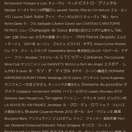
ビストロ・ブリュタル
Restaurant français à Lyon
キューヴェ・ティボ
Géorgie
イーストラインの門脇さん
pacalet familly
Fête du Vin Nature
エル・ルン
Saint Aubin
ベロ
Louvre
プイイ・ヴァンゼル2013
キューヴェ「和」
Paris
Notre Dame
ラ・フル
Galéjade
L'Avenir Ozono san
CHATEAU CHRISTOPHE
Champagne de Sousa
Yuki
PEYRUS
リムー
東京荒川区のエスポア山枡さん
Patrick Desplats
san
土田
Shun san
大江戸の夜景
ティエリー・プゼラ
エルミ
ｒタージュ 2001年
ルージュ・ゴルジュ
ビストロ・オザミ
Aloxe Corton Premier
Cru
マス・ドゥ・レスカリダ
Sommelière Kenny
株式会社JALUX
ベルナール・ナデ
ＳＴＣツアー
Corbieres
ィー・フコー
Akoibon
フォジェール
The Concorde
エスポア・ し
Wine Club
サンシニャン
Les GANIVETS
Bistro La Part des Anges
ル・カゾ・デ・マイヨル
んかわ
DOMAINE
9 caves
ボデガ・コーゾン醸造元
RAYMOND DUPONT FAHN
Vendange 2018 Léonis
グリオット
Sylvie Augereau
Domaine du possible
サンフォニーのまどかさん
サ
オーリックの橋元さん
ヴォワ
singapour restaurant ANDRE
バイエール2016
Lapalu Nouveau 2018
Tarragona
Domaine Jean Maupertuis
アントニー・テヴェネ
SAKE
ピュピラン村
ル・グロ・デュ・ロワ
LA REVUE DU VIN FRANCE
Jeroboam
シェフ・ソムリエ
Beaune
麻美
の長谷川さん
Coupe de Monde 2018
ポール・ルイ・ウジェンヌ
Bourgone Blanc
アンジュヴァン
ジェロボアム
ドゥニ・ジャンドー
坂田夫妻
Mori-
san
Domaine Emmanuel Giboulot
Tokyo Setagaya
オリビエ・コーエン
Restaurant Le Verre Volé
タラゴナ
ロペラ・デ・ヴァン
パリのワイン食堂
ア