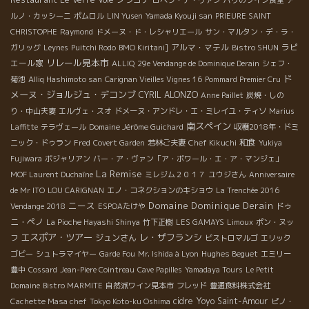
ルノ・カッシーニ
ポムロル
LIN Yusen
Yamada Kyouji san
PRIEURE SAINT
CHRISTOPHE
Raymond
ドメーヌ・ド・レシャリエール
サン・マルタン・デ・ラ・
アルマ・マテル
ラピ
ガリッグ
Leynes
Puitchi Rodo
BMO Kiritani]
Bistro SHUN
リレール見本市
エール家
ALLIQ
29e Vendange de Dominique Derain
シェフ・
ド
菊池
Alliq Hashimoto san
Carignan Vieilles Vignes 16
Pommard Premier Cru
メーヌ・ジョルジュ・デコンブ
CYRIL ALONZO
Anne Paillet
炭焼・しの
り・中山夫妻
エルヴェ・スオ
ドメーヌ・アンドレ・エ・ミレイユ・ティソ
Marius
南スペイン
Laffitte
テラヴェール
Domaine Jérôme Guichard
収穫2018年・ドミ
和食
ニック・ドゥラン
Fred
Covert Garden
若林ご夫妻
Chef Kikuchi
Yukiya
Fujiwara
ボジャリアン
バー・ア・ヴァン「ア・ボワール・エ・ア・マンジェ」
La Remise
MOF Laurent Duchaîne
ミレジム２０１７
ユウジさん
Anniversaire
de Mr ITO
LOU CARIGNAN
エノ・コネクションのキショウ
La Trenchée 2016
ニース
Domaine Dominique Derain
ドゥ
Vendange 2018
ESPOAたけや
ニ・ペノ
La Pioche Hayashi Shinya
竹下正樹
LES GAMAYS
Limoux
ポン・ヌッ
エスポア・ツアー
レ・ザフランシ
ジュンさん
フ
ビストロマルゴ
エリック
Hughes Beguet
ゴビー
シュトラマイヤー
Garde Fou
Mr. Ishida à Lyon
エミリー
豊中
Cossard
Jean-Piere Cointreau
Cave Papilles
Yamadaya Tours
Le Petit
Domaine
Bistro MARMITE
自然派ワイン見本市
フレッド
豊通食料株式会社
cidre
Yoyo
Saint-Amour
Cachette Masa chef
Tokyo Koto-ku Oshima
ピノ・