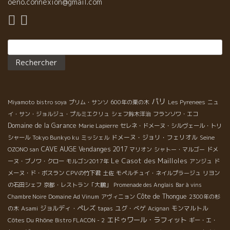
岡田シェフは時々フランスにやって来る。来た時は必ず
oeno.connexion@gmail.com
ラピエールとクリストフ・パカレのところにやって来る。
Rechercher :
パリ
Miyamoto
bistro soya
プリム・サンソ
600年の栗の木
Les Pyrenees
ニュ
イ・サン・ジョルジュ・プルミエクリュ
シェフ鈴木洋治
フランソワ・エコ
Domaine de la Garance
Marie Lapierre
セレネ・ドメーヌ・シルヴェール・トリ
ドメーヌ・ジョリ・フェリオル
Seine
シャール
Tokyo Bunkyo ku
ミッシェル
CAVE AUGE
Vendanges 2017
OZONO san
マリオン
シャトー・マルゴー
ドメ
Le Casot des Mailloles
ーヌ・ブノワ・クロー
モルゴン2017年
アンジュ
ド
メーヌ・ド・ボスラン
CPVの竹下君
土佐
モペルチュイ・ネイルプラージュ
リヨン
の石田シェフ
京都・レストラン「大鵬」
Promenade des Anglais
Bar à vins
Côte de Thongue
Chambre Noire
Domaine Ad Vinum
アヴィニョン
2300年の杉
ジョルディ・ペレズ
ユグ・べゲ
モンマルトル
の木
Asami
tapas
Acignan
エドゥワール・ラフィット
Côtes Du Rhône
Bistro FLACON - 2
ギー・エ・