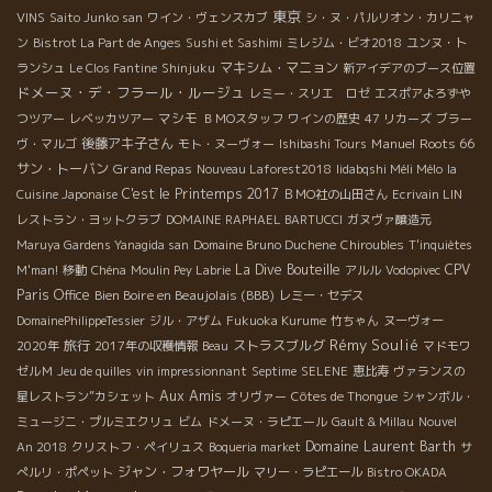
東京
VINS
Saito Junko san
ワイン・ヴェンスカブ
シ・ヌ・パルリオン・カリニャ
ン
Bistrot La Part de Anges
Sushi et Sashimi
ミレジム・ビオ2018
ユンヌ・ト
マキシム・マニョン
ランシュ
Le Clos Fantine
Shinjuku
新アイデアのブース位置
ドメーヌ・デ・フラール・ルージュ
レミー・スリエ ロゼ
エスポアよろずや
マシモ
つツアー
レベッカツアー
ＢＭОスタッフ
ワインの歴史
47 リカーズ
ブラー
後藤アキ子さん
Manuel
Roots 66
ヴ・マルゴ
モト・ヌーヴォー
Ishibashi Tours
サン・トーバン
Grand Repas
Nouveau Laforest2018
Iidabqshi Méli Mélo
la
C'est le Printemps 2017
Cuisine Japonaise
ＢＭО社の山田さん
Ecrivain LIN
レストラン・ヨットクラブ
DOMAINE RAPHAEL BARTUCCI
ガヌヴァ醸造元
Maruya Gardens Yanagida san
Domaine Bruno Duchene
Chiroubles
T'inquiètes
La Dive Bouteille
CPV
M'man!
移動
Chéna
Moulin Pey Labrie
アルル
Vodopivec
Paris Office
Bien Boire en Beaujolais (BBB)
レミー・セデス
DomainePhilippeTessier
ジル・アザム
Fukuoka Kurume
竹ちゃん
ヌーヴォー
Rémy Soulié
旅行
ストラスブルグ
2020年
2017年の収穫情報
Beau
マドモワ
ゼルＭ
Jeu de quilles
vin impressionnant
Septime
SELENE
恵比寿
ヴァランスの
Aux Amis
星レストラン”カシェット
オリヴァー
Côtes de Thongue
シャンボル・
ミュージニ・プルミエクリュ
ビム
ドメーヌ・ラピエール
Gault & Millau
Nouvel
Domaine Laurent Barth
An 2018
クリストフ・ペイリュス
Boqueria market
サ
ジャン・フォワヤール
ぺルリ・ポペット
マリー・ラピエール
Bistro OKADA