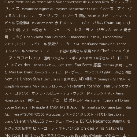
フィリップ・
Cuveé Précieuse
Laurence Alias
50e anniversaire de Yuki san
Rita
ヴァイス
ドメーヌ・アド・ヴ
Domaine de Vignes du Maynes
Déplacements
OFF
フィリップ・カリーユ
ィヌム
南仏
ガルド・フー
saumur
オビ・ワイン・ケノ
Champagne
ビュル
宗像康雄
Davide et Piera
赤
ドメーヌ・エロディ・バルム
び
沖縄
レストラン・グラン８
焼き
そう
マグロの漁港
カー・ジェー・ベー
Paellia
鳥・しのり
Hoshikawa-san
Les Maoù
Chardonay
Ginza Kiji Okonomiyaki
2018ミレジム・ラピエール
酒販グループESPOA
Pot d'Anne
Yumekichi Kanda
ワ
ドメ
Chef Ishida
インスクール
Solutré
クロス・ロード社の有馬さん
桜島2016
ーヌ・ラフォレ
ガード・ロー
パリ・国虎のうどん
エスポアよろずやユキ子さん
銀座
ブ
Le Clos des Jarres
Eau Forte
レカール lot 0205
Matsui
炭焼・しの
り
Mas Lau Blanc
ルージュ・フイユ・ド・ポール・ウジェンヌ1994年
みどり酒屋
Nomura Unison Suwa
AD VINUM
Uemura san
田中さん
Sumiyaki SHINORI le
Nakayama Yoshinori san
couple Nakayama
Maximus
テロワール
ワインカヴィ
Aux Amis
スト・ロックス・オフ
ラ・ルビュー・デュ・ヴァン・ド・フランス
コート・デュ・ピ
Komatsu san
美味しい
共栄
Vin italien
Fujiwara
Florian
Sakagami Président TAKAHASHI
Looze
Japon Hamamatsu
Domaine Lammidia
Aichi ken ATSUMI FOODS
Abruzzes
レストラン
クリスト・パカレ
Beaujolais
Valentin VALLES
ESPOA Nakamoto
blanc
フー・デュ・ボージョ
森高さん
モ
Salon des Vins Naturels
ビストロ・レ・キャノン
トクッス大阪本社
Montpellier
マチュー・エ・
シャルル・アズナヴール
Les Bastides d'Alquier