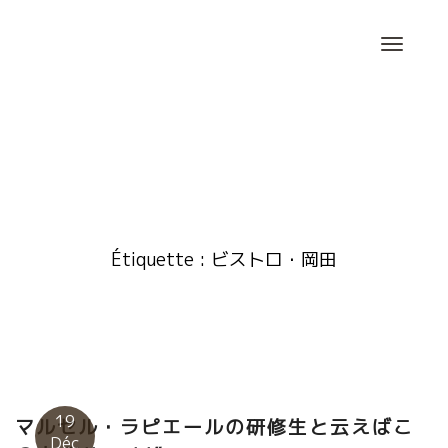
Skip
to
content
Étiquette :
ビストロ・岡田
19
マルセル・ラピエールの研修生と云えばこ
Déc