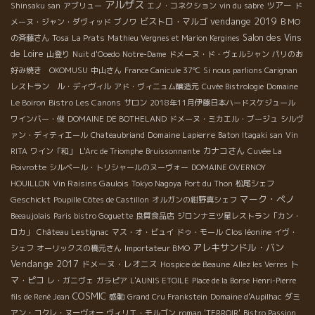
アルザス
ツアー
Shinsaku san
アブリュー
エノ・コネクション
vin du sabre
ド
vendange 2019
ビストロ・マルゴ
メーヌ・ジャン・ダヴィッド
ブノワ
ＢＭО
Salon des Vins
の斉藤さん
Tosa
La Prats
Mathieu Vergnes et Marion Kergines
de Loire
山登り
Nuit d'Ooedo
Notre-Dame
ドメーヌ・ド・ヴェルシャン
パリのお
好み焼き OKOMUSU
中山さん
France Canicule 37℃
Si nous parlions Carignan
レストラン ル・ディヴィル
アド・ヴィニュム醸造元
Cuvée Bistrologie
Domaine
Bistro Les Canons
Le Boiron
サロン
2018年11月伊藤日本ハードスケジュール
ワインバー・俊
DOMAINE DE BOTHELAND
ドメーヌ・ミカエル・ブージュ
シルヴ
Domaine Lapierre
ァン・ディティエール
Chateaubriand
Baton Itagaki san
Vin
カナコさん
RITA
ワイン「和」
L'Arc de Triomphe
Bruissonnante
Cuvée La
Poivrotte
シルベール・トリシャールのヌーヴォー
DOMAINE OVERNOY
Vin Raisins Gaulois
HOUILLON
Tokyo Nagoya
Port du Thon
松尾シェフ
マーク・ペノ
Geschickt
Poupille Côtes de Castillon
オルガンの紺野真シェフ
Beeaujolais
Paris bistro Goguette
良質食品店
ジロンナ三ツ星レストラン「カン・
ロカ」
Château Lestignac
マス・オ・ビュイ
ドゥ・モール
Clos léonine
イヴ・
アレキサンドル・バン
シェフ
オーリックスの橋元さん
Importateur BMO
Vendange 2017
ドメーヌ・レオニス
ト
Hospice de Beaune
Allez les Verres
マ・ピコ
レ・ガニヴェ
ガラピア
L'AUNIS ETOILE
Place de la Borse
Henri-Pierre
COSMIC
fils de René Jean
感動
Grand Cru Frankstein
Domaine d'Aupilhac
ダミ
アン・コクレ・ヌーヴォー
ヴィリエ・モルゴン
roman 'TERROIR'
Bistro Passion