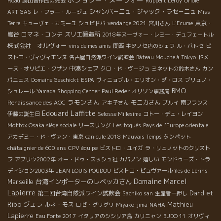
Road
勝山晋作氏の死去
Ruppert Leroy
Oriole
シャンパ－ニュ・ジャック・ラセ－ニュ
ARTIGAS
レ・フラー・ルージュ
Miss
東京・
Terre
キューヴェ・カミーユ
シュビドバ
vendange 2021
宮川さん
L'Ecume
鴬谷
ロマネ・コンチ
スリエ醸造所
2018年ヌーヴォー・レミー・デュフェートル
株式会社 オルヴォー
vins de mes amis
関西
キタノセ店のシェフ
ル・バトセ
ビ
ストロ・ヴィヴィエンヌ
名古屋自然派ワイン試飲会
Bâteau Mouche à Tokyo
ドメ
中湊シェフ
ーヌ・オリビエ・クザン
クロ・ド・ヴージョ
ミネットの鈴木さん
カン
パニェス
Domaine Geschickt
ESPA
ヴィニョブル・エリオン・ダ・ロス
ブリュノ・
BMO
シュレール
Yamada Shopping Center
Paul Reder
オリゾン事務局
ラモンさん
モニカさん
Renaissance des AOC
アキ子さん
ブルイ
南フランス
Edouard Laffitte
伊藤の誕生日
Selosse Millesime
コトー・デュ・レイヨン
Mottox Osaka siège sociale
リースリング
Les toqués
Pays de l'Europe orientale
アカデミー・ド・ヴァン・東京
canicule 2018
Mauvais Temps
タンペット
châtaignier de 600 ans
CPV équipe
ビストロ・ユイガ
ラ・リュノットのクリスト
フ
アブリウ2002年
オー・ドゥ・スッシュ社
カバノン
嬉しい
モンドゥーズ・トラ
ディション2003年
JEAN LOUIS POUDOU
ビストロ・ビュヴァール
îles de Lérins
Domaine Marcel
台湾インポーターのレベッカさん
Marseille
Lapierre
Dard et
第二回台湾自然派ワイン試飲会
Sachiko san
生産者一押し
Ribo
ジュラ
Mathieu
ルネ・モス
ロゼ・グリグリ
Miyako-jima
NAHA
Lapierre
Eau Forte 2017
イタリアのシシリア島
カリニャン
BUDO 11
オリヴィ