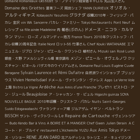
Domaine Romaneaux-Destezet
ラ・ノティック経営者キャロル
丸山宏人さん
オリオル・
Domaine des Griottes
渥美フーズ
岡田シェフ
YANN DURIEUX
アルティギャス
グラナダ
Kobayashi Yasuhiro
収穫2018年・フィリップ・パ
カレ
金沢
vin WA
Sancerre
パカレ・ファミリー
Tokyo Restaurants
Pont Neuf
ム
ドメーヌ・ニコラ・カルマ
葡呑(ぶのん)
レシップ
sa fille ainée Madeleine
肉
ラン
マリー・ローズ
ノルマンディー地方
France Tours
2018年クリストッフ・パ
Chef Kouki WATANABE
カレ収穫20周年記念
Italie Nord
ロット66
竹澤さん
エマ
ニュエル・ジブロ
ジャン・ピエール・クワントロ
植村さん
Mizuki san
Rosé Lundi
メゾン・ピエール・オヴェルノワ
銀座・大野
アメルシュヴィル畑
東京調布
クリ
スチャン・ビネール
バザス牛のウイリアムさん
Domaine Paul Louis Eugène
Cuvée
Sylvain
Laurence et Rémi Dufaitre
Baragane
自然派ワインショップ
ブリュリ
Vivien Hemelsdael
ウス
ドメール・ヴァランタン・ヴァレス
Apps
Le Verre Vole
Ardèche
上海
Bistro La Vigne
Aux Amis d’une Franche
ブレゼ11
ビストロ・ア
Beaujoloise
ン・ジュール
ア・シャッカン・サ・ビュル
Higashi guinza SOYA
NOUVELLE BAGUE
2018年収穫・クリストフ・パカレ
Nuits Saint-Georges
イヤン・ベルトラン
Suido Edogawabashi
ヴァランティーア畑
ジルアザム
Le Repaire de Cartouche
BISSOH
サント・ヴィクトワール
イヴェントツア
ー
Budo Kendo
Bar à Vins A BOIRE ET A MANGER
Chef Gwen
Julien Derain
ＡＣ
YUZU
Aux Amis Tokyo
コート・ド・ブルイイ
restaurent L'Alchemille
ドメー
RENE JEAN DARD
ヌ・リショー
北アルデッシュ
ラトリエ・ド・キュイジンヌ