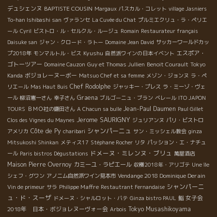
デュシェンヌ
BAPTISTE COUSIN
Margaux
パスカル・コレット
village Jasniers
To-han Ishibashi san
ヴァランセ
La Cuvée du Chat
プルミエクリュ・ラ・ペリエ
ール
Cyril
ビストロ・ル・セルクル・ルージュ
Romain
Restaurateur français
Daisuke san
ジャン・クロード・ラトー
Domaine Jean David
サッカーワールドカッ
Kyushu
エスポア・
プ2018年
モンマルトル・ビス
自然派ワインの日本イベント
ゴトーツアー
Domaine Cauzon
Guy et Thomas Jullien
Benoit Courault
Tokyo
ボジョレーヌーボー
Kanda
Matsuo Chef et sa femme
メゾン・ジョンヌ
ラ・ペ
Chef Rodolphe
リエール
Mas Haut Buis
ジャッキー・プレス
ラ・ミーゾ・ヴェ
Graena
ール
柳沼憲一さん
幸子さん
ブルゴーニュ・ブラン
ベレール
ITO JAPON
Jean-Paul Daumen
TOURS
ＢＭＯ社の鎌田さん
A Chacun sa bulle
Paul Gillet
Jerome SAURIGNY
Clos des Vignes du Maynes
ジュリアンヌ
パリ・ビストロ
シャンパーニュ
Côte de Py
アメリカ
charibari
サン・ミッシェル教会
ginza
Mitsukoshi Shinkan
メティス17
Stéphane Rocher
リタ
パッション・エ・ナチュ
ドメーヌ・ミレンヌ・ブリュ
ール
Paris bistros Dégustations
萬屋酒店
Maison Pierre Overnoy
カミーユ・ラピエール
収穫2018年・アリゴテ
Une île
Vendange 2018 Dominique Derain
シェフ・グワン
アノニム自然派ワイン見本市
シャンパーニ
Philippe Maffre
Vin de primeur
サラ
Restautrant Fernandaise
ュ・ド・スーザ
女子会
ドメーヌ・シャルロット・バテ
Ginza bistro PAUL
鮨
2018年 日本・ボジョレヌーヴォー会
Tokyo Musashikoyama
Arbois