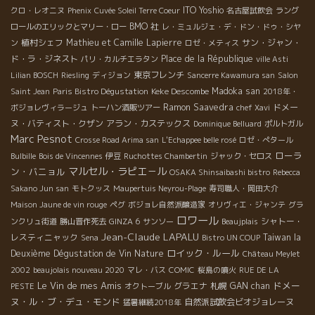
ITO Yoshio
クロ・レオニヌ
Phenix
Cuvée Soleil Terre Coeur
名古屋試飲会
ラング
BMO 社
ロールのエリックとマリー・ロー
レ・ミュルジェ・デ・ドン・ドゥ・シヤ
植村シェフ
Mathieu et Camille Lapierre
サン・ジャン・
ン
ロゼ・メティス
ド・ラ・ジネスト
Place de la République
パリ・カルチエラタン
ville Asti
東京フレンチ
Lilian BOSCH
Riesling
ディジョン
Sancerre Kawamura san
Salon
Keke Descombe
Madoka san
Saint Jean
Paris Bistro Dégustation
2018年・
Ramon Saavedra
ドメー
ボジョレヴィラージュ
トーハン酒販ツアー
chef Xavi
ヌ・バティスト・クザン
アラン・カステックス
Dominique Belluard
ポルトガル
Marc Pesnot
Crosse Road Arima san
L'Echappee belle rosé
ロゼ・ぺタール
ローラ
Bulbille
Bois de Vincennes
伊豆
Ruchottes Chambertin
ジャック・セロス
マルセル・ラピエ－ル
ン・バニョル
OSAKA Shinsaibashi bistro
Rebecca
Sakano Jun san
モトクッス
Maupertuis Neyrou-Plage
寿司職人・岡田大介
Maison Jaune de vin rouge
ペグ
ボジョレ自然派醸造家
オリヴィエ・ジャンテ
グラ
ロワール
シャトー・
ンクリュ街道
勝山晋作死去
GINZA 6
サンソー
Beaujplais
Jean-Claude LAPALU
レスティニャック
Taiwan la
Sena
Bistro UN COUP
ロイック・ルール
Deuxième Dégustation de Vin Nature
Château Meylet
2002
beaujolais nouveau 2020
マレ・バス
COMIC
桜島の噴火
RUE DE LA
Le Vin de mes Amis
ドメー
グラエナ
札幌
GAN chan
PESTE
オクトーブル
ヌ・ル・ブ・デュ・モンド
自然派試飲会ビオジョレーヌ
猛暑継続2018年