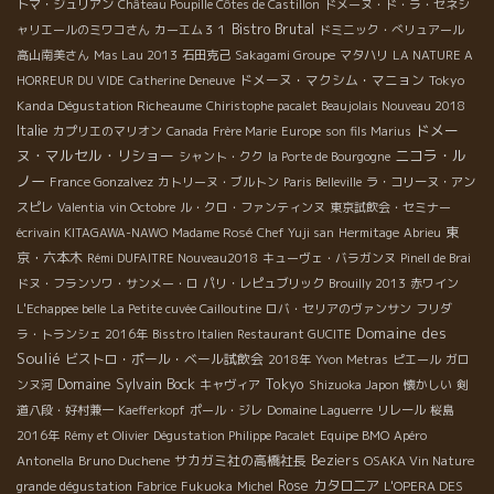
トマ・ジュリアン
Château Poupille Côtes de Castillon
ドメーヌ・ド・ラ・セネシ
Bistro Brutal
ャリエールのミワコさん
カーエム３１
ドミニック・べリュアール
高山南美さん
Mas Lau 2013
石田克己
Sakagami Groupe
マタハリ
LA NATURE A
ドメーヌ・マクシム・マニョン
Tokyo
HORREUR DU VIDE
Catherine Deneuve
Kanda Dégustation Richeaume
Chiristophe pacalet Beaujolais Nouveau 2018
ドメー
Italie
カプリエのマリオン
Canada
Frère Marie
Europe
son fils Marius
ヌ・マルセル・リショー
ニコラ・ル
シャント・クク
la Porte de Bourgogne
ノー
France Gonzalvez
カトリーヌ・ブルトン
Paris Belleville
ラ・コリーヌ・アン
スピレ
Valentia
vin Octobre
ル・クロ・ファンティンヌ
東京試飲会・セミナー
東
écrivain KITAGAWA-NAWO
Madame Rosé
Chef Yuji san
Hermitage
Abrieu
京・六本木
Rémi DUFAITRE Nouveau2018
キューヴェ・バラガンヌ
Pinell de Brai
ドヌ・フランソワ・サンメー・ロ
パリ・レピュブリック
Brouilly 2013
赤ワイン
L'Echappee belle
La Petite cuvée Cailloutine
ロバ・セリアのヴァンサン
フリダ
Domaine des
ラ・トランシェ 2016年
Bisstro Italien Restaurant GUCITE
Soulié
ビストロ・ポール・ベール試飲会
2018年
Yvon Metras
ピエール
ガロ
Domaine Sylvain Bock
Tokyo
ンヌ河
キャヴィア
Shizuoka Japon
懐かしい
剣
道八段・好村兼一
Kaefferkopf
ポール・ジレ
Domaine Laguerre
リレール
桜島
2016年
Rémy et Olivier
Dégustation Philippe Pacalet
Equipe BMO
Apéro
Bruno Duchene
サカガミ社の高橋社長
Beziers
Antonella
OSAKA Vin Nature
Rose
カタロニア
grande dégustation
Fabrice
Fukuoka
Michel
L'OPERA DES