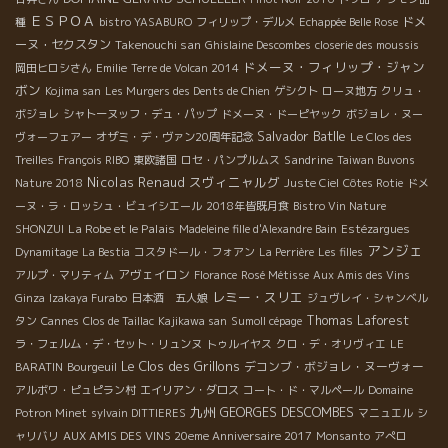
ＥＳＰＯＡ
ドメ
種
bistro YASABURO
フィリップ・デルメ
Echappée Belle Rose
ーヌ・セクスタン
Takenouchi san
Ghislaine Descombes
closerie des moussis
ドメーヌ・フィリップ・ジャン
岡田ヒロシさん
Emilie
Terre de Volcan 2014
ボン
Kojima san
Les Murgers des Dents de Chien
ゲシクト
ローヌ地方
クリュ・
ボジョレ
シャトーヌッフ・デュ・パップ
ドメーヌ・ドーピヤック
ボジョレ・ヌー
Salvador Batlle
ヴォーフェアー
オザミ・デ・ヴァン20周年記念
Le Clos des
Sandrine
Treilles
François RIBO
東欧諸国
ロセ・パンプルムス
Taiwan Buvons
Nicolas Renaud
スヴィニャルグ
Nature 2018
Juste Ciel
Côtes Rotie
ドメ
ーヌ・ラ・ロッシュ・ビュイシエール
2018年皆既月食
Bistro Vin Nature
La Robe et le Palais
SHONZUI
Madeleine fille d'Alexandre Bain
Estézargues
アンジェ
Dynamitage
La Bestia
コスタドール・フォアン
La Perrière
Les filles
アヴェイロン
アルプ・マリティム
Florance
Rosé Métisse
Aux Amis des Vins
レミー・スリエ
Ginza
Izakaya Furabo
日本酒 五人娘
ジュヴレイ・シャンベル
Thomas Laforest
タン
Cannes
Clos de Taillac
Kajikawa san
Sumoll cépage
ラ・フェルム・デ・セット・リュンヌ
トゥルイヤス
クロ・デ・オリヴィエ
LE
Le Clos des Grillons
デコンブ・ボジョレ・ヌーヴォー
BARATIN
Bourgeuil
アルボワ・ピュピラン村
エイリアン・ダロス
コート・ド・マルペール
Domaine
九州
GEORGES DESCOMBES
Potron Minet
sylvain DITTIERES
マニュエル
シ
ャリバリ
AUX AMIS DES VINS 20eme Anniversaire 2017
Monsanto
アぺロ