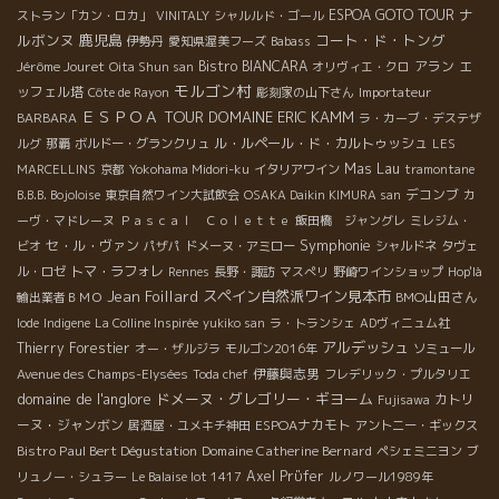
ナ
ESPOA GOTO TOUR
ストラン「カン・ロカ」
VINITALY
シャルルド・ゴール
ルボンヌ
鹿児島
コート・ド・トング
伊勢丹
愛知県渥美フーズ
Babass
Jérôme Jouret
Bistro BIANCARA
アラン
エ
Oita Shun san
オリヴィエ・クロ
モルゴン村
ッフェル塔
Côte de Rayon
彫刻家の山下さん
Importateur
ＥＳＰＯＡ TOUR
DOMAINE ERIC KAMM
BARBARA
ラ・カーブ・デステザ
ル・ルペール・ド・カルトゥッシュ
ルグ
那覇
ボルドー・グランクリュ
LES
Mas Lau
MARCELLINS
京都
Yokohama Midori-ku
イタリアワイン
tramontane
デコンブ
B.B.B. Bojoloise
東京自然ワイン大試飲会
OSAKA Daikin KIMURA san
カ
ーヴ・マドレーヌ
Ｐａｓｃａｌ Ｃｏｌｅｔｔｅ
飯田橋 ジャングレ
ミレジム・
Symphonie
セ・ル・ヴァン
ビオ
パザパ
ドメーヌ・アミロー
シャルドネ
タヴェ
トマ・ラフォレ
ル・ロゼ
Rennes
長野・諏訪
マスぺリ
野崎ワインショップ
Hop'là
Jean Foillard
スペイン自然派ワイン見本市
BMO山田さん
輸出業者ＢＭＯ
Iode
Indigene
La Colline Inspirée
yukiko san
ラ・トランシェ
ADヴィニュム社
アルデッシュ
Thierry Forestier
オー・ザルジラ
モルゴン2016年
ソミュール
伊藤與志男
Avenue des Champs-Elysées
Toda chef
フレデリック・プルタリエ
domaine de l'anglore
ドメーヌ・グレゴリー・ギヨーム
カトリ
Fujisawa
ーヌ・ジャンボン
ESPOAナカモト
居酒屋・ユメキチ神田
アントニー・ギックス
Bistro Paul Bert Dégustation
Domaine Catherine Bernard
ペシェミニヨン
ブ
Axel Prϋfer
リュノー・シュラー
Le Balaise lot 1417
ルノワール1989年