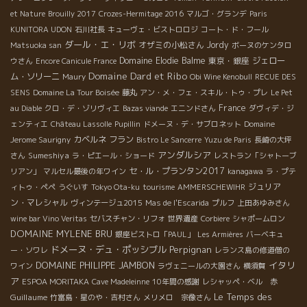
et Nature
Brouilly 2017
Crozes-Hermitage 2016
マルゴ・グランデ
Paris
KUNITORA UDON
石川社長
キューヴェ・ビストロロジ
コート・ド・フール
ダール・エ・リボ
オザミの小松さん
Jordy
Matsuoka san
ボーヌのケンタロ
Domaine Elodie Balme
東京・銀座
ジェロー
ウさん
Encore Canicule France
Domaine Dard et Ribo
ム・ソリーニ
Maury
Obi Wine Kenobull
RECUE DES
SENS
Domaine La Tour Boisée
藤丸
アン・メ・フェ・スキル・トゥ・プレ
Le Pet
France
au Diable
クロ・デ・ゾリヴィエ
Bazas viande
エニンドさん
ダヴィデ・ジ
ェンティエ
Château Lassolle
Pupillin
ドメーヌ・デ・サブロネット
Domaine
カベルネ フラン
Jerome Saurigny
Bistro Le Sancerre
Yuzu de Paris
長崎の大坪
アンダルシア
Sumeshiya
さん
ラ・ピエール・ショード
レストラン「シャトーブ
セ・ル・プランタン2017
リアン」
マルセル最後の年ワイン
kanagawa
ラ・プテ
ジュリア
ィトゥ・ペペ
うぐいす
Tokyo Ota-ku
tourisme
AMMERSCHEWIHR
ン・マレシャル
ヴィンテージュ2015
Mas de l'Escarida
プルフ
上田あゆみさん
wine bar Vino Veritas
セバスチャン・リフォ
世界遺産
Corbiere
シャポームロン
DOMAINE MYLENE BRU
銀座ビストロ「PAUL」
Les Armières
バーベキュ
ドメーヌ・デュ・ポッシブル
Perpignan
ー・ソワレ
レランス島の修道僧の
DOMAINE PHILIPPE JAMBON
イタリ
ワイン
ラヴェニールの大園さん
横須賀
ア
ESPOA MORITAKA
Cave Madeleinne
10年間の感謝
レシャッペ・ベル 赤
Le Temps des
Guillaume
竹富島・星のや・吉村さん
メリメロ 宗像さん