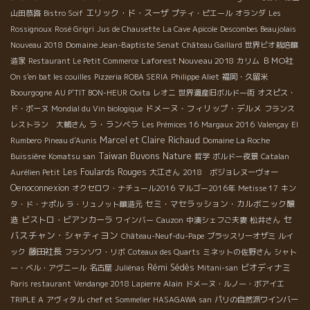
エリック・ド・スーザ
山田恭路
Bistro Soif
プティ・ピエール
オランダ
Les
Rossignoux
Rosé Grigri
Jus de Chausette
La Cave Apicole
Descombes Beaujolais
Domaine Jean-Baptiste Senat
Nouveau 2018
Château Gaillard
世界ビオ栽培醸
Laforest Nouveau 2018
ＢＭО社
造家
Restaurant Le Petit Commerce
カリム
On s'en bat les couilles
Pizzeria ROBA SERIA
Philippe Aliet
福岡・久留米
Boourgogne
AU P'TIT BON-HEUR
Ooita
レオニ
世界遺産旧ボルドー街
オスピス・
ドメーヌ・フィリップ・デルメ
ド・ボーヌ
Mondial du Vin biologique
フランス
ラ・ランベラ
レストラン 大輔さん
Les Prémices 16
Margaux 2016
Valençay
El
Marcel et Claire Richaud
Rumbero
Pineau d'Aunis
Domaine La Roche
Taiwan Buvons Nature
Buissière
Komatsu san
哲学
ボルドー夜景
Catalan
Les Foulards Rouges
Aurélien Petit
大江さん
2018 ボジョレヌーヴォー
Oenoconnexion
オクセロワ・ナチュール2016
マルゴー2016年
Metisse 17
キン
セミ・マセラッション・カルボニック醸
タ・ド・ナポル
ラ・リュノット醸造元
セ
造
ビストロ・ビアンカーラ
ワインバー
Cauzon
中湊シェフご夫妻
松井さん
バスチャン・シャティヨン
Château-Neuf-du-Pape
ブラッスリーオザミ
ルイ
藤田社長
ック
フランソワ・リボ
Coteaux des Quarts
ミネットの佐野さん
シャト
Rémi Sédès
ビオディナミ
ー・ベル・アヴニール
名古屋
Juliénas
Mitani-san
Alain
Paris restaurant
Vendange 2018 Lapierre
ドメーヌ・ルノー・ボアイエ
TRIPLE A
アヴィタル
chef et Sommelier HASAGAWA san
パリの自然派ワインバー