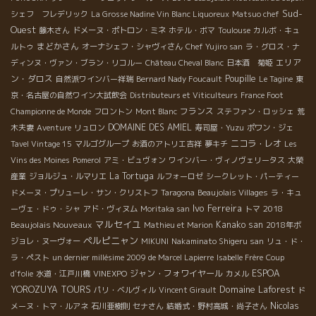
Sud-
シェフ フレデリック
La Grosse Nadine Vin Blanc Liquoreux
Matsuo chef
Ouest
藤木さん
ドメーヌ・ポトロン・ミネ
ホテル・ボマ
Toulouse
カルボ・キュ
まどかさん
ルトゥ
オーナシェフ・シャヴィさん
Chef Yujiro san
ラ・グロス・ナ
エリア
ディンヌ・ヴァン・ブラン・リコルー
Château Cheval Blanc
日本酒 菊姫
ン・ダロス
Poupille
自然派ワインバー祥瑞
Bernard Nady Foucault
Le Tagine
東
京・名古屋の自然ワイン大試飲会
Distributeurs et Viticulteurs
France Foot
フランス
Championne de Monde
フロントン
Mont Blanc
ステファン・ロッシェ
荒
DOMAINE DES AMIEL
木夫妻
Aventure
リュロン
寿司屋・Yuzu
ポワン・ジェ
ニコラ・レオ
Tavel Vintage 15
マルゴグループ
お酒のアトリエ吉祥
夢キチ
Les
Vins des Moines
Pomerol
アミ・ビュヴォン
ワインバー・ヴィノヴェリータス
大榮
La Tortuga
産業
ジョルジュ・ルマリエ
ルフォーロゼ
シークレット・パーティー
ドメーヌ・プリューレ・サン・クリストフ
Taragona
Beaujolais Villages
ラ・キュ
Ivo Ferreira
2018
ーヴェ・ドゥ・シャ
アド・ヴィヌム
Moritaka san
トマ
マルセイユ
Beaujolais Nouveaux
Kanako san
Mathieu et Marion
2018年ボ
ペルピニャン
ジョレ・ヌーヴォー
MIKUNI
Nakaminato Shigeru san
リュ・ド・
ラ・ペスト
un dernier millésime 2009 de Marcel Lapierre
Isabelle Frère
Coup
ジャン・フォワイヤール
ESPOA
d'folie
水道・江戸川橋
VINEXPO
カメル
Domaine Laforest
YOROZUYA TOURS
パリ・ベルヴィル
Vincent Girault
ド
Nicolas
メーヌ・トマ・ルアネ
石川亜樹則
セナさん
結婚式・野村高城・尚子さん