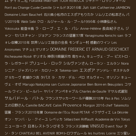
ム
ディオニ社
Fukuoka Imao-san
TOUR REBECCA
シャトー・ロックフォール
Jun san
Catherine JAMBON
Pont au Change
Cuvée Camille
シャルドネ2016年
Domaine Lilian Bauchet
石川県小松市のエスポアもりたか
ソムリエの松本さん
パ
リ2019年
Wabi Sabi
クロ・ルジャール・ル・ブール1996年
小林康弘さん
ラ・ローブ・エ・ル・パレ
長由紀子さん
Yokosuka
能登半島
Anne-Hélène
ジ
ャン・セバスチャン・ジョアン
フランスの猛暑37度
Yanaginuma Kenichi san
ラフ
ォレ収穫2018年
世界ソムリエ協会の会長
モンギュー村
感動のワイン
Les
DOMAINE FREDERIC ET ARNAUD GESCHICKT
Anonymes
マチュとマリオン
Richeaume Rosé
オリオル
神奈川県藤沢市
南ちゃん
キューヴェ・ブー
ビストロ・
プリューレ・ロック
シルヴァンさん
ラ・レガラード
ローラン・エルラン
Nora
エスポア
シニア・ジャズバンド・カロリーヌ
Takema-san
アンドレ・オステルタ
グ
9カーヴ
老舗かつ吉
タパス
ラ・カサ・デル・ぺロ
オルヴォー、オリゾン
キュー
ヴェ・オゼ
Marugo Nakajima san
Cuiisne Japonaise
Bien Boire en Beaujolais
コサ
ール
ワイン・ビールバー
ヤバイ
アンペキャブル
Charles de Gaulle
マサル式選別
サルバドール・バトル
フランスサッカーワールド優勝2018年
Pas à Pas
ソムリ
Provence
エの日野さん
Camille BACAVE
Calim
Morgon 2016
chef Takemoto
猛暑・フランス2018年夏
Domaine de l'Ecu
Rosé PETAR
イクザヴィエ
La Désirée
オン・サンバ・レ・クイーユ
レベッカ
Sébastien Riffault
Academie de Vin Tokyo
ニューヨーク
日本レストランびそう
VINISUD
フランス決勝戦
Event Tour
タ
ン・タン
CHATEAU BEL AVENIR
BOMトロワザムール
les huitres
Loirre
三ツ星レ