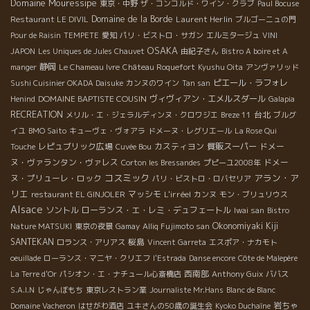
Domaine Mouressipe
東京・中野
ザ・コンコルド・ワイン・クラブ
Paul Bocuse
Domaine de la Borde
Laurent Herlin
Restaurant LE DIVIL
ブルゴーニュの門
Pour de Raisin
TEMPETE
愛知
パリ・ビストロ・サガン
エルミタージュ
VINI
OSAKA
JAPON
Les Uniques de Jules Chauvet
由紀子さん
Bistro A boire et A
静岡
manger
Le Chameau Ivre
Château Roquefort
Kyushu Oita
アンヴァリッド
ピエール・ラフォレ
Sushi Cuisinier OKADA Daisuke
カンヌのワイン
Tan san
DOMAINE BAPTISTE COUSIN
ヴィヴィアン・エメルスダール
Henind
Galapia
RECREATION
台北
メリル・エ・ジェラルディンヌ・クロワジエ
Breze 11
ブルグ
イユ
BMO Saito
キューヴェ・ヴォアラ
ドメーヌ・レグリエール
La Rose Qui
レピュブリック広場
カスティヨン
質販スーパー
ドメー
Touche
Cuvée Bou
ヌ・ヴァランタン・ヴァレス
ドメー
Corton les Bressandes
プピーユ2008年
コスミック
アラン・ア
ヌ・プリューレ・ロック
パリ・ビストロ・ロバセリア
リエ
マッシモ
L'irréel
restaurant EL GINJOLER
カンヌ
モン・ブリュリウス
Alsace
ソントル
ローランス・エ・レミ・デュフェートル
Iwai san
Bistro
Okonomiyaki Kiji
Nature MATSUKI
東京の夜景
Gamay
Alliq Fujimoto san
SANTEKAN
桜島
ロランス・アリアス
Vincent Garreta
エスポア・ナカモト
oeuillade
ローランス・マニヤ・クリエフ
l'Estrada
Danse encore
Côte de Malepère
西南部
La Terre d'Or
パシオン・エ・ナチュール心斎橋店
Anthony Guix
ババス
S.A.I.N
じゃんぼもち
東京レストラン業
Journaliste Mr.Hans
Blanc de Blanc
岩ちゃ
Domaine Vacheron
はせがわ酒店
ユキさんの50歳の誕生会
Kyoko Duchaîne