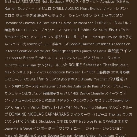
Bistro LA REGARADE
Nuit Bordeaux
マリウス・ラフィット
Atypique
中本さん
Ramon
シルヴィー・オジュロ
CYRILL ALONZO
Mont Brulius
ヴァン・レザン・
ジャジャキスタン
ゴロワ
ジョージア国
勝山さん
ジュヴレ・シャンべルタン
Loire
Domaine de Chateau Gaillard
Matin Calme
Ishibashi san
ラ・タルバルド
Lyon chef Ishida Katsumi
Bistro Trois
醸造元
MOF ローラン・デュシェーヌ
Amours
ボジョレ・ヌーヴォー
ジュリアン・ドゥラン
Marugo Groupe
ゆう子さ
ん
シェフ・丈
Macéo
ポール・ボキューズ
Sophia Bauchet
Président Association
Souvignargues
自然派ワイン
Internationale de Sommeliers
Quinta do Carril
ビオジョレーヌ
Bistro Simba
La Cadette
ル・スラ
CPVメンバー
OGM
Loïc ROURE
Sebastien Chatillon
サンタムール
Minette Suzuki san
Petit
Max
タンキエット・ママン
Conception Kato san
レイモン
日仏商事
2018年収穫
Paris
パリ観光
ラピエール
FOODAL
ESPOAよろずや
AC Brouilly
Yve chef
パ
リ・夕焼けのセーヌ河
Restaurant 3 étoiles Auberge du Puis
ダンス・アンコール
カシェットのまさシェフ
斉藤順子さん
パリ14区
Davide Chapelle
スイーツ
ヴァ
ン・ナチュールのビストロの歴史
メドック・グランヴァン
オゼ
SILEX Sauvignon
Banyuls-sur-Mer
2016
Paris Vini Vision
Mr. Yasuhiro Shibuya
マルゴ・グルー
DOMAINE NICOLAS CARMARANS
プ
ワインカーヴ・パピーユ
Thomas
ヴァカ
Bistro Shimba
Shubidoba
CPV菊池まどか
ンス
OFF DE OUFF
bistro de Paris
インポーター「サンフォニー」
Jean-Marie Vergé
シャトー・シャンション
ブルノ・
Meryl et Géraldine Croizier
Bodega Cauzon
Nonura Unison Fujiki san