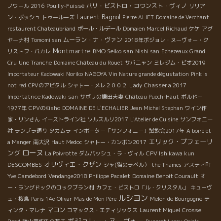
パリ・ビストロ・コワンスト・ヴィノ
ノワール 2016
Pouilly-Fuissé
リリア
Laurent Bagnol
ン・ボッシュ
トゥールーズ
Pierre ALIET
Domaine de Verchant
restaurent Chateaubriand
ポール・ルデール
Domaien Marcel Richaud
ケケ
アグ
ムーラン・ナ・ヴァン
ヤーナ村
Tomomi san
2018年ボジョレ・ヌーヴォー・ク
Montmartre
BMO Seiko san
リストフ・パカレ
Nishi san
Echezeaux Grand
Cru
Une Tranche
Domaine Château du Rouet
サバニャン
ミレジム・ビオ2019
Importateur Kadowaki Noriko
NAGOYA Vin Nature grande dégustation
Pink is
Lady Chassera 2017
not red
CPVのアビタル
シャトー・メレ２００２
Importatrice Kadowaki san
サボリの鎌田夫妻
Château Puech-Haut
ボルドー
1977年
CPVのKisho
DOMAINE DE L'ECHALIER
Jean Michel Stephan
ワイン作
家・リンさん
イーストライン社
ソルスルリ2017
L'Atelier de Cuisine
サンフォニー
社
ランブラ通り
タカムラ
インポーター「サンフォニー」試飲会2017年
A boire et
エリック・プフェーリ
a Manger
南大沢
Haut Medoc
シャトー・カンボン2017
ローヌ
ング
La Poivrotte
ダムバッシュ・ラ・ヴィル
CPV Ishikawa kun
オリヴィエ・クザン
DESCOMBES
シャ(猫のラベル）
the Thames
アスティ町
Yve Camdebord
Vendange2018 Philippe Pacalet
Domaine Benoit Courault
オ
ー・ラングドックのロックブラン村
カフェ・ビストロ「ル・クリスタル」
キューヴ
ルシヨン
ェ・桜島
Paris 14e
Olivar
Mas de Mon Père
Melon de Bourgogne
テ
マコン
ィンタ・マレナ
コマックス・エティリックス
Laurent Miquel
Crosse
ボジョレー・ヌーヴォー