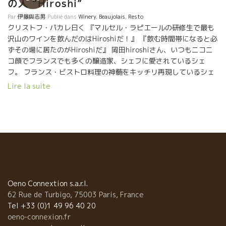
の人 “Hiroshi”
Par
伊藤與志男
Publié dans
Winery
,
Beaujolais
,
Resto
クリストフ・パカレ曰く 『マルセル・ラピエールの研修生で最も
沢山のワインを飲んだのはHiroshiだ！』 『飲む時間帯になると必
ずその場に居たのがHiroshiだ』 岡田hiroshiさん、いつもニコニ
コ顔でフランスでも多くの醸造家、シェフに愛されているシェ
フ。 フランス・ビストロ料理の神髄をキッチリ再現しているシェ
フ。 クリストフと一緒にいて、ここ来ない訳には行かない。 セミ
Lire la suite
ナーが終わった夕方、寸暇を利用してアペロをやりに飛ばして
bistro OKADAにやって来た。 HIROSHIさんは、フランス
のBistronomieビストロノミのレジェンドYves Camdebordeイ
ヴ・カムドボルドがやってたラ・レガラード“LA REGARADE”で、
修業して来たシェフだ。 ビストロノミとは、1992年にパリにイヴ
さんが開いたビストロ ラ・レガラードの料理のスタイルのこと
を当時のジャーナリストがBistronomieビストロノミと呼んだ。連
日連夜、満員のセンセーショナルなビストロだった。 新鮮なテロ
ワール素材を使って、偉大なフレンチ料理の神髄を簡素なビスト
Oeno Connextion s.a.r.l.
ロのテーブルの上の表現した料理。 勿論、そんな料理に合うのは
62 Rue de Turbigo, 75003 Paris, France
自然派ワインに決まっている。 そんな料理を東京・広尾
Tel +33 (0)1 49 96 40 20
で忠実に再現しているのがBISTRO OKADAだ。美味しいよ！
oeno-connexion.fr