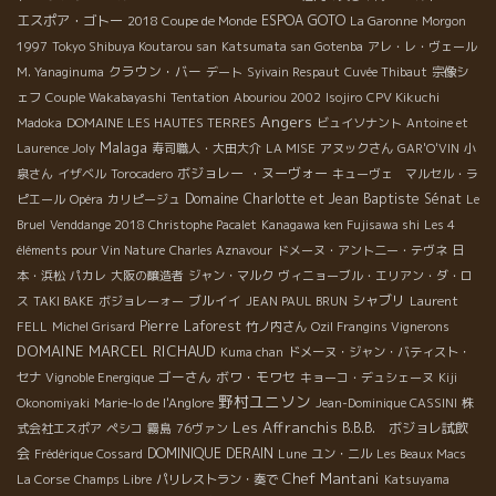
エスポア・ゴトー
ESPOA GOTO
2018 Coupe de Monde
La Garonne
Morgon
1997
Tokyo Shibuya Koutarou san
Katsumata san Gotenba
アレ・レ・ヴェール
クラウン・バー
M. Yanaginuma
デート
Syivain Respaut
Cuvée Thibaut
宗像シ
ェフ
Couple Wakabayashi
Tentation
Abouriou 2002
Isojiro
CPV Kikuchi
Angers
Madoka
DOMAINE LES HAUTES TERRES
ビュイソナント
Antoine et
Malaga
Laurence Joly
寿司職人・大田大介
LA MISE
アヌックさん
GAR'O'VIN
小
ボジョレー ・ヌーヴォー
泉さん
イザベル
Torocadero
キューヴェ マルセル・ラ
Domaine Charlotte et Jean Baptiste Sénat
ピエール
Opéra
カリピージュ
Le
Bruel
Venddange 2018 Christophe Pacalet
Kanagawa ken Fujisawa shi
Les 4
éléments pour Vin Nature
Charles Aznavour
ドメーヌ・アント二ー・テヴネ
日
本・浜松
パカレ
大阪の醸造者
ジャン・マルク
ヴィニョーブル・エリアン・ダ・ロ
ブルイイ
シャブリ
ス
TAKI BAKE
ボジョレーォー
JEAN PAUL BRUN
Laurent
Pierre Laforest
FELL
Michel Grisard
竹ノ内さん
Ozil Frangins Vignerons
DOMAINE MARCEL RICHAUD
Kuma chan
ドメーヌ・ジャン・バティスト・
ゴーさん
ボワ・モワセ
セナ
Vignoble Energique
キョーコ・デュシェーヌ
Kiji
野村ユニソン
Okonomiyaki
Marie-lo de l'Anglore
Jean-Dominique CASSINI
株
Les Affranchis
B.B.B. ボジョレ試飲
式会社エスポア
ペシコ
霧島
76ヴァン
会
DOMINIQUE DERAIN
Frédérique Cossard
Lune
ユン・ニル
Les Beaux Macs
Chef Mantani
La Corse
Champs Libre
パリレストラン・奏で
Katsuyama