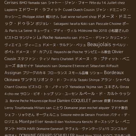
Cerises
BMO Yamada san
シャトー・ジャン・フォー
Fête du 14 Juillet chez
エドワード・ラフィット
Lapierre
Cuveé Ouech Cousin
ジャン・ドミニック・
ドメーヌ・ドミニ
Sud
カッシーニ
Philippe Alliet
梶川さん
wine naturel shop
ック・ドゥラン
Iwata Koki san
ボジョレ・
Sakagami
Pascale Choime
ポー
ル
Paris La Seine
キューヴェ・ブディ・ヴィル
Millésime Bio 2018
小松屋さんの
La Pioche
ビストロ
サンジャン
Nakamoto san
ドゥニー・デシャン
カリニャン・
Beaujolais
ヴィエイユ・ヴィーニュ
ドメーヌ・サルナン・ベリュ
サぺルリ・
Olivier
ポぺト
ドメーヌ・デ・カプリエ
Hayashi de Pioche
サンピエール教会
Cousin
ステファン・ティソ
ドメーヌ・ラ・プティット・べニ
Paris Chatelet
ューズ
奈良セイヤ
Takahashi san
Domaine Etienne et Sébastien Riffault
Bordeaux
Assignan
ブジーグのカキ
フローランス
スモール品種
リショー
Okinawa
サンテミリオン
アラン・シャペル
ク・ド・フードル
Tazaki Shinya
ユキさん
Chant Coucou
ビストロ・ラ・ノティック
Yamadaya Yajima san
Ginza
ルペール・ド・カルトゥッシ
4 cho-me
サロン・ビオ・トップ
リン・ユーセン
ュ
Damien COQUELET
Bonne Peche
Mouressipe Rosé
pensee
夜景
Emmanuel
Domaine jean michel alquier
Leroy
TosaYamada Mitani san
ことり
マドナ教会
シェフ・リョウさん
オーヴェルニュ
Simone mère de Derain
Fronton
パティ・デ・
Montpellier
レ・ぺニ
ロジエル
Kendo 8 dan Yoshimura Kenichi
オーストリア
タント
MATA HARI
Domaine Ganevat
タヴェル・ヴァンタージュ15
コンコルド
DOMAINE GERARD SCHUELLER
谷井さん
Pinot Noir 2016
ドウロ
アラモン品