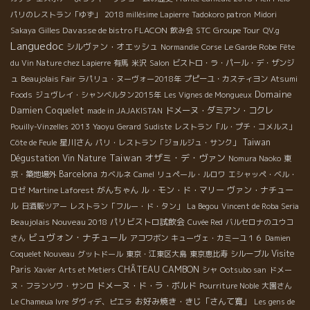
パリのレストラン「ゆず」
2018 millésime Lapierre
Tadokoro patron
Midori
Gilles Davasse de bistro FLACON
STC Groupe Tour
Sakaya
飲み会
QV.g
Languedoc
シルヴァン・オエッシュ
Normandie
Corse
Le Garde Robe
Fête
du Vin Nature chez Lapierre
有馬
米沢
Salon
ビストロ・ラ・パール・デ・ザンジ
ュ
Beaujolais Fair
ラパリュ・ヌーヴォー2018年
プピーユ・カスティヨン
Atsumi
Domaine
Foods
ジュヴレイ・シャンベルタン2015年
Les Vignes de Mongueux
Damien Coquelet
ドメーヌ・ダミアン・コクレ
made in JAJAKISTAN
Pouilly-Vinzelles 2013
Yaoyu
Gerard
Sudiste
レストラン「ル・プチ・コメルス」
星川さん
Taiwan
Côte de Feule
パリ・レストラン「ジョルジュ・サンク」
Taiwan
オザミ・デ・ヴァン
Dégustation Vin Nature
Nomura Naoko
東
Barcelona
京・築地場外
カベルネ
Camel
リュペール・ルロワ
エシャッペ・ベル・
がんちゃん
ル・モン・ド・マリー
ヴァン・ナチュー
ロゼ
Martine Laforest
ル
日酒販ツアー
レストラン「フルー・ド・タン」
La Begou
Vincent de Roba Seria
Beaujolais Nouveau 2018
パリビストロ試飲会
Cuvée Red
バルセロナのユウコ
ビュヴォン・ナチュール
さん
アコワボン
キューヴェ・カミーユ１６
Damien
Visite
Coquelet Nouveau
グットドール
東京・江東区大島
東京恵比寿
シルーブル
Paris
CHÂTEAU CAMBON
Xavier
Arts et Metiers
シャ
Ootsubo san
ドメー
ドメーヌ・ド・ラ・ボルド
ヌ・フランソワ・サンロ
Pourriture Noble
大園さん
お好み焼き・きじ「さんて寛」
Le Chameua Ivre
ダヴィデ、ピエラ
Les gens de