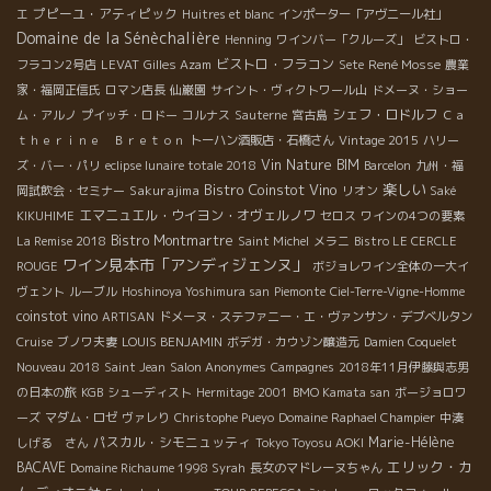
プピーユ・アティピック
エ
Huitres et blanc
インポーター「アヴニール社」
Domaine de la Sénèchalière
Henning
ワインバー「クルーズ」
ビストロ・
ビストロ・フラコン
René Mosse
フラコン2号店
LEVAT
Gilles Azam
Sete
農業
家・福岡正信氏
ロマン店長
仙巌園
サイント・ヴィクトワール山
ドメーヌ・ショー
シェフ・ロドルフ
ム・アルノ
プイッチ・ロドー
コルナス
Sauterne
宮古島
Ｃａ
ｔｈｅｒｉｎｅ Ｂｒｅｔｏｎ
トーハン酒販店・石橋さん
Vintage 2015
ハリー
Vin Nature BIM
ズ・バー・パリ
eclipse lunaire totale 2018
Barcelon
九州・福
Bistro Coinstot Vino
楽しい
Sakurajima
岡試飲会・セミナー
リオン
Saké
エマニュエル・ウイヨン・オヴェルノワ
KIKUHIME
セロス
ワインの4つの要素
Bistro Montmartre
La Remise 2018
Saint Michel
メラニ
Bistro LE CERCLE
ワイン見本市「アンディジェンヌ」
ROUGE
ボジョレワイン全体の一大イ
ヴェント
ルーブル
Hoshinoya Yoshimura san
Piemonte
Ciel-Terre-Vigne-Homme
coinstot vino
ARTISAN
ドメーヌ・ステファニー・エ・ヴァンサン・デブベルタン
Cruise
ブノワ夫妻
LOUIS BENJAMIN
ボデガ・カウゾン醸造元
Damien Coquelet
Nouveau 2018
Saint Jean
Salon Anonymes
Campagnes
2018年11月伊藤與志男
の日本の旅
KGB
シューディスト
Hermitage 2001
BMO Kamata san
ボージョロワ
ーズ
マダム・ロゼ
ヴァレり
Christophe Pueyo
Domaine Raphael Champier
中湊
パスカル・シモニュッティ
Marie-Hélène
しげる さん
Tokyo Toyosu AOKI
エリック・カ
BACAVE
Domaine Richaume 1998 Syrah
長女のマドレーヌちゃん