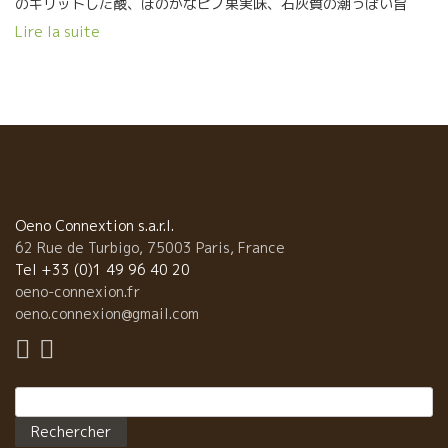
のキリットした酸、ほのかなピノ果実味、石灰質の潮っぽい旨
味、胃は活発に動きだした。 流石のEmilieエミリーのお勧めアペ
Lire la suite
ロ！ パリの象徴のモンマルトルの丘にあるBistro Grand 8グラ
ン・ユイットゥにて。
Oeno Connextion s.a.r.l.
62 Rue de Turbigo, 75003 Paris, France
Tel +33 (0)1 49 96 40 20
oeno-connexion.fr
oeno.connexion@gmail.com
Rechercher :