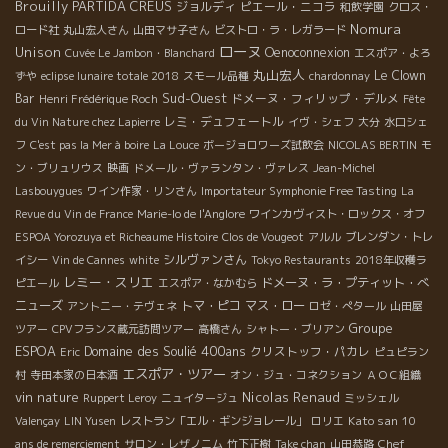
Brouilly
PARTIDA CREUS
ジョルディ
ピエール・ニコラ
和飲学園
クロス・
Nomura
ロード社
丸山宏人さん
山田マサ子さん
ビストロ・ラ・レガラード
ローヌ
Unison
Oenoconnexion
Cuvée Le Jambon・Blanchard
エスポア・よろ
丸山宏人
Le Clown
ずや
eclipse lunaire totale 2018
スモール品種
chardonnay
Sud-Ouest
Bar
ドメーヌ・フィリップ・デルメ
Henri Frédérique Roch
Fête
レミ・デュフェートル
du Vin Nature chez Lapierre
イヴ・シェフ
大分
水口シェ
フ
C'est pas la Mer à boire
La Louce
ボージョロワーズ試飲会
NICOLAS BERTIN
モ
ン・ブリュリウス
映画
ドメール・ヴァランタン・ヴァレス
Jean-Michel
Lasbouygues
ワイン作家・リンさん
Importateur Symphonie Free Tasting
La
Revue du Vin de France
Marie-lo de l'Anglore
ワインカヴィスト・ロックス・オフ
ESPOA Yorozuya et Richeaume Histoire
Clos de Vougeot
アルル
ブレンダン・トレ
シルヴァンさん
イシー
Vin de Cannes
white
Tokyo Restaurants
2018年収穫ラ
レミー・スリエ
ドメーヌ・ラ・プティット・べ
ピエール
エスポア・なかむら
ニューズ
トマ・ピコ
マス・ロー
アントニー・テヴェネ
ロゼ・ぺタール
山田屋
Groupe
ツアー
CPVフランス蔵元訪問ツアー
高橋さん
シャトー・ブリアン
ESPOA
Domaine des Soulié 400ans
クリストッフ・パカレ
Eric
ピュピラン
エスポア・ツアー
村
寺田本家の日本酒
オン・ジュ・コネクション
ＡＯＣ組織
vin nature
Nicolas Renaud
Ruppert Leroy
ニュイタージュ
ミッシェル
Kato san
Valençay
LIN Yusen
レストラン「エル・ギンジョレール」
ロリエ
10
Chef
ans de remerciement
サロン・レザノニム
竹下正樹
Take chan
山田恭路