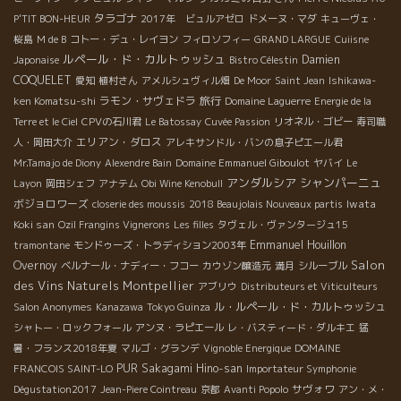
タラゴナ
P'TIT BON-HEUR
2017年 ビュルアゼロ
ドメーヌ・マダ
キューヴェ・
桜島
M de B
コトー・デュ・レイヨン
フィロソフィー
GRAND LARGUE
Cuiisne
ルペール・ド・カルトゥッシュ
Damien
Japonaise
Bistro Célestin
COQUELET
愛知
植村さん
アメルシュヴィル畑
De Moor
Saint Jean
Ishikawa-
ラモン・サヴェドラ
旅行
ken Komatsu-shi
Domaine Laguerre
Energie de la
Terre et le Ciel
CPVの石川君
Le Batossay
Cuvée Passion
リオネル・ゴビー
寿司職
エリアン・ダロス
人・岡田大介
アレキサンドル・バンの息子ピエール君
Mr.Tamajo de Diony
Alexendre Bain
Domaine Emmanuel Giboulot
ヤバイ
Le
アンダルシア
シャンパーニュ
Layon
岡田シェフ
アナテム
Obi Wine Kenobull
ボジョロワーズ
Iwata
closerie des moussis
2018 Beaujolais Nouveaux partis
Koki san
Ozil Frangins Vignerons
Les filles
タヴェル・ヴァンタージュ15
Emmanuel Houillon
tramontane
モンドゥーズ・トラディション2003年
Salon
Overnoy
ベルナール・ナディー・フコー
カウゾン醸造元
満月
シルーブル
des Vins Naturels Montpellier
アブリウ
Distributeurs et Viticulteurs
ル・ルペール・ド・カルトゥッシュ
Salon Anonymes
Kanazawa
Tokyo Guinza
シャトー・ロックフォール
アンヌ・ラピエール
レ・バスティード・ダルキエ
猛
暑・フランス2018年夏
マルゴ・グランデ
Vignoble Energique
DOMAINE
PUR
Sakagami Hino-san
FRANCOIS SAINT-LO
Importateur Symphonie
サヴォワ
Dégustation2017
Jean-Piere Cointreau
京都
Avanti Popolo
アン・メ・