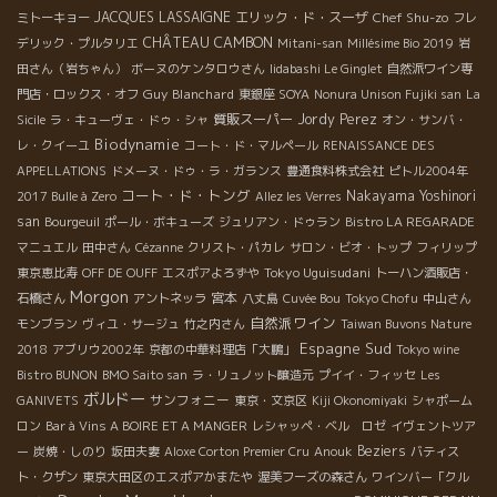
JACQUES LASSAIGNE
エリック・ド・スーザ
Chef Shu-zo
ミトーキョー
フレ
CHÂTEAU CAMBON
デリック・プルタリエ
Mitani-san
Millésime Bio 2019
岩
田さん（岩ちゃん）
ボーヌのケンタロウさん
Iidabashi Le Ginglet
自然派ワイン専
Guy Blanchard
門店・ロックス・オフ
東銀座 SOYA
Nonura Unison Fujiki san
La
質販スーパー
Jordy Perez
Sicile
ラ・キューヴェ・ドゥ・シャ
オン・サンバ・
Biodynamie
レ・クイーユ
コート・ド・マルペール
RENAISSANCE DES
APPELLATIONS
ドメーヌ・ドゥ・ラ・ガランス
豊通食料株式会社
ピトル2004年
コート・ド・トング
Nakayama Yoshinori
2017 Bulle à Zero
Allez les Verres
san
Bourgeuil
ポール・ボキューズ
ジュリアン・ドゥラン
Bistro LA REGARADE
マニュエル
田中さん
Cézanne
クリスト・パカレ
サロン・ビオ・トップ
フィリップ
Tokyo Uguisudani
東京恵比寿
OFF DE OUFF
エスポアよろずや
トーハン酒販店・
Morgon
宮本
石橋さん
アントネッラ
八丈島
Cuvée Bou
Tokyo Chofu
中山さん
自然派ワイン
モンブラン
ヴィユ・サージュ
竹之内さん
Taiwan Buvons Nature
Espagne Sud
2018
アブリウ2002年
京都の中華料理店「大鵬」
Tokyo wine
Bistro BUNON
BMO Saito san
ラ・リュノット醸造元
プイイ・フィッセ
Les
ボルドー
サンフォニー
GANIVETS
東京・文京区
Kiji Okonomiyaki
シャポーム
ロン
Bar à Vins A BOIRE ET A MANGER
レシャッペ・ベル ロゼ
イヴェントツア
Beziers
ー
炭焼・しのり
坂田夫妻
Aloxe Corton Premier Cru
Anouk
バティス
ト・クザン
東京大田区のエスポアかまたや
渥美フーズの森さん
ワインバー「クル