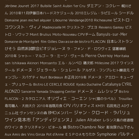
Jérôme Jouret
ダミアン・コクレー
2017
Bulbille
Saint Aubin 1er Cru
梶川さ
シードル
ん
2018年11月伊藤日本ハードスケジュール
2018ミレジム・ラピエール
ビストロ・
Domaine jean michel alquier
Libourne
Vendange2018 Richeaume
コワンスト・ヴィノ
Madmoiselle M
クリストフ・プエヨ
Reviens Gamay
ビス
Banyuls-sur-Mer
トロ・ソワッフ
Mont Brulius
Moto-Nouveau
CPVチーム
Gilles Davasse de bistro FLACON
日本レストラン
Domaine de Montgilet
film
びそう
自然派試飲会ビオジョレーヌ
ラ・フォン・ド・ロりヴィエ
猛暑継続
Pierre Overnoy
2018年
シャトー・マルゴー
ラ・ミーゾ・ヴェール
Moritaka
san
Ishikawa Akinori
Monsanto
エル・ルンベロ
磯次郎
Millesime 2017
ワインス
ドメーヌ・ジェラール・シュレール
クール
アルザス・フンブレヒト醸造元
ヴ
ォンゴレ・スパゲティ
Nuit Bordeaux
お正月2019年
ドメーヌ・アミロー
キューヴ
Catalunya
CYRIL
ェ・プリュサール
Bistro LE CERCLE ROUGE
Kyoko Duchaîne
ドメーヌ・ムレシップ
ALONZO
Sancerre
Yamada Shopping Center
Bistro
オリヴィエ・コーエン
FLACON - 2
カタロニア人
シャ(猫のラベル）
Trouillas
CPV パリオフィス
寿司職人・大田大介
2018年皆既月食
KM31
石田克己
ADヴィ
ジャン・クロード・ラパリュ
BMOメンバー
ニュム社
ヴァンセンヌの森
ワイン見本市「アンディジェンヌ」
Julien Altaber
レランス島の修道僧
Bistro Chambre Noir
のワイン
赤
クリスチャン・ビネール
鍋
彫刻家の山下さん
Symphonie
パルティ
Aux Amis des Vins Ginza
Pot d'Anne
ＥＳＰＯＡもりたか