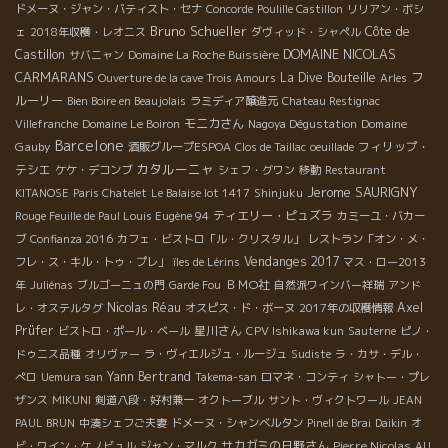
ドメーヌ・ジャン・バティスト・セナ
Concorde
Poulille Castillon
リリアン・ボシ
Bruno Schueller
Côte de
ェ
2018年収穫・レオニス
ダヴィッド・シャペル
DOMAINE NICOLAS
Castillon
サバニャン
Domaine La Roche Buissière
CARMARANS
La Dive Bouteille
フ
Ouverture de la cave Trois Amours
Arles
ルーリー
Bien Boire en Beaujolais
ラミディア醸造元
Chateau Restignac
モニカさん
Domaine
Villefranche
Domaine Le Boiron
Nagoya Dégustation
Barcelone
Gauby
フィリップ・
酒販グループESPOA
Clos de Taillac
oeuillade
カタルーニャ
テシエ
ケケ・デコンブ
シェフ・グワン
移動
Restaurant
Jerome SAURIGNY
KITANOSE
Paris Chatelet
Le Balaise lot 1417
Shinjuku
ティエリー・ピュズラ
Rouge Feuille de Paul Louis Eugène 94
カミーユ・バカー
ブ
Confianza 2016
カフェ・ビストロ「ル・クリスタル」
レストラン「オン・メ・
Vendanges 2017
フレ・ス・キル・トゥ・プレ」
îles de Lérins
マス・ロー2013
ＢＭО社
年
Juliénas
ブルゴーニュの門
Garde Fou
自然派ワインバー祥瑞
アンド
Nicolas Réau
Axel
レ・オステルタグ
オスピス・ド・ボーヌ
2017年の収穫情報
Prüfer
星川さん
ビストロ・ポール・ベール
CPV Ishikawa kun
Sauterne
ピノ・
ドゥニス品種
オリヴァー
ラ・ヴィエルジュ・ルージュ
Sudiste
ラ・カサ・デル・
Yann Bertrand
ぺロ
Uemura san
Takema-san
ロマネ・コンティ
シャトー・プレ
ザンス
MIKUNI
剣道八段・好村兼一
オクトーブル
サント・ヴィクトワール
JEAN
PAUL BRUN
中湊シェフご夫妻
ドメーヌ・シャンベルタン
Pinell de Brai
Daikin
オ
サカガミの日野さん
Pierre Nicolas
ビ・ワイン・ケノビュル
ジャン・マルク
AU