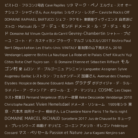
マーク・ペノ
ビストロ・フラコン2号店
Cave Papilles
リタ
エルヴェ・スオ
オー
ナシェフ・シャヴィさん
Aux Argillas
シルヴァン・レスポー
Caviste Rocks Off
DOMAINE RAPHAEL BARTUCCI
シェフ・タケモト
東銀座ヴィヴィエンヌ
自然派ビ
ル・ブ・デュ・モンド
ドメーヌ・ル・ブ・デュ・モン
ストロ・Matsuki
ド
Gevrey-Chambertin
Domaine Ad Vinum
Quinta do Carril
シャトー・プピ
Bistro Paul
ーユ・コート・ド・カスティヨン
ブラーヴ・マルゴ
ソルスルリ2017
Bert Dégustation
2018
Les Etats-Unis
VINITALY
彫刻家の山下亮太さん
Vendange Lapierre
La Robe et le Palais
Bistro La Nautique
Chef Kikuchi Yuji
モル
Côtes Rotie
Chef Yujiro san
・ G
Domaine Etienne et Sébastien Riffault
ゴン村
愛
ムロン・ド・ブルゴーニュ
アシニャン
Languedoc Assignan
Sylvie
加藤さん
Augereau
Gaillac
レストラン・フェルナンデーズ
Avenue des Champs-
グラナダ
Elysées
Hospice de Beaune
Edouard Adam
ボデグイジャ・デ・ラル・
COSMIC
ラド
バー・ア・ヴァン「ア・ボワール・エ・ア・マンジェ」
Les Clapas
Keke Descombe
ラスト営業日
Pernand Vergelesse
ボルドー夜景
Venddange 2018
Vivien Hemelsdael
東
Christophe Pacalet
ドメーヌ・リショーム 1989年シラ
京・六本木
La Chambre Noire Paris 11e
田所オーナー
桐谷さん
Paris night
DOMAINE MARCEL RICHAUD
Sorcellerie 2017
Jus de Chausette
キューヴ
ェ・プレッシウーズ
串揚げ
オリビエ・コーエン
アメリカ・オレゴン
Frédérique
マス・ぺリセール
Passion et Nature
Jura Kagami Kenjiro san
Cossard