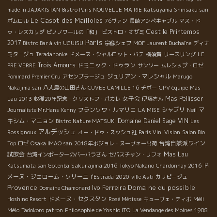
made in JAJAKISTAN
Bistro Paris NOUVELLE MAIRIE
Katsuyama Shinsaku san
Le Casot des Mailloles
ポムロル
76ヴァン
長崎アンペキャブル
マス・ド
C'est le Printemps
ゥ・レスカリダ
ピノノワールの「和」
ビストロ・オザミ
Paris
2017
Bistro Bar à vin UGUISU
宗像シェフ
MOF Laurent Duchaîne
ディナ
ミタージュ
Teradanonke
ドメーヌ・シャルロット・バテ
横須賀
リースリング
LE
Trois Amours
ドミニック・ドゥラン
PRE VERRE
サンソー
ムレシップ・ロゼ
ジュリアン・マレシャル
Pommard Premier Cru
アセンブラージュ
Marugo
Nakajima san
八丈島の山田さん
CUVEE CAMILLE 16
チボー
CPV équipe
Mas
女子会
Mas Pellisser
Lau 2013
収穫20年記念・クリストフ・パカレ
伊藤さん
フランソワ・ルマリエ
シャブリ
マ
Journaliste Mr.Hans
Kenny
LA MISE
Neil
VIN
キシム・マニョン
Domaine Daniel Sage
Bistro Nature MATSUKI
Les
アルデッシュ
Rossignoux
オー・ドゥ・スッシュ社
Paris Vini Vision
Salon Bio
台湾自然派ワイン
Top
ロゼ
Osaka IMAO san
2018年ボジョレ・ヌーヴォー出荷
試飲会
Mas Lau
台湾インポーターのバーバラさん
セバスチャン・リフォ
Sakurajima 2016
ド
Katsumata san Gotenba
Tokyo Nakano
Chardonnay 2016
メーヌ・ジェローム・ソリーニ
l'Estrada
2020
ville Asti
カリピージュ
Provence
Ivo Ferreira
Domaine du possible
Domaine Chamonard
ドメーヌ・セクスタン
Méli
Hoshino Resort
Rosé Métisse
キューヴェ・ティボ
Mélo
Tadokoro patron
Philosophie de Yoshio ITO
La Vendange des Moines 1988