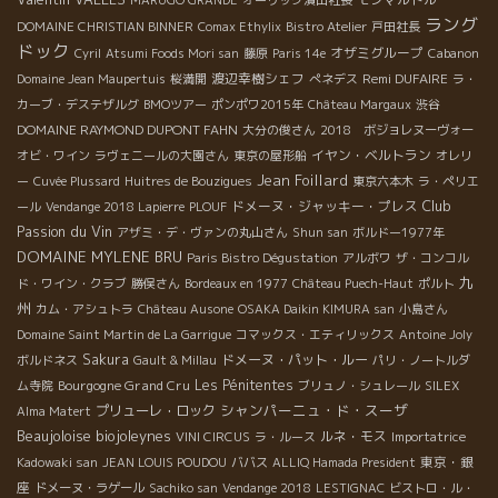
ラング
DOMAINE CHRISTIAN BINNER
Comax Ethylix
Bistro Atelier
戸田社長
ドック
オザミグループ
Cyril
Atsumi Foods Mori san
藤原
Paris 14e
Cabanon
渡辺幸樹シェフ
Remi DUFAIRE
Domaine Jean Maupertuis
桜満開
ぺネデス
ラ・
カーブ・デステザルグ
BMOツアー
ポンポワ2015年
Château Margaux
渋谷
DOMAINE RAYMOND DUPONT FAHN
大分の俊さん
2018 ボジョレヌーヴォー
イヤン・ベルトラン
オビ・ワイン
ラヴェニールの大園さん
東京の屋形船
オレリ
Jean Foillard
ー
Cuvée Plussard
Huitres de Bouzigues
東京六本木
ラ・ペリエ
Club
ドメーヌ・ジャッキー・プレス
ール
Vendange 2018 Lapierre
PLOUF
Passion du Vin
アザミ・デ・ヴァンの丸山さん
Shun san
ボルドー1977年
DOMAINE MYLENE BRU
Paris Bistro Dégustation
アルボワ
ザ・コンコル
九
ド・ワイン・クラブ
勝俣さん
Bordeaux en 1977
Château Puech-Haut
ポルト
州
カム・アシュトラ
Château Ausone
OSAKA Daikin KIMURA san
小島さん
Domaine Saint Martin de La Garrigue
コマックス・エティリックス
Antoine Joly
Sakura
ドメーヌ・パット・ルー
ボルドネス
Gault & Millau
パリ・ノートルダ
Bourgogne Grand Cru
Les Pénitentes
ム寺院
ブリュノ・シュレール
SILEX
シャンパーニュ・ド・スーザ
プリューレ・ロック
Alma Matert
Beaujoloise
biojoleynes
ルネ・モス
VINI CIRCUS
ラ・ルース
Importatrice
東京・銀
Kadowaki san
JEAN LOUIS POUDOU
ババス
ALLIQ Hamada President
座
ドメーヌ・ラゲール
Sachiko san
Vendange 2018
LESTIGNAC
ビストロ・ル・