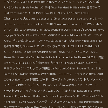
ーダ・クレウス
Calim
Pays-Bas
松尾シェフ
ジュヴレイ・シャンベルタン
ポー
ル・ジレ
Hayashi de Pioche
レンヌ村
Toda President
Millésime Bio
渥美フーズ
Huitres et blanc
パリ・国虎のうどん
ガロ・ヴァン
お好み焼き「きじ」
Champagne Jacques Lassaigne
Granada
Domaine de Verchant
シーク
トロワザム−ル
レット・パーティー
Chef Kikuchi
2018 Nouveaux au Japon
ソ
フィア・ボシェ
Chateaubriand
Pascale Choime
DOMAINE DE L'ECHALIER
Tokyo
Beaune
Nagoya
ブラインドテースティング
Domaine Ad Vium
ビストロ・サンマ
ルタン
パリのビストロ
ル・スティアンゴルジュ・ルージュ
chef Mizukuchi
BMO
LE MONT DE MARIE
社のマサコさん
Shonan
ビストロ・ヴィヴィエンヌ
ホテ
ル・ボマ
Ebisu
La Désirée
Academie de Vin Tokyo
イオデ
ヴァンサン・ムラン
Domaine Elodie Balme
YUZU
Pierre fils d'Alexandre Bain
bistro de Paris
山田屋
DESCOMBES
Cabernet-Franc
セミ・
の矢島さん
OGM
cuvée Coup de Foudre
マセラッション・カルボニック醸造
Tokyo Ebisu
La Font de L'Olivier
Thomas
Shubidoba
Breze 11
大榮産業
収穫2018年・ドミニック・ドゥラン
谷井さん
感動
酢飯屋
ガード・ローブ
ソントル
のワイン
Event Tour
ハヤリテラス
ドメーヌ・
台湾インポーターのレベッカさん
ラピエール
自然派ワイン・インポーター・
イーストライン社
イザベル
レ・ザノ二ム
パリ・ベルヴィル
Iidabashi Méli Mélo
Ten
Alliq Fujimoto san
Bistro La Part des Anges
Cuvée Voilà
レカール lot 1016
ドメーヌ・プリューレ・ロック
Aichi ken ATSUMI FOODS
Rosé Pamplemousse
ラ・プラツ
Mas de Mon Père
デート
Phenix
ヴァン・レザン・ゴロワ
2018 Coupe