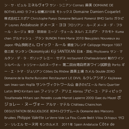
ミネルヴォワ
麻美
ン・サ・ビュル
サン・シニアン
Cornas
DOMAINE DE
Domaine Damien Coquelet
BOTHELAND
ラフォレ収穫2018年
モトックス
株式会社エスポア
Christophe Pueyo
Domaine Belluard
Pomerol
BMO Saito
ガラピ
Andalousie
ドメーヌ・ヨヨ
ア
Leynes
フロリアン・ルーズ
メーヌ・デ・フラ
ール・ルージュ
東京・世田谷
ミーゾ・ヴェール
ネルハ
エスポア・ ナカモト
Kuma
chan
グルナッシュ・ブラン
BUNON
Frère Marie
2018 Beaujolais Nouveaux au
ロイック・ルール
中山良則さん
Japon
銀座フレンチ
Callipyge
Morgon 1997
Okonomiyaki Kiji SANTEKAN
弥三郎
サンタン
日本・浜松
Phylloxera
サン・マ
ルタン・デ・ラ・ガリッグ
レミー・セデス
restaurent Chateaubriand
剣のワイン
第二回台湾自然派ワイン試飲会
シルベール・トリシャールのヌーヴォー
Porto
ギ
Côtes Du Rhône
酒美土場
ー・エ・トマ・ジュリアン
カメル
Double ZERO
ルクレアシオン
Domaine de la Roche Buissière
Restaurant LE DIVIL
Kajikawa
サントヴィクトワール山
san
Imao-san
Hop'là
息子のピエール
Paris Quartier
フィリップ・アリエ
プピーユ・アティピック
Latin
BMO Kiritani san
Abriou
ボ
TosaYamada Mitani san
Penedès
cuvée Marcel Lapierre 2009
Gaec du Mazel
ジョレー・ヌーヴォー
アルマ・マテル
Château Chainchon
DEGUSTATION BEAUJOLOISE
BOMトロワザムール
Domaine des Maisons
Philippe Valette
Brulées
Le Verre Vole
La Flou
Cuvée Bedit Vilou
Octopus
サロ
Côte de
セーヌ河
ン・リレエル
モンカルメス 2011年
Spain Andalucia