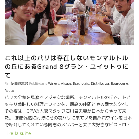
これ以上のパリは存在しないモンマルトル
の丘にあるGrand 8グラン・ユイットゥに
て
Par
伊藤與志男
Publié dans
Winery
,
Alsace
,
Beaujolais
,
Distributor
,
Bourgogne
,
Resto
パリの全貌を見渡すマジックな場所、モンマルトルの丘で、トビ
ッキリ美味しい料理とワインを、最高の仲間とやる幸せな夕べ。
その夜は、CPVの大阪スタッフ石川君夫妻が日本からやって来
た。 ほぼ偶然に同時にその夜パリに来ていた自然派ワインを日本
で紹介してくれている同志のメンバーと共に大好きなビストロ・
グラン・ユイットにやって来た。 人生、美味しいものを、志が近
Lire la suite
い人達と一緒に飲み食べするひと時は最高だ。 店主のエミリーさ