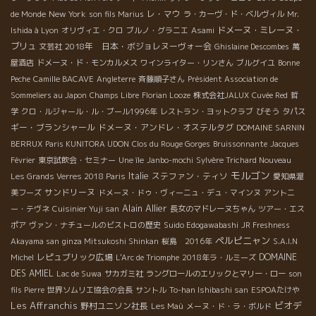
New York
レ・マウ
de Monde
son fils Marius
ラ・カーヴ・ド・ベルヴィル
Mr.
ドメーヌ・ミレーヌ・
Ishida à Lyon
オリヴィエ・クロ
ブルノ・グラニエ
Asami
ブリュ
2018年 日本・ボジョレヌーヴォー会
文芸社
Ghislaine Descombes
萬
屋酒店
ドメーヌ・ド・モンカルメス
ワインライター・リンさん
ブルグイユ
Bonne
Peche
Camille BACAVE
Angleterre
斉藤順子さん
Président Association de
Sommeliers au Japon
Champs Libre
Florian Looze
株式会社JALUX
Cuvée Red
哲
学
クロ・ルジャール・ル・ブール1996年
レストラン・ヨットクラブ
びそう
タパス
ギー・ブランシャール
ドメーヌ・アンドレ・オステルタグ
DOMAINE SARNIN
BERRUX
Paris KUNITORA UDON
Clos du Rouge Gorges
Bruissonnante
Jacques
Février
東京試飲会・セミナー
Une île
Janbo-mochi
Sylvère Trichard Nouveau
モルゴン
Italie
ステファン・ティソ
Les Grands Verres 2018 Paris
愛知県渥
サンドリーヌ
美フーズ
ドメーヌ・ドゥ・ヴィーニュ・デュ・マインヌ
アントニ
Alain Allier
ー・テヴネ
Cuisinier Yuji san
長女のマドレーヌちゃん
ツアー・エス
ポア
ヴァン・ナチュールのビストロの歴史
Suido Edogawabashi
JR Freshness
ペルピニャン
Akayama san
ginza Mitsukoshi Shinkan
桜島 2016年
S.A.I.N
レピュブリック広場
DOMAINE
Michel
L'Arc de Triomphe
2018年ラ・ルミーズ
DES AMIEL
Lac de Suwa
サカガミ社
ラングロールのエリックとマリー・ロー
son
fils Pierre
世界ソムリエ協会の会長
サントル
To-han Ishibashi san
ESPOAたけや
Les Affranchis
ビオデ
野村ユニソン社長
Les Maù
メーヌ・ド・ラ・ボルド