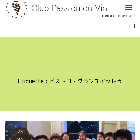
Skip
to
content
Étiquette :
ビストロ・グランユイットゥ
28
Sep