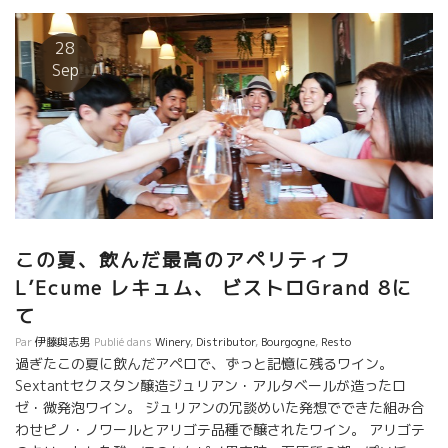
んが薦めるワインと気合の入ったビストロ料理、なんて幸せなん
だろう。 必ず魚介類メニューがあるのが嬉しい。クトーと呼ばれ
28
る長い貝のワイン蒸しに、私の大好きなValetteヴァレットのシャ
Sep
ルドネは、もういきなりノックダウン。 ★Domaine
Geschickt ドメーヌ・ゲシクト★ 白身魚にアルザスのGeshickt
ゲーシクト醸造のPhenixフェニックス 、ピノ・グリ品種を一か
月 マセラッションにたもの。 ピュアーな果実味、キレイな酸、上
品な舌触り、真っ直ぐなミネラル感、白身魚にバッチリでした。
★Jean-Claude Lapalu ジャンクロード・ラパリュ★ そして、我
らの友ジャンクロード・ラパリュが醸すガメー品種のTentationタ
ンタシオンは 牛肉ステーキに合わせた。 食べた後は、モンマルト
この夏、飲んだ最高のアペリティフ
ルの丘の上からパリの夜景を楽しめる。最高！！
L’Ecume レキュム、 ビストロGrand 8に
て
Par
伊藤與志男
Publié dans
Winery
,
Distributor
,
Bourgogne
,
Resto
過ぎたこの夏に飲んだアペロで、ずっと記憶に残るワイン。
Sextantセクスタン醸造ジュリアン・アルタベールが造ったロ
ゼ・微発泡ワイン。 ジュリアンの冗談めいた発想でできた組み合
わせピノ・ノワールとアリゴテ品種で醸されたワイン。 アリゴテ