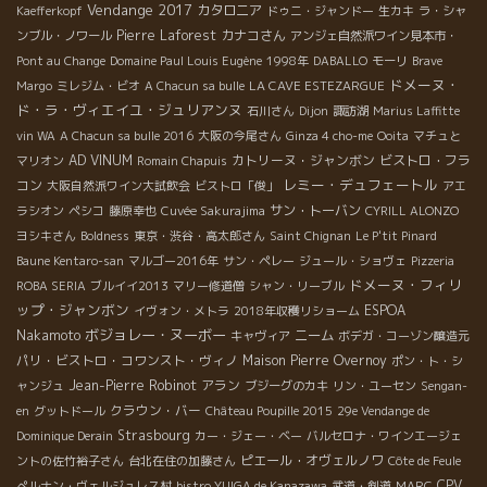
Vendange 2017
カタロニア
Kaefferkopf
ドゥニ・ジャンドー
生カキ
ラ・シャ
Pierre Laforest
カナコさん
ンブル・ノワール
アンジェ自然派ワイン見本市・
Pont au Change
Domaine Paul Louis Eugène
1998年
DABALLO
モーリ
Brave
ドメーヌ・
Margo
ミレジム・ビオ
A Chacun sa bulle
LA CAVE ESTEZARGUE
ド・ラ・ヴィエイユ・ジュリアンヌ
石川さん
Dijon
諏訪湖
Marius Laffitte
vin WA
A Chacun sa bulle 2016
大阪の今尾さん
Ginza 4 cho-me
Ooita
マチュと
AD VINUM
カトリーヌ・ジャンボン
ビストロ・フラ
マリオン
Romain Chapuis
レミー・デュフェートル
コン
大阪自然派ワイン大試飲会
ビストロ「俊」
アエ
サン・トーバン
ラシオン
ペシコ
藤原幸也
Cuvée Sakurajima
CYRILL ALONZO
ヨシキさん
Boldness
東京・渋谷・高太郎さん
Saint Chignan
Le P'tit Pinard
Baune Kentaro-san
マルゴー2016年
サン・ペレー
ジュール・ショヴェ
Pizzeria
ドメーヌ・フィリ
ROBA SERIA
ブルイイ2013
マリー修道僧
シャン・リーブル
ップ・ジャンボン
ESPOA
イヴォン・メトラ
2018年収穫リショーム
ボジョレー・ヌーボー
Nakamoto
ニーム
キャヴィア
ボデガ・コーゾン醸造元
パリ・ビストロ・コワンスト・ヴィノ
Maison Pierre Overnoy
ポン・ト・シ
Jean-Pierre Robinot
アラン
ャンジュ
ブジーグのカキ
リン・ユーセン
Sengan-
クラウン・バー
en
グットドール
Château Poupille 2015
29e Vendange de
Strasbourg
Dominique Derain
カー・ジェー・ベー
バルセロナ・ワインエージェ
ピエール・オヴェルノワ
ントの佐竹裕子さん
台北在住の加藤さん
Côte de Feule
CPV
ぺルナン・ヴェルジュレス村
bistro YUIGA de Kanazawa
武道・剣道
MARC