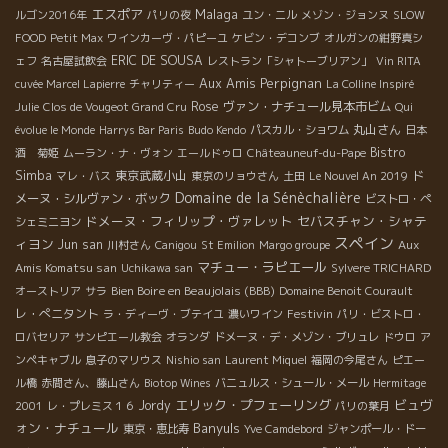
エスポア
Malaga
ルゴン2016年
パリの夜
ユン・ニル
メゾン・ジョンヌ
SLOW
FOOD
Petit Max
ワインカーヴ・パピーユ
ケビン・デコンブ
オルガンの紺野真シ
ERIC DE SOUSA
ェフ
名古屋試飲会
レストラン「シャトーブリアン」
Vin RITA
Aux Amis
Perpignan
cuvée Marcel Lapierre
チャリティー
La Colline Inspiré
Rose
ヴァン・ナチュール見本市ビム
Julie
Clos de Vougeot Grand Cru
Qui
丸山さん
évolue le Monde
Harrys Bar Paris
Budo Kendo
パスカル・ショワム
日本
Bistro
酒 菊姫
ムーラン・ナ・ヴォン
エールドゥロ
Châteauneuf-du-Pape
Simba
東京武蔵小山
ド
マレ・バス
東京のリョウさん
土田
Le Nouvel An 2019
Domaine de la Sénèchalière
メーヌ・シルヴァン・ボック
ビストロ・ペ
ドメーヌ・フィリップ・ヴァレット
セバスチャン・シャテ
シェミニヨン
スペイン
ィヨン
Jun san
Aux
川村さん
Canigou
St Emilion
Margo groupe
マチュー・ラピエール
Amis Komatsu san
Uchikawa san
Sylvere TRICHARD
Bien Boire en Beaujolais (BBB)
オーストリア
サラ
Domaine Benoit Courault
レ・ぺニタント
Festivin
ラ・ディーヴ・ブテイユ
濃いワイン
パリ・ビストロ・
ロバセリア
サンピエール教会
オランダ
ドメーヌ・デ・メゾン・ブリュレ
ドウロ
ア
ンペキャブル
息子のマリウス
Nishio san
Laurent Miquel
福岡の今尾さん
ピエー
ル橋
赤間さん、藤山さん
Biotop Wines
バニュルス・シュール・メール
Hermitage
エリック・プフェーリング
ビュヴ
Jordy
2001
レ・プレミス１６
パリの葉月
ォン・ナチュール
Banyuls
東京・恵比寿
Yve Camdebord
ジャンポール・ドー