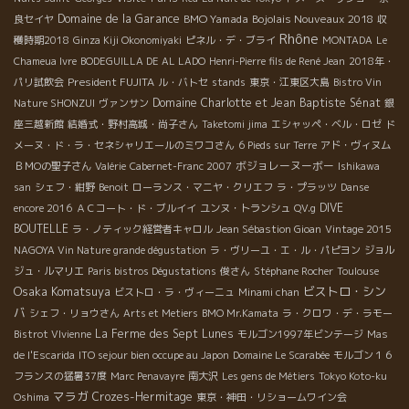
Domaine de la Garance
BMO Yamada
Bojolais Nouveaux 2018
良セイヤ
収
Rhône
穫時期2018
Ginza Kiji Okonomiyaki
ピネル・デ・ブライ
MONTADA
Le
Chameua Ivre
BODEGUILLA DE AL LADO
Henri-Pierre fils de René Jean
2018年・
President FUJITA
パリ試飲会
ル・バトセ
stands
東京・江東区大島
Bistro Vin
Domaine Charlotte et Jean Baptiste Sénat
Nature SHONZUI
ヴァンサン
銀
座三越新館
結婚式・野村高城・尚子さん
Taketomi jima
エシャッペ・ベル・ロゼ
ド
メーヌ・ド・ラ・セネシャリエールのミワコさん
6 Pieds sur Terre
アド・ヴィヌム
ボジョレーヌーボー
ＢＭОの聖子さん
Valérie
Cabernet-Franc 2007
Ishikawa
san
シェフ・紺野
Benoit
ローランス・マニヤ・クリエフ
ラ・プラッツ
Danse
DIVE
encore 2016
ＡＣコート・ド・ブルイイ
ユンヌ・トランシュ
QV.g
BOUTELLE
ラ・ノティック経営者キャロル
Jean Sébastion Gioan
Vintage 2015
NAGOYA Vin Nature grande dégustation
ラ・ヴリーユ・エ・ル・パピヨン
ジョル
ジュ・ルマリエ
Paris bistros Dégustations
俊さん
Stéphane Rocher
Toulouse
Osaka Komatsuya
ビストロ・シン
ビストロ・ラ・ヴィーニュ
Minami chan
バ
シェフ・リョウさん
Arts et Metiers
BMO Mr.Kamata
ラ・クロワ・デ・ラモー
La Ferme des Sept Lunes
Bistrot VIvienne
モルゴン1997年ビンテージ
Mas
de l'Escarida
ITO sejour bien occupe au Japon
Domaine Le Scarabée
モルゴン１６
フランスの猛暑37度
Marc Penavayre
南大沢
Les gens de Métiers
Tokyo Koto-ku
マラガ
Crozes-Hermitage
Oshima
東京・神田・リショームワイン会