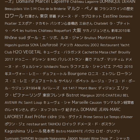
Domaine Marcel Lapierre
DOMINIQUE DERAIN
ーズ」
Château Lagairre
マルク・ぺノ
Beeaujolais
Vin S M
Clos de la Briderie
桜
フランスワインの歴史
ロワール
東京
Eastline
竹澤さん
那覇
ドメーヌ・デ・サブロネット
Domaine
Picatier
エスポア・ナカモト
パシオン心斎橋店
三谷さん
Chatelet
ラ・プティト
大阪
ゥ・ペペ
les huitres
Château Roquefort
サカノジュンさん
新年2018年
Rhône sud
Montmartre
ダール・エ・リボ、ルネ・ジャン
Brulius
Louforosé
Higashi guinza SOYA
アメリカ
Abouriou 2002
Restaurant Yacht
H2O VEGETAL
Club
キューヴェ・バラガンヌ
Cachette Masa chef
Brouilly
2017
ドゥニー・デシャン
ＢＭО
パリレストラン・奏で
アルプ・マリティム
ドメ
ラファエル・シャンピエ
ーヌ・ド・ヴェルシャン
Ishibashi Tours
アぺロ
2018
Bourgone
ローラン
年ヌーヴォー・レミー・デュフェートル
ロニス・エトワレ
ス・エ・レミ・デュフェートル
サぺルリ・ポペット
ルージュ・フイユ・ド・ポー
エリッ
ル・ウジェンヌ1994年
ルバレーズ lot 1417
Mont Blanc
ディジョン
ク・ピファーリング
東京フレンチ
Bistrot
Margaux 2016
CHATEAU BEL
Marseille
AVENIR
Pic Saint Loup
キューヴェ・シャ
Cauzon
サンマルタン経営者
DOMAINE JEAN-MARC
のレイモンさん
ポン・ヌッフ
9カーヴ
紀子さん
LAFOREST
Axel Prϋfer
cidre
ジル・ダヴァス
Prime Senso
Le Temps d'Aimer
restaurant TAIHOU
ポワン・ジェ
ロイック
ドメーヌ・ド・ボスラン
Kagoshima
リレール見本市
Bistro MARMITE
パヴロ
ロゼ・グリグリ
Japon
Sumiyaki SHINORI le couple Nakayama
Nozaki Wine Shop
ア・シャッカ