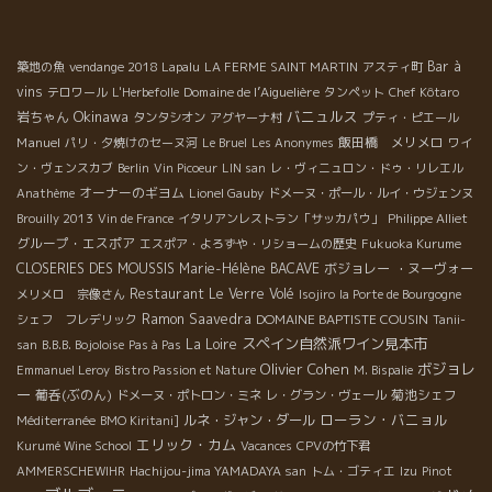
Bar à
築地の魚
vendange 2018 Lapalu
LA FERME SAINT MARTIN
アスティ町
vins
Domaine de l’Aiguelière
テロワール
L'Herbefolle
タンペット
Chef Kôtaro
Okinawa
バニュルス
岩ちゃん
タンタシオン
アグヤーナ村
プティ・ピエール
Manuel
飯田橋 メリメロ
パリ・夕焼けのセーヌ河
Le Bruel
Les Anonymes
ワイ
ン・ヴェンスカブ
Berlin
Vin Picoeur
LIN san
レ・ヴィニュロン・ドゥ・リレエル
オーナーのギヨム
Anathème
Lionel Gauby
ドメーヌ・ポール・ルイ・ウジェンヌ
Brouilly 2013
Vin de France
イタリアンレストラン「サッカパウ」
Philippe Alliet
グループ・エスポア
エスポア・よろずや・リショームの歴史
Fukuoka Kurume
CLOSERIES DES MOUSSIS
Marie-Hélène BACAVE
ボジョレー ・ヌーヴォー
Restaurant Le Verre Volé
メリメロ 宗像さん
Isojiro
la Porte de Bourgogne
Ramon Saavedra
DOMAINE BAPTISTE COUSIN
シェフ フレデリック
Tanii-
スペイン自然派ワイン見本市
La Loire
san
B.B.B. Bojoloise
Pas à Pas
Olivier Cohen
ボジョレ
Emmanuel Leroy
Bistro Passion et Nature
M. Bispalie
ー
葡呑(ぶのん)
菊池シェフ
ドメーヌ・ポトロン・ミネ
レ・グラン・ヴェール
ローラン・バニョル
ルネ・ジャン・ダール
Méditerranée
BMO Kiritani]
エリック・カム
Kurumé Wine School
Vacances
CPVの竹下君
AMMERSCHEWIHR
Hachijou-jima YAMADAYA san
トム・ゴティエ
Izu
Pinot