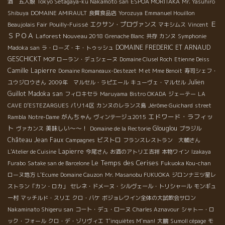
酒 五人娘
Tokyo Setagaya-ku Nakamoto san
ESPOA MORITAKA
Mr. Yasuhiro
Shibuya
DOMAINE AMIRAULT
良質食品店
Yorozuya
Emmanuel Houillon
Ｅ
エクサン・プロヴァンス
Beaujolais Fair
Pouilly-Fuissé
マキシムス
Vincent
ＳＰＯＡ
Laforest Nouveau 2018
Grenache Blanc
共存
カンヌ
Symphonie
DOMAINE FREDERIC ET ARNAUD
Madoka san
ラ・ローズ・キ・トゥッシュ
GESCHICKT
MOF ローラン・デュシェーヌ
Domaine Clusel Roch
Etienne Deiss
Camille Lapierre
Domaine Romaneaux-Destezet
M et Mme Benoit
寿司シェフ・
Julien
ユウジロウさん
2009年 マルセル・ラピエール
キューヴェ・マルセル
Guillot
Madoka san
フィロキセラ
Maruyama
Bistro OKADA
ジェーテー
LA
CAVE D’ESTEZARGUES
パリ14区
カンヌのレランス島
Jérôme Guichard
street
エドワード・ラフィッ
がんちゃん
Rambla
Notre-Dame
ヴィンテージュ2015
ト
美味しい～～！
Glouglou
ヴァカンス
Domaine de la Rectorie
ブラジル
Château Jean Faux
ビストロ
Campagnes
フランスレストラン 大輔さん
Lapierre
L'Atelier de Cuisine
今尾さん
お酒のアトリエ吉祥
本物ワイン
Izakaya
Le Temps des Cerises
Furabo
Satake san de Barcelone
Fukuoka Kou-chan
ローヌ地方
L'Ecume
Domaine Cauzon
Mr. Masanobu FUKUOKA
ジロンナ三ツ星レ
ストラン「カン・ロカ」
セレネ・ドメーヌ・シルヴェール・トリシャール
モンギュ
ー村
マッチルド・スリエ
クロ・バケ
ボジョレワイン全体の大試飲会サロン
Nakaminato Shigeru san
コート・デュ・ローヌ
Charles Aznavour
シャトー・ロ
ック・フォール
クロ・デ・ゾリヴィエ
T'inquiètes M'man!
大鵬
Sumoll cépage
モ