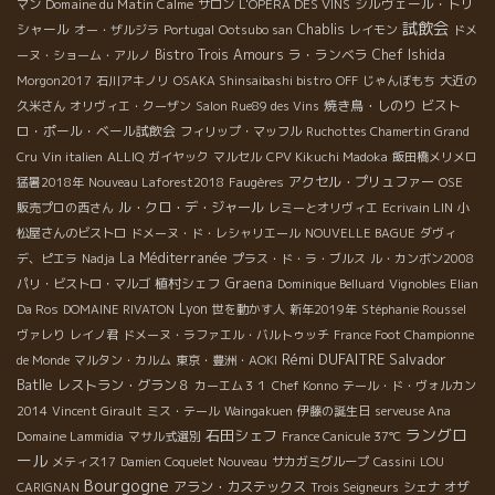
Domaine du Matin Calme
シルヴェール・トリ
マン
サロン
L'OPERA DES VINS
試飲会
シャール
Chablis
オー・ザルジラ
Portugal
Ootsubo san
レイモン
ドメ
Bistro Trois Amours
ラ・ランベラ
Chef Ishida
ーヌ・ショーム・アルノ
Morgon2017
石川アキノリ
OSAKA Shinsaibashi bistro
OFF
じゃんぼもち
大近の
焼き鳥・しのり
ビスト
久米さん
オリヴィエ・クーザン
Salon Rue89 des Vins
ロ・ポール・ベール試飲会
フィリップ・マッフル
Ruchottes Chamertin Grand
Cru
Vin italien
ALLIQ
ガイヤック
マルセル
CPV Kikuchi Madoka
飯田橋メリメロ
アクセル・プリュファー
猛暑2018年
Nouveau Laforest2018
Faugères
OSE
ル・クロ・デ・ジャール
販売プロの西さん
レミーとオリヴィエ
Ecrivain LIN
小
松屋さんのビストロ
ドメーヌ・ド・レシャリエール
NOUVELLE BAGUE
ダヴィ
La Méditerranée
デ、ピエラ
Nadja
プラス・ド・ラ・ブルス
ル・カンボン2008
植村シェフ
Graena
パリ・ビストロ・マルゴ
Dominique Belluard
Vignobles Elian
Lyon
Da Ros
DOMAINE RIVATON
世を動かす人
新年2019年
Stéphanie Roussel
ヴァレり
レイノ君
ドメーヌ・ラファエル・バルトゥッチ
France Foot Championne
Rémi DUFAITRE
Salvador
de Monde
マルタン・カルム
東京・豊洲・AOKI
Batlle
レストラン・グラン８
カーエム３１
Chef Konno
テール・ド・ヴォルカン
2014
Vincent Girault
ミス・テール
Waingakuen
伊藤の誕生日
serveuse Ana
ラングロ
石田シェフ
Domaine Lammidia
マサル式選別
France Canicule 37℃
ール
メティス17
Damien Coquelet Nouveau
サカガミグループ
Cassini
LOU
Bourgogne
アラン・カステックス
CARIGNAN
Trois Seigneurs
シェナ
オザ