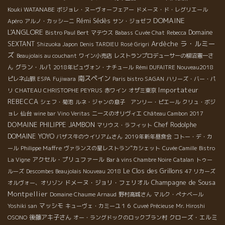
Kouki WATANABE
ボジョレ・ヌーヴォーフェアー
ドメーヌ・ド・レグリエール
DOMAINE
Rémi Sédès
Apéro
アルノ・カッシーニ
サン・ジョゼフ
L'ANGLORE
Domaine
Bistro Paul Bert
マテウス
Babass
Cuvée Chat
Rebecca
ラ・ルミー
Ardèche
SEXTANT
Shizuoka Japon
Denis TARDIEU
Rosé Grigri
ズ
Beaujolais au couchant
ワイン小売店
レストランプロデューサーの柳沼憲一さ
グラン・ルパ
ん
2018年ビュヴォン・ナチュール
Rémi DUFAITRE Nouveau2018
南スペイン
ピレネ山脈
ESPA
Fujiwara
Paris bistro SAGAN
ハリーズ・バー・パ
Importateur
リ
CHATEAU CHRISTOPHE PEYRUS
赤ワイン
オザミ東京
REBECCA
シェフ・菊池
ルネ・ジャンの息子 アンリー・ピエール
クリュ・ボジ
ョレ
仙台
wine bar Vino Veritas
ニースのオリヴィエ
Château Cambon 2017
DOMAINE PHILIPPE JAMBON
Chef Rodolphe
マリウス・ラフィット
DOMAINE YOYO
バザス牛のウイリアムさん
2019年新年昼食会
コトー・デ・カ
Philippe Maffre
ール
ヴァランスの星レストラン”カシェット
Cuvée Camille
Bistro
アクセル・プリュファール
La Vigne
Bar à vins Chambre Noire
Catalan
トゥー
Le Clos des Grillons
ルーズ
Descombes Beaujolais Nouveau 2018
47 リカーズ
Champagne de Sousa
ドメーヌ・ジョリ・フェリオル
オルヴォー、オリゾン
Montpellier
Domaine Chaume Arnaud
野村高城さん
マルク・ぺナベール
マッシモ
Yoshiki san
キューヴェ・カミーユ１６
Cuveé Précieuse
Mr. Hiroshi
後藤アキ子さん
クローズ・エルミ
OSONO
オー・ラングドックのロックブラン村