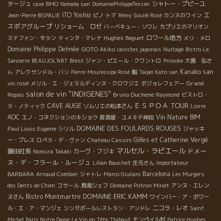
タージュ
シャトー・プピーユ
cave
BMO Yamada san
DomainePhilippeTessier
エ
ITO Yoshio
Jean-Pierre BISPALIE
ピノ
トマ
Rémy Soulié Rosé
カンヌのワイン
スポアグループ
リショーム ロゼ
バーベキュー・ソワレ
カプリエのマリオン
Hughes Beguet
ロワール地方
ステファン・モラン
ティンタ・マレナ
メリ・メロ
Domaine Philippe Delmée
GOTO Akiko
cavistes japonais
Nuitage
Bistro Le
Sancerre
BEAUJOL'ART
Bresil
ジャン・ピエール・クワントロ
Provoke
大園 弘さ
Kanako san
ん
アレクサンドル・バン
Pierre
Mouressipe Rosé
鮨
Taipei Kato san
Grand
vin rosé
メリル・エ・ジェラルディンヌ・クロワジエ
ボジョレフェアー
salon de vin ''INDIGENES''
Repas
Bruno Duchene
Raymond
ビストロ・
ＥＳＰＯＡ TOUR
CAVE AUGE
ラ・ノティック
ソムリエの松本さん
Loirre
AOC
Vin Nature BIM
エノ・コネクションのキショウ
居酒屋・ユメキチ神田
DOMAINE DES FOULARDS ROUGES
Paul Louis Eugene
シリル
ジャッキ
Gilles et Catherine Vergé
ー・プレス
ロペラ・デ・ヴァン
Chateau Cassini
マルセル・ラピエール
ドメー
藤田社長
カーヴ・フジキ
Nomura Takaki
ヌ・デ・フラール・ルージュ
Lilian Bauchet
庄元さん
Importateur
Barcelona
BARBARA
Arnaud Combier
シャトレ
Marco Giuliani
Les Murgers
des Dents de Chien
コサール
鳥海シェフ
Domaine Potron Minet
アンヌ・エレン
DOMAINE ERIC KAMM
Bistro Montmartre
ヌさん
ワインバー・ア・ボワー
ニコラ・レオ
ル・エ・ア・マンジェ
シンガポールレストラン・アンドレ
Saint
Michel
Paris Notre Dame
Le Vin en Tête
Thibaut
モンペイル村
Patrice Hughes