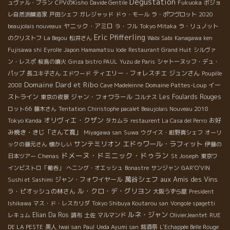
Dégustation
ュヴァル・ブラン
CPVのKisho
Davide Gentile
Fukuoka
ボジョ
レ自然派醸造家
戸田シェフ
ガレジャッド
ドゥ・モール
ラ・ポワヴロット
2020
ヤニック・アミロ
beaujolais nouveaux
ラ・フル
Tokyo Mitaka
ラ・リュノット
Eric Pfifferling
のクリストフ
La Begou
松井さん
Wabi Sabi
Kanagawa ken
Fujisawa shi
Eyrolle
Japon Hamamatsu
Iode
Restaurant Grand Huit
シルヴァ
ン・レスポ
桜島の噴火
Ginza bistro PAUL
Yuzu de Paris
シャトーヌッフ・デュ・
ティエリー・フォレスチエ
ジュンさん
パップ
長ユキ子さん
エドワード
Poupille
Domaine Dard et Ribo
Domaine Pattes-Loup
イー
2008
Cave Madeleinne
ストライン
ジャン・フォワラール
Les Foulards Rouges
東京の夜景
コルナス
ロット66
藤木さん
Tentation
Chiristophe pacalet Beaujolais Nouveau 2018
オリヴィエ・クザン
お好
Tokyo Kanda
タカムラ
restaurent La Casa del Perro
み焼き・きじ「さんて寛」
Miyagawa san
Suwa
ウグイス・紺野真シェフ
オーリ
サンテミリオン
エドゥワール・ラフィット
ックの藤元さん
懐かしい
伊藤の
ドメーヌ・ドミニック・ドゥラン
日本ツアー
Chenas
St Joseph
東京ワ
インビストロ「葡呑」
へニング・オエッシュ
Bonastre
サンジャン
GAR'O'VIN
萬谷シェフ
aux Amis des Vins
ジャン・フォワイヤール
Sushi et Sashimi
ル・クロ・デ・グリヨン
ラ・ピオッシュの林さん
大阪うずら屋
President
Ishikawa
マス・ド・レスカリダ
Tokyo Shibuya Koutarou san
Vongole spagetti
ルネ・ジャン
Elian Da Ros
レキュム
調布
土佐
マルマンド
OlivierJeantet
RUE
DE LA PESTE
美人
Iwai san
Paul
Ueda Ayumi san
銘酒祭
L'Echappée Belle Rouge