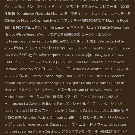
Paris Office
サン・ジャン・ド・ラ・ジネスト
ラピエール・2018
アスカさん
年収穫
Domaine de Vignes du Maynes
ラ・プティトゥ・キューヴェ・カイウティヌ
Olivier de Nice
Le Chameau Ivre
北浜フレンチ
伊藤與志男の哲学
Madame Rosé
Famille Lapierre
France
藤丸
ＢＭО社の山田さん
マス・オ・ビュイ
Maupertuis
Neyrou-Plage
Pineau d'Aunis
世界ビオ栽培醸造家
ローラン・エルラン
Estézargues
La Pierre chaude
由紀子さん
L'AUNIS ETOILE
Valence Cachette
Marcel Lapierre
Massimo
etoilé
Tosa
コルトン・
Tavel Vintage 15
France
Souvignargues
BMO 社
岩田コキさん
Vin Rosé
Michel Grisard
Nishi san
SAKE
ビストロ・セレスタン
レストラン
Beaujolais Nouveau2017
Marie Rose
ジェローム・ソリーニ
Domaine Vacheron
Domaine Coudoulet
ホップラ
パリのレ
ストラン「ゆず」
Terroir
Baton Itagaki san
ラングドック・ルシヨン
Sancerre
Kawamura san
Atypique
Vendange 2018 Aligoté Derain et Altaber
Quinta de
Napoles
ドメーヌ・クリスチャン・ビネール
écrivain KITAGAWA-NAWO
Jean
LA VIGNE
Michel Stephan
ラ・タルバルド醸造元
ビストロ・ユイガ
Ginza
chef
Montgueux
La Cave de Belleville Paris20e
シャルルド・ゴール
ポール
Nakaminato
エスポア・ しんかわ
スリエ醸造所
思想
Domaine Patte Loup
マ
パトリック・
グロの漁港
Patis des Rosiers
Chiroubles
銀座 ６
ロゼ・ランディ
デプラ
レ・ヴィニュ・ドリヴィエ
Les Uniques de Jules Chauvet
Uchida san
vin rosé et somen
Aurélie Geschickt
フランスサッカーワールド優勝2018年
ドメ