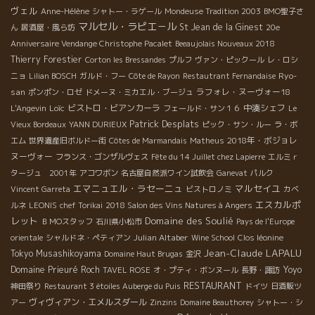
ヴェル
Anne-Hélène
シャトー・ラゲール
Mondeuse Tradition 2003
BMO聖子さ
マルセル・ラピエ－ル
St Jean de la Ginest
ん
居酒屋・風ら坊
20e
Anniversaire Vendange Christophe Pacalet
Beeaujolais Nouveaux 2018
Thierry Forestier
Corton les Bressandes
プルフ
ヴァン・ピックール
レ・ロシ
Ryo-
ニョ
Lilian BOSCH
ガルド・フー
Côte de Rayon
Restautrant Fernandaise
san
ラフォレ・ヌーヴォー18
ポンポン・ロゼ
ドメーヌ・ミカエル・ブージュ
Loïc
ビストロ・ビアンカーラ
中湊シェフ
L'Angevin
フェールド・サン１６
Le
Patrick Desplats
Vieux Bordeaux
YANN DURIEUX
ピック・サン・ルー
ラ・ボ
2018年・ボジョレ
エム
世界遺産旧ボルドー街
Côtes de Marmandais
Matheus
ヌーヴォー
フランス・ゴンザルヴェス
Fête du 14 Juillet chez Lapierre
エルミｒ
タージュ 2001年
アコワボン
名古屋自然派ワイン試飲会
Ganevat
パルク
エマニュエル・ラセーニュ
マルセイユ
Vincent Garreta
ビストロノミ
カベ
エスカルポ
ルネ
LEONIS
chef Torikai
2018 Salon des Vins Natures à Angers
レット
Domaine des Soulié
ＢＭОスタッフ
石川県小松市
Pays de l'Europe
Julian Altaber
orientale
シャルドネ・ペティアン
Wine School
Clos léonine
Jean-Claude LAPALU
Tokyo Musashikoyama
Domaine Haut Brugas
金沢
Domaine Prieuré Roch
Yoyo
TAVEL ROSE
オ・プティ・ボンヌール
長野・諏訪
RESTAURANT
神田祭り
Restaurant 3 étoiles Auberge du Puis
ドイツ
日酒販ツ
ヴィヴィアン・エメルスダール
アー
Zinzins
Domaine Beauthorey
シャトー・シ