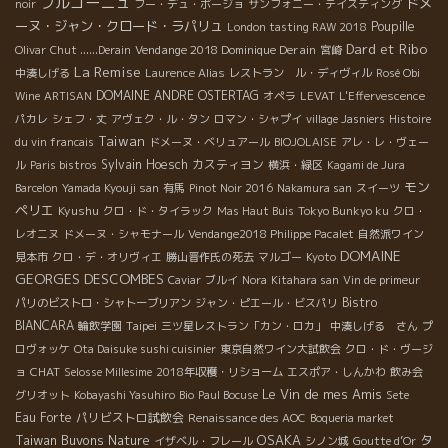
ブルゴーニュ
ドメ
noir
フー・デュ・ボージョ
サンフォニー・テイスティング
ーヌ・ジャン・クロード・ラパリュ
Poupille
London tasting RAW 2018
Dard et Ribo
Vendange 2018 Dominique Derain
Olivar
Chut ......Derain
宮崎
La Remise
中湊しげる
Laurence Alias
レストラン ル・ディヴィル
Rosé Obi
DOMAINE ANDRE OSTERTAG
Wine
ARTISAN
オペラ
LEVAT
L'Effervescence
パカレ
シェフ・丈
アヴェク・ル・タン
ロマン・シャプイ
village Jasniers
Histoire
Taiwan
du vin francais
ドメーヌ・ベリュアール
BIOJOLAISE
アレ・レ・ヴェー
Sylvain Hoesch
カスティヨン
ル
Paris bistros
横浜・緑区
Kagami de Jura
モン
Barcelon
Yamada Kyouji san
有馬
Pinot Noir 2016
Nakamura san
スイーツ
ペリエ
Kyushu
クロ・ド・タイラック
Mas Haut Buis
Tokyo Bunkyo ku
クロ・
レオニヌ
ドメーヌ・シャモナール
Vendange2018 Philippe Pacalet
自然派ワイン
DOMAINE
見本市
クロ・デ・オリヴィエ
勝山晋作氏の死去
マルゴー
Kyoto
GEORGES DESCOMBES
Caviar
ブルイ
Nora
Kitahara san
Vin de primeur
Bistro
パリのビストロ・シャトーブリアン
ジャン・ピエール・ビスパリ
BIANCARA
Taipei
輪飲学園
三ツ星レストラン「カン・ロカ」
中湊しげる さん
プ
ロヴォッケ
Ota Daisuke sushi cuisinier
東京自然ワイン大試飲会
クロ・ド・ヴージ
CHAT
ョ
Selosse Millesime
2018年収穫・リショーム
エスポア・しんかわ
飲み会
Le Vin de mes Amis
グリオット
Kobayashi Yasuhiro
Bio
Paul Bocuse
Sete
Eau Forte
パリビストロ試飲会
Renaissance des AOC
Boqueria market
Taiwan Buvons Nature
OSAKA
タ
イザベル・フレール
シノン城
Goutte d’Or