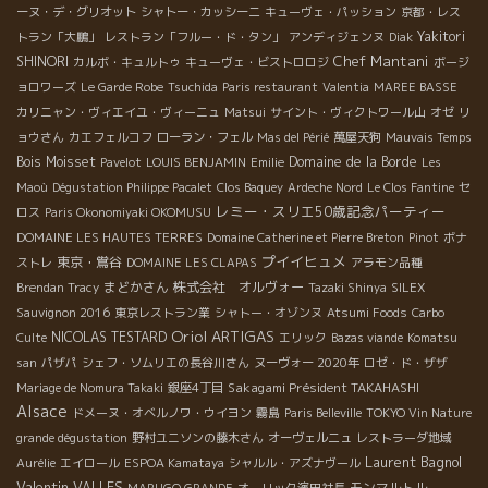
ーヌ・デ・グリオット
シャトー・カッシーニ
キューヴェ・パッション
京都・レス
Yakitori
トラン「大鵬」
レストラン「フルー・ド・タン」
アンディジェンヌ
Diak
Chef Mantani
SHINORI
カルボ・キュルトゥ
キューヴェ・ビストロロジ
ボージ
ョロワーズ
Le Garde Robe
Tsuchida
Paris restaurant
Valentia
MAREE BASSE
カリニャン・ヴィエイユ・ヴィーニュ
Matsui
サイント・ヴィクトワール山
オゼ
リ
ョウさん
カエフェルコフ
ローラン・フェル
Mas del Périé
萬屋天狗
Mauvais Temps
Bois Moisset
Domaine de la Borde
Pavelot
LOUIS BENJAMIN
Emilie
Les
Maoù
Dégustation Philippe Pacalet
Clos Baquey
Ardeche Nord
Le Clos Fantine
セ
レミー・スリエ50歳記念パーティー
ロス
Paris Okonomiyaki OKOMUSU
DOMAINE LES HAUTES TERRES
Domaine Catherine et Pierre Breton
Pinot
ボナ
プイイヒュメ
東京・鴬谷
ストレ
DOMAINE LES CLAPAS
アラモン品種
まどかさん
株式会社 オルヴォー
Brendan Tracy
Tazaki Shinya
SILEX
Sauvignon 2016
東京レストラン業
シャトー・オゾンヌ
Atsumi Foods
Carbo
Oriol ARTIGAS
NICOLAS TESTARD
Culte
エリック
Bazas viande
Komatsu
san
パザパ
シェフ・ソムリエの長谷川さん
ヌーヴォー 2020年
ロゼ・ド・ザザ
Sakagami Président TAKAHASHI
Mariage de Nomura Takaki
銀座4丁目
Alsace
ドメーヌ・オベルノワ・ウイヨン
霧島
Paris Belleville
TOKYO Vin Nature
grande dégustation
野村ユニソンの藤木さん
オーヴェルニュ
レストラーダ地域
Laurent Bagnol
Aurélie
エイロール
ESPOA Kamataya
シャルル・アズナヴール
Valentin VALLES
モンマルトル
MARUGO GRANDE
オーリック濱田社長