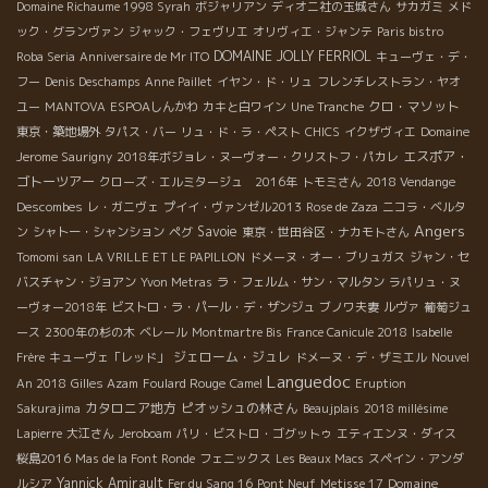
Domaine Richaume 1998 Syrah
ボジャリアン
ディオニ社の玉城さん
サカガミ
メド
ック・グランヴァン
ジャック・フェヴリエ
オリヴィエ・ジャンテ
Paris bistro
DOMAINE JOLLY FERRIOL
Roba Seria
Anniversaire de Mr ITO
キューヴェ・デ・
フー
Denis Deschamps
Anne Paillet
イヤン・ド・リュ
フレンチレストラン・ヤオ
クロ・マソット
ユー
MANTOVA
ESPOAしんかわ
カキと白ワイン
Une Tranche
東京・築地場外
タパス・バー
リュ・ド・ラ・ペスト
CHICS
イクザヴィエ
Domaine
エスポア・
Jerome Saurigny
2018年ボジョレ・ヌーヴォー・クリストフ・パカレ
ゴトーツアー
クローズ・エルミタージュ 2016年
トモミさん
2018 Vendange
Descombes
レ・ガニヴェ
プイイ・ヴァンゼル2013
Rose de Zaza
ニコラ・ベルタ
Angers
Savoie
ン
シャトー・シャンション
ペグ
東京・世田谷区・ナカモトさん
Tomomi san
LA VRILLE ET LE PAPILLON
ドメーヌ・オー・ブリュガス
ジャン・セ
バスチャン・ジョアン
Yvon Metras
ラ・フェルム・サン・マルタン
ラパリュ・ヌ
ーヴォー2018年
ビストロ・ラ・パール・デ・ザンジュ
ブノワ夫妻
ルヴァ
葡萄ジュ
ース
2300年の杉の木
ベレール
Montmartre Bis
France Canicule 2018
Isabelle
ジェローム・ジュレ
Frère
キューヴェ「レッド」
ドメーヌ・デ・ザミエル
Nouvel
Languedoc
An 2018
Gilles Azam
Foulard Rouge
Camel
Eruption
カタロニア地方
ピオッシュの林さん
Sakurajima
Beaujplais
2018 millésime
Lapierre
大江さん
Jeroboam
パリ・ビストロ・ゴグットゥ
エティエンヌ・ダイス
桜島2016
Mas de la Font Ronde
フェニックス
Les Beaux Macs
スペイン・アンダ
Yannick Amirault
Domaine
ルシア
Fer du Sang 16
Pont Neuf
Metisse 17