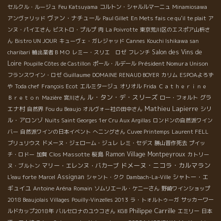
セルクル・ルージュ
Feu Katsuyama
コルトン・シャルルマーニュ
Minamiosawa
ヴァン・ナチュール
アンヴァリッド
Paul Gillet
En Mets fais ce qu'il te plait
ア
ンヌ・パイエさん
ビストロ・プルプ
肉
La Poivrotte
東京荒川区のエスポア山枡さ
ん
Bistro UN JOUR
キューヴェ・ガレジャッド
Cannes
Kouchi Ishikawa san
Salon des Vins de
charibari
輸出業者ＢＭＯ
レミー・スリエ ロゼ
フレンチ
Loire
Président Nomura Unison
Poupille Côtes de Castillon
ポール・ルデール
Guillaume
フランスワイン・ロゼ
DOMAINE RENAUD BOYER
カリム
ESPOAよろず
や
Toda chef
François Ecot
エルミタージュ
オリオル
Frida
Ｃａｔｈｅｒｉｎｅ
ル・タン・デ・スリーズ
グラ
Ｂｒｅｔｏｎ
Mazière
宮川さん
ロー・フォルト
Mathieu Lapierre
エナ村
シリ
自然界
Fou du Beaujo
オルヴォー社の田中さん
ル・アロンゾ
Nuits Saint Georges 1er Cru Aux Argillas
ロンドンの自然派ワイン
バー
自然派ワインの日本イベント
へニングさん
Cuvee Printemps
Laurent FELL
ブリュリウス
ドメーヌ・ジェローム・ジュレ
レミ・セデス
勝山晋作死去
プイッ
Clos Massotte
桜島
Ramon
Village Montpeyroux
チ・ロドー
加賀
カトリー
ドメーヌ・ニコラ・カルマラン
マリー・エレンヌ・バカーブ
ヌ・ブルトン
Assignan
シャトー・エ
L'eau forte
Marcel
シャント・クク
Dambach-La-Ville
ギュイユ
Antoine Aréna
Romain
ソムリエール・ケニーさん
野崎ワインショップ
2018 Beaujolais Villages
Pouilly-Vinzelles 2013
ラ・トォルトゥーガ
サッカーワー
Philippe Carrille
ルドカップ2018年
バルセロナのユウコさん
KGB
エミリー
日本