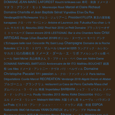
DOMAINE JEAN-MARC LAFOREST
Kouchi Ishikawa san
寿司・刺身
ドメーヌ・
ラ・グランド・モット
Marcel et Claire Richaud
マダ
Mouressipe Rosé
Domaine Charlotte et Jean Baptiste Sénat
Vignobles Elian Da Ros
President FUJITA
Vendange2018 Richeaume
マルコ・ジュリアーニ
東京の屋形船
kanagawa
クロ・バケ
サバニャン
Antoine et Laurence Joly
Fukuoka Kou-chan
レキ
ュム
サカガミ社
Abouriou 2002
Pinot Noir 2016
Le Petit Domaine
ブラッスリーオザ
Oriol
ミ
トゥールーズ
Danse encore 2016
LESTIGNAC
Bar à vins Chambre Noire
ARTIGAS
Rouge
Lilian Bauchet
2018年ボジョレ・ヌーヴォー
モーリ
グシテ
Champagne
L'Echappee belle rosé
Concorde
Pic Saint Loup
Domaine de la Roche
ビストロ・トロワ・ザムール
Buissière
L'écart lot 0205
ラングドック・ルシヨン
ドメーヌ・ダール・エ・リボ
サカガミ社の高橋社長
アメルシュヴィル畑
ベ
レール
Saint Michel
高山南美さん
ラ・プティトゥ・ペペ
Ooe san
Notre-Dame
DOMAINE RAPHAEL BARTUCCI
Anniversaire de Mr ITO
Matthieu BOUCHET
銘酒
Domaine
祭
Les filles
ドメーヌ・アント二ー・テヴネ
パリ・ベルヴィル
Christophe Pacalet
passion
TF1
ル・クロ・ファンティンヌ
Paris bistros
RECREATION
Dégustations
Cuvée Marcel
Vendange 2018 Aligoté Derain et Altaber
ブルゴーニュ・グランクリュ
restaurent La Casa del Perro
Cachette Masa chef
ダムバッシュ・ラ・ヴィル
映画
Importateur BARBARA
シェフ・リョウさん
ドメー
Keke Descombe
ヌ・ド・レグリエール
Pouilly-Vinzelles 2013
Abrieu
サロン・リレ
エル
ドメーヌ・リショー
Iidabqshi Méli Mélo
大阪うずら屋
キューヴェ・バラガンヌ
ESPOA
La Prats
ビストロ・アン・ク
シュッ・・・・・ドゥラン
武道・剣道
Nakamoto
BMO Mr.Kamata
YANN DURIEUX
オレリアン・プチ
Huitres de
Alsace
Madoka san
Bouzigues
Corse
坂田夫妻
Christian Binner
ル・スラ
ロラ