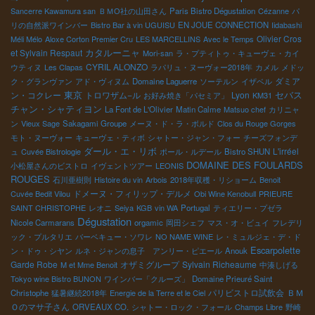
Sancerre Kawamura san
ＢＭО社の山田さん
Paris Bistro Dégustation
Cézanne
パ
リの自然派ワインバー
Bistro Bar à vin UGUISU
EN JOUE CONNECTION
Iidabashi
Olivier Cros
Méli Mélo
Aloxe Corton Premier Cru
LES MARCELLINS
Avec le Temps
et Sylvain Respaut
カタルーニャ
Mori-san
ラ・プティトゥ・キューヴェ・カイ
CYRIL ALONZO
ウティヌ
Les Clapas
ラパリュ・ヌーヴォー2018年
カメル
メドッ
ダミア
ク・グランヴァン
アド・ヴィヌム
Domaine Laguerre
ソーテルン
イザベル
東京
セバス
ン・コクレー
トロワザム−ル
Lyon
お好み焼き「パセミア」
KM31
チャン・シャティヨン
La Font de L'Olivier
Matin Calme
Matsuo chef
カリニャ
ン
Vieux Sage
Sakagami Groupe
メーヌ・ド・ラ・ボルド
Clos du Rouge Gorges
モト・ヌーヴォー
キューヴェ・ティボ
シャトー・ジャン・フォー
チーズフォンデ
ダール・エ・リボ
L'irréel
ュ
Cuvée Bistrologie
ポール・ルデール
Bistro SHUN
DOMAINE DES FOULARDS
小松屋さんのビストロ
イヴェントツアー
LEONIS
ROUGES
石川亜樹則
Histoire du vin
Arbois
2018年収穫・リショーム
Benoit
ドメーヌ・フィリップ・デルメ
Cuvée Bedit Vilou
Obi Wine Kenobull
PRIEURE
SAINT CHRISTOPHE
レオニ
Seiya
KGB
vin WA
Portugal
ティエリー・プゼラ
Dégustation
Nicole Carmarans
orgamic
岡田シェフ
マス・オ・ビュイ
フレデリ
ック・プルタリエ
バーベキュー・ソワレ
NO NAME WINE
レ・ミュルジェ・デ・ド
Escarpolette
ン・ドゥ・シヤン
ルネ・ジャンの息子 アンリー・ピエール
Anouk
Garde Robe
オザミグループ
Sylvain Richeaume
M et Mme Benoit
中湊しげる
Tokyo wine Bistro BUNON
ワインバー「クルーズ」
Domaine Prieuré Saint
パリビストロ試飲会
ＢＭ
Christophe
猛暑継続2018年
Energie de la Terre et le Ciel
Ｏのマサ子さん
ORVEAUX CO.
シャトー・ロック・フォール
Champs Libre
野崎