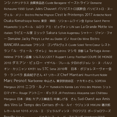
ンシ
イーストライン
ハヤリテラス
良質食品店
Cuvée Baragane
Domaine
Jules Chauvet
パリビストロ試飲会
Richaume 1998 Syrah
パリビストロ・ヌー
C'est le Printemps 2017
ヴェル・メリー
Bistro Peche Mignon
Ardeche Nord
Osaka Komatsuya
Reino
東京・神田・リショームワイン会
Eglise Saint Pierre
La Grande Motte
Miyamoto
リュペール・ルロワ
アミ・ビュヴォン
LIN san
Vin
ラピエール家
Sakura
italien
エリック
Sylvie Augereau
シャトー・ジャン・フォ
Domaine Jacky Preys
Bistro
ー
Le Pet au Diable
ピノ
Rosé Obi Wine
BIANCARA
レスト
oeuillade
フランス・ゴンザルヴェス
Cuvée Soleil Terre Coeur
ラン「ル・ヴェール・ヴォレ」
マシモ
La Tortuga
îles de Lérins
京都
Anne-
Hélène
アラモン品種
ソルスルリ2017
Ruppert Leroy
Football COUPE DE MONDE
ダミアン・ビュロー
2018
イザベル・フレール
夕日のボジョレ
シ・ヌ・パルリ
STC
2018年 日本・ボジョレヌーヴォー会
オン・カリニャン
KM31
Izu
Sena
Chef Mantani
ラ・ランベラ
長由紀子さん
47 リカーズ
Pourriture Noble
Marc Pesnot
Narbonne
中山さん
東京世田谷区・ナカモトさん
SOPEXA
ニコラ・ルノー
Margaux 2016
Yumekichi Kanda
Les Vins des Moines
シュト
ロマイヤー
Rouge
アントニー・ギックス
JR Freshness Akayama san
Château
Sud-Ouest
aux Amis
Margaux
日本・浜松
カプリエ醸造元
中湊しげる さん
des Vins
Le Temps des Cerises
ポール・ルイ・ウジェンヌ
MIKUNI
磯次郎
レカール lot 1016
メリル・エ・ジェラルディンヌ・クロワジエ
ボージョロワーズ
Brouilly