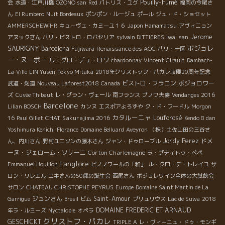
Pouilly-Fumé
会
水道・江戸川橋
OZONO san
Red
パトリス・ユグ
福岡の今尾さ
ん
El Rumbero
Nuit Bordeaux
ポンポン・ルージュ
ポール
ジュ・ド・ショセット
AMMERSCHEWIHR
キューヴェ・カミーユ１６
Japon Hamamatsu
アヴィニョン
Jerome
アヌックさん
パリ・ビストロ・ロバセリア
sylvain DITTIERES
Iwai san
SAURIGNY
ボジョレ
Barcelona
Fujiwara
Renaissance des AOC
パリ・一区
ー・ヌーボー
ル・グロ・デュ・ロワ
chardonnay
Vincent Girault
Dambach-
La-Ville
LIN Yusen
Tokyo Mitaka
2018年クリストッフ・パカレ収穫20周年記念
ビストロ・フラコン
ボジョロワー
武道・剣道
Nouveau Laforest2018
Canada
ズ
Cuvée Thibaut
レ・グラン・ヴェール
南フランス
ブノワ夫妻
Vendanges 2016
Barcelone
Lilian BOSCH
カンヌ
エスポアよろずや
ク・ド・フードル
Morgon
カタルーニャ
CHAT
Sakurajima 2016
Louforosé
16
Paul Gillet
Kendo 8 dan
Yoshimura Kenichi
Florance
Domaine Belluard
Aveyron
（株）土佐山田の三谷さ
Jordy Perez
ドメ
ん、内川さん
野村ユニソンの藤木さん
ジャン・ドゥローブル
ーヌ・ジェローム・ソリーニ
Corton Charlemagne
ラ・プティトゥ・ペペ
l'anglore
Emmanuel Houillon
ピノノワールの「和」
ル・クロ・デ・トレイユ
サ
ロン・リレエル
ユキさんの50歳の誕生会
西尾さん
ボジョレワイン全体の大試飲会
サロン
CHATEAU CHRISTOPHE PEYRUS
Europe
Domaine Saint Martin de La
ジュンさん
Saint-Amour
Garrigue
Bresil
ビム
ブリュリウス
Lac de Suwa
2018
DOMAINE FREDERIC ET ARNAUD
年ラ・ルミーズ
Nyctalopie
オペラ
クリストフ・パカレ
GESCHICKT
TRIPLE A
レ・ヴィーニュ・ドゥ・モンギ