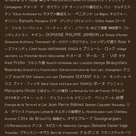
ル1989年
ロマン店長
Ruchottes Chamertin Grand Cru
アエラシオン
Campagnes
ドメーヌ・ド・ボスラン
リタ
オーリックの藤元さん
パリ・カルチエラ
レ・ぺニタント
タン
Tokyo Arakawa-ku
ガヌヴァ醸造元
La Begou
オルヴォー、
Banyuls
オリゾン
Margaux
ロゼ・グリグリ
CPVメンバー
Gilles Azam
ローラ
ピノ・ノワール
ン・フェル
シークレット・パーティー
みどり酒屋
神田祭り
フレ
DOMAINE PHILIPPE JAMBON
ンチレストラン・ヤオユー
Le Temps d'Aimer
Domaine Anthony Thevenet
Rose
ボーヌのケンタロウさん
シャンゼリゼ通り
チ
Chef Kouki WATANABE
プリューレ・ロック
ーズフォンデュ
GINZA 6
village
ドメーヌ・ダール・エ・リボ
Jasniers
La Trenchée
Kevin Descombe
オゼ
Beaujolais
Axel Prϋfer
コルシカ島
Kouchi Ishikawa san
Loucate
Géorgie
Nouveau
デコ
Grand Cru Frankstein
50e anniversaire de Yuki san
shanghain
ンブ
Domaine SEXTANT
ベ
Rosé PETAR
Sakano Jun san
マス・ド・モンペール
ボーヌ
ジエ
restaurant TAIHOU
プイイ・フィッセ
Nara Seiya
アシニャン
Maruyama Hiroto
三谷さん
パリの葉月
La Revue du Vin de France
タカムラ
台湾
2018年ヌーヴォー・レミー・デュフェートル
ドミニック・べリュアール
Jean-Pierre Robinot
Energie de la Terre et le Ciel
Damien Coquelet Nouveau
ジ
Hoshikawa-san
ル・ダヴァス
François Lemarié
オルガンの紺野さん
Château
Côte de Brouilly
Souvignargues
オザミグループ
Ausone
森高さん
Domaine Daniel Sage
L'Effervescence
アンヌ・ラピエール
Valentia
Canigou
ナルボンヌ
Trouillas
ブラッスリーオザミ
Bois de Vincennes
フランスサッカーワ