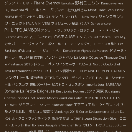
野村ユニソン
グランド・モット
Pierre Overnoy
Barcelon
Kanagawa ken
ラ・トルトゥーガ
Fujisawa shi
ディオニ社の玉城さん
Mont Blanc
Jean-Pierre
New York
ジャンフランソ
BISPALIE
ジロンナ三ツ星レストラン「カン・ロカ」
ワ・ニック
桜島
NERJA
VINI VERI
フォジェール
パザパ
Danse encore
PHILIPPE JAMBON
コート・ド・ピィ
アンリー・フレデリック・ロック
CAVE AUGE
Bistrot Atelier
マルゴー2016年
モンブラン
Petit Pierre
Fred
いま
でや
バー・ア・ヴァン「ア・ボワール・エ・ア・マンジェ」
ロー・フォルト
Les
ドメーヌ・
Bastides d'Alquier
カー・ジェー・ベー
Domaine de Vignes du Maynes
ド・ラ・ボルド
アラン・シャペル
La Loire
輪飲学園
Côtes de Thongue
C'est
ドゥニ・ペノ
le Printemps 2016
ワインカーヴ・パピーユ
Nuit d'Ooedo
chef
Xavi
Restaurant Grand Huit
トーハン酒販ツアー
DOMAINE DE MONTCALMES
ラングロール
坂田夫妻
アコワボン
クロ・デ・オリヴィエ
ドメーヌ・シャモナ
質販スーパー
ール
ベンスカブ
ビストロ・セレスタン
Importateur BARBARA
東京
Domaine La Petite Baigneuse
Beaujolais Nouveau2017
Bouzigues
Chateaubriand
Chef Konno
Médoc Grand Vin
Calim
DOMAINE LES HAUTES
ダミアン・コクレー
エマニュエル・ウイヨン・オヴェ
TERRES
Blanc de Blanc
ルノワ
B.B.B. ボジョレ試飲会
Elian Da
Vendange 2018
Corse
Déplacements
Ros
銀座オザミ
Graena
ル・クロ・ファンティンヌ
Jean Sébastion Gioan
ロニ
ス・エトワレ
Bien Boire en Beaujolais
Yve chef
Rita
サロン・レザノニム
ルノワー
楽しい