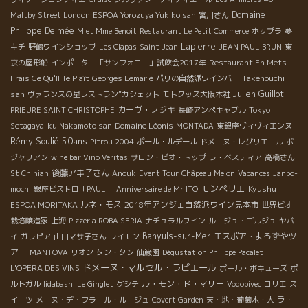
Domaine
Maltby Street London
ESPOA Yorozuya Yukiko san
宮川さん
Philippe Delmée
M et Mme Benoit
Restaurant Le Petit Commerce
ホップラ
夢
Lapierre
キチ
野崎ワインショップ
Les Clapas
Saint Jean
JEAN PAUL BRUN
東
京の屋形船
インポーター「サンフォニー」試飲会2017年
Restaurant En Mets
Takenouchi
Frais Ce Qu'Il Te Plaît
Georges Lemarié
パリの自然派ワインバー
san
Julien Guillot
ヴァランスの星レストラン”カシェット
モトクッス大阪本社
カーヴ・フジキ
PRIEURE SAINT CHRISTOPHE
長崎アンペキャブル
Tokyo
Domaine Léonis
Setagaya-ku Nakamoto san
MONTADA
東銀座ヴィヴィエンヌ
Rémy Soulié 50ans
Pitrou 2004
ポール・ルデール
ドメーヌ・レグリエール
ボ
ジャリアン
wine bar Vino Veritas
サロン・ビオ・トップ
ラ・ベスティア
高橋さん
後藤アキ子さん
St Chinian
Anouk
Event Tour
Châpeau Melon
Vacances
Janbo-
モンペリエ
Kyushu
mochi
銀座ビストロ「PAUL」
Anniversaire de Mr ITO
ルネ・モス
2018年アンジェ自然派ワイン見本市
ESPOA MORITAKA
世界ビオ
栽培醸造家
上海
Pizzeria ROBA SERIA
ナチュラルワイン
ルージュ・ゴルジュ
ヤバ
Banyuls-sur-Mer
エスポア・よろずやツ
イ
ガラピア
山田マサ子さん
レイモン
アー
MANTOVA
リオン
タン・タン
仙巌園
Dégustation Philippe Pacalet
ドメーヌ・マルセル・ラピエール
L'OPERA DES VINS
ポール・ボキューズ
ポ
ル・モン・ド・マリー
ルトガル
Iidabashi Le Ginglet
グシテ
Vodopivec
ロリエ
ス
ラ・
イーツ
メーヌ・デ・フラール・ルージュ
Covert Garden
天・地・葡萄木・人