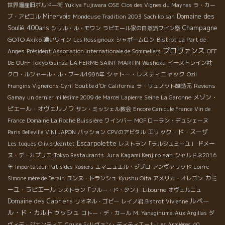
世界遺産旧ボルドー街
Yukiya Fujiwara
OSE
Clos des Vignes du Maynes
ラ・カー
Domaine des
Minervois
ブ・アピコル
Mondeuse Tradition 2003
Sachiko san
Soulié 400ans
Champagne
シリル・ル・モワン
ラピエール家の自然派ワイン祭
GOTO Akiko
濃いワイン
Les Rossignoux
シャポームロン
Bistrot La Part de
プロヴァンス
Anges
Président Association Internationale de Sommeliers
OFF
DE OUFF
Tokyo Guinza
LA FERME SAINT MARTIN
Washoku
イーストライン社
シャトー・レスティニャック
クロ・ルジャール・ル・ブール1996年
Ozil
Frangins Vignerons
Cyril
Goutte d’Or
California
ラ・リュノット醸造元
Reviens
Seine
メゾン・
Gamay
un dernier millésime 2009 de Marcel Lapierre
La Garonne
ピエール・オヴェルノワ
サン・ミッシェル教会
Encore Canicule France
Vin de
France
Domaine La Roche Buissière
ワインバー
MOF ローラン・デュシェーヌ
エリック・ド・スーザ
Paris Belleville
VINI JAPON
パッション
CPVのアビタル
Escarpolette
Les toqués
OlivierJeantet
レストラン「ラルシュミーユ」
ドメー
Jura Kagami Kenjiro san
ヌ・デ・カプリエ
Tokyo Restaurants
シャルドネ2016
年
Importateur
Patis des Rosiers
エマニュエル・ジブロ
アンヴァリッド
Loirre
カミ
Simone mère de Derain
ユンヌ・トランシュ
Kyushu Oita
アメリカ・オレゴン
ーユ・ラピエール
レストラン「フルー・ド・タン」
Libourne
オヴェルニュ
ルペー
Domaine des Capriers
リオネル・ゴビー
レイノ君
Bistrot VIvienne
ル・ド・カルトゥッシュ
コトー・デ・カール
M. Yanaginuma
Aux Argillas
ダ
ヴィデ・ジェンティエ
Cruise
シルヴァン・ディティエール
Les Armières
40