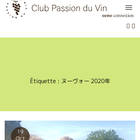
Skip
to
content
Étiquette :
ヌーヴォー 2020年
19
Oct