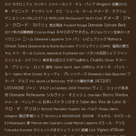
Angers
ラド
カタロニア人
サンタン
シャトーヌッフ・デュ・パップ
収穫2018
ドメーヌ・マクシム・
年・ドミニック・ドゥラン
シス・ピエ・シュール・テール
ドメーヌ・ジャ
マニョン
LA VRILLE ET LE PAPILLON
Restaurant Yacht Club
ン・クロード・ラパリュ
Domaine Sylvain Bock
恵比寿店
Foulard Rouge
ＢＭＯのマサ子さん
2017年の収穫情報
Crosse Road
ボジョレワイン全体の一大
ニーム
Nomura
イヴェント
Domaine Laguerre
シャ
パリ・レピュブリック
Unison Suwa
Domaine de la Roche Buissière
アンジュヴァン
COMIC
福岡の黄ち
ゃん
ドゥ・モール
Cuiisne Japonaise
Fujimama san
リヨンの石田シェフ
ジャン・
Chablis
ドメー
ミッシェル・ステファン
東京荒川区のエスポア山枡さん
Olivar
ヌ・プリューレ・ロック
ドメーヌ・パット・
調布
Salon Saint Jean
川村さん
ルー
Apéro
Wine School
キューヴェ・プレッシウーズ
Domaine Lilian Bauchet
ブ
JACQUES
ラーヴ・マルゴ
Vin Jaune
Le Batossay
サボリの鎌田夫妻
LASSAIGNE
ヴィニ・シュッド見本
ジャン・マルク
Le Cambon 2008
Fronton
Domaine Richeaume
市
シルヴァン・オエッシュ
Bistro Shimba
charibari
ル・
日本レストランびそう
Salon des Vins de Loire
ドメーヌ・ベリュアール
クロ・デ・グリヨン
Bistrot Parcelles
Pupillin
Aki
パルク
Pineau Denis
渡辺幸樹シェフ
Indigene
Bistro LA REGARADE
2009年 マルセル・ラピエール
Estézargues
愛
Marion des Capriers
cuvée Marcel Lapierre
ピエール・アリエ
Les Vignes d'Olivier
Fukuoka Kurume
カシェットのまさシェフ
ＡＯＣ組織