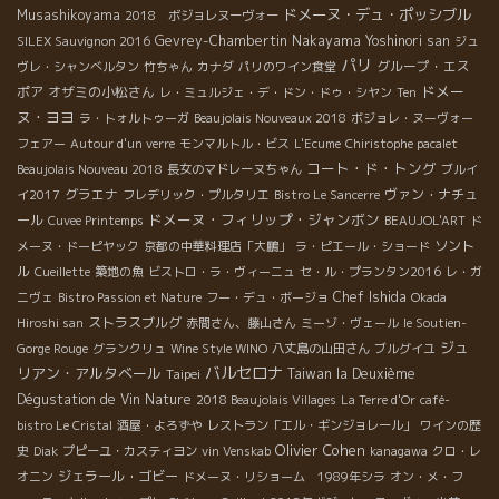
ドメーヌ・デュ・ポッシブル
Musashikoyama
2018 ボジョレヌーヴォー
Gevrey-Chambertin
Nakayama Yoshinori san
SILEX Sauvignon 2016
ジュ
パリ
グループ・エス
ヴレ・シャンべルタン
竹ちゃん
カナダ
パリのワイン食堂
ドメー
ポア
オザミの小松さん
レ・ミュルジェ・デ・ドン・ドゥ・シヤン
Ten
ヌ・ヨヨ
ラ・トォルトゥーガ
Beaujolais Nouveaux 2018
ボジョレ・ヌーヴォー
フェアー
Autour d'un verre
モンマルトル・ビス
L'Ecume
Chiristophe pacalet
コート・ド・トング
Beaujolais Nouveau 2018
長女のマドレーヌちゃん
ブルイ
グラエナ
ヴァン・ナチュ
イ2017
フレデリック・プルタリエ
Bistro Le Sancerre
ドメーヌ・フィリップ・ジャンボン
ール
Cuvee Printemps
BEAUJOL'ART
ド
ソント
メーヌ・ドーピヤック
京都の中華料理店「大鵬」
ラ・ピエール・ショード
ル
Cueillette
築地の魚
ビストロ・ラ・ヴィーニュ
セ・ル・プランタン2016
レ・ガ
Chef Ishida
ニヴェ
Bistro Passion et Nature
フー・デュ・ボージョ
Okada
ストラスブルグ
Hiroshi san
赤間さん、藤山さん
ミーゾ・ヴェール
le Soutien-
ジュ
Gorge Rouge
グランクリュ
Wine Style WINO
八丈島の山田さん
ブルグイユ
バルセロナ
リアン・アルタベール
Taipei
Taiwan la Deuxième
Dégustation de Vin Nature
2018 Beaujolais Villages
La Terre d'Or
café-
bistro Le Cristal
酒屋・よろずや
レストラン「エル・ギンジョレール」
ワインの歴
Olivier Cohen
史
Diak
プピーユ・カスティヨン
vin Venskab
kanagawa
クロ・レ
ジェラール・ゴビー
オニン
ドメーヌ・リショーム 1989年シラ
オン・メ・フ