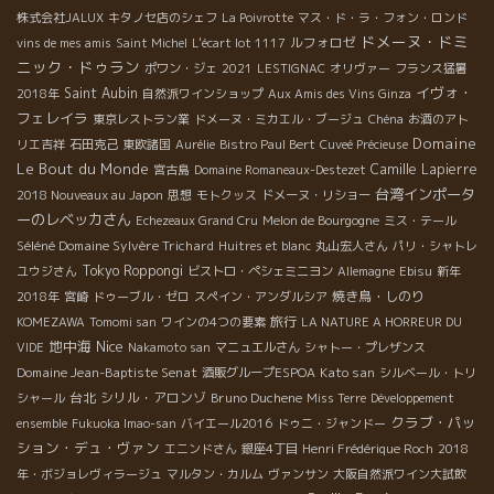
株式会社JALUX
キタノセ店のシェフ
La Poivrotte
マス・ド・ラ・フォン・ロンド
ドメーヌ・ドミ
ルフォロゼ
vins de mes amis
Saint Michel
L'écart lot 1117
ニック・ドゥラン
ポワン・ジェ
2021
LESTIGNAC
オリヴァー
フランス猛暑
イヴォ・
Saint Aubin
2018年
自然派ワインショップ
Aux Amis des Vins Ginza
フェレイラ
東京レストラン業
ドメーヌ・ミカエル・ブージュ
Chéna
お酒のアト
Domaine
リエ吉祥
石田克己
東欧諸国
Aurélie
Bistro Paul Bert
Cuveé Précieuse
Le Bout du Monde
Camille Lapierre
宮古島
Domaine Romaneaux-Destezet
台湾インポータ
2018 Nouveaux au Japon
思想
モトクッス
ドメーヌ・リショー
ーのレベッカさん
Echezeaux Grand Cru
Melon de Bourgogne
ミス・テール
Séléné Domaine Sylvère Trichard
Huitres et blanc
丸山宏人さん
パリ・シャトレ
Tokyo Roppongi
ユウジさん
ビストロ・ペシェミニヨン
Allemagne
Ebisu
新年
焼き鳥・しのり
2018年
宮崎
ドゥーブル・ゼロ
スペイン・アンダルシア
旅行
KOMEZAWA
Tomomi san
ワインの4つの要素
LA NATURE A HORREUR DU
地中海
Nice
VIDE
Nakamoto san
マニュエルさん
シャトー・プレザンス
Domaine Jean-Baptiste Senat
Kato san
酒販グループESPOA
シルベール・トリ
台北
シリル・アロンゾ
Bruno Duchene
シャール
Miss Terre
Développement
クラブ・パッ
ensemble
Fukuoka Imao-san
バイエール2016
ドゥニ・ジャンドー
ション・デュ・ヴァン
エニンドさん
銀座4丁目
Henri Frédérique Roch
2018
年・ボジョレヴィラージュ
マルタン・カルム
ヴァンサン
大阪自然派ワイン大試飲