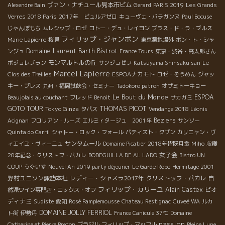
ヴァン・ナチュール見本市ビム
Alexendre Bain
Gerard
PARIS 2019
Les Grands
Verres 2018 Paris
2017年 ビュルアゼロ
キューヴェ・バラガンヌ
Paul Bocuse
じゃんぼもち
ムレシップ・ロゼ
コトー・デュ・レイヨン
プラス・ド・ラ・ブルス
フィリップ・ジャンボン
Marie Lapierre
桜見
東京築地場外
ポン・ト・シャ
Domaine Laurent Barth
Bistrot
ンジュ
France Tours
東京・渋谷・高太郎さん
モンマルトルの丘
ボジョレブラン
サンジョゼフ
Katsuyama Shinsaku san
Le
Marcel Lapierre
ESPOAナカモト
Clos des Treilles
ロゼ・そうめん
ジャッ
キー・プレス
九州・福岡試飲会・セミナー
Tadokoro patron
オザミトーキョー
Le Bout du Monde
ESPOA
Beaujolais au couchant
フレッド
Benoit
サカガミ
THOMAS PICOT
GOTO TOUR
Tokyo Ginza
タパス
Vendange 2018 Léonis
Beziers
Acignan
フロリアン・ルーズ
エルミｒタージュ 2001年
サンソー
Quinta do Carril
シャトー・ロック・フォール
バティスト・クザン
カリニャン・ヴ
サンタムール
ィエイユ・ヴィーニュ
Domaine Picatier
2018年皆既月食
Miho
収穫
女子会
20年記念・クリストフ・パカレ
BODEGUILLA DE AL LADO
Bistro UN
COUP
うぐいす
Nouvel An 2019 party déjeuner
Le Garde Robe
Hermitage 2001
野村ユニソン諏訪本社
レディー・シャスラ2017年
クリストッフ・パカレ
自
フィリップ・カリーユ
Alain Castex
ビオ
然派ワイン専門店・ロックス・オフ
ディナミ
Sudiste
愛知
Rosé Pamplemousse
Chateau Restignac
Cuveé WA
ルカ
DOMAINE JOLLY FERRIOL
ト街
伊勢丹
France Canicule 37℃
Domaine
passion
Catherine et Pierre Breton
ブラジル
フィリップ・マッフル
Pleine Lune