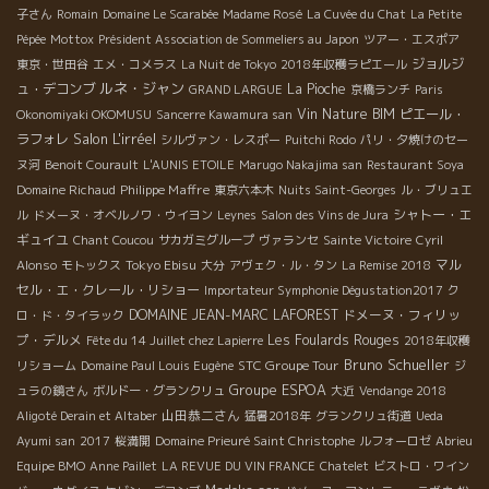
子さん
Romain
Domaine Le Scarabée
Madame Rosé
La Cuvée du Chat
La Petite
Pépée
Mottox
Président Association de Sommeliers au Japon
ツアー・エスポア
ジョルジ
東京・世田谷
エメ・コメラス
La Nuit de Tokyo
2018年収穫ラピエール
ルネ・ジャン
ュ・デコンブ
La Pioche
GRAND LARGUE
京橋ランチ
Paris
Vin Nature BIM
ピエール・
Okonomiyaki OKOMUSU
Sancerre Kawamura san
Salon L'irréel
ラフォレ
シルヴァン・レスポー
Puitchi Rodo
パリ・夕焼けのセー
ヌ河
Benoit Courault
L'AUNIS ETOILE
Marugo Nakajima san
Restaurant Soya
Philippe Maffre
Domaine Richaud
東京六本木
Nuits Saint-Georges
ル・ブリュエ
シャトー・エ
ル
ドメーヌ・オベルノワ・ウイヨン
Leynes
Salon des Vins de Jura
ギュイユ
Chant Coucou
サカガミグループ
ヴァランセ
Sainte Victoire
Cyril
Tokyo Ebisu
マル
Alonso
モトックス
大分
アヴェク・ル・タン
La Remise 2018
セル・エ・クレール・リショー
Importateur Symphonie Dégustation2017
ク
DOMAINE JEAN-MARC LAFOREST
ドメーヌ・フィリッ
ロ・ド・タイラック
プ・デルメ
Les Foulards Rouges
Fête du 14 Juillet chez Lapierre
2018年収穫
Bruno Schueller
STC Groupe Tour
リショーム
Domaine Paul Louis Eugène
ジ
Groupe ESPOA
ュラの鏡さん
ボルドー・グランクリュ
大近
Vendange 2018
山田恭二さん
Aligoté Derain et Altaber
猛暑2018年
グランクリュ街道
Ueda
Ayumi san
2017
桜満開
Domaine Prieuré Saint Christophe
ルフォーロゼ
Abrieu
Equipe BMO
Anne Paillet
LA REVUE DU VIN FRANCE
Chatelet
ビストロ・ワイン