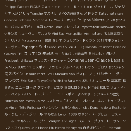
シュッ・・・・・ドゥラン
コート・ド・マルマンデ
Vendange2018
ジャジ
Philippe Pacalet
PLOUF
Ｃａｔｈｅｒｉｎｅ Ｂｒｅｔｏｎ
グットドール
ャキスタン
メドック
Une Tranche
マスぺリ
ＢＭОの斉藤さん
Katsumata san
Philippe Valette
Gotenba
Boldness
Morgon2017
カーブ・オジェ
アレキサンド
ル・バンの息子ピエール君
Notre-Dame
マレ・バス
Importateur Kadowaki Noriko
vin nature
ケランヌ
キューヴェ・マルセル
Vini Sud Montpellier
名古屋試飲会
シャリバリ
Matsuoka san
霧島
セレネ
ジュリアン・ドゥラン
2017年ボジョレ・
Espagne Sud
ヌーヴォー
Cuvée Bedit Vilou
ALLIQ Hamada President
Domaine
スリエ400年記念
Cauzon
TF1
ラ・タルバルド醸造元
ＢＭО社の山田さん
Domaine Jean-Claude Lapalu
President Ishikawa
マリウス・ラフィット
De Moor
BUDO 11
エスポア・ナカモト
ブルイイ2013
レザン・ゴロワ
サンジャン
南スペイン
パルティーダ・
BMO Masako san
Uemura cherf
ビストロノミ
クレウス
リレール見本市
Sara
Eric
Tokyo Chofu
Bistro Bar à vin UGUISU
松
ニューヨーク
Nîmes
岡さん
ダヴィデ、ピエラ
岡田ヒロシさん
R2L'O
リュ・ド・
ラ・ペスト
ムロン・ド・ブルゴーニュ
エスポア・よろずや・リショームの歴史
Ishikawa san
Matin Calme
レストラン「オン・メ・フレ・ス・キル・トゥ・プレ」
Geschickt
Le Vin en Tête
Fujisawa
ヴァンサン・ムラン
Domaine de la Rectorie
ル・クロ・デ・ジャール
マルセル
Lenoir 1989
ヴァン・ド・プリムー
ビスト
ロ・ル・セルクル・ルージュ
Beaujolais Villages
ドメーヌ・プリューレ・サン・ク
リストフ
Qui évolue le Monde
Mr. Hiroto Maruyama
自然派ビストロ・Matsuki