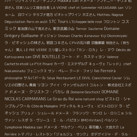
Madoka san
バー・ウグイス
ケビン・デコンブ
ドメーヌ・アント二ー・テヴネ
松
LA VIGNE
井さん
日本ソムリエ協会会長
chef et Sommelier HASAGAWA san
リシ
ョーム 白ワイン
タラゴナ地方
ビオトップワイン
大江さん
Mathieu
Nagoya
STC Tours
コス
Dégustation
Paris en août
L'Echappee belle rosé
フロントン
ミック
Domaine
東京武蔵小山
彫刻家の山下亮太さん
Terroir
Sauterne
Grégory Guillaume
ディジョン
Shonan
Charles Aznavour
Kiji Okonomiyaki
ラ・ピオッシュの林さん
岩田コキさん
CPVの石川君
宗像康雄
岩田さん（岩ち
レ・マウ
Décès de
ゃん）
美人
LE PRE VERRE
三ツ星レストラン「カン・ロカ」
Katsuyama san
DIVE BOUTELLE
コート・ド・カスティヨン
Valence
chef
Cachette etoilé
Le P'tit Pinard
カーヴ・エステザルグ
キューヴェ「レッド」
Ivo Ferreira
Nakaminato
フェニックス
サン・ペレー
クード・フォリ
サルバドール
philosophie
Seiya
Restaurant LE DIVIL
Coexistence
Caviar
ソム
リヨン
リエの日野さん
貴腐
プイイ・ヴァンゼル2013
コルトン・
株式会社エスポ
ドメーヌ・クリストフ・パカレ
DOMAINE
ア
月
Domaine Geschickt
NICOLAS CARMARANS
Le Grau du Roi
ビストロ・シャ
wine naturel shop
ンブルノワール
ラ・ピ
Côte de Malepère
アヴィタル
キューヴェ・ビストロロジ
オッシュ
ブリュノ・シュレール
ドメーヌ・フランソワ・サンロ
レ・ロシニョ
シル
ヴァン・レスポ
ラ・ヴリーユ・エ・ル・パピヨン
BMO Kiritani]
ベルリン
Symphonie Madoka san
ドメーヌ・サルナン・ベリュ
寿司職人・大田大介
La
Perrière
トマ
パリ・レストラン「ジョルジュ・サンク」
ボデグイジャ・デ・ラル・