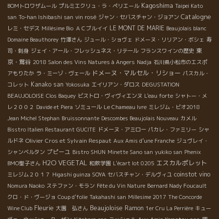
Kagoshima
BOMトロワザムール
プルミエクリュ・ラ・ペリエール
Taipei Kato
Catalogne
san
To-han Ishibashi san
vin rosé
ジャン・セバスチャン・ジョアン
LE MONT DE MARIE
レミ・セデス
Millésime Bio
ＡＣブルイイ
Beaujolais blanc
Domaine Beauthorey
竹澤さん
ジュール・ショヴェ
ドメーヌ・リリアン・ボシェ
寿
東
司・刺身
ジェイ・アール・フレッシュネス・リテール
フランスワインの歴史
京・鴬谷
2018 Salon des Vins Natures à Angers
Nadja
石川県小松市のエスポ
ドメーヌ・マルセル・リショー
アもりたか
ラ・ミーゾ・ヴェール
パスカル・
Kanako san
コレット
Yokosuka
エイリアン・ダロス
DEGUSTATION
BEAUJOLOISE
Clos Baquey
ビストロ・ヴィヴィエンヌ
L'eau forte
シャトー・メ
レ２００２
Davide et Piera
ソミュール
Le Chameau Ivre
ミレジム・ビオ2018
Jean Michel Stephan
Bruissonnante
Descombes Beaujolais Nouveau
カメル
Bisstro Italien Restaurant GUCITE
ドメーヌ・アミロー
パカレ・ファミリー
シャ
Olivier Cros et Sylvain Respaut
ルドネ
Aux Amis d’une Franche
ジュヴレイ・
プピーユ
シャンベルタン
Bistro SHUN
Minette Sano san
yukiko san
Phenix
H2O VEGETAL
エスカルポレット
BMO聖子さん
和飲学園
L'écart lot 0205
coinstot vino
ミレジム２０１７
Higashi guinza SOYA
セバスチャン・デルヴィユ
Nomura Naoko
ステファン・モラン
Fête du Vin Nature
Bernard Nady Foucault
クロ・ド・ヴージョ
Coup d'folie
Takahashi san
Millesime 2017
The Concorde
Fleurie
Beaujoloise
Ramon
Wine Club
大園 弘さん
1er Cru La Perrière
キュー