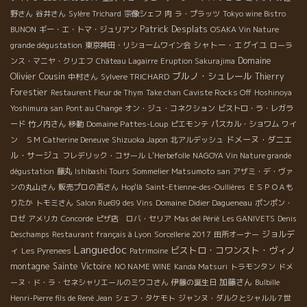
野さん
谷井さん
Sylère Trichard
宗像シェフ
肉
ラ・プラッツ
Tokyo wine Bistro
Patrick Desplats
BUNON
ギー・エ・トマ・ジュリアン
OSAKA Vin Nature
シャトー・エグイユ
grande dégustation
東京神田・リショームワイン会
ローラ
Domaine
ンス・マニヤ・クリエフ
Château Lagairre
Eruption Sakurajima
Olivier Cousin
ブルノ・シュレール
Thierry
中村さん
Sylvere TRICHARD
Forestier
Restaurent Fleur de Thym
Take chan
Caviste Rocks Off
Hoshinoya
Yoshimura san
Pont au Change
オン・ジュ・コネクション
ビストロ・ラ・レガラ
Domaine Pattes-Loup
ード
竹ノ内さん
移動
ピエモンテ
パスカル・ショワム
ワイ
ドメーヌ・ダニエ
ン ＳＭ
Catherine Deneuve
Shizuoka Japon
北アルデッシュ
ル・サージュ
フレデリック・コサール
L'Herbefolle
NAGOYA Vin Nature grande
dégustation
藤丸
Ishibashi Tours
Sommelier Matsumoto san
アザミ・デ・ヴァ
ンの丸山さん
販売プロの西さん
Hop'là
Saint-Etienne-des-Oullières
ＥＳＰＯＡも
りたか
トモミさん
Salon Rue89 des Vins
Domaine Didier Dagueneau
ポンポン・
ロゼ
アメリカ
Concorde
ピザ店 ロバ・セリア
Mas del Périé
Les GANIVETS
Denis
ジョルデ
Deschamps
Restaurant français à Lyon
Sorcellerie 2017
田所オーナー
Languedoc
ビストロ・コワンスト・ヴィノ
ィ
Les Pyrenees
Patrimoine
montagne Sainte Victoire
NO NAME WINE
Kanda Matsuri
トラモンタン
ドメ
加藤さん
ーヌ・ド・ラ・セネシャリエールのミワコさん
伊藤の誕生日
Bulbille
Henri-Pierre fils de René Jean
シェフ・タケモト
ジャンヌ・ダルクとシャルル７世