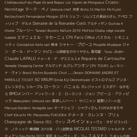
Grand Repas
Crozes-
Châteauneuf-du-Pape
Les Vignes de Mongueux
マーク・ペノ
Hermitage
Uemura chef
共栄
Bisto St.Martin
Mr.Fujiki
Restautrant Fernandaise
Morgon 2016
シェフ・ソムリエの長谷川さん
アぺロ
フ
Domaine de la Romanée-Conti
ィリップ・デルメ
アルティザン
Guinza 4
フルーリー
chome
Taiwan Buvons Nature 2018
Mottox Osaka siège sociale
エマニュエル・ラセーニュ
CPV Paris Office
パスカル・シモニュ
Isabelle
ッティ
シャトー・プピーユ
ジャ
Conception Kato san
熊本
Poupille Atypique
Jean-
ン・ポール・ドーマン
ラピエール研修生のセイヤさん
寿司屋・Yuzu
Claude LAPALU
Le Repaire de Cartouche
ドメーヌ・デ・ザミエル
ルクレアシオン
Yamada Shopping Center
マルマンド
CPV TOURS
ムーラン・
ナ・ヴォン
Brasil
Bistro Buvards
Chut ......Derain
DOMAINE ANDRE ET
AD VINUM
MIREILLE TISSOT
Ginza Kiji Okonomiyaki
ビストロマルゴ
アンヌ・
ローラン・バニョル
エレンヌさん
シルーブル
ガレジャッド
エスポア・なかむ
BMOメンバー
プピーユ・アティピ
ら
アントワーヌ・エ・ローランス・ジョリ
ック
美味しい～～！
Beeaujolais
Uemura san
サバニャン
星野リゾート社
Maruya Gardens Yanagida san
オーナシェフ・シャヴィさん
ESPOAかまたや
ドメーヌ・ミレンヌ・ブリュ
Chef Kikuchi
Mr. Masanobu FUKUOKA
スペイン
Champagne de Sousa
ガロ・ヴァン
キューヴェ・オゼ
ビストロ・
NICOLAS TESTARD
ラ・ノティック
横須賀
2018年・パリ試飲会
シャルドネ・ペ
ＴＡＶＥＬ
ティアン
Eau Forte 2017
金沢
キューヴェ・デ・フー
ミネットの佐