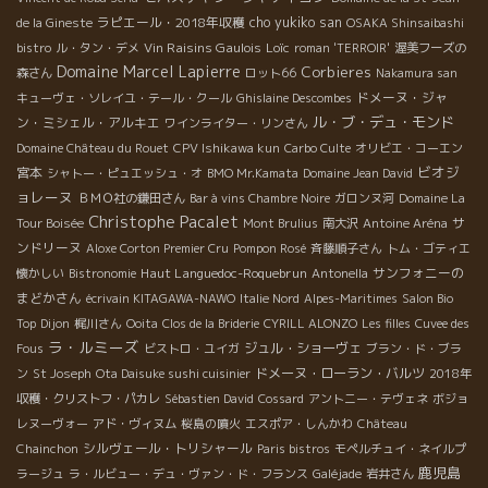
ラピエール・2018年収穫
cho yukiko san
de la Gineste
OSAKA Shinsaibashi
Vin Raisins Gaulois
Loïc
bistro
ル・タン・デメ
roman 'TERROIR'
渥美フーズの
Domaine Marcel Lapierre
Corbieres
森さん
ロット66
Nakamura san
ドメーヌ・ジャ
キューヴェ・ソレイユ・テール・クール
Ghislaine Descombes
ル・ブ・デュ・モンド
ン・ミシェル・アルキエ
ワインライター・リンさん
Domaine Château du Rouet
CPV Ishikawa kun
Carbo Culte
オリビエ・コーエン
ビオジ
宮本
シャトー・ピュエッシュ・オ
BMO Mr.Kamata
Domaine Jean David
ョレーヌ
ＢＭＯ社の鎌田さん
Bar à vins Chambre Noire
ガロンヌ河
Domaine La
Christophe Pacalet
サ
Tour Boisée
Mont Brulius
南大沢
Antoine Aréna
ンドリーヌ
Aloxe Corton Premier Cru
Pompon Rosé
斉藤順子さん
トム・ゴティエ
Haut Languedoc-Roquebrun
サンフォニーの
懐かしい
Bistronomie
Antonella
まどかさん
écrivain KITAGAWA-NAWO
Italie Nord
Alpes-Maritimes
Salon Bio
Top
Dijon
梶川さん
Ooita
Clos de la Briderie
CYRILL ALONZO
Les filles
Cuvee des
ラ・ルミーズ
ジュル・ショーヴェ
Fous
ビストロ・ユイガ
ブラン・ド・ブラ
ドメーヌ・ローラン・バルツ
ン
St Joseph
Ota Daisuke sushi cuisinier
2018年
収穫・クリストフ・パカレ
Sébastien David
Cossard
アントニー・テヴェネ
ボジョ
レヌーヴォー
アド・ヴィヌム
桜島の噴火
エスポア・しんかわ
Château
シルヴェール・トリシャール
Chainchon
Paris bistros
モペルチュイ・ネイルプ
鹿児島
ラージュ
ラ・ルビュー・デュ・ヴァン・ド・フランス
Galéjade
岩井さん