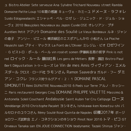
ュ
Bistro Atelier
Sete
serveuse Ana
Sylvère Trichard Nouveau
street Rambla
ドメーヌ・ラフォレ
Domaine Patte Loup
10年間の感謝
キューヴェ・カミーユ
Suido Edogawabashi
エシャッペ・ベル・ロゼ
レ・ジュニック・ド・ジュル・ショ
ーヴェ
2018 Beaujolais Nouveaux au Japon
Cuvée OSE
オレリアン・プチ
Domaine des Soulié
Aurélien Petit
アブリウ
Le Vieux Bordeaux
ルネ・ジャン
の息子 アンリー・ピエール
横浜緑区のエスポアしんかわ
小松さん
La Pioche
ロゼワイン
Hayashi san
プティ・マックス
La Font de L'Olivier
ミレジム・ビオ
・ G
ビストロ・ポール・ベール
vin rosé et somen
伊藤與志男の哲学
Pink is not
ロイック・ルール
藤田社長
Bistro Paul
red
Les gens de Métiers
長野・諏訪
Le Vin de mes Amis
Bert Dégustation
ヴィヴィアン・エメル
トゥールーズ
ラモンさん
ダミ
スダール
Ramon Saavedra
クロス・ロード社
ガルド・フー
アン・コクレ
DOMAINE PASCAL
フランス対ウルグアイ：２：１
SIMONUTTI
Rémi DUFAITRE Nouveau2018
6 Pieds sur Terre
アルノ・カッシー
DOMAINE PHILIPPE VALETTE
ニ
Paris restaurent Georges Cinq
Massimo &
ローヌ
Andalousie
Antonella
Soleil Couchant
Saint Aubin 1er Cru
Callipyge
Venddange 2018 Christophe Pacalet
ヨシキさん
Ishikawa-ken Komatsu-shi
バ
収穫2017年
ルセロナのユウコさん
Rémy Soulié Rosé
Quinta de Napoles
ボージ
トマ・ピコ
ョロワーズ試飲会
エノ・コネクションのキショウ
Pinot Noir 2016
GT
Orveaux Tanaka san
EN JOUE CONNECTION
biodynamic
Tazaki Shinya
ジャン・