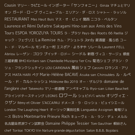
Cousin
インポーター「サンフォニー」
マリー・ラピエール
Ginza
マチュとマリ
ガード・ローブ
オン
ヴィニョーブル・エリアン・ダ・ロス
シャトー・ラッソル
RESTAURANT
Mas Haut Buis
マス・オ・ビュイ
関西
ニコラ・ベルタン
Laurence et Rémi Dufaitre
Sakagami Hino-san
aux Amis des Vins
Tours
ESPOA YOROZUYA TOURS
Roots 66
ラ・プラツ
Pays-Bas
Paellia
ジ
La Remise
Jordy
ャック・フェヴリエ
カム・アシュトラ
居酒屋・風ら坊
コー
ト・ド・マルペール
モンギュー村
エスポア・よろずや
リレール
Laurent FELL
シードル
Abriou
レーザン・ゴロワ
プイッチ・ロドー
新宿
ヴィユ・サージュ
銀座
菊池シェフ
三越新館
BMO Kiritani san
Chambolle Musigny 1er Cru
グラン・ク
萬谷シェフ
リュ・フランクシュタイン
LOU CARIGNAN
Cassini
ロランス・アリ
Marie-Hélène BACAVE
ル・ルペ
アス
MATA HARI
ペグ
Asuka san
Chiroubles
domaine de
ール・ド・カルトゥッシュ
Millésime Bio 2019
オー・ザルジラ
l'anglore
Ryo-san
chef Takemoto
マリー修道僧
アンペキャブル
Lilian Bauchet
ロワール
オリヴィエ・
ブラインドテースティング
LEONIS
シュビドバ
white
クザン
Rémy et Olivier
S'ACCAPAU
ドメーヌ・ラ・ロッシュ・ビュイシエール
London The Laughing Heart
オーリック濱田社長
Languedoc Assignan
葡萄ジュ
Bistro Montmartre
Prieure Roch
ース
キューヴェ・ル・ラン・デュ・メルル
Domaine Philippe Tessier
名古屋自然派ワイン試飲会
Tom Gauthier
桐谷さん
chef Torikai
TOKYO Vin Nature grande dégustation
Salon B.B.B. Bojolais