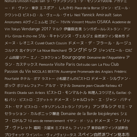
Nonura Unison Fujiki san
ラ・ヴァンダンジュ・デ・モワンヌ1988年
アカデミ
エスポア・ しんかわ
ー・ド・ヴァン・東京
Place de la Borse
ジャン・ピエール・
Yannick Amirault
クワントロ
ビストロ・ル・ヴェール・ヴォレ
Neil
Salon
OSAKA
Anonymes
ADヴィニュム社
ゴビー
76VIN
Vincent Moulin
Academie de
Vendange 2017
伊藤與志男
Vin Tokyo
マルク
シンガポールレストラン・アン
ジル・キャトリンヌ・ヴェルジェ
ド
ドレ
Ginza 4 cho-me
自然派ワイン見本市
ドメーヌ・デ・フラール・ルージュ
メーヌ・レオニス
Cuveé Ouech Cousin
ラングドック
コルナス
北イタリア
La Noue Blanchard
ジャンピエール・ロビ
Bourgogne
Domaine de l’Aiguelière
ア
ノ
山田屋ツアー
エノ・コネクション
Club
ラン・カステックス
Visite Paris
Piemonte
Ootsubo san
La Flou
Passion du Vin
NICOLAS BERTIN
Auvergne
Promenade des Anglais
Frédéric
ドメーヌ・シルヴァン・
Pourtalié
ホテル・ボマ
ラストー
小松屋さんのビストロ
ボック
アルマ・マテル
ボジョレフェアー
Domaine jean-Claude Rateau
47
ビストロ・モンマルトル
Ricards Okada san
Arbois
料理人ユウジさん
Gaillac
小
ドメーヌ・シャルロット・エ・ジャン・バティ
松
パリ・ビストロ・ゴグットゥ
アンダルシア
スト・セナ
セミ・マ
ビストロ・イタリアンレストラン「グシテ」
biojoleynes
セラッション・カルボニック醸造
Domaine de la Borde
シェ
ドメーヌ・フィリッ
フ・ロドルフ
10 ans de remerciement
イヤン・ド・リュ
プ・ヴァレット
福岡・久留米
ミズキさん
フィリップ
東京自然ワイン大試飲会
スペイン自然派ワイン見本市
プロヴォッケ
ワインバー・ヴィノヴェリータス