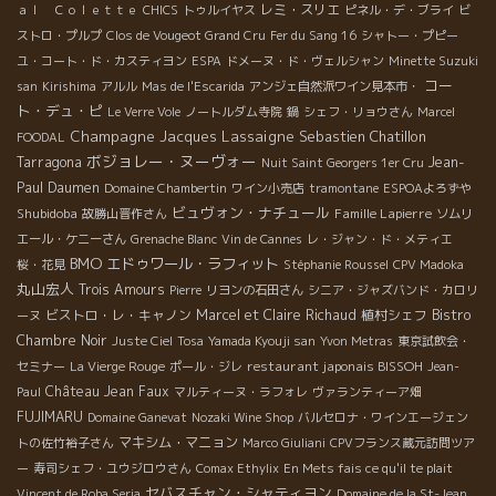
レミ・スリエ
ａｌ Ｃｏｌｅｔｔｅ
CHICS
トゥルイヤス
ピネル・デ・ブライ
ビ
ストロ・プルプ
Clos de Vougeot Grand Cru
Fer du Sang 16
シャトー・プピー
ユ・コート・ド・カスティヨン
ESPA
ドメーヌ・ド・ヴェルシャン
Minette Suzuki
コー
san
Kirishima
アルル
Mas de l'Escarida
アンジェ自然派ワイン見本市・
ト・デュ・ピ
Le Verre Vole
ノートルダム寺院
鍋
シェフ・リョウさん
Marcel
Champagne Jacques Lassaigne
Sebastien Chatillon
FOODAL
ボジョレー・ヌーヴォー
Tarragona
Jean-
Nuit Saint Georgers 1er Cru
Paul Daumen
Domaine Chambertin
ワイン小売店
tramontane
ESPOAよろずや
ビュヴォン・ナチュール
Shubidoba
Famille Lapierre
故勝山晋作さん
ソムリ
エール・ケニーさん
Grenache Blanc
Vin de Cannes
レ・ジャン・ド・メティエ
BMO
エドゥワール・ラフィット
桜・花見
Stéphanie Roussel
CPV Madoka
丸山宏人
Trois Amours
Pierre
リヨンの石田さん
シニア・ジャズバンド・カロリ
ビストロ・レ・キャノン
Marcel et Claire Richaud
植村シェフ
Bistro
ーヌ
Chambre Noir
Juste Ciel
Tosa
Yamada Kyouji san
Yvon Metras
東京試飲会・
restaurant japonais BISSOH
セミナー
La Vierge Rouge
ポール・ジレ
Jean-
Château Jean Faux
Paul
マルティーヌ・ラフォレ
ヴァランティーア畑
FUJIMARU
Domaine Ganevat
Nozaki Wine Shop
バルセロナ・ワインエージェン
マキシム・マニョン
トの佐竹裕子さん
Marco Giuliani
CPVフランス蔵元訪問ツア
ー
寿司シェフ・ユウジロウさん
Comax Ethylix
En Mets fais ce qu'il te plait
セバスチャン・シャティヨン
Vincent de Roba Seria
Domaine de la St-Jean