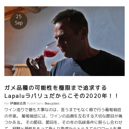
して表現されている。 ヌーヴォーはやっぱりこれは絶対に外せな
い。 ２０２０年は、世が妙なカタチになっている。そんな世相と
は反対に天と地のエネルギーは最高の条件を満たしてくれた。 内
25
容が詰まっているトビッキリ美味しいヌーヴォーが完成した。
Sep
今、世界が必要としている“力強さ”と“爽やかさ”を備えている。
ヌーヴォー解禁を機に世の流れを変えよう！！ 若き人達も素晴ら
しいヌーヴォーを醸しているけど、やっぱり原点は大切！絶対に
外せない！！
ガメ品種の可能性を極限まで追求する
Lapaluラパリュだからこその2020年！！
Par
伊藤與志男
Publié dans
Beaujolais
ワイン造りで最も大事なのは、言うまでもなく畑で行う葡萄栽培
の作業。 葡萄栽培には、ワインの品質を左右する大切な節目が幾
つかある。 その節目、節目を、その年の気候条件に照らし合わせ
て、経験と感性をもって色んな角度からとらえてテロワールを最