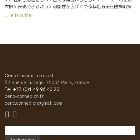
大限に表現できるように可能性を広げてやる栽培方法を臨機応援
にやり繰りすることが大切。 これがジャンクロード・ラパリュが
Lire la suite
毎年やっていること。 まるで子供の教育のように、大人になって
その子が人生を思うように表現ができるような可能性を残す教育
してやることに似ている。 ジャンクロード・ラパリュは云う、
『ワインが完成した時に、そのワインのスタイルや、酸のあり
方、タンニンの質などすべてを栽培まで遡って説明できる精確な
栽培。例えば、あの時の雨が、あの時の作業の遅れが、あの時の
作業のドンピシャリのタイミングが、この味覚に影響を与えてい
るんだ。と明確に指摘できることが大切。』 その点、今年はコロ
ナのお蔭で、訪問者が少なく、訪問者の対応で作業が遅れるとい
Oeno Connextion s.a.r.l.
うことがなくほぼ完璧にできた年だ。 それにしても、2020年は、
62 Rue de Turbigo, 75003 Paris, France
またしても超特殊なミレジムとなった。 5，6月の開花時の天候不
Tel +33 (0)1 49 96 40 20
良で、結実に時間がかかりミルランデーズといわれる小さい粒の
oeno-connexion.fr
葡萄が育った年。 7，8月の40度を超す猛暑と乾燥の年。特に西日
oeno.connexion@gmail.com
の当たる箇所は、日射と乾燥で葡萄果実内の水分が蒸発して葡萄
がシワシワになって糖度も濃縮して、酸も同時に濃縮している葡
萄が見られた。 しかし、全体的に見れば、健全な葡萄が収穫され
Rechercher :
たと云ってよい。最も危険な腐った葡萄は皆無だった。 特に、
Lapalu醸造の古木のあるオー・フォルトの畑では果実の濃縮度が