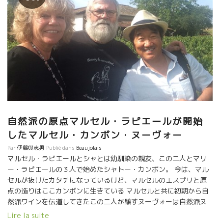
自然派の原点マルセル・ラピエールが開始
したマルセル・カンボン・ヌーヴォー
Par
伊藤與志男
Publié dans
Beaujolais
マルセル・ラピエールとシャとは幼馴染の親友、この二人とマリ
ー・ラピエールの３人で始めたシャトー・カンボン。 今は、マル
セルが抜けたカタチになっているけど、マルセルのエスプリと原
点の造りはここカンボンに生きている マルセルと共に初期から自
然派ワインを伝道してきたこの二人が醸すヌーヴォーは自然派ヌ
ーヴォーの王道！！ マルセルの時代から蓄積された造りが原点と
Lire la suite