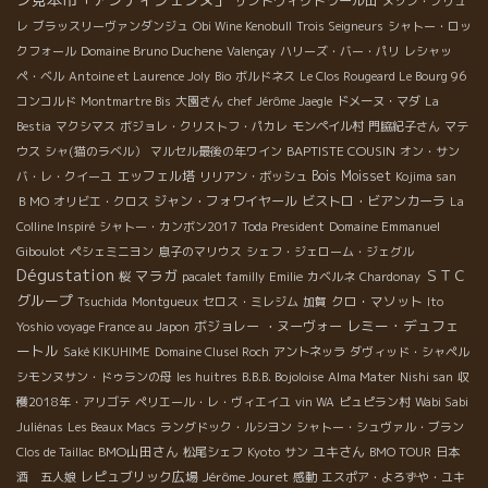
サントヴィクトワール山
メゾン・ブリュ
レ
ブラッスリーヴァンダンジュ
Obi Wine Kenobull
Trois Seigneurs
シャトー・ロッ
クフォール
Domaine Bruno Duchene
Valençay
ハリーズ・バー・パリ
レシャッ
ペ・ベル
Antoine et Laurence Joly
Bio
ボルドネス
Le Clos Rougeard Le Bourg 96
コンコルド
Montmartre Bis
大園さん
chef Jérôme Jaegle
ドメーヌ・マダ
La
Bestia
マクシマス
ボジョレ・クリストフ・パカレ
モンペイル村
門脇紀子さん
マテ
BAPTISTE COUSIN
ウス
シャ(猫のラベル）
マルセル最後の年ワイン
オン・サン
エッフェル塔
Bois Moisset
バ・レ・クイーユ
リリアン・ボッシュ
Kojima san
ジャン・フォワイヤール
ビストロ・ビアンカーラ
ＢＭО
オリビエ・クロス
La
Colline Inspiré
シャトー・カンボン2017
Toda President
Domaine Emmanuel
Giboulot
ペシェミニヨン
息子のマリウス
シェフ・ジェローム・ジェグル
Dégustation
マラガ
ＳＴＣ
桜
pacalet familly
Emilie
カベルネ
Chardonay
グループ
クロ・マソット
Tsuchida
Montgueux
セロス・ミレジム
加賀
Ito
レミー・デュフェ
ボジョレー ・ヌーヴォー
Yoshio voyage France au Japon
ートル
Saké KIKUHIME
Domaine Clusel Roch
アントネッラ
ダヴィッド・シャペル
シモンヌサン・ドゥランの母
les huitres
B.B.B. Bojoloise
Alma Mater
Nishi san
収
穫2018年・アリゴテ
ペリエール・レ・ヴィエイユ
vin WA
ピュピラン村
Wabi Sabi
Juliénas
Les Beaux Macs
ラングドック・ルシヨン
シャトー・シュヴァル・ブラン
BMO山田さん
ユキさん
Clos de Taillac
松尾シェフ
Kyoto
サン
BMO TOUR
日本
レピュブリック広場
Jérôme Jouret
酒 五人娘
感動
エスポア・よろずや・ユキ