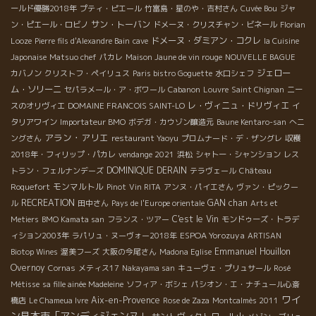
ールド優勝2018年
プティ・ピエール
竹富島・星のや・吉村さん
Cuvée Bou
ジャ
サン・トーバン
ン・ピエール・ロビノ
ドメーヌ・クリスチャン・ビネール
Florian
ドメーヌ・ダミアン・コクレ
Looze
Pierre fils d'Alexandre Bain
cave
la Cuisine
Japonaise
Matsuo chef
パカレ
Maison Jaune de vin rouge
NOUVELLE BAGUE
ジェロー
カバノン
クリストフ・ペイリュス
Paris bistro Goguette
水口シェフ
ム・ソリーニ
セパラメール・ア・ボワール
Cabanon
Louvre
Saint Chignan
ニー
レ・ヴィニュ・ドリヴィエ
スのオリヴィエ
DOMAINE FRANCOIS SAINT-LO
イ
タリアワイン
Importateur BMO
ボデガ・カウゾン醸造元
Baune Kentaro-san
へニ
アラン・アリエ
ングさん
restaurant Yaoyu
プロムナード・デ・ザングレ
収穫
2018年・フィリップ・パカレ
vendange 2021
浜松
シャトー・シャンション
レス
DOMINIQUE DERAIN
トラン・フェルナンデーズ
テラヴェール
Château
モンマルトル
Roquefort
Pinot
Vin RITA
アンヌ・パイエさん
ヴァン・ピックー
RECREATION
GAN chan
ル
田中さん
Pays de l'Europe orientale
Arts et
C'est le Vin
Metiers
BMO Kamata san
フランス・ツアー
モンドゥーズ・トラデ
ESPOA Yorozuya
ィション2003年
ラパリュ・ヌーヴォー2018年
ARTISAN
Emmanuel Houillon
Biotop Wines
渥美フーズ
大阪の今尾さん
Madona Eglise
Overnoy
Cornas
メティス17
Nakayama san
キューヴェ・プリュサール
Rosé
Métisse
sa fille ainée Madeleine
ソフィア・ボシェ
パシオン・エ・ナチュール心斎
ワイ
Aix-en-Provence
橋店
Le Chameua Ivre
Rose de Zaza
Montcalmès 2011
ン見本市「アンディジェンヌ」