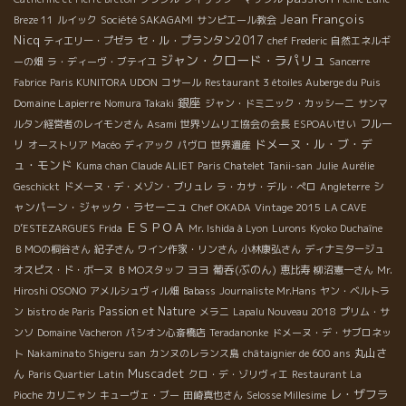
Jean François
Breze 11
ルイック
Société SAKAGAMI
サンピエール教会
Nicq
セ・ル・プランタン2017
ティエリー・プゼラ
chef Frederic
自然エネルギ
ジャン・クロード・ラパリュ
ーの畑
ラ・ディーヴ・ブテイユ
Sancerre
Fabrice
Paris KUNITORA UDON
コサール
Restaurant 3 étoiles Auberge du Puis
銀座
Domaine Lapierre
Nomura Takaki
ジャン・ドミニック・カッシーニ
サンマ
フルー
ルタン経営者のレイモンさん
Asami
世界ソムリエ協会の会長
ESPOAいせい
ドメーヌ・ル・ブ・デ
リ
オーストリア
Macéo
ディアック
パヴロ
世界遺産
ュ・モンド
Kuma chan
Claude ALIET
Paris Chatelet
Tanii-san
Julie
Aurélie
シ
Geschickt
ドメーヌ・デ・メゾン・ブリュレ
ラ・カサ・デル・ぺロ
Angleterre
ャンパーン・ジャック・ラセーニュ
Chef OKADA
Vintage 2015
LA CAVE
ＥＳＰＯＡ
D’ESTEZARGUES
Frida
Mr. Ishida à Lyon
Lurons
Kyoko Duchaîne
ＢＭОの桐谷さん
紀子さん
ワイン作家・リンさん
小林康弘さん
ディナミタージュ
ヨヨ
葡呑(ぶのん)
オスピス・ド・ボーヌ
ＢＭОスタッフ
恵比寿
柳沼憲一さん
Mr.
Hiroshi OSONO
アメルシュヴィル畑
Babass
Journaliste Mr.Hans
ヤン・ベルトラ
Passion et Nature
ン
bistro de Paris
メラニ
Lapalu Nouveau 2018
プリム・サ
ンソ
Domaine Vacheron
パシオン心斎橋店
Teradanonke
ドメーヌ・デ・サブロネッ
丸山さ
ト
Nakaminato Shigeru san
カンヌのレランス島
châtaignier de 600 ans
Muscadet
ん
Paris Quartier Latin
クロ・デ・ゾリヴィエ
Restaurant La
レ・ザフラ
Pioche
カリニャン
キューヴェ・ブー
田崎真也さん
Selosse Millesime