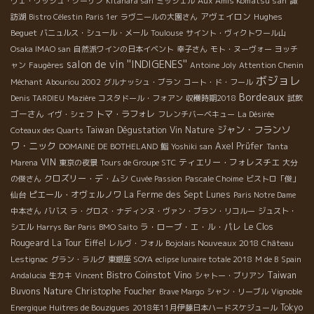
Aux Amis Komatsu san
ヴェ・ウッシュ・クーザン
Kitahara san
ミッシェル
諏
アヴェイロン
Hughes
訪湖
Bistro Célestin
Paris 1er
ラヴニールの大園さん
Beguet
バニュルス・シュール・メール
Toulouse
サイント・ヴィクトワール山
Osaka IMAO san
自然派ワインの日本イベント
幸子さん
モト・ヌーヴォー
ヨッチ
salon de vin ''INDIGENES''
ャン
Faugères
Antoine Joly
Attention Chenin
ボジョレ
Méchant
Abouriou 2002
グルナッシュ・ブラン
コート・ド・フール
Bordeaux
Denis TARDIEU
Mazière
コスタドール・フォアン
収穫時期2018
試飲
ゴーさん
トマ・ラフォレ
イヴ・シェフ
フレンチバーベキュー
La Désirée
ジャン・フランソ
Taiwan Dégustation Vin Nature
Coteaux des Quarts
ワ・ニック
Axel Prüfer
DOMAINE DE BOTHELAND
鮨
Yoshiki san
Tanta
VIN
ティエリー・フォレスチエ
Marena
東京の夜景
Tours de Groupe STC
大分
クロズリー・デ・ムシ
の俊さん
Cuvée Passion
Pascale Choime
ビストロ「俊」
ピエール・オヴェルノワ
La Ferme des Sept Lunes
仙台
Paris Notre Dame
中本さん
ババス
ラ・グロス・ナディンヌ・ヴァン・ブラン・リコルー
ジュスト・
ラ・ローブ・エ・ル・パレ
Le Clos
シエル
Harrys Bar Paris
BMO Saito
Rougeard
La Tour Eiffel
Bojolais Nouveaux 2018
レルヴ・フォル
Château
Lestignac
グラン・ラルグ
東銀座 SOYA
eclipse lunaire totale 2018
M de B
Spain
Bistro Coinstot Vino
Taiwan
Andalucia
生カキ
Vincent
シャトー・ブリアン
Buvons Nature
Christophe Foucher
Brave Margo
シャン・リーブル
Vignoble
Tokyo
Energique
Huitres de Bouzigues
2018年11月伊藤日本ハードスケジュール