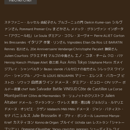
高かった。 2020年のオー・フォルトは名前どうりフォルト（力強
い）スタイルになるだろ。でも酸も濃縮しているのでキリットし
たパワフルな特殊なスタイルになるでしょう。あとあとまで語り
シルヴ
継がれるミレジムとなるでしょう。 超期待のミレジムです。 ★さ
ステファニー・ルッセル
由紀子さん
ブルゴーニュの門
Daikin Kume-san
て、2020年ミレジムのヌーヴォーはどんな感じ？？ ヌーヴォー
ァンさん
まどかさん
Pommard Premier Cru
メドック・グランヴァン
インポータ
は、ヌーヴォーらしく仕上げる為に早く収穫したり、標高が高い
ー「アヴニール社」
Le Soula
ダミアン・コクレ・ヌーヴォー
Pierre ALIET
Corton
ところの区画で糖度が比較的低くく収穫した葡萄を使用するな
イタリア
les Bressandes
作家・リンさん
Vignobles Elian Da Ros
LE BARATIN
ど、ジャンクロードがいろいろ工夫をしてます。 まだ、アルコー
Rennes
石川さん
20e Anniversaire Vendange Christophe Pacalet
勝俣さん
ル発酵がすべて終わっていない状況なので最終的にどの程度の度
グラエナ村
エノ・コネ・チーム
Julien Courtois
マルゴの中島さん
クロ・バケ
数になるかわかりません。 ジャンクロード曰く 『比較的、力強い
Aux Amis Tokyo
Hennig Hoesch
Philippe Aliet
弥三郎
Stéphane Morin
ガメイ
スタイルになりそうだけど12.5度前後の果実味タップリで、フレ
ジブレイ・シャンベルタン
Bazas viande
バルセロナの佐竹さん
シレックス
ワイン
ッシュな酸もキリットありの内容の詰まったワインになりそうで
マリー・エレンヌ・バカーブ
バー・シャンブル・ノワール
LOUIS BENJAMIN
ビ
す。』 『今までになかった、力強さとフレッシュさが同居する素
自然派ワイン
ドメーヌ・ダミアン・ビュロー
ストロ・ソワッフ
CPV ツアー
ボ
晴らしい特別なヌーヴォーになるでしょう！ コロナで、やや停滞
Salvador Batlle
VINISUD
Côte de Castillon
ルドー夜景
chef Xabi
La Corse
した気分を、この2020年ヌーヴォーで解禁と同時にすべてを一新
Montpellier
Julien
Côtes de Marmandais
ラ・リュノットのクリストフ
できるような最高のヌーヴォーを送り届けます！楽しんでもらえ
Altaber
ドメール・ヴァランタン・ヴァレス
東京・恵比寿
ジョルジュ・ルマリエ
ると思います』 ★2020年ヌーヴォーは確実性の男ジャンクロー
ドメーヌ・オリビエ・クザン
Iidabashi Méli Mélo
ドメーヌ・ジャン・バティスト・
ド・ラパュ ワインは人だ。 テロワール、葡萄木、微気象（ミク
バニュルス
Julie Brosselin
セナ
オ・プティ・ボンヌール
Laurence Manya-
ロ・クリマ・宇宙の影響） 動かざる土壌を生かす！ 生き物の葡萄
カスティヨン
ブルイイ
Krief
Konno de Organ
Uchida san
レストラン「シャトー
木に馴染み、諸々の気象に耐えうるように寄添う！ 天からの贈り
ブリアン」
Domaine d'Aupilhac
Yaoyu
cavistes japonais
シューディスト
ワイ