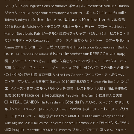
物は“光”！ 天からの試練は、湿気、雹、冷害、猛暑！ 一年間、色
Président Nomura Unison
ン・リタ
Tokyo Degustations Séminaires
ボナストレ
んな条件下をすべて受け容れて、可能な限り健全な葡萄を育てる
Château Poupille
ジャック・セロス
singapour restaurant ANDRE
ラ・ボエム
のは、人だ。 だから、信頼できる健全で確実性の人柄が大切！！
Salon des Vins Naturels Montpellier
Tokyo Bunkyo ku
シリル
桜島
そんな男が造ったヌーヴォーは、トビッキリ美味しいにきまって
2016
Pour de Raisin
ケケ・デコンブ
ベルナール・ナディー・フコー
Mathieu et
いる！！
Marion
Beaujolais Fair
ソーテルン
試飲会フィリップ・パカレ
パリ・ビストロ・サ
岩ちゃん
ガン
マルティーヌ
Cauzon
ル・ｒタン・デメ
シャトー・ラゲール
Bonne
リショーム ロゼ
Année 2019
パリ2019年
Importatrice Kadowaki san
Bistro
Alsace
Importateur REBECCA
UN JOUR
France Gonzalvez
2018年収
穫・リショーム
リョウさん
山田屋の矢島さん
ワインカヴィスト・ロックス・オフ
CYRIL ALONZO
DOMAINE ANDRE
那覇
クロ・デ・ヴィーニュー・デュ・メイヌ
OSTERTAG
Bistro Les Canons
戸田社長
東京三鷹
ワインバー・ア・ボワール・
アンジ
エ・ア・マンジェ
オザミ東京
Gamay
2019年新年昼食会
France Vin Rosé
ェ
ドメーヌ・ラファエル・バルトゥッチ
京都・レストラン「大鵬」
勝山晋作氏の
Place de la République
Festivin
死去
2018年
Hirofumi SHOJI さんご夫妻
Côte du Py
CHÂTEAU CAMBON
Histoire du vin
パリのレストラン「ゆず」
モ
Monica
ドメーヌ・ミレーヌ・ブリュ
ルゴン１６
ドメーヌ・ド・レシャリエール
エールドゥロ
シェフ・菊池
渋谷
Bistro MARMITE
Nuits Saint Georges 1er Cru
DAMIEN BUREAU
Aux Argillas
2018 millésime Lapierre
Château Cambon 2017
Poupille
湘南
Matthieu BOUCHET
Penedès
ブルノ・グラニエ
南ちゃん
Ｐａｓｃ