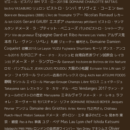
ピエール・ビスパリ
BIM
マス・ロー2013年
DOMAINE CHARLOTTE BATTAIS
ビストロ・シンバ
オリヴィエ・コーエン
Bien
bistro YASABURO
リュロン
Nicolas Renaud
Boire en Beaujolais (BBB)
ツアー
L'Arc de Triomphe
レカー
エスポア
Gerard GAUBY
ル lot 0205
chardonnay pétillant
ビストロ・サンマ
ドメーヌ・ラ・プティット・べニューズ
ルタン
パリのビストロ・シャトーブリ
Espagne
Dard et Ribo
アルザス見
アン
Vin de primeur
Perriere Les Vielles
Domaine Damien
本市「レ・ヴァン・リベレ」
札幌
ジェーテー
植村さん
Coquelet
YUZU
収穫2016
Le Layon
Fujiwara Shuntaro
モーリ
ダンス・アンコ
カタロニア
台湾自然派ワイン試飲会
ール2016
オー・ドゥ・スッシュ社
レイヨ
ドメーヌ・ド・ラングロール
ン川
Ganevat
histoire de Bistros de Vin Nature
大阪の小松屋
ジ
ロセ・パンプルムス
JEAN LOUIS POUDOU
Ecrivain Vin LIN san
ャン・フォワラール
ワインバー店長のアレックス
QV.g
Aichi ken ATSUMI FOODS
静岡
サントル
エイロール
Marugo Groupe
Champs Libre
セロス
ニュイタージュ
Vendanges 2017
Takayama san
レストラン ラ・カサ・デル・ぺロ
ヴァン・ナ
ミネルヴォワ
ラフ
チュールのビストロの歴史
Maruyama
ドメーヌ・ド・レキュ
ォレ・ヌーヴォー18
セバスチャン・リフォ
DOMAINE RENAUD BOYER
Jacques
Domaine des Griottes
Février
アンジュ
Arles
Kenny
竹之内さん
Château
東
Puech-Haut
Midori Sakaya
ドメーヌ・ポトロン・ミネ
息子のピエール
見本市
Lyon chef Ishida Katsumi
京・銀座
ユグ・べゲ
Mas Lau
Pas à Pas
映画
Olivier
Iidabqshi Méli Mélo
ロンドンの自然派ワインバー
Yan Drieu
マキシムス