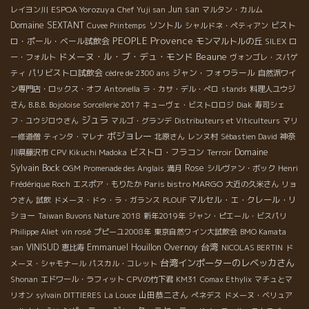
ESPOA Yorozuya
Jun san
レイヨン川
Chef Yuji san
マルタン・カルム
Domaine SEXTANT
ソントル
ビスト
Cuvee Printemps
シャルドネ・ペティアン
Provence
PEOPLE
ロ・ポール・ベール試飲会
モンマルトルの丘
SILEX
ロ
ドメーヌ・ル・ブ・デュ・モンド
Beaune
ー・フォルト
ヴォンゴレ・スパゲ
パリビストロ試飲会
ジャン・フォワラール
ティ
cèdre de 2300 ans
自然派ワイ
ン専門店・ロックス・オフ
Antonella
ラ・カサ・デル・ぺロ
stands
料理人ユウジ
さん
B.B.B. Bojoloise
Sorcellerie 2017
キューヴェ・ビストロロジ
Diak
寿司シェ
ジュラ
フ・ユウジロウさん
マルゴ・グランデ
Distributeurs et Viticulteurs
マリ
ボジョレー
ー修道僧
ティンタ・マレナ
北原さん
レンヌ村
Sébastien David
神奈
Domaine
ビストロ・フラコン
川県藤沢市
CPV Kikuchi Madoka
Terroir
Sylvain Bock
Rose
OGM
Promenade des Anglais
満月
シルヴァン・ボック
Henri
Paris bistro MARGO
Frédérique Roch
エスポア・もりたか
大近の久米さん
リョ
マルセル・エ・クレール・リ
ウさん
試飲
ドメーヌ・ドゥ・ラ・ガランス
PLOUF
ショー
Taiwan Buvons Nature 2018
新年2019年
ジャン・ピエール・ビスパリ
Philippe Aliet
vin rosé
プピーユ2008年
東京自然ワイン大試飲会
BMO Kamata
台湾
VINISUD
Emmanuel Houillon Overnoy
san
恵比寿
NICOLAS BERTIN
ド
台湾インポーターのレベッカさん
メーヌ・シャモナール
パスカル・コレット
Shonan
エドワール・ラフィット
CPVの竹下君
KM31
Comax Ethylix
マチュとマ
山田恭二さん
リオン
sylvain DITTIERES
La Louce
ぺネデス
ドメーヌ・ベリュア