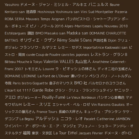
バニュルス
ドメーヌ・ジャン・ミシェル・アルキエ
Yasuhiro
Baune
Kentaro-san
地酒祭
Hoshinoya Yoshimura san
Vini Sud Montpellier
Pizzeria
ROBA SERIA
Mauvais Temps
Acignan
パリのビストロ・シャトーブリアン
ポー
ル・ボキューズ
ピノ・ノワール 2016
Alpes-Maritimes
Lapalu Nouveau 2018
BMO Masako san
Madoka san
Estézargues
諏訪
DOMAINE CHARLOTTE
オリヴィエ・クザン
Rémy Soulié 50ans
BATTAIS
戸田社長
Dijon
クリュ・
フランソワ・ルマリエ
ボジョレ
レミー・セデス
Importatrice Kadowaki san
ビ
レストラン・グラン８
ストロ・岡田
cuvée Coup de Foudre
cavistes japonais
Valentin VALLES
丸山宏人
Bâteau Mouche à Tokyo
Anathème
Cabernet-
ラ・ピオッシュの林さん
Franc 2007
トモミさん
Louvre
ディオニ社の玉城さん
DOMAINE LEONINE
La Font de L'Olivier
濃いワイン
ペシコ
パリ・ノートルダム
BMO 社
寺院
Paris bistro Goguette
息子のマリウス
バルセロナのユウコさん
Garde Robe
ヤニック・
L'écart lot 1117
グラン・クリュ・フランクシュタイン
Pouilly-Fumé
アミロ
ボジョレーォー
Le Vieux Bordeaux
パシオン心斎橋店
マド
レミー・スリエ
Vin Raisins Gaulois
モワゼルＭ
エシャッペ・ベル・ロゼ
オー
リックスの藤元さん
France Tours
長崎の大坪さん
キューヴェ・プランタン
ケケ・
アルデッシュ
ニコラ・レオ
Catherine JAMBON
デコンブ
La Begou
Pacalet
ワインバー・ア・ボワール・エ・ア・マンジェ
ブリュノー・シュラー
アンドレ・オ
福岡
La Tour Eiffel
ステルタグ
東京・文京区
Jacques Février
ドメーヌ・ポトロ