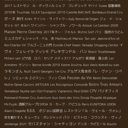
2017
レストラン ル・ディヴィル
シェフ フレデリック
ヤバイ
Suwa
猛暑継続
2018年
Tsuchida
SILEX Sauvignon 2016
Camille BACAVE
Bordeaux Grand Cru
ボーヌ
旅行
Arles
サイント・ヴィクトワール山
Konno de Organ
ジュ・ド・ショ
セット
GT
ネルハ
ワインバー・シャンブル・ノワール
Anouk
Le Cambon 2008
Maison Pierre Overnoy
2017年オー・フォルト
Bistro Soif
パリ・国虎のうどん
ミュスカデ
レシャッペ・ベル 赤
Mathieu et Marion
Tan san
Jeanne d'Arc et
イ
Roi Charles VII
ブルゴーニュの門
Eyrolle
Chef Gwen
Yamada Shopping Center
ヴォ・フェレイラ
アレキサンドル・バン
マッシモ
Brasil
TosaYamada
Mitani san
ピザ店 ロバ・セリア
メティス17
アルボワ
居酒屋・風ら坊
Les
Aux Amis Komatsu san
Armières
サンソー
Bonne Année 2019
Kamm Asutra
ラモンさん
アルザス見本市「レ・ヴァン・リベ
Nuit Saint Georgers 1er Cru
Club Passion du Vin
レ」
ソミュール
エピスリー・フィン
Kevin Descombe
Bistro Trois Amours
Notre-Dame
Cassini
ARTISAN
Les Rossignoux
Concorde
CPV パリオフィス
Yamadaya Yajima san
Ozil Frangins Vignerons
Paul Gillet
Pommard Premier Cru
Aventure
Aux Amis des Vins Ginza
Poupille Atypique
Mr.Fujiki
酒販グループESPOA
ラ・カーブ・アピコル
Paris KUNITORA UDON
B.B.B. ボジョレ試飲会
レストラン「ル・ヴェール・ヴォレ」
Alain Chapelle
パリ・ビストロ・コワンスト・ヴィノ
世を動かす人
キューヴェ・ガレジャッド
セバスチャン・シャティヨン
vendange 2021
アンヌ・ラピエール
Kouchi