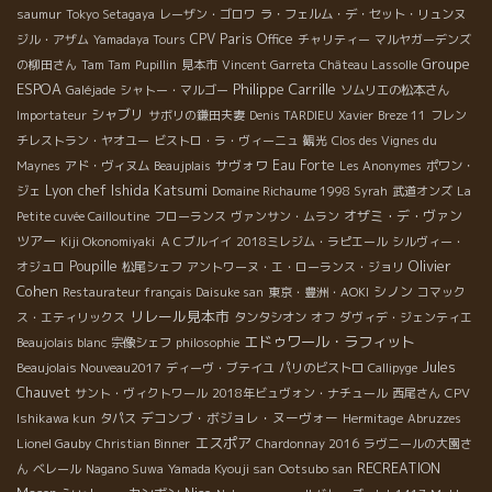
saumur
Tokyo Setagaya
レーザン・ゴロワ
ラ・フェルム・デ・セット・リュンヌ
CPV Paris Office
ジル・アザム
Yamadaya Tours
チャリティー
マルヤガーデンズ
Groupe
の柳田さん
Tam Tam
Pupillin
見本市
Vincent Garreta
Château Lassolle
ESPOA
Philippe Carrille
Galéjade
シャトー・マルゴー
ソムリエの松本さん
シャブリ
Importateur
サボリの鎌田夫妻
Denis TARDIEU
Xavier
Breze 11
フレン
チレストラン・ヤオユー
ビストロ・ラ・ヴィーニュ
観光
Clos des Vignes du
サヴォワ
Eau Forte
Maynes
アド・ヴィヌム
Beaujplais
Les Anonymes
ポワン・
Lyon chef Ishida Katsumi
ジェ
Domaine Richaume 1998 Syrah
武道オンズ
La
オザミ・デ・ヴァン
Petite cuvée Cailloutine
フローランス
ヴァンサン・ムラン
ツアー
Kiji Okonomiyaki
ＡＣブルイイ
2018ミレジム・ラピエール
シルヴィー・
Olivier
Poupille
オジュロ
松尾シェフ
アントワーヌ・エ・ローランス・ジョリ
Cohen
シノン
Restaurateur français Daisuke san
東京・豊洲・AOKI
コマック
リレール見本市
ス・エティリックス
タンタシオン
オフ
ダヴィデ・ジェンティエ
エドゥワール・ラフィット
Beaujolais blanc
宗像シェフ
philosophie
Jules
Beaujolais Nouveau2017
ディーヴ・ブテイユ
パリのビストロ
Callipyge
Chauvet
サント・ヴィクトワール
2018年ビュヴォン・ナチュール
西尾さん
CPV
デコンブ・ボジョレ・ヌーヴォー
Ishikawa kun
タパス
Hermitage
Abruzzes
エスポア
Lionel Gauby
Christian Binner
Chardonnay 2016
ラヴニールの大園さ
RECREATION
ん
ベレール
Nagano Suwa
Yamada Kyouji san
Ootsubo san