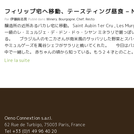
フィリップ宅へ移動、テースティング昼食 – N
Par
伊藤與志男
Publié dans
Winery
,
Bourgogne
,
Chef
,
Resto
醸造所の近所あるパカレ宅に移動。 Saint Aubin 1er Cru , Les Murge
一級のレ・ミュルジェ・デ・ドン・ドゥ・シヤン ミネラリで潮っぽ
る。 ブラジル人のモニカさんが南米風のサッパリした野菜とスパイ
やミュルゲーズを萬谷シェフがサラリと焼いてくれた。 今日はパ
中で一緒した。 赤ちゃんの頃から知っている。もう２４才とのこと
んだことがある萬谷さん、スペイン語とポルトガル語はやや似ている
Lire la suite
もチョットだけスペイン語ができる。 流石に萬谷シェフ
ン・ジョルジュ１級のオー・ザルジラ Nuits-St-Georges 1er Cru 
ニ・プルミエクリュChambolle Musigny 1er Cruを
馳走になった。 イヤー、美味しかった。 Merci Monica et Philippe 
Oeno Connextion s.a.r.l.
62 Rue de Turbigo, 75003 Paris, France
Tel +33 (0)1 49 96 40 20