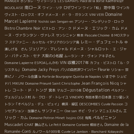
MANGER
ボジョレ・ヴィラージュ
LES GAMAYS
Place de la Borse
Kaefferkopf
南ローヌ
地中海
ロゼワイン
BIOJOLAISE
ワイン・リタ
ワイン「和」
ワインカ
Domaine
ヴィスト・ロックス・オフ
ドメーヌ・ド・ラ・ガランス
VINI VERI
Marcel Lapierre
Yoshiki san
Sengan-en
アンリー・フレデリック・ロック
ドメーヌ・エリック・カム
Bistro Chambre Noir
ドメ
ビストロ・アン・ク
ーヌ・ヴァランタン・ヴァレス
サンシニャン
熊本
Pascale Choime
ＢＭОスタッ
レミー・デュフェートル
フ
ステファニー・ルッセル
イタリアのシシリア島
中
ジュリアン・マレシャル
ドメーヌ・シャルロット・エ・ジャ
湊しげる さん
ン・バティスト・セナ
大阪の小松屋
ムーラン・ナ・ヴォン
アキ子さん
VIN
収穫2017年
Domaine Lapierre
ESPOAしんかわ
カフェ・ビストロ「ル・ク
Fleurie
Domaine Jacky Preys
リスタル」
パリの自然派ワインバー
リショー
世
界ピノ・ノワール会議
la Porte de Bourgogne
Quinta de Napoles
いまでや
シュビ
Jean François Nicq
ドバ
MIKUNI
Domaine Prieuré Saint Christophe
シャ
Dégustation
コート・ド・トング
宮本
トレ
マルゴー2016年
ぺルナン・
ヴェルジュレス村
ル・クロ・デ・トレイユ
VINEXPO
寺田本家の日本酒
三ツ星レス
DESCOMBES
トラン「オベルジュ・デュ・ピュイ」
横浜・緑区
Cuvée Passion
コ
エ
サンフォニー
ンセプション・加藤さん
Ooe san
オビ・ワイン
マニュエルさん
リック・カム
ペルピニャン
Domaine Potron Minet
Isojiro
OSE
有馬
Muscadet
CHAT
Domaine de la
勝山さん
Le Petit Domaine
Corbiere
桐谷さん
Romanée-Conti
ルノワール1989年
Cuvée Le Jambon・Blanchard
Kobayashi