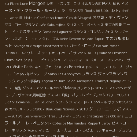
Morgon
ドメ
ku
Pleine Lune
レミー・スリエ ロゼ
オルガンの紺野さん
桜見
ーヌ・デ・フラール・ルージュ
ラ・ランベラ
Roots 66
Côte de Py
chef
オザミ・デ・ヴァン
Julianne
肉
Matsuo Chef et sa femme
Clos de Vougeot
コー
マス・ロー・ブラン
Cuvée Sakurajima
クリストフ・ペイリュス
東京の夜景
ト・ド・カスティヨン
Domaine Laguerre
フランス・ゴンザルヴェス
シルヴァ
エスカルポレ
Chinon
Keke Descombe
Japon
ン・レスポー
オクトーブル
Iode
ット
ガード・ローブ
Go san
Sakagami Groupe
Montmartre Bis
roman
'TERROIR'
47 リカーズ
ラ・トォルトゥーガ
サンタン
ALLIQ Hamada President
Chiroubles
シャトー・ピュエッシュ・オ
マルティーヌ
ドメーヌ・フランソワ・サ
Ivo Ferreira
Visite Paris
ンロ
キューヴェ・シャ
ドメーヌ・ミカエル・ブージュ
フランス
ジャンフランソワ・
モルゴン1997年ビンテージ
Salon Les Anonymes
ニック
オリゾン事務局
Kagami de Jura
Salon Anonymes
France/Uruguay 2:1
シ
Malaga
ェフ・菊池
ダンス・アンコール2016
グリオット
2017 Bulle à Zero
オザ
ミ・デ・ヴァン20周年記念
ビストロ「俊」
パリ・レピュブリック
パリ・カルチエ
ラタン
Domaine Lilian Bauchet
タン・タン
マス・ド・モンペール
ヴァンセンヌの
ダール・エ・リボ
森
カベルネ・フラン2007
Beaujolais Nouveaux 2018
マス・
ニコ
ロー2013年
Jean-Piere Cointreau
ロマネ・コンティ
châtaignier de 600 ans
ラ・ルノー
レ・ぺニタント
ビストロ・
Côtes de Marmandais
Ruppert Leroy
レ・キャノン
マチュー・エ・カミーユ・ラピエール
Apéro
キョーコ・デュシェ
スペイン自然派ワイン見本市