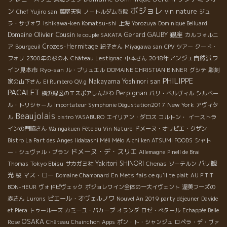
ボジョレ
ン
vin nature
Chef Yujiro san
萬屋天狗
ノートルダム寺院
ジュ
ラ・サヴォワ
Ishikawa-ken Komatsu-shi
上海
Yorozuya
Dominique Belluard
Domaine Olivier Cousin
銀座
Gerard GAUBY
le couple SAKATA
カルフォルニ
Crozes-Hermitage
ア
Bourgeuil
紀子さん
Miyagawa san
CPV ツアー
クード・
2018年アンジェ自然派ワ
フォリ
2300年の杉の木
Château Lestignac
中本さん
イン見本市
Ryo-san
ル・ブリュエル
DOMAINE CHRISTIAN BINNER
グシテ
彫刻
PHILIPPE
Nakayama Yoshinori san
家の山下さん
El Rumbero
QV.g
PACALET
Perpignan
横浜緑区のエスポアしんかわ
パリ・ベルヴィル
シルベー
New York
ル・トリシャール
Importateur Symphonie Dégustation2017
アヴィタ
Beaujolais
ル
bistro YASABURO
エイリアン・ダロス
コルトン・
イーストラ
インの門脇さん
Waingakuen
Fête du Vin Nature
ドメーヌ・オリビエ・クザン
Bistro La Part des Anges
Iidabashi Méli Mélo
Aichi ken ATSUMI FOODS
シャト
ドメーヌ・デ・スリエ
ー・シュヴァル・ブラン
Allemagne
Pinell de Brai
Tokyo Ebisu
Yakitori SHINORI
パリ観
Thomas
サカガミ社
Chenas
ソーテルン
光
マス・ロー
桜
Domaine Chamonard
En Mets fais ce qu'il te plait
AU P'TIT
BON-HEUR
ヴォドピヴェック
ボジョレワイン全体の一大イヴェント
渥美フーズの
ピエール・オヴェルノワ
森さん
Lurons
Nouvel An 2019 party déjeuner
Davide
et Piera
トゥールーズ
カミーユ・バカーブ
オランダ
ロゼ・ぺタール
Echappée Belle
OSAKA
Rose
Château Chainchon
Apps
ポン・ト・シャンジュ
ロペラ・デ・ヴァ