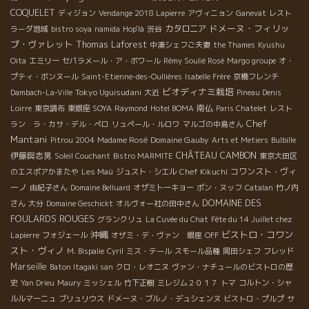
COQUELET
ディジョン
Vendange 2018 Lapierre
アヴィニョン
Ganevat
レスト
ドメーヌ・フィリッ
カタロニア
ラーダ地域
bistro soya
namida
Hop'là
渋谷
プ・ヴァレット
Thomas Laforest
中湊シェフご夫妻
the Thames
Kyushu
Oita
エミリー
セパラメール・ア・ボワール
Rémy Soulié Rosé
Margo groupe
オ・
プティ・ボンヌール
Saint-Etienne-des-Oullières
Isabelle Frère
京橋フレンチ
ビオディナミ栽培
Tokyo Uguisudani
Dambach-La-Ville
大近
Pineau Denis
南仏
Loirre
東京調布
東銀座 SOYA
Raymond
Hotel BOMA
Paris Chatelet
レスト
Chef
ラン ラ・カサ・デル・ぺロ
リュペール・ルロワ
マルゴの中島さん
Mantani
Domaine Gauby
Pitrou 2004
Madame Rosé
Arts et Metiers
Bulbille
伊藤與志男
CHÂTEAU CAMBON
Soleil Couchant
Bistro MARMITE
東京大田区
コワンスト・ヴィ
のエスポアかまたや
Les Maù
ジュスト・シエル
Chef Kikuchi
ーノ
由紀子さん
Domaine Belluard
オザミトーキョー
ポン・ヌッフ
Catalan
竹ノ内
DOMAINE DES
さん
大分
Domaine Geschickt
オルヴォー社の田中さん
FOULARDS ROUGES
グランクリュ
La Cuvée du Chat
Fête du 14 Juillet chez
沖縄
ビストロ・コワン
Lapierre
フォジェール
オザミ・デ・ヴァン 銀座
OFF
スト・ヴィノ
M. Bispalie
Cyril
ミス・テール
スモール品種
岡田シェフ
フレッド
Marseille
Baton Itagaki san
クロ・レオニヌ
ヴァン・ナチュールのビストロの歴
史
Yan Drieu
Maury
ミッシェル
竹下正樹
ミレジム２０１７
トマ
コルトン・シャ
ルルマーニュ
ブリュリウス
ドメーヌ・ブルノ・デュシェンヌ
ビストロ・プルプ
サ