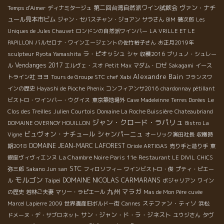
第二回台湾自然派ワイン試飲会
ヴァン・ナチ
Temps d'Aimer
ディナミタージュ
ュール見本市ビム
ジャン・セバスチャン・ジョアン
サラさん
BIM
磯次郎
Les
Uniques de Jules Chauvet
ロンドンの自然派ワインバー
LA VRILLE ET LE
PAPILLON
バルセロナ・ワインエージェントの佐竹裕子さん
お正月2019年
ラ・ピオッシュ
sculpteur Ryota Yamashita
シャ
収穫2016
ブリュノ・シュレー
Vendanges 2017
ル
エルヴェ・スオ
Petit Max
マダム・ロゼ
Sakagami
イース
Alexandre Bain
ヨヨ
トライン社
Tours de Groupe STC
chef Xabi
フランスワ
インの歴史
Hayashi de Pioche
Phenix
コンフィアンサ2016
chardonnay pétillant
ビストロ・ワインバー・ウグイス
東京築地場外
Cave Madeleinne
Terres Dorées
Le
Clos des Treilles
Julien Courtois
Domaine La Roche Buissière
Chateaubriand
ジャン・クロード・ラパリュ
DOMAINE OVERNOY HOUILLON
Bistro La
ビュヴォン・ナチュール
シャンパーニュ
Vigne
オーリック濱田社長
収穫時
DOMAINE JEAN-MARC LAFOREST
期2018
Oriole ARTIGAS
売り手と造り手
東
La Chambre Noire Paris 11e
銀座ヴィヴィエンヌ
Restaurant LE DIVIL
CHICS
STC
弥三郎
Sakano Jun san
フィロソフィー
ワインビストロ・俊
プティ・ピエー
モルゴン
DOMAINE NICOLAS CARMARANS
Taipei
ル
ボジャリアン
ワイン
九州
マラガ
の歴史
若林ご夫妻
マリー・ラピエール
Mas de Mon Père
cuvée
ステファン・ティソ
Marcel Lapierre 2009
世界遺産旧ボルドー街
Cannes
浜松
サン・ジャン・ド・ラ・ジネスト
ドメーヌ・デ・サブロネット
ユウジさん
タヴ