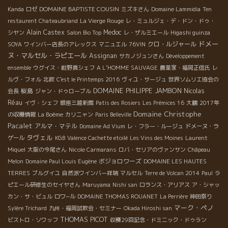
DOMAINE BAPTISTE COUSIN
Kanda
ロゼ
ミズキさん
Domaine Lammidia
Ten
restaurent Chateaubriand
La Vierge Rouge
レ・ミュルジェ・デ・ドン・ドゥ・
Alain Castex
Medoc
シヤン
Salon Bio Top
レ・ザルミエール
Higashi guinza
ドメー
クロ・ルジャール
SOYA
ワインバー店長のアレックス
マニュエル
76VIN
ヌ・マルセル・ラピエール
Assignan
サカノジュンさん
Développement
ensemble
ウグイス・紺野真シェフ
A L’HOMME SAUVAGE
農業家・福岡正信氏
レ
ルヴ・フォル
北欧
C'est le Printemps 2016
ヴィユ・サージュ
世界ソムリエ協会の
DOMAINE PHILIPPE JAMBON
桜島
Nicolas
会長
ジャン・ドゥローブル
Réau
イヴ・シェフ
銀座三越新館
Patis des Rosiers
Les Prémices 16
大鵬
2017年
Domaine Christophe
の収穫情報
La Boème
カリニャン
Paris Belleville
Pacalet
アルマ・マテル
Domaine Ad Vium
レ・フラー・ルージュ
ドメーヌ・ラ
タヴェル
ゲール
KGB
Valence Cachette etoilé
Les Vins des Moines
Laurent
Miquel
大阪の今尾さん
Nicole Carmarans
ロバ・セリアのヴァンサン
Châpeau
ボジョロワーズ
Melon
Domaine Paul Louis Eugène
DOMAINE LES HAUTES
TERRES
ブルグイユ
自然派ワインバー祥瑞
マルセル
Terre de Volcan 2014
Paul
ラ
ピエール研修生のセイヤさん
Maruyama
Nishi san
ロランス・アリアス
ア・シャッ
カン・サ・ビュル
ロワ−ル
DOMAINE THOMAS ROUANET
La Perrière
神田祭り
マーク・ペノ
Sylère Trichard
九州・福岡試飲会・セミナー
Okada Hiroshi san
THOMAS PICOT
ビストロ・ソワッフ
収穫29回記念・ドミニック・ドゥラン