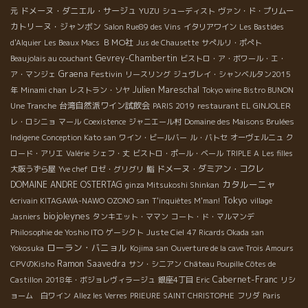
ドメーヌ・ダニエル・サージュ
YUZU
元
シューディスト
ヴァン・ド・プリムー
カトリーヌ・ジャンボン
Salon Rue89 des Vins
イタリアワイン
Les Bastides
ＢＭО社
d'Alquier
Les Beaux Macs
Jus de Chausette
サぺルリ・ポぺト
Gevrey-Chambertin
Beaujolais au couchant
ビストロ・ア・ボワール・エ・
Graena
Festivin
ア・マンジェ
リースリング
ジュヴレイ・シャンベルタン2015
Julien Mareschal
年
Minami chan
レストラン・ソヤ
Tokyo wine Bistro BUNON
台湾自然派ワイン試飲会
Une Tranche
PARIS 2019
restaurant EL GINJOLER
レ・ロシニョ
マール
Coexistence
ジャニエール村
Domaine des Maisons Brulées
Indigene
Conception Kato san
ワイン・ビールバー
ル・バトセ
オーヴェルニュ
ク
ロード・アリエ
Valérie
シェフ・丈
ビストロ・ポール・ベール
TRIPLE A
Les filles
ドメーヌ・ダミアン・コクレ
大阪うずら屋
Yve chef
ロゼ・グリグリ
鮨
カタルーニャ
DOMAINE ANDRE OSTERTAG
ginza Mitsukoshi Shinkan
Tokyo
écrivain KITAGAWA-NAWO
OZONO san
T'inquiètes M'man!
village
biojoleynes
Jasniers
タンキエット・ママン
コート・ド・マルマンデ
Philosophie de Yoshio ITO
ゲーシクト
Juste Ciel
47 Ricards Okada san
ローラン・バニョル
Yokosuka
Kojima san
Ouverture de la cave Trois Amours
Ramon Saavedra
CPVのKisho
サン・シニアン
Château Poupille Côtes de
Cabernet-Franc
Castillon
2018年・ボジョレヴィラージュ
銀座4丁目
Eric
リシ
ョーム 白ワイン
Allez les Verres
PRIEURE SAINT CHRISTOPHE
フリダ
Paris