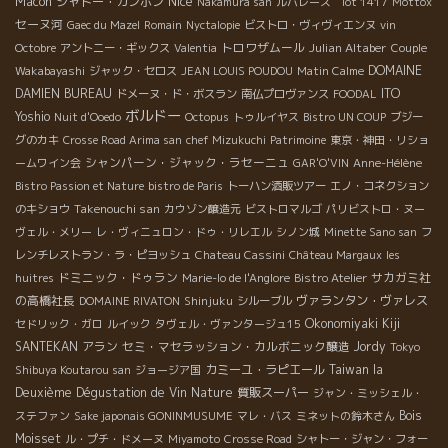
Nice
Macon
シャトー・カンボン
Nakamura san
ルバレーズ lot 1417
Mottox
セーヌ河
Gaec du Mazel
Romain
Nyctalopie
ビストロ・ヴィヴィエンヌ
vin
トロワザムール
Julian Altaber
Octobre
アントニー・ギックス
Valentia
Couple
DOMAINE
Wakabayashi
ジャック・セロス
JEAN LOUIS POUDOU
Matin Calme
DAMIEN BUREAU
ITO
ドメーヌ・ド・ボスラン
南仏プロヴァンス
FOODAL
ボルドー
Yoshio
Nuit d'Ooedo
Octopus
トゥルイヤス
Bistro UN COUP
ブジー
グのカキ
Crosse Road Arima san
chef Mizukuchi
Patrimoine
東京・神田・リショ
シャンパーン・ジャック・ラセーニュ
ームワイン会
GAR'O'VIN
Anne-Hélène
Bistro Passion et Nature
bistro de Paris
トーハン酒販ツアー
エノ・コネクション
Takenouchi san
のキショウ
カウゾン醸造元
ビストロマルゴ
パリビストロ・ヌー
ヴェル・メリー
レ・ヴィニュロン・ドゥ・リレエル
シノン城
Minette Sano san
フ
レンチレストラン・ラ・ピヨッシュ
Chateau Cassini
Château Margaux
les
ドミニック・ドゥラン
サカガミ社
huitres
Marie-lo de l'Anglore
Bistro Atelier
の高橋社長
ヴァランタン・ヴァレス
DOMAINE RIVATON
Shinjuku
シルーブル
Okonomiyaki Kiji
セドリック・ガロ
ルイック
タヴェル・ヴァンタージュ15
SANTEKAN
アラン
セミ・マセラッション・カルボニック醸造
Jordy
Tokyo
カミーユ・ラピエール
Taiwan la
Shibuya Koutarou san
ジョージア国
Deuxième Dégustation de Vin Nature
質販スーパー
ジャン・ミッシェル・
Bois
ステファン
Sake japonais GONINMUSUME
マレ・バス
ミネットの鈴木さん
Moisset
ル・プチ・ドメーヌ
Miyamoto
Crosse Road
シャトー・ジャン・フォー