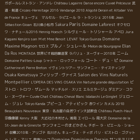
ガポールレストラン・アンドレ
Château Lagairre
Danse encore
Cuveé Précieuse
武
道・剣道
Crozes-Hermitage 2016
Vendange 2018 Aligoté Derain et Altaber
Vin
de France
キューヴェ マルセル・ラピエール
ラ・トランシェ 2016年
Jean
Paris
Domaine Laforest
Sakura
Sébastion Gioan
石川県小松市
オクセロ
シルヴェール・トリシャール
Jura
ワ・ナチュール2016
Hennig Hoesch
アぺロ
Domaine
Kagami Kenjiro san
M et Mme Benoit
LEVAT
Tokyo Guinza
Maxime Magnon
ブルノ・シュレール
Elian
セロス
Melon de Bourgogne
Da Ros
ニーム
MONTADA
世界ビオ栽培醸造家
ラパリュ・ヌーヴォー2018年
コート・デュ・ピ
Domaine Pattes-Loup
シャトー・ロックフォール
Domaine
Catherine et Pierre Breton
イヴェントツアー
サンフォニー・テイスティング
Osaka Komatsuya
Salon des Vins Naturels
フィリップ・ヴァイス
Montpellier
ビ
L'OPERA DES VINS
OSAKA Vin Nature grande dégustation
ストロ・トロワ・ザムール
マッチルド・スリエ
エルミタージュ
ダミアン・コク
ジェロー
レ・ヌーヴォー
Cuvée Chat
Château Cheval Blanc
Iidabashi Le Ginglet
ム・ジュレ
プピーユ・アティピック
2018
Tokyo Kanda
赤ワイン
カメル
Beaujolais Nouveaux
東京・名古屋の自然ワイン大試飲会
Château Puech-Haut
宗像康雄
Kenny
大阪 大近社の木村さん
湘南
エイロール
南大沢
Domaine de la
サンフォニーのまどかさん
St-Jean de la Gineste
チボー
ラ・ピエール・ショー
ド
収穫2018年・アリゴテ
石川さん
キューヴェ・ティボ
パリ・ビストロ・ゴグット
Domaine Dominique Derain
サンテミリオ
レミ・スリエ
ゥ
鳥海シェフ