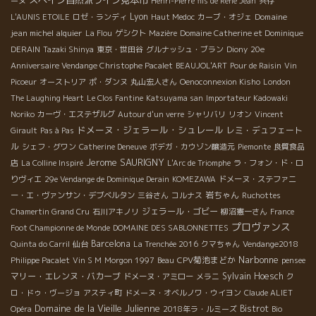
ーヌ
Henri-Pierre fils de René Jean
共存
Lyon
Domaine
L'AUNIS ETOILE
ロゼ・ランディ
Haut Medoc
カーブ・オジェ
jean michel alquier
La Flou
ゲシクト
Mazière
Domaine Catherine et Dominique
DERAIN
Tazaki Shinya
東京・世田谷
グルナッシュ・ブラン
Diony
20e
Anniversaire Vendange Christophe Pacalet
BEAUJOL'ART
Pour de Raisin
Vin
Picoeur
オーストリア
ポ・ダンヌ
丸山宏人さん
Oenoconnexion Kisho
London
The Laughing Heart
Le Clos Fantine
Katsuyama san
Importateur Kadowaki
Noriko
カーヴ・エステザルグ
Autour d'un verre
シャリバリ
リオン
Vincent
ドメーヌ・ジェラール・シュレール
レミ・デュフェート
Girault
Pas à Pas
ル
シェフ・グワン
Catherine Deneuve
ボデガ・カウゾン醸造元
Piemonte
良質食品
Jerome SAURIGNY
店
La Colline Inspiré
L'Arc de Triomphe
ラ・フォン・ド・ロ
りヴィエ
29e Vendange de Dominique Derain
KOMEZAWA
ドメーヌ・ステファニ
岩ちゃん
ー・エ・ヴァンサン・デブベルタン
三谷さん
コルナス
Ruchottes
ジェラール・ゴビー
Chamertin Grand Cru
石川アキノリ
柳沼憲一さん
France
プロヴァンス
Foot Championne de Monde
DOMAINE DES SABLONNETTES
Barcelona
Quinta do Carril
仙台
La Trenchée 2016
クマちゃん
Vendange2018
Narbonne
CPV菊池まどか
Philippe Pacalet
Vin S M
Morgon 1997
Beau
pensee
マリー・エレンヌ・バカーブ
Sylvain Hoesch
ドメーヌ・アミロー
メラニ
ク
ロ・ドゥ・ヴージョ
アスティ町
ドメーヌ・オベルノワ・ウイヨン
Claude ALIET
Domaine de la Vieille Julienne
Bistrot
Opéra
2018年ラ・ルミーズ
Bio