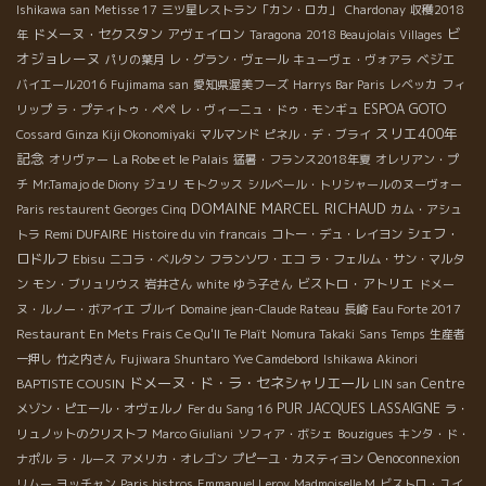
Ishikawa san
Metisse 17
三ツ星レストラン「カン・ロカ」
Chardonay
収穫2018
ビ
ドメーヌ・セクスタン
アヴェイロン
年
Taragona
2018 Beaujolais Villages
オジョレーヌ
ベジエ
パリの葉月
レ・グラン・ヴェール
キューヴェ・ヴォアラ
バイエール2016
Fujimama san
愛知県渥美フーズ
Harrys Bar Paris
レベッカ
フィ
ESPOA GOTO
リップ
ラ・プティトゥ・ペペ
レ・ヴィーニュ・ドゥ・モンギュ
スリエ400年
Cossard
Ginza Kiji Okonomiyaki
マルマンド
ピネル・デ・ブライ
記念
La Robe et le Palais
オリヴァー
猛暑・フランス2018年夏
オレリアン・プ
チ
Mr.Tamajo de Diony
ジュリ
モトクッス
シルベール・トリシャールのヌーヴォー
DOMAINE MARCEL RICHAUD
Paris restaurent Georges Cinq
カム・アシュ
Remi DUFAIRE
シェフ・
トラ
Histoire du vin francais
コトー・デュ・レイヨン
ロドルフ
Ebisu
ニコラ・ベルタン
フランソワ・エコ
ラ・フェルム・サン・マルタ
ビストロ・アトリエ
ン
モン・ブリュリウス
岩井さん
white
ゆう子さん
ドメー
ヌ・ルノー・ボアイエ
ブルイ
Domaine jean-Claude Rateau
長崎
Eau Forte 2017
Restaurant En Mets Frais Ce Qu'Il Te Plaît
Nomura Takaki
Sans Temps
生産者
一押し
竹之内さん
Fujiwara Shuntaro
Yve Camdebord
Ishikawa Akinori
ドメーヌ・ド・ラ・セネシャリエール
BAPTISTE COUSIN
Centre
LIN san
PUR
JACQUES LASSAIGNE
メゾン・ピエール・オヴェルノ
Fer du Sang 16
ラ・
リュノットのクリストフ
Marco Giuliani
ソフィア・ボシェ
Bouzigues
キンタ・ド・
Oenoconnexion
ナポル
ラ・ルース
アメリカ・オレゴン
プピーユ・カスティヨン
リムー
ヨッチャン
Paris bistros
Emmanuel Leroy
Madmoiselle M
ビストロ・ユイ