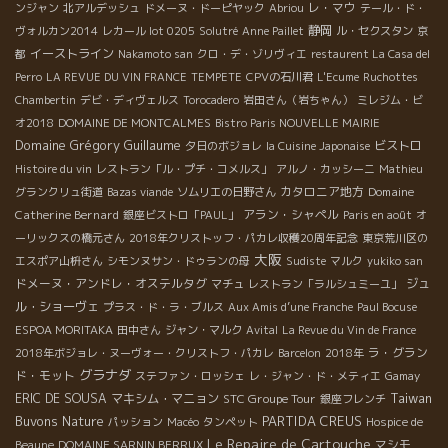
レ・マウ
ンジャン
北アルデッシュ
ドメーヌ・ドーピヤック
Abriou
テール・ド・
静岡
ヴォルカン2014
レカール lot 0205
Solutré
Anne Paillet
ル・セクスタン
京
イーストライン
都
Nakamoto san
クロ・デ・ゾリヴィエ
restaurent La Casa del
Perro
LA REVUE DU VIN FRANCE
TEMPETE
CPVの石川君
L'Ecume
Ruchottes
Chambertin
デビ・ディヴェルス
Torocadero
岩田さん（岩ちゃん）
ミレジム・ビ
オ2018
DOMAINE DE MONTCALMES
Bistro Paris NOUVELLE MAIRIE
Domaine Grégory Guillaume
ビストロ
夕日のボジョレ
la Cuisine Japonaise
Histoire du vin
レストラン「ル・プチ・コメルス」
アルノ・カッシーニ
Mathieu
カタロニア地方
Domaine
グランクリュ街道
Bazas viande
ソムリエの日野さん
Catherine Bernard
アラン・シャペル
銀座ビストロ「PAUL」
Paris en août
オ
ーリックスの橋元さん
2018年クリストッフ・パカレ収穫20周年記念
東京荒川区の
大阪
エスポア山枡さん
シモンヌサン・ドゥランの母
Sudiste
マルク
yukiko san
ドメーヌ・アンドレ・オステルタグ
ジュ
マチュ
レストラン「ラルシュミーユ」
ル・ショーヴェ
プラス・ド・ラ・ブルス
Aux Amis d’une Franche
Paul Bocuse
ESPOA MORITAKA
田中さん
ジャン・マルク
Avital
La Revue du Vin de France
ラ・グラン
2018年ボジョレ・ヌーヴォー・クリストフ・パカレ
Barcelon
2018年
グラナダ
ド・モット
ステファン・ロッシェ
レ・ジャン・ド・メティエ
Gamay
Taiwan
ERIC DE SOUSA
マキシム・マニョン
STC Groupe Tour
銀座フレンチ
Buvons Nature
PARTIDA CREUS
パッション
Macéo
タンペット
Hospice de
Le Repaire de Cartouche
マシモ
Beaune
DOMAINE SARNIN BERRUX