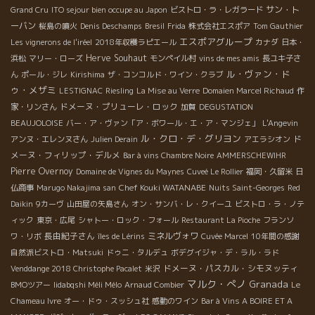
サン・ト
Grand Cru
ITO sejour bien occupe au Japon
ビストロ・ラ・レガラード
ーバン
桜島の噴火
Denis Deschamps
Bresil
Frida
株式会社エスポア
Tom Gauthier
エスポアグループ
Les vignerons de l'iréel
2018年収穫ラピエール
カナダ
日本・
Herve Souhaut
浜松
マリー・ローズ
モンペイル村
vins de mes amis
長ユキ子さ
ル・ヴァン・ド
ん
ポール・ジレ
Kirishima
ザ・コンコルド・ワイン・クラブ
ゥ・メザミ
LESTIGNAC
Riesling
La Mise au Verre
Domaien Marcel Richaud
作
ドメーヌ・プリューレ・ロック
家・リンさん
加賀
DEGUSTATION
BEAUJOLOISE
バー・ア・ヴァン「ア・ボワール・エ・ア・マンジェ」
L'Angevin
ル・クロ・デ・グリヨン
ド
アンヌ・エレンヌさん
Julien Derain
アエラシオン
メーヌ・フィリップ・デルメ
Bar à vins Chambre Noire
AMMERSCHEWIHR
Pierre Overnoy
Domaine de Vignes du Maynes
Cuveé Le Rollier
福岡・久留米
日
Chef Kouki WATANABE
仏商事
Marugo Nakajima san
Nuits Saint-Georges
Red
Daikin
9カーヴ
山田屋の矢島さん
オン・サンバ・レ・クイーユ
ビストロ・ラ・ノテ
ィック
東京・広尾
シャトー・ロック・フォール
Restaurant La Pioche
フランソ
長由紀子さん
ミネルヴォワ
ワ・リボ
îles de Lérins
Cuvée Marcel
10年間の感謝
自然派ビストロ・Matsuki
ドゥニ・タルデュ
ボデグイジャ・デ・ラル・ラド
ドメーヌ・パスカル・シモヌッティ
Venddange 2018 Christophe Pacalet
米沢
マルク・ぺノ
Granada
BMOツアー
Iidabqshi Méli Mélo
Arnaud Combier
Le
Chameau Ivre
オー・ドゥ・スッシュ社
感動のワイン
Bar à Vins A BOIRE ET A