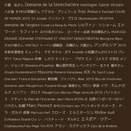
Domaine de la Sénèchalière
montagne Sainte Victoire
大園 弘さん
Trois Amours
八丈島
ＢＭОの斉藤さん
アクセル・プリュフール
Football COUPE
DE MONDE 2018
St Joseph
クリストフ・プエヨ
Okonomiyaki PASEMIA
domaine de l'anglore
エド
シルヴァン・リショーム
Cuvee Le Rang du Merle
ワード・ラフィット
2018年ボジョレ・ヌーヴォー出荷
渋谷康弘さん
MARUGO
GRANDE
DOMAINE STEPHANIE ET VINCENT DEBOUTBERTIN
Bourgone Blanc
アンダルシア
大分の俊さん
VINITALY
トーハン酒販店・石橋さん
大園さん
2019
年新年昼食会
キューヴェ・オゼ
ホテル・ボマ
Invalide
小松屋さんのビストロ
ブレ
ゼ11
Tokyo Nagoya
炭焼・しのり
ティエリー・プゼラ
エメ・コメラス
文芸社
メゾ
ン・ジョンヌ
Domaine d'Aupilhac
勝山晋作死去
レベッカツアー
生カキ
藤木さん
Massimo
AOC
Alsace Humbrebrecht
Pomerol
Kanazawa
Pic Saint Loup
charibari
France Gonzalvez
飯田橋 ジャングレ
Beier 2016
Bois de Vincennes
イヴ・カムドボ
Domaine Jean Maupertuis
Foulard Rouge
森高さん
サロン
映画
ルド
エリアン・ダロス
Maupertuis Neyrou-Plage
canicule 2018
パッション・
エ・ナチュール
Mas de l'Escarida
Jean-Pierre BISPALIE
台湾インポーターのバー
Marc Pesnot
札幌
ドメーヌ・ド・
バラさん
BMO Kiritani san
アントネッラ
Rhône sud
ラ・ボルド
クローズ・エルミタージュ
夜景
Matsuo chef
エスポア・ツアー
Echezeaux Grand Cru
レ・バスティード・ダルキエ
アラン・カステックス
Châteauneuf-du-Pape
Vin RITA
Clos de la Briderie