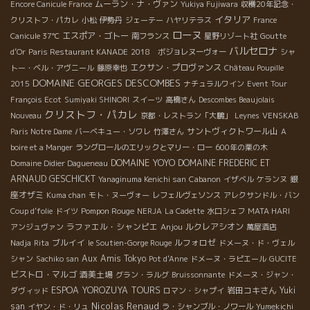
ムーラン・ナ・ヴァン
Encore Canicule France
Yukiya Fujiwara
収穫20年記念・
イタリア
クリストフ・パカレ
小松
伊勢丹
ジェーテー
ハヤリテラス
France
ローヌ
エスポア・ゴトー
Canicule 37℃
南フランス
星野リゾート社
Goutte
バルセロナ
d’Or
Paris Restaurant KANADE
2018 ボジョレヌーヴォー
シャ
エクサン・プロヴァンス
トー・ベル・アヴニール
藤原幸也
Château Poupille
DOMAINE GEORGES DESCOMBES
2015
ナチュラルワイン
Event Tour
François Ecot
Sumiyaki SHINORI
スイーツ
高橋さん
Descombes Beaujolais
クリストフ・パカレ
Nouveau
京都・レストラン「大鵬」
Leynes
VENSKAB
サントヴィクトワール山
Paris Notre Dame
バーベキュー・ソワレ
竹澤さん
A
boire et a Manger
ラングロールのエリックとマリー・ロー
600年の栗の木
DOMAINE YOYO
DOMAINE FREDERIC ET
Domaine Didier Dagueneau
ARNAUD GESCHICKT
銀
Yanaginuma Kenichi san
Cabanon
イザベル
ケランヌ
座オザミ
Kuma chan
モト・ヌーヴォー
レフェルヴェソンス
アレクサンドル・バン
Pompon Rouge
Coup d'folie
ドイツ
NERJA
La Cadette
水口シェフ
MATA HARI
ラファエル・シャンピエ
Anjou
ルクレアシオン
アンジュヴァン
萬屋酒店
ブルイイ
ルフォロゼ
Nadja
Rita
le Soutien-Gorge Rouge
ドメーヌ・ド・ヴェル
Aux Amis Tokyo
シャン
Sachiko san
Pot d'Anne
ドメーヌ・ラピエール
GUCITE
ビストロ・マルゴ
酒美土場
グラン・ラルグ
Bruissonnante
ドメーヌ・ジャン・
ESPOA YOROZUYA TOURS
岩田コキさん
Yuki
ダヴィッド
ロマン・シャプイ
Nicolas Renaud
san
イヤン・ド・リュ
ラ・シャンブル・ノワール
Yumekichi