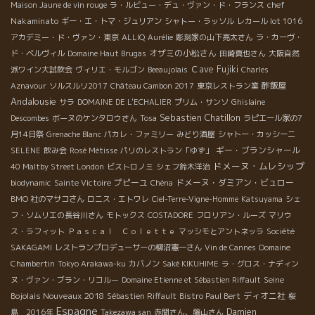
chef
Maison Jaune de vin rouge
ラ・ルビュー・デュ・ヴァン・ド・フランス
Nakaminato
ギー・エ・トマ・ジュリアン
シャトー・ラッソル
レカール lot 1016
アカデミー・ド・ヴァン・東京
ALLIQ
Aurélie
彫刻家の山下亮太さん
ラ・カーヴ・
オザミの小松さん
ド・ベルヴィル
Domaine Haut Brugas
田崎真也さん
大阪自然
Ｃave Fujiki
派ワイン大試飲会
ヴィリエ・モルゴン
Beeaujolais
Charles
酢飯屋
Aznavour
ソルスルリ2017
Château Cambon 2017
東京レストラン業
Andalousie
サラ
DOMAINE DE L'ECHALIER
プリム・サンソ
Ghislaine
Sebastien Chatillon
Descombes
ボーヌのケンタロウさん
Tosa
ラピエール家の7
月14日祭
Grenache Blanc
パカレ・ファミリー
みどり酒屋
シャトー・カッシーニ
ギー・ブランシャール
SELENE
飲み会
Rosé Métisse
パリのレストラン「ゆず」
ドメーヌ・ムレシップ
40 Maltby Street London
ビストロノミ
シェフ鈴木洋治
プピーユ
ドメーヌ・ダミアン・ビュロー
biodynamic
Sainte Victoire
Chéna
BMO 社のマサコさん
ロニス・エトワレ
Ciel-Terre-Vigne-Homme
Katsuyama
シェ
フ・ソムリエの長谷川さん
モトックス
COSTADORE
フロリアン・ルーズ
マリウ
ス・ラフィット
Ｐａｓｃａｌ Ｃｏｌｅｔｔｅ
マッシモとアントネッラ
Société
SAKAGAMI
レストランプロデューサーの柳沼憲一さん
Vin de Cannes
Domaine
Chambertin
Tokyo Arakawa-ku
カバノン
Saké KIKUHIME
ラ・グロス・ナディン
Seine
ヌ・ヴァン・ブラン・リコルー
Domaine Etienne et Sébastien Riffault
Bojolais Nouveaux 2018
ディオニ社
Sébastien Riffault
Bistro Paul Bert
桜
Espagne
Damien
島 2016年
Takezawa san
赤間さん、藤山さん