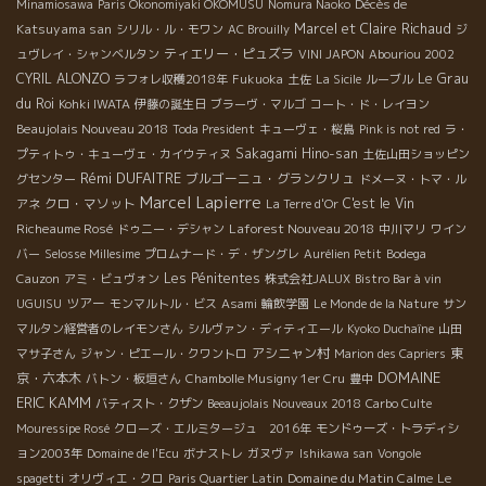
Décès de
Minamiosawa
Paris Okonomiyaki OKOMUSU
Nomura Naoko
Katsuyama san
Marcel et Claire Richaud
シリル・ル・モワン
AC Brouilly
ジ
ティエリー・ピュズラ
ュヴレイ・シャンベルタン
VINI JAPON
Abouriou 2002
CYRIL ALONZO
Le Grau
ラフォレ収穫2018年
Fukuoka
土佐
La Sicile
ルーブル
du Roi
Kohki IWATA
伊藤の誕生日
ブラーヴ・マルゴ
コート・ド・レイヨン
Beaujolais Nouveau 2018
Toda President
キューヴェ・桜島
Pink is not red
ラ・
Sakagami Hino-san
プティトゥ・キューヴェ・カイウティヌ
土佐山田ショッピン
Rémi DUFAITRE
ブルゴーニュ・グランクリュ
グセンター
ドメーヌ・トマ・ル
Marcel Lapierre
クロ・マソット
C'est le Vin
アネ
La Terre d'Or
Richeaume Rosé
Laforest Nouveau 2018
ドゥニー・デシャン
中川マリ
ワイン
バー
Selosse Millesime
プロムナード・デ・ザングレ
Aurélien Petit
Bodega
Les Pénitentes
Cauzon
アミ・ビュヴォン
株式会社JALUX
Bistro Bar à vin
ツアー
UGUISU
モンマルトル・ビス
Asami
輪飲学園
Le Monde de la Nature
サン
マルタン経営者のレイモンさん
シルヴァン・ディティエール
Kyoko Duchaîne
山田
アシニャン村
東
マサ子さん
ジャン・ピエール・クワントロ
Marion des Capriers
DOMAINE
京・六本木
バトン・板垣さん
Chambolle Musigny 1er Cru
豊中
ERIC KAMM
バティスト・クザン
Beeaujolais Nouveaux 2018
Carbo Culte
Mouressipe Rosé
クローズ・エルミタージュ 2016年
モンドゥーズ・トラディシ
ョン2003年
Domaine de l'Ecu
ボナストレ
ガヌヴァ
Ishikawa san
Vongole
Domaine du Matin Calme
spagetti
オリヴィエ・クロ
Paris Quartier Latin
Le