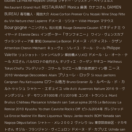
couilles
La Pioche Hayashi Shinya
シャトー・クリストフ・ペイリュルス
RESTAURANT
Monica
麻美
カナコさん
DAMIEN
Restaurant Grand Huit
BUREAU
寿司職人・岡田大介
Aloxe Corton Premier Cru
Nozaki Wine Shop
Fête
du Vin Nature chez Lapierre
ドメーヌ・リショー
Villié-Morgon
マテウス
Bourgogne
ビオディナミ
へニングさん
石川社長
Rouge
Domaine Cauzon
ウ
インポーター「サンフォニー」
イヤード
Etienne Deiss
ワイン・ヴェンスカブ
ドメーヌ・バティスト・クザン
ヴァランティーア畑
愛知
Domaine Le Boiron
Philippe
Attention Chenin Méchant
キューヴェ・ソレイユ・テール・クール
Valette
リュショット・シャンベルタン
飯田橋メリメロ
ドメール・レ・オート・テ
ール
大江さん
バルセロナの佐竹さん
オリヴィエ・クーザン
ヤオユー
Matheus
ニース
Tokyo Chofu
フレデリック・コサール
ラピエール家の自然派ワイン祭
Alain
プリューレ・ロック
2018 Vendange Descombes
Si nous parlions
ロワール地方
ル・ルペール・ド・カ
Carignan
Feu Katsuyama
Bruno Granier
ルトゥッシュ
シャトー・エギュイユ
ville Asti
Auxerrois Nature 2016
ラ・ヴ
ァンダンジュ・デ・モワンヌ1988年
パリ2019年
ユンヌ・トランシュ
Mont
Sakurajima 2016
Brulius
Château Plaisance
Ishibashi san
Le Batossay
La
Kyushu
Remise 2018
Yo chan
Caviste Rocks Off
ピトル2004年
ガレジャッド
La Grosse Nadine Vin Blanc Liquoreux
Yaoyu
Janbo-mochi
BOM Yamada san
Nagoya Dégustation
シャトー・メレ２００２
ヴァレり
Izu
東京世田谷区・ナカモ
トさん
オジル・フランジャン・ヴィニュロン
ドメーヌ・デ・カプリエ
Uchida san