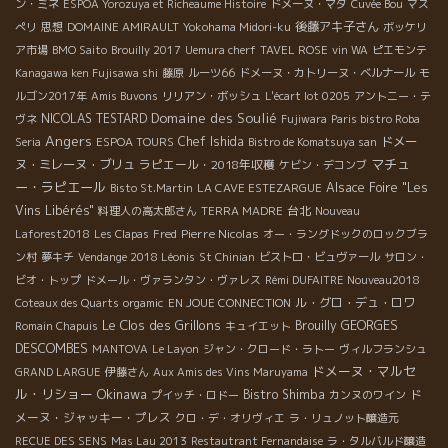
ン・ミネ
ESPOA Yorozuya et Richeaume Histoire
ドメーヌ・マダ
Cuvée Bou
マス
後藤アキ子さん
ぺリ
思想
DOMAINE AMIRAULT
Yokohama Midori-ku
ボッケリ
ア市場
BMO Saito
Brouilly 2017
Uemura cherf
TAVEL ROSE
vin WA
ピエモンテ
Kanagawa ken Fujisawa shi
藤原
ルーツ66
ドメーヌ・カトリーヌ・ベルナール
モ
ルゴン2017年
Amis Buvons
リリアン・ボッシュ
L'écart lot 0205
アントニー・テ
Domaine des Soulié
NICOLAS TESTARD
ヴネ
Fujiwara
Paris bistro Roba
Angers
Chef Ishida
ドメー
Seria
ESPOA TOURS
Bistro de Komatsuya san
マチュ
ヌ・ミレーヌ・ブリュ
ラピエール・2018年収穫
ケビン・デコンブ
ー・ラピエール
Alsace Foire "Les
Bisto St.Martin
LA CAVE ESTEZARGUE
Vins Libérés"
台北
料理人の高太郎さん
TERRA MADRE
Nouveau
Pierre Nicolas
Laforest2018
Les Clapas
Fred
オー・ラングドックのロックブラ
ン村
夢キチ
Vendange 2018 Léonis
St Chinian
ビストロ・ビュヴァール
サロン・
ビオ・トップ
ドメール・ヴァランタン・ヴァレス
Rémi DUFAITRE Nouveau2018
ル・グロ・デュ・ロワ
Coteaux des Quarts
orgamic
EN JOUE CONNECTION
Le Clos des Grillons
Brouilly
GEORGES
Romain Chapuis
キュイエット
DESCOMBES
MANTOVA
Le Layon
ジャン・クロード・ラトー
ヴィルフランシュ
ドメーヌ・マルセ
GRAND LARGUE
伊藤さん
Aux Amis des Vins Maruyama
ル・リショー
Okinawa
Bistro Shimba
ド
プイッチ・ロドー
カンヌのワイン
メーヌ・ジャッキー・プレス
クロ・デ・オリヴィエ
ラ・リュノット醸造元
RECUE DES SENS
Mas Lau 2013
Restautrant Fernandaise
ラ・タルバルド醸造