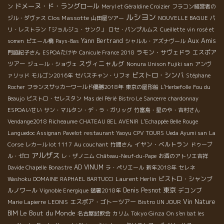
ドメーヌ・ド・ラングロール
ン
Meryl et Géraldine Croizier
フラコン経営者の
ルシヨン
Clos Massotte
ジル・ダヴァス
山田屋ツアー
NOUVELLE BAGUE
パ
リ・レストラン「ジョルジュ・サンク」
ロセ・パンプルムス
Cueillette
vin rosé et
Aux Amis
Yann Bertrand
somen
ピエール橋
Pays-Bas
シャルル・アズナヴール
ラモン・サヴェドラ
エスポア
門脇紀子さん
ESPOAたけや
Canicule France 2018
スヴィニャルグ
ツアー
ジュール・ショヴェ
Nonura Unison Fujiki san
アンヴ
ビストロ・シンバ
ァリッド
モルゴン2016年
セバスチャン・リフォ
Stéphane
Rocher
フランスサッカーワールド優勝2018年
東京の屋形船
L'Herbefolle
Fou du
Beaujo
ビストロ・セレスタン
Mas del Périé
Bistro Le Sancerre
chardonnay
ESPOAいせい
サン・マルタン・デ・ラ・ガリッグ
竹富島・星のや・吉村さん
Vendange2018 Richeaume
CHATEAU BEL AVENIR
L'Echappée Belle Rouge
Languedoc Assignan
Pavelot
restaurant Yaoyu
CPV TOURS
Ueda Ayumi san
La
イヤン・ベルトラン
Corse
レカール lot 1117
Au couchant
竹間さん
ドゥーブ
アルザス
ル・ゼロ
レ・ザノ二ム
Château-Neuf-du-Pape
お酒のアトリエ吉祥
AD VINUM
Davide Chapelle
Bonastre
ラ・ペリエール
新年2018年
セレネ
Laurent Herlin
ビストロ・シャンブ
Washoku
DOMAINE RAPHAEL BARTUCCI
東京
ルノワール
Denis Pesnot
デコンブ
Vignoble Energique
猛暑2018年
エスポア・ゴトーツアー
Vin Nature
Marie Lapierre
LEONIS
Bistro UN JOUR
Le Bout du Monde
BIM
Tokyo Ginza
名古屋試飲会
カリム
On s'en bat les