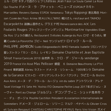
Château Jean Faux
ェル・ロゼ
キタノセ店のシェフ
Le Soula
Camel
La Rose
ドメーヌ・ラ・プティット・べニューズ
ESPOAナカモト
Qui Touche
Marseilles
Tokyo Roppongi
Reviens Gamay
ESPOA Yamamasu
恵比寿店
Mori-
restaurant TAIHOU
san
Cuvee des Fous
Arima
BEAUJ'ALL'WINS
梶川さん
Escarpolette
グラエナ村
Les
故勝山晋作さん
Renaissance des AOC
Montmartre
Foulards Rouges
ブラッスリーヴァンダンジュ
Vignobles Elian
Da Ros
ジュラの鏡さん
Restaurant 3 étoiles Auberge du Puis
ロゼ・そうめん
那
ロイック・ルール
覇
Cuvée La Poivrotte
ゴビー
Neil
サンジョゼフ
PHILIPPE JAMBON
BMO Yamada
Suido Edogawabashi
Isabelle
ジロンナ三ツ
Domaine Charlotte et Jean Baptiste
星レストラン「カン・ロカ」
レイモン
vendange
Sénat
ル・クロ・デ・ジャール
France Canicule 2018
自然界
2019
Mas Pellisser
France Vin Rosé
銀座 ６
Domaine Beauthorey
Le P'tit
Domaine
Pinard
東欧諸国
Abrieu
ラストー
ドメーヌ・リショーム 1989年シラ
de la Garance
ラピエール
ビストロ・イタリアンレストラン「グシテ」
Bistro
Aux Amis
メーヌ・デ・フラール・ルージュ
vin du sabre
アントワンヌ・アレナ
Tavel Vintage 15
Sete
Mr. Yoshio ITO
Domaine Patte Loup
2017年ボジョレ・ヌ
ジョルジュ・デコンブ
ヴィニ・シュッド見本市
ーヴォー
Pont au Change
フ
ー・デュ・ボージョ
Poulille Castillon
Président Association Internationale de
ドメーヌ・ジェローム・ソリーニ
Olivier Cros
Sommeliers
マルク・ぺナベール
et Sylvain Respaut
CHATEAU CHRISTOPHE PEYRUS
Paris Vini Vision
ガメイ