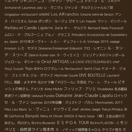
シャンパ－ニュ・ジャック・ラセ－ニュ
ール
ケケ
ドメーヌ・ル・スカラベ
Antoine et Laurence Joly
レ・ガニヴェ
ジャンヌ・ダルクとシャルル７世
Les Affranchis
singapour restaurant ANDRE
Simone mère de Derain
アン
ヌ・パイエさん
Ginza
ポンポン・ルージュ
びそう
Les toqués
ヴァン・ピックール
Jura
Mathieu et Camille Lapierre
オー・ザルジラ
Bernard Nady Foucault
ムロン・ド・ブルゴーニュ
ブルノ・グラニエ
Président Association de Sommeliers
au Japon
2018年ヌーヴォー・レミー・デュフェートル
Vintage 2015
cepage
ル・タン・
Aramon
レミ・セデス
Domaine Emmanuel Giboulot
クロ・レオニン
デ・スリーズ
Daikin Kume-san
ラ・ヴィエイユ・ジュリアンヌのジャンポール
Oriol ARTIGAS
ジェローム・ギシャール
LA CAVE D’ESTEZARGUES
chef
Yoyo
ドメーヌ・ジョ
Youji Suzuki
BOMトロワザムール
Restaurant Yacht Club
リ・フェリオル
DIVE BOUTELLE
ジル・ダヴァス
Mathilde Soulié
Laurent
ピオ
FELL
酒屋・よろずや
北川ナヲ著「テロワール」文芸社
アレ・レ・ヴェール
ッシュの林さん
フィリップ・アリエ
Shubidoba
アメリカ
Alma Mater
名古屋自
Domaine Jean-Claude Lapalu
然派ワイン試飲会
Izakaya Furabo
ロイック
セ・ル・ヴァン
Septime
2018年収穫・クリストフ・パカレ
Montcalmès 2011
レ・ヴィニュ・ドリヴィエ
Mas Lau Blanc
chef Jérôme Jaegle
Tokyo Mitaka
お
Banyuls
肉
California
Rémy et Olivier
GINZA 6
Nara Seiya
（株）土佐山田の三
ＥＳＰＯＡ TOUR
モン
谷さん、内川さん
Bistro Buvards
Bistro FLACON - 2
ペリエ・自然派ワイン見本市
ラ・ノティック経営者キャロル
タラゴナ地方
ガ