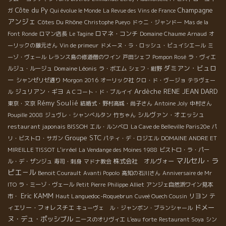
Côte du Py
Champagne
ガ
Qui évolue le Monde
La Revue des Vins de France
アンジェ
Côtes Du Rhône
Christophe Pueyo
ドゥニ・ジャンドー
Mas de la
ロマネ・コンチ
Font Ronde
ロマン店長
Le Tagine
Domaine Chaume Arnaud
オ
ーリックの藤元さん
Vin de primeur
ドメーヌ・ラ・ロッシュ・ビュイシエール
ミ
ーゾ・ヴェール
レランス島の修道僧のワイン
戸田シェフ
Pompon Rosé
ラ・ヴィエ
ダミアン・ビュロ
Domaine Léonis
ルジュ・ルージュ
ラ・ボエム
シェフ・紺野
ー
シャンゼリゼ通り
Morgon 2016
オーリック社
クロ・ド・ヴージョ
テラヴェー
Ardèche
RENE JEAN DARD
ジュリアン・ギヨ
ル
ＡＣコート・ド・ブルイイ
Rémy Soulié
東京・文京
結婚式・野村高城・尚子さん
Antoine Joly
中村さん
シルヴァン・オエッシュ
Poupille 2008
ジュヴレ・シャンべルタン
竹ちゃん
restaurant japonais BISSOH
エル・ルンベロ
La Cave de Belleville Paris20e
パ
Groupe STC
リ・ビストロ・サガン
パティ・デ・ロジエル
DOMAINE ANDRE ET
L'irréel
MIREILLE TISSOT
La Vendange des Moines 1988
ビストロ・ラ・パー
マルセル・ラ
株式会社 オルヴォー
ル・デ・ザンジュ
寿司・刺身
マドナ教会
ピエ－ル
Benoit Courault
Avanti Popolo
高知の石川さん
Anniversaire de Mr
ITO
ラ・ミーゾ・ヴェール
Petit Pierre
Philippe Alliet
アンジェ自然派ワイン見本
Eric KAMM
Haut Languedoc-Roquebrun
リヨン
テ
市・
Cuveé Ouech Cousin
ドメー
ィエリー・フォレスチエ
キューヴェ ル・ジャンボン・ブランシャール
ヌ・デュ・ポッシブル
ニースのオリヴィエ
L'eau forte
Restaurant Soya
シン