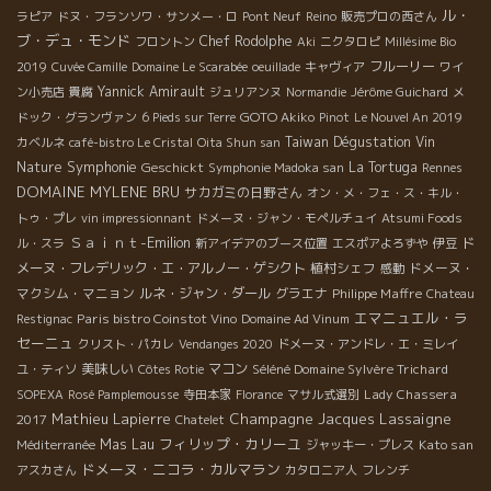
ル・
ラピア
ドヌ・フランソワ・サンメー・ロ
Pont Neuf
Reino
販売プロの西さん
ブ・デュ・モンド
Chef Rodolphe
フロントン
Aki
ニクタロピ
Millésime Bio
フルーリー
2019
Cuvée Camille
Domaine Le Scarabée
oeuillade
キャヴィア
ワイ
Yannick Amirault
ン小売店
貴腐
ジュリアンヌ
Normandie
Jérôme Guichard
メ
GOTO Akiko
ドック・グランヴァン
6 Pieds sur Terre
Pinot
Le Nouvel An 2019
Taiwan Dégustation Vin
カベルネ
café-bistro Le Cristal
Oita Shun san
Symphonie
Nature
Geschickt
La Tortuga
Symphonie Madoka san
Rennes
DOMAINE MYLENE BRU
サカガミの日野さん
オン・メ・フェ・ス・キル・
トゥ・プレ
vin impressionnant
ドメーヌ・ジャン・モペルチュイ
Atsumi Foods
Ｓａｉｎｔ-Emilion
ド
ル・スラ
新アイデアのブース位置
エスポアよろずや
伊豆
メーヌ・フレデリック・エ・アルノー・ゲシクト
植村シェフ
ドメーヌ・
感動
マクシム・マニョン
ルネ・ジャン・ダール
グラエナ
Philippe Maffre
Chateau
エマニュエル・ラ
Paris bistro Coinstot Vino
Restignac
Domaine Ad Vinum
セーニュ
クリスト・パカレ
Vendanges 2020
ドメーヌ・アンドレ・エ・ミレイ
美味しい
マコン
Séléné Domaine Sylvère Trichard
ユ・ティソ
Côtes Rotie
Lady Chassera
SOPEXA
Rosé Pamplemousse
寺田本家
Florance
マサル式選別
Mathieu Lapierre
Champagne Jacques Lassaigne
2017
Chatelet
フィリップ・カリーユ
Mas Lau
Kato san
Méditerranée
ジャッキー・プレス
ドメーヌ・ニコラ・カルマラン
アスカさん
カタロニア人
フレンチ