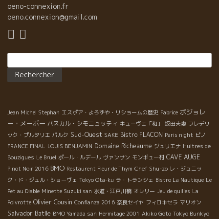
oeno-connexion.fr
oeno.connexion@gmail.com
Rechercher :
ボジョレ
Jean Michel Stephan
エスポア・よろずや・リショームの歴史
Fabrice
ー・ヌーボー
パスカル・シモニュッティ
キューヴェ「和」
坂田夫妻
フレデリ
Sud-Ouest
Bistro FLACON
ック・プルタリエ
パルク
SAKE
Paris night
ピノ
Domaine Richeaume
FRANCE FINAL
LOUIS BENJAMIN
ジュリエナ
Huitres de
CAVE AUGE
Bouzigues
Le Bruel
ポール・ルデール
ヴァンサン
モンギュー村
BMO
Chef Shu-zo
Pinot Noir 2016
Restaurent Fleur de Thym
レ・ジュニッ
ク・ド・ジュル・ショーヴェ
Tokyo Ota-ku
ラ・トランシェ
Bistro La Nautique
Le
Pet au Diable
Minette Suzuki san
水道・江戸川橋
オレリー
Jeu de quilles
La
Olivier Cousin
Poivrotte
Confianza 2016
奈良セイヤ
フィロキセラ
マリオン
Salvador Batlle
BMO Yamada san
Hermitage 2001
Akiko Goto
Tokyo Bunkyo