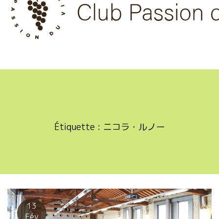
Skip
to
content
Étiquette :
ニコラ・ルノー
13
Fév