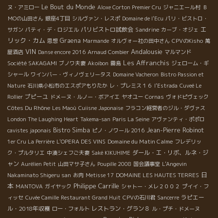
Le Bout du Monde
ヌ・アミロー
Aloxe Corton Premier Cru
ジャニエール村
Ｂ
しているので、今飲んでも楽しめますし、2－3年後に飲むのもあ
ＭОの山田さん
銀座4丁目
シルヴァン・レスポ
Domaine de l'Ecu
パリ・ビストロ・
りかも！ 今日試飲したワイン、生産者の皆さんも、日本のお客さ
エ
パリビストロ試飲会
Sandrine
サガン
パティ・デ・ロジエル
カーブ・オジェ
んが味わえることを楽しみにしています！！ 待っていてください
リック・カム
Graena
ね～！ Restaurant Clown […]
思想
Marmande
オルヴォー社の田中さん
CPVのKisho
萬
VIN
Andalousie
屋酒店
Danse encore 2016
Arnaud Combier
マルマンド
Les Affranchis
Société SAKAGAMI
ブノワ夫妻
Akoibon
霧島
ジェローム・ギ
シャール
ワインバー・ヴィノヴェリータス
Domaine Vacheron
Bistro Passion et
Nature
石川県小松市のエスポアもりたか
レ・プレミス１６
l'Estrada
Cuveé Le
プピーユ
Rollier
ドメーヌ・ルノー・ボアイエ
ヤオユー
Cornas
ヴォドピヴェック
Côtes Du Rhône
Les Maoù
Cuiisne Japonaise
フラコン経営者のジル・ダヴァス
London The Laughing Heart
Takema-san
Paris La Seine
アヴァンティ・ポポロ
Bistro Simba
Jean-Pierre Robinot
cavistes japonais
ピノ・ノワール 2016
Domaine du Matin Calme
1er Cru La Perrière
L'OPERA DES VINS
フレデリッ
ダール・エ・リボ、ルネ・ジ
ク・プルタリエ
中湊シェフご夫妻
Saké KIKUHIME
ャン
Aurélien Petit
山田マサ子さん
Poupille 2008
国会議事堂
L'Angevin
日
Nakaminato Shigeru san
お肉
Metisse 17
DOMAINE LES HAUTES TERRES
本
Philippe Carrille
MANTOVA
ガイヤック
シャトー・メレ２００２
プイイ・フ
ラピエー
ィッセ
Cuvée Camille
Restaurant Grand Huit
CPVの石川君
Sancerre
ル・2018年収穫
レストラン・グラン８
ロー・フォルト
ル・プチ・ドメーヌ