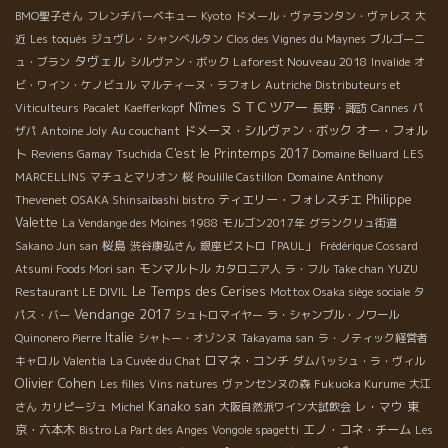
BMO聖子さん
フレンチバーベキュー
Kyoto
ドメール・ヴァランタン・ヴァレス
大
近
Les toqués
ジュヴレ・シャンべルタン
Clos des Vignes du Maynes
ブルゴーニ
タヴェル
Laforest Nouveau 2018
ュ・ブラン
シルヴァン・ボック
Invalide
オ
ビ・ワイン・ケノビュル
マルティーヌ・ラフォレ
Autriche
Distributeurs et
ＳＴＣツアー
Nîmes
Viticulteurs
Pacalet
Kaefferkopf
長野・諏訪
Cannes
パ
ドメーヌ・シルヴァン・ボック
オー・フォル
ザパ
Antoine Joly
Au couchant
ト
C'est le Printemps 2017
Reviens Gamay
Tsuchida
Domaine Belluard
LES
Domaine Anthony
MARCELLINS
マチュとマリオン
桜
Poulille Castillon
Thevenet
ティエリー・フォレスチエ
Philippe
OSAKA Shinsaibashi bistro
Valette
La Vendange des Moines 1988
モルゴン2017年
グランクリュ街道
桜島
Sakano Jun san
渋谷康弘さん
銀座ビストロ「PAUL」
Frédérique Cossard
モンマルトル
YUZU
Atsumi Foods Mori san
カタロニア人
ラ・フル
Take chan
Le Temps des Cerises
Restaurant LE DIVIL
Mottox Osaka siège sociale
タ
Vendange 2017
パス・バー
シュトロマイヤー
ラ・シャンブル・ノワール
Italie
Quinonero Pierre
シャトー・オゾンヌ
Takayama san
ラ・ノティック経営者
ロマネ・コンチ
キャロル
Valentia
La Cuvée du Chat
ダムバッシュ・ラ・ヴィル
Olivier Cohen
Les filles
Vins natures
ヴァンセンヌの森
Fukuoka Kurume
大江
Kanako san
レ・マウ
東
さん
カリピージュ
Michel
大阪自然派ワイン大試飲会
京・六本木
エノ・コネ・チーム
Bistro La Part des Anges
Vongole spagetti
Les