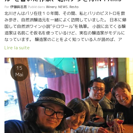
Par
伊藤與志男
Publié dans
Winery
,
NEWS
,
Resto
北川さんはパリ在住１０年間、その間、私とパリのビストロを飲
み歩き、自然派醸造元を一緒によく訪問していました。 日本に帰
国して自然派ワイン小説“テロワール”を執筆。 小説に出てくる醸
造家は名前こそ仮名を使っているけど、実在の醸造家がモデルに
なっています。 醸造家のことをよく知っている人が読めば、ア
ッ！これはマルセルだ、ポールだ、と判るはず。 ソムリエ志望の
Lire la suite
日本青年がレストランで修業して、ついにはフランスまで渡って
のパリのレストランで修業して、自然派ワインに巡りあって、ま
た色んな人達と出逢い繋がっていく物語です。 これからソムリエ
15
になろうという若者、もう既に活躍しているソムリエさん、自然
Mai
派ワインに取り組んでいるショップの人、ビストロ経営者、参考
になることが一杯出てきます。 何より誰よりもVin Nature好きの
北川さんが書いた小説です。面白いよ！！ 久々に一緒にビストロ
Coinstot Vinoコワンスト・ヴィノにやって来た。 ここには、い
つも誰か自然派ワイン飲んべが集まっている。 いきなりラングロ
ールのラ・ピエール・ショードのマグナムを開けた。 マグナム一
本では足りなくニコラ・ルノーNicolas RenaudのVieux Sageヴ
ィユ・サージュも開けた。 イヤー！美味しかった。 イヤー！楽
しかった。 ――――――――――― ショップの人達へ 北川さん、