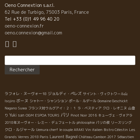
ばかりなので、自分のカーブには場所がなく、ワインは全部クリ
Oeno Connextion s.a.r.l.
スティーンの倉庫に置いて貰っているのだそう。 オレリアンと彼
62 Rue de Turbigo, 75003 Paris, France
女のジュリーは、システム・インジェニアの学校で知り合いまし
Tel +33 (0)1 49 96 40 20
た。その後、ワインを造りたいという思いが強くなり、二人でワ
oeno-connexion.fr
イン学校へ進学。そしてオーストラリアやニュージーランドで醸
oeno.connexion@gmail.com
造法を学び、2012年にモンペルーでブドウ畑を2 Ha借りてドメー
ヌをスタート。 2013年には、放置されていた畑も借りて、今では
4,5 Haの畑をビオ方針で栽培しています。 そんなオレリアンとジ
Rechercher :
ュリーのワインの名の由来は、全て≪大きいと小さい≫に関わって
いる名前ばかり。 La Démesure ＊ラ・デムジュール2014 ≪
ラ・デムジュール≫とは、≪法外な≫という意味。なぜ？と聞いた
ら、『小さな区画から（25ares）偉大な白ワインが出来上がるか
ら！』 シュナン100% ‐ 樹齢30年 ‐ 粘土石灰質 3日のマセラ
ラフォレ・ヌーヴォー18
ジョルディ・ペレズ
シオンのあと、10ヶ月間の樽熟成 柑橘類とハチミツの香りがほん
サイント・ヴィクトワール山
ボーヌ
わり。口当たりはサッパリとキリっと、しかし丸みもありミネラ
Isojiro
シャトー・シャンション
ポール・ルデール
Domaine Geschickt
ルで、後味が長く続く不思議な白ワイン。エノ・コネ・メンバー
Nagano Suwa
フランス対ウルグアイ：２：１
ラ・ベスティア
クロ・レオニヌ
山登
絶賛！ Myrmidon ＊ミルミドン2014 ≪ミルミドン≫といえば、
パリ
Yuki san
り
OGM
ESPOA TOURS
Pinot Noir 2016
キューヴェ・ヴォアラ
ギリシア神話で登場する神話的民族のこと。その戦士部族のよう
2018年ヌーヴォー・レミー・デュフェートル
philosophie
パリの夜
リースリング
に、このワインは『まだ若いのにもう凄いんだ！僕たちブドウも
クロ・ルジャール
Uemura cherf
le couple ARAKI
Vin italien
Bistro Célestin
Les
頑張ったんだ！』と表現しているかのようで、この名前に決定。
Laurent Bagnol
Grands Verres 2018 Paris
Château Cambon 2017
Sébastien