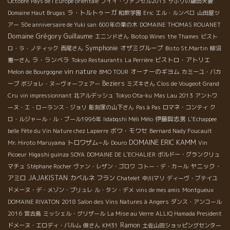
Octobre
Pays de l'Europe orientale
プイイ・ヴァンゼル2013
サボリの鎌田夫妻
の今回の一目惚れワインです！！ なんだかんだで2時間色々と話
ラ・トルトゥーガ
Domaine Haut Brugas
和飲学園
Eric
エル・ルンベロ
山田屋ツ
を聞いた後、先日紹介したClown Barへエノ・コネ・メンバー直
アー
50e anniversaire de Yuki san
600年の栗の木
DOMAINE THOMAS ROUANET
行。そこで一緒にご飯を食べたのは、Clos des Grillons＊クロ・
Domaine Grégory Guillaume
エニンドさん
Biotop Wines
the Thames
ビスト
デ・グリヨンのNicolas Renaud＊ニコラ・ルノーさん！相変わら
Symphonie
オザミグループ
ロ・ラ・ノティック
西尾さん
Bisto St.Martin
柳沼
ずシャイで優しい瞳をしたニコラ。彼の南のアクセント及び方言
ラ・ランベラ
ビストロ・アトリエ
憲一さん
Tokyo Restaurants
La Perrière
がとても魅力的・・・・・！もちろんワインもですよ！！ せっか
vin nature
オーナーのギヨム
Melon de Bourgogne
BMO TOUR
カミーユ・バカ
くパリに来たから、ワインも一応持ってきたよ！と二コラ。もち
Beziers
ーブ
ボジョレ・ヌーヴォーフェアー
ミズキさん
Clos de Vougeot Grand
ろん頂きます！！ アペタイザーにいただいたのは、Domaine
Cru
vin impressionnant
北アルデッシュ
Tokyo Ota-ku
Mas Lau 2013
アントワ
Belluard＊ドメーヌ・ベリュアールのペティアン、Le Mont
ーヌ・エ・ローランス・ジョリ
彫刻家の山下さん
Pas à Pas
ロマネ・コンティ
ク
Blanc＊ル・モン・ブラン2011。キリットしていて、丸みもあ
伊藤與志男
ロ・ルジャール・ル・ブール1996年
Iidabqshi Méli Mélo
L'Echappee
り、繊細な泡がおいしく、おつまみの貝のから揚げにピッタリ！
ボワ・モワセ
belle
Fête du Vin Nature chez Lapierre
Bernard Nady Foucault
二コラが持ってくてくれたワインは3本。 最初に試飲したのは、
DOMAINE ERIC KAMM
トロワザム−ル
Mr. Hiroto Maruyama
Douro
Vin
火曜日にビン詰めをしたばかりのプリムール、Primo Senso＊プリ
Picoeur
Higashi guinza SOYA
DOMAINE DE L'ECHALIER
ボルドー・グランクリュ
モ・センソ2015。 サンソーのスパイシーさと赤フルーツのジュー
ヤニック・
マチュ
Stéphane Rocher
ヴァン・レザン・ゴロワ
コトー・デ・カール
シさが綺麗にマッチして、飲みやすくて危ない！ミネラル感たっ
アミロ
JAJAKISTAN
カベルネ フラン
Chatelet
中川マリ
ディーヴ・ブテイユ
ぷりのワイン！ 続いては、グルナッシュ100%で出来たSous le
ドメーヌ・デ・メゾン・ブリュレ
ル・タン・デメ
vins de mes amis
Montgueux
Figuier＊ス・ル・フィギエ2014。 取りあえず色にビックリ！！
DOMAINE RIVATON
2018 Salon des Vins Natures à Angers
ダンス・アンコール
とても薄い赤色で、赤というかピンクに近い、綺麗な色！マセラ
シオン・カルボニックの後9ヶ月間タンクで熟成されたこのワイン
2016
宮古島
ミッシェル・グリザール
La Mise au Verre
ALLIQ Hamada President
は、野イチゴや、スパイス、そしてまさにイチジクの香りがほわ
Ramon
ドメーヌ・エロディ・バルム
俊さん
KM31
土佐山田ショッピングセンター