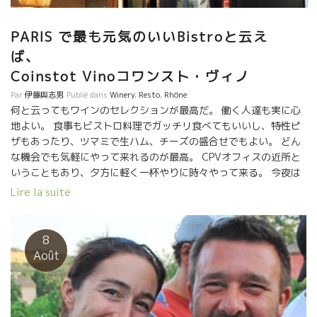
Montpellier, visite chez 3 magnifiques vignerons du Gard:
Valentin Valles (Domaine Valentin Valles), Nicolas Renaud
(Clos des Grillons) Sébastien Chatillon Roy De La Fete
PARIS で最も元気のいいBistroと云え
(Domaine Ad Vinum). Des canons de folies, pures et
ば、
minéraux, un grand millésime 2017 et surtout de très belles
Coinstot Vinoコワンスト・ヴィノ
personnes!
Par
伊藤與志男
Publié dans
Winery
,
Resto
,
Rhône
何と云ってもワインのセレクションが最高だ。 働く人達も実に心
地よい。 食事もビストロ料理でガッチリ食べてもいいし、特性ピ
ザもあったり、ツマミで生ハム、チーズの盛合せでもよい。 どん
な機会でも気軽にやって来れるのが最高。 CPVオフィスの近所と
いうこともあり、夕方に軽く一杯やりに時々やって来る。 今夜は
KISHOとやって来た。 そこに偶然にもCLOD DES
Lire la suite
GRILLONS クロ・デ・グリヨンのNicolas Renaudニコラ・ルノー
がいた。 １７年産、と１６年産をもってCoinstot vinoのスタッフ
と試飲をしていた。 今や、世界中で超人気になってしまった
8
GRILLONSワインは、瓶詰したこの時期に大切なお客さんを周って
Août
予約を受け付けることにしている、とのこと。 特に、１７年は例
年の５０％ほどしか収穫がなかったので量が少ない。 Nicolas
Renaudニコラ・ルノーは2003年に学校の先生からワイン造りの
転身した人。 元先生だったニコラは物事を理論だてて研究してい