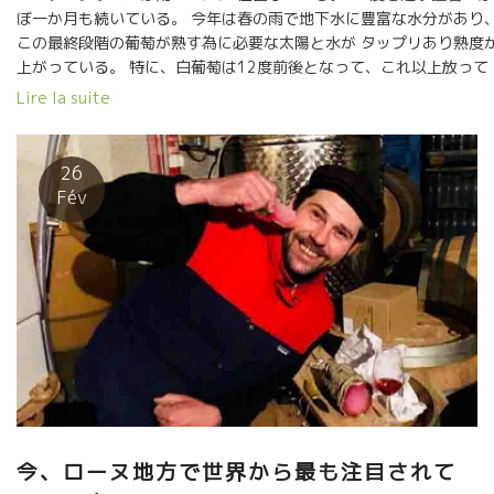
ぼ一か月も続いている。 今年は春の雨で地下水に豊富な水分があり
この最終段階の葡萄が熟す為に必要な太陽と水が タップリあり熟度
上がっている。 特に、白葡萄は12度前後となって、これ以上放って
おくと大切な酸が少なくなってしまう。 今日はムスカ品種から始ま
Lire la suite
た。 数日後に Viognier ヴィオニエ品種を収穫する予定。 ニコラ『
ったとおり、12度前後で酸を残した素晴らしいフレッシュなスタイ
になりそうだよ。』 赤ワインは8月29日ごろになるだろう、とのこ
26
と。 2018 Vendanges commencent:Le Clos des Grillons de
Fév
Nicolas Renaud Le Clos des Grillons est situé au sud dans le
Rhône. La canicule à 36 ℃ continue dejà un mois. Cette anné
grâce à la pluie au printemps, il y a assez d’eau souterraine.
Avec assez de chaleur du soleil et d’eau, les raisins mûrissent
bien juste avant les vendanges. Le raisin blanc avec la teneur
en sucre de 12 degrés. Si ça dépasse, une acidité nécessaire 
diminuer. Aujourd’hui on a commencé la vendange par le muscat
Quelques jours après, […]
今、ローヌ地方で世界から最も注目されて