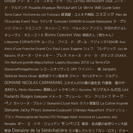
Groupe
アン・メ・フェ・スキル・トゥ・プレ
La Flou
Restaurant Soya
コート・
ワイン達をLET’S TRY !! Neck＊ネック2014 石灰質の畑で収
Restaurant Le Verre Volé
穫されたグルナッシュと、玄武岩質のテローワルから収穫された
ド・マルマンデ
Poupille Atypique
Cuvée Soleil
コスミック
グルナッシュをブレンド。 二つ目の区画は2013年に買い取ったば
Terre Coeur
Histoire du vin francais
居酒屋・ユメキチ神田
Mas de
かり。フルーツを満遍なく表現するために、マセラシオン・カル
l'Escarida
Event Tour
うぐいす
Sumiyaki SHINORI le couple Nakayama
ラ・プラ
ボニックで醸造。 まっすぐな味わいと、ちょうどいい具合に混ざ
ッツ
ジャン・ドミニック・カッシーニ
ヤン・ベルトラン
アンジュ
夕日のボジョレ
り合っているフルーツとタンニン。ぐったりした時に一杯飲みた
Bistro Coinstot Vino
キューヴェ・カミーユ１６
岩田さん（岩ちゃん）
い！ Edithのお気に入り！ Les Grelots＊レ・グルロ2014 グルナ
Libourne
ESPOAたけや
ルージュ・フイユ・ド・ポール・ウジェンヌ1994年
Aux
ッシュ（80％）はタンク熟成、メルローとシラー（各10％づつ）
Paul Louis Eugene
Amis d’une Franche
Grand Cru
シェフ フレデリック
Jus de
は樽熟成。 酸味がスッキリとしていて、熟成されたフルーツが口
ドメーヌ・ジャッキー・プレス
Raisins
ドメーヌ・ドゥ・ラ・ガランス
OSAKA
いっぱいに広がります。 常に一本家に保管しておきたい！ Suck a
Vin Nature grande dégustation
Lapalu Nouveau 2018
La Terre d'Or
Rock＊サック・ア・ロック2014 マセラシオン・カルボニック
Jacques
DomainePhilippeTessier
レミーとオリヴィエ
OFF
ワインバー・俊
後、9ヶ月間樽で熟成されたメルロー。 『メルローが苦手な人で
Selosse
Reino
Olivar
自然派ワイン見本市
ジャン・セバスチャン・ジョアン
も、飲みやすく、渋みがなくフルーティなワインを造りたかった
DOMAINE NICOLAS CARMARANS
ユキさんの50歳の誕生会
竹富島・星のや・
んだ。』 ゆっくり丁寧に圧搾されたブドウからは甘みがたっぷり
美味しい
Kyushu
モンマルトルの丘
Les
吉村さん
Moto-Nouveau
トラモンタン
絞り出されていて、樽熟成がより複雑感と滑らかさを与えていま
マーク・
Foulards Rouges
Galéjade
ドメーヌ・プリューレ・サン・クリストフ
す。 あともう少し時間が経ったらパワーアップしているはず！
ペノ
カトリーヌ・ブルトン
Domaine Clusel Roch
ラスト営業日
La Colline Inspirée
Raffut＊ラフュ2014 シラー100% ：2/3はマセラシオン・カル
Domaine Jacky Preys
Domaine Coudoulet
Château Roquefort
グルナッシュ・
ボニック ＋ 1/3はエグラパージュ プレス機に掛けるときにア
ブラン
Philosophie de Yoshio ITO
Philippe Aliet
Antoine et Laurence Joly
センブラージュ。 一言でいうと、上品！！ 北ローヌのシラーを飲
モンペリエ
Penedès
ギー・エ・トマ・ジュリアン
東京・名古屋の自然ワイン大試
んでいるかのような繊細さ！カカオやスパイス、スミレの花な
Domaine de la Sénèchalière
飲会
三ツ星レストラン「カン・ロカ」
ドメー
ど、様々な香りが混ざり合って深い。ピュアで酸味もしっかりと