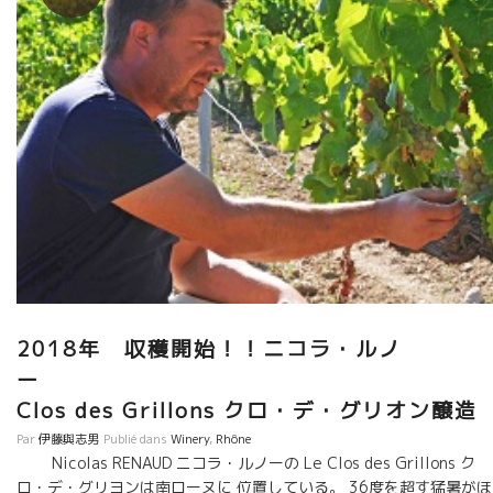
あの荒々しいムールヴェードル品種をまるでやや濃い目のロゼワ
イン のように、淡くやさしく醸してしまう。 Prime Senso プリ
ム・サンソーは、サンソー品種とムールヴェードル品種のトビッ
キリ美味しい ロゼワイン。 どれをとっても繊細、上品という表現
が出てくる絶品ばかり。 世界から引っ張りだこというのが、理解
できる。 学校の先生から醸造家に転職してたった10年で、よくも
ここまで進化できたものだ！ ニコラ・ルノーは凄い！！ 弛まない
疑問、どうしたら？という問い、試作、改良、思索の繰り返し
が、 ここまでの液体を造りあげたのだろう。
Réputé dans le monde entier, Le Clos des Grillons de
Nicolas Renaud Une évolution remarquable depuis des
années!! Nicolas Renaud et Eric Pfifferling de L’Anglore dans
le village voisin,sont parents éloignés si l’on remonte à
trois générations. Sans connaître leur parenté, depuis
2018年 収穫開始！！ニコラ・ルノ
longtemps ils se sentaient très proches et fréquentaient
très familièrement. Nicolas admire beaucoup le vin d’Eric
depuis longtemps. Récemment, une élégance de son vin
Clos des Grillons クロ・デ・グリオン醸造
ressemble à celui d’Eric. Bien sûr, avec une semi-macération
Par
伊藤與志男
Publié dans
Winery
,
Rhône
carbonique (MC). Quelquefois 100% de MC. Pas de pigeage
Nicolas RENAUD ニコラ・ルノーの Le Clos des Grillons ク
Comme un […]
ロ・デ・グリヨンは南ローヌに 位置している。 36度を超す猛暑がほ