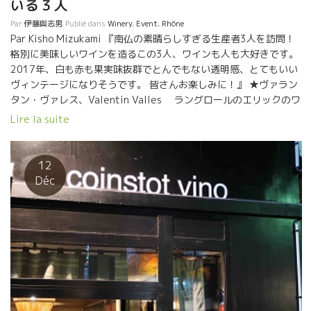
いる３人
Par
伊藤與志男
Publié dans
Winery
,
Event
,
Rhône
Par Kisho Mizukami 『南仏の素晴らしすぎる生産者3人を訪問！
格別に美味しいワインを造るこの3人、ワインも人も大好きです。
2017年、白も赤も果実味抜群でとんでもない透明感、とてもいい
ヴィンテージになりそうです。 皆さんお楽しみに！』 ★ヴァラン
タン・ヴァレス、Valentin Valles ラングロールのエリックのワ
インに魅せられて醸造家になって、 ずっとエリックを追い続け
Lire la suite
てきたヴァランタン。近年、独自のスタイルを確立した。守破離
の境地。 ★クロ・デ・グリヨンのニコラ・ルノー、Nicolas
Renaud (Clos des Grillons) ラングロールのエリック・プファー
12
リングとヴィエイユ・ジュリアンヌのドーマン氏のところで 修業
Déc
した後に独立。 近年、ますますエリックのスタイルに近づいてき
た。エリックもニコラの腕を認めて、共同ワインを造りだした。
★ドメーヌ・アドヴィヌム Domaine Ad Vinum、 セ
バスチャン・シャティヨン Sébastien Chatillon 、 Parisの超
人気ビストロ、Chateaubriandシャトーブリアンのシェフ・ソム
リエをやっていたセバスチャン。 並外れた才能・醸造センスを持
っている。初リリースから世界中の自然派ワイン・ファンを魅了
した。
Cette semaine entre les salons de