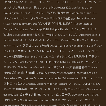
Dard et Ribo
エスポア・ゴトーツアー
ル・クロ・デ・ジャール
ケビン・デ
Beaujolais Nouveau
コンブ
サカガミ社
Brasil
ビム
Confianza 2016
Sakurajima
ESPOA Shinkawa
Hoshikawa-san
ブリュノー・シュラー
ミー
Trois Amours
ゾ・ヴェール
サント・ヴィクトワール
バルセロナの佐竹さん
DOMAINE DAMIEN BUREAU
OSAKA Daikin KIMURA san
Restaurateur
ピノ・ノワール
ITO
français Daisuke san
Vendange2018 Philippe Pacalet
Yoshio
Vieux Sage
横浜・緑区
石川亜樹則
アメリカ・オレゴン
Alexendre Bain
オ
Jean-Claude LAPALU
マス・ロー
レリー
Cauzon
クード・フォリ
ドメー
タラゴナ
ヌ・ボートレイ
2018年収穫リショーム
Bistro Nature MATSUKI
パリの
ニコラ・ルノー
ビストロ
ペグ
ボジョレブラン
Chiroubles
レストランプロデュ
RESTAURANT
ステファ
ーサーの柳沼憲一さん
シェフ・ジェローム・ジェグル
ン・ティソ
Rosé Métisse
ルフォーロゼ
Tokyo Koto-ku Oshima
カーヴ・マドレー
ビオジョレーヌ
ヌ
ディアック
le Soutien-Gorge Rouge
仙巌園
神田
Châpeau
Côte de Brouilly
Melon
Maury
Président Association Internationale de
ドメーヌ・クリ
Sommeliers
Waingakuen
On s'en bat les couilles
Takezawa san
ストフ・パカレ
Château Ausone
ville Asti
Gerard
ソーテルン
マルコ・ジュリ
アーニ
2018年収穫・クリストフ・パカレ
AC Brouilly
カー・ジェー・ベー
closerie
ニース
ビオディナミ
des moussis
モンマルトル・ビス
DOMAINE CHRISTIAN
酢飯屋
BINNER
ガヌヴァ醸造元
Nuit Bordeaux
セパラメール・ア・ボワール
クロ・マソット
Cuvée Marcel
Déplacements
ロイック
ARTISAN
ミレジム２０１