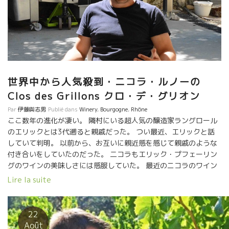
ョ からは今日はトマがスタンドに立っていた。 １８年は湿気の
為、病気で半分以上も生産量が減ってしまった。 マルセルは今日
は山で家族スキーのため不在。 南ローヌの最古の自然派マルセル
はレジェンド的存在。ベテランの味は流石である。 マルセルの醸
すグルナッシュ品種は特別だ。 マルセルは云う『グルナッシュは
完熟しないと本当の良さが出てこないいんだ。』 (BMO社)
★Domaine Lapierre ラピエール家からはマチュが参加してい
世界中から人気殺到・ニコラ・ルノーの
た。 １８年は特別な年だった。品質も生産量も素晴らしい年だっ
Clos des Grillons クロ・デ・グリオン
た。葡萄がよく熟した年でもあった。 特に、Cuvée Marcelは時
Par
伊藤與志男
Publié dans
Winery
,
Bourgogne
,
Rhône
別だった。ガメ―品種がよく熟した時の美味しさも素晴らしい。
ここ数年の進化が凄い。 隣村にいる超人気の醸造家ラングロール
（野村ユニソン社） ☆薄めの中に特別にやさしい果実味
のエリックとは3代遡ると親戚だった。 つい最近、エリックと話
とミネラルを表現したスタイルも、やっぱり美味しい。 驚きのラ
していて判明。 以前から、お互いに親近感を感じて親戚のような
ングロール文化圏内のこの二人、左から AD Vinum のセバステ
付き合いをしていたのだった。 二コラもエリック・プフェーリン
ィアン・シャティオン （BMO社）と Le Clos des Grillonsクロ・
グのワインの美味しさには感服していた。 最近のニコラのワイン
デ・グリオンのニコラ・ルノー（ディオニ社）。 この二人のワイ
の繊細さ、上品さはまさにそっくりになってきた。 勿論、造りは
ンはグイグイ体に入ってしまう。 彼らのワインは感動的な美
Lire la suite
セミ・マセラッション・カルボニック醸造。時には１００％CM醸
味しいさ！！
造をやっている。 ピジャージなし、お茶の如くに葡萄房が持って
いる上品な部分だけを煎じだした、という感じ。 葡萄を発酵槽に
22
入れたら一切触らないのが基本。 Une île ユン・二ル などは、
Août