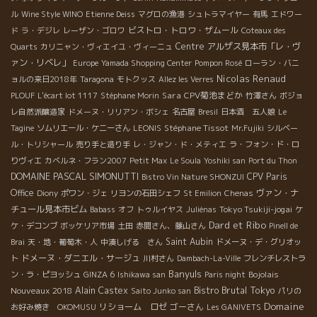
ル
Wine Style WINO
Etienne Deiss
マグロの漁港
シュトラマイヤー
有馬
エドワー
ビストロ・トロワ・ザムール
ド
ラ・デジレ
レーザン・ゴロワ
Coteaux des
Centre
アルザス見本市「レ・ヴ
Quarts
カリニャン・ヴィエイユ・ヴィーニュ
ァン・リベレ」
Europe
Yamada Shopping Center
Pompon Rosé
ローラン・バニ
Nicolas Renaud
ョルの来日2018年
Taragona
モトクッス
Allez les Verres
Sara
CPV菊池まどか
PLOUF
L'écart lot 1117
Stéphane Morin
竹澤さん
ボジョ
レ自然派醸造家
ドメーヌ・リリアン・ボシェ
名古屋
Bresil
日本酒 五人娘
Le
Stéphane Tissot
Tagine
ソムリエール・ケニーさん
LEONIS
Mr.Fujiki
シルベー
ル・トリシャール
売り手と造り手
レ・ジャン・ド・メティエ
ラ・フォン・ド・ロ
りヴィエ
カベルネ・フラン2007
Petit Max
Le Soula
Yoshiki san
Port du Thon
DOMAINE PASCAL SIMONUTTI
CPV Paris
Bistro Vin Nature SHONZUI
Office
ヴァン・ナ
Diony
ポワン・ジェ
リヨンの石田シェフ
St Emilion
Chenas
チュール見本市ビム
Tokyo Tsukiji-jogai
Babass
オフ
トゥルイヤス
Juliénas
ケ
Dard et Ribo
ケ・デコンブ
ボッケリア市場
土田
赤間さん、藤山さん
Pinell de
Saint Aubin
Brai
天・地・葡萄木・人
中湊しげる さん
ドメーヌ・デ・グリオッ
ドメーヌ・ダニエル・サージュ
ト
川村さん
Dambach-La-Ville
フレンチレストラ
Banyuls
Bojolais
ン・ラ・ピヨッシュ
GINZA 6
Ishikawa san
Paris night
Bistro Brutal
Tokyo
Nouveaux 2018
Alain Castex
Saito Junko san
パリの
Domaine
リショーム ロゼ
ゴーさん
お好み焼き OKOMUSU
Les GANIVETS