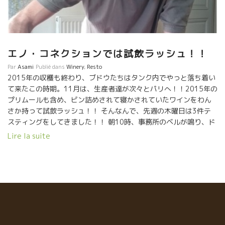
エノ・コネクションでは試飲ラッシュ！！
Par
Asami
Publié dans
Winery
,
Resto
2015年の収穫も終わり、ブドウたちはタンク内でやっと落ち着い
て来たこの時期。11月は、生産者達が次々とパリへ！！2015年の
プリムールも含め、ビン詰めされて寝かされていたワインをわん
さか持って試飲ラッシュ！！ そんなんで、先週の木曜日は3件テ
スティングをしてきました！！ 朝10時、事務所のベルが鳴り、ド
アの前に立っていたのは、モンペルー（南仏）からリュックを背
Lire la suite
負ってパリまでやってきたLe Petit Domaine＊ル・プチ・ドメー
ヌのAurélien Petit＊オレリアン・プチさん。彼も彼女も大きい
のに、名前が « プチ ＝小さい»・・・そこから面白半分で、ドメ
ーヌの名は、ドメーヌ・プチになったんだそうです！ 私は初めて
試飲する蔵元。 モンペルーといえば、Domaine de l’Aiguelière
＊ドメーヌ・ド・レグリエール の元気いっぱいのChristine＊ク
リスティーンを思い出します！ オレリアンもクリスティーン には
お世話になっているとのこと。彼は2012年にワイン造りを始めた