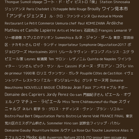
コート・ド・ピィ
Thongue
Sumoll cépage
ビストロ「俊」
Station Shinosaka
ワイン見本市
Brouilly
ジュリアンヌ
Paris Chatelet
L'Echappée Belle Rouge
「アンディジェンヌ」
ル・クロ・ファンティンヌ
Qui évolue le Monde
Ardèche
Restaurant Le Petit Commerce
Uemura chef
Paul
KOMEZAWA
Mathieu et Camille Lapierre
Arts et Metiers
石田克己
François Lemarié
マ
Sumeshiya
ルネ・ジャン・ダール
リー修道僧
カプリエのマリオン
東京・世田谷
ボ
区・ナカモトさん
ロゼ・ランディ
Importateur Symphonie Dégustation2017
ジョロワーズ
ラ
Montcalmès 2011
リレール
ケヴィン・デコンブ
パトリス・ユグ
ピエール家
Leynes
桜満開
Ten
サロン・レザノニム
Quinta de Napoles
ワインラ
ドメーヌ・ダミアン・コクレ
イター・リンさん
ピック・サン・ルー
Cassini
Vin
de primeur
1998年
ロリエ
ヴァンサン・ガレタ
Poupille Côtes de Castillon
イヴェ
セーヌ河
ントツアー
レストラン「エル・ギンジョレール」
グシテ
Domaine
Château Jean Faux
Beauthorey
NOUVELLE BAGUE
アンペキャブル
チボー
Domaine des Capriers
Jordy Perez
Go san
ピエール・オヴ
門脇紀子さん
マチュー・ラピエール
スヴィ
ェルノワ
Miss Terre
Châteauneuf-du-Pape
ニャルグ
ネルハ
哲学
ラ・グロス・ナディンヌ・ヴァン・ブラン・リコルー
Bistro Paul Bert Dégustation
Paris Bistro Le Verre Volé
FRANCE FINAL
東京
荒川区のエスポア山枡さん
Sommelier Hino san
試飲会フィリップ・パカレ
Domaine Gauby
Pourriture Noble
ルヴァ
La Rose Qui Touche
Laurence Alias
カ
Medoc
エフェルコフ
仙台
Auxerrois Nature 2016
ITO sejour bien occupe au