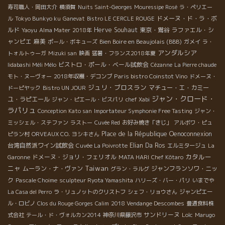
ーん（Figuier＝イチジクの木）！熟成されたフルーツと、またも
寿司職人・岡田大介
横須賀
Nuits Saint-Georges
Mouressipe Rosé
ラ・ペリエー
やミネラル感が感じられ、これもスイスイ飲めてしまって美味い
ドメーヌ・ド・ラ・ボ
ル
Tokyo Bunkyo ku
Ganevat
Bistro LE CERCLE ROUGE
です！ でも今回『ウワ～、美味しすぎる！！』と思った一本が、
ルド
Herve Souhaut
東京・鴬谷
ラファエル・シ
Yaoyu
Alma Mater
2018年
Venskab＊ヴァンスカブ2014です。 ラングロールのエリック・
ャンピエ
麻美
Bien Boire en Beaujolais (BBB)
ポール・ボキューズ
ガメイ
ラ・
ピファーリングと共同で作った一本。 エリックのタベルとリラッ
アンダルシア
トォルトゥーガ
Mizuki san
映画
猛暑・フランス2018年夏
ク、ニコラのテール・ブランシュとグリヨン・ロゼをブレンドし
ビストロ・ポール・ベール試飲会
Iidabashi Méli Mélo
Cézanne
La Pierre chaude
て出来上がったもの。 «Venskab≫とはデンマーク語で、友情と
Paris bistro Coinstot Vino
モト・ヌーヴォー
2018年収穫・デコンブ
ドメーヌ・
いうい意味。 グルナディーンを飲んでいるみたいで、本当にアル
ジュリ・ブロスラン
マチュー・エ・カミー
ドーピヤック
Bistro UN JOUR
コールなの？！と一瞬疑ってしまうほど飲みやすい！！イチゴや
ジャン・クロード・
ユ・ラピエール
ジャン・ピエール・ビスパリ
chef Xabi
グリオットを齧っているようなジューシーさ！フルーティーでフ
ラパリュ
Conception Kato san
Importateur Symphonie Free Tasting
ジャン・
レッシュで、次回のアペタイザーには絶対欠かせないです！ ニコ
ミッシェル・ステファン
ラストー
Cuvée Red
お好み焼き「きじ」
アルボワ・ピュ
ラのパリのエージェント、シルヴィ―・シャムロワさん、 ニコ
Place de la République
Oenoconnexion
ピラン村
ORVEAUX CO.
ヨシキさん
ラ、 エノ・コネクションの会計士のキャムヨング、キショ、フラ
台湾自然派ワイン試飲会
Elian Da Ros
Cuvée La Poivrotte
エルミタージュ
La
ンソワ ここでも2時間たっぷりとお話をした後、私は前に働いて
カタルー
ドメーヌ・ジョリ・フェリオル
Garonne
MATA HARI
Chef Kôtaro
いたワイン・バー、Le Garde Robe＊ル・ガード・ローブに行
ニャ
Taiwan
ムーラン・ナ・ヴァン
ジャンフランソワ・ニッ
グラン・ラルグ
き、店長のEdith＊エディットと、アルデッシュのSylvain Bock＊
ク
Pascale Choime
sculpteur Ryota Yamashita
ハリーズ・バー・パリ
いまでや
シルヴァン・ボックさんと2014年ヴィンテージの試飲！！ 2013
La Casa del Perro
ラ・リュノットのクリストフ
シェフ・リョウさん
ジャンピエー
年から亜硫酸は使用していないシルヴァン。彼のワインを造る腕
ル・ロビノ
Clos du Rouge Gorges
Calim
2018 Vendange Descombes
豊通食料株
は確実に上がっています！13年はとても上品なビンテージ、14年
サンドリーヌ
Loïc
式会社
テール・ド・ヴォルカン2014
神奈川県藤沢市
Marugo
はさらに上まり、より華やかでエレガント！7月にビン詰めされた