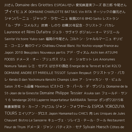
Domaine des Griottes
川さん
ESPOAいせい
愛知県渥美フーズ
弥三郎
今尾さん
プイイヒュメ
DOMAINE CHARLOTTE BATTAIS
Vin RITA
オーリックの藤元さん
シャンパ－ニュ・ジャック・ラセ－ニュ
桜島2016
BMO Saito
レストラン
「ル・プチ・コメルス」
炭焼・しのり
収穫20年記念・クリストフ・パカレ
Laurence et Rémi Dufaitre
ジュラ・サヴォワ
ボジョレーォー
マジエール
Sainte Victoire
Yuko-san
福岡の今尾さん
コルトン・シャルルマーニュ
オリビ
エ・コーエン
剣のワイン
Château Cheval Blanc
Ito Yoshio voyage France au
Japon
2018 Beaujolais Nouveaux partis
アド・ヴィヌム
Aichi ken ATSUMI
FOODS
ドメーヌ・オー・ブリュガス
ジュ・ド・ショセット
Les Anonymes
Nomura Takaki
レミ・セデス
はせがわ酒店
Energie de la Terre et le Ciel
R2L'O
クリストッフ・パカ
DOMAINE ANDRE ET MIREILLE TISSOT
Syivain Respaut
レ
Kendo 8 dan Yoshimura Kenichi
Champs Libre
ア・シャッカン・サ・ビュル
Salon
スモール品種
Maximus
ビストロ・ラ・パール・デ・ザンジュ
Domaine de la
Domaine Philippe Tessier
St-Jean de la Gineste
Asuka san
フェールド・サン
１６
Vendange 2018 Lapierre
Importateur BARBARA
Terroir
ポンポワ2015年
ジャン・フォワヤール
ESPOA YOROZUYA
無農薬野菜
ラ・カーブ・アピコル
TOURS
エイリアン・ダロス
Japon Hamamatsu
CHICS
肉
Les Uniques de Jules
Chauvet
Bistro Le Sancerre
キューヴェ・ソレイユ・テール・クール
Restaurent
Sylvain Hoesch
Fleur de Thym
ドメーヌ・ジャン・バティスト・セナ
Côtes de