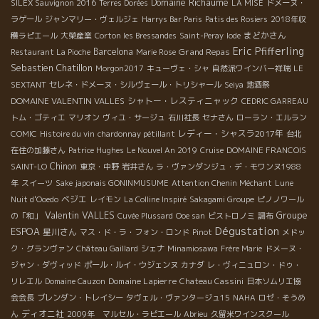
Domaine Richaume
SILEX Sauvignon 2016
Terres Dorées
LA MISE
ドメーヌ・
ラゲール
ジャンマリー・ヴェルジェ
Harrys Bar Paris
Patis des Rosiers
2018年収
まどかさん
穫ラピエール
大榮産業
Corton les Bressandes
Saint-Peray
Iode
Eric Pfifferling
Barcelona
Grand Repas
Restaurant La Pioche
Marie Rose
Sebastien Chatillon
Morgon2017
キューヴェ・シャ
自然派ワインバー祥瑞
LE
SEXTANT
セレネ・ドメーヌ・シルヴェール・トリシャール
Seiya
地酒祭
DOMAINE VALENTIN VALLES
シャトー・レスティニャック
CEDRIC GARREAU
トム・ゴティエ
マリオン
ヴィユ・サージュ
石川社長
セナさん
ローラン・エルラン
レディー・シャスラ2017年
COMIC
Histoire du vin
chardonnay pétillant
台北
在住の加藤さん
Patrice Hughes
Le Nouvel An 2019
Cruise
DOMAINE FRANCOIS
Chinon
SAINT-LO
東京・中野
岩井さん
ラ・ヴァンダンジュ・デ・モワンヌ1988
年
スイーツ
Sake japonais GONINMUSUME
Attention Chenin Méchant
Lune
ベジエ
Nuit d'Ooedo
レイモン
La Colline Inspiré
Sakagami Groupe
ピノノワール
Valentin VALLES
Groupe
の「和」
Cuvée Plussard
Ooe san
ビストロノミ
調布
Dégustation
ESPOA
星川さん
マス・ド・ラ・フォン・ロンド
Pinot
メドッ
ク・グランヴァン
Château Gaillard
シェナ
Minamiosawa
Frère Marie
ドメーヌ・
ジャン・ダヴィッド
ポール・ルイ・ウジェンヌ
カナダ
レ・ヴィニュロン・ドゥ・
Domaine Lapierre
リレエル
Domaine Cauzon
Chateau Cassini
日本ソムリエ協
会会長
ブレンダン・トレイシー
タヴェル・ヴァンタージュ15
NAHA
ロゼ・そうめ
ディオニ社
ん
2009年 マルセル・ラピエール
Abrieu
久留米ワインスクール