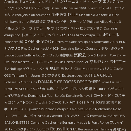
シャンパーニュ・ド・スーザ
Armières
キューヴェ「レッド」
エリック
オー・
ラングドックのロックブラン村
Domaine Richaume 1998 Syrah
ビストロ・サンマ
DIVE BOUTELLE
ルタン
Beaujolais au couchant
Massimo & Antonella
CPV
Ishikawa kun
大阪の醸造者
ブラインドテースティング
Philippe Alliet
Gault &
ジャン・フォワラール
Millau
ワインカヴィスト・ロックス・オフ
Domaine
ドメーヌ・エリック・カム
コルビエール
ESPOA Yorozuya
d'Aupilhac
DOMAINE YOYO
Bonastre
鮨
Huitres et blanc
Beaujolais Nouveaux 2018
BMO
Catherine JAMBON
社のマサコさん
Domaine Benoit Courault
ジル・ダヴァス
試飲会
Lac de Suwa
Bulbille
レルヴ・フォル
宗像康雄
シークレット・パーティー
マルセル・ラピエ－
Manuel
Boqueria market
ラ・トランシェ
Davide Gentile
ル
Clos Massotte
Nuitage
イヴォン・メトラ
見本市
田中さん
カバノン
Cuvée
PARTIDA CREUS
OSE
Tan san
Vin Jaune
ランブラ通り
Estézargues
DOMAINE GEORGES DESCOMBES
Echezeaux Grand Cru
Komatsu san
Beaune
レピュブリック広場
Hirofumi SHOJI さんご夫妻
高橋さん
バザス牛の
コート・ド・カステ
ウイリアムさん
Domaine La Tour Boisée
Domaine Ganevat
ィヨン
aux Amis des Vins Tours
レストラン・フェルナンデーズ
2018年収
Richeaume Rosé
穫・レオニス
Fujiwara Shuntaro
Beaujolais Nouveau2017
レ・フラー・ルージュ
Arnaud Cassini
フランソワ・リボ
Provoke
DOMAINE DES
Domaine Catherine Bernard
SABLONNETTES
Mas de la Font Ronde
ブルイイ
Roussillon
2017
ラングドック・ルシヨン
L'Effervescence
Henning
高知の石