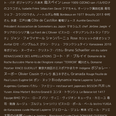
南スペイン
ト・バテ
ボジャリアン
六本木
Lenoir 1989
OZONO san
バルセロナ
のユウコさん
Isabelle Frère
Sébastien David
クマちゃん
オーリック濱田社長
寿司
シェフ・ユウジロウさん
ノートルダム寺院
Bordeaux en 1977
Brouilly 2013
中村
Côte de Castillon
さん
水道・江戸川橋
葡萄ジュース
Aurélie Geschickt
Président Association de Sommeliers au Japon
マキシムス
chef Jérôme Jaegle
イ
タリアのシシリア島
La Font de L'Olivier
ビストロ・イタリアンレストラン「グシ
シャンパーニュ
ジャン・フォワイヤール
Rose
テ」
カシェットのまさシェフ
Avital
ロセ・パンプルムス
グラン・クリュ・フランクシュタイン
Kanazawa
2018
Bruno Schueller
年ボジョレ・ヌーヴォー・クリストフ・パカレ
vin du sabre
コート・ド・ブルイイ
RENAISSANCE DES APPELLATIONS
Domaine de la
Roche Buissière
Marie-lo de l'Anglore
roman 'TERROIR'
梶川さん
Domaine
ボジョレー・
Picatier
RINCE GUERLUT
東京大田区のエスポアかまたや
Indigene
ヌーボー
Olivier Cousin
Granada
ヴァレり
長ユキ子さん
Rouge Feuille de
Biodynamie
Paul Louis Eugène 94
ポン・ヌッフ
Marie Lapierre
Sylvie
restaurant japonais BISSOH
PUR
Augereau
Corbiere
パカレ・ファミリー
LIN
Yusen
Alma Matert
Bistro Grand 8
ユンヌ・トランシュ
Le Balaise lot 1417
Equipe BMO
マリー・ローズ
パリ・ヴィニ・ヴィジオン
キューヴェ・カミーユ
寿
司・刺身
ルージュ・ゴルジュ
シャリバリ
ビストロ・ポール・ベール
bistro YUIGA
ジェローム・ジュレ
de Kanazawa
cuvée Marcel Lapierre
熊本
ピエール・アリエ
大阪の小松屋
Cuvée Le Jambon・Blanchard
Cuvée Chat
DOMAINE OVERNOY