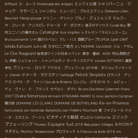
シラー100%だけれども、 ‐ マセラシオン・カルボニック（ブ
エッフェル塔
シャンパーニュ・ジ
Riffault
ラ・ルース
Promenade des Anglais
ドウを房ごと樽に入れて出来たブドウ・ジュース） ‐ 5日間マ
ャック・ラセーニュ
シャンボル・ミュージニ・プルミエクリュ
Domaine Lilian
セラシオンしたシラー ‐ 2・3週間マセラシオンしたシラー の
ブルノ・デュシェンヌ
Bauchet
Margo groupe
ドゥニー・デシャン
マルゴー
ブレンドなのです。全てを樽内でアセンブラ―ジュして、3ヶ月間
ラ・コリーヌ・アンスピレ
ドメーヌ・ド・ボスラン
息子のマリウス
Cuvée Bou
野
熟して出来上がったものが、このスパイシーでコショウと赤フル
Catalogne
村ユニソンの藤木さん
Aux Argillas
レストラン「ラルシュミーユ」
ーツの香りが漂る、フレッシュな赤。このワインは、今後が楽し
Lyon chef
Bruissonnante
シャ(猫のラベル）
マレ・バス
酒販グループESPOA
み。今より絶対美味しくなる！私も3本即購入しました！！
Ishida Katsumi
カタロニア地方
ルカト街
A L’HOMME SAUVAGE
ジル・アザム
Cyclope ＊シクロップ2014 ≪シクロープス≫は、ギリシア神話
Le Clos Rougeard
中山良則さ
自然派ワインの日本イベント
東京・豊洲・AOKI
に登場する≪巨人≫。カリニャンはラングドックの代表的な品種。
ん
移動
リュショット・シャンベルタン
サーヴィスのアナ
sylvain DITTIERES
藤原
その二つをひっかけて、『シクロープスのように偉大なカリニャ
プリューレ・ロック
幸也
アクセル・プリュフール
2018年・ボジョレヴィラージ
ン』を表現したワイン。 4つの区画に植えてある、樹齢50歳の木
Patrick Desplats
ドメーヌ・セクスタン
ュ
stands
Callipyge
ロランス・アリ
から収穫されたカリニャンをエグラパージュ、そして6ヶ月間の樽
アス
ロペラ・デ・ヴァン
Clos de la Briderie
ミレジム・ビオ2018
ラ・ルビュー・
熟成。 ガリッグや森の中にいるような香りに、濃厚なのにジュー
Bruno Duchene
デュ・ヴァン・ド・フランス
サぺルリ・ポぺト
Cabernet-Franc
シーで爽やかな味わい。赤みのお肉を食べながら飲みたい！
Osaka Komatsuya
2007
écrivain KITAGAWA-NAWO
Si nous parlions Carignan
Rhapsody ＊ラプソディー2013 ラプソディーのように、形にとら
Aix-en-Provence
磯次郎
DOMAINE LES CLAPAS
DOMAINE DE BOTHELAND
われなく、とにかくフリーなワイン。それぞれが好きなようにこ
のキュベを感じて貰いたい気持ちから、≪ラプソディー≫の名前を
Katsumata san Gotenba
Nakamoto san
Frédéric Pourtalié
愛
フォジェール
ドメ
ビオディナミ栽培
エリック・
選びました。 カリニャン・ヴィエイユ・ヴィーニュ80% ＋ シ
ーヌ・ミカエル・ブージュ
ポムロル
California
ラー20% マセラシオン・カルボニックの後、1年間の樽熟成。 と
プフェーリング
Espagne Sud
ＢＭＯのマ
Thomas
2018 Beaujolais Villages
てもエレガントでフレッシュなワイン。フランボワーズや明るい
サ子さん
Mottox
Teradanonke
プロヴォッケ
A Chacun sa bulle 2016
vin
赤フルーツの香りと、蕩けたタンニンが滑らかで飲みやすい！私