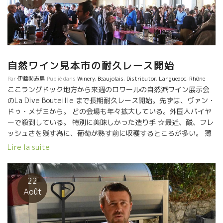
自然ワイン見本市の耐久レース開始
Par
伊藤與志男
Publié dans
Winery
,
Beaujolais
,
Distributor
,
Languedoc
,
Rhône
ここラングドック地方から来週のロワールの自然派ワイン展示会
のLa Dive Bouteille まで長期耐久レース開始。先ずは、ヴァン・
ドゥ・メザミから。 どの会場も年々拡大している。外国人バイヤ
ーで殺到している。 特別に美味しかった造り手 ☆最近、酸、フレ
ッシュさを残す為に、葡萄が熟す前に収穫するところが多い。 薄
め、軽めのワインが多い。 でも、完熟させた葡萄を仕込んだワイ
Lire la suite
ンの美味しさにこだわる蔵元もいる。 特別に文句なしに美味し
い。 ★Domaine de La Garance ドメーヌ・ドゥ・ラ・ガランス
のピエール。 ベテランの技が光るピエールのワイン。濃縮感あり
22
ながらも体に沁み渡って行く液体。 文句なしの美味しいさ。熟し
Août
ながらも樹齢の古さからくる酸がキッチリ乗っている。 Les
Armièresレザルミエールは特別なワインだ。 （問合せはディオ
ニ社） ★Domaine Marcel Richaud ドメーヌ・マルセル・リシ