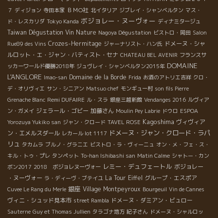
ＢＭО社
７
ディジョン
寺田本家
北イタリア
ジブレイ・シャンベルタン
マス・
ボジョレー・ヌーヴォー
ド・レスカリダ
Tokyo Kanda
ディナミタージュ
Taiwan Dégustation Vin Nature
Nagoya Dégustation
ビストロ・岡田
Salon
Crozes-Hermitage
ドメーヌ・シャ
Rue89 des Vins
ジャーナリスト・ハン氏
ルロット・エ・ジャン・バティスト・セナ
CHATEAU BEL AVENIR
フランスサ
DOMAINE
ッカーワールド優勝2018年
ジュヴレイ・シャンベルタン2015年
L'ANGLORE
Domaine de la Borde
Imao-san
Frida
お酒のアトリエ吉祥
クロ・
デ・オリヴィエ
サン・シニアン
Matsuo chef
モンギュー村
son fils Pierre
Remi DUFAIRE
Grenache Blanc
ル・スラ
銀座三越新館
Vendanges 2016
ルヴィア
ジェラール・ゴビー
加藤さん
ン・ガメイ
Moulin Pey Labrie
ドウロ
ESPOA
Kagoshima
ヴィヴィア
Yorozuya Yukiko san
ジャン・クロード
TAVEL ROSE
ドメーヌ・ジャン・クロード・ラパ
ン・エメルスダール
レカール lot 1117
リュ
タカムラ
ブルノ・グラニエ
ビストロ・ラ・ヴィーニュ
オン・メ・フェ・ス・
キル・トゥ・プレ
タンペット
To-han Ishibashi san
Matin Calme
シャトー・カン
レミー・デュフェートル
ボジョレー
ボン2017
2018 ボジョレヌーヴォー
・ヌーヴォー
La Tour Eiffel
グループ・エスポア
ラ・ディーヴ・ブテイユ
銀座
Village Montpeyroux
Cuvee Le Rang du Merle
Bourgeuil
Vin de Cannes
ヴィニ・シュッド見本市
ドメーヌ・ダミアン・ビュロー
street Rambla
Sauterne
Guy et Thomas Jullien
タラゴナ地方
紀子さん
ドメーヌ・シャルロッ