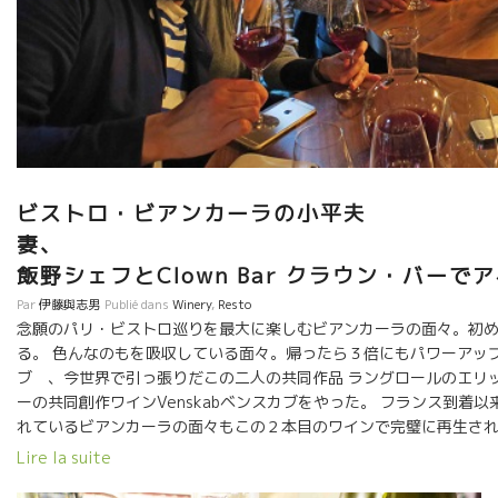
この小説に関しては自費出版です。 お店でも是非、紹介・販売し
てやってください。 私のお勧めです。 モデルになった醸造家
ブラインドクイズも面白いですよ！ 『テロワール 波動』 北川
ナヲ著 文芸社
ビストロ・ビアンカーラの小平夫
妻
飯野シェフとClown Bar クラウン・バーで
Par
伊藤與志男
Publié dans
Winery
,
Resto
念願のパリ・ビストロ巡りを最大に楽しむビアンカーラの面々。初
る。 色んなのもを吸収している面々。帰ったら３倍にもパワーアップし
ブ 、今世界で引っ張りだこの二人の共同作品 ラングロールのエリ
ーの共同創作ワインVenskabベンスカブをやった。 フランス到着
れているビアンカーラの面々もこの２本目のワインで完璧に再生され
90度！！に逆さまにカンターに差し込むに驚愕。
Lire la suite