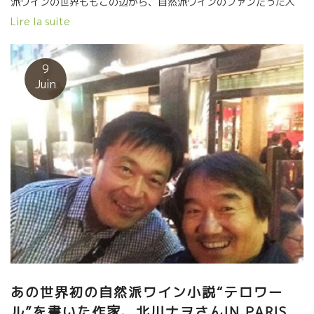
派ワインの世界ももこの辺から、自然派ワインのファンだった人
達が全く違う世界から参入するようになった。 研究者とか先生と
Lire la suite
か比較的インテリな人達が自然派に入ってくるようになった。
2006年に約14ヘクタールの葡萄園で独立した。 ニコラは自分が
熱狂的なファンだっただけに、自然派ワインの欠点のあるワイン
9
が大嫌いだった。 だから、彼のワインはピュアーでクリアなワイ
Juin
ンが多い。 ニコラは南ローヌを代表する醸造家二人のところで修
業した。 シャト・ヌッフ・デュ・パップのVieille Julienneの
Jean-Paul DAUMEN ジャンポール・ドーマン。 そして、
L’AngloreラングロールのEricエリックのとこで修業して、今でも
家族のような付き合いをしている。 エリックとの共同で造るワイ
ンVenskabヴェンスカブを造っている。 そして、今回のこの見本
市BIMの主催者のValentin VALLESヴァランタン・ヴァレスとは
ラングロールもエリックのところで学んだ兄弟弟子ということに
なる。次世代を背負って立つ二人。 醸造的には、除梗する方法
と、除梗なしのセミ・マセラッション・カルボニック醸造の両方
を使いこなせる数少ない貴重な醸造家である。 何よりも、ニコラ
の人間的優しさと確実さがワインに表現されている。
あの世界初の自然派ワイン小説“テロワー
ル”を書いた作家、北川ナヲさんIN PARIS