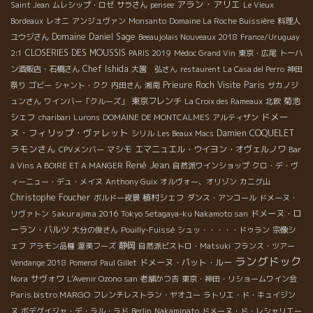
アラン・アリエ
Saint Jean
ムレシップ・ロゼ
サラさん
pensee
Le Vieux
Bordeaux
レオニ
アンジュヴァン
Monsanto
Domaine La Roche Buissière
料理人
Domaine Daniel Sage
ユウジさん
Beeaujolais Nouveaux 2018
France/Uruguay
CLOSERIES DES MOUSSIS
2:1
PARIS 2019
Médoc Grand Vin
東京・広尾
トーハ
Chef Ishida
ン酒販店・石橋さん
大園 弘さん
restaurent La Casa del Perro
神田
Prieure Roch
Visite Paris
祭り
ゴビー
シャント・クク
内田さん
湘南
サカノジ
東京フレンチ
菊池
ュンさん
ワインバー「クルーズ」
La Croix des Rameaux
北欧
ドメー
シェフ
charibari
Lurons
DOMAINE DE MONTCALMES
アルティザン
ヌ・フィリップ・ヴァレット
Damien COQUELET
シリル
Les Beaux Macs
ラモンさん
マシモ
エマニュエル・ウイヨン・オヴェルノワ
CPVメンバー
Bar
René Jean
à Vins A BOIRE ET A MANGER
自然派ワインショップ
クロ・デ・ヴ
ィーニュー・デュ・メイヌ
Anthony Guix
オルヴォー、オリゾン
カニグ山
Christophe Foucher
植村シェフ
ボルドー夜景
ダンス・アンコール
ドメーヌ・
Sakurajima 2016
ドメーヌ・ロ
リヴァトン
Tokyo Setagaya-ku Nakamoto san
ーラン・バルツ
大分の俊さん
Pouilly-Fuissé
シュッ・・・・・ドゥラン
宗像シ
静岡
ェフ
アラモン品種
渥美フーズ
自然派ビストロ・Matsuki
フランス・ツアー
ラングドック
ドメーヌ・パット・ルー
Vendange 2018
Pomerol
Paul Gillet
サヴォワ
Nora
L'Avenir Ozono san
老舗かつ吉
東京・神田・リショームワイン会
Paris bistro MARGO
フレンチレストラン・ヤオユー
ラトリエ・ド・キュイジン
ヌ
ボデグイジャ・デ・ラル・ラド
Berlin
Nakaminato
ドメーヌ・ド・レシャリエー