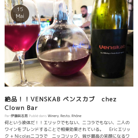
15
Mai
絶品！！VENSKAB ベンスカブ chez
Clown Bar
Par
伊藤與志男
Publié dans
Winery
,
Resto
,
Rhône
何という液体だ！！エリックでもない、ニコラでもない、二人の
ワインをブレンドすることで相乗効果されている。 Ericエリッ
ク + Nicolasニコラで ニッコリック、皆が最高の笑顔になるワ