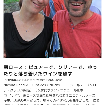
くタイプの人。 近所の醸造家、L’Angloreラングロールのエリック
とは家族のような付き合いをしている。 先日、エリックと自分の
曾祖父さん話しをしていたら、３代遡るとエリックと親戚だったと
いうこのが判明したとのこと。 あまりにもの偶然にエリックと二
人で驚いてしまった、とのことでした。 Une ile ユン・
ニル ムーヴェードルという普通はタンニンがやたら強い品種を
ニコラが造ると、 エッ！まるで濃い目のロゼワインのように仕上
がって、何と滑らかでスイスイ入ってしまう驚きのムールヴェード
ル品種。 マセラッション・カルボニック100%醸造。セミではな
い。完璧にタンク内のジュースを抜き取って葡萄房のみで１２日間
のマセラッション。一切触らない。世界でこんなムールヴェードル
を醸す人はニコラだけだ。何て美味しいんだ。 チョッ
ト、遅れて日本から中野さんが合流、そしてあの元Grand 8のオー
南ローヌ : ピュアーで、クリアーで、ゆっ
ナーだったCamelカメルも合流した。 一緒に食べて飲んで歌いま
たりと落ち着いたワインを醸す
した。チョット、飲み過ぎ。 Parisの日常。
Par
伊藤與志男
Publié dans
Winery
,
Event
,
Rhône
Nicolas Renaud Clos des Grillons – ニコラ・ルノー（クロ・
デ・グリヨン醸造） （次世代ヴァン・ナチュール見本
市 “BIM”） 南ローヌで最も期待される若手ニコラ・ルノーは、
歴史、地理の先生だった。奥さんのイザベルも先生だった。 自然