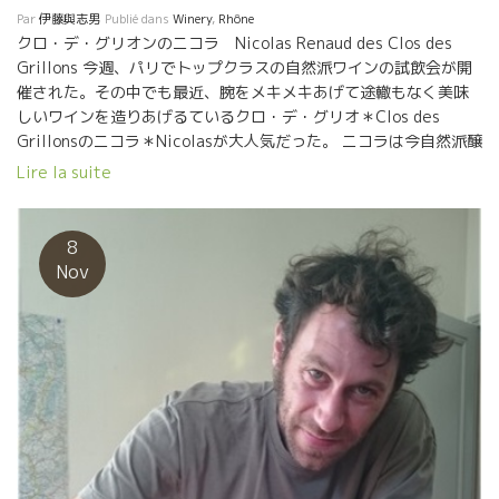
Par
伊藤與志男
Publié dans
Winery
,
Rhône
クロ・デ・グリオンのニコラ Nicolas Renaud des Clos des
Grillons 今週、パリでトップクラスの自然派ワインの試飲会が開
催された。その中でも最近、腕をメキメキあげて途轍もなく美味
しいワインを造りあげるているクロ・デ・グリオ＊Clos des
Grillonsのニコラ＊Nicolasが大人気だった。 ニコラは今自然派醸
造の主流である除梗をしないsemi-carbo醸造と除梗をして醸造す
Lire la suite
るTraditionトラディション醸造の二つを方法を巧みに使う数少な
い醸造家だ。 ニコラが造るとsemi-carboでもTraditionでも実に
繊細で上品なタッチに仕上がる。 今、醸造界でこの二つの醸造を
8
使いこなすのはニコラが第一人者だ。 ワインファンとして飲む方
Nov
からすると、この二つの醸造方法の違いを明確に理解するには、
ニコラのワインは貴重な存在だ。今、デンマーク、北欧、アメリ
カなどを中心に世界中から注目されている醸造家だ。彼の造るワ
インの中でもLES JASは特別に繊細で上品なワインだ。自然派ワイ
ンの枠を超えた偉大なワインだ