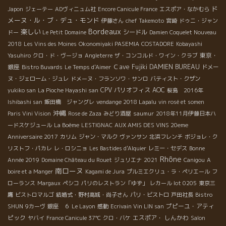
ド
Japon
ジェーテー
ADヴィニュム社
Encore Canicule France
エスポア・なかむら
メーヌ・ル・ブ・デュ・モンド
伊藤さん
chef Takemoto
宮崎
ドゥニ・ジャン
Bordeaux
楽しい
シードル
ドー
Le Petit Domaine
Damien Coquelet Nouveau
2018
Les Vins des Moines
Okonomiyaki PASEMIA
COSTADORE
Kobayashi
東京・
Yasuhiro
クロ・ド・ヴージョ
Angleterre
ザ・コンコルド・ワイン・クラブ
銀座
Ｃave Fujiki
DAMIEN BUREAU
Bistro Buvards
Le Temps d'Aimer
ドメー
ヌ・ジェローム・ジュレ
ドメーヌ・フランソワ・サンロ
バティスト・クザン
CPV パリオフィス
AOC
yukiko san
La Pioche Hayashi san
桜島 2016年
Ishibashi san
飯田橋 ジャングレ
vendange 2018 Lapalu
vin rosé et somen
沖縄
Paris Vini Vision
Rose de Zaza
みどり酒屋
saumur
2018年11月伊藤日本ハ
ードスケジュール
La Boème
LESTIGNAC
AUX AMIS DES VINS 20eme
Anniversaire 2017
カリム
ジャン・マルク
ヴァンサン
北浜フレンチ
ボジョレ・ク
リストフ・パカレ
レ・ロシニョ
Les Bastides d'Alquier
レミー・セデス
Bonne
Rhône
Année 2019
Domaine Château du Rouet
ジュリエナ
2021
Canigou
A
南ローヌ
boire et a Manger
Kagami de Jura
プルミエクリュ・ラ・ペリエール
フ
ローランス
Margaux
ペシコ
パリのレストラン「ゆず」
レカール lot 0205
東京三
鷹
ビストロマルゴ
結婚式・野村高城・尚子さん
パリ・ビストロ
戸田社長
Bistro
プピーユ・アティ
SHUN
9カーヴ
銀座 ６
Le Layon
感動
Ecrivain Vin LIN san
ピック
エスポア・ しんかわ
ヤバイ
France Canicule 37℃
クロ・バケ
Salon