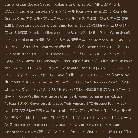
DOMAINE BAPTISTE
Sumoll cépage
Bodega Cauzon
Iidabashi Le Ginglet
COUSIN
Baune Kentaro-san
ワインスクール
Pouilly-Vinzelles 2013
Route de
Grands Crus
アクセル・プリュフール
トゥルイヤス
マルコ・ジュリアーニ
東京・
エリック・
aux Amis des Vins Tours
世田谷
Aventure
オルガンの紺野さん
カム
大榮産業
Madeleine fille d'Alexandre Bain
ボジョレヌーヴォー
Calim
お酒の
植村シェフ
アトリエ吉祥
Romain
ＢＭОの聖子さん
LES GAMAYS
Trouillas
ニュ
焼き鳥・しのり
イ・サン・ジョルジュ
L'eau forte
Davide Gentile
ロマネ・コン
南ローヌ
ティ
Yoshiki san
Thomas
マルゴ・グループ
ドメーヌ・リショーム
Nice
montagne Sainte Victoire
1989年シラ
Ginza Kiji Okonomiyaki
Ishikawa
san
トマ
MOF ローラン・デュシェーヌ
Komatsu san
レストラン・ヨットクラブ
Domaine
ジャン・フォワヤール
Ｃave Fujiki
ペシコ
エマニュエル・ルロワ
du possible
Sophia Bauchet
キューヴェ・パッション
le couple ARAKI
ビスト
ロ・ラ・レガラード
2018年クリストッフ・パカレ収穫20周年記念
ワインバー「ク
ルーズ」
Cave Papilles
Avenue des Champs-Elysées
Domaine jean-Claude
STC Groupe Tour
Rateau
BUNON
Ouverture de la cave Trois Amours
Mizuki
san
長女のマドレーヌちゃん
Paris night
エスポア・よろずや・ユキ子さん
ル・タ
エリック・ピファーリ
ン・デメ
President Ishikawa
コルナス
Sainte Victoire
ング
Ruchottes Chambertin
Orveaux Tanaka san
Domaine Prieuré Saint
Visite Paris
Christophe
2018年収穫・デコンブ
オーヴェルニュ
ビストロ「俊」