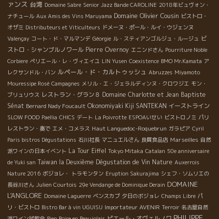
ァンス
ンのワインもどれも素直でナチュラルな優しい味わい。これが癒
台湾
Domaine Sabre
Senior Jazz Bande CAROLINE
2018年ビュヴォン・
されるんですねぇ。グッとくる味わいとでもいいましょうか…。
Domaine Olivier Cousin
ナチュール
Aux Amis des Vins Maruyama
ビストロ・
試飲、畑回りとひと通り終わったところで、さあ、ランチ。ロー
オザミ
Distributeurs et Viticulteurs
ドメーヌ・ポール・ルイ・ウジェンヌ
ランの蔵のあるCOLMAR郊外の BENNWIHR村から車で走ること
ビ
Valençay
コート・ド・マルマンデ
Géorgie
ル・スティアンゴルジュ・ルージュ
15分。TURCKHEIMは古い町並みが残るかわいい村で、ローラン
ストロ・シャンブルノワール
Pierre Overnoy
エニンドさん
Pourriture Noble
お勧めのレストランは「ア・ロム・ソヴァージュ(A L’HOMME
Corbiere
ペリエール・レ・ヴィエイユ
LIN Yusen
Coexistence
BMO Mr.Kamata
ア
SAUVAGE)」。アルザスはグルメで有名な土地だし、どうしよう
ルペール・ド・カルトゥッシュ
レクサンドル・バン
Abruzzes
Miyamoto
かなぁ…と迷いつつ、ランチメニューのホタテについつい。海は
Mouressipe Rosé
Campagnes
メリル・エ・ジェラルディンヌ・クロワジエ
モン・
遠いし、地元の特産じゃないけど、好きなんだもん。で、アルフ
レストラン・グラン８
Domaine Charlotte et Jean Baptiste
ブリュリウス
ァルファにチコリにサラダにミニトマトやシブレットがてんこ盛
Sénat
Okonomiyaki Kiji SANTEKAN
イーストライン
Bernard Nady Foucault
りのホタテのタルタルは鮮度抜群でフレッシュ。そこにローラ
SLOW FOOD
Paellia
CHICS
デート
La Poivrotte
ESPOAいせい
ビストロノミ
パリ
ン・バルツ ラシーヌ・メチス2007。 ピノ、シルヴァネール、リ
Haut Languedoc-Roquebrun
レストラン・奏で
エメ・コメラス
ガラピア
Cyril
ースリング、ミュスカの混醸でこちらもフレッシュ、果実味いっ
Marseilles
Paris bistros Dégustations
石川社長
マニュエルさん
良質食品店
自然
ぱいでフレッシュの二乗。ホタテの甘みと潮味がワインの柔らか
La Tour Eiffel
派ワインの日本イベント
Tokyo Mitaka
Catalan
50e anniversaire
な酸味とミネラルにぴたりと寄り添って、爽やかなマリアージュ
Taiwan la Deuxième Dégustation de Vin Nature
de Yuki san
Auxerrois
ってところでしょうか。これはお寿司なんかにもいいに違いな
Nature 2016
ボジョレ・
トラモンタン
Eruption Sakurajima
シェフ・ソムリエの
い！ナチュラルさが身に沁みるランチタイムと相成りました。 ＊
DOMAINE
長谷川さん
Julien Courtois
29e Vendange de Dominique Derain
Laurent BARTH＊ローラン・バルツ Racines metisses 2007
L'ANGLORE
Domaine Laguerre
ベンスカブ
夕日のボジョレ
Champs Libre
パ
＊A L’HOMME SAUVAGE 19,Grand’rue 68230 TURCKHEIM
Importateur AVENIR
リ・ビストロ
Bistro Bar à vin UGUISU
Terroir
名古屋自然
TEL 03 89 27 56 15 ＜シュナン・ブラン×生ガキレモン＞ ロワー
PHILIPPE
ピエール・オヴェルノワ
派ワイン試飲会
Bien Boire en Beaujolais