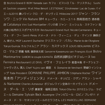
会
Bistro Grand 8
BOM Yamada san
カフェ・ビストロ「ル・クリスタル」
Sushi
et Sashimi
orgamic
M et Mme Benoit
LESTIGNAC
Strohmeier
Lac de Suwa
バイ
ジャン・フラン
エール2016
濃いワイン
クロ・デ・オリヴィエ
Millesime 2017
ソワ・ニック
Vin Nature BIM
西南部地方
キューヴェ・カミーユ１６
酒本商
Catalunya
店
Vini Sud Montpellier
パリの夜
ジャン・ミッシェル・ステファン
石
川県小松市のエスポアもりたか
Restaurant Grand Huit
Nicole Carmarans
キュー
ヴェ・デ・フー
Saint-Peray
ドメーヌ・ドゥ・ヴィーニュ・デュ・マインヌ
勝俣さ
クリストッフ・パカレ
ん
俊さん
MOF Laurent Duchaîne
Marie-lo de l'Anglore
アラン・カステックス
ビスト
Tokyo Guinza
カルフォルニア
LOUIS BENJAMIN
ロ・マルゴ
Bistro
那覇
有馬
藤原俊太郎
Sancerre Kawamura san
François Ecot
Ivo
Montmartre
自然派試飲会ビオジョレーヌ
SABORI le couple KAMATA
Ferreira
イヴォ・フェレイラ
Restaurant LE DIVIL
能登半島
オーナシェフ・
シャヴィさん
美人
Chef Yujiro san
銀座 ６
Domaine de Verchant
野崎ワインショ
ワイン
DOMAINE PHILIPPE JAMBON
ップ
Toda President
Stéphane Rocher
見本市「アンディジェンヌ」
アラン・シャペ
ドメーヌ・オリビエ・クザン
Narbonne
ドメー
ル
Charles Aznavour
ボジョレワイン全体の一大イヴェント
ヌ・ダール・エ・リボ
農業家・福岡正信氏
Tokyo Ota-ku
2018ミレジム・ラピ
Domaine Sylvain Bock
エール
Auvergne
ジャンピエール・ロビノ
ブレゼ11
ド
メーヌ・ド・ラ・セネシャリエールのミワコさん
LES MARCELLINS
DOMAINE