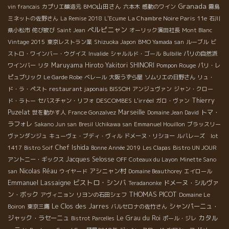
Granada
BMO山田さん
vin francais
カプリエ醸造元
六本木
感動のワイン
霧島
La Chambre Noire Paris 11e
ミネットの佐野さん
La Remise 2018
L'Ecume
石川
ペルピニャン
県小松市
侘び寂び
Saint Jean
オーリック濱田社長
Mont Blanc
Vintage 2015
東京レストラン業
Shizuoka Japon
BMO Yamada san
ルーブル
ビ
ストロ・ワインバー・ウグイス
Invalide
シャルルド・ゴール
Bulbille
パリの自然派
Maruyama Hiroto
Yakitori SHINORI
Pompon Rouge
ワインバー
リタ
パリ・レ
ピュブリック
Le Garde Robe
ベレール
大阪うずら屋
ソムリエの日野さん
リュ・
restaurant japonais BISSOH
ド・ラ・ペスト
アンジュヴァン
ジャン・クロー
DESCOMBES
L'irréel
Thierry
ド・ラトー
セバスチャン・リフォ
ガロ・ヴァン
Puzelat
Marseille
トマ・
世を動かす人
France Gonzalvez
Domaine Jean David
ラフォレ
Sakano Jun san
Bresil
Uchikawa san
Emmanuel Houillon
ブラッスリー
ヴァンダンジュ
キューヴェ・ブディ・ヴィル
ドメーヌ・リショー
ルバレーズ lot
Chef Ishida
1417
Bistro Soif
Bonne Année 2019
Les Clapas
Bistro UN JOUR
Jacques Selosse
アントニー・ギックス
OFF
Coteaux du Layon
Minette Sano
Nicolas Réau
アシニャン村
san
ウイヤード
Domaine Beauthorey
エイロール
Emmanuel Lassaigne
ビストロ・シンバ
ドメーヌ・シルヴァ
Teradanonke
THOMAS PICOT
ン・ボック
アヴィニョン
リヨンの石田シェフ
Domaine Le
Le Clos des Jarres
シャンパーニュ・
Boiron
東京三鷹
バルセロナの佐竹さん
カタル
ジャック・ラセーニュ
Le Grau du Roi
Bistrot Parcelles
ポール・ジレ