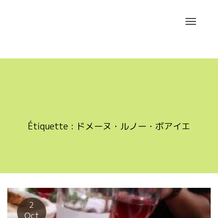
Skip
to
content
Étiquette :
ドメーヌ・ルノー・ボアイエ
2
Oct