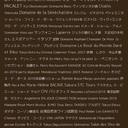
ルはアンジェの自然派といえばラブレー村のドメーヌ・デ・サブ
PACALET
Chablis
ロネットのメナール・ジョエル。25年以上のビオ実践者で、とに
Kiji Okonomiyaki
Grenache Blanc
ヴァンセンヌの森
Domaine de la Sénèchalière
かくワイン造りに熱心で人柄も最高にいい人、ちょっと早口だけ
Yokosuka
ミレジム・ビオ2019
ペシェミニヨ
ど。そんな彼、最近、3時間かけてキュートで優しい奥様クリステ
ン
ルージュ・フイユ・ド・ポール・ウジェンヌ1994年
ビストロ・ヴィヴィエンヌ
ィと友人とで時々、ブルターニュの海へ出かけるのだとか。海の
クロ・デ・ゾリヴィエ
ESPOA Yorozuya Yukiko san
ドメーヌ・ショーム・アルノ
雄大な景色を見てリフレッシュするのが気持ちいいそうで…。試
サンフォニー
Lapierre
Sommelier Hino san
ジュラの鏡さん
大阪 大近社の木村
飲と畑巡りにお邪魔したこの日の前日も、ブルターニュに行って
イタリア
エスポアツアー
さん
試飲
Domaine Raphael Champier
De Moor
ル・
いたとかで、大きな袋にいっぱいの牡蠣が…。ランチタイムの前
Domaine Le Bout du Monde
Dard
ブリュエル
フレデリック・プルタリエ
菜は牡蠣にしたいけど…とのこと。大歓迎！「日本人って牡蠣食
et Ribo
Tokyo Koto-ku Oshima
Cabernet-Franc 2007
炭焼・しのり・中山夫妻
べるの？これ、海の浅場にいっぱいくっついてる天然の牡蠣だけ
レ・ぺニタント
ドメーヌ・アント二ー・テヴネ
En Mets fais ce qu'il te plait
コ
ど。大きすぎて、嫌？」トンでもございません！こんなに大きい
ンセプション・加藤さん
Paris Restaurant KANADE
AC Cote de Brouilly
Nouvel
岩牡蠣なんて、日本の料理屋さんで食べたら1個1000円はする
An 2019 party déjeuner
Mondeuse Tradition 2003
Pomerol
ソーテルン
オスピ
し、日本人っていうか、私は牡蠣大好きだし。ここで牡蠣に会え
Ramon
ス・ド・ボーヌ
2018年収穫リショーム
Brave Margo
cavistes japonais
伊
るなんて！さあさあ…。 ワインはレ・ジュネ2006。シュナン・
STC Tours
Marie-Hélène BACAVE
Sakura
勢丹
Pas à Pas
アスカさん
ラ・ピ
ブラン100％、フローラルナ香りでボリュームがあって酸味のき
CPV パリオフィス
エール・ショード
マルク
Nouveau Laforest2018
東京試飲
れいな白。「牡蠣には何付ける？僕たちはそのままかバターか
会・セミナー
Angleterre
EN JOUE CONNECTION
eclipse lunaire totale 2018
な」そりゃ、レモンでしょ。試してみて。「レモンもいいね。さ
Tokyo Ebisu
Madame Rosé
Mont Brulius
ＢＭО
Tosa
Denis TARDIEU
アルボワ
っぱりするし、潮の濃さが和らいでいいバランスだ」いざ。ワイ
台湾自然派ワイン試飲会
ボデガ・コーゾン醸造元
Paul Reder
Les GANIVETS
ンにボリュームがありすぎなのでバターがいいのかしらんと思い
Domaine de l’Aiguelière
Chenas
オリビエ・コーエン
VINI JAPON
マテウス
きや、レモンひと絞りくらいの方が牡蠣のパワフルで濃いミルク
Salon des Vins de
pensee
Eyrolle
モトクッス
Tokyo Degustations Séminaires
のような濃縮感に、完熟したぶどうを使ったエネルギッシュなコ