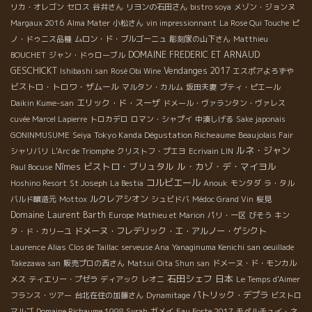
リカ・オレゴン
セロス
谷井さん
リヨンの石田さん
bistro soya
メゾン・ジョンヌ
Margaux 2016
Alma Mater
小松さん
vin impressionnant
La Rose Qui Touche
ピ
ノ・ドゥニス品種
ムロン・ド・ブルゴーニュ
彫刻家の山下さん
Matthieu
DOMAINE FREDERIC ET ARNAUD
BOUCHET
ジャン・ドゥローブル
GESCHICKT
Vendanges 2017
Ishibashi san
Rosé Obi Wine
エスポアよろずや
ビストロ・トロワ・ザムール
マルタン・カルム
坂田夫妻
プティ・ピエール
エリック・ド・スーザ
Daikin Kume-san
ドメール・ヴァランタン・ヴァレス
cuvée Marcel Lapierre
トロカデロ
ロマン・シャプイ
中湊しげる
Sake japonais
Tokyo Kanda Dégustation Richeaume
GONINMUSUME
Seiya
Beaujolais Fair
ルネ・ジャン
シャリバリ
L'Arc de Triomphe
クリストフ・プエヨ
Ecrivain LIN
ビストロ・ブリュタル
ル・カゾ・デ・マイヨル
Nîmes
Paul Bocuse
コルビエール
Hoshino Resort
St Joseph
La Bestia
Anouk
モンタダ
ラ・タル
ルクレアシオン
バルド醸造元
Mottox
シュビドバ
Médoc Grand Vin
桜見
Domaine Laurent Barth
Europe
Mathieu et Marion
パリ・一区
びそう
キン
ドメーヌ・フレデリック・エ・アルノー・ゲシクト
タ・ド・カリーユ
Laurence Alias
Clos de Taillac
serveuse Ana
Yanaginuma Kenichi san
oeuillade
Takezawa san
販売プロの西さん
Matsui
Oita Shun san
ドメーヌ・ド・モンカル
石田シェフ
日本
メス
ティエリー・プゼラ
ディアック
レオニ
Le Temps d'Aimer
パトリック・デプラ
フランス・ツアー
台北在住の加藤さん
Dynamitage
ビストロ
マルゴ
Domaine Richaume 1998 Syrah
ガメイ
Eau Forte 2017
モペルチュイ・ネ