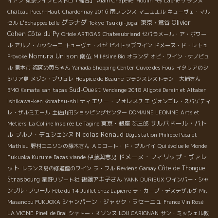
ィアン
東京ワインビストロ「葡呑」
Alain Chapelle
Moulin Pey Labrie
ケランヌ
Château Puech-Haut
Chardonnay 2016
南フランス
マニュエル
キューヴェ・マル
グラナダ
Olivier
Tokyo Tsukiji-jogai
東京・鴬谷
セル
L'Echappee belle
Cohen
Côte du Py
Oriole ARTIGAS
Chateaubriand
セパラメール・ア・ボワー
ル
アルノ・カッシーニ
キューヴェ・オゼ
ビオトップワイン
ドメーヌ・ド・レキュ
Nomura Unison
南仏
Provoke
Millésime Bio
オランダ
オビ・ワイン・ケノビュ
ル
見本市
福岡の黄ちゃん
Yamada Shopping Center
Cuvee des Fous
イタリアのシ
シリア島
メゾン・ブリュレ
Hospice de Beaune
フランスレストラン 大輔さん
Sud-Ouest
BMO Kamata san
tapas
Vendange 2018 Aligoté Derain et Altaber
ティエリー・フォレスチエ
Ishikawa-ken Komatsu-shi
ヴォンゴレ・スパゲティ
レ・ザルミエール
土佐山田ショッピングセンター
DOMAINE LEONINE
Arts et
サルバドール・バト
東京・銀座
Metiers
La Colline Inspirée
Le Tagine
弥三郎
ル
Nicolas Renaud
ブルノ・デュシェンヌ
Dégustation Philippe Pacalet
Mathieu
野村ユニソンの藤木さん
ＡＣコート・ド・ブルイイ
Qui évolue le Monde
ドメーヌ・フィリップ・ヴァレ
伊藤與志男
Fukuoka Kurume
Bazas viande
ット
Côte de Thongue
レランス島の修道僧のワイン
ラ・フル
Reviens Gamay
Strasbourg
後藤アキ子さん
星野リゾート社
YANN DURIEUX
ワインバー・シャ
ンブル・ノワール
Fête du 14 Juillet chez Lapierre
ラ・カーブ・デステザルグ
Mr.
シャンパーン・ジャック・ラセーニュ
Masanobu FUKUOKA
France Vin Rosé
LA VIGNE
Pinell de Brai
シャトー・オゾンヌ
LOU CARIGNAN
サン・ミッシェル教