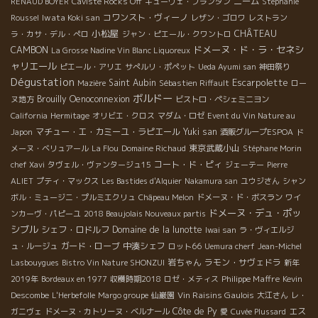
ニーム
RENAUD BOYER
Caviste Rocks Off
キューヴェ・プランタン
Stéphanie
Iwata Koki san
コワンスト・ヴィーノ
Roussel
レザン・ゴロワ
レストラン
小松屋
CHÂTEAU
ラ・カサ・デル・ぺロ
ジャン・ピエール・クワントロ
ドメーヌ・ド・ラ・セネシ
CAMBON
La Grosse Nadine Vin Blanc Liquoreux
ャリエール
ピエール・アリエ
サぺルリ・ポペット
Ueda Ayumi san
神田祭り
Dégustation
Escarpolette
Saint Aubin
Mazière
Sébastien Riffault
ロー
ボルドー
Brouilly
Oenoconnexion
ヌ地方
ビストロ・ペシェミニヨン
California
Hermitage
オリビエ・クロス
マダム・ロゼ
Event du Vin Nature au
マチュー・エ・カミーユ・ラピエール
Yuki san
Japon
酒販グループESPOA
ド
東京武蔵小山
メーヌ・ベリュアール
La Flou
Domaine Richaud
Stéphane Morin
コート・ド・ピィ
chef Xavi
タヴェル・ヴァンタージュ15
ジェーテー
Pierre
ALIET
プティ・マックス
Les Bastides d'Alquier
Nakamura san
ユウジさん
シャン
ボル・ミュージニ・プルミエクリュ
Châpeau Melon
ドメーヌ・ド・ボスラン
ワイ
ドメーヌ・デュ・ポッ
ンカーヴ・パピーユ
2018 Beaujolais Nouveaux partis
シブル
シェフ・ロドルフ
Domaine de la lunotte
Iwai san
ラ・ヴィエルジ
ガード・ローブ
中湊シェフ
ュ・ルージュ
ロット66
Uemura cherf
Jean-Michel
岩ちゃん
ラモン・サヴェドラ
Lasbouygues
Bistro Vin Nature SHONZUI
新年
Philippe Maffre
2019年
Bordeaux en 1977
収穫時期2018
ロゼ・メティス
Kevin
Vin Raisins Gaulois
Descombe
L'Herbefolle
Margo groupe
仙巌園
大江さん
レ・
Côte de Py
エス
ガニヴェ
ドメーヌ・カトリーヌ・ベルナール
愛
Cuvée Plussard