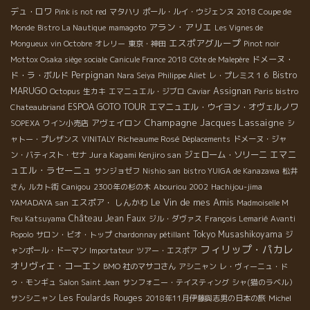
デュ・ロワ
Pink is not red
マタハリ
ポール・ルイ・ウジェンヌ
2018 Coupe de
アラン・アリエ
Monde
Bistro La Nautique
mamagoto
Les Vignes de
エスポアグループ
Mongueux
vin Octobre
オレリー
東京・神田
Pinot noir
ドメーヌ・
Mottox Osaka siège sociale
Canicule France 2018
Côte de Malepère
Perpignan
ド・ラ・ボルド
Bistro
Nara Seiya
Philippe Aliet
レ・プレミス１６
MARUGO
Assignan
Octopus
生カキ
エマニュエル・ジブロ
Caviar
Paris bistro
ESPOA GOTO TOUR
エマニュエル・ウイヨン・オヴェルノワ
Chateaubriand
Champagne Jacques Lassaigne
アヴェイロン
SOPEXA
ワイン小売店
シ
Richeaume Rosé
ャトー・プレザンス
VINITALY
Déplacements
ドメーヌ・ジャ
エマニ
Jura Kagami Kenjiro san
ジェローム・ソリーニ
ン・バティスト・セナ
ュエル・ラセーニュ
サンジョゼフ
Nishio san
bistro YUIGA de Kanazawa
松井
さん
ルカト街
Canigou
2300年の杉の木
Abouriou 2002
Hachijou-jima
Le Vin de mes Amis
エスポア・ しんかわ
YAMADAYA san
Madmoiselle M
Château Jean Faux
Feu Katsuyama
ジル・ダヴァス
François Lemarié
Avanti
Tokyo Musashikoyama
Popolo
サロン・ビオ・トップ
chardonnay pétillant
ジ
フィリップ・パカレ
ャンポール・ドーマン
Importateur
ツアー・エスポア
オリヴィエ・コーエン
BMO 社のマサコさん
アシニャン
レ・ヴィーニュ・ド
ゥ・モンギュ
Salon Saint Jean
サンフォニー・テイスティング
シャ(猫のラベル）
Les Foulards Rouges
サンシニャン
2018年11月伊藤與志男の日本の旅
Michel