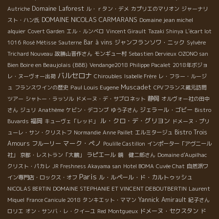
Domaine Laforest
Autriche
ル・ｒタン・デメ
カプリエのマリオン
ジャーナリ
DOMAINE NICOLAS CARMARANS
Domaine jean michel
スト・ハン氏
alquier
Covert Garden
エル・ルンベロ
Vincent Girault
Tazaki Shinya
L'écart lot
Bar à vins
ジャンフランソワ・ニック
1016
Rosé Métisse
Sauterne
Sylvère
Trichard Nouveau
故勝山晋作さん
モンギュー村
Sebastien Dervieux
OZONO san
Bien Boire en Beaujolais (BBB)
Vendange2018 Philippe Pacalet
2018年ボジョ
バルセロナ
レ・ヌーヴォー出荷
Chiroubles
Isabelle Frère
レ・フラー・ルージ
Muscadet
Paul Louis Eugene
ュ
フランスワインの歴史
CPVフランス蔵元訪問
静岡
ツアー
シャトー・ラッソル
ドメーヌ・デ・サブロネット
オルヴォー社の田中
ジェラール・ゴビー
さん
ジュリ
Anathème
ケビン・デコンブ
ゆう子さん
Bistro
ル・クロ・デ・グリヨン
福岡
Buvards
キューヴェ「レッド」
ドメーヌ・プリ
Bistro Trois
ューレ・サン・クリストフ
Normandie
Anne Paillet
エルミタージュ
マーク・ペノ
Amours
フルーリー
Poulille Castillon
インポーター「アヴニール
ラピエール
社」
京都・レストラン「大鵬」
鏡 健二郎さん
Domaine d'Aupilhac
クリスト・パカレ
JR Freshness Akayama san
Hotel BOMA
Cuvée Chat
自然派ワ
Paris
ル・ルペール・ド・カルトゥッシュ
イン専門店・ロックス・オフ
NICOLAS BERTIN
DOMAINE STEPHANIE ET VINCENT DEBOUTBERTIN
Laurent
Yannick Amirault
Miquel
France Canicule 2018
タンキエット・ママン
紀子さん
ドメーヌ・セクスタン
ド
ロリエ
オン・サンバ・レ・クイーユ
Red
Montgueux