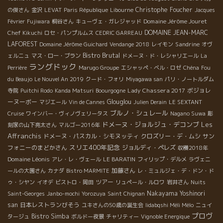
ルメにもお墨付き。さてっと、1日中生産者めぐりで疲れた体にエ
Christophe Foucher
の俊さん
金沢
LEVAT
Paris République
Libourne
Jacques
ネルギーを詰め込むぞっ！ ワインはサン・ロマンといえば…のか
Domaine Jérôme Jouret
Février
Fujiwara
桐谷さん
キューヴェ・ガレジャッド
のティエリー・グイヨを受け継いだラッキーな従兄弟、ルノー・
DOMAINE JEAN-MARC
Chef Kikuchi
ロセ・パンプルムス
CEDRIC GARREAU
ボワイエのサン・ロマン2006の白。厚みがあるのにしなやかで、
LAFOREST
Sandrine
Domaine Jérôme Guichard
Vendange 2018
レイモン
オヴ
ミネラルが心地よい…貝の酒蒸しにぴったりだわん、ムフフ。 そ
Bistro Brutal
ェルニュ
マス・ロー・ブラン
ドメーヌ・ド・レシャリエール
La
こに登場したのがキノコが載った熱々の揚げ出し豆腐!? この両
ラングドック
Perrière
Marugo Groupe
エシャッペ・ベル・ロゼ
Chéna
Fou
方がそれぞれサン・ロマンと見事なまでのマッチングゥ。だし×だ
du Beaujo
Le Nouvel An 2019
クード・フォリ
Miyagawa san
パリ・ノートルダム
し＝天国の組み合わせという結果になったのでした。つまり、貝
Lady Chassera 2017
ボジョレ
寺院
Puitchi Rodo
Kanda Matsuri
Boourgogne
を蒸したスープや揚げだしのお汁はおだしの旨みがたっぷり、そ
ーヌーボー
Glouglou
マジエール
Vin de Cannes
Julien Derain
LE SEXTANT
こにサン・ロマンのだし以上に濃縮した旨みが重なって、口中い
ブルノ・シュレール
Cruise
ワインバー・ヴィノヴェリータス
Nagano Suwa
彫
っぱいの幸せになったというわけでした。「いやぁ、このワイン
ドメーヌ・ジョルジュ・デコンブ
Les
刻家の山下亮太さん
マルゴー2016年
の旨さはまさにだしだねぇ、旨いっ」思わず唸るムッシュ・イト
Affranchis
ドメーヌ・パスカル・シモヌッティ
クロズリー・デ・ムシ
サン
ー。あの満面の笑みが忘れられない！ ＊Renaud BOYER＊ルノ
スリエ400年記念
フォニーのまどかさん
ジョルディ・ペレズ
収穫2018年
ー・ボアイエ St-Romain Blanc 2006 ＊媚竈(BISSOH) 1,rue
Domaine Léonis
アレ・レ・ヴェール
LE BARATIN
フィリップ・デルメ
ラヴェニ
du Faubourg Saint-Jacques 21200 Beaune TEL 03 80 24 99
加藤さん
ールの大園さん
カナダ
Bistro MARMITE
レ・ミュルジェ・デ・ドン・ド
50 ＜アルザス白×ホタテのタルタル＞ この日はアルザスで今、グ
ツアー
ゥ・シヤン
イオデ
ビストロ・岡田
リュペール・ルロワ
岩井さん
Nuits
ングン頭角を現してきている新進醸造家ローラン・バルツを訪
Nakayama Yoshinori
Saint-Georges
Janbo-mochi
Yorozuya
Saint Chignan
問。2004年が初ヴィンテージのニューフェイスながら、マスコミ
san
日本レストランびそう
の評価はアルザスの大物並みの得点を付けているから、なかなか
ユキさんの50歳の誕生会
Iidabqshi Méli Mélo
ニュイ
プロヴ
の本物。ワインは人を表すというけれど、真面目で素朴なローラ
Bistro Simba
タージュ
ボルドー夜景
チャリティー
Vignoble Energique