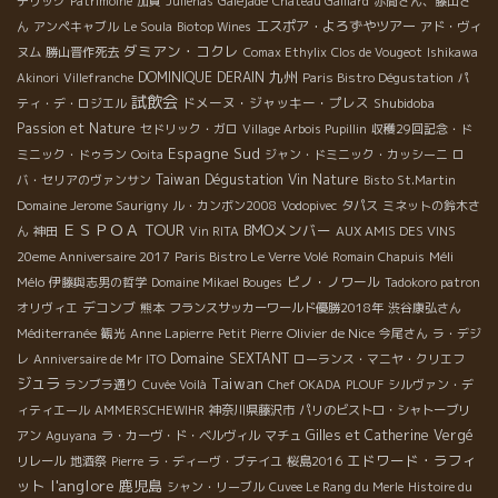
デリック
Patrimoine
加賀
Juliénas
Galéjade
Château Gaillard
赤間さん、藤山さ
エスポア・よろずやツアー
ん
アンペキャブル
Le Soula
Biotop Wines
アド・ヴィ
ダミアン・コクレ
ヌム
勝山晋作死去
Comax Ethylix
Clos de Vougeot
Ishikawa
九州
DOMINIQUE DERAIN
Akinori
Villefranche
Paris Bistro Dégustation
パ
試飲会
ドメーヌ・ジャッキー・プレス
Shubidoba
ティ・デ・ロジエル
Passion et Nature
セドリック・ガロ
Village Arbois Pupillin
収穫29回記念・ド
Espagne Sud
ミニック・ドゥラン
Ooita
ジャン・ドミニック・カッシーニ
ロ
Taiwan Dégustation Vin Nature
バ・セリアのヴァンサン
Bisto St.Martin
Domaine Jerome Saurigny
ル・カンボン2008
Vodopivec
タパス
ミネットの鈴木さ
ＥＳＰＯＡ TOUR
BMOメンバー
ん
神田
Vin RITA
AUX AMIS DES VINS
Méli
20eme Anniversaire 2017
Paris Bistro Le Verre Volé
Romain Chapuis
Mélo
ピノ・ノワール
伊藤與志男の哲学
Domaine Mikael Bouges
Tadokoro patron
デコンブ
オリヴィエ
熊本
フランスサッカーワールド優勝2018年
渋谷康弘さん
Olivier de Nice
Méditerranée
観光
Anne Lapierre
Petit Pierre
今尾さん
ラ・デジ
Domaine SEXTANT
レ
Anniversaire de Mr ITO
ローランス・マニヤ・クリエフ
ジュラ
Taiwan
ランブラ通り
Cuvée Voilà
Chef OKADA
PLOUF
シルヴァン・デ
ィティエール
AMMERSCHEWIHR
神奈川県藤沢市
パリのビストロ・シャトーブリ
Gilles et Catherine Vergé
アン
Aguyana
ラ・カーヴ・ド・ベルヴィル
マチュ
エドワード・ラフィ
リレール
地酒祭
Pierre
ラ・ディーヴ・ブテイユ
桜島2016
l'anglore
ット
鹿児島
シャン・リーブル
Cuvee Le Rang du Merle
Histoire du