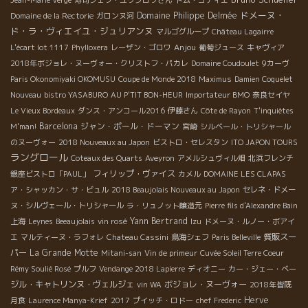
ドメーヌ・
Domaine Philippe Delmée
Domaine de la Rectorie
ガロンヌ河
ド・ラ・ヴィエイユ・ジュリアンヌ
マルゴグループ
Château Lagairre
Anjou
L'écart lot 1117
Phylloxera
レーザン・ゴロワ
葡萄ジュース
キャヴィア
2018年ボジョレ・ヌーヴォー・クリストフ・パカレ
Domaine Coudoulet
9カーヴ
Paris Okonomiyaki OKOMUSU
Coupe de Monde 2018
Maximus
Damien Coquelet
Nouveau
bistro YASABURO
AU P'TIT BON-HEUR
Importateur BMO
奈良セイヤ
Le Vieux Bordeaux
ダンス・アンコール2016
伊藤さん
Côte de Rayon
T'inquiètes
Barcelona
ジャン・ポール・ドーマン
M'man!
宮崎
シルベール・トリシャール
のヌーヴォー
2018 Nouveaux au Japon
ビストロ・セレスタン
ITO JAPON TOURS
ラングロール
Coteaux des Quarts
Aveyron
アメルシュヴィル畑
北浜フレンチ
フィリップ・ヴァイス
銀座ビストロ「PAUL」
カメル
DOMAINE LES CLAPAS
ア・シャッカン・サ・ビュル
2018 Beaujolais Nouveaux au Japon
セレネ・ドメー
ヌ・シルヴェール・トリシャール
ラ・リュノット醸造元
Pierre fils d'Alexandre Bain
Yann Bertrand
上海
Leynes
Beeaujolais
vin rosé
Izu
ドメーヌ・ルノー・ボアイ
質販スー
エ
マルティーヌ・ラフォレ
Chateau Cassini
鳥海シェフ
Paris Belleville
パー
La Grande Motte
Mitani-san
Vin de primeur
Cuvée Soleil Terre Coeur
Rémy Soulié Rosé
プルフ
Vendange 2018 Lapierre
ディオニー
カー・ジェー・ベー
ジル・キャトリンヌ・ヴェルジェ
ボジョレ・ヌーヴォー
vin WA
2018年皆既
Herve
月食
Laurence Manya-Krief
2017
プイッチ・ロドー
chef Frederic