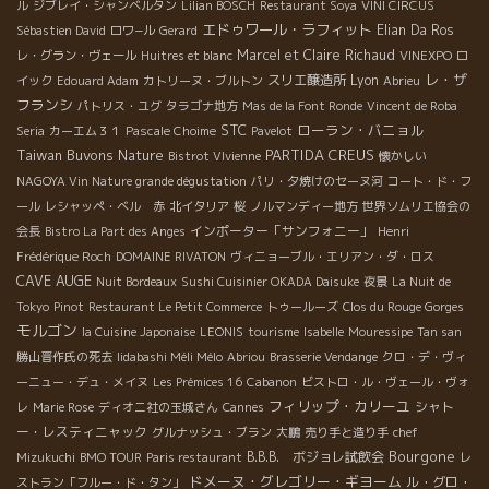
ル
ジブレイ・シャンベルタン
Lilian BOSCH
Restaurant Soya
VINI CIRCUS
エドゥワール・ラフィット
Elian Da Ros
Sébastien David
ロワ−ル
Gerard
Marcel et Claire Richaud
レ・グラン・ヴェール
Huitres et blanc
VINEXPO
ロ
レ・ザ
スリエ醸造所
Lyon
イック
Edouard Adam
カトリーヌ・ブルトン
Abrieu
フランシ
パトリス・ユグ
タラゴナ地方
Mas de la Font Ronde
Vincent de Roba
STC
ローラン・バニョル
Seria
カーエム３１
Pascale Choime
Pavelot
Taiwan Buvons Nature
PARTIDA CREUS
Bistrot VIvienne
懐かしい
NAGOYA Vin Nature grande dégustation
パリ・夕焼けのセーヌ河
コート・ド・フ
ール
レシャッペ・ベル 赤
北イタリア
桜
ノルマンディー地方
世界ソムリエ協会の
インポーター「サンフォニー」
会長
Bistro La Part des Anges
Henri
Frédérique Roch
DOMAINE RIVATON
ヴィニョーブル・エリアン・ダ・ロス
CAVE AUGE
Nuit Bordeaux
Sushi Cuisinier OKADA Daisuke
夜景
La Nuit de
Tokyo
Pinot
Restaurant Le Petit Commerce
トゥールーズ
Clos du Rouge Gorges
モルゴン
la Cuisine Japonaise
LEONIS
tourisme
Isabelle
Mouressipe
Tan san
勝山晋作氏の死去
Iidabashi Méli Mélo
Abriou
Brasserie Vendange
クロ・デ・ヴィ
ーニュー・デュ・メイヌ
Les Prémices 16
Cabanon
ビストロ・ル・ヴェール・ヴォ
フィリップ・カリーユ
シャト
レ
Marie Rose
ディオニ社の玉城さん
Cannes
ー・レスティニャック
グルナッシュ・ブラン
大鵬
売り手と造り手
chef
Bourgone
B.B.B. ボジョレ試飲会
Mizukuchi
BMO TOUR
Paris restaurant
レ
ドメーヌ・グレゴリー・ギヨーム
ル・グロ・
ストラン「フルー・ド・タン」