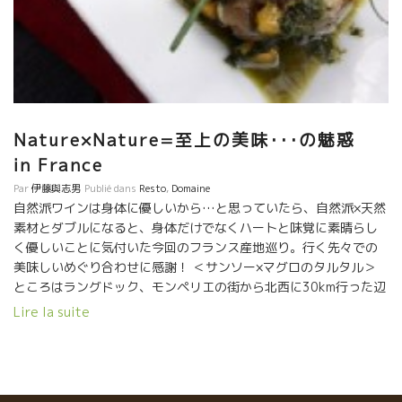
Nature×Nature=至上の美味･･･の魅惑
in France
Par
伊藤與志男
Publié dans
Resto
,
Domaine
自然派ワインは身体に優しいから…と思っていたら、自然派×天然
素材とダブルになると、身体だけでなくハートと味覚に素晴らし
く優しいことに気付いた今回のフランス産地巡り。行く先々での
美味しいめぐり合わせに感謝！ ＜サンソー×マグロのタルタル＞
ところはラングドック、モンペリエの街から北西に30km行った辺
りにある小さな村、レ・マテル(Les Matelles)。我らがアネゴの
Lire la suite
カトリーヌ・ベルナール(だって40歳過ぎてからたった一人でワイ
ン造りを始めて、しかも超旨くて、その上ハイテンション!!)のお
気に入りレストラン「ル・ぺ・オゥ・ディアーブル(Le Pet au
Diable)」に着いたのは正午もずいぶん回った頃。テーブルに着く