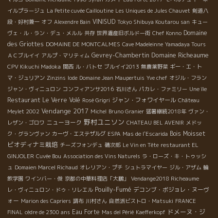
イルプラージュ
La Petite cuvée Cailloutine
Les Uniques de Jules Chauvet
剣道八
VINISUD
段・好村兼一
オフ
Alexendre Bain
Tokyo Shibuya Koutarou san
キュー
Domaine
ヴェ・ル・ラン・デュ・メルル
共存
世界遺産旧ボルドー街
Chef Konno
des Griottes
DOMAINE DE MONTCALMES
Cave Madeleinne
Yamadaya Tours
Domaine Richeaume
Gevrey-Chambertin
ＡＣブルイイ
アルプ・マリティム
CPV Kikuchi Madoka
関西
ル・バトセ
ブルイイ2013
無農薬野菜
ギー・エ・ト
マ・ジュリアン
Zinzins
Iode
Domaine Jean Maupertuis
Yve chef
オジル・フラン
ジャン・ヴィニュロン
コンフィアンサ2016
石川さん
パカレ・ファミリー
Une île
Restaurant Le Verre Volé
ジャン・フォワイヤール
Rosé Grigri
Château
Vendange 2017
Meylet 2002
Michel
Bruno Granier
猛暑継続2018年
ヴァン・
野村ユニソン
ニューヨーク
レザン・ゴロワ
CHATEAU BEL AVENIR
メドッ
Bois Moisset
ク・グランヴァン
カーヴ・エステザルグ
ESPA
Mas de l'Escarida
ビオディナミ栽培
チーズフォンデュ
磯次郎
Le Vin en Tête
restaurant EL
GINJOLER
Cuvée Bou
Association des Vins Naturels
ラ・ローズ・キ・トゥッシ
ュ
Domaien Marcel Richaud
オレリアン・プチ
シュトラマイヤー
ジル・アザム
輪
飲学園
ワインバー・俊
京都の中華料理店「大鵬」
Vendange2018 Richeaume
Pouilly-Fumé
デコンブ・ボジョレ・ヌーヴ
レ・ヴィニュロン・ドゥ・リレエル
ォー
Marion des Capriers
調布
川村さん
自然派ビストロ・Matsuki
FRANCE
ドメーヌ・ジ
Eau Forte
FINAL
cèdre de 2300 ans
Mas del Périé
Kaefferkopf