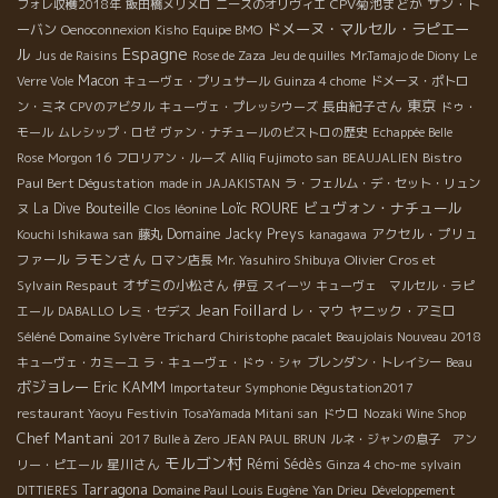
CPV菊池まどか
サン・ト
フォレ収穫2018年
飯田橋メリメロ
ニースのオリヴィエ
ドメーヌ・マルセル・ラピエー
ーバン
Oenoconnexion Kisho
Equipe BMO
Espagne
ル
Jus de Raisins
Rose de Zaza
Jeu de quilles
Mr.Tamajo de Diony
Le
Macon
Verre Vole
キューヴェ・プリュサール
Guinza 4 chome
ドメーヌ・ポトロ
東京
長由紀子さん
ン・ミネ
CPVのアビタル
キューヴェ・プレッシウーズ
ドゥ・
モール
ムレシップ・ロゼ
ヴァン・ナチュールのビストロの歴史
Echappée Belle
Bistro
Rose
Morgon 16
フロリアン・ルーズ
Alliq Fujimoto san
BEAUJALIEN
Paul Bert Dégustation
made in JAJAKISTAN
ラ・フェルム・デ・セット・リュン
Loïc ROURE
ビュヴォン・ナチュール
La Dive Bouteille
ヌ
Clos léonine
Domaine Jacky Preys
アクセル・プリュ
Kouchi Ishikawa san
藤丸
kanagawa
ラモンさん
ファール
Olivier Cros et
ロマン店長
Mr. Yasuhiro Shibuya
Sylvain Respaut
オザミの小松さん
伊豆
スイーツ
キューヴェ マルセル・ラピ
Jean Foillard
レ・マウ
ヤニック・アミロ
エール
DABALLO
レミ・セデス
Séléné Domaine Sylvère Trichard
Chiristophe pacalet Beaujolais Nouveau 2018
キューヴェ・カミーユ
ラ・キューヴェ・ドゥ・シャ
ブレンダン・トレイシー
Beau
ボジョレー
Eric KAMM
Importateur Symphonie Dégustation2017
Festivin
restaurant Yaoyu
TosaYamada Mitani san
ドウロ
Nozaki Wine Shop
Chef Mantani
2017 Bulle à Zero
JEAN PAUL BRUN
ルネ・ジャンの息子 アン
モルゴン村
星川さん
Rémi Sédès
リー・ピエール
Ginza 4 cho-me
sylvain
Tarragona
DITTIERES
Domaine Paul Louis Eugène
Yan Drieu
Développement