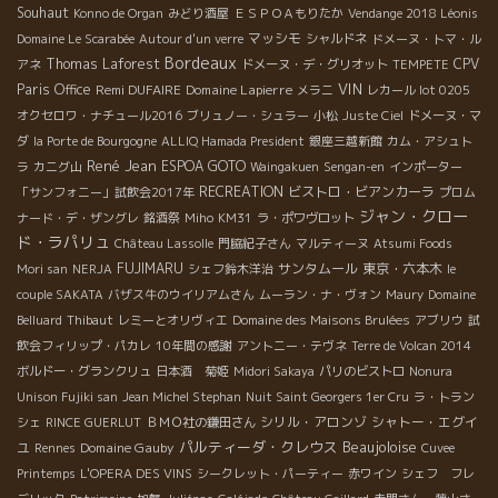
Souhaut
Konno de Organ
みどり酒屋
ＥＳＰＯＡもりたか
Vendange 2018 Léonis
マッシモ
Domaine Le Scarabée
Autour d'un verre
シャルドネ
ドメーヌ・トマ・ル
Bordeaux
Thomas Laforest
CPV
アネ
ドメーヌ・デ・グリオット
TEMPETE
VIN
Paris Office
Remi DUFAIRE
Domaine Lapierre
メラニ
レカール lot 0205
オクセロワ・ナチュール2016
ブリュノー・シュラー
小松
Juste Ciel
ドメーヌ・マ
ダ
la Porte de Bourgogne
ALLIQ Hamada President
銀座三越新館
カム・アシュト
René Jean
ESPOA GOTO
ラ
カニグ山
Waingakuen
Sengan-en
インポーター
RECREATION
ビストロ・ビアンカーラ
「サンフォニー」試飲会2017年
プロム
ジャン・クロー
ナード・デ・ザングレ
銘酒祭
Miho
KM31
ラ・ポワヴロット
ド・ラパリュ
Château Lassolle
門脇紀子さん
マルティーヌ
Atsumi Foods
FUJIMARU
サンタムール
東京・六本木
Mori san
NERJA
シェフ鈴木洋治
le
couple SAKATA
バザス牛のウイリアムさん
ムーラン・ナ・ヴォン
Maury
Domaine
Belluard
Thibaut
レミーとオリヴィエ
Domaine des Maisons Brulées
アブリウ
試
飲会フィリップ・パカレ
10年間の感謝
アントニー・テヴネ
Terre de Volcan 2014
ボルドー・グランクリュ
日本酒 菊姫
Midori Sakaya
パリのビストロ
Nonura
Unison Fujiki san
Jean Michel Stephan
Nuit Saint Georgers 1er Cru
ラ・トラン
シリル・アロンゾ
シャトー・エグイ
シェ
RINCE GUERLUT
ＢＭＯ社の鎌田さん
パルティーダ・クレウス
Beaujoloise
ユ
Domaine Gauby
Rennes
Cuvee
Printemps
L'OPERA DES VINS
シークレット・パーティー
赤ワイン
シェフ フレ