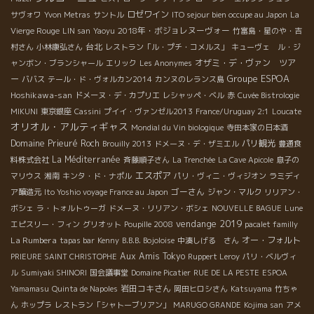
ロゼワイン
サヴォワ
Yvon Metras
サントル
ITO sejour bien occupe au Japon
La
2018年・ボジョレヌーヴォー
Vierge Rouge
LIN san
Yaoyu
竹富島・星のや・吉
台北
村さん
小林康弘さん
レストラン「ル・プチ・コメルス」
キューヴェ ル・ジ
オザミ・デ・ヴァン ツア
ャンボン・ブランシャール
エリック
Les Anonymes
Groupe ESPOA
ー
ババス
テール・ド・ヴォルカン2014
カンヌのレランス島
Hoshikawa-san
ドメーヌ・デ・カプリエ
レシャッペ・ベル
赤
Cuvée Bistrologie
MIKUNI
東京銀座
Cassini
プイイ・ヴァンゼル2013
France/Uruguay 2:1
Loucate
オリオル・アルティギャス
Mondial du Vin biologique
寺田本家の日本酒
Domaine Prieuré Roch
パリ観光
Brouilly 2013
ドメーヌ・デ・ザミエル
豊通食
La Méditerranée
料株式会社
斉藤順子さん
La Trenchée
La Cave Apicole
息子の
エスポア
マリウス
湘南
キンタ・ド・ナポル
パリ・ヴィニ・ヴィジオン
ラミディ
ゴーさん
ア醸造元
Ito Yoshio voyage France au Japon
ジャン・マルク
リリアン・
ボシェ
ラ・トォルトゥーガ
ドメーヌ・リリアン・ボシェ
NOUVELLE BAGUE
Lune
vendange 2019
エピスリー・フィン
グリオット
Poupille 2008
pacalet familly
La Rumbera
オー・フォルト
tapas bar
Kenny
B.B.B. Bojoloise
中湊しげる さん
Aux Amis Tokyo
PRIEURE SAINT CHRISTOPHE
Ruppert Leroy
パリ・ベルヴィ
ル
Sumiyaki SHINORI
国会議事堂
Domaine Picatier
RUE DE LA PESTE
ESPOA
岩田コキさん
Yamamasu
Quinta de Napoles
岡田ヒロシさん
Katsuyama
竹ちゃ
ん
ホップラ
レストラン「シャトーブリアン」
MARUGO GRANDE
Kojima san
アメ