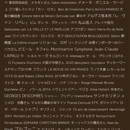
ドメーヌ・ダニエル・サージ
ベ
東京世田谷区・ナカモトさん
Salon Anonymes
ュ
Paris bistro MARGO
三ツ星レストラン「カン・ロカ」
Bois de Vincennes
大
アルザス見本市「レ・ヴ
阪の醸造者
Simone mère de Derain
Ootsubo san
夢キチ
丸山宏人
ァン・リベレ」
ビム
サン
ラ・プティトゥ・ペペ
アレイヤ地方
Nakayama san
LA VRILLE ET LE PAPILLON
アコワボン
Henri-Pierre fils de René
酢
Jean
ワインカヴィスト・ロックス・オフ
DEGUSTATION BEAUJOLOISE
Daikin
飯屋
リショーム ロゼ
La Colline Inspiré
リースリング
台湾インポーターのバー
Jean-Claude
Montmartre
Symphonie
ピエール・ラフォレ
バラさん
LAPALU
ラ・トルトゥーガ
モルゴン１６
Allemagne
セ・ル・プランタン2016
・ G
Fujiwara Shuntaro
大阪の今尾さん
2020 beaujolais nouveaux
サッカーワー
フランス
ルドカップ2018年
LA REVUE DU VIN FRANCE
ブノワ夫妻
レカール lot
Grand Repas
1016
Côtes Rotie
2018年ボジョレ・ヌーヴォー
Vincent
ワインビ
Manuel
Bruno
ストロ・俊
ドメーヌ・シャルロット・バテ
リショー
Rouge
Duchene
ベジエ
ピノ・ノワール 2016
イヴェントツアー
Alma Matert
中本さん
サンテミリオン
GEORGES DESCOMBES
シャトー・ブリアン
tramontane
メ
リメロ 宗像さん
マルセル最後の年ワイン
France Canicule 37℃
ボジャリアン
ロ
シャブリ
ゼ・ぺタール
オリヴィエ・ジャンテ
10 ans de remerciement
Hermitage
2001
Perriere Les Vielles
カリニャン
アンドレ・オステルタグ
Restautrant
Fernandaise
DOMAINE CHRISTIAN BINNER
オーリックスの橋元さん
Gaec du
ブルゴーニュ
Mazel
ビストロ・ラ・ノティック
ローラン・エルラン
ジュラ・