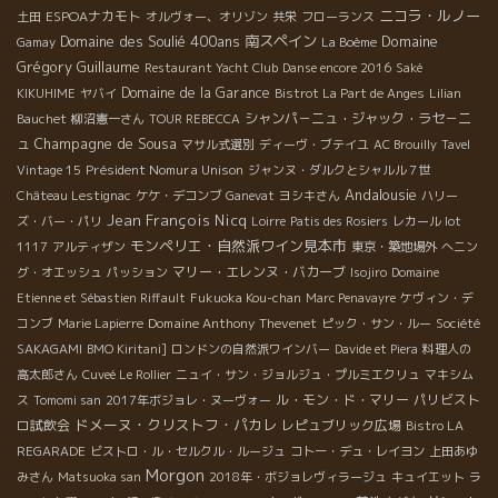
ニコラ・ルノー
ESPOAナカモト
土田
オルヴォー、オリゾン
共栄
フローランス
Domaine des Soulié 400ans
南スペイン
Domaine
Gamay
La Boème
Grégory Guillaume
Restaurant Yacht Club
Danse encore 2016
Saké
Domaine de la Garance
KIKUHIME
ヤバイ
Bistrot La Part de Anges
Lilian
シャンパ－ニュ・ジャック・ラセ－ニ
Bauchet
柳沼憲一さん
TOUR REBECCA
Champagne de Sousa
ュ
マサル式選別
ディーヴ・ブテイユ
AC Brouilly
Tavel
Président Nomura Unison
Vintage 15
ジャンヌ・ダルクとシャルル７世
Andalousie
Château Lestignac
ケケ・デコンブ
Ganevat
ヨシキさん
ハリー
Jean François Nicq
ズ・バー・パリ
Loirre
Patis des Rosiers
レカール lot
モンペリエ・自然派ワイン見本市
1117
アルティザン
東京・築地場外
へニン
マリー・エレンヌ・バカーブ
グ・オエッシュ
パッション
Isojiro
Domaine
Etienne et Sébastien Riffault
Fukuoka Kou-chan
Marc Penavayre
ケヴィン・デ
Domaine Anthony Thevenet
コンブ
Marie Lapierre
ピック・サン・ルー
Société
SAKAGAMI
BMO Kiritani]
ロンドンの自然派ワインバー
Davide et Piera
料理人の
高太郎さん
Cuveé Le Rollier
ニュイ・サン・ジョルジュ・プルミエクリュ
マキシム
ル・モン・ド・マリー
パリビスト
ス
Tomomi san
2017年ボジョレ・ヌーヴォー
ドメーヌ・クリストフ・パカレ
ロ試飲会
レピュブリック広場
Bistro LA
REGARADE
ビストロ・ル・セルクル・ルージュ
コトー・デュ・レイヨン
上田あゆ
Morgon
みさん
Matsuoka san
2018年・ボジョレヴィラージュ
キュイエット
ラ