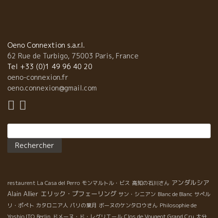
なり、まずは持ち込みのカトリーヌのワイン、赤3本を試飲してよ
うやく腹ペコのランチタイム。カトリーヌいわく「あー、お腹空
いた。ねぇねぇアントレ、どうする？今日は魚の気分。何か魚、
ない？」赤しかないのにぃ？まあ、いっか。 登場したのはバジル
にパプリカ、オニオン、シブレット、松の実などを混ぜ合わせた
Oeno Connextion s.a.r.l.
マグロのタルタル。ボリューム満点、で、エイヤッとひと口。間
62 Rue de Turbigo, 75003 Paris, France
髪いれずに『グレナディンシロップみたいな香りの軽やかで辛口
Tel +33 (0)1 49 96 40 20
の赤ワインを造りたいの！』という彼女の思い通りの仕上がりの
oeno-connexion.fr
サンソーをグビリ。これがよいのです。大き目のサイコロ状のマ
oeno.connexion@gmail.com
グロの食感に心地よいフルーティなサンソーのちょっとピノっぽ
い、ほんわり柔らかな口当たりがお見事！オリーヴオイルももち
ろんだけど、マグロのほのかな脂身が軽いながらも存在するタン
Rechercher :
ニンと溶け合って・・・。 さっき見てきたでっかいピク・サン・
ルーの岩山みたいに、大きくてゆったり気分になったテーブル一
同だったのでした。 ＊Catherine BERNARD＊カトリーヌ・ベル
ナール Cinsault 2007 ＊Le Pet au Diable Les Matelles TEL
04 67 84 25 25 ＜サン・ロマン×揚げ出し豆腐＞ ボーヌのスーパ
アンダルシア
ー美味しい和食のお店はフィリップ・パカレなど地元の生産者は
restaurent La Casa del Perro
モンマルトル・ビス
高知の石川さん
Alain Allier
エリック・プフェーリング
もちろん、我らがムッシュ・イトーの行きつけの店、「媚竈
サン・シニアン
Blanc de Blanc
サぺル
(BISSOH)」。オーナーはワイン大好きのミキヒコさんとサチコさ
リ・ポぺト
カタロニア人
パリの葉月
ボーヌのケンタロウさん
Philosophie de
ん。ワインの品揃えは垂涎モノ、オマケに料理も抜群とあってグ
Yoshio ITO
Berlin
ドメーヌ・ド・レグリエール
Clos de Vougeot Grand Cru
大分