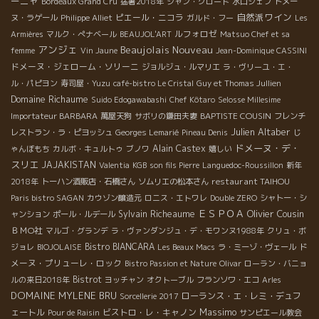
ーニャ
Bordeaux Grand Cru
猛暑2018年
ジャン・クロード
水口シェフ
ドメー
自然派ワイン
ピエール・ニコラ
ヌ・ラゲール
Philippe Alliet
ガルド・フー
Les
ルフォロゼ
Armières
マルク・ぺナベール
BEAUJOL'ART
Matsuo Chef et sa
アンジェ
Beaujolais Nouveau
femme
Vin Jaune
Jean-Dominique CASSINI
ドメーヌ・ジェローム・ソリーニ
ジョルジュ・ルマリエ
ラ・ヴリーユ・エ・
ル・パピヨン
寿司屋・Yuzu
café-bistro Le Cristal
Guy et Thomas Jullien
Domaine Richaume
Suido Edogawabashi
Chef Kôtaro
Selosse Millesime
BAPTISTE COUSIN
Importateur BARBARA
萬屋天狗
サボリの鎌田夫妻
フレンチ
Julien Altaber
レストラン・ラ・ピヨッシュ
Georges Lemarié
Pineau Denis
じ
ドメーヌ・デ・
Alain Castex
ゃんぼもち
カルボ・キュルトゥ
ブノワ
嬉しい
スリエ
JAJAKISTAN
Valentia
KGB
son fils Pierre
Languedoc-Roussillon
新年
restaurant TAIHOU
2018年
トーハン酒販店・石橋さん
ソムリエの松本さん
Paris bistro SAGAN
カウゾン醸造元
ロニス・エトワレ
Double ZERO
シャトー・シ
ＥＳＰＯＡ
Olivier Cousin
Sylvain Richeaume
ャンション
ポール・ルデール
ＢＭО社
マルゴ・グランデ
ラ・ヴァンダンジュ・デ・モワンヌ1988年
クリュ・ボ
Bistro BIANCARA
ド
ジョレ
BIOJOLAISE
Les Beaux Macs
ラ・ミーゾ・ヴェール
メーヌ・プリューレ・ロック
Bistro Passion et Nature
Olivar
ローラン・バニョ
Bistrot
ルの来日2018年
ヨッチャン
オクトーブル
フランソワ・エコ
Arles
DOMAINE MYLENE BRU
ローランス・エ・レミ・デュフ
Sorcellerie 2017
Massimo
ェートル
ビストロ・レ・キャノン
Pour de Raisin
サンピエール教会