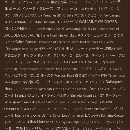
ラ・
メーヌ・マクシム・マニョン
東京恵比寿
アンリー・フレデリック・ロック
ルミーズ
ドメーヌ・ミレーヌ・ブリュ
1er Cru La Perrière
オリヴィエ・クー
ザン
サカノジュンさん
La Trenchée 2016
Sete
アンヌ・ラピエール
Vendanges
ルシヨン
DOMAINE GEORGES
2016
DOMAINE THOMAS ROUANET
DESCOMBES
Jun san
Pompois 2015
Venddange 2018 Christophe Pacalet
JACQUES LASSAIGNE
Italie Nord
vin Venskab
マス・オ・ビュイ
エノ・コネク
Saint-Amour
ション
Domaine Catherine et Pierre Breton
Mas Lau Blanc
ボジョレー・ヌーボー
L'Echappée Belle Rouge
ダヴィデ、ピエラ
収穫2018年・
ドミニック・ドゥラン
ドメーヌ・アンドレ・エ・ミレイユ・ティソ
シャトー・プピ
Ryo-san
ーユ・コート・ド・カスティヨン
リムー
LA CAVE ESTEZARGUE
ユキさん
Kirishima
Soleil Couchant
Societé Eau de Souche
エスポア・しんかわ
パリ・ビストロ・マルゴ
ル・スラ
Pompon Rosé
自然派ワインバー祥瑞
Taipei Kato
地中海
Sakagami
san
老舗かつ吉
ラ・プティトゥ・キューヴェ・カイウティヌ
Hino-san
Conception Kato san
Grand Cru Frankstein
プルミエクリュ・ラ・ペリ
France
エール
ジュヴレイ・シャンベルタン
Yamada Kyouji san
GT
ヌーヴォー
2020年
Aux Amis des Vins Ginza
Yukiya Fujiwara
Vieux Sage
DOMAINE
Pierre Nicolas
OVERNOY HOUILLON
マス・ド・ラ・フォン・ロンド
ミーゾ・ヴ
Domaine Elodie Balme
ェール
Salon Les Anonymes
L'Angevin
Domaine Cauzon
ドメ
ドゥニ・ペノ
Julien Mareschal
Maruyama
映画
フレデリック・コサール
ーヌ・マルセル・リショー
オザミグループ
ラ・グロス・ナディンヌ・ヴァ