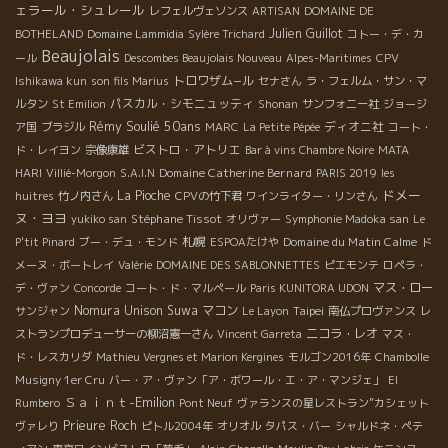
ェラール・シュレール
レフェルヴェソンス
ARTISAN
DOMAINE DE
Julien Guillot
BOTHELAND
Domaine Lammidia
Sylère Trichard
コトー・デ・カ
Beaujolais
ール
Descombes Beaujolais Nouveau
Alpes-Maritimes
CPV
トロワザム−ル
Ishikawa kun
son fils Marius
セナさん
ラ・フェルム・サン・マ
パスカル・シモニュッティ
ルタン
St Emilion
Shonan
サンフォニー社
ジョージ
Rémy Soulié 50ans
ディオニ社
ア国
ブラジル
MARC
La Petite Pépée
コート・
ビストロ・アトリエ
ド・レイヨン
宗像康雄
Bar à vins Chambre Noire
MATA
Domaine Catherine Bernard
HARI
Villié-Morgon
S.A.I.N
PARIS 2019
les
ドメー
La Pioche
huitres
竹ノ内さん
CPVの竹下君
ワインライター・リンさん
ヌ・ヨヨ
Stéphane Tissot
yukiko san
オリヴァー
Symphonie Madoka san
Le
札幌
Domaine du Matin Calme
P'tit Pinard
ブー・デュ・モンド
ESPOAたけや
ド
メーヌ・ボートレイ
Valérie
DOMAINE DES SABLONNETTES
ピエモンテ
ロペラ・
マス・ロー
デ・ヴァン
Concorde
コート・ド・マルペール
Paris KUNITORA UDON
Nomura Unison Suwa
マコン
Taipei
サンジャン
Le Layon
南仏プロヴァンス
レ
ニコラ・レオ
ストランプロデューサーの柳沼憲一さん
Vincent Garreta
マス・
ド・レスカリダ
Mathieu Vergnes et Marion Kergines
モルゴン2016年
Chambolle
Musigny 1er Cru
バー・ア・ヴァン「ア・ボワール・エ・ア・マンジェ」
El
Ｓａｉｎｔ-Emilion
Rumbero
Pont Neuf
ヴァランスの星レストラン”カシェット
Prieure Roch
ヴァレり
ピトル2004年
オリオル
タパス・バー
シャルドネ・ペテ