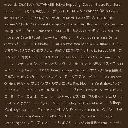
Chef Kouki WATANABE
Tokyo Roppongi
ensemble
Ooe san
Bistro Paul Bert
Alexandre Bain
クロス・ロード社の有馬さん
ラ・ボエム
Petit Max
Hayashi
菊池シェフ
de Pioche
CYRILL ALONZO
BODEGUILLA DE AL LADO
Bistro
Nature MATSUKI
Nuits Saint Georges 1er Cru Aux Argillas
Le Clos Rougeard Le
Aux Amis
タヴェル
Aix-en-
Bourg 96
Uchida san
SAKE
大園 弘さん
OGM
Provence
シードル
Saperli Popet
キューヴェ・桜島
vins de mes amis
Danse
バニュルス
encore
野村高城さん
Paris bistro Roba Seria
東京大田区のエスポア
かまたや
パリのワイン食堂
Avital
株式会社エスポア
Martine Laforest
猛暑・フ
BMO Seiko san
ランス2018年夏
Florance
MANTOVA
R2L'O
シルーブル
ル・ク
シルヴァンさん
ビストロ
ロ・ファンティンヌ
アヴェク・ル・タン
恵比寿店
クロ
ーズ・エルミタージュ 2016年
Beaujolais blanc
Gaillac
日本ソムリエ協会会長
石
ドメーヌ・ダミアン・ビュロー
田克己
Emilie
パスカル・ショワム
Le Clos des
フランソワ・ルマリエ
Moulin à Vent
東京フレン
Oliviers
南ちゃん
勝山さん
チ
St Jean de la Ginest
シャトー・ロック・フォール
Frédéric Pourtalié
ビスト
ジュリ・ブ
ル・クロ・デ・ジャール
ロ・ラ・ヴィーニュ
ビストロ・マルミット
ロスラン
Village
ヴァン・ド・プリムー
Maupertuis Neyrou-Plage
Akiko Goto
Montpeyroux
AD VINUM
ヴァン・ナチ
キューヴェ・ティボ
Franz Strohmeier
ュール
Sakagami Président TAKAHASHI
ヨヨ
ドゥニ・ジャンドー
Bistro
レミ・デュフェートル
Peche Mignon
ボデガ・カウゾン醸造元
Matheus
イザベ