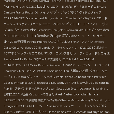
Savoie
Banyuls-sur-
Margaux
ゲシクト
Sumiyaki SHINORI le couple Nakayama
Mer
Eastline
Mr. Hiroshi OSONO
セロス・ミレジム
ディナミタージュ
Encore
フィリップ・ジャンボン
Roots 66
Canicule France
ヴォドピヴェック
biojoleynes
TERRA MADRE
Domaine Haut Brugas
Arnaud Combier
クロ・ド・
ビストロ・コワンスト・ヴィ
ヴージョ
エスポア・ナカモト
ニコラ・ベルタン
ノ
aux Amis des Vins
Le Casot des
Descombes Beaujolais Nouveau 2018
La Remise
Mailloles
Groupe STC
ラピエー
マルゴー
北原さん
ソミュール
ル・2018年収穫
Patrice Hughes
シンガポールレストラン・アンドレ
Penedès
Carbo Culte
vendange 2018 Lapalu
ア・シャッカン・サ・ビュル2016
ボルドー
レ・ヴィニュ・ドリヴィエ
1977年
ジャック・セロス
Eric
アンヌ・エレンヌさん
ESPOA
Restaurant La Pioche
ラヴニールの大園さん
ロゼ
Pot d'Anne
YOROZUYA TOURS
Grand 8
47 Ricards Okada san
レ・ジャン・ド・メティエ
大阪の小松屋
ジュル・ショ
Chardonay
Mori-san
マドナ教会
Domaine de l'Ecu
ーヴェ
Paris bistro Coinstot Vino
Fujisawa
ダヴィッド・シャペル
Paris 1er
C'est le Printemps 2016
Beaujolais Nouveau2017
フォジェール
Le Clos Fantine
Beaune
Pupillin
ブラインドテースティング
Jean Sébastion Gioan
Nakaminato
Lyon chef Ishida
野村ユニソン社長
Axel Prüfer
Cauzon
トモミさん
Katsumi
フランス決勝戦
南仏モンペイル
Côtes de Marmandais
イヤン・ド・リュ
セ・ル・プランタン2017
François RIBO
ビストロ・アン・ク
月
Amis Buvons
モニカさん
Décès de Katsuyama san
庄元さん
凱旋門
米沢
Japon Hamamatsu