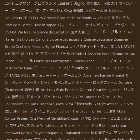
Laurent Bagnol
Loire
エクサン・プロヴァンス
寿司職人・岡田大介
ワインバ
クがビシッと応えて、抜群のコンビネーション。潮味にワインの
ラピエール家
Bojolais
ー・ア・ボワール・エ・ア・マンジェ
QV.g
横須賀
きれいなミネラルもいい感じ。あー、至福…。もう1個、食べてい
Nouveaux 2018
まどかさん
Douro
Crosse Road
Mathilde Soulié
ムレシップ
い？…がついつい続いてしまった昼下がりだったのでした。アン
ジェに来てヨカッター!! ＊Domaine des SABLONNETTES＊ドメ
Place de la Borse
Cuvée Baragane
パリ・ビストロ・サガン
ビストロ・ビュヴァール
コート・ド・ブルイイ
ーヌ・デ・サブロネット Les Genets 2006 というわけで、自然
OSAKA Vin Nature grande dégustation
荒木夫妻
Vin
派ワインに魚介やら野菜やらの素材そのまま、ナチュラルな素材
Bistro Les Canons
italien
closerie des moussis
Cuiisne Japonaise
Domaine
を組み合わせることで旨みや味わいがますます増して、これぞ!!と
Monica
Bruno Duchene
Madona Eglise
レ・バスティード・ダルキエ
LA NATURE
いうスッゴイモノになることを体感した毎日…。今日も飲もっ
マス・ぺリセール
A HORREUR DU VIDE
Président Association de Sommeliers au
と。 ＊上記ワインの問い合わせ先： 株式会社イーストライン 〒
Japon
ユン・ニル
Marcel
BIM
Katsuyama Shinsaku san
コート・デュ・ローヌ
486-0812 愛知県春日井市大泉寺町大池下443−147 TEL：
コート・ド・トング
Fleurie
Paris Notre Dame
ザ・コンコルド・ワイン・クラ
0568-82-1955 FAX：0568-82-1524
ブ
TAVEL ROSE
ボジョレーォー
シャポームロン
Domaine Chaume Arnaud
サ
ン・ペレー
ドメーヌ・ジャン・モペルチュイ
シャトー・ロックフォール
Domaine
酒美土場
Beziers
Corton Charlemagne
Chamonard
Anthony Guix
オーリック
CPV Takeshita
C'est le Vin
スの藤元さん
ドメーヌ・ジェローム・ジュレ
Minervois
Journaliste Mr.Hans
Higashi guinza SOYA
Bistrot Atelier
ワインの
Jura
スヴィニャルグ
歴史
Shun san
London The Laughing Heart
Aloxe
Corton Premier Cru
Meryl et Géraldine Croizier
パヴロ
シャトー・ピュエッシュ・
オ
ブリュリウス
Rosé Pamplemousse
シュッ・・・・・ドゥラン
Importateur
モンペリエ
Kadowaki Noriko
Tokyo Setagaya-ku Nakamoto san
BMO聖子さん
Bruno Schueller
Jean-Marie Vergé
寿司シェフ・ユウジロウさん
トム・ゴティエ