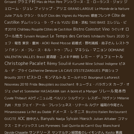
グラエナ村
ジ
Grisard
Mas de Mon Père
アントワーヌ・エ・ローランス・ジョリ
ェローム・ジュレ
フィリップ・アリエ
GRAND LARGUE
Le Monde de la Nature
Côte de
Julie
アルル
グラン・ラルグ
Clos des Vignes du Maynes
銀座フレンチ
Castillon
YUZU
ダムバッシュ・ラ・ヴィル
日本・浜松
TAKI BAKE
ミレジム・ビ
Bistro Coinstot Vino
ロ
オ2018
Château Poupille Côtes de Castillon
うぐいす
Le Temps des Cerises
ワール地方
Syivain Respaut
Ishibashi Tours
2020
シ
René Mosse
ェフ・菊池
東京・豊洲・AOKI
結婚式・野村高城・尚子さん
レストラ
マキシム・マニョン
DOMAINE
ン「オン・メ・フレ・ス・キル・トゥ・プレ」
レミー・デュフェートル
VALENTIN VALLES
Brasil
居酒屋・ユメキチ神田
Christophe Pacalet
Rémy Soulié
Kurumé Wine School
Indigene
ピネ
ル・デ・ブライ
Catherine Deneuve
LA CAVE D’ESTEZARGUES
戸田シェフ
ビストロ・モンマルトル
Laforest
Brouilly 2017
エールドゥロ
Bourgeuil
Nouveau 2018
Frida
Beaujolais au couchant
キューヴェ・バラガンヌ
カーブ・オ
リレール見本市
ジェ
chef et Sommelier HASAGAWA san
A boire et a Manger
Cuvée Thibaut
ADヴィニュム社
ベルリン
シルヴァン・レスポー
76ヴァン
Mélanie
九州・大分
ジェイ・アール・フレッシュネス・リテール
ルヴァ
福岡の今尾さん
ドメーヌ・レオニス
Minamiosawa
Le Pet au Diable
Bisstro Italien Restaurant
Banyuls
AOC
Sylvain Hoesch
Julian Altaber
GUCITE
田中さん
Nadja
コマッ
Sud
Guy Blanchard
クス・エティリックス
Les Pyrenees
Quinta do Carril
サンドリーヌ
Davide Chapelle
サンマルタン経営者のレイモンさん
Kyoto
貴腐