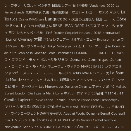
ン・ブラン・リコルー
ぺネデス
日酒販ツアー
石川亜樹則
Vendanges 2020
La
マシモ
La
Pierre chaude
東京の夜景
九州・福岡試飲会・セミナー
レミー・セデス
Languedoc
ニース
Côte
Tortuga
桜島
Osaka IMAO san
八丈島の山田さん
de Brouilly
RENE JEAN DARD
セバスチャン・シャテ
ＢＭОの斉藤さん
ィヨン
Emmanuel
レシャッペ・ベル ロゼ
Damien Coquelet Nouveau 2018
大阪
Houillon Overnoy
ボジョレフェアー
リオネル・ゴビー
Bruissonnante
ワ
インバー「ル・サンセール」
Tokyo Setagaya
ソムリエール・ケニーさん
Domaine
de la St-Jean de la Gineste
Denis Deschamps
DOMAINE LES HAUTES TERRES
Domaine Dominique Derain
ラ・グランド・モット
リヨン
ポルトガル
ラ・ローブ・エ・ル・パレ
ラファエル・
キューヴェ・ヴォアラ
MAREE BASSE
Le Bout
シャンピエ
メーヌ・デ・フラール・ルージュ
Kohki IWATA
シェフ・丈
du Monde
ワイン ＳＭ
オルガンの紺野真シェフ
ミッシェル
フィリップ
ニクタ
ビオディナミ
ロピ
モト・ヌーヴォー
Les Murgers des Dents de Chien
40 Maltby
Mathieu et
Street London
C'est pas la Mer à boire
ホテル・ボマ
アラモン品種
Camille Lapierre
Famille Lapierre
Tokyo Kanda
Bonne Peche
Okonomiyaki
PASEMIA
東京荒川区のエスポア山枡さん
ville Asti
BOMトロワザムール
バルセロ
ナ・ワインエージェントの佐竹裕子さん
Atsumi Foods
Domaine Benoit Courault
film
モンブラン
モルゴン2017年
BEAUJ'ALL'WINS
Valence Cachette etoilé
Angers
biodynamic
Bar à Vins A BOIRE ET A MANGER
ドメーヌ・ル・スカラ