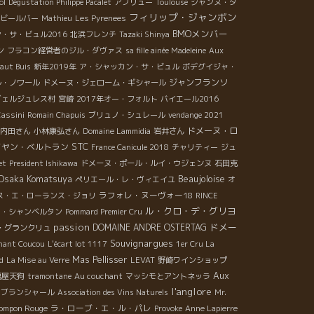
ol
Dégustation Philippe Pacalet
アブリュー
Toulouse
ジャンヌ・ダ
フィリップ・ジャンボン
ビールバー
Mathieu
Les Pyrenees
BMOメンバー
・サ・ビュル2016
北浜フレンチ
Tazaki Shinya
ン
フラコン経営者のジル・ダヴァス
sa fille ainée Madeleine
Aux
aut Buis
新年2019年
ア・シャッカン・サ・ビュル
ボデグイジャ・
ジャンフランソ
ル・ノワール
ドメーヌ・ジェローム・ギシャール
ヴェルジュレス村
宮崎
2017年オー・フォルト
バイエール2016
assini
Romain Chapuis
ブリュノ・シュレール
vendange 2021
ドメーヌ・ロ
内田さん
小林康弘さん
Domaine Lammidia
岩井さん
STC
イヤン・ベルトラン
France Canicule 2018
チャリティー
ジュ
et
President Ishikawa
ドメーヌ・ポール・ルイ・ウジェンヌ
石田克
Osaka Komatsuya
Beaujoloise
ペリエール・レ・ヴィエイユ
オ
ラフォレ・ヌーヴォー18
ヌ・エ・ローランス・ジョリ
RINCE
ル・クロ・デ・グリヨ
ト・シャンベルタン
Pommard Premier Cru
passion
ドメー
DOMAINE ANDRE OSTERTAG
・グランクリュ
Souvignargues
hant Coucou
L'écart lot 1117
1er Cru La
Mas Pellisser
d
La Mise au Verre
LEVAT
野崎ワインショップ
Aux
萬屋天狗
tramontane
Au couchant
マッシモとアントネッラ
l'anglore
・ブランシャール
Association des Vins Naturels
Mr.
ompon Rouge
ラ・ローブ・エ・ル・パレ
Provoke
Anne Lapierre