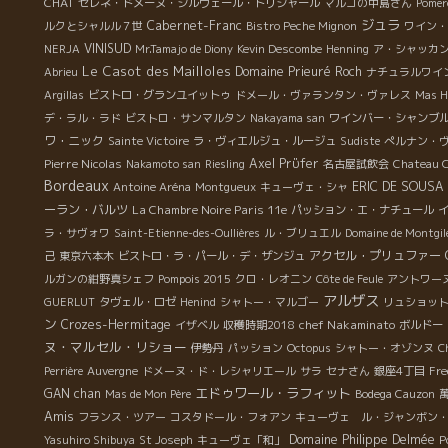
CHAT
セレネ・ドメーヌ・シルヴェール・トリシャール
マルゴの中島さん
Pomer
ジュラ
Cabernet-Franc
ルクとシャルル７世
Bistro Peche Mignon
ワイン・
VINISUD
NERJA
Mr.Tamajo de Diony
Kevin Descombe
Henning
ア・シャッカン
Le Casot des Mailloles
Domaine Prieuré Roch
Abrieu
ナチュラルワイ
Argillas
ビストロ・グランユイットゥ
ドメール・ヴァランタン・ヴァレス
Mas H
デ・ラル・ラド
ビストロ・サンマルタン
Nakayama san
ワインバー・シャンブ
ワ・ニック
Sainte Victoire
ラ・ヴィエルジュ・ルージュ
Sudiste
ぺルナン・
Pierre Nicolas
Axel Prϋfer
Nakamoto san
Riesling
名古屋試飲会
Chateau C
Bordeaux
ERIC DE SOUSA
Antoine Aréna
Montgueux
キューヴェ・シャ
ーラン・バルツ
La Chambre Noire Paris 11e
パッション・エ・ナチュール
ラ・サヴォワ
Saint-Etienne-des-Oullières
ル・ブリュエル
Domaine de Montgil
アクセル・プリュファー
己
東京六本木
ビストロ・ラ・パール・デ・ザンジュ
ルガンの紺野真シェフ
Pompois 2015
クロ・レオニン
Côte de Feule
アントワー
アルザス
GUERLUT
タヴェル・ロゼ
Henind
シャトー・マルゴー
リュショッ
ン
Crozes-Hermitage
chef Nakaminato
イザベル
収穫時期2018
ボルドー
ヌ・マルセル・リショー
伊勢丹
パッション
Octopus
シャトー・オゾンヌ
C
Perrière
Auvergne
ドメーヌ・ド・レシャリエール
サラ
セナさん
銀座4丁目
Fre
エドゥワール・ラフィット
GAN chan
Mas de Mon Père
Bodega Cauzon
Amis
フランス・ツアー
コスタドール・フォアン
キューヴェ ル・ジャンボン
Domaine Philippe Delmée
P
Yasuhiro Shibuya
St Joseph
キューヴェ「和」