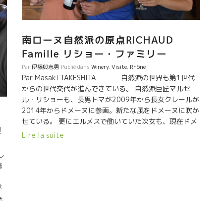
南ローヌ自然派の原点RICHAUD
Famille リショー・ファミリー
Par
伊藤與志男
Publié dans
Winery
,
Visite
,
Rhône
Par Masaki TAKESHITA 自然派の世界も第1世代
からの世代交代が進んできている。 自然派巨匠マルセ
ル・リショーも、長男トマが2009年から長女クレールが
2014年からドメーヌに参画。新たな風をドメーヌに吹か
リ
せている。 更にエルメスで働いていた次女も、現在ドメ
！
ーヌに数ヶ月戻ってきて、引っ切り無しに来る世界各国
Lire la suite
からのプロや愛好家達のレセプションを受けおってい
る。 長女クレールはマルセル・ラピエールでの経験を活
し
かし、収穫したぶどうを10度まで冷やしてからの醸造も
続
始めた。 昨年は例外だが、乾燥と酷暑の南ローヌで、フ
ルーティーでエレガントなワインを造るための、いろい
が
ろなアプローチを行なっている。 アルコール度数が15度
を
あっても、それを感じさせない果実味。リショーマジッ
た。
クのレベルは更に上がっている。 この日残念ながらマル
派