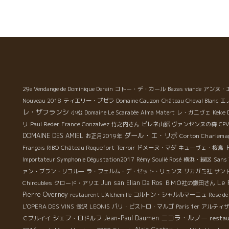
セルは友人生産者達とジョージア訪問。 アンフォラ買っ
ー
てくるかも。。。とマルセルあるあるの話しで盛り上が
と
りました。 家族の愛、家族のパワー、エネルギーがワイ
ンにたっぷり詰まっている。
ク
の
熟
の
タ
29e Vendange de Dominique Derain
コトー・デ・カール
Bazas viande
アンヌ・
待
Nouveau 2018
ティエリー・プゼラ
Domaine Cauzon
Château Cheval Blanc
エ
素
レ・ザフランシ
Keke 
小松
Domaine Le Scarabée
Alma Matert
レ・ガニヴェ
き
リ
Paul Reder
France Gonzalvez
竹之内さん
ピレネ山脈
ヴァンセンヌの森
CPV
き
ダール・エ・リボ
DOMAINE DES AMIEL
Corton Charlema
お正月2019年
ュ
François RIBO
Château Roquefort
Terroir
ドメーヌ・マダ
キューヴェ・桜島
求
Importateur Symphonie Dégustation2017
Rémy Soulié Rosé
横浜・緑区
Sans
ァン・ブラン・リコルー
ラ・フェルム・デ・セット・リュンヌ
サカガミ社
サン
１
Le 
Jun san
Elian Da Ros
Chiroubles
クロード・アリエ
ＢＭＯ社の鎌田さん
Pierre Overnoy
restaurent L'Alchemille
コルトン・シャルルマーニュ
Rose de
L'OPERA DES VINS
金沢
LEONIS
パリ・ビストロ・マルゴ
Paris 1er
アルティ
れ
ニコラ・ルノー
シェフ・ロドルフ
Jean-Paul Daumen
resta
Ｃブルイイ
完