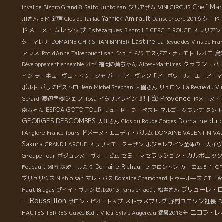
Chef Man
Invalide
Bistro Grand 8
Saito Junko san
ジルアザム
VINI CIRCUS
Yannick Amirault
川さん
BIM
新宿
Clos de Taillac
Danse encore 2016
ク・ド
ドメーヌ・ムレシップ
Estézargues
Bistro LE CERCLE ROUGE
オレリアン
Eastline
タ・マレナ
DOMAINE CHRISTIAN BINNER
La Revue des Vins de Fra
ァレス
Takenouchi san
Pot d'Anne
シュビドバ
エスポア・ナカモト
レオニ
鳥
クラウン・バ
Développement ensemble
オゼ
福岡の黄ちゃん
Alpes-Maritimes
イン
ラ・キューヴェ・ドゥ・シャ
バー・ア・ヴァン「ア・ボワール・エ・ア・マ
ポルト
パリのビストロ
Jean Michel Stephan
大園さん
リュロン
La Revue du Vi
Provence
地中海
渡辺幸樹シェフ
Gerard
Tosa
イタリアワイン
ドメーヌ・
ESPOA GOTO TOUR
南ちゃん
リュ・ド・ラ・ペスト
マルゴ・グランデ
タンキ
GEORGES DESCOMBES
Domaine du p
大江さん
Clos du Rouge Gorges
DOMAINE VALENTIN VA
l'Anglore
France Tours
ドメーヌ・エロディ・バルム
Sakura
GRAND LARGUE
オリヴィエ・クーザン
ボジョレワイン全体の一大イヴ
Groupe Tour
セミ・マセラッション・カルボニッ
ボジョレヌーヴォー
ビム
Domaine Richaume
Foucault
湘南
炭焼・しのり
フロントン
カーエム３１
CP
ブリュリウス
Nishio san
マレ・バス
Domaine Chamonard
トゥールーズ
GT
L'é
プリューレ・
Haut Brugas
プイイ・ヴァンゼル2013
Paris en août
松井さん
Roussillon
ー
ストラスブルグ
野村ユニソン社長
サロン・ビオ・トップ
D
ニコラ・レ
HAUTES TERRES
Cuvée Bedit Vilou
Sylvie Augereau
猛暑2018年