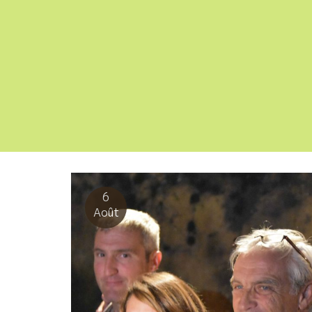
6
Août