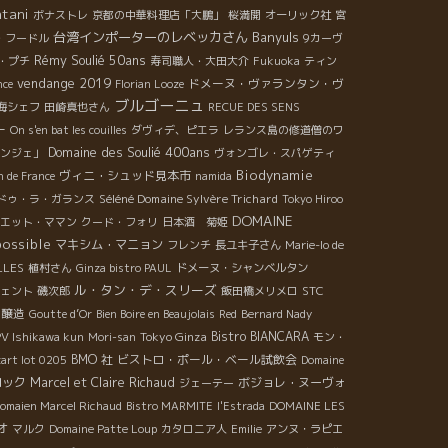
tani
ボナストレ
京都の中華料理店「大鵬」
桜満開
オーリック社
宮
台湾インポーターのレベッカさん
Banyuls
・フードル
9カーヴ
Rémy Soulié 50ans
・プチ
寿司職人・大田大介
Fukuoka
ティン
vendange 2019
ドメーヌ・ヴァランタン・ヴ
nce
Florian Looze
ブルゴーニュ
海シェフ
田崎真也さん
RECUE DES SENS
ー
On s'en bat les couilles
ダヴィデ、ピエラ
レランス島の修道僧のワ
Domaine des Soulié 400ans
ンジェ」
ヴォンゴレ・スパゲティ
Biodynamie
ヴィニ・シュッド見本市
n de France
namida
Séléné Domaine Sylvère Trichard
ドゥ・ラ・ガランス
Tokyo Hiroo
DOMAINE
エット・ママン
クード・フォリ
日本酒 菊姫
ossible
マキシム・マニョン
フレンチ
長ユキ子さん
Marie-lo de
LLES
植村さん
Ginza bistro PAUL
ドメーヌ・シャンベルタン
ル・タン・デ・スリーズ
STC
ェント
磯次郎
飯田橋メリメロ
ク醸造
Goutte d’Or
Bien Boire en Beaujolais
Red
Bernard Nady
Tokyo Ginza
Bistro BIANCARA
V Ishikawa kun
Mori-san
モン・
BMO 社
ビストロ・ポール・ベール試飲会
cart lot 0205
Domaine
ロック
Marcel et Claire Richaud
ボジョレ・ヌーヴォ
ジェーテー
omaien Marcel Richaud
Bistro MARMITE
l'Estrada
DOMAINE LES
オ
マルク
Domaine Patte Loup
カタロニア人
Emilie
アンヌ・ラピエ