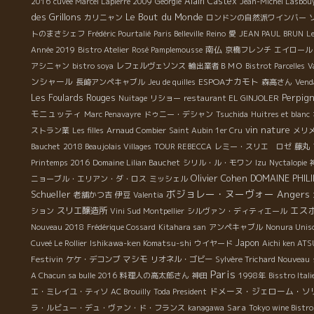
Alain Castex
2016
cuvée Marcel Lapierre 2009
Géorgie
Jean-Michel Lasbou
シ
des Grillons
Le Bout du Monde
カリニャン
ロンドンの自然派ワインバー
プ
トのまさシェフ
Frédéric Pourtalié
Paris Belleville
Reino
愛
JEAN PAUL BRUN
L
ー
南仏
Année 2019
Bistro Atelier
Rosé Pamplemousse
京橋フレンチ
エイロール
ー
アシニャン
bistro soya
レフェルヴェソンス
輸出業者ＢＭＯ
Bistrot Parcelles
V
ッ
ンシャール
ESPOAナカモト
長崎アンペキャブル
Jeu de quilles
森高さん
Vend
っ
Perpig
Les Foulards Rouges
e
Nuitage
リショー
restaurant EL GINJOLER
な
モニュッティ
Marc Penavayre
ドゥニー・デシャン
Tsuchida
Huitres et blanc
vin nature
ストラン業
Les filles
Arnaud Combier
Saint Aubin 1er Cru
メリ
Bauchet
2018 Beaujolais Villages
TOUR REBECCA
レミー・スリエ ロゼ
藤丸
Printemps 2016
Domaine Lilian Bauchet
シリル・ル・モワン
Izu
Nyctalopie
Olivier Cohen
DOMAINE PHIL
ニョーブル・エリアン・ダ・ロス
ミッシェル
ボジョレー・ヌーヴォー
Angers
Schueller
老舗かつ吉
伊豆
Valentia
エス
スリエ醸造所
ション
Vini Sud Montpellier
シルヴァン・ディティエール
Nouveau 2018
Frédérique Cossard
Kitahara san
アンペキャブル
Nonura Uniso
Japon
Cuveé Le Rollier
Ishikawa-ken Komatsu-shi
ウイヤード
Aichi ken AT
Festivin
マシモ
ケケ・デコンブ
リオネル・ゴビー
Sylvère Trichard Nouveau
Paris
A Chacun sa bulle 2016
料理人の高太郎さん
神田
1998年
Bisstro Ita
ドメーヌ・ジェローム・ソ
エ・ミレイユ・ティソ
AC Brouilly
Toda President
Sara
ラ・ルビュー・デュ・ヴァン・ド・フランス
kanagawa
Tokyo wine Bistr