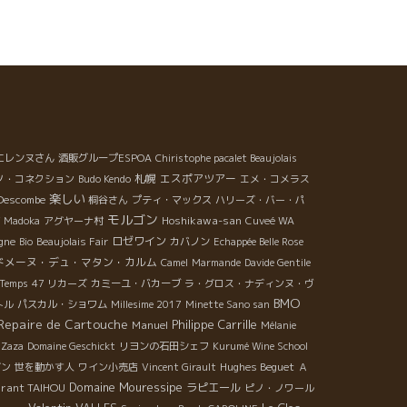
エレンヌさん
酒販グループESPOA
Chiristophe pacalet Beaujolais
札幌
エスポアツアー
ノ・コネクション
Budo Kendo
エメ・コメラス
楽しい
Descombe
桐谷さん
プティ・マックス
ハリーズ・バー・パ
モルゴン
Hoshikawa-san
 Madoka
アグヤーナ村
Cuveé WA
gne
ロゼワイン
Bio
Beaujolais Fair
カバノン
Echappée Belle Rose
ドメーヌ・デュ・マタン・カルム
Camel
Marmande
Davide Gentile
 Temps
47 リカーズ
カミーユ・バカーブ
ラ・グロス・ナディンヌ・ヴ
BMO
トル
パスカル・ショワム
Millesime 2017
Minette Sano san
Repaire de Cartouche
Philippe Carrille
Manuel
Mélanie
 Zaza
Domaine Geschickt
リヨンの石田シェフ
Kurumé Wine School
Hughes Beguet
ザン
世を動かす人
ワイン小売店
Vincent Girault
Ａ
Domaine Mouressipe
urant TAIHOU
ラピエール
ピノ・ノワール