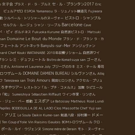
女子会
セ・ル・プランタン2017
o
プラス・ド・ラ・ブルス
Eric
年 ビュルアゼロ
ESPOA Yamamasu
ラ・リュノット醸造元
Fujiwara
ビストロ・シャンブル
動
シルベール・トリシャールのヌーヴォー
Barcelone
・セルクル・ルージュ
シャン・リーブル
Cave
ド・ピィ
ボルドネス
Fukuoka Kurume
自然派ビストロ・Matsuki
Domaine Le Bout du Monde
 san
ブラン・ド・ブラン
ラ・カ
ュフェートル
Banyuls-sur-Mer
アントネッラ
アンジュヴァン
hard
Chef Kouki WATANABE
2018年収穫リショーム
自然派ワイ
レミ・デュフェートル
ゴーさん
ブラン
Bistro de Komatsuya san
モミさん
Antoine et Laurence Joly
ブジーグのカキ
ミス・テール
寿司
ロワザムール
DOMAINE DAMIEN BUREAU
シルヴァンさん
Alliq
Trois Amours
ワ
Takezawa san
岡田ヒロシさん
アクセル・プリュ
よろずやツアー
レストラン「ル・プチ・コメルス」
加賀
ラピエール
Sumeshiya
の「和」
Sébastien Riffault
ワイン作家・リンさん
エスポア
ー・ジェー・ベー
感動
Le Batossay
Matheus
Rosé Lundi
Clos Massotte
apilles
BODEGUILLA DE AL LADO
Chef Yuji san
ン・アリエ
ドメー
Le Soula
Daikin Kume-san
剣道八段・好村兼一
Vin Raisins Gaulois
園
Ten
Coup d'folie
BOMトロワザムール
クロ・
ポール・ルイ・ウジェンヌ
Simone mère de Derain
モト・ヌーヴォー