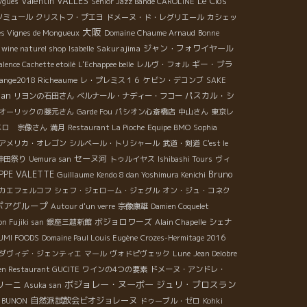
Valentin VALLES
Le Clos
ygues
Senior Jazz Bande CAROLINE
ソミュール
クリストフ・プエヨ
ドメーヌ・ド・レグリエール
カシェッ
大阪
es Vignes de Mongueux
Domaine Chaume Arnaud
Bonne
Sakurajima
ジャン・フォワイヤール
wine naturel shop
Isabelle
ギー・ブラ
alence Cachette etoilé
L'Echappee belle
レルヴ・フォル
ange2018 Richeaume
レ・プレミス１６
ケビン・デコンブ
SAKE
nan
パスカル・シ
リヨンの石田さん
ベルナール・ナディー・フコー
オーリックの藤元さん
Garde Fou
パシオン心斎橋店
中山さん
東京レ
メロ 宗像さん
満月
Restaurant La Pioche
Equipe BMO
Sophia
アメリカ・オレゴン
シルベール・トリシャール
武道・剣道
C'est le
セーヌ河
神田祭り
Uemura san
トゥルイヤス
Ishibashi Tours
ヴィ
Bruno
IPPE VALETTE
Guillaume
Kendo 8 dan Yoshimura Kenichi
カエフェルコフ
シェフ・ジェローム・ジェグル
オン・ジュ・コネク
ポアグループ
Autour d'un verre
宗像康雄
Damien Coquelet
ボジョロワーズ
n Fujiki san
銀座三越新館
Alain Chapelle
シェナ
SUMI FOODS
Domaine Paul Louis Eugène
Crozes-Hermitage 2016
ダヴィデ・ジェンティエ
マール
ヴォドピヴェック
Lune
Jean Delobre
lien Restaurant GUCITE
ワインの4つの要素
ドメーヌ・アンドレ・
ボジョレー・ヌーボー
ジュリ・ブロスラン
リーニ
Asuka san
自然派試飲会ビオジョレーヌ
o BUNON
ドゥーブル・ゼロ
Kohki