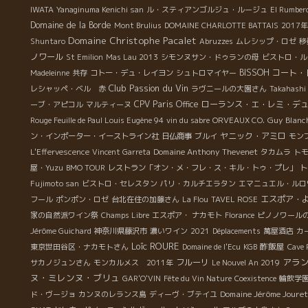
IWATA
Yanaginuma Kenichi san
ル・スティアンゴルジュ・ルージュ
El Rumber
Domaine de la Borde
Mont Brulius
DOMAINE CHARLOTTE BATTAIS
2017
Domaine Christophe Pacalet
Shuntaro
Abruzzes
ムレシップ・ロゼ
移
ノワール
St Emilion
Mas Lau 2013
シモンヌサン・ドゥランの母
ビストロ・ル
BISSOH
コート・
Madeleinne
共存
コトー・デュ・レイヨン
シュトロマイヤー
Club Passion du Vin
レシャッペ・ベル 赤
ラヴニールの大園さん
Takahashi
CPV Paris Office
ローランス・エ・レミ・デ
ーブ・アピコル
マルティーヌ
Guy Blanc
Rouge Feuille de Paul Louis Eugène 94
vin du sabre
ORVEAUX CO.
ヤニック・アミロ
ン・インポーター・イーストライン社
日仏商事
ブルイ
モン
Domaine Anthony Thevenet
L'Effervescence
Vincent Garreta
タカムラ
ト
ト
屋・Yuzu
BMO TOUR
レストラン「オン・メ・フレ・ス・キル・トゥ・プレ」
Fujimoto san
ビストロ・セレスタン
パリ・カルチエラタン
エマニュエル・ルロ
エスポア・
フール
ポンポン・ロゼ
台北在住の加藤さん
La Flou
TAVEL ROSE
家の自然派ワイン祭
Champs Libre
エスポア・ ナカモト
Florance
ピノノワール
Jérôme Guichard
神奈川県藤沢市
濃いワイン
2021
Déplacements
萬屋酒店
カ
Loïc ROURE
酢飯屋
東京世田谷区・ナカモトさん
Domaine de l'Ecu
KGB
Cave P
アラ
フルーリ
サカノジュンさん
モンカルメス 2011年
Le Nouvel An 2019
ヌ・ミレンヌ・ブリュ
GAR'O'VIN
Fête du Vin Nature
Coexistence
輪飲学
Domaine Jérôme Jouret
ド・ヴージョ
カンヌのレランス島
ディーヴ・ブテイユ