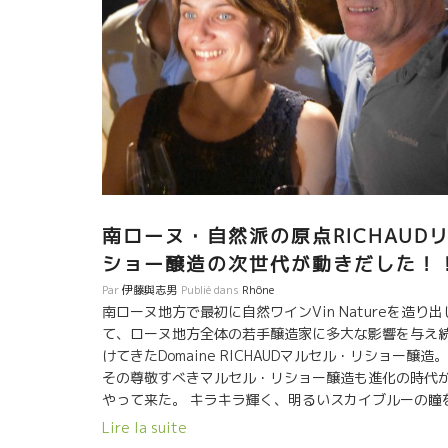
南ローヌ・自然派の原点RICHAUD
ショー醸造の次世代が動きだした！
Par
伊藤與志男
Publié dans
Rhône
南ローヌ地方で最初に自然ワインVin Natureを造り出
て、ローヌ地方全体の若手醸造家に多大な影響を与え
けてきたDomaine RICHAUDマルセル・リショー醸造。
その尊敬すべきマルセル・リショー醸造も進化の時代
やって来た。 キラキラ輝く、明るいスカイブルーの瞳
持つClaire RICHAUDクレール・リショーが動きだし
Lire la suite
クレールはワイン学校を卒業して、モルゴン村の自然