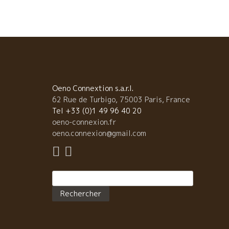
ワインの元祖マルセル・ラピエール醸造で修業。 ドメ
ヌに戻って、お父さんのマルセル、お兄さんのチボー
共に働いてきた。 マルセルの熟練した技を伝授しなが
も、時代の流れと共に新たなリショーを模索して来た
レール。 マルセルは云う 『この南ローヌの石灰質土壌
テロワールで育つグルナッシュ・ノワール品種はよく
さないと本当の旨味が表現できないんだ。』 マルセル
濃縮感あふれるグルナッシュ・ノワールの美味しいス
Oeno Connextion s.a.r.l.
イルは特別なもの。 多くのリショ・ファンが世界中で
62 Rue de Turbigo, 75003 Paris, France
っている美味しさだ。 クレールはお父さんの濃縮感の
Tel +33 (0)1 49 96 40 20
晴らしさを残しながらも、更に“飲みやすさを”表現で
oeno-connexion.fr
ないか、と数々の試作を重ねて新スタールを研究して
oeno.connexion@gmail.com
た。 ★Bulbille ビュルビーユ お父さんの“グルナッシ
の濃縮感の素晴らしさ”、その上に、“飲みやすさ”を追
してきたクレールが練磨を重ね、心を込めて造りまし
Rechercher :
た。 グルナッシュ５１％、クノワーズ３４％、シラー
５％ アルコール度数の低いクノワーズ品種を３４％選
択。 軽やかさを狙う為、砂質のテロワールを選択、 ５
０％除梗、５０％除梗なしの葡萄房丸ごと発酵槽に入
て、タンクの底に溜まるジュースをコマ目に取り出す