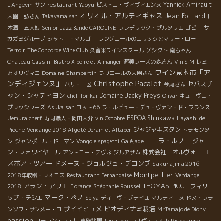
Yannick Amirault
L'Angevin
サン
restaurant Yaoyu
ビストロ・ヴィヴィエンヌ
オリオル・アルティギャス
Jean Foillard
大園 弘さん
Takayama san
日
本酒 五人娘
Senior Jazz Bande CAROLINE
フレデリック・プルタリエ
ゴビー
サ
カガミグループ
シャトー・マルゴー
ラングロールのエリックとマリー・ロー
Terroir
The Concorde Wine Club
久留米ワインスクール
ゲシクト
南ちゃん
Chateau Cassini
Bistro A boire et A manger
渥美フーズの森さん
Vin S M
レミー
ワイン見本市「ア
とオリヴィエ
Domaine Chambertin
ラヴニールの大園さん
Christophe Pacalet
ンディジェンヌ」
セバスチ
パリ・一区
今尾さん
ャン・シャティヨン
Domaine Jacky Preys
chef Torikai
Olivar
キューヴェ・
プレッシウーズ
Asuka san
ロット66
ラ・ルビュー・デュ・ヴァン・ド・フランス
ESPOA Shinkawa
Uemura cherf
寿司職人・岡田大介
vin Octobre
Hayashi de
ジャジャキスタン
Pioche
Vendange 2018 Aligoté Derain et Altaber
トラモンタ
ニコラ・ルノー
ジャ
ン
ジャンポール・ドーマン
Vongole spagetti
Galéjade
エ
ン・フォワイヤール
株式会社 オルヴォー
アントニー・テヴネ
ジルアザム
スポア・ツアー
ドメーヌ・ジョルジュ・デコンブ
Sakurajima 2016
Montpellier
2018年収穫・レオニス
Restautrant Fernandaise
Vendange
アラン・アリエ
THOMAS PICOT
フィリ
2018
Florance
Stéphanie Roussel
マーク・ペノ
ップ・テシエ
Seiya
ディーヴ・ブテイユ
マルティーヌ
ドヌ・フラ
プイイヒュメ
ビオディナミ栽培
ンソワ・サンメー・ロ
Mr.Tamajo de Diony
passion
Richeaume
ローラン・フェル
東欧諸国
tapas bar
レルヴ・フォル