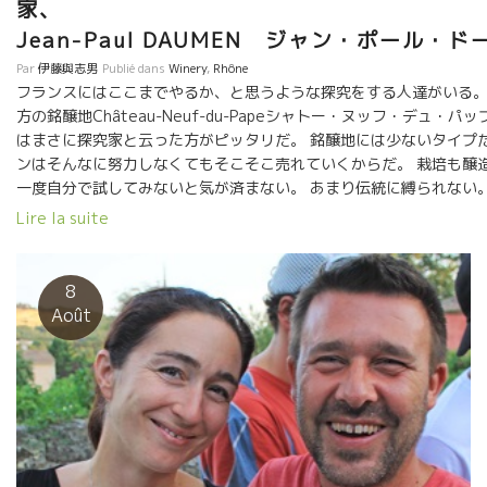
家
Jean-Paul DAUMEN ジャン・ポール・ド
Par
伊藤與志男
Publié dans
Winery
,
Rhône
フランスにはここまでやるか、と思うような探究をする人達がいる。
方の銘醸地Château-Neuf-du-Papeシャトー・ヌッフ・デュ・
はまさに探究家と云った方がピッタリだ。 銘醸地には少ないタイプだ
ンはそんなに努力しなくてもそこそこ売れていくからだ。 栽培も醸
一度自分で試してみないと気が済まない。 あまり伝統に縛られない。
して納得しないと取り入れない。 だからジャンポールは毎年多くの
Lire la suite
る。 何故？ 天候と原料葡萄の状態は毎年違う。一年だけ良くても違
もしれないからだ。 今、醸造の世界では大きな選択が２つある。 １
か？ ２－しないで葡萄房丸ごといれる全房醸造にするか？ ジャンポ
8
壌には除梗が適していると判断した。 濃くてもエレガントなスタイ
Août
造りあげた。 感動的な美味しさだ！ タンニンもアルコールも一杯あ
ガント。 エモーショナルなワインだ。 これからの季節、トビッキリ
わせた。 醸造元名はDomaine de la Vieille Julienneドメー
ユ・ジュリアンヌ