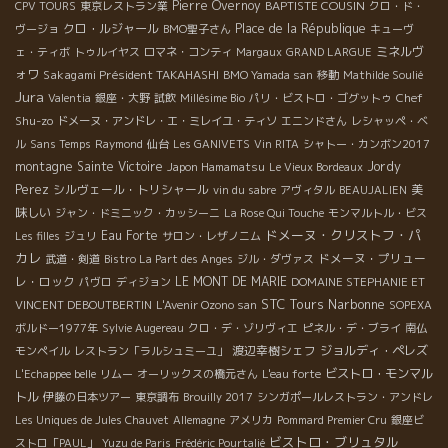
Pierre Overnoy
BAPTISTE COUSIN
CPV TOURS
東京レストラン業
クロ・ド・
クロ・ルジャール
Place de la République
ヴージョ
BMO聖子さん
キューヴ
ミネルヴ
ェ・ティボ
トゥルイヤス
ロマネ・コンティ
Margaux
GRAND LARGUE
ォワ
Sakagami Président TAKAHASHI
BMO Yamada san
移動
Mathilde Soulié
Jura
Chef
Valentia
銀座・大野
試飲
Millésime Bio
パリ・ビストロ・ゴグットゥ
Shu-zo
ドメーヌ・アンドレ・エ・ミレイユ・ティソ
エニンドさん
レシャッペ・ベ
ル
Sans Temps
Raymond
仙台
Les GANIVETS
Vin RITA
シャトー・カンボン2017
montagne Sainte Victoire
Jordy
Japon Hamamatsu
Le Vieux Bordeaux
Perez
シルヴェール・トリシャール
美
vin du sabre
アヴィタル
BEAUJALIEN
味しい
ジャン・ドミニック・カッシーニ
La Rose Qui Touche
モンマルトル・ビス
ドメーヌ・クリストフ・パ
Eau Forte
Les filles
ジュリ
サロン・レザノニム
カレ
ドメーヌ・プリュー
武道・剣道
Bistro La Part des Anges
ジル・ダヴァス
レ・ロック
LE MONT DE MARIE
パヴロ
ディジョン
DOMAINE STEPHANIE ET
STC Tours
Narbonne
VINCENT DEBOUTBERTIN
L'Avenir Ozono san
SOPEXA
ボルドー1977年
Sylvie Augereau
クロ・デ・ゾリヴィエ
ピネル・デ・ブライ
南仏
渡辺幸樹シェフ
ジョルディ・ペレズ
モンペイル
レストラン「ラルシュミーユ」
ビストロ・モンマル
L'Echappee belle
リムー
オーリックスの橋元さん
L'eau forte
トル
伊藤の日本ツアー
東京調布
Brouilly 2017
シンガポールレストラン・アンドレ
Les Uniques de Jules Chauvet
Allemagne
アメリカ
Pommard Premier Cru
銀座ビ
ビストロ・ブリュタル
ストロ「PAUL」
Yuzu de Paris
Frédéric Pourtalié