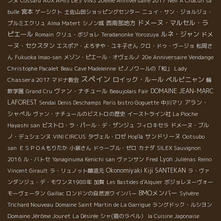
ンヌ
Cossard
AUX AMIS DES VINS 20eme Anniversaire 2017
Neil
A Chacun sa
宮本
bulle
ゲーシクト
土佐山田ショッピングセンター
ニュイ・サン・ジョルジュ・
ドメーヌ・マルセル・ラ
西南部地方
プルミエクリュ
Alma Matert
シノン城
ピエール
ルネ・ジャン
ドメ
Romain
クリュ・ボジョレ
Teradanonke
Yorozuya
ーヌ・セクスタン
エスポア・よろずや・ユキ子さん
クロ・ドゥ・ヴージョ
松岡さ
ん
Fukuoka Imao-san
メゾン・ピエール・オヴェルノ
20e Anniversaire Vendange
Lady
Christophe Pacalet
Beau
Cave Madeleinne
ピノノワールの「和」
スペイン
ロイック・ルール
ペルピニャン
Chassera 2017
マドナ教会
輪
ヴァン・ナチュール
DOMAINE JEAN-MARC
飲学園
Grand Cru
Beaujolais Fair
LAFOREST
アラン・
Sendai
Denis Deschamps
Paris bistro Goguette
中川マリ
シャペル
ヴァン・ナチュールのビストロの歴史
イーストライン社
La Pioche
Hayashi san
ビストロ・ラ・パール・デ・ザンジュ
フィロキセラ
ドメーヌ・ブル
サンドリーヌ
ノ・デュシェンヌ
VINI CIRCUS
タヴェル・ロゼ
Hop'là
Ootsubo
san
ＥＳＰＯＡもりたか
小泉さん
ドゥーブル・ゼロ
カナダ
SILEX Sauvignon
Lyon
2016
ル・バトセ
Yanaginuma Kenichi san
ヴァンサン
Fred
Juliénas
Reino
Okonomiyaki Kiji SANTEKAN
Vincent Girault
ラ・リュノット醸造元
ラ・ヴァ
ンダンジュ・デ・モワンヌ1988年
加賀
Les Bastides d'Alquier
ボジョレヌーヴォー
BMOメンバー
モーヴェータン
Gaillac
ロンドンの自然派ワインバー
Sylvère
Trichard Nouveau
Domaine Saint Martin de La Garrigue
ラングドック・ルシヨン
Domaine Jérôme Jouret
La Désirée
シャ(猫のラベル）
la Cuisine Japonaise