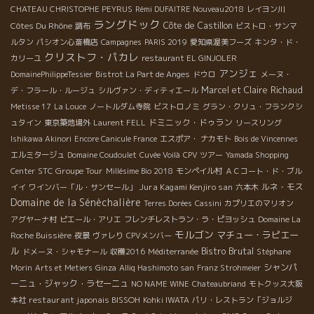
CHATEAU CHRISTOPHE PEYRUS
Rémi DUFAITRE Nouveau2018
レイヨン川
ラングドック
Côtes Du Rhône
Côte de Castillon
調布
ビストロ・サンマ
ルタン
パシオン心斎橋店
Campagnes
PARIS 2019
愛知県渥美フーズ
キンタ・ド・
クリストフ・パカレ
カリーユ
restaurant EL GINJOLER
アンジェ
DomainePhilippeTessier
Bistrot La Part de Anges
ドウロ
メーヌ・
Marcel et Claire Richaud
デ・フラール・ルージュ
シルヴァン・ディティエール
Metisse 17
La Louce
ノートルダム寺院
ビストロノミ
グラン・クリュ・フランクシ
ドミニック・ドゥラン
ュタイン
東京築地場外
Laurent FELL
リースリング
Ishikawa Akinori
Encore Canicule France
エスポア・ ナカモト
Bois de Vincennes
エルミタージュ
Domaine Coudoulet
Cuvée Voilà
CPV ツアー
Yamada Shopping
STC Groupe Tour
Center
Millésime Bio 2018
モンペイル村
ＡＣコート・ド・ブル
Jura Kagami Kenjiro san
ルネ・モス
イイ
ワインバー「ル・サンセール」
六本木
Domaine de la Sénèchalière
Terres Dorées
Cassini
カプリエのマリオン
アグヤーナ村
ピエール・アリエ
フレンチレストラン・ラ・ピヨッシュ
Domaine La
モルゴン
マチュー・ラピエー
Roche Buissière
夜景
ヴァレり
CPVメンバー
ル
Bistro Brutal
ドメーヌ・シャモナール
収穫2016
Méditerranée
Stéphane
シャンパ
Morin
Arts et Metiers
Ginza
Alliq Hashimoto san
Franz Strohmeier
ーニュ・ジャック・ラセーニュ
NO NAME WINE
Chateaubriand
モトクッス大阪
restaurant japonais BISSOH
本社
Kohki IWATA
パリ・レストラン「ジョルジ