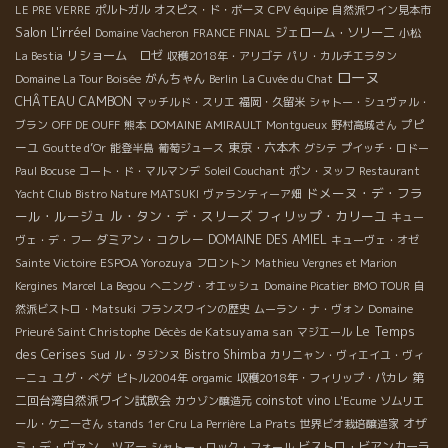
LE PRE VERRE
ポルトガル
オスピス・ド・ボーヌ
CPV équipe
自然派ワイン見本市
Salon L'irréel
ジェローム・ソリーニ
Domaine Vacheron
FRANCE FINAL
小松
リショーム ロゼ
La Bestia
収穫2018年・アリゴテ
パリ・カルチエラタン
ローヌ
がんちゃん
Domaine La Tour Boisée
Berlin
La Cuvée du Chat
CHÂTEAU CAMBON
マッチルド・スリエ
福岡・久留米
シャトー・シュヴァル・
プピ
ブラン
OFF DE OUFF
熊本
DOMAINE AMIRAULT
Montgueux
野村高城さん
ーユ
東京・六本木
Goutte d’Or
能登半島
葡萄ジュース
グシテ
プイッチ・ロドー
Paul Bocuse
コート・ド・マルマンデ
Soleil Couchant
ポン・ヌッフ
Restaurant
ドメーヌ・デ・フラ
Yacht Club
Bistro Nature MATSUKI
ヴァランティーア畑
ール・ルージュ
ル・タン・デ・スリーズ
フィリップ・カリーユ
キュー
ダミアン・コクレー
DOMAINE DES AMIEL
ヴェ・デ・フー
キューヴェ・オゼ
ESPOA Yorozuya
Sainte Victoire
フロントン
Mathieu Vergnes et Marion
Kergines
Marcel
La Begou
へニング・オエッシュ
Domaine Picatier
BMO TOUR
自
然派ビストロ・Matsuki
フランスワインの歴史
ムーラン・ナ・ヴォン
Domaine
Le Temps
Décès de Katsuyama san
Prieuré Saint Christophe
マジエール
des Cerises
Sud
Bistro Shimba
ル・タジンヌ
カリニャン・ヴィエイユ・ヴィ
ユグ・べゲ
第
ーニュ
ピトル2004年
orgamic
収穫2018年・フィリップ・パカレ
二回台湾自然派ワイン試飲会
coinstot vino
カウゾン醸造元
L'Ecume
ソムリエ
オザ
ール・ケニーさん
stands
1er Cru La Perrière
La Prats
世界ビオ栽培醸造家
ミ・デ・ヴァン ツアー
ビストロ・ビアンカーラ
シャトー・ロック・フォール