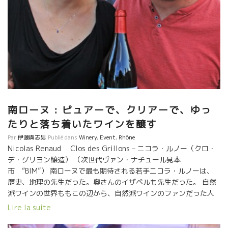
南ローヌ : ピュアーで、クリアーで、ゆっ
たりと落ち着いたワインを醸す
Par
伊藤與志男
Publié dans
Winery
,
Event
,
Rhône
Nicolas Renaud Clos des Grillons – ニコラ・ルノー（クロ・
デ・グリヨン醸造） （次世代ヴァン・ナチュール見本
市 “BIM”） 南ローヌで最も期待される若手ニコラ・ルノーは、
歴史、地理の先生だった。奥さんのイザベルも先生だった。 自然
派ワインの世界ももこの辺から、自然派ワインのファンだった人
達が全く違う世界から参入するようになった。 研究者とか先生と
Lire la suite
か比較的インテリな人達が自然派に入ってくるようになった。
2006年に約14ヘクタールの葡萄園で独立した。 ニコラは自分が