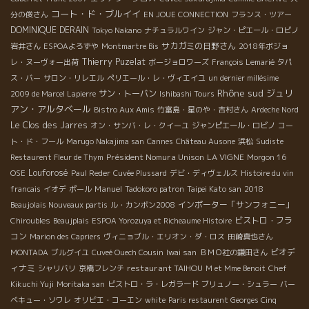
コート・ド・ブルイイ
分の俊さん
EN JOUE CONNECTION
フランス・ツアー
DOMINIQUE DERAIN
Tokyo Nakano
ナチュラルワイン
ジャン・ピエール・ロビノ
サカガミの日野さん
岩井さん
ESPOAよろずや
Montmartre Bis
2018年ボジョ
Thierry Puzelat
レ・ヌーヴォー出荷
ボージョロワーズ
François Lemarié
タパ
ス・バー
サロン・リレエル
ペリエール・レ・ヴィエイユ
un dernier millésime
Rhône sud
ジュリ
サン・トーバン
2009 de Marcel Lapierre
Ishibashi Tours
アン・アルタベール
Bistro Aux Amis
竹富島・星のや・吉村さん
Ardeche Nord
Le Clos des Jarres
オン・サンバ・レ・クイーユ
ジャンピエール・ロビノ
コー
ト・ド・フール
Marugo Nakajima san
Cannes
Château Ausone
浜松
Sudiste
Président Nomura Unison
LA VIGNE
Restaurent Fleur de Thym
Morgon 16
Louforosé
OSE
Paul Reder
Cuvée Plussard
デビ・ディヴェルス
Histoire du vin
Manuel
francais
イオデ
ポール
Tadokoro patron
Taipei Kato san
2018
インポーター「サンフォニー」
Beaujolais Nouveaux partis
ル・カンボン2008
ビストロ・フラ
Chiroubles
Beaujplais
ESPOA Yorozuya et Richeaume Histoire
コン
Marion des Capriers
ヴィニョブル・エリオン・ダ・ロス
田崎真也さん
ビオデ
MONTADA
ブルグイユ
Cuveé Ouech Cousin
Iwai san
ＢＭＯ社の鎌田さん
ィナミ
restaurant TAIHOU
シャリバリ
京橋フレンチ
M et Mme Benoit
Chef
Kikuchi Yuji
Moritaka san
ビストロ・ラ・レガラード
ブリュノー・シュラー
バー
ベキュー・ソワレ
オリビエ・コーエン
white
Paris restaurent Georges Cinq