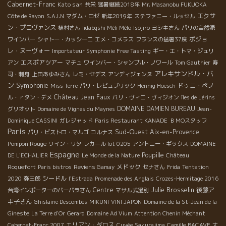
Cabernet-Franc
Kato san
共栄
猛暑継続2018年
Mr. Masanobu FUKUOKA
エクサ
Côte de Rayon
S.A.I.N
マダム・ロゼ
新年2019年
ステファニー・ルッセル
ン・プロヴァンス
植村さん
Iidabqshi Méli Mélo
Isojiro
ヨシキさん
パリの自然派
ボジョ
ワインバー
シャトー・カッシーニ
エメ・コメラス
フランスの猛暑37度
レ・ヌーヴォー
Importateur Symphonie Free Tasting
ギー・エ・トマ・ジュリ
エスポアツアー
アン
マチュ
ワインバー・シャンブル・ノワール
Tom Gauthier
寿
アレキサンドル・バ
司・刺身
上田あゆみさん
レミ・セデス
アンディジェンヌ
ン
Symphonie
ドゥニ・ペノ
Miss Terre
パリ・レピュブリック
Hennig Hoesch
Château Jean Faux
ル・ｒタン・デメ
パリ・ヴィニ・ヴィジオン
îles de Lérins
DOMAINE DAMIEN BUREAU
グリオット
Domaine de Vignes du Maynes
Jean-
Dominique CASSINI
ガレジャッド
Paris Restaurant KANADE
ＢＭОスタッフ
Paris
Sud-Ouest
Aix-en-Provence
パリ・ビストロ・マルゴ
コルナス
Pompon Rouge
ワイン・リタ
レカール lot 0205
アントニー・ギックス
DOMAINE
Espagne
Poupille
DE L'ECHALIER
Le Monde de la Nature
Château
メドック
Roquefort
Paris bistros
Reviens Gamay
セナさん
Frida
Tentation
シードル
2020
弥三郎
l'Estrada
Promenade des Anglais
Crozes-Hermitage 2016
Julie Brosselin
Centre
後藤ア
台湾インポーターのバーバラさん
マサル式選別
キ子さん
Ghislaine Descombes
MIKUNI
VINI JAPON
Domaine de la St-Jean de la
Gineste
La Terre d'Or
Gerard
Domaine Ad Vium
Attention Chenin Méchant
エリアン・ダロス
Cabernet-Franc 2007
Cuvée Sakurajima
Camille BACAVE
大