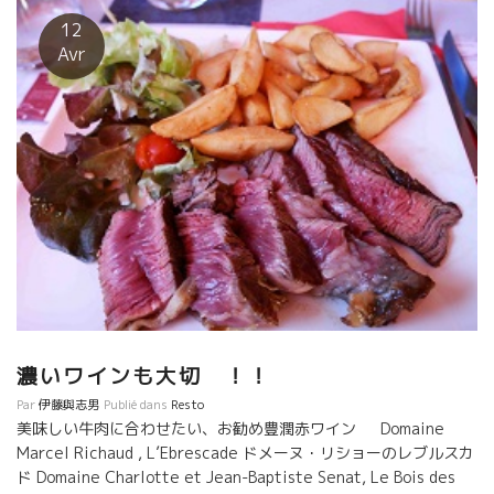
熱狂的なファンだっただけに、自然派ワインの欠点のあるワイン
12
が大嫌いだった。 だから、彼のワインはピュアーでクリアなワイ
Avr
ンが多い。 ニコラは南ローヌを代表する醸造家二人のところで修
業した。 シャト・ヌッフ・デュ・パップのVieille Julienneの
Jean-Paul DAUMEN ジャンポール・ドーマン。 そして、
L’AngloreラングロールのEricエリックのとこで修業して、今でも
家族のような付き合いをしている。 エリックとの共同で造るワイ
ンVenskabヴェンスカブを造っている。 そして、今回のこの見本
市BIMの主催者のValentin VALLESヴァランタン・ヴァレスとは
ラングロールもエリックのところで学んだ兄弟弟子ということに
なる。次世代を背負って立つ二人。 醸造的には、除梗する方法
と、除梗なしのセミ・マセラッション・カルボニック醸造の両方
を使いこなせる数少ない貴重な醸造家である。 何よりも、ニコラ
の人間的優しさと確実さがワインに表現されている。
濃いワインも大切 ！！
Par
伊藤與志男
Publié dans
Resto
美味しい牛肉に合わせたい、お勧め豊潤赤ワイン Domaine
Marcel Richaud , L’Ebrescade ドメーヌ・リショーのレブルスカ
ド Domaine Charlotte et Jean-Baptiste Senat, Le Bois des