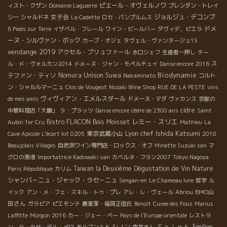
ピエール・オヴェルノワ
ィスト・クザン
Domaine Laguerre
ブレンダン・トレイ
女子会
ジョルジュ・デコンブ
シー
シャルドネ
La Cadette
ロセ・パンプルムス
ドメ
6 Pieds sur Terre
イザベル・フレール
ワイン・ビールバー
ダヴィデ、ピエラ
ーヌ・シルヴァン・ボック
カーブ・オジェ
タヴェル・ヴァンタージュ15
vendange 2019
アクセル・プリュファール
水口シェフ
生産者一押し
テー
ス
ル・ド・ヴォルカン2014
ドメーヌ・ジャン・モペルチュイ
Danse encore 2016
Biodynamie
テファン・ティソ
Nomura Unison Suwa
Nakaminato
コルト
ン・シャルルマーニュ
Clos de Vougeot
Nozaki Wine Shop
RUE DE LA PESTE
vins
ヴィヴィアン・エメルスダール
de mes amis
ドメーヌ・マダ
ヴァカンス
京都の
cidre
中華料理店「大鵬」
ラ・プラッツ
Danse encore
cèdre de 2300 ans
Saint
レミー・スリエ
Bistro FLACON
Bois Moisset
Aubin 1er Cru
Mathieu
La
Lyon chef Ishida Katsumi
東京武蔵小山
Cave Apicole
L'écart lot 0205
2018
Beaujolais Villages
自然派ワイン専門店・ロックス・オフ
Minette Suzuki san
マ
グロの漁港
Importatrice Kadowaki san
カベルネ・フラン2007
Tokyo Nagoya
Taiwan la Deuxième Dégustation de Vin Nature
Paris République
カリム
シャンパ－ニュ・ジャック・ラセ－ニュ
Sengan-en
Le Chameau Ivre
哲学
ル
BMO山
イック
アン・メ・フェ・スキル・トゥ・プレ
アレ・レ・ヴェール
Abriou
田さん
ガラピア
ピエモンテ
農業家・福岡正信氏
Benoit
Cuvee des Fous
Marius
Laffitte
Morgon 2016
カー・ジェー・ベー
Pays de l'Europe orientale
レストラ
Ｓａｉｎｔ-Emilion
シノン
ン ラ・カサ・デル・ぺロ
モルゴン１６
森高さん