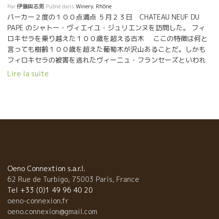
Par
伊藤與志男
Publié dans
Winery
,
Rhône
パーカー２度の１００点満点 ５月２３日 CHATEAU NEUF DU
PAPE のシャトー・ヴィエイユ・ジュリエンヌを訪問した。 フィ
ロキセラを乗り越えた１００歳を超える古木 ここの特徴は何と
言っても樹齢１００歳を超えた葡萄木が沢山あることだ。しかも
フィロキセラの被害を逃れたヴィーニュ・フランセーズといわれ
る正真正銘のフランス産原木の根ッ子をもつグルナッシュ品種の
Lire la suite
古木が現存している。ヨーロッパ内でも僅かしか残っていない。
その他の葡萄をいれても平均樹齢６０歳という例外的な樹齢の古
さが特徴だ。 葡萄木の一本一本が彫刻の芸術だ！ 醸造所の前にあ
るのが１04歳の古木だ。葡萄木に魂が宿っている感がある。葡萄
園に立つとエネルギーを感じる。 葡萄木と土壌が永い付き合いの
夫婦関係のようだ。 何があっても微動だしない不動の信頼関係を
感じる。 奇跡を起こした砂質土壌 ヴィーニュ・フランセーズ“純
粋フランス産葡萄木”を生存させてくれた土壌は偉大だ。奇跡と云
ってもよい。 フィロキセラ以前の葡萄木の性質、それからとれる
Oeno Connextion s.a.r.l.
葡萄そしてその土壌に育った自然酵母、それらで醸されるワイ
62 Rue de Turbigo, 75003 Paris, France
ン、どれをとっても興味をそそられる。 ガレ・ルレとよく云われ
Tel +33 (0)1 49 96 40 20
る大きな丸型の石があるシャトー・ヌフ・ドゥ・パップの土壌で
oeno-connexion.fr
はない。 海の砂より細かな砂質の土壌の中に、小さなガレ・ルレ
oeno.connexion@gmail.com