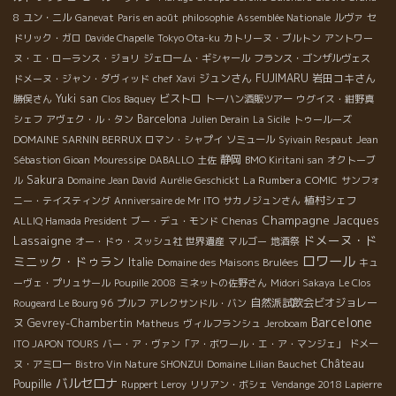
8
ユン・ニル
Ganevat
Paris en août
philosophie
Assemblée Nationale
ルヴァ
セ
ドリック・ガロ
Davide Chapelle
Tokyo Ota-ku
カトリーヌ・ブルトン
アントワー
ヌ・エ・ローランス・ジョリ
ジェローム・ギシャール
フランス・ゴンザルヴェス
ジュンさん
FUJIMARU
岩田コキさん
ドメーヌ・ジャン・ダヴィッド
chef Xavi
Yuki san
ビストロ
勝俣さん
Clos Baquey
トーハン酒販ツアー
ウグイス・紺野真
Barcelona
シェフ
アヴェク・ル・タン
Julien Derain
La Sicile
トゥールーズ
DOMAINE SARNIN BERRUX
ロマン・シャプイ
ソミュール
Syivain Respaut
Jean
静岡
Sébastion Gioan
Mouressipe
DABALLO
土佐
BMO Kiritani san
オクトーブ
Sakura
La Rumbera
ル
Domaine Jean David
Aurélie Geschickt
COMIC
サンフォ
植村シェフ
ニー・テイスティング
Anniversaire de Mr ITO
サカノジュンさん
Champagne Jacques
ALLIQ Hamada President
ブー・デュ・モンド
Chenas
ドメーヌ・ド
Lassaigne
オー・ドゥ・スッシュ社
世界遺産
マルゴー
地酒祭
ロワール
ミニック・ドゥラン
Italie
Domaine des Maisons Brulées
キュ
ーヴェ・プリュサール
Poupille 2008
ミネットの佐野さん
Midori Sakaya
Le Clos
自然派試飲会ビオジョレー
Rougeard Le Bourg 96
プルフ
アレクサンドル・バン
Barcelone
ヌ
Gevrey-Chambertin
Matheus
ヴィルフランシュ
Jeroboam
ITO JAPON TOURS
バー・ア・ヴァン「ア・ボワール・エ・ア・マンジェ」
ドメー
Château
ヌ・アミロー
Bistro Vin Nature SHONZUI
Domaine Lilian Bauchet
バルセロナ
Poupille
Ruppert Leroy
リリアン・ボシェ
Vendange 2018 Lapierre