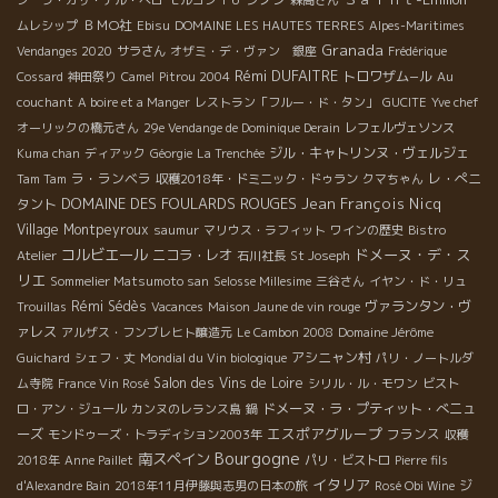
ＢＭО社
ムレシップ
Ebisu
DOMAINE LES HAUTES TERRES
Alpes-Maritimes
Granada
Vendanges 2020
サラさん
オザミ・デ・ヴァン 銀座
Frédérique
Rémi DUFAITRE
トロワザム−ル
Cossard
神田祭り
Camel
Pitrou 2004
Au
couchant
A boire et a Manger
レストラン「フルー・ド・タン」
GUCITE
Yve chef
オーリックの橋元さん
29e Vendange de Dominique Derain
レフェルヴェソンス
ジル・キャトリンヌ・ヴェルジェ
Kuma chan
ディアック
Géorgie
La Trenchée
ラ・ランベラ
レ・ぺニ
Tam Tam
収穫2018年・ドミニック・ドゥラン
クマちゃん
DOMAINE DES FOULARDS ROUGES
Jean François Nicq
タント
Village Montpeyroux
saumur
マリウス・ラフィット
ワインの歴史
Bistro
コルビエール
ドメーヌ・デ・ス
ニコラ・レオ
Atelier
石川社長
St Joseph
リエ
Sommelier Matsumoto san
Selosse Millesime
三谷さん
イヤン・ド・リュ
Rémi Sédès
ヴァランタン・ヴ
Trouillas
Vacances
Maison Jaune de vin rouge
ァレス
アルザス・フンブレヒト醸造元
Le Cambon 2008
Domaine Jérôme
アシニャン村
Guichard
シェフ・丈
Mondial du Vin biologique
パリ・ノートルダ
Salon des Vins de Loire
ム寺院
France Vin Rosé
シリル・ル・モワン
ビスト
ドメーヌ・ラ・プティット・べニュ
ロ・アン・ジュール
カンヌのレランス島
鍋
エスポアグループ
ーズ
フランス
モンドゥーズ・トラディション2003年
収穫
Bourgogne
南スペイン
2018年
Anne Paillet
パリ・ビストロ
Pierre fils
イタリア
ジ
d'Alexandre Bain
2018年11月伊藤與志男の日本の旅
Rosé Obi Wine