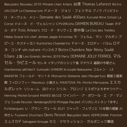
台湾
Thomas Laforest
Beaujolais Nouveau 2018
Minami chan
Arbois
Bistro
ドメーヌ・ジョリ・フェリオル
UN COUP
Le Chameua Ivre
ブノワ
パリビスト
Domaine des Soulié 400ans
ロ・ヌーヴェル・メリー
Kurumé Wine School
La
DAMIEN BUREAU
Taipei
Corse
ドメーヌ・ド・ヴェルシャン
CPVのKisho
ホテ
地中海
Trois Amours
ル・ボマ
クロ・デ・オリヴィエ
Le Clos des Treilles
Médoc Grand Vin
chef Jérôme Jaegle
Kirishima
ラ・フェルム・サン・マルタン
プ
ロマ
ピーユ・カスティヨン
Ruchottes Chambertin
ドメーヌ・エロディ・バルム
vin nature
Rémy Soulié
ネ・コンチ
Bistro Chambre Noir
ベンスカブ
マル
50ans
DOMAINE JOLLY FERRIOL
上海
Les Grands Verres 2018 Paris
セル・ラピエール
セレネ
イタリアのシシリア島
マテウス
福岡の今尾さん
chardonnay pétillant
Sumiyaki SHINORI le couple Nakayama
コルトン・
LE
BARATIN
フェールド・サン１６
Monsanto
Domaine Jean Maupertuis
銀座三越新
エスカ
館
フィロソフィー
Maximus
小島さん
MANTOVA
Mr. Hiroto Maruyama
ルポレット
シリル・アロンゾ
リショーム 白ワイン
エスポアよろずやつツアー
Henning
Michel Grisard
MAREE BASSE
ワインバー・ア・ボワール・エ・ア・マン
ジェ
Cuvée Passion
Vendange2018 Philippe Pacalet
パリのレストラン「ゆず」
Estézargues
レ・グラン・ヴェール
2021
ジャック・フェヴリエ
10年間の感謝
川
Denis Pesnot
村さん
Fujiwara Shuntaro
Beaujolais blanc
KOMEZAWA
Fronton
ミュスカデ
セミ・マセラッション・カルボニック醸造
Sakagami Groupe