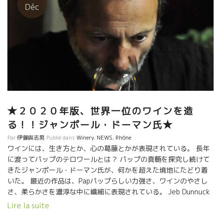
Déc
★２０２０年版、世界一位のワインを造
る！！ジャンポール・ドーマン氏★
Par
伊藤與志男
Publié dans
Winery
,
NEWS
,
Rhône
ワインには、生き方とか、心の葛藤とかが表現されている。 長年
に渡ってパップのテロワールとは？ パップの真髄を探究し続けて
きたジャンポール・ドーマン氏が、何かを超えた境地にたどり着
いた。 最近の作品は、Papパップらしい力強さ、ワインのやさし
さ、柔らかさを濃淳な中に繊細に表現されている。 Jeb Dunnuck
氏がTop 100 of 2020にて ナンバーワンにこのVieille
Lire la suite
Julienneのドーマン氏のワインを選んだ。 まさに、世界一位の造