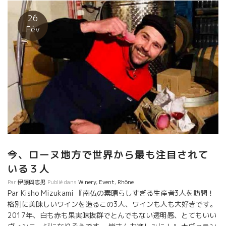
り手だと思う。 ヴィエイユ・ジュリアンヌ醸造の土壌は、よく云
われるパップのガレールレーと呼ばれる丸い大きな石が転がって
26
いる土壌ではない。砂状が中心に僅かに小さ目の丸石が存在して
Fév
いる。 砂状だから、何とフィロキセラを生き残った１２０歳を超
えたフランス産の原木が残っている。 このパップの濃淳さの中の
繊細さは、この砂状土壌の良さを探究し続けてきたドーマン氏の
ライフワークの結果だ。
今、ローヌ地方で世界から最も注目されて
いる３人
Par
伊藤與志男
Publié dans
Winery
,
Event
,
Rhône
Par Kisho Mizukami 『南仏の素晴らしすぎる生産者3人を訪問！
格別に美味しいワインを造るこの3人、ワインも人も大好きです。
2017年、白も赤も果実味抜群でとんでもない透明感、とてもいい