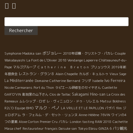
（丸石）が少しだけ混じっている土壌である。
Rechercher :
ボジョレー
Symphonie Madoka san
2018年収穫・クリストフ・パカレ
Couple
2018 Vendange Lapierre
Wakabayashi
La Font de L'Olivier
Châteauneuf-du-
Pape
マルゴグループ
Ｃａｔｈｅｒｉｎｅ Ｂｒｅｔｏｎ
ブリュリウス
2019年新
レストラン・グラン８
年昼食会
Alain Chapelle
カルボ・キュルトゥ
Vieux Sage
Ivo Ferreira
La Méditerranée
Domaine Catherine Bernard
フリダ
Isabelle
Nicole Carmarans
Port du Thon
ラピエール研修生のセイヤさん
Cueillette
Sakagami Hino-san
GAR'O'VIN
彫刻家の山下さん
Clos de Taillac
La Croix des
Rameaux
ムレシップ・ロゼ
レ・ヴィニュロン・ドゥ・リレエル
Matsui
Boldness
マルク・ぺノ
R2L'O
Equipe BMO
LA VRILLE ET LE PAPILLON
パザパ
film
ジ
ェロボアム
ラ・フェルム・デ・セット・リュンヌ
Anne-Hélène
76VIN
ワインの4
つの要素
Aloxe Corton Premier Cru
パカレ
London tasting RAW 2018
Cachette
Tokyo Ebisu
パリ観光
Masa chef
Restaurateur français Daisuke san
GINZA 6