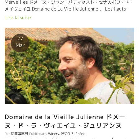
Merveilles ドメーヌ・ジャン・バティッスト・セナのボワ・ド・
メイヴェイユ Domaine de La Vieille Julienne , Les Hauts-
Lieux ドメーヌ・ド・ラ・ヴィエイユ・ジュリアンヌ のレ・オ
Lire la suite
ー・リュー Domaine Le Bout de Monde , La Luce ドメーヌ・
ル・ブー・ド・モンドのラ・ルス La Ferme Saint-Martin , Les
Terres Jaunes ドメーヌ・ド・ラ・フェルム・サン・マルタンの
27
レ・テール・ジョンヌ Vignobles Elian Da Ros , Clos Baquey ヴ
Mar
ィニョーブル・エリアン・ダ・ロスのクロ・バケ
Domaine de la Vieille Julienne ドメー
ヌ・ド・ラ・ヴィエイユ・ジュリアンヌ
Par
伊藤與志男
Publié dans
Winery
,
PEOPLE
,
Rhône