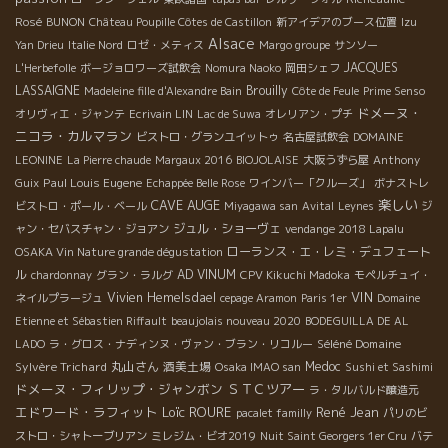
Rosé
BUNON
Château Poupille Côtes de Castillon
新アイデアのブース位置
Izu
Alsace
Yan Drieu
Italie Nord
ロゼ・メティス
Margo groupe
サンソー
JACQUES
L'Herbefolle
ボージョロワーズ試飲会
Nomura Naoko
岡田シェフ
LASSAIGNE
Brouilly
Madeleine fille d'Alexandre Bain
Côte de Feule
Prime Senso
ドメーヌ・
オリヴィエ・ジャンテ
Ecrivain LIN
Lac de Suwa
オレリアン・プチ
ニコラ・カルマラン
ビストロ・グランユイットゥ
名古屋試飲会
DOMAINE
LEONINE
La Pierre chaude
Margaux 2016
BIOJOLAISE
大阪うずら屋
Anthony
Paul Louis Eugene
Guix
Echappée Belle Rose
ワインバー「クルーズ」
ボナストレ
CAVE AUGE
楽しい
ビストロ・ポール・ベール
Miyagawa san
Avital
Leynes
ジ
ジュル・ショーヴェ
ャン・セバスチャン・ジョアン
vendange 2018 Lapalu
ローランス・エ・レミ・デュフェート
OSAKA Vin Nature grande dégustation
ル
AD VINUM
chardonnay
グラン・ラルグ
CPV Kikuchi Madoka
モペルチュイ・
VIN
Vivien Hemelsdael
ネイルプラージュ
cepage Aramon
Paris 1er
Domaine
Etienne et Sébastien Riffault
beaujolais nouveau 2020
BODEGUILLA DE AL
Séléné Domaine
LADO
ラ・グロス・ナディンヌ・ヴァン・ブラン・リコルー
Sylvère Trichard
丸山さん
酒美土場
Medoc
Osaka IMAO san
Sushi et Sashimi
ドメーヌ・フィリップ・ジャンボン
ＳＴＣツアー
ラ・タルバルド醸造元
エドワード・ラフィット
Loïc ROURE
René Jean
pacalet familly
パリのビ
ストロ・シャトーブリアン
ミレジム・ビオ2019
Nuit Saint Georgers 1er Cru
バテ