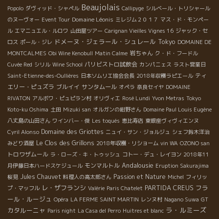
Beaujolais
Popolo
ダヴィッド・シャペル
Callipyge
シルベール・トリシャール
Domaine Léonis
のヌーヴォー
Event Tour
ミレジム２０１７
マス・ド・モンペー
ル
エマニュエル・ルロワ
山田屋ツアー
Carignan Vieilles Vignes 16
ジャック・セ
ドメーヌ・ジェラール・シュレール
Tokyo
ロス
ポール・ジレ
DOMAINE DE
岩ちゃん
MONTCALMES
Obi Wine Kenobull
Matin Calme
ク・ド・フードル
パリビストロ試飲会
Cuvée Red
シリル
Wine School
カンパニェス
ラスト営業日
ティ
Saint-Etienne-des-Oullières
日本ソムリエ協会会長
2018年収穫ラピエール
エリー・ピュズラ
ブルイイ
サンタムール
オペラ
奈良セイヤ
DOMAINE
RIVATON
アルボワ・ピュピラン村
オリヴィエ
Rosé Lundi
Yvon Metras
Tokyo
Koto-ku Oshima
土田
Mizuki san
オルガンの紺野さん
Domaine Paul Louis Eugène
八丈島の山田さん
ワインバー・俊
Les toqués
恵比寿店
東銀座ヴィヴィエンヌ
Domaine des Griottes
Cyril Alonso
ニュイ・サン・ジョルジュ
シェフ鈴木洋治
Le Clos des Grillons
みどり酒屋
2018年収穫・リショーム
vin WA
OZONO san
トロワザムール
ラ・ローズ・キ・トゥッシュ
コトー・デュ・レイヨン
2018年11
Andalousie
モンマルトル
月伊藤日本ハードスケジュール
Eruption Sakurajima
Jules Chauvet
Passion et Nature
桜見
料理人の高太郎さん
Michel
フィリッ
レ・ザフランシ
PARTIDA CREUS
フラ
プ・マッフル
Valérie
Paris Chatelet
ール・ルージュ
Opéra
LA FERME SAINT MARTIN
レンヌ村
Nagano Suwa
GT
ラ・ルミーズ
カタルーニャ
Paris night
La Casa del Perro
Huitres et blanc