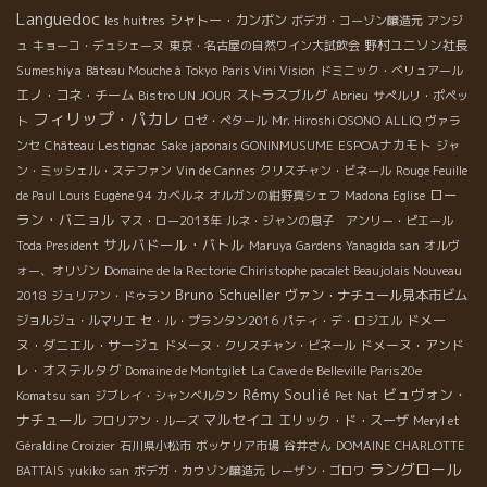
Languedoc
シャトー・カンボン
les huitres
ボデガ・コーゾン醸造元
アンジ
野村ユニソン社長
ュ
キョーコ・デュシェーヌ
東京・名古屋の自然ワイン大試飲会
Sumeshiya
Bâteau Mouche à Tokyo
Paris Vini Vision
ドミニック・べリュアール
エノ・コネ・チーム
ストラスブルグ
Bistro UN JOUR
Abrieu
サぺルリ・ポペッ
フィリップ・パカレ
ト
ロゼ・ぺタール
Mr. Hiroshi OSONO
ALLIQ
ヴァラ
ESPOAナカモト
ンセ
Château Lestignac
Sake japonais GONINMUSUME
ジャ
ン・ミッシェル・ステファン
Vin de Cannes
クリスチャン・ビネール
Rouge Feuille
ロー
de Paul Louis Eugène 94
カベルネ
オルガンの紺野真シェフ
Madona Eglise
ラン・バニョル
マス・ロー2013年
ルネ・ジャンの息子 アンリー・ピエール
サルバドール・バトル
Toda President
Maruya Gardens Yanagida san
オルヴ
ォー、オリゾン
Domaine de la Rectorie
Chiristophe pacalet Beaujolais Nouveau
Bruno Schueller
ヴァン・ナチュール見本市ビム
2018
ジュリアン・ドゥラン
ドメー
ジョルジュ・ルマリエ
セ・ル・プランタン2016
パティ・デ・ロジエル
ヌ・ダニエル・サージュ
ドメーヌ・アンド
ドメーヌ・クリスチャン・ビネール
レ・オステルタグ
Domaine de Montgilet
La Cave de Belleville Paris20e
Rémy Soulié
ビュヴォン・
Komatsu san
ジブレイ・シャンベルタン
Pet Nat
ナチュール
マルセイユ
エリック・ド・スーザ
フロリアン・ルーズ
Meryl et
Géraldine Croizier
石川県小松市
ボッケリア市場
谷井さん
DOMAINE CHARLOTTE
ラングロール
BATTAIS
yukiko san
ボデガ・カウゾン醸造元
レーザン・ゴロワ