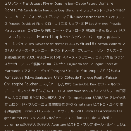
Domaine
ュリアン・ギヨ
Jacques Février
Domaine jean-Claude Rateau
Richeaume
Guy Blanchard
Carole de La Nautique
リュショット・シャンベルタ
アルマ・マテル
ン
ラ・カーブ・デステザルグ
Simone mère de Derain
ハヤリテラ
ス
Penedès
Davide et Piera
クロ・レオニヌ
シェフ・紺野
Les Armières
Provoke
ドメ
Matsuoka san
エイロール
有馬
コート・デュ・ローヌ
柳沼憲一さん
Brulius
Marcel Lapierre
ーヌ・パット・ルー
クラウン・バー
坂田夫妻
ルージ
Gilles Davasse de bistro FLACON
Grand 8
ュ・ゴルジュ
Château Gaillard
マ
タハリ
ドメーヌ・アント二ー・テヴネ
ドメーヌ・プリューレ・サン・クリストフ
YUZU
コルシカ島
収穫時期2018
マルゴー2016年
ドメーヌ・ラピエール
フラン
スサッカーワールド優勝2018年
ブレゼ11
Fujimama san
Le Tagine
Côtes de
Osaka
C'est le Printemps 2017
Marmandais
マス・オ・ビュイ
Taragona
Komatsuya
Tokyo Uguisudani
リオン
Côtes de Thongue
Pouilly-Fuissé
Christophe Foucher
エスポア・ しんかわ
Cuvée OSE
Diak
サン・マルタン・
ラモンさん
デ・ラ・ガリッグ
TRIPLE A
Takezawa san
カバノン
ソムリエの日野
さん
ＡＯＣ組織
ＢＭО社の山田さん
スイーツ
Importateur BARBARA
アレイヤ地
方
ムロン・ド・ブルゴーニュ
無農薬野菜
BMO Kamata san
ビストロ・ユイガ
愛
石川亜樹則
Lurons
テロワール
ラ・カサ・デル・ぺロ
Salon Les Anonymes
Les
Domaine de la Vieille
gens de Métiers
フランス対ウルグアイ：２：１
Julienne
由紀子さん
紀子さん
Aventure
ビストロ・プルプ
ポール・ルイ・ウジェ