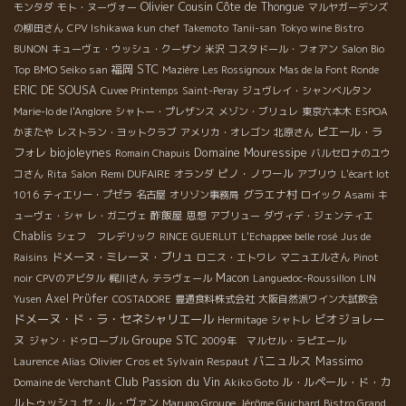
Olivier Cousin
Côte de Thongue
モンタダ
モト・ヌーヴォー
マルヤガーデンズ
の柳田さん
CPV Ishikawa kun
chef Takemoto
Tanii-san
Tokyo wine Bistro
BUNON
キューヴェ・ウッシュ・クーザン
米沢
コスタドール・フォアン
Salon Bio
STC
BMO Seiko san
福岡
Top
Mazière
Les Rossignoux
Mas de la Font Ronde
ERIC DE SOUSA
Cuvee Printemps
Saint-Peray
ジュヴレイ・シャンベルタン
Marie-lo de l'Anglore
シャトー・プレザンス
メゾン・ブリュレ
東京六本木
ESPOA
ピエール・ラ
かまたや
レストラン・ヨットクラブ
アメリカ・オレゴン
北原さん
biojoleynes
Domaine Mouressipe
フォレ
Romain Chapuis
バルセロナのユウ
Remi DUFAIRE
ピノ・ノワール
コさん
Rita
Salon
オランダ
アブリウ
L'écart lot
グラエナ村
1016
ティエリー・プゼラ
名古屋
オリゾン事務局
ロイック
Asami
キ
酢飯屋
ューヴェ・シャ
レ・ガニヴェ
思想
アブリュー
ダヴィデ・ジェンティエ
Chablis
シェフ フレデリック
RINCE GUERLUT
L'Echappee belle rosé
Jus de
ドメーヌ・ミレーヌ・ブリュ
Raisins
ロニス・エトワレ
マニュエルさん
Pinot
Macon
noir
CPVのアビタル
梶川さん
テラヴェール
Languedoc-Roussillon
LIN
Axel Prϋfer
Yusen
COSTADORE
豊通食料株式会社
大阪自然派ワイン大試飲会
ドメーヌ・ド・ラ・セネシャリエール
ビオジョレー
Hermitage
シャトレ
ヌ
Groupe STC
ジャン・ドゥローブル
2009年 マルセル・ラピエール
バニュルス
Massimo
Olivier Cros et Sylvain Respaut
Laurence Alias
Club Passion du Vin
ル・ルペール・ド・カ
Domaine de Verchant
Akiko Goto
ルトゥッシュ
セ・ル・ヴァン
Marugo Groupe
Jérôme Guichard
Bistro Grand