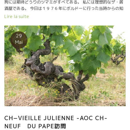
狗には期待どうりのツマミがすべてある。 私には理想的なザ・居
ここには、接ぎ木してない１２０歳を超える古木のヴィーニュ・
酒屋である。 今日は１９７６年にボルドーに行った当時からの知
フランセーズが多く生き残っている。
り合いのボルドー人、クリスチャンと一緒だ。 クリスチャンはも
Lire la suite
う３０年以上も日本に住んでいる。 その後、長さん、スーさん達
が合流した。 ザ・居酒屋でもこんなワインが飲める嬉しさ！！ 厚
揚げに、Simonutti＊シモニニュッティーのワイン、Lapierre＊
29
ラ・ピエールのキューヴェ・PASSIONを開けた。 シャト・ヌフ・
Mai
ド・パップのトップ蔵のLa Vieille Julienne＊ヴィエイユ・ジュ
リアンヌのコート・ド・ローヌ・Cavin11がここで飲める嬉し
さ！！ フィロキセラ以前のヴィーニュ・フランセーズの葡萄を仕
込んだ貴重なワイン。 １００年前の本物の葡萄の味を味わいたい
人はここに来るべき。 この一本を飲むだけでも価値あり！！
CH−VIEILLE JULIENNE -AOC CH-
NEUF DU PAPE訪問