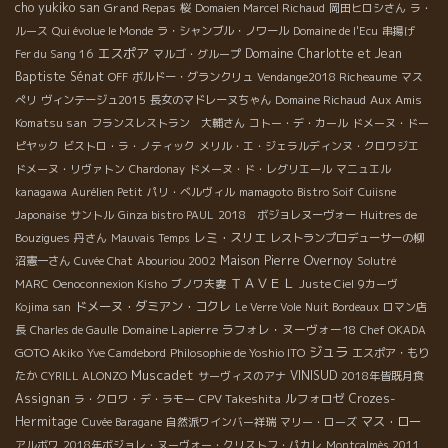
cho yukiko san
Grand Repas
桜
Domaien Marcel Richaud
岡田ヒロシさん
ラ・
ルース
Qui évolue le Monde
ラ・シャンブル・ノワール
Domaine de l'Ecu
串揚げ
エスポア
Domaine Charlotte et Jean
Fer du Sang 16
マルゴ・グループ
Baptiste Sénat
OFF
ボルドー・グランクリュ
Vendange2018 Richeaume
マス
Aux Amis
ぺリ
ヴィンテージュ2015
長女のマドレーヌちゃん
Domaine Richaud
Komatsu san
フランスレストラン 大輔さん
コトー・デ・カール
ドメーヌ・ドー
ピヤック
ビストロ・ラ・ノティック
メリル・エ・ジェラルディンヌ・クロワジエ
ドメーヌ・リヴァトン
Chardonay
ドメーヌ・ド・レグリエール
マニュエル
kanagawa
Aurélien Petit
パリ・ベルヴィル
mamagoto
Bistro Soif
Cuiisne
Japonaise
サントル
Ginza bistro PAUL
2018 ボジョレヌーヴォー
Huitres de
レミ・スリエ
Bouzigues
丹さん
Mauvais Temps
レストランプロデューサーの柳
Maison Pierre Overnoy
沼憲一さん
Cuvée Chat
Abouriou 2002
Solutré
ＴＡＶＥＬ
MARC
Oenoconnexion Kisho
ブノワ夫妻
Juste Ciel
9カーヴ
ドメーヌ・ダミアン・コクレ
Kojima san
Le Verre Vole
Nuit Bordeaux
ロマン店
Domaine Lapierre
ラフォレ・ヌーヴォー18
長
Charles de Gaulle
Chef OKADA
ジュラ
GOTO Akiko
Yve Camdebord
Philosophie de Yoshio ITO
エスポア・もり
Muscadet
VINISUD
たか
CYRILL ALONZO
サーヴィスのアナ
2018年皆既月食
Assignan
CPV Takeshita
ルフォロゼ
Crozes-
ラ・クロワ・デ・ラモー
Hermitage
マス・ロー
Cuvée Baragane
自然派ワインバー祥瑞
マリー・ローズ
アルボワ
2018年ボジョレ・ヌーヴォー・クリストフ・パカレ
Montcalmès 2011