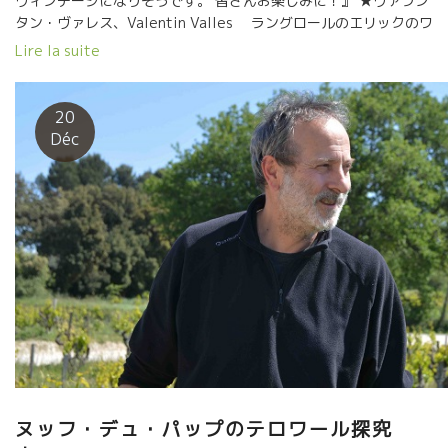
ヴィンテージになりそうです。 皆さんお楽しみに！』 ★ヴァラン
タン・ヴァレス、Valentin Valles ラングロールのエリックのワ
インに魅せられて醸造家になって、 ずっとエリックを追い続け
Lire la suite
てきたヴァランタン。近年、独自のスタイルを確立した。守破離
の境地。 ★クロ・デ・グリヨンのニコラ・ルノー、Nicolas
Renaud (Clos des Grillons) ラングロールのエリック・プファー
20
リングとヴィエイユ・ジュリアンヌのドーマン氏のところで 修業
Déc
した後に独立。 近年、ますますエリックのスタイルに近づいてき
た。エリックもニコラの腕を認めて、共同ワインを造りだした。
★ドメーヌ・アドヴィヌム Domaine Ad Vinum、 セ
バスチャン・シャティヨン Sébastien Chatillon 、 Parisの超
人気ビストロ、Chateaubriandシャトーブリアンのシェフ・ソム
リエをやっていたセバスチャン。 並外れた才能・醸造センスを持
っている。初リリースから世界中の自然派ワイン・ファンを魅了
した。
Cette semaine entre les salons de
Montpellier, visite chez 3 magnifiques vignerons du Gard:
Valentin Valles (Domaine Valentin Valles), Nicolas Renaud
(Clos des Grillons) Sébastien Chatillon Roy De La Fete
(Domaine Ad Vinum). Des canons de folies, pures et
minéraux, un grand millésime 2017 et surtout de très belles
ヌッフ・デュ・パップのテロワール探究
personnes!