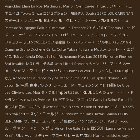
シャトー・エ
Vignobles Elian Da Ros
Mathieu et Marion
Cyril
Cuvée Thibaut
ギュイユ
Tokyo Ginza
コンセプション・加藤さん
Double ZERO
LOU CARIGNAN
九州
カミーユ・ラピエール
ル・クロ・デ・ジャール
藤木さん
ラストー
la
Porte de Bourgogne
Daikin Kume-san
La Trenchée 2016
ガメイ
Thomas
Lune
ド
メーヌ・ラゲール
フランスワイン・ロゼ
ドメーヌ・シャルロット・バテ
パカレ・
ファミリー
リヨンの石田シェフ
仙巌園
レ・バスティード・ダルキエ
パリ2019年
シャトー・エグ
Domaine Bruno Duchene
Carbo Culte
Yukiya Fujiwara
Mottox
イユ
Tokyo Kanda Dégustation Richeaume
Mas Lau 2013
Piemonte
Pinell de
ドメー
Brai
Invalide
レストラーダ地域
Jean Michel Stephan
シャン・リーブル
ヌ・ジャン・クロード・ラパリュ
Chant Coucou
オーリック社
ＢＭОの山田
さん
Antoine et Laurence Joly
M. Yanaginuma
2018 Beaujolais Nouveaux au
沖縄
東京フレンチ
Marseille
Japon
鮨
ラトリエ・ド・キュイジンヌ
Le Clos
Importateur REBECCA
des Oliviers
Les Maù
ラ・フル
シュッ・・・・・ド
マキシム・マニョン
ゥラン
竹ちゃん
Les Prémices 16
Paris La Seine
Paris 14e
東京大田区のエスポアかまたや
SELENE
Bistro Passion et Nature
エノ・コネクシ
スヴィニャルグ
ョンのキショウ
Journaliste Mr.Hans
Tazaki Shinya
LOUIS
BENJAMIN
サラ
カミーユ・バカーブ
感動のワイン
北浜フレンチ
Puitchi Rodo
ル・ヴァン・ドゥ・メザミ
BISSOH
Vincent de Roba Seria
Laurence Manya-
リレール見本市
Krief
ベルナール・ナディー・フコー
Marmande
bistro soya