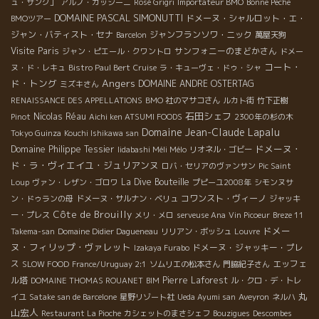
ュ・サンク」
アルノ・カッシーニ
Rosé Grigri
Importateur BMO
Bonne Peche
DOMAINE PASCAL SIMONUTTI
ドメーヌ・シャルロット・エ・
BMOツアー
ジャン・バティスト・セナ
ジャンフランソワ・ニック
Barcelon
萬屋天狗
Visite Paris
サンフォニーのまどかさん
ジャン・ピエール・クワントロ
ドメー
コート・
ヌ・ド・レキュ
Bistro Paul Bert
Cruise
ラ・キューヴェ・ドゥ・シャ
Angers
ド・トング
DOMAINE ANDRE OSTERTAG
ミズキさん
RENAISSANCE DES APPELLATIONS
BMO 社のマサコさん
ルカト街
竹下正樹
石田シェフ
Nicolas Réau
Pinot
Aichi ken ATSUMI FOODS
2300年の杉の木
Domaine Jean-Claude Lapalu
Tokyo Guinza
Kouchi Ishikawa san
ドメーヌ・
Domaine Philippe Tessier
Iidabashi Méli Mélo
リオネル・ゴビー
ド・ラ・ヴィエイユ・ジュリアンヌ
ロバ・セリアのヴァンサン
Pic Saint
La Dive Bouteille
Loup
ヴァン・レザン・ゴロワ
プピーユ2008年
シモンヌサ
コワンスト・ヴィーノ
ン・ドゥランの母
ドメーヌ・サルナン・ベリュ
ジャッキ
Côte de Brouilly
ー・プレス
メリ・メロ
serveuse Ana
Vin Picoeur
Breze 11
ドメー
Takema-san
Domaine Didier Dagueneau
リリアン・ボッシュ
Louvre
ヌ・フィリップ・ヴァレット
ドメーヌ・ジャッキー・プレ
Izakaya Furabo
ス
エッフェ
SLOW FOOD
France/Uruguay 2:1
ソムリエの松本さん
門脇紀子さん
ル塔
Pierre Laforest
DOMAINE THOMAS ROUANET
BIM
ル・クロ・デ・トレ
丸
イユ
Satake san de Barcelone
星野リゾート社
Ueda Ayumi san
Aveyron
ネルハ
山宏人
Restaurant La Pioche
カシェットのまさシェフ
Bouzigues
Descombes