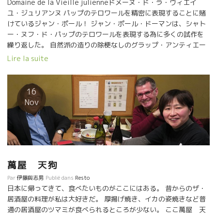
Domaine de la Vieille julienneドメーヌ・ド・ラ・ヴィエイ
ユ・ジュリアンヌ パップのテロワールを精密に表現することに賭
けているジャン・ポール！ ジャン・ポール・ドーマンは、シャト
ー・ヌフ・ド・パップのテロワールを表現する為に多くの試作を
繰り返した。 自然派の造りの除梗なしのグラップ・アンティエー
ル（葡萄房丸ごと仕込み）も、セミ・マセラッション・カルボヌ
Lire la suite
ック醸造も、何年も試して、実験を繰り返した結果、ジャンポー
ルは除梗することを選択した。 ジャンポールにとっては、除梗し
て、どこまでも繊細で上品に表現することが、ピュアーなシャト
16
ー・ヌフ・ド・パップのテロアワール表現だったのである。 今、
Nov
自然派ワイン醸造家が進化しつつある。 その方向性の一つに、除
梗する造りも含まれている。 近年、主要な自然派ワイン醸造の造
りは、グラップ・アンティエール（葡萄房丸ごと仕込み）や、セ
ミ・マセラッション・カルボヌック醸造が主流となっている。 こ
の方法を洗練させて、薄めで果実味が全面に出ている葡萄ジュー
スのようなワインが典型的な自然派のスタイルとして確立されて
萬屋 天狗
きた。 最近、自然派醸造家の中でも、除梗する造りが少しずつ増
Par
伊藤與志男
Publié dans
Resto
えて来ている。 彼らがやっていることは、過去の普通のトラディ
日本に帰ってきて、食べたいものがここにはある。 昔からのザ・
ション醸造ではない。 より洗練させた方法を生み出している。 濃
居酒屋の料理が私は大好きだ。 厚揚げ焼き、イカの姿焼きなど普
厚さ、芳醇さを備えながらも、体に沁み渡っていくワインのスタ
通の居酒屋のツマミが食べられるところが少ない。 ここ萬屋 天
イルである。 そう、ジャンポールのワインに似ているのである。