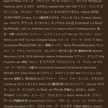
Gault & Millau
ドメーヌ・フランソワ・サンロ
シルヴィー・オジュロ
Mondeuse
エ
Tradition 2003
エスポア・なかむら
Isabelle Frère
VINI VERI
ケビン・デコンブ
RENE
マニュエル・ウイヨン・オヴェルノワ
ＢＭＯのマサ子さん
Mélanie
JEAN DARD
Canigou
ジュラ醸造家のかがみ・けんじろうさん
Orveaux Tanaka
タヴェル
Domaine Le Bout
モンマルトルの丘
san
ぺネデス
タンタシオン
du Monde
Julie
Les 4 éléments pour Vin Nature
Henri Frédérique Roch
東
シャトー・レスティニャック
京・中野
トロカデロ
Tan san
ヴァンサン・ムラン
Domaine Gauby
Pleine Lune
Chef Yuji san
ドメーヌ・ドゥ・ラ・ガランス
Rémy
Roussillon
質販スーパー
Tokyo Musashikoyama
Soulié Rosé
2017
パッシ
Bojolais
ョン・エ・ナチュール
ビストロ・セレスタン
売り手と造り手
藤原俊太郎
Nouveaux 2018
2018 millésime Lapierre
Minamiosawa
ケヴィン・デコンブ
Alliq
ＥＳＰＯＡ
Fujimoto san
神田
ベルリン
プルミエクリュ・ラ・ペリエール
ドメ
ーヌ・ド・ボスラン
大鵬
Bruissonnante
Domaine Catherine et Dominique
DERAIN
ケケ
Côtes Rotie
セバスチャン・デルヴィユ
chef Xabi
パッション
Clos
léonine
高橋さん
株式会社JALUX
シャトー・ジャン・フォー
ミレジム・ビオ2018
Roots 66
藤田社長
Confianza 2016
トモミさん
ボジョレフェアー
canicule 2018
Le Bout du Monde
Julien
ラ・コリーヌ・アンスピレ
伊藤さん
庄元さん
Altaber
ルネ・ジャン・
シャンボル・ミュージニ・プルミエクリュ
Bazas viande
ダール
伊藤與志男
René Mosse
シャトー・プピーユ・コート・ド・カスティヨン
グループ・エスポア
Poupille Atypique
レザン・ゴロワ
文芸社
内田さん
Avanti