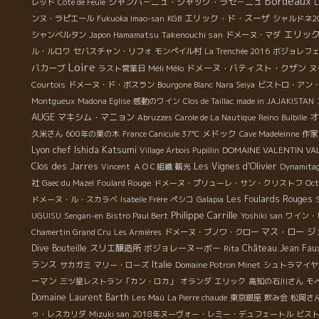
Bordeaux
シャンパ－ニュ・ジャック・ラセ－ニュ
レッド
Côte de Feule
L
エリック・ド・スーザ
ンヌ・ラピエール
Fukuoka Imao-san
KGB
シャルドネ2
エリッ
Takenouchi san
シャンベルタン
Japon Hamamatsu
ドメーヌ・マダ
ル・ルロワ
セバスチャン・リフォ
モンペイル村
La Trenchée 2016
ボジョレフ
Loire
バカーブ
Méli Mélo
ドメーヌ・バティスト・クザン
ラスト営業日
ヌ
Courtois
ドメーヌ・ド・ボスラン
Bourgone Blanc
Nara Seiya
ビストロ・アン
Montgueux
Madona Eglise
感動のワイン
Clos de Taillac
made in JAJAKISTAN
AUGE
オ
マキシム・マニョン
Abruzzes
Carole de La Nautique
Reino
Bulbille
メドック
久米さん
600年の栗の木
France Canicule 37℃
Cave Madeleinne
作家
Lyon chef Ishida Katsumi
DOMAINE VALENTIN VA
Village Arbois Pupillin
Clos des Jarres
Les Vignes d'Olivier
Vincent
ＡＯＣ組織
観光
Dynamita
社
Gaec du Mazel
Foulard Rouge
ドメーヌ・プリューレ・サン・クリストフ
Oct
Les Foulards Rouges
ドメーヌ・ル・スカラベ
Isabelle Frère
ペシコ
Galapia
Philippe Carrille
UGUISU
Sengan-en
Bistro Paul Bert
Yoshiki san
ワイン・
ジ
マス・ロー
Chamertin Grand Cru
Les Armières
ドメーヌ・ブノワ・クロー
Dive Bouteille
スリエ醸造所
ボジョレーヌーボー
Château Jean Fau
Rita
ランス
Italie
サカガミ
マリー・ローズ
Domaine Potron Minet
シュトラマイヤ
ーマン
三ツ星レストラン「カン・ロカ」
オランダ
エリック
高知の石川さん
モ
Domaine Laurent Barth
Les Maù
La Pierre chaude
東京銀座
飲み会
松岡さ
ゥ・レスカリダ
Mizuki san
2018年ヌーヴォー・レミー・デュフェートル
ビス