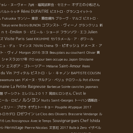
オザミの小松さん
ボジョレ・ヌーヴォー
九州・福岡試飲会・セミナー
Rémi DUFAITRE
・バルトゥッチ
ビストロ・グランユイットゥ
ム
Fukuoka
サンソー
東京・築地場外
ブラーヴ・マルゴ
ビストロ・
コワンスト・ヴィーノ
Tokyo wine Bistro BUNON
グランクリュ
新
ｔ-Emilion
Julien
ラ・ピエール・ショード
フランソワ・エコ
Visite Paris
ズ
Saké KIKUHIME
セパラメール・ア・ボワール
ラ・ピオッシュ
ドメーヌ・ア
ニュ・デュ・マインヌ
76VIN
Chéna
ト・ヴィノ
ヨヨ
Morgon 2016
Beaujolais au couchant
Olivar
貴
シャスラ2017年
ITO sejour bien occupe au Japon
Ghislaine
エスポア・ゴトーツアー
Saint-Amour
Remi
ノン
Mélanie
 du Vin
ビストロ・レ・キャノン
BAPTISTE COUSIN
アヴィタル
Kawamura san
ドメーヌ・サルナン・ベリュ
テロワール
Pot d'Anne
maine La Petite Baigneuse
Barbecue Soirée
cavistes japonais
C'est le
僧
ゲーシクト
ミレジム２０１７
岡田ヒロシさん
ルシヨン
エール・ロビノ
Nuits Saint-Georges
トーハン酒販店・
ティエリー・プゼラ
オザミトーキョー
Poupille Atypique
2017
ロゼワイン
トロカデロ
Le Clos des Oliviers
Brasserie Vendange
ル
Souvignargues
Chef Ishida
016
Les Rossignoux
Avec le Temps
es-Hermitage
Pierre Nicolas
文芸社
2017 Bulle à Zero
イザベル