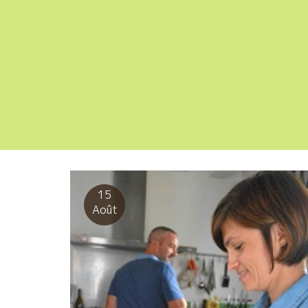
15
Août