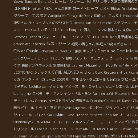
ジェローム・ソリーニ
Yaoyu
Blanc de Blanc
中川マリ
レランス島の修道僧のワ
Andalous
DERAIN
ガード・ローブ
Hirofumi SHOJI さんご夫妻
ガメイ
Ebisu
グループ・エスポア
Canigou
Mr.Tamajo de Diony
長崎
カーエム３１
Mouressi
康弘さん
ラ・リュノットのクリストフ
Uchida san
Saint Michel
ステファン・モ
Château Poupille
ESPOAナカモト
ストー
野村ユニソンの藤木さん
東京のリ
Jérôme Guichard
ヴィニョーブル・エリアン・ダ・ロス
2018年11月伊藤與志
ルネ・ジャン
grande dégustation
福岡の黄ちゃん
料理人の高太郎さん
クロ
Olivier Cousin
Domaine Dominique
Echezeaux Grand Cru
藤原
ホップラ
ラ・ヴリーユ・エ・ル・パピヨン
松尾シェフ
レ・ガニヴェ
ロゼ・ランディ
自然
シードル
マス
でや
長崎アンペキャブル
無農薬野菜
Laurent Miquel
Paris 14e
CYRIL ALONZO
LESTIGNAC
シレックス
Anthony Guix
Restaurant La Pioch
Centre
プピーユ
ッカ
キンタ・ド・カリーユ
2009年 マルセル・ラピエール
エ
マッシモ
キ子さん
Sachiko san
ドメーヌ・ラ・ロッシュ・ビュイシエール
Guillaume
ロペラ・デ・ヴァン
ヤン・ベルトラン
Paris en août
Place de la Bor
ディ・バルム
Cornas
イーストラインの門脇さん
Domaine Coudoulet
Davide Cha
カタロニア地方
穫ラピエール
Sylvie Augereau
ボルドー・グランクリュ
ロゼ
Kagoshima
ジョレ・
ル・バトセ
Une Tranche
Minette Sano san
オーストリ
Okonomiyaki PASEMIA
コート・ド・マルマンデ
ラ・コリーヌ・アンスピレ
世
トリシャール
Oita Shun san
リュロン
DOMAINE DE MONTCALMES
Prime Se
Plussard
Fou du Beaujo
cuvée Marcel Lapierre 2009
LEONIS
ゲシクト
DOMAIN