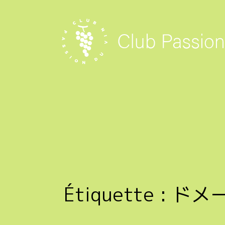
Skip
to
content
Étiquette :
ドメ