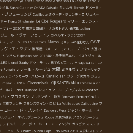
aurence Manya-Krief
Crosse Road Arima san
La Casa del Perro
ア
016年
Sushi Cuisinier OKADA Daisuke
タカムラ
Terroir
ドメーヌ・
ク・プフェーリング
Cueillette
ダヴィデ・ジェンティエ
リュペー
Le Clos Rougeard
マリー・エレンヌ・
ェアー
Franz Strohmeier
ーヴォー 2020年
東京世田谷区・ナカモトさん
磯次郎
Julien
イヴォ・フェレイラ
・ジュール
カベルネ・フラン2007
CAVE
カスティヨン
Macon
BMO Mr.Kamata
ミネットの佐野さん
リヴィエ・クザン
酢飯屋
ドメーヌ・ミカエル・ブージュ
大近の
・リンさん
Fujimama san
2018年11月伊藤日本ハードスケジュール
LLES
Le
Lionel Gauby
ドゥ・モール
息子のピエール
Miyagawa san
大阪
フラール・ルージュ
ミネルヴォワ
ge
Romain
オーリック
Kanako san
opus
ワインカーヴ・パピーユ
ブジーグのカキ
ジュリ
Okonomiyaki Kiji SANTEKAN
Sumiyaki SHINORI
Bistro Bar à vin
ビールバー
chef Julianne
レストラン ル・ディヴィル
Ruchottes
ュリ・ブロスラン
La
ノルマンディー地方
Pommard Premier Cru
x
フ
京橋フレンチ
フランスワイン・ロゼ
La Petite cuvée Cailloutine
コート・ド・ブルイイ
ジャン・ポール・ド
ー
Davide et Piera
ペルチュイ・ネイルプラージュ
Rouge
東京の夜景
アセンブラージュ
ん
ワインバー・ア・ボワール・エ・ア・マンジェ
ガヌヴァ
マス・ド
トロ・アン・ク
Chant Coucou
Lapalu Nouveau 2018
東京レストラン