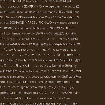
La Robe et le Palais
DOMINIQUE
イン
シャトー・ブリアン
ie
エスポア・ツアー
Arnaud Cassini
Apéro
ラ・トランシェ
鮨
セーヌ河
大阪の小松屋
pe
France Vin Rosé
Soleil Couchant
小林
ラン
Shonan
MOF Laurent Duchaîne
ロット66
Yve Camdebord
ラ
DOMAINE MARCEL RICHAUD
ョウさん
Mont Blanc
Domaine
男の日本の旅
Domaine La Roche Buissière
NAGOYA Vin Nature
Domaine
・レオニヌ
Pernand Vergelesse
ボデガ・カウゾン醸造元
 Derain
マコン
Chiroubles
ラ・ローズ・キ・トゥッシュ
Porto
エネルギーの畑
Metisse 17
故勝山晋作さん
Iidabqshi Méli Mélo
いま
・ぺリセール
La Bestia
マス・ド・モンペール
La Vierge Rouge
e
ラ・グロス・ナディンヌ・ヴァン・ブラン・リコルー
田中さん
レベ
H2O VEGETAL
ピエール・ニコラ
VINI JAPON
Mitani-san
長ユ
ドゥワール・ラフィット
Domaine Grégory
モルゴン2017年
se
新年2019年
La Noue Blanchard
ブルノ・グラニエ
ドメーヌ・エロ
pelle
ビム
bistro de Paris
Vodopivec
Clos léonine
桜満開
2018年収
横須賀
Aichi ken ATSUMI FOODS
マグロの漁港
伊藤の日本ツアー
ボ
ア
イーストライン社
CPV ツアー
アザミ・デ・ヴァンの丸山さん
Tokyo Ginza
界遺産旧ボルドー街
セレネ・ドメーヌ・シルヴェール・
nso
Restaurant Grand Huit
Histoire du vin francais
Cuvée
日本
E FRANCOIS SAINT-LO
Christian Binner
モト・ヌーヴォー