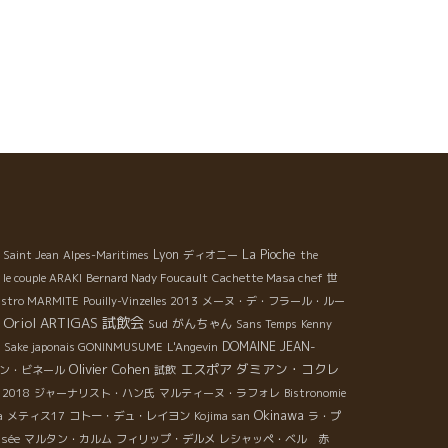
Lyon
La Pioche
 Saint Jean
Alpes-Maritimes
ディオニー
the
le couple ARAKI
Bernard Nady Foucault
Cachette Masa chef
世
istro MARMITE
Pouilly-Vinzelles 2013
メーヌ・デ・フラール・ルー
Oriol ARTIGAS
試飲会
Sud
がんちゃん
Sans Temps
Kenny
DOMAINE JEAN-
Sake japonais GONINMUSUME
L'Angevin
Olivier Cohen
エスポア
ダミアン・コクレ
ン・ビネール
試飲
e 2018
ジャーナリスト・ハン氏
マルティーヌ・ラフォレ
Bistronomie
Okinawa
a
メティス17
コトー・デュ・レイヨン
Kojima san
ラ・プ
isée
マルタン・カルム
フィリップ・デルメ
レシャッペ・ベル 赤