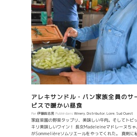
アレキサンドル・バン家族全員のサ
ビスで暖かい昼食
Par
伊藤與志男
Publié dans
Winery
,
Distributor
,
Loire
,
Sud Ouest
家庭菜園の野菜タップリ、美味しい牛肉。そしてトビ
キリ美味しいワイン！ 長女Madeleineマドレーヌちゃ
がSommelièreソムリエールをやってくれた。 真剣に