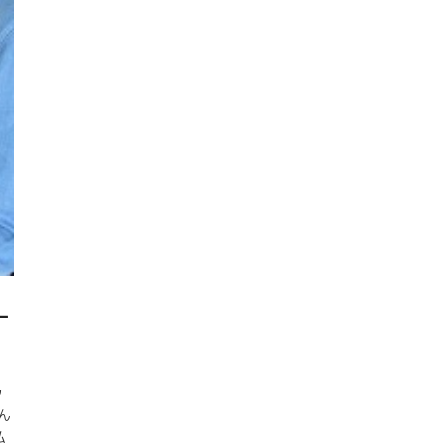
ー
ッ
ん
私