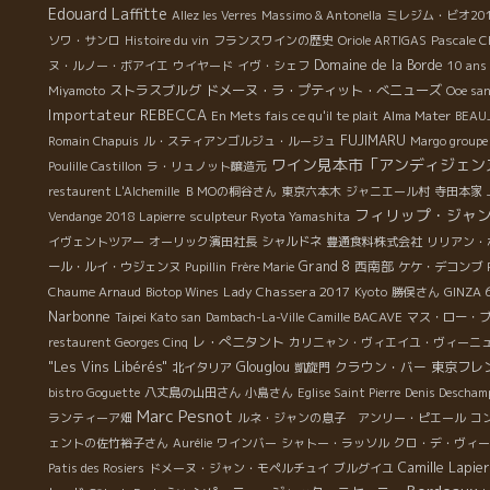
Edouard Laffitte
Allez les Verres
Massimo & Antonella
ミレジム・ビオ20
ソワ・サンロ
Histoire du vin
フランスワインの歴史
Oriole ARTIGAS
Pascale C
Domaine de la Borde
ヌ・ルノー・ボアイエ
ウイヤード
イヴ・シェフ
10 ans 
ストラスブルグ
ドメーヌ・ラ・プティット・べニューズ
Miyamoto
Ooe sa
Importateur REBECCA
En Mets fais ce qu'il te plait
Alma Mater
BEAU
FUJIMARU
Romain Chapuis
ル・スティアンゴルジュ・ルージュ
Margo groupe
ワイン見本市「アンディジェン
Poulille Castillon
ラ・リュノット醸造元
restaurent L'Alchemille
ＢＭОの桐谷さん
東京六本木
ジャニエール村
寺田本家
フィリップ・ジャ
Vendange 2018 Lapierre
sculpteur Ryota Yamashita
イヴェントツアー
オーリック濱田社長
シャルドネ
豊通食料株式会社
リリアン・
Grand 8
西南部
ール・ルイ・ウジェンヌ
Pupillin
Frère Marie
ケケ・デコンブ
Lady Chassera 2017
Chaume Arnaud
Biotop Wines
Kyoto
勝俣さん
GINZA 
Narbonne
Taipei Kato san
Dambach-La-Ville
Camille BACAVE
マス・ロー・
レ・ぺニタント
restaurent Georges Cinq
カリニャン・ヴィエイユ・ヴィーニ
"Les Vins Libérés"
Glouglou
クラウン・バー
東京フレ
北イタリア
凱旋門
bistro Goguette
八丈島の山田さん
小島さん
Eglise Saint Pierre
Denis Descham
Marc Pesnot
ランティーア畑
ルネ・ジャンの息子 アンリー・ピエール
コ
ェントの佐竹裕子さん
Aurélie
ワインバー
シャトー・ラッソル
クロ・デ・ヴィー
Camille Lapie
Patis des Rosiers
ドメーヌ・ジャン・モペルチュイ
ブルグイユ