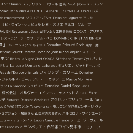
18
St Chinian
フレデリック・コサール
渥美フーズ
ドメーヌ・フラン
hoime
Bar à Vins A BOIRE ET A MANGER
CYRILL ALONZO
ドメー
de remerciement
ソフィア・ボシェ
Domaine Laguerre
アルル
レミ・スリエ
n
オビ・ワイン・ケノビュル
マルゴ・グループ
JALIEN
Restaurant Soya
日本ソムリエ協会会長
ロランス・アリアス
レストラン ラ・カサ・デル・ぺロ
DOMAINE CHRISTIAN BINNER
ヌ」
Domaine Prieuré Roch
ル・セクスタン
ルイック
東京三鷹
Jérôme Jouret
Domaine jean michel alquier
Rebecca
スイーツ
ンボン
Stéphane Tissot
Bistro La Vigne
Chef OKADA
Cyril
パカレ
Domaine Laforest
La Loire
ボシェ
ジュリエナ
グットドール
ポ
フィリップ・カリーユ
Pays de l'Europe orientale
Domaine
6
シャルルド・ゴール
シャトー・カッシーニ
Mas de Mon Père
Domaine Daniel Sage
ブラン
La Garonne
シュビドバ
Paris
株式会社 オルヴォー
Alsace Foire
ュ
エドワール・ラフィット
ンチ
アクセル・プリュファール
Florance
Domaine Geschickt
Paris
CPV菊池まどか
ps
Takayama san
モルゴン1997年ビンテージ
ヴァ
ンセプション・加藤さん
山田屋の矢島さん
バルセロナ・ワインエージ
ニュー・デュ・メイヌ
Encore Canicule France
ラ・ミーゾ・ヴェール
モンペリエ・自然派ワイン見本市
rre
Cuvée Voilà
エミリー
フ