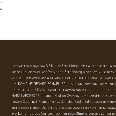
ァ
ん
ド
当
レ
左
い
特
B.B.B. ボジョレ試飲会
Laurent Herlin
Bistro de Komatsuya san
上海
Salon
Provence
Strasbourg
Thames
Le Temps d'Aimer
white
シェフ・丈
南大沢
界ソムリエ協会の会長
Hop'là
DEGUSTATION BEAUJOLOISE
ぺネデス
Leynes
B
DOMAINE GERARD SCHUELLER
ジュ
LE SEXTANT
chef Xabi
France Tours
L'AUNIS ETOILE
大江さん
Pavelot
BOM Yamada san
ＡＣコート・ド・ブルイイ
MARC LAFOREST
Emmanuel Houillon Overnoy
ロー・フォルト
クリスチャ
Cabernet-Franc
Domaine Elodie Balme
Provoke
小泉さん
Coupe de Mond
Bistro Peche Mignon
プロヴォッケ
Abouriou 2002
bistro YUIGA de Kanazaw
Le Temps des Cerises
ラツ
TOUR REBECCA
坂田夫妻
Domaine La Tour Bo