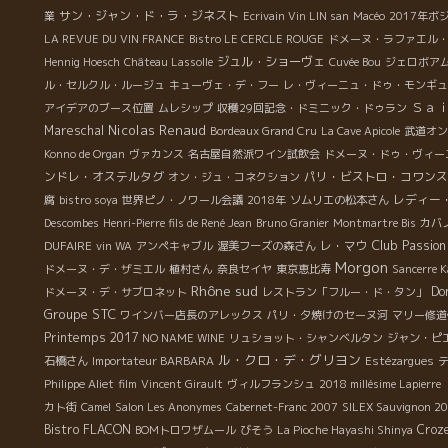
サン・ジャン・ド・ラ・ジネスト
業
Ecrivain Vin LIN san
Macéo
2017年
LA REVUE DU VIN FRANCE
Bistro LE CERCLE ROUGE
ドメーヌ・ラファエル
ジュル・ショーヴェ
Hennig Hoesch
Château Lassolle
Cuvée Bou
ジェロボア
ル・セルクル・ルージュ
キューヴェ・デ・フー
レ・ヴィーニュ・ドゥ・モンギュ
Ｓａｉｎ
アイデアのブース位置
ムレシップ
収穫29回記念・ドミニック・ドゥラン
Nicolas Renaud
Mareschal
Bordeaux Grand Cru
La Cave Apicole
武道オン
Konno de Organ
ヴァカンス
名古屋自然派ワイン試飲会
ドメーヌ・ドゥ・ヴィー
ンドレ・オステルタグ
パリ・ビストロ・コワンス
オン・ジュ・コネクション
レディー・
腐
bistro soya
世界ピノ・ノワール会議
2018年
ソムリエの松本さん
Descombes
Henri-Pierre fils de René Jean
Bruno Granier
Montmartre Bis
カバ
Club Passion
DUFAIRE
レ・マウ
vin WA
アンペキャブル
渥美フーズの森さん
Morgon
ドメーヌ・デ・ザミエル
植村さん
奈良セイヤ
東京恵比寿
Sancerre 
Rhône sud
Do
ドメーヌ・デ・サブロネット
レストラン「フルー・ド・タン」
Groupe STC
ワインバー店長のアレックス
パリ・夕焼けのセーヌ河
マリー修道
Printemps 2017
NO NAME WINE
リュショット・シャンベルタン
ジャン・ピ
ル・クロ・デ・グリヨン
石橋さん
Importateur BARBARA
Estézargues
Philippe Aliet
film
Vincent Girault
ヴィルフランシュ
2018 millésime Lapierre
カト街
Camel
Salon Les Anonymes
Cabernet-Franc 2007
SILEX Sauvignon 2
Bistro FLACON
Croz
BOMトロワザムール
びそう
La Pioche Hayashi Shinya