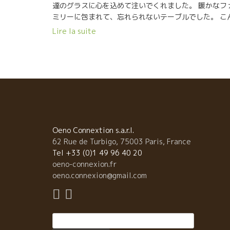
達のグラスに心を込めて注いでくれました。 暖かなフ
ミリーに包まれて、忘れられないテーブルでした。 こ
な暖かいファミリーが丹精を込めて造ったアレキサン
Lire la suite
ル・バンのワインにエモーションが伝わってくるのは
たり前だな、と思った。 全員の写真は、私の重い一眼
フのカメラで６歳のピエールが撮影してくれました。 
の女性は、今、マーク・ペノのセネシャリエールで働
ているミワコさんです。 そして、フロマージュには、
別なワインを開けてくれた。 アレキサンドルと同じく
AOC組織と裁判で勝訴サンテミリオンのCh-
Meylet2002シャトー・メレを開けてくれた。
Oeno Connextion s.a.r.l.
62 Rue de Turbigo, 75003 Paris, France
Tel +33 (0)1 49 96 40 20
oeno-connexion.fr
oeno.connexion@gmail.com
Rechercher :