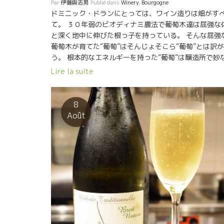
Par
伊藤與志男
Publié dans
Winery
,
Bourgogne
ドミニック・ドランにとっては、ワイン造りは畑がす
て。 ３０年弱のビオディナミ農法で葡萄木達は屈強な
と深く地中に伸びた根っ子を持っている。 そんな屈強
葡萄木が育てた“葡萄”はそんじょそこら“葡萄”とは訳
う。 根本的なエネルギーを持った“葡萄”は醸造所で妙
テクニックを必要としない。 収穫した葡萄を冷やすこ
Lire la suite
もしない。 （自然派の人達がよくやる発酵槽に入れる
に葡萄を冷やす作業） 天と地のエネルギーの含有量が
ップリ葡萄に詰まっている。 バクテリアに対しての抵
8
力、葡萄自身の治癒能力が違う。 発酵槽の下に入
Août
葡萄は除梗して、やや潰す。その上に除梗しない葡萄
を丸ごと入れる。 更にその上に除梗した葡萄を入れる
ともある。 下部の除梗・破砕したジュースが即発酵開
するので、二酸化炭素CO2を注入する必要もない。 勿
論、SO2酸化防止剤などは入れる必要が全くない。全
の自然、無添加、発酵槽に入れるのは 葡萄のみ。 除梗
古木や上級Cuveなどは手で葡萄粒を茎からとる作業を
ている。 （写真）：丸い枠がついた網の上に葡萄をお
て葡萄を転がすと粒だけが下に落ちていく。 （手作業
除梗網） 酵母はそれぞれの畑に住んでいた自然な自生