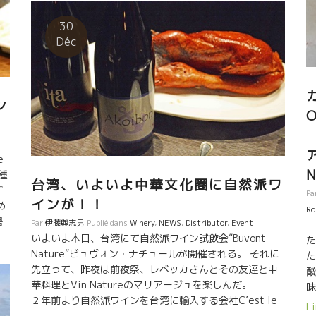
非、応援に行きましょう！！
。
30
ー
Déc
を
ジ
費
不
ン
発
O
純
ら
e
。
種
台湾、いよいよ中華文化圏に自然派ワ
デ
Pa
インが！！
め
Ro
暑
Par
伊藤與志男
Publié dans
Winery
,
NEWS
,
Distributor
,
Event
分
いよいよ本日、台湾にて自然派ワイン試飲会“Buvont
た
の
Nature”ビュヴォン・ナチュールが開催される。 それに
た
先立って、昨夜は前夜祭、レベッカさんとその友達と中
酸
華料理とVin Natureのマリアージュを楽しんだ。
味
の
２年前より自然派ワインを台湾に輸入する会社C’est le
体
Li
Vin セ・ル・ヴァンを設立したレベッカさん。 台湾での