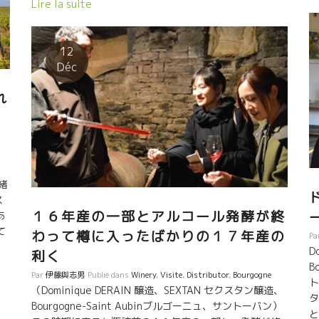
思
Lire la suite
自然派ワインを広げることに熱いPASSIONを燃やしてい
オ
る。 昨年、第一回のの自然派ワイン・イベント“Buvont
て
Nature”ビュボン・ナチュールを開催。 今年は２回目、
イ
12
４社のインポーターと合同で開催。 私は前日に台
る
Déc
湾にはいってきた。台湾料理と自然派ワインは完璧なマ
面
リアージュを体験。 台湾ソムリエール・コンクールで２
き
れ
年連続優勝したKennyケニーさんも合流。 台湾では、若
時
手のソムリエさん達は、自然派ワインに対するみょうな
る
偏見が全くない。 昨年の第一回自然派試飲会でも多くの
リ
ソムリエのプロ達が手伝ってくれた。 台湾には健全に広
ァ
がっていく素地ができている。 いよいよ、本格的に
る
緒
n
中華文化圏に自然派ワインが導入された。これからが面
ネ
ス
白い。 どんな人達と出逢い、どんな風に広がっていくの
だ
１６年産の一部とアルコール発酵が終
あ
か、ワクワクしてくる。 色んなタイプのワインを持
物
て
わって樽に入ったばかりの１７年産の
ち込んで台湾系中華料理に合わせた。 ミネラル感タップ
ら
Pa
ド
リのドミニック・ドゥランの白と、南仏の赤ワインがよ
D
守
利く
ロ
く相性が良かった。 特に抜群に相性が良かったの
B
Par
伊藤與志男
Publié dans
Winery
,
Visite
,
Distributor
,
Bourgogne
ュー
は、ミレンヌ・ブリュさんのカリニャン品種で醸すRita
ト
（Dominique DERAIN 醸造、SEXTAN セクスタン醸造、
レ
リタは凄かった。 回転する丸テーブルに次々と料理が運
タ
Bourgogne-Saint Aubinブルゴーニュ、サントーバン）
ま
ばれて、料理との相性を検証しながら楽しんだ。 最高の