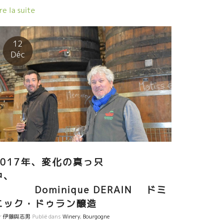
ワインで煮込んだもの。煮汁もでて旨味タップリ。
re la suite
ブルゴーニュの石灰質土壌からくるヨード系の
布ダシ系の旨味にピッタリの相性。 特にドランのサン
ーバンはミネラル感があるのでピッタリである。 勿
12
論、出汁系の和食には完璧にある。
Déc
2017年、変化の真っ只
中、
Dominique DERAIN ドミ
ニック・ドゥラン醸造
r
伊藤與志男
Publié dans
Winery
,
Bourgogne