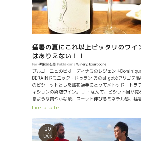
母のみで発酵。醸造・熟成中のSO2の添加はなし
★ピジャージ★ 発酵に葡萄をいれた初期の頃のピジャ
ジは、葡萄を潰してジュース出させてアルコール発酵
促進させてくれます。 何千年も前から行われているピ
ャージという葡萄を足で潰す作業です。 日本の一般消
者の方がこれを見ると。 『口に入れるものを、なんと
猛暑の夏にこれ以上ピッタリのワイ
清潔な、と思われるでしょう。』 これからアルコール
酵、そして樽熟成が行われます。 この長い熟成中に不
はありえない！！
物やバクテリアも含めてオリと共に熟成樽の底に沈め
Par
伊藤與志男
Publié dans
Winery
,
Bourgogne
れていきます。 最終的、底に沈めらたオリを取り除い
ブルゴーニュのビオ・ディナミのレジェンドDominiqu
て、クリアで美味しい安全なワインに仕上ていきます
DERAINドミニック・ドゥラン あのaligotéアリゴテ品
このまま瓶詰する訳ではありません。
のビシーットとした酸を逆手にとってメトッド・トラ
ィションの発泡ワイン。 ナ・なんて、ビシット目が覚
るような爽やかな酸、スーット伸びるミネラル感、猛
にシャンパンは いらない。 あの冗談ばかり飛ばして自
Lire la suite
と周りを笑わせるドゥランのエスプリそのもの！ 冗談
様な酸とミネラルで笑顔が爆発、猛暑も吹っ飛ぶ！！
Chut・・・・・Derain シュット ドゥラン
20
ブルゴーニュの石灰質からくるダシ汁のような旨味も
Déc
っている。 Eté Canicule, rien ne vaut le vin