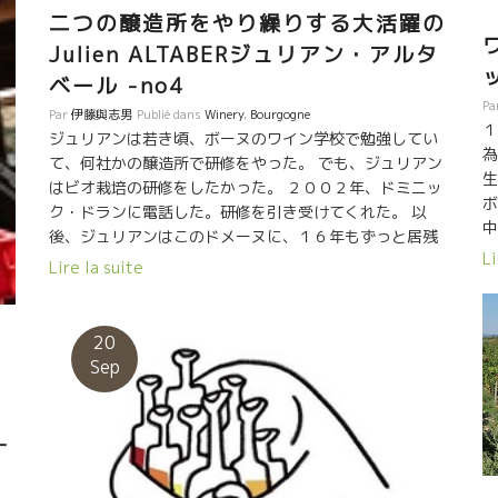
二つの醸造所をやり繰りする大活躍の
Julien ALTABERジュリアン・アルタ
ベール -no4
Pa
Par
伊藤與志男
Publié dans
Winery
,
Bourgogne
１
ジュリアンは若き頃、ボーヌのワイン学校で勉強してい
為
て、何社かの醸造所で研修をやった。 でも、ジュリアン
生
はビオ栽培の研修をしたかった。 ２００２年、ドミニッ
ボ
ク・ドランに電話した。研修を引き受けてくれた。 以
中
後、ジュリアンはこのドメーヌに、１６年もずっと居残
生
Li
っている。 2007年に自分独自のドメーヌ（醸造会社）
Lire la suite
ッ
を設立。Domaine Sextantドメーヌ・セクスタンであ
ら
る。 ジュリアンは自分のドメーヌをやりながらドミニッ
ク
ク・ドゥラン醸造でも働いていた。 そして、１年前よ
20
収
り、正式にドミニック・ドゥランが引退すると同時に、
Sep
だ
ドメーヌ・ドミニック・ドゥラン醸造の社長にも就任し
ド
た。 つまりジュリアンは、今、二つのドメーヌ醸造所の
トップを務めている。 ドミニック・ドゥランはコンセイ
-
ユ（指導者）の形でドメーヌに残っている。 実質上は、
毎日、変わらずに働いている。 ★ジュリアンの哲学★