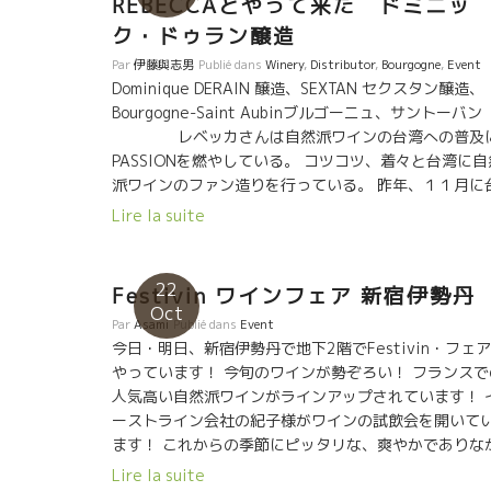
REBECCAとやって来た ドミニッ
すます進化しているフィリップ・パカレ。 ムッシュ・
ク・ドゥラン醸造
ノ・ノワール、世界中がフィリップのピノを評価して
た。 ★Dominique DERAINドミニック・ドラ
Par
伊藤與志男
Publié dans
Winery
,
Distributor
,
Bourgogne
,
Event
ブルゴーニュ・テロワールをビオ・ディナミ栽培を駆
Dominique DERAIN 醸造、SEXTAN セクスタン醸造、
して可能な限りピュアーに綺麗なピノを表現する
Bourgogne-Saint Aubinブルゴーニュ、サントーバン
Dominique DERAINドミニック・ドラン。
レベッカさんは自然派ワインの台湾への普及
★Philippe JAMBONフィリップ・ジャンボン ゼロ・
PASSIONを燃やしている。 コツコツ、着々と台湾に自
の超自然醸造を追究するPhilippe JAMBONフィリップ
派ワインのファン造りを行っている。 昨年、１１月に
ジャンボンでは、カトリーヌの愛情料理を頂いた
湾初の自然派ワイン試飲会“Buvons Nature”を開催し
Lire la suite
★Jean-Claude LAPALUジャン・クロード・ラパリュ 
女性である。 その記念すべき第一回目の“Buvons
メ品種の７変化の顔見せてくれて、究極の透明感、限
Nature”にドミニック・ドゥランが参加！？のはずか
なく水に近いEau Forte にたどり着いたジャンクロー
そう、冗談のような本当の話。 『台湾に出発するパリ
22
Festivin ワインフェア 新宿伊勢丹
ド・ラパリュJean-Claude LAPALU. ★Dard et
シャルル・ドゴ－ル空港でパスポートが切れている事
Oct
Riboダール・エ・リボ Aux Amisオザミ時代より何回
Par
Asami
Publié dans
Event
発覚。出発できず急遽ジュリアンに電話して、翌日に
逢っている。ファミリーのDard et Riboダール・エ・
今日・明日、新宿伊勢丹で地下2階でFestivin・フェ
理でジュリアンが台湾にやって来た。』 流石のドミニ
ボ、自然派の原点の一人。 ここでは、もう昼から夜ま
やっています！ 今旬のワインが勢ぞろい！ フランスで
ク。いつも冗談を飛ばして皆を笑わせてくれる。 その
一緒に楽しんだ。 今のフランスのビストロで最も愛さ
人気高い自然派ワインがラインアップされています！ 
は体を使っての冗談で笑わせてくれたドミニック。
ている醸造家ばかりだった。何故？自然派が広がって
ーストライン会社の紀子様がワインの試飲会を開いて
それでも一日遅れたので、代わりに私がドミ
るのか？ 彼らの生き方に触れたら直ぐ判る。人間とし
ます！ これからの季節にピッタリな、爽やかでありな
ック・ドゥランの面をかぶって代役。 翌日にジュリア
よく働き、よく遊び、多くの人に喜んでもらい、地球
ら心温まるキュベを試飲できます！ フランスで試飲に
が到着。 冗談のような本当の話し。
Lire la suite