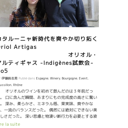
カタルーニャ新時代を爽やか切り拓く
riol Artigas
オリオル・
アルティギャス -Indigènes試飲会-
No5
r
伊藤與志男
Publié dans
Espagne
,
Winery
,
Bourgogne
,
Event
,
ussillon
,
Rhône
オリオルのワインを初めて飲んだのは３年前だっ
。 口に含んだ瞬間、あまりにもの完成度の高さに驚い
。 深み、柔らかさ、ミネラル感、果実味、爽やかな
、一流のバランスだった。 偶然には絶対にできない美
しさだった。 深い思慮と物凄い断行力を必要とする液
だった。 オリオルのことを知れば知るほどに凄いなと
re la suite