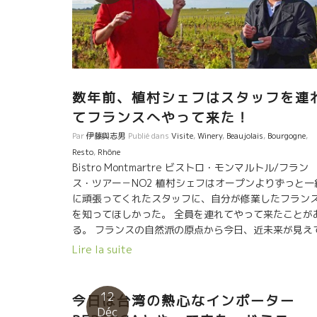
de Derain Une légende de Biodynamie Bourgogne,
c’est Dominique DERAIN. Le vin pétillant d’une
façon traditionnelle malgré une acidité de
l’aligoté. Une acidité merveilleuse, une fraîcheur
éclatante, une longue durée de la sensation
minérale!! Déjà pas besoin du champagne en
数年前、植村シェフはスタッフを連
canicule. Son vin est exactement un reflet de
てフランスへやって来た！
l’esprit de Derain: un blagueur agréable qui fait
Par
伊藤與志男
Publié dans
Visite
,
Winery
,
Beaujolais
,
Bourgogne
,
rire tout le monde. Une acidité et un minéral
Resto
,
Rhône
agréablement étonnants!! Autour de son vin, les
Bistro Montmartre ビストロ・モンマルトル/フラン
gens rigolent et rient en oubliant la chaleur de la
ス・ツアー－NO2 植村シェフはオープンよりずっと一
canicule!! Le vin de Derain efface la canicule!! So
に頑張ってくれたスタッフに、自分が修業したフラン
vin a […]
を知ってほしかった。 全員を連れてやって来たことが
る。 フランスの自然派の原点から今日、近未来が見え
くるような醸造元を歴訪した。 ★Yan Drieuイヤン・
Lire la suite
リュー 伝統のブルゴーニュのテロワールを斬新なアプ
ーチを続けて新風を始めたしYan Drieuイヤン・ドリ
を訪問。 ★Philippe PACALETフィリップ・パカ
12
今日は台湾の熱心なインポーター
名実ともにブルゴーニュを代表する醸造家になって、
Déc