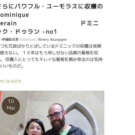
さらにパワフル・ユーモラスに収穫の
ominique
Derain ドミニ
ック・ドゥラン -no1
r
伊藤與志男
Publié dans
Winery
,
Bourgogne
つも冗談ばかりとばしているドミニックの収穫は笑顔
絶えない。 １８年はもう申し分ない品質の葡萄を収
。 収穫人にとってもキレイな葡萄を摘み取るのは気持
ちいいものだ。
re la suite
10
Mai