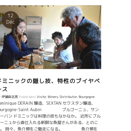
うようになった。新時代を築ける重要な人物だ。 オリ
ルはカタルーニャ地方でワイン醸造学校の先生も務め
いる。 フランスではありえないことだ。 フランスのワ
12
ン学校の先生で自然な手法でワインを造ることができ
Déc
人は皆無だ。 自然なワイン造りを科学的観点から真正
に取り組んでいる。 やっと、待ちに待った人物が出て
た。 彼女のアヌクは東洋系フランス人。 だらから、
々フランスに来てフランスの蔵を周って研究してい
。 フィリップ・パカレ、ドミニック・ドゥラン、フィ
ップ・ジャンボン、ラングロール、ヴァランタン・ヴ
レスなど 色んなタイプの醸造家と逢って勉強してい
。 何より人間性が良い。 山が好きで暇がればピレ
ーの山に入る。自然を尊重して心より愛している。 ま
ドミニックの隠し技、特性のブイヤベ
、キチットした醸造設備が整っているわけではない。
ース
理的要素が少しずつ整ってくるだろう。 色んな要素か
見て本気で将来が楽しみな人がでたものだ。 ずっと見
r
伊藤與志男
Publié dans
Visite
,
Winery
,
Distributor
,
Bourgogne
ominique DERAIN 醸造、SEXTAN セクスタン醸造、
りたい人だ。 2017年産も素晴らしかった。
ourgogne-Saint Aubin ブルゴーニュ、サン
ーバン ドミニックは料理の技もなかなか。 近所にブル
ーニュから直仕入れる新鮮な魚屋さんがある、とのこ
と。 時々、魚介類をご馳走になる。 魚介類を