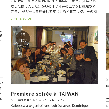
この時期に来ると瓶詰前の１６年産の一部と、発酵が終
ピ
ひと時だった。 台湾では第一人者のソムリエの
白
Li
わった樽に入ったばかりの１７年産の二つを比較試飲で
き
Kennyケニーさんの真剣に料理との相性を研究してい
きる。 ダジャレを連発して笑わせるドミニック、その横
ン
た。 彼らは世界中の超一流レストランで自然派ワインが
昆
いつものダジャレを薄笑いしながらモクモクと自分が醸
使
Lire la suite
供されているのを知っている。
ト
した１７年産を真剣に検証試飲を続けるジュリアン。こ
の二人は名コンビだ。 熱心なRebeccaレベッ
に
カさんは、このドゥランのミネラルがきいたブルゴーニ
ゼロ
13
然
ュが大好きだ。 １６年産と１７年産をどうしても試飲し
・
Nov
台
たかった。あまりにもの美味しさにレベッカもバーバラ
。
た
も驚く。 １６年産も素晴らしいできだった。１７年産は
ガ
更に充実していた。 色は薄めなのに、液体の旨味、酸と
り
。
ミネラル、果実味のバランスが絶妙な繊細さであった。
の
ジュリアンの醸造センスが光っている。 ピノのダイレク
が
トプレスのロゼ、白の軽いマセラッション。 ジュラ
も
代
方式の手で除梗の葡萄粒丸ご発酵など、トビッキリ美味
リ
アー
ッ
しい。 ウーン、Magnifique!!本当に素晴らしい！！
で
の
時
れ
イ
Premiere soirée à TAIWAN
い
い
ニ
て
が
ン
Par
伊藤與志男
Publié dans
Distributor
,
Event
に
出
Rebecca a organisé une soirée avec Dominique
Pa