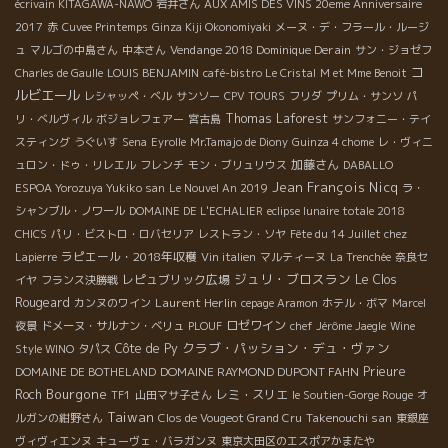
écrivain KITAGAWA-NAWO
岩井さん
AUX AMIS DES VINS 20eme Anniversaire
2017
赤
Cuvee Printemps
Ginza Kiji Okonomiyaki
メーヌ・デ・フラール・ルージ
Vendange 2018 Dominique Derain
ュ
マルゴの中島さん
中本さん
サン・ジョゼフ
コ
Charles de Gaulle
LOUIS BENJAMIN
café-bistro Le Cristal
M et Mme Benoit
ルビエール
レシャッペ・ベル
サンソー
CPV TOURS
フリダ
プリム・サンソ
パ
Thomas Laforest
リ・ベルヴィル
ボジョレフェアー
宮古島
サンフォニー・テイ
スティング
うぐいす
Sena
Eyrolle
Mr.Tamajo de Diony
Guinza 4 chome
レ・ヴィニ
加藤さん
ュロン・ドゥ・リレエル
フレンチ
モン・ブリュリウス
DABALLO
Jean François Nicq
ESPOA Yorozuya Yukiko san
Le Nouvel An 2019
ラ・
シャンブル・ノワール
DOMAINE DE L'ECHALIER
eclipse lunaire totale 2018
CHICS
パリ・ビストロ・ロバセリア
レストラン・ソヤ
Fête du 14 Juillet chez
ラピエール・2018年収穫
Lapierre
Vin italien
マルティーヌ
La Trenchée
奈良セ
ジュリ・ブロスラン
レピュブリック広場
Le Clos
イヤ
フランス決勝戦
Rougeard
Laurent Herlin
カンヌのワイン
cepage Aramon
ホテル・ボマ
Marcel
ロゼワイン
夜景
ドメーヌ・サルナン・ベリュ
PLOUF
chef Jérôme Jaegle
Wine
クラブ・パッション・デュ・ヴァン
Côte de Py
Style WINO
タパス
DOMAINE RAYMOND DUPONT FAHN
Prieure
DOMAINE DE BOTHELAND
Bourgone
Roch
レミ・スリエ
TF1
山田マサ子さん
le Soutien-Gorge Rouge
オ
Taiwan
Takenouchi san
ルガンの紺野さん
Clos de Vougeot Grand Cru
東銀座
ヴィヴィエンヌ
キューヴェ・バラガンヌ
東京大田区のエスポアかまたや