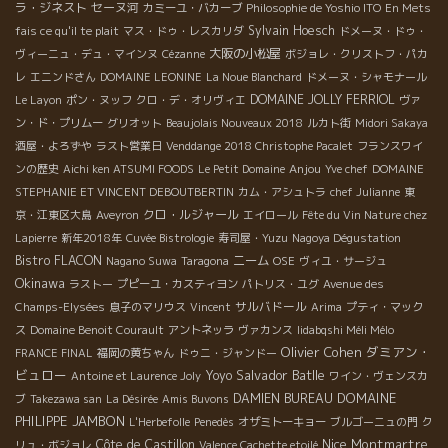
ラ・ジネスト
セーヌ河
カミーユ・バカーブ
Philosophie de Yoshio ITO
En Mets
Sylvain Hoesch
fais ce qu'il te plait
マス・ドゥ・レスカリダ
ドメーヌ・ドゥ・
大阪の小松屋
ヴィーニュ・デュ・マインヌ
Cézanne
ボジョレ・クリストフ・パカ
レ
エニンドさん
DOMAINE LEONINE
La Noue Blanchard
ドメーヌ・シャモナール
DOMAINE JOLLY FERRIOL
Le Layon
ポン・ヌッフ
クロ・デ・オリヴィエ
ヴァ
ン・ド・プリムー
グリオット
Beaujolais Nouveaux 2018
ルカト街
Midori Sakaya
酒屋・よろずや
ラスト営業日
Venddange 2018 Christophe Pacalet
フランスワイ
Anjou
ンの歴史
Aichi ken ATSUMI FOODS
Le Petit Domaine
Yve chef
DOMAINE
STEPHANIE ET VINCENT DEBOUTBERTIN
カム・アシュトラ
chef Julianne
東
クロ・ルジャール
京・江東区大島
Aveyron
エイロール
Fête du Vin Nature chez
Lapierre
新年2018年
Cuvée Bistrologie
寿司屋・Yuzu
Nagoya Dégustation
Bistro FLACON
ニーム
Nagano Suwa
Taragona
OSE
ヴィユ・サージュ
Okinawa
ラストー
プピーユ・カスティヨン
パトリス・ユグ
Avenue des
サルバドール
Champs-Elysées
息子のマリウス
Vincent
Arima
プティ・マック
ス
Domaine Benoit Courault
アントネッラ
ヴァカンス
Iidabqshi Méli Mélo
Olivier Cohen
ダミアン・
FRANCE FINAL
福岡の黄ちゃん
ドゥニ・ジャンドー
ビュロー
Salvador Batlle
Yoyo
Antoine et Laurence Joly
ワイン・ヴェンスカ
DOMAINE
DAMIEN BUREAU
ブ
Takezawa san
La Désirée
Amis Buvons
PHILIPPE JAMBON
L'Herbefolle
Penedès
オザミトーキョー
ブルゴーニュの門
ク
Nice
Montmartre
Côte de Castillon
リュ・ボジョレ
Valence Cachette etoilé