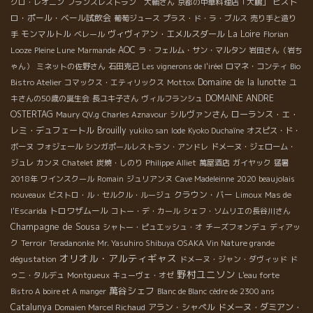
ビスト
クロ・レオニン
フランスレストラン 大輔さん
京都の中華料理店「大鵬」
ロ・ポール・ベール試飲会
葡萄ジュース
プラス・ド・ラ・ブルス
売り手と造り
モンマルトル
ヴィヴィアン・エメルスダール
La Loire
手
ベレール
Florian
AOC
Looze
Pleine Lune
Marmande
ラ・フェルム・サン・マルタン
岩田さん（岩ち
ゃん）
ミネットの佐野さん
石田克己
Les vignerons de l'iréel
ロマネ・コンティ
Bio
Domaine de la lunotte
Bistro Atelier
コマックス・エティリックス
Mottox
ユ
DOMAINE ANDRE
キさんの50歳の誕生会
長ユキ子さん
ヴィルフランシュ
OSTERTAG
シルヴァンさん
ローランス・エ・
Maury
QV.g
Charles Aznavour
レミ・デュフェートル
Brouilly
yukiko san
Iode
Kyoko Duchaîne
オスピス・ド・
ボーヌ
フォジェール
シンガポールレストラン・アンドレ
ドメーヌ・ジェローム・
ジュレ
カンヌ
Chatelet
炭焼・しのり
Philippe Alliet
萬屋酒店
ガイヤック
猛暑
2018年
ワインスクール
Romain
ジュリアンヌ
Cave Madeleinne
2020 beaujolais
クラウン・バー
nouveaux
ビストロ・ル・セルクル・ルージュ
Limoux
Mas de
トロワザムール
l'Escarida
コトー・デ・カール
シェフ・ソムリエの長谷川さん
Champagne de Sousa
シャトー・ピュエッシュ・オ
チーズフォンデュ
ディアッ
ク
Terroir
Teradanonke
Mr. Yasuhiro Shibuya
OSAKA Vin Nature grande
オリオル・アルティギャス
dégustation
ドメーヌ・ジャン・ダヴィッド
ド
野村ユニソン
ゥニ・タルデュ
Montgueux
キューヴェ・オゼ
L'eau forte
萬谷シェフ
Bistro A boire et A manger
Blanc de Blanc
cèdre de 2300 ans
Catalunya
アラン・シャペル
ドメーヌ・ダミアン・
Domaien Marcel Richaud