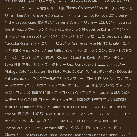
Mareschal
ロイック
リョウさん
Emmanuel Leroy
DOMAINE THOMAS ROUANET
Bistro Coinstot Vino
Ebisu
テラヴェール
今尾さん
坂田夫妻
オーリック社
こと
り
Tam Tam
Alain Chapelle
Abriou
コート・デュ・ローヌ
Pompois 2015
Jean-
Michel Lasbouygues
武道オンズ
Le Verre Vole
チャリティー
ピエモンテ
l'Estrada
イヤン・ベ
Avanti Popolo
オー・ラングドックのロックブラン村
Cuveé Le Rollier
ルトラン
シャンパーン・ジャック・ラセーニュ
Paris en août
Beaujolais blanc
ティエリー・ピュズラ
Fukuoka Kurume
Anniversaire de Mr ITO
居酒屋・ユメ
マス・ぺリセール
キチ神田
Grenache Blanc
Anne Paillet
ジロンナ三ツ星レストラ
Go san
ン「カン・ロカ」
ガヌヴァ醸造元
Sébastien David
リリアン・ボシェ
ニコラ・ルノー
サントヴィクトワール山
Seiya
神田
アルル
Uemura cherf
Malaga
Décès de
Sete
Restaurant En Mets Frais Ce Qu'Il Te Plaît
タン・タン
Katsuyama san
ジャン・フォワラ
ラングロールのエリックとマリー・ロー
共存
ール
ヴァラン
エマニュエル・ジブロ
トム・ゴティエ
Mizuki san
熊本
VINEXPO
タン・ヴァレス
新年2019年
ビストロ・ヴィヴィエンヌ
Vin Jaune
福岡の今尾さ
野村ユニソン諏訪本社
ん
モーリ
ＡＯＣ組織
コトー・デュ・レイヨン
酒本商店
Lapierre
Kevin Descombe
イザベル
Domaine Château du Rouet
Paris bistro
焼き鳥・しのり
SAGAN
cuvée Marcel Lapierre
レ・フラー・ルージュ
リュ・ド・
Vendange 2017
ラ・ペスト
Président Association Internationale de
Le
Sommeliers
フィロキセラ
Pacalet
料理人ユウジさん
戸田シェフ
パリの夜
Clown Bar
Château Cheval Blanc
Domaine Chamonard
Christian Binner
ポンポ