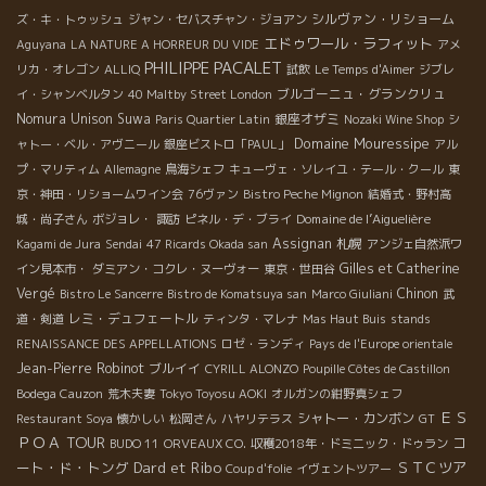
シルヴァン・リショーム
ズ・キ・トゥッシュ
ジャン・セバスチャン・ジョアン
エドゥワール・ラフィット
Aguyana
LA NATURE A HORREUR DU VIDE
アメ
PHILIPPE PACALET
リカ・オレゴン
ALLIQ
試飲
Le Temps d'Aimer
ジブレ
ブルゴーニュ・グランクリュ
イ・シャンベルタン
40 Maltby Street London
Nomura Unison Suwa
銀座オザミ
Paris Quartier Latin
Nozaki Wine Shop
シ
Domaine Mouressipe
ャトー・ベル・アヴニール
銀座ビストロ「PAUL」
アル
プ・マリティム
Allemagne
鳥海シェフ
キューヴェ・ソレイユ・テール・クール
東
京・神田・リショームワイン会
76ヴァン
Bistro Peche Mignon
結婚式・野村高
Domaine de l’Aiguelière
城・尚子さん
ボジョレ・
諏訪
ピネル・デ・ブライ
Assignan
札幌
Kagami de Jura
Sendai
47 Ricards Okada san
アンジェ自然派ワ
Gilles et Catherine
イン見本市・
ダミアン・コクレ・ヌーヴォー
東京・世田谷
Vergé
Chinon
Bistro Le Sancerre
Bistro de Komatsuya san
Marco Giuliani
武
レミ・デュフェートル
道・剣道
ティンタ・マレナ
Mas Haut Buis
stands
RENAISSANCE DES APPELLATIONS
ロゼ・ランディ
Pays de l'Europe orientale
Jean-Pierre Robinot
ブルイイ
CYRILL ALONZO
Poupille Côtes de Castillon
Bodega Cauzon
荒木夫妻
Tokyo Toyosu AOKI
オルガンの紺野真シェフ
ＥＳ
シャトー・カンボン
Restaurant Soya
懐かしい
松岡さん
ハヤリテラス
GT
ＰＯＡ TOUR
コ
BUDO 11
ORVEAUX CO.
収穫2018年・ドミニック・ドゥラン
ート・ド・トング
Dard et Ribo
ＳＴＣツア
Coup d'folie
イヴェントツアー