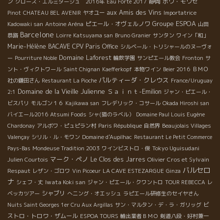
ン
静岡
ボワ・モワセ
クローズ・エルミタージュ 2016年
Eau Forte 2017
aux Amis des Vins
Pinot
CHATEAU BEL AVENIR
ヤオユー
Importatrice
Groupe ESPOA
ピエール・オヴェルノワ
Kadowaki san
Antoine Aréna
山田
Barcelone
恭路
Loirre
Katsuyama san
Bruno Granier
サンタン
ワイン「和」
Marie-Hélène BACAVE
CPV Paris Office
シルベール・トリシャールのヌーヴォ
Domaine Laforest
ー
Pourriture Noble
輪飲学園
サンピエール教会
Fronton
サ
ント・ヴィクトワール
Saint Chignan
Kaefferkopf
本物ワイン
Beier 2016
ＢＭＯ
パルティーダ・クレウス
社の鎌田さん
Restaurant La Pioche
France/Uruguay
Domaine de la Vieille Julienne
Ｓａｉｎｔ-Emilion
2:1
ジャン・ピエール・
ビスパリ
モルゴン１６
Kajikawa san
フレデリック・コサール
Okada Hiroshi san
バイエール2016
Atsumi Foods
シャ(猫のラベル）
Domaine Paul Louis Eugène
Chardonay
アルボワ・ピュピラン村
Paris République
自然界
Beaujolais Villages
Valençay
シリル・ル・モワン
Domaine d'Aupilhac
Restaurant Le Petit Commerce
Tokyo Uguisudani
Pays-Bas
Mondeuse Tradition 2003
ワインビストロ・俊
マーク・ペノ
Le Clos des Jarres
Olivier Cros et Sylvain
Julien Courtois
バルセロ
Respaut
レザン・ゴロワ
Vin Picoeur
LA CAVE ESTEZARGUE
Ginza
ナ
Iwata Koki san
シェフ・丈
ジャン・ピエール・クワントロ
TOUR REBECCA
レ
シャブリ
ベッカツアー
へニング・オエッシュ
ラピエール研修生のセイヤさん
ビ
Nuits Saint Georges 1er Cru Aux Argillas
サン・マルタン・デ・ラ・ガリッグ
ストロ・トロワ・ザムール
ESPOA TOURS
輸出業者ＢＭＯ
剣道八段・好村兼一