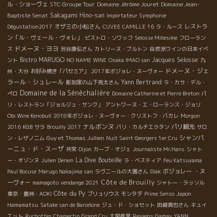
ル・ショーヴェ
STC Groupe Tour
Domaine Jérôme Jouret
Domaine Jean-
Baptiste Senat
Sakagami Hino-san
Importateur Symphonie
オザミの小松さん
レストラ
Dégustation2017
CUVEE CAMILLE 16
ラ・ルース
ン「ル・ヴェール・ヴォレ」
ビストロ・ソワッフ
Selosse Millesime
フローラン
ドメーヌ・ヨヨ
ス
渋谷康弘さん
カトリーヌ・ブルトン
自然派ワインの日本イベ
Bistro MARUGO
Jacques Selosse
ント
NO NAME WINE
Osaka IMAO san
九
ドメーヌ・ジェ
州・大分
お好み焼き「パセミア」
2017年ボジョレ・ヌーヴォー
ラール・シュレール
Yann Bertrand
彫刻家の山下亮太さん
ラ・カサ・デル・
Domaine de la Sénèchalière
ぺロ
Domaine Catherine et Pierre Breton
パ
リ・レストラン「ジョルジュ・サンク」
アントワーヌ・エ・ローランス・ジョリ
Obi Wine Kenobull
2018年ボジョレ・ヌーヴォー・クリストフ・パカレ
Morgon
ナルボンヌ
パリ観光
2016
KGB
サラ
Brouilly 2017
パリ・カルチエラタン
サロ
シャンパ
ン・レザノニム
Guy et Thomas Jullien
Nuit Saint Georgers 1er Cru
ーニュ・ド・スーザ
共栄
Dijon
カーブ・オジェ
Journaliste Mr.Hans
シャト
La Dive Bouteille
ー・オゾンヌ
Julien Derain
ラ・ベスティア
Feu Katsuyama
ボジョレー ・ヌ
Paul Bocuse
Marugo Nakajima san
ラヴニールの大園さん
Diak
Côte de Brouilly
ーヴォー
mamagoto
vendange 2021
シャトー・ラッソル
Côte du Py
東京・豊洲・AOKI
ブリュリウス
モンタダ
Prime Senso
Japon
Hamamatsu
Satake san de Barcelone
ジュ・ド・ショセット
田崎真也さん
キュイ
エット
Ruchottes Chamertin Grand Cru
大榮産業
Reviens Gamay
YANN