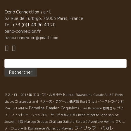
ョ からは今日はトマがスタンドに立っていた。 １８年は湿気の
為、病気で半分以上も生産量が減ってしまった。 マルセルは今日
Oeno Connextion s.a.r.l.
は山で家族スキーのため不在。 南ローヌの最古の自然派マルセル
62 Rue de Turbigo, 75003 Paris, France
はレジェンド的存在。ベテランの味は流石である。 マルセルの醸
Tel +33 (0)1 49 96 40 20
すグルナッシュ品種は特別だ。 マルセルは云う『グルナッシュは
oeno-connexion.fr
完熟しないと本当の良さが出てこないいんだ。』 (BMO社)
oeno.connexion@gmail.com
★Domaine Lapierre ラピエール家からはマチュが参加してい
た。 １８年は特別な年だった。品質も生産量も素晴らしい年だっ
た。葡萄がよく熟した年でもあった。 特に、Cuvée Marcelは時
Rechercher :
別だった。ガメ―品種がよく熟した時の美味しさも素晴らしい。
（野村ユニソン社） ☆薄めの中に特別にやさしい果実味
とミネラルを表現したスタイルも、やっぱり美味しい。 驚きのラ
ングロール文化圏内のこの二人、左から AD Vinum のセバステ
ィアン・シャティオン （BMO社）と Le Clos des Grillonsクロ・
Ramon Saavedra
デ・グリオンのニコラ・ルノー（ディオニ社）。 この二人のワイ
マス・ロー2013年
エスポア・よろずや
Claude ALIET
Paris
ンはグイグイ体に入ってしまう。 彼らのワインは感動的な美
bistro Chateaubriand
ドメーヌ・ラゲール
磯次郎
Rosé Grigri
イーストライン社
味しいさ！！
Domaine Damien Coquelet
Marius Laffitte
Cuvée Baragane
松井さん
プイ
イ・フィッセ
ア・シャッカン・サ・ビュル2016
Chéna
Minette Sano san
St
Joseph
上海
Marugo Groupe
Château Gaillard
Solutré
Aventure
Henind
ブリュ
フィリップ・パカレ
ノ・シュレール
Domaine de Vignes du Maynes