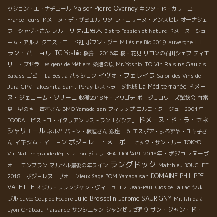
Maison Pierre Overnoy
ッション・エ・ナチュール
キンタ・ド・カリーユ
France Tours
ドメーヌ・デ・ザミエル
リタ
ラ・コリーヌ・アンスピレ
オーナシェ
丸山宏人
フルーリ
フ・シャヴィさん
Bistro Passion et Nature
ドメーヌ・ショ
ロー
ーム・アルノ
クロス・ロード社
ポワン・ジェ
Millésime Bio 2019
Auvergne
ラン・バニョル
ITO Yoshio
桜島 2016年
桜・花見
リヨンの石田シェフ
ティエ
Vin Raisins Gaulois
リー・プゼラ
Les gens de Métiers
築地の魚
Mr. Yoshio ITO
イヴォ・フェレイラ
Babass
ゴビー
La Bestia
パッション
Salon des Vins de
CPV Takeshita
La Méditerranée
ドメー
Jura
Saint-Peray
レストラーダ地域
ヌ・ジェローム・ソリーニ
収穫2018年・アリゴテ
ボージョロワーズ試飲会
竹富
島・星のや・吉村さん
BMO Yamada san
フィリップ
エルミｒタージュ 2001年
ドメーヌ・ド・ラ・セネ
FOODAL
ビストロ・イタリアンレストラン「グシテ」
シャリエール
ネルハ
バトン・板垣さん
銀座 ６
エスポア・よろずや・ユキ子さ
ボジョレー・ヌーボー
マキシム・マニョン
ん
ピック・サン・ルー
TOKYO
2018年・ボジョレヌーヴ
Vin Nature grande dégustation
ジュリ
BEAUJOL'ART
ラングドック
ォー
モンブラン
マルセル最後の年ワイン
Matthieu BOUCHET
DOMAINE PHILIPPE
2018 ボジョレヌーヴォー
Vieux Sage
BOM Yamada san
VALETTE
オジル・フランジャン・ヴィニュロン
Jean-Paul
Clos de Taillac
シルー
Julie Brosselin
Jerome SAURIGNY
ブル
cuvée Coup de Foudre
Mr. Ishida à
サン・ジャン・ド・
Lyon
Château Plaisance
サンシニャン
シャンゼリゼ通り