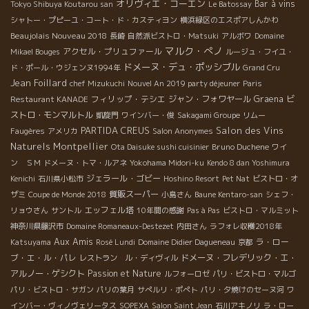
オリヴィエ・コーエン
Bar à vins
Tokyo Shibuya Koutarou san
Le Batossay
シャトー・プピーユ・コート・ド・カスティヨン
横浜緑区のエスポアしんかわ
Beaujolais Nouveau 2018
長崎
自然派ビストロ・Matsuki
アルボワ
Domaine
マルク・ぺノ
アクセル・プリュファール
Mikael Bouges
ルージュ・フイユ・
ドメーヌ・デュ・ポッシブル
ド・ポール・ウジェンヌ1994年
Grand Cru
Jean Foillard
chef Mizukuchi
Nouvel An 2019 party déjeuner
Paris
フィリップ・テシエ
ジャン・フォワヤール
Graena
ビ
Restaurant KANADE
ストロ・モンマルトル
凱旋門
ワインバー・俊
Sakagami Groupe
リムー
PARTIDA CREUS
Salon des Vins
Faugères
アメリカ
Salon Anonymes
Naturels Montpellier
Bruno Duchene
Ota Daisuke sushi cuisinier
ワイ
ン ＳＭ
ドメーヌ・トマ・ルアネ
Yokohama Midori-ku
Kendo 8 dan Yoshimura
ジェラール・ゴビー
Kenichi
石川県小松市
Hoshino Resort
Pet Nat
ビストロ・オ
質販スーパー
ザミ
Coupe de Monde 2018
小島さん
Baune Kentaro-san
シェフ・
エッフェル塔
リョウさん
サントル
10年間の感謝
Pas à Pas
ビストロ・マルミット
神奈川県藤沢市
Domaine Romaneaux-Destezet
内田さん
ラフォレ収穫2018年
Aux Amis
ラ・ロー
Katsuyama
Rosé Lundi
Domaine Didier Dagueneau
京都
ブ・エ・ル・パレ
ドメーヌ・フレデリック・エ・
レストラン ル・ディヴィル
アルノー・ゲシクト
Passion et Nature
ルフォーロゼ
パリ・ビストロ・マルゴ
パリ・ビストロ・サガン
パリの葉月
サぺルリ・ポぺト
パリ・夕焼けのセーヌ河
ワ
インバー・ヴィノヴェリータス
SOPEXA
Salon Saint Jean
石川アキノリ
ラ・ロー