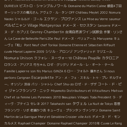
ビストロ・シャンブルノワール
Domaine du Matin Calme
DURIEUX
銀座4丁目
オーリックスの橋元さん
アヴェク・ル・タン
OFF
Château Meylet 2002
Nomura
エクサン・プロヴァンス
Naoko
シャルルド・ゴール
La Mise au Verre
saumur
ペルピニャン
Village Montpeyroux
ドメーヌ・セクスタン
Sancerre
ドメー
Gevrey-Chambertin
台湾自然派ワイン試飲会
ヌ・デ・カプリエ
作家・リンさ
ん
La Cave de Belleville Paris20e
Paul
ドメーヌ・ベリュアール
Maruyama
キュ
ーヴェ「和」
Pont Neuf
chef Torikai
Domaine Etienne et Sébastien Riffault
シリル・アロンゾ
cuvée Marcel Lapierre 2009
アンヴァリッド
マジエール
Nomura Unison
Château Poupille
ラフォレ・ヌーヴォー18
カタロニア
ロランス・アリアス
竹ちゃん
ロゼ・グリグリ
ドメール・レ・オート・テール
Famille Lapierre
son fils Marius
GINZA 6
ロー・フォルト
藤木さん
Si nous
Escarpolette
parlions Carignan
アン・メ・フェ・スキル・トゥ・プレ
オルヴォ
Chef Shu-zo
コート・ド・ピ
ー、オリゾン
渋谷
パリ・シャトレ
ロゼ・ド・ザザ
ィ
ジャンフランソワ・ニック
Miyamoto
Distributeurs et Viticulteurs
Matsuo
Chef et sa femme
Les Pyrenees
2018 Beaujolais Villages
Toda President
ラ・デ
タヴェル
ィーヴ・ブテイユ
セレネ
2017
Takahashi san
La Nuit de Tokyo
思想
フランソワ・リボ
老舗かつ吉
キューヴェ・プランタン
ヴァンサン
Domaine Saint
Martin de La Garrigue
Meryl et Géraldine Croizier
ville Asti
ドメーヌ・ド・モン
Raphael Champier
カルメス
Domaine Raphael Champier
2018年
Cuvee Le Rang