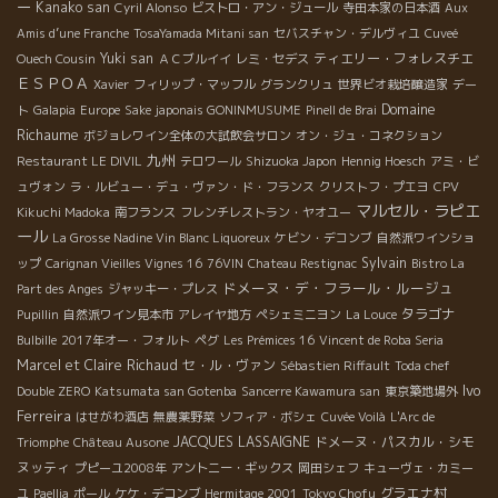
ー
Kanako san
Cyril Alonso
ビストロ・アン・ジュール
寺田本家の日本酒
Aux
Amis d’une Franche
TosaYamada Mitani san
セバスチャン・デルヴィユ
Cuveé
Yuki san
ティエリー・フォレスチエ
Ouech Cousin
ＡＣブルイイ
レミ・セデス
ＥＳＰＯＡ
Xavier
フィリップ・マッフル
グランクリュ
世界ビオ栽培醸造家
デー
Domaine
ト
Galapia
Europe
Sake japonais GONINMUSUME
Pinell de Brai
Richaume
ボジョレワイン全体の大試飲会サロン
オン・ジュ・コネクション
九州
Restaurant LE DIVIL
テロワール
Shizuoka Japon
Hennig Hoesch
アミ・ビ
ュヴォン
ラ・ルビュー・デュ・ヴァン・ド・フランス
クリストフ・プエヨ
CPV
マルセル・ラピエ
Kikuchi Madoka
南フランス
フレンチレストラン・ヤオユー
ール
La Grosse Nadine Vin Blanc Liquoreux
ケビン・デコンブ
自然派ワインショ
Sylvain
ップ
Carignan Vieilles Vignes 16
76VIN
Chateau Restignac
Bistro La
ドメーヌ・デ・フラール・ルージュ
Part des Anges
ジャッキー・プレス
タラゴナ
Pupillin
自然派ワイン見本市
アレイヤ地方
ペシェミニヨン
La Louce
Bulbille
2017年オー・フォルト
ペグ
Les Prémices 16
Vincent de Roba Seria
Marcel et Claire Richaud
セ・ル・ヴァン
Sébastien Riffault
Toda chef
Ivo
Double ZERO
Katsumata san Gotenba
Sancerre Kawamura san
東京築地場外
Ferreira
はせがわ酒店
無農薬野菜
ソフィア・ボシェ
Cuvée Voilà
L'Arc de
JACQUES LASSAIGNE
ドメーヌ・パスカル・シモ
Triomphe
Château Ausone
ヌッティ
プピーユ2008年
アントニー・ギックス
岡田シェフ
キューヴェ・カミー
グラエナ村
ユ
Paellia
ポール
ケケ・デコンブ
Hermitage 2001
Tokyo Chofu