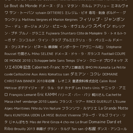
Le Bout du Monde
ドメーヌ・デュ・マタン・カルム
ミネルヴォ
アブリュー
ワ
サン・トーバン
sylvain DITTIERES
ミレジム・ビオ
寿司・刺身
ボルドー・グ
フィリップ・ジャンボン
ランクリュ
Mathieu Vergnes et Marion Kergines
スペイン
メゾン・ピエール・オヴェルノワ
フー・デュ・ボージョ
オレリア
ン・プチ
ブルノ・グラニエ
Fujiwara Shuntaro
Côte de Malepère
ラ・トォルトゥ
ーガ
ザ・コンコルド・ワイン・クラブ
プルミエクリュ・ラ・ペリエール
ドメー
ヌ・クリスチャン・ビネール
横須賀
インポーター「アヴニール社」
Stéphanie
Roussel
竹間さん
Miho
SELENE
ドメーヌ・ドゥ・ラ・ガランス
Football COUPE
ス
DE MONDE 2018
L'Echappee belle
Sans Temps
ジャン・クロード
プロヴォッケ
リエ400年記念
Cabernet-Franc
カプリエ醸造元
BMO Mr.Kamata
La Petite
ダミアン・コクレ
Aux Amis Komatsu san
cuvée Cailloutine
DOMAINE
CHRISTIAN BINNER
2018年収穫・レオニス
豊通食料株式会社
Calim
Rosé
ヤニック・アミ
Métisse
ボデグイジャ・デ・ラル・ラド
カナダ
Les Etats-Unis
Eric KAMM
ロ
François Lemarié
ハリーズ・バー・パリ
梶川さん
Cachette
Masa chef
vendange 2018 Lapalu
フランス・ツアー
RINCE GUERLUT
L'Ecume
フランソワ・ルマリエ
La Grande Motte
Alpes-Maritimes
Fête du Vin Nature
Paris KUNITORA UDON
LA MISE
Bistrot VIvienne
ブラーヴ・マルゴ
ワイン・リ
Domaine Dard et
タ
じゃんぼもち
Mas del Périé
Ginza 4 cho-me
Le Bruel
Ribo
小松屋
Brouilly 2013
串揚げ
グラン・ラルグ
Tan san
ダンス・アンコール