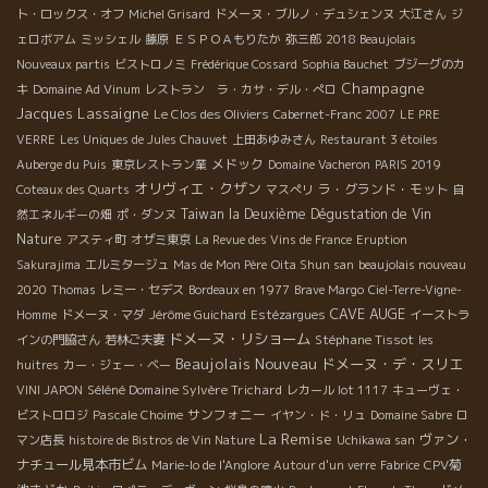
ト・ロックス・オフ
Michel Grisard
ドメーヌ・ブルノ・デュシェンヌ
大江さん
ジ
ェロボアム
ミッシェル
藤原
ＥＳＰＯＡもりたか
弥三郎
2018 Beaujolais
Nouveaux partis
ビストロノミ
Frédérique Cossard
Sophia Bauchet
ブジーグのカ
Champagne
キ
Domaine Ad Vinum
レストラン ラ・カサ・デル・ぺロ
Jacques Lassaigne
Le Clos des Oliviers
Cabernet-Franc 2007
LE PRE
VERRE
Les Uniques de Jules Chauvet
上田あゆみさん
Restaurant 3 étoiles
メドック
Auberge du Puis
東京レストラン業
Domaine Vacheron
PARIS 2019
オリヴィエ・クザン
ラ・グランド・モット
Coteaux des Quarts
マスぺリ
自
Taiwan la Deuxième Dégustation de Vin
然エネルギーの畑
ポ・ダンヌ
Nature
アスティ町
オザミ東京
La Revue des Vins de France
Eruption
Sakurajima
エルミタージュ
Mas de Mon Père
Oita Shun san
beaujolais nouveau
2020
Thomas
レミー・セデス
Bordeaux en 1977
Brave Margo
Ciel-Terre-Vigne-
CAVE AUGE
Homme
ドメーヌ・マダ
Jérôme Guichard
Estézargues
イーストラ
ドメーヌ・リショーム
Stéphane Tissot
インの門脇さん
若林ご夫妻
les
Beaujolais Nouveau
ドメーヌ・デ・スリエ
huitres
カー・ジェー・ベー
Séléné Domaine Sylvère Trichard
VINI JAPON
レカール lot 1117
キューヴェ・
サンフォニー
ビストロロジ
Pascale Choime
イヤン・ド・リュ
Domaine Sabre
ロ
La Remise
ヴァン・
マン店長
histoire de Bistros de Vin Nature
Uchikawa san
ナチュール見本市ビム
CPV菊
Marie-lo de l'Anglore
Autour d'un verre
Fabrice