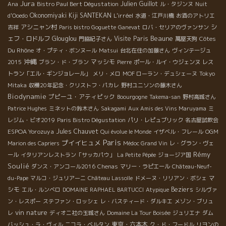
Jura
Bistro Paul Bert Dégustation
Julien Guillot
Ana
ル・タジンヌ
Nuit
Okonomiyaki Kiji SANTEKAN
L'irréel
d'Ooedo
水道・江戸川橋
お酒のアトリエ
アシニャン村
シ
吉祥
Paris bistro Goguette
Ganevat
ロバ・セリアのヴァンサン
Beaune
ェフ・ロドルフ
Glouglou
Visite Paris
Côtes
門脇紀子さん
萬屋天狗
Du Rhône
オ・プティ・ボンヌール
Matsui
台北在住の加藤さん
ヴィンテージュ
沖縄
マッシモ
2015
ブラン・ド・ブラン
Pierre
ポール・ルイ・ウジェンヌ
レス
トラン「エル・ギンジョレール」
メリ・メロ
MOF ローラン・デュシェーヌ
Tokyo
Mitaka
収穫20年記念・クリストフ・パカレ
野村ユニソンの藤木さん
Biodynamie
プピーユ・アティピック
Boourgogne
Takema-san
野村高城さん
Patrice Hughes
ミネットの鈴木さん
Sakagami
Aux Amis des Vins Maruyama
ミ
レジム・ビオ2019
Paris Bistro Dégustation
パリ・レピュブリック
名古屋試飲会
ESPOA Yorozuya
Jules Chauvet
Qui évolue le Monde
イザベル・フレール
OGM
Paris
プイイヒュメ
Marion des Capriers
Médoc Grand Vin
レ・グラン・ヴェ
Rémy
ール
イタリアンレストラン「サッカパウ」
La Petite Pépée
ジョージア国
Soulié
ダンス・アンコール2016
Chenas
マリー・ラピエール
Château-Neuf-
マ
du-Pape
マルコ・ジュリアーニ
Château Lassolle
ドメーヌ・リリアン・ボシェ
シモ
Beziers
エル・ルンベロ
DOMAINE RAPHAEL BARTUCCI
Atypique
シルヴァ
ン・レスポー
ステファン・ロッシェ
レ・バスティード・ダルキエ
メゾン・ブリュ
vin nature
レ
ディオニ社の玉城さん
Domaine La Tour Boisée
ジュリエナ
ダム
東京・六本木
バッシュ・ラ・ヴィル
ニコラ・ベルタン
ク・ド・フードル
リヨンの