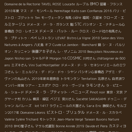
BMO
Domaine de la Rectorie
TAVEL ROSE
Loucate
ルーブル
猛暑・フランス
Kato san
2018年夏
マス・ド・モンペール
Hermitage
Confianza 2016
パリ・ビ
cidre
クローズ・エ
ストロ・ゴグットゥ
Ten
モーヴェータン
有馬
福岡・久留米
STC
ルミタージュ
ドメーヌ・ド・ラ・ガランス
鮨
パシオン・エ・ナチュール心
ドメーヌ・パット・ルー
斎橋店
クロ・レオニヌ
クロス・ロード社の有馬さん
ラ・プティトゥ・ペペ
レストラン
LEVAT
Bistro La Vigne
2018 Salon des Vins
Natures à Angers
八丈島
オフ
Cuvée Le Jambon・Blanchard
鍋
シ・ヌ・パルリ
後藤アキ子さん
オン・カリニャン
レ・ザノ二ム
2018 Beaujolais Nouveaux au
COSMIC
Japon
Nishio san
シャルドネ
Morgon 16
川村さん
châtaignier de 600
ans
ミズキさん
Vini Sud Montpellier
ドメーヌ・ド・ラ・セネシャリエールのミワ
コさん
レ・ミュルジェ・デ・ドン・ドゥ・シヤン
パシオン心斎橋店
アザミ・デ・
ヴァンの丸山さん
2019年新年昼食会
トラモンタン
Tentation
北原さん
自然派ワ
ラモンさん
インバー祥瑞
ツアー・エスポア
クロ・ドゥ・ヴージョ
ラ・ピエー
ドメーヌ・ラ・プティット・べニューズ
ル・ショード
Pinot noir
東京・文京
ア
ベジエ
グヤーナ村
カリム
横浜・緑区
宮川さん
Société SAKAGAMI
ドゥニー・デ
Sara
シャン
ルバレーズ lot 1417
ラヴェニールの大園さん
Eric
勝俣さん
モルゴ
ビストロ・ブリュタル
Domaine Léonis
ン2017年
ドメーヌ・ル・スカラベ
Valérie
Sylère Trichard
モトックス
Jean-Marie Vergé
Taiwan Buvons Nature
カスティヨ
2018
BMO聖子さん
マサル式選別
Bonne Année 2019
Davide et Piera