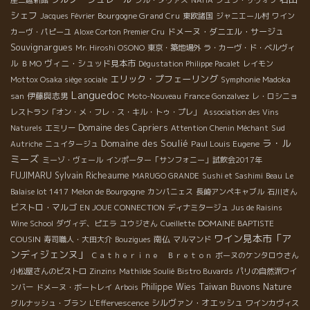
座三越新館
ジル・ダヴァス
NAHA
ジュラ・サヴォワ
シェフ
Bourgogne Grand Cru
Jacques Février
東欧諸国
ジャニエール村
ワイン
ドメーヌ・ダニエル・サージュ
カーヴ・パピーユ
Aloxe Corton Premier Cru
Souvignargues
Mr. Hiroshi OSONO
東京・築地場外
ラ・カーヴ・ド・ベルヴィ
ヴィニ・シュッド見本市
ル
ＢＭО
Dégustation Philippe Pacalet
レイモン
エリック・プフェーリング
Mottox Osaka siège sociale
Symphonie Madoka
Languedoc
伊藤與志男
san
Moto-Nouveau
France Gonzalvez
レ・ロシニョ
レストラン「オン・メ・フレ・ス・キル・トゥ・プレ」
Association des Vins
Domaine des Capriers
Sud
Naturels
エミリー
Attention Chenin Méchant
ラ・ル
Domaine des Soulié
Paul Louis Eugene
Autriche
ニュイタージュ
ミーズ
ミーゾ・ヴェール
インポーター「サンフォニー」試飲会2017年
FUJIMARU
Sylvain Richeaume
MARUGO GRANDE
Sushi et Sashimi
Beau
Le
Balaise lot 1417
Melon de Bourgogne
カンパニェス
長崎アンペキャブル
石川さん
ビストロ・マルゴ
EN JOUE CONNECTION
ディナミタージュ
Jus de Raisins
DOMAINE BAPTISTE
Wine School
ダヴィデ、ピエラ
ユウジさん
Cueillette
ワイン見本市「ア
COUSIN
南仏
寿司職人・大田大介
Bouzigues
マルマンド
ンディジェンヌ」
Ｃａｔｈｅｒｉｎｅ Ｂｒｅｔｏｎ
ボーヌのケンタロウさん
小松屋さんのビストロ
Zinzins
Mathilde Soulié
Bistro Buvards
パリの自然派ワイ
Taiwan Buvons Nature
Philippe Wies
ンバー
ドメーヌ・ボートレイ
Arbois
シルヴァン・オエッシュ
グルナッシュ・ブラン
L'Effervescence
ワインカヴィス