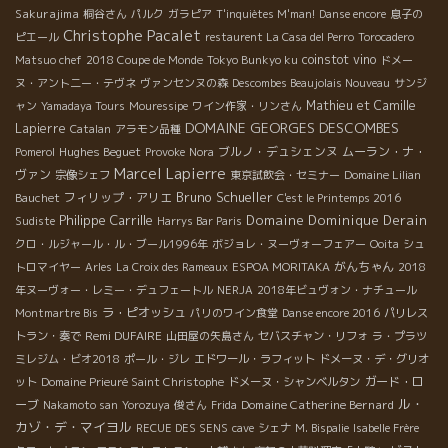
Sakurajima
桐谷さん
パルク
ガラピア
T'inquiètes M'man!
Danse encore
息子の
Christophe Pacalet
ピエール
restaurent La Casa del Perro
Torocadero
coinstot vino
Matsuo chef
2018 Coupe de Monde
Tokyo Bunkyo ku
ドメー
ヌ・アント二ー・テヴネ
ヴァンセンヌの森
Descombes Beaujolais Nouveau
サンジ
Mathieu et Camille
ャン
Yamadaya Tours
Mouressipe
ワイン作家・リンさん
DOMAINE GEORGES DESCOMBES
Lapierre
Catalan
アラモン品種
Hughes Beguet
ブルノ・デュシェンヌ
ムーラン・ナ・
Pomerol
Provoke
Nora
Marcel Lapierre
ヴァン
宗像シェフ
東京試飲会・セミナー
Domaine Lilian
Bruno Schueller
フィリップ・アリエ
Bauchet
C'est le Printemps 2016
Philippe Carrille
Domaine Dominique Derain
Sudiste
Harrys Bar Paris
クロ・ルジャール・ル・ブール1996年
ボジョレ・ヌーヴォーフェアー
Ooita
シュ
がんちゃん
トロマイヤー
Arles
La Croix des Rameaux
ESPOA MORITAKA
2018
年ヌーヴォー・レミー・デュフェートル
NERJA
2018年ビュヴォン・ナチュール
ラ・ピオッシュ
Montmartre Bis
パリのワイン食堂
Danse encore 2016
パリレス
Remi DUFAIRE
トラン・奏で
山田屋の矢島さん
セバスチャン・リフォ
ラ・プラツ
ミレジム・ビオ2018
ポール・ジレ
エドワール・ラフィット
ドメーヌ・デ・グリオ
ガード・ロ
ット
Domaine Prieuré Saint Christophe
ドメーヌ・シャンベルタン
ル・
ーブ
Domaine Catherine Bernard
Nakamoto san
Yorozuya
俊さん
Frida
カゾ・デ・マイヨル
RECUE DES SENS
cave
シェナ
M. Bispalie
Isabelle Frère