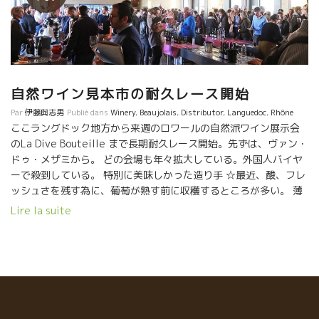
自然ワイン見本市の耐久レース開始
Par
伊藤與志男
Publié dans
Winery
,
Beaujolais
,
Distributor
,
Languedoc
,
Rhône
ここラングドック地方から来週のロワールの自然派ワイン展示会
のLa Dive Bouteille まで長期耐久レース開始。先ずは、ヴァン・
ドゥ・メザミから。 どの会場も年々拡大している。外国人バイヤ
ーで殺到している。 特別に美味しかった造り手 ☆最近、酸、フレ
ッシュさを残す為に、葡萄が熟す前に収穫するところが多い。 薄
め、軽めのワインが多い。 でも、完熟させた葡萄を仕込んだワイ
Lire la suite
ンの美味しさにこだわる蔵元もいる。 特別に文句なしに美味し
い。 ★Domaine de La Garance ドメーヌ・ドゥ・ラ・ガランス
のピエール。 ベテランの技が光るピエールのワイン。濃縮感あり
ながらも体に沁み渡って行く液体。 文句なしの美味しいさ。熟し
ながらも樹齢の古さからくる酸がキッチリ乗っている。 Les
Armièresレザルミエールは特別なワインだ。 （問合せはディオ
ニ社） ★Domaine Marcel Richaud ドメーヌ・マルセル・リシ