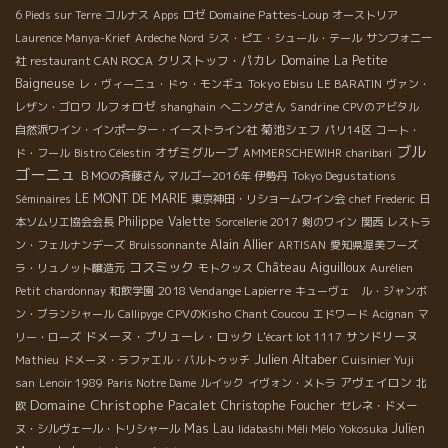
Domaine Pattes-Loup
6 Pieds sur Terre
コルナス
Apps
ロゼ
オーストリア
Laurence Manya-Krief
Ardeche Nord
シス・ピエ・シュール・テール
サンフォニー
クリストッフ・パカレ
Domaine La Petite
社
restaurant CAN ROCA
Baigneuse
Tokyo Ebisu
レ・ヴィーニュ・ドゥ・モンギュ
LE BARATIN
ヴァン・
ルフォロゼ
Sandrine
レザン・ゴロワ
shanghain
へニングさん
CPVのアビタル
菊池シェフ
自然派ワイン・インポーター・イーストライン社
パリ14区
コート・
ブル
オザミグループ
ド・フール
Bistro Célestin
AMMERSCHEWIHR
charibari
ゴーニュ
ＢＭОの斉藤さん
マルゴー2016年
伊勢丹
Tokyo Degustations
LE MONT DE MARIE
Séminaires
東京神田・リショームワイン会
chef Frederic
日
Philippe Valette
本ソムリエ協会会長
Sorcellerie 2017
剣のワイン
関西
レストラ
Alain Allier
ン・フェルナンデーズ
Bruissonnante
ARTISAN
愛知県渥美フーズ
コスミック
Château Aiguilloux
ラ・リュノット醸造元
モトクッス
Aurélien
2018 Vendange Lapierre
Petit
chardonnay
和飲学園
キューヴェ ル・ジャンボ
ン・ブランシャール
Callipyge
CPVのKisho
Chant Coucou
エドワード
Acignan
マ
ドメーヌ・プリューレ・ロック
サンドリーヌ
リー・ローズ
L'écart lot 1117
Julien Altaber
Mathieu
ドメーヌ・ラファエル・バルトゥッチ
Cuisinier Yuji
アヴェイロン
san
Lenoir 1989
Paris Notre Dame
ルイック
イヴォン・メトラ
北
Domaine Christophe Pacalet
Christophe Foucher
欧
セレネ・ドメー
Mas Lau
Julien
ヌ・シルヴェール・トリシャール
Iidabashi Méli Mélo
Yokosuka