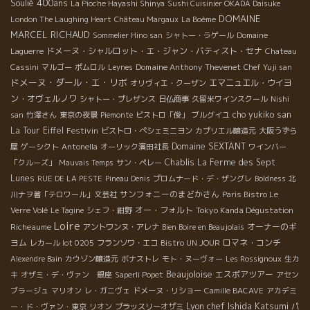
Soulié 400ans
La Pioche Hayashi Shinya
Sushi Cuisinier OKADA Daisuke
DOMAINE
London The Laughing Heart
Château Margaux
La Boème
MARCEL RICHAUD
Sommelier Hino san
シャトー・ラゲール
Domaine
ドメーヌ・シャルロット・エ・ジャン・バティスト・セナ
Laguerre
Chateau
Domaine Anthony Thevenet
Cassini
マルゴー
ポムロル
Leynes
Chef Yuji san
ドメーヌ・ダール・エ・リボ
エマニュエル・ウイヨ
オリヴィエ・クーザン
ン・オヴェルノワ
シャトー・プレザンス
日仏商事
久留米ワインスクール
Nishi
cho yukiko san
san
竹澤さん
東京の夜景
Piemonte
ビストロ「俊」
ブルグイユ
La Tour Eiffel
Festivin
ビストロ・ペシェミニヨン
カプリエル醸造元
大阪うずら
Domaine SEXTANT
屋
ゲーシクト
Antonella
オーリック濱田社長
ワインバー
Chablis
La Ferme des Sept
「クルーズ」
Mauvais Temps
サン・ペレー
Lunes
RUE DE LA PESTE
Pineau Denis
プロムナード・デ・ザングレ
Boldness
北
サンフォニーのまどかさん
川ナヲ著「テロワール」文芸社
Paris Bistro Le
オー・フォルト
Tokyo Kanda Dégustation
Verre Volé
Le Tagine
シェフ・紺野
Loire
Richeaume
オーナーのギ
アントワンヌ・アレナ
Bien Boire en Beaujolais
ヨム
ロマネ・コンチ
レカール lot 0205
フランソワ・エコ
Bistro UN JOUR
Alexendre Bain
カウゾン醸造元
ボナストレ
モト・ヌーヴォー
Les Rossignoux
生カ
Beaujoloise
エスポアツアー
キ
オザミ・デ・ヴァン 銀座
Saperli Popet
アセン
ブラージュ
マリオン
レ・ガニヴェ
ドメーヌ・リショー
Camille BACAVE
アカデミ
Lyon chef Ishida Katsumi
ー・ド・ヴァン・東京
リオン
ブラッスリーオザミ
パ