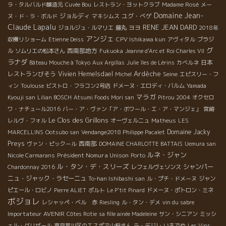
ラ・タルバルド醸造元
Cuvée Bou
レストラン・ヨットクラブ
Madame Rosé
メー
Domaine Jean-
ジョルディ
ユグ・べゲ
ヌ・ド・ラ・ボルド
マキシムス
Claude Lapalu
RENE JEAN DARD
ヨヨ
ジョルジュ・ルマリエ
藤丸
2018年
アンジェ
収穫リショーム
Etienne Deiss
CPV Ishikawa kun
アヴィタル
ブラジ
グ
西南部地方
ル
ソムリエの松本さん
Fukuoka
Jeanne d'Arc et Roi Charles VII
ラナダ
日本
Bâteau Mouche à Tokyo
Aux Argillas
Julie
îles de Lérins
カベルネ
Ardèche
レストランびそう
Vivien Hemelsdael
Seine
Michel
エピスリー・フ
ィン
Toulouse
ビストロ・フラコン2号店
ドメーヌ・エロディ・バルム
Yamada
マラガ
Kyouji san
Lilian BOSCH
Atsumi Foods Mori san
Pitrou 2004
オクセロ
ワ・ナチュール2016
バー・ア・ヴァン「ア・ボワール・エ・ア・マンジェ」
宮崎
Le Clos des Grillons
レルヴ・フォル
オーヴェルニュ
Matheus
LES
Domaine Jacky
MARCELLINS
Ootsubo san
Vendange2018 Philippe Pacalet
Preys
西南部
ヴァン・ピックール
DOMAINE CHARLOTTE BATTAIS
Uemura san
ルネ・ジャン
Président Nomura Unison
Nicole Carmarans
Porto
ル・タン・デ・スリーズ
シャンパー
Chardonnay 2016
レフェルヴェソンス
ニュ・ジャック・ラセーニュ
To-han Ishibashi san
ル・プチ・ドメーヌ
ジャン
ピエール・ロビノ
Pierre ALIET
ポルト
Le P'tit Pinard
ドメーヌ・ポトロン・ミネ
ボジョレ
レシャッペ・ベル 赤
Riesling
ル・タン・デメ
vin du sabre
Importateur AVENIR
Côtes Rotie
sa fille ainée Madeleine
サン・シニアン
ミッシ
ェル・グリザール
東京荒川区のエスポア山枡さん
ラ・デジレ
いまでや
Les Vins