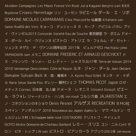
Jura Kagami Kenjiro san
Akoibon
Campagnes
Les Maoù
France Vin Rosé
B.B.B.
ダール・エ・リボ
Crozes-Hermitage
ラピエール
Bojoloise
リン・ユーセン
DOMAINE NICOLAS CARMARANS
Clos Massotte
仙巌園
Kitahara san
Salon Rue89 des Vins
キョーコ・デュシェーヌ
ラ・カーブ・アピコル
パカレ
プイ
イ・ヴァンゼル2013
Concorde
Societé Eau de Souche
東京銀座
ラ・ボエム
ドメー
ビストロ・アトリエ
ヌ・ポール・ルイ・ウジェンヌ
ラ・フェルム・デ・セット・
リュンヌ
オザミ・デ・ヴァン20周年記念
2017年 ビュルアゼロ
Hachijou-jima
DOMAINE FREDERIC ET ARNAUD GESCHICKT
YAMADAYA san
メラニ
ド
レディー・シャスラ2017年
ヌ・フランソワ・サンメー・ロ
Terre de Volcan 2014
ルネ・ジャン・ダール
2018 Vendange Descombes
Côte de Rayon
Jean Delobre
Domaine Sylvain Bock
天・地・葡萄木・人
Kyoto
Paul Gillet
キンタ・ド・ナポ
THOMAS PICOT
植村シェフ
Japon
ル
Nara Seiya
Garde Fou
オレリー
ロゼ・
ドメーヌ・レオニス
ピエー
メティス
Cornas
日本酒 五人娘
Vincent Girault
ル・ラフォレ
コルシカ島
JAJAKISTAN
ジャーナリスト・ハン氏
vin rosé
エ
アルザス
Denis Pesnot
RECREATION
ＢＭО社
ノ・コネクションのキショウ
レ・マウ
スペイン・アンダルシア
2018 Nouveaux au Japon
Apéro
ぺルナン・ヴ
ェルジュレス村
L'Echappee belle rosé
COSTADORE
クリストフ・ペイリュス
レミー・スリエ
GOTO Akiko
Domaine de Chateau Gaillard
ユン・ニル
Cyril
サ
ビストロ・ビアンカーラ
ロン・ビオ・トップ
LIN san
アブリウ2002年
serveuse