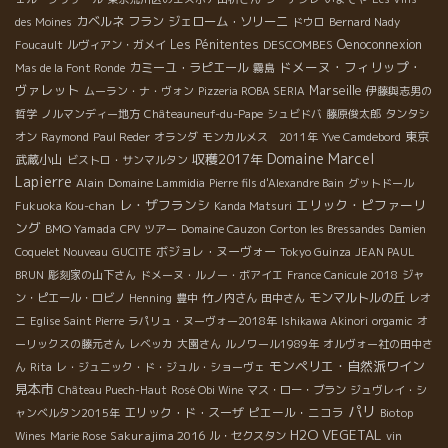
カベルネ フラン
ジェローム・ソリーニ
des Moines
ドウロ
Bernard Nady
Les Pénitentes
DESCOMBES
Oenoconnexion
Foucault
ルヴィアン・ガメイ
ドメーヌ・フィリップ・
カミーユ・ラピエール
Mas de la Font Ronde
霧島
ヴァレット
Marseille
ムーラン・ナ・ヴォン
Pizzeria ROBA SERIA
伊藤與志男の
哲学
ノルマンディー地方
Châteauneuf-du-Pape
シュビドバ
藤原俊太郎
タンタシ
東京
オン
Raymond
Paul Reder
オランダ
モンカルメス 2011年
Yve Camdebord
Domaine Marcel
収穫2017年
武蔵小山
ビストロ・サンマルタン
Lapierre
Alain
Domaine Lammidia
Pierre fils d'Alexandre Bain
グットドール
レ・ザフランシ
エリック・ピファーリ
Fukuoka Kou-chan
Kanda Matsuri
ング
BMO Yamada
CPV ツアー
Domaine Cauzon
Corton les Bressandes
Damien
ボジョレ・ヌーヴォー
Coquelet Nouveau
GUCITE
Tokyo Guinza
JEAN PAUL
BRUN
彫刻家の山下さん
ドメーヌ・ルノー・ボアイエ
France Canicule 2018
ジャ
モンマルトルの丘
ン・ピエール・ロビノ
Henning
豊中
竹ノ内さん
田中さん
レオ
ニ
Eglise Saint Pierre
ラパリュ・ヌーヴォー2018年
Ishikawa Akinori
orgamic
オ
ーリックスの藤元さん
レベッカ
大園さん
ルノワール1989年
オルヴォー社の田中さ
モンペリエ・自然派ワイン
ん
Rita
レ・ジュニック・ド・ジュル・ショーヴェ
見本市
Château Puech-Haut
Rosé Obi Wine
マス・ロー・ブラン
ジュヴレイ・シ
パリ
エリック・ド・スーザ
ピエール・ニコラ
ャンベルタン2015年
Biotop
H2O VEGETAL
Sakurajima 2016
Wines
Marie Rose
ル・セクスタン
vin