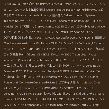
Centre
ワ2015年
La Prats
Rémy et Olivier
ルーツ66
マリウス・ラフィット
リシ
Beaujolais
ョーム 白ワイン
Crosse Road Arima san
石川県小松市のエスポ
アもりたか
Maison Jaune de vin rouge
勝山さん
Sakano Jun san
Sylvère
Trichard Nouveau
ジャン・マルク
MIKUNI
London tasting RAW 2018
TERRA
MADRE
2018年収穫・リショーム
canicule 2018
エリック
ロワ−ル
Tavel Vintage
アルデッシュ
vendange 2019
15
セロス
京都・レストラン「大鵬」
DOMAINE DES AMIEL
Louforosé
リショー
S'ACCAPAU
ブルイイ2013
日酒販ツ
アー
Les 4 éléments pour Vin Nature
TRIPLE A
Corse
シルベール・トリシャール
Jun san
セミ・マセラッション・カルボ
パスカル・コレット
マチュとマリオン
ニック醸造
Rémi Sédès
VENSKAB
ヌーヴォー 2020年
sculpteur Ryota
フィリップ・カリ
Yamashita
Domaine de la Roche Buissière
キューヴェ・ブー
ーユ
パスカル・シモニュッティ
Yakitori SHINORI
ル・バトセ
Domaine Le
Domaine Richeaume
Scarabée
マクシマス
Komatsu san
Sumiyaki SHINORI
Château Jean Faux
ブレゼ11
Miyagawa san
ソムリエの日野さん
Foulard
Sud-Ouest
ビオディナミ
Rouge
chef Xavi
Notre-Dame
Paris bistros
Chef
Kikuchi Yuji
La Casa del Perro
名古屋自然派ワイン試飲会
ロゼ・ぺタール
Tokyo Musashikoyama
Domaine Richaume 1998 Syrah
京橋フレンチ
La Pierre
DOMAINE PASCAL SIMONUTTI
chaude
クロ・ド・タイラック
パスカル・ショ
ワム
LE SEXTANT
Vendange 2018 Aligoté Derain et Altaber
Chut ......Derain