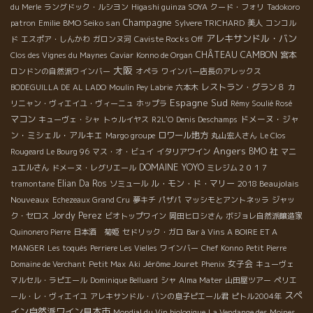
du Merle
ラングドック・ルシヨン
Higashi guinza SOYA
クード・フォリ
Tadokoro
Champagne
BMO Seiko san
patron
Emilie
Sylvere TRICHARD
美人
コンコル
アレキサンドル・バン
ド
エスポア・しんかわ
ガロンヌ河
Caviste Rocks Off
CHÂTEAU CAMBON
宮本
Clos des Vignes du Maynes
Caviar
Konno de Organ
大阪
ロンドンの自然派ワインバー
オペラ
ワインバー店長のアレックス
レストラン・グラン８
BODEGUILLA DE AL LADO
Moulin Pey Labrie
六本木
カ
Espagne Sud
リニャン・ヴィエイユ・ヴィーニュ
ホップラ
Rémy Soulié Rosé
マコン
ドメーヌ・ジャ
キューヴェ・シャ
トゥルイヤス
R2L'O
Denis Deschamps
ン・ミシェル・アルキエ
ロワール地方
Margo groupe
丸山宏人さん
Le Clos
Angers
BMO 社
Rougeard Le Bourg 96
マス・オ・ビュイ
イタリアワイン
マニ
DOMAINE YOYO
ュエルさん
ドメーヌ・レグリエール
ミレジム２０１７
Elian Da Ros
ル・モン・ド・マリー
2018 Beaujolais
tramontane
ソミュール
Nouveaux
Echezeaux Grand Cru
夢キチ
パザパ
マッシモとアントネッラ
ジャッ
Jordy Perez
ク・セロス
ビオトップワイン
岡田ヒロシさん
ボジョレ自然派醸造家
Quinonero Pierre
日本酒 菊姫
セドリック・ガロ
Bar à Vins A BOIRE ET A
MANGER
Les toqués
Perriere Les Vielles
ワインバー
Chef Konno
Petit Pierre
Jérôme Jouret
女子会
Domaine de Verchant
Petit Max
Aki
Phenix
キューヴェ
マルセル・ラピエール
Dominique Belluard
シャ
Alma Mater
山田屋ツアー
ペリエ
スペ
ール・レ・ヴィエイユ
アレキサンドル・バンの息子ピエール君
ピトル2004年
イン自然派ワイン見本市
Mondial du Vin biologique
La Vendange des Moines