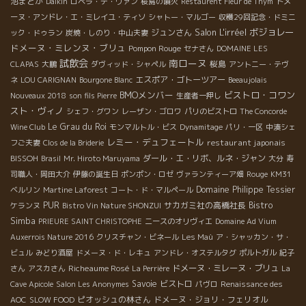
池まどか
Daikin
ロペラ・デ・ヴァン
桜島の噴火
Restaurent Fleur de Thym
ドメ
ーヌ・アンドレ・エ・ミレイユ・ティソ
シャトー・マルゴー
収穫29回記念・ドミニ
Salon L'irréel
ボジョレー
ジュンさん
ック・ドゥラン
炭焼・しのり・中山夫妻
ドメーヌ・ミレンヌ・ブリュ
Pompon Rouge
セナさん
DOMAINE LES
試飲会
南ローヌ
桜島
CLAPAS
大鵬
ダヴィッド・シャペル
アントニー・テヴ
エスポア・ゴトーツアー
ネ
LOU CARIGNAN
Bourgone Blanc
Beeaujolais
BMOメンバー
ビストロ・コワン
Nouveaux 2018
son fils Pierre
生産者一押し
スト・ヴィノ
シェフ・グワン
レーザン・ゴロワ
パリのビストロ
The Concorde
Le Grau du Roi
Wine Club
モンマルトル・ビス
Dynamitage
パリ・一区
中湊シェ
レミー・デュフェートル
restaurant japonais
フご夫妻
Clos de la Briderie
BISSOH
ダール・エ・リボ、ルネ・ジャン
Brasil
Mr. Hiroto Maruyama
大分
寿
司職人・岡田大介
伊藤の誕生日
ポンポン・ロゼ
ヴァランティーア畑
Rouge
KM31
Domaine Philippe Tessier
ベルリン
Martine Laforest
コート・ド・マルペール
PUR
サカガミ社の高橋社長
Bistro
ケランヌ
Bistro Vin Nature SHONZUI
Simba
PRIEURE SAINT CHRISTOPHE
ニースのオリヴィエ
Domaine Ad Vium
Auxerrois Nature 2016
クリスチャン・ビネール
Les Maù
ア・シャッカン・サ・
ビュル
みどり酒屋
ドメーヌ・ド・レキュ
アンドレ・オステルタグ
ポルトガル
紀子
Richeaume Rosé
ドメーヌ・ミレーヌ・ブリュ
さん
アスカさん
La Perrière
La
Savoie
ビストロ
Cave Apicole
Salon Les Anonymes
パヴロ
Renaissance des
ピオッシュの林さん
ドメーヌ・ジョリ・フェリオル
AOC
SLOW FOOD