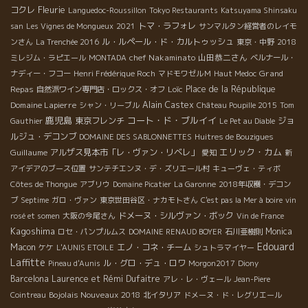
Fleurie
コクレ
Languedoc-Roussillon
Tokyo Restaurants
Katsuyama Shinsaku
トマ・ラフォレ
san
Les Vignes de Mongueux
2021
サンマルタン経営者のレイモ
ル・ルペール・ド・カルトゥッシュ
ンさん
La Trenchée 2016
東京・中野
2018
chef Nakaminato
山田恭二さん
ミレジム・ラピエール
MONTADA
ベルナール・
Grand
ナディー・フコー
Henri Frédérique Roch
マドモワゼルＭ
Haut Medoc
Repas
Loïc
Place de la République
自然派ワイン専門店・ロックス・オフ
Domaine Lapierre
Alain Castex
シャン・リーブル
Château Poupille 2015
Tom
鹿児島
コート・ド・ブルイイ
東京フレンチ
ジョ
Gauthier
Le Pet au Diable
ルジュ・デコンブ
DOMAINE DES SABLONNETTES
Huitres de Bouzigues
エリック・カム
Guillaume
アルザス見本市「レ・ヴァン・リベレ」
愛知
新
アイデアのブース位置
サンテチエンヌ・デ・ズリエール村
キューヴェ・ティボ
Côtes de Thongue
アブリウ
Domaine Picatier
La Garonne
2018年収穫・デコン
ブ
Septime
ガロ・ヴァン
東京世田谷区・ナカモトさん
C'est pas la Mer à boire
vin
ドメーヌ・シルヴァン・ボック
rosé et somen
大阪の今尾さん
Vin de France
Kagoshima
Monica
ロセ・パンプルムス
DOMAINE RENAUD BOYER
石川亜樹則
Edouard
Macon
エノ・コネ・チーム
ケケ
L'AUNIS ETOILE
シュトラマイヤー
Laffitte
ル・グロ・デュ・ロワ
Pineau d'Aunis
Morgon2017
Diony
Barcelona
Laurence et Rémi Dufaitre
アレ・レ・ヴェール
Jean-Piere
Bojolais Nouveaux 2018
Cointreau
北イタリア
ドメーヌ・ド・レグリエール