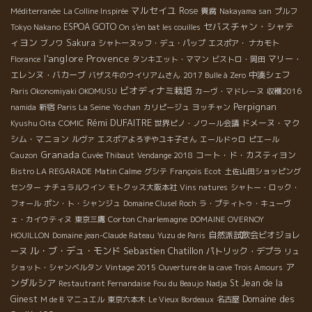
マルセイユ
Rose
Méditerranée
La Colline Inspirée
貴腐
Nakayama san
プルフ
セバスチャン・シャテ
ESPOA GOTO
Tokyo Nakano
On s'en bat les couilles
ィヨン
Sakura
ブノワ
シャトーヌッフ・デュ・パップ
エスポア・ ナカモト
l'anglore
Provence
マリー・
Florance
タンキエット・ママン
ビストロ・岡田
エレンヌ・バカーブ
中湊シェフ
バザス牛のウイリアムさん
2017 Bulle à Zero
ビオディナミ栽培
Paris Okonomiyaki OKOMUSU
カーヴ・マドレーヌ
収穫2016
Perpignan
namida
新宿
Paris La Seine
Yo chan
カリピージュ
ヨッチャン
Rémi DUFAITRE
ドメーヌ・マク
Kyushu Oita
COMIC
世界ピノ・ノワール会議
シム・マニョン
ルヴァ
エスポアよろずやユキ子さん
エールドゥロ
ピエール
Granada
コート・ド・カスティヨン
Cauzon
Cuvée Thibaut
Vendange 2018
Bistro LA REGARADE
Matin Calme
グシテ
François Ecot
土佐山田ショッピング
センター
ナチュラルワイン
モトクッス大阪本社
Vins natures
シャトー・ロック・
フォール
ポン・ト・シャンジュ
Domaine Clusel Roch
ラ・プティトゥ・キューヴ
Corton Charlemagne
ェ・カイウティヌ
東京三鷹
DOMAINE OVERNOY
自然派試飲会ビオジョレ
HOUILLON
Domaine jean-Claude Rateau
Yuzu de Paris
ル・ブ・デュ・モンド
Sebastien Chatillon
ーヌ
パトリック・デプラ
リュ
ア
ショット・シャンベルタン
Vintage 2015
Ouverture de la cave Trois Amours
ンダルシア
St Jean de la
Restautrant Fernandaise
Fou du Beaujo
Nadja
Domaine des
Ginest
M de B
マニュエル
東京六本木
Le Vieux Bordeaux
名古屋