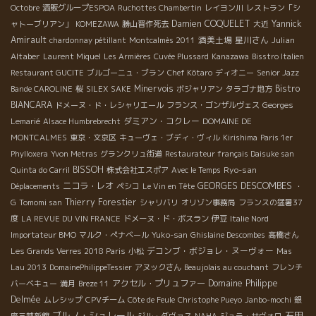
Octobre
酒販グループESPOA
Ruchottes Chambertin
レイヨン川
レストラン「シ
Damien COQUELET
Yannick
ャトーブリアン」
KOMEZAWA
勝山晋作死去
大近
Amirault
酒美土場
星川さん
Julian
chardonnay pétillant
Montcalmès 2011
Altaber
Laurent Miquel
Les Armières
Cuvée Plussard
Kanazawa
Bisstro Italien
Restaurant GUCITE
ブルゴーニュ・ブラン
Chef Kôtaro
ディオニー
Senior Jazz
Minervois
Bistro
Bande CAROLINE
桜
SILEX
SAKE
ボジャリアン
タラゴナ地方
BIANCARA
ドメーヌ・ド・レシャリエール
フランス・ゴンザルヴェス
Georges
ダミアン・コクレー
Lemarié
Alsace Humbrebrecht
DOMAINE DE
MONTCALMES
東京・文京区
キューヴェ・ブディ・ヴィル
Kirishima
Paris 1er
Phylloxera
Yvon Metras
グランクリュ街道
Restaurateur français Daisuke san
BISSOH
Ryo-san
Quinta do Carril
株式会社エスポア
Avec le Temps
ニコラ・レオ
GEORGES DESCOMBES
Déplacements
ペシコ
Le Vin en Tête
・
Thierry Forestier
G
Tomomi san
シャリバリ
オリゾン事務局
フランスの猛暑37
度
LA REVUE DU VIN FRANCE
ドメーヌ・ド・ボスラン
伊豆
Italie Nord
Importateur BMO
マルク・ぺナベール
Yuko-san
Ghislaine Descombes
高橋さん
デコンブ・ボジョレ・ヌーヴォー
Les Grands Verres 2018 Paris
小松
Mas
Lau 2013
DomainePhilippeTessier
アヌックさん
Beaujolais au couchant
フレンチ
アクセル・プリュファー
Domaine Philippe
バーベキュー
満月
Breze 11
Delmée
ムレシップ
CPVチーム
Côte de Feule
Christophe Pueyo
Janbo-mochi
銀
ブルノ・シュレール
石田