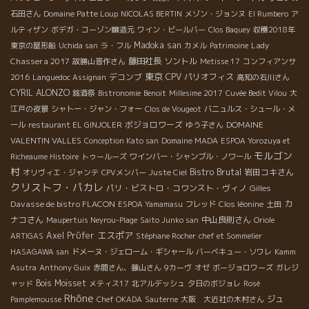
石田さん
Domaine Patte Loup
NICOLAS BERTIN
メゾン・ジョンヌ
El Rumbero
ア
ルティザン
ボデガ・コーゾン醸造元
ワイン・ビールバー
Clos Baquey
収穫2018年
Madoka san
Lady
東京の屋形船
Uchida san
ラ・フル
カメル
Patrimoine
Chassera 2017
藤田社長
ソントル
故勝山晋作さん
Metisse 17
コンフィアンサ
東京
デコンブ
CPV パリオフィス
2016
Languedoc Assignan
高知の石川さん
CYRIL ALONZO
銘酒祭
Bistronomie
Benoit
Millesime 2017
Cuvée Bedit Vilou
大
江戸の夜景
シャトー・ジャン・フォー
Clos de Vougeot
バニュルス・シュール・メ
ボジョロワーズ
DOMAINE
ール
restaurant EL GINJOLER
ゆう子さん
VALENTIN VALLES
Conception Kato san
Domaine MADA
ESPOA Yorozuya et
モルゴン
Richeaume Histoire
トゥールーズ
ワインバー・シャンブル・ノワール
村
Bistro Brutal
岩田コキさん
オリヴィエ・ジャンテ
CPVメンバー
Juste Ciel
クリストフ・パカレ
パリ・ビストロ・コワンスト・ヴィノ
Gilles
Davasse de bistro FLACON
カ
ESPOA Yamamasu
フレッド
Clos léonine
土田
ナコさん
中山良則さん
Maupertuis Neyrou-Plage
Saito Junko san
Oriole
エスポア
Axel Prϋfer
ARTIGAS
Stéphane Rocher
chef et Sommelier
HASAGAWA san
ドメーヌ・ジェローム・ギシャール
バーベキュー・ソワレ
Kamm
Asutra
Anthony Guix
赤間さん、藤山さん
9カーヴ
オゼ
ボージョロワーズ
ガレジ
Bois Moisset
ャッド
メティス17
北アルデッシュ
夕日のボジョレ
Rosé
Rhône
ジュ
Pamplemousse
Chef OKADA
Sauterne
大阪 大近社の木村さん