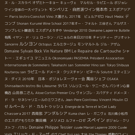
ヌ・ル・スカラベ
オザミトーキョー
キューヴェ マルセル・ラピエール
ボジョレ
モンペリエ・自然派ワイン見本市
エスポアツア
ワイン全体の一大イヴェント
ー
Paris bistro Coinstot Vino
デ
大園さん
2017年 ビュルアゼロ
Haut Medoc
コンブ
Shonan
Kurumé Wine School
2017年オー・フォルト
三谷さん
アルザス・
Domaine Lapierre
フンブレヒト醸造元
エスポアよろずや
Vendange 2018
Bulbille
有馬
イヤン・ド・リュ
ローラン・バニョルの来日2018年
チャリティー
グリオット
ルシヨン
モンマルトル
Sancerre
Octopus
エルミタージュ
ジル・アザム
Le Repaire de Cartouche
Domaine Sylvain Bock
Vin Nature BIM
シャ
トー・エギュイユ
マニュエル
Okonomiyaki PASEMIA
Président Association
Internationale de Sommeliers
Takahashi san
Sommelier Hino san
Tokyo Shibuya
ラピエール
Koutarou san
ドメーヌ・クリスチャン・ビネール
Solutré
エティエン
萬谷シェフ
2018年 日本・ボジョレヌーヴォー会
ヌ・ダイス
OSAKA
Shinsaibashi bistro
Bio
Libourne
タパス
ソムリエール・ケニーさん
パシオン心斎
山田恭二さん
橋店
Aloxe Corton Premier Cru
ヴォンゴレ・スパゲティ
ドメーヌ・
ド・ラ・セネシャリエールのミワコさん
Jean-Piere Cointreau
Vincent Moulin
ロ
ルペール・ド・カルトゥッシュ
Lady
ゼ
Energie de la Terre et le Ciel
アンダルシア
Chassera 2017
西南部
Kuma chan
レ・ガニヴェ
石川県小松市
スペイン
飯田橋 メリメロ
のエスポアもりたか
ルフォーロゼ
ボジョレ・クリ
Domaine Philippe Tessier
ストフ・パカレ
cuvée Marcel Lapierre 2009
Cuvée
エリック・ド・スーザ
Voilà
ペグ
Chef Yuji san
大分
the Thames
感動のワイン