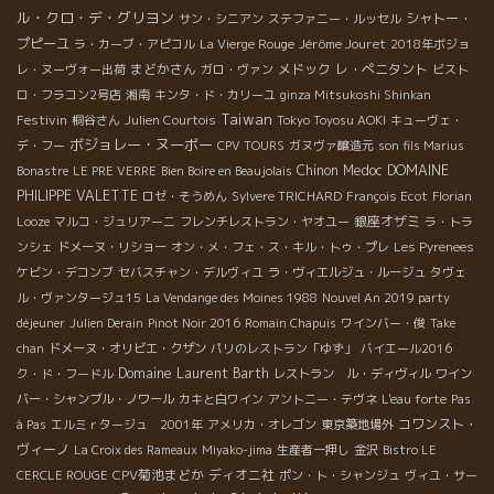
ル・クロ・デ・グリヨン
シャトー・
サン・シニアン
ステファニー・ルッセル
プピーユ
Jérôme Jouret
ラ・カーブ・アピコル
La Vierge Rouge
2018年ボジョ
まどかさん
メドック
レ・ぺニタント
レ・ヌーヴォー出荷
ガロ・ヴァン
ビスト
ロ・フラコン2号店
湘南
キンタ・ド・カリーユ
ginza Mitsukoshi Shinkan
Taiwan
Festivin
桐谷さん
Julien Courtois
Tokyo Toyosu AOKI
キューヴェ・
ボジョレー・ヌーボー
デ・フー
CPV TOURS
ガヌヴァ醸造元
son fils Marius
Chinon
Medoc
DOMAINE
Bonastre
LE PRE VERRE
Bien Boire en Beaujolais
PHILIPPE VALETTE
ロゼ・そうめん
Sylvere TRICHARD
François Ecot
Florian
銀座オザミ
Looze
マルコ・ジュリアーニ
フレンチレストラン・ヤオユー
ラ・トラ
ンシェ
ドメーヌ・リショー
オン・メ・フェ・ス・キル・トゥ・プレ
Les Pyrenees
ケビン・デコンブ
セバスチャン・デルヴィユ
ラ・ヴィエルジュ・ルージュ
タヴェ
ル・ヴァンタージュ15
La Vendange des Moines 1988
Nouvel An 2019 party
déjeuner
Julien Derain
Pinot Noir 2016
Romain Chapuis
ワインバー・俊
Take
chan
ドメーヌ・オリビエ・クザン
パリのレストラン「ゆず」
バイエール2016
Domaine Laurent Barth
ク・ド・フードル
レストラン ル・ディヴィル
ワイン
バー・シャンブル・ノワール
カキと白ワイン
アントニー・テヴネ
L'eau forte
Pas
コワンスト・
à Pas
エルミｒタージュ 2001年
アメリカ・オレゴン
東京築地場外
ヴィーノ
La Croix des Rameaux
Miyako-jima
生産者一押し
金沢
Bistro LE
CPV菊池まどか
ディオニ社
CERCLE ROUGE
ポン・ト・シャンジュ
ヴィユ・サー