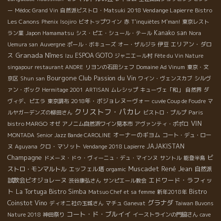
2018 Vendange Lapierre
Bistro
ー
Médoc Grand Vin
自然派ビストロ・Matsuki
Les Canons
Phenix
Isojiro
ビオトップワイン
赤
T'inquiètes M'man!
東京レスト
Kanako san
ラン業
Japon Hamamatsu
シス・ピエ・シュール・テール
Nora
エリアン・ダロ
Uemura san
Auvergne
ポール・ボキューズ
オー・ザルジラ
伊豆
Granada
ス
Nîmes
ESPOA GOTO
Izu
ジャニエール村
Fête du Vin Nature
singapour restaurant ANDRE
リヨンの石田シェフ
Domaine Ad Vinum
東京・文
Bourgone
Club Passion du Vin
京区
Shun san
ワイン・ヴェンスカブ
シルヴ
ァン・ボック
Hermitage 2001
ARTISAN
ムレシップ
キューヴェ「和」
自然界
ダ
2018年・ボジョレヌーヴォー
ヴィデ、ピエラ
東京調布
cuvée Coup de Foudre
マ
クリストフ・パカレ
Paris
ルヤガーデンズの柳田さん
ビストロ・プルプ
VIN
bistro MARGO
オゼ
アノニム自然派ワイン見本市
アヴァンティ・ポポロ
オーナーのギヨム
MONTADA
Senior Jazz Bande CAROLINE
コート・デュ・ロー
クロ・マソット
JAJAKISTAN
ヌ
Aguyana
Vendange 2018 Lapierre
Champagne
ビ
ドメーヌ・ドゥ・ヴィーニュ・デュ・マインヌ
サントル
能登半島
Muscadet
René Jean
ストロ・モンマルトル
エッフェル塔
自然派
orgamic
エドワード・ラフィッ
試飲会ビオジョレーヌ
渋谷康弘さん
サンピエール教会
ト
Bistro
La Tortuga
Bistro Simba
Matsuo Chef et sa femme
新年2018年
Coinstot Vino
グラナダ
ディオニ社の玉城さん
マチュ
Ganevat
Taiwan Buvons
コート・ド・ブルイイ
Nature 2018
神田祭り
イーストラインの門脇さん
cave