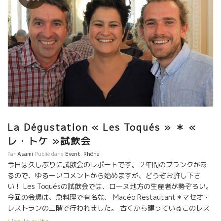
La Dégustation « Les Toqués » ＊ «
レ・トケ »試飲会
Par
Asami
Publié dans
Event
,
Rhône
今日は久しぶりに試飲会のレポートです。 2年間のブランクがあ
るので、ゆるーいコメントから始めますが、どうぞお許し下さ
い！ Les Toquésの試飲会では、ローヌ地方の生産者が勢ぞろい。
今回の会場は、魚料理で有名な、 Macéo Restautant＊マセオ・
レストランの二階で行われました。 古くから建っているこのレス
トランは、オスマニアン・スタイルが魅力。 ゴージャスなインテ