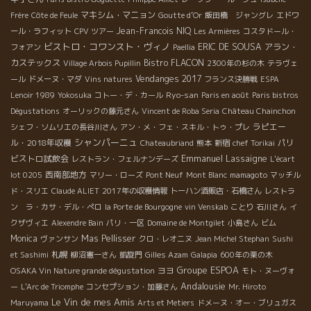
マキシム・マニョン
Frère
Côte de Feule
Goutte d’Or
飯田橋 ジャングレ
エドワ
Jean-Francois NIQ
ール・ラフィット
CPV ツアー
Les Armières
コスタドール・
ビストロ・コワンスト・ヴィノ
ERIC DE SOUSA
アラン・
フォアン
Paellia
カステックス
Bistro FLACON
Village Arbois Pupillin
2300年の杉の木
テラヴェ
Vendanges 2017
ール
ドメーヌ・マダ
Vins natures
フランス決勝戦
ESPA
Ryo-san
Lenoir 1989
Yokosuka
コトー・デ・カール
Paris en août
Paris bistros
Dégustations
オーリックの藤元さん
Vincent de Roba Seria
Château Chainchon
ラピエー
シェフ・ソムリエの長谷川さん
アン・メ・フェ・スキル・トゥ・プレ
シャンパーニュ
ル・2018年収穫
パリ
Chateaubriand
熊本
新宿
chef Torikai
Emmanuel Lassaigne
ビストロ試飲会
レストラン・フェルナンデーズ
L'écart
西南部地方
lot 0205
マリー・ローズ
Pont Neuf
Mont Blanc
mamagoto
マッチル
ド・スリエ
Claude ALIET
2017年の収穫情報
トーハン酒販店・石橋さん
レストラ
ン ラ・カサ・デル・ぺロ
la Porte de Bourgogne
vin Venskab
ことり
石川さん
イ
クザヴィエ
Alexendre Bain
パリ・一区
Domaine de Montgilet
小島さん
ビム
Monica
Mas Pellisser
ヴァンサン
クロ・レオニヌ
Jean Michel Stephan
Sushi
札幌
et Sashimi
柳沼憲一さん
凱旋門
Gilles Azam
Galapia
600年の栗の木
Groupe ESPOA
ヨヨ
OSAKA Vin Nature grande dégustation
モト・ヌーヴォ
Andalousie
ー
L'Arc de Triomphe
コンセプション・加藤さん
Mr. Hiroto
Le Vin de mes Amis
Maruyama
Arts et Metiers
ドメーヌ・オー・ブリュガス