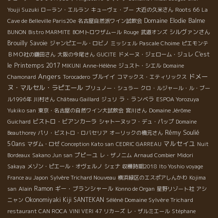
Roots 66
Youji Suzuki
ローラン・エルラン
キューヴェ・ブー
大近の久米さん
La
Domaine Elodie Balme
Cave de Belleville Paris20e
名古屋自然派ワイン試飲会
シルヴァンさん
BUNON
Bistro MARMITE
BOMトロワザムール
Rouge
武道オンズ
Brouilly
Savoie
ジャンピエール・ロビノ
ミッシェル
Pascale Choime
ピエモンテ
C'est
ＢＭＯ社の鎌田さん
大阪の今尾さん
GUCITE
ドメーヌ・ジェローム・ジュレ
le Printemps 2017
MIKUNI
Anne-Hélène
ジュスト・シエル
Domaine
Angers
ドメー
ブルイイ
Chamonard
Torocadero
コマックス・エティリックス
ヌ・マルセル・ラピエール
ブリュノー・シュラー
クロ・ルジャール・ル・ブー
ラ・ランベラ
ル1996年
川村さん
Château Gaillard
ジュリ
ESPOA Yorozuya
Yukiko san
東京・名古屋の自然ワイン大試飲会
宮川さん
Domaine Jérôme
ビストロ・ビアンカーラ
Guichard
シャトーヌッフ・デュ・パップ
Domaine
Rémy Soulié
Beauthorey
パリ・ビストロ・ロバセリア
オーリックの橋元さん
50ans
マルセイユ
マダム・ロゼ
Conception Kato san
CEDRIC GARREAU
Nuit
プピーユ
Bordeaux
Sakano Jun san
レ・ザノ二ム
Arnaud Combier
Midori
Sakaya
メゾン・ピエール・オヴェルノ
シェナ
収穫時期2018
Ito Yoshio voyage
France au Japon
Sylvère Trichard Nouveau
横浜緑区のエスポアしんかわ
Kojima
Alain
Ramon
ギー・ブランシャール
san
Konno de Organ
星野リゾート社
アシ
Okonomiyaki Kiji SANTEKAN
Séléné Domaine Sylvère Trichard
ニャン
restaurant CAN ROCA
VINI VERI
47 リカーズ
レ・ザルミエール
Stéphane