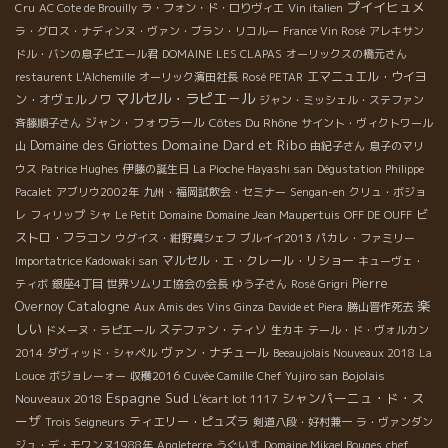
プイイヒュメ
Cru
AC Cote de Brouilly
ラ・フォン・ド・ロりヴィエ
Vin italien
ラ・グロス・ナディンヌ・ヴァン・ブラン・リコルー
France Vin Rosé
アレキサン
ドル・バンの息子ピエール君
DOMAINE LES CLAPAS
オーリックスの橋元さん
エマニュエル・ウイヨ
restaurent L'Alchemille
オーリック濱田社長
Rosé PETAR
マルセル・ラピエ－ル
ン・オヴェルノワ
ジャン・ミッシェル・ステファン
ジャン・フォワラール
Côtes Du Rhône
斉藤順子さん
サイント・ヴィクトワール
Domaine Dard et Ribo
Domaine des Griottes
山
由紀子さん
息子のマリ
ウス
Patrice Hughes
伊藤の誕生日
La Pioche Hayashi san
Dégustation Philippe
Pacalet
アブリウ2002年
九州・福岡試飲会・セミナー
Sengan-en
クリュ・ボジョ
ビ
レ
フィリップ
シャ
Le Petit Domaine
Domaine Jean Maupertuis
OFF DE OUFF
ストロ・フラコン
ウグイス・紺野真シェフ
ブルイイ2013
パカレ・ファミリー
マルセル・エ・クレール・リショー
Importatrice Kadowaki san
キューヴェ・
Pierre
ティボ
銀座4丁目
世界ソムリエ協会の会長
ゆう子さん
Rosé Grigri
Catalogne
楽
Overnoy
Aux Amis des Vins Ginza
Davide et Piera
勝山晋作死去
しい
ステファン・ティソ
ドメーヌ・ラピエール
生カキ
テール・ド・ヴォルカン
ヴァン・ナチュール
2014
ダヴィッド・シャペル
Beeaujolais Nouveaux 2018
La
Bojolais
Louce
ボジョレーォー
収穫2016
Cuvée Camille
Chef Yujiro san
Espagne Sud
シャンパーニュ・ド・ス
Nouveaux 2018
L'écart lot 1117
ーザ
ティエリー・ピュズラ
Trois Seigneurs
剣道八段・好村兼一
ラ・ヴァンダン
ジュ・デ・モワンヌ1988年
Angleterre
うぐいす
Domaine Mikael Bouges
chef