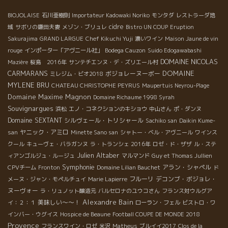
Jaunes 2014 ＊レ・テール・ジョーヌ2014 (Grenache 80%,
BIOJOLAISE
石川亜樹則
Importateur Kadowaki Noriko
モンタダ
レストラーダ地
Syrah 20%) 繊細度◎・なめらか・より女性的。 ちょっと豪華な
cidre
ディナーに。 Beaume de Venise 2014 ＊ボーム・ド・ヴニーズ
域
サボリの鎌田夫妻
メゾン・ブリュレ
Bistro UN COUP
Eruption
2014 (Grenache 85%, Syrah 15%) 熟成：1/2フードルで、1/2
Sakurajima
GRAND LARGUE
Chef Kikuchi Yuji
濃いワイン
Maison Jaune de vin
タンク。 まろやか・エレガント・14,5°もあるのに酸味がキリッ
rouge
インポーター「アヴニール社」
Bodega Cauzon
Suido Edogawabashi
トあるので飲みやすい！ これはお肉と一緒に是非！！ Cave
DOMAINE NICOLAS
Mazière
桜島 2016年
サンテチエンヌ・デ・ズリエール村
d’Estezargues＊カーヴ・デステザルグ 続いては、いつも笑顔で
CARMARANS
DOMAINE
ボジョレーヌーボー
ミレジム・ビオ2018
出迎えてくれる、Cave d’Estezargues＊カーヴ・デステザルグの
MYLENE BRU
CHATEAU CHRISTOPHE PEYRUS
Maupertuis Neyrou-Plage
Denis Deschamps […]
Domaine Maxime Magnon
Domaine Richaume 1998 Syrah
Souvignargues
浜松
エノ・コネクションのキショウ
中山さん
ポ・ダンヌ
Domaine SEXTANT
シルヴェール・トリシャール
Sachiko san
Daikin Kume-
ヤニック・アミロ
san
Minette Sano san
シャトー・ベル・アヴニール
ワインス
クール
キューヴェ・バラガンヌ
ラ・トランシェ 2016年
ロゼ・ド・ザザ
ル・ステ
Julien Altaber
ィアンゴルジュ・ルージュ
マルマンド
Guy et Thomas Jullien
Symphonie
アラン・シャペル
CPVチーム
Fronton
Domaine Lilian Bauchet
ド
フルーリ
デコンブ・ボジョレ・
メーヌ・ジャン・モペルチュイ
Marie Lapierre
ヌーヴォー
ラ・リュノット醸造元
バルセロナのユウコさん
フランス対ウルグア
Alexandre Bain
美味しい～～！
イ：２：１
ローラン・フェル
ビストロ・ワ
インバー・ウグイス
Hospice de Beaune
Football COUPE DE MONDE 2018
Provence
フランスワイン・ロゼ
米沢
Matheus
ブルイイ2017
Clos de la