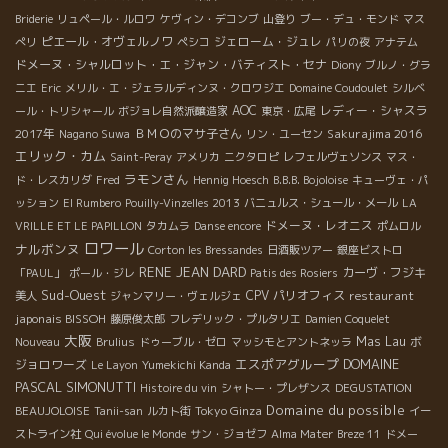
Briderie
リュペール・ルロワ
ケヴィン・デコンブ
山登り
ブー・デュ・モンド
マス
ピエール・オヴェルノワ
ジェローム・ジュレ
ぺリ
ペシコ
パリの夜
アナテム
ドメーヌ・シャルロット・エ・ジャン・バティスト・セナ
Diony
ブルノ・グラ
ニエ
Eric
メリル・エ・ジェラルディンヌ・クロワジエ
Domaine Coudoulet
シルベ
AOC
レディー・シャスラ
ール・トリシャール
ボジョレ自然派醸造家
東京・広尾
2017年
ＢＭＯのマサ子さん
Sakurajima 2016
Nagano Suwa
リン・ユーセン
エリック・カム
Saint-Peray
アメリカ
ニクタロピ
レフェルヴェソンス
マス・
ラモンさん
ド・レスカリダ
Fred
Hennig Hoesch
B.B.B. Bojoloise
キューヴェ・パ
ッション
El Rumbero
Pouilly-Vinzelles 2013
バニュルス・シュール・メール
LA
ドメーヌ・レオニス
VRILLE ET LE PAPILLON
タカムラ
Danse encore
ポムロル
ロワール
ナルボンヌ
Corton les Bressandes
日酒販ツアー
銀座ビストロ
RENE JEAN DARD
カーヴ・フジキ
「PAUL」
ポール・ジレ
Patis des Rosiers
Sud-Ouest
CPV パリオフィス
restaurant
美人
ジャンマリー・ヴェルジェ
japonais BISSOH
藤原俊太郎
フレデリック・プルタリエ
Damien Coquelet
大阪
Mas Lau
ボ
Nouveau
Brulius
ドゥーブル・ゼロ
マッシモとアントネッラ
エスポアグループ
DOMAINE
ジョロワーズ
Le Layon
Yumekichi Kanda
PASCAL SIMONUTTI
Histoire du vin
シャトー・プレザンス
DEGUSTATION
Domaine du possible
Tokyo Ginza
BEAUJOLOISE
Tanii-san
ルカト街
イー
ストライン社
Qui évolue le Monde
サン・ジョゼフ
Alma Mater
Breze 11
ドメー