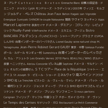
ヌ・アレナ
Ｃａｔｈｅｒｉｎｅ Ｂｒｅｔｏｎ
Grenache Blanc
収穫29回記念・ド
Lyon
ミニック・ドゥラン
モンドゥーズ・トラディション2003年
ヴィリエ・モルゴ
ジョルディ・ペレズ
Château Jean Faux
ン
Baton Itagaki san
Vignoble
サヴォワ
Energique
Sumiyaki SHINORI le couple Nakayama
関西
ヨッチャン
Apps
Marcel Lapierre
ドメーヌ・ダミアン・コクレ
奈良セイヤ
パリ・レピュブ
Pouilly-Fumé
Bistro
リック
Villefranche
ドメーヌ・ミカエル・ブージュ
アルデッシュ
BIANCARA
グラエナ
パリのビストロ・シャトーブリアン
ESPOA
しんかわ
台湾インポーターのバーバラさん
Lionel Gauby
wine naturel shop
M.
Jean-Pierre Robinot
Gerard GAUBY
Yanaginuma
東京・中野
Izakaya Furabo
台湾インポーターのレベッカさ
Sumeshiya
ポール・ルデール
モンギュー村
ん
カム・アシュトラ
Les Grands Verres 2018 Paris
BEAUJ'ALL'WINS
ボルドー
夜景
へニングさん
Abriou
Concorde
ピレネ山脈
Septime
ドメーヌ・サルナン・ベ
ＳＴＣツアー
Place de la République
シャトー・エ
リュ
オルガンの紺野さん
南スペイン
グイユ
ミネルヴォワ
St Joseph
ラ・ピエール・ショード
アコワボ
BMO 社
ドメーヌ・パット・ル
ン
La Trenchée
ビストロ・ル・ヴェール・ヴォレ
ー
植村シェフ
メゾン・ジョンヌ
ディーヴ・ブテイユ
BMO 社のマサコさん
ビュイ
サンフォニー
ソナント
ドメーヌ・デ・メゾン・ブリュレ
Si nous parlions
中湊シェフ
Carignan
フィリップ・マッフル
チボー
ガメイ
ロペラ・デ・ヴァン
Le Temps des Cerises
セドリック・ガロ
Restaurant Le Petit Commerce