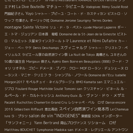
マチュー・ラピエール
エナ村
La Dive Bouteille
Vodopivec
Rémy Soulié Rosé
Yoyo
門脇紀子さん
シャトー・プピーユ・コート・ド・カスティヨン
ビストロ・ソ
ワッフ
竹澤さん
オーリック社
Domaine Jerome Saurigny
Terres Dorées
montagne Sainte Victoire
リュ・ド・ラ・ペスト
cuvée Marcel Lapierre
ギー・
エ・トマ・ジュリアン
日本酒 菊姫
Domaine de la St-Jean de la Gineste
ビスト
Laurence et Rémi Dufaitre
ロ・マルミット
久留米ワインスクール
トマ
カー・
スヴィニャルグ
ジェー・ベー
ケケ
Denis Deschamps
シャトー・クリストフ・ペ
イリュルス
ラピエール家の自然派ワイン祭
La Nuit de Tokyo
高橋さん
ユキさんの
Bien Boire en Beaujolais (BBB)
50歳の誕生会
Margaux
俊さん
Apéro
クード・フ
ォリ
リオネル・ゴビー
ドメーヌ・ブノワ・クロー
MOF ローラン・デュシェーヌ
ロ
ーランス・マニヤ・クリエフ
ラ・シャンブル・ノワール
Domaine de l'Ecu
Isabelle
Morgon2017
モペルチュイ・ネイルプラージュ
BMO Kamata san
エマニュエル・
ル・
ジブロ
Foulard Rouge
Mathilde Soulié
Tomomi san
クリスチャン・ビネール
ル・ヴァン・ドゥ・メザミ
ルペール・ド・カルトゥッシュ
Anthony Guix
Pacalet
Ruchottes Chamertin Grand Cru
レシャッペ・ベル ロゼ
Danse encore
スペイン自然派ワイン見本市
2016
Sébastien Riffault
恵比寿店
Le Chameua
salon de vin ''INDIGENES''
インポーター
Ivre
ラ・プラツ
東銀座 SOYA
「サンフォニー」
Yann Bertrand
リショーム ロゼ
南仏プロヴァンス
Matthieu BOUCHET
Symphonie Madoka san
ドメーヌ・レグリエール
アントワン