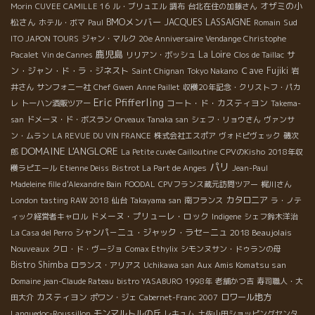
オザミの小
Morin
CUVEE CAMILLE 16
ル・ブリュエル
調布
台北在住の加藤さん
BMOメンバー
松さん
JACQUES LASSAIGNE
Sud
ホテル・ボマ
Paul
Romain
ITO JAPON TOURS
ジャン・マルク
20e Anniversaire Vendange Christophe
鹿児島
La Loire
サ
Pacalet
Vin de Cannes
リリアン・ボッシュ
Clos de Taillac
ン・ジャン・ド・ラ・ジネスト
Ｃave Fujiki
Saint Chignan
Tokyo Nakano
岩
井さん
サンフォニー社
Chef Gwen
Anne Paillet
収穫20年記念・クリストフ・パカ
Eric Pfifferling
コート・ド・カスティヨン
レ
トーハン酒販ツアー
Takema-
san
ドメーヌ・ド・ボスラン
Orveaux Tanaka san
シェフ・リョウさん
ヴァンサ
ン・ムラン
LA REVUE DU VIN FRANCE
株式会社エスポア
ヴォドピヴェック
磯次
DOMAINE L'ANGLORE
郎
La Petite cuvée Cailloutine
CPVのKisho
2018年収
パリ
穫ラピエール
Etienne Deiss
Bistrot La Part de Anges
Jean-Paul
Madeleine fille d'Alexandre Bain
FOODAL
CPVフランス蔵元訪問ツアー
梶川さん
カタロニア
London tasting RAW 2018
仙台
Takayama san
南フランス
ラ・ノテ
ドメーヌ・プリューレ・ロック
ィック経営者キャロル
Indigene
シェフ鈴木洋治
シャンパ－ニュ・ジャック・ラセ－ニュ
2018 Beaujolais
La Casa del Perro
Nouveaux
クロ・ド・ヴージョ
Comax Ethylix
シモンヌサン・ドゥランの母
Bistro Shimba
Aux Amis Komatsu san
ロランス・アリアス
Uchikawa san
Domaine jean-Claude Rateau
bistro YASABURO
1998年
老舗かつ吉
寿司職人・大
カスティヨン
ロワール地方
田大介
ポワン・ジェ
Cabernet-Franc 2007
モンマルトルの丘
Languedoc-Roussillon
レキュム
土佐山田ショッピングセンタ