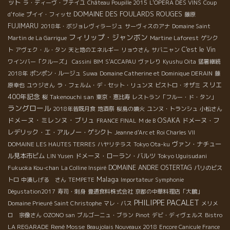
ット
ラ・ディーヴ・ブテイユ
Château Poupille 2015
L'OPERA DES VINS
Coup
DOMAINE DES FOULARDS ROUGES
d'folie
プイイ・フィッセ
藤原
FUJIMARU
2018年・ボジョレヴィラージュ
サーヴィスのアナ
Domaine Saint
フィリップ・ジャンボン
Martin de La Garrigue
Martine Laforest
ゲシク
C'est le Vin
ト
アヴェク・ル・タン
天と地のエネルギー
リョウさん
サバニャン
ワインバー「クルーズ」
Cassini
BIM
S'ACCAPAU
ヴァレり
Kyushu Oita
猛暑継続
2018年
ポンポン・ルージュ
Suwa
Domaine Catherine et Dominique DERAIN
藤
スリエ
原幸也
ユウジさん
ラ・フェルム・デ・セット・リュンヌ
ビストロ・オザミ
400年記念
Takenouchi san
桜
東京・恵比寿
レストラン「フルー・ド・タン」
ラングロール
2018年皆既月食
地酒祭
桜島の噴火
ユンヌ・トランシュ
小松さん
ドメーヌ・ミレンヌ・ブリュ
OSAKA
ドメーヌ・フ
FRANCE FINAL
M de B
レデリック・エ・アルノー・ゲシクト
Jeanne d'Arc et Roi Charles VII
ヴァン・ナチュー
DOMAINE LES HAUTES TERRES
ハヤリテラス
Tokyo Ota-ku
ル見本市ビム
ドメーヌ・ローラン・バルツ
Tokyo Uguisudani
LIN Yusen
DOMAINE ANDRE OSTERTAG
Fukuoka Kou-chan
La Colline Inspiré
パリのビス
Malaga
トロ
中湊しげる さん
TEMPETE
Importateur Symphonie
Dégustation2017
寿司・刺身
豊通食料株式会社
京都の中華料理店「大鵬」
PHILIPPE PACALET
Domaine Prieuré Saint Christophe
マレ・バス
メリメ
ロ 宗像さん
OZONO san
ブルゴーニュ・ブラン
Pinot
デビ・ディヴェルス
Bistro
René Mosse
LA REGARADE
Beaujolais Nouveaux 2018
Encore Canicule France