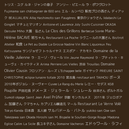
トリス・ユグ
ルネ・ジャンの息子 アンリー・ピエール
ラ・ポワヴロット
Fujimama san
châtaignier de 600 ans
エル・ルンベロ
販売プロの西さん
ディアッ
ク
BEAUJALIEN
Alliq Hashimoto san
Faugères
東京のリョウさん
Iidabashi Le
Ginglet
マチュとマリオン
Antoine et Laurence Joly
Sushi Cuisinier OKADA
Le Clos des Grillons
Marie-
Daisuke
Miho
大園 弘さん
Barbecue Soirée
Hélène BACAVE
岩ちゃん
Restaurant La Pioche
ラヴニールの大園さん
Bistrot
和食
Atelier
Le Pet au Diable
La Grosse Nadine Vin Blanc Liquoreux
Feu
Domaine de la
Katsuyama
サンジョゼフ
トゥルイヤス
エスポア・ ナカモト
Vieille Julienne
ラ・ミーゾ・ヴェール
Vin Jaune
Raymond
ラ・プティトゥ・キ
Domaine
ューヴェ・カイウティヌ
Arima
Perriere Les Vielles
渋谷
Trouillas
Olivier Cousin
フロリアン・ルーズ
L'Echappee belle
ガイヤック
PRIEURE SAINT
ボーヌ
restaurant TAIHOU
CHRISTOPHE
eclipse lunaire totale 2018
宮古島
2018年ボジョレ・ヌーヴォー
Cuvee Le Rang du Merle
レミー・セデス
KGB
ドメーヌ・ジェラール・シュレール
Poupille
戸田社長
谷井さん
ポルトガル
Axel Prüfer
Sumoll cépage
Saint Jean
京都
モンカルメス 2011年
ジェロボア
加藤さん
Restaurant Le Verre Volé
ム
クマちゃん
カプリエル醸造元
マール
サルバドール・バトル
Tokyo Kanda
日本酒 五人娘
yukiko san
Ooe san
Takezawa san
Okada Hiroshi san
M. Bispalie
le Soutien-Gorge Rouge
Madona
エドゥワール・ラフィ
Eglise
Calim
La Sicile
長ユキ子さん
Domaine Vacheron