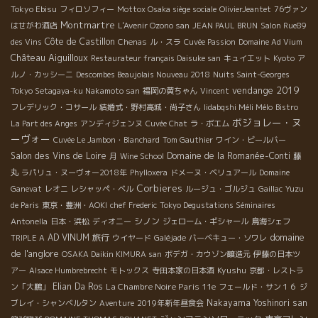
Tokyo Ebisu
フィロソフィー
Mottox Osaka siège sociale
OlivierJeantet
76ヴァン
Montmartre
はせがわ酒店
L'Avenir Ozono san
JEAN PAUL BRUN
Salon Rue89
Côte de Castillon
des Vins
Chenas
ル・スラ
Cuvée Passion
Domaine Ad Vium
Château Aiguilloux
Restaurateur français Daisuke san
キュイエット
Kyoto
ア
ルノ・カッシーニ
Descombes Beaujolais Nouveau 2018
Nuits Saint-Georges
vendange 2019
Tokyo Setagaya-ku Nakamoto san
福岡の黄ちゃん
Vincent
フレデリック・コサール
結婚式・野村高城・尚子さん
Iidabqshi Méli Mélo
Bistro
ボジョレー・ヌ
La Part des Anges
アンディジェンヌ
Cuvée Chat
ラ・ボエム
ーヴォー
Cuvée Le Jambon・Blanchard
Tom Gauthier
ワイン・ビールバー
Salon des Vins de Loire
Domaine de la Romanée-Conti
月
Wine School
藤
丸
ラパリュ・ヌーヴォー2018年
Phylloxera
ドメーヌ・ベリュアール
Domaine
Corbieres
Ganevat
レオニ
レシャッペ・ベル
ルージュ・ゴルジュ
Gaillac
Yuzu
de Paris
東京・豊洲・AOKI
chef Frederic
Tokyo Degustations Séminaires
シノン
Antonella
日本・浜松
ディオニー
ジェローム・ギシャール
鳥海シェフ
domaine
AD VINUM
旅行
TRIPLE A
ウイヤード
Galéjade
バーベキュー・ソワレ
de l'anglore
OSAKA Daikin KIMURA san
ボデガ・カウゾン醸造元
伊藤の日本ツ
Kyushu
アー
Alsace Humbrebrecht
モトックス
寺田本家の日本酒
京都・レストラ
Elian Da Ros
La Chambre Noire Paris 11e
ン「大鵬」
フェールド・サン１６
ジ
Nakayama Yoshinori san
ブレイ・シャンベルタン
Aventure
2019年新年昼食会