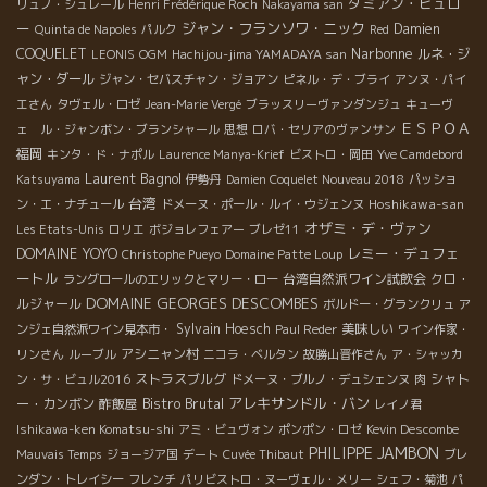
ダミアン・ビュロ
リュノ・シュレール
Henri Frédérique Roch
Nakayama san
ー
ジャン・フランソワ・ニック
Damien
Quinta de Napoles
パルク
Red
Narbonne
COQUELET
ルネ・ジ
LEONIS
OGM
Hachijou-jima YAMADAYA san
ャン・ダール
ジャン・セバスチャン・ジョアン
ピネル・デ・ブライ
アンヌ・パイ
エさん
タヴェル・ロゼ
Jean-Marie Vergé
ブラッスリーヴァンダンジュ
キューヴ
ＥＳＰＯＡ
ェ ル・ジャンボン・ブランシャール
思想
ロバ・セリアのヴァンサン
福岡
キンタ・ド・ナポル
Laurence Manya-Krief
ビストロ・岡田
Yve Camdebord
Laurent Bagnol
Katsuyama
伊勢丹
Damien Coquelet Nouveau 2018
パッショ
台湾
Hoshikawa-san
ン・エ・ナチュール
ドメーヌ・ポール・ルイ・ウジェンヌ
オザミ・デ・ヴァン
Les Etats-Unis
ロリエ
ボジョレフェアー
ブレゼ11
DOMAINE YOYO
レミー・デュフェ
Christophe Pueyo
Domaine Patte Loup
ートル
台湾自然派ワイン試飲会
クロ・
ラングロールのエリックとマリー・ロー
DOMAINE GEORGES DESCOMBES
ルジャール
ボルドー・グランクリュ
ア
Sylvain Hoesch
美味しい
ンジェ自然派ワイン見本市・
Paul Reder
ワイン作家・
アシニャン村
リンさん
ルーブル
ニコラ・ベルタン
故勝山晋作さん
ア・シャッカ
ストラスブルグ
シャト
ン・サ・ビュル2016
ドメーヌ・ブルノ・デュシェンヌ
肉
Bistro Brutal
アレキサンドル・バン
ー・カンボン
酢飯屋
レイノ君
Ishikawa-ken Komatsu-shi
アミ・ビュヴォン
ポンポン・ロゼ
Kevin Descombe
PHILIPPE JAMBON
Mauvais Temps
ジョージア国
デート
Cuvée Thibaut
ブレ
ンダン・トレイシー
フレンチ
パリビストロ・ヌーヴェル・メリー
シェフ・菊池
パ