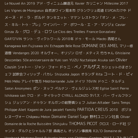
Le Nouvel An 2019
アド・ヴィニュム醸造元
Xavier
カリニャン
Millesime 2017
ド
Les Vignes de Mongueux
自然派ワイン見本市
グランクリュ街道
ESPOAたけや
メーヌ・ド・ラ・ボルド
タンキエット・ママン
レストラン「オン・メ・フレ・
ス・キル・トゥ・プレ」
ワインバー・ア・ボワール・エ・ア・マンジェ
Caviar
ル・グロ・デュ・ロワ
Ginza
Le Clos des Treilles
France Gonzalvez
GAR'O'VIN
サント・ヴィクトワール
2018年
ドゥ・モール
Macéo
西尾さん
DOMAINE DES AMIEL
Kanagawa ken Fujisawa shi
Echappée Belle Rose
マリー修
道僧
Vendanges 2020
オルヴォー、オリゾン
ロゼ・メティス
竹ちゃん
Ghislaine
Olivier
YUZU
Descombes
50e anniversaire de Yuki san
Nyctalopie
Asuka san
アルザス
Cousin
ドゥニ・ペノ
シャトー・ジャン・フォー
カシェットのまさシ
コート・ド・ピィ
ェフ
試飲会フィリップ・パカレ
Shizuoka Japon
オランダ
Rita
Méli Mélo
アレイヤ地方
Méditerranée
Julie
ドイツ
76VIN
ドゥニ・タルデュ
Salon Anonymes
ポン・ヌッフ
ぺルナン・ヴェルジュレス村
Eglise Saint Pierre
Ishikawa san
クロ・ド・タイラック
CYRILL ALONZO
タパス・バー
ヴィルフラン
Julian Altaber
シュ
ジュリアン・ドゥラン
オルガンの紺野真シェフ
Sans Temps
PARTIDA CREUS
Philippe Aliet
Kagami de Jura
pacalet familly
2018 ボジョ
Domaine Daniel Sage
野村ユニソン社長
レヌーヴォー
Châpeau Melon
Olivar
THOMAS PICOT
Domaine de la Roche Buissière
Shinjuku
クロス・ロード社
ジ
ャンヌ・ダルクとシャルル７世
森高さん
オリゾン事務局
R2L'O
Domaine de
Verchant
Madame Rosé
Fukuoka Imao-san
Château Cambon 2017
レストランプ