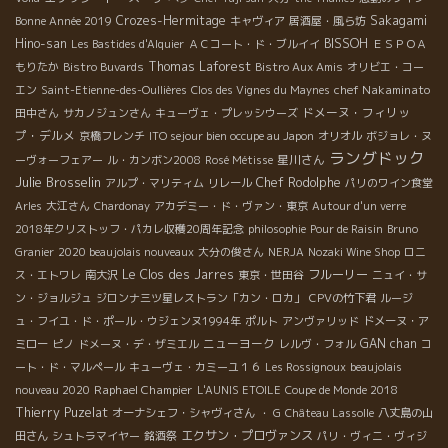
Crozes-Hermitage
Sakagami
Bonne Année 2019
キャヴィア
居酒屋・風ら坊
Hino-san
BISSOH
Les Bastides d'Alquier
ＡＣコート・ド・ブルイイ
ＥＳＰＯＡ
Thomas Laforest
もりたか
Bistro Buvards
Bistro Aux Amis
オリビエ・コー
chef Nakaminato
エン
Saint-Etienne-des-Oullières
Clos des Vignes du Maynes
ドメーヌ・フィリッ
田中さん
サカノジュンさん
キューヴェ・プレッシウーズ
プ・デルメ
京橋フレンチ
ITO sejour bien occupe au Japon
オリオル
ボジョレ・ヌ
ラングドック
星川さん
ーヴォーフェアー
ル・カンボン2008
Rosé Métisse
Julie Brosselin
Chef Rodolphe
アルプ・マリティム
リレール
パリのワイン食堂
Arles
大江さん
Chardonay
アカデミー・ド・ヴァン・東京
Autour d'un verre
2018年クリストッフ・パカレ収穫20周年記念
philosophie
Pour de Raisin
Bruno
Granier
2020 beaujolais nouveaux
大分の俊さん
NERJA
Nozaki Wine Shop
ロニ
Le Clos des Jarres
フルーリー
ス・エトワレ
南大沢
東京・世田谷
ニュイ・サ
ン・ジョルジュ
ジロンナ三ツ星レストラン「カン・ロカ」
CPVの竹下君
ルージ
ュ・フイユ・ド・ポール・ウジェンヌ1994年
ポルト
アンヴァリッド
ドメーヌ・ア
ニューヨーク
GAN chan
ミロー
ピノ
ドメーヌ・デ・ザミエル
レルヴ・フォル
コ
ート・ド・マルペール
キューヴェ・カミーユ１６
Les Rossignoux
beaujolais
Raphael Champier
nouveau 2020
L'AUNIS ETOILE
Coupe de Monde 2018
Thierry Puzelat
オーナシェフ・シャヴィさん
・ G
Château Lassolle
八丈島の山
エクサン・プロヴァンス
田さん
シュトラマイヤー
銘酒祭
パリ・ヴィニ・ヴィジ