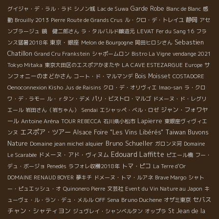
Garde Robe
グイジャ・デ・ラル・ラド
シノン城
Lac de Suwa
Blanc de Blanc
感
静岡
動
Brouilly 2013
Pierre
Route de Grands Crus
ル・クロ・デ・トレイユ
アセ
ンブラージュ
鏡 健二郎さん
ラ・タルバルド醸造元
LEVAT
Fer du Sang 16
フラ
Sebastien
東京・銀座
ンス猛暑2018年
Melon de Bourgogne
岡田ヒロシさん
Chatillon
Grand Cru Frankstein
シャポームロン
Bistro La Vigne
vendange 2021
サ
Tokyo Mitaka
東京大田区のエスポアかまたや
LA CAVE ESTEZARGUE
Europe
ンフォニーのまどかさん
Bois Moisset
コート・ド・マルマンデ
COSTADORE
Oenoconnexion Kisho
Jus de Raisins
クロ・デ・オリヴィエ
Imao-san
ラ・クロ
ワ・デ・ラモー
ル・ｒタン・デメ
パリ・ビストロ・マルゴ
ドメーヌ・ド・レグリ
ジャン・フォワヤ
エール
岩田さん（岩ちゃん）
Sendai
エシャッペ・ベル・ロゼ
ール
Lapierre
Antoine Aréna
TOUR REBECCA
石川県小松市
東銀座ヴィヴィエ
エスポア・ツアー
Taiwan Buvons
Alsace Foire "Les Vins Libérés"
ンヌ
Nature
Bruno Schueller
Domaine jean michel alquier
ガロンヌ河
Domaine
Edouard Laffitte
ドメーヌ・アド・ヴィヌム
Le Scarabée
ピエール橋
フー・
トマ・ピコ
デュ・ボージョ
Penedès
ラフォレ収穫2018年
La Terre d'Or
DOMAINE RENAUD BOYER
夢キチ
ドメーヌ・トマ・ルアネ
Brave Margo
シャト
ー・ピュエッシュ・オ
Quinonero Pierre
文芸社
Event du Vin Nature au Japon
キ
セバス
Bruno Duchene
ューヴェ・ル・ラン・デュ・メルル
OFF
Sena
オザミ東京
チャン・シャティヨン
St Jean de la
ジュヴレイ・シャンベルタン
オップラ