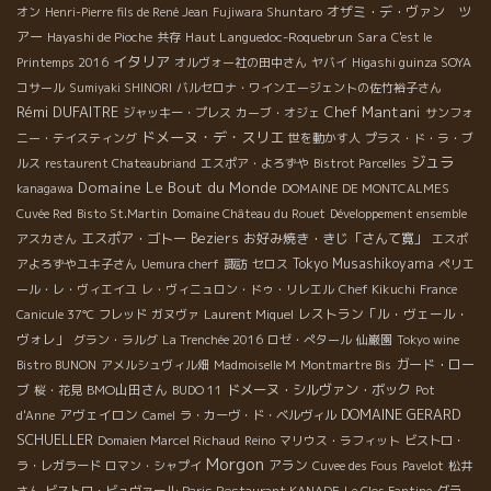
オザミ・デ・ヴァン ツ
オン
Henri-Pierre fils de René Jean
Fujiwara Shuntaro
アー
Haut Languedoc-Roquebrun
Sara
Hayashi de Pioche
共存
C'est le
イタリア
Printemps 2016
オルヴォー社の田中さん
ヤバイ
Higashi guinza SOYA
コサール
Sumiyaki SHINORI
バルセロナ・ワインエージェントの佐竹裕子さん
Rémi DUFAITRE
Chef Mantani
ジャッキー・プレス
カーブ・オジェ
サンフォ
ドメーヌ・デ・スリエ
ニー・テイスティング
世を動かす人
プラス・ド・ラ・ブ
ジュラ
ルス
restaurent Chateaubriand
エスポア・よろずや
Bistrot Parcelles
Domaine Le Bout du Monde
kanagawa
DOMAINE DE MONTCALMES
Cuvée Red
Bisto St.Martin
Domaine Château du Rouet
Développement ensemble
エスポア・ゴトー
Beziers
お好み焼き・きじ「さんて寛」
アスカさん
エスポ
Tokyo Musashikoyama
アよろずやユキ子さん
Uemura cherf
諏訪
セロス
ペリエ
ール・レ・ヴィエイユ
レ・ヴィニュロン・ドゥ・リレエル
Chef Kikuchi
France
レストラン「ル・ヴェール・
Canicule 37℃
フレッド
ガヌヴァ
Laurent Miquel
ヴォレ」
グラン・ラルグ
La Trenchée 2016
ロゼ・ぺタール
仙巌園
Tokyo wine
ガード・ロー
Bistro BUNON
アメルシュヴィル畑
Madmoiselle M
Montmartre Bis
ブ
BMO山田さん
ドメーヌ・シルヴァン・ボック
桜・花見
BUDO 11
Pot
DOMAINE GERARD
アヴェイロン
d'Anne
Camel
ラ・カーヴ・ド・ベルヴィル
SCHUELLER
Domaien Marcel Richaud
Reino
マリウス・ラフィット
ビストロ・
Morgon
アラン
ラ・レガラード
ロマン・シャプイ
Cuvee des Fous
Pavelot
松井
グラ
さん
ビストロ・ビュヴァール
Paris Restaurant KANADE
Le Clos Fantine