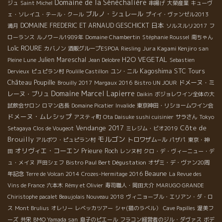
Domaine de la Sénèchalière
ジュ
Saint Michel
串揚げ
大榮産業
キューヴ
ブルノ・シュレール
ェ・ソレイユ・テール・クール
プイイ・ヴァンゼル2013
日本
DOMAINE FREDERIC ET ARNAUD GESCHICKT
満月
ソルスルリ2017
フ
ローランス
ルノワール1989年
Domaine Chambertin
Stéphanie Roussel
南ちゃん
Loïc ROURE
Jura Kagami Kenjiro san
カバノン
酒販グループESPOA
Riesling
H2O VEGETAL
Julien Mareschal
Pleine Lune
Jean Delobre
Sebastien
Kagoshima
STC Tours
Dervieux
ピュピラン村
Poulille Castillon
ユン・ニル
Château Poupille
ドメーヌ・ミ
Brouilly 2017
Margaux 2016
Bistro UN JOUR
Domaine Marcel Lapierre
レーヌ・ブリュ
Daikin
ボジョレワイン全体の大
試飲会サロン
ロマン店長
Domaine Picatier
Invalide
東京神田・リショームワイン会
ドメーヌ・ムレシップ
アスティ町
Ota Daisuke sushi cuisinier
サラさん
Tokyo
Vendange 2017
Côte de
Setagaya
Clos de Vougeot
ミレジム・ビオ2019
モルゴン
Brouilly
トロワザム−ル
アルボワ・ピュピラン村
パザパ
東京・神
オリヴィエ・コーエン
Prieure Roch
田
レンヌ村
クロ・デ・ヴィーニュー・デ
Bistro Paul Bert Dégustation
ュ・メイヌ
戸田シェフ
オザミ・デ・ヴァン20周
Beaune
年記念
Terre de Volcan 2014
Crozes-Hermitage 2016
La Revue des
Vins de France
六本木
Rémy et Olivier
寿司職人・岡田大介
MARUGO GRANDE
Chiristophe pacalet Beaujolais Nouveau 2018
ヴィニョーブル・エリアン・ダ・ロ
ス
Mont Brulius
オレリー
レベッカツアー
シャ(猫のラベル）
Cave Papilles
渥美フ
ーズ
共栄
BMO Yamada san
息子のピエール
フラコン経営者のジル・ダヴァス
ボデ