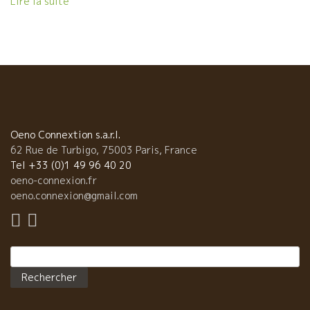
Lire la suite
リアで一度優雅な夕食を味わってみたいです！ Macéo
Restaurant 15, Rue des Petits-Champs, 75001 Paris Tel : 01
42 97 53 85 Métro : Pyramide / Palais Royal / Bourse / Les
Halles La Ferme St Martin ＊ ラ・フェルム・サン・マルタン 最
初に試飲したのは、スゼットの村でワイン造りを受け継いだ、La
Ferme St Martin＊ ラ・フェルム・サン・マルタンのThomas
Jullien＊トマ・ジュリアン。 お父さんのGuy＊ギーさんもいたけ
れど、相変わらずのシャイ・ガイ。 今年の出来具合は？ 『2012
年・13年が暑いビンテージ。 2014年は爽やかなビンテージ。
Oeno Connextion s.a.r.l.
2015年はバランスが良いビンテージだよ！』 Blanc 2014＊白
62 Rue de Turbigo, 75003 Paris, France
2014 (Clairette, Grenache Blanc, Roussanne) ルサンヌをマセ
Tel +33 (0)1 49 96 40 20
ラシオンした後、他の品種とブレンド。 熟成：2/3フードルで、
oeno-connexion.fr
1/3タンク。 ミネラル感◎・繊細で長く続く後味・フレッシュ！
oeno.connexion@gmail.com
テラスでの一杯かな！ La Gérine 2014＊ラ・ジェリンヌ2014
(Grenache 50%, Cinsault 25%, Carignan 25%) カリニャンをマ
セラシオン・カルボニック。 飲みやすさ◎・フルーティー・ほん
Rechercher :
のりスパイシー。 友達との飲み会のお供に。 Les Estaillades
2014＊レ・ゼスタイヤード2014 (Grenache 90%, Counoise
10%) シラーのようなスパイシーさ・クノワーズが出す野性感・で
も口当たりはボリューミーで爽やかでビックリ◎ Les Terres