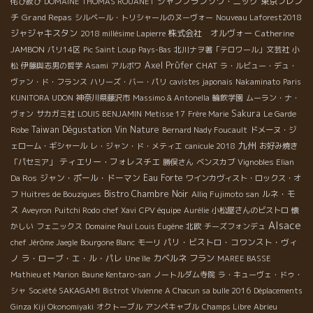
ジャンフランソワ・ニック
東京フレン
侘び寂び
DOMAINE THOMAS ROUANET
チ
Grand Repas
シルベール・トリシャールのヌーヴォー
Nouveau Laforest2018
ジャジャキスタン
株式会社 オルヴォー
Catherine
2018 millésime Lapierre
JAMBON
パリ14区
Pic Saint Loup
Pays-Bas
北川ナヲ著「テロワール」文芸社
小
Axel Prϋfer
CHAT
松
伊藤與志男の哲学
Asami
アルボワ
ラ・ルビュー・デュ・
ヴァン・ド・フランス
ハリーズ・バー・パリ
cavistes japonais
Nakaminato
Paris
KUNITORA UDON
神奈川県藤沢市
Massimo & Antonella
輪飲学園
ムーラン・ナ・
Sakura
ヴォン
サカガミ社
LOUIS BENJAMIN
Metisse 17
Frère Marie
Le Garde
Taiwan Dégustation Vin Nature
Robe
Bernard Nady Foucault
ドメーヌ・ジ
九州
ェローム・ギシャール
レ・ジャン・ド・メティエ
canicule 2018
お好み焼き
ティエリー・フォレスチエ
「パセミア」
勝俣さん
ベンスカブ
Vignobles Elian
ジャン・ポール・ドーマン
Eau Forte
Da Ros
ワインカヴィスト・ロックス・オ
Bistro Chambre Noir
ルネ・モ
フ
Huitres de Bouzigues
Alliq Fujimoto san
ス
Aveyron
Puitchi Rodo
chef Xavi
CPV équipe
Aurélie
小松屋さんのビストロ
懐
Alsace
かしい
フェニックス
Domaine Paul Louis Eugène
北欧
チーズフォンデュ
パリ・ビストロ・コワンスト・ヴィ
chef Jérôme Jaegle
Bourgone Blanc
モーリ
ノ
ラ・ローブ・エ・ル・パレ
カベルネ フラン
Une île
MAREE BASSE
Mathieu et Marion
Baune Kentaro-san
ノートルダム寺院
ラ・キューヴェ・ドゥ・
シャ
Société SAKAGAMI
Bistrot VIvienne
A Chacun sa bulle 2016
Déplacements
Ginza Kiji Okonomiyaki
オクトーブル
アンペキャブル
Champs Libre
Abrieu