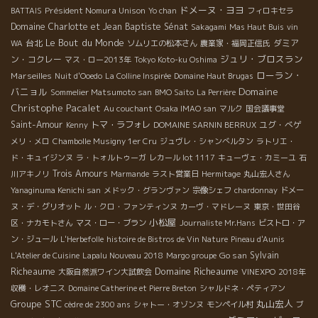
ドメーヌ・ヨヨ
Président Nomura Unison
BATTAIS
Yo chan
フィロキセラ
Domaine Charlotte et Jean Baptiste Sénat
Sakagami
Mas Haut Buis
vin
Le Bout du Monde
台北
ダミア
WA
ソムリエの松本さん
農業家・福岡正信氏
ジュリ・ブロスラン
ン・コクレー
マス・ロー2013年
Tokyo Koto-ku Oshima
ローラン・
Marseilles
Nuit d'Ooedo
La Colline Inspirée
Domaine Haut Brugas
Domaine
バニョル
Sommelier Matsumoto san
BMO Saito
La Perrière
Christophe Pacalet
Au couchant
Osaka IMAO san
マルク
国会議事堂
Saint-Amour
トマ・ラフォレ
ユグ・べゲ
Kenny
DOMAINE SARNIN BERRUX
メリ・メロ
Chambolle Musigny 1er Cru
ジュヴレ・シャンべルタン
ラトリエ・
ド・キュイジンヌ
ラ・トォルトゥーガ
レカール lot 1117
キューヴェ・カミーユ
石
Trois Amours
川アキノリ
Marmande
ラスト営業日
Hermitage
丸山宏人さん
Yanaginuma Kenichi san
メドック・グランヴァン
宗像シェフ
chardonnay
ドメー
ヌ・デ・グリオット
ル・クロ・ファンティンヌ
カーヴ・マドレーヌ
東京・世田谷
小松屋
区・ナカモトさん
マス・ロー・ブラン
Journaliste Mr.Hans
ビストロ・ア
ン・ジュール
L'Herbefolle
histoire de Bistros de Vin Nature
Pineau d'Aunis
Go san
Sylvain
L'Atelier de Cuisine
Lapalu Nouveau 2018
Margo groupe
Domaine Richeaume
Richeaume
大阪自然派ワイン大試飲会
VINEXPO
2018年
収穫・レオニス
Domaine Catherine et Pierre Breton
シャルドネ・ペティアン
Groupe STC
丸山宏人
cèdre de 2300 ans
シャトー・オゾンヌ
モンペイル村
ブ