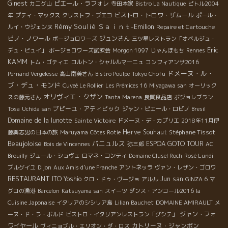
Ginest
ピエール・ラフォレ
カニグ山
寺田本家
Bistro La Nautique
ピトル2004
ビストロ・トロワ・ザムール
年
プティ・マックス
クリストフ・プエヨ
ポール・
Rémy Soulié
Ｓａｉｎｔ-Emilion
ルイ・ウジェンヌ
Repaire et Cartouche
ピノ・ノワール
ジュンさん
ボージョロワーズ
三ツ星レストラン「オベルジュ・
Eric
デュ・ピュイ」
ボージョロワーズ試飲会
Morgon 1997
じゃんぼもち
Rennes
KAMM
トム・ゴティエ
コルトン・シャルルマーニュ
コンフィアンサ2016
ドメーヌ・ル・
Pernand Vergelesse
高山南美さん
Bistro Poulpe
Tokyo Chofu
ブ・デュ・モンド
Cuveé Le Rollier
Les Prémices 16
Miyagawa san
オーリック
オリヴィエ・クザン
スの藤元さん
Tanta Marena
良質食品店
ボジョレブラン
プピーユ・アティピック
Tosa
Uchida san
ジャン・ピエール・ロビノ
Bresil
Domaine de la lunotte
Sainte Victoire
ドメーヌ・デ・カプリエ
2018年11月伊
Herve Souhaut
Stéphane Tissot
藤與志男の日本の旅
Maruyama
Côtes Rotie
Beaujoloise
バニュルス
ESPOA GOTO TOUR
Bois de Vincennes
弥三郎
AC
Brouilly
ジュール・ショヴェ
ロマネ・コンティ
Domaine Clusel Roch
Rosé Lundi
ブルグイユ
Dijon
Aux Amis d’une Franche
アントネッラ
ヴァン・レザン・ゴロワ
RESTAURANT
ITO Yoshio
Jun san
クロ・ドゥ・ヴージョ
アルル
GINZA 6
マ
グロの漁港
Barcelon
Katsuyama san
スイーツ
ダンス・アンコール2016
la
Cuisine Japonaise
イタリアのシシリア島
Lilian Bauchet
DOMAINE AMIRAULT
メ
ジャン・フォ
ーヌ・ド・ラ・ボルド
ビストロ・イタリアンレストラン「グシテ」
ワイヤール
カトリーヌ・ジャンボン
ヴィニョブル・エリオン・ダ・ロス