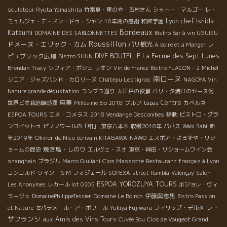
sculpteur Ryota Yamashita
竹富島・星のや・吉村さん
シャトー・マルゴー
レ・
Lyon chef Ishida
ミュルジェ・デ・ドン・ドゥ・シヤン
10年間の感謝
和飲学園
Bordeaux
Katsumi
DOMAINE DES SABLONNETTES
Bistro Bar à vin UGUISU
Roussillon
ドメーヌ・エリック・カム
パリ観光
レ
A boire et a Manger
ピュブリック広場
DIVE BOUTELLE
La Ferme des Sept Lunes
Bistro SHUN
Brendan Tracy
ソフィア・ボシェ
リオン
Vin de France
Bistro FLACON - 2
Michel
南ローヌ
シニア・ジャズバンド・カロリーヌ
Château Lestignac
NAGOYA Vin
Nature grande dégustation
ランブラ通り
大江戸の夜景
パリ・夕焼けのセーヌ河
麻美
Centre
世界ビオ栽培醸造家
Millésime Bio 2018
プルフ
tapas
カベルネ
ESPOA TOURS
エメ・コメラス
2018 Vendange Descombes
移動
ビストロ・グラ
ンユイットゥ
ピノノワールの「和」
東京六本木
収穫2018年
ババス
Wabi Sabi
新
Olivier de Nice
年2019年
écrivain KITAGAWA-NAWO
エスポア・よろずや・リシ
焼き鳥・しのり
ョームの歴史
エルヴェ・スオ
東京・神田・リショームワイン会
Clos Massotte
shanghain
ブラジル
Marco Giuliani
Restaurant français à Lyon
コンコルド
ワイン ＳＭ
フォジェール
SOPEXA
street Rambla
Valençay
Salon
ESPOA YOROZUYA TOURS
Les Anonymes
レカール lot 0205
ボジョレ・ヴィ
伊藤與志男
ラージュ
DomainePhilippeTessier
Domaine Le Boiron
Bistro Passion
レ・
et Nature
セパラメール・ア・ボワール
Yukiya Fujiwara
フィリップ・デルメ
ザフランシ
aux Amis des Vins Tours
Cuvée Bou
Clos de Vougeot Grand