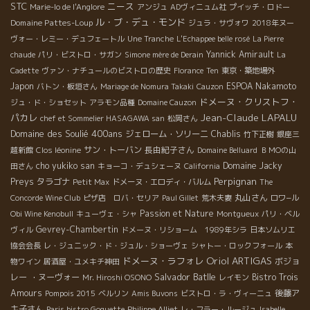
STC
ニース
Marie-lo de l'Anglore
アンジュ
ADヴィニュム社
プイッチ・ロドー
ル・ブ・デュ・モンド
Domaine Pattes-Loup
ジュラ・サヴォワ
2018年ヌー
ヴォー・レミー・デュフェートル
Une Tranche
L'Echappee belle rosé
La Pierre
Yannick Amirault
chaude
パリ・ビストロ・サガン
Simone mère de Derain
La
Cadette
ヴァン・ナチュールのビストロの歴史
Florance
Ten
東京・築地場外
Japon
ESPOA Nakamoto
バトン・板垣さん
Mariage de Nomura Takaki
Cauzon
ドメーヌ・クリストフ・
ジュ・ド・ショセット
アラモン品種
Domaine Cauzon
Jean-Claude LAPALU
パカレ
chef et Sommelier HASAGAWA san
松岡さん
Domaine des Soulié 400ans
ジェローム・ソリーニ
Chablis
竹下正樹
銀座三
サン・トーバン
長由紀子さん
越新館
Clos léonine
Domaine Belluard
ＢＭОの山
cho yukiko san
Domaine Jacky
田さん
キョーコ・デュシェーヌ
California
Perpignan
Preys
タラゴナ
Petit Max
ドメーヌ・エロディ・バルム
The
丸山さん
Concorde Wine Club
ピザ店 ロバ・セリア
Paul Gillet
荒木夫妻
ロワ−ル
Passion et Nature
Obi Wine Kenobull
キューヴェ・シャ
Montgueux
パリ・ベル
Gevrey-Chambertin
ヴィル
ドメーヌ・リショーム 1989年シラ
日本ソムリエ
協会会長
レ・ジュニック・ド・ジュル・ショーヴェ
シャトー・ロックフォール
本
Oriol ARTIGAS
ドメーヌ・ラフォレ
ボジョ
物ワイン
居酒屋・ユメキチ神田
Salvador Batlle
レー ・ヌーヴォー
Bistro Trois
Mr. Hiroshi OSONO
レイモン
Amours
後藤ア
Pompois 2015
ベルリン
Amis Buvons
ビストロ・ラ・ヴィーニュ
キ子さん
Paris bistro Goguette
Philippe Alliet
レ・フラー・ルージュ
Isabelle