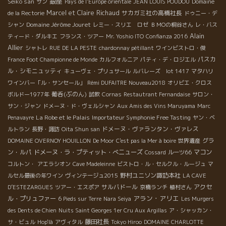
銀座
Seiko san
サン
Pays de l'Europe orientale
JEAN LOUIS POUDOU
Domaine
Marcel et Claire Richaud
サカガミ社の高橋社長
de la Rectorie
ドゥニー・デ
Domaine Jérôme Jouret
シャン
レミー・スリエ ロゼ
ＢＭОの桐谷さん
レ・バス
Alain
ティード・ダルキエ
フランス・ツアー
Mr. Yoshio ITO
Confianza 2016
Allier
シャトレ
RUE DE LA PESTE
chardonnay pétillant
ワインビストロ・俊
パスカ
France Foot Championne de Monde
カルフォルニア
パティ・デ・ロジエル
ル・シモニュッティ
キューヴェ・プリュサール
ルバレーズ lot 1417
マタハリ
ワインバー「ル・サンセール」
Rémi DUFAITRE Nouveau2018
オリビエ・クロス
葡呑(ぶのん)
ボルドー1977年
試飲
Cornas
Restautrant Fernandaise
サロン・
サン・ジャン
ドメーヌ・ド・ヴェルシャン
Aux Amis des Vins Maruyama
Marc
La Robe et le Palais
Penavayre
Importateur Symphonie Free Tasting
ヤン・ベ
ドメーヌ・ヴァランタン・ヴァレス
ルトラン
長野・諏訪
Oita Shun san
グラ
DOMAINE OVERNOY HOUILLON
De Moor
C'est pas la Mer à boire
世界遺産
ン・ルパ
ドメーヌ・ラ・プティット・べニューズ
マコン
Cossard
ルーツ66
コルトン・
アエラシオン
Cave Madeleinne
ビストロ・ル・セルクル・ルージュ
マ
野村ユニソン諏訪本社
ルセル最後の年ワイン
ヴィンテージュ2015
LA CAVE
サルバドール
アクセ
D’ESTEZARGUES
ツアー・エスポア
京橋ランチ
植村さん
アラン・アリエ
ル・プリュファー
6 Pieds sur Terre
Nara Seiya
Les Murgers
des Dents de Chien
Nuits Saint Georges 1er Cru Aux Argillas
ア・シャッカン・
藤田社長
サ・ビュル
Hop'là
アヴィタル
Tokyo Hiroo
DOMAINE CHARLOTTE