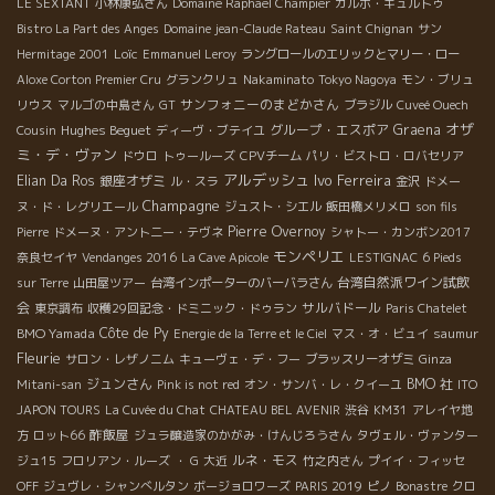
LE SEXTANT
小林康弘さん
Domaine Raphael Champier
カルボ・キュルトゥ
Bistro La Part des Anges
Domaine jean-Claude Rateau
Saint Chignan
サン
Loïc
Hermitage 2001
Emmanuel Leroy
ラングロールのエリックとマリー・ロー
Aloxe Corton Premier Cru
グランクリュ
Nakaminato
Tokyo Nagoya
モン・ブリュ
サンフォニーのまどかさん
リウス
マルゴの中島さん
GT
ブラジル
Cuveé Ouech
オザ
Hughes Beguet
グループ・エスポア
Graena
Cousin
ディーヴ・ブテイユ
ミ・デ・ヴァン
ドウロ
トゥールーズ
CPVチーム
パリ・ビストロ・ロバセリア
アルデッシュ
Ivo Ferreira
Elian Da Ros
銀座オザミ
ル・スラ
金沢
ドメー
Champagne
ヌ・ド・レグリエール
ジュスト・シエル
飯田橋メリメロ
son fils
Pierre Overnoy
Pierre
ドメーヌ・アント二ー・テヴネ
シャトー・カンボン2017
モンペリエ
奈良セイヤ
Vendanges 2016
La Cave Apicole
LESTIGNAC
6 Pieds
台湾自然派ワイン試飲
sur Terre
山田屋ツアー
台湾インポーターのバーバラさん
会
サルバドール
東京調布
収穫29回記念・ドミニック・ドゥラン
Paris Chatelet
BMO Yamada
Côte de Py
Energie de la Terre et le Ciel
マス・オ・ビュイ
saumur
Fleurie
サロン・レザノニム
キューヴェ・デ・フー
ブラッスリーオザミ
Ginza
ジュンさん
BMO 社
Mitani-san
Pink is not red
オン・サンバ・レ・クイーユ
ITO
JAPON TOURS
La Cuvée du Chat
CHATEAU BEL AVENIR
渋谷
KM31
アレイヤ地
酢飯屋
方
ロット66
ジュラ醸造家のかがみ・けんじろうさん
タヴェル・ヴァンター
ルネ・モス
ジュ15
フロリアン・ルーズ
・ G
大近
竹之内さん
プイイ・フィッセ
OFF
ジュヴレ・シャンべルタン
ボージョロワーズ
PARIS 2019
ピノ
Bonastre
クロ