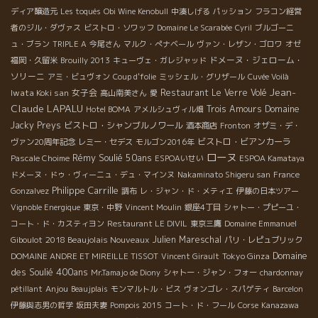
ディア醸造元
Les toqués
Obi Wine Kenobull
中湊しげる
パッション
フラコン経営
者のジル・ダヴァス
ビストロ・ソワッフ
Domaine Le Scarabée
Cyril
ブルゴーニ
ュ・ブラン
TRIPLE A
今尾さん
マルク・ぺナベール
ヴァン・レザン・ゴロワ
オゼ
ドメーヌ・ジェローム・
福岡・久留米
Brouilly 2013
キューヴェ・ガレジャッド
ソリーニ
アミ・ビュヴォン
Coup d'folie
ミッシェル・グリザール
Cuvée Voilà
Jean-
Iwata Koki san
女子会
Restaurant Le Verre Volé
高山南美さん
愛
Claude LAPALU
Trois Amours
Domaine
Hotel BOMA
アメルシュヴィル畑
Jacky Preys
ビストロ・シャンブルノワール
酒本商店
Fronton
オザミ・デ・
ビストロ・ビアンカーラ
ヴァン20周年記念
レミー・セデス
モルゴン2016年
ローヌ
Rémy Soulié 50ans
Pascale Choime
ESPOAいせい
ESPOA Kamataya
ドメーヌ・ドゥ・ヴィーニュ・デュ・マインヌ
Nakaminato Shigeru san
France
Philippe Carrille
Gonzalvez
調布
レ・ジャン・ド・メティエ
伊藤の日本ツアー
Vignoble Energique
東京・中野
Vincent Moulin
銀座4丁目
シャトー・プピーユ・
コート・ド・カスティヨン
Restaurant LE DIVIL
東京三鷹
Domaine Emmanuel
2018 Beaujolais Nouveaux
Julien Mareschal
Giboulot
パリ・レピュブリック
Domaine
Tokyo Ginza
DOMAINE ANDRE ET MIREILLE TISSOT
Vincent Girault
des Soulié 400ans
Mr.Tamajo de Diony
シャトー・ジャン・フォー
chardonnay
Anjou
pétillant
Beaujplais
モンマルトル・ビス
ヴォンゴレ・スパゲティ
Barcelon
伊藤與志男の哲学
坂田夫妻
Pompois 2015
コート・ド・フール
Corse
Kanazawa