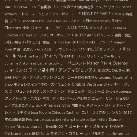
VALENTIN VALLES
日仏商事
ブノワ
世界ビオ栽培醸造家
アンジュヴァン
Charles
LE MONT DE MARIE
Aznavour
ドメーヌ・クリスチャン・ビネール
Opéra
石川社
リヨン
La Pioche
Bistro
長
Descombes Beaujolais Nouveau 2018
Pomerol
Alain Allier
Chambre Noir
ジェラール・ゴビー
JAJAKISTAN
Les Maoù
Echezeaux Grand Cru
アメリカ・オレゴン
モルゴン1997年ビンテージ
長野・諏訪
お好み焼き「パセミア」
銀座 ６
Mas Lau 2013
ビストロ・アン・ク
Pompon
ジュリアン・アルタ
Rosé
大園 弘さん
Pierre ALIET
アヴェク・ル・タン
小松
ベール
Thierry Forestier
Montmartre Bis
フレデリック・コサール
chef
レ・ぺニタント
Maison Pierre Overnoy
Julianne
Antoine et Laurence Joly
ワイン見本市「アンディジェンヌ」
Julien Guillot
販売プロの西さん
飲
み会
ドメーヌ・デ・グリオット
クロス・ロード社の有馬さん
orgamic
Nozaki Wine
Chablis
Shop
ボジョレワイン全体の一大イヴェント
Vin Jaune
ジャッキー・プレ
ス
ラ・リュノットのクリストフ
ジャン・ドミニック・カッシーニ
Sylvie Augereau
クリストッフ・パカレ
マス・ド・モンペール
侘び寂び
ニュイ・サン・ジョルジ
aux Amis des Vins
ドメーヌ・ジャッキー・プ
ュ・プルミエクリュ
内田さん
レス
イオデ
Château Poupille Côtes de Castillon
ロバ・セリアのヴァンサン
2017
年の収穫情報
Président Association Internationale de Sommeliers
Domaien
コート・ド・ブルイイ
Jun san
Marcel Richaud
Brouilly 2017
BMOツアー
ダミアン・コクレー
La
Château Ausone
BMO Saito
レ・ザルミエール
Gerard