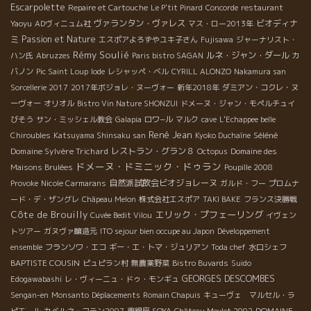
Escarpolette
Repaire et Cartouche
Le P'tit Pinard
Concorde
restaurant
ヴァランタン・ヴァレス
ビオディナ
Yaoyu
ADヴィニュム社
マス・ロー2013年
ミ
Passion et Nature
エスポアよろずやユキ子さん
Fujisawa
ジャーナリスト・
Rémy Soulié
ルネ・ジャン・ダール
ハン氏
Abruzzes
Paris bistro SAGAN
カ
バノン
Pic Saint Loup
Iode
レシャッペ・ベル
CYRILL ALONZO
Nakamura san
Sorcellerie 2017
2017年ボジョレ・ヌーヴォー
新年2018年
ダミアン・コクレ・ヌ
ーヴォー
オリオル
Bistro Vin Nature SHONZUI
ドメーヌ・ジャン・モペルチュイ
びそう
サン・ミッシェル教会
Galapia
ロワ−ル
マルク
cave
L'Echappee belle
René Jean
Séléné
Chiroubles
Katsuyama Shinsaku san
Kyoko Duchaîne
Domaine Sylvère Trichard
レストラン・グラン８
Octopus
Domaine des
ドメーヌ・ドミニック・ドゥラン
Maisons Brulées
Poupille 2008
自然派試飲会ビオジョレーヌ
Provoke
Nicole Carmarans
ガルド・フー
プロムナ
ード・デ・ザングレ
Châpeau Melon
株式会社エスポア
TAKI BAKE
フランス決勝戦
Côte de Brouilly
エリック・プフェーリング
Cuvée Bedit Vilou
イヴェン
トツアー
ガヌヴァ醸造元
ITO sejour bien occupe au Japon
Développement
ensemble
フランソワ・エコ
ギー・エ・トマ・ジュリアン
Toda chef
水口シェフ
BAPTISTE COUSIN
ピュピラン村
無農薬野菜
Bistro Buvards
Suido
GEORGES DESCOMBES
Edogawabashi
レ・ヴィーニュ・ドゥ・モンギュ
Sengan-en
Monsanto
Déplacements
Romain Chapuis
キューヴェ マルセル・ラ
DOMAINE
ピエール
カベルネ・フラン2007
東銀座 SOYA
Château Meylet 2002