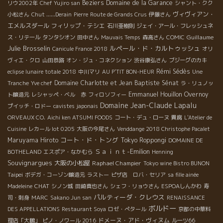
Beziers
Domaine de la Garance
リウ2002年
Chef Yujiro san
シャント・クク
ヴィヴィアン・
小松さん
Chut ......Derain
Pierre
Route de Grands Crus
伊藤さん
エメルスダール
フィリップ・テシエ
石川亜樹則
ジェイ・アール・フレッシュネ
Guillaume
ス・リテール
タンタシオン
田中さん
Mauvais Temps
森高さん
COMIC
Julie Brosselin
ルペール・ド・カルトゥッシュ
Canicule France 2018
オリ
ヴィエ・クロ
山田恭路
オン・ジュ・コネクション
渋谷康弘さん
ブジーグのカキ
Rémi Sédès
eclipse lunaire totale 2018
中川マリ
AU P'TIT BON-HEUR
Une
Domaine Charlotte et Jean Baptiste Sénat
Tranche
Yve chef
ラ・リュノッ
Emmanuel Houillon Overnoy
ト醸造元
レシャッペ・ベル 赤
フィロソフィー
Domaine Jean-Claude Lapalu
プイッチ・ロドー
cavistes japonais
ORVEAUX CO.
Aichi ken ATSUMI FOODS
コート・デュ・ローヌ
貴腐
L'Atelier de
Cuisine
レカール lot 0205
大阪の今尾さん
Venddange 2018 Christophe Pacalet
コート・ド・トング
Maruyama Hiroto
Tokyo Roppongi
DOMAINE DE
Ｓａｉｎｔ-Emilion
BOTHELAND
エスポア・なかむら
Henning
Souvignargues
大阪の小松屋
Raphael Champier
Tokyo wine Bistro BUNON
Taipei
ボデガ・コーゾン醸造元
ラストー
ピザ店 ロバ・セリア
sa fille ainée
CHAT
Madeleine
シノン城
田崎真也さん
シェフ・リョウさん
ESPOAしんかわ
寿
パルティーダ・クレウス
司・刺身
MARC
Sakano Jun san
RENAISSANCE
ボルドー
DES APPELLATIONS
Restaurant Soya
ロゼ・ぺタール
京都の中華料
ドメーヌ・アド・ヴィヌム
理店「大鵬」
ピノ・ノワール 2016
ルーツ66