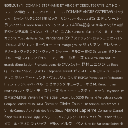
収穫2017年
DOMAINE STEPHANIE ET VINCENT DEBOUTBERTIN
ビストロ・
DOMAINE ANDRE OSTERTAG
フラコン2号店
ラ・トランシェ
エイロール
ジュヴ
エドゥワール・
レイ・シャンベルタン2015年
ピック・サン・ルー
Goutte d’Or
ラフィット
スリエ400年記念
2018年アンジェ自然
France Tours
タン・タン
Alexandre Bain
派ワイン見本市
ワインカーヴ・パピーユ
ドメーヌ・ド・ラ・
Sud
Vendanges 2017
ガランス
Yuzu de Paris
ステファン・ロッシェ
ロセ・パン
ボジョレ・ヌーヴォー
ヨヨ
ジュリアン・マレシャル
プルムス
Margo groupe
ドメール・ヴァランタン・ヴァレス
シャトー・マルゴー
BMO Saito san
オクトー
ラ・ルミーズ
ブル
三ツ星レストラン「カン・ロカ」
NAGOYA Vin Nature
野村ユニソン
grande dégustation
François Lemarié
CPVメンバー
La Rose
Stéphane Tissot
Qui Touche
ソルスルリ2017
ビストロ・マルミット
クロード・
ジル・キャトリンヌ・ヴェルジェ
アリエ
フリダ
ESPOA Yorozuya et Richeaume
Histoire
レシャッペ・ベル ロゼ
オランダ
キューヴェ・オゼ
M. Yanaginuma
ル・タン・デ・スリーズ
シャトー・レスティニャック
Mathieu
Raymond
寺
Vivien Hemelsdael
田本家の日本酒
L'écart lot 0205
Pernand Vergelesse
cuvée
Domaine Olivier Cousin
Coup de Foudre
MONTADA
Histoire du vin francais
Marcel Lapierre
Domaine Daniel
Vin de Cannes
Aux Amis des Vins Ginza
Sage
Mas Pellisser
îles de Lérins
満月
アンリー・フレデリック・ロック
プルフ
マルク・ぺノ
ピエール・アリエ
フィリップ・デルメ
Une île
Barbecue Soirée
剣