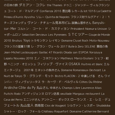
ダミアン・コクレ
の日本の旅
the Thames
ドゥニ・ジャンドー
ヴィルフランシ
ュ
コート・ド・マルマンデ
Confianza 2016
恵比寿
レカール lot 1016
La Cadette
Kyushu
Pineau d'Aunis
リムー
Quinta de Napoles
フランス対ウルグアイ：２：１
ヴァン・ナチュール見本市ビム
Banyuls-
チーズフォンデュ
故勝山晋作さん
sur-Mer
コート・ド・カスティヨン
Président Nomura Unison
コルトン・
シ
ＳＴＣツアー
ャポームロン
Sebastien Dervieux
Les Pyrenees
Coupe de Monde
Yoyo
2018
Brulius
トラモンタン
レイモン
Domaine Clusel Roch
Moto-Nouveau
フランスの猛暑37度
レ・グラン・ヴェール
2017 Bulle à Zero
SELENE
築地の魚
ESPOA Yorozuya
Jean-Michel Lasbouygues
Gaillac
47 Ricards Okada san
Lapalu Nouveau 2018
エノ・コネクション
Matheus
Marco Giuliani
シェフ・紺
OSAKA
フィリップ・ヴァイス
野
へニング・オエッシュ
Huitres et blanc
エル
ミｒタージュ 2001年
ミネットの鈴木さん
Domaine Romaneaux-Destezet
La
ラ・グランド・モット
Nuit de Tokyo
Bistro FLACON - 2
中湊しげる さん
ワイ
Côtes Du Rhône
ンバー・ヴィノヴェリータス
ラ・カーヴ・ド・ベルヴィル
Ardèche
Côte du Py
丸山さん
中本さん
Champs Libre
Laurence Alias
Puitchi Rodo
アンディジェンヌ
ロマン店長
oeuillade
Margaux
restaurent La
ローランス・エ・レミ・デュ
Casa del Perro
エニンドさん
アントニー・ギックス
丸山宏人
フェートル
西南部
Shubidoba
Clos de Vougeot
シルヴァン・レスポー
Domaine Catherine Bernard
シャトー・ロック・フォール
Château Roquefort