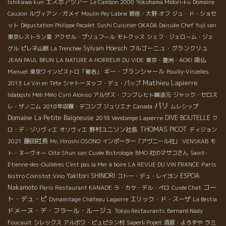
エスポアツアー
Ishikawa kun
Le Cambon 2008
Yokohama Midori-ku
Domaine
Cauzon
ルヴィアン・ガメイ
Moulin Pey Labrie
銀座・大野
オフ
ジュ・ド・ショセ
ット
Dégustation Philippe Pacalet
Sushi Cuisinier OKADA Daisuke
Chef Yuji san
東京レストラン業
アクセル・プリュフール
モトクッス
シェフ・ジェローム・ジェ
Sylvain Hoesch
ブルゴーニュ・グランクリュ
グル
ピレネ山脈
La Trenchée
南仏
JEAN PAUL BRUN
LA NATURE A HORREUR DU VIDE
東京・豊洲・AOKI
Manuel
ギー・ブランシャール
東京ワインビストロ「葡呑」
Pouilly-Vinzelles
Mathieu Lapierre
2013
Le Vin en Tête
シャトーヌッフ・デュ・パップ
Iidabqshi Méli Mélo
Cyril Alonso
アルザス・フンブレヒト醸造元
ジャック・セロス
パリ
レ・ザノ二ム
2018年収穫・デコンブ
ジュリエナ
Canada
ムレシップ
Domaine La Petite Baigneuse
2018 Vendange Lapierre
DIVE BOUTELLE
ク
THOMAS PICOT
野村ユニソン社長
ロ・デ・ゾリヴィエ
オリヴィエ
ディジョン
藤田社長
2021
Mr. Hiroshi OSONO
インポーター「アヴニール社」
VENSKAB
モ
ト・ヌーヴォー
Oita Shun san
Cuvée Bistrologie
BMO 社のマサコさん
Saint-
Paris
Etienne-des-Oullières
C'est pas la Mer à boire
LA REVUE DU VIN FRANCE
bistro Coinstot Vino
Yakitori SHINORI
ESPOA
コトー・デュ・レイヨン
コー
Nakamoto
Paris Restaurant KANADE
ラ・カサ・デル・ぺロ
Cuvée Chat
ト・デュ・ピ
エリック・ド・スーザ
Dynamitage
Château Lagairre
La Bestia
ドメーヌ・デ・フラール・ルージュ
Tokyo Restaurants
Bernard Nady
Foucault
シレックス
アルボワ・ピュピラン村
Saperli Popet
酒屋・よろずや
ラミ