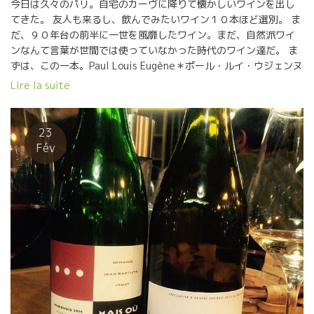
今日は久々のパリ。自宅のカーヴに降りて懐かしいワインを出し
てきた。 友人も来るし、飲んでみたいワイン１０本ほど選別。 ま
だ、９０年台の前半に一世を風靡したワイン。まだ、自然派ワイ
ンなんて言葉が世間では使っていなかった時代のワイン達だ。 ま
ずは、この一本。Paul Louis Eugène＊ポール・ルイ・ウジェンヌ
のHABILISアビリス。 ミネルボワの山の中に住む仙人のワイン
Lire la suite
だ。 カリニャン１００％のワイン。今でこそ、カリニャン１０
０％のワインを造る人がいるけど当時は、南仏では 駄もの品種と
して、ドンドン引き抜かれていた品種。 それを、キチッと造れば
23
こうなる、というのを教えてくれたワイン。カリニャンは酸のあ
Fév
って南仏のピノである。 Paulポールのワインでもう一本、メルロ
ー、カベルネ、マルベック（コ）というボルドー品種のブレンド
ワインがある。そうRouge Feuille ルージュ・フイユ1994を開け
た。２４年も熟成した南仏ワイン。 こちらの方がより果実味が残
っていたのには驚いた。 ここまでラングドックの歴史を飲むと、
どうしてもこの人は欠かせない。ラングドック・ワインのイメー
ジを変えた 偉大な人、そうAimé Commeyra＊エメ・コメイラス
さんだ。Domaine de l’Aiguelière＊ドメーヌ・ド・レグリエール
のワインだ。 Domaine L’ Aiguelière Tradition 1993 を開け
た。２６年も熟成したラングドックワイン。 これは、四次元カラ
フに入れた。 あまりにもの若々しいしさ驚かせれた一本だ。 初め