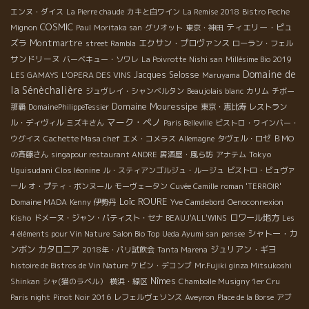
エンヌ・ダイス
La Pierre chaude
カキと白ワイン
La Remise 2018
Bistro Peche
COSMIC
ティエリー・ピュ
Mignon
Paul
Moritaka san
グリオット
東京・神田
Montmartre
ズラ
エクサン・プロヴァンス
street Rambla
ローラン・フェル
サンドリーヌ
バーベキュー・ソワレ
La Poivrotte
Nishi san
Millésime Bio 2019
Domaine de
Jacques Selosse
LES GAMAYS
L'OPERA DES VINS
Maruyama
la Sénèchalière
ジュヴレイ・シャンベルタン
Beaujolais blanc
カリム
チボー
Domaine Mouressipe
那覇
DomainePhilippeTessier
東京・恵比寿
レストラン
マーク・ペノ
ル・ディヴィル
ミズキさん
Paris Belleville
ビストロ・ワインバー・
ウグイス
Cachette Masa chef
エメ・コメラス
Allemagne
タヴェル・ロゼ
ＢＭО
Tokyo
の斉藤さん
singapour restaurant ANDRE
居酒屋・風ら坊
アナテム
Uguisudani
Clos léonine
ル・スティアンゴルジュ・ルージュ
ビストロ・ビュヴァ
ール
オ・プティ・ボンヌール
モーヴェータン
Cuvée Camille
roman 'TERROIR'
Loïc ROURE
Domaine MADA
Kenny
伊勢丹
Yve Camdebord
Oenoconnexion
ロワール地方
Kisho
ドメーヌ・ジャン・バティスト・セナ
BEAUJ'ALL'WINS
Les
シャトー・カ
4 éléments pour Vin Nature
Salon Bio Top
Ueda Ayumi san
pensee
ンボン
カタロニア
ジュリアン・ギヨ
2018年・パリ試飲会
Tanta Marena
histoire de Bistros de Vin Nature
ケビン・デコンブ
Mr.Fujiki
ginza Mitsukoshi
Nîmes
Shinkan
シャ(猫のラベル）
横浜・緑区
Chambolle Musigny 1er Cru
Paris night
Pinot Noir 2016
レフェルヴェソンス
Aveyron
Place de la Borse
アブ