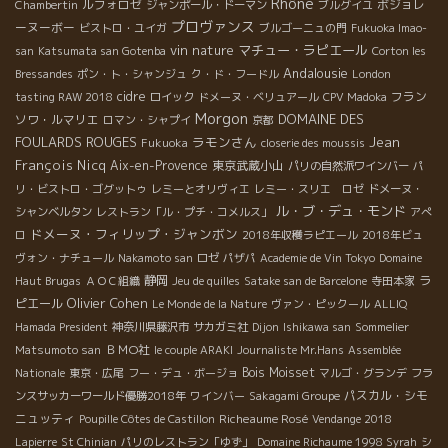
Rhône
ルフォロゼ
ボジョレ
Chambertin
ジャンポール・ドーマン
ブルグイユ
プロヴァンス
ーヌーボー
ビストロ・ユイガ
ブルゴーニュの門
Fukuoka Imao-
vin nature
マチュー・ラピエール
san
Katsumata san Gotenba
Corton les
Andalousie
Bressandes
ポン・ト・シャンジュ
ク・ド・フードル
London
cidre
フラン
tasting RAW 2018
ロイック
ドメーヌ・ベリュアール
CPV Madoka
Morgon
DOMAINE DES
ソワ・ルマリエ
ロマン・シャプイ
京都
FOULARDS ROUGES
ラモンさん
Jean
Fukuoka
closerie des moussis
François Nicq
Aix-en-Provence
東京武蔵小山
パリの自然派ワインバー
パ
リ・ビストロ・ゴグットゥ
レミーとオリヴィエ
レミー・スリエ ロゼ
ドメーヌ・
ル・ブ・デュ・モンド
シャンベルタン
レストラン「ル・プチ・コメルス」
アぺ
ドメーヌ・フィリップ・ジャンボン
ロ
2018年収穫ラピエール
2018年ビュ
ヴォン・ナチュール
Nakamoto san
ロゼ
パザパ
Academie de Vin Tokyo
Domaine
静岡
ラ
Haut Brugas
ＡＯＣ組織
Jeu de quilles
Satake san de Barcelone
寺田本家
Olivier Cohen
ピエール
Le Monde de la Nature
ヴァン・ピックール
ALLIQ
Hamada President
神奈川県藤沢市
サカガミ社
Dijon
Ishikawa san
Sommelier
ＢＭО社
Matsumoto san
le couple ARAKI
Journaliste Mr.Hans
Assemblée
Bois Moisset
Nationale
東京・広尾
フー・デュ・ボージョ
マルゴ・グランデ
フラ
パスカル・シモ
ンスサッカーワールド優勝2018年
ワインバー
Sakagami Groupe
ニュッティ
Richeaume Rosé
Poupille Côtes de Castillon
Vendange 2018
Lapierre
St Chinian
パリのレストラン「ゆず」
Domaine Richaume 1998 Syrah
シ