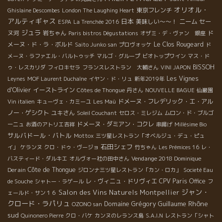
オリオル・
東京フレンチ
Ghislaine Descombes
London The Laughing Heart
アルティギャス
日本
美味しい～～！
ニーム
セー
ESPA
La Trenchée 2016
ジュラ
ヌ河
岩ちゃん
ド
Paris bistros Dégustations
オザミ・デ・ヴァン 銀座
メーヌ・ド・ラ・ボルド
Le Clos Rougeard
Saito Junko san
プロヴォッケ
ド
メーヌ・ラファエル・バルトゥッチ
マルゴ・グループ
ビオトップワイン
マス・ド
BISSOH
ゥ・レスカリダ
フィロキセラ
フランスレストラン 大輔さん
VINI JAPON
Les Vignes
Leynes
MOF Laurent Duchaîne
イヤン・ド・リュ
新年2019年
d'Olivier
イーストライン
Côtes de Thongue
丹さん
NOUVELLE BAGUE
仙巌園
ドメーヌ・フレデリック・エ・アル
Vin italien
キューヴェ・カミーユ
Les Maù
ノー・ゲシクト
ユキさん
Soleil Couchant
セロス・ミレジム
ムロン・ド・ブルゴ
ドメーヌ・ダミアン・コクレ
ーニュ
お酒のアトリエ吉祥
串揚げ
Millésime Bio
サルバドール・バトル
Mottox
三ツ星レストラン「オベルジュ・デュ・ピュ
石田シェフ
イ」
ケランヌ
クロ・ドゥ・ヴージョ
竹ちゃん
Les Prémices 16
レ・
Vendange 2018 Dominique
バスティード・ダルキエ
オルヴォー社の田中さん
Derain
Côte de Thongue
ジロンナ三ツ星レストラン「カン・ロカ」
Societé Eau
レ・ヴィニュ・ドリヴィエ
CPV Paris Office
de Souche
シャトー・ラゲール
フ
ジャン・
Salon des Vins Naturels Montpellier
ェールド・サン１６
クロード・ラパリュ
Rhône
Domaine Grégory Guillaume
OZONO san
sud
Quinonero Pierre
クロ・バケ
カンヌのレランス島
S.A.I.N
レストラン「シャト