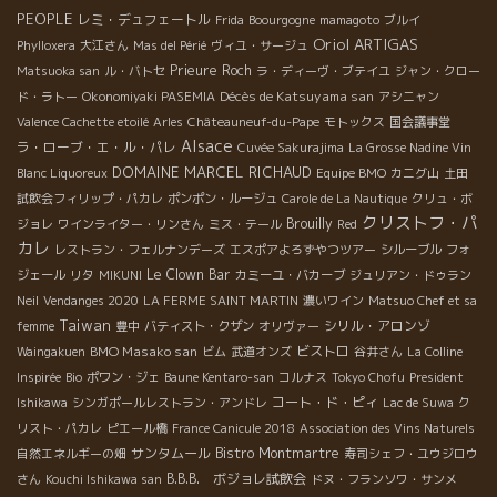
PEOPLE
レミ・デュフェートル
Frida
Boourgogne
mamagoto
ブルイ
Oriol ARTIGAS
Phylloxera
大江さん
Mas del Périé
ヴィユ・サージュ
Prieure Roch
Matsuoka san
ル・バトセ
ラ・ディーヴ・ブテイユ
ジャン・クロー
Décès de Katsuyama san
ド・ラトー
Okonomiyaki PASEMIA
アシニャン
Valence Cachette etoilé
Arles
Châteauneuf-du-Pape
モトックス
国会議事堂
Alsace
ラ・ローブ・エ・ル・パレ
Cuvée Sakurajima
La Grosse Nadine Vin
DOMAINE MARCEL RICHAUD
Blanc Liquoreux
Equipe BMO
カニグ山
土田
試飲会フィリップ・パカレ
ポンポン・ルージュ
Carole de La Nautique
クリュ・ボ
クリストフ・パ
Brouilly
ジョレ
ワインライター・リンさん
ミス・テール
Red
カレ
レストラン・フェルナンデーズ
エスポアよろずやつツアー
シルーブル
フォ
Le Clown Bar
ジェール
リタ
MIKUNI
カミーユ・バカーブ
ジュリアン・ドゥラン
Neil
Vendanges 2020
LA FERME SAINT MARTIN
濃いワイン
Matsuo Chef et sa
Taiwan
シリル・アロンゾ
femme
豊中
バティスト・クザン
オリヴァー
BMO Masako san
ビストロ
Waingakuen
ビム
武道オンズ
谷井さん
La Colline
Inspirée
Bio
ポワン・ジェ
Baune Kentaro-san
コルナス
Tokyo Chofu
President
コート・ド・ピィ
Ishikawa
シンガポールレストラン・アンドレ
Lac de Suwa
ク
リスト・パカレ
ピエール橋
France Canicule 2018
Association des Vins Naturels
サンタムール
Bistro Montmartre
自然エネルギーの畑
寿司シェフ・ユウジロウ
B.B.B. ボジョレ試飲会
さん
Kouchi Ishikawa san
ドヌ・フランソワ・サンメ