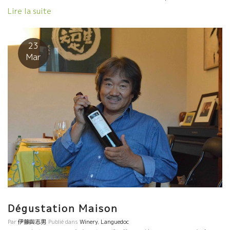
Lieux ドメーヌ・ド・ラ・ヴィエイユ・ジュリアンヌ のレ・オ
Lire la suite
ー・リュー Domaine Le Bout de Monde , La Luce ドメーヌ・
ル・ブー・ド・モンドのラ・ルス La Ferme Saint-Martin , Les
Terres Jaunes ドメーヌ・ド・ラ・フェルム・サン・マルタンの
23
レ・テール・ジョンヌ Vignobles Elian Da Ros , Clos Baquey ヴ
Mar
ィニョーブル・エリアン・ダ・ロスのクロ・バケ
Dégustation Maison
Par
伊藤與志男
Publié dans
Winery
,
Languedoc