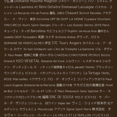
Domaine Maxime Magnon
ク広場
シャトー・カッシーニ
パリ・シャトレ
グ
Emmanuel Lassaigne
Laurence et Rémi Dufaitre
ットドール
パスカル・コ
Jules Chauvet
レット
La Revue du Vin de France
藤丸
Bistrot Parcelles
アカデ
LA VIGNE
ミー・ド・ヴァン・東京
Kirishima
OFF DE OUFF
Fujiwara Shuntaro
VINI CIRCUS
Nuits Saint-Georges
ジェーテー
Les Grands Verres 2018 Paris
Barcelona
キューヴェ・ティボ
カエフェルコフ
Pupillin
serveuse Ana
藤木さん
和食
Isabelle
OGM
Torocadero
カナダ
Antoine Aréna
ダヴィデ、ピエラ
Angers
STC Tours
DOMAINE DE MONTCALMES
伊豆
セパラメール・ア・ボ
ワール
ルヴァ
To-han Ishibashi san
L'Arc de Triomphe
La Garonne
ジル・ダヴァ
ス
Paul Reder
若林ご夫妻
ポルトガル
CHATEAU CHRISTOPHE PEYRUS
Bistro
H2O VEGETAL
Grand 8
Domaine Ad Vium
シルヴァン・レスポ
M de B
シルヴ
ァン・ディティエール
ラ・ノティック経営者キャロル
pacalet familly
ブラッスリー
La Tortuga
ヴァンダンジュ
ビストロ・イタリアンレストラン「グシテ」
TAVEL
Marseilles
Paul
ROSE
イクザヴィエ
クロ・デ・オリヴィエ
コンフィアンサ2016
Louis Eugene
サカガミ社の高橋社長
Domaine de la Rectorie
猛暑2018年
Pinell
de Brai
シャルルド・ゴール
47 リカーズ
Marc Penavayre
Sena
Septime
オー・ラ
福岡
ERIC DE SOUSA
ングドックのロックブラン村
セロス
ビストロ・ラ・パー
ヴィニ・シュッド見本市
ル・デ・ザンジュ
リショーム 白ワイン
tapas bar
北ア
株式会社 オ
ルデッシュ
オヴェルニュ
Mouressipe
アブリウ
Eglise Saint Pierre
ルヴォー
シークレット・パーティー
LA VRILLE ET LE PAPILLON
パリビストロ・