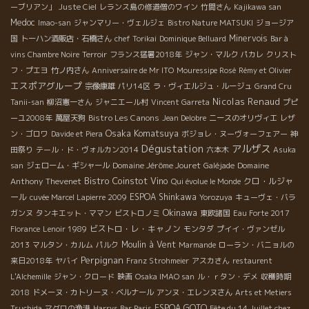
ーブリアン」
Juste Ciel
レランス島の修道僧のワイン
竹間さん
Kajikawa san
Medoc
Imao-san
ジャンマリー・ヴェルジェ
Bistro Nature MATSUKI
ジョージア
Minervois
国
トーハン酒販店・石橋さん
chef Torikai
Dominique Belluard
Bar à
vins Chambre Noire
Terroir
フランス猛暑2018年
ジャン・マルク
パカレ
クリスト
フ・プエヨ
竹ノ内さん
Anniversaire de Mr ITO
Mouressipe Rosé
Rémy et Olivier
エスポアグループ
宗像康雄
パリ14区
ラ・ヴィエルジュ・ルージュ
Grand Cru
Nicolas Renaud
Tanii-san
柳沼憲一さん
ジャニエール村
Vincent Garreta
プピ
Bistro Les Canons
ーユ2008年
萬屋天狗
Jean Delobre
ニースのオリヴィエ
レザ
Osaka Komatsuya
ン・ゴロワ
Davide et Piera
ボジョレ・ヌーヴォーフェアー
神
Dégustation
アルザス
田祭り
テール・ド・ヴォルカン2014
六本木
Asuka
Domaine Jérôme Jouret
Domaine
san
ジェローム・ギシャール
Galéjade
Bistro Coinstot Vino
Anthony Thevenet
クロ・ルジャ
Qui évolue le Monde
ール
ESPOA Shinkawa
cuvée Marcel Lapierre 2009
Yorozuya
キューヴェ・バラ
Okinawa
ガンヌ
タンキエット・ママン
ビストロノミ
東欧諸国
Eau Forte 2017
ビストロ・レ・キャノン
Florance
Lenoir 1989
モンタダ
プイイ・ヴァンゼル
Moulin à Vent
2013
マルタン・カルム
パルク
Marmande
ローラン・バニョルの
Perpignan
来日2018年
ヤバイ
Franz Strohmeier
アスカさん
restaurent
L'Alchemille
ジャン・クロード
映画
Osaka IMAO san
ル・ｒタン・デメ
収穫時期
2018
ドメーヌ・カトリーヌ・ベルナール
アンヌ・エレンヌさん
Arts et Metiers
ESPOA GOTO
Tsuchida
マグロの漁港
Harrys Bar Paris
Fête du 14 Juillet chez