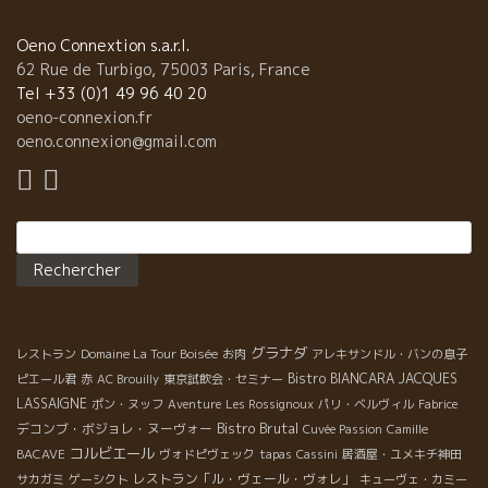
Oeno Connextion s.a.r.l.
62 Rue de Turbigo, 75003 Paris, France
Tel +33 (0)1 49 96 40 20
oeno-connexion.fr
oeno.connexion@gmail.com
Rechercher :
グラナダ
レストラン
Domaine La Tour Boisée
お肉
アレキサンドル・バンの息子
Bistro BIANCARA
JACQUES
ピエール君
赤
AC Brouilly
東京試飲会・セミナー
LASSAIGNE
ポン・ヌッフ
Aventure
Les Rossignoux
パリ・ベルヴィル
Fabrice
Bistro Brutal
デコンブ・ボジョレ・ヌーヴォー
Cuvée Passion
Camille
コルビエール
BACAVE
ヴォドピヴェック
tapas
Cassini
居酒屋・ユメキチ神田
レストラン「ル・ヴェール・ヴォレ」
サカガミ
ゲーシクト
キューヴェ・カミー