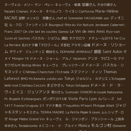
加藤さん
ヌーヴェル・メリー
サン・ペレー
キューヴェ・桜島
大分の俊さん
Marie-Hélène
Pacalet
Chenas
ドメーヌ・オベルノワ・ウイヨン
California
BACAVE
ディオニ
試飲
メリメロ 宗像さん
chef et Sommelier HASAGAWA san
社
ル・クロ・ファンティンヌ
Bourgeuil
Fête du Vin Nature
Jeroboam
Cabernet-
Le Vin de mes Amis
Ryo-san
Franc 2007
On s'en bat les couilles
Gamay
Sushi et Sashimi
パスカル・ショワム
諏訪
オクセロワ・ナチュール2016
1er Cru
ドメーヌ・リショー
La Perrière
北川ナヲ著「テロワール」文芸社
アラモン品種
ム
銀座
Saint Aubin
ダヴィデ・ジェンティエ
桐谷さん
DOMAINE AMIRAULT
ガ
メイ
Morgon 16
ドメーヌ・ショーム・アルノ
Vacances
アンヌ・ラピエール
マド
ドメーヌ・パスカル・シ
モワゼルＭ
Biotop Wines
キューヴェ・プレッシウーズ
モヌッティ
ステファン・ティソ
Thomas
Château Chainchon
l'Estrada
Tokyo
Laforest
BMO Mr.Kamata
yukiko san
ジョルジュ・ルマリエ
L'Echappee
ドメーヌ・ド・ラ・
まどかさん
belle rosé
Chateau Cassini
Tokyo Setagaya
ヴィエイユ・ジュリアンヌ
宮川さん
Sumiyaki SHINORI le couple Nakayama
Visite Paris
Lyon
M. Bispalie
Estézargues
ポンポワ2015年
ルバレーズ lot
ジャジ
1417
France/Uruguay 2:1
マドナ教会
T'inquiètes M'man!
Philippe Alliet
ャキスタン
トモミさん
TERRA MADRE
La Petite Pépée
9 caves
ムレシップ・ロ
ゼ
Rouge
Médoc Grand Vin
キューヴェ ル・ジャンボン・ブランシャール
上田あ
モルゴン村
Monica
ゆみさん
Teradanonke
ＡＣコート・ド・ブルイイ
Domaine