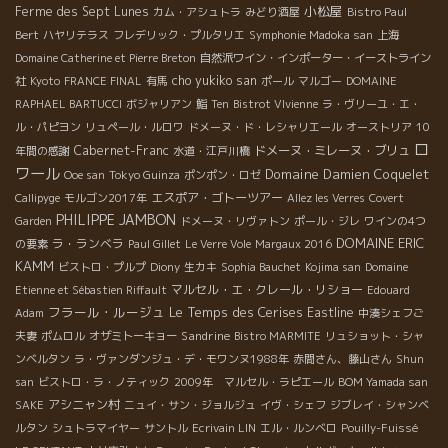
小松屋
Ferme des Sept Lunes
カム・アシュトラ
みどり酒屋
Bistro Paul
Bert
ハヤリテラス
フレデリック・プルタリエ
Symphonie Madoka san
上海
Domaine Catherine et Pierre Breton
自然派ワイン・インポーター・イーストライン
cho yukiko san
社
Kyoto
FRANCE FINAL
有馬
ポール
マルゴー
DOMAINE
RAPHAEL BARTUCCI
ボジャリアン
鮨
Ten
Bistrot VIvienne
ラ・ヴリーユ・エ・
ル・パピヨン
リュペール・ルロワ
ドメーヌ・ド・レシャリエール
オーストリア
10
ロ
Cabernet-Franc
ドメーヌ・ミレーヌ・ブリュ
年間の感謝
水道・江戸川橋
ワール
Domaine Damien Coquelet
Ooe san
Tokyo Guinza
ポンポン・ロゼ
エスポア・ゴトーツアー
Callipyge
モルゴン2017年
Allez les Verres
Covert
PHILIPPE JAMBON
Garden
ドメーヌ・リヴァトン
ポール・ジレ
ワインの4つ
DOMAINE ERIC
ラ・ランベラ
の要素
Paul Gillet
Le Verre Vole
Margaux 2016
KAMM
ビストロ・プルプ
Diony
生カキ
Sophia Bauchet
Kojima san
Domaine
マルセル・エ・クレール・リショー
Etienne et Sébastien Riffault
Edouard
フラール・ルージュ
Le Temps des Cerises
Eastline
Adam
中湊シェフご
Sandrine
夫妻
ポムロル
オザミトーキョー
Bistro MARMITE
リュショット・シャ
ンベルタン
ラ・ヴァンダンジュ・デ・モワンヌ1988年
赤間さん、藤山さん
Shun
san
ビストロ・ラ・ノティック
2009年 マルセル・ラピエール
BOM Yamada san
アシニャン村
SAKE
ニュイ・サン・ジョルジュ
イヴ・シェフ
ジブレイ・シャンベ
ルタン
シュトラマイヤー
サントル
Ecrivain LIN
エル・ルンベロ
Pouilly-Fuissé