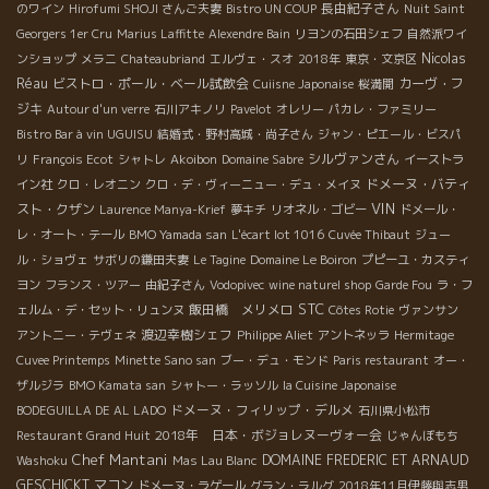
長由紀子さん
のワイン
Hirofumi SHOJI さんご夫妻
Bistro UN COUP
Nuit Saint
Georgers 1er Cru
Marius Laffitte
Alexendre Bain
リヨンの石田シェフ
自然派ワイ
Nicolas
ンショップ
メラニ
Chateaubriand
エルヴェ・スオ
2018年
東京・文京区
Réau
ビストロ・ポール・ベール試飲会
カーヴ・フ
Cuiisne Japonaise
桜満開
ジキ
Autour d'un verre
石川アキノリ
Pavelot
オレリー
パカレ・ファミリー
Bistro Bar à vin UGUISU
結婚式・野村高城・尚子さん
ジャン・ピエール・ビスパ
シルヴァンさん
リ
François Ecot
シャトレ
Akoibon
Domaine Sabre
イーストラ
ドメーヌ・バティ
イン社
クロ・レオニン
クロ・デ・ヴィーニュー・デュ・メイヌ
VIN
スト・クザン
Laurence Manya-Krief
夢キチ
リオネル・ゴビー
ドメール・
レ・オート・テール
BMO Yamada san
L'écart lot 1016
Cuvée Thibaut
ジュー
ル・ショヴェ
サボリの鎌田夫妻
Le Tagine
Domaine Le Boiron
プピーユ・カスティ
ヨン
フランス・ツアー
由紀子さん
Vodopivec
wine naturel shop
Garde Fou
ラ・フ
STC
飯田橋 メリメロ
ェルム・デ・セット・リュンヌ
Côtes Rotie
ヴァンサン
渡辺幸樹シェフ
アントニー・テヴェネ
Philippe Aliet
アントネッラ
Hermitage
Cuvee Printemps
Minette Sano san
ブー・デュ・モンド
Paris restaurant
オー・
ザルジラ
BMO Kamata san
シャトー・ラッソル
la Cuisine Japonaise
ドメーヌ・フィリップ・デルメ
BODEGUILLA DE AL LADO
石川県小松市
2018年 日本・ボジョレヌーヴォー会
Restaurant Grand Huit
じゃんぼもち
Chef Mantani
DOMAINE FREDERIC ET ARNAUD
Washoku
Mas Lau Blanc
GESCHICKT
マコン
ドメーヌ・ラゲール
グラン・ラルグ
2018年11月伊藤與志男