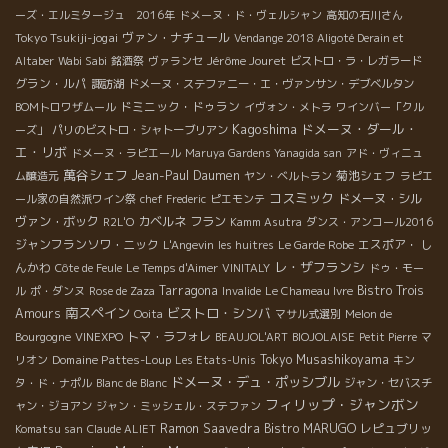
ーズ・エルミタージュ 2016年
ドメーヌ・ド・ヴェルシャン
高知の石川さん
Tokyo Tsukiji-jogai
ヴァン・ナチュール
Vendange 2018 Aligoté Derain et
Jérôme Jouret
Altaber
Wabi Sabi
銘酒祭
ヴァランセ
ビストロ・ラ・レガラード
グラン・ルパ
諏訪湖
ドメーヌ・ステファニー・エ・ヴァンサン・デブベルタン
ドミニック・ドゥラン
BOMトロワザムール
イヴォン・メトラ
ワインバー「クル
Kagoshima
ドメーヌ・ダール・
ーズ」
パリのビストロ・シャトーブリアン
エ・リボ
ドメーヌ・ラピエール
Maruya Gardens Yanagida san
アド・ヴィニュ
萬谷シェフ
Jean-Paul Daumen
菊池シェフ
ム醸造元
ヤン・ベルトラン
ラピエ
コスミック
ドメーヌ・シル
ール家の自然派ワイン祭
chef Frederic
ピエモンテ
ヴァン・ボック
カベルネ フラン
R2L'O
Kamm Asutra
ダンス・アンコール2016
ジャンフランソワ・ニック
エスポア・ し
L'Angevin
les huitres
Le Garde Robe
レ・ザフランシ
んかわ
Côte de Feule
Le Temps d'Aimer
VINITALY
ドゥ・モー
Tarragona
Bistro Trois
ル
ポ・ダンヌ
Rose de Zaza
Invalide
Le Chameau Ivre
南スペイン
ビストロ・シンバ
Amours
Ooita
マサル式選別
Melon de
トマ・ラフォレ
Bourgogne
VINEXPO
BEAUJOL'ART
BIOJOLAISE
Petit Pierre
マ
Domaine Pattes-Loup
Tokyo Musashikoyama
リオン
Les Etats-Unis
キン
ドメーヌ・デュ・ポッシブル
タ・ド・ナポル
Blanc de Blanc
ジャン・セバスチ
フィリップ・ジャンボン
ャン・ジョアン
ジャン・ミッシェル・ステファン
Ramon Saavedra
Bistro MARUGO
レピュブリッ
Komatsu san
Claude ALIET