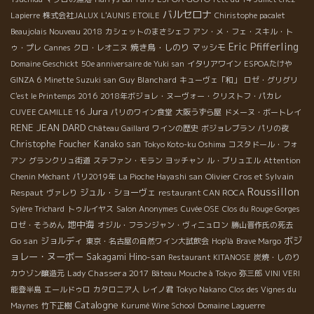
バルセロナ
Lapierre
株式会社JALUX
L'AUNIS ETOILE
Chiristophe pacalet
Beaujolais Nouveau 2018
カシェットのまさシェフ
アン・メ・フェ・スキル・ト
Eric Pfifferling
焼き鳥・しのり
マッシモ
ゥ・プレ
Cannes
クロ・レオニヌ
Domaine Geschickt
50e anniversaire de Yuki san
イタリアワイン
ESPOAたけや
Guy Blanchard
GINZA 6
Minette Suzuki san
キューヴェ「和」
ロゼ・グリグリ
C'est le Printemps 2016
2018年ボジョレ・ヌーヴォー・クリストフ・パカレ
Jura
CUVEE CAMILLE 16
パリのワイン食堂
大阪うずら屋
ドメーヌ・ボートレイ
RENE JEAN DARD
Château Gaillard
ワインの歴史
ボジョレブラン
パリの夜
Christophe Foucher
Kanako san
Tokyo Koto-ku Oshima
コスタドール・フォ
アン
グランクリュ街道
ステファン・モラン
ヨッチャン
ル・ブリュエル
Attention
Olivier Cros et Sylvain
Chenin Méchant
パリ2019年
La Pioche Hayashi san
Roussillon
Respaut
ジュル・ショーヴェ
ヴァレり
restaurant CAN ROCA
Sylère Trichard
トゥルイヤス
Salon Anonymes
Cuvée OSE
Clos du Rouge Gorges
地中海
ロゼ・そうめん
オジル・フランジャン・ヴィニュロン
勝山晋作氏の死去
ボジ
Go san
ジョルディ
東京・名古屋の自然ワイン大試飲会
Hop'là
Brave Margo
ョレー・ヌーボー
Sakagami Hino-san
Restaurant KITANOSE
炭焼・しのり
Lady Chassera 2017
カウゾン醸造元
Bâteau Mouche à Tokyo
弥三郎
VINI VERI
能登半島
エールドゥロ
カタロニア人
レイノ君
Tokyo Nakano
Clos des Vignes du
Catalogne
Maynes
竹下正樹
Kurumé Wine School
Domaine Laguerre