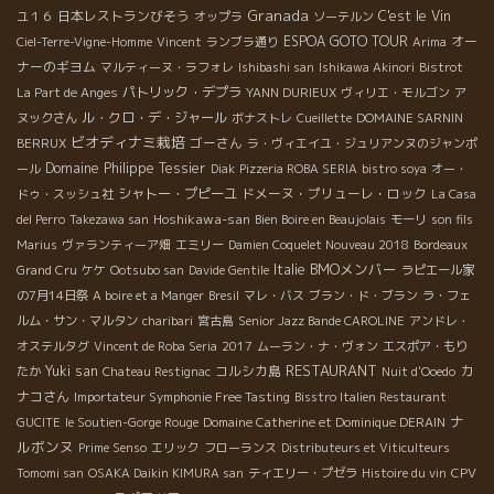
Granada
日本レストランびそう
C'est le Vin
ユ１６
オップラ
ソーテルン
ESPOA GOTO TOUR
オー
Ciel-Terre-Vigne-Homme
Vincent
ランブラ通り
Arima
ナーのギヨム
マルティーヌ・ラフォレ
Ishibashi san
Ishikawa Akinori
Bistrot
パトリック・デプラ
La Part de Anges
YANN DURIEUX
ヴィリエ・モルゴン
ア
ル・クロ・デ・ジャール
ヌックさん
ボナストレ
Cueillette
DOMAINE SARNIN
ビオディナミ栽培
ゴーさん
BERRUX
ラ・ヴィエイユ・ジュリアンヌのジャンポ
Domaine Philippe Tessier
ール
Diak
Pizzeria ROBA SERIA
bistro soya
オー・
シャトー・プピーユ
ドメーヌ・プリューレ・ロック
ドゥ・スッシュ社
La Casa
Hoshikawa-san
del Perro
Takezawa san
Bien Boire en Beaujolais
モーリ
son fils
Marius
ヴァランティーア畑
エミリー
Damien Coquelet Nouveau 2018
Bordeaux
BMOメンバー
Italie
Grand Cru
ケケ
Ootsubo san
Davide Gentile
ラピエール家
の7月14日祭
A boire et a Manger
Bresil
マレ・バス
ブラン・ド・ブラン
ラ・フェ
ルム・サン・マルタン
charibari
宮古島
Senior Jazz Bande CAROLINE
アンドレ・
オステルタグ
Vincent de Roba Seria
2017
ムーラン・ナ・ヴォン
エスポア・もり
RESTAURANT
Yuki san
コルシカ島
カ
たか
Chateau Restignac
Nuit d'Ooedo
ナコさん
Importateur Symphonie Free Tasting
Bisstro Italien Restaurant
ナ
GUCITE
le Soutien-Gorge Rouge
Domaine Catherine et Dominique DERAIN
ルボンヌ
Prime Senso
エリック
フローランス
Distributeurs et Viticulteurs
Tomomi san
OSAKA Daikin KIMURA san
ティエリー・プゼラ
Histoire du vin
CPV