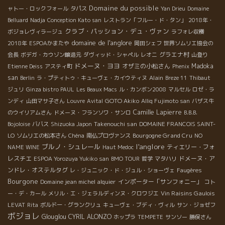
Domaine du possible
ャトー・ロックフォール
タパス
Yan Drieu
Domaine
Belluard
Nadja
Conception Kato san
レストラン「フルー・ド・タン」
2018年・
クラブ・パッション・デュ・ヴァン
ボジョレヴィラージュ
ラフォレ収穫
domaine de l'anglore
2018年
ESPOAかまたや
岡田シェフ
世界ソムリエ協会の
グラエナ村
会長
ボデガ・カウゾン醸造元
ダヴィッド・シャペル
レオニ
山登り
ドメーヌ・ヨヨ
オザミの小松さん
Madoka
Etienne Deiss
アスティ町
Phenix
san
Alain
Berlin
ラ・プティトゥ・キューヴェ・カイウティヌ
Breze 11
Thibaut
ジュリ
Ginza bistro PAUL
Les Beaux Macs
ル・カンボン2008
マルセル
ロゼ・ラ
GOTO Akiko
ンディ
山田マサ子さん
Louvre
Avital
Alliq Fujimoto san
バザス牛
Camille Lapierre
のウイリアムさん
ドメーヌ・フランソワ・サンロ
B.B.B.
Takenouchi san
Bojoloise
ババス
Shizuoka Japon
DOMAINE FRANCOIS SAINT-
Bourgogne Grand Cru
LO
ソムリエの松本さん
Chéna
南仏プロヴァンス
NO
l'anglore
ブルノ・シュレール
ティエリー・フォ
NAME WINE
Haut Medoc
レスチエ
ドメーヌ・ア
ESPOA Yorozuya Yukiko san
BMO TOUR
哲学
マタハリ
ンドレ・オステルタグ
レ・ジュニック・ド・ジュル・ショーヴェ
Faugères
Bourgone
Domaine jean michel alquier
インポーター「サンフォニー」
コト
Vin Raisins Gaulois
ー・デ・カール
メリル・エ・ジェラルディンヌ・クロワジエ
LEVAT
Rita
ボルドー・グランクリュ
キューヴェ・ブディ・ヴィル
サン・ジョゼフ
ボジョレ
Glouglou
CYRIL ALONZO
ホップラ
TEMPETE
サンソー
勝俣さん