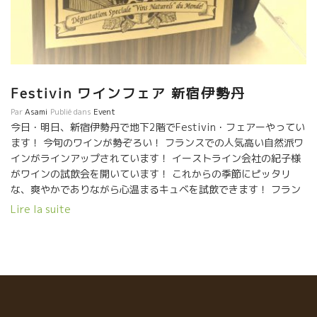
Festivin ワインフェア 新宿伊勢丹
Par
Asami
Publié dans
Event
今日・明日、新宿伊勢丹で地下2階でFestivin・フェアーやってい
ます！ 今旬のワインが勢ぞろい！ フランスでの人気高い自然派ワ
インがラインアップされています！ イーストライン会社の紀子様
がワインの試飲会を開いています！ これからの季節にピッタリ
な、爽やかでありながら心温まるキュベを試飲できます！ フラン
スで試飲に出したら速攻無くなってしまうキュベばかり！是非足
Lire la suite
を運んでみてください！