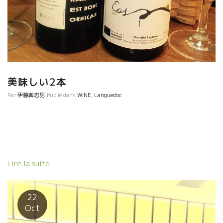
て訪問した時の事を今でもハッキリと覚えている。 ラングドック
の歴史を造りあげた人のオーラは凄いものがあった。 あの時の事
を思い出しながら、味わった。ワインは素晴らしい。 最近の若い
人、特に自然派ワイン愛好家の人達はあまり古いワインを飲む習
慣，機会がないのが残念だと思う。 彼らの中には、チョット枯れ
葉風の香りがすると、『もうこのワインは過ぎている！』と言い
切ってしまう人が多いのが残念だ。これは、フランス人も日本人
美味しい2本
も同じだ。 だから、若い人と古酒を飲むときは、よく気をつけて
Par
伊藤與志男
Publié dans
WINE
,
Languedoc
いる。 ２０年以上熟成すると、やや枯れた風味の中の旨味を味わ
うのも古酒を楽しみだ。 Minervoisミネルヴォワといえばこの人
も欠かせない。そうDomaine Charlotte et Jean Baptiste
Sénat＊ドメーヌ・シャルロット・エ・ジャン･バティスト・セナ
だ。 本当はBOIS DE MERVEILLEボワ・ド・メイヴェイユを飲みた
いけど、ストックがなかったのでCuvee des Arpettesキューヴ
ェ・デ・ザルペット2001を開けた。 ラングドック地方の歴史を飲
Lire la suite
む試飲会となった。ヤー、ワインは楽しい。２０年前の事が昨日
のように蘇ってくる。これも古酒の楽しみ方の一つ。 葡萄を酵母
菌で発酵させただけで、時を超えて２０年後に楽しめるとは、ワ
22
インは素晴らしい。
Oct