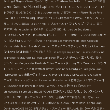
Portugal
Nagano Suwa
ミーゾ・ヴェール
Château Puech-Haut
Suwa
2018年皆
Domaine Marcel Lapierre
既月食
ビストロ・セレスタン
レストラン・ヨッ
トクラブ
ミレジム２０１７
Bistro Aux Amis
いまでや
Henri-Pierre fils de René
Château Aiguilloux
イヤン・ベルト
Jean
美人
ラピエール研修生のセイヤさん
ラン
フィリップ・アリエ
東京・
オリゾン事務局
Les GANIVETS
ブルイイ2017
六本木
Marie Lapierre
2017年 ビュルアゼロ
Huitres de Bouzigues
DESCOMBES
Ramon
ビストロ・マルゴ
ウイヤード
猛暑・フランス2018年夏
パ
リ・ビストロ
ソフィア・ボシェ
Nishio san
Les vignerons de l'iréel
Côtes de
Le Clos des
Marmandais
Salon
Bois de Vincennes
コマックス・エティリックス
Grillons
DOMAINE MYLENE BRU
Yamadaya Yajima san
La Revue des Vins
デコンブ
ダール・エ・リボ、ルネ・
de France
Restaurant Le Petit Commerce
ジャン
Geschickt
Les Murgers des Dents de Chien
コート・ド・レイヨン
ゲシク
ソントル
ト
ガラピア
豊通食料株式会社
Domaine de Montgilet
Taragona
Jean-
Pierre Nicolas
Piere Cointreau
東銀座ヴィヴィエンヌ
Orveaux Tanaka san
ラ・
ローズ・キ・トゥッシュ
Ishikawa-ken Komatsu-shi
竹澤さん
ノルマンディー地
Patrick Desplats
方
Domaine de la Roche Buissière
LA MISE
Anouk
DOMAINE DES AMIEL
シルヴァン・リ
philosophie
Bistro LE CERCLE ROUGE
ショーム
クロ・ド・ヴージョ
TF1
（株）土佐山田の三谷さん、内川さん
Les
Uniques de Jules Chauvet
デート
収穫2016
OSAKA Shinsaibashi bistro
Jean-
シードル
Dominique CASSINI
2018年ボジョレ・ヌーヴォー
BEAUJALIEN
エティ