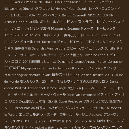
ー・ロ
Abrieu
Paris KUNITORA UDON
Chef Kikuchi
ジャック・フェヴリエ
タヴェル
Iidabashi Le Ginglet
NAHA
chef Youji Suzuki
レ・ヴィニュロン・ド
ゥ・リレエル
ESPOA TOURS
ぺネデス
Benoit Courault
NICOLAS BERTIN
ドメーヌ・ラフォレ
Arnaud Cassini
横須賀
ポール・ルデール
ブリュリウス
パ
Massimo
リ・ヴィニ・ヴィジオン
凱旋門
Cézanne
ドメーヌ・ドーピヤック
AMMERSCHEWIHR
マッチルド・スリエ
勝山さん
エドワード
Vin Picoeur
ビスト
ロ・アン・ジュール
chef Takemoto
ジャン・ピエール・ロビノ
サンシニャン
マク
スヴィニャルグ
シマス
藤原俊太郎
Salon des Vins de Jura
ゴビー
Bulbille
ドメ
Domaine Léonis
ピエー
ーヌ・デ・サブロネット
シルヴァン・ボック
大園さん
ル・ニコラ
Domaine
2018年収穫リショーム
Domaine Chaume Arnaud
Marcel
SEXTANT
Miyagawa san
Cuvée Le Jambon・Blanchard
ア・シャッカン・サ・ビ
質販スーパー
ュル
Mariage de Nomura Takaki
Le Clos des Treilles
2018 Coupe
de Monde
モンカルメス 2011年
ボジョレワイン全体の大試飲会サロン
Danse
encore
Bistrot Atelier
chef Jérôme Jaegle
大分
シャトー・ベル・アヴニール
ドメ
ビストロ・アトリ
ーヌ・デ・ザミエル
ラ・ミーゾ・ヴェール
Rosé Pamplemousse
エ
リヨンの石田さん
日本酒 五人娘
Cuveé Précieuse
サカノジュンさん
銀座フレ
L'irréel
La Robe et
ンチ
namida
料理人の高太郎さん
ダムバッシュ・ラ・ヴィル
le Palais
エッフェル塔
メーヌ・デ・フラール・ルージュ
Aguyana
アントワン
Aux Amis
セ・ル・プ
ヌ・アレナ
GUCITE
ミレジム・ビオ2019
ドメーヌ・マダ
ジャン・フランソワ・ニック
ランタン2017
パリのお好み焼き OKOMUSU