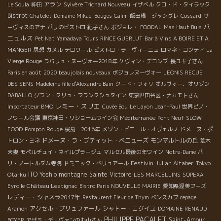
アラン
Le Soula
神田
Sylvère Trichard Nouveau
イザベル
クロ・ド・タイラック
Bistrot
Chatelet
Domaine Mikael Bouges
Calim
飯田橋 ジャングレ
Cossard
サ
バ
ーヴィスのアナ
パリのビストロ
紀子さん
ボジョレ・
FOODAL
Mas Haut Buis
ニュルス
Pet Nat
Yamadaya Tours
RINCE GUERLUT
Bar à Vins A BOIRE ET A
MANGER
思想
カメル
テロワール
ビストロ・ラ・ヴィーニュ
ロマネ・コンティ
La
Vierge Rouge
ラパリュ・ヌーヴォー2018年
ケヴィン・デコンブ
長ユキ子さん
Paris en août
2020 beaujolais nouveaux
ボジョレヌーヴォー
LEONIS
RECUE
DES SENS
Madeleine fille d'Alexandre Bain
クード・フォリ
オルヴォー、オリゾン
DABALLO
グラン・クリュ・フランクシュタイン
東京世田谷区・ナカモトさん
レミー・スリエ
Importateur BMO
Cuvée Bou
Le Layon
Jean-Paul
世界ピノ・
ノワール会議
東京神田・リショームワイン会
Méditerranée
Pont Neuf
SLOW
Pompon Rouge
FOOD
桜島 2016年
メゾン・ピエール・オヴェルノ
ドメーヌ・ポ
ドメーヌ・ラ・プティット・べニューズ
モンマルトルの丘
トロン・ミネ
荒木
夫妻
モペルチュイ・ネイルプラージュ
マルセル最後の年ワイン
Notre-Dame
パ
Festivin
Julian Altaber
リ・ノートルダム寺院
ドミニック・べリュアール
Tokyo
ITO Yoshio
montagne Sainte Victoire
Ota-ku
LES MARCELLINS
SOPEXA
Eyrolle
Château Lestignac
Bistro Paris NOUVELLE MAIRIE
愛知県渥美フーズ
レディー・シャスラ2017年
Restaurent Fleur de Thym
ベンスカブ
cepage
アクセル・プリュファール
シャトー・エグイユ
Aramon
DOMAINE RENAUD
PHILIPPE PACALET
Saint-Amour
BOYER
アザミ・デ・ヴァンの丸山さん