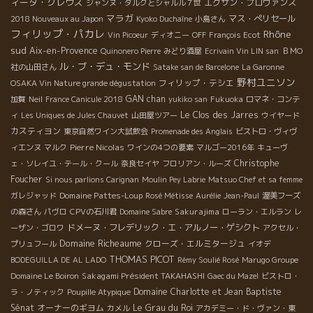
ィーダ・クレウス
エクサン・プロヴァンス
ジャンヌ・ダルクとシャルル７世
マラガ
マス・ぺリセール
2018 Nouveaux au Japon
Kyoko Duchaîne
小島さん
フィリップ・パカレ
Rhône
Vin Picoeur
ディオニー
OFF
François Ecot
sud
Aix-en-Provence
Quinonero Pierre
みどり酒屋
Ecrivain Vin LIN san
ＢＭО
ル・ブ・デュ・モンド
社の山田さん
Satake san de Barcelone
La Garonne
野村ユニソン
フィリップ・テシエ
OSAKA Vin Nature grande dégustation
GAN chan
加賀
Neil
France Canicule 2018
yukiko san
Fukuoka
ロマネ・コンテ
Le Clos des Jarres
ィ
Les Uniques de Jules Chauvet
山田屋ツアー
ウイヤード
カスティヨン
東京自然ワイン大試飲会
Promenade des Anglais
ビストロ・ヴィヴ
Pierre Nicolas
ィエンヌ
マルク
ワインの4つの要素
マルゴー2016年
キューヴ
Christophe
ェ・ソレイユ・テール・クール
奈良セイヤ
フロリアン・ルーズ
Foucher
Si nous parlions Carignan
Moulin Pey Labrie
Matsuo Chef et sa femme
Domaine Pattes-Loup
ガレジャッド
Rosé Métisse
Aurélie
Jean-Paul
渥美フーズ
Sakurajima
の森さん
パヴロ
CPVの石川君
Domaine Sabre
ローラン・エルラン
レ
ドメーヌ・フレデリック・エ・アルノー・ゲシクト
ーザン・ゴロワ
アクセル・
Domaine Richeaume
クローズ・エルミタージュ
プリュフール
イオデ
THOMAS PICOT
BODEGUILLA DE AL LADO
Rémy Soulié Rosé
Marugo Groupe
Sakagami Président TAKAHASHI
Domaine Le Boiron
Gaec du Mazel
ビストロ・
Domaine Charlotte et Jean Baptiste
ラ・ノティック
Poupille Atypique
Sénat
オーナーのギヨム
Le Grau du Roi
カメル
アカデミー・ド・ヴァン・東