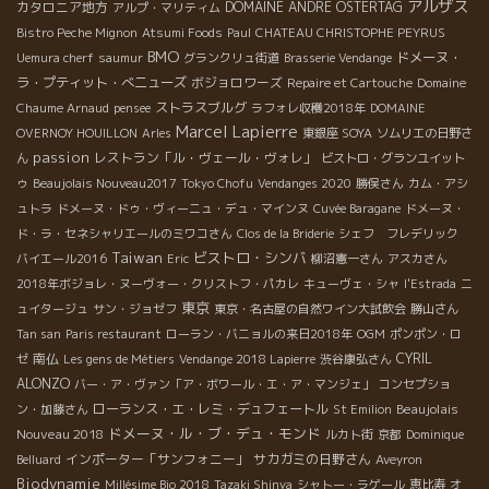
アルザス
カタロニア地方
DOMAINE ANDRE OSTERTAG
アルプ・マリティム
Bistro Peche Mignon
Atsumi Foods
Paul
CHATEAU CHRISTOPHE PEYRUS
BMO
ドメーヌ・
Uemura cherf
saumur
グランクリュ街道
Brasserie Vendange
ラ・プティット・べニューズ
ボジョロワーズ
Repaire et Cartouche
Domaine
ストラスブルグ
Chaume Arnaud
pensee
ラフォレ収穫2018年
DOMAINE
Marcel Lapierre
OVERNOY HOUILLON
Arles
東銀座 SOYA
ソムリエの日野さ
passion
レストラン「ル・ヴェール・ヴォレ」
ん
ビストロ・グランユイット
ゥ
Beaujolais Nouveau2017
Tokyo Chofu
Vendanges 2020
勝俣さん
カム・アシ
ュトラ
ドメーヌ・ドゥ・ヴィーニュ・デュ・マインヌ
Cuvée Baragane
ドメーヌ・
ド・ラ・セネシャリエールのミワコさん
Clos de la Briderie
シェフ フレデリック
Taiwan
ビストロ・シンバ
バイエール2016
Eric
柳沼憲一さん
アスカさん
2018年ボジョレ・ヌーヴォー・クリストフ・パカレ
キューヴェ・シャ
l'Estrada
ニ
東京
ュイタージュ
サン・ジョゼフ
東京・名古屋の自然ワイン大試飲会
勝山さん
Tan san
Paris restaurant
ローラン・バニョルの来日2018年
OGM
ポンポン・ロ
南仏
CYRIL
ゼ
Les gens de Métiers
Vendange 2018 Lapierre
渋谷康弘さん
ALONZO
バー・ア・ヴァン「ア・ボワール・エ・ア・マンジェ」
コンセプショ
ローランス・エ・レミ・デュフェートル
Beaujolais
ン・加藤さん
St Emilion
ドメーヌ・ル・ブ・デュ・モンド
Nouveau 2018
ルカト街
京都
Dominique
インポーター「サンフォニー」
サカガミの日野さん
Belluard
Aveyron
Biodynamie
Millésime Bio 2018
Tazaki Shinya
シャトー・ラゲール
恵比寿
オ