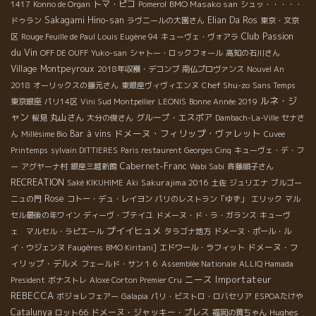
トマ・ピコ
BMO Masako san
1417
Konno de Organ
Pomerol
シュッ・・・・・
Sakagami Hino-san
Elian Da Ros
ドゥラン
ラヴニールの大園さん
東京・文京
Club Passion
区
Rouge Feuille de Paul Louis Eugène 94
キューヴェ・ヴォアラ
du Vin
OFF DE OUFF
Yuko-san
シャトー・ロックフォール
高知の石川さん
Village Montpeyroux
2018年収穫・デコンブ
南仏プロヴァンス
Nouvel An
Chef Shu-zo
2018
オーリックスの藤元さん
東銀座ヴィヴィエンヌ
Sans Temps
ルネ・ジ
東京銀座
パリ14区
Vini Sud Montpellier
LEONIS
Bonne Année 2019
ャン
丸山さん
グループ・エスポア
桜見
大分の俊さん
Dambach-La-Ville
セナさ
ドメーヌ・フィリップ・ヴァレット
Bar à vins
ん
Millésime Bio
Cuvee
Printemps
sylvain DITTIERES
Paris restaurent Georges Cinq
キューヴェ・デ・フ
Cabernet-Franc
ー
アグヤーナ村
銀座三越新館
Wabi Sabi
斉藤順子さん
RECREATION
Sakurajima 2016
Saké KIKUHIME
Aki
土佐
ジュリエナ
ブルゴー
Rose
ニュの門
コトー・デュ・レイヨン
パリのレストラン「ゆず」
エリック
マル
セル最後の年ワイン
ディーヴ・ブテイユ
ドメーヌ・ド・ラ・ガランス
キューヴ
プイイヒュメ
ェ マルセル・ラピエール
タラゴナ地方
ドメーヌ・ポール・ル
ドメーヌ・フ
イ・ウジェンヌ
Faugères
BMO Kiritani]
エドワール・ラフィット
ィリップ・デルメ
フェールド・サン１６
Assemblée Nationale
ALLIQ Hamada
ニース
Importateur
President
ボナストレ
Aloxe Corton Premier Cru
REBECCA
ボジョレフェアー
Galapia
パリ・ビストロ・ロバセリア
ESPOAたけや
Catalunya
ドメーヌ・ジャッキー・プレス
Hughes
ロット66
福岡の黄ちゃん