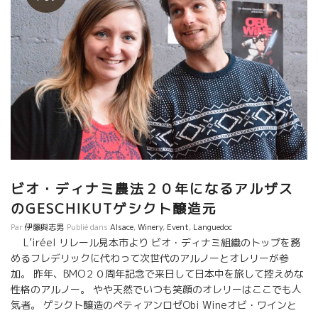
ビオ・ディナミ農法２０年になるアルザス
のGESCHIKUTゲシクト醸造元
Par
伊藤與志男
Publié dans
Alsace
,
Winery
,
Event
,
Languedoc
L’iréel リレール見本市より ビオ・ディナミ組織のトップを務
めるフレデリックに代わって次世代のアルノーとオレリーが参
加。 昨年、BMO２０周年記念で来日して日本中を旅して控えめな
性格のアルノー。 やや天然でいつも笑顔のオレリーはここでも人
気者。 ゲシクト醸造のペティアンロゼObi Wineオビ・ワインと