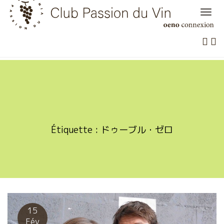
Skip
to
content
Étiquette :
ドゥーブル・ゼロ
15
Fév