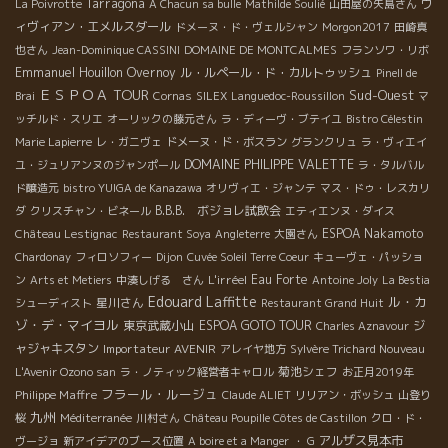
Tarragona
ヴ
La Poivrotte
A Chacun sa bulle
Mathilde Soulié
山田屋の矢島さん
ィヴィアン・エメルスダール
ドメーヌ・ド・ヴェルシャン
Morgon2017
田崎真
也さん
Jean-Dominique CASSINI
DOMAINE DE MONTCALMES
フランソワ・リボ
Emmanuel Houillon Overnoy
ル・ルペール・ド・カルトゥッシュ
Pinell de
ＥＳＰＯＡ TOUR
Sud-Ouest
Brai
Cornas
SILEX
Languedoc-Roussillon
マ
ッチルド・スリエ
オーリックの藤元さん
ラ・ディーヴ・ブテイユ
Bistro Célestin
Marie Lapierre
レ・ガニヴェ
ドメーヌ・ド・ボスラン
グランクリュ
ラ・ヴィエイ
DOMAINE PHILIPPE VALETTE
ユ・ジュリアンヌのジャンポール
ラ・タルバル
ド醸造元
bistro YUIGA de Kanazawa
オリヴィエ・ジャンテ
マス・ドゥ・レスカリ
B.B.B. ボジョレ試飲会
ダ
クリスチャン・ビネール
エティエンヌ・ダイス
ESPOA Nakamoto
Château Lestignac
Restaurant Soya
Angleterre
大園さん
Chardonay
フィロソフィー
Dijon
Cuvée Soleil Terre Coeur
キューヴェ・パッショ
L'irréel
Eau Forte
ン
Arts et Metiers
中湊しげる さん
Antoine Joly
La Bestia
Edouard Laffitte
ル・カ
星川さん
シューディスト
Restaurant Grand Huit
ゾ・デ・マイヨル
東京武蔵小山
ESPOA GOTO TOUR
ジ
Charles Aznavour
ャジャキスタン
Importateur AVENIR
アレイヤ地方
Sylvère Trichard Nouveau
菊池シェフ
L'Avenir Ozono san
ラ・ノティック経営者キャロル
お正月2019年
フラール・ルージュ
Philippe Maffre
Claude ALIET
リリアン・ボッシュ
山登り
九州
桜
Méditerranée
川村さん
Château Poupille Côtes de Castillon
クロ・ド・
アルザス見本市
ヴージョ
新アイデアのブース位置
A boire et a Manger
・ G