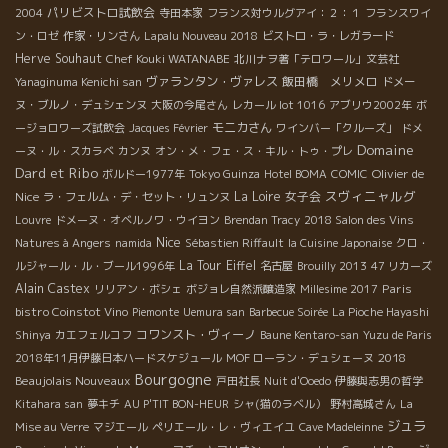
パリビストロ試飲会
2004
寺田本家
フランス対ウルグアイ：２：１
フランスワイ
ン・ロゼ
作家・リンさん
Lapalu Nouveau 2018
ビストロ・ラ・レガラード
Herve Souhaut
Chef Kouki WATANABE
北川ナヲ著「テロワール」文芸社
ヴァランタン・ヴァレス
飯田橋 メリメロ
Yanaginuma Kenichi san
ドメー
ヌ・ブルノ・デュシェンヌ
大阪の今尾さん
レカール lot 1016
アブリウ2002年
ボ
モニカさん
ージョロワーズ試飲会
Jacques Février
ワインバー「クルーズ」
ドメ
Domaine
ーヌ・ル・スカラベ
カンヌ
オン・メ・フェ・ス・キル・トゥ・プレ
Dard et Ribo
Olivier de
ボルドー1977年
Tokyo Guinza
Hotel BOMA
COMIC
スヴィニャルグ
Nice
La Loire
女子会
ラ・フェルム・デ・セット・リュンヌ
Louvre
ドメーヌ・オベルノワ・ウイヨン
Brendan Tracy
2018 Salon des Vins
Nice
Natures à Angers
namida
Sébastien Riffault
la Cuisine Japonaise
クロ・
La Tour Eiffel
ルジャール・ル・ブール1996年
名古屋
Brouilly 2013
47 リカーズ
Alain Castex
Paris
リリアン・ボシェ
ボジョレ自然派醸造家
Millesime 2017
bistro Coinstot Vino
Piemonte
Uemura san
Barbecue Soirée
La Pioche Hayashi
コワンスト・ヴィーノ
Shinya
カエフェルコフ
Baune Kentaro-san
Yuzu de Paris
2018
2018年11月伊藤日本ハードスケジュール
MOF ローラン・デュシェーヌ
Bourgogne
Beaujolais Nouveaux
戸田社長
Nuit d'Ooedo
伊藤與志男の哲学
Kitahara san
夢キチ
AU P'TIT BON-HEUR
シャ(猫のラベル）
野村高城さん
La
ジュラ
Mise au Verre
マジエール
ペリエール・レ・ヴィエイユ
Cave Madeleinne