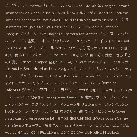
デ・グリオット
Mottox
内田さん
三谷さん
ルノワール1989年
Georges Lemarié
Oenoconnexion Kisho
Ecrivain LIN
松井さん
アルティザン
Paris 14e
Libourne
Domaine Catherine et Dominique DERAIN
Patrimoine
Tanta Marena
石川社長
Descombes Beaujolais Nouveau 2018
セ・ル・プランタン2016
Côtes de
ドメーヌ・マクシ
Thongue
ディナミタージュ
Xavier
Le Chameua Ivre
9 caves
ム・マニョン
金沢
コルトン・シャルルマーニュ
リショーム 白ワイン
LA CAVE
ピノ・ノワール
ESTEZARGUE
シェフ・リョウさん
南フランス
BUDO 11
水道・
クロ・ルジャール
お好み焼き・きじ「さ
江戸川橋
Hirofumi SHOJI さんご夫妻
んて寛」
レディー・シャスラ
Rennes
Taragona
星野リゾート社
Le Verre Vole
Le Bout du Monde
ルペール・ド・カルトゥッシュ
2017年
ティ
レンヌ村
エリー・ピュズラ
Domaine Ad Vium
President Ishikawa
ドメーヌ・ジャン・バテ
Domaine
ィスト・セナ
フィリップ・マッフル
シュビドバ
Terres Dorées
ジャン・クロード・ラパリュ
Laforest
サカガミ社
Bulbille
カミーユ・バカ
ーブ
モトックス
紀子さん
Développement ensemble
南大沢
ポワン・ジェ
ビスト
ロ・ワインバー・ウグイス
ジャン・ドゥローブル
リュショット・シャンベルタン
レストラン ラ・カサ・デル・ぺロ
ボッケリア市場
ヴァン・ピックール
Cuvée
Le Temps des Cerises
Bistrologie
L'Effervescence
BMO Saito san
Gamay
Prime Senso
キューヴェ・桜島
Yoshiki san
ドメーヌ・ラ・ロッシュ・ビュイシエ
DOMAINE NICOLAS
Julien Guillot
ール
土佐山田ショッピングセンター