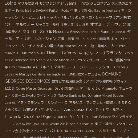
Loire
Maruyama Hiroto
マサル式選別
モンブラン
ジェロボアム
天と地のエネ
Guillaume
ルギー
Paris bistro SAGAN
Puitchi Rodo
中湊しげる
Iwai san
ア・シ
株式
ャッカン・サ・ビュル
レシャッペ・ベル
パリのビストロ・シャトーブリアン
オザミ・デ・ヴァン
会社 オルヴォー
ジャニエール村
オランダ
サカガミ
高
Medoc
ダ
山南美さん
マス・ロー2013年
La Grosse Nadine Vin Blanc Liquoreux
ール・エ・リボ、ルネ・ジャン
武道・剣道
ラ・リュノット醸造元
キューヴェ・
Marseilles
ウッシュ・クーザン
サボリの鎌田夫妻
天・地・葡萄木・人
Bistro
レ・ザフランシ
Thomas Laforest
MARMITE
Mr. Yoshio ITO
中山さん
レベッ
カ
La Trenchée 2016
sa fille ainée Madeleine
フランスサッカーワールド優勝2018
BMO Yamada
マルセル・エ・クレール・リショー
年
ＡＣブルイイ
Château
DOMAINE
Lagairre
Maruya Gardens Yanagida san
BMO 社のマサコさん
GEORGES DESCOMBES
世界ビオ栽培醸造家
2017年の収穫情報
ダヴィデ、
ルネ・モス
ピエラ
Cuvée Marcel
Sébastien David
地酒祭
Bio
Miyamoto
キューヴ
ェ・カミーユ
Kyoto
ワイン・リタ
Tokyo Bunkyo ku
Domaine Mikael Bouges
Leynes
ドヌ・フランソワ・サンメー・ロ
アルザス・フンブレヒト醸造元
ＥＳＰＯ
収穫2017年
Andalousie
Ａもりたか
ボジョレ・
ドメーヌ・トマ・ルアネ
Taiwan la Deuxième Dégustation de Vin Nature
Jean Delobre
ワインライタ
ー・リンさん
Beaujolais Nouveaux 2018
son fils Marius
東京・神田・リショーム
ワイン会
試飲会フィリップ・パカレ
CHATEAU BEL AVENIR
ベルナール・ナディ
ー・フコー
売り手と造り手
レイノ君
Monsanto
米沢
マッシモとアントネッラ
中