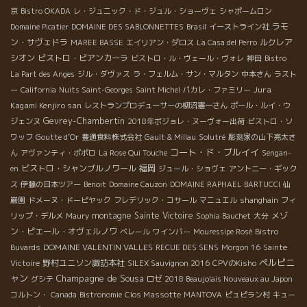
京
Bistro OKADA
レ・ジュニック・ド・ジュル・ショーヴェ
シャポームロン
ラモ
Domaine Picatier
DOMAINE DES SABLONNETTES
Brasil
イーストライン社
ン・サヴェドラ
ルクレア
MAREE BASSE
エイリアン・ダロス
La Casa del Perro
シオン
ビストロ・ビアンカーラ
ビストロ・ル・ヴェール・ヴォレ
神田
Bistro
La Part des Anges
ジル・ダヴァス
ラ・フェルム・サン・マルタン
中本さん
ラスト
Jura
ー
California
Nuits Saint-Georges
Saint Michel
パカレ・ファミリー
Kagami Kenjiro san
レストランプロデューサーの柳沼憲一さん
ポール・ルイ・ウ
Gevrey-Chambertin
ジェンヌ
2018年ボジョレ・ヌーヴォー出荷
ビストロ・ソ
ワッフ
Goutte d’Or
豊通食料株式会社
Gault & Millau
Solutré
彫刻家の山下亮太さ
コート・ド・ブルイイ
ん
アヴァンティ・ポポロ
La Rose Qui Touche
Sengan-
ビストロ・シャンブルノワール
福岡
en
ジュール・ショヴェ
アントニー・ギック
ス
伊藤の日本ツアー
Benoit
Domaine Cauzon
DOMAINE RAPHAEL BARTUCCI
仙
巌園
ドメーヌ・ドーピヤック
フレデリック・コサール
マニュエル
shanghain
フィ
montagne Sainte Victoire
メゾ
リップ・デルメ
Maury
Sophia Bauchet
大分
ン・ピエール・オヴェルノワ
ベレール
ワインバー
Mouressipe Rosé
Bistro
DOMAINE VALENTIN VALLES
Buvards
RECUE DES SENS
Morgon 16
Sainte
ペルピニ
野村ユニソン諏訪本社
Victoire
SILEX Sauvignon 2016
CPVのKisho
ャン
Champagne de Sousa
グシテ
ロゼ
2018 Beaujolais Nouveaux au Japon
Clos Massotte
コルトン・
Canada
Bistronomie
MANTOVA
ピュピラン村
キュー