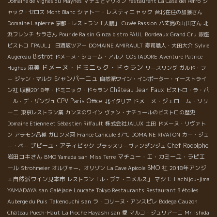
Domaine de Vignes du Maynes
マチュとマリオン
restaurent La Casa del Perro
ジ
シャトー・レスティニャック
ャック・セロス
Mont Blanc
台北在住の加藤さん
Domaine Lapierre
京都・レストラン「大鵬」
Cuvée Passion
八丈島の山田さん
北
浜フレンチ
サラさん
Pour de Raisin
Ginza bistro PAUL
Bordeaux Grand Cru
銀座
ビストロ「PAUL」
日酒販ツアー
DOMAINE AMIRAULT
寿司職人・大田大介
Sylvie
Bistrot
Augereau
ドメーヌ・ショーム・アルノ
COSTADORE
Aventure
Patrice
ドメーヌ・ドミニック・ドゥラン
麻美
Hughes
リースリング
ガルド・フ
シャンパーニュ
ー
ジャン・マルク
自然派ワイン・インポーター・イーストライ
Château Jean Faux
ン社
収穫2018年・ドミニック・ドゥラン
ビストロ・ラ・パ
CPV Paris Office
ドメーヌ・ジェローム・ソリ
ール・デ・ザンジュ
北イタリア
ーニ
東京レストラン業
カンヌのワイン
ヴァン・ナチュールのビストロの歴史
Domaine Etienne et Sébastien Riffault
株式会社JALUX
土田
ドメーヌ・リヴァト
ン
アラモン品種
ガロンヌ河
France Canicule 37℃
DOMAINE RIVATON
カー・ジェ
プピーユ・アティピック
Chef Rodolphe
ー・ベー
ブラッスリーヴァンダンジュ
岩田コキさん
マチュー・エ・カミーユ・ラピエ
BMO Yamada san
Miss Terre
ール
BMO 社
2018年アンジ
Strohmeier
オルヴォー、オリゾン
La Cave Apicole
ェ自然派ワイン見本市
マシモ
レストラン「ル・プチ・コメルス」
Hachijou-jima
YAMADAYA san
Galéjade
Loucate
Tokyo Restaurants
Restaurant 3 étoiles
Takenouchi san
Auberge du Puis
ラ・コリーヌ・アンスピレ
Bodega Cauzon
Château Puech-Haut
La Pioche Hayashi san
愛
マルコ・ジュリアーニ
Mr. Ishida