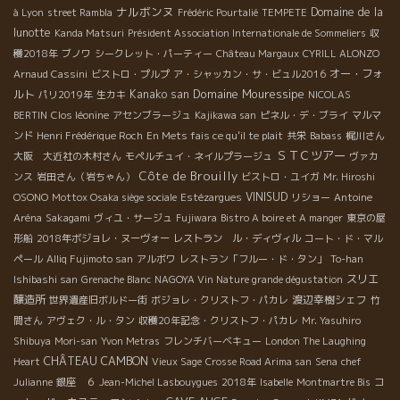
ナルボンヌ
Domaine de la
à Lyon
street Rambla
Frédéric Pourtalié
TEMPETE
lunotte
Kanda Matsuri
Président Association Internationale de Sommeliers
収
穫2018年
ブノワ
シークレット・パーティー
Château Margaux
CYRILL ALONZO
オー・フォ
Arnaud Cassini
ビストロ・プルプ
ア・シャッカン・サ・ビュル2016
Domaine Mouressipe
ルト
Kanako san
パリ2019年
生カキ
NICOLAS
BERTIN
Clos léonine
アセンブラージュ
Kajikawa san
ピネル・デ・ブライ
マルマ
ンド
Henri Frédérique Roch
En Mets fais ce qu'il te plait
共栄
Babass
梶川さん
ＳＴＣツアー
大阪 大近社の木村さん
モペルチュイ・ネイルプラージュ
ヴァカ
Côte de Brouilly
ンス
岩田さん（岩ちゃん）
ビストロ・ユイガ
Mr. Hiroshi
VINISUD
OSONO
Mottox Osaka siège sociale
Estézargues
リショー
Antoine
Aréna
Sakagami
ヴィユ・サージュ
Fujiwara
Bistro A boire et A manger
東京の屋
形船
2018年ボジョレ・ヌーヴォー
レストラン ル・ディヴィル
コート・ド・マル
ペール
Alliq Fujimoto san
アルボワ
レストラン「フルー・ド・タン」
To-han
スリエ
Ishibashi san
Grenache Blanc
NAGOYA Vin Nature grande dégustation
醸造所
渡辺幸樹シェフ
世界遺産旧ボルドー街
ボジョレ・クリストフ・パカレ
竹
間さん
アヴェク・ル・タン
収穫20年記念・クリストフ・パカレ
Mr. Yasuhiro
Shibuya
Mori-san
Yvon Metras
フレンチバーベキュー
London The Laughing
CHÂTEAU CAMBON
Heart
Vieux Sage
Crosse Road Arima san
Sena
chef
コ
Julianne
銀座 ６
Jean-Michel Lasbouygues
2018年
Isabelle
Montmartre Bis