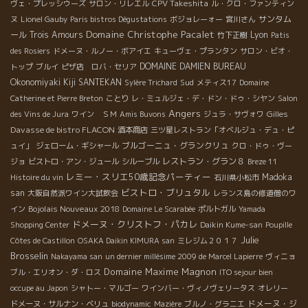
CPV Takeshita
ヴェ・プレッシウーズ
サロン・リレエル
ル・クロ・ファンティン
サンタム
ヌ
Lionel Gauby
Paris bistros Dégustations
ボジョレーォー
宮川さん
Domaine Christophe Pacalet
ール
Trois Amours
Lyon
竹下正樹
Patis
des Rosiers
ドメーヌ・ルノー・ボアイエ
キューヴェ・プランタン
サロン・ビオ・
DOMAINE DAMIEN BUREAU
トップ
ブルイ
ピザ店 ロバ・セリア
Okonomiyaki Kiji SANTEKAN
Sud
Sylère Trichard
メティス17
Domaine
Catherine et Pierre Breton
ことり
レ・ミュルジェ・デ・ドン・ドゥ・シヤン
Salon
Angers
Gilles
des Vins de Jura
ワイン ＳＭ
Amis Buvons
ジュラ・サヴォワ
Davasse de bistro FLACON
酒本商店
三ツ星レストラン「オベルジュ・デュ・ピ
ブルゴーニュ・グランクリュ
ュイ」
ジェローム・ギシャール
クロ・ドゥ・ヴー
レストラン・グラン８
ジョ
ビストロ・アン・ジュール
シルーブル
Breze 11
レミー・スリエ50歳記念パーティー
Madoka
Histoire du vin
石川県小松市
ビストロ・ブリュタル
san
大阪自然派ワイン大試飲会
レランス島の修道僧のワ
Bojolais Nouveaux 2018
イン
Domaine Le Scarabée
ポルトガル
Yamada
ドメーヌ・クリストフ・パカレ
Shopping Center
Daikin Kume-san
Poupille
Julie
Côtes de Castillon
OSAKA Daikin KIMURA san
ミレジム２０１７
Brosselin
Nakayama san
un dernier millésime 2009 de Marcel Lapierre
ヴィニョ
Domaine Maxime Magnon
ブル・エリオン・ダ・ロス
ITO sejour bien
occupe au Japon
シャトー・マルゴー
ワインバー・ヴィノヴェリータス
オレリー
ドメーヌ・ジ
ドメーヌ・サルナン・ベリュ
biodynamic
Mazière
ブルノ・グラニエ