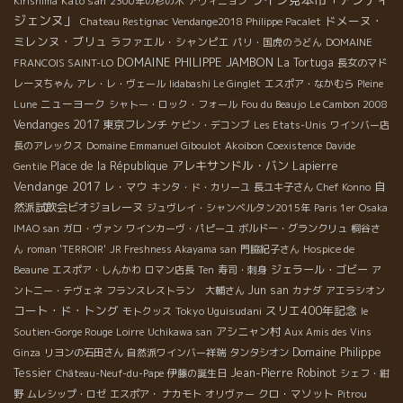
Kato san
Kirishima
2300年の杉の木
アヴィニョン
ジェンヌ」
ドメーヌ・
Chateau Restignac
Vendange2018 Philippe Pacalet
ミレンヌ・ブリュ
ラファエル・シャンピエ
パリ・国虎のうどん
DOMAINE
DOMAINE PHILIPPE JAMBON
La Tortuga
FRANCOIS SAINT-LO
長女のマド
レーヌちゃん
アレ・レ・ヴェール
Iidabashi Le Ginglet
エスポア・なかむら
Pleine
ニューヨーク
Lune
シャトー・ロック・フォール
Fou du Beaujo
Le Cambon 2008
Vendanges 2017
東京フレンチ
ケビン・デコンブ
Les Etats-Unis
ワインバー店
長のアレックス
Domaine Emmanuel Giboulot
Akoibon
Coexistence
Davide
アレキサンドル・バン
Place de la République
Lapierre
Gentile
Vendange 2017
レ・マウ
自
キンタ・ド・カリーユ
長ユキ子さん
Chef Konno
然派試飲会ビオジョレーヌ
ジュヴレイ・シャンベルタン2015年
Paris 1er
Osaka
IMAO san
ガロ・ヴァン
ワインカーヴ・パピーユ
ボルドー・グランクリュ
桐谷さ
ん
roman 'TERROIR'
JR Freshness Akayama san
門脇紀子さん
Hospice de
ジェラール・ゴビー
Beaune
エスポア・しんかわ
ロマン店長
Ten
寿司・刺身
ア
Jun san
ントニー・テヴェネ
フランスレストラン 大輔さん
カナダ
アエラシオン
コート・ド・トング
スリエ400年記念
Tokyo Uguisudani
モトクッス
le
アシニャン村
Soutien-Gorge Rouge
Loirre
Uchikawa san
Aux Amis des Vins
Domaine Philippe
Ginza
リヨンの石田さん
自然派ワインバー祥瑞
タンタシオン
Tessier
Jean-Pierre Robinot
Château-Neuf-du-Pape
伊藤の誕生日
シェフ・紺
クロ・マソット
野
ムレシップ・ロゼ
エスポア・ ナカモト
オリヴァー
Pitrou