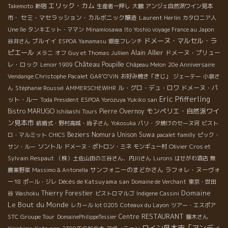
エリック・カム
Takemoto
新宿
生産者一押し
大鵬
アンジェ自然派ワイン見本
セミ・マセラッション・カルボニック醸造
Laurent Herlin
市・
カタロニア人
Une île
タンキエット・ママン
Minamiosawa
Ito Yoshio voyage France au Japon
ドメーヌ・マルセル・ラ
ブルイイ
谷井さん
ESPOA Yamamasu
銀座フレンチ
ピエール
Alain Allier
ドメーヌ・プリュー
メラニ
オフ
Guy et Thomas Jullien
Château Poupille
レ・ロック
Lenoir 1989
Châpeau Melon
20e Anniversaire
Vendange Christophe Pacalet
GAR'O'VIN
お好み焼き「きじ」
ジェーテー
小泉さ
ル・グロ・デュ・ロワ
ドメーヌ・パ
ん
Stéphanie Roussel
AMMERSCHEWIHR
Eric Pfifferling
ット・ルー
Toda President
ESPOA Yorozuya Yukiko san
モンペリエ・自然派ワイ
Bistro MARUGO
Pierre Overnoy
Ishibashi Tours
ン見本市
結婚式・野村高城・尚子さん
Yokosuka
パリ・夕焼けのセーヌ河
ビスト
Beziers
Nomura Unison Suwa
ロ・マルミット
CHICS
pacalet familly
ピック・
ソントル
Olivier Cros et
サン・ルー
ドメーヌ・ポトロン・ミネ
モンギュー村
Sylvain Respaut
（株）土佐山田の三谷さん、内川さん
Lurons
はせがわ酒店
無
サンフォニーのまどかさん
ラフォレ・ヌーヴォ
農薬野菜
Massimo & Antonella
ー18
Décès de Katsuyama san
ポール・ジレ
Domaine de Verchant
東京・世田
Domaine
Thierry Forestier
谷
Washoku
ビストロマルゴ
Indigene
Cassini
Le Bout du Monde
レカール lot 0205
Coteaux du Layon
ツアー・エスポア
RESTAURANT
STC Groupe Tour
Centre
DomainePhilippeTessier
藤木さん
ワイン見本市「アンディ