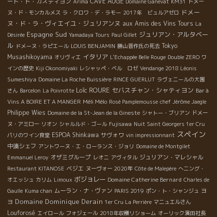
CAVE AUGE
ート・ド・カスティヨン
Arima
Domaine Ganevat
KM31
ドメー
ドメー
ヌ・ド・モンカルメス
ラ・クロワ・デ・ラモー
2017年 ビュルアゼロ
ヌ・ド・ラ・ヴィエイユ・ジュリアンヌ
aux Amis des Vins Tours
La
Espagne Sud
ジュリアン・アルタベー
Désirée
Yamadaya Tours
Paul Gillet
ル
Tokyo
ドメーヌ・ラピエール
LOUIS BENJAMIN
勝山晋作氏の死去
イタリア
Musashikoyama
オリヴィエ
L'Echappée Belle Rouge
Double ZERO
ワ
インの歴史
Kiji Okonomiyaki
レシャッペ・ベル ロゼ
Vendange 2018 Léonis
Sumeshiya
Domaine La Roche Buissière
RINCE GUERLUT
ラヴェニールの大園
Loïc ROURE
セバスチャン・シャティヨン
さん
Barcelon
La Poivrotte
Bar à
Méli Mélo
Vins A BOIRE ET A MANGER
Rosé Pamplemousse
chef Jérôme Jaegle
Philippe Wies
Domaine de la St-Jean de la Gineste
シャトー・ブリアン
ドメー
ヌ・アミロー
リオン
シャルルド・ゴール
Fujisawa
Nuit Saint Georgers 1er Cru
スペイン
ESPOA Shinkawa
サヴォワ
パリのワイン食堂
vin impressionnant
中湊シェフ
アントワーヌ・エ・ローランス・ジョリ
Domaine de Montgilet
オザミグループ
ジュリアン・マレシャル
Emmanuel Leroy
レオニ
アヴィタル
ベジエ
Restaurant KITANOSE
ヌーヴォー 2020年
Côte de Malepère
へニング・
ボジョレー
Domaine Catherine Bernard
オエッシュ
カリム
Limoux
Charles de
ムーラン・ナ・ヴァン
ヨ
Gaulle
Kuma chan
PARIS 2019
ポン・ト・シャンジュ
Domaine Dominique Derain
ヨ
1er Cru La Perrière
マニュエルさん
Louforosé
エイロール
フォジェール
2018年収穫リショーム
オーリック濱田社長