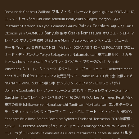
ブルノ・シュレール
Domaine de Chateau Gaillard
Higashi guinza SOYA
ALLIQ
ユンヌ・トランシュ
Obi Wine Kenobull
Beaujolais Villages
Morgon 1997
Patrick Desplats
Domaine Gauby
Restaurant français à Lyon
中川マリ
Paris
Banyuls
Osaka Komatsuya
Okonomiyaki OKOMUSU
熊本
オリビエ・クロス
マ
レ・バス
オリゾン事務局
Stéphane Morin
Bistro Poulpe
シス・ピエ・シュール・
テール
Trouillas
自然派ビストロ・Matsuki
DOMAINE THOMAS ROUANET
プロム
ナード・デ・ザングレ
Tokyo Setagaya-ku Nakamoto san
東京世田谷区・ナカモ
cho yukiko san
トさん
ヴォンゴレ・スパゲティ
ブジーグのカキ
Bois de
Vincennes
クロ・ド・タイラック
ボジョレ・ヌーヴォーフェアー
Cachette Masa
Axel Prüfer
chef
CPVフランス蔵元訪問ツアー
canicule 2018
飲み会
収穫2016
NO NAME WINE
600年の栗の木
サンジャン
ステファン・ロッシェ
パザパ
Domaine Coudoulet
レ・フラー・ルージュ
2018年・ボジョレヴィラージュ
Tom
がんちゃん
Gauthier
ジュヴレイ・シャンベルタン
小松
Les Armières
Petit Max
東京の夜景
Ishikawa-ken Komatsu-shi
Tanii-san
Moritaka san
エルミタージュ
ラ・ローブ・エ・ル・パレ
コート・ド・ピィ
ラ・プティトゥ・ペペ
VINEXPO
Séléné Domaine Sylvère Trichard
Echappée Belle Rose
Tentation
2018年収穫・
リショーム
Bistrot Atelier
ジュリアン・ドゥラン
Mariage de Nomura Takaki
ドメ
パルテ
ーヌ・ラゲール
Saint-Etienne-des-Oullières
restaurent Chateaubriand