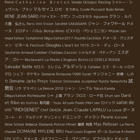
Pierre
Ｃａｔｈｅｒｉｎｅ Ｂｒｅｔｏｎ
Sendai
Octopus
Riesling
シャトー・シ
マルセイユ
ュヴァル・ブラン
ロゼ・そうめん
Cuvée Plussard
Budo Kendo
RENE JEAN DARD
グラン・ルパ
バティスト・クザン
フィロキセラ
Aguyana
ジャン・フォワヤール
大園 弘さん
Paris Vini Vision
Société SAKAGAMI
ドメ
ーヌ・エロディ・バルム
Biotop Wines
ビストロ・ペシェミニヨン
Mizuki san
Importateur Symphonie Dégustation2017
Poulille Castillon
ドメーヌ・クリスチ
Festivin
Glouglou
ャン・ビネール
L'écart lot 1016
コート・デュ・ローヌ
エスポ
Sauterne
Arnaud Combier
Chateau Cassini
シャルドネ・ペティアン
ア・ゴトー
Restaurant La Pioche
L'Angevin
Bistro LE CERCLE ROUGE
Salvador Batlle
アルデッシュ
セロス・ミレジム
Catalan
ミス・テール
トロカ
サンフォニー
デロ
シェフ・タケモト
Domaine Richaume 1998 Syrah
炭焼・しの
試
Domaine Jacky Preys
り
Station Shinosaka
sculpteur Ryota Yamashita
飲会
Tokyo Kanda
リタ
マスぺリ
La Remise 2018
シャン・リーブル
Dard
Dégustation Richeaume
アラン
シャ
上海
クロス・ロード社
Shun san
salon de
et Ribo
les huitres
寿司屋・Yuzu
Atsumi Foods Mori san
ロイック
vin ''INDIGENES''
Jean-Claude LAPALU
ボーヌ
Chef OKADA
La Louce
Fleurie
ドミニック・ドゥラン
コート・ド・マルマンデ
カリニャン
Kurumé
Mas Pellisser
Wine School
Rebecca
Domaine Potron Minet
藤原
有馬
La Pierre
DOMAINE MYLENE BRU
Paul Louis Eugene
chaude
ポール
Guinza 4 chome
CPV ツアー
ドメーヌ・ステファニー・エ・ヴァンサン・デブベルタン
ドメーヌ・