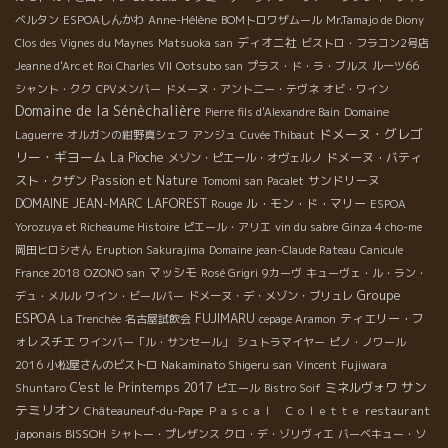
ベルタン
ESPOAしんかわ
Anne-Hélène
BOMトロワザムール
Mr.Tamajo de Diony
ディオニ社
Clos des Vignes du Maynes
Matsuoka san
ビストロ・フラコン2号店
Jeanne d'Arc et Roi Charles VII
Ootsubo san
プラス・ド・ラ・ブルス
ルーツ66
シャント・クク
CPVメンバー
ドメーヌ・アント二ー・テヴネ
オビ・ワイン
Domaine de la Sénèchalière
Pierre fils d'Alexandre Bain
Domaine
ドメーヌ・グレゴ
Laguerre
オルガンの紺野真シェフ
アンジュ
Cuvée Thibaut
リー・ギヨーム
La Pioche
ドメーヌ・バティ
メゾン・ピエール・オヴェルノ
スト・クザン
Passion et Nature
サンドリーヌ
Tomomi san
Pacalet
DOMAINE JEAN-MARC LAFOREST
ル・モン・ド・マリー
Rouge
ESPOA
Yorozuya et Richeaume Histoire
ピエール・アリエ
vin du sabre
Ginza 4 cho-me
岡田ヒロシさん
Eruption Sakurajima
Domaine jean-Claude Rateau
Canicule
マッシモ
France 2018
OZONO san
Rosé Grigri
9カーヴ
キューヴェ・ル・ラン・
Groupe
デュ・メルル
ワイン・ビールバー
ドメーヌ・デ・メゾン・ブリュレ
ESPOA
FUJIMARU
ティエリー・フ
La Trenchée
名古屋試飲会
cepage Aramon
ォレスチエ
ワインバー「ル・サンセール」
シュトラマイヤー
ピノ・ノワール
2016
小松屋さんのビストロ
Nakaminato Shigeru san
Vincent
Fujiwara
サン
C'est le Printemps 2017
ミネルヴォワ
Shuntaro
ピエール
Bistro Soif
テミリオン
restaurant
Châteauneuf-du-Pape
Ｐａｓｃａｌ Ｃｏｌｅｔｔｅ
japonais BISSOH
シャトー・プレザンス
クロ・デ・ゾリヴィエ
バーベキュー・ソ