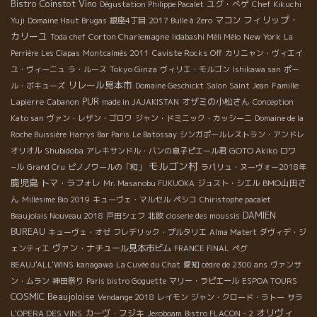
Bistro Coinstot Vino
ユグ・べゲ
Dégustation Philippe Pacalet
Chef Kikuchi
フィリップ・
マコン
Yuji
Domaine Haut Brugas
銀座4丁目
2017 Bulle à Zero
カリーユ
Corton Charlemagne
New York
Toda chef
Iidabashi Méli Mélo
La
Perrière
Les Clapas
Montcalmès 2011
Caviste Rocks Off
カリニャン・ヴィエイ
Tokyo Ginza
ユ・ヴィーニュ
ラ・ルース
ヴィリエ・モルゴン
Ishikawa san
ポー
リレール見本市
Famille
ル・ボキューズ
Domaine Geschickt
Salon Saint Jean
Lapierre
PUR
オザミの小松さん
Cabanon
made in JAJAKISTAN
Conception
Kato san
ヴァン・レザン・ゴロワ
ジャン・ドミニック・カッシーニ
Domaine de la
Roche Buissière
Harrys Bar Paris
Le Batossay
シンガポールレストラン・アンドレ
Shubidoba
GOTO Akiko
オリオル
アレキサンドル・バンの息子ピエール君
ロワ
モルゴン村
−ル
Grand Cru
ピノノワールの「和」
ラパリュ・ヌーヴォー2018年
鹿児島
トマ・ラフォレ
BMO山田さ
Mr. Masanobu FUKUOKA
ジュスト・シエル
ん
Millésime Bio 2019
キューヴェ・マルセル
ペシコ
Chiristophe pacalet
DAMIEN
Beaujolais Nouveau 2018
戸田シェフ
北欧
closerie des moussis
BUREAU
キューヴェ・オゼ
フレデリック・プルタリエ
Alma Matert
ダヴィデ・ジ
ヴァン・ナチュール見本市ビム
ェンティエ
FRANCE FINAL
ペグ
BEAUJ'ALL'WINS
kanagawa
La Cuvée du Chat
愛知
cèdre de 2300 ans
ヴァンサ
ン・ムラン
神田祭り
Paris bistro Goguette
マリー・ラピエール
ESPOA TOURS
COSMIC
Beaujoloise
Vendange 2018
レイモン
ジャン・クロード・ラトー
サラ
オリヴィ
カーヴ・フジキ
L'OPERA DES VINS
Jeroboam
Bistro FLACON - 2