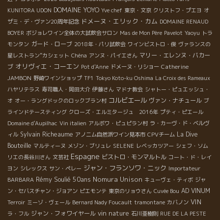
DOMAINE YOYO
KUNITORA UDON
Yve chef
東京・文京
クリストフ・プエヨ
オ
ドメーヌ・エリック・カム
ザミ・デ・ヴァン20周年記念
DOMAINE RENAUD
BOYER
ボジョレワイン全体の大試飲会サロン
Mas de Mon Père
Pavelot
Yaoyu
トラ
ガード・ローブ
モンタン
2018年・パリ試飲会
ワインビストロ・俊
ヴァランスの
マリー・エレンヌ・バカー
星レストラン”カシェット
Chéna
アンヌ・パイエさん
オリヴィエ・コーエン
ブ
Catherine
Pot d'Anne
ドメーヌ・リショー
JAMBON
野崎ワインショップ
TF1
Tokyo Koto-ku Oshima
La Croix des Rameaux
ハヤリテラス
寿司職人・岡田大介
伊藤さん
マドナ教会
シャトー・ピュエッシュ・
コルビエール
ヴァン・ナチュール
オ
オー・ラングドックのロックブラン村
ブ
ラインドテースティング
クローズ・エルミタージュ 2016年
プティ・ピエール
Domaine d'Aupilhac
Vin italien
アルボワ・ピュピラン村
ラ・カーヴ・ド・ベルヴ
Sylvain Richeaume
La Dive
ィル
アノニム自然派ワイン見本市
CPVチーム
Bouteille
マルティーヌ
メゾン・ブリュレ
SELENE
レベッカツアー
シェフ・ソム
Espagne
ビストロ・モンマルトル
リエの長谷川さん
文芸社
コート・ド・レイ
ジャン・フランソワ・ニック
ヨン
シレックス
サン・ペレー
Importateur
Rémy Soulié 50ans
Nomura Unison
BARBARA
キューヴェ・ティボ
ジャ
AD VINUM
ン・セバスチャン・ジョアン
ピエモンテ
東京のリョウさん
Cuvée Bou
VIN
Terroir
ミーゾ・ヴェール
Bernard Nady Foucault
tramontane
カバノン
vin nature
ジャン・フォワイヤール
ラ・フル
石川亜樹則
RUE DE LA PESTE