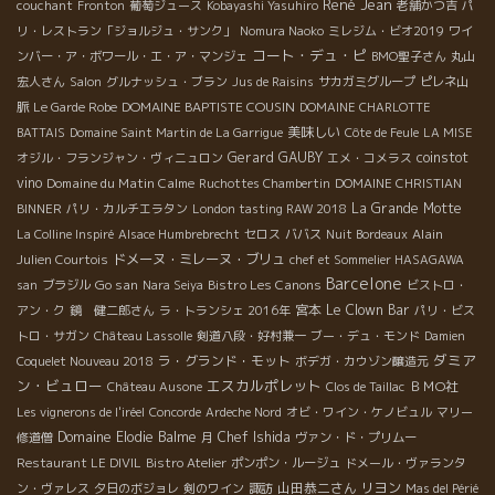
René Jean
couchant
Fronton
葡萄ジュース
Kobayashi Yasuhiro
老舗かつ吉
パ
リ・レストラン「ジョルジュ・サンク」
Nomura Naoko
ミレジム・ビオ2019
ワイ
コート・デュ・ピ
ンバー・ア・ボワール・エ・ア・マンジェ
BMO聖子さん
丸山
宏人さん
Salon
グルナッシュ・ブラン
Jus de Raisins
サカガミグループ
ピレネ山
DOMAINE BAPTISTE COUSIN
脈
Le Garde Robe
DOMAINE CHARLOTTE
美味しい
BATTAIS
Domaine Saint Martin de La Garrigue
Côte de Feule
LA MISE
Gerard GAUBY
coinstot
オジル・フランジャン・ヴィニュロン
エメ・コメラス
vino
Domaine du Matin Calme
Ruchottes Chambertin
DOMAINE CHRISTIAN
La Grande Motte
BINNER
パリ・カルチエラタン
London tasting RAW 2018
Alain
La Colline Inspiré
Alsace Humbrebrecht
セロス
ババス
Nuit Bordeaux
ドメーヌ・ミレーヌ・ブリュ
Julien Courtois
chef et Sommelier HASAGAWA
Barcelone
Go san
Bistro Les Canons
san
ブラジル
Nara Seiya
ビストロ・
宮本
Le Clown Bar
アン・ク
鏡 健二郎さん
ラ・トランシェ 2016年
パリ・ビス
トロ・サガン
Château Lassolle
剣道八段・好村兼一
ブー・デュ・モンド
Damien
ダミア
ラ・グランド・モット
Coquelet Nouveau 2018
ボデガ・カウゾン醸造元
ン・ビュロー
エスカルポレット
ＢＭО社
Château Ausone
Clos de Taillac
Les vignerons de l'iréel
Concorde
Ardeche Nord
オビ・ワイン・ケノビュル
マリー
Domaine Elodie Balme
Chef Ishida
修道僧
月
ヴァン・ド・プリムー
Restaurant LE DIVIL
Bistro Atelier
ポンポン・ルージュ
ドメール・ヴァランタ
山田恭二さん
リヨン
ン・ヴァレス
夕日のボジョレ
剣のワイン
諏訪
Mas del Périé