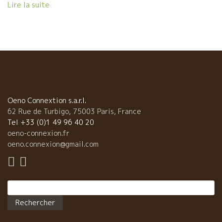
Double ZEROドゥーブル・ゼロのクレマンはスカットしていて超
Lire la suite
人気。特にドゥーブル・ゼロはミネラル感が強く、爽快な辛口な
クレマン。 ゲシクトの白ワイン達は、どこまでもミネラリーな透
明感があり、やさしく、真っ直ぐスーッと伸びていく。 和の世界
の料理にピッタリ。 繊細な和の料理にワインを合わせたいと
悩んでいるシェフ、ソムリエさん！ 是非、このゲーシクト試して
みてください。 ワインの“やさしさ”が和食の繊細な味覚にスーッ
と寄り添ってきます。 （東京の方は恵比寿のBistroトロワ・ザム
ールにて試飲できます。）
Oeno Connextion s.a.r.l.
62 Rue de Turbigo, 75003 Paris, France
Tel +33 (0)1 49 96 40 20
oeno-connexion.fr
oeno.connexion@gmail.com
Rechercher :