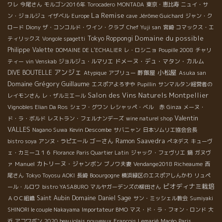
ワレ
今尾さん
モルゴン2016年
Torocadero
MONTADA
東京・恵比寿
ニュイ・サ
La Remise
ン・ジョルジュ
イザベル
Europe
cave
Jérôme Guichard
ジャン・ク
ロード
Diony
ザ・コンコルド・ワイン・クラブ
Chef Yuji san
宮崎
コマックス・エ
Domaine du possible
Tokyo Roppongi
ティリックス
Vongole spagetti
Philippe Valette
DOMAINE DE L'ECHALIER
レ・ロシニョ
Poupille 2008
チャリ
ドメーヌ・デュ・マタン・カルム
ティー
vin Venskab
ジョルジュ・ルマリエ
アンジェ
小松屋
DIVE BOUTELLE
酢飯屋
Atypique
アブリュー
Asuka san
Domaine Grégory Guillaume
エスポアよろずや
Pupillin
サンマルタン経営者の
Salon des Vins Naturels Montpellier
レイモンさん
レ・ザルミエール
Vignobles Elian Da Ros
シェフ・グワン
レシャッペ・ベル 赤
Ginza
メーヌ・
Valentin
ド・ラ・ボルド
レストラン・フェルナンデーズ
wine naturel shop
VALLES
Nagano Suwa
Kevin Descombe
サバニャン
日本ソムリエ協会会長
ゴーさん
Ramon Saavedra
bistro soya
アンヌ・ラピエール
ぺネデス
キューヴ
ェ・カミーユ１６
Florance
Paris Quartier Latin
ジャック・フェヴリエ
鍋
ガヌヴ
Manuel
カトリーヌ・ジャンボン
ァ
ブノワ夫妻
Vendange2018 Richeaume
西
尾さん
Tokyo Toyosu AOKI
長崎
Boourgogne
横浜緑区のエスポアしんかわ
リュペ
ビオディナミ栽培
ール・ルロワ
bistro YASABURO
マルヤガーデンズの柳田さん
Saint Aubin
Domaine Daniel Sage
ＡＯＣ組織
サン・ミッシェル教会
Sumiyaki
SHINORI le couple Nakayama
Importateur BMO
マス・ド・ラ・フォン・ロンド
大
近
アコワボン
2020 beaujolais nouveaux
François Lemarié
Macéo
Paris