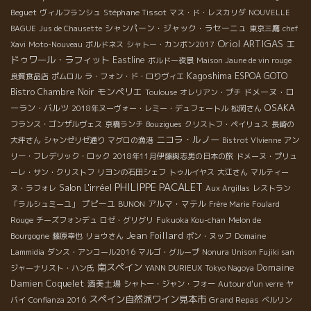
Beguet
Stéphane Tissot
ヴィルフランシュ
マス・ド・レスカリダ
NOUVELLE
シャンパーン・ジャック・ラセーニュ
BAGUE
Jus de Chausette
東京三鷹
chef
Oriol ARTIGAS
エ
Xavi
Moto-Nouveau
ボルドネス
シャトー・カンボン2017
ドゥワール・ラフィット
Eastline
ボルドー夜景
Maison Jaune de vin rouge
Kagoshima
ESPOA GOTO
良質食品店
ポムロル
ラ・フォン・ド・ロりヴィエ
モンペリエ
Bistro Chambre Noir
ドメーヌ・ロ
Toulouse
オレリアン・プチ
OSAKA
ーラン・バルツ
2018年ヌーヴォー・レミー・デュフェートル
松岡さん
フランス・ゴンザルヴェス
京橋ランチ
Bouzigues
クリストフ・ペイリュス
長崎の
ニコラ・ルノー
大坪さん
シャンゼリゼ通り
マグロの漁港
Bistrot VIvienne
アン
リー・フレデリック・ロック
2018年11月伊藤與志男の日本の旅
ドメーヌ・プリュ
ーレ・サン・クリストフ
リヨンの石田シェフ
トゥルイヤス
大江さん
マルティー
PHILIPPE PACALET
Salon L'irréel
ヌ・ラフォレ
Aux Argillas
レストラン
プピーユ
アルマ・マテル
「ラルシュミーユ」
BUNON
Frère Marie
Foulard
Rouge
チーズフォンデュ
ロゼ・グリグリ
Fukuoka Kou-chan
Melon de
Jean Foillard
Bourgogne
藤原幸也
リョウさん
ポン・ヌッフ
Domaine
Lammidia
ダンス・アンコール2016
マルゴ・グループ
Nonura Unison Fujiki san
南スペイン
Domaine
ジャーナリスト・ハン氏
YANN DURIEUX
Tokyo Nagoya
Damien Coquelet
酒美土場
シャトー・ジャン・フォー
Autour d'un verre
ヤ
スペイン自然派ワイン見本市
Grand Repas
バイ
Confianza 2016
ベルリン