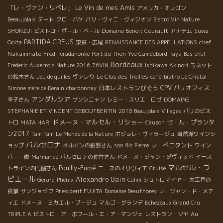
Le Vin de mes Amis
「レ・ヴァン・リベレ」
アメリカ・オレゴン
Beeaujolais
デート
クロ・バケ
パリ・ヴィニ・ヴィジオン
Bistro Vin Nature
SHONZUI
ビストロ・ポール・ベール
Domaine Benoit Courault
アナテム
Suwa
PARTIDA CREUS
chef
Ooita
東京・広尾
RENAISSANCE DES APPELLATIONS
Nakaminato
Fred
Teradanonke
Port du Thon
Yve Camdebord
Pays-Bas
chef
Bordeaux
Frederic
Auxerrois Nature 2016
76VIN
Ishikawa Akinori
ミネット
の鈴木さん
Jeu de quilles
ヴァレり
Le Clos des Treilles
café-bistro Le Cristal
日本レストランびそう
CPV パリオフィス
Simone mère de Derain
chardonnay
アンダルシア
幸子さん
サンシニャン
レミー・スリエ ロゼ
DOMAINE
STEPHANIE ET VINCENT DEBOUTBERTIN
2018 Beaujolais Villages
パリのビス
ドメーヌ・マルセル・リショー
セ・ル・プランタ
トロ
MATA HARI
Cauzon
ン2017
Tam Tam
Le Monde de la Nature
ボジョレ・ヴィラージュ
自然派ワインシ
バルセロナ
レ・ぺニタント
ョップ
オルガンの紺野さん
son fils Pierre
ワイン
バー・俊
Marmande
バルセロナの佐竹さん
ドメーヌ・ジャン・ダヴィッド
イース
マルセル・ラ
Pouilly-Fumé
トラインの門脇さん
ニースのオリヴィエ
Cruise
ピエール
Alexandre Bain
Gerard
Phenix
Calim
シュトロマイヤー
大江戸の
President FUJITA
夜景
サンジョゼフ
Domaine Beauthorey
レ・ジャン・ド・メテ
ィエ
ドメーヌ・ミカエル・ブージュ
マルゴ・グランデ
Echezeaux Grand Cru
TRIPLE A
ビストロ・ア・ボワール・エ・ア・マンジェ
レストラン・ソヤ
Au