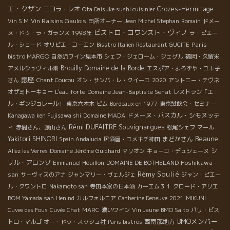
エ・クザン
ニコラ・レオ
Crozes-Hermitage
Ota Daisuke sushi cuisinier
Vin Raisins Gaulois
Vin S M
田所オーナー
Jean Michel Stephan
Romain
ドメー
ビストロ・コワンスト・ヴィノ
ヌ・ドゥ・ラ・ガランス
1998年
ラ・ピエー
Paris
ル・ショード
オリビエ・コーエン
Bisstro Italien Restaurant GUCITE
bistro MARGO
自然派ワイン見本市
シェフ・ジェローム・ジェグル
福岡・久留米
Brouilly
Domaine de la Borde
アメルシュヴィル畑
エスポア・よろずや・ユキ子
銀座
さん
Chant Coucou
オン・サンバ・レ・クイーユ
2020
アントニー・テヴネ
Domaine Jean-Baptiste Senat
オザミトーキョー
L'eau forte
レストラン「エ
ル・ギンジョレール」
東京六本木
ビム
Bordeaux en 1977
東京試飲会・セミナー
ドメーヌ・パスカル・シモヌッテ
Kanagawa ken Fujisawa shi
Domaine MADA
Rémi DUFAITRE
Souvignargues
ィ
赤間さん、藤山さん
松尾シェフ
マール
Beaune
Yakitori SHINORI
まどかさん
Spain Andalucia
居酒屋・ユメキチ神田
シ
Allez les Verres
Domaine Jérôme Guichard
マリオン
キョーコ・デュシェーヌ
リル・アロンゾ
Hoshikawa-
Emmanuel Houillon
DOMAINE DE BOTHELAND
Rémy Soulié
san
サーヴィスのアナ
ジャンマリー・ヴェルジェ
ジャン・ピエー
ル・クワントロ
Nakamoto san
寺田本家の日本酒
カーエム３１
クロード・アリエ
BOM Yamada san
Henind
カルフォルニア
Catherine Deneuve
2021
MIKUNI
Cuvee des Fous
Cuvée Chat
MARC
濃いワイン
Vin Jaune
BMO Saito
パリ・ビス
BMOメンバー
西南部地方
トロ・マルゴ
オー・ドゥ・スッシュ社
Paris bistros