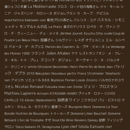
La Méditerranée
湊シェフご夫妻
クロス・ロード社の有馬さん
ドゥ・モール
シ
ニア・ジャズバンド・カロリーヌ
ボジョレブラン
ラ・カーブ・アピコル
パスカル・シモニ
Importatrice Kadowaki san
販売プロの西さん
パトリス・ユグ
ュッティ
モンマルトルの丘
La Prats
息子のマリウス
ロペラ・デ・ヴァン
ク
Jérôme Jouret
ロ・デ・ヴィーニュー・デュ・メイヌ
Kyushu Oita
cuvée Coup de
加藤さん
Foudre
Les Beaux Macs
シルヴァン・レスポ
オヴェルニュ
エル・ルンベ
ロ
ドメーヌ・デ・カプリエ
Marion des Capriers
ル・プチ・ドメーヌ
La Vendange
Julien Altaber
フランス
des Moines 1988
ケケ
レストラン「オン・メ・フレ・
デコンブ・ボジョレ・ヌーヴォー
ス・キル・トゥ・プレ」
シ・ヌ・パルリオ
パトリ
ン・カリニャン
white
Ghislaine Descombes
Henri-Pierre fils de René Jean
ック・デプラ
2018 Beaujolais Nouveaux partis
Franz Strohmeier
Takahashi
san
アメリカ
ソミュール
B.B.B. Bojoloise
Florian Looze
Zinzins
バルセロナのユウ
Nicolas Renaud
ジュリ・ブロスラン
コさん
Fukuoka Imao-san
Emilie
Mathieu Lapierre
écrivain KITAGAWA-NAWO
プイッチ・ロドー
CUVEE
自然派ワイン
CAMILLE 16
Abrieu
Déplacements
ニクタロピ
パリ・ビストロ
マ
ルタン・カルム
ル・セクスタン
渥美フーズ
Bourgone Blanc
Domaine La Tour
Boisée
Huitres de Bouzigues
トゥールーズ
Domaine Lilian Bauchet
Domaine
Belluard
L'Arc de Triomphe
オゼ
Rosé Obi Wine
Reviens Gamay
試飲
フィリップ
Lyon chef Ishida Katsumi
サロン
Tokyo Nakano
M. Yanaginuma
chef