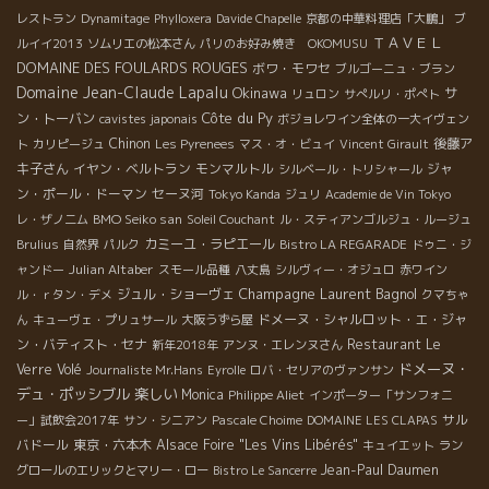
レストラン
Dynamitage
Phylloxera
Davide Chapelle
京都の中華料理店「大鵬」
ブ
ＴＡＶＥＬ
ルイイ2013
ソムリエの松本さん
パリのお好み焼き OKOMUSU
DOMAINE DES FOULARDS ROUGES
ボワ・モワセ
ブルゴーニュ・ブラン
Domaine Jean-Claude Lapalu
Okinawa
サ
リュロン
サぺルリ・ポぺト
Côte du Py
ン・トーバン
cavistes japonais
ボジョレワイン全体の一大イヴェン
Chinon
後藤ア
ト
カリピージュ
Les Pyrenees
マス・オ・ビュイ
Vincent Girault
キ子さん
イヤン・ベルトラン
モンマルトル
ジャ
シルベール・トリシャール
ン・ポール・ドーマン
セーヌ河
Tokyo Kanda
ジュリ
Academie de Vin Tokyo
BMO Seiko san
レ・ザノ二ム
Soleil Couchant
ル・スティアンゴルジュ・ルージュ
カミーユ・ラピエール
Brulius
自然界
パルク
Bistro LA REGARADE
ドゥニ・ジ
Julian Altaber
ャンドー
スモール品種
八丈島
シルヴィー・オジュロ
赤ワイン
Champagne
Laurent Bagnol
ジュル・ショーヴェ
ル・ｒタン・デメ
クマちゃ
ドメーヌ・シャルロット・エ・ジャ
ん
キューヴェ・プリュサール
大阪うずら屋
ン・バティスト・セナ
Restaurant Le
新年2018年
アンヌ・エレンヌさん
ドメーヌ・
Verre Volé
Journaliste Mr.Hans
Eyrolle
ロバ・セリアのヴァンサン
デュ・ポッシブル
楽しい
Monica
Philippe Aliet
インポーター「サンフォニ
サル
ー」試飲会2017年
サン・シニアン
Pascale Choime
DOMAINE LES CLAPAS
バドール
東京・六本木
Alsace Foire "Les Vins Libérés"
キュイエット
ラン
Jean-Paul Daumen
グロールのエリックとマリー・ロー
Bistro Le Sancerre