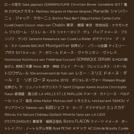
ローヌ地方
Sake japonais GONINMUSUME
Christian Binner
Sorcellerie 2017
豊
ESPOAナカモト
Marseille
シャンパー
中
Mathieu Vergnes et Marion Kergines
ニュ・ジャック・ラセーニュ
Bistro Paul Bert Dégustation
Carbo Culte
Chablis
東京・銀座
Cuveé Ouech Cousin
Imao-san
東京・世田谷区・ナカモトさ
ジェローム・ジュレ
ん
ル・スラ
シャトーヌッフ・デュ・パップ
ドメーヌ・フラ
ンソワ・サンロ
Sancerre Kawamura san
Cuveé Le Rollier
ボデグイジャ・デ・ラ
Montpellier
ル・ラド
Camille BACAVE
世界ピノ・ノワール会議
ティエリー・
ドメーヌ・ヴァランタン・ヴァレス
プゼラ
セパラメール・ア・ボワール
DOMINIQUE DERAIN
Hoshinoya Yoshimura san
Frédérique Cossard
ＢＭОの桐
谷さん
若林ご夫妻
Reino
東京・神田
ジェイ・アール・フレッシュネス・リテール
レミー・スリエ
ドメーヌ・ダ
トロワザム−ル
50e anniversaire de Yuki san
ローヌ
ール・エ・リボ
Kyushu
Pompon Rouge
2018 ボジョレヌーヴォー
北原さん
ラ・リュノットのクリストフ
Saint Chignan
Kamm Asutra
Christophe
Pueyo
居酒屋・風ら坊
LA VRILLE ET LE PAPILLON
ドメーヌ・カトリーヌ・ベルナ
restaurant TAIHOU
ール
シェフ・菊池
Alma Mater
Matsuo chef
トモミさん
イ
石田シェフ
ミュスカデ
タリアワイン
Takema-san
ラ・カーブ・デステザルグ
Fête du Vin Nature
Château Gaillard
Minette Sano san
LA CAVE
Bistro FLACON
D’ESTEZARGUES
農業家・福岡正信氏
スイーツ
ドメーヌ・ボー
メドック
トレイ
パリ・ノートルダム寺院
Rosé PETAR
AC Cote de Brouilly
Cuvée