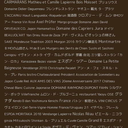
CARMARANS
Mathieu et Camille Lapierre
Bois Moisset
ブリュリウス
Domaine Didier Dagueneau
フレンチレストラン・ヤオユー
観光
ラ・プラツ
Haut Languedoc-Roquebrun
クロズリー・デ・ムシ
S'ACCAPAU
銘酒祭
BMOツ
Axel Prϋfer
アー
France Vin Rosé
Margo groupe
Domaine Jean David
Jura
Domaine des Capriers
ORVEAUX CO.
Japon Hamamatsu
ドイツ
ピオッシュの林さん
BEAUJOL'ART
Yan Drieu
Rose de Zaza
アド・ヴィヌム
Montmartre
SAKE
Mondeuse Tradition 2003
Morgon 2016
カウゾン醸造元
ＢＭОの山田さん
M de B
Les Murgers des Dents de Chien
Sushi et Sashimi
イヴ・カムドボルド
台北
Canigou
イヴォン・メトラ
那覇
三ツ星レストラン「カ
エスポア・ツアー
Domaine La Petite
ン・ロカ」
Kanazawa
Bazas viande
Baigneuse
Venddange 2018 Christophe Pacalet
アン・メ・フェ・スキル・ト
ゥ・プレ
Paris bistro Chateaubriand
Président Association de Sommeliers au
Japon
Cuvée Red
AUX AMIS DES VINS 20eme Anniversaire 2017
Château
DOMAINE RAYMOND DUPONT FAHN
Cheval Blanc
Cuiisne Japonaise
シルヴァ
グラ
ン・ボック
Villefranche
ムロン・ド・ブルゴーニュ
restaurant Yaoyu
OSE
ナダ
France
ア
Kendo 8 dan Yoshimura Kenichi
バトン・板垣さん
VINI CIRCUS
ヴェイロン
Ciel-Terre-Vigne-Homme
France/Uruguay 2:1
イザベル・フレール
2018 Vendange Lapierre
Nicolas Réau
ピエール・ニコラ
ESPOA MORITAKA
Grand 8
ginza Mitsukoshi Shinkan
ル・ブリュエル
Cuvée Camille
エスポア・ナ
オザミ・デ・ヴァン ツアー
カモト
カキと白ワイン
Le Soula
ジブレイ・シャン