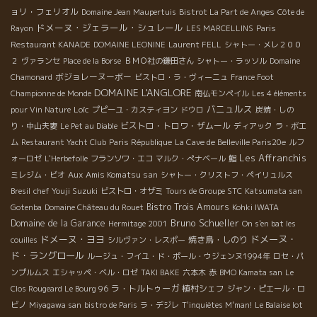
ョリ・フェリオル
Domaine Jean Maupertuis
Bistrot La Part de Anges
Côte de
ドメーヌ・ジェラール・シュレール
Rayon
LES MARCELLINS
Paris
Restaurant KANADE
DOMAINE LEONINE
Laurent FELL
シャトー・メレ２００
２
ヴァランセ
Place de la Borse
ＢＭＯ社の鎌田さん
シャトー・ラッソル
Domaine
ボジョレーヌーボー
Chamonard
ビストロ・ラ・ヴィーニュ
France Foot
DOMAINE L'ANGLORE
Championne de Monde
南仏モンペイル
Les 4 éléments
バニュルス
Loïc
pour Vin Nature
プピーユ・カスティヨン
ドウロ
炭焼・しの
ビストロ・トロワ・ザムール
り・中山夫妻
Le Pet au Diable
ディアック
ラ・ボエ
ム
Restaurant Yacht Club
Paris République
La Cave de Belleville Paris20e
ルフ
Les Affranchis
ォーロゼ
L'Herbefolle
フランソワ・エコ
マルク・ぺナベール
鮨
Aux Amis Komatsu san
ミレジム・ビオ
シャトー・クリストフ・ペイリュルス
Bresil
chef Youji Suzuki
ビストロ・オザミ
Tours de Groupe STC
Katsumata san
Bistro Trois Amours
Gotenba
Domaine Château du Rouet
Kohki IWATA
Bruno Schueller
Domaine de la Garance
Hermitage 2001
On s'en bat les
ドメーヌ・ヨヨ
ドメーヌ・
焼き鳥・しのり
couilles
シルヴァン・レスポー
ド・ラングロール
ルージュ・フイユ・ド・ポール・ウジェンヌ1994年
ロセ・パ
ンプルムス
エシャッペ・ベル・ロゼ
TAKI BAKE
六本木
赤
BMO Kamata san
Le
ラ・トルトゥーガ
植村シェフ
Clos Rougeard Le Bourg 96
ジャン・ピエール・ロ
ビノ
Miyagawa san
bistro de Paris
ラ・デジレ
T'inquiètes M'man!
Le Balaise lot