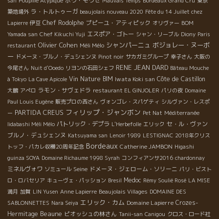
ボワ・モワセ
san
Poupille Atypique
Mauvais Temps
Bordeaux Grand Cru
東京
ラ・トルトゥーガ
築地場外
beaujolais nouveau 2020
Fête du 14 Juillet chez
Chef Rodolphe
プピーユ・アティピック
Lapierre
伊豆
オリヴァー
BOM
エスポア・ゴトー
Yamada san
Chef Kikuchi Yuji
シャン・リーブル
Diony
Paris
Olivier Cohen
シャンパーニュ
ボジョレー・ヌーボ
Méli Mélo
restaurant
ー
ドメーヌ・ブルノ・デュシェンヌ
Pinot noir
サカガミグループ
幸子さん
大阪の
RENE JEAN DARD
今尾さん
Nuit d'Ooedo
リヨンの石田シェフ
Bâteau Mouche
Vin Nature BIM
Iwata Koki san
Côte de Castillon
à Tokyo
La Cave Apicole
ラモン・サヴェドラ
大鵬
アぺロ
restaurant EL GINJOLER
パリの夜
Domaine
Paul Louis Eugène
販売プロの西さん
ヴォンゴレ・スパゲティ
シルヴァン・レスポ
フィリップ・ジャンボン
PARTIDA CREUS
ー
Pet Nat
Méditerranée
パトリック・デプラ
セ・ル・ヴァン
Iidabashi Méli Mélo
L'Herbefolle
エリック
ブルノ・デュシェンヌ
Katsuyama san
Lenoir 1989
LESTIGNAC
2018年クリス
Bordeaux
Catherine JAMBON
トッフ・パカレ収穫20周年記念
Higashi
guinza SOYA
Domaine Richaume 1998 Syrah
コンフィアンサ2016
chardonnay
ミネルヴォワ
Seine
ドメーヌ・ジェローム・ソリーニ
ソミュール
パリ・ビスト
Medoc
ロ・ロバセリア
キューヴェ・パッション
Bresil
Rémy Soulié Rosé
LA MISE
満月
加賀
LIN Yusen
Anne Lapierre
Beaujolais Villages
DOMAINE DES
エリック・カム
Domaine Lapierre
Crozes-
SABLONNETTES
Nara Seiya
Beaune
Hermitage
ピオッシュの林さん
Tanii-san
Canigou
クロス・ロード社