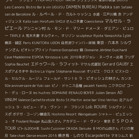
Les Canons
DAMIEN BUREAU
Madoka san
Bistro Bar à vin UGUISU
Satake
ル・ルペール・ド・カルトゥッシュ
san de Barcelone
水道・江戸川橋
赤
アンデ
マルセル・ラ
Kato san
ィジェンヌ
Hirofumi SHOJI さんご夫妻
Coexistence
ピエール
アシニャン村
ル・モン・ド・マリー
ドメーヌ・ダミアン・ビュロ
ー
Lyon
TRIPLE A
荒木夫妻
オルヴォー、オリゾン
sculpteur Ryota Yamashita
東京・六本木
シルヴ
横浜・緑区
Paris KUNITORA UDON
自然派ワインバー祥瑞
ァンさん
ビオトップワイン
France Gonzalvez
鍋
Domaine Jérôme Guichard
ESPOA Yorozuya
Loïc
Cave Madeleinne
2018年ボジョレ・ヌーヴォー出荷
フリダ
エドゥワール・ラフィット
Gerard GAUBY
Sophia Bauchet
マサル式選別
エ
スポアよろずや
Bistro La Vigne
Stéphanie Roussel
オリビエ・クロス
ビストロ・
ラ・ピオッシュの林さん
ル・セルクル・ルージュ
フェールド・サン１６
カンヌ
50e anniversaire de Yuki san
ピノ・ドゥニス品種
pacalet familly
ニクタロピ
コー
AD
ト・デュ・ローヌ
les huitres
DOMAINE RENAUD BOYER
Julien Derain
VINUM
Valence Cachette etoilé
Bisto St.Martin
wine bar Vino Veritas
北アルデ
Loïc ROURE
ッシュ
ラ・ルビュー・デュ・ヴァン・ド・フランス
シルヴァン・レ
スポ
ボデガ・コーゾン醸造元
Hoshino Resort
Waingakuen
シャトー・ピュエッシ
ＥＳＰＯＡ
ュ・オ
Foulard Rouge
丸山宏人さん
アカデミー・ド・ヴァン・東京
TOUR
ピトル2004年
Sushi Cuisinier OKADA Daisuke
ＢＭОの山田さん
パリの葉
Escarpolette
焼き鳥・しのり
月
Take chan
Danse encore 2016
マキシムス
新