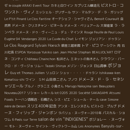
ビストロ・コ
ゼ
le couple ARAKI
Event Tour
カキと白ワイン
カプリエル醸造元
ワンスト・ヴィノ
ミッシェル・グリザール
サン・マルタン・デ・ラ・ガリッグ
Le P'tit Pinard
Le Clos Fantine
オーナシェフ・シャヴィさん
Benoit Courault
自
ラ・ラ
然界
ドメーヌ・クリスチャン・ビネール
ドメーヌ・ベリュアール
大榮産業
ンベラ
ドメーヌ・ドゥ・ヴィーニュ・デュ・マインヌ
Rouge Feuille de Paul Louis
Eugène 94
Vendanges 2020
La Cuvée du Chat
レイモン
ジュリアン・ドゥラン
Le Clos Rougeard
Sylvain Hoesch
トマ・ピコ
銀座三越新館
ゲーシクト
肉
石
川社長
ESPOA Yorozuya Yukiko san
Jean Michel Stephan
BEAUJOL'ART
ロマ
クラウン・バー
ネ・コンティ
Château Chainchon
松井さん
ミネットの鈴木さん
ボジョ
クロ・ド・ヴージョ
リムー
Tazaki Shinya
メゾン・ジョンヌ
日仏商事
レ
Guy et Thomas Jullien
リュロン
シュッ・・・・・ドゥラン
Ishikawa-ken
ドメーヌ・ド・ラ・セネシ
山田恭二さん
Komatsu-shi
ワイン ＳＭ
ブノワ
ャリエール
ブルノ・グラニエ
小島さん
Marugo Nakajima san
Beaujolais
Nouveau2017
リショー
レカール lot 0205
2020
Société SAKAGAMI
Atsumi
Foods
トーハン酒販店・石橋さん
シス・ピエ・シュール・テール
cave
Simone
スリエ400年記念
ドメ
mère de Derain
アンヌ・エレンヌさん
ビストロ・プルプ
ーヌ・フィリップ・ジャンボン
ラパリュ・ヌーヴォー2018年
パスカル・ショ
salon de vin ''INDIGENES''
ボジョレー ・ヌーヴォ
ワム
6 Pieds sur Terre
ー
Banyuls-sur-
モト・ヌーヴォー
サイント・ヴィクトワール山
Les Anonymes