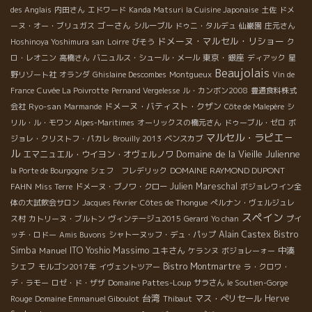
des Anglais
内田さん
エドワード
Kanda Matsuri
la Cuisine Japonaise
土佐
ドメ
ゴーさん
ーヌ・オー・ブリュガス
シルーブル
ドゥニ・タルデュ
仙巌園
庄元さん
ドメーヌ・マルセル・リショー
Hoshinoya Yoshimura san
Loirre
びそう
ク
東京・銀座
ロ・レオニン
高橋さん
バニュルス・シュール・メール
ディアック
星
Beaujolais
野リゾート社
オランダ
Ghislaine Descombes
Montgueux
Vin de
France
Cuvée La Poivrotte
Pernand Vergelesse
ル・カンボン2008
豊通食料株式
Ryo-san
ドメーヌ・バティスト・クザン
会社
Marmande
Côte de Malepère
シ
リル・ル・モワン
Alpes-Maritimes
オーリックスの橋元さん
ドゥーブル・ゼロ
ボ
マルセル・ラピエ－
ジョレ・クリストフ・パカレ
Brouilly 2013
ベンスカブ
ル
Domaine de la Vieille Julienne
エマニュエル・ウイヨン・オヴェルノワ
DOMAINE RAYMOND DUPONT
la Porte de Bourgogne
シェフ フレデリック
FAHN
Julien Mareschal
Miss Terre
ドメーヌ・ブノワ・クロー
ボジョレワイン全
体の大試飲会サロン
Jacques Février
Côtes de Thongue
ぺルナン・ヴェルジュレ
スペイン
ス村
カトリーヌ・ブルトン
ヴィンテージュ2015
Gerard
Yo chan
プイ
Alain Castex
Bistro
ッチ・ロドー
Amis Buvons
シャトーヌッフ・デュ・パップ
Massimo
Simba
Manuel
ITO Yoshio
ユキさん
中湊
ケランヌ
ボジョレーォー
シェフ
Bistro Montmartre
モルゴン2017年
イヴェントツアー
ラ・クロワ・
Domaine Pattes-Loup
デ・ラモー
ロゼ・ド・ザザ
サラさん
le Soutien-Gorge
台湾
マス・ぺリセール
Herve
Rouge
Domaine Emmanuel Giboulot
Thibaut