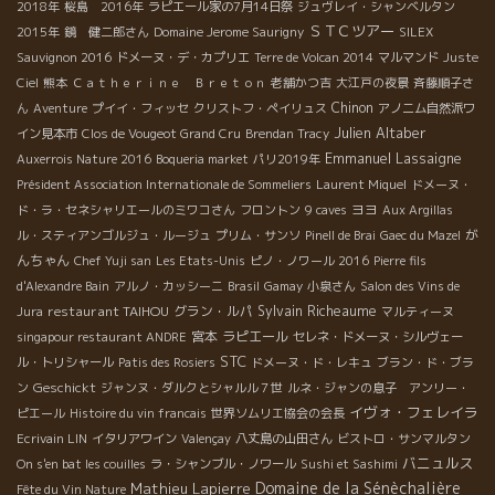
2018年
桜島 2016年
ラピエール家の7月14日祭
ジュヴレイ・シャンベルタン
ＳＴＣツアー
2015年
鏡 健二郎さん
Domaine Jerome Saurigny
SILEX
Sauvignon 2016
ドメーヌ・デ・カプリエ
Terre de Volcan 2014
マルマンド
Juste
Ciel
熊本
Ｃａｔｈｅｒｉｎｅ Ｂｒｅｔｏｎ
老舗かつ吉
大江戸の夜景
斉藤順子さ
Chinon
ん
Aventure
プイイ・フィッセ
クリストフ・ペイリュス
アノニム自然派ワ
Julien Altaber
イン見本市
Clos de Vougeot Grand Cru
Brendan Tracy
Emmanuel Lassaigne
Auxerrois Nature 2016
Boqueria market
パリ2019年
Président Association Internationale de Sommeliers
Laurent Miquel
ドメーヌ・
ヨヨ
ド・ラ・セネシャリエールのミワコさん
フロントン
9 caves
Aux Argillas
が
ル・スティアンゴルジュ・ルージュ
プリム・サンソ
Pinell de Brai
Gaec du Mazel
んちゃん
Chef Yuji san
Les Etats-Unis
ピノ・ノワール 2016
Pierre fils
d'Alexandre Bain
アルノ・カッシーニ
Brasil
Gamay
小泉さん
Salon des Vins de
restaurant TAIHOU
グラン・ルパ
Sylvain Richeaume
Jura
マルティーヌ
宮本
ラピエール
singapour restaurant ANDRE
セレネ・ドメーヌ・シルヴェー
STC
ル・トリシャール
Patis des Rosiers
ドメーヌ・ド・レキュ
ブラン・ド・ブラ
Geschickt
ン
ジャンヌ・ダルクとシャルル７世
ルネ・ジャンの息子 アンリー・
イヴォ・フェレイラ
ピエール
Histoire du vin francais
世界ソムリエ協会の会長
Ecrivain LIN
イタリアワイン
Valençay
八丈島の山田さん
ビストロ・サンマルタン
バニュルス
On s'en bat les couilles
ラ・シャンブル・ノワール
Sushi et Sashimi
Domaine de la Sénèchalière
Mathieu Lapierre
Fête du Vin Nature