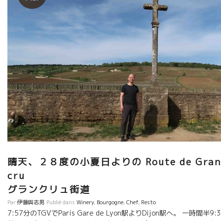
晴天、２８度の小夏日よりの Route de Gran
cr
グランクリュ街道
Par
伊藤與志男
Publié dans
Winery
,
Bourgogne
,
Chef
,
Resto
7:57分のTGVでParis Gare de Lyon駅よりDijon駅へ。 一時間