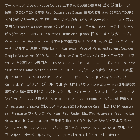
ビオジョレーヌ
オーストリア
Clos du Rouge Gorges
ユキさんの50歳の誕生会
猛暑・フランス2018年夏
Paul Bocuse
Les Clapas
高知の石川さん
ESPOA TOURS
ドメーヌ・ニコラ・カル
ＢＭＯのマサ子さん
アザミ・デ・ヴァンの丸山さん
マラン
Mas de la Font Ronde
パリビストロ・ヌーヴェル・メリー
土佐山田ショッ
ドメーヌ・リショーム
ピングセンター
2017 Bulle à Zero
Cuisinier Yuji san
モンマルトルの丘
Paris bistros Dégustations
ミネットの佐野さん
レ・バスティ
東京・鴬谷
ード・ダルキエ
Daikin Kume-san
Pavelot
Paris restaurent Georges
Cinq
Le Nouvel An 2019
Saint Aubin 1er Cru
ワインカヴィスト・ロックス・オフ
セロス
自然派ワイン専門店・ロックス・オフ
ドメーヌ・ルノー・ボアイエ
La Terre
d'Or
Rennes
Alma Mater
Bistro UN JOUR
エスポア・よろずや・リショームの歴
マス・ロー
史
LA REVUE DU VIN FRANCE
ザ・コンコルド・ワイン・クラブ
Pouilly-Fumé
ルネ・ジャン・ダール
Kenny
パカレ・ファミリー
マルセル最後の
ビストロ・シ
レストラン「ル・ヴェール・ヴォレ」
年ワイン
輸出業者ＢＭＯ
ンバ
ラヴニールの大園さん
Paris bistros
Guinza 4 chome
オルガンの紺野真シェ
Loire
美味しい
フ
restaurant Yaoyu
Morgon 2016
Pour de Raisin
Miyagawa
Le
san
Piemonte
フィリップ
Mori-san
Paul Reder
勝山さん
Kobayashi Yasuhiro
Repaire de Cartouche
Roots 66
ジャ
アルボワ
Paris 1er
ジャン・マルク
マルセイ
ン・フォワラール
クリスト・パカレ
南ちゃん
Bistro LA REGARADE
ユ
Mathieu et Camille Lapierre
マルク・ぺナベール
シャポームロン