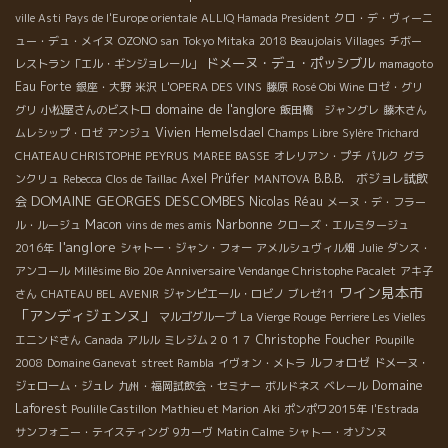
ville Asti
Pays de l'Europe orientale
ALLIQ Hamada President
クロ・デ・ヴィーニ
ュー・デュ・メイヌ
OZONO san
Tokyo Mitaka
2018 Beaujolais Villages
チボー
ドメーヌ・デュ・ポッシブル
レストラン「エル・ギンジョレール」
mamagoto
Eau Forte
銀座・大野
米沢
L'OPERA DES VINS
藤原
Rosé Obi Wine
ロゼ・グリ
domaine de l'anglore
グリ
小松屋さんのビストロ
飯田橋 ジャングレ
藤木さん
Vivien Hemelsdael
ムレシップ・ロゼ
アンジュ
Champs Libre
Sylère Trichard
CHATEAU CHRISTOPHE PEYRUS
MAREE BASSE
オレリアン・プチ
パルク
グラ
Axel Prüfer
B.B.B. ボジョレ試飲
ンクリュ
Rebecca
Clos de Taillac
MANTOVA
DOMAINE GEORGES DESCOMBES
会
Nicolas Réau
メーヌ・デ・フラー
Narbonne
Macon
ル・ルージュ
vins de mes amis
クローズ・エルミタージュ
l'anglore
2016年
シャトー・ジャン・フォー
アメルシュヴィル畑
Julie
ダンス・
アンコール
Millésime Bio
20e Anniversaire Vendange Christophe Pacalet
アキ子
ワイン見本市
さん
CHATEAU BEL AVENIR
ジャンピエール・ロビノ
ブレゼ11
「アンディジェンヌ」
マルゴグループ
La Vierge Rouge
Perriere Les Vielles
Christophe Foucher
エニンドさん
Canada
アルル
ミレジム２０１７
Poupille
ルフォロゼ
2008
Domaine Ganevat
street Rambla
イヴォン・メトラ
ドメーヌ・
Domaine
ジェローム・ジュレ
九州・福岡試飲会・セミナー
ボルドネス
ベレール
Laforest
Poulille Castillon
Mathieu et Marion
Aki
ポンポワ2015年
l'Estrada
サンフォニー・テイスティング
9カーヴ
Matin Calme
シャトー・オゾンヌ