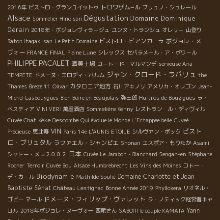
トロワザム−ル
2016年
ビストロ・グランユイットゥ
ブリュノ・シュレール
Dégustation
Alsace
Domaine Dominique
Sommelier Hino san
Derain
2018年・ボジョレヴィラージュ
ユンヌ・トランシュ
オレリー
山登り
ビストロ・ビアンカーラ
ボジョレ・ヌー
Baton Itagaki san
Le Petit Domaine
ヴォー
FRANCE FINAL
Pleine Lune
シレックス
セパラメール・ア・ボワール
PHILIPPE PACALET
酒美土場
コート・ド・マルマンデ
serveuse Ana
ジャン・クロード・ラパリュ
TEMPETE
ドメーヌ・エロディ・バルム
the
カタロニア地方
Thames
Breze 11
Olivar
石川アキノリ
アメリカ・オレゴン
Jean-
Michel Lasbouygues
Bien Boire en Beaujolais
弥三郎
Huitres de Bouzigues
ラ・
ベスティア
VINI VERI
萬屋酒店
Sommelière Kenny
レストラン ル・ディヴィル
Keke Descombe
Cuvée Chat
Qui évolue le Monde
L'Echappee belle
Cuveé
VIN
ビスト
Précieuse
恵比寿
Paris 14e
L'AUNIS ETOILE
シルヴァン・ボック
ロ・ブリュタル
ラファエル・シャンピエ
Shonan
エスポア・もりたか
Asami
日本
シャトー・メレ２００２
Cuvée Le Jambon・Blanchard
Sengan-en
Stéphane
Rocher
Terroir
Cuvée Bou
Alsace Humbrebrecht
Les Vins des Moines
コトー・
Biodynamie
Domaine Charlotte et Jean
デ・カール
Mathilde Soulié
Baptiste Sénat
Château Lestignac
Bonne Année 2019
Phylloxera
リオネル・
ドメーヌ・フィリップ・ヴァレット
ゴビー
マール
ラ・ノティック経営者キャ
Yann
ロル
2018年ボジョレ・ヌーヴォー
西尾さん
SABORI le couple KAMATA