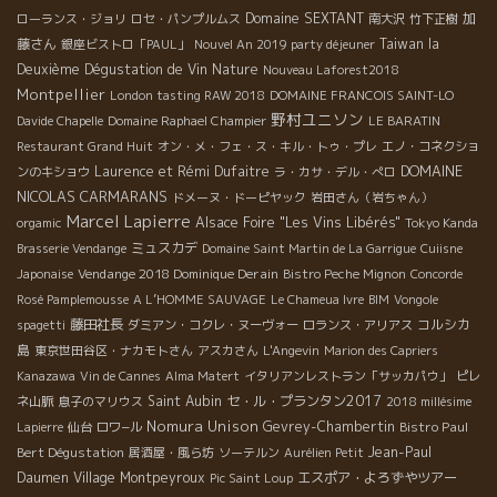
Domaine SEXTANT
加
ローランス・ジョリ
ロセ・パンプルムス
南大沢
竹下正樹
藤さん
Taiwan la
銀座ビストロ「PAUL」
Nouvel An 2019 party déjeuner
Deuxième Dégustation de Vin Nature
Nouveau Laforest2018
Montpellier
London tasting RAW 2018
DOMAINE FRANCOIS SAINT-LO
野村ユニソン
Davide Chapelle
Domaine Raphael Champier
LE BARATIN
Restaurant Grand Huit
オン・メ・フェ・ス・キル・トゥ・プレ
エノ・コネクショ
DOMAINE
Laurence et Rémi Dufaitre
ンのキショウ
ラ・カサ・デル・ぺロ
NICOLAS CARMARANS
ドメーヌ・ドーピヤック
岩田さん（岩ちゃん）
Marcel Lapierre
Alsace Foire "Les Vins Libérés"
orgamic
Tokyo Kanda
ミュスカデ
Brasserie Vendange
Domaine Saint Martin de La Garrigue
Cuiisne
Vendange 2018 Dominique Derain
Japonaise
Bistro Peche Mignon
Concorde
Rosé Pamplemousse
A L’HOMME SAUVAGE
Le Chameua Ivre
BIM
Vongole
藤田社長
コルシカ
spagetti
ダミアン・コクレ・ヌーヴォー
ロランス・アリアス
島
東京世田谷区・ナカモトさん
アスカさん
L'Angevin
Marion des Capriers
Kanazawa
Vin de Cannes
Alma Matert
イタリアンレストラン「サッカパウ」
ピレ
Saint Aubin
セ・ル・プランタン2017
ネ山脈
息子のマリウス
2018 millésime
Nomura Unison
Gevrey-Chambertin
Bistro Paul
Lapierre
仙台
ロワ−ル
Bert Dégustation
Jean-Paul
居酒屋・風ら坊
ソーテルン
Aurélien Petit
Daumen
Village Montpeyroux
エスポア・よろずやツアー
Pic Saint Loup