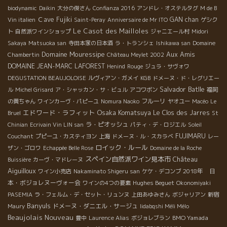
biodynamic
Daikin
大分の俊さん
Confianza 2016
アンドレ・オステルタグ
M de B
Ｃave Fujiki
GAN chan
Vin italien
Saint-Peray
Anniversaire de Mr ITO
ゲシク
Le Casot des Mailloles
ト
自然派ワインショップ
ジャニエール村
Midori
Sakaya
Matsuoka san
寺田本家の日本酒
ラ・トランシェ
Ishikawa san
Domaine
Domaine Mouressipe
Aux Amis
Chambertin
Château Meylet 2002
DOMAINE JEAN-MARC LAFOREST
Henind
Rouge
ジュラ・サヴォワ
DEGUSTATION BEAUJOLOISE
ルヴィアン・ガメイ
KGB
ドメーヌ・ド・レグリエー
Salvador Batlle
ル
Michel Grisard
ア・シャッカン・サ・ビュル
アコワボン
福岡
フルーリ
の黄ちゃん
ワインカーヴ・パピーユ
Nomura Naoko
ヤオユー
Macéo
Le
エドワード・ラフィット
Osaka Komatsuya
Le Clos des Jarres
Bruel
St
ラ・ピオッシュ
Chinian
Ecrivain Vin LIN san
パティ・デ・ロジエル
Soleil
FUJIMARU
Couchant
プピーユ・カスティヨン
上海
ドメーヌ・ル・スカラベ
レー
ロイック・ルール
ザン・ゴロワ
Echappée Belle Rose
Domaine de la Roche
スペイン自然派ワイン見本市
Château
Buissière
カーヴ・マドレーヌ
Aiguilloux
2018年 日
ワイン小売店
Nakaminato Shigeru san
ケケ・デコンブ
本・ボジョレヌーヴォー会
Hughes Beguet
ワインの4つの要素
Okonomiyaki
PASEMIA
ラ・フェルム・デ・セット・リュンヌ
上田あゆみさん
ボジャリアン
新宿
Banyuls
ドメーヌ・ダニエル・サージュ
Maury
Iidabqshi Méli Mélo
Beaujolais Nouveau
BMO Yamada
豊中
Laurence Alias
ボジョレブラン