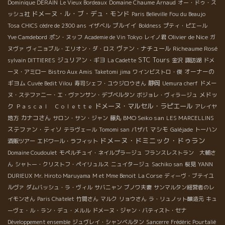
Dominique DERAIN
Le Vieux Bordeaux
Domaine Chaume Arnaud
オー・ドゥ・ス
ドメーヌ・ル・ブ・デュ・モンド
ッシュ社
Paris Belleville
Fou du Beaujo
ブルイイ
Tosa
CHICS
cèdre de 2300 ans
イザベル
Boldness
プティ・ピエール
Olivier de Nice
Yve Camdebord
ポン・ヌッフ
Academie de Vin Tokyo
レイノ君
ガ
ヴァン・ナチュール
Richeaume Rosé
ヌヴァ
ヴィニョブル・エリオン・ダ・ロス
STC Tours
ジュリアン・ギヨ
sylvain DITTIERES
La Cadette
金沢
諏訪湖
ドメ
オーナーの
ーヌ・アミロー
Bistro Aux Amis
Taketomi jima
ワインビストロ・俊
ギヨム
静岡
Cuvée Bedit Vilou
寿司シェフ・ユウジロウさん
Uemura cherf
ドメー
メドッ
ヌ・ステファニー・エ・ヴァンサン・デブベルタン
ボジョレ・ヴィラージュ
ドメーヌ・マルセル・ラピエール
ク
Ｐａｓｃａｌ Ｃｏｌｅｔｔｅ
アレイヤ
カナコさん
BMO Seiko san
地方
サロン・サン・ジャン
藤丸
LES MARCELLINS
ステファン・ティソ
マシモ
テラヴェール
Tomomi san
パザパ
Galéjade
トーハン
ドメーヌ・ドミニック・ドゥラン
酒販ツアー
エドワール・ラフィット
Domaine Coudoulet
モペルチュイ・ネイルプラージュ
フランスレストラン 大輔さ
ん
シャトー・クリストフ・ペイリュルス
ニュイタージュ
Sachiko san
桜見
YANN
DURIEUX
Mr. Hiroto Maruyama
M et Mme Benoit
La Corse
ディーヴ・ブテイユ
ルヴァ
ダムバッシュ・ラ・ヴィル
サバニャン
ブノワ夫妻
サンマルタン経営者のレ
イモンさん
Paris Chatelet
竹間さん
マルク
リョウさん
ラ・リュノット醸造元
キュ
ーヴェ・ル・ラン・デュ・メルル
ドメーヌ・ジャン・バティスト・セナ
Développement ensemble
ジュヴレイ・シャンベルタン
Sancerre
Frédéric Pourtalié