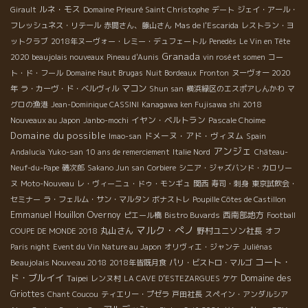
ルネ・モス
Girault
Domaine Prieuré Saint Christophe
デート
ジェイ・アール・
フレッシュネス・リテール
赤間さん、藤山さん
Mas de l'Escarida
レストラン・ヨ
ットクラブ
2018年ヌーヴォー・レミー・デュフェートル
Penedès
Le Vin en Tête
Granada
2020 beaujolais nouveaux
Pineau d'Aunis
vin rosé et somen
コー
ト・ド・フール
Domaine Haut Brugas
Nuit Bordeaux
Fronton
ヌーヴォー 2020
マコン
年
ラ・カーヴ・ド・ベルヴィル
Shun san
横浜緑区のエスポアしんかわ
マ
グロの漁港
Jean-Dominique CASSINI
Kanagawa ken Fujisawa shi
2018
イヤン・ベルトラン
Nouveaux au Japon
Janbo-mochi
Pascale Choime
Domaine du possible
ドメーヌ・アド・ヴィヌム
Imao-san
Spain
アンジェ
Andalucia
Yuko-san
10 ans de remerciement
Italie Nord
Château-
Neuf-du-Pape
磯次郎
Sakano Jun san
Corbiere
シニア・ジャズバンド・カロリー
ヌ
Moto-Nouveau
レ・ヴィーニュ・ドゥ・モンギュ
関西
寿司・刺身
東京試飲会・
セミナー
ラ・フェルム・サン・マルタン
ボナストレ
Poupille Côtes de Castillon
Emmanuel Houillon Overnoy
西南部地方
ピエール橋
Bistro Buvards
Football
マルク・ぺノ
丸山さん
野村ユニソン社長
COUPE DE MONDE 2018
オフ
Paris night
Event du Vin Nature au Japon
オリヴィエ・ジャンテ
Juliénas
コート・
Beaujolais Nouveau 2018
2018年皆既月食
パリ・ビストロ・マルゴ
ド・ブルイイ
Taipei
Domaine des
レンヌ村
LA CAVE D’ESTEZARGUES
ケケ
Griottes
Chant Coucou
ティエリー・プゼラ
戸田社長
スペイン・アンダルシア