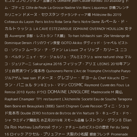
Strasbourg
ピコル
コンセプション・加藤さん
Domaine jean-Claude Rateau
ト
ム・ゴティエ
Côte de Feule
La Grosse Nadine Vin Blanc Liquoreux
京橋フレンチ
ドメーヌ・セクスタン
カリニャン
ヴァランティーア畑
Millésime Bio 2019
ルペール・ド・
Coteaux du Layon
Paris bistro Roba Seria
Paris Notre Dame
カルトゥッシュ
女子
LA CAVE ESTEZARGUE
DOMAINE OVERNOY HOUILLON
会
Auvergne
京都・レストラン「大鵬」
To-han Ishibashi san
29e Vendange de
GOTO Akiko
Dominique Derain
パリのワイン食堂
ダヴィッド・シャペル
ビスト
フィリップ・カリーユ
ムーラン・ナ・ヴァン
ロ・ソワッフ
La Louce
ニコ
ラ・ベルタン
ニュイ・サン・ジョルジュ・プルミエクリュ
wine naturel shop
マル
Sakurajima 2016
フィリップ・アリエ
2018年アン
コ・ジュリアーニ
LEONIS
ジェ自然派ワイン見本市
Quinonero Pierre
L'Arc de Triomphe
Christophe Pueyo
ドメーヌ・グレゴリー・ギヨーム
ロー
ジルアザム
Iwai san
Chef Kikuchi
ラン・バニョル
COSMIC
タンキエット・ママン
Raymond
Cuvee des Fous
La
DOMAINE L'ANGLORE
南仏
Remise 2018
Kyoto
ドウロ
Madmoiselle M
Raphael Champier
TF1
restaurent L'Alchemille
Societé Eau de Souche
Taragona
Bien Boire en Beaujolais (BBB)
ヴィニ・シュッ
Saint Chignan
Cuvée Passion
ド見本市
Double ZERO
histoire de Bistros de Vin Nature
ラ・キューヴェ・ドゥ・
レストラン・グラン８
Elian
シャ
ラミディア醸造元
お正月2019年
スモール品種
Da Ros
Louforosé
Mathieu
ヴァン・ナチュールのビストロの歴史
Fer du Sang
アクセル・プリュファー
大阪の小松屋
16
ロイック
銀座フレンチ
Promenade