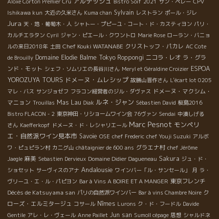
アルデッシュ
Aloxe Corton Premier Cru
Bistro Soif
2021
サン・ペレー
CPV
Sylvain
Ishikawa kun
大近の久米さん
Kuma chan
レストラン
ポール・ジレ
Jura
天・地・葡萄木・人
シャトー・プピーユ・コート・ド・カスティヨン
パリ・
カルチエラタン
Cyril
ジャン・ピエール・クワントロ
Marie Rose
ローラン・バニョ
Chef Kouki WATANABE
クリストッフ・パカレ
ルの来日2018年
土田
AC Cote
Domaine Elodie Balme
Tokyo Roppongi
ニコラ・レオ
ラ・グラ
de Brouilly
ンド・モット
ESPOA
シェフ・ソムリエの長谷川さん
Meryl et Géraldine Croizier
ドメーヌ・ムレシップ
YOROZUYA TOURS
故勝山晋作さん
L'écart lot 0205
ドメーヌ・マクシム・
マレ・バス
サンジョゼフ
フラコン経営者のジル・ダヴァス
ルネ・ジャン
マニョン
Mas Lau
Trouillas
Diak
Sébastien David
桜島2016
Bistro FLACON - 2
東京神田・リショームワイン会
76ヴァン
Sendai
中湊しげる
Marc Pesnot
モンペリ
さん
Kaefferkopf
ドメーヌ・ド・レシャリエール
エ・自然派ワイン見本市
Savoie
OSE
chef Frederic
chef Youji Suzuki
アルボ
グラエナ村
ワ・ピュピラン村
カニグ山
châtaignier de 600 ans
chef Jérôme
麻美
Sakura
Jaegle
Sebastien Dervieux
Domaine Didier Dagueneau
ジュ・ド・
Andalousie
ショセット
サーヴィスのアナ
ワインバー「ル・サンセール」
月
ラ・
東京フレンチ
ヴリーユ・エ・ル・パピヨン
Bar à Vins A BOIRE ET A MANGER
Décès de Katsuyama san
ク
パリの自然派ワインバー
Bar à vins Chambre Noire
ローズ・エルミタージュ
Nîmes
コサール
Lurons
ク・ド・フードル
Davide
Jun san
Gentile
アレ・レ・ヴェール
Anne Paillet
Sumoll cépage
思想
シャルドネ