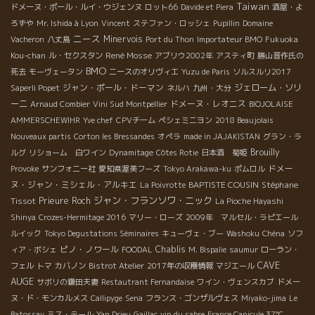
Taiwan
ドメーヌ・ポール・ルイ・ウジェンヌ
ロット66
Davide et Piera
酒屋・よ
ろずや
Mr. Ishida à Lyon
Vincent
ステファン・ロッシェ
Pupillin
Domaine
ニース
Minervois
Vacheron
八丈島
Port du Thon
Importateur BMO
Fukuoka
René Mosse
Kou-chan
ル・セクスタン
アブリウ2002年
アスティ町
勝山晋作氏の
BMO
死去
モーヴェータン
ニースのオリヴィエ
Yuzu de Paris
ソルスルリ2017
ジャン・ポール・ドーマン
ジェローム・ソリ
Saperli Popet
ネルハ
九州・大分
ーニ
ドメーヌ・レオニス
Arnaud Combier
Vini Sud Montpellier
BIOJOLAISE
AMMERSCHEWIHR
Yve chef
CPVチーム
ペシェミニヨン
2018 Beaujolais
Nouveaux partis
Corton les Bressandes
オペラ
made in JAJAKISTAN
グラン・ラ
Brouilly
ルグ
リショーム 白ワイン
Dynamitage
Côtes Rotie
日本酒 菊姫
ドメー
Provoke
サンフォニー社
愛知県渥美フーズ
Tokyo Arakawa-ku
ポムロル
ヌ・ジャン・ミシェル・アルキエ
BAPTISTE COUSIN
Stéphane
La Poivrotte
ジャン・フランソワ・ニック
Tissot
Prieure Roch
La Pioche Hayashi
Shinya
Crozes-Hermitage 2016
マリー・ローズ
2009年 マルセル・ラピエール
ルイック
Tokyo Degustations Séminaires
キューヴェ・ブー
Washoku
Chéna
ソフ
ピノ・ノワール
Chablis
ィア・ボシェ
FOODAL
M. Bispalie
saumur
ローラン・
CAVE
フェル
トマ
カバノン
Bistrot Atelier
2017年の収穫情報
マジエール
AUGE
サボリの鎌田夫妻
Restautrant Fernandaise
ワイン・ヴェンスカブ
ドメー
ヌ・ド・モンカルメス
Callipyge
Sena
フランス・ゴンザルヴェス
Miyako-jima
Le
Batossay
ミス・テール
Yan Drieu
Gaillac
vin du sabre
France Canicule 37℃