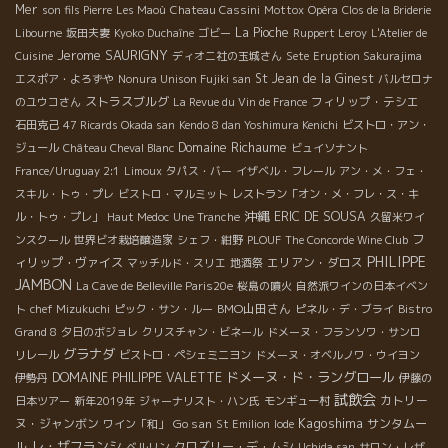
Mer
son fils Pierre
Les Maoù
Chateau Cassini
Mottox
Opéra
Clos de la Briderie
La Pioche
Libourne
坂田夫妻
Kyoko Duchaîne
ゴビー
Ruppert Leroy
L'Atelier de
Jerome SAURIGNY
Cuisine
ディオニ社の玉城さん
Sete
Eruption Sakurajima
St Jean de la Ginest
エスポア・よろずや
Nonura Unison Fujiki san
バルセロナ
ストラスブルグ
フィリップ・テシエ
のユウコさん
La Revue du Vin de France
石田克己
47 Ricards Okada san
Kendo 8 dan Yoshimura Kenichi
ビストロ・アン・
Domaine Richaume
ジュール
Château Cheval Blanc
ビュイソナント
France/Uruguay 2:1
Limoux
タパス・バー
イザベル・フレール
アン・メ・フェ・
スキル・トゥ・プレ
ビストロ・マルミット
レストラン「オン・メ・フレ・ス・キ
沖縄
ERIC DE SOUSA
ル・トゥ・プレ」
Haut Medoc
Une Tranche
久留米ワイ
フ
ンスクール
世界ビオ栽培醸造家
シェフ・紺野
PLOUF
The Concorde Wine Club
PHILIPPE
ィリップ・ヴァイス
エリアン・ダロス
マッチルド・スリエ
地酒祭
JAMBON
La Cave de Belleville Paris20e
桜島の噴火
自然派ワインの日本イベン
BMO山田さん
ト
chef Mizukuchi
ピック・サン・ルー
ピネル・デ・ブライ
Bistro
Grand 8
夕日のボジョレ
クリスチャン・ビネール
ドメーヌ・フランソワ・サンロ
グラナダ
リレール
ビストロ・ペシェミニヨン
ドメーヌ・オベルノワ・ウイヨン
ドメーヌ・ド・ラングロール
DOMAINE PHILIPPE VALETTE
伊勢丹
伊藤の
試飲会
カトリー
日本ツアー
新年2019年
ジャーナリスト・ハン氏
モンギュー村
Kagoshima
ヌ・ジャンボン
Go san
サンタムー
ワイン「和」
St Emilion
Iode
レ・ザフランシ
ル
クロズリー・デ・ムシ
ベルリン
Uchida san
サロン・レザ