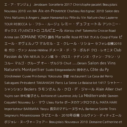
エ・ア・マンジェ」
Jeroboam
Sorcellerie 2017
Chiristophe pacalet Beaujolais
Aix-en-Provence
Nouveau 2018
vin WA
Chateau Restignac
2018 Salon des
Vins Natures à Angers
Japon Hamamatsu
Fête du Vin Nature chez Lapierre
レミー・デュフェートル
TOUR REBECCA
レ・フラー・ルージュ
アントニー・
コルビエール
ギックス
パリのビストロ
Abriou
chef Takemoto
Crosse Road
DOMAINE YOYO
Marseille
ピ
Arima san
調布
Rosé PETAR
カメル
Coup d'folie
エール・オヴェルノワ
マルセル・エ・クレール・リショー
ラフォレ収穫2018
Club
ドメーヌ・ド・ラ・ボルド
年
ガロ・ヴァン
Anne-Hélène
クロ・レオニヌ
Passion du Vin
NERJA
シノン城
ラ・グロス・ナディンヌ・ヴァン・ブラン・リ
Salon des Vins
コルー
マルゴ・グループ
オー・ザルジラ
Chut ......Derain
Naturels Montpellier
Côte du Py
Suido Edogawabashi
田中さん
Strohmeier
Cuvee Printemps
Yokosuka
京都
restaurent La Casa del Perro
Sakagami Président TAKAHASHI
Paris La Seine
Le Balaise lot 1417
シャトー・
ラモンさん
Alain Allier
Beziers
ル・クロ・デ・ジャール
シャンション
Chef
La Méditerranée
Yujiro san
BMO聖子さん
Antoine et Laurence Joly
Damien
レ・マウ
Coquelet Nouveau
L'eau forte
ボーヌのケンタロウさん
MATA HARI
Importateur BARBARA
Yaoyu
長女のマドレーヌちゃん
Barbecue Soirée
Trois
ラピエール・2018年収穫
Seigneurs
Minamiosawa
シルヴァン・ディティエール
ボジョレ・ヌーヴォーフェアー
Beaujolais Nouveaux 2018
Domaine Catherine et