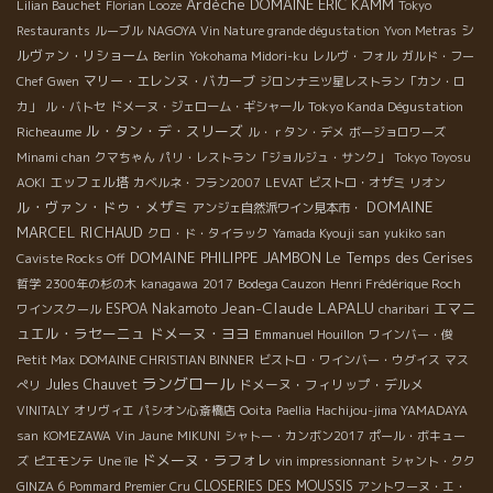
Ardèche
DOMAINE ERIC KAMM
Lilian Bauchet
Florian Looze
Tokyo
シ
Restaurants
ルーブル
NAGOYA Vin Nature grande dégustation
Yvon Metras
ルヴァン・リショーム
Berlin
Yokohama Midori-ku
レルヴ・フォル
ガルド・フー
マリー・エレンヌ・バカーブ
Chef Gwen
ジロンナ三ツ星レストラン「カン・ロ
Tokyo Kanda Dégustation
カ」
ル・バトセ
ドメーヌ・ジェローム・ギシャール
ル・タン・デ・スリーズ
Richeaume
ル・ｒタン・デメ
ボージョロワーズ
Minami chan
クマちゃん
パリ・レストラン「ジョルジュ・サンク」
Tokyo Toyosu
エッフェル塔
AOKI
カベルネ・フラン2007
LEVAT
ビストロ・オザミ
リオン
ル・ヴァン・ドゥ・メザミ
DOMAINE
アンジェ自然派ワイン見本市・
MARCEL RICHAUD
クロ・ド・タイラック
Yamada Kyouji san
yukiko san
DOMAINE PHILIPPE JAMBON
Le Temps des Cerises
Caviste Rocks Off
哲学
2300年の杉の木
kanagawa
2017
Bodega Cauzon
Henri Frédérique Roch
Jean-Claude LAPALU
エマニ
ESPOA Nakamoto
ワインスクール
charibari
ュエル・ラセーニュ
ドメーヌ・ヨヨ
Emmanuel Houillon
ワインバー・俊
Petit Max
DOMAINE CHRISTIAN BINNER
ビストロ・ワインバー・ウグイス
マス
ラングロール
Jules Chauvet
ドメーヌ・フィリップ・デルメ
ぺリ
VINITALY
オリヴィエ
パシオン心斎橋店
Ooita
Paellia
Hachijou-jima YAMADAYA
san
KOMEZAWA
Vin Jaune
MIKUNI
シャトー・カンボン2017
ポール・ボキュー
ドメーヌ・ラフォレ
ズ
ピエモンテ
Une île
vin impressionnant
シャント・クク
CLOSERIES DES MOUSSIS
GINZA 6
Pommard Premier Cru
アントワーヌ・エ・