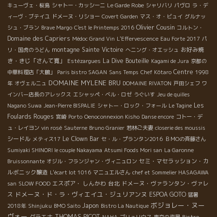
キューヴェ・桜島
シャトー・カッシーニ
Le Garde Robe
シャリバリ
パヴロ
ラ・デ
ィーヴ・ブテイユ
ドメーヌ・リショー
Covert Garden
マス・オ・ビュイ
グルナッ
Olivier Cousin
シュ・ブラン
Brave Margo
C'est le Printemps 2016
コルトン・
Domaine des Capriers
Médoc Grand Vin
L'Effervescence
Eau Forte 2017
パ
montagne Sainte Victoire
お好み焼
リ・国虎のうどん
へニング・オエッシュ
き・きじ「さんて寛」
La Dive Bouteille
Estézargues
Kagami de Jura
京都の
Centre
中華料理店「大鵬」
Paris bistro SAGAN
Sans Temps
Chef Kôtaro
1998
DOMAINE MYLENE BRU
年
オヴェルニュ
DOMAINE RIVATON
戸田シェフ
ワ
インバー店長のアレックス
エシャッペ・ベル・ロゼ
うぐいす
Jeu de quilles
Les
Nagano Suwa
Jean-Pierre BISPALIE
シャトー・ロック・フォール
Le Tagine
Foulards Rouges
宮崎
Porto
Oenoconnexion Kisho
Danse encore
コトー・デ
ュ・レイヨン
vin rosé
Sauterne
Bruno Granier
若林ご夫妻
closerie des moussis
シードル
Le Clown Bar
メティス17
セ・ル・プランタン2016
ＢＭОの斉藤さん
Sumiyaki SHINORI le couple Nakayama
Atsumi Foods Mori san
La Garonne
セミ・マセラッション・カ
Bruissonnante
オジル・フランジャン・ヴィニュロン
ルボニック醸造
L'écart lot 1016
マニュエルさん
chef et Sommelier HASAGAWA
エスポア・ しんかわ
台北
ドメーヌ・ヴァランタン・ヴァレ
san
SLOW FOOD
ドメーヌ・ド・ラ・ヴィエイユ・ジュリアンヌ
ス
ESPOA GOTO
猛暑
ボジョレー・ヌー
Japon
2018年
Shinjuku
BMO Saito
Bistro La Nautique
ヴォー
THOMAS PICOT
グラエナ
Bistro
NAHA
ブリュリウス
東京の夜景