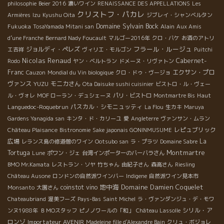
philosophie
Beier 2016
濃いワイン
RENAISSANCE DES APPELLATIONS
Les
クリストフ・パカレ
Armières
Izu
Kyushu Oita
ジブレイ・シャンベルタン
Domaine Sylvain Bock
Alain
Fukuoka
TosaYamada Mitani san
Aux Amis
d’une Franche
Bernard Nady Foucault
マルゴー2016年
クロ・バケ
お酒のアトリ
フラール・ルージュ
ジョルディ・ペレズ
エ吉祥
ヴィリエ・モルゴン
Puitchi
Nicolas Renaud
Cabernet-
Rodo
ヤン・ベルトラン
ドメーヌ・リヴァトン
Franc
エクサン・プロ
Cauzon
Mondial du Vin biologique
クロ・ドゥ・ヴージョ
ヴァンス
YUZU
モニカさん
Ota Daisuke sushi cuisinier
ビストロ・ル・ヴェー
Haut
ル・ヴォレ
MOF ローラン・デュシェーヌ
パリ・ビストロ
Montmartre Bis
Languedoc-Roquebrun
パスカル・シモニュッティ
La Flou
生カキ
Maruya
Gardens Yanagida san
キンタ・ド・カリーユ
愛
Angleterre
ヴァンサン・ムラン
レピュブリック
Château Plaisance
Bistronomie
Sake japonais GONINMUSUME
広場
La
レランス島の修道僧のワイン
Ootsubo san
ラ・プラツ
Domaine Sabre
Montmartre
Tortuga
Lune
ポワン・ジェ
台湾インポーターのバーバラさん
BMO Mr.Kamata
レストラン・ソヤ
竹ちゃん
由紀子さん
森高さん
Riesling
Château Ausone
ロンドンの自然派ワインバー
Indigene
自然派ワイン見本市
地中海
Domaine Damien Coquelet
coinstot vino
Monsanto
大園さん
Chateaubriand
渥美フーズ
Pays-Bas
Saint Michel
ラ・ヴァンダンジュ・デ・モワ
シリル・ア
ンヌ1988年
ＢＭОスタッフ
ピノノワールの「和」
Château Lassolle
ロンゾ
Importateur AVENIR
Madeleine fille d'Alexandre Bain
クリュ・ボジョレ