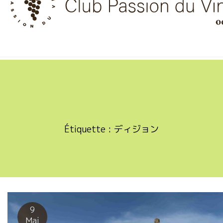
Skip
to
content
Étiquette :
ディジョン
9
Mai