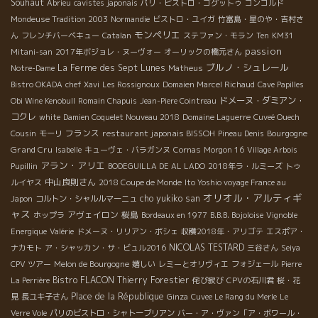
Souhaut
Abrieu
cavistes japonais
パリ・ビストロ・ゴグットゥ
コンコルド
Mondeuse Tradition 2003
Normandie
ビストロ・ユイガ
竹富島・星のや・吉村さ
モンペリエ
ん
フレンチバーベキュー
Catalan
ステファン・モラン
Ten
KM31
passion
Mitani-san
2017年ボジョレ・ヌーヴォー
オーリックの橋元さん
ブルノ・シュレール
La Ferme des Sept Lunes
Notre-Dame
Matheus
Bistro OKADA
chef Xavi
Les Rossignoux
Domaien Marcel Richaud
Cave Papilles
ドメーヌ・ダミアン・
Obi Wine Kenobull
Romain Chapuis
Jean-Piere Cointreau
コクレ
white
Damien Coquelet Nouveau 2018
Domaine Laguerre
Cuveé Ouech
フランス
restaurant japonais BISSOH
Bourgogne
Cousin
モーリ
Pineau Denis
Grand Cru
Isabelle
キューヴェ・バラガンヌ
Cornas
Morgon 16
Village Arbois
アラン・アリエ
Pupillin
BODEGUILLA DE AL LADO
2018年ラ・ルミーズ
トゥ
中山良則さん
ルイヤス
2018 Coupe de Monde
Ito Yoshio voyage France au
オリオル・アルティギ
cho yukiko san
Japon
コルトン・シャルルマーニュ
ャス
アヴェイロン
桜島
ホップラ
Bordeaux en 1977
B.B.B. Bojoloise
Vignoble
Energique
Valérie
ドメーヌ・リリアン・ボシェ
収穫2018年・アリゴテ
エスポア・
NICOLAS TESTARD
ナカモト
ア・シャッカン・サ・ビュル2016
三谷さん
Seiya
CPV ツアー
Melon de Bourgogne
嬉しい
レミーとオリヴィエ
フォジェール
Pierre
Bistro FLACON
Thierry Forestier
La Perrière
侘び寂び
CPVの石川君
桜・花
Place de la République
見
長ユキ子さん
Ginza
Cuvee Le Rang du Merle
Le
Verre Vole
パリのビストロ・シャトーブリアン
バー・ア・ヴァン「ア・ボワール・