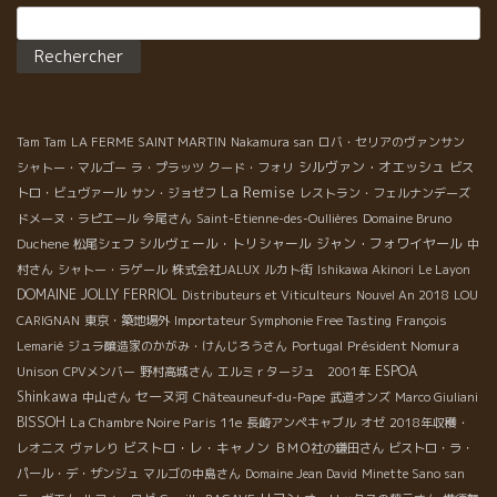
Rechercher :
Tam Tam
LA FERME SAINT MARTIN
Nakamura san
ロバ・セリアのヴァンサン
シルヴァン・オエッシュ
シャトー・マルゴー
ラ・プラッツ
クード・フォリ
ビス
La Remise
トロ・ビュヴァール
サン・ジョゼフ
レストラン・フェルナンデーズ
ドメーヌ・ラピエール
今尾さん
Saint-Etienne-des-Oullières
Domaine Bruno
シルヴェール・トリシャール
ジャン・フォワイヤール
Duchene
松尾シェフ
中
村さん
シャトー・ラゲール
株式会社JALUX
ルカト街
Ishikawa Akinori
Le Layon
DOMAINE JOLLY FERRIOL
Distributeurs et Viticulteurs
Nouvel An 2018
LOU
CARIGNAN
東京・築地場外
Importateur Symphonie Free Tasting
François
Président Nomura
Lemarié
ジュラ醸造家のかがみ・けんじろうさん
Portugal
Unison
ESPOA
CPVメンバー
野村高城さん
エルミｒタージュ 2001年
Shinkawa
セーヌ河
中山さん
Châteauneuf-du-Pape
武道オンズ
Marco Giuliani
BISSOH
La Chambre Noire Paris 11e
長崎アンペキャブル
オゼ
2018年収穫・
ビストロ・レ・キャノン
レオニス
ヴァレり
ＢＭＯ社の鎌田さん
ビストロ・ラ・
パール・デ・ザンジュ
マルゴの中島さん
Domaine Jean David
Minette Sano san