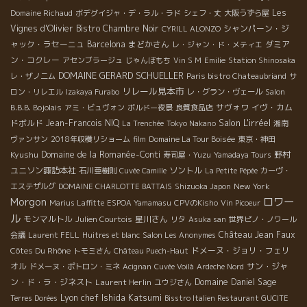
Les
Domaine Richaud
ボデグイジャ・デ・ラル・ラド
シェフ・丈
大阪うずら屋
Vignes d'Olivier
Bistro Chambre Noir
シャンパーン・ジ
CYRILL ALONZO
ャック・ラセーニュ
Barcelona
まどかさん
ダミア
レ・ジャン・ド・メティエ
ン・コクレー
アセンブラージュ
じゃんぼもち
Vin S M
Emilie
Station Shinosaka
DOMAINE GERARD SCHUELLER
レ・ザノ二ム
Paris bistro Chateaubriand
サ
リレール見本市
ロン・リレエル
Izakaya Furabo
レ・グラン・ヴェール
Salon
サヴォワ
イヴ・カム
B.B.B. Bojolais
アミ・ビュヴォン
ボルドー夜景
良質食品店
Salon L'irréel
ドボルド
Jean-Francois NIQ
La Trenchée
Tokyo Nakano
湘南
ヴァンサン
2018年収穫リショーム
film
Domaine La Tour Boisée
東京・神田
Kyushu
Domaine de la Romanée-Conti
野村
寿司屋・Yuzu
Yamadaya Tours
ユニソン諏訪本社
ソントル
石川亜樹則
Cuvée Camille
La Petite Pépée
カーヴ・
New York
エステザルグ
DOMAINE CHARLOTTE BATTAIS
Shizuoka Japon
ロワー
Morgon
Marius Laffitte
ESPOA Yamamasu
CPVのKisho
Vin Picoeur
ル
モンマルトル
星川さん
Julien Courtois
リタ
Asuka san
世界ピノ・ノワール
Château Jean Faux
会議
Laurent FELL
Huitres et blanc
Salon Les Anonymes
Côtes Du Rhône
ドメーヌ・ジョリ・フェリ
トモミさん
Château Puech-Haut
オル
サン・ジャ
ドメーヌ・ポトロン・ミネ
Acignan
Cuvée Voilà
Ardeche Nord
ン・ド・ラ・ジネスト
Laurent Herlin
Domaine Daniel Sage
ユウジさん
Lyon chef Ishida Katsumi
Terres Dorées
Bisstro Italien Restaurant GUCITE