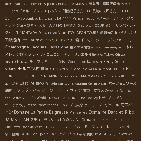
年2018年
Les 4 éléments pour Vin Nature
Sudiste
農業家・福岡正信氏
シャト
ー・シュヴァル・ブラン
モトックス
門脇紀子さん
OFF
長崎の大坪さん
OFF DE
OUFF
Tokyo Bunkyo ku
L'écart lot 1117
Paris en août
ドメーヌ・ジャン・ダヴ
ィッド
ジョージア国
大阪 大近社の木村さん
Bistro UN COUP
オン・サンバ・レ・
スリ
クイーユ
MONTADA
Domaine Ad Vium
ITO JAPON TOURS
彫刻家の山下さん
エ醸造所
インポーター「サンフォニー」
Tom Gauthier
イタリアのシシリア島
Champagne Jacques Lassaigne
日本レ
福岡の今尾さん
Marc Penavayre
ストランびそう
Tokyo Ginza
レ・ヴィニュロン・ドゥ・リレエル
桐谷さん
Bistro Brutal
Rémy Soulié
ラ・フル
Etienne Deiss
Conception Kato san
モルゴン村
50ans
ピエ
野崎ワインショップ
le couple SAKATA
Mont Brulius
ール・ニコラ
Paris bistro MARGO
LOUIS BENJAMIN
Oita Shun san
キューヴ
Eastline
Jura Kagami Kenjiro san
ェ・シャ
BMO Yamada san
ボージョロワーズ
クラブ・パッション・デュ・ヴァン
試飲会
東京・文京区
Orveaux Tanaka
RESTAURANT
san
マルヤガーデンズの柳田さん
CPV TOURS
Clos Baquey
ロ
南スペ
ゼ・そうめん
Restaurant Yacht Club
オザミ東京
ラ・ミーゾ・ヴェール
Domaine Dard et Ribo
イン
Domaine La Petite Baigneuse
Marseilles
JAJAKISTAN
JACQUES LASSAIGNE
Domaine jean michel alquier
マチュ
ドメーヌ・プリューレ・ロック
Cueillette
Rose de Zaza
ロニス・エトワレ
東
京・豊洲・AOKI
Beaujolais Fair
ブジーグのカキ
桜満開
ビストロノミ
Takezawa