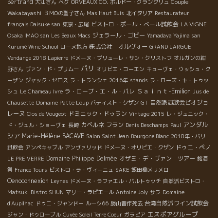
Bertrand
大江さん
ペグ
ORVEAUX CO.
ボルドー・グランクリュ
Couple
Wakabayashi
ＢＭОの聖子さん
Mas Haut Buis
北イタリア
Restaurateur
ビストロ・ポール・ベール試飲会
LA VIGNE
français Daisuke san
東京・広尾
ジェラール・ゴビー
Osaka IMAO san
Les Beaux Macs
Yamadaya Yajima san
株式会社 オルヴォー
Kurumé Wine School
ローヌ地方
GRAND LARGUE
Vendange 2018 Lapierre
ドメーヌ・プリューレ・サン・クリストフ
オルガンの紺
パリ
野さん
ヴァン・ド・プリムー
オリビエ・コーエン
キューヴェ・ウッシュ・ク
ーザン
ジャック・セロス
ラ・トランシェ 2016年
stands
ラ・ローズ・キ・トゥッ
Ｓａｉｎｔ-Emilion
ラ・ローブ・エ・ル・パレ
シュ
Le Chameau Ivre
Jus de
自然派試飲会ビオジョ
Chausette
Domaine Patte Loup
バティスト・クザン
GT
レーヌ
ドミニック・ドゥラン
Clos de Vougeot
Vintage 2015
レ・ジュニック・
アンダル
カベルネ フラン
ド・ジュル・ショーヴェ
長崎
Denis Deschamps
Paul
シア
Marie-Hélène BACAVE
Salon Saint Jean
Bourgone Blanc
2018年・パリ
ドゥニ・ペノ
試飲会
アンペキャブル
アンヴァリッド
ドメーヌ・オリビエ・クザン
Domaine Philippe Delmée
オザミ・デ・ヴァン ツアー
LE PRE VERRE
銘酒
祭
France Tours
ビストロ・ラ・ヴィーニュ
SAKE
飯田橋メリメロ
Oenoconnexion
Leynes
ドメーヌ・ラファエル・バルトゥッチ
自然派ビストロ・
Matsuki
Bistro SHUN
マリー・ラピエール
Antoine Joly
サラ
Domaine
台湾自然派ワイン試飲会
d'Aupilhac
ドゥニ・ジャンドー
ルーツ66
勝山晋作死去
エスポアグループ
ジャン・ドゥローブル
Cuvée Soleil Terre Coeur
ガラピア