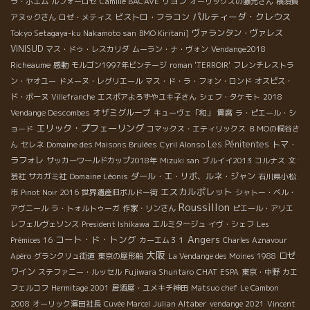
リヨン
ラ・ボエム
ルフォーロゼ
Camille BACAVE
オーリックスの藤元さん
横須賀
パルティーダ・クレウス
ビストロ・フラコン
アヌックさん
ロゼ・メティス
ヴァランタン・ヴァレス
Tokyo Setagaya-ku Nakamoto san
BMO Kiritani]
VINISUD
マス・ドゥ・レスカリダ
ムーラン・ナ・ヴォン
Vendange2018
Richeaume
感動
モルゴン1997年ビンテージ
roman 'TERROIR'
フレンチレストラ
ン・ヤオユー
ドメーヌ・レグリエール
マス・ド・ラ・フォン・ロンド
オスピス・
ド・ボーヌ
Villefranche
エスポアよろずやユキ子さん
シェフ・タケモト
2018
オザミグループ
Vendange Descombes
キューヴェ「和」
貴腐
ラ・ピエール・シ
エリック・プフェーリング
ョード
コマックス・エティリックス
ＢＭОの桐谷さ
Les Pénitentes
トマ・
ん
セレネ
Domaine des Maisons Brulées
Cyril Alonso
ラフォレ
サッカーワールドカップ2018年
Mizuki san
ブルイイ2013
コルナス
文
Domaine Léonis
ダール・エ・リボ、ルネ・ジャン
芸社
サカガミ社
石川県小松
エスカルポレット
市
Pinot Noir 2016
世界遺産旧ボルドー街
シャトー・ベル・
Roussillon
アヴニール
ラ・トォルトゥーガ
作家・リンさん
ピエール・アリエ
レフェルヴェソンス
President Ishikawa
エルミタージュ
イヴ・シェフ
Les
Angers
コート・ド・トング
Prémices 16
カーエム３１
Charles Aznavour
大阪
ロゼ
Apéro
グランクリュ街道
東京の屋形船
La Vendange des Moines 1988
ワイン
CHAT
ステファニー・ルッセル
Fujiwara Shuntaro
ESPA
東京・中野
カエ
フェルコフ
Hermitage 2001
居酒屋・ユメキチ神田
Matsuo chef
Le Cambon
Julian Altaber
2008
オーリック濱田社長
Cuvée Marcel
vendange 2021
Vincent