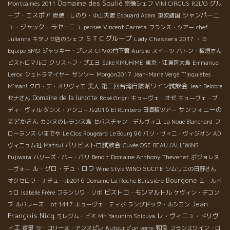
Domaine des Soulié
グル
Montcalmès 2011
宗像シェフ
VINI CIRCUS
R2L'O
ープ・エスポア
シャンパーニ
炭焼・しのり・中山夫妻
Edouard Adam
東欧諸国
ュ・ジャック・ラセーニュ
pensee
Vincent Garreta
フランス・ツアー
chef
ＳＴＣグループ
Lady Chassera 2017
Julianne
キタノセ店のシェフ
・ G
Equipe BMO
ジャッキー・プレス
CPVの竹下君
Aurélie
スイーツ
バトン・板垣さん
ビストロマルゴ
クリストフ・プエヨ
Saké KIKUHIME
東京・江東区大島
Emmanuel
Leroy
シュトラマイヤー
サンソー
Morgon2017
Jean-Marie Vergé
T'inquiètes
第二回台湾自然派ワイン試飲会
M'man!
クロ・デ・オリヴィエ
美人
Jean Delobre
Domaine de la lunotte
セナさん
Rosé Grigri
キューヴェ・オゼ
キューヴェ・ブ
サンフォニーの
ディ・ヴィル
ダンス・アンコール2016
El Rumbero
日酒販ツアー
まどかさん
カンヌのレランス島
セバスチャン・デルヴィユ
La Noue Blanchard
フ
ローランス
いまでや
Le Clos Rougeard Le Bourg 96
パリ・ヴィニ・ヴィジオン
AD
パリビストロ試飲会
ヴィニュム社
Matsui
Cuvée OSE
BEAUJ'ALL'WINS
Domaine Anthony Thevenet
Fujiwara
ハリーズ・バー・パリ
Benoit
ボジョレヌ
ル・グロ・デュ・ロワ
ーヴォー
Wine Style WINO
GUCITE
ソムリエの日野さん
Bourgone
オクセロワ・ナチュール2016
Domaine La Roche Buissière
エールド
ビストロ・モンマルトル
ゥロ
Isabelle Frère
フランソワ・リボ
ケヴィン・デコン
Jean
ブ
ルバレーズ lot 1417
キューヴェ・ティボ
ラングドック・ルシヨン
François Nicq
レ・ヴィニュ・ドリヴ
ミレジム・ビオ
Mr. Yasuhiro Shibuya
ィエ
和食
夜景
ラ・コリーヌ・アンスピレ
Autour d'un verre
フランスワイン・ロ