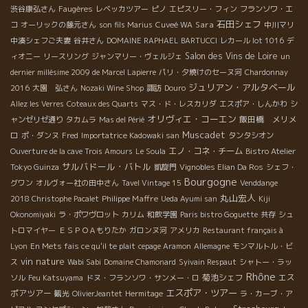
渋谷康弘さん
Faugères
レベッカツアー
ピノ
エピスリー・フィン
フランソワ・エ
石田シェフ
Sara
コ
オーリックの藤元さん
son fils Marius
Cuveé WA
中川マリ
中湊シェフご夫妻
谷井さん
DOMAINE RAPHAEL BARTUCCI
レカール lot 1016
デ
Salon des Vins de Loire
ィオニー
リースリング
ジャンマリー・ヴェルジェ
un
dernier millésime 2009 de Marcel Lapierre
パリ・夕焼けのセーヌ河
Chardonnay
ジュリアン・アルタベール
2016
大園 弘さん
Nozaki Wine Shop
諏訪
Douro
Allez les Verres
Coteaux des Quarts
マス・ド・レスカリダ
エスポア・しんかわ
シ
オリヴィエ・コーエン
飯田橋 メリメ
ャンゼリゼ通り
タカムラ
Mas del Périé
Muscadet
ロ
ポ・ダンヌ
Fred
Importatrice Kadowaki san
タンタシオン
エノ・コネ・チーム
Ouverture de la cave Trois Amours
Le Soula
Bistro Atelier
サルバドール・バトル
Tokyo Guinza
凱旋門
Vignobles Elian Da Ros
シェフ・
Bourgogne
グワン
オルヴォー社の田中さん
Tavel Vintage 15
Venddange
丸山宏人
Philippe Maffre
2018 Christophe Pacalet
Ueda Ayumi san
Kiji
Okonomiyaki
ラ・ポワヴロット
カリム
和飲学園
Paris bistro Goguette
共存
シュ
トロマイヤー
ＥＳＰＯＡもりたか
ガロンヌ河
アメリカ
Restaurant français à
Lyon
En Mets fais ce qu'il te plait
cepage Aramon
Allemagne
モンマルトル・ビ
vin nature
ス
Wabi Sabi
Domaine Chamonard
Syivain Respaut
シャトー・ラッ
Rhône
菊池シェフ
エス
ソル
Feu Katsuyama
ドヌ・フランソワ・サンメー・ロ
エスポア・ツアー
ポアツアー
観光
OlivierJeantet
Hermitage
ラ・カーブ・ア