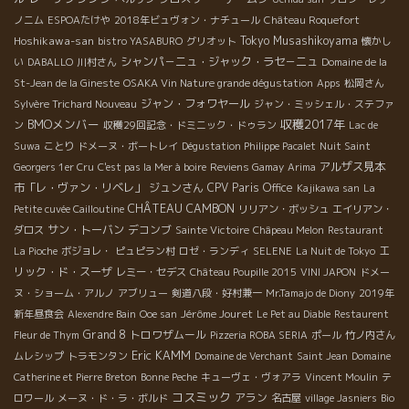
ノニム
ESPOAたけや
2018年ビュヴォン・ナチュール
Château Roquefort
Hoshikawa-san
Tokyo Musashikoyama
bistro YASABURO
グリオット
懐かし
シャンパ－ニュ・ジャック・ラセ－ニュ
い
DABALLO
川村さん
Domaine de la
St-Jean de la Gineste
OSAKA Vin Nature grande dégustation
Apps
松岡さん
ジャン・フォワヤール
Sylvère Trichard Nouveau
ジャン・ミッシェル・ステファ
BMOメンバー
収穫2017年
ン
収穫29回記念・ドミニック・ドゥラン
Lac de
Suwa
ことり
ドメーヌ・ボートレイ
Dégustation Philippe Pacalet
Nuit Saint
アルザス見本
Georgers 1er Cru
C'est pas la Mer à boire
Reviens Gamay
Arima
市「レ・ヴァン・リベレ」
ジュンさん
CPV Paris Office
Kajikawa san
La
CHÂTEAU CAMBON
Petite cuvée Cailloutine
リリアン・ボッシュ
エイリアン・
サン・トーバン
デコンブ
ダロス
Sainte Victoire
Châpeau Melon
Restaurant
エ
La Pioche
ボジョレ・
ピュピラン村
ロゼ・ランディ
SELENE
La Nuit de Tokyo
リック・ド・スーザ
レミー・セデス
Château Poupille 2015
VINI JAPON
ドメー
ヌ・ショーム・アルノ
アブリュー
剣道八段・好村兼一
Mr.Tamajo de Diony
2019年
Jérôme Jouret
新年昼食会
Alexendre Bain
Ooe san
Le Pet au Diable
Restaurent
Grand 8
トロワザムール
Fleur de Thym
Pizzeria ROBA SERIA
ポール
竹ノ内さん
Eric KAMM
ムレシップ
トラモンタン
Domaine de Verchant
Saint Jean
Domaine
Catherine et Pierre Breton
Bonne Peche
キューヴェ・ヴォアラ
Vincent Moulin
テ
コスミック
アラン
ロワール
メーヌ・ド・ラ・ボルド
名古屋
village Jasniers
Bio