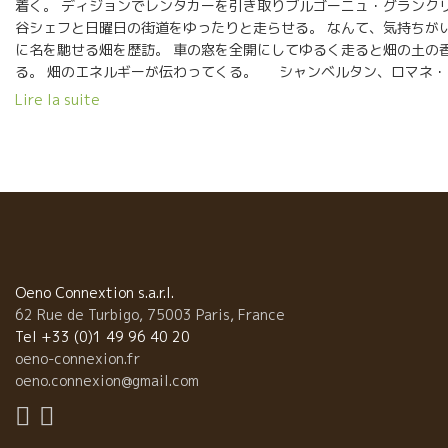
着く。 ディジョンでレンタカーを引き取りブルゴーニュ・グランクリ
谷シェフと日曜日の街道をゆったりと走らせる。 なんて、気持ちがい
に名を馳せる畑を歴訪。 車の窓を全開にしてゆるく走ると畑の土の
る。 畑のエネルギーが伝わってくる。 シャンベルタン、ロマネ・
く。 萬谷シェフがゆったりと煙をくねらせるて、瞑想の世界にはいる
Lire la suite
い日差しが気持ちよい。 畑の上にある森から鳥のさえずりが聞こえ
ビサビの世界だ。 ロマネ・コンチの畑のピノノワールが息づいて
Oeno Connextion s.a.r.l.
62 Rue de Turbigo, 75003 Paris, France
Tel +33 (0)1 49 96 40 20
oeno-connexion.fr
oeno.connexion@gmail.com