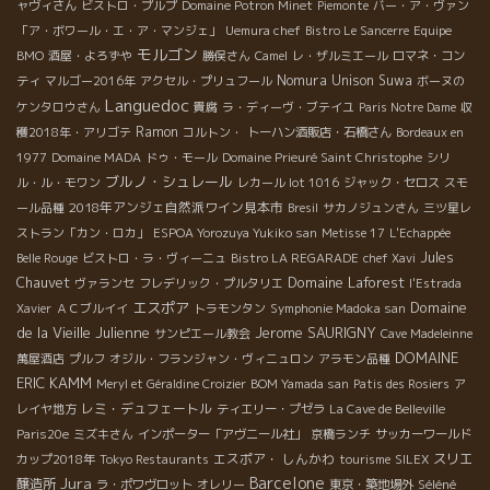
ャヴィさん
ビストロ・プルプ
Domaine Potron Minet
Piemonte
バー・ア・ヴァン
「ア・ボワール・エ・ア・マンジェ」
Uemura chef
Bistro Le Sancerre
Equipe
モルゴン
BMO
酒屋・よろずや
勝俣さん
Camel
レ・ザルミエール
ロマネ・コン
Nomura Unison Suwa
ティ
マルゴー2016年
アクセル・プリュフール
ボーヌの
Languedoc
ケンタロウさん
貴腐
ラ・ディーヴ・ブテイユ
Paris Notre Dame
収
Ramon
穫2018年・アリゴテ
コルトン・
トーハン酒販店・石橋さん
Bordeaux en
1977
Domaine MADA
ドゥ・モール
Domaine Prieuré Saint Christophe
シリ
ブルノ・シュレール
ル・ル・モワン
レカール lot 1016
ジャック・セロス
スモ
2018年アンジェ自然派ワイン見本市
ール品種
Bresil
サカノジュンさん
三ツ星レ
ストラン「カン・ロカ」
ESPOA Yorozuya Yukiko san
Metisse 17
L'Echappée
Jules
Belle Rouge
ビストロ・ラ・ヴィーニュ
Bistro LA REGARADE
chef Xavi
Domaine Laforest
Chauvet
ヴァランセ
フレデリック・プルタリエ
l'Estrada
エスポア
Domaine
Xavier
ＡＣブルイイ
トラモンタン
Symphonie Madoka san
de la Vieille Julienne
Jerome SAURIGNY
サンピエール教会
Cave Madeleinne
DOMAINE
萬屋酒店
プルフ
オジル・フランジャン・ヴィニュロン
アラモン品種
ERIC KAMM
Meryl et Géraldine Croizier
BOM Yamada san
Patis des Rosiers
ア
レミ・デュフェートル
レイヤ地方
ティエリー・プゼラ
La Cave de Belleville
Paris20e
ミズキさん
インポーター「アヴニール社」
京橋ランチ
サッカーワールド
エスポア・ しんかわ
スリエ
カップ2018年
Tokyo Restaurants
tourisme
SILEX
Jura
Barcelone
醸造所
Séléné
ラ・ポワヴロット
オレリー
東京・築地場外