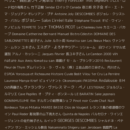
ペリエ・自然派ワイン見本市
Thierry Forestier
Trois Seigneurs
クロス・ロ
女子会
ード社の有馬さん
竹下正樹
Sendai
ロイック
Canada
弥三郎
ギー・エ・ト
DESCOMBES
マ・ジュリアン
オレリアン・プチ
Antoine Joly
ボジョレ・クリスト
ボジョレー
Salon L'irréel
Italie
Stéphane Tissot
フ・パカレ
オビ・ワイン・
THOMAS PICOT
ケノビュル
TEMPETE
シェナ
Le Chameau Ivre
カミーユ・バカ
Domaine Catherine Bernard
Manuel
ーブ
Bistro Célestin
DOMAINE DES
SABLONNETTES
紀子さん
Julie
ルカト街
Komatsu san
Les Beaux Macs
ヴァンサ
ユキさん
エスポア・よろずやツアー
ン・ムラン
リショーム 白ワイン
マサル式
vin
選別
アルノ・カッシーニ
Jacques Février
長ユキ子さん
Le Cambon 2008
nature
Aux Amis Komatsu san
串揚げ
セ・ル・プランタン2016
Restaurent
Fleur de Thym
ダムバッシュ・ラ・ヴィル
（株）土佐山田の三谷さん、内川さん
ESPOA Yorozuya et Richeaume Histoire
Cuvée Bedit Vilou
1er Cru La Perrière
Andalousie
Laurence Manya-Krief
ビュイソナント
Okonomiyaki PASEMIA
ＢＭ
マーク・ペノ
ヴァランタン・ヴァレス
Оの斉藤さん
LESTIGNAC
ジョルジュ・
ルマリエ
Cave Papilles
オ・プティ・ボンヌール
LE BARATIN
Sake japonais
GONINMUSUME
film
オルガンの紺野真シェフ
Pinot noir
Cuvée Chat
Nuit
Bordeaux
Tokyo Mitaka
MAREE BASSE
Clos de Vougeot
レランス島の修道僧のワ
イン
Paul Reder
彫刻家の山下亮太さん
Quinta de Napoles
バルセロナ・ワインエ
GEORGES DESCOMBES
ージェントの佐竹裕子さん
ルイック
シャルドネ・ペテ
ィアン
サン・ミッシェル教会
Nakaminato Shigeru san
Jeroboam
凱旋門
La