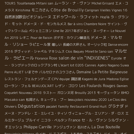
ムーラン・ナ・ヴァン
TOURS
TosaYamada Mitani san
Michel Grisard
エメ・コ
Côte de Brouilly
モニカさん
メラス
Kirishima
Carignan Vieilles Vignes 16
エドゥワール・ラフィット
自然派試飲会ビオジョレーヌ
ラ・グラン
Hop'là
ド・モット
ドメーヌ・ド・モンカルメス
Bar à vins Chambre Noire
サイント・ヴ
ィクトワール山
ペシェミニヨン
Une île
2017年ボジョレ・ヌーヴォー
Le Nouvel
ドメーヌ・マルセ
An 2019
レオニ
Pour de Raisin
ボデガ・カウゾン醸造元
ル・リショー
ラピエール家
嬉しい
長崎の大坪さん
オーリック社
Danse encore
マルセ
2016
ダヴィッド・シャペル
マキシムス
Clos Baquey
Minette Sano san
ル・ラピエール
salon de vin ''INDIGENES''
Rose
Florance
Eyrolle
オ
ー・ラングドックのロックブラン村
L'écart lot 0205
Cannes
Apéro
Nagano Suwa
Domaine La Petite Baigneuse
Pierre ALIET
いまでや
バルセロナのユウコさん
レストラン・フェルナンデーズ
CPV équipe
諏訪湖
Kagami de Jura
Madona Eglise
Les Foulards Rouges
ローラン・フェル
BEAUJOL'ART
レザン・ゴロワ
Damien
BMO
Coquelet Nouveau 2018
ラストー
ガロンヌ河
Brouilly 2013
モーヴェータン
Masako san
松岡さん
キューヴェ・ブー
beaujolais nouveau 2020
Le Clos des
Dégustation
グラナダ
Oliviers
pacalet familly
Restaurant Grand Huit
ド
メーヌ・アンドレ・エ・ミレイユ・ティソ
ヴィニョーブル・エリアン・ダ・ロス
エ
ブルイイ
France
セ・ル・ヴァン
シルヴァン・
ルミタージュ
ニコラ・ベルタン
Philippe Carrille
オエッシュ
La Dive Bouteille
アンジュヴァン
石川さん