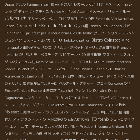
ドメーヌ・ムレ
葡呑(ぶのん)
Begou
アルル
Fujimama san
レカール lot 1117
シップ
ドメーヌ・パット・ルー
ディーヴ・ブテイユ
France Vin Rosé
Asami
バルセロナ
エシャッペ・ベル・ロゼ
ブルゴーニュの門
Event du Vin Nature au
Domaine Le Bout du Monde
Bistro Les Canons
Japon
パリ14区
オビ・
ワイン
Mr.Fujiki
C'est pas la Mer à boire
Clos de Taillac
グラン・クリュ・フランク
Bistro Coinstot Vino
シュタイン
ビストロ・ユイガ
モーリ
Tadokoro patron
mamagoto
由紀子さん
ペシコ
サぺルリ・ポペット
オーリック濱田社長
François
ラピエール・2018年収穫
Lemarié
SELENE
ラ・ベスティア
マス・ド・レスカリ
ダ
ADヴィニュム社
Nara Seiya
マルティーヌ・ラフォレ
Atsumi Foods Mori san
Geschickt
Sophia Bauchet
ビストロ・ラ・レガラード
the Thames
Charles
オー・フォルト
Aznavour
St Emilion
日本・浜松
アカデミー・ド・ヴァン・東京
シャリバリ
世界遺産旧ボルドー街
ベルナール・ナディー・フコー
Concorde
OFF
Encore Canicule France
山田恭路
Toda chef
ヴァンサン
Domaine Didier
Dagueneau
キンタ・ド・カリーユ
カンパニェス
シャトー・プレザンス
Phenix
ド
Bois
メーヌ・ジャン・ダヴィッド
Taketomi jima
Jus de Chausette
レイモン
Moisset
アラン
田所オーナー
コルトン・シャルルマーニュ
戸田シェフ
柳沼憲一
ステファン・ティソ
ITO Yoshio
さん
VINEXPO
Oriole ARTIGAS
シュトロマイヤ
エノ・コネ・チーム
Président Nomura Unison
ー
ブルイイ2017
ポルト
シモ
ジャン・クロー
PUR
ンヌサン・ドゥランの母
メティス17
アド・ヴィヌム