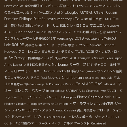
Pierre chaude
東京の屋形船
ラピエール研修生のセイヤさん
アレキサンドル・バン
Olivier Cousin
リヨン
Glouglou
の息子ピエール君
シャポームロン
ARTISAN
Taiwan
Domaine Philippe Delmée
restaurant Yaoyu
輸出業者ＢＭＯ
日本
酒 菊姫
Paul Gillet
イヤン・ド・リュ
R2L'O
レ・ロシニョ
マニュエル
le couple
ARAKI
Sushi et Sashimi
2018年クリストッフ・パカレ収穫20周年記念
Aurélie
フ
vendange 2019
restaurant TAIHOU
ランスサッカーワールド優勝2018年
Loïc ROURE
マッシモ
高橋さん
キンタ・ド・ナポル
思想
Sylvère Trichard
Nouveau
クロ・レオニン
宮古島
ロゼ・そうめん
TAVEL ROSE
ワインビストロ・
BMO
俊
Yaoyu
横浜緑区のエスポアしんかわ
2018 Beaujolais Nouveaux au Japon
Narbonne
カーヴ・フジキ
Anne Lapierre
ＢＭОの桐谷さん
ジャニエール村
ア
スティ町
オザミトーキョー
Nomura Naoko
神田祭り
Sengan-en
サンマルタン経営
Gevrey-Chambertin
者のレイモンさん
アぺロ
Paul
closerie des moussis
マル
Oriol ARTIGAS
マ
ゴの中島さん
29e Vendange de Dominique Derain
ville Asti
リー・エレンヌ・バカーブ
Importateur BARBARA
Le Chameua Ivre
マルコ・ジ
ル・クロ・デ・ジャール
Bistro Chambre Noir
ュリアーニ
philosophie
Alma
トマ・ラフォレ
ジャ
Matert
Château Poupille Côtes de Castillon
CPVの竹下君
ン・フォワヤール
ポン・ヌッフ
Arnaud Cassini
高山南美さん
クロ・ド・タイラ
ック
ドメーヌ・デ・カプリエ
Calim
セロス・ミレジム
飯田橋 ジャングレ
ロット
66
トーハン酒販ツアー
メーヌ・ド・ラ・ボルド
ゲーシクト
Repaire et