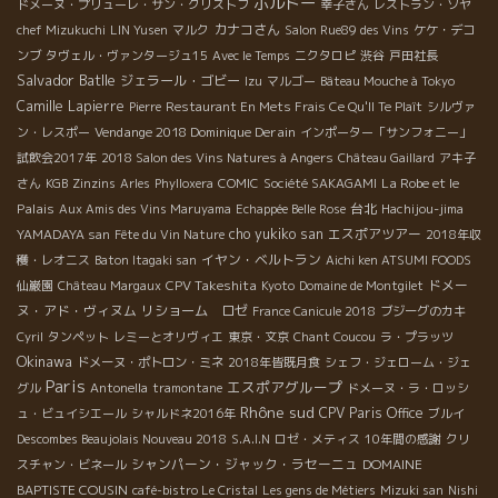
ボルドー
ドメーヌ・プリューレ・サン・クリストフ
幸子さん
レストラン・ソヤ
カナコさん
chef Mizukuchi
LIN Yusen
マルク
Salon Rue89 des Vins
ケケ・デコ
ンブ
タヴェル・ヴァンタージュ15
Avec le Temps
ニクタロピ
渋谷
戸田社長
Salvador Batlle
ジェラール・ゴビー
Izu
マルゴー
Bâteau Mouche à Tokyo
Camille Lapierre
Pierre
Restaurant En Mets Frais Ce Qu'Il Te Plaît
シルヴァ
Vendange 2018 Dominique Derain
ン・レスポー
インポーター「サンフォニー」
試飲会2017年
2018 Salon des Vins Natures à Angers
Château Gaillard
アキ子
La Robe et le
さん
KGB
Zinzins
Arles
Phylloxera
COMIC
Société SAKAGAMI
Palais
台北
Aux Amis des Vins Maruyama
Echappée Belle Rose
Hachijou-jima
cho yukiko san
エスポアツアー
YAMADAYA san
Fête du Vin Nature
2018年収
イヤン・ベルトラン
穫・レオニス
Baton Itagaki san
Aichi ken ATSUMI FOODS
CPV Takeshita
ドメー
仙巌園
Château Margaux
Kyoto
Domaine de Montgilet
ヌ・アド・ヴィヌム
リショーム ロゼ
France Canicule 2018
ブジーグのカキ
Cyril
タンペット
レミーとオリヴィエ
東京・文京
Chant Coucou
ラ・プラッツ
Okinawa
ドメーヌ・ポトロン・ミネ
2018年皆既月食
シェフ・ジェローム・ジェ
Paris
エスポアグループ
グル
Antonella
tramontane
ドメーヌ・ラ・ロッシ
Rhône sud
CPV Paris Office
ュ・ビュイシエール
シャルドネ2016年
ブルイ
Descombes Beaujolais Nouveau 2018
S.A.I.N
ロゼ・メティス
10年間の感謝
クリ
シャンパーン・ジャック・ラセーニュ
DOMAINE
スチャン・ビネール
BAPTISTE COUSIN
café-bistro Le Cristal
Les gens de Métiers
Mizuki san
Nishi