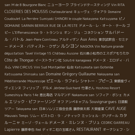
ニューヨーク
san
M de B
Bourgone Blanc
ブラインドテースティング
Vin RITA
CLOSERIES DES MOUSSIS
Chateaubriand
キューヴェ・ヴォアラ
Domaine
Coudoulet
La Perrière
Sumiyaki SHINORI le couple Nakayama
Katsuyama
ピノ
DOMAINE SARNIN BERRUX
RUE DE LA PESTE
ドメール・レ・オート・テール
ゴ
サルバドー
ビー
L'Effervescence
ラ・トランシェ
オン・ジュ・コネクション
ル・バトル
Aux Amis
Jean-Piere Cointreau
アルティザン
東京試飲会・セミナ
ルシヨン
ドメーヌ・バティスト・クザン
ー
NAGOYA Vin Nature grande
dégustation
Tavel Vintage 15
Château Ausone
石川県小松市のエスポアもりたか
Côte de Thongue
イーストライン社
Solutré
kanagawa
ドメーヌ・エロディ・バ
ルム
VINI CIRCUS
Vini Sud Montpellier
仙台
Katsumata san Gotenba
Domaine Grégory Guillaume
Katsuyama Shinsaku san
Nakayama san
ピエール・ラフォレ
シャトー・プピーユ
Méditerranée
Mouressipe
東銀座ヴィ
ヴィエンヌ
フィリップ・デルメ
Jérôme Guichard
竹澤さん
Hoshino Resort
Sumeshiya
Paris 14e
恵比寿店
マルマンド
Nakamura san
ソフィア・ボシェ
カメ
エリック・ピファーリング
Souvignargues
ル
オフ
アンペキャブル
日酒販
CAVE AUGE
ツアー
Takayama san
日本ソムリエ協会会長
藤原俊太郎
大榮産業
カタ
Mauvais Temps
リムー
ビストロ・ラ・ノティック
ミッシェル・グリザール
ルーニャ
ドメーヌ・ミレンヌ・ブリュ
ミーゾ・ヴェール
CEDRIC GARREAU
RESTAURANT
Lapierre
藤原幸也
Red
ディオニ社の玉城さん
オーナシェフ・シ