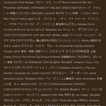
Aix-en-
Cartouche
Villié-Morgon
サロン・ビオ・トップ
Bistro Grand 8
Provence
DOMAINE STEPHANIE ET VINCENT DEBOUTBERTIN
カーヴ・マドレ
Domaine Laurent Barth
ーヌ
料理人ユウジさん
ワイン作家・リンさん
Petit
Tokyo Tsukiji-jogai
レミ・スリエ
Max
ル・ｒタン・デメ
ドメーヌ・アント二
ー・テヴネ
アメリカ
クロ・デ・ゾリヴィエ
彫刻家の山下さん
Galapia
Corse
レ・ザフランシ
histoire de Bistros de Vin Nature
Takezawa san
カリム
LA
CAVE D’ESTEZARGUES
chef Xabi
chef Jérôme Jaegle
ワインスクール
レミー・セ
ＢＭＯのマサ子さん
シノン
デス
勝山晋作氏の死去
ミッシェル
Abrieu
高知の石
ビストロ・トロワ・ザムール
川さん
Valérie
Domaine de Chateau Gaillard
コスミック
スリエ400年記念
Poupille 2008
東京・神田
本物ワイン
土田
Comax Ethylix
Pot d'Anne
Qui évolue le Monde
田崎真也さん
竹之内さん
フロント
Domaine Christophe Pacalet
ラピエール
ン
湘南
Ishibashi Tours
ジル・
CPV パリオフィス
ダヴァス
シェフ・グワン
Echezeaux Grand Cru
Maruya
ボジョレー・ヌーボー
Gardens Yanagida san
Julien Courtois
Vin Jaune
Domaine Léonis
Yamadaya Tours
アド・ヴィニュム醸造元
Salon Anonymes
中湊
しげる さん
Valentia
ロゼ・グリグリ
ESPOA Kamataya
CHATEAU
Beziers
CHRISTOPHE PEYRUS
マチュとマリオン
TF1
BUNON
プイイ・ヴァンゼ
BMO 社
Jacques
ル2013
シャトー・カッシーニ
Iidabashi Méli Mélo
Les Clapas
Selosse
Nîmes
ジル・アザム
カベルネ・フラン2007
Moto-Nouveau
Domaine
La Tortuga
Le Clos des Jarres
Picatier
ラ・クロワ・デ・ラモー
Jean-Marie