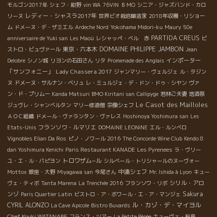
モルゴン2017年
シェフ・紺野
vin WA
76VIN
ＢＭО
シニア・ジャズバンド・カロ
レディー・シャスラ2017年
リーヌ
世界ビオ栽培醸造家
2018年収穫・リショー
ム
ドメーヌ・デ・ザミエル
Ardeche Nord
Yokohama Midori-ku
Maury
50e
PARTIDA CREUS
anniversaire de Yuki san
Les Maoù
レシャッペ・ベル 赤
ビ
DOMAINE PHILIPPE JAMBON
東京・六本木
ストロ・ビュヴァール
Jean
インポーター
Delobre
シノン城
リヨンの石田さん
リタ
Promenade des Anglais
「サンフォニー」
Lady Chassera 2017
ジャンマリー・ヴェルジェ
ル・タジン
ヌ
ドメーヌ・サルナン・ベリュ
レ・ミュルジェ・デ・ドン・ドゥ・シヤン
ヴァ
ン・ド・プリムー
Kanda Matsuri
BMO Kiritani san
Callipyge
若林ご夫妻
地酒祭
Le Casot des Mailloles
ジュヴレ・シャンべルタン
マリー修道僧
宗像シェフ
ＡＯＣ組織
ドメール・ヴァランタン・ヴァレス
Hoshinoya Yoshimura san
Les
フランソワ・ルマリエ
Etats-Unis
DOMAINE LEONINE
エル・ルンベロ
Vignobles Elian Da Ros
ピノ・ノワール 2016
The Concorde Wine Club
Kendo 8
dan Yoshimura Kenichi
Paris Restaurant KANADE
Les Pyrenees
ラ・ヴリー
トロワザム−ル
ユ・エ・ル・パピヨン
シルベール・トリシャールのヌーヴォー
中湊シェフ
Mottox
銀座・大野
Miyagawa san
今尾さん
Mr. Ishida à Lyon
キュー
シリル・アロ
ヴェ・ティボ
Tanta Marena
La Trenchée 2016
フランソワ・リボ
ンゾ
Sakura
Paris Quartier Latin
ビストロ・ア・ボワール・エ・ア・マンジェ
ル・カゾ・デ・マイヨル
CYRIL ALONZO
La Cave Apicole
Bistro Buvards
Chef Kouki WATANABE
フランス・ツアー
La Petite Pépée
キューヴェ・桜島