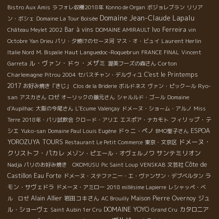
Bistro Aux Amis
ラフォレ収穫2018年
Konno de Organ
ボジョレブラン
リリア
Domaine Jean-Claude Lapalu
ン・ボシェ
Domaine La Tour Boisée
Ivo Ferreira
Bar à vins
Château Meylet 2002
DOMAINE AMIRAULT
vin
Laurent Herlin
Octobre
Yan Drieu
パリ・夕焼けのセーヌ河
マス・オ・ビュイ
Haut Languedoc-Roquebrun
Italie Nord
M. Bispalie
FRANCE FINAL
Vincent
ル・ヴァン・ドゥ・メザミ
Corton
Garreta
渥美フーズの森さん
Charlemagne
C'est le Printemps
Pitrou 2004
セバスチャン・デルヴィユ
2017
Ryo-
お好み焼き「きじ」
Clos de la Briderie
ボルドネス
ヴァン・ピックール
san
アスカさん
ロゼ
オーリックの藤元さん
シャルルド・ゴール
Domaine
d'Aupilhac
大阪の今尾さん
L'Ecume
Valençay
ドメーヌ・ショーム・アルノ
Miss
フィリップ・テ
Terre
2018年・パリ試飲会
クロード・アリエ
エスポア・ナカモト
シエ
ドゥニ・ペノ
ESPOA
Yuko-san
Domaine Paul Louis Eugène
BMO聖子さん
ドメーヌ・
YOROZUYA TOURS
Restaurant Le Petit Commerce
東京・文京区
クリストフ・パカレ
サンテミリオン
メゾン・ピエール・オヴェルノワ
Côte de
Nadja
パリのお好み焼き OKOMUSU
Pic Saint Loup
VENSKAB
文芸社
Castillon
Eau Forte
ラ
ドメーヌ・ステファニー・エ・ヴァンサン・デブベルタン
モン・サヴェドラ
ドメーヌ・アミロー
2018 millésime Lapierre
レシャッペ・ベ
Alain Allier
岩田コキさん
Maison Pierre Overnoy
ジュ
ル ロゼ
AC Brouilly
DOMAINE YOYO
ル・ショーヴェ
カタロニア
Saint Aubin 1er Cru
Grand Cru