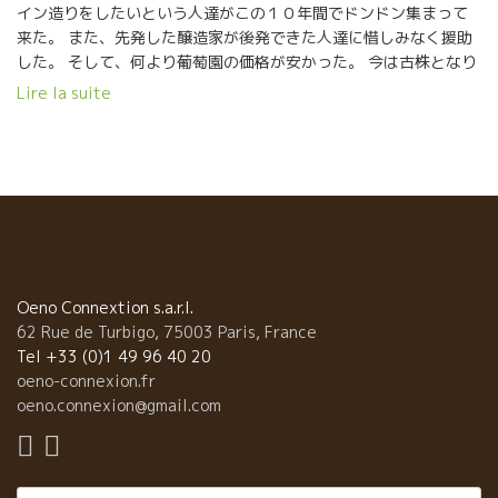
イン造りをしたいという人達がこの１０年間でドンドン集まって
来た。 また、先発した醸造家が後発できた人達に惜しみなく援助
した。 そして、何より葡萄園の価格が安かった。 今は古株となり
リーダー格の一人ロイック。 ★Danse encore ダンス・アンコー
Lire la suite
ル2016★ ビオ栽培の葡萄を買って、ロイックが醸造したワイン。
ポッシブルの白ワイン。マカブ品種45%,カリニャン・ブラン45%,
ルーサンヌ10% この地方に昔から栽培されている品種ばかり。昔
は酒精強化ワインを造っていた品種。 この地方では数少ない白。
香草の香り、酸も穏やかで優しいタッチの白、酸の代わりにミネ
ラル感でしめている。潮っぽさあり。 メモワール・ド・シューク
ルと云われる、ほのかな甘味に近いニュアンスがある。 甘酢を使
った料理に合う。勿論、単純にお寿司にも合う。
★Charibari シャリバリ★ カリニャン品種100% グラップ・アン
Oeno Connextion s.a.r.l.
ティエールの完全マセラッション・カルボニック醸造。 つまり、
62 Rue de Turbigo, 75003 Paris, France
収穫した葡萄を発酵槽に入れて、タンクの下部に溜まるジュース
Tel +33 (0)1 49 96 40 20
をすべて抜き取った状態でCO2が充満。 一切触らない。 ルシオン
oeno-connexion.fr
地方とは思えない薄い色合い、ミネラル感タップリと、MC醸造の
oeno.connexion@gmail.com
良さを前面にだした果実味。 今は殆ど無くなってきた、やや還元
ぽさなど、超自然な造りが表現されたもの。
Rechercher :