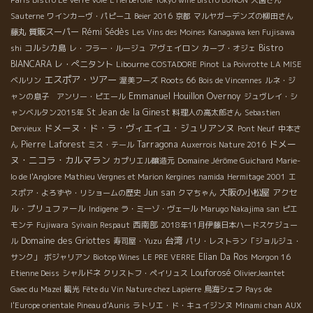
Paris Bistro Le Verre Volé
L'Herbefolle
Tokyo wine Bistro BUNON
大園さん
Sauterne
ワインカーヴ・パピーユ
Beier 2016
京都
マルヤガーデンズの柳田さん
質販スーパー
Rémi Sédès
藤丸
Les Vins des Moines
Kanagawa ken Fujisawa
コルシカ島
アヴェイロン
Bistro
shi
レ・フラー・ルージュ
カーブ・オジェ
BIANCARA
レ・ぺニタント
Libourne
COSTADORE
Pinot
La Poivrotte
LA MISE
エスポア・ツアー
Roots 66
ベルリン
渥美フーズ
Bois de Vincennes
ルネ・ジ
Emmanuel Houillon Overnoy
ャンの息子 アンリー・ピエール
ジュヴレイ・シ
St Jean de la Ginest
ャンベルタン2015年
料理人の高太郎さん
Sebastien
ドメーヌ・ド・ラ・ヴィエイユ・ジュリアンヌ
Dervieux
Pont Neuf
中本さ
ドメー
Pierre Laforest
Tarragona
ん
ミス・テール
Auxerrois Nature 2016
ヌ・ニコラ・カルマラン
カプリエル醸造元
Domaine Jérôme Guichard
Marie-
lo de l'Anglore
Mathieu Vergnes et Marion Kergines
namida
Hermitage 2001
エ
Jun san
大阪の小松屋
アクセ
スポア・よろずや・リショームの歴史
クマちゃん
ル・プリュファール
Indigene
ラ・ミーゾ・ヴェール
Marugo Nakajima san
ピエ
西南部
モンテ
Fujiwara
Syivain Respaut
2018年11月伊藤日本ハードスケジュー
台湾
Domaine des Griottes
ル
寿司屋・Yuzu
パリ・レストラン「ジョルジュ・
Elian Da Ros
サンク」
ボジャリアン
Biotop Wines
LE PRE VERRE
Morgon 16
Louforosé
Etienne Deiss
シャルドネ
クリストフ・ペイリュス
OlivierJeantet
Gaec du Mazel
観光
Fête du Vin Nature chez Lapierre
鳥海シェフ
Pays de
l'Europe orientale
Pineau d'Aunis
ラトリエ・ド・キュイジンヌ
Minami chan
AUX