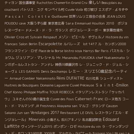
楽しい
ティヨン
国会議事堂
Ruchottes Chamertin Grand Cru
Beaujolais au
couchant
パトリス・ユグ
モンペイル村
Cuvée Voilà
侘び寂び
エスポア・よろずや
Guillaume
Ｐａｓｃａｌ Ｃｏｌｅｔｔｅ
世界ソムリエ協会の会長
JEAN LOUIS
Sara
POUDOU
cave
大阪うずら屋
東京恵比寿
Emmanuel Houillon
2018 ボジョ
ボジョレーヌーボー
レヌーヴォー
ドメーヌ・ド・ラ・ガランス
東京築地場外
Olivier Cros et Sylvain Respaut
メゾン・ピエール・オヴェルノ
Histoire du vin
Escarpolette
francais
Salon
Berlin
ルバレーズ lot 1417
ル・カンボン2008
フランスワイン・ロゼ
Place de la Borse
bistro soya
Harrys Bar Paris
パスカル・シ
ジュリアン・マレシャル
chef Nakaminato
ョワム
Mr. Masanobu FUKUOKA
シ
ンガポールレストラン・アンドレ
神奈川県藤沢市
レ・ジュニック・ド・ジュル・シ
レミー・スリエ50歳記念パーティ
ョーヴェ
LES GAMAYS
Denis Deschamps
ー
Rémi DUFAITRE
Arnaud Combier
Nakaminato
石川社長
シューディスト
Ｓａｉｎｔ-Emilion
Huitres de Bouzigues
Domaine Laguerre
Cuveé Précieuse
Philippe Maffre
Chef Konno
TOUR REBECCA
イタリアンレストラン「サッカパ
Cabernet-Franc
ウ」
ユキさんの50歳の誕生会
Cuvee des Fous
ローヌ地方
コー
ト・ド・マルマンデ
JR Freshness Akayama san
マルゴ・グランデ
Cauzon
Vendanges 2017
Sakano Jun san
Restaurant LE DIVIL
レストラン「エル・ギ
Edouard
Minervois
ンジョレール」
小島さん
石川アキノリ
名古屋試飲会
Laffitte
ヴィンテージュ2015
ポンポン・ロゼ
Histoire du vin
ラ・ヴァンダンジ
ュ・デ・モワンヌ1988年
2009年 マルセル・ラピエール
Ecrivain Vin LIN san
La