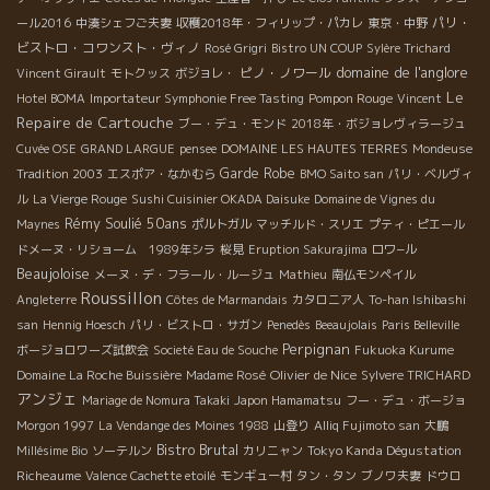
パリ・
ール2016
中湊シェフご夫妻
収穫2018年・フィリップ・パカレ
東京・中野
ビストロ・コワンスト・ヴィノ
Rosé Grigri
Bistro UN COUP
Sylère Trichard
domaine de l'anglore
ピノ・ノワール
Vincent Girault
モトクッス
ボジョレ・
Le
Pompon Rouge
Hotel BOMA
Importateur Symphonie Free Tasting
Vincent
Repaire de Cartouche
ブー・デュ・モンド
2018年・ボジョレヴィラージュ
Cuvée OSE
GRAND LARGUE
pensee
DOMAINE LES HAUTES TERRES
Mondeuse
Garde Robe
Tradition 2003
エスポア・なかむら
BMO Saito san
パリ・ベルヴィ
ル
La Vierge Rouge
Sushi Cuisinier OKADA Daisuke
Domaine de Vignes du
Rémy Soulié 50ans
Maynes
ポルトガル
マッチルド・スリエ
プティ・ピエール
ドメーヌ・リショーム 1989年シラ
桜見
Eruption Sakurajima
ロワ−ル
Beaujoloise
メーヌ・デ・フラール・ルージュ
Mathieu
南仏モンペイル
Roussillon
Angleterre
Côtes de Marmandais
カタロニア人
To-han Ishibashi
san
Hennig Hoesch
パリ・ビストロ・サガン
Penedès
Beeaujolais
Paris Belleville
Perpignan
ボージョロワーズ試飲会
Societé Eau de Souche
Fukuoka Kurume
Olivier de Nice
Domaine La Roche Buissière
Madame Rosé
Sylvere TRICHARD
アンジェ
Mariage de Nomura Takaki
Japon Hamamatsu
フー・デュ・ボージョ
Morgon 1997
La Vendange des Moines 1988
山登り
Alliq Fujimoto san
大鵬
Bistro Brutal
Tokyo Kanda Dégustation
Millésime Bio
ソーテルン
カリニャン
Richeaume
Valence Cachette etoilé
モンギュー村
タン・タン
ブノワ夫妻
ドウロ