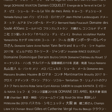
Damien COQUELET
Vergé
DOMAINE RIVATON
Energie de la Terre et le Ciel
シ
Le Vin de mes Amis
ス・ピエ・シュール・テール
キョーコ・デュシェーヌ
Yamada Kyouji san
パリ・ビストロ・ロバセリア
Jean-Michel Lasbouygues
ドメー
Domaine des
ヌ・トマ・ルアネ
ジャンポール・ドーマン
Bernard Nady Foucault
Soulié 400ans
ディオ
エールドゥロ
フランスレストラン 大輔さん
コンコルド
ニ社
三ツ星レストラン「オベルジュ・デュ・ピュイ」
Brulius
sculpteur Ryota
台湾インポーターのレベッ
Yamashita
カナダ
VINI VERI
コート・ド・フール
カさん
Yann Bertrand
Domaine Sabre
Anne Paillet
キューヴェ・シャ
Pupillin
カトリーヌ・ジャンボン
2017年 ビュルアゼロ
Invalide
RINCE GUERLUT
Domaine Dominique Derain
Bistro SHUN
Domaine Château du Rouet
ジ
サルバドール
ャーナリスト・ハン氏
猛暑継続2018年
武道・剣道
Tokyo Nakano
丸山宏人
ル・バトセ
メリ・メロ
バニュルス・シュール・メール
Domaine des
Montmartre
ロマネ・コンチ
Maisons Brulées
Mazière
赤
Brouilly 2017
ラ・
グロス・ナディンヌ・ヴァン・ブラン・リコルー
Tentation
ラ・リュノットのクリ
ストフ
Paris bistro Roba Seria
Cyril Alonso
SABORI le couple KAMATA
エイロー
DOMAINE DES AMIEL
ル
NAHA
シェフ・丈
フランス猛暑2018年
荒木夫妻
坂田
美味しい
夫妻
charibari
東京・神田・リショームワイン会
Rosé Obi Wine
大阪
パスカル・シモニュッティ
Millésime Bio 2019
鏡 健二郎さん
Champs
Gilles et Catherine Vergé
クラウン・
Libre
St Chinian
Brasil
Fou du Beaujo