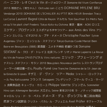
バー
ニコラ・レオ
C'est le Vin
ボージョロワーズ
Domaine Ad Vium
Confianza
DOMAINE MYLENE BRU
2016
岩田さん（岩ちゃん）
Ootsubo san
ことり
Vendange 2018
DOMAINE DE L'ECHALIER
AU P'TIT BON-HEUR
Brendan Tracy
Laurent Bagnol
La Corse
Côte de Rayon
マルセル
Tom Gauthier
En Mets fais
ce qu'il te plait
chef Frederic
Tokyo Koto-ku Oshima
東京・豊洲・AOKI
ロリエ
aux Amis des Vins
エクサン・プロヴァンス
エスポアよろずやつツアー
アシ
Christophe Foucher
ニャン
ミレジム・ビオ2018
ル・プチ・ドメーヌ
Sylvie
Bien
Augereau
ジャン・ミッシェル・ステファン
Tokyo Guinza
Cuvée Marcel
Boire en Beaujolais (BBB)
Domaine
居酒屋・ユメキチ神田
老舗かつ吉
SEXTANT
ル・クロ・デ・トレイユ
北浜フレンチ
リオン
Marie Lapierre
La Revue
エリック・プフェーリング
du Vin de France
CPVのアビタル
Vins natures
ボ
ナストレ
ステファン・モラン
2018 Beaujolais Nouveaux partis
レストランプロデ
Pouilly-Fumé
ューサーの柳沼憲一さん
Une Tranche
Domaine de la St-Jean de
オザミ・デ・ヴァン ツアー
Medoc
la Gineste
9 caves
シャトー・ロックフォ
フランス
ール
Feu Katsuyama
Sakagami
フレデリック・コサール
ヴィユ・サージ
Philippe Valette
ジュンさん
ュ
良質食品店
キューヴェ・カミーユ
Sommelier
Seine
Hino san
Allemagne
Barcelon
大江さん
新年2018年
ラ・ノティック経営者
ドメーヌ・デュ・ポッシブル
第二回台湾自
キャロル
リュ・ド・ラ・ペスト
然派ワイン試飲会
Axel Prüfer
クリスト・パカレ
ル・ブリュエル
オクトーブル