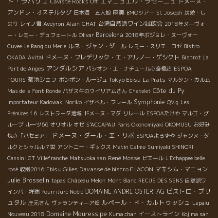
ド・ラパリュ
エマニュエル・ラセーニュ
ドメーヌ・
Caviste Rocks Off
アンドレ・オステルタグ
麻美
日本酒 五人娘
BMOツアー
St Joseph
炭焼・し
Alain
CHAT
台湾自然派ワイン試飲会
のり
レイノ君
Aveyron
2018年ヌーヴォ
Barcelona
ー・レミー・デュフェートル
Olivar
2018年ボジョレ・ヌーヴォー
ルネ・ジャン・ダール
Cuvee Le Rang du Merle
レミー・スリエ ロゼ
Bistro
ドメーヌ・フレデリック・エ・アルノー・ゲシクト
OKADA
Avital
Bistrot La
アンダルシア
Part de Anges
パシオン・エ・ナチュール心斎橋店
ESPOA
菊池シェフ
Tokyo Ebisu
TOURS
ポンポン・ルージュ
La Prats
マルタン・カルム
Côte du Py
Mas de la Font Ronde
バザス牛のウイリアムさん
Chatelet
Symphonie
Importateur Kadowaki Noriko
イザベル・フレール
QV.g
Les
Prémices 16
レストラーダ地域
ドメーヌ・マダ
リレール
ESPOAたけや
マルゴ・グ
ループ
ルーツ66
オリオル
オゼ
S'ACCAPAU
Paris Okonomiyaki OKOMUSU
お好み
ドメーヌ・ダール・エ・リボ
焼き「パセミア」
ESPOAよろずや
ジャンヌ・ダ
ルクとシャルル７世
アントニー・ギックス
Matin Calme
Sumiyaki SHINORI
René Mosse
Cassini
GT
Villefranche
Matsuoka san
ピエール
L'Echappee belle
Gilles Davasse de bistro FLACON
マキシム・マニョン
rosé
収穫2016
Ebisu
Julie Brosselin
tapas
Châpeau Melon
Mont Blanc
RECUE DES SENS
自然派ワ
ビストロ・ブリ
DOMAINE ANDRE OSTERTAG
インバー祥瑞
Pourriture Noble
ュタル
ルペール・ド・カルトゥッシュ
庄元さん
ヴァランティーア畑
Lapalu
Domaine Mouressipe
イーストライン
Nouveau 2018
Kuma chan
Kojima san