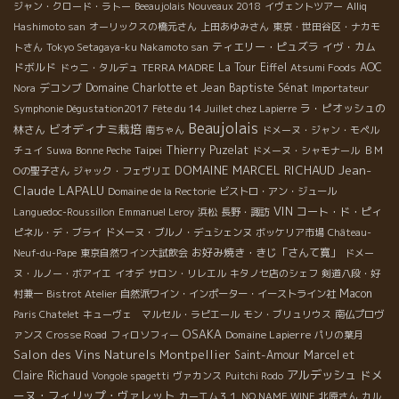
ジャン・クロード・ラトー
Beeaujolais Nouveaux 2018
イヴェントツアー
Alliq
Hashimoto san
オーリックスの橋元さん
上田あゆみさん
東京・世田谷区・ナカモ
ティエリー・ピュズラ
イヴ・カム
トさん
Tokyo Setagaya-ku Nakamoto san
ドボルド
La Tour Eiffel
AOC
ドゥニ・タルデュ
TERRA MADRE
Atsumi Foods
デコンブ
Domaine Charlotte et Jean Baptiste Sénat
Nora
Importateur
ラ・ピオッシュの
Symphonie Dégustation2017
Fête du 14 Juillet chez Lapierre
Beaujolais
ビオディナミ栽培
林さん
南ちゃん
ドメーヌ・ジャン・モペル
Taipei
Thierry Puzelat
チュイ
Suwa
Bonne Peche
ドメーヌ・シャモナール
ＢＭ
Jean-
DOMAINE MARCEL RICHAUD
Оの聖子さん
ジャック・フェヴリエ
Claude LAPALU
Domaine de la Rectorie
ビストロ・アン・ジュール
VIN
コート・ド・ピィ
Languedoc-Roussillon
Emmanuel Leroy
浜松
長野・諏訪
ピネル・デ・ブライ
ドメーヌ・ブルノ・デュシェンヌ
ボッケリア市場
Château-
お好み焼き・きじ「さんて寛」
Neuf-du-Pape
東京自然ワイン大試飲会
ドメー
ヌ・ルノー・ボアイエ
イオデ
サロン・リレエル
キタノセ店のシェフ
剣道八段・好
Macon
村兼一
Bistrot Atelier
自然派ワイン・インポーター・イーストライン社
Paris Chatelet
キューヴェ マルセル・ラピエール
モン・ブリュリウス
南仏プロヴ
OSAKA
Domaine Lapierre
ァンス
Crosse Road
フィロソフィー
パリの葉月
Salon des Vins Naturels Montpellier
Saint-Amour
Marcel et
アルデッシュ
ドメ
Claire Richaud
Vongole spagetti
ヴァカンス
Puitchi Rodo
ーヌ・フィリップ・ヴァレット
カーエム３１
NO NAME WINE
北原さん
カル