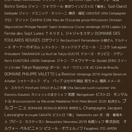
Sud-Ouest
Bistro Simba
ジャン・フォワラール
東京ワインビストロ「葡呑」
coinstot vino
Galéjade
ジャン・ドミニック・カッシーニ
横浜・緑区
Campagnes
クロ・マソット
Centre
ESPA
Mas de l'Escarida
ginza Mitsukoshi Shinkan
La
Dégustation Philippe Pacalet
Spain Andalucia
Cruise
vendange 2018 Lapalu
ＴＡＶＥＬ
DOMAINE DES
Ferme des Sept Lunes
ジャジャキスタン
FOULARDS ROUGES
ロゼワイン
Restautrant Fernandaise
小泉さん
マルティ
オーナーのギヨム
ピエール・ニコラ
Sakagami
ーヌ
レストラン・ヨットクラブ
Président TAKAHASHI
La Nuit de Tokyo
GUCITE
ドメーヌ・オリビエ・クザン
ジャン・フォワイヤール
Paris KUNITORA UDON
Vodopivec
Double ZERO
スイー
L'irréel
Tokyo Roppongi
ツ
ポール・ルイ・ウジェンヌ
AC Cote de Brouilly
La Remise
DOMAINE PHILIPPE VALETTE
Vendange 2018 Aligoté Derain et
岩ちゃん
Altaber
シャトーヌッフ・デュ・パップ
はせがわ酒店
関西
ドメーヌ・
Vin
ル・スカラベ
Hirofumi SHOJI さんご夫妻
Ota Daisuke sushi cuisinier
Raisins Gaulois
和食
ビストロ・モンマル
カシェットのまさシェフ
Waingakuen
ブ
トル
Bruissonnante
sa fille ainée Madeleine
M et Mme Benoit
2020
松井さん
ルゴーニュ
Champagne Jacques
DOMAINE RENAUD BOYER
中村さん
Lassaigne
le couple SAKATA
ビストロ「俊」
Nakamoto san
天・地・葡萄木・
Beaujolais Nouveau 2018
株式会社 オ
人
プピーユ・カスティヨン
松尾シェフ
ペルピニャン
ルヴォー
ピエール・オヴェルノワ
Faugères
ITO JAPON