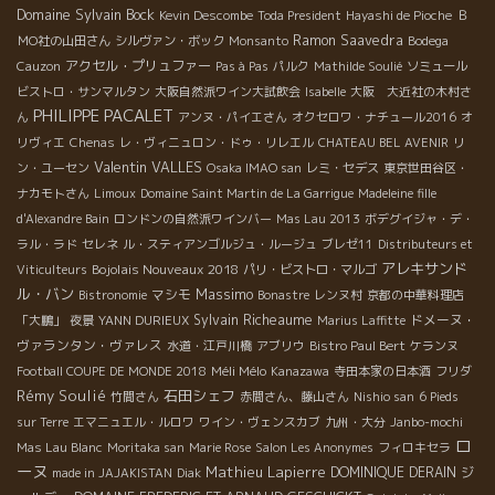
Domaine Sylvain Bock
Kevin Descombe
Toda President
Hayashi de Pioche
Ｂ
Ramon Saavedra
ＭО社の山田さん
シルヴァン・ボック
Monsanto
Bodega
アクセル・プリュファー
Cauzon
Pas à Pas
パルク
Mathilde Soulié
ソミュール
ビストロ・サンマルタン
大阪自然派ワイン大試飲会
Isabelle
大阪 大近社の木村さ
PHILIPPE PACALET
ん
アンヌ・パイエさん
オクセロワ・ナチュール2016
オ
リヴィエ
Chenas
レ・ヴィニュロン・ドゥ・リレエル
CHATEAU BEL AVENIR
リ
Valentin VALLES
ン・ユーセン
Osaka IMAO san
レミ・セデス
東京世田谷区・
ナカモトさん
Limoux
Domaine Saint Martin de La Garrigue
Madeleine fille
d'Alexandre Bain
ロンドンの自然派ワインバー
Mas Lau 2013
ボデグイジャ・デ・
ラル・ラド
セレネ
ル・スティアンゴルジュ・ルージュ
ブレゼ11
Distributeurs et
アレキサンド
Bojolais Nouveaux 2018
Viticulteurs
パリ・ビストロ・マルゴ
ル・バン
Massimo
マシモ
Bistronomie
Bonastre
レンヌ村
京都の中華料理店
Sylvain Richeaume
ドメーヌ・
「大鵬」
夜景
YANN DURIEUX
Marius Laffitte
ヴァランタン・ヴァレス
水道・江戸川橋
アブリウ
Bistro Paul Bert
ケランヌ
Méli Mélo
Football COUPE DE MONDE 2018
Kanazawa
寺田本家の日本酒
フリダ
Rémy Soulié
石田シェフ
竹間さん
赤間さん、藤山さん
Nishio san
6 Pieds
sur Terre
エマニュエル・ルロワ
ワイン・ヴェンスカブ
九州・大分
Janbo-mochi
ロ
Mas Lau Blanc
Moritaka san
Marie Rose
Salon Les Anonymes
フィロキセラ
ーヌ
Mathieu Lapierre
DOMINIQUE DERAIN
ジ
made in JAJAKISTAN
Diak