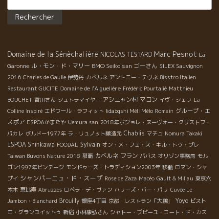
Marc Pesnot
Domaine de la Sénèchalière
NICOLAS TESTARD
La
ル・モン・ド・マリー
BMO Seiko san
ゴーさん
Garonne
SILEX Sauvignon
2016
Charles de Gaulle
伊勢丹
カベルネ
アントニー・テヴネ
Bisstro Italien
Domaine de l’Aiguelière
Restaurant GUCITE
Frédéric Pourtalié
Matthieu
アシニャン村
マコン
BOUCHET
宮川さん
シュトラマイヤー
イヴ・シェフ
La
グループ・エ
Colline Inspiré
エドワール・ラフィット
Iidabqshi Méli Mélo
Romain
スポア
ESPOAかまたや
Uemura san
2018年ボジョレ・ヌーヴォー・クリストフ・
Chablis
パカレ
ボルドー1977年
ラ・リュノット醸造元
マチュ
Nomura Takaki
ESPOA Shinkawa
Sylvain
FOODAL
オン・メ・フェ・ス・キル・トゥ・プレ
カベルネ フラン
Taiwan Buvons Nature 2018
那覇
ババス
オリゾン事務局
モル
ゴン1997年ビンテージ
モンドゥーズ・トラディション2003年
移動
ロマン・シャ
シャンパーニュ・ド・スーザ
プイ
Rose de Zaza
Macéo
Gault & Millau
東京六
本木
恵比寿
Abruzzes
ロペラ・デ・ヴァン
ハリーズ・バー・パリ
Cuvée Le
Brouilly
Yoyo
Jambon・Blanchard
銀座4丁目
京都・レストラン「大鵬」
ビスト
ロ・グランユイットゥ
新宿
小林康弘さん
シャトー・プピーユ・コート・ド・カス