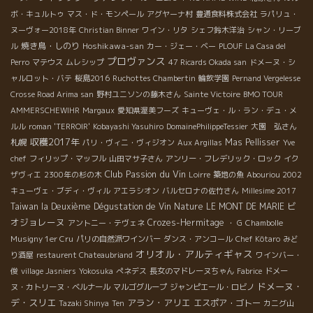
ボ・キュルトゥ
マス・ド・モンペール
アグヤーナ村
豊通食料株式会社
ラパリュ・
ヌーヴォー2018年
Christian Binner
ワイン・リタ
シェフ鈴木洋治
シャン・リーブ
焼き鳥・しのり
Hoshikawa-san
ル
カー・ジェー・ベー
PLOUF
La Casa del
プロヴァンス
Perro
マテウス
ムレシップ
47 Ricards Okada san
ドメーヌ・シ
ャルロット・バテ
桜島2016
Ruchottes Chambertin
輪飲学園
Pernand Vergelesse
Crosse Road Arima san
野村ユニソンの藤木さん
Sainte Victoire
BMO TOUR
AMMERSCHEWIHR
Margaux
愛知県渥美フーズ
キューヴェ・ル・ラン・デュ・メ
ルル
roman 'TERROIR'
Kobayashi Yasuhiro
DomainePhilippeTessier
大園 弘さん
収穫2017年
札幌
Mas Pellisser
パリ・ヴィニ・ヴィジオン
Aux Argillas
Yve
chef
フィリップ・マッフル
山田マサ子さん
アンリー・フレデリック・ロック
イク
Club Passion du Vin
ザヴィエ
2300年の杉の木
Loirre
築地の魚
Abouriou 2002
キューヴェ・ブディ・ヴィル
アエラシオン
バルセロナの佐竹さん
Millesime 2017
ビ
Taiwan la Deuxième Dégustation de Vin Nature
LE MONT DE MARIE
オジョレーヌ
Crozes-Hermitage
アントニー・テヴェネ
・ G
Chambolle
Musigny 1er Cru
パリの自然派ワインバー
ダンス・アンコール
Chef Kôtaro
みど
オリオル・アルティギャス
り酒屋
restaurent Chateaubriand
ワインバー・
俊
village Jasniers
Yokosuka
ぺネデス
長女のマドレーヌちゃん
Fabrice
ドメー
ドメーヌ・
ヌ・カトリーヌ・ベルナール
マルゴグループ
ジャンピエール・ロビノ
デ・スリエ
アラン・アリエ
エスポア・ゴトー
Tazaki Shinya
Ten
カニグ山