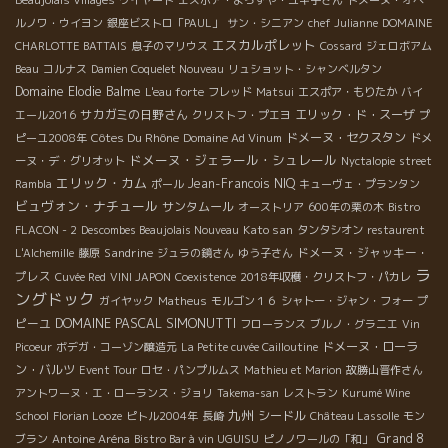
Beaujolais Villages
ウイヤード
エスポア・よろずや・ユキ子さん
ドメーヌ・オベ
ルノワ・ウイヨン
銀座ビストロ「PAUL」
サン・シニアン
chef Julianne
DOMAINE
エスカルポレット
CHARLOTTE BATTAIS
息子のマリウス
Cossard
ジェロボアム
Beau
コルナス
Damien Coquelet Nouveau
リュショット・シャンベルタン
Domaine Elodie Balme
L'eau forte
フレッド
Matsui
エスポア・もりたか
バイ
サカガミの日野さん
エリック・ド・スーザ
エール2016
クリストフ・プエヨ
プ
Côtes Du Rhône
ドメーヌ・セクスタン
ピーユ2008年
Domaine Ad Vinum
ドメ
ドメーヌ・ジェラール・シュレール
ーヌ・デ・グリオット
Nyctalopie
street
エリック・カム
Jean-Francois NIQ
Rambla
ポール
キューヴェ・プランタン
ビュヴォン・ナチュール
サンタムール
オーストリア
600年の栗の木
Bistro
Kato san
FLACON - 2
Descombes Beaujolais Nouveau
タンタシオン
restaurent
Sandrine
ドメーヌ・ジャッキー・
L'Alchemille
藤原
ジュラの鏡さん
ゆう子さん
ラ
プレス
Cuvée Red
VINI JAPON
Coexistence
2018年収穫・クリストフ・パカレ
ングドック
プ
ガイヤック
Matheus
モルゴン１６
シャトー・ジャン・フォー
DOMAINE PASCAL SIMONUTTI
ピーユ
フローランス
ブルノ・グラニエ
Vin
ドメーヌ・ローラ
Picoeur
ボデガ・コーゾン醸造元
La Petite cuvée Cailloutine
ン・バルツ
Event Tour
ロセ・パンプルムス
Mathieu et Marion
故勝山晋作さん
アントワーヌ・エ・ローランス・ジョリ
Takema-san
レストラン
Kurumé Wine
九州
シードル
School
Florian Looze
ピトル2004年
長崎
Château Lassolle
モン
Grand 8
ブラン
Antoine Aréna
Bistro Bar à vin UGUISU
ピノノワールの「和」