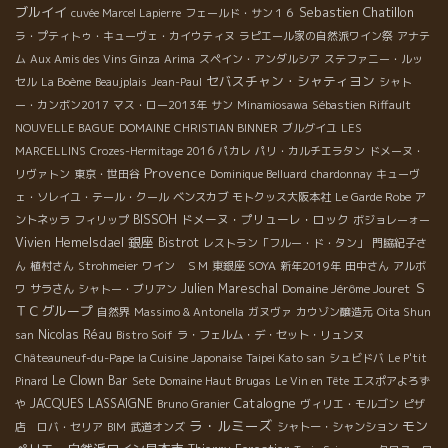
ブルイイ
Sebastien Chatillon
cuvée Marcel Lapierre
フェールド・サン１６
ラ・プティトゥ・キューヴェ・カイウティヌ
ラピエール家の自然派ワイン祭
アナテ
ム
Aux Amis des Vins Ginza
Arima
スペイン・アンダルシア
ステファニー・ルッ
セバスチャン・シャティヨン
セル
La Boème
Beaujplais
Jean-Paul
シャト
ー・カンボン2017
マス・ロー2013年
サン
Minamiosawa
Sébastien Riffault
NOUVELLE BAGUE
DOMAINE CHRISTIAN BINNER
ブルグイユ
LES
MARCELLINS
Crozes-Hermitage 2016
パカレ
パリ・カルチエラタン
ドメーヌ・
Provence
リヴァトン
東京・世田谷
Dominique Belluard
chardonnay
キューヴ
ェ・ソレイユ・テール・クール
ベンスカブ
モトクッス大阪本社
Le Garde Robe
ア
BISSOH
ドメーヌ・プリューレ・ロック
ントネッラ
フィリップ
ボジョレーォー
銀座
Vivien Hemelsdael
Bistrot
レストラン「フルー・ド・タン」
門脇紀子さ
ん
植村さん
Strohmeier
ワイン ＳＭ
東銀座 SOYA
新年2019年
田中さん
アルボ
Ｓ
Julien Mareschal
Domaine Jérôme Jouret
ワ
サラさん
シャトー・ブリアン
ＴＣグループ
自然界
Massimo & Antonella
ガヌヴァ
カウゾン醸造元
Oita Shun
Nicolas Réau
san
Bistro Soif
ラ・フェルム・デ・セット・リュンヌ
Châteauneuf-du-Pape
la Cuisine Japonaise
Taipei Kato san
シュビドバ
Le P'tit
Le Clown Bar
Pinard
Sete
Domaine Haut Brugas
Le Vin en Tête
エスポアよろず
Catalogne
JACQUES LASSAIGNE
や
Bruno Granier
ヴィリエ・モルゴン
ピザ
ラ・ルミーズ
モン
店 ロバ・セリア
BIM
武道オンズ
シャトー・シャンション