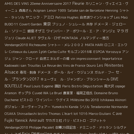
Fleurie
AMIS DES VINS 20eme Anniversaire 2017
カリニャン・ヴィエイユ・ヴ
ィーニュ
森高さん
Acignan
Lenoir 1989
Satake san de Barcelone
Henning
シャト
ヤニック・アミロ
ー・ラッソル
Patrice Hughes
自然派ワインショップ
Les Maù
東京
ドメーヌ・ジェロー
BUDO 11
Covert Garden
ブリュノ・シュレール
共存
マラガ
ム・ソリーニ
銀座オザミ
ワインバー・ア・ボワール・エ・ア・マンジェ
ジュリ
Claude ALIET
タヴェル・ロゼ
MONTADA
ノルマンディー地方
Vendange2018 Richeaume
シャトー・メレ２００２
MATA HARI
ロニス・エトワ
Lyon
ESPOA Yorozuya
レ
Coteaux du Layon
Carbo Culte
モルゴン2016年
アン
ジュ
ジャン・クロード
自然エネルギーの畑
vin impressionnant
Importatrice
Les Pénitentes
Kadowaki san
Trouillas
La Revue des Vins de France
Douro
Alsace
セ・
寿司・刺身
ドメーヌ・ポール・ルイ・ウジェンヌ
ガルド・フー
ル・プランタン2017
DIVE
キューヴェ ル・ジャンボン・ブランシャール
BOUTELLE
Paul Louis Eugene
諏訪
Paris Bistro Dégustation
南大沢
cepage
Aramon
オップラ
Cuveé WA
Le Bruel
農業家・福岡正信氏
Domaine Bruno
Duchene
ビストロ・ワインバー・ウグイス
Millésime Bio 2018
Ishikawa Akinori
ボジョレ・ヌーヴォーフェアー
Yumekichi Kanda
シリル
Teradanonke
Normandie
Ｃave
OSAKA Shinsaibashi bistro
Thomas
L'écart lot 1016
Marco Giuliani
Fujiki
Yannick Amirault
サカガミ社
パリ・ビストロ・ゴグットゥ
Vendange2018 Philippe Pacalet
収穫29回記念・ドミニック・ドゥラン
シルヴァ
Eric Pfifferling