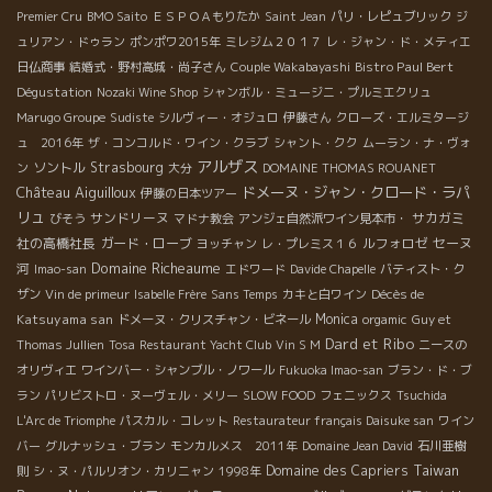
Premier Cru
BMO Saito
ＥＳＰＯＡもりたか
Saint Jean
パリ・レピュブリック
ジ
ュリアン・ドゥラン
ポンポワ2015年
ミレジム２０１７
レ・ジャン・ド・メティエ
Bistro Paul Bert
日仏商事
結婚式・野村高城・尚子さん
Couple Wakabayashi
Dégustation
Nozaki Wine Shop
シャンボル・ミュージニ・プルミエクリュ
Marugo Groupe
Sudiste
シルヴィー・オジュロ
伊藤さん
クローズ・エルミタージ
ュ 2016年
ザ・コンコルド・ワイン・クラブ
シャント・クク
ムーラン・ナ・ヴォ
アルザス
ソントル
Strasbourg
ン
大分
DOMAINE THOMAS ROUANET
Château Aiguilloux
ドメーヌ・ジャン・クロード・ラパ
伊藤の日本ツアー
リュ
サンドリーヌ
サカガミ
びそう
マドナ教会
アンジェ自然派ワイン見本市・
社の高橋社長
ガード・ローブ
ルフォロゼ
セーヌ
ヨッチャン
レ・プレミス１６
Domaine Richeaume
河
Imao-san
エドワード
Davide Chapelle
バティスト・ク
Décès de
ザン
Vin de primeur
Isabelle Frère
Sans Temps
カキと白ワイン
Katsuyama san
Monica
ドメーヌ・クリスチャン・ビネール
orgamic
Guy et
Dard et Ribo
Thomas Jullien
Tosa
Restaurant Yacht Club
Vin S M
ニースの
オリヴィエ
ワインバー・シャンブル・ノワール
Fukuoka Imao-san
ブラン・ド・ブ
ラン
パリビストロ・ヌーヴェル・メリー
SLOW FOOD
フェニックス
Tsuchida
L'Arc de Triomphe
パスカル・コレット
Restaurateur français Daisuke san
ワイン
バー
グルナッシュ・ブラン
モンカルメス 2011年
Domaine Jean David
石川亜樹
Taiwan
Domaine des Capriers
則
シ・ヌ・パルリオン・カリニャン
1998年