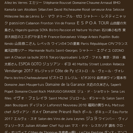
Allez les Verres
エミリー
Stéphanie Roussel
Domaine Chaume Arnaud
BMO
Richeaume Rosé
Kamata san
Akoibon
Sébastien David
serveuse Ana
Selosse
レ・マウ
シャトー・レスティニャッ
Millesime
îles de Lérins
ドゥーブル・ゼロ
ＥＳＰＯＡ TOUR
passion
ク
Cabanon
Fronton
Vin de France
山田屋の矢
島さん
Higashi guinza SOYA
Bistro Passion et Nature
Yo chan
石川県小松市
東
京大田区のエスポアかまたや
France Gonzalvez
Village Arbois Pupillin
Budo
山田恭二さん
Kendo
レベッカ
ワインの4つの要素
Paris République
CPVフランス
シャトー・エグイユ
蔵元訪問ツアー
Marmande
Nuits Saint-Georges
OZONO
Tokyo Uguisudani
san
A Chacun sa bulle 2016
レルヴ・フォル
東京・渋谷・高
ESPOA GOTO
ジュリアン・ギヨ
太郎さん
40 Maltby Street London
Rebecca
Vendange 2017
Côte de Py
ガレジャッド
ビストロ・ル・ヴェール・ヴォレ
ビストロ
Paris bistro Chateaubriand
ミレジム・ビオ2019
自然派ワイン見本市
Domaine de la Garance
Domaine Jean Maupertuis
大近の久米さん
Saperli
Popet
Domaine Clusel Roch
MARUGO GRANDE
ジュ・ド・ショセット
Sena
Les
イヴォ・フェレイラ
filles
Saint Michel
ジェローム・ギシャール
Salon Saint
Laforest Nouveau 2018
Jean
Bouzigues
ディジョン
福岡の黄ちゃん
Matsuo
Domaine Prieuré Roch
chef
ルヴィアン・ガメイ
ポール・ボキューズ
Eau Forte
ジュラ
2017
エルヴェ・スオ
Salon des Vins de Jura
Leynes
ワインバー・ヴィノ
Julian Altaber
ヴェリータス
Chef Yuji san
マス・ドゥ・レスカリダ
調布
クロ・
デ・オリヴィエ
Côtes de Thongue
生産者一押し
Le Clos Fantine
ダンス・アンコ