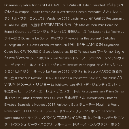
Domaine Sylvère Trichard
ピオッシュ
LA CAVE ESTEZARGUE
Lilian Bauchet
の林さん
eclipse lunaire totale 2018
Attention Chenin Méchant
ブノワ
レスト
Julien Guillot
ラン「ル・プチ・コメルス」
Vendange 2018 Lapierre
Restaurant
RECREATION
タラゴナ
KITANOSE
福岡・久留米
Mas de Mon Père
Domaine
Benoit Courault
ポワン・ジェ
マレ・バス
葡萄ジュース
Restaurant La Pioche
ル
フォーロゼ
Domaine Le Boiron
ホップラ
Miyako-jima
Restaurant 3 étoiles
PHILIPPE JAMBON
Auberge du Puis
Aloxe Corton Premier Cru
Miyamoto
montagne
Cuvée Bou
CPV TOURS
Château Lestignac
BMO Yamada san
マール
Sainte Victoire
夕日のボジョレ
vin Venskab
ドメーヌ・シャンベルタン
シルヴァ
ン・ディティエール
オリヴィエ・ジャンテ
Pavelot
Paris night
ラングドック・ル
ロイック・ルール
Paris bistro MARGO
シヨン
La Remise 2018
サラ
銘酒祭
Sakurajima 2016
AD
飲み会
Bistro Vin Nature SHONZUI
Cuvée La Poivrotte
ドメーヌ・リショーム
VINUM
Ishikawa san
ダヴィデ・ジェンティエ
バトン・
ローランス・エ・レミ・デュフェートル
板垣さん
Katsuyama san
Prime Senso
長由紀子さん
北イタリア
Saint-Etienne-des-Oullières
Avenue des Champs-
Moulin à Vent
Elysées
Beaujolais Nouveau2017
Anthony Guix
ジェーテー
President FUJITA
ク・ド・フードル
ドメーヌ・リリアン・ボシェ
Sancerre
スペイン自然派ワイン見本市
Kawamura san
ラ・フル
ポール・ルデール
ユン
フルーリー
ドメーヌ・シルヴァン・ボック
ヌ・トランシュ
サーヴィスのアナ