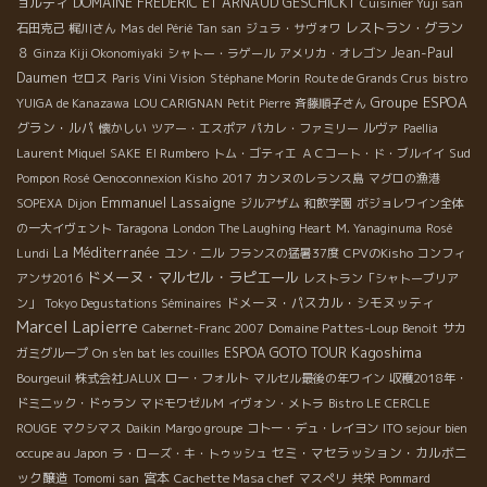
ョルディ
DOMAINE FREDERIC ET ARNAUD GESCHICKT
Cuisinier Yuji san
レストラン・グラン
石田克己
梶川さん
Mas del Périé
Tan san
ジュラ・サヴォワ
８
Jean-Paul
Ginza Kiji Okonomiyaki
シャトー・ラゲール
アメリカ・オレゴン
Daumen
セロス
Paris Vini Vision
Stéphane Morin
Route de Grands Crus
bistro
Groupe ESPOA
YUIGA de Kanazawa
LOU CARIGNAN
Petit Pierre
斉藤順子さん
グラン・ルパ
懐かしい
ツアー・エスポア
パカレ・ファミリー
ルヴァ
Paellia
Sud
Laurent Miquel
SAKE
El Rumbero
トム・ゴティエ
ＡＣコート・ド・ブルイイ
Pompon Rosé
Oenoconnexion Kisho
2017
カンヌのレランス島
マグロの漁港
Emmanuel Lassaigne
SOPEXA
Dijon
ジルアザム
和飲学園
ボジョレワイン全体
の一大イヴェント
Taragona
London The Laughing Heart
M. Yanaginuma
Rosé
La Méditerranée
Lundi
ユン・ニル
フランスの猛暑37度
CPVのKisho
コンフィ
ドメーヌ・マルセル・ラピエール
アンサ2016
レストラン「シャトーブリア
ドメーヌ・パスカル・シモヌッティ
ン」
Tokyo Degustations Séminaires
Marcel Lapierre
Domaine Pattes-Loup
Cabernet-Franc 2007
Benoit
サカ
Kagoshima
ESPOA GOTO TOUR
ガミグループ
On s'en bat les couilles
Bourgeuil
株式会社JALUX
ロー・フォルト
マルセル最後の年ワイン
収穫2018年・
ドミニック・ドゥラン
マドモワゼルＭ
イヴォン・メトラ
Bistro LE CERCLE
ROUGE
マクシマス
Daikin
Margo groupe
コトー・デュ・レイヨン
ITO sejour bien
セミ・マセラッション・カルボニ
occupe au Japon
ラ・ローズ・キ・トゥッシュ
ック醸造
宮本
Tomomi san
Cachette Masa chef
マスぺリ
共栄
Pommard