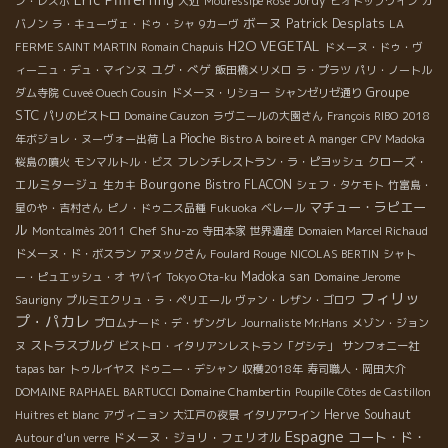
Jordy
ン・レスポ
大近
Mouressipe Rosé
ビオトップワイン
カ
ボーヌ
Patrick Desplats
バノン
ラ・キューヴェ・ドゥ・シャ
9カーヴ
LA
H2O VEGETAL
FERME SAINT MARTIN
Romain Chapuis
ドメーヌ・ドゥ・ヴ
ユグ・べゲ
ィーニュ・デュ・マインヌ
飯田橋メリメロ
ラ・プラツ
パリ・ノートル
Groupe
ダム寺院
Cuveé Ouech Cousin
ドメーヌ・リショー
シャンゼリゼ通り
STC
パリのビストロ
Domaine Cauzon
ラヴニールの大園さん
François RIBO
2018
La Pioche
年ボジョレ・ヌーヴォー出荷
Bistro A boire et A manger
CPV Madoka
クローズ・
桜島の噴火
モンマルトル・ビス
フレンチレストラン・ラ・ピヨッシュ
Bourgone
エルミタージュ
Bistro FLACON
生カキ
シェフ・タケモト
竹富島・
マチュー・ラピエー
星のや・吉村さん
ピノ・ドゥニス品種
Fukuoka
ベレール
ル
Chef Shu-zo
Montcalmès 2011
寺田本家
世界遺産
Domaien Marcel Richaud
ドメーヌ・ド・ボスラン
アヌックさん
Foulard Rouge
NICOLAS BERTIN
シャト
Madoka san
ー・ピュエッシュ・オ
ヤバイ
Tokyo Ota-ku
Domaine Jerome
フィリッ
Saurigny
プルミエクリュ・ラ・ペリエール
ヴァン・レザン・ゴロワ
プ・パカレ
プロムナード・デ・ザングレ
Journaliste Mr.Hans
メゾン・ジョン
ストラスブルグ
ヌ
ビストロ・イタリアンレストラン「グシテ」
サンフォニー社
tapas bar
トゥルイヤス
ドゥニー・デシャン
収穫2018年
寿司職人・岡田大介
DOMAINE RAPHAEL BARTUCCI
Domaine Chambertin
Poupille Côtes de Castillon
Herve Souhaut
Huitres et blanc
アヴィニョン
大江戸の夜景
イタリアワイン
Espagne
コート・ド・
ドメーヌ・ジョリ・フェリオル
Autour d'un verre