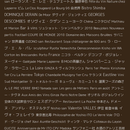
ローランス・エ・レミ・デュフェートル
san
藤原幸也
Fête du Vin Nature chez
Bistro Shimba
Lapierre
ビム
Le Clos Rougeard Le Bourg 96
自然界
DOMINIQUE DERAIN
GEORGES
De Moor
ダヴィデ・ジェンティエ
オリヴィエ・クザン
DESCOMBES
ニューヨーク
Chéna
ニクタロピ
Mathieu
Bar à vins
et Marion
リュショット・シャンベルタン
2018 Beaujolais Nouveaux
partis
Football COUPE DE MONDE 2018
Domaine des Maisons Brulées
サバニ
ラ・ロー
ャン
世界遺産
OZONO san
Restaurant Soya
châtaignier de 600 ans
ブ・エ・ル・パレ
sculpteur Ryota Yamashita
Oenoconnexion Kisho
vin WA
France
デコンブ・ボジョレ・
Corton les Bressandes
Porto
ニコラ・ベルタン
ヌーヴォー
シャンパーニュ・ジャッ
Galéjade
Marie Lapierre
ＢＭОの斉藤さん
ク・ラセーニュ
La Loire
GINZA 6
ヴィルフランシュ
Paris 1er
Phenix
Kirishima
Tokyo
Eastline
1er Cru La Perrière
Chambolle Musigny 1er Cru
ケランヌ
Vini
Sud Montpellier
ラ・トォルトゥーガ
キューヴェ・カミーユ１６
渥美フーズの森さ
ん
LE PRE VERRE
BMO Yamada san
Les gens de Métiers
Paris en août
アントニ
ー・テヴネ
Aux Amis des Vins Ginza
Paris Notre Dame
オリオル
ボジョレワイン
エスポアツアー
ドメー
全体の大試飲会サロン
Restaurant La Pioche
中本さん
Valentin VALLES
イ
ヌ・アンドレ・オステルタグ
Nishio san
伊豆
能登半島
ヴォ・フェレイラ
東京恵比寿
Philosophie de Yoshio ITO
Le Verre Vole
クロ・
ド・ヴージョ
chef Xavi
Aurélie Geschickt
ティンタ・マレナ
Coteaux du Layon
GUCITE
Anniversaire de Mr ITO
CPV Madoka
サンフォニー社
お酒のアトリエ吉祥