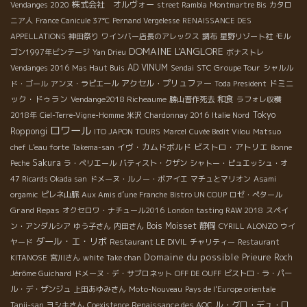
株式会社 オルヴォー
Vendanges 2020
street Rambla
Montmartre Bis
カタロ
ニア人
France Canicule 37℃
Pernand Vergelesse
RENAISSANCE DES
APPELLATIONS
神田祭り
ワインバー店長のアレックス
調布
星野リゾート社
モル
DOMAINE L'ANGLORE
ゴン1997年ビンテージ
Yan Drieu
ボナストレ
AD VINUM
STC Groupe Tour
Vendanges 2016
Mas Haut Buis
Sendai
シャルル
アクセル・プリュファー
ドミニ
ド・ゴール
アンヌ・ラピエール
Toda President
ック・ドゥラン
和食
Vendange2018 Richeaume
勝山晋作死去
ラフォレ収穫
Tokyo
2018年
Ciel-Terre-Vigne-Homme
米沢
Chardonnay 2016
Italie Nord
ロワール
Roppongi
ITO JAPON TOURS
Marcel
Cuvée Bedit Vilou
Matsuo
イヴ・カムドボルド
ビストロ・アトリエ
chef
L'eau forte
Takema-san
Bonne
Sakura
Peche
ラ・ペリエール
バティスト・クザン
シャトー・ピュエッシュ・オ
47 Ricards Okada san
ドメーヌ・ルノー・ボアイエ
マチュとマリオン
Asami
orgamic
ピレネ山脈
Aux Amis d’une Franche
Bistro UN COUP
ロゼ・ぺタール
Grand Repas
オクセロワ・ナチュール2016
London tasting RAW 2018
スペイ
Bois Moisset
静岡
ン・アンダルシア
ゆう子さん
内田さん
CYRILL ALONZO
ウイ
ダール・エ・リボ
ヤード
Restaurant LE DIVIL
チャリティー
Restaurant
Domaine du possible
Prieure Roch
KITANOSE
宮川さん
white
Take chan
Jérôme Guichard
ドメーヌ・デ・サブロネット
OFF DE OUFF
ビストロ・ラ・パー
ル・デ・ザンジュ
上田あゆみさん
Moto-Nouveau
Pays de l'Europe orientale
ル・グロ・デュ・ロ
Tanii-san
ヨシキさん
Coexistence
Renaissance des AOC