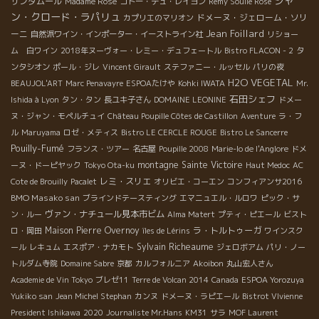
ジャ
サンタムール
Madame Rosé
コトー・デュ・レイヨン
Rémy Soulié Rosé
ン・クロード・ラパリュ
ドメーヌ・ジェローム・ソリ
カプリエのマリオン
Jean Foillard
ーニ
自然派ワイン・インポーター・イーストライン社
リショー
ム 白ワイン
2018年ヌーヴォー・レミー・デュフェートル
Bistro FLACON - 2
タ
ンタシオン
ポール・ジレ
Vincent Girault
ステファニー・ルッセル
パリの夜
H2O VEGETAL
BEAUJOL'ART
Marc Penavayre
ESPOAたけや
Kohki IWATA
Mr.
石田シェフ
Ishida à Lyon
タン・タン
長ユキ子さん
DOMAINE LEONINE
ドメー
ヌ・ジャン・モペルチュイ
Château Poupille Côtes de Castillon
Aventure
ラ・フ
ル
Maruyama
ロゼ・メティス
Bistro LE CERCLE ROUGE
Bistro Le Sancerre
Pouilly-Fumé
フランス・ツアー
名古屋
Poupille 2008
Marie-lo de l'Anglore
ドメ
montagne Sainte Victoire
ーヌ・ドーピヤック
Tokyo Ota-ku
Haut Medoc
AC
レミ・スリエ
Cote de Brouilly
Pacalet
オリビエ・コーエン
コンフィアンサ2016
BMO Masako san
ブラインドテースティング
エマニュエル・ルロワ
ピック・サ
ヴァン・ナチュール見本市ビム
ン・ルー
Alma Matert
プティ・ピエール
ビスト
Maison Pierre Overnoy
ラ・トルトゥーガ
ロ・岡田
îles de Lérins
ワインスク
Sylvain Richeaume
ール
レキュム
エスポア・ナカモト
ジェロボアム
パリ・ノー
トルダム寺院
Domaine Sabre
京都
カルフォルニア
Akoibon
丸山宏人さん
Academie de Vin Tokyo
ブレゼ11
Terre de Volcan 2014
Canada
ESPOA Yorozuya
Yukiko san
Jean Michel Stephan
カンヌ
ドメーヌ・ラピエール
Bistrot VIvienne
President Ishikawa
2020
Journaliste Mr.Hans
KM31
サラ
MOF Laurent