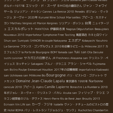
エリック・ド・スーザ
ジャン・フォワイ
ボルドー1977年
ＢＭＯ社の鎌田さん
ヤール
ジュリアン・ドゥラン
Cannes
La Remise 2018
Penedès
ボジョレ・ヴィラ
Marseilles
ージュ
ヌーヴォー 2020年
Kurumé Wine School
プピーユ・カスティ
台湾
ヨン
Mathieu Vergnes et Marion Kergines
リリアン・ボッシュ
ニュイタージ
エスカルポレット
伊藤與志男
ュ
MANTOVA
Nagoya Dégustation
Beeaujolais
Nouveaux 2018
Importateur Symphonie Free Tasting
萬屋酒店
カキと白ワイン
エスポア
Shun san
Sumiyaki SHINORI le couple Nakayama
Kobayashi Yasuhiro
La Garonne
フランス・ゴンザルヴェス
2018年収穫ラピエール
Millesime 2017
カ
Yuki san
エフェルコフ
la Porte de Bourgogne
BOM Yamada san
Ota Daisuke
サカガミの日野さん
sushi cuisinier
JR Freshness Akayama san
クリストフ・ペ
アラン・シャペル
イリュス
ヨッチャン
Sakagami
ブルノ・グラニエ
Fujimama
san
Bistro Poulpe
Emmanuel Houillon
2017年の収穫情報
Importatrice Kadowaki
Bourgogne
san
Uchikawa san
Millésime Bio
パリ・ビストロ・ゴグットゥ
ヴ
Domaine Jean-Claude Lapalu
Narbonne
ァカンス
東京調布
1998年
プピーユ
Camille Lapierre
La Rumbera
canicule 2018
Apéro
Bonastre
2018
フィリップ・テシエ
年ボジョレ・ヌーヴォー・クリストフ・パカレ
Asuka san
フ
ラコン経営者のジル・ダヴァス
Henri-Pierre fils de René Jean
Brouilly 2013
カーヴ・フジキ
Ecrivain Vin LIN san
Isabelle
ヴァン・ナチュールのビストロの歴
史
Hotel BOMA
パリ・レストラン「ジョルジュ・サンク」
Ruchottes Chambertin