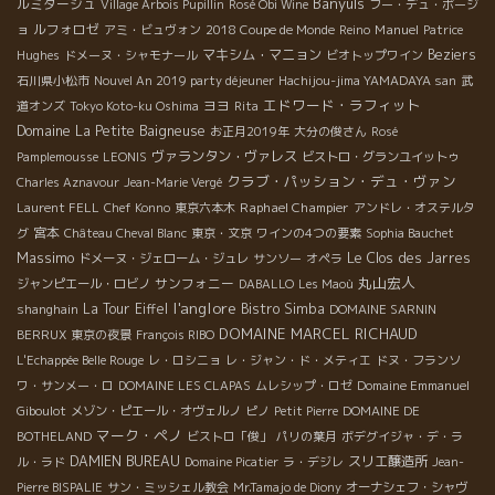
Banyuls
ルミタージュ
Village Arbois Pupillin
Rosé Obi Wine
フー・デュ・ボージ
ルフォロゼ
Manuel
ョ
アミ・ビュヴォン
2018 Coupe de Monde
Reino
Patrice
マキシム・マニョン
Beziers
Hughes
ドメーヌ・シャモナール
ビオトップワイン
石川県小松市
Nouvel An 2019 party déjeuner
Hachijou-jima YAMADAYA san
武
エドワード・ラフィット
ヨヨ
道オンズ
Tokyo Koto-ku Oshima
Rita
Domaine La Petite Baigneuse
お正月2019年
大分の俊さん
Rosé
ヴァランタン・ヴァレス
Pamplemousse
LEONIS
ビストロ・グランユイットゥ
クラブ・パッション・デュ・ヴァン
Charles Aznavour
Jean-Marie Vergé
Raphael Champier
Laurent FELL
Chef Konno
東京六本木
アンドレ・オステルタ
宮本
グ
Château Cheval Blanc
東京・文京
ワインの4つの要素
Sophia Bauchet
Massimo
Le Clos des Jarres
ドメーヌ・ジェローム・ジュレ
サンソー
オペラ
丸山宏人
サンフォニー
ジャンピエール・ロビノ
DABALLO
Les Maoù
l'anglore
La Tour Eiffel
Bistro Simba
shanghain
DOMAINE SARNIN
DOMAINE MARCEL RICHAUD
BERRUX
東京の夜景
François RIBO
L'Echappée Belle Rouge
レ・ロシニョ
レ・ジャン・ド・メティエ
ドヌ・フランソ
ワ・サンメー・ロ
DOMAINE LES CLAPAS
ムレシップ・ロゼ
Domaine Emmanuel
Giboulot
メゾン・ピエール・オヴェルノ
ピノ
Petit Pierre
DOMAINE DE
マーク・ペノ
BOTHELAND
ビストロ「俊」
パリの葉月
ボデグイジャ・デ・ラ
DAMIEN BUREAU
スリエ醸造所
ル・ラド
Domaine Picatier
ラ・デジレ
Jean-
Pierre BISPALIE
サン・ミッシェル教会
Mr.Tamajo de Diony
オーナシェフ・シャヴ