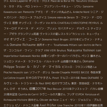
クト
Anne Lapierre
オリビエ・クロス
Place de la Borse
Mr. Yasuhiro Shibuya
ラ・カサ・デル・ぺロ
シャトー・ブリアン
バーベキュー・ソワレ
Sancerre
Kawamura san
Piemonte
アザミ・デ・ヴァンの丸山さん
Ardeche Nord
シニア・ジ
ャズバンド・カロリーヌ
ブルグイユ
Simone mère de Derain
ラ・フォン・ド・ロり
ヴィエ
思想
オリヴィエ・クーザン
Vin RITA
CHATEAU CHRISTOPHE PEYRUS
ル
フォーロゼ
ドメーヌ・デ・メゾン・ブリュレ
セバスチャン・デルヴィユ
ティエリ
ー・プゼラ
グランクリュ街道
ヴァランスの星レストラン”カシェット
キューヴェ・
オリヴィエ・コーエン
オゼ
Domaine Haut Brugas
2018年ビュヴォン・ナチュ
Domaine Richaume
ール
田所オーナー
TosaYamada Mitani san
bistro de Paris
Nakayama Yoshinori san
ザ・コンコルド・ワイン・クラブ
VINI VERI
Brulius
Importateur Kadowaki Noriko
台湾インポーターのバーバラさん
ペシコ
藤木さん
Domaine
リュロン
ドメーヌ・ラファエル・バルトゥッチ
山田屋の矢島さん
ル・カゾ・デ・マイヨル
Philippe Tessier
ビストロ・フラコン2号店
La
Pioche Hayashi san
ソフィア・ボシェ
Davide Chapelle
MAREE BASSE
寺田本家
ＢＭＯのマサ子さん
Remi DUFAIRE
シ
La Colline Inspiré
Pinot
マルゴー2016年
ルヴェール・トリシャール
Paul
BMO 社のマサコさん
東京・世田谷区・ナカモト
収穫2017年
さん
ロゼ・そうめん
Paul Bocuse
2018年クリストッフ・パカレ収穫
20周年記念
Quinta do Carril
ラヴニールの大園さん
フリダ
ESPOA Yorozuya et
Olivier de Nice
Richeaume Histoire
田中さん
ニュイ・サン・ジョルジュ・プルミ
Axel Prϋfer
エクリュ
ピノ・ドゥニス品種
Une Tranche
2018年11月伊藤與志男