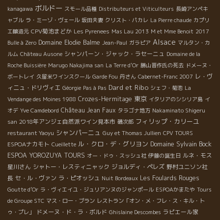
ボルドー
kanagawa
スモール品種
Distributeurs et Viticulteurs
長崎アンペキ
ャブル
ラ・ミーゾ・ヴェール
坂田夫妻
クリスト・パカレ
La Pierre chaude
カプリ
CPV菊池まどか
エ醸造元
Les Pyrenees
Mas Lau 2013
M et Mme Benoit
2017
Alsace
Domaine Elodie Balme
Bulle à Zero
Jean-Paul
ガラピア
マルタン・カ
シャンパーン・ジャック・ラセーニュ
ルム
Château Ausone
Domaine de la
Roche Buissière
Marugo Nakajima san
La Terre d'Or
勝山晋作氏の死去
ドメーヌ・
レ・ヴ
ボートレイ
久留米ワインスクール
Garde Fou
丹さん
Cabernet-Franc 2007
Dard et Ribo
ィニュ・ドリヴィエ
Géorgie
Pas à Pas
シェフ・菊池
La
東京
Crozes-Hermitage
Vendange des Moines 1988
イタリアのシシリア島
イ
Château Jean Faux
オデ
Yve Camdebord
タラゴナ地方
Nakaminato Shigeru
フィリップ・カリーユ
2018年アンジェ自然派ワイン見本市
san
磯次郎
シャンパーニュ
restaurant Yaoyu
Guy et Thomas Jullien
CPV TOURS
ル・クロ・デ・グリヨン
Domaine Sylvain Bock
ESPOAナカモト
Cueillette
ESPOA YOROZUYA TOURS
ルネ・モス
オー・ドゥ・スッシュ社
伊藤の誕生日
星川さん
シャトー・レスティニャック
ジョルディ・ペレズ
野村ユニソン社
長
セ・ル・ヴァン
ラ・ピオッシュ
Les Foulards Rouges
Nuit Bordeaux
Goutte d’Or
ラ・ヴィエイユ・ジュリアンヌのジャンポール
ESPOAかまたや
Tours
de Groupe STC
マス・ロー・ブラン
レストラン「オン・メ・フレ・ス・キル・ト
ドメーヌ・ド・ラ・ボルド
ラピエール家
ゥ・プレ」
Ghislaine Descombes