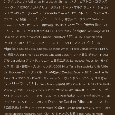
パリ・ビストロ・コワンス
ン
アメルシュヴィル畑
ginza Mitsukoshi Shinkan
ト・ヴィノ
ESPOAいせい
クリュ・ボジョレ
ジャン・マルク
ジュ・ド・ショセッ
Granada
フルーリー
ト
ビストロ・ラ・ヴィーニュ
Claude ALIET
ラ・カーブ・
小松屋
ル・ブ・デュ・モンド
アピコル
小島さん
ラ・プラッツ
Barbecue
Eric Pfifferling
Moulin à Vent
フル
Soirée
へニング・オエッシュ
輪飲学園
ーリ
Assignan
Vendange 2018
テール・ド・ヴォルカン2014
Eau Forte 2017
STC
Dominique Derain
Yve chef
France Gonzalvez
La Flou
Okonomiyaki
Château
Sara
リヨン
クロ・マソット
PASEMIA
キンタ・ド・カリーユ
Aiguilloux
Double ZERO
Château Lassolle
Avital
M de B
Comax Ethylix
ロイッ
ク
桐谷さん
Paris night
La Prats
Chateau Cassini
マドナ教会
ジャン・ドゥロー
Barcelona
山田恭二さん
ブル
アヴィタル
リムー
Languedoc-Roussillon
モトク
Côte
ッス
天・地・葡萄木・人
ル・カンボン2008
Miss Terre
Dambach-La-Ville
de Thongue
C'est le Vin
アレキサンドル・バンの息子ピエール君
Brouilly 2017
ユキさん
Pinot Noir 2016
ラ・ローズ・キ・トゥッシュ
ヴァンサン・ムラン
月
フィリップ・パカレ
Frère Marie
伊藤の日本ツアー
le couple SAKATA
Paellia
ロゼ
Vendange 2018
Les vignerons de l'iréel
サラさん
2018年収穫・リショーム
ワイン
西南部地方
レストラン ラ・カサ・デル・ぺロ
フィリップ
ボジョレ・
キ
Domaine Dard et Ribo
レミー・スリエ
ャヴィア
コスタドール・フォアン
Rhône
50歳記念パーティー
Estézargues
Le Chameua Ivre
CPV ツアー
Iode
Tokyo Shibuya Koutarou san
ベレール
シャンゼリゼ通り
Red
Atsumi Foods