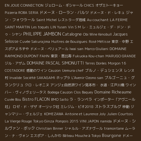
EN JOUE CONNECTION
ジェローム・ギシャール
CHICS
オザミトーキョー
ドメーヌ・ローラン・バルツ
ジャ
Pizzeria ROBA SERIA
ドメーヌ・ド・レキュ
ン・フォワラール
Saint Michel
レストラーダ地域
Au couchant
LA FERME
SAINT MARTIN
Les toqués
LIN Yusen
Vin S M
レ・ミュルジェ・デ・ドン・ド
PHILIPPE JAMBON
Catalogne
Jacques
ゥ・シヤン
Obi Wine Kenobull
Selosse
Cuvée Sakurajima
Huitres de Bouzigues
Rosé Métisse
東京・中野
エ
DOMAINE
スポアよろずや
ドメーヌ・ベリュアール
Iwai san
Marco Giuliani
RAYMOND DUPONT FAHN
東京・恵比寿
Fukuoka Kou-chan
MARUGO GRANDE
DOMAINE PASCAL SIMONUTTI
ジル・アザム
Terres Dorées
Morgon 16
ブルノ・デュシェンヌ
COSTADORE
感動のワイン
Cauzon
Uemura chef
レンヌ
ブルゴーニュ・グ
村
Invalide
Société SAKAGAMI
ホップラ
L'Avenir Ozono san
ランクリュ
クロ・レオニヌ
アンジェ自然派ワイン見本市・
水道・江戸川橋
ワイン
Domaine Richeaume
バー・ヴィノヴェリータス
Bodega Cauzon
Clos Baquey
Bistro FLACON
ラ・ランベラ
Cuvée Bou
BMO Saito
インポーター「アヴニール
ストラスブルグ
社」
ロゼ・ド・ザザ
オーリック社
ミレジム・ビオ2018
移動
ジ
ャンマリー・ヴェルジェ
KOMEZAWA
Antoine et Laurence Joly
Julien Courtois
Tokyo Ginza
ドメーヌ・シ
La Vierge Rouge
Pompois 2015
VINI JAPON
namida
ルヴァン・ボック
Christian Binner
シャルル・アズナヴール
tramontane
ムーラ
Bourgone
ン・ナ・ヴォン
エスポア・しんかわ
Bâteau Mouche à Tokyo
ドメー