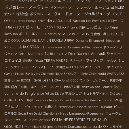
ー・デ・ムシ
ヴァレり
ピトル2004年
アルプ・マリティム
ロマン・シャプイ
Diak
ボジョレー・ヌーヴォー
ドメーヌ・デ・フラール・ルージュ
台湾自然
ドメーヌ・ジョルジュ・デコンブ
派ワイン試飲会
ボジョレ・ヌーヴォー
Herve Souhaut
OSE
Laurence Manya-Krief
Barcelon
Les Prémices 16
ロー・フ
ビストロ・シンバ
コルビエール
ォルト
パザパ
Tokyo Mitaka
渋谷
Taipei
Kato san
ポール・ルデール
Charles de Gaulle
PARIS 2019
生産者一押し
パリ・国
銀座
DOMAINE DAMIEN BUREAU
虎のうどん
Domaine Etienne et Sébastien
JAJAKISTAN
Domaine de l’Aiguelière
Riffault
L'Effervescence
ドメーヌ・リ
Yannick Amirault
シャトー・
ヴァトン
京都・レストラン「大鵬」
ワイン「和」
エギュイユ
ドメーヌ・フィリップ・デルメ
寿司屋・Yuzu
TERRA MADRE
シェ
フ・タケモト
フランスレストラン 大輔さん
ロット66
オン・ジュ・コネクション
Chef Kouki WATANABE
Caviar
Macéo
Bar à vins Chambre Noire
BMOツアー
Sete
René Jean
霧島
Lilian BOSCH
レカール lot 0205
ヴァン・ピックール
京都の中
華料理店「大鵬」
キューヴェ・マルセル
若林ご夫妻
Ishikawa san
Solutré
俊さん
domaine de l'anglore
中湊シェフ
Le Pet au Diable
シュトラマイヤー
Château
Takenouchi san
Gaillard
コンコルド
Emilie
La Revue des Vins de France
BMO聖
子さん
ブー・デュ・モンド
高橋さん
Frédérique Cossard
Benoit Courault
ビスト
Haut Languedoc-Roquebrun
ロマルゴ
Sébastien David
Chardonay
キューヴェ・
DOMAINE FREDERIC ET ARNAUD
プレッシウーズ
Sainte Victoire
GESCHICKT
Domaine de la Borde
Mont Blanc
Stéphane Morin
ワインライタ