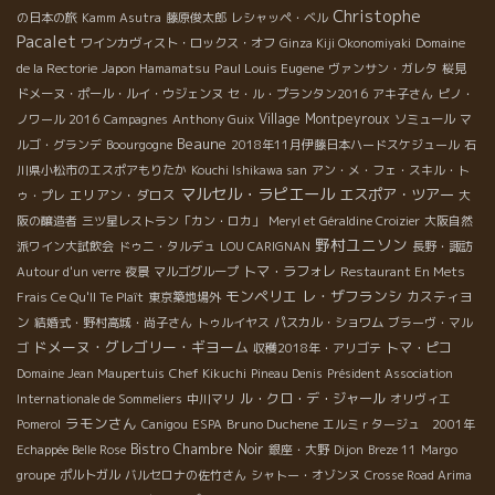
Christophe
の日本の旅
Kamm Asutra
藤原俊太郎
レシャッペ・ベル
Pacalet
ワインカヴィスト・ロックス・オフ
Ginza Kiji Okonomiyaki
Domaine
Paul Louis Eugene
de la Rectorie
Japon Hamamatsu
ヴァンサン・ガレタ
桜見
ドメーヌ・ポール・ルイ・ウジェンヌ
セ・ル・プランタン2016
アキ子さん
ピノ・
Village Montpeyroux
ノワール 2016
Campagnes
Anthony Guix
ソミュール
マ
Beaune
ルゴ・グランデ
Boourgogne
2018年11月伊藤日本ハードスケジュール
石
川県小松市のエスポアもりたか
Kouchi Ishikawa san
アン・メ・フェ・スキル・ト
マルセル・ラピエール
エスポア・ツアー
エリアン・ダロス
ゥ・プレ
大
阪の醸造者
三ツ星レストラン「カン・ロカ」
Meryl et Géraldine Croizier
大阪自然
野村ユニソン
派ワイン大試飲会
ドゥニ・タルデュ
LOU CARIGNAN
長野・諏訪
トマ・ラフォレ
Autour d'un verre
夜景
マルゴグループ
Restaurant En Mets
モンペリエ
レ・ザフランシ
カスティヨ
Frais Ce Qu'Il Te Plaît
東京築地場外
ン
結婚式・野村高城・尚子さん
トゥルイヤス
パスカル・ショワム
ブラーヴ・マル
ドメーヌ・グレゴリー・ギヨーム
トマ・ピコ
ゴ
収穫2018年・アリゴテ
Domaine Jean Maupertuis
Chef Kikuchi
Pineau Denis
Président Association
ル・クロ・デ・ジャール
Internationale de Sommeliers
中川マリ
オリヴィエ
ラモンさん
Bruno Duchene
Pomerol
Canigou
ESPA
エルミｒタージュ 2001年
Bistro Chambre Noir
Echappée Belle Rose
銀座・大野
Dijon
Breze 11
Margo
groupe
ポルトガル
バルセロナの佐竹さん
シャトー・オゾンヌ
Crosse Road Arima