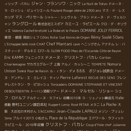
ジャン・フランソワ・ニック
ィリップ・パカレ
La Nuit de Tokyo
ドメーヌ・
ラ・ロッシュ・ビュイシエール
Foulard Rouge
cèdre de 2300 ans
マス・ド・レス
マス・ぺリセール
カリダ
シャトー・シュヴァル・ブラン
ドメーヌ・ド・ヴェルシ
ラングロール
カミーユ・ラピエール
ャン
株式会社エスポア
クロ・デ・オリヴ
La Robe et le Palais
DOMAINE JOLLY FERRIOL
ィエ
Valence Cachette etoilé
Rémy Soulié 50ans
東京・銀座
Sud
岡田シェフ
Côtes Rotie
Konno de Organ
Chef Mantani
CHAT
L'Echappee belle rosé
cave
へニングさん
アナテム
レ・バ
スティード・ダルキエ
ロワ−ル
SLOW FOOD
Mas de l'Escarida
Côte de Rayon
Eric KAMM
ドメーヌ・クリストフ・パカレ
Corton
フェニックス
Charlemagne
Nomura
サカガミグループ
上海
アルノ・カッシーニ
TEMPETE
Unison Suwa
B.B.B. ボジョレ試飲会
Pour de Raisin
ル・ｒタン・デメ
ドメー
Pierre Laforest
ヌ・アンドレ・エ・ミレイユ・ティソ
RECUE DES SENS
フレン
チレストラン・ラ・ピヨッシュ
Torocadero
DOMAINE STEPHANIE ET VINCENT
ドメーヌ・マルセル・リショー
シェ
DEBOUTBERTIN
トーハン酒販ツアー
フ・ロドルフ
Italie
マルティーヌ・ラフォレ
収穫2018年
ラ・リュノット醸造元
野村ユニソン諏訪本社
La Pioche
感動
Ruppert Leroy
Rosé PETAR
メラニ
大
Jean-Claude LAPALU
阪 大近社の木村さん
S'ACCAPAU
メゾン・ブリュレ
Place de la République
Sena
ブルイイ2013
小松さん
エドワール・ラフィット
クリストフ・パカレ
ラピエール・2018年収穫
Coup d'folie
chef Julianne