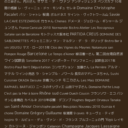
オザミ・デ・ヴァン
の三谷さん、内川さん
アンディジェンヌ
ベンスカブ
10年
Domaine Christophe
間の感謝
レ・ヴィーニュ・ドゥ・モンギュ
セレネ
Pacalet
桜島
Savoie
パリ・シャトレ
ボルドネス
サイント・ヴィクトワール山
ジ
LA CAVE ESTEZARGUE
竹ちゃん
Chenas
ドメーヌ・ジェローム・ギシャール
ュンさん
France Canicule 2018
Normandie
Bistro Atelier
Les Rossignoux
PARTIDA CREUS
Satake san de Barcelone
モトクッス大阪本社
DOMAINE DES
SABLONNETTES
ペシェミニヨン
サン・マルタン・デ・ラ・ガリッグ
Bistro Bar à
vin UGUISU
マス・ロー2013年
Clos des Vignes du Maynes
Nakamura san
Barcelone
Pompon Rouge
第二回台湾自然派
Le Temps d'Aimer
柳沼憲一さん
ワイン試飲会
Sorcellerie 2017
インポーター「サンフォニー」試飲会2017年
Bistro Paul Bert Dégustation
アルマ・
コンセプション・加藤さん
La Perrière
マテル
ワイン小売店
ラ・シャンブル・ノワール
長女のマドレーヌちゃん
Sushi
モニカさん
Cuisinier OKADA Daisuke
京橋フレンチ
Les Maù
DOMAINE
RAPHAEL BARTUCCI
ニースのオリヴィエ
山田マサ子さん
Domaine Patte Loup
Rhône sud
C'est pas la Mer à boire
Cuveé Ouech Cousin
フランソワ・エコ
パシ
Hughes Beguet
オン心斎橋店
カベルネ
2018年収穫・デコンブ
Orveaux Tanaka
Saint-Amour
san
Chiristophe pacalet Beaujolais Nouveau 2018
Guinza 4
Domaine Grégory Guillaume
chome
桜満開
9 caves
キューヴェ・ティボ
Yoyo
Isojiro
ラ・ルビュー・デュ・ヴァン・ド・フランス
ブルゴーニュの門
レイモ
Champagne Jacques Lassaigne
カトリーヌ・ジャンボン
ン
Cabanon