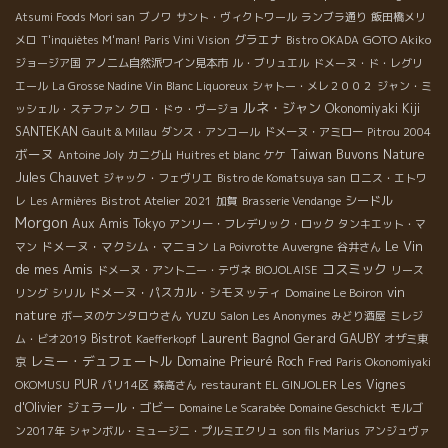
Atsumi Foods Mori san
ブノワ
サント・ヴィクトワール
ランブラ通り
飯田橋メリ
グラエナ
GOTO Akiko
メロ
T'inquiètes M'man!
Paris Vini Vision
Bistro OKADA
ジョージア国
アノニム自然派ワイン見本市
ル・ブリュエル
ドメーヌ・ド・レグリ
エール
La Grosse Nadine Vin Blanc Liquoreux
シャトー・メレ２００２
ジャン・ミ
ルネ・ジャン
Okonomiyaki Kiji
ッシェル・ステファン
クロ・ドゥ・ヴージョ
SANTEKAN
Gault & Millau
ダンス・アンコール
ドメーヌ・アミロー
Pitrou 2004
ボーヌ
Taiwan Buvons Nature
Antoine Joly
カニグ山
Huitres et blanc
ケケ
Jules Chauvet
ジャック・フェヴリエ
Bistro de Komatsuya san
ロニス・エトワ
シードル
レ
Les Armières
Bistrot Atelier
2021
加賀
Brasserie Vendange
Morgon
Aux Amis Tokyo
アンリー・フレデリック・ロック
タンキエット・マ
Le Vin
ドメーヌ・マクシム・マニョン
マン
La Poivrotte
Auvergne
谷井さん
de mes Amis
コスミック
ドメーヌ・アント二ー・テヴネ
BIOJOLAISE
リース
vin
ドメーヌ・パスカル・シモヌッティ
リング
シリル
Domaine Le Boiron
nature
YUZU
ボーヌのケンタロウさん
Salon Les Anonymes
みどり酒屋
ミレジ
Laurent Bagnol
Bistrot
Gerard GAUBY
ム・ビオ2019
Kaefferkopf
オザミ東
レミー・デュフェートル
Domaine Prieuré Roch
京
Fred
Paris Okonomiyaki
PUR
Les Vignes
OKOMUSU
パリ14区
森高さん
restaurant EL GINJOLER
d'Olivier
ジェラール・ゴビー
Domaine Le Scarabée
Domaine Geschickt
モルゴ
ン2017年
シャンボル・ミュージニ・プルミエクリュ
son fils Marius
アンジュヴァ