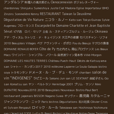
アンダルシア
Oenoconnexion
料理人の高太郎さん
ボジョレヌーヴォー
Sumeshiya
chardonnay
Shinjuku
Juste Ciel
Madona Eglise
Importateur BMO
RESTAURANT
Taiwan la Deuxième
Zinzins
Sommelière Kenny
ニコラ・ルノー
Dégustation de Vin Nature
Kato san
Tokyo Guinza
Sylvie
Escarpolette
Domaine Charlotte et Jean Baptiste
Augereau
フローランス
Okinawa
Sénat
ピザ店 ロバ・セリア
土佐
ル・スティアンゴルジュ・ルージュ
アド・ヴィヌム
ラトリエ・ド・キュイジンヌ
大江戸の夜景
セバスチャン・リフォ
2018 Beaujolais Villages
ペグ
アヴァンティ・ポポロ
Fou du Beaujo
マグロの漁港
Côte de Py
DOMAINE RENAUD BOYER
竹之内さん
南仏プロヴァンス
Les Beaux
Macs
ワインバー・シャンブル・ノワール
自然派ワイン見本市
Villié-Morgon
Décès de Katsuyama
DOMAINE LES HAUTES TERRES
Château Puech-Haut
san
シャトー・カンボン2017
2018 millésime Lapierre
Le Soula
Galapia
bistro
salon de
ドメーヌ・ル・ブ・デュ・モンド
soya
トラモンタン
charibari
vin ''INDIGENES''
ラピエール
Go
Sakano Jun san
LE SEXTANT
由紀子さん
san
Komatsu san
ヤン・ベルトラン
Hermitage 2001
プリム・サンソ
Rémi
2018 Beaujolais Nouveaux
DUFAITRE Nouveau2018
Bistro Paul Bert
鹿児島
カタルーニャ
restaurant japonais BISSOH
Nagano Suwa
オリヴァー
ジャンフランソワ・ニック
Olivier Cros
Paris bistros Dégustations
石川社長
ロイック・ルール
et Sylvain Respaut
Takezawa san
Hoshinoya Yoshimura
san
L'écart lot 0205
レベッカ
Bresil
Bistro La Nautique
Notre-Dame
Taragona