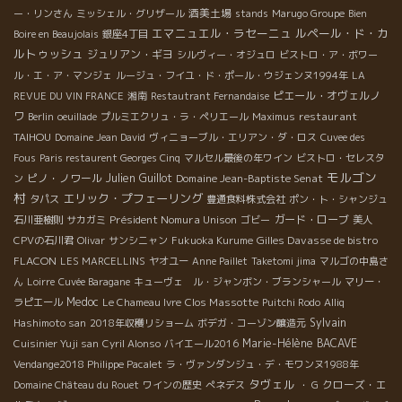
酒美土場
ー・リンさん
ミッシェル・グリザール
stands
Marugo Groupe
Bien
エマニュエル・ラセーニュ
ルペール・ド・カ
Boire en Beaujolais
銀座4丁目
ルトゥッシュ
ジュリアン・ギヨ
シルヴィー・オジュロ
ビストロ・ア・ボワー
ル・エ・ア・マンジェ
ルージュ・フイユ・ド・ポール・ウジェンヌ1994年
LA
ピエール・オヴェルノ
REVUE DU VIN FRANCE
湘南
Restautrant Fernandaise
ワ
restaurant
Berlin
oeuillade
プルミエクリュ・ラ・ペリエール
Maximus
TAIHOU
Domaine Jean David
ヴィニョーブル・エリアン・ダ・ロス
Cuvee des
Fous
Paris restaurent Georges Cinq
マルセル最後の年ワイン
ビストロ・セレスタ
モルゴン
ピノ・ノワール
Julien Guillot
Domaine Jean-Baptiste Senat
ン
村
エリック・プフェーリング
タパス
豊通食料株式会社
ポン・ト・シャンジュ
Président Nomura Unison
ガード・ローブ
石川亜樹則
サカガミ
ゴビー
美人
Gilles Davasse de bistro
CPVの石川君
Olivar
サンシニャン
Fukuoka Kurume
FLACON
LES MARCELLINS
ヤオユー
Anne Paillet
Taketomi jima
マルゴの中島さ
ん
Loirre
Cuvée Baragane
キューヴェ ル・ジャンボン・ブランシャール
マリー・
Medoc
Clos Massotte
ラピエール
Le Chameau Ivre
Puitchi Rodo
Alliq
Sylvain
Hashimoto san
2018年収穫リショーム
ボデガ・コーゾン醸造元
Marie-Hélène BACAVE
Cuisinier Yuji san
Cyril Alonso
バイエール2016
Vendange2018 Philippe Pacalet
ラ・ヴァンダンジュ・デ・モワンヌ1988年
タヴェル
クローズ・エ
Domaine Château du Rouet
ワインの歴史
ぺネデス
・ G