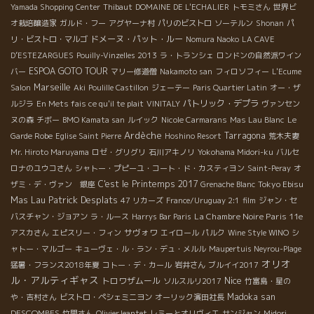
Yamada Shopping Center
Thibaut
DOMAINE DE L'ECHALIER
トモミさん
世界ビ
オ栽培醸造家
ガルド・フー
アグヤーナ村
パリのビストロ
ソーテルン
Shonan
パ
ドメーヌ・パット・ルー
リ・ビストロ・マルゴ
Nomura Naoko
LA CAVE
D’ESTEZARGUES
Pouilly-Vinzelles 2013
ラ・トランシェ
ロンドンの自然派ワイン
ESPOA GOTO TOUR
バー
マリー修道僧
Nakamoto san
フィロソフィー
L'Ecume
Marseille
Salon
Aki
Poulille Castillon
ジェーテー
Paris Quartier Latin
オー・ザ
パトリック・デプラ
ルジラ
En Mets fais ce qu'il te plait
VINITALY
ヴァンセン
ヌの森
チボー
BMO Kamata san
ルイック
Nicole Carmarans
Mas Lau Blanc
Le
Ardèche
Tarragona
Garde Robe
Eglise Saint Pierre
Hoshino Resort
荒木夫妻
Mr. Hiroto Maruyama
ロゼ・グリグリ
石川アキノリ
Yokohama Midori-ku
バルセ
ロナのユウコさん
シャトー・プピーユ・コート・ド・カスティヨン
Saint-Peray
オ
C'est le Printemps 2017
Tokyo Ebisu
ザミ・デ・ヴァン 銀座
Grenache Blanc
Patrick Desplats
Mas Lau
47 リカーズ
France/Uruguay 2:1
film
ジャン・セ
La Chambre Noire Paris 11e
バスチャン・ジョアン
ラ・ルース
Harrys Bar Paris
サヴォワ
アスカさん
エピスリー・フィン
エイロール
パルク
Wine Style WINO
シ
ャトー・マルゴー
キューヴェ・ル・ラン・デュ・メルル
Maupertuis Neyrou-Plage
オリオ
猛暑・フランス2018年夏
コトー・デ・カール
岩井さん
ブルイイ2017
ル・アルティギャス
Nice
トロワザムール
ソルスルリ2017
竹富島・星の
Madoka san
や・吉村さん
ビストロ・ペシェミニヨン
オーリック濱田社長
DESCOMBES
竹間さん
OlivierJeantet
レミーとオリヴィエ
サンジャン
Midori