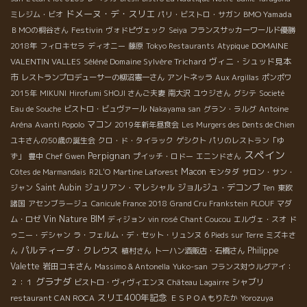
ドメーヌ・デ・スリエ
BMO Yamada
ミレジム・ビオ
パリ・ビストロ・サガン
Festivin
ＢＭОの桐谷さん
ヴォドピヴェック
Seiya
フランスサッカーワールド優勝
DOMAINE
2018年
フィロキセラ
ディオニー
藤原
Tokyo Restaurants
Atypique
VALENTIN VALLES
Séléné Domaine Sylvère Trichard
ヴィニ・シュッド見本
市
レストランプロデューサーの柳沼憲一さん
アントネッラ
Aux Argillas
ポンポワ
2015年
MIKUNI
Hirofumi SHOJI さんご夫妻
南大沢
ユウジさん
グシテ
Societé
Eau de Souche
ビストロ・ビュヴァール
Nakayama san
グラン・ラルグ
Antoine
マコン
Aréna
Avanti Popolo
2019年新年昼食会
Les Murgers des Dents de Chien
ユキさんの50歳の誕生会
クロ・ド・タイラック
ゲシクト
パリのレストラン「ゆ
スペイン
Perpignan
ず」
豊中
Chef Gwen
プイッチ・ロドー
エニンドさん
Macon
Côtes de Marmandais
R2L'O
Martine Laforest
モンタダ
サロン・サン・
Saint Aubin
ジュリアン・マレシャル
ジョルジュ・デコンブ
ジャン
Ten
東欧
諸国
アセンブラージュ
Canicule France 2018
Grand Cru Frankstein
PLOUF
マダ
Vin Nature BIM
ム・ロゼ
ディジョン
vin rosé
Chant Coucou
エルヴェ・スオ
ド
ゥニー・デシャン
ラ・フェルム・デ・セット・リュンヌ
6 Pieds sur Terre
ミズキさ
パルティーダ・クレウス
Philippe
ん
植村さん
トーハン酒販店・石橋さん
Valette
岩田コキさん
Massimo & Antonella
Yuko-san
フランス対ウルグアイ：
グラナダ
シャブリ
２：１
ビストロ・ヴィヴィエンヌ
Château Lagairre
スリエ400年記念
restaurant CAN ROCA
ＥＳＰＯＡもりたか
Yorozuya