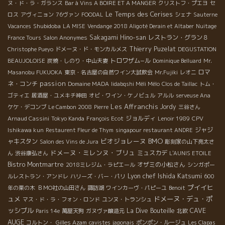
ヌ・ド・ラ・ガランス
Bar à Vins A BOIRE ET A MANGER
クリストフ・プエヨ
セ
Le Temps des Cerises
ロス
アヴィニョン
76ヴァン
FOODAL
シェナ
Sauterne
Shubidoba
Vacances
LA MISE
Vendange 2018 Aligoté Derain et Altaber
Nuitage
Sakagami Hino-san
レストラン・グラン８
France Tours
Salon Anonymes
Thierry Puzelat
Christophe Pueyo
ドメーヌ・ド・モンカルメス
DEGUSTATION
トロワザム−ル
BEAUJOLOISE
炭焼・しのり・中山夫妻
Dominique Belluard
Mr.
ロマ
Masanobu FUKUOKA
東京・名古屋の自然ワイン大試飲会
Mr.Fujiki
レオニ
passion
ネ・コンチ
Domaine MADA
Iidabqshi Méli Mélo
Clos de Taillac
トム・
ゴティエ
居酒屋・ユメキチ神田
オビ・ワイン・ケノビュル
アルル
serveuse Ana
Les Affranchis
Jordy
ケケ・デコンブ
Le Cambon 2008
Pierre
三谷さん
ジョルディ
Arnaud Cassini
Tokyo Kanda
François Ecot
Lenoir 1989
CPV
ジャジ
Ishikawa kun
Restaurent Fleur de Thym
singapour restaurant ANDRE
BMO
ビオジョレーヌ
ャキスタン
Salon des Vins de Jura
彫刻家の山下亮太さ
ドメーヌ・ミレンヌ・ブリュ
ミュスカデ
ん
渋谷康弘さん
L'AUNIS ETOILE
Bistro Montmartre
オザミの小松さん
2018ミレジム・ラピエール
シンガポー
Lyon chef Ishida Katsumi
ルレストラン・アンドレ
ハリーズ・バー・パリ
600
プイイヒ
年の栗の木
ＢＭО社の山田さん
諏訪湖
ワインカーヴ・パピーユ
Benoit
ュメ
ドメーヌ・デュ・ポ
マス・ド・ラ・フォン・ロンド
ユンヌ・トランシュ
ッシブル
CAVE
La Dive Bouteille
Paris 14e
萬屋天狗
ガヌヴァ醸造元
北欧
AUGE
コルトン・
Gilles Azam
cavistes japonais
ポンポン・ルージュ
Les Clapas