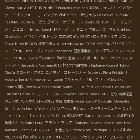
沖縄
Rémy Soulié
Le
Salon des Vins Natures à Angers
Okada Hiroshi san
Clown Bar
インポー
AU P'TIT BON-HEUR
Fukuoka Imao-san
東京のリョウさん
ター「サンフォニー」
Visite Paris
岩ちゃん
ガヌヴァ
La Désirée
DOMAINE
ビュヴォン・ナチュール
Roots 66
ドメーヌ・ダミア
THOMAS ROUANET
ン・ビュロー
ドメーヌ・レオニス
Hennig Hoesch
中湊しげる さん
Château
ジュラ
イヤン・ベルトラン
Chainchon
自然派ワイン専門店・ロックス・オフ
Tokyo Hiroo
BUNON
桜島の噴火
Auxerrois Nature 2016
イザベル
パリビストロ・
ルクレアシオン
ヌーヴェル・メリー
ディアック
Monsanto
国会議事堂
2017年オ
Salvador Batlle
ー・フォルト
Louvre
渥美フーズ
ポール・ルイ・ウジェンヌ
メ
Montmartre
ティス17
Beaujolais Nouveau2017
Stéphanie Roussel
Tokyo
エスポア・ゴトーツアー
Chofu
クロード・アリエ
Davide et Piera
Président
Association de Sommeliers au Japon
エシャッペ・ベル・ロゼ
Le Clos des
Banyuls-sur-Mer
Treilles
藤丸
Biotop Wines
Catalan
On s'en bat les couilles
Laurent Herlin
カトリーヌ・ブルトン
Restaurant Grand Huit
ことり
横浜緑区
のエスポアしんかわ
ローヌ地方
宮崎
宮古島
vendange 2018 Lapalu
Alexendre
ジャン・フォワヤール
Bain
Importateur
ボジョレ・ヌーヴォーフェアー
Ｃａｔ
Ramon Saavedra
ｈｅｒｉｎｅ Ｂｒｅｔｏｎ
Matthieu BOUCHET
台北在住の
アラン・アリエ
加藤さん
Pic Saint Loup
Toulouse
Ouverture de la cave Trois
Julien Altaber
Geschickt
Amours
メリメロ 宗像さん
Crosse Road
Portugal
Poupille
ガロンヌ河
アメリカ・オレゴン
ジル・ダヴァス
ジャン・ピエール・ビス