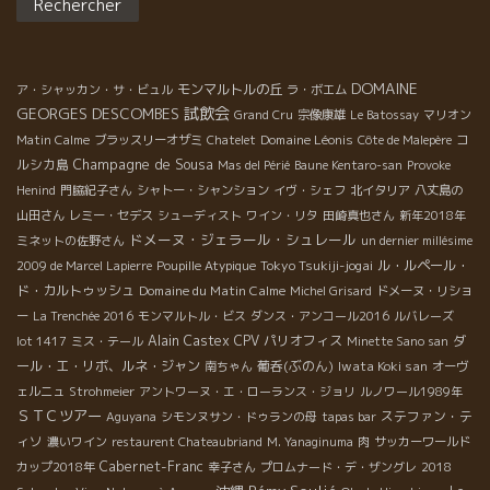
DOMAINE
モンマルトルの丘
ア・シャッカン・サ・ビュル
ラ・ボエム
GEORGES DESCOMBES
試飲会
Grand Cru
宗像康雄
Le Batossay
マリオン
Domaine Léonis
コ
Matin Calme
ブラッスリーオザミ
Chatelet
Côte de Malepère
Champagne de Sousa
ルシカ島
Mas del Périé
Baune Kentaro-san
Provoke
Henind
門脇紀子さん
シャトー・シャンション
イヴ・シェフ
北イタリア
八丈島の
山田さん
レミー・セデス
シューディスト
ワイン・リタ
田崎真也さん
新年2018年
ドメーヌ・ジェラール・シュレール
ミネットの佐野さん
un dernier millésime
Tokyo Tsukiji-jogai
ル・ルペール・
2009 de Marcel Lapierre
Poupille Atypique
ド・カルトゥッシュ
Domaine du Matin Calme
Michel Grisard
ドメーヌ・リショ
ー
La Trenchée 2016
モンマルトル・ビス
ダンス・アンコール2016
ルバレーズ
Alain Castex
CPV パリオフィス
ダ
lot 1417
ミス・テール
Minette Sano san
ール・エ・リボ、ルネ・ジャン
葡呑(ぶのん)
Iwata Koki san
南ちゃん
オーヴ
ェルニュ
Strohmeier
アントワーヌ・エ・ローランス・ジョリ
ルノワール1989年
ＳＴＣツアー
ステファン・テ
Aguyana
シモンヌサン・ドゥランの母
tapas bar
ィソ
濃いワイン
restaurent Chateaubriand
M. Yanaginuma
肉
サッカーワールド
Cabernet-Franc
カップ2018年
幸子さん
プロムナード・デ・ザングレ
2018