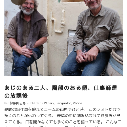
あじのある二人、風韻のある顔、仕事師達
の放課後
Par
伊藤與志男
Publié dans
Winery
,
Languedoc
,
Rhône
昼間の畑仕事を終えてニームの街角でひと時。 このフォトだけで
多くのことが伝わってくる。 表情の中に刻み込まれてる歩みが見
えてくる。 口を開かなくても多くのことを語っている。 こんな二