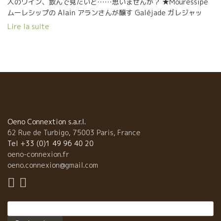
人のワイン、飲んで見たいと……思いませんか？ ★Mouressipe
ムーレシップの Alain アランさんが醸す Galéjade ガレジャッ
ド、 どこまでも淡い色合いロゼ。 ★L’Anglore ラングロールの
Lire la suite
Eric エリックが醸す Tavel Vintage 15 タヴェル・ヴァンタージ
１５. じっくり、ものごとを考えたい時、お仕事でお疲れの時、ス
ーッとアイデアとエネルギーが湧いてくる。 Deux visages
habiles: hommes de métier en détente Deux artisants, Eric
et Alain terminé le travail dans le vignoble, ils se reposent
en ville de Nîmes. Une seule photo nous suffit de montre leur
habileté, leur vie et leur coeur. Leur visage raconte tout!,
explique tout! et même sans parole! Ces deux visages vous
donnent envie de déguster leur vin. ★ Galéjade …. Domaine
Oeno Connextion s.a.r.l.
Mourressipie, Alain Allier La couleur du rosé a une douceur
62 Rue de Turbigo, 75003 Paris, France
profonde et infinie. ★ Tavel Vintage 15 …. L’Anglore, Eric
Tel +33 (0)1 49 96 40 20
Pfifferling Lorsque vous réfléchissez […]
oeno-connexion.fr
oeno.connexion@gmail.com
Rechercher :