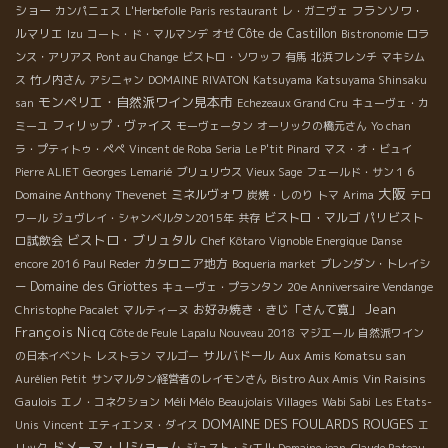
ショー
フランソワ・
カンパニェス
L'Herbefolle
Paris restaurant
レ・ガニヴェ
ルマリエ
Côte de Castillon
Izu
コート・ド・マルマンデ
オゼ
Bistronomie
ロラ
ンス・アリアス
Pont au Change
ビストロ・ソワッフ
有馬
北浜フレンチ
マキシム
ス
竹ノ内さん
アシニャン
DOMAINE RIVATON
Katsuyama
Katsuyama Shinsaku
モンペリエ・自然派ワイン見本市
san
Echezeaux Grand Cru
キューヴェ・カ
フィリップ・ヴァイス
ミーユ
モーヴェータン
オーリックの橋元さん
Yo chan
ラ・プティトゥ・ペペ
Vincent de Roba Seria
Le P'tit Pinard
マス・オ・ビュイ
Pierre ALIET
Georges Lemarié
ブリュリウス
Vieux Sage
フェールド・サン１６
大阪
Domaine Anthony Thevenet
ミネルヴォワ
炭焼・しのり
トマ
Arima
テロ
ビストロ・マルゴ
パリビスト
ワール
ジュヴレイ・シャンベルタン2015年
共存
ビストロ・ブリュタル
ロ試飲会
Chef Kôtaro
Vignoble Energique
Danse
カタロニア地方
encore 2016
Paul Reder
Boqueria market
ブレンダン・トレイシ
Domaine des Griottes
ー
キューヴェ・プランタン
20e Anniversaire Vendange
Jean
お好み焼き・きじ「さんて寛」
Christophe Pacalet
マルティーヌ
François Nicq
Côte de Feule
Lapalu Nouveau 2018
マジエール
自然派ワイン
サルバドール
Aux Amis Komatsu san
の日本イベント
レストラン
マルゴー
Vin Raisins
Aurélien Petit
サンマルタン経営者のレイモンさん
Bistro Aux Amis
Gaulois
Méli Mélo
エノ・コネクション
Beaujolais Villages
Wabi Sabi
Les Etats-
DOMAINE DES FOULARDS ROUGES
Unis
Vincent
エティエンヌ・ダイス
エ
ドメーヌ・リショーム
リック
ジュスト・シエル
Domaine jean-Claude Rateau