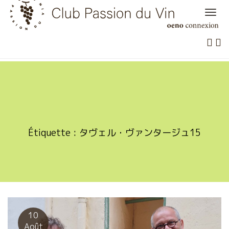
Skip
to
content
Étiquette :
タヴェル・ヴァンタージュ15
10
Août