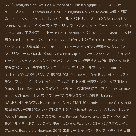
ィさん
beaujolais nouveau 2020
Mondial du Vin biologique
モト・ヌーヴォー
ド
Bojolais Nouveaux 2018
ゥニ・ジャンドー
Thomas
BEAUJALIEN
収穫29回記
サルバドール・バトル
念・ドミニック・ドゥラン
エノ・コネクションのキショ
ドメーヌ・フィリップ・ヴァレット
ウ
BMO Saito san
ギー・エ・トマ・ジュ
STC Tours
エスポア・ゴトー
リアン
Nora
Pourriture Noble
Ishibashi Tours
映
Strasbourg
ITO Yoshio
画
ラ・ヴリーユ・エ・ル・パピヨン
ローランス・マニ
シルヴァ
ヤ・クリエフ
大榮産業
レカール lot 1117
イーストラインの門脇さん
ン・リショーム
Garde Robe
Domaine d'Aupilhac
フランスワイン・ロゼ
ラング
ドック・ルシヨン
メドック・グランヴァン
リヨンの石田さん
故勝山晋作さん
無農
薬野菜
パリ・カルチエラタン
ガロ・ヴァン
マリウス・ラフィット
Libourne
Bistro BIANCARA
JEAN LOUIS POUDOU
Mas de Mon Père
Bazas viande
レスト
ラン「フルー・ド・タン」
ADヴィニュム社
竹下正樹
野崎ワインショップ
Tokyo
Degustations Séminaires
ワインバー・俊
ALLIQ
お好み焼き「きじ」
Les Uniques
エスポアグループ
Jerome
de Jules Chauvet
フランスワインの歴史
SAURIGNY
モンマルトル
made in JAJAKISTAN
50e anniversaire de Yuki san
愛
Julian Altaber
知
酒販グループESPOA
レ・プレミス１６
Pink is not red
Bistro
ユグ・べゲ
Peche Mignon
オーリックスの藤元さん
Pompon Rosé
Valençay
セパ
ラメール・ア・ボワール
ワイン作家・リンさん
Washoku
OGM
バザス牛のウイリ
Beaujolais Nouveau 2018
アムさん
エミリー
シャ
ポン・ヌッフ
（株）土佐山田