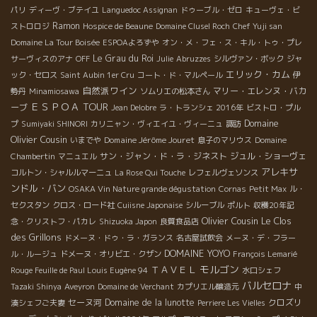
パリ
ディーヴ・ブテイユ
Languedoc Assignan
ドゥーブル・ゼロ
キューヴェ・ビ
Ramon
ストロロジ
Hospice de Beaune
Domaine Clusel Roch
Chef Yuji san
Domaine La Tour Boisée
ESPOAよろずや
オン・メ・フェ・ス・キル・トゥ・プレ
Le Grau du Roi
サーヴィスのアナ
OFF
Julie
Abruzzes
シルヴァン・ボック
ジャ
エリック・カム
ック・セロス
Saint Aubin 1er Cru
コート・ド・マルペール
伊
自然派ワイン
マリー・エレンヌ・バカ
勢丹
Minamiosawa
ソムリエの松本さん
ＥＳＰＯＡ TOUR
ーブ
Jean Delobre
ラ・トランシェ 2016年
ビストロ・プル
Domaine
プ
Sumiyaki SHINORI
カリニャン・ヴィエイユ・ヴィーニュ
諏訪
Olivier Cousin
Domaine Jérôme Jouret
いまでや
息子のマリウス
Domaine
サン・ジャン・ド・ラ・ジネスト
ジュル・ショーヴェ
Chambertin
マニュエル
アレキサ
コルトン・シャルルマーニュ
La Rose Qui Touche
レフェルヴェソンス
ンドル・バン
OSAKA Vin Nature grande dégustation
Cornas
Petit Max
ル・
セクスタン
クロス・ロード社
Cuiisne Japonaise
シルーブル
ポルト
収穫20年記
Olivier Cousin
Le Clos
念・クリストフ・パカレ
Shizuoka Japon
良質食品店
des Grillons
ドメーヌ・ドゥ・ラ・ガランス
名古屋試飲会
メーヌ・デ・フラー
DOMAINE YOYO
ル・ルージュ
ドメーヌ・オリビエ・クザン
François Lemarié
モルゴン
ＴＡＶＥＬ
Rouge Feuille de Paul Louis Eugène 94
水口シェフ
バルセロナ
Tazaki Shinya
Aveyron
Domaine de Verchant
カプリエル醸造元
中
セーヌ河
Domaine de la lunotte
クロズリ
湊シェフご夫妻
Perriere Les Vielles