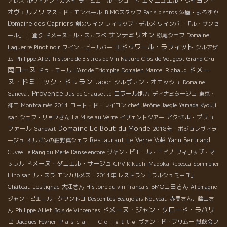
エマニュエル・ウイヨン・
ァレス
ルヴィアン・ガメイ
ラ・ピエール・ショード
オヴェルノワ
マス・ド・モンペール
ＢＭОスタッフ
Paris bistros
酒屋・よろずや
Domaine des Capriers
剣のワイン
フィリップ・デルメ
ワインバー「ル・サンセ
サンテミリオン
ール」
山登り
ドメーヌ・ル・スカラベ
松尾シェフ
Domaine
エドゥワール・ラフィット
Laguerre
Pinot noir
ワイン・ビールバー
ジルアザ
ム
Philippe Aliet
histoire de Bistros de Vin Nature
Clos de Vougeot Grand Cru
南ローヌ
ドメー
ドゥ・モール
L'Arc de Triomphe
Domaien Marcel Richaud
ヌ・ドミニック・ドゥラン
Japon
シルヴァン・オエッシュ
Domaine
Provence
ロワール地方
Ganevat
Jus de Chausette
ディナミタージュ
東京・
神田
Montcalmès 2011
コート・ド・レイヨン
chef Jérôme Jaegle
Yamada Kyouji
アクセル・プリュ
san
シェフ・リョウさん
La Mise au Verre
イヴェントツアー
Domaine Le Bout du Monde
ファール
Ganevat
2018年・ボジョレヴィラ
Restaurant Le Verre Volé
Yann Bertrand
ージュ
オルガンの紺野真シェフ
Cuvee Le Rang du Merle
Danse encore
ジャン・ピエール・ロビノ
フィリップ・マ
ドメーヌ・ダニエル・サージュ
ッフル
CPV Kikuchi Madoka
Rebecca
Sommelier
Hino san
ル・スラ
モンカルメス 2011年
レストラン「ラルシュミーユ」
BMO山田さん
Château Lestignac
大江さん
Histoire du vin francais
Allemagne
ジャン・ピエール・クワントロ
Descombes Beaujolais Nouveau
赤間さん、藤山さ
ドメーヌ・ジャン・クロード・ラパリ
ん
Philippe Alliet
Bois de Vincennes
ュ
Jacques Février
Ｐａｓｃａｌ Ｃｏｌｅｔｔｅ
ヴァン・ド・プリムー
試飲会フ