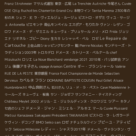
Franz Strohmeier
マサル式選別
東京・広尾
La Trenchée
Autriche
今尾さん
Cuvée
OSE
QV.g
Ruchottes Chamertin Grand Cru
本物ワイン
Tanta Marena
2300年の
杉の木
シェフ・丈
ラ・ヴィエルジュ・ルージュ
ビストロ・オザミ
ヴィユ・サージ
ュ
Antonella
ピエモンテ
南仏モンペイル
エスポア・もりたか
ヴァン・レザン・ゴ
ロワ
ドメーヌ・デ・ザミエル
キューヴェ・プリュサール
メリ・メロ
Frida
ジュリ
Le Repaire de
エナ
リオネル・ゴビー
Diony
生カキ
レシャッペ・ベル ロゼ
Cartouche
Pierre Nicolas
土佐山田ショッピングセンター
鮨
モンドゥーズ・ト
ラディション2003年
トロカデロ
ドメーヌ・カトリーヌ・ベルナール
chef
Mizukuchi
ロリエ
La Noue Blanchard
vendange 2021
2018年・パリ試飲会
アン
後藤アキ子さん
Centre
ギー・ブランシャール
ジュ
cepage Aramon
Valérie
RUE DE LA PESTE
東京銀座
France Foot Championne de Monde
Sebastien
カベルネ フラン
DOMAINE BAPTISTE COUSIN
Dervieux
Paul Gillet
Alsace
中山良則さん
Humbrebrecht
石川さん
リュ・ド・ラ・ペスト
Cave Madeleinne
ト
ゥールーズ
キューヴェ・桜島
サン・ジョゼフ
サンフォニー・テイスティング
ツアー
Château Meylet 2002
メリル・エ・ジェラルディンヌ・クロワジエ
キタノ
ドメーヌ・ジャン・ミシェル・アルキエ
セ店のシェフ
マール
Cuvée Plussard
Sakagami Président TAKAHASHI
Matsui
Kanazawa
ビストロ・ラ・レガラード
BMO Seiko san
プピーユ・アティピ
ケヴィン・デコンブ
ロゼ
ナチュラルワイン
ック
レディー・シャスラ2017年
Selosse Millesime
ドメール・ヴァランタン・ヴ