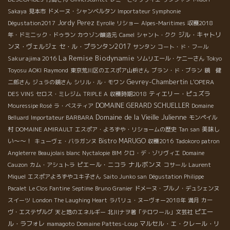
Sakaya
見本市
ドメーヌ・シャンベルタン
Importateur Symphonie
Jordy Perez
Dégustation2017
Eyrolle
リショー
Alpes-Maritimes
収穫2018
ジル・キャトリ
年・ドミニック・ドゥラン
カウゾン醸造元
Camel
シャント・クク
ンヌ・ヴェルジェ
セ・ル・プランタン2017
サンタン
コート・ド・フール
La Remise
Biodynamie
Sakurajima 2016
ソムリエール・ケニーさん
Tokyo
Toyosu AOKI
Raymond
東京荒川区のエスポア山枡さん
ブラン・ド・ブラン
鏡 健
Gevrey-Chambertin
二郎さん
ジュラの鏡さん
シリル・ル・モワン
L'OPERA
ティエリー・ピュズラ
DES VINS
セロス・ミレジム
TRIPLE A
収穫時期2018
DOMAINE GERARD SCHUELLER
Mouressipe Rosé
ラ・ベスティア
Domaine
Domaine de la Vieille Julienne
Belluard
Importateur BARBARA
モンペイル
美味し
村
DOMAINE AMIRAULT
エスポア・よろずや・リショームの歴史
Tan san
い～～！
Bistro MARUGO
キューヴェ・バラガンヌ
収穫2016
Tadokoro patron
Angleterre
Beaujolais blanc
Nyctalopie
BIM
クロ・デ・ゾリヴィエ
Domaine
ナルボンヌ
ピエール・ニコラ
Cauzon
カム・アシュトラ
コサール
Laurent
Miquel
エスポアよろずやユキ子さん
Saito Junko san
Dégustation Philippe
Pacalet
Le Clos Fantine
Septime
Bruno Granier
ドメーヌ・ブルノ・デュシェンヌ
スイーツ
London The Laughing Heart
ラパリュ・ヌーヴォー2018年
満月
カー
ピエー
ヴ・エステザルグ
天と地のエネルギー
北川ナヲ著「テロワール」文芸社
ル・ラフォレ
Domaine Pattes-Loup
マルセル・エ・クレール・リ
mamagoto