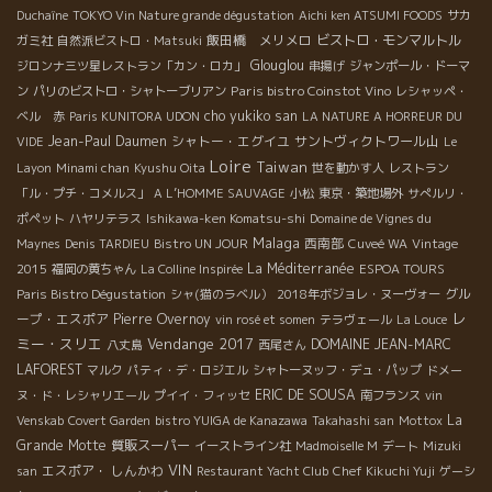
Duchaîne
TOKYO Vin Nature grande dégustation
Aichi ken ATSUMI FOODS
サカ
飯田橋 メリメロ
ビストロ・モンマルトル
ガミ社
自然派ビストロ・Matsuki
Glouglou
ジロンナ三ツ星レストラン「カン・ロカ」
串揚げ
ジャンポール・ドーマ
Paris bistro Coinstot Vino
ン
パリのビストロ・シャトーブリアン
レシャッペ・
cho yukiko san
ベル 赤
Paris KUNITORA UDON
LA NATURE A HORREUR DU
Jean-Paul Daumen
シャトー・エグイユ
サントヴィクトワール山
VIDE
Le
Loire
Taiwan
Layon
Minami chan
Kyushu Oita
世を動かす人
レストラン
「ル・プチ・コメルス」
A L’HOMME SAUVAGE
小松
東京・築地場外
サぺルリ・
ポペット
ハヤリテラス
Ishikawa-ken Komatsu-shi
Domaine de Vignes du
Malaga
西南部
Maynes
Denis TARDIEU
Bistro UN JOUR
Cuveé WA
Vintage
La Méditerranée
2015
福岡の黄ちゃん
La Colline Inspirée
ESPOA TOURS
グル
Paris Bistro Dégustation
シャ(猫のラベル）
2018年ボジョレ・ヌーヴォー
レ
ープ・エスポア
Pierre Overnoy
vin rosé et somen
テラヴェール
La Louce
ミー・スリエ
Vendange 2017
DOMAINE JEAN-MARC
八丈島
西尾さん
LAFOREST
マルク
パティ・デ・ロジエル
シャトーヌッフ・デュ・パップ
ドメー
ERIC DE SOUSA
ヌ・ド・レシャリエール
プイイ・フィッセ
南フランス
vin
La
Venskab
Covert Garden
bistro YUIGA de Kanazawa
Takahashi san
Mottox
Grande Motte
質販スーパー
イーストライン社
Madmoiselle M
デート
Mizuki
VIN
エスポア・ しんかわ
san
Restaurant Yacht Club
Chef Kikuchi Yuji
ゲーシ