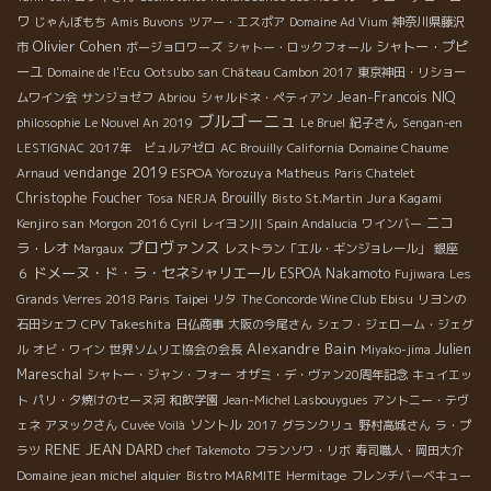
ワ
じゃんぼもち
Amis Buvons
ツアー・エスポア
Domaine Ad Vium
神奈川県藤沢
Olivier Cohen
シャトー・プピ
市
ボージョロワーズ
シャトー・ロックフォール
ーユ
Domaine de l'Ecu
Ootsubo san
Château Cambon 2017
東京神田・リショー
Jean-Francois NIQ
ムワイン会
サンジョゼフ
Abriou
シャルドネ・ペティアン
ブルゴーニュ
philosophie
Le Nouvel An 2019
Le Bruel
紀子さん
Sengan-en
LESTIGNAC
2017年 ビュルアゼロ
AC Brouilly
California
Domaine Chaume
vendange 2019
ESPOA Yorozuya
Arnaud
Matheus
Paris Chatelet
Christophe Foucher
Brouilly
Jura Kagami
Tosa
NERJA
Bisto St.Martin
Kenjiro san
ニコ
Morgon 2016
Cyril
レイヨン川
Spain Andalucia
ワインバー
プロヴァンス
ラ・レオ
Margaux
レストラン「エル・ギンジョレール」
銀座
ドメーヌ・ド・ラ・セネシャリエール
ESPOA Nakamoto
６
Fujiwara
Les
Taipei
Grands Verres 2018 Paris
リタ
The Concorde Wine Club
Ebisu
リヨンの
CPV Takeshita
石田シェフ
日仏商事
大阪の今尾さん
シェフ・ジェローム・ジェグ
Alexandre Bain
Julien
ル
オビ・ワイン
世界ソムリエ協会の会長
Miyako-jima
Mareschal
シャトー・ジャン・フォー
オザミ・デ・ヴァン20周年記念
キュイエッ
ト
パリ・夕焼けのセーヌ河
和飲学園
Jean-Michel Lasbouygues
アントニー・テヴ
ソントル
ェネ
アヌックさん
Cuvée Voilà
2017
グランクリュ
野村高城さん
ラ・プ
RENE JEAN DARD
ラツ
chef Takemoto
フランソワ・リボ
寿司職人・岡田大介
Domaine jean michel alquier
Bistro MARMITE
Hermitage
フレンチバーベキュー