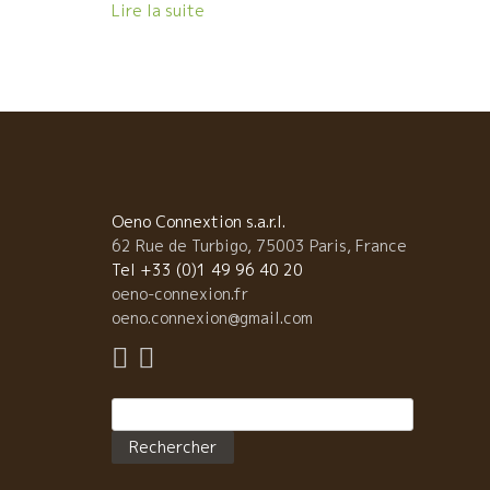
た。 そして、ここまで進むとやっぱり太陽を感じ
Lire la suite
ワインが飲みたくなる。 『チョット、南のワインが飲
たい。』とゴーさんに云うと、これが出てきました。 
ングドック地方のこれまた、やさしい人間Alainアラン
造るやさしい果実味タップリのワイン、 Mouressipe
レシップ醸造のGalapiaガラピアを開けた。 葡萄房丸
と発酵槽に仕込むセミ・マセラッション・カルボニッ
醸造独特のホワットした果実味 が心地良い。 来週、日
のシェフのグループと訪問することになっています。
しみだ！ そして、最後は、グッと南に下りてスペ
Oeno Connextion s.a.r.l.
ンはカタルーニャのMas Pellisserマス・ペリセール
62 Rue de Turbigo, 75003 Paris, France
の白を開けた。 今は、瞬時に世に知れ渡ってしまった
Tel +33 (0)1 49 96 40 20
醸造家Oriol Artigasオリオル・アルティガス。 人の
oeno-connexion.fr
ンも群を抜いてトビッキリ佳い。 La Rumberaラ・ラ
oeno.connexion@gmail.com
ベラを開けた。もう最後にスカット、すべてをクリア
してくれました。 これまた、来週、訪問予定。 イヤー
気持ちよく飲まさせていただきました。有難う、ゴー
Rechercher :
ん。