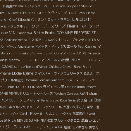
ド優勝2018年
レシャッペ・ベル
l'Estrada
Poupille Côtes de
rce
LA CAVE D’ESTEZARGUES
ケヴィン・デコンブ
Jean-Pierre
モルゴン村
ucher
Chef Kikuchi Yuji
タンキエット・ママン
ル・タン・デ・スリーズ
Fleurie
ローム・ジェグル
ドメーヌ・ア
VIN
Bistro Brutal
DOMAINE FREDERIC ET
TOUR
Cuveé WA
ク
Antoine Aréna
エスポア・しんかわ
セ・ル・プランタン2016
ク
マ
ール・ベール
Angleterre
ドメーヌ・ド・レグリエール
Paul
Cannes
Station Shinosaka
シャトー・ラッソル
マス・ロー2013年
Pizzeria
小松屋
Nadja
Mottox
コート・ド・マルペール
ペシェミニヨン
アノ
メ
OZONO san
Le Temps d'Aimer
Château Cheval Blanc
Franz
omaine Elodie Balme
B.B.B. ボ
ワインバー・ヴィノヴェリータス
カプリエル醸造元
Domaine Jérôme Guichard
ドメーヌ・ステファニ
ラピエール家
アー
Denis TARDIEU
LIN san
OFF
Hoshino Resort
GAN chan
OPHE PEYRUS
リムー
トゥールーズ
Yo chan
Canigou
・パスカル・シモヌッティ
女子会
Le Clos
Paris bistro Roba Seria
ルボ・キュルトゥ
ドメーヌ・レグリエール
大近の久米さん
東京・豊
la Romanée-Conti
ドメーヌ・サルナン・ベリュ
萬屋酒店
Event
萬谷シェフ
de
米沢
LA REVUE DU VIN FRANCE
ブルノ・グラニエ
ジュラ
クロズリー・デ・ムシ
ピノ
ＡＯＣ組織
ミズキさん
俊さん