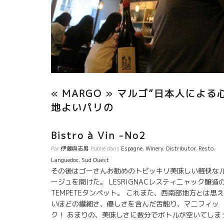
« MARGO » マルゴ”日本人による
地よいパリの
Bistro à Vin -No2
Par
伊藤與志男
Publié dans
Espagne
,
Winery
,
Distributor
,
Resto
,
Languedoc
,
Sud Ouest
その後はゴーさんお勧めのトビッキリ美味しい軽快な
ージュを開けた。 LESRIGNACレスティニャック醸造
TEMPETEタンペット。 これまた、西南部地方とは思
いほどの繊細さ、優しさを含んだ舌触り、マニフィッ
ク！ あまりの、美味しさに数分でボトルが空いてしま