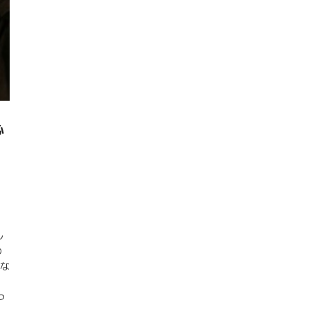
心
ル
の
えな
っ