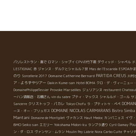
る
み
ラ
が
ム
ご
ク
本
楽
イ
パリレストラン・奏で
ロマン・シャプイ
CPVの竹下君
ダヴィッド・シャペル
ド
醸造
LESTIGNAC
赤
ジャンヌ・ダルクとシャルル７世
Mas de l'Escarida
ESPOAか
名
PARTIDA CREUS
のり
Domaine Catherine Bernard
Sorcellerie 2017
川村
ワイ
ア・よろずやツアー
Daikin Kume-san
Hotel BOMA
クロ・デ・ヴィーニュー
ン
Marseilles
DomainePhilippeTessier
Provoke
ジュリアンヌ
restaurent Chateau
に
ーハン酒販店・石橋さん
vin du sabre
プティ・マックス
シャルルド・ゴール
サ
、
クリストッフ・パカレ
DOMAIN
Sancerre
Tokyo Chofu
ラ・プティトゥ・ペペ
さ
DOMAINE NICOLAS CARMARANS
Bistro Simba
ーヌ・オー・ブリュガス
Mantani
イヴ
Domaine de Montgilet
ヴァカンス
Haut Medoc
カンパニェス
BMO Seiko san
Pou
エミリー
Yokohama Midori-ku
ランブラ通り
Cyril
Gamay
ン・ダ・ロス
ヴァンサン・ムラン
Moulin Pey Labrie
Nora
Carbo Culte
チャリ