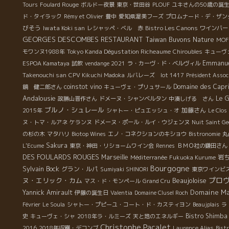
Tours
Foulard Rouge
ボルドー夜景
東京・世田谷
PLOUF
ユキさんの50歳の誕
ド・タイラック
Rémy et Olivier
豊中
愛知県渥美フーズ
プロムナード・デ・ザン
びそう
Iwata Koki san
Bistro Les Canons
レシャッペ・ベル 赤
ワインバー
GEORGES DESCOMBES
RESTAURANT
Taiwan Buvons Nature
MOF 
Tokyo Kanda Dégustation Richeaume
モワンヌ1988年
Chiroubles
キューヴ
Emmanuel
ESPOA Kamataya
試飲
vendange 2021
ラ・カーヴ・ド・ベルヴィル
Takenouchi san
CPV Kikuchi Madoka
ルバレーズ lot 1417
Président Assoc
coinstot vino
Domaine des Capr
鏡 健二郎さん
キューヴェ・プリュサール
Andalousie
Le G
故勝山晋作さん
ドメーヌ・シャンベルタン
中湊しげる さん
ブルノ・シュレール
加藤さん
2015年
シャトー・ピュエッシュ・オ
Le Clos
ヌ・トマ・ルアネ
ケランヌ
ドメーヌ・ポール・ルイ・ウジェンヌ
Nuit Saint Ge
の杉の木
マタハリ
Biotop Wines
エノ・コネクションのキショウ
Bistronomie
丸
Sakura
L'Ecume
東京・神田・リショームワイン会
Rennes
ＢＭＯ社の鎌田さん
DES FOULARDS ROUGES
Marseille
岩
Méditerranée
Fukuoka Kurume
Bourgogne
Sylvain Bock
グラン・ルパ
Sumiyaki SHINORI
東京ワインビ
プロ
ヌ・エリック・カム
Beaujoloise
マス・ド・モンペール
Grand Cru
Domaine M
Yannick Amirault
伊藤の誕生日
Valentia
Domaine Clusel Roch
Février
Le Soula
シャトー・プピーユ・コート・ド・カスティヨン
Beaujplais
ラ
Bistro Shimba
史
キューヴェ・シャ
2018年ラ・ルミーズ
天と地のエネルギー
Christophe Pacalet
2016
2018年収穫・デコンブ
Laurence Alias
Bist