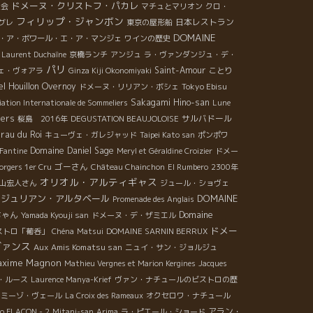
ドメーヌ・クリストフ・パカレ
生会
マチュとマリオン
クロ・
フィリップ・ジャンボン
日本レストラン
グレ
東京の屋形船
DOMAINE
・ア・ボワール・エ・ア・マンジェ
ワインの歴史
Laurent Duchaîne
京橋ランチ
アンジュ
ラ・ヴァンダンジュ・デ・
パリ
Saint-Amour
ェ・ヴォアラ
Ginza Kiji Okonomiyaki
ことり
 Houillon Overnoy
Tokyo Ebisu
ドメーヌ・リリアン・ボシェ
Sakagami Hino-san
iation Internationale de Sommeliers
Lune
iers
サルバドール
桜島 2016年
DEGUSTATION BEAUJOLOISE
rau du Roi
キューヴェ・ガレジャッド
Taipei Kato san
ポンポワ
Domaine Daniel Sage
 Fantine
Meryl et Géraldine Croizier
ドメー
ゴーさん
orgers 1er Cru
Château Chainchon
El Rumbero
2300年
オリオル・アルティギャス
山宏人さん
ジュール・ショヴェ
ジュリアン・アルタベール
DOMAINE
Promenade des Anglais
Domaine
ちゃん
Yamada Kyouji san
ドメーヌ・デ・ザミエル
ドメー
ストロ「葡呑」
Chéna
Matsui
DOMAINE SARNIN BERRUX
ヴァンス
Aux Amis Komatsu san
ニュイ・サン・ジョルジュ
axime Magnon
Mathieu Vergnes et Marion Kergines
Jacques
・ルース
Laurence Manya-Krief
ヴァン・ナチュールのビストロの歴
ミーゾ・ヴェール
La Croix des Rameaux
オクセロワ・ナチュール
アラン・
ro FLACON - 2
Mitani-san
Arima
ラ・ピエール・ショード