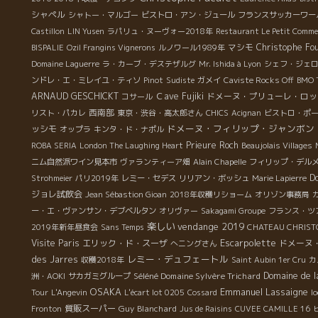
シャペル
シャトー・マルゴー
ビストロ・アン・ジュール
フランスサッカーワール
Castillon
LIN Yusen
ラパリュ・ヌーヴォー2018年
Restaurant Le Petit Comme
マシモ
Christophe Fo
BISPALIE
Ozil Frangins Vignerons
ルノワール1989年
Domaine Laguerre
ラ・カーブ・デステザルグ
Mr. Ishida à Lyon
シェフ・ジェ
ンドレ・エ・ミレイユ・ティソ
Pinot
Sudiste
ガメイ
Caviste Rocks Off
BMO 
ARNAUD GESCHICKT
Ｃave Fujiki
ドメーヌ・プリューレ・ロッ
コサール
西南部
リスト・パカレ
東京・渋谷・高太郎さん
CHICS
Acignan
ビストロ・ポ
ドメーヌ・フィリップ・ジャンボン
ッシモ
オップラ
キンタ・ド・ナポル
Prieure Roch
ROBA SERIA
London The Laughing Heart
Beaujolais Villages
ニム自然派ワイン見本市
ヴァランティーア畑
Alain Chapelle
フィリップ・デル
D
Strohmeier
パリ2019年
レミー・セデス
リリアン・ボッシュ
Marie Lapierre
ジョレ試飲会
Jean Sébastion Gioan
2018年収穫リショーム
オリゾン事務局
ー・エ・ヴァンサン・デブベルタン
オリヴァー
Sakagami Groupe
フランス・ツ
楽しい
vendange 2019
2019年新年昼食会
Sans Temps
CHATEAU CHRIST
Escarpolette
Visite Paris
エリック・ド・スーザ
ドメーヌ
へニングさん
レミー・デュフェートル
des Jarres
収穫2018年
Saint Aubin 1er Cru
カ
Séléné Domaine Sylvère Trichard
Domaine de 
洲・AOKI
サカガミグループ
OSAKA
Emmanuel Lassaigne
Tour
L'Angevin
L'écart lot 0205
Cossard
Io
質販スーパー
Guy Blanchard
Fronton
Jus de Raisins
CUVEE CAMILLE 16