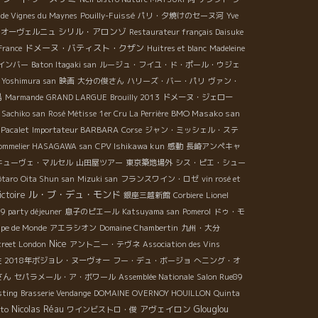
 de Vignes du Maynes
Pouilly-Fuissé
パリ・夕焼けのセーヌ河
Yve
シリル・アロンゾ
オーヴェルニュ
Restaurateur français Daisuke
ドメーヌ・バティスト・クザン
France
Huitres et blanc
Madeleine
インバー
Baton Itagaki san
ルージュ・フイユ・ド・ポール・ウジェ
 Yoshimura san
映画
大分の俊さん
ハリーズ・バー・パリ
ヴァン・
島
Marmande
GRAND LARGUE
Brouilly 2013
ドメーヌ・ジェロー
BMO Masako san
Sachiko san
Rosé Métisse
1er Cru La Perrière
 Pacalet
Importateur BARBARA
Corse
ジャン・ミッシェル・ステ
Sommelier HASAGAWA san
CPV Ishikawa kun
感動
長崎アンペキャ
キューヴェ・マルセル
山田屋ツアー
東京築地場外
シス・ピエ・シュー
ôtaro
Oita Shun san
Mizuki san
フランスワイン・ロゼ
vin rosé et
ル・ブ・デュ・モンド
ctoire
銀座三越新館
Corbiere
Lionel
9 party déjeuner
息子のピエール
Katsuyama san
Pomerol
ドゥ・モ
pe de Monde
アエラシオン
Domaine Chambertin
九州・大分
Nice
treet London
アントニー・テヴネ
Association des Vins
佐
2018年ボジョレ・ヌーヴォー
フー・デュ・ボージョ
へニング・オ
さん
セパラメール・ア・ボワール
Assemblée Nationale
Salon Rue89
sting
Brasserie Vendange
DOMAINE OVERNOY HOUILLON
Quinta
Nicolas Réau
アヴェイロン
Glouglou
to
ワインビストロ・俊