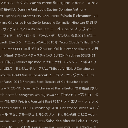
Bourgone
x 2018
ル・タジンヌ
Galapia
Phenix
マルティーヌ
サン
Domaine Anthony
佐竹裕子さん
Domaine Paul Louis Eugène
Laforest Nouveau 2018
Sylvain Richeaume
シェフ鈴木洋治
フロ
Olivier de Nice
福岡
Homme
Cuvée Baragane
Sommelier Hino san
ジ
オリヴィエ・
ドゥニ・ペノ
Seine
・ヴィヴィエンヌ
La Perrière
ーフェアー
ビストロ・ラ・パール・デ・ザンジュ
桜島2016
ピエー
cault
ローラン・バニョルの来日2018年
Yaoyu
Clos de Taillac
ＢＭО
ト
La Grande Motte
Laurent FELL
串揚げ
Cézanne
剣のワイン
西
on Minet
ブラインドテースティング
BUNON
Matthieu BOUCHET
の山田さん
Mouressipe Rosé
アグヤーナ村
フランソワ・リボ
47 リ
ん
VINISUD
セロス・ミレジム
ジル・アザム
Thibaut
Domaine La
ムーラン・ナ・ヴァン
e couple ARAKI
Vin Jaune
Anouk
ローラ
onfianza 2016
François Ecot
Repaire et Cartouche
street
キューズ
COMIC
Domaine Catherine et Pierre Breton
世界遺産旧ボル
ビストロ・ポ
ート・テール
Kanagawa ken Fujisawa shi
戸田シェフ
ー
ティエリー・フォレス
侘び寂び
Frédéric Pourtalié
Rosé PETAR
ns des Moines
SOPEXA
Venddange 2018 Christophe Pacalet
ＡＣブ
ルトル
ラピエール・
アセンブラージュ
シモンヌサン・ドゥランの母
Salon des Vins de Loire
ameua Ivre
うぐいす
Abruzzes
レンヌ村
ァン・ドゥ・メザミ
Neil
Bistro Nature MATSUKI
肉
ゲシクト
タ