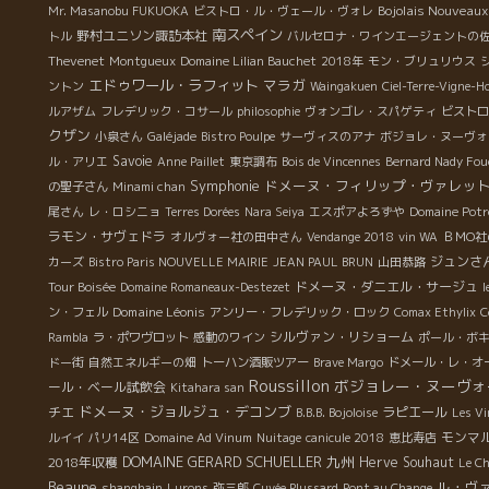
Bojolais Nouveau
Mr. Masanobu FUKUOKA
ビストロ・ル・ヴェール・ヴォレ
南スペイン
野村ユニソン諏訪本社
トル
バルセロナ・ワインエージェントの
Thevenet
Montgueux
Domaine Lilian Bauchet
2018年
モン・ブリュリウス
エドゥワール・ラフィット
マラガ
ントン
Waingakuen
Ciel-Terre-Vigne-
ルアザム
フレデリック・コサール
philosophie
ヴォンゴレ・スパゲティ
ビストロ
クザン
小泉さん
Galéjade
Bistro Poulpe
サーヴィスのアナ
ボジョレ・ヌーヴォ
Savoie
ル・アリエ
Anne Paillet
東京調布
Bois de Vincennes
Bernard Nady Fou
Symphonie
ドメーヌ・フィリップ・ヴァレッ
の聖子さん
Minami chan
尾さん
レ・ロシニョ
Terres Dorées
Nara Seiya
エスポアよろずや
Domaine Potr
ラモン・サヴェドラ
オルヴォー社の田中さん
Vendange 2018
vin WA
ＢＭО社
ジュンさ
カーズ
Bistro Paris NOUVELLE MAIRIE
JEAN PAUL BRUN
山田恭路
ドメーヌ・ダニエル・サージュ
Tour Boisée
Domaine Romaneaux-Destezet
l
Domaine Léonis
ン・フェル
アンリー・フレデリック・ロック
Comax Ethylix
C
シルヴァン・リショーム
Rambla
ラ・ポワヴロット
感動のワイン
ポール・ボ
ドー街
自然エネルギーの畑
トーハン酒販ツアー
Brave Margo
ドメール・レ・オ
Roussillon
ボジョレー・ヌーヴォ
ール・ベール試飲会
Kitahara san
ドメーヌ・ジョルジュ・デコンブ
チエ
ラピエール
B.B.B. Bojoloise
Les Vi
モンマ
ルイイ
パリ14区
Domaine Ad Vinum
Nuitage
canicule 2018
恵比寿店
DOMAINE GERARD SCHUELLER
九州
2018年収穫
Herve Souhaut
Le Ch
Beaune
ル・ヴ
shanghain
Lurons
弥三郎
Cuvée Plussard
Pont au Change