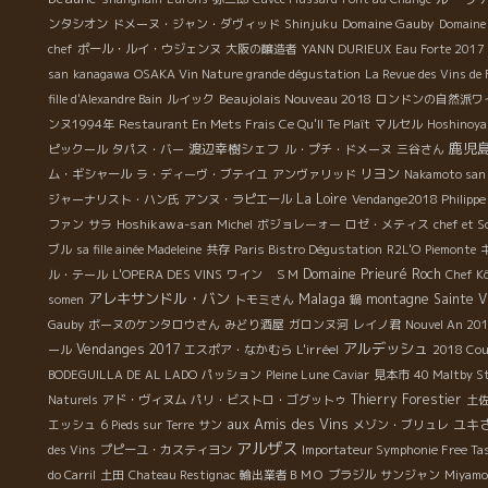
Domaine Gauby
ンタシオン
ドメーヌ・ジャン・ダヴィッド
Shinjuku
Domaine
chef
ポール・ルイ・ウジェンヌ
大阪の醸造者
YANN DURIEUX
Eau Forte 2017
san
kanagawa
OSAKA Vin Nature grande dégustation
La Revue des Vins de 
Beaujolais Nouveau 2018
fille d'Alexandre Bain
ルイック
ロンドンの自然派ワ
ンヌ1994年
Restaurant En Mets Frais Ce Qu'Il Te Plaît
マルセル
Hoshinoya
鹿児
渡辺幸樹シェフ
ピックール
タパス・バー
ル・プチ・ドメーヌ
三谷さん
リヨン
ム・ギシャール
ラ・ディーヴ・ブテイユ
アンヴァリッド
Nakamoto san
La Loire
ジャーナリスト・ハン氏
アンヌ・ラピエール
Vendange2018 Philippe
Hoshikawa-san
ファン
サラ
Michel
ボジョレーォー
ロゼ・メティス
chef et 
ブル
sa fille ainée Madeleine
共存
Paris Bistro Dégustation
R2L'O
Piemonte
Domaine Prieuré Roch
ル・テール
L'OPERA DES VINS
ワイン ＳＭ
Chef K
アレキサンドル・バン
Malaga
montagne Sainte Vi
somen
トモミさん
鍋
Gauby
ボーヌのケンタロウさん
みどり酒屋
ガロンヌ河
レイノ君
Nouvel An 201
アルデッシュ
Vendanges 2017
L'irréel
ール
エスポア・なかむら
2018 Cou
BODEGUILLA DE AL LADO
パッション
Pleine Lune
Caviar
見本市
40 Maltby S
Thierry Forestier
Naturels
アド・ヴィヌム
パリ・ビストロ・ゴグットゥ
土
aux Amis des Vins
ユキ
エッシュ
6 Pieds sur Terre
サン
メゾン・ブリュレ
アルザス
des Vins
プピーユ・カスティヨン
Importateur Symphonie Free Ta
do Carril
土田
Chateau Restignac
輸出業者ＢＭＯ
ブラジル
サンジャン
Miyamo