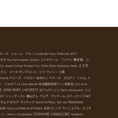
メーヌ・ショーム・アルノ
Cuvee des Fous
Millesime 2017
焼き鳥・し
またや
Feu Katsuyama
Zinzins
コスタドール・フォアン
エスポ
さん
Aloxe Corton Premier Cru
Côtes Rotie
Domaine Sabre
・デュ・メイヌ
モンマルトル・ビス
サンソー
上海
briand
ドメーヌ・アミロー
谷井さん
ドメーヌ・エロディ・バルム
ト
ン・ジョゼフ
La Cave Apicole
名古屋自然派ワイン試飲会
La Corse
E JEAN-MARC LAFOREST
北アルデッシュ
Paris restaurant
ドメ
Chef
GT
シューディスト
勝山さん
アルプ・マリティム
メティス17
Narbonne
・カムドボルド
ガイヤック
Gault & Millau
Tan san
pille
La Robe et le Palais
QV.g
北浜フレンチ
ヴィニョブル・エリオ
DOMAINE L'ANGLORE
ティー
Kenny
Strohmeier
Ishibashi