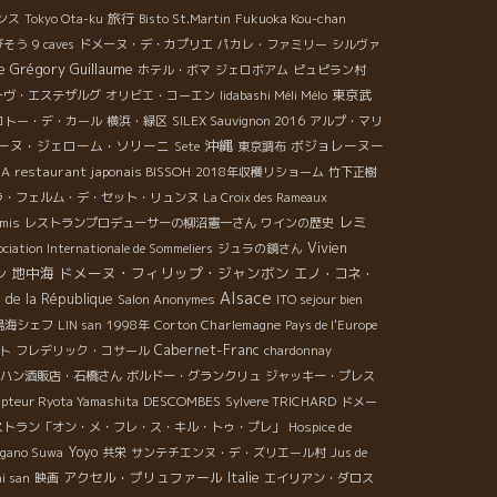
旅行
ンス
Tokyo Ota-ku
Bisto St.Martin
Fukuoka Kou-chan
びそう
9 caves
ドメーヌ・デ・カプリエ
パカレ・ファミリー
シルヴァ
e Grégory Guillaume
ホテル・ボマ
ジェロボアム
ピュピラン村
東京武
ーヴ・エステザルグ
オリビエ・コーエン
Iidabashi Méli Mélo
コトー・デ・カール
横浜・緑区
SILEX Sauvignon 2016
アルプ・マリ
沖縄
ーヌ・ジェローム・ソリーニ
ボジョレーヌー
Sete
東京調布
restaurant japonais BISSOH
RA
2018年収穫リショーム
竹下正樹
ラ・フェルム・デ・セット・リュンヌ
La Croix des Rameaux
レミ
Amis
レストランプロデューサーの柳沼憲一さん
ワインの歴史
Vivien
ciation Internationale de Sommeliers
ジュラの鏡さん
地中海
ドメーヌ・フィリップ・ジャンボン
エノ・コネ・
ン
Alsace
e de la République
Salon Anonymes
ITO sejour bien
Corton Charlemagne
鳥海シェフ
LIN san
1998年
Pays de l'Europe
Cabernet-Franc
ト
フレデリック・コサール
chardonnay
ハン酒販店・石橋さん
ボルドー・グランクリュ
ジャッキー・プレス
DESCOMBES
lpteur Ryota Yamashita
Sylvere TRICHARD
ドメー
ストラン「オン・メ・フレ・ス・キル・トゥ・プレ」
Hospice de
Yoyo
gano Suwa
共栄
サンテチエンヌ・デ・ズリエール村
Jus de
アクセル・プリュファール
Italie
i san
映画
エイリアン・ダロス