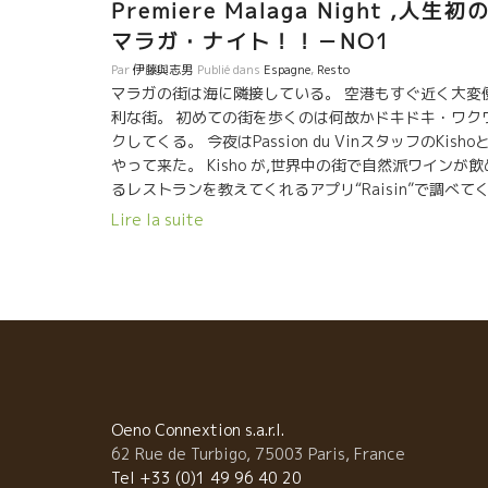
Premiere Malaga Night ,人生初
マラガ・ナイト！！－NO1
Par
伊藤與志男
Publié dans
Espagne
,
Resto
マラガの街は海に隣接している。 空港もすぐ近く大変
利な街。 初めての街を歩くのは何故かドキドキ・ワク
クしてくる。 今夜はPassion du VinスタッフのKisho
やって来た。 Kisho が,世界中の街で自然派ワインが飲
るレストランを教えてくれるアプリ“Raisin”で調べて
れた。 マラガにも自然派ワインが飲めるビストロがあ
Lire la suite
とのこと。 ホテルから２キロほどとのこと、街の探索
兼ねて歩くことにした。 ここアンダルシア地方にはス
インの奥深い歴史が詰まっている。 北アフリカに近く
百年に渡ってイスラム人とスペイン人が共に住んでい
た。 この二つの文化が混在してアンダルシア文化が形
されてきた。 食の中にも、建物にも大きく影響して溶
込んでいる。 建築物もオリエンタルっぽいものが多い
同じラテン系のフランス、イタリアとは異質の文化が
る。 Kishoの先導で街の中心を歩く。 アンダルシアの
Oeno Connextion s.a.r.l.
食は遅い。 １０時ごろからレストランが込んで来る。 
62 Rue de Turbigo, 75003 Paris, France
ラスで簡単なものを食べながら楽しむタパス・バーが
Tel +33 (0)1 49 96 40 20