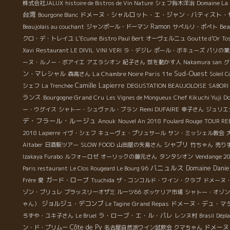
株式会社JALUX
histoire de Bistros de Vin Nature
シェフ鈴木洋治
Domaine La 
台湾
ドメーヌ・シャルロット・エ・ジャン・バティスト・
Bourgone Blanc
Ramon
Bea
Beaujolais au couchant
ジャンポール・ドーマン
サぺルリ・ポぺト
クロ・デ・トレイユ
L'Ecume
Bistro Paul Bert
オーヴェルニュ
Goutte d’Or
To
Xavi
Restaurant LE DIVIL
VINI VERI
ラ・デジレ
ポール・ボキューズ
パリの葉
ーヌ・ルノー・ボアイエ
アエラシオン
紀子さん
世を動かす人
Nakamura san
グ
Sud-Ouest
ン・マレシャル
La Chambre Noire Paris 11e
森高さん
Soleil 
Camille Lapierre
シェフ
La Trenchée
DEGUSTATION BEAUJOLOISE
SABORI 
ランス
Bourgogne Grand Cru
Les Vignes de Mongueux
Chef Kikuchi Yuji
Do
Remi DUFAIRE
ー・ウグイス
シャトー・シュヴァル・ブラン
幸子さん
ジュリエ
デ・フラール・ルージュ
Anouk
Nouvel An 2018
Foulard Rouge
TOUR RE
2018 Lapierre
イヴ・シェフ
キューヴェ・プリュサール
サン・ミッシェル教会
シャブリ
Altaber
日酒販ツアー
SLOW FOOD
山田屋の矢島さん
竹ちゃん
売り
Vendange 20
Izakaya Furabo
ルフォーロゼ
オーリックの藤元さん
タンタシオン
バニュルス
Domaine Danie
Paris restaurant
Le Clos Rougeard Le Bourg 96
ガード・ローブ
Frère
愛
Tsuchida
ザ・コンコルド・ワイン・クラブ
ドメーヌ
ゾン・ブリュレ
ブラッスリーオザミ
ルーツ66
ボッケリア市場
シャトー・オゾン
ジョルジュ・デコンブ
Grand Repas
ドメーヌ・デュ・マ
ゃん）
Le Tagine
ラ・ローブ・エ・ル・パレ
ろずや・ユキ子さん
Le Bruel
レンヌ村
Brasil
Dépl
Côte de Py
ドメーヌ
ン・ド・プリムー
名古屋自然派ワイン試飲会
クマちゃん