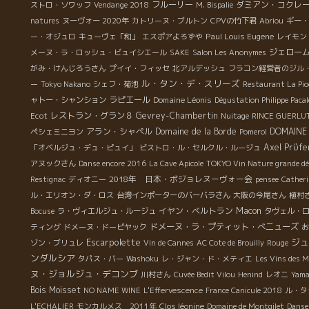
フルーリー
ダミアン・コクレ
ストロ・ソワッフ
Vendange 2018
M. Bispalie
natures
ヌーヴォー 2020年
カトリーヌ・ブルトン
CPVの竹下君
Abriou
ギー・
Paul Louis Eugene
ー・オジュロ
キューヴェ「和」
エスポアよろずや
レイモン
ジェロー
メーヌ・ラ・ロッシュ・ビュイシエール
SAKE
Salon Les Anonymes
がみ・けんじろうさん
プイイ・フィッセ
北アルデッシュ
フラコン経営者のジル
ル・タン・デ・スリーズ
ー
Tokyo Nakano
シェフ・菊池
Restaurant La Pio
ラピエール
Domaine Léonis
ャトー・シャンション
Dégustation Philippe Pacal
レストラン・グラン８
Gevrey-Chambertin
Ecot
Nuitage
RINCE GUERLU
アラン・シャペル
Domaine de la Borde
DOMAINE
ペシェミニヨン
Pomerol
Axel Prϋfe
「オベルジュ・デュ・ピュイ」
ビストロ・ル・セルクル・ルージュ
アヌックさん
Danse encore 2016
La Cave Apicole
TOKYO Vin Nature grande d
2018年 日本・ボジョレヌーヴォー会
Restignac
ディオニー
pensee
Catheri
ル・エリオン・ダ・ロス
台湾インポーターのバーバラさん
大阪の今尾さん
植村
イヤン・ベルトラン
Macon
Bocuse
ラ・ヴィエルジュ・ルージュ
タヴェル・
ドメーヌ・ラ・プティット・べニューズ
ティング
ドメーヌ・ドーピヤック
お
Escarpolette
ジュ
ゾン・ブリュレ
Vin de Cannes
AC Cote de Brouilly
Rouge
ンダルシア
タパス・バー
Washoku
レ・ジャン・ド・メティエ
Les Vins des M
ヌ・ジョルジュ・デコンブ
川村さん
Cuvée Bedit Vilou
Henind
レオニ
Yama
Bois Moisset
NO NAME WINE
L'Effervescence
France Canicule 2018
ル・タ
L'ECHALIER
モンカルメス 2011年
Clos léonine
Domaine de Montgilet
Danse