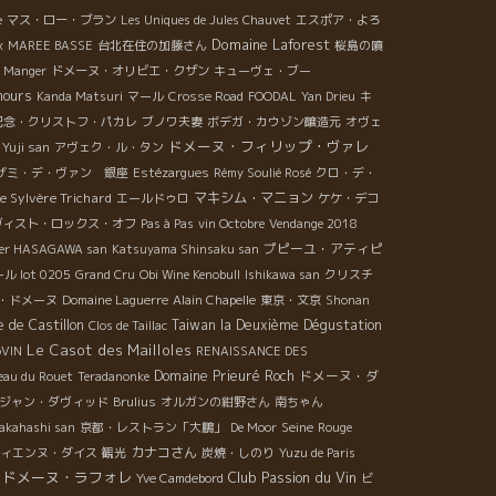
e
マス・ロー・ブラン
Les Uniques de Jules Chauvet
エスポア・よろ
Domaine Laforest
x
MAREE BASSE
台北在住の加藤さん
桜島の噴
a Manger
ドメーヌ・オリビエ・クザン
キューヴェ・ブー
mours
Kanda Matsuri
マール
Crosse Road
FOODAL
Yan Drieu
キ
記念・クリストフ・パカレ
ブノワ夫妻
ボデガ・カウゾン醸造元
オヴェ
ドメーヌ・フィリップ・ヴァレ
 Yuji san
アヴェク・ル・タン
ザミ・デ・ヴァン 銀座
Estézargues
Rémy Soulié Rosé
クロ・デ・
e Sylvère Trichard
マキシム・マニョン
エールドゥロ
ケケ・デコ
ヴィスト・ロックス・オフ
Pas à Pas
vin Octobre
Vendange 2018
プピーユ・アティピ
lier HASAGAWA san
Katsuyama Shinsaku san
 lot 0205
Grand Cru
Obi Wine Kenobull
Ishikawa san
クリスチ
・ドメーヌ
Domaine Laguerre
Alain Chapelle
東京・文京
Shonan
e de Castillon
Taiwan la Deuxième Dégustation
Clos de Taillac
Le Casot des Mailloles
6VIN
RENAISSANCE DES
Domaine Prieuré Roch
ドメーヌ・ダ
eau du Rouet
Teradanonke
ジャン・ダヴィッド
Brulius
オルガンの紺野さん
南ちゃん
Seine
akahashi san
京都・レストラン「大鵬」
De Moor
Rouge
カナコさん
ィエンヌ・ダイス
観光
炭焼・しのり
Yuzu de Paris
ドメーヌ・ラフォレ
Club Passion du Vin
Yve Camdebord
ビ