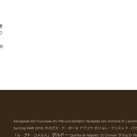
の
便
ワ
と
め
く
る
を
ペ
何
成
け
。
あ
夕
Kanagawa ken Fujisawa shi
Maruya Gardens Yanagida san
Antoine et Lauren
テ
tasting RAW 2018
オスピス・ド・ボーヌ
アブリウ
ボジョレ・クリストフ・パ
い
ボルドー
「ル・プチ・コメルス」
Quinta de Napoles
St Chinian
タカムラ
Mo