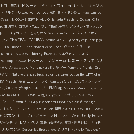
ドメーヌ・ド・ラ・ヴィエイユ・ジュリアンヌ
ストロ「葡呑」
Les Pénitentes
リ・ベルヴィル
藤丸
ラ・トランシェ
Imao-san
Le
Go san
YA san
NICOLAS BERTIN
ALLIQ Hamada President
Oita
ard
北原さん
寿司屋・Yuzu
サラ
門脇紀子さん
アンドレ・オステルタ
トロ・ユイガ
マチュとマリオン
Sakagami Groupe
ブノワ
イオデ
コ
CHÂTEAU CAMBON
ランス
Nouvel An 2019 party déjeuner
竹澤
Côte de
11
La Cuvée du Chat
Nozaki Wine Shop
ゲシクト
Thierry Puzelat
is KUNITORA UDON
シルヴァン・レスポー
ドメーヌ・リショーム
レミー・スリエ
さん
Poupille 2008
金沢
Andalousie
ツアー
岡さん
Montmartre Bis
Pommard Premier Cru
日本
La Dive Bouteille
chef
A Vin Nature grande dégustation
ニコラ・レオ
ADA
Mas del Périé
Konno de Organ
シルヴァン・ディ
BMO 社
ン・ジョアン
ポンポン・ルージュ
Davide et Piera
ビストロノ
MAS ROUANET
LEONIS
自然派ワインショップ
フランス・ツアー
ヨン
Le Clown Bar
Guy Blanchard
Pinot Noir 2016
Marugo
ム
キンタ・ド・カリーユ
St Emilion
関西
AU P'TIT BON-HEUR
2018
ャンボン
Nice
Jordy Perez
キューヴェ・パッション
GAR'O'VIN
マルク・ぺノ
ジャンテ
故勝山晋作さん
東京・世田谷区・ナカモ
ナルボンヌ
リ
Corton les Bressandes
クリスト・パカレ
Toda chef