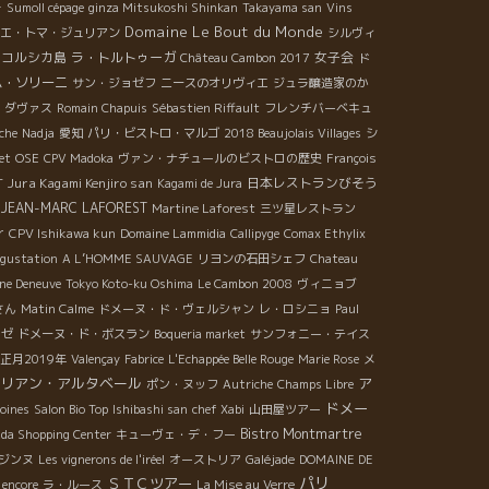
ー
Sumoll cépage
ginza Mitsukoshi Shinkan
Takayama san
Vins
Domaine Le Bout du Monde
エ・トマ・ジュリアン
シルヴィ
コルシカ島
ラ・トルトゥーガ
女子会
Château Cambon 2017
ド
ム・ソリーニ
サン・ジョゼフ
ニースのオリヴィエ
ジュラ醸造家のか
・ダヴァス
Romain Chapuis
Sébastien Riffault
フレンチバーベキュ
che
Nadja
愛知
パリ・ビストロ・マルゴ
2018 Beaujolais Villages
シ
et
OSE
CPV Madoka
ヴァン・ナチュールのビストロの歴史
François
Jura Kagami Kenjiro san
日本レストランびそう
T
Kagami de Jura
 JEAN-MARC LAFOREST
Martine Laforest
三ツ星レストラン
r
CPV Ishikawa kun
Domaine Lammidia
Callipyge
Comax Ethylix
égustation
A L’HOMME SAUVAGE
リヨンの石田シェフ
Chateau
ne Deneuve
Tokyo Koto-ku Oshima
Le Cambon 2008
ヴィニョブ
さん
Matin Calme
ドメーヌ・ド・ヴェルシャン
レ・ロシニョ
Paul
ロゼ
ドメーヌ・ド・ボスラン
Boqueria market
サンフォニー・テイス
正月2019年
Valençay
Fabrice
L'Echappée Belle Rouge
Marie Rose
メ
リアン・アルタベール
ア
ポン・ヌッフ
Autriche
Champs Libre
ドメー
oines
Salon Bio Top
Ishibashi san
chef Xabi
山田屋ツアー
Bistro Montmartre
da Shopping Center
キューヴェ・デ・フー
ジンヌ
Les vignerons de l'iréel
オーストリア
Galéjade
DOMAINE DE
パリ
ＳＴＣツアー
 encore
ラ・ルース
La Mise au Verre