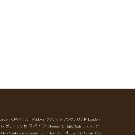
ce Joly
CPV Kikuchi Madoka
サンジャン
アンヴァリッド
London
スペイン
ボワ・モワセ
カレ
Chenas
石川県小松市
レストラン
レ・ぺニタント
ttox Osaka siège sociale
Saint Jean
Olivar
ビス