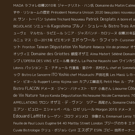
Domaine du Matin Calm
MADA
ラフォレ収穫2018年
ジャーナリスト・ハン氏
Président Nomura Unison
ずや・リショームの歴史
2020 beaujolais nouveau
Patrick Desplats
サン・トーバン
火
Sylvère Trichard Nouveau
A boire et 
Kagoshima
ブルノ・シュレール
Bistro Trois A
BIOJOLAISE
ソミュール
ューヴェ マルセル・ラピエール
シニア・ジャズバンド・カロリーヌ
収穫20年
エドゥワール・ラフィット
ルニュ
マス・ロー2013年
ピエモンテ
Cuisinier
ット
Taiwan Dégustation Vin Nature
Fronton
Rebecca
Vin de primeur
オ
Domaine des Griottes
銀座オザミ
Séléné Domain
オリヴィエ
Alma Matert
ンブ
L'OPERA DES VINS
ピエール橋
俊さん
La Pioche Hayashi san
ワインカ
Léonis
パッション・エ・ナチュール
竹富島・星のや・吉村さん
chef et Somme
ック
ITO Yoshio
Bistro Le Sancerre
chef Mizukuchi
戸田社長
Les Maoù
レカール
ャン・ビネール
Ruppert Leroy
Kojima san
カプリエ醸造元
Petit Max
ル・プチ
Bistro FLACON
Côt
ドメーヌ・ジャン・バティスト・セナ
小島さん
Libourne
de Vin Nature
Tokyo Kanda Dégustation Richeaume
Nicole Carmarans
7
オザミ・デ・ヴァン ツアー
APPELLATIONS
サロン
西尾さん
Domaine Chât
ミアン・ビュロー
エシャッペ・ベル・ロゼ
リレール
Morgon 2016
ドメーヌ・
Edouard Laffitte
レーザン・ゴロワ
メリメロ 宗像さん
Emmanuel Leroy
T
Feuille de Paul Louis Eugène 94
40 Maltby Street London
ブジーグのカキ
エテ
エスポア
Cuvée Bistrologie
クリュ・ボジョレ
Cyril
ESPA
ゴビー
田所オーナー