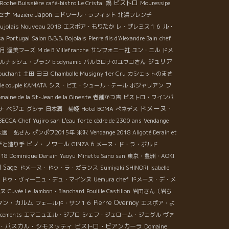
ビストロ
Roche Buissière
café-bistro Le Cristal
鍋
Mouressipe
セナ
Japon
Mazière
エドワール・ラフィット
北浜フレンチ
ujolais Nouveau 2018
エスポア・もりたか
レ・プレミス１６
ル・
sa
Portugal
Salon B.B.B. Bojolais
Pierre fils d'Alexandre Bain
chef
月
渥美フーズ
M de B
Villefranche
サンフォニー社
ユン・ニル
ドメ
ジュリア
ルナッシュ・ブラン
biodynamic
バルセロナのユウコさん
ヨヨ
Couchant
土田
Chambolle Musigny 1er Cru
カシェットのまさ
フ
le couple KAMATA
シス・ピエ・シュール・テール
ボジャリアン
maine de la St-Jean de la Gineste
老舗かつ吉
ビストロ・ワインバ
ドメーヌ・
ベジエ
ナ
グシテ
日本酒 菊姫
Hotel BOMA
ぺネデス
BECCA
Chef Yujiro san
L'eau forte
cèdre de 2300 ans
Vendange
大園 弘さん
ポンポワ2015年
米沢
Vendange 2018 Aligoté Derain et
ピノ・ノワール
手と造り手
GINZA 6
メーヌ・ド・ラ・ボルド
18 Dominique Derain
Yaoyu
Minette Sano san
東京・豊洲・AOKI
l Sage
ドメーヌ・ドゥ・ラ・ガランス
Sumiyaki SHINORI
Isabelle
・ドゥ・ヴィーニュ・デュ・マインヌ
Uemura chef
ドメーヌ・デ・メ
ヌ
Cuvée Le Jambon・Blanchard
Poulille Castillon
岩田さん（岩ち
タン・カルム
Pierre Overnoy
フェールド・サン１６
エスポア・よ
acements
エマニュエル・ジブロ
シェフ・ジェローム・ジェグル
ヴァ
・パスカル・シモヌッティ
ビストロ・ビアンカーラ
Domaine