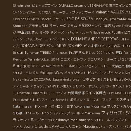
Strohmeier
ビオトップワイン
DABALLO
orgamic
LES GAMAYS
東京ワインビ
Valentin VALLES
ワインライター・リンさん
キューヴェ・プレッシウーズ
パ
ERIC DE SOUSA
Clos des Oliviers
Isabelle
コサール
Hachijou-jima YAMADA
オーナーのギヨム
Shun san
アラモン品種
自然派ワインバー祥瑞
Sylère Trich
中山良則さん
ドメーヌ・パット・ルー
グ
オペラ
Village Arbois Pupillin
ビス
DOMAINE ANDRE OSTERTAG
ルトン・シャルルマーニュ
Mont Blanc
フロー
DOMAINE DES FOULARDS ROUGES
さん
ピノ
お酒のアトリエ吉祥
BUDO 
Brouilly
cidre
静岡
roman 'TERROIR'
Limoux
竹ノ内さん
Pitrou 2004
Par
ジュン
Piemonte
Terre de Volcan 2014
ロニス・エトワレ
フロリアン・ルーズ
Bourgogne
Cuvée Red
ラングロールのエリックとマリー・ロー
大榮産業
松
Philippe Wies
セロス・ミレジム
ビュイソナント
ビストロ・オザミ
サン
NAGOY
Nakaminato
S'ACCAPAU
Baune Kentaro-san
ガラピア
ボナストレ
Bistro OK
ティエール
アヴィタル
YANN DURIEUX
リリアン・ボシェ
ジャン・セバスチャ
台湾自然派ワイン試飲会
ミ
Château Gaillard
レミー・セデス
DOMAINE THO
President FUJITA
カスティ
スイーツ
Breze 11
ボジョレ・ヌーヴォーフェアー
Nakajima san
ドメーヌ・ポトロン・ミネ
Yokohama Midori-ku
マルタン・カル
フィリップ・ジ
年収穫ラピエール
ロイック
ムレシップ
oeuillade
Yuko-san
ラフォレ・ヌーヴォー18
Hoshinoya Yoshimura san
テロワール
オリヴィエ・
Jean-Claude LAPALU
Massimo
トさん
カリニャン
ハリーズ・バー・パ