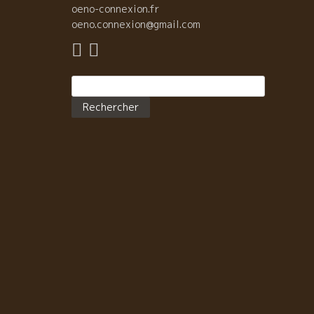
たるところにある。 小路に入ったとこ
oeno-connexion.fr
に粋な店が見えてきた。 そこが自然派ワインが飲める
oeno.connexion@gmail.com
ストランLa Casa del Perro ラ・カサ・デル・ぺロだ
た。 もうオープンして１５年もたっているとのこと。 
に入ると左の壁一面にワインボトルの絵が描かれいて
Rechercher :
真ん中に１４本のワインが陳列されている。 この１４
類のワインが、今夜グラスワインとして提供されてい
もの。 客席は２階になっている。 ほぼ満員だった。 
に近いマラガは湿気もあって夜になっても２５度ほど
気温で暑い。 窓際の風が入る場所を陣取った。 さあ、
ラガを食べて飲むぞ！！