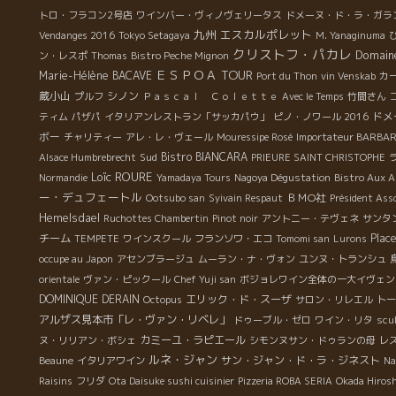
ろ
トロ・フラコン2号店
ワインバー・ヴィノヴェリータス
ドメーヌ・ド・ラ・ガラ
レ
九州
エスカルポレット
Vendanges 2016
Tokyo Setagaya
M. Yanaginuma
っ
クリストフ・パカレ
Domain
ン・レスポ
Thomas
Bistro Peche Mignon
店
ＥＳＰＯＡ TOUR
Marie-Hélène BACAVE
Port du Thon
vin Venskab
カ
、
蔵小山
シノン
プルフ
Ｐａｓｃａｌ Ｃｏｌｅｔｔｅ
Avec le Temps
竹間さん
種
ドメ
ティム
パザパ
イタリアンレストラン「サッカパウ」
ピノ・ノワール 2016
る
ボー
チャリティー
アレ・レ・ヴェール
Mouressipe Rosé
Importateur BARBA
海
Sud
Bistro BIANCARA
Alsace Humbrebrecht
PRIEURE SAINT CHRISTOPHE
の
Loïc ROURE
Normandie
Yamadaya Tours
Nagoya Dégustation
Bistro Aux 
マ
ー・デュフェートル
ＢＭО社
Ootsubo san
Syivain Respaut
Président Asso
Hemelsdael
Ruchottes Chambertin
Pinot noir
アントニー・テヴェネ
サンタ
チーム
Plac
TEMPETE
ワインスクール
フランソワ・エコ
Tomomi san
Lurons
occupe au Japon
アセンブラージュ
ムーラン・ナ・ヴォン
ユンヌ・トランシュ
orientale
ヴァン・ピックール
Chef Yuji san
ボジョレワイン全体の一大イヴェン
DOMINIQUE DERAIN
エリック・ド・スーザ
Octopus
サロン・リレエル
トー
アルザス見本市「レ・ヴァン・リベレ」
ドゥーブル・ゼロ
ワイン・リタ
scu
カミーユ・ラピエール
ヌ・リリアン・ボシェ
シモンヌサン・ドゥランの母
レ
ルネ・ジャン
サン・ジャン・ド・ラ・ジネスト
Beaune
イタリアワイン
Na
Raisins
フリダ
Ota Daisuke sushi cuisinier
Pizzeria ROBA SERIA
Okada Hirosh