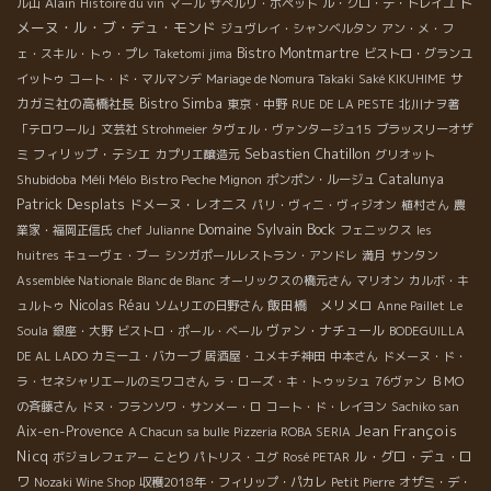
ド
Alain
ル山
Histoire du vin
マール
サぺルリ・ポペット
ル・クロ・デ・トレイユ
メーヌ・ル・ブ・デュ・モンド
ジュヴレイ・シャンベルタン
アン・メ・フ
Bistro Montmartre
ェ・スキル・トゥ・プレ
Taketomi jima
ビストロ・グランユ
サ
イットゥ
コート・ド・マルマンデ
Mariage de Nomura Takaki
Saké KIKUHIME
カガミ社の高橋社長
Bistro Simba
東京・中野
RUE DE LA PESTE
北川ナヲ著
「テロワール」文芸社
Strohmeier
タヴェル・ヴァンタージュ15
ブラッスリーオザ
Sebastien Chatillon
フィリップ・テシエ
ミ
カプリエ醸造元
グリオット
Shubidoba
Méli Mélo
Catalunya
Bistro Peche Mignon
ポンポン・ルージュ
Patrick Desplats
ドメーヌ・レオニス
パリ・ヴィニ・ヴィジオン
植村さん
農
Domaine Sylvain Bock
業家・福岡正信氏
chef Julianne
フェニックス
les
huitres
キューヴェ・ブー
シンガポールレストラン・アンドレ
満月
サンタン
Assemblée Nationale
Blanc de Blanc
オーリックスの橋元さん
マリオン
カルボ・キ
Nicolas Réau
飯田橋 メリメロ
ュルトゥ
ソムリエの日野さん
Anne Paillet
Le
ヴァン・ナチュール
Soula
銀座・大野
ビストロ・ポール・ベール
BODEGUILLA
DE AL LADO
カミーユ・バカーブ
居酒屋・ユメキチ神田
中本さん
ドメーヌ・ド・
ラ・セネシャリエールのミワコさん
ラ・ローズ・キ・トゥッシュ
76ヴァン
ＢＭО
の斉藤さん
ドヌ・フランソワ・サンメー・ロ
コート・ド・レイヨン
Sachiko san
Jean François
Aix-en-Provence
A Chacun sa bulle
Pizzeria ROBA SERIA
Nicq
ル・グロ・デュ・ロ
ボジョレフェアー
ことり
パトリス・ユグ
Rosé PETAR
ワ
Nozaki Wine Shop
収穫2018年・フィリップ・パカレ
Petit Pierre
オザミ・デ・