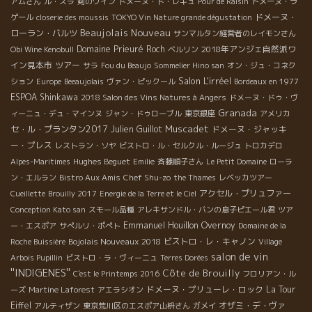
アムさん
ル・スラ
剣のワイン
ドメーヌ・ド・レキュ
Pour de Raisin
ドメーヌ・ラ
ドメーヌ・
ゲール
closerie des moussis
TOKYO Vin Nature grande dégustation
Beaujolais Nouveau
ローラン・バルツ
サンマルタン経営者のレイモンさん
Domaine Prieuré Roch
2018年アンジェ自然派ワ
Obi Wine Kenobull
ベルリン
イン見本市
ツアー
サラ
Fou du Beaujo
Sommelier Hino san
オン・ジュ・コネク
Salon L'irréel
ション
Europe
Beeaujolais
ヴァン・ピックール
Bordeaux en 1977
ESPOA Shinkawa
2018 Salon des Vins Natures à Angers
ドメーヌ・ドゥ・ヴ
Granada
ィーニュ・デュ・マインヌ
ジャン・ドゥローブル
東京銀座
アメリカ
Muscadet
セ・ル・プランタン2017
Julien Guillot
ドメーヌ・ジャッキ
ー・プレス
レストラン・ソヤ
ビストロ・ル・セルクル・ルージュ
トロカデロ
Hughes Beguet
Alpes-Maritimes
Emilie
斉藤順子さん
Le Petit Domaine
ローラ
Chef Shu-zo
ン・エルラン
Bistro Aux Amis
the Thames
レベッカツアー
アクセル・プリュファー
Cueillette
Brouilly 2017
Energie de la Terre et le Ciel
Conception Kato san
スモール品種
アレキサンドル・バンの息子ピエール君
ツア
Emmanuel Houillon Overnoy
ー・エスポア
サぺルリ・ポぺト
Domaine de la
Bojolais Nouveaux 2018
ビストロ・レ・キャノン
Roche Buissière
Village
salon de vin
Arbois Pupillin
ビストロ・ラ・ヴィーニュ
Terres Dorées
''INDIGENES''
Côte de Brouilly
C'est le Printemps 2016
フロリアン・ル
ドメーヌ・プリューレ・ロック
La Tour
ーズ
Martine Laforest
アエラシオン
Eiffel
オザミ・デ・ヴァ
アルティザン
東京荒川区のエスポア山枡さん
ガメイ