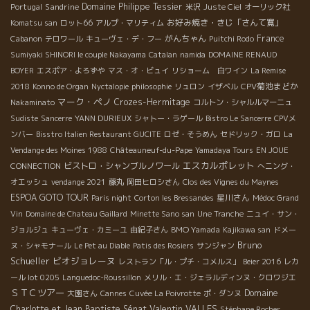
Sandrine
Domaine Philippe Tessier
Portugal
米沢
Juste Ciel
オーリック社
お好み焼き・きじ「さんて寛」
Komatsu san
ロット66
アルプ・マリティム
がんちゃん
France
Cabanon
テロワール
キューヴェ・デ・フー
Puitchi Rodo
Sumiyaki SHINORI le couple Nakayama
Catalan
namida
DOMAINE RENAUD
BOYER
エスポア・よろずや
マス・オ・ビュイ
リショーム 白ワイン
La Remise
CPV菊池まどか
2018
Konno de Organ
Nyctalopie
philosophie
リュロン
イザベル
マーク・ペノ
Crozes-Hermitage
Nakaminato
コルトン・シャルルマーニュ
Sudiste
Sancerre
YANN DURIEUX
シャトー・ラゲール
Bistro Le Sancerre
CPVメ
ンバー
Bisstro Italien Restaurant GUCITE
ロゼ・そうめん
セドリック・ガロ
La
Vendange des Moines 1988
Châteauneuf-du-Pape
Yamadaya Tours
EN JOUE
エスカルポレット
ビストロ・シャンブルノワール
CONNECTION
へニング・
オエッシュ
vendange 2021
藤丸
岡田ヒロシさん
Clos des Vignes du Maynes
ESPOA GOTO TOUR
星川さん
Paris night
Corton les Bressandes
Médoc Grand
Vin
Domaine de Chateau Gaillard
Minette Sano san
Une Tranche
ニュイ・サン・
BMO Yamada
ジョルジュ
キューヴェ・カミーユ
由紀子さん
Kajikawa san
ドメー
Bruno
ヌ・シャモナール
Le Pet au Diable
Patis des Rosiers
サンジャン
Schueller
ビオジョレーヌ
レストラン「ル・プチ・コメルス」
Beier 2016
レカ
ール lot 0205
Languedoc-Roussillon
メリル・エ・ジェラルディンヌ・クロワジエ
ＳＴＣツアー
Domaine
大園さん
Cannes
Cuvée La Poivrotte
ポ・ダンヌ
Valentin VALLES
Charlotte et Jean Baptiste Sénat
Stéphane Rocher