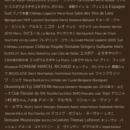
Espagne
り
エスポアよろずやユキ子さん
ボジョレ・
本物ワイン
ル・ブリュエル
Sud
Salon des Vins de Loire
ブノワ夫妻
Château Lagairre
Marie Rose
ドメーヌ・ジャ
Waingakuen
MOF Laurent Duchaîne
Pierre
Domaine Belluard
ン・ミシェル・アルキエ
ニコラ・レオ
ジュラ・サヴォワ
Les Grands Verres
ラピエール
2018 Paris
La Bestia
タンタシオン
Restaurent Fleur de Thym
Sud
tourisme
vin du sabre
フレデリック・コサール
cuvée Marcel Lapierre 2009
Château Poupille
Domaine Grégory Guillaume
Château Lestignac
RINCE
Aux Amis Komatsu san
エスポア・よろずやツアー
GUERLUT
Clos de Taillac
2300年の杉の木
エスポアよろずや
La Prats
いまでや
Paris 1er
プイイ・フィッセ
DOMAINE MARCEL RICHAUD
Atypique
キューヴェ・ガレジャッド
鳥海シェ
ジャンフランソ
フ
BIOJOLAISE
Denis Deschamps
Hoshinoya Yoshimura san
ワ・ニック
Tokyo Bunkyo ku
Uchida san
Cuvée Baragane
Bouzigues
Okonomiyaki Kiji SANTEKAN
Maruya Gardens Yanagida san
2018年ラ・ルミ
Club Passion du Vin
BMO Masako san
Yoyo
アシニャ
ーズ
Poulille Castillon
ドメーヌ・マルセル・リショー
ル・ヴァン・ド
ン村
岩ちゃん
八丈島
ゥ・メザミ
Nuits Saint-Georges
Edouard Adam
Importateur Kadowaki Noriko
デコンブ・ボジョレ・ヌーヴォー
Jeanne d'Arc et Roi Charles VII
レオニ
Domaine Mouressipe
Thomas Laforest
bistro YASABURO
キューヴェ・パ
ッション
ドメーヌ・ステファニー・エ・ヴァンサン・デブベルタン
Importateur