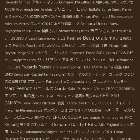
アルマ・マテル
Hayashi Shinya
Domaine d'Aupilhac
石川県小松市のエスポアも
プリューレ・ロック
りたか
Promenade des Anglais
Bulbille
Eglise Saint Pierre
ゆう子さん
パリの自然派ワインバー
藤原俊太郎
Pineau d'Aunis
L'Effervescence
Nomura Unison Suwa
Allez les Verres
ブルイイ2017
みどり酒屋
・ G
ラモンさん
Miyagawa san
NERJA
勝俣さん
Coteaux des Quarts
Bistro Bar à
Beaujolais
La Remise
vin UGUISU
Alsace Humbrebrecht
キタノセ店のシ
ェフ
Frédéric Pourtalié
Cuvée Voilà
世界ピノ・ノワール会議
土田
Maupertuis
Neyrou-Plage
ワインライター・リンさん
Cabernet-Franc 2007
Ooita
CPVのアビ
ジュリアン・アルタベール
Le Grau du Roi
タル
Ruppert Leroy
Domaine de
Les Foulards Rouges
桜島
l'Ecu
vin rosé et somen
Hotel BOMA
Arima
BIM
BMO Seiko san
Cachette Masa chef
サン・マルタン・デ・ラ・ガリッグ
フラン
スの猛暑37度
アブリュー
Paris bistro Chateaubriand
ブリュノー・シュラー
Marc Pesnot
バニュルス
Garde Robe
Paris Vini Vision
CEDRIC GARREAU
モンマルトルの丘
CHÂTEAU
シャルドネ・ペティアン
福岡の黄ちゃん
CAMBON
Jean-Piere Cointreau
桜見
Bistro Célestin
エティエンヌ・ダイス
La
ドメーヌ・マルセ
Trenchée
Minamiosawa
ポンポン・ロゼ
2018年・パリ試飲会
ル・ラピエール
ERIC DE SOUSA
濃いワイン
Les toqués
Vins natures
BMO
Domaine Dard et Ribo
岩
Kiritani]
天と地のエネルギー
Alliq Fujimoto san
田コキさん
Nakaminato Shigeru san
サカガミ
ルヴィアン・ガメイ
Lilian
Strasbourg
Bauchet
アザミ・デ・ヴァンの丸山さん
レーザン・ゴロワ
vins de