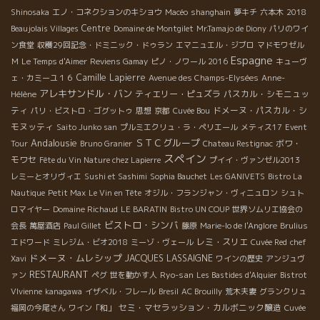
Shinosaka
エノ・コネクションのキショウ
Macéo
shanghain
夢キチ
六本木
2018
Centre
Beaujolais Villages
Domaine de Montgilet
Mr.Tamajo de Diony
パリのワイ
ン食堂
収穫29回記念・ドミニック・ドゥラン
エマニュエル・ジブロ
マドモワゼル
Espagne
Ｍ
Le Temps d'Aimer
Reviens Gamay
ピノ・ノワール 2016
キューヴ
Camille Lapierre
ェ・カミーユ１６
Avenue des Champs-Elysées
Anne-
アレキサンドル・バン
ティエリー・ピュズラ
パスカル・シモニュッ
Hélène
ティ
ドメーヌ・パスカル・シ
パリ・ビストロ・ゴグットゥ
思想
京都
Cuvée Bou
モヌッティ
Saito Junko san
プルミエクリュ・ラ・ペリエール
メティス17
Event
Andalousie
ＳＴＣグループ
ボワ・
Tour
Bruno Granier
Chateau Restignac
スペイン
モワセ
Fête du Vin Nature chez Lapierre
プイイ・ヴァンゼル2013
レミーとオリヴィエ
Sushi et Sashimi
Sophia Bauchet
Les GANIVETS
Bistro La
Nautique
Petit Max
Le Vin en Tête
オジル・フランジャン・ヴィニュロン
シュト
ロマイヤー
Domaine Richaud
LE BARATIN
Bistro UN COUP
世界ソムリエ協会の
ビストロ・シンバ
会長
萬屋酒店
Paul Gillet
藤原
Marie-lo de l'Anglore
Brulius
レミ・スリエ
エドワード
ミレジム・ビオ2018
ミーゾ・ヴェール
Cuvée Red
chef
ドメーヌ・ムレシップ
JACQUES LASSAIGNE
Xavi
ワインの歴史
アンジュヴ
RESTAURANT
Ryo-san
ァン
ペグ
世を動かす人
Les Bastides d'Alquier
Bistrot
VIvienne
kanagawa
イザベル・フレール
Bresil
AC Brouilly
荒木夫妻
グランクリュ
セミ・マセラッション・カルボニック醸造
福岡の今尾さん
ワイン「和」
Cuvée