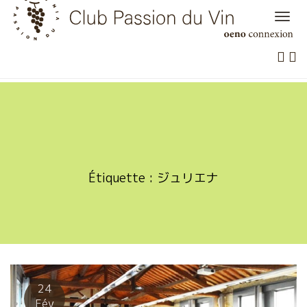
Skip
to
content
Étiquette :
ジュリエナ
24
Fév