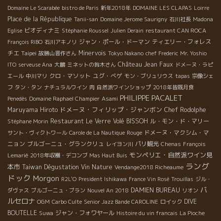
Domaine Le Scarabée
bistro de Paris
新年2018年
DOMAINE LES CLAPAS
Loirre
Place de la République
Tanii-san
Domaine Jerome Saurigny
石川社長
Madona
ビオディナミ
Eglise
Stéphanie Roussel
Julien Derain
restaurant CAN ROCA
ジャン・ポール・ドーマン
ティエリー・フォレス
François RIBO
石川アキノリ
チエ
Taipei
Minervois
故勝山晋作さん
Tokyo Nakano
chef Frederic
Mr. Yoshio
Château Jean Faux
ITO
serveuse Ana
大鵬
ミネットの鈴木さん
ドメーヌ・ラピ
クロ・マソット
ユグ・べゲ
エール
中川マリ
モン・ブリュリウス
tapas
宗像シェ
フ
タン・タン
ナチュラルワイン
肉
自然派ワインショップ
2018年皆既月食
PHILIPPE PACALET
Penedès
Domaine Raphael Champier
Asami
ドメーヌ・フィリップ・ジャンボン
Maruyama Hiroto
Chef Rodolphe
Restaurant Le Verre Volé
BISSOH
ル・モン・ド・マリー
Stéphane Morin
ドメーヌ・マクシム・マ
サント・ヴィクトワール
Carole de La Nautique
Rouge
ニョン
ブルゴーニュ・グランクリュ
パリ観光
レイヨン川
Chenas
François
モンペリエ・自然派ワイン見
Lemarié
2018年収穫・デコンブ
Mas Haut Buis
ラング
本市
Taiwan Dégustation Vin Nature
Vendange2018 Richeaume
ドック
Morgon
R2L'O
President Ishikawa
France Vin Rosé
Trouillas
ジル・
バ
DAMIEN BUREAU
ダヴァス
ブルゴーニュ・ブラン
Nouvel An 2018
リオン
ルセロナ
DIVE
OGM
Carbo Culte
Senior Jazz Bande CAROLINE
ロイック
BOUTELLE
ジャン・フォワヤール
Suwa
Histoire du vin francais
La Pioche