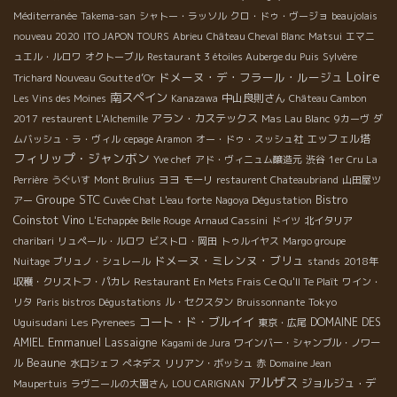
Méditerranée
Takema-san
シャトー・ラッソル
クロ・ドゥ・ヴージョ
beaujolais
nouveau 2020
ITO JAPON TOURS
Abrieu
Château Cheval Blanc
Matsui
エマニ
ュエル・ルロワ
オクトーブル
Restaurant 3 étoiles Auberge du Puis
Sylvère
Loire
ドメーヌ・デ・フラール・ルージュ
Trichard Nouveau
Goutte d’Or
南スペイン
中山良則さん
Les Vins des Moines
Kanazawa
Château Cambon
アラン・カステックス
2017
restaurent L'Alchemille
Mas Lau Blanc
9カーヴ
ダ
エッフェル塔
ムバッシュ・ラ・ヴィル
cepage Aramon
オー・ドゥ・スッシュ社
フィリップ・ジャンボン
Yve chef
アド・ヴィニュム醸造元
渋谷
1er Cru La
ヨヨ
Perrière
うぐいす
Mont Brulius
モーリ
restaurent Chateaubriand
山田屋ツ
Groupe STC
Bistro
アー
Cuvée Chat
L'eau forte
Nagoya Dégustation
Coinstot Vino
L'Echappée Belle Rouge
Arnaud Cassini
ドイツ
北イタリア
charibari
リュペール・ルロワ
ビストロ・岡田
トゥルイヤス
Margo groupe
ドメーヌ・ミレンヌ・ブリュ
Nuitage
ブリュノ・シュレール
stands
2018年
収穫・クリストフ・パカレ
Restaurant En Mets Frais Ce Qu'Il Te Plaît
ワイン・
Tokyo
リタ
Paris bistros Dégustations
ル・セクスタン
Bruissonnante
コート・ド・ブルイイ
Uguisudani
DOMAINE DES
Les Pyrenees
東京・広尾
Emmanuel Lassaigne
AMIEL
Kagami de Jura
ワインバー・シャンブル・ノワー
Beaune
ル
水口シェフ
ぺネデス
リリアン・ボッシュ
赤
Domaine Jean
アルザス
ジョルジュ・デ
Maupertuis
ラヴニールの大園さん
LOU CARIGNAN