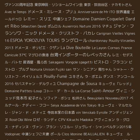
ヴァン20周年記念
東京神田・リショームワイン会
東京・世田谷区・ナカモトさん
ドメーヌ・ミレーヌ・ブリュ
Avec le Temps
Anniversaire de Mr ITO
世界遺産
エ
レミー・スリエ
Domaine Damien Coquelet
Dard
中湊シェフ
ールドゥロ
et Ribo
ジャン・フ
Sébastien David
ポムロル
Auxerrois Nature 2016
マチュ
ランソワ・ニック
ドメーヌ・クリストフ・パカレ
Carignan Vieilles Vignes
ラングロール
ESPOA YOROZUYA TOURS
16
chardonnay
Pouilly-Vinzelles
La Dive Bouteille
2013
ドメーヌ・オリビエ・クザン
Le Layon
Cornas
France
台湾インポーターのレベッカさん
Canicule 37℃
マグロの漁港
レミ・セデス
ビストロ・フラコン
ル・バトセ
居酒屋・風ら坊
Sakagami
Vongole spagetti
ビ
ストロ・プルプ
Nonura Unison Fujiki san
サン・シニアン
南ちゃん
シャトー・ク
Pouilly-Fumé
ユキさん
リストフ・ペイリュルス
ラ・ボエム
ダンス・アンコール
Champagne de Sousa
2016
セバスチャン・デルヴィユ
キューヴェ「レッド」
Domaine Pattes-Loup
Saint-Amour
ヴィニ・シ
コトー・デ・カール
La Corse
ュッド見本市
紀子さん
ソフィア・ボシェ
松井さん
Beaujolais Nouveau2017
ベ
ルナール・ナディー・フコー
Seiya
Academie de Vin Tokyo
キューヴェ・マルセル
レ・ジャン・ド・メティエ
寺田本家の日本酒
vin Venskab
Eyrolle
アンディジェン
ヌ
Rosé Obi Wine
ロゼ・ランディ
CPV Kikuchi Madoka
アヴィニョン
ラ・グロ
ス・ナディンヌ・ヴァン・ブラン・リコルー
ジュヴレイ・シャンベルタン2015年
Vodopivec
中湊シェフご夫妻
ポール
Clos léonine
BEAUJALIEN
キューヴェ ル・