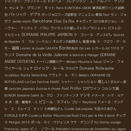
ドメーヌ・フレデリック・エ・アルノー・ゲシク
ジャンボン・ブランシャール
ト
ラ・グランド・モット
セレネ
Paris KUNITORA UDON
東京自然ワイン大試飲
パトリック・デプラ
会
ボージョロワーズ試飲会
マニュエル
愛知
Paul
サン・ジョ
Barcelone
Elian Da Ros
ゼフ
Janbo-mochi
キャヴィア
2018年ボジョレ・ヌ
ーヴォー・クリストフ・パカレ
ヴァランスの星レストラン”カシェット
ビストロ・
DOMAINE PHILIPPE JAMBON
マルミット
ラ・コリーヌ・アンスピレ
Quinta
de Napoles
ラ・フル
ソーテルン
オルガンの紺野さん
能登半島
ラ・クロワ・デ・ラ
Bordeaux
福岡
Go san
フ
モー
Leynes
le couple SAKATA
レカール lot 1016
Domaine de la Vieille Julienne
ランス
DOMAINE
A boire et a Manger
ANDRE OSTERTAG
ジャン・フォ
トーハン酒販ツアー
Bâteau Mouche à Tokyo
ロイック・ルール
Domaine Richeaume
ワイヤール
シェナ
ガラピア
sculpteur Ryota Yamashita
アヴェク・ル・タン
Babass
DOMAINE DE
楽しい
BOTHELAND
Le Clos Fantine
MARC
シャトー・シャンション
ボルドー夜
Axel Prüfer
ロゼワイン
コルシカ島
景
cavistes japonais
Guinza 4 chome
マシモ
BUNON
Domaine Sabre
ル・クロ・ファンティンヌ
ドメーヌ・トマ・ルア
ピエール・ラフォレ
ネ
天・地・葡萄木・人
ゴビー
Raymond
ドメーヌ・アンド
レ・エ・ミレイユ・ティソ
小林康弘さん
Cuvée Sakurajima
大近の久米さん
ESPOAよろずや
Cuveé Le Rollier
Mouressipe Rosé
C'est pas la Mer à boire
オップ
ラ
Morgon 2016
ポール・ルイ・ウジェンヌ
ケケ・デコンブ
Ito Yoshio voyage
ピノ・ノワール
France au Japon
Président Association de Sommeliers au Japon