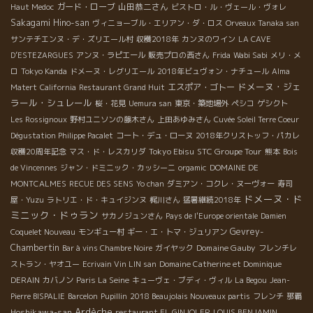
ガード・ローブ
山田恭二さん
Haut Medoc
ビストロ・ル・ヴェール・ヴォレ
Sakagami Hino-san
ヴィニョーブル・エリアン・ダ・ロス
Orveaux Tanaka san
サンテチエンヌ・デ・ズリエール村
収穫2018年
カンヌのワイン
LA CAVE
D’ESTEZARGUES
アンヌ・ラピエール
販売プロの西さん
Frida
Wabi Sabi
メリ・メ
ロ
Tokyo Kanda
ドメーヌ・レグリエール
2018年ビュヴォン・ナチュール
Alma
ドメーヌ・ジェ
エスポア・ゴトー
Matert
California
Restaurant Grand Huit
ラール・シュレール
桜・花見
Uemura san
東京・築地場外
ペシコ
ゲシクト
Les Rossignoux
野村ユニソンの藤木さん
上田あゆみさん
Cuvée Soleil Terre Coeur
Dégustation Philippe Pacalet
コート・デュ・ローヌ
2018年クリストッフ・パカレ
Tokyo Ebisu
STC Groupe Tour
収穫20周年記念
マス・ド・レスカリダ
熊本
Bois
de Vincennes
ジャン・ドミニック・カッシーニ
orgamic
DOMAINE DE
MONTCALMES
RECUE DES SENS
Yo chan
ダミアン・コクレ・ヌーヴォー
寿司
ドメーヌ・ド
屋・Yuzu
ラトリエ・ド・キュイジンヌ
梶川さん
猛暑継続2018年
ミニック・ドゥラン
サカノジュンさん
Pays de l'Europe orientale
Damien
Gevrey-
Coquelet Nouveau
モンギュー村
ギー・エ・トマ・ジュリアン
Chambertin
Domaine Gauby
Bar à vins Chambre Noire
ガイヤック
フレンチレ
ストラン・ヤオユー
Ecrivain Vin LIN san
Domaine Catherine et Dominique
DERAIN
カバノン
Paris La Seine
キューヴェ・ブディ・ヴィル
La Begou
Jean-
Pierre BISPALIE
Barcelon
Pupillin
2018 Beaujolais Nouveaux partis
フレンチ
那覇
Ardèche
Hoshikawa-san
restaurant EL GINJOLER
LOUIS BENJAMIN