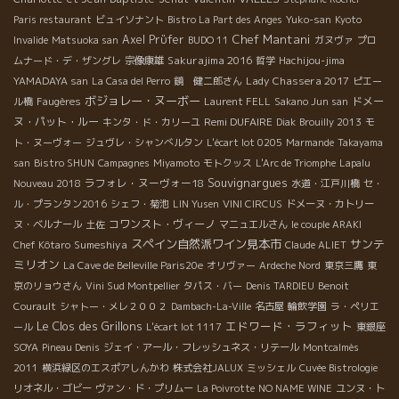
Paris restaurant
ビュイソナント
Bistro La Part des Anges
Yuko-san
Kyoto
Chef Mantani
Axel Prϋfer
Invalide
Matsuoka san
BUDO 11
ガヌヴァ
プロ
Sakurajima 2016
ムナード・デ・ザングレ
宗像康雄
哲学
Hachijou-jima
Lady Chassera 2017
YAMADAYA san
La Casa del Perro
鏡 健二郎さん
ピエー
ボジョレー・ヌーボー
ドメー
ル橋
Faugères
Laurent FELL
Sakano Jun san
ヌ・パット・ルー
Remi DUFAIRE
キンタ・ド・カリーユ
Diak
Brouilly 2013
モ
ト・ヌーヴォー
ジュヴレ・シャンべルタン
L'écart lot 0205
Marmande
Takayama
san
Bistro SHUN
Campagnes
Miyamoto
モトクッス
L'Arc de Triomphe
Lapalu
Souvignargues
ラフォレ・ヌーヴォー18
Nouveau 2018
水道・江戸川橋
セ・
ル・プランタン2016
シェフ・菊池
LIN Yusen
VINI CIRCUS
ドメーヌ・カトリー
コワンスト・ヴィーノ
ヌ・ベルナール
土佐
マニュエルさん
le couple ARAKI
スペイン自然派ワイン見本市
サンテ
Sumeshiya
Chef Kôtaro
Claude ALIET
ミリオン
La Cave de Belleville Paris20e
オリヴァー
Ardeche Nord
東京三鷹
東
京のリョウさん
Vini Sud Montpellier
タパス・バー
Denis TARDIEU
Benoit
Courault
シャトー・メレ２００２
Dambach-La-Ville
名古屋
輪飲学園
ラ・ペリエ
Le Clos des Grillons
エドワード・ラフィット
ール
L'écart lot 1117
東銀座
SOYA
Pineau Denis
ジェイ・アール・フレッシュネス・リテール
Montcalmès
2011
横浜緑区のエスポアしんかわ
株式会社JALUX
ミッシェル
Cuvée Bistrologie
リオネル・ゴビー
ヴァン・ド・プリムー
La Poivrotte
NO NAME WINE
ユンヌ・ト