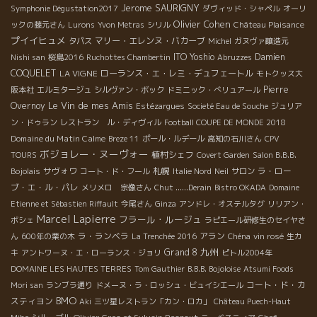
Jerome SAURIGNY
Symphonie Dégustation2017
ダヴィッド・シャペル
オーリ
Olivier Cohen
ックの藤元さん
Lurons
Yvon Metras
シリル
Château Plaisance
プイイヒュメ
マリー・エレンヌ・バカーブ
タパス
Michel
ガヌヴァ醸造元
ITO Yoshio
Damien
Nishi san
桜島2016
Ruchottes Chambertin
Abruzzes
COQUELET
LA VIGNE
ローランス・エ・レミ・デュフェートル
モトクッス大
Pierre
阪本社
エルミタージュ
シルヴァン・ボック
ドミニック・べリュアール
Le Vin de mes Amis
Overnoy
Estézargues
Societé Eau de Souche
ジュリア
ン・ドゥラン
レストラン ル・ディヴィル
Football COUPE DE MONDE 2018
Domaine du Matin Calme
Breze 11
ポール・ルデール
高知の石川さん
CPV
ボジョレー・ヌーヴォー
植村シェフ
TOURS
Covert Garden
Salon B.B.B.
サヴォワ
札幌
ラ・ロー
Bojolais
コート・ド・フール
Italie Nord
Neil
サロン
ブ・エ・ル・パレ
メリメロ 宗像さん
Chut ......Derain
Bistro OKADA
Domaine
Etienne et Sébastien Riffault
今尾さん
Ginza
アンドレ・オステルタグ
リリアン・
Marcel Lapierre
フラール・ルージュ
ボシェ
ラピエール研修生のセイヤさ
ラ・ランベラ
アラン
ん
600年の栗の木
La Trenchée 2016
Chéna
vin rosé
生カ
九州
Grand 8
キ
アントワーヌ・エ・ローランス・ジョリ
ピトル2004年
DOMAINE LES HAUTES TERRES
Tom Gauthier
B.B.B. Bojoloise
Atsumi Foods
コート・ド・カ
Mori san
ランブラ通り
ドメーヌ・ラ・ロッシュ・ビュイシエール
BMO
スティヨン
Aki
三ツ星レストラン「カン・ロカ」
Château Puech-Haut