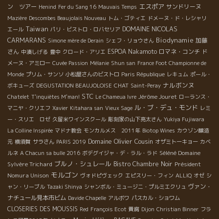
エスポア
ン ツアー
サンドリーヌ
Henind
Fer du Sang 16
Mauvais Temps
Mazière
Descombes Beaujolais Nouveau
トム・ゴティエ
ドメーヌ・ド・レシャリ
Taiwan
DOMAINE NICOLAS
エール
パリ・ビストロ・ロバセリア
CARMARANS
Biodynamie
加藤
Simone mère de Derain
シェフ・リョウさん
さん
ESPOA Nakamoto
ロマネ・コンチ
中湊しげる
豊中
クロード・アリエ
ド
メーヌ・アミロー
Cuvée Passion
Mélanie
Shun san
France Foot Championne de
Monde
プリム・サンソ
小松屋さんのビストロ
Paris République
レキュム
ポール・
ナルボンヌ
CHAT
ボキューズ
DEGUSTATION BEAUJOLOISE
Saint-Peray
STC
Jérôme Jouret
Chatelet
T'inquiètes M'man!
Le Chameua Ivre
ローランス・
ル・ブ・デュ・モンド
マニヤ・クリエフ
Xavier
Kitahara san
Vieux Sage
レミ
ー・スリエ ロゼ
久留米ワインスクール
彫刻家の山下亮太さん
Yukiya Fujiwara
La Colline Inspirée
マドナ教会
モンカルメス 2011年
Biotop Wines
カウゾン醸造
Domaine Olivier Cousin
元
横須賀
サラさん
PARIS 2019
オザミトーキョー
カベ
Séléné Domaine
ルネ
A Chacun sa bulle 2016
ボデグイジャ・デ・ラル・ラド
ブルノ・シュレール
Sylvère Trichard
Bistro Chambre Noir
Président
モルゴン
Nomura Unison
ヴォドピヴェック
エピスリー・フィン
ALLIQ
オゼ
シ
ヴァン・
ャン・リーブル
Tazaki Shinya
シャンボル・ミュージニ・プルミエクリュ
ナチュール見本市ビム
Davide Chapelle
アルボワ
パスカル・ショワム
CLOSERIES DES MOUSSIS
Red
François Ecot
貴腐
Dijon
Christian Binner
フラ