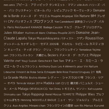
プピーユ・アティピック
mes amis
タンキエット・ママン
ville Asti
ハリーズ・バ
Domaine
ー・パリ
クリスチャン・ビネール
パリ・レピュブリック
モーヴェータン
de la Borde
Vin Nature BIM
ドメーヌ・デ・ザミエル
Poupille Atypique
ブレゼ
プロヴァンス
CPV パリオフィス
11
Yve Camdebord
試飲会フィリップ・パカ
レ
Paris Restaurant KANADE
Bodega Cauzon
マルゴ・グループ
ジェロボアム
Domaine Jean-
Julien Altaber
Huitres et blanc
Château Poupille 2015
Roussillon
Claude Lapalu
Tokyo Musashikoyama
バティスト・クザン
カスティヨ
グットドール
カナダ
レミー・セデス
2009年 マルセル・ラピエール
ン
キューヴェ・ティボ
グラン・クリュ・フランクシュタイン
Yamadaya Yajima
Beziers
Philippe
san
フランスレストラン 大輔さん
ドメーヌ・デ・カプリエ
Valette
Geschickt
マチュー・エ・カミーユ・ラ
chef Youji Suzuki
Tam Tam
ピエール
ヴィルフランシュ
Anthony Guix
Les 4 éléments pour Vin Nature
Libourne
Vincent de Roba Seria
Echappée Belle Rose
France/Uruguay 2:1
有馬
La Grande Motte
レディー・シャスラ2017年
Bistro Atelier
フランス・ツア
Madoka san
ー
オペラ
Terre de Volcan 2014
ロリエ
磯次郎
バニュルス・シュー
Malaga
ル・メール
ORVEAUX CO.
Yan Drieu
トモミさん
サンソー
Katsuyama
Tokyo Roppongi
René Mosse
Philippe Wies
Shinsaku san
TEMPETE
プルフ
じゃんぼもち
Henning
NOUVELLE BAGUE
ニュイ・サン・ジョルジュ・プルミエ
クリュ
Aux Argillas
Minami chan
フランスワインの歴史
son fils Marius
Kurumé