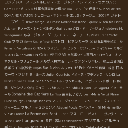
コンブ
ドメーヌ・シャルロット・エ・ジャン・バティスト・セナ
CUVEE
CAMILLE 16
レンヌ村
国会議事堂
収穫2018年・アリゴテ
伊藤さん
Pinell de Brai
シャト
DOMAINE RIVATON
ジェローム・ギシャール
エルミｒタージュ 2001年
ー・プピーユ
Brave Margo
La Grosse Nadine Vin Blanc Liquoreux
son fils Pierre
Guillaume
Acignan
ドメーヌ・シャンベルタン
クロ・ド・ヴージョ
Angleterre
M.
ルネ・ジャン・ダール
エノ・コネ・チーム
Yanaginuma
Restaurant Yacht
マラガ
ビストロ・ビアンカーラ
Club
Rémy Soulié Rosé
2018年収穫ラピエール
Pernand Vergelesse
GINZA 6
フォジェール
ピック・サン・ルー
ワインバー
モルゴ
Oriol ARTIGAS
ン2017年
Ecrivain LIN
自然派ワイン専門店・ロックス・オフ
アルザス見本市「レ・ヴァン・リベレ」
第二回台湾自
アクセル・プリュフール
Eric KAMM
日本
然派ワイン試飲会
Bar à vins
ルフォロゼ
Hop'là
横浜・緑区
カーヴ・フジキ
ラ・ルース
Julien Courtois
ドメーヌ・フランソワ・サンロ
La
イヴ・カムドボルド
Petite cuvée Cailloutine
ワインバー「ル・サンセール」
飯田
Graena
Tarragona
橋 ジャングレ
QV.g
エイロール
Mr. Ishida à Lyon
ドゥ・モ
Domaine des Capriers
長由紀子さん
ール
La Flou
Jean-Marie Vergé
Pleine
Lune
Bourgeuil
village Jasniers
マルコ・ジュリアーニ
カリニャン・ヴィエイユ・
ブルノ・デュシェンヌ
ヴィーニュ
Atsumi Foods
ワインバー・俊
Millésime Bio
La Ferme des Sept Lunes
マス・ロー
Vin de France
ビストロ・ヴィヴィエン
Languedoc
オリオル・アルティ
ヌ
oeuillade
長野・諏訪
OlivierJeantet
ギャス
Pompois 2015
アメリカ・オレゴン
フロントン
Quinta do Carril