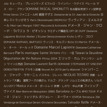
Joly
キューヴェ・プレッシウーズ
ビストロ・ワインバー・ウグイス
ベレール
マ
DOMAINE PASCAL SIMONUTTI
ス・ロー・ブラン
名古屋自然派ワイン試飲会
銀座オザミ
日
Prime Senso
ジャニエール村
Domaine de la St-Jean de la Gineste
本レストランびそう
ヴィヴィアン・エメルスダ
Paris Okonomiyaki OKOMUSU
ドメーヌ・ジャン・クロ
ール
Mori-san
Morgon 1997
Massimo & Antonella
ード・ラパリュ
ラ・ピオッシュ
ラミディア醸造元
OFF DE OUFF
Domaine
Laguerre
Bistrot Atelier
L'Ecume
Oenoconnexion Kisho
レザン・ゴロワ
DOMAINE RAPHAEL BARTUCCI
ヴィリエ・モルゴン
Bisto St.Martin
ドメール・
Domaine Marcel Lapierre
Domaine Catherine
レ・オート・テール
トマ
Paris
Bernard
montagne Sainte Victoire
Taiwan la Deuxième
パリ・一区
エリック・カム
Dégustation de Vin Nature
Pitrou 2004
ヴァンサン・ムラ
Domaine Laurent Barth
ン
ワイン小売店
DOMAINE STEPHANIE ET VINCENT
シャンパ－ニ
DEBOUTBERTIN
アラモン品種
Nouvel An 2019 party déjeuner
ュ・ジャック・ラセ－ニュ
NICOLAS TESTARD
パスカル・コレット
京都・レス
トラン「大鵬」
渥美フーズの森さん
マルゴ・グランデ
ソムリエの松本さん
ソルス
Monica
フィリップ・
ルリ2017
ドメーヌ・ボートレイ
炭焼・しのり・中山夫妻
ヴァイス
Bien Boire en Beaujolais (BBB)
Barcelona
ドメ
ルーブル
BMO TOUR
ーヌ・ジョリ・フェリオル
ボジョレー ・ヌーヴォー
ESPOA Yorozuya
29e
Salvador Batlle
Vendange de Dominique Derain
Ghislaine Descombes
ドメーヌ・