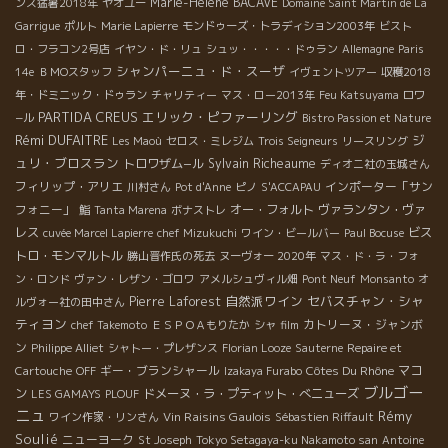
Marie-Hélène BACAVE
ンス猛暑2018年
ヤオユー
Domaine Saint Martin de La
Garrigue
ポルト
Marie Lapierre
モンドゥーズ・トラディション2003年
ビスト
ロ・フラコン2号店
イヤン・ド・リュ
シュッ・・・・・ドゥラン
Allemagne
Paris
シャンパーニュ・ド・スーザ
14e
ＢＭОスタッフ
イヴェントツアー
収穫2018
年・ドミニック・ドゥラン
チャリティー
マス・ロー2013年
Feu Katsuyama
ロワ
PARTIDA CREUS
エリック・ピファーリング
−ル
Bistro Passion et Nature
Rémi DUFAITRE
ジ
Les Maoù
セロス・ミレジム
Trois Seigneurs
リースリング
ュリ・ブロスラン
トロワザム−ル
Sylvain Richeaume
ディオニ社の玉城さん
フィリップ・アリエ
インポーター「サン
川村さん
Pot d'Anne
ピノ
S'ACCAPAU
フォニー」
オー・フォルト
ヴァランタン・ヴァ
鮨
Tanta Marena
ボナストレ
レス
ビス
cuvée Marcel Lapierre
chef Mizukuchi
ワイン・ビールバー
Paul Bocuse
トロ・モンマルトル
勝山晋作氏の死去
ヌーヴォー 2020年
マス・ド・ラ・フォ
ン・ロンド
ヴァン・レザン・ゴロワ
アメルシュヴィル畑
Pont Neuf
Monsanto
オ
自然派ワイン
セバスチャン・シャ
Pierre Laforest
ルヴォー社の田中さん
ティヨン
カトリーヌ・ジャンボ
chef Takemoto
ＥＳＰＯＡもりたか
シャ
film
ン
Philippe Alliet
シャトー・プレザンス
Florian Looze
Sauterne
Repaire et
ギー・ブランシャール
Côtes Du Rhône
マコ
Cartouche
OFF
Izakaya Furabo
ブルゴー
ン
ドメーヌ・ラ・プティット・べニューズ
LES GAMAYS
PLOUF
ニュ
Rémy
Vin Raisins Gaulois
ワイン作家・リンさん
Sébastien Riffault
Soulié
ニューヨーク
St Joseph
Tokyo Setagaya-ku Nakamoto san
Antoine