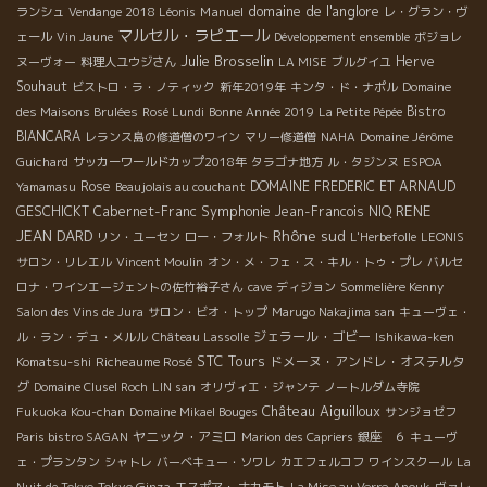
domaine de l'anglore
Manuel
ランシュ
Vendange 2018 Léonis
レ・グラン・ヴ
マルセル・ラピエール
ェール
Vin Jaune
Développement ensemble
ボジョレ
Julie Brosselin
Herve
ヌーヴォー
料理人ユウジさん
LA MISE
ブルグイユ
Souhaut
ビストロ・ラ・ノティック
新年2019年
キンタ・ド・ナポル
Domaine
Bistro
des Maisons Brulées
Rosé Lundi
Bonne Année 2019
La Petite Pépée
BIANCARA
レランス島の修道僧のワイン
マリー修道僧
NAHA
Domaine Jérôme
Guichard
サッカーワールドカップ2018年
タラゴナ地方
ル・タジンヌ
ESPOA
Rose
DOMAINE FREDERIC ET ARNAUD
Yamamasu
Beaujolais au couchant
Symphonie
RENE
GESCHICKT
Cabernet-Franc
Jean-Francois NIQ
Rhône sud
JEAN DARD
リン・ユーセン
ロー・フォルト
L'Herbefolle
LEONIS
サロン・リレエル
Vincent Moulin
オン・メ・フェ・ス・キル・トゥ・プレ
バルセ
ロナ・ワインエージェントの佐竹裕子さん
cave
ディジョン
Sommelière Kenny
Salon des Vins de Jura
サロン・ビオ・トップ
Marugo Nakajima san
キューヴェ・
ジェラール・ゴビー
ル・ラン・デュ・メルル
Château Lassolle
Ishikawa-ken
STC Tours
Richeaume Rosé
ドメーヌ・アンドレ・オステルタ
Komatsu-shi
グ
Domaine Clusel Roch
LIN san
オリヴィエ・ジャンテ
ノートルダム寺院
Château Aiguilloux
Fukuoka Kou-chan
Domaine Mikael Bouges
サンジョゼフ
ヤニック・アミロ
Paris bistro SAGAN
Marion des Capriers
銀座 ６
キューヴ
ェ・プランタン
シャトレ
バーベキュー・ソワレ
カエフェルコフ
ワインスクール
La
Tokyo Ginza
Nuit de Tokyo
エスポア・ ナカモト
La Mise au Verre
Anouk
ヴァレ