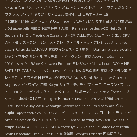
Olivier Cros et Sylvain Respaut
Miho
シルーブル
ラ・ベスティア
Chef
ドメーヌ・アド・ヴィヌム
ドメーヌ・ヴァランタン・
Kikuchi Yuji
マクシマス
ヴァレス
La
ア・シャッカン・サ・ビュル
銀座4丁目
田所オーナー
鹿児島
Méditerranée
ビストロ・マルゴ
made in JAJAKISTAN
カキと白ワイン
L'Echappee belle
京都の中華料理店「大鵬」
Renaissance des AOC
Nuit Saint
Georgers 1er Cru
Frédérique Cossard
ＢＭО社の山田さん
ジュスト・シエル
CPV
の竹下君
レストラン「オン・メ・フレ・ス・キル・トゥ・プレ」
Les Anonymes
Jean-Claude LAPALU
Domaine des Soulié
東京ワインビストロ「葡呑」
ジャン・マルク
サントル
アカデミー・ド・ヴァン・東京
Aveyron
L'écart lot
DOMAINE
1016
bistro YUIGA de Kanazawa
Fronton
ミレジム・ビオ
La Louce
BAPTISTE COUSIN
Jules Chauvet
Marseilles
桜島の噴火
東京レストラン業
マ
サカガミの日野さん
レ・バス
KOMEZAWA
Nuits Saint Georges 1er Cru Aux
沖縄
プピーユ
Argillas
オビ・ワイン
Yaoyu
シェフ・タケモト
ローラン・フェル
ラ・ルミーズ
Mathieu
クロ・デ・オリヴィエ
アぺロ
レストラン「シャトーブ
収穫2017年
Ramon Saavedra
リアン」
Le Tagine
フランス決勝戦
Champs
Ｃave
Libre
Lionel Gauby
2018 Vendange Descombes
Salon Les Anonymes
コート・デュ・ピ
Fujiki
Importateur AVENIR
シス・ピエ・シュール・テール
Bistro Trois Amours
Arnaud Combier
London tasting RAW 2018
SABORI le
couple KAMATA
コンコルド
ESPOA Yorozuya Yukiko san
Le Garde Robe
Berlin
Festivin
Kevin Descombe
Limoux
和飲学園
Georges Lemarié
門脇紀子さん