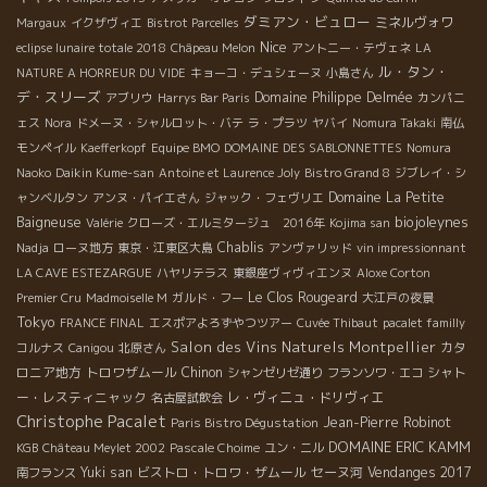
ダミアン・ビュロー
ミネルヴォワ
Margaux
イクザヴィエ
Bistrot Parcelles
Nice
eclipse lunaire totale 2018
Châpeau Melon
アントニー・テヴェネ
LA
ル・タン・
NATURE A HORREUR DU VIDE
キョーコ・デュシェーヌ
小島さん
デ・スリーズ
Domaine Philippe Delmée
アブリウ
Harrys Bar Paris
カンパニ
ェス
Nora
ドメーヌ・シャルロット・バテ
ラ・プラツ
ヤバイ
Nomura Takaki
南仏
モンペイル
Kaefferkopf
Equipe BMO
DOMAINE DES SABLONNETTES
Nomura
Naoko
Daikin Kume-san
Antoine et Laurence Joly
Bistro Grand 8
ジブレイ・シ
Domaine La Petite
ャンベルタン
アンヌ・パイエさん
ジャック・フェヴリエ
biojoleynes
Baigneuse
Valérie
クローズ・エルミタージュ 2016年
Kojima san
Chablis
Nadja
ローヌ地方
東京・江東区大島
アンヴァリッド
vin impressionnant
LA CAVE ESTEZARGUE
ハヤリテラス
東銀座ヴィヴィエンヌ
Aloxe Corton
Le Clos Rougeard
Premier Cru
Madmoiselle M
ガルド・フー
大江戸の夜景
Tokyo
FRANCE FINAL
エスポアよろずやつツアー
Cuvée Thibaut
pacalet familly
Salon des Vins Naturels Montpellier
カタ
コルナス
Canigou
北原さん
ロニア地方
トロワザムール
Chinon
シャト
シャンゼリゼ通り
フランソワ・エコ
ー・レスティニャック
レ・ヴィニュ・ドリヴィエ
名古屋試飲会
Christophe Pacalet
Jean-Pierre Robinot
Paris Bistro Dégustation
DOMAINE ERIC KAMM
KGB
Château Meylet 2002
Pascale Choime
ユン・ニル
Yuki san
ビストロ・トロワ・ザムール
セーヌ河
Vendanges 2017
南フランス