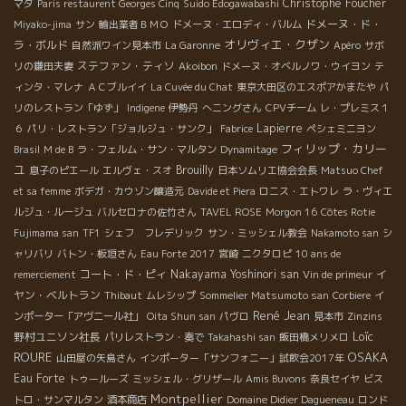
Christophe Foucher
マダ
Paris restaurent Georges Cinq
Suido Edogawabashi
ドメーヌ・ド・
Miyako-jima
サン
輸出業者ＢＭＯ
ドメーヌ・エロディ・バルム
オリヴィエ・クザン
ラ・ボルド
自然派ワイン見本市
La Garonne
Apéro
サボ
ステファン・ティソ
リの鎌田夫妻
Akoibon
ドメーヌ・オベルノワ・ウイヨン
テ
ィンタ・マレナ
ＡＣブルイイ
La Cuvée du Chat
東京大田区のエスポアかまたや
パ
リのレストラン「ゆず」
Indigene
伊勢丹
へニングさん
CPVチーム
レ・プレミス１
Lapierre
６
パリ・レストラン「ジョルジュ・サンク」
Fabrice
ペシェミニヨン
フィリップ・カリー
Brasil
M de B
ラ・フェルム・サン・マルタン
Dynamitage
ユ
Brouilly
息子のピエール
エルヴェ・スオ
日本ソムリエ協会会長
Matsuo Chef
et sa femme
ボデガ・カウゾン醸造元
Davide et Piera
ロニス・エトワレ
ラ・ヴィエ
ルジュ・ルージュ
バルセロナの佐竹さん
TAVEL ROSE
Morgon 16
Côtes Rotie
Fujimama san
TF1
シェフ フレデリック
サン・ミッシェル教会
Nakamoto san
シ
ャリバリ
バトン・板垣さん
Eau Forte 2017
宮崎
ニクタロピ
10 ans de
コート・ド・ピィ
Nakayama Yoshinori san
イ
remerciement
Vin de primeur
ヤン・ベルトラン
Thibaut
ムレシップ
Sommelier Matsumoto san
Corbiere
イ
René Jean
ンポーター「アヴニール社」
Oita Shun san
パヴロ
見本市
Zinzins
Loïc
野村ユニソン社長
パリレストラン・奏で
Takahashi san
飯田橋メリメロ
ROURE
OSAKA
山田屋の矢島さん
インポーター「サンフォニー」試飲会2017年
Eau Forte
トゥールーズ
ミッシェル・グリザール
Amis Buvons
奈良セイヤ
ビス
Montpellier
トロ・サンマルタン
酒本商店
Domaine Didier Dagueneau
ロンド