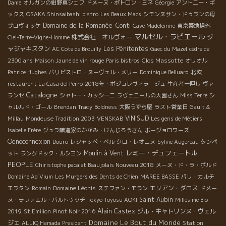
Dame
オルガンの紺野真シェフ
ドメーヌ・ポトロン・ミネ
Géorgie
アントニー・ギ
ックス
OSAKA Shinsaibashi bistro
Les Beaux Macs
シモンヌサン・ドゥランの母
Domaine de la Romanée-Conti
プロヴォッケ
Cave Madeleinne
東京築地場外
マルセル・ラピエ－ル
株式会社 オルヴォー
ジ
Ciel-Terre-Vigne-Homme
ャジャキスタン
Les Pénitentes
AC Cote de Brouilly
Gaec du Mazel
cèdre de
Clos Massotte
2300 ans
Maison Jaune de vin rouge
Paris bistros
オリオル
Patrice Hughes
パリビストロ・ヌーヴェル・メリー
Dominique Belluard
北欧
restaurent La Casa del Perro
2018年・ボジョレヴィラージュ
生産者一押し
ヴァ
Catalogne
ランセ
シャトー・カッシーニ
ラヴェニールの大園さん
Miss Terre
シ
ャルルド・ゴール
Brendan Tracy
Boldness
大阪うずら屋
ラスト営業日
Gault &
VINISUD
Millau
Mondeuse Tradition 2003
VENSKAB
Les gens de Métiers
Isabelle Frère
ジュラ醸造家のかがみ・けんじろうさん
ボージョロワーズ
Oenoconnexion
Douro
レシャッペ・ベル
クロ・レオニヌ
Sylvie Augereau
タンペ
レミー・デュフェートル
Moulin à Vent
ット
ラングドック・ルシヨン
PEOPLE
Chiristophe pacalet Beaujolais Nouveau 2018
メーヌ・ド・ラ・ボルド
Domaine Ad Vium
Les Murgers des Dents de Chien
MAREE BASSE
パリ・カルチ
Domaine Léonis
エリアン・ダロス
エラタン
Romain
ステファン・モラン
ドメー
Saint Aubin
ヌ・ラファエル・バルトゥッチ
Tokyo Toyosu AOKI
Millésime Bio
Alain Castex
ジル・キャトリンヌ・ヴェル
2019
St Emilion
Pinot Noir 2016
Domaine Le Bout du Monde
ジェ
ALLIQ Hamada President
Station