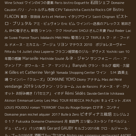
石田シェフ
Wine School
ワインの4つの要素
Paris bistro Goguette
Domaine
CPV Takeshita
Bistro
Cauzon
パリ・ノートルダム寺院
Caviste Rocks Off
ビスト
FLACON
東京・世田谷
Arts et Metiers
イタリアワイン
Saint Chignan
ロ・ブリュタル
アミ・ビュヴォン
Eric
ビム
ワインバー店長のアレックス
岩井さ
ん
BMO聖子さん
新宿
シャント・クク
Hirofumi SHOJI さんご夫妻
Paul Reder
Lac
菊池シェフ
de Suwa
France Tours
Iidabashi Méli Mélo
TRIPLE A
ク・ド・フード
リヨン
ル
ドメーヌ・ミカエル・ブージュ
マテウス
2018 ボジョレヌーヴォー
Fête du 14 Juillet chez Lapierre
フラコン経営者のジル・ダヴァス
Yoshiki san
10
ルネ・ジャン
Marseille
サンフォニー
年間の感謝
Mathilde Soulié
バー・ア・
Banyuls
ヴァン「ア・ボワール・エ・ア・マンジェ」
グラン・ラルグ
福岡・久留
Gilles et Catherine Vergé
酒美土
米
Yamada Shopping Center
ワイン ＳＭ
DOMAINE YOYO
場
ワインバー「クルーズ」
Diony
アナテム
Mas del Périé
vendange 2019
シルヴァン・リショーム
Jus de Raisins
ドメーヌ・デ・グリ
Rémi Sédès
オット
お好み焼き「パセミア」
イオデ
Davide Gentile
Ishikawa
Akinori
Emmanuel Leroy
Les Maù
TOUR REBECCA
Mr.Fujiki
キュイエット
JEAN
LOUIS POUDOU
roman 'TERROIR'
Clos du Rouge Gorges
ロマネ・コンティ
ビオディナミ栽培
Domaine jean michel alquier
2017 Bulle à Zero
ミレジム２
０１７
Fukuoka
Domaine Chamonard
月
凱旋門
三ツ星レストラン「オベルジュ・
Gerard GAUBY
デュ・ピュイ」
パリの葉月
モルゴン2016年
クロ・ルジャール・
ル・ブール1996年
酒販グループESPOA
Nishio san
singapour restaurant ANDRE