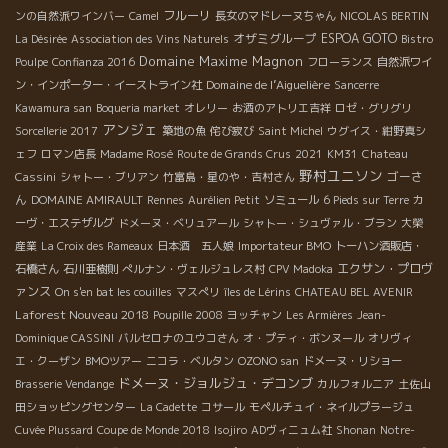
フルーリ
ンの自然派ワインバー
Camel
長女のマドレーヌちゃん
NICOLAS BERTIN
オザミグループ
ESPOA GOTO
La Désirée
Association des Vins Naturels
Bistro
Domaine Maxime Magnon
Poulpe
Confianza 2016
フローランス
自然派ワイ
Domaine de l’Aiguelière
ン・インポーター・イーストライン社
Sancerre
Kawamura san
Boqueria market
オレリー
お酒のアトリエ吉祥
ロゼ・グリグリ
アンジェ
Sorcellerie 2017
築地の魚
侘び寂び
Saint Michel
ウグイス・紺野真シ
ェフ
ロマン店長
Madame Rosé
Route de Grands Crus
2021
KM31
Chateau
野村ユニソン
ゴーさ
Cassini
シャトー・ブリアン
竹富島・星のや・吉村さん
ん
DOMAINE AMIRAULT
Rennes
Aurélien Petit
ソミュール
6 Pieds sur Terre
カ
ーヴ・エステザルグ
ドメーヌ・ベリュアール
シャトー・シュヴァル・ブラン
大榮
産業
La Croix des Rameaux
日本酒 五人娘
Importateur BMO
トーハン酒販店・
エクサン・プロヴ
石橋さん
石川亜樹則
ぺルナン・ヴェルジュレス村
CPV Madoka
ァンス
On s'en bat les couilles
マスぺリ
îles de Lérins
CHATEAU BEL AVENIR
Laforest Nouveau 2018
Poupille 2008
ヨッチャン
Les Armières
Jean-
Dominique CASSINI
バルセロナのユウコさん
オ・プティ・ボンヌール
オリヴィ
エ・クーザン
BMOツアー
ニコラ・ベルタン
OZONO san
ドメーヌ・リショー
ドメーヌ・ジョルジュ・デコンブ
Brasserie Vendange
カルフォルニア
土佐山
田ショッピングセンター
La Cadette
コサール
モペルチュイ・ネイルプラージュ
Cuvée Plussard
Coupe de Monde 2018
Isojiro
ADヴィニュム社
Shonan
Notre-