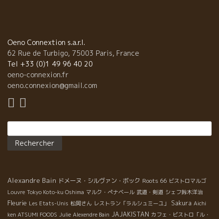
生産者達、その1 ● オリヴィエ・コーエンは今回もお父さんと
共に、楽しそうにワインの説明をしている。 いろいろな生産者か
らアイデアをもらい、自由な発想でワイン造りを行うオリヴィ
エ。 彼の底抜けの明るさがワインに出ている。 ● ガランスの白
Oeno Connextion s.a.r.l.
も赤も、南仏を思わせない、綺麗な透明感溢れる酸のキリッと効
62 Rue de Turbigo, 75003 Paris, France
いたワイン。 石灰岩からくるミネラル感、塩気が旨味を出してい
Tel +33 (0)1 49 96 40 20
る。 ● マチュー・ラピエール、今年は2回の雹害があっ
oeno-connexion.fr
たが、それをものともせず、 2017年！素晴らしい出来！ すでに
oeno.connexion@gmail.com
出来上がったレザン・ゴロワはまさにグレナデンシロップ。う
ま〜い。 モルゴンは、まさにイチゴジャム。 ● 昨年のヌ
ーヴォー解禁時に来日のクリストフ・パカレはまさにテロワール
Rechercher :
職人。 クリュの違いを明確に表現。 2017年のボジョレー・ブラ
ンはエキゾティックな熟度。ジュリエナはジューシーで既に素晴
らしい状態。 ● フロントンのいつも陽気なシャトー・
プレザンスのマルク・ペナベールのスタンドには、いつも凄い人
だかり。 ソーヴィニョン・ブランはフレッシュ、シャナンは軽や
Alexandre Bain
ドメーヌ・シルヴァン・ボック
Roots 66
ビストロマルゴ
かな洋梨。 ネグレットをメインにした赤のキュヴェも、昔のよう
なタンニンギシギシの造りでは無く、エレガント！ 今や27歳にな
Louvre
Tokyo Koto-ku Oshima
マルク・ぺナベール
武道・剣道
シェフ鈴木洋治
Fleurie
った長男の名前のキュヴェ、ティボーは絶品。 ● リオ
Sakura
Les Etats-Unis
松岡さん
レストラン「ラルシュミーユ」
Aichi
ネル・ゴビーの造るワインは父親ジェラールの造るテロワール感
JAJAKISTAN
ken ATSUMI FOODS
Julie
Alexendre Bain
カフェ・ビストロ「ル・