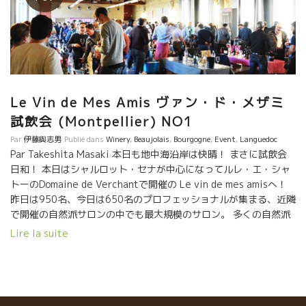
Le Vin de Mes Amis ヴァン・ド・メザミ
試飲会 (Montpellier) NO1
Par
伊藤與志男
Publié dans
Winery
,
Beaujolais
,
Bourgogne
,
Event
,
Languedoc
Par Takeshita Masaki 本日も地中海沿岸は快晴！ まさに試飲会
日和！ 本日はシャルロット・セナが中心になってルレ・エ・シャ
トーのDomaine de Verchantで開催の Le vin de mes amisへ！
昨日は950名、今日は650名のプロフェッショナルが集まる、近隣
で開催の自然派サロンの中でも最大規模のサロン。 多くの自然派
巨匠が参加していますが、毎年毎年の栽培、醸造の進化による、
Lire la suite
ワインの味わいの進化に驚かされる。 ぶどうの樹齢と共に、気候
の変化と共に、世の中の流れと共に、いろいろな状況に対応しな
がら、更に高品質なワインを造りだしている。 ワイン造りに答え
は無い。 いつまでも答えを追い求めながら日々の努力を積み重ね
るものだ。 そして結果はついてくる。 ル・ヴァン・ド・メザミの