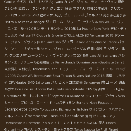
Camille
ピザ店 ロバ・セリア
Aguyana
カリピージュ
ムーラン・ナ・ヴォン
銀座
グラエナ
麻美
フレンチ
試飲
ル・タン・デメ
マタハリ
収穫20年記念・クリスト
ピエール・オヴェルノワ
フ・パカレ
white
BMO 社のマサコさん
売り手と造り手
ジェローム・ソリーニ
Bistro A boire et A manger
アヴィタル
vin WA
ラ・ヴリ
La Pioche
New York
ーユ・エ・ル・パピヨン
ラ・トランシェ 2016年
デビ・ディ
ヴェルス
Metisse 17
Clos de la Briderie
CYRILL ALONZO
Vendange 2018
ドメー
ジュラ
ヌ・ジャン・ダヴィッド
Ishikawa san
La Revue des Vins de France
パッ
グラン・ル
ション・エ・ナチュール
シェフ・ジェローム・ジェグル
伊藤の誕生日
Les Affranchis
パ
グラエナ村
ムーラン・ナ・ヴァン
ポンポワ2015年
パシ
Domaine Jean-Baptiste Senat
オン・エ・ナチュール心斎橋店
La Pierre chaude
Takenouchi san
東京調布
中村さん
エミリー
ラ・ディーヴ・ブテイユ
ル・カンボ
ン2008
Cuveé WA
Restaurant Soya
Taiwan Buvons Nature 2018
酒屋・よろず
南ローヌ
パリビストロ試飲会
や
CPV équipe
BMO Saito san
Sengan-en
映画
モニカさん
ルヴァ
Domaine Beauthorey
Katsumata san Gotenba
CPVの石川君
ラ・トルトゥーガ
La Rumbera
Chiroubles
Septime
ティエリー・プゼラ
76VIN
シャトー・プピーユ・コート・ド・カスティヨン
Bernard Nady Foucault
Escarpolette
ESPOA Yorozuya et Richeaume Histoire
ヴォンゴレ・スパゲティ
Champagne Jacques Lassaigne
マルティーヌ
湘南
ピエール・アリエ
Domaine de la Rectorie
Ｐａｓｃａｌ Ｃｏｌｅｔｔｅ
S.A.I.N
美人
Marco
Giuliani
竹之内さん
レストラン・ヨットクラブ
Tokyo Nagoya
Le P'tit Pinard