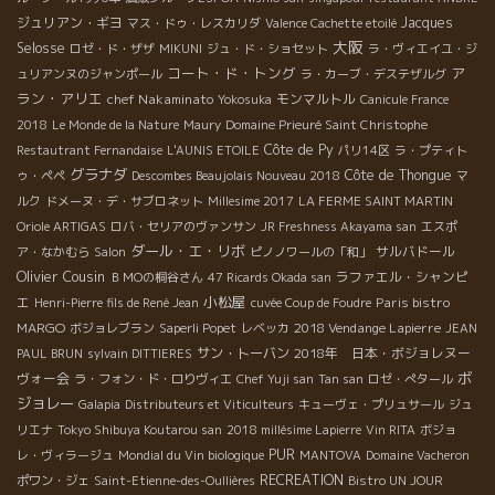
ジュリアン・ギヨ
Jacques
マス・ドゥ・レスカリダ
Valence Cachette etoilé
大阪
Selosse
ロゼ・ド・ザザ
MIKUNI
ジュ・ド・ショセット
ラ・ヴィエイユ・ジ
コート・ド・トング
ア
ュリアンヌのジャンポール
ラ・カーブ・デステザルグ
ラン・アリエ
chef Nakaminato
モンマルトル
Yokosuka
Canicule France
2018
Le Monde de la Nature
Maury
Domaine Prieuré Saint Christophe
Côte de Py
Restautrant Fernandaise
L'AUNIS ETOILE
パリ14区
ラ・プティト
グラナダ
Côte de Thongue
ゥ・ペペ
Descombes Beaujolais Nouveau 2018
マ
ルク
ドメーヌ・デ・サブロネット
Millesime 2017
LA FERME SAINT MARTIN
Oriole ARTIGAS
ロバ・セリアのヴァンサン
JR Freshness Akayama san
エスポ
ダール・エ・リボ
サルバドール
ア・なかむら
Salon
ピノノワールの「和」
Olivier Cousin
ラファエル・シャンピ
ＢＭОの桐谷さん
47 Ricards Okada san
小松屋
エ
Paris bistro
Henri-Pierre fils de René Jean
cuvée Coup de Foudre
MARGO
2018 Vendange Lapierre
ボジョレブラン
Saperli Popet
レベッカ
JEAN
サン・トーバン
2018年 日本・ボジョレヌー
PAUL BRUN
sylvain DITTIERES
ボ
ヴォー会
ラ・フォン・ド・ロりヴィエ
Chef Yuji san
Tan san
ロゼ・ぺタール
ジョレー
Galapia
Distributeurs et Viticulteurs
キューヴェ・プリュサール
ジュ
リエナ
Tokyo Shibuya Koutarou san
2018 millésime Lapierre
Vin RITA
ボジョ
PUR
レ・ヴィラージュ
Mondial du Vin biologique
MANTOVA
Domaine Vacheron
RECREATION
ポワン・ジェ
Saint-Etienne-des-Oullières
Bistro UN JOUR