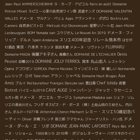
Jean-Paul
AMMERSCHEWIHR
ラ・カーブ・アピコル
Paris en août
Domaine
DOMAINE VALENTIN
Potron Minet
ラピエール家の自然派ワイン祭
武道オンズ
VALLES
Bistro Les
ドメーヌ・サルナン・ベリュ
Apps
アヴァンティ・ポポロ
Canons
自然派ビストロ・Matsuki
Kiji Okonomiyaki
星野リゾート社
Jean-Michel
ドメーヌ・フィ
Lasbouygues
BOM Yamada san
ユウジさん
Le Nouvel An 2019
スリエ400年記念
リレール見本市
リップ・デルメ
Spain Andalucia
はせが
東京・六本木
FUJIMARU
わ酒店
ケランヌ
坂田夫妻
ドメーヌ・リヴァトン
後藤アキ子さん
Denis
Domaine MADA
高橋さん
DOMAINE DE L'ECHALIER
丸山宏人
Pesnot
DOMAINE JOLLY FERRIOL
宮本
収穫2016
レストラン
Pierre Nicolas
Opéra
アコワボン
SOPEXA
ワインビストロ・俊
嬉しい
Normandie
Aux
アラン・シャペル
ムレシップ・ロゼ
Take chan
Domaine Haut Brugas
Amis
Chef Ishida
ブルイ
Restaurateur français Daisuke san
恵比寿
夜景
CAVE AUGE
Bistrot
シャンパーン・ジャック・ラセーニュ
バイエール2016
ドメーヌ・ダニエル・サージュ
ルカト街
Symphonie Madoka san
シェフ・ソム
リエの長谷川さん
フリダ
オスピス・ド・ボーヌ
（株）土佐山田の三谷さん、内川
レミー・スリエ50歳記念パ
さん
ボルドー1977年
Attention Chenin Méchant
ーティー
ドメ
Olivar
京橋フレンチ
弥三郎
クマちゃん
ジャーナリスト・ハン氏
ーヌ・ダール・エ・リボ
DOMAINE JEAN-MARC LAFOREST
Pays-Bas
ドメ
2018年・ボジョレヌーヴォー
ーヌ・リショーム 1989年シラ
バザス牛のウイリ