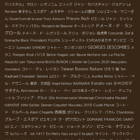
の強い、天て地でいうと地の強いワインから天の力の強いワイン
クリスタル」
サロン・レザノニム
エリック
ジャン・セバスチャン・ジョアン
La
に進化している。またお互いのキャラクターの違い、人によって
Perrière
幸子さん
エスポア・よろずや・リショームの歴史
ソムリエール・ケニーさ
ワインは変わる。面白い。 続く。。。 筆：竹下
Prieure Roch
ん
Ouverture de la cave Trois Amours
ピエール
ジャン・ミッシェ
ドメーヌ・ド・ラン
ル・ステファン
パカレ
Hospice de Beaune
オーストリア
Jura
グロール
ドメーヌ・ド・レグリエール
クリュ・ボジョレ
自然界
Concorde
President FUJITA
Grenache Blanc
シューディスト
ESPOAかまたや
オリビエ・コ
GEORGES DESCOMBES
ーエン
Sumiyaki SHINORI
シャトー・カンボン2017
メ
ラニ
Pompon Rosé
ババス
Baton Itagaki san
Baune Kentaro-san
La Pioche
Hayashi san
Tokyo wine Bistro BUNON
L'Atelier de Cuisine
2020 beaujolais
Taiwan Buvons Nature
nouveaux
コトー・デュ・レイヨン
びそう
桜
Ten
Raphael Champier
Gerard
ムロン・ド・ブルゴーニュ
Aurélie
Reino
シャトー・ベ
Kanako san
ＢＭＯのマ
ル・アヴニール
東京・文京区
Importateur BARBARA
サ子さん
Patrimoine
カー・ジェー・ベー
2018年ヌーヴォー・レミー・デュフェ
ートル
フィリップ・デルメ
20e Anniversaire Vendange Christophe Pacalet
coinstot vino
Gaillac
Damien Coquelet Nouveau 2018
Cuvée Marcel
コート・
西南部
ド・マルペール
Alain Chapelle
ボジョレ・クリストフ・パカレ
Chardonay
グループ・エスポア
ピエモンテ
ラ・ポワヴロット
DOMAINE FRANCOIS SAINT-
メゾン・ピエール・オヴェルノ
LO
エノ・コネクション
ラ・ピエール・ショード
ワ
ルバレーズ lot 1417
En Mets fais ce qu'il te plait
サイント・ヴィクトワー