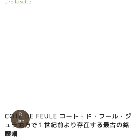
Lire la suite
っていた。 ところが、ある時、ブルノ・シュレールのピノ・ノワ
ールを飲む機会があった。 “な・なんだ、この液体は？”このスー
ット体に入っていく葡萄ジュースのような液体。 この日以来、俊
さんは、自然派ワインの虜になってしまった。 “こんなワインを多
くの人と分かち合いたい！” ビストロ・俊をオープンした。 自然派
ワインと共に過ごす充実した日々は、俊さんにとっては正に“ホン
トな時間”だった。 店内にこんな習字が貼られていた。 今夜はこの
トビッキリ美味しい２本を開けた。 ジュラのHUGHES BEGUET ユ
グ・ベゲ、近年、大変身してフランスでも大人気のワインだ。 そ
して、南ローヌ、アルデッシュ地方のGregory Guillaumeグレゴ
リー・ギヨームのLouforoséルフォ―ロゼをやった。 大分空港か
ら大分駅に直行した甲斐があった。 パッションの人と俊さんとト
ビッキリ美味しいワインを分かち合えた“ホントの時間”が過ごせ
た。 ありがとう俊さん！
8
COTE DE FEULE コート・ド・フール・ジ
Jan
ュラ地方で１世紀前より存在する最古の銘
醸畑