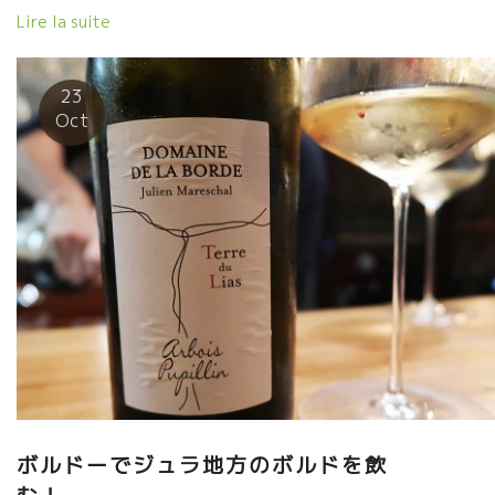
vie est belle ?が聞こえてきた。そう、あのステファン・ティソ
Lire la suite
夫婦がいた。 そして、ラ・フェルム・デ・セット・リュン
ヌ La Ferme des Sept Lunes のジャンさん（Jean Delobre） も
いた。 何と、ティエリー・ピュズラさんもやって来た。 ステフ
23
ァン・ティソのテーブルにはニューヨークでVin natureを広めて
Oct
いる女性もいた。 ニューヨークも熱く燃えているようだった。
明日からの試飲会の為にやって来た醸造家、バイヤーで
溢れて熱気が凄かった。
ボルドーでジュラ地方のボルドを飲