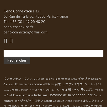
Oeno Connextion s.a.r.l.
62 Rue de Turbigo, 75003 Paris, France
Tel +33 (0)1 49 96 40 20
oeno-connexion.fr
oeno.connexion@gmail.com
Rechercher :
イタリア
ヴァランタン・ヴァレス
Jus de Raisins
Importateur BMO
Domaine
Domaine des Soulié 400ans
Ganevat
水口シェフ
ディナミタージュ
レ・ザノ
モルゴン
岩ちゃん
二ム
Châpeau Melon
イーストライン社
エールドゥロ
Mas de
Domaine de la Sénèchalière
Domaine Richaume
la Font Ronde
Baune
ジャジャキスタン
ルクレアシオン
Kentaro-san
Benoit Courault
Anne-Hélène
CPV菊
バザス牛のウイリアムさん
ブルイ
本物ワイン
ドメーヌ・ルノー・ボアイエ