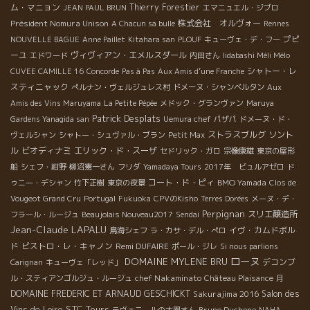
ム・マニョン
Thierry Forestier
JEAN PAUL BRUN
エマニュエル・ジブロ
Président Nomura Unison
株式会社 オルヴォー
A Chacun sa bulle
Rennes
プピ
NOUVELLE BAGUE
Anne Paillet
Kitahara san
PLOUF
キューヴェ・デ・フー
ーユ
ヴィヴィアン・エメルスダール
エドワード
内田さん
Iidabashi Méli Mélo
シャトー・レ
CUVEE CAMILLE 16
Concorde
Pas à Pas
Aux Amis d’une Franche
スティニャック
ぺルナン・ヴェルジュレス村
ドメーヌ・シャンベルタン
Aux
Amis des Vins Maruyama
La Petite Pépée
メドック・グランヴァン
Maruya
Patrick Desplats
Gardens Yanagida san
Uemura chef
パザパ
ドメーヌ・ド・
ストラスブルグ
ソント
ヴェルシャン
シャトー・シュヴァル・ブラン
Petit Max
ル
ビオディナミ
エリック・ド・スーザ
セドリック・ガロ
宗像康雄
東京の屋形
船
シェフ・紺野
柳沼憲一さん
フリダ
Yamadaya Tours
2017年 ビュルアゼロ
ド
コート・ド・ピィ
BMO Yamada
ゥニー・デシャン
竹下正樹
東京の夜景
Clos de
Vougeot Grand Cru
Portugal
Fukuoka
CPVのKisho
Terres Dorées
メーヌ・デ・
Perpignan
スリエ醸造所
フラール・ルージュ
Beaujolais Nouveau2017
Sendai
Jean-Claude LAPALU
イヴ・カムドボル
鳥海シェフ
ラ・カサ・デル・ぺロ
ド
ビストロ・レ・キャノン
Remi DUFAIRE
ポール・ジレ
Si nous parlions
ローヌ
DOMAINE MYLENE BRU
デコンブ
Carignan
キューヴェ「レッド」
chef Nakaminato
ル・スティアンゴルジュ・ルージュ
Château Plaisance
月
DOMAINE FREDERIC ET ARNAUD GESCHICKT
Sakurajima 2016
Salon des
STC Tours
Vins de Loire
Bruno Duchene