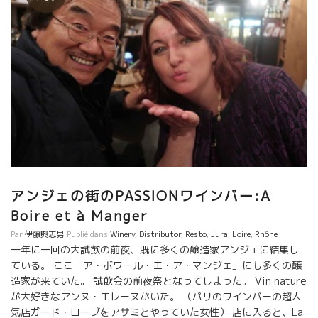
アンジェの街のPASSIONワインバー:A
Boire et à Manger
Par
伊藤與志男
Publié dans
Winery
,
Distributor
,
Resto
,
Jura
,
Loire
,
Rhône
一年に一回の大試飲の前夜、既に多くの醸造家アンジェに結集し
ている。 ここ「ア・ボワール・エ・ア・マンジェ」にも多くの醸
造家が来ていた。 試飲会の前夜祭となってしまった。 Vin nature
が大好きなアンヌ・エレーヌがいた。 （パリのワインバーの超人
気店ガード・ローブをアサミとやっていた女性） 店に入ると、La