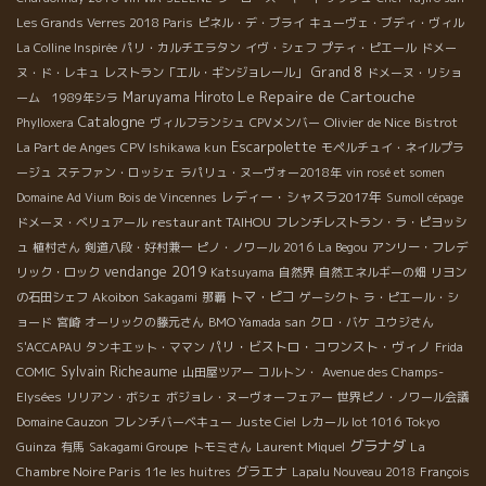
Les Grands Verres 2018 Paris
ピネル・デ・ブライ
キューヴェ・ブディ・ヴィル
La Colline Inspirée
パリ・カルチエラタン
イヴ・シェフ
プティ・ピエール
ドメー
Grand 8
ヌ・ド・レキュ
レストラン「エル・ギンジョレール」
ドメーヌ・リショ
Le Repaire de Cartouche
Maruyama Hiroto
ーム 1989年シラ
Catalogne
Olivier de Nice
Phylloxera
ヴィルフランシュ
CPVメンバー
Bistrot
Escarpolette
La Part de Anges
CPV Ishikawa kun
モペルチュイ・ネイルプラ
ージュ
ステファン・ロッシェ
ラパリュ・ヌーヴォー2018年
vin rosé et somen
レディー・シャスラ2017年
Domaine Ad Vium
Bois de Vincennes
Sumoll cépage
restaurant TAIHOU
ドメーヌ・ベリュアール
フレンチレストラン・ラ・ピヨッシ
ュ
植村さん
剣道八段・好村兼一
ピノ・ノワール 2016
La Begou
アンリー・フレデ
vendange 2019
リック・ロック
Katsuyama
自然界
自然エネルギーの畑
リヨン
トマ・ピコ
の石田シェフ
Akoibon
Sakagami
那覇
ゲーシクト
ラ・ピエール・シ
ョード
宮崎
オーリックの藤元さん
BMO Yamada san
クロ・バケ
ユウジさん
パリ・ビストロ・コワンスト・ヴィノ
S'ACCAPAU
タンキエット・ママン
Frida
Sylvain Richeaume
COMIC
山田屋ツアー
コルトン・
Avenue des Champs-
Elysées
リリアン・ボシェ
ボジョレ・ヌーヴォーフェアー
世界ピノ・ノワール会議
Domaine Cauzon
フレンチバーベキュー
Juste Ciel
レカール lot 1016
Tokyo
グラナダ
La
Guinza
有馬
Sakagami Groupe
トモミさん
Laurent Miquel
Chambre Noire Paris 11e
グラエナ
les huitres
Lapalu Nouveau 2018
François