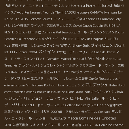
Ivo Ferreira
池まどか
Pierre Laforest
ドメーヌ・アント二ー・テヴネ
加賀
ワ
インスクール
Restaurent Fleur de Thym
SABORI le couple KAMATA
Iwai san
Le
Jérôme Jouret
Nouvel An 2019
アントニー・テヴネ
Antoine et Laurence Joly
パシオン心斎橋店
ワインバー店長のアレックス
Cuveé Ouech Cousin
RUE DE LA
Domaine Pattes-Loup
PESTE
クロス・ロード社
セ・ル・プランタン2016
Douro
Elian Da
Septime
La Trenchée 2016
ダヴィデ・ジェンティエ
Davide Chapelle
プイイヒュメ
Ros
宮本
東京・神田・リショームワイン会
Anthony Guix
L'écart
スペイン
lot 1117
Pitrou 2004
ピザ店 ロバ・セリア
La Casa del Perro
マ
CAVE AUGE
ス・ド・ラ・フォン・ロンド
Domaien Marcel Richaud
Abriou
La
グラン・ルパ
Trenchée
ジュヴレ・シャンべルタン
アカデミー・ド・ヴァン・東京
シャルル・アズナヴール
大園さん
ロバ・セリアのヴァンサン
マルゴグループ
ヴァ
ン・ド・プリムー
エスポア・よろずや・リショームの歴史
Cuvée Plussard
Les 4
アルデッシュ
éléments pour Vin Nature
Port du Thon
フェニックス
Italie Nord
chef Frederic
Caviar
Charles de Gaulle
oeuillade
Yuko-san
ボデガ・カウゾン醸造
クラブ・パッション・デュ・ヴァン
ル・クロ・
ビストロ
元
Vin italien
デ・グリヨン
クロ・ドゥ・ヴージョ
La Colline Inspiré
ボジョレワイン全体の大
マルセ
試飲会サロン
ビストロ・オザミ
2009年 マルセル・ラピエール
Cossard
ル・エ・クレール・リショー
Macon
Domaine des Griottes
松尾シェフ
サンドリーヌ
2018年皆既月食
リオン
マリー修道僧
テロワール
Domaine Potron