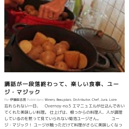
講話が一段落終わって、楽しい食事、ユー
ジ・マジック
Par
伊藤與志男
Publié dans
Winery
,
Beaujolais
,
Distributor
,
Chef
,
Jura
,
Loire
忘れられない一日、 Overnoy-no.5 エマニュエルが仕込んでおい
てくれた美味しい料理。 仕上げは、根っからの料理人、人が調理
しているのを黙って見ていられない菊池ユージさん。 ユー
ジ・マジック！ ユージが触っただけて料理がさらに美味しくなっ