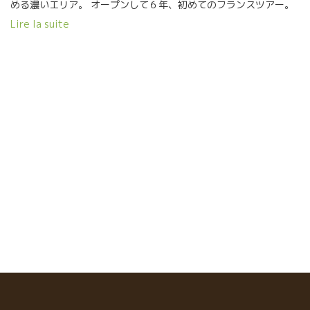
める濃いエリア。 オープンして６年、初めてのフランスツアー。
昨日は、メゾン・ブリュレ、ニコラ・レオ、ジェローム・ソリー
Lire la suite
ニなどを訪問して今日はパリ。 昨夜は一緒にアペロを楽しんだ。
まずは、Clown Bar クラウン・バーへ。いつも満員のパリでも超
人気のビストロ。 満席だったけど早い時間ならカウンター付近と
外は空いていた。 DOMAINE DE LA BORDE ドメーヌ・
ド・ラ・ボルド – どこまでも優しく繊細なミネラル 先ずは、優し
くて、繊細で、真っ直ぐなミネラルが伸びてくるJuraのドメー
ヌ・ド・ラ・ボルドのサバニャンをやった。 造り手のJulien
Marechal ジュリアン・マレシャルは一か月前に日本に来たばか
り。 人間的にも優しく、じっくり物事を進めていくタイプ。ワイ
ンの優しさと確実性が表現されている。 実にソフトで疲れた時、
二日酔いでも、全く問題なくスーット体に入っていく絶品。 日本
の試飲会では東京、札幌、大人気だった。 JURAと云え
ばオヴェルノワさんがいる。ジュリアンも尊敬する醸造家。 ジュ
リアンはその尊敬するオヴェルノワさんと同じ村に醸造所を構え
た。 ３億年前のトリアス期の土壌がある斜面に葡萄園が広がって
いる。 柔らかなミネラル感はここに由来する。