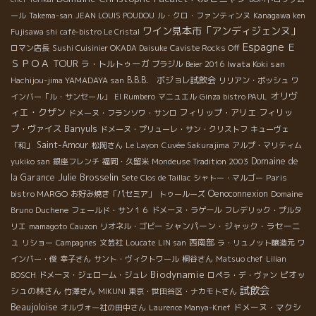
ール
Takema-san
JEAN LOUIS POUDOU
ル・クロ・ファンティンヌ
Kanagawa ken
ワイン見本市「アンディジェンヌ」
Fujisawa shi
café-bistro Le Cristal
Espagne
Ｅ
ロマン店長
Sushi Cuisinier OKADA Daisuke
Caviste Rocks Off
ＳＰＯＡ TOUR
ラ・トルトゥーガ
Iwata Koki san
ブラジル
Beier 2016
B.B.B. ボジョレ試飲会
Hachijou-jima YAMADAYA san
リリアン・ボッシュ
ワ
オリヴ
インバー「ル・サンセール」
El Rumbero
マニュエル
Ginza bistro PAUL
ィエ・クザン
フィリップ・アリエ
フィリッ
ドメーヌ・フランソワ・サンロ
Banyuls
プ・ヴァイス
ドメーヌ・プリューレ・サン・クリストフ
キューヴェ
Saint-Amour
「和」
松岡さん
Le Layon
Cuvée Sakurajima
アルプ・マリティム
Domaine de
yukiko san
銀座フレンチ
福岡・久留米
Mondeuse Tradition 2003
Julie Brosselin
la Garance
Paris
Sete
Clos de Taillac
シャトー・マルゴー
bistro MARGO
Oenoconnexion
お好み焼き「パセミア」
トゥールーズ
Domaine
Bruno Duchene
フェールド・サン１６
ドメーヌ・ラゲール
フレデリック・プルタ
シャンパーン・ジャック・ラセーニ
リエ
mamagoto
Cauzon
リオネル・ゴビー
ュ
西南部
リショー
Campagnes
文芸社
Loucate
LIN san
ラ・リュノット醸造元
ワ
インバー・俊
幸子さん
サント・ヴィクトワール
桐谷さん
Matsuo chef
Lilian
Biodynamie
ピオッ
BOSCH
ドメーヌ・ジェローム・ジュレ
ロペラ・デ・ヴァン
試飲会
シュの林さん
竹澤さん
MIKUNI
東京・世田谷区・ナカモトさん
Beaujoloise
ドメーヌ・マクシ
オルヴォー社の田中さん
Laurence Manya-Krief