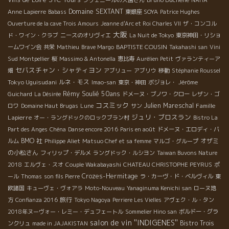
ラヴェニールの大園さん
NAHA
Domaine SEXTANT
Anne Lapierre
Babass
東銀座 SOYA
Patrice Hughes
Ouverture de la cave Trois Amours
Jeanne d'Arc et Roi Charles VII
ザ・コンコル
大阪
ド・ワイン・クラブ
ニースのオリヴィエ
La Nuit de Tokyo
東京神田・リショ
BAPTISTE COUSIN
ームワイン会
共栄
Mathieu
Brave Margo
Takahashi san
Vini
Sud Montpellier
桜
Massimo & Antonella
恵比寿
Aurélien Petit
ヴァランティーア
セバスチャン・シャティヨン
畑
アブリュー
アブリウ
移動
Stéphanie Roussel
Tokyo Uguisudani
ルネ・モス
Imao-san
東京・神田
ボジョレ・
Jérôme
Rémy Soulié 50ans
Guichard
La Désirée
ドメーヌ・ブノワ・クロー
レザン・ゴ
コスミック
Julien Mareschal
Famille
ロワ
Domaine Haut Brugas
Lune
サン
ジュリ・ブロスラン
Lapierre
オー・ラングドックのロックブラン村
Bistro La
Part des Anges
Chéna
Danse encore 2016
Paris en août
ドメーヌ・エロディ・バ
BMO 社
オザミ
ルム
Philippe Aliet
Matsuo Chef et sa femme
マルゴ・グループ
の小松さん
フィリップ・デルメ
ラングドック・ルシヨン
Taiwan Buvons Nature
2018
エルヴェ・スオ
Couple Wakabayashi
CHATEAU CHRISTOPHE PEYRUS
ポ
Crozes-Hermitage
ール
Thomas
son fils Pierre
ラ・カーヴ・ド・ベルヴィル
東
欧諸国
キューヴェ・ヴォアラ
Moto-Nouveau
Yanaginuma Kenichi san
ローヌ地
旅行
方
Confianza 2016
Tokyo Nagoya
Perriere Les Vielles
アヴェク・ル・タン
2018年ヌーヴォー・レミー・デュフェートル
Sommelier Hino san
ボルドー・グラ
salon de vin ''INDIGENES''
Bistro Trois
ンクリュ
made in JAJAKISTAN