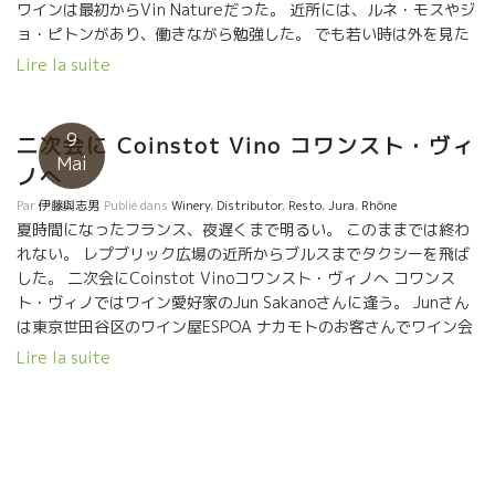
ワインは最初からVin Natureだった。 近所には、ルネ・モスやジ
ョ・ピトンがあり、働きながら勉強した。 でも若い時は外を見た
くて、ルシオン地方、コルシカ島、ジュラ地方、ブルゴーニュなど
Lire la suite
でワイン造り手伝いながらを学んだ。 そして、最終的には、地元
に戻りグリオット醸造のピノ・ドニスの１００歳級の畑を譲りうけ
て独立。 たった３ヘクタールの畑を庭師のように丹念に世話をし
9
二次会に Coinstot Vino コワンスト・ヴィ
ているダミアン。 そんなダミアンに天からメッセージをもらって
Mai
ノへ
いる。 ここ２年間、天候不良により収穫が半分以下という試練を
もらっている。 それでも黙々と畑にでて葡萄と会話をするように
Par
伊藤與志男
Publié dans
Winery
,
Distributor
,
Resto
,
Jura
,
Rhône
世話をしているダミアン。 去年の今頃、突然
夏時間になったフランス、夜遅くまで明るい。 このままでは終わ
の５月の寒波で元気に発芽していた芽が凍ってしまった。 今年
れない。 レプブリック広場の近所からブルスまでタクシーを飛ば
は、完璧な状態でスクスクと伸びている。 何とか、このまま収穫
した。 二次会にCoinstot Vinoコワンスト・ヴィノへ コワンス
までたどり着きたものです。
ト・ヴィノではワイン愛好家のJun Sakanoさんに逢う。 Junさん
は東京世田谷区のワイン屋ESPOA ナカモトのお客さんでワイン会
にて何度かお逢いしている。 なんと、偶然にもパリで逢うとは凄
Lire la suite
い確率。 これはめでたい。一緒一杯楽しまなければ、てなわけで
トビッキリ美味しいワインを開けました。 迷わず L’Anglore ラン
グロールの Vintage2015 を開けた。 イヤー、美味しい！！なん
という液体だ！ J’adore L‘Anglore!! 話しも弾んで、もう少し飲み
たい。 ２本目に、これまたトビッキリ美味しい、ジュラ地方のユ