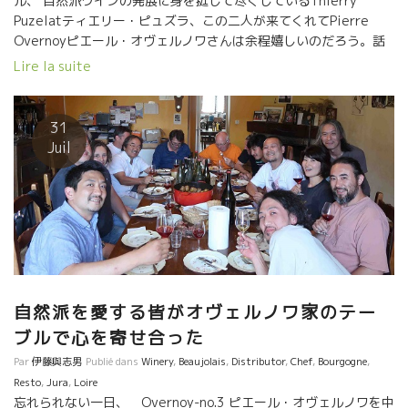
ル、 自然派ワインの発展に身を挺して尽くしているThierry
Puzelatティエリー・ピュズラ、この二人が来てくれてPierre
Overnoyピエール・オヴェルノワさんは余程嬉しいのだろう。話
しが尽きない。 この３人が楽しそうに話している姿に触れる
Lire la suite
だけで、こちらまで楽しくなってしまう。 何という幸せな時空間
だった。
31
Juil
自然派を愛する皆がオヴェルノワ家のテー
ブルで心を寄せ合った
Par
伊藤與志男
Publié dans
Winery
,
Beaujolais
,
Distributor
,
Chef
,
Bourgogne
,
Resto
,
Jura
,
Loire
忘れられない一日、 Overnoy-no.3 ピエール・オヴェルノワを中