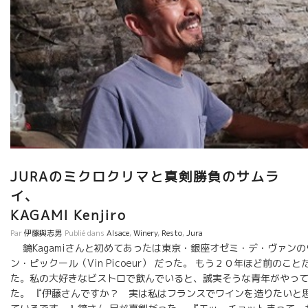
ます。 ついでに、アルボワの街の写真を添付しておきま
す。 小さな街だけど大変美しいところです。 ワインはご存知のご
とく、トビッキリ美味しいのが揃っている。 ちなみに、私が古物
市で買ったものは、古式の収穫ハサミ。 田舎に来ないと絶対に見
つからない品物。 Une rencontre par hasard
avec René Jean à Arbois Est-ce possible, une chose
pareille? J’étais en village Arbois dans le Jura. Quand je me
promenais tout seul à la brocante, je voyais un homme
semblable à René Jean venir vers moi. Je me suis dit: Non,
impossible de le revoir ici, dans un petit village pareil!
D’ailleurs, aucun raport avec René Jean,ici. Mais Quand je
l’ai regardé attentivement, c’était bien René Jean!!! Quelle
JURAのミクロクリマと真剣勝負のサムラ
surprise pour nous!!! On a pris une photo de nous. Une belle
イ
rencontre inattendue!!! A part Domaine […]
KAGAMI Kenjiro
Par
伊藤與志男
Publié dans
Alsace
,
Winery
,
Resto
,
Jura
鏡Kagamiさんと初めてあったは東京・銀座オゼミ・デ・ヴァンの
ン・ピックール（Vin Picoeur） だった。 もう２０年ほど前のこと
た。私の大好きなビストロで飲んでいると、誠実そうな青年がやっ
た。 『伊藤さんですか？ 実は私はフランスでワインを造りたいと