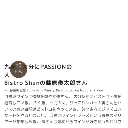
グ・ベゲの Hughes Beguet のプルサールを開けた。 なんて、美
味しいんだろう！ １０年ぶりにフランスに来た萬谷シェフとホ
ントに楽しいひと時を過ごしました。 明日から久々の萬谷さんと
の道中を楽しむとしよう。
15
九州・大分にPASSIONの
Fév
人
Bistro Shunの藤原俊太郎さん
Par
伊藤與志男
Publié dans
Winery
,
Distributor
,
Resto
,
Jura
,
Rhône
自然派ワインに情熱を燃やす俊さん。 大分駅前にビストロ・俊を
経営している。 ３９歳、一児の父、ジャズシンガーの奥さんとセ
ンスの良い自然派ビストロをやっている。 時々店内でジャズコン
サートをやるとのこと。 自然派ワインとジャズという最高のマリ
アージを楽しめる。 俊さんは最初からワインが好きだったわけで
はない。ワインを飲めなかった。 ワインが自分には合わないと思