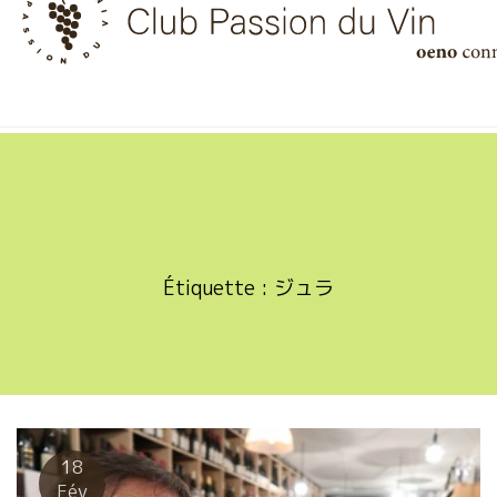
Skip
to
content
Étiquette :
ジュラ
18
Fév