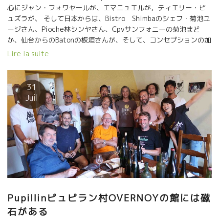
心にジャン・フォワヤールが、エマニュエルが，ティエリー・ピ
ュズラが、 そして日本からは、Bistro Shimbaのシェフ・菊池ユ
ージさん、Pioche林シンヤさん、Cpvサンフォニーの菊池まど
か、仙台からのBatonの板垣さんが、そして、コンセプションの加
藤さん、タンさんが オヴェルノワのテーブルに心を寄せ合っ
Lire la suite
た。 この春に日本に行った時に知り合った皆に再会できてピエー
ルさんも大喜びしてくれた。 ジュラ・ワインの研究に生涯を捧げ
ているピエールさんの熱のこもったお話しに一同感激。 何十
31
年間にも渡って採集して研究してきた葡萄の成長過程のアルコー
Juil
ル漬けのサンプル。 毎年、７月２日に葡萄をとった貴重な記録。
温暖化が進んでいるのが一目瞭然で判る。 どんな成長過程のミレ
ジムがどんな風にワインの品質・バランスに影響を与えるかの貴
重な話しが聞けた。 秘蔵のミレジムを出してくれてそのミレジム
の説明を受けながらのテースティングでした。 Vin Jauneの
定義とは、ワイン造りとは？ 『酵母菌や産膜酵母などは温度、湿
度、原料葡萄の熟度によって何億通りもの発酵の可能性があっ
て、自分は今でもハッキリしたことは判っていないんだ。』 ピエ
ール 1968年からワインを造りだして研究者の如くにワイン造りに
Pupillinピュピラン村OVERNOYの館には磁
精進してきたピエールさんの この謙虚な言葉。 ピエールさんの人
石がある
間としての奥の深さを痛切に感じた一言だった。 まるで、ギリシ