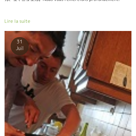
会で心身を削りながらの戦いで造ったミレジムに心から感動しまし
私も心から応援しています。頑張ってください。 銀座で初めて逢っ
の顔が何回も浮かんできた訪問となりました。
Lire la suite
31
Juil