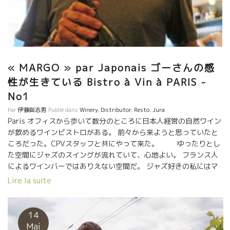
« MARGO » par Japonais ゴーさんの感
性が生きている Bistro à Vin à PARIS -
No1
Par
伊藤與志男
Publié dans
Winery
,
Distributor
,
Resto
,
Jura
Paris オフィスから歩いて数分のところに日本人経営の自然ワイン
が飲めるワインビストロがある。 前々から来ようと思っていたと
ころだった。CPVスタッフと共にやって来た。 ゆったりとし
た空間にジャズのスイングが流れていて、心地よい。 フランス人
によるワインバーではありえない空間だ。 ジャズ好きの私にはマ
ニフィック、これに自然ワインが飲めるとは最高だ！ まずは爽や
Lire la suite
かで優しくミネラルがスーッと伸びていく白を選んだ。 Jura 地方
の Domaine de la Borde ドメーヌ・ド・ラ・ボルドのシャルド
ネ。 ウーン、な・なんて優しくて心地よいのだろう。ジュラの美
14
しい景色とミネラルが私の中で スイングしている。 野菜料
Mai