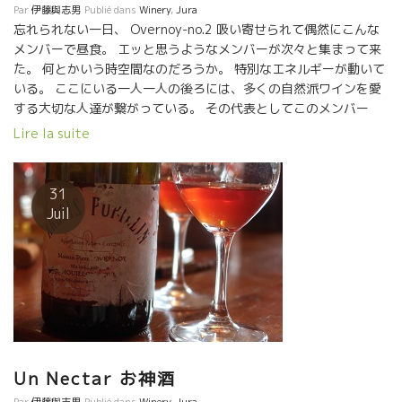
ャの哲学者ソクラテスのような言葉に、感動した。 「知らないこ
Par
伊藤與志男
Publié dans
Winery
,
Jura
とを知っていると思い込んでいる人々よりは、知らないことを知
忘れられない一日、 Overnoy-no.2 吸い寄せられて偶然にこんな
らないと自覚している自分の方が賢く、知恵の上で少しばかり優
メンバーで昼食。 エッと思うようなメンバーが次々と集まって来
っている」
た。 何とかいう時空間なのだろうか。 特別なエネルギーが動いて
いる。 ここにいる一人一人の後ろには、多くの自然派ワインを愛
する大切な人達が繋がっている。 その代表としてこのメンバー
が、何らかの力でここに集められた。 特別な“場”でした。 こんな
Lire la suite
舞台を演出してくれた“天”に感謝するしかない。 Merci
31
Juil
Un Nectar お神酒
Par
伊藤與志男
Publié dans
Winery
,
Jura