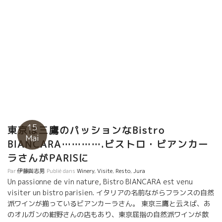
15
東京は三鷹のパッションなBistro
Mai
BIANCARA………….ビストロ・ビアンカー
ラさんがPARISに
Par
伊藤與志男
Publié dans
Winery
,
Visite
,
Resto
,
Jura
Un passionne de vin nature, Bistro BIANCARA est venu
visiter un bistro parisien. イタリアの名前ながらフランスの自然
派ワインが揃っているビアンカーラさん。 東京三鷹と云えば、あ
のオルガンの紺野さんの店もあり、東京屈指の自然派ワインが飲