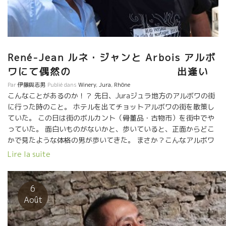
René-Jean ルネ・ジャンと Arbois アルボ
ワにて偶然の 出逢い
Par
伊藤與志男
Publié dans
Winery
,
Jura
,
Rhône
こんなことがあるのか！？ 先日、Juraジュラ地方のアルボワの街
に行った時のこと。 ホテルを出てチョットアルボワの街を散策し
ていた。 この日は街のボルカント（骨董品・古物市）を街中でや
っていた。 面白いものがないかと、歩いていると、正面からどこ
かで見たような体格の男が歩いてきた。 まさか？こんなアルボワ
にいる訳がない、と思いながらよくよく見ると、やっぱりRené-
Lire la suite
Jeanだった。 お互いに驚いて、記念写真。 このRené-Jeanル
ネ・ジャンがDard et Riboダール・エ・リボ醸造とは別に、
Champs Libre シャン・リーブルという個人企業を設立して、ビ
6
ール、イワシの缶詰、オイルなど、ルネ・ジャンが気に入って自
Août
分で食べているものを、友人達に出荷している。その一環で、
Saint-Peray サンペレーなど、他にもこんなワインも出荷してい