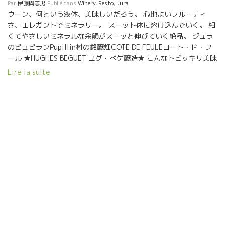
Par
伊藤與志男
Publié dans
Winery
,
Resto
,
Jura
ウーン、何という液体、美味しいだろう。 心地よいフルーティ
さ、エレガントでミネラリー。 スーット体に溶け込んでいく。 細
くてやさしいミネラルな余韻がスーッと伸びていく絶品。 ジュラ
のピュピランPupillin村の銘醸畑COTE DE FEULEコート・ド・フ
ール ★HUGHES BEGUET ユグ・べゲ醸造★ こんなトビッキリ美味
しいワインを造るのは、パトリス・ユグPatrice Hughes 元数学者
Lire la suite
からの転身という変わり者。 好きなものにトコトン突っ込んでい
く性格。 2009年よりここジュラでワイン造りを始めた。 ここ３
年ほど前から“極”の造りの世界にのめり込んでいる。 単に美味し
いから、トビッキリ美味しいワインに変身中。 除梗５０％ 除梗な
しのグラップ・アンティエールのセミ・マセラッション・カルボ
ヌック醸造 ４週間のマセラッション（アル発酵・カモシ） 自生酵
母のみ So2無添加 ３億年前の土壌、マルヌ・ブルー青い泥灰土土
壌。ミネラル・エネルギーはここに由来する。 年間たったの１０
００本ぐらいしかできない一品。 見たら即飲むべし！ 妹のような
キューヴェ“PLUSSARDプリュサール”も美味しいよ。 今夜はパリ
の最も元気なワイン・ビストロ“Coinstot vinoコワンスト・ヴィ
ノ”で飲んでいる。 COTE DE FEULEコート・ド・フールはマグナ
ムを開けました。４人で１０分ほどで空瓶になりました。 感動の
Patrice Hughesパトリス・ユグでした。