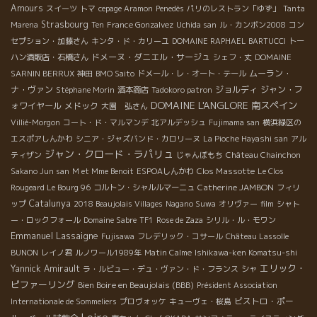
Amours
スイーツ
トマ
cepage Aramon
Penedès
パリのレストラン「ゆず」
Tanta
Strasbourg
Marena
Ten
France Gonzalvez
Uchida san
ル・カンボン2008
コン
セプション・加藤さん
キンタ・ド・カリーユ
DOMAINE RAPHAEL BARTUCCI
トー
ドメーヌ・ダニエル・サージュ
ハン酒販店・石橋さん
シェフ・丈
DOMAINE
ムーラン・
SARNIN BERRUX
神田
BMO Saito
ドメール・レ・オート・テール
ナ・ヴァン
ジョルディ
ジャン・フ
Stéphane Morin
酒本商店
Tadokoro patron
DOMAINE L'ANGLORE
南スペイン
ォワイヤール
メドック
大園 弘さん
Villié-Morgon
コート・ド・マルマンデ
北アルデッシュ
Fujimama san
横浜緑区の
エスポアしんかわ
シニア・ジャズバンド・カロリーヌ
La Pioche Hayashi san
アル
ジャン・クロード・ラパリュ
ティザン
じゃんぼもち
Château Chainchon
Clos Massotte
Sakano Jun san
M et Mme Benoit
ESPOAしんかわ
Le Clos
Catherine JAMBON
Rougeard Le Bourg 96
コルトン・シャルルマーニュ
フィリ
Catalunya
ップ
2018 Beaujolais Villages
Nagano Suwa
オリヴァー
film
シャト
ー・ロックフォール
Domaine Sabre
TF1
Rose de Zaza
シリル・ル・モワン
Emmanuel Lassaigne
Fujisawa
フレデリック・コサール
Château Lassolle
BUNON
レイノ君
ルノワール1989年
Matin Calme
Ishikawa-ken Komatsu-shi
エリック・
Yannick Amirault
ラ・ルビュー・デュ・ヴァン・ド・フランス
シャ
ピファーリング
Bien Boire en Beaujolais (BBB)
Président Association
ビストロ・ポー
Internationale de Sommeliers
プロヴォッケ
キューヴェ・桜島