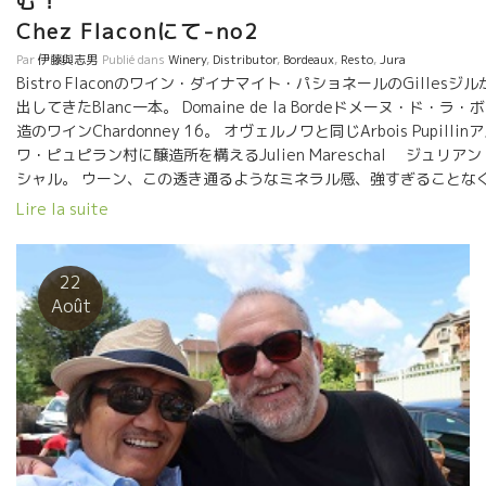
む
Chez Flaconにて-no2
Par
伊藤與志男
Publié dans
Winery
,
Distributor
,
Bordeaux
,
Resto
,
Jura
Bistro Flaconのワイン・ダイナマイト・パショネールのGillesジ
出してきたBlanc一本。 Domaine de la Bordeドメーヌ・ド・ラ・
造のワインChardonney 16。 オヴェルノワと同じArbois Pupillin
ワ・ピュピラン村に醸造所を構えるJulien Mareschal ジュリア
シャル。 ウーン、この透き通るようなミネラル感、強すぎることな
と伸びてくる。そのミネラルの周りをどこまでもやさしい上品な果
Lire la suite
み込んでいる。絶品なボルドのワイン。 3億年前のジュラ期地質リ
ルヌ土壌に育つシャルドネ。何という、土壌と品種のマリアージだ！
壌のシャルドネでは絶対にないミネラル感。 心まで洗われてしま
22
透明感。 素晴らしい！！ 大西洋のマグロの活〆マリネに合わせた。
Août
高！！女性シェフのジュリアちゃんの作。 ジルのお父さんがやって
ラグビーの選手、このお父さんが滅茶苦茶Vin natureに詳しい。 
ン談義！ この夏、日本のパッションBistroの皆さんがJul
ところに来た時の写真、急斜面の畑の写真を 添付しておきます