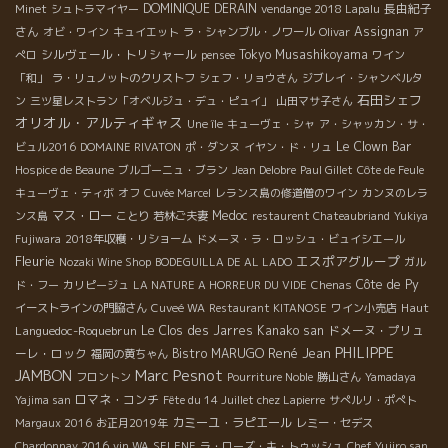
DOMINIQUE DERAIN
長由紀子
Minet
シュトラマイヤー
vendange 2018 Lapalu
さん
Assignan
オビ・ワイン
キュイエット
ラ・シャンブル・ノワール
Olivar
ア
シルヴェール・トリシャール
Tokyo Musashikoyama
ぺロ
pensee
ワイン
「和」
ラ・リュノットのクリストフ
シェフ・リョウさん
ジブレイ・シャンベルタ
石田シェフ
ン
三ツ星レストラン「オベルジュ・デュ・ピュイ」
山田マサ子さん
オリオル・アルティギャス
Une île
キューヴェ・シャ
ア・シャッカン・サ・
Le Clown Bar
ビュル2016
DOMAINE RIVATON
ポ・ダンヌ
イヤン・ド・リュ
Hospice de Beaune
ブルゴーニュ・ブラン
Jean Delobre
Paul Gillet
Côte de Feule
キューヴェ・ティボ
オフ
Cuvée Marcel
レランス島の修道僧のワイン
カンヌのレラ
マス・ロー
Medoc
ンス島
ことり
若林ご夫妻
restaurent Chateaubriand
Yukiya
Fujiwara
2018年収穫・リショーム
ドメーヌ・ラ・ロッシュ・ビュイシエール
Fleurie
エスポアグループ
Nozaki Wine Shop
BODEGUILLA DE AL LADO
ガル
Côte de Py
ド・フー
カリピージュ
LA NATURE A HORREUR DU VIDE
Chenas
Haut
イーストラインの門脇さん
Cuveé WA
Restaurant KITANOSE
ワイン小売店
Languedoc-Roquebrun
Le Clos des Jarres
Kanako san
ドメーヌ・プリュ
PHILIPPE
René Jean
ーレ・ロック
Bistro MARUGO
福岡の黄ちゃん
Marc Pesnot
JAMBON
フロントン
Pourriture Noble
勝山さん
Yamadaya
ロマネ・コンチ
Yajima san
Fête du 14 Juillet chez Lapierre
サぺルリ・ポぺト
カミーユ・ラピエール
Margaux 2016
お正月2019年
レミー・セデス
Chardonnay 2016
vin WA
SELENE
ラ・ローズ・キ・トゥッシュ
Chef Yujiro san