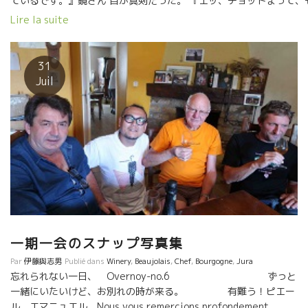
ているです。』鏡さん 目が真剣だった。 『エッ、チョットまって、
少し深く考えた方がいいんじゃない。』私 『はい、考えて、もう会
Lire la suite
辞めてしまいました。』鏡さん あまりにも真剣さに驚いた私。 それ
ら、しばらくしてフランスにやって来た。 アルザスのBruno Shchuel
シュレールのところで１０年修業。 シュレール醸造の栽培をお父さ
31
Gerardジェラールと一緒にシュレールの畑を磨きあげてきた。 畑仕
Juil
最高の仕事師ジェラールさんに学んだことは凄い経験になったと思
そして、ジュラ地方にやってきて真剣勝負が始まった。 一遍の詩と
ようなジュラ地方のミクロクリマとの戦いが８年間続いている。 
温暖化の影響が最も顕著に出ているミクロクリマを持つジュラ地方。
の中でも、ジュラ南部に位置する特殊な微気象をしなえている。 特
繊細なワインができる土壌でもある。 あのGanevatガヌヴァ醸造が
にある。 トビッキリ美味しいワインができる特別な土壌を備えてい
しかし、生産量がここ８年に渡って少ない。 8年前より顕著になっ
異常な気候変動の影響が出ている。 でも、ジェラルドに学んだ栽培
を駆使しながどんな天候が来ても微動だにしない栽培の“技”を 磨い
一期一会のスナップ写真集
る。 まさに、真剣勝負と云っていい戦いをやっている。磨きをかけ
る。 多くの人がKennjiroの仕事を見守っている。応援している。 奥
Par
伊藤與志男
Publié dans
Winery
,
Beaujolais
,
Chef
,
Bourgogne
,
Jura
との二人三脚が何倍もの力となって畑を見事に造りあげている。 最
忘れられない一日、 Overnoy-no.6 ずっと
ミレジムの鏡さんのワインのミネラル感は凄いものがある。 フラン
一緒にいたいけど、お別れの時が来る。 有難う！ピエー
の醸造家からKenjiroの名前で愛されている。 今回の鏡さんとの久
ル、エマニュエル。Nous vous remercions profondement.