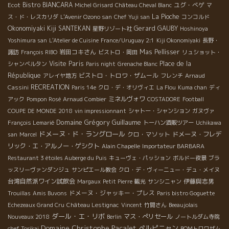
Bistro BIANCARA
ユグ・べゲ
Ecot
Michel Grisard
Château Cheval Blanc
マ
La Pioche
ス・ド・レスカリダ
L'Avenir Ozono san
Chef Yuji san
コンコルド
Okonomiyaki Kiji SANTEKAN
Gerard GAUBY
星野リゾート社
Hoshinoya
Yoshimura san
L'Atelier de Cuisine
France/Uruguay 2:1
Kiji Okonomiyaki
長野・
岩田コキさん
Mas Pellisser
諏訪
François RIBO
ビストロ・岡田
リュショット・
Visite Paris
Place de la
シャンベルタン
Paris night
Grenache Blanc
République
ビストロ・トロワ・ザムール
アレイヤ地方
フレンチ
Arnaud
RECREATION
Cassini
Paris 14e
クロ・デ・オリヴィエ
La Flou
Kuma chan
ディ
ミネルヴォワ
アック
Pompon Rosé
Arnaud Combier
COSTADORE
Football
COUPE DE MONDE 2018
vin impressionnant
シャトー・シャンション
ガヌヴァ
Domaine Grégory Guillaume
François Lemarié
トーハン酒販ツアー
Uchikawa
ドメーヌ・ド・ラングロール
クロ・マソット
ドメーヌ・フレデ
san
Marcel
リック・エ・アルノー・ゲシクト
Alain Chapelle
Importateur BARBARA
Restaurant 3 étoiles Auberge du Puis
キューヴェ・パッション
ボルドー夜景
ブラ
ッスリーヴァンダンジュ
サンピエール教会
クロ・デ・ヴィーニュー・デュ・メイヌ
台湾自然派ワイン試飲会
伊藤與志男
Margaux
Petit Pierre
観光
サンシニャン
ドメーヌ・ジャッキー・プレス
Trouillas
Amis Buvons
Paris bistro Goguette
Echezeaux Grand Cru
Château Lestignac
Vincent
竹間さん
Beeaujolais
ダール・エ・リボ
マス・ぺリセール
Nouveaux 2018
Berlin
ノートルダム寺院
Domaine Christophe Pacalet
ペルピニャン
chef Torikai
BOMトロワザム