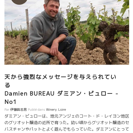
理タップリのメニューも私には嬉しい！フランス田舎巡りで疲れ
た胃が喜んでいる。 オフィスから歩いてすぐのところに、こんな
に素晴らしいところがあったなんて、嬉しい限り。
天から強烈なメッセージを与えられてい
る
Damien BUREAU ダミアン・ビュロー -
No1
Par
伊藤與志男
Publié dans
Winery
,
Loire
ダミアン・ビュローは、地元アンジェのコート・ド・レイヨン地区
のグリオット醸造の近所で育った。幼い頃からグリオット醸造のセ
バスチャンやパットとよく遊んでもらっていた。ダミアンにとって