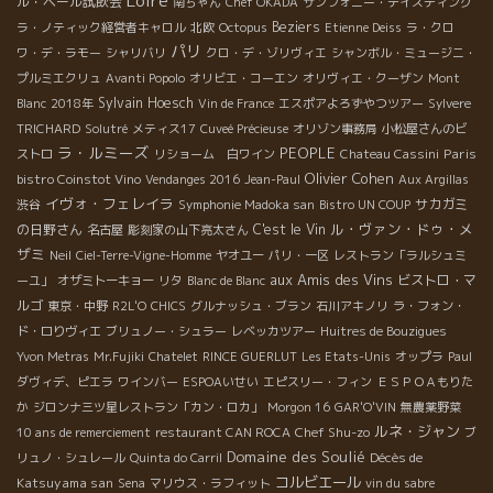
Loire
ル・ベール試飲会
南ちゃん
Chef OKADA
サンフォニー・テイスティング
Beziers
ラ・ノティック経営者キャロル
北欧
Octopus
Etienne Deiss
ラ・クロ
パリ
ワ・デ・ラモー
シャリバリ
クロ・デ・ゾリヴィエ
シャンボル・ミュージニ・
プルミエクリュ
Avanti Popolo
オリビエ・コーエン
オリヴィエ・クーザン
Mont
Sylvain Hoesch
Blanc
2018年
Vin de France
エスポアよろずやつツアー
Sylvere
TRICHARD
Solutré
メティス17
Cuveé Précieuse
オリゾン事務局
小松屋さんのビ
ラ・ルミーズ
PEOPLE
Paris
ストロ
リショーム 白ワイン
Chateau Cassini
Olivier Cohen
bistro Coinstot Vino
Vendanges 2016
Jean-Paul
Aux Argillas
イヴォ・フェレイラ
サカガミ
渋谷
Symphonie Madoka san
Bistro UN COUP
ル・ヴァン・ドゥ・メ
の日野さん
C'est le Vin
名古屋
彫刻家の山下亮太さん
ザミ
Neil
Ciel-Terre-Vigne-Homme
ヤオユー
パリ・一区
レストラン「ラルシュミ
aux Amis des Vins
ビストロ・マ
ーユ」
オザミトーキョー
リタ
Blanc de Blanc
ルゴ
東京・中野
R2L'O
CHICS
グルナッシュ・ブラン
石川アキノリ
ラ・フォン・
ド・ロりヴィエ
ブリュノー・シュラー
レベッカツアー
Huitres de Bouzigues
Yvon Metras
Mr.Fujiki
Chatelet
RINCE GUERLUT
Les Etats-Unis
オップラ
Paul
ダヴィデ、ピエラ
ワインバー
ESPOAいせい
エピスリー・フィン
ＥＳＰＯＡもりた
か
ジロンナ三ツ星レストラン「カン・ロカ」
Morgon 16
GAR'O'VIN
無農薬野菜
ルネ・ジャン
Chef Shu-zo
10 ans de remerciement
restaurant CAN ROCA
ブ
Domaine des Soulié
Décès de
リュノ・シュレール
Quinta do Carril
コルビエール
Katsuyama san
Sena
マリウス・ラフィット
vin du sabre