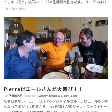
てしまいそう。流石のユージ自生酵母が動きだす。 サービスはバ
トンの板垣さんも参加で、美味しさ倍増！！ 何気ないジャガ
Lire la suite
イモが限りなく美味しい。 パンはピエールが自ら焼いてくれ
たトビッキリ美味しい特性パン。 そして、ジュラに来たらやっぱ
りコンテを食べなければ。 結局、ワインは全部で１４種類。 深く
31
深く感謝、Grand Merci.
Juil
Pierreピエールさんが大喜び！！
Par
伊藤與志男
Publié dans
Winery
,
Beaujolais
,
Jura
,
Loire
忘れられない一日、 Overnoy-no.4 マルセル・ラピエールがいな
くなったボジョレを支えるJean-FOILLARDジャン・フォワイヤー