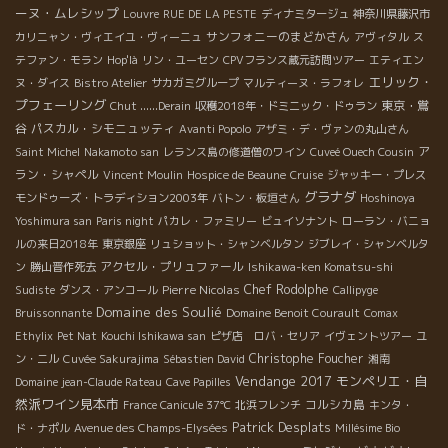
ーヌ・ムレシップ
Louvre
RUE DE LA PESTE
ディナミタージュ
神奈川県藤沢市
サンフォニーのまどかさん
カリニャン・ヴィエイユ・ヴィーニュ
アヴィタル
ス
テファン・モラン
Hop'là
リン・ユーセン
CPVフランス蔵元訪問ツアー
エティエン
エリック・
ヌ・ダイス
Bistro Atelier
サカガミグループ
マルティーヌ・ラフォレ
プフェーリング
東京・鴬
Chut ......Derain
収穫2018年・ドミニック・ドゥラン
谷
パスカル・シモニュッティ
Avanti Popolo
アザミ・デ・ヴァンの丸山さん
ア
Saint Michel
Nakamoto san
レランス島の修道僧のワイン
Cuveé Ouech Cousin
ラン・シャペル
Vincent Moulin
Hospice de Beaune
Cruise
ジャッキー・プレス
グラナダ
モンドゥーズ・トラディション2003年
バトン・板垣さん
Hoshinoya
Yoshimura san
Paris night
パカレ・ファミリー
ビュイソナント
ローラン・バニョ
ルの来日2018年
東京銀座
リュショット・シャンベルタン
ジブレイ・シャンベルタ
アクセル・プリュファール
ン
勝山晋作死去
Ishikawa-ken Komatsu-shi
Pierre Nicolas
Chef Rodolphe
Sudiste
ダンス・アンコール
Callipyge
Domaine des Soulié
Bruissonnante
Domaine Benoit Courault
Comax
Ethylix
Pet Nat
Kouchi Ishikawa san
ピザ店 ロバ・セリア
イヴェントツアー
ユ
Christophe Foucher
ン・ニル
Cuvée Sakurajima
Sébastien David
湘南
Vendange 2017
モンペリエ・自
Domaine jean-Claude Rateau
Cave Papilles
然派ワイン見本市
コルシカ島
France Canicule 37℃
北浜フレンチ
キンタ・
Patrick Desplats
ド・ナポル
Avenue des Champs-Elysées
Millésime Bio