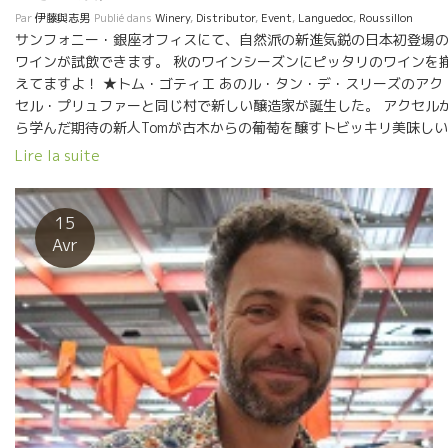
Par
伊藤與志男
Publié dans
Winery
,
Distributor
,
Event
,
Languedoc
,
Roussillon
サンフォニー・銀座オフィスにて、自然派の新進気鋭の日本初登場
ワインが試飲できます。 秋のワインシーズンにピッタリのワインを
えてますよ！ ★トム・ゴティエ あのル・タン・デ・スリーズのアク
セル・プリュファーと同じ村で新しい醸造家が誕生した。 アクセル
ら学んだ期待の新人Tomが古木からの葡萄を醸すトビッキリ美味しい
ワイン達が 日本初上陸！！ ★デビ・ディヴェルスのルイック 
Lire la suite
シオン地方の自然派ワイン共和国ジャジャキスタン国の新しい国民
ジャジャキスタン共和国と云えば、ブー・ド・モンド醸造のエドワ
ド、ポッシーブル醸造のロイックが 先住民。 そこにこの新人ルオッ
15
クが参入。 何事もトコトン追究するタイプ、もう始めたばかりで、
Avr
ビッキリ美味しいワインを造ってしまった。 その他、20種類ほ
ど食とワインの秋にドンピシャリのワインばかりを揃えました！ フ
ンス・ツアーで仕入れたネタ話しを、まどか、から聞けますよ！！
待ちしています。 開催日：2018年8月21日（火） 時間：10:3
～17:00 場所：サンフォニー東京事務所 東京都中央区銀座4-13
3 ACN銀座ビル４F TEL 03-5565-8992 入場無料・フリーテ
イスティング