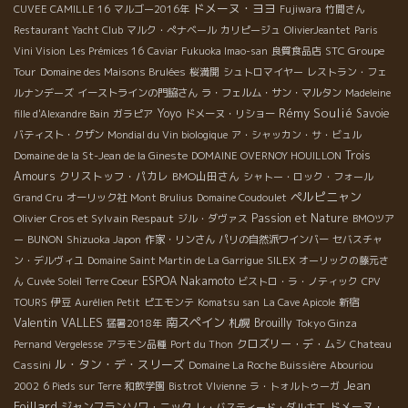
ドメーヌ・ヨヨ
CUVEE CAMILLE 16
マルゴー2016年
Fujiwara
竹間さん
Restaurant Yacht Club
マルク・ぺナベール
カリピージュ
OlivierJeantet
Paris
STC Groupe
Vini Vision
Les Prémices 16
Caviar
Fukuoka Imao-san
良質食品店
Tour
Domaine des Maisons Brulées
桜満開
シュトロマイヤー
レストラン・フェ
ルナンデーズ
イーストラインの門脇さん
ラ・フェルム・サン・マルタン
Madeleine
Rémy Soulié
Yoyo
Savoie
fille d'Alexandre Bain
ガラピア
ドメーヌ・リショー
バティスト・クザン
Mondial du Vin biologique
ア・シャッカン・サ・ビュル
Trois
Domaine de la St-Jean de la Gineste
DOMAINE OVERNOY HOUILLON
Amours
クリストッフ・パカレ
BMO山田さん
シャトー・ロック・フォール
ペルピニャン
Grand Cru
オーリック社
Mont Brulius
Domaine Coudoulet
Olivier Cros et Sylvain Respaut
Passion et Nature
ジル・ダヴァス
BMOツア
ー
BUNON
Shizuoka Japon
作家・リンさん
パリの自然派ワインバー
セバスチャ
ン・デルヴィユ
Domaine Saint Martin de La Garrigue
SILEX
オーリックの藤元さ
ESPOA Nakamoto
ん
Cuvée Soleil Terre Coeur
ビストロ・ラ・ノティック
CPV
TOURS
伊豆
Aurélien Petit
ピエモンテ
Komatsu san
La Cave Apicole
新宿
Valentin VALLES
南スペイン
札幌
Brouilly
Tokyo Ginza
猛暑2018年
クロズリー・デ・ムシ
Pernand Vergelesse
アラモン品種
Port du Thon
Chateau
ル・タン・デ・スリーズ
Cassini
Domaine La Roche Buissière
Abouriou
Jean
2002
6 Pieds sur Terre
和飲学園
Bistrot VIvienne
ラ・トォルトゥーガ
Foillard
ジャンフランソワ・ニック
ドメーヌ・
レ・バスティード・ダルキエ