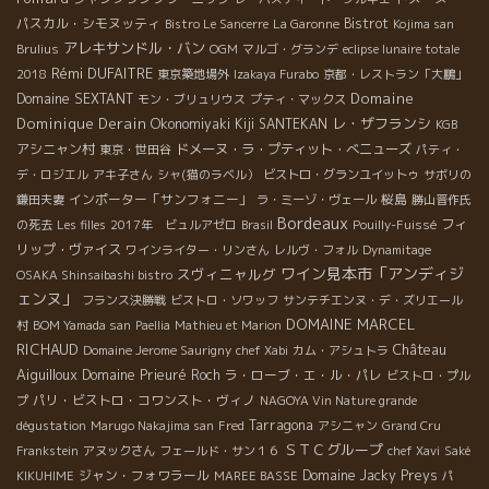
パスカル・シモヌッティ
Bistrot
Bistro Le Sancerre
La Garonne
Kojima san
アレキサンドル・バン
Brulius
OGM
マルゴ・グランデ
eclipse lunaire totale
Rémi DUFAITRE
2018
東京築地場外
Izakaya Furabo
京都・レストラン「大鵬」
Domaine
Domaine SEXTANT
モン・ブリュリウス
プティ・マックス
Dominique Derain
レ・ザフランシ
Okonomiyaki Kiji SANTEKAN
KGB
アシニャン村
ドメーヌ・ラ・プティット・べニューズ
東京・世田谷
パティ・
デ・ロジエル
アキ子さん
シャ(猫のラベル）
ビストロ・グランユイットゥ
サボリの
インポーター「サンフォニー」
桜島
鎌田夫妻
ラ・ミーゾ・ヴェール
勝山晋作氏
Bordeaux
フィ
の死去
Les filles
2017年 ビュルアゼロ
Brasil
Pouilly-Fuissé
リップ・ヴァイス
ワインライター・リンさん
レルヴ・フォル
Dynamitage
ワイン見本市「アンディジ
スヴィニャルグ
OSAKA Shinsaibashi bistro
ェンヌ」
フランス決勝戦
ビストロ・ソワッフ
サンテチエンヌ・デ・ズリエール
DOMAINE MARCEL
村
BOM Yamada san
Paellia
Mathieu et Marion
RICHAUD
Château
Domaine Jerome Saurigny
chef Xabi
カム・アシュトラ
Aiguilloux
Domaine Prieuré Roch
ラ・ローブ・エ・ル・パレ
ビストロ・プル
パリ・ビストロ・コワンスト・ヴィノ
プ
NAGOYA Vin Nature grande
Tarragona
dégustation
Marugo Nakajima san
Fred
アシニャン
Grand Cru
ＳＴＣグループ
Frankstein
アヌックさん
フェールド・サン１６
chef Xavi
Saké
ジャン・フォワラール
Domaine Jacky Preys
KIKUHIME
MAREE BASSE
パ