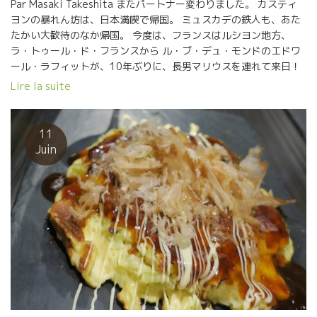
Par Masaki Takeshita またパートナー変わりました。 カスティ
ヨンの暴れん坊は、日本満喫で帰国。 ミュスカデの鉄人も、あた
たかい大歓待のなか帰国。 今度は、フランスはルシヨン地方、
ラ・トゥール・ド・フランスから ル・ブ・デュ・モンドのエドワ
ール・ラフィットが、10年ぶりに、長男マリウスを連れて来日！
ジャン・フランソワ・ニックの後エステザルグ
Lire la suite
の醸造長を経て独立！ ドメーヌ・ポッシブルのロイックと共にラ
ンザック村の農協のカーブを買い取り、 誰にも左右されない独立
国ジャジャキスタンJajakistan（ワインの国）を開国。 年々さら
11
にジューシーでエレガントなワインを造りだしてきたエドワール
Juin
の2016年に言葉はいらない。気がつけばボトルが空！ 今回お会い
する全国の皆様、エドワールとの出会い！ お楽しみに！