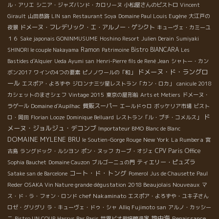
ル・アリエ
シニア・ジャズバンド・カロリーヌ
小松屋さんのビストロ
Vincent
Girault
山田恭路
LIN san
Restaurant Soya
Domaine Paul Louis Eugène
大江戸の
ドメーヌ・フレデリック・エ・アルノー・ゲシクト
夜景
キューヴェ・カミーユ
１６
Sake japonais GONINMUSUME
Hoshino Resort
Julien Derain
Sumiyaki
Ramon
Bistro BIANCARA
SHINORI le couple Nakayama
Patrimoine
Les
Bastides d'Alquier
Ueda Ayumi san
Henri-Pierre fils de René Jean
シャトー・カン
ドメーヌ・ド・ラングロ
ボン2017
ワインの4つの要素
ピノノワールの「和」
ール
エスポア・よろずや
ジロンナ三ツ星レストラン「カン・ロカ」
canicule 2018
カシェットのまさシェフ
Vintage 2015
東京の屋形船
Arts et Metiers
ドメーヌ・
質販スーパー
ラゲール
Domaine d'Aupilhac
エールドゥロ
ボッケリア市場
ビスト
ド
ロ・岡田
Florian Looze
Dominique Belluard
レストラン「ル・プチ・コメルス」
メーヌ・ジョルジュ・デコンブ
Importateur BMO
Blanc de Blanc
DOMAINE MYLENE BRU
New York
La Rumbera
le Soutien-Gorge Rouge
宮
CPV Paris Office
古島
ラングドック・ルシヨン
ポン・ヌッフ
カーブ・オジェ
ティエリー・ピュズラ
Sophia Bauchet
Domaine Cauzon
ブルゴーニュの門
コート・ド・トング
Satake san de Barcelone
Pomerol
Jus de Chausette
Paul
2018 Beaujolais Nouveaux
Reder
OSAKA Vin Nature grande dégustation
マ
chef Nakaminato
ス・ド・ラ・フォン・ロンド
エスポア・よろずや・ユキ子さん
ロゼ・グリグリ
ラ・キューヴェ・ドゥ・シャ
Alliq Fujimoto san
アルノ・カッシー
地中海
ニ
Bistro UN COUP
Harrys Bar Paris
世界ビオ栽培醸造家
Renaissance