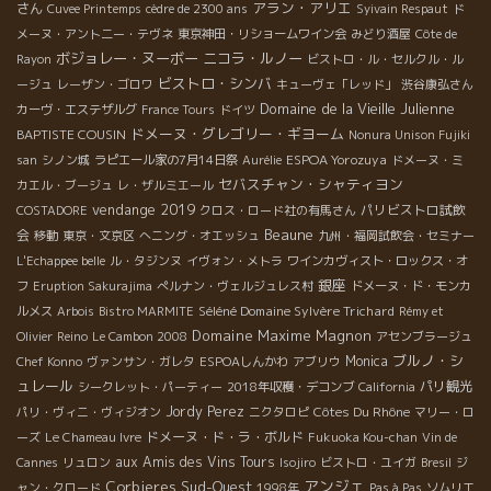
アラン・アリエ
さん
Cuvee Printemps
cèdre de 2300 ans
Syivain Respaut
ド
メーヌ・アント二ー・テヴネ
東京神田・リショームワイン会
みどり酒屋
Côte de
ボジョレー・ヌーボー
ニコラ・ルノー
Rayon
ビストロ・ル・セルクル・ル
ビストロ・シンバ
ージュ
レーザン・ゴロワ
キューヴェ「レッド」
渋谷康弘さん
Domaine de la Vieille Julienne
カーヴ・エステザルグ
France Tours
ドイツ
ドメーヌ・グレゴリー・ギヨーム
BAPTISTE COUSIN
Nonura Unison Fujiki
ESPOA Yorozuya
san
シノン城
ラピエール家の7月14日祭
Aurélie
ドメーヌ・ミ
セバスチャン・シャティヨン
カエル・ブージュ
レ・ザルミエール
vendange 2019
パリビストロ試飲
COSTADORE
クロス・ロード社の有馬さん
Beaune
会
移動
東京・文京区
へニング・オエッシュ
九州・福岡試飲会・セミナー
L'Echappee belle
ル・タジンヌ
イヴォン・メトラ
ワインカヴィスト・ロックス・オ
銀座
フ
Eruption Sakurajima
ぺルナン・ヴェルジュレス村
ドメーヌ・ド・モンカ
Séléné Domaine Sylvère Trichard
ルメス
Arbois
Bistro MARMITE
Rémy et
Domaine Maxime Magnon
Olivier
Reino
Le Cambon 2008
アセンブラージュ
ブルノ・シ
Monica
Chef Konno
ヴァンサン・ガレタ
ESPOAしんかわ
アブリウ
ュレール
パリ観光
シークレット・パーティー
2018年収穫・デコンブ
California
Jordy Perez
Côtes Du Rhône
パリ・ヴィニ・ヴィジオン
ニクタロピ
マリー・ロ
ドメーヌ・ド・ラ・ボルド
ーズ
Le Chameau Ivre
Fukuoka Kou-chan
Vin de
aux Amis des Vins Tours
Cannes
リュロン
Isojiro
ビストロ・ユイガ
Bresil
ジ
アンジェ
Corbieres
Sud-Ouest
ャン・クロード
1998年
Pas à Pas
ソムリエ