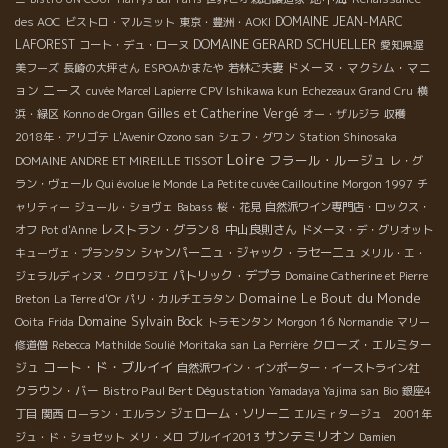
DOMAINE JEAN-MARC
des AOC
ビストロ・マルミット
東京・豊洲・AOKI
DOMAINE GERARD SCHUELLER
LAFOREST
コート・デュ・ローヌ
愛知県渥
ドメーヌ・マクシム・マニ
美フーズ
長崎の大坪さん
ESPOAかまたや
若林ご夫妻
ニース
ョン
cuvée Marcel Lapierre
CPV Ishikawa kun
Echezeaux Grand Cru
横
Gilles et Catherine Vergé
浜・緑区
Konno de Organ
オー・ザルジラ
収穫
2018年・アリゴテ
L'Avenir Ozono san
シェフ・グワン
Station Shinosaka
Loire
フラール・ルージュ
DOMAINE ANDRE ET MIREILLE TISSOT
レ・グ
ラン・ヴェール
Qui évolue le Monde
La Petite cuvée Cailloutine
Morgon 1997
チ
ャリティー
ジュール・ショヴェ
Babass
桜・花見
自然派ワイン専門店・ロックス・
レストラン・グラン８
中山良則さん
オフ
Pot d'Anne
ドメーヌ・デ・グリオット
シャンパーニュ・ジャック・ラセーニュ
キューヴェ・プランタン
メリル・エ・
パトリック・デプラ
ジェラルディンヌ・クロワジエ
Domaine Catherine et Pierre
Domaine Le Bout du Monde
Breton
La Terre d'Or
パリ・カルチエラタン
Domaine Sylvain Bock
Ooita
Frida
トラモンタン
Morgon 16
Normandie
マリー
クローズ・エルミター
修道僧
Rebecca
Mathilde Soulié
Moritaka san
La Perrière
コート・ド・ブルイイ
ジュ
自然派ワイン・インポーター・イーストライン社
クラウン・バー
Bistro Paul Bert Dégustation
Yamadaya Yajima san
Bio
銀座4
ジェローム・ソリーニ
丁目
関西
ローラン・エルラン
エルミｒタージュ 2001年
サンテミリオン
ジュ・ド・ショセット
メリ・メロ
ブルイイ2013
Damien