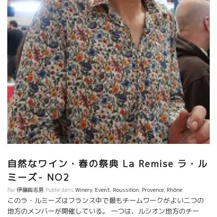
自然なワイン・春の祭典 La Remise ラ・ル
ミーズ- NO2
Par
伊藤與志男
Publié dans
Winery
,
Event
,
Roussillon
,
Provence
,
Rhône
このラ・ルミーズはフランス中で最もチームワークがよい二つの
地方のメンバーが開催している。 一つは、ルシオン地方のチー