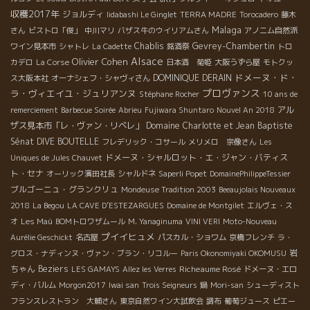
収穫2017年
ジョルディ
Iidabashi Le Ginglet
TERRA MADRE
Torocadero
藤木
Malaga
さん
ビストロ「俊」
中川マリ
バザス牛のウイリアムさん
アノニム自然派
Chablis
Gevrey-Chambertin
ワイン見本市
シャトレ
La Cadette
銘酒祭
トロ
Alsace
Olivier Cohen
カデロ
La Corse
日本酒 菊姫
大阪うずら屋
モトクッ
ドメーヌ・ド・
DOMINIQUE DERAIN
ス大阪本社
オーナシェフ・シャヴィさん
プロヴァンス
ラ・ヴィエイユ・ジュリアンヌ
Stéphane Rocher
10 ans de
アル
remerciement
Barbecue Soirée
Abrieu
Fujiwara Shuntaro
Nouvel An 2018
ザス見本市「レ・ヴァン・リベレ」
Domaine Charlotte et Jean Baptiste
Sénat
DIVE BOUTELLE
フレデリック・コサール
メリメロ 宗像さん
Les
ドメーヌ・シャルロット・エ・ジャン・バティス
Uniques de Jules Chauvet
ト・セナ
オーリック濱田社長
シャルドネ
Saperli Popet
DomainePhilippeTessier
ブルゴーニュ・グランクリュ
Mondeuse Tradition 2003
Beeaujolais Nouveaux
2018
La Begou
LA CAVE D’ESTEZARGUES
Domaine de Montgilet
エルヴェ・ス
オ
Les Maù
BOMトロワザムール
M. Yanaginuma
VINI VERI
Moto-Nouveau
プイイヒュメ
Aurélie Geschickt
名古屋
パスカル・ショワム
京橋フレンチ
ラ・
岩
グロス・ナディンヌ・ヴァン・ブラン・リコルー
Paris Okonomiyaki OKOMUSU
ちゃん
Beziers
Richeaume Rosé
LES GAMAYS
Allez les Verres
ドメーヌ・エロ
ディ・バルム
Morgon2017
Iwai san
Trois Seigneurs
鍋
Mori-san
シューディスト
フランスレストラン 大輔さん
東京自然ワイン大試飲会
調布
葡萄ジュース
ピエー