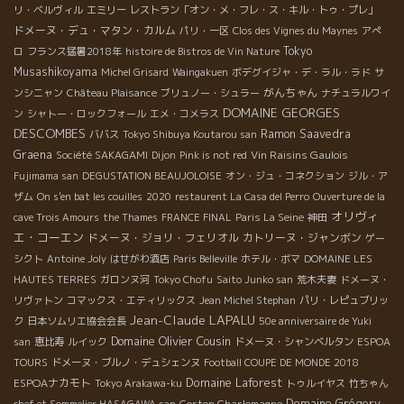
リ・ベルヴィル
エミリー
レストラン「オン・メ・フレ・ス・キル・トゥ・プレ」
ドメーヌ・デュ・マタン・カルム
パリ・一区
Clos des Vignes du Maynes
アぺ
Tokyo
ロ
フランス猛暑2018年
histoire de Bistros de Vin Nature
Musashikoyama
Michel Grisard
Waingakuen
ボデグイジャ・デ・ラル・ラド
サ
がんちゃん
ンシニャン
Château Plaisance
ブリュノー・シュラー
ナチュラルワイ
DOMAINE GEORGES
ン
シャトー・ロックフォール
エメ・コメラス
DESCOMBES
Ramon Saavedra
ババス
Tokyo Shibuya Koutarou san
Graena
Vin Raisins Gaulois
Société SAKAGAMI
Dijon
Pink is not red
Fujimama san
DEGUSTATION BEAUJOLOISE
オン・ジュ・コネクション
ジル・ア
ザム
On s'en bat les couilles
2020
restaurent La Casa del Perro
Ouverture de la
オリヴィ
cave Trois Amours
the Thames
FRANCE FINAL
Paris La Seine
神田
エ・コーエン
ドメーヌ・ジョリ・フェリオル
カトリーヌ・ジャンボン
ゲー
シクト
Antoine Joly
はせがわ酒店
Paris Belleville
ホテル・ボマ
DOMAINE LES
HAUTES TERRES
ガロンヌ河
Tokyo Chofu
Saito Junko san
荒木夫妻
ドメーヌ・
リヴァトン
コマックス・エティリックス
Jean Michel Stephan
パリ・レピュブリッ
Jean-Claude LAPALU
ク
日本ソムリエ協会会長
50e anniversaire de Yuki
Domaine Olivier Cousin
san
恵比寿
ルイック
ドメーヌ・シャンベルタン
ESPOA
TOURS
ドメーヌ・ブルノ・デュシェンヌ
Football COUPE DE MONDE 2018
Domaine Laforest
ESPOAナカモト
Tokyo Arakawa-ku
トゥルイヤス
竹ちゃん
Domaine Grégory
Corton Charlemagne