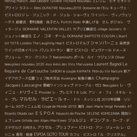
Hennig Hoesch
Jean Delobre
Sylvère Trichard Nouveau
ミレジム・ビオ
ビオトッ
プワイン
ラストー
Rémi DUFAITRE Nouveau2018
Domaine de l'Ecu
キューヴェ・
ビストロロジ
レ・ジュニック・ド・ジュル・ショーヴェ
ワインバー・ヴィノヴェリ
ータス
結婚式・野村高城・尚子さん
Puitchi Rodo
中湊しげる さん
ボジョレ・ヴ
DOMAINE VALENTIN VALLES
ィラージュ
カプリエ醸造元
village Jasniers
ラ・
エノ・コネ・チーム
DOMAINE BAPTISTE COUSIN
リュノット醸造元
L'écart
シャンパーニュ
lot 1016
London The Laughing Heart
ビストロマルゴ
自然派
ワインの日本イベント
パリレストラン・奏で
ビストロ・ビュヴァール
ドメーヌ・
プリューレ・サン・クリストフ
Nakaminato
ポール・ルイ・ウジェンヌ
Olivar
Le
Laurent Bagnol
beaujolais nouveau 2020
Aux Amis des Vins Maruyama
Repaire de Cartouche
SABORI le couple KAMATA
Fête du Vin Nature
新ア
Champagne
イデアのブース位置
シェフ鈴木洋治
Auvergne
桜島の噴火
Jacques Lassaigne
レ・ヴ
野崎ワインショップ
ドゥーブル・ゼロ
Beaujplais
ィニュ・ドリヴィエ
Loïc
Provoke
レ・プレミス１６
アン・メ・フェ・スキル・ト
マルセル・ラピエ－ル
ゥ・プレ
オー・ドゥ・スッシュ社
2018年収穫・リシ
ョーム
ADヴィニュム社
Coupe de Monde 2018
満月
Jean-Marie Vergé
Penedès
47
ＥＳＰＯＡ
Ricards Okada san
Hayashi de Pioche
SELENE
KOMEZAWA
岡田シ
ジョルジュ・デコンブ
ェフ
Lune
Uchida san
Alpes-Maritimes
ラ・カーブ・デ
アクセル・プリュファー
ステザルグ
川村さん
ビストロ・アン・ジュール
レ・ロ
ESPOA GOTO TOUR
シニョ
寿司・刺身
カフェ・ビストロ「ル・クリスタル」