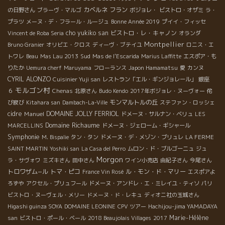
カベルネ フラン
の日野さん
ブラーヴ・マルゴ
ボジョレ・
ビストロ・オザミ
ラ・
プラツ
メーヌ・デ・フラール・ルージュ
Bonne Année 2019
プイイ・フィッセ
cho yukiko san
ビストロ・レ・キャノン
Vincent de Roba Seria
オランダ
Montpellier
Bruno Granier
オリビエ・クロス
ディーヴ・ブテイユ
ロニス・エ
Sud
トワレ
Beau
Mas Lau 2013
Mas de l'Escarida
Marius Laffitte
エスポア・も
りたか
Uemura cherf
Maruyama
フローランス
Japon Hamamatsu
愛
カンヌ
CYRIL ALONZO
Cuisinier Yuji san
レストラン「エル・ギンジョレール」
銀座
モルゴン村
６
Chenas
北原さん
Budo Kendo
2017年ボジョレ・ヌーヴォー
侘
モンマルトルの丘
び寂び
Kitahara san
Dambach-La-Ville
ステファン・ロッシェ
cidre
Manuel
DOMAINE JOLLY FERRIOL
ドメーヌ・サルナン・ベリュ
LES
Domaine Richaume
MARCELLINS
ドメーヌ・ジェローム・ギシャール
Symphonie
M. Bispalie
タン・タン
ドメーヌ・デ・メゾン・ブリュレ
LA FERME
SAINT MARTIN
Yoshiki san
La Casa del Perro
ムロン・ド・ブルゴーニュ
ジュ
Morgon
ラ・サヴォワ
ミズキさん
田中さん
ワイン小売店
由紀子さん
今尾さん
トロワザム−ル
トマ・ピコ
ル・モン・ド・マリー
France Vin Rosé
エスポアよ
ろずや
アクセル・プリュフール
ドメーヌ・アンドレ・エ・ミレイユ・ティソ
パリ
ビストロ・ヌーヴェル・メリー
ドメーヌ・ド・レキュ
ディオニ社の玉城さん
Higashi guinza SOYA
DOMAINE LEONINE
CPV ツアー
Hachijou-jima YAMADAYA
Marie-Hélène
san
ビストロ・ポール・ベール
2018 Beaujolais Villages
2017