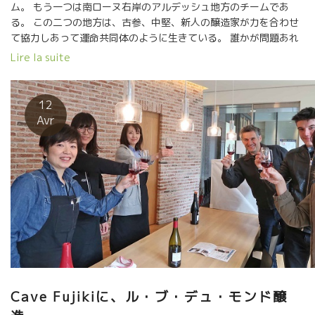
ム。 もう一つは南ローヌ右岸のアルデッシュ地方のチームであ
る。 この二つの地方は、古参、中堅、新人の醸造家が力を合わせ
て協力しあって運命共同体のように生きている。 誰かが問題あれ
ば、皆で援助し合いながら解決してしまう。 ある蔵の栽培作業が
Lire la suite
遅れていれば、皆でその蔵に行って労働協力してしまう。 栽培・
醸造器具なども必要とあれば貸しあっている。 それぞれの地方の
実践部隊の代表各はこの二人。 Domaine du Possible ドメーヌ・
12
デュ・ポッシブル醸造のロイックさん ロイックさんは第一回目の
Avr
ラ・ルミーズから実行部隊員だった。 ジャジャキスタンという国
をLe Bout du Mondeル・ブー・ド・モンド醸造のエドゥワールと
設立した。 醸造家になりたいという夢が可能になった時に付けた
名前。このワインを飲んだ人の夢が叶うようにと願いPossibleと
した。 平均標高４００mの葡萄園からルシオン地方とは思えない
様な涼しくて果実味豊かな葡萄ジュースのようなワインを造る
Jérôme Jouret ジェローム・ジュレ アルデッシュ地方の実
践部隊の代表はコツコツ努力家ジェローム。 太陽がいっぱいの南
ローヌでありながら、どこまでも軽快で爽やかな果実味心地良い
ワインを造る。 醸造所の建物などは、すべて自分で造ってしま
う。 建物も、葡萄園も、家族、ワインも自分の考える理想に向か
Cave Fujikiに、ル・ブ・デュ・モンド醸
ってコツコツと着実に歩んでいる。 そのエスプリがワイン名にな