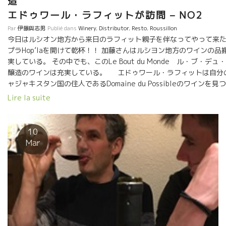
った。Pas à Pas パザパ 一歩一歩の意。 トビッキリ仲の良くて
ハッピーな家族。このハッピーさが確実にワインに入っている。
エドゥワール・ラフィットが訪問 – NO2
Par
伊藤與志男
Publié dans
Winery
,
Distributor
,
Resto
,
Roussillon
今日はルシオン地方から来日のラフィット親子を伴なってやって来た
プラHop’laを開けて乾杯！！ 加藤さんはルシヨン地方のワインの品
実している。 その中でも、このLe Bout du Monde ル・ブ・デュ
醸造のワインは充実している。 エドゥワール・ラフィットは自分
ャジャキスタン国の住人であるDomaine du Possibleのワインを見
喜び。 エドゥワールもここ３年ほど前からワインの質が飛躍的に向
Lire la suite
る。栽培と醸造のバランスがドンピシャリとあってきた。 カーヴ・
スタッフさんも美味しさに納得。
10
Mar