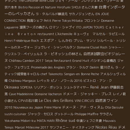
ァランセ
The Concorde Wine Club
ジェイ・アール・フレッシュネス・リテール
東
台湾インポータ
京六本木
Bistro Passion et Nature
Hirofumi SHOJI さんご夫妻
ーのレベッカさん
ラ・タルバルド醸造元
サカノジュンさん
EN JOUE
CONNECTION
鳥海シェフ
Petit Pierre
Tokyo Mitaka
フロントン
Domaine
Laguerre
渥美フーズの森さん
ロマン・シャプイ
ITO JAPON TOURS
Ｃａｔｈｅｒ
ｉｎｅ Ｂｒｅｔｏｎ
restaurent L'Alchemille
キューヴェ マルセル・ラピエール
エスポア・ しんかわ
Henri Frédérique Roch
プリム・サンソ
シルベール・トリシ
ャールのヌーヴォー
ジュヴレイ・シャンベルタン
Domaine Clusel Roch
シャトー・
ラ・ピオッシュの林さん
自然派試飲会ビオジョレー
クリストフ・ペイリュルス
ヌ
Château Cambon 2017
Seiya
Restaurant Grand Huit
パシオン心斎橋店
ジャ
星川さん
ック・フェヴリエ
Promenade des Anglais
グラン・ラルグ
Daikin
ラ・ノ
ティック経営者キャロル
chef Takemoto
Sengan-en
Bonne Peche
アメルシュヴィル
畑
Château Margaux
レベッカ
ピノ・ノワール 2016
ビストロ・アン・ク
Okinawa
René Jean
伊藤與志
SOPEXA
リリアン・ボッシュ
シュトラマイヤー
男
ドメーヌ・ジャッキー・プレス
Cave Madeleinne
Domaine Vacheron
レイノ君
Le Clos des Grillons
自然派ワイン
小泉さん
CPVの石川君
VINI CIRCUS
ドメーヌ・アド・ヴィヌム
2018 Nouveaux au Japon
Frère Marie
Ota Daisuke
Philippe Maffre
sushi cuisinier
ジャック・セロス
グットドール
サラさん
Rhône sud
Yokohama Midori-ku
MATA HARI
中湊シェフご夫妻
Mauvais
ドメ
Nicolas Réau
Temps
Marcel
Millesime 2017
サンフォニー・テイスティング