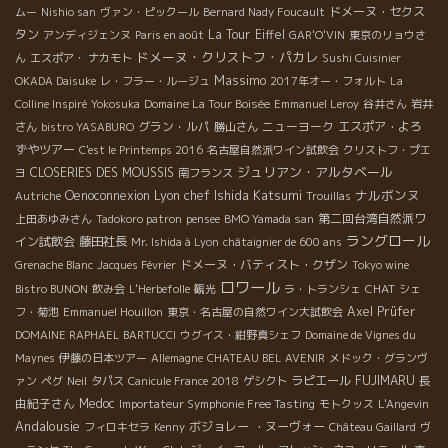
ドメーヌ・セクス
ムー
Nishio san
ヴァン・ピックール
Bernard Nady Foucault
タン
La Tour Eiffel
アンディジェンヌ
Paris en août
GAR'O'VIN
東京のリョウさ
ドメーヌ・クリストフ・パカレ
ん
エスポア・ ナカモト
Sushi Cuisinier
Massimo
OKADA Daisuke
レ・フラー・ルージュ
2017年オー・フォルト
La
Colline Inspiré
Yokosuka
Domaine La Tour Boisée
Emmanuel Leroy
谷井さん
岩井
グラン・ルパ
ニューヨーク
エスポア・よろ
さん
bistro YASABURO
勝山さん
ずやツアー
C'est le Printemps 2016
名古屋自然派ワイン試飲会
クリストフ・プエ
ジュリアン・アルタベール
CLOSERIES DES MOUSSIS
ヨ
南フランス
Lyon chef Ishida Katsumi
ナルボンヌ
Oenoconnexion
Autriche
Trouillas
第二回台湾自然派ワ
上田あゆみさん
Tadokoro patron
pensee
BMO Yamada san
ラングロール
イン試飲会
藤田社長
Mr. Ishida à Lyon
châtaignier de 600 ans
ドメーヌ・バティスト・クザン
Grenache Blanc
Jacques Février
Tokyo wine
ロワール
CHAT
Bistro BUNON
飲み会
L'Herbefolle
観光
ラ・トランシェ
シェ
Axel Prüfer
フ・菊池
Emmanuel Houillon
東京・名古屋の自然ワイン大試飲会
DOMAINE RAPHAEL BARTUCCI
ウグイス・紺野真シェフ
Domaine de Vignes du
Maynes
伊藤の日本ツアー
Allemagne
CHATEAU BEL AVENIR
メドック・グランヴ
ラピエール
FUJIMARU
長
ァン
ペグ
Neil
タパス
Canicule France 2018
ゲシクト
由紀子さん
Medoc
Importateur Symphonie Free Tasting
モトクッス
L'Angevin
Andalousie
ボジョレー ・ヌーヴォー
フィロキセラ
Kenny
Château Gaillard
ヴ