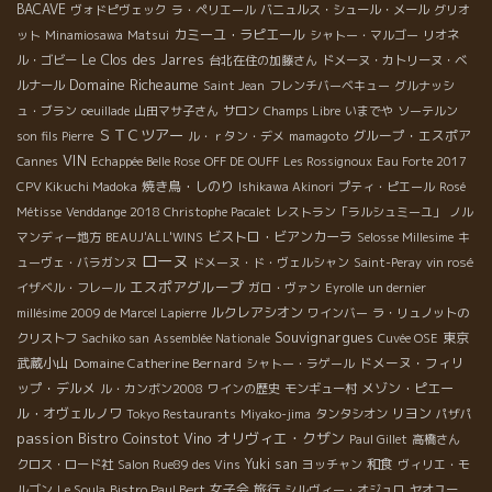
BACAVE
ヴォドピヴェック
ラ・ペリエール
バニュルス・シュール・メール
グリオ
カミーユ・ラピエール
ット
Minamiosawa
Matsui
シャトー・マルゴー
リオネ
Le Clos des Jarres
ル・ゴビー
台北在住の加藤さん
ドメーヌ・カトリーヌ・ベ
Domaine Richeaume
ルナール
Saint Jean
フレンチバーベキュー
グルナッシ
ュ・ブラン
oeuillade
山田マサ子さん
サロン
Champs Libre
いまでや
ソーテルン
ＳＴＣツアー
グループ・エスポア
son fils Pierre
ル・ｒタン・デメ
mamagoto
VIN
Cannes
Echappée Belle Rose
OFF DE OUFF
Les Rossignoux
Eau Forte 2017
焼き鳥・しのり
CPV Kikuchi Madoka
Ishikawa Akinori
プティ・ピエール
Rosé
Métisse
Venddange 2018 Christophe Pacalet
レストラン「ラルシュミーユ」
ノル
ビストロ・ビアンカーラ
マンディー地方
BEAUJ'ALL'WINS
Selosse Millesime
キ
ローヌ
ューヴェ・バラガンヌ
ドメーヌ・ド・ヴェルシャン
Saint-Peray
vin rosé
エスポアグループ
イザベル・フレール
ガロ・ヴァン
Eyrolle
un dernier
ルクレアシオン
millésime 2009 de Marcel Lapierre
ワインバー
ラ・リュノットの
Souvignargues
東京
クリストフ
Sachiko san
Assemblée Nationale
Cuvée OSE
武蔵小山
Domaine Catherine Bernard
ドメーヌ・フィリ
シャトー・ラゲール
ップ・デルメ
メゾン・ピエー
ル・カンボン2008
ワインの歴史
モンギュー村
ル・オヴェルノワ
リヨン
Tokyo Restaurants
Miyako-jima
タンタシオン
パザパ
passion
Bistro Coinstot Vino
オリヴィエ・クザン
Paul Gillet
高橋さん
Yuki san
和食
クロス・ロード社
Salon Rue89 des Vins
ヨッチャン
ヴィリエ・モ
女子会
旅行
ルゴン
Le Soula
Bistro Paul Bert
シルヴィー・オジュロ
ヤオユー