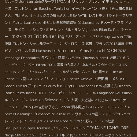
オリオル・アルティギャス
Jun san
グループ
酒販グループESPOA
カトリ
イーストライン
ーヌ・ブルトン
Lilian Bauchet
Tentation
（株）土佐山田の三谷
さん、内川さん
オーリックスの橋元さん
LE BARATIN
レストラン「シャトーブリア
Louforosé
ン」
パカレ
ボジョレ自然派醸造家
Déplacements
ドメーヌ・マダ
ドメ
シャト
ーヌ・ラピエール
シェフ・紺野
ヤン・ベルトラン
Vignobles Elian Da Ros
Eric Pfifferling
ー・エグイユ
GT
ハリーズ・バー・パリ
Miyagawa san
宗像
康雄
コルトン・シャルルマーニュ
ボージョロワーズ
猛暑・フランス2018年夏
世界
Le Vin de mes Amis
Bistro FLACON
ピノ・ノワール会議
Matheus
2018
タヴェル
Vendange Descombes
酒屋・よろずや
Zinzins
Vincent
収穫2016
フ
COSMIC
ー・デュ・ボージョ
Pitrou 2004
福岡の今尾さん
中本さん
NICOLAS
BERTIN
アド・ヴィヌム
パリ・ノートルダム寺院
ブルイ
山田屋ツアー
îles de
飯田橋 メリメロ
Lérins
三ツ星レストラン「カン・ロカ」
Charles Aznavour
biojoleynes
加藤さん
Gaec du Mazel
戸田シェフ
Douro
Davide et Piera
Bisstro
Italien Restaurant GUCITE
シス・ピエ・シュール・テール
Languedoc-Roussillon
Jacques Selosse
ル・タン・デメ
パルク
大阪 大近社の木村さん
バルセロナ・
ワインエージェントの佐竹裕子さん
Sendai
酒本商店
レストラン・ヨットクラブ
A
boire et a Manger
L'Echappee belle rosé
オフ
ヴァランスの星レストラン”カシェッ
メドック
野村ユニソン社長
ト
クリストフ・ペイリュス
Crosse Road
DOMAINE L'ANGLORE
Beaujolais Villages
Toulouse
ジュリアン・ドゥラン
シェフ・ロドルフ
Nadja
CPVのアビタル
剣のワイン
ブラッスリーヴァンダンジュ