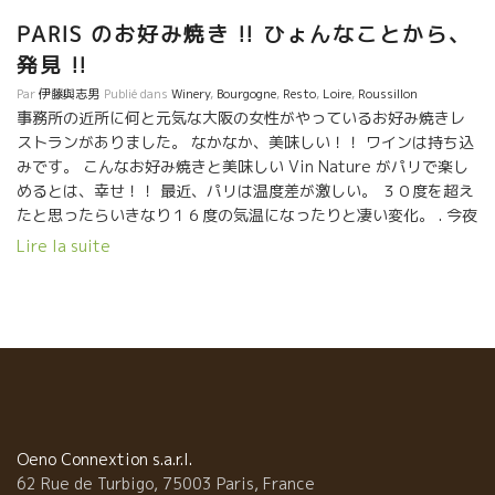
PARIS のお好み焼き !! ひょんなことから、
発見 !!
Par
伊藤與志男
Publié dans
Winery
,
Bourgogne
,
Resto
,
Loire
,
Roussillon
事務所の近所に何と元気な大阪の女性がやっているお好み焼きレ
ストランがありました。 なかなか、美味しい！！ ワインは持ち込
みです。 こんなお好み焼きと美味しい Vin Nature がパリで楽し
めるとは、幸せ！！ 最近、パリは温度差が激しい。 ３０度を超え
たと思ったらいきなり１６度の気温になったりと凄い変化。 . 今夜
は暑かったので、まずはマーク・ペノさんのMiss Terreミス・テ
Lire la suite
ールで爽やかに始めた。 やー、なんと優しく滋味深い味わいなの
だろう。 マークさんが命を削りながらつくっている液体。 今年も
冷害にやられながらも開花も無事終わり、結実も無事つきまし
た。 飲みながら、すぐに蔵元の顔と景色が浮かんでしまう。 そ
して、ルシヨンの独立国 JAJAKISTANジャジャキスタンのワイン
Domaine du Possible ドメーヌ・デュ・ポッシブルの C’est pas
la Mer à boire セパラメール・ア・ボワールを開けた。 南の太陽
を燦々と享けて育った葡萄の液体は自然にメモワール・ド・シュ
ークルと呼ばれる僅か甘味を備えている 。お好み焼きソースの甘
Oeno Connextion s.a.r.l.
味にピッタリと合う。 最後はやっぱり、今、日本に行
62 Rue de Turbigo, 75003 Paris, France