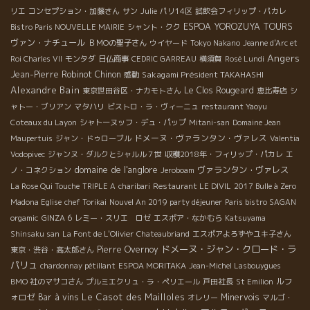
リエ
コンセプション・加藤さん
サン
Julie
パリ14区
試飲会フィリップ・パカレ
ESPOA YOROZUYA TOURS
Bistro Paris NOUVELLE MAIRIE
シャント・クク
ヴァン・ナチュール
ＢＭОの聖子さん
ウイヤード
Tokyo Nakano
Jeanne d'Arc et
Angers
Roi Charles VII
モンタダ
日仏商事
CEDRIC GARREAU
横須賀
Rosé Lundi
Jean-Pierre Robinot
Chinon
Sakagami Président TAKAHASHI
感動
Alexandre Bain
Le Clos Rougeard
東京世田谷区・ナカモトさん
恵比寿店
シ
ャトー・ブリアン
マタハリ
ビストロ・ラ・ヴィーニュ
restaurant Yaoyu
Coteaux du Layon
シャトーヌッフ・デュ・パップ
Mitani-san
Domaine Jean
ドメーヌ・ヴァランタン・ヴァレス
Maupertuis
ジャン・ドゥローブル
Valentia
Vodopivec
ジャンヌ・ダルクとシャルル７世
収穫2018年・フィリップ・パカレ
エ
domaine de l'anglore
ヴァランタン・ヴァレス
ノ・コネクション
Jeroboam
La Rose Qui Touche
TRIPLE A
charibari
Restaurant LE DIVIL
2017 Bulle à Zero
Madona Eglise
chef Torikai
Nouvel An 2019 party déjeuner
Paris bistro SAGAN
orgamic
GINZA 6
レミー・スリエ ロゼ
エスポア・なかむら
Katsuyama
Shinsaku san
La Font de L'Olivier
Chateaubriand
エスポアよろずやユキ子さん
ドメーヌ・ジャン・クロード・ラ
Pierre Overnoy
東京・渋谷・高太郎さん
パリュ
chardonnay pétillant
ESPOA MORITAKA
Jean-Michel Lasbouygues
ルフ
BMO 社のマサコさん
プルミエクリュ・ラ・ペリエール
戸田社長
St Emilion
Le Casot des Mailloles
ォロゼ
Bar à vins
Minervois
オレリー
マルゴ・