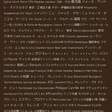
鹿児島
ドメーヌ・アンド
Eglise Saint Pierre
CPV Madoka
saumur
九州・大分
レ・オステルタグ
東京・江東区大島
チボー
伊藤與志男の哲学
Miyamoto
シャンパ－ニュ・ジャック・ラセ－ニュ
ドメーヌ・ダ
Academie de Vin Tokyo
ニエル・サージュ
福岡
Vin Jaune
コート・ド・マルペール
クロ・バケ
サンフォ
ニー社
LEONIS
la Porte de Bourgogne
Limoux
トーハン酒販ツアー
リュペール・ル
Tokyo Uguisudani
東京・
ロワ
アミ・ビュヴォン
アカデミー・ド・ヴァン・東京
六本木
ムーラン・
Chef Kikuchi
ラ・ルース
カベルネ
共存
Cuiisne Japonaise
ナ・ヴァン
キタノセ店のシェフ
ピトル2004年
ESPOA Kamataya
藤原幸也
フラ
ンソワ・エコ
Bar à vins Chambre Noire
Wabi Sabi
tramontane
アントワーヌ・
ボジョレー
エ・ローランス・ジョリ
Ｐａｓｃａｌ Ｃｏｌｅｔｔｅ
パリ・ビスト
Fleurie
マッシモ
ロ
自然派ワインバー祥瑞
マレ・バス
ミッシェル・グリザール
Banyuls
美味しい
VINITALY
レフェルヴェソンス
Kurumé Wine School
L'Ecume
Kagami de Jura
Nuitage
François RIBO
street Rambla
Iidabashi Méli Mélo
Le
小松屋
Guy Blanchard
P'tit Pinard
キューヴェ・プレッシウーズ
Bourgeuil
AOC
Tanta Marena
Quinta de Napoles
Laurent FELL
オレリアン・プチ
マス・
Philippe Carrille
オ・ビュイ
Nyctalopie
Kiji Okonomiyaki
BIM
マチュとマリオン
Les Affranchis
restaurant EL GINJOLER
ブノワ夫妻
モペルチュイ・ネイル
エクサン・プロヴァンス
プラージュ
Matsuoka san
フランスの猛暑37度
宗像シ
ドメーヌ・ミレンヌ・ブリュ
President FUJITA
ェフ
モトックス
びそう
Domaine Pattes-
2018年収穫リショーム
小林康弘さん
Vendange 2018 Léonis