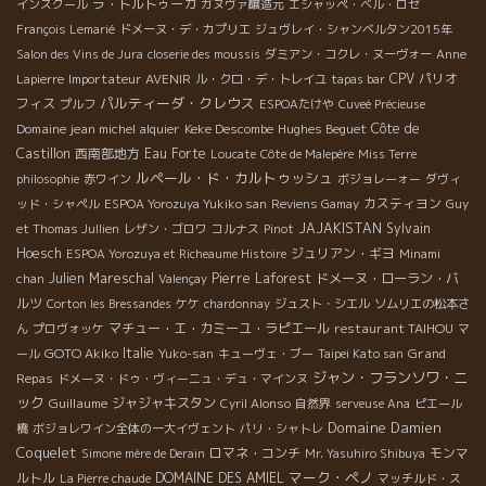
ラ・トルトゥーガ
インスクール
ガヌヴァ醸造元
エシャッペ・ベル・ロゼ
François Lemarié
ドメーヌ・デ・カプリエ
ジュヴレイ・シャンベルタン2015年
Salon des Vins de Jura
closerie des moussis
ダミアン・コクレ・ヌーヴォー
Anne
Importateur AVENIR
CPV パリオ
Lapierre
ル・クロ・デ・トレイユ
tapas bar
パルティーダ・クレウス
フィス
プルフ
ESPOAたけや
Cuveé Précieuse
Domaine jean michel alquier
Keke Descombe
Hughes Beguet
Côte de
Castillon
西南部地方
Eau Forte
Loucate
Côte de Malepère
Miss Terre
ルペール・ド・カルトゥッシュ
philosophie
赤ワイン
ボジョレーォー
ダヴィ
カスティヨン
ッド・シャペル
ESPOA Yorozuya Yukiko san
Reviens Gamay
Guy
JAJAKISTAN
Sylvain
et Thomas Jullien
レザン・ゴロワ
コルナス
Pinot
Hoesch
ジュリアン・ギヨ
ESPOA Yorozuya et Richeaume Histoire
Minami
Julien Mareschal
Pierre Laforest
ドメーヌ・ローラン・バ
chan
Valençay
ルツ
Corton les Bressandes
ケケ
chardonnay
ジュスト・シエル
ソムリエの松本さ
マチュー・エ・カミーユ・ラピエール
restaurant TAIHOU
ん
プロヴォッケ
マ
GOTO Akiko
Italie
Grand
ール
Yuko-san
キューヴェ・ブー
Taipei Kato san
ジャン・フランソワ・ニ
Repas
ドメーヌ・ドゥ・ヴィーニュ・デュ・マインヌ
ック
Guillaume
ジャジャキスタン
Cyril Alonso
自然界
serveuse Ana
ピエール
Domaine Damien
橋
ボジョレワイン全体の一大イヴェント
パリ・シャトレ
Coquelet
ロマネ・コンチ
モンマ
Simone mère de Derain
Mr. Yasuhiro Shibuya
マーク・ペノ
ルトル
DOMAINE DES AMIEL
La Pierre chaude
マッチルド・ス