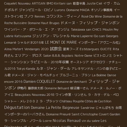
イヴ・カム
Coquelet Nouveau
ARTISAN
BMO Kiritani san
能登半島
Juste Ciel
ドボルド
ジャンピエール・ロビノ
Lurons
Domaine MADA
オリゾン事務局
イー
コワンスト・ヴィーノ
ストライン社
ブノワ
Rennes
Rosé Obi Wine
Domaine de la
ドメーヌ・フィリップ・ジャンボン
Roche Buissière
Domaine Haut Brugas
ワインバー・ア・ボワール・エ・ア・マンジェ
Takezawa san
CHICS
Moulin Pey
ジュリアン・マレシャル
Go san
Labrie
Katsuyama
Marie Lapierre
Georges
LE MONT DE MARIE
Lemarié
シャルドネ2016年
インポーター「アヴニール社」
試飲会
Alma Matert
Vendanges 2020
渥美フーズ
Estézargues
GUCITE
Rita
エリアン・ダロス
丹さん
Salon B.B.B. Bojolais
Notre-Dame
ビストロノミ
シャト
ラピエール・2018年収穫
ー・シャンション
オーストリア
オクセロワ・ナチュー
ルネ・ジャン・ダール
ル2016
Tokyo Kanda
アレキサンドル・バンの息子ピエー
ル君
ドメーヌ・ジャン・モペルチュイ
ブルゴーニュ・ブラン
La Boème
Danse
フィリップ・ジャ
Damien COQUELET
encore 2016
Domaine de Verchant
ンボン
伊勢丹
藤原俊太郎
Domaine Belluard
柳沼憲一さん
ドメーヌ・ルノー・ボ
Beaujolais Nouveau 2018
アイエ
ワイン作家・リンさん
ラ・カサ・デル・ぺロ
シャトー・メレ２００２
ラ・プラッツ
Château Poupille Côtes de Castillon
Dégustation
Domaine La Petite Baigneuse
Sandrine
じゃんぼもち
台湾
インポーターのバーバラさん
Domaine Prieuré Saint Christophe
Covert Garden
Nicolas Renaud
Les
ラ・シャンブル・ノワール
Loirre
vin du sabre