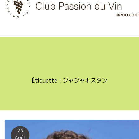
Skip
to
content
Étiquette :
ジャジャキスタン
23
Août