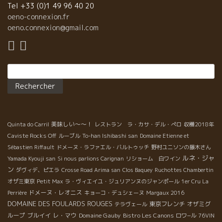
っているフィリップ・パカレをやった。 もう、フィリップのワイ
Tel +33 (0)1 49 96 40 20
ンは何にでも合ってしまう。石灰土壌の塩っぽい昆布ダシのよう
oeno-connexion.fr
な旨味、魚介系の食べ物には合わないものがない。 PARISでお好
oeno.connexion@gmail.com
み焼きもいい！！ OKOMUSU 11, Rue Charlot 75003 PARIS
TEL:01-5740-9724
Rechercher :
美味しい～～！
Quinta do Carril
レストラン ラ・カサ・デル・ぺロ
収穫2018年
Caviste Rocks Off
ルーブル
To-han Ishibashi san
Domaine Etienne et
Sébastien Riffault
ドメーヌ・ラファエル・バルトゥッチ
野村ユニソンの藤木さん
ルネ・ジャ
Yamada Kyouji san
Si nous parlions Carignan
リショーム 白ワイン
ン
ダヴィデ、ピエラ
Crosse Road Arima san
Clos Baquey
Ruchottes Chambertin
オザミ東京
Petit Max
ラ・ヴィエイユ・ジュリアンヌのジャンポール
1er Cru La
ドメーヌ・レオニス
Perrière
キョーコ・デュシェーヌ
Margaux 2016
DOMAINE DES FOULARDS ROUGES
東京フレンチ
オザミグ
テラヴェール
ループ
ブルイイ
レ・マウ
Domaine Gauby
Bistro Les Canons
ロワ−ル
76VIN