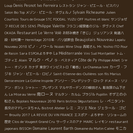
Ivo Ferreira
Loup
Denis Pesnot
レストラン
ジャン・ピエール・ビスパリ
Sylvain Richeaume
Salon Bio Top
メゾン・ピエール・オヴェルノ
Julien
YUZU
Courtois
Tours de Groupe STC
FOODAL
OFF
Huitres et blanc
サンジョゼ
Philippe Valette
フ
RECUE DES SENS
フラコン経営者のジル・ダヴァス
Chef
Restaurant Le Verre Volé
OKADA
お好み焼き「きじ」
ジュリアンヌ
剣道八
Beaujolais Nouveau
段・好村兼一
Hermitage
2018年・パリ試飲会
Lapalu
ピノ・ノワール
Nouveau 2018
Nozaki Wine Shop
西尾さん
Mr. Yoshio ITO
Pour
Sara
La Méditerranée
de Raisin
ESPOAよろずや
Vini Sud Montpellier
トム・
マルク・ぺノ
Alain
Côte de Py
ゴティエ
ラ・ベスティア
Philippe Alliet
シャ
カーヴ・フ
トー・オゾンヌ
カナダ
東京ワインビストロ「葡呑」
Le Chameua Ivre
ジキ
ジャン・ピエール・ロビノ
Saint-Etienne-des-Oullières
son fils Marius
Danse encore
La Colline Inspirée
アンリー・フレデリック・ロック
ドメーヌ・リリ
アン・ボシェ
シャトー・プレザンス
マルヤガーデンズの柳田さん
彫刻家の山下さ
南ローヌ
オザミの小
ん
La Mise au Verre
マルタン・カルム
ブラジル
Pupillin
松さん
Bojolais Nouveaux 2018
レ・ぺニタント
Paris bistros Dégustations
Nice
レミ・スリエ
ジェラール・ゴビ
長女のマドレーヌちゃん
Bistrot Atelier
ー
Brouilly 2017
LA REVUE DU VIN FRANCE
エスポア・よろずや・リショームの
restaurant
歴史
Clos de Vougeot Grand Cru
サーヴィスのアナ
MARC
レイモン
japonais BISSOH
Domaine Laurent Barth
Domaine du Matin Calme
モニカ