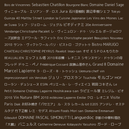
Sebastien Chatillon
Domaine Daniel Sage
Bois de Vincennes
Bourgone Blanc
Jura
渡辺幸樹シェフ
ヴィニョーブル・エリアン・ダ・ロス
石川亜樹則
Tokyo
Guinza
40 Maltby Street London
la Cuisine Japonaise
Les Vins des Moines
Lac
ビオディナミ
de Suwa
シェフ・ジェローム・ジェグル
20e Anniversaire
Vendange Christophe Pacalet
レ・ヴィニュロン・ドゥ・リレエル
ボージョロワ
ーズ試飲会
エドワール・ラフィット
Eric
Chiristophe pacalet Beaujolais Nouveau
Bistro MARUGO
2018
サント・ヴィクトワール
パリ・ビストロ・ゴグットゥ
CHATEAU CHRISTOPHE PEYRUS
Pavelot
Imao-san
オゼ
ＥＳＰＯＡもりたか
エッフェル塔
BEAUJALIEN
2018年収穫・レオニス
シモンヌサン・ドゥランの母
Domaine
ドゥニ・ペノ
Grand 8
フレッド
Frédérique Cossard
故勝山晋作さん
Marcel Lapierre
ラ・ローズ・キ・トゥッシュ
Uemura chef
vin
モルゴン
ジュリ・ブロスラン
impressionnant
vin Venskab
Tsuchida
MOF
岩田コキさん
ローラン・デュシェーヌ
ESPA
ペリエール・レ・ヴィエイユ
Le
Hoshikawa-san
ラピエール家
Petit Domaine
Château Lagairre
ミレジム・ビオ
Vin Nature BIM
Visite
2018
2018 millésime Lapierre
Emilie
クロ・レオニヌ
Paris
Diak
お好み焼き「パセミア」
ル・スラ
レカール lot 0205
アンドレ・オステ
ルタグ
竹下正樹
レミ・セデス
Atsumi Foods Mori san
Domaine Emmanuel
Languedoc
DOMAINE PASCAL SIMONUTTI
Giboulot
京都の中華料理店
バニュルス
ガード・ローブ
「大鵬」
Catherine Deneuve
Kobayashi Yasuhiro