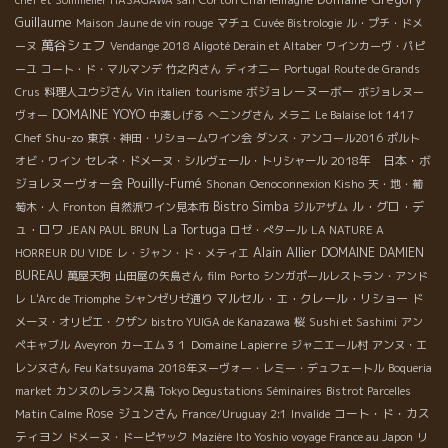
chef et Sommelier HASAGAWA san
Guillaume
Maison Jaune de vin rouge
マチュ
Cuvée Bistrologie
ル・プチ・ドメ
萬谷シェフ
ーヌ
Vendange 2018 Aligoté Derain et Altaber
ワインカーヴ・パピ
ーユ
コート・ド・マルマンデ
竹之内さん
ディオニー
Portugal
Route de Grands
ボジョレーヌーボー
Crus
料理人ユウジさん
Vin italien
tourisme
ボジョレヌー
DOMAINE YOYO
ヴォー
中湊しげる
へニングさん
メラニ
Le Balaise lot 1417
Chef Shu-zo
東京・神田・リショームワイン会
ダンス・アンコール2016
ポルト
2018年 日本・ボ
オビ・ワイン
セレネ・ドメーヌ・シルヴェール・トリシャール
Pouilly-Fumé
ジョレヌーヴォー会
Shonan
Oenoconnexion Kisho
天・地・葡
Bistro Simba
ル・グロ・デ
萄木・人
Fronton
自然派ワイン見本市
ジルアザム
ュ・ロワ
La Tortuga
JEAN PAUL BRUN
ロゼ・ぺタール
LA NATURE A
Alain Allier
DOMAINE DAMIEN
HORREUR DU VIDE
レ・ジャン・ド・メティエ
BUREAU
萬屋天狗
山田屋の矢島さん
film
Porto
シンガポールレストラン・アンド
マルセル・エ・クレール・リショー
レ
L'Arc de Triomphe
シャンゼリゼ通り
ド
メーヌ・オリビエ・クザン
bistro YUIGA de Kanazawa
桜
Sushi et Sashimi
アン
Domaine Lapierre
ペキャブル
Aveyron
カーエム３１
ジャニエール村
アンヌ・エ
レンヌさん
Feu Katsuyama
2018年ヌーヴォー・レミー・デュフェートル
Boqueria
market
カンヌのレランス島
Tokyo Degustations Séminaires
Bistrot Parcelles
Rose
ジュンさん
コート・ド・カス
Matin Calme
France/Uruguay 2:1
Invalide
ティヨン
ドメーヌ・ドーピヤック
Mazière
Ito Yoshio voyage France au Japon
リ