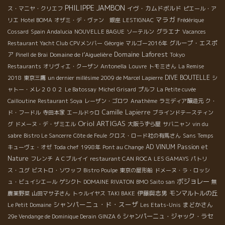
PHILIPPE JAMBON
イヴ・カムドボルド
ス・マニヤ・クリエフ
ピエール・ア
マラガ
リエ
Hotel BOMA
オザミ・デ・ヴァン 銀座
LESTIGNAC
Frédérique
グラエナ
Cossard
Spain Andalucia
NOUVELLE BAGUE
ソーテルン
Vacances
グループ・エスポ
Restaurant Yacht Club
CPVメンバー
Géorgie
マルゴー2016年
Domaine Laforest
ア
Domaine de l’Aiguelière
Pinell de Brai
Tokyo
Restaurants
オリヴィエ・クーザン
Antonella
Louvre
トモミさん
La Remise
DIVE BOUTELLE
2018
東京三鷹
un dernier millésime 2009 de Marcel Lapierre
シ
ャトー・メレ２００２
Le Batossay
Michel Grisard
プルフ
La Petite cuvée
Cailloutine
Restaurant Soya
レーザン・ゴロワ
Anathème
ラミディア醸造元
ク・
Camille Lapierre
ド・フードル
寺田本家
エールドゥロ
ブラインドテースティン
Oriol ARTIGAS
グ
ドメーヌ・デ・ザミエル
大阪うずら屋
サバニャン
vin du
sabre
Bistro Le Sancerre
Côte de Feule
クロス・ロード社の有馬さん
Sans Temps
AD VINUM
Passion et
キューヴェ・オゼ
Toda chef
1998年
Pont au Change
Nature
フレンチ
ＡＣブルイイ
restaurant CAN ROCA
LES GAMAYS
パトリ
ス・ユグ
ビストロ・ソワッフ
Bistro Poulpe
東京の屋形船
ドメーヌ・ラ・ロッシ
ボジョレー
ュ・ビュイシエール
ゲシクト
DOMAINE RIVATON
BMO Saito san
無
伊藤與志男
モンマルトルの丘
農薬野菜
山田マサ子さん
トゥルイヤス
TAKI BAKE
シャンパーニュ・ド・スーザ
まどかさん
Le Petit Domaine
Les Etats-Unis
シャンパーニュ・ジャック・ラセ
29e Vendange de Dominique Derain
GINZA 6