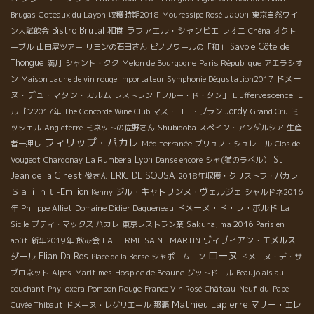
Japon
Brugas
Coteaux du Layon
収穫時期2018
Mouressipe Rosé
東京自然ワイ
Bistro Brutal
和食
ラファエル・シャンピエ
ン大試飲会
レオニ
Chéna
オクト
Savoie
Côte de
ーブル
山田屋ツアー
リヨンの石田さん
ピノノワールの「和」
Thongue
満月
シャント・クク
Melon de Bourgogne
Paris République
アエラシオ
ドメー
ン
Maison Jaune de vin rouge
Importateur Symphonie Dégustation2017
ヌ・デュ・マタン・カルム
レストラン「フルー・ド・タン」
L'Effervescence
モ
Jordy
ルゴン2017年
The Concorde Wine Club
マス・ロー・ブラン
Grand Cru
ミ
Shubidoba
ッシェル
Angleterre
ミネットの佐野さん
スペイン・アンダルシア
生産
フィリップ・パカレ
者一押し
Méditerranée
ブリュノ・シュレール
Clos de
La Rumbera
Lyon
St
Vougeot
Chardonay
Danse encore
シャ(猫のラベル）
Jean de la Ginest
ERIC DE SOUSA
俊さん
2018年収穫・クリストフ・パカレ
Ｓａｉｎｔ-Emilion
ジル・キャトリンヌ・ヴェルジェ
Kenny
シャルドネ2016
ドメーヌ・ド・ラ・ボルド
年
Philippe Alliet
Domaine Didier Dagueneau
La
Sakurajima 2016
Sicile
プティ・マックス
パカレ
東京レストラン業
Paris en
ヴィヴィアン・エメルス
août
新年2019年
飲み会
LA FERME SAINT MARTIN
ローヌ
ダール
Elian Da Ros
Place de la Borse
シャポームロン
ドメーヌ・デ・サ
ブロネット
Alpes-Maritimes
Hospice de Beaune
グットドール
Beaujolais au
Pompon Rouge
couchant
Phylloxera
France Vin Rosé
Château-Neuf-du-Pape
Mathieu Lapierre
マリー・エレ
Cuvée Thibaut
ドメーヌ・レグリエール
那覇