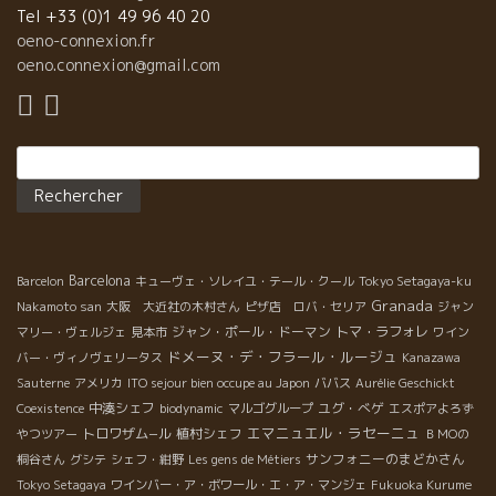
なシードルとのこと。 あまりにもの美味しさに、私は何回もお代
Tel +33 (0)1 49 96 40 20
わりした程だ。 アルコール度も低いしグイグイ入ってしまう。 私
oeno-connexion.fr
が最初に注文したグラナダの微発泡白も南スペインとは思えない
oeno.connexion@gmail.com
スカットした酸とミネラル感が素晴らしかった。 どんな
人が、どんな風に造っているのか？無性に知りたくなってきた。
この二つの生産者には、何とか逢ってみたいなと強く思った。 開
Rechercher :
拓の旅での、こんな逸品との出逢いが最高に楽しい！！ 発見に、
心が躍る！！ 誰かが探しまわらないと、日本に入らない。 こん
な仕事ができて、本当に幸せだと思う。すべてに感謝！！ 数カ月
後には、日本の皆さんが、飲めるようにしたい。 この美味しさ
を、是非皆さんに楽しんでもらいたい。！！
Barcelona
Barcelon
キューヴェ・ソレイユ・テール・クール
Tokyo Setagaya-ku
Granada
Nakamoto san
大阪 大近社の木村さん
ピザ店 ロバ・セリア
ジャン
ジャン・ポール・ドーマン
トマ・ラフォレ
マリー・ヴェルジェ
見本市
ワイン
ドメーヌ・デ・フラール・ルージュ
バー・ヴィノヴェリータス
Kanazawa
Sauterne
アメリカ
ITO sejour bien occupe au Japon
ババス
Aurélie Geschickt
中湊シェフ
ユグ・べゲ
Coexistence
biodynamic
マルゴグループ
エスポアよろず
エマニュエル・ラセーニュ
トロワザム−ル
植村シェフ
やつツアー
ＢＭОの
サンフォニーのまどかさん
桐谷さん
グシテ
シェフ・紺野
Les gens de Métiers
Tokyo Setagaya
ワインバー・ア・ボワール・エ・ア・マンジェ
Fukuoka Kurume