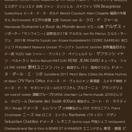
VIN
Beaujoloise
エスポア
ジュリエナ
お肉
ジャン・ミッシェル・ステファン
Sumeshiya
メーヌ・ド・ラ・ボルド
Benoit Courault
Alain Chapelle
福岡の今尾
ル・クロ・デ・ジャール
さん
Bistronomie
大江戸の夜景
土田
Tomomi san
アルザス
Domaine Le Bout du Monde
Marmande
Benoit
ピエール橋
イ
ンポーター「サンフォニー」試飲会2017年
マルセル
son fils Marius
エルミｒター
ジュ 2001年
Minette Suzuki san
Alsace Humbrebrecht
CEDRIC GARREAU
水口
Président Nomura Unison
シェフ
ゲーシクト
Sushi et Sashimi
世界遺産旧ボル
レ・ザフランシ
YUZU
イヤ
ドー街
Iode
シャトー・クリストフ・ペイリュルス
RENE JEAN DARD
ン・ベルトラン
Bistro Nature MATSUKI
キューヴェ・シャ
野村ユニソン
ドメー
LE PRE VERRE
バトン・板垣さん
パリ・国虎のうどん
ヌ・ダール・エ・リボ
Côtes Du Rhône
Sorcellerie 2017
Mont Blanc
Huitres
CPV Paris Office
et blanc
ドメーヌ・ド・ヴェルシャン
居酒屋・ユメキチ神田
ド
ブルゴーニュ・グランクリュ
メーヌ・ド・ラ・セネシャリエールのミワコさん
vin rosé et somen
酒販グループESPOA
charibari
La Pierre chaude
2018ミレジ
Domaine des Soulié 400ans
コート・ド・カスティ
ム・ラピエール
桐谷さん
ドメーヌ・ムレシップ
ヨン
Rouge
小林康弘さん
OSE
カタロニア人
Franz
ニース
Narbonne
Strohmeier
Red
ロニス・エトワレ
バティスト・クザン
Sebastien Chatillon
ドメーヌ・レオニス
bistro soya
戸田シェフ
restaurent
東京・銀座
ビ
Chateaubriand
Bar à Vins A BOIRE ET A MANGER
エニンドさん