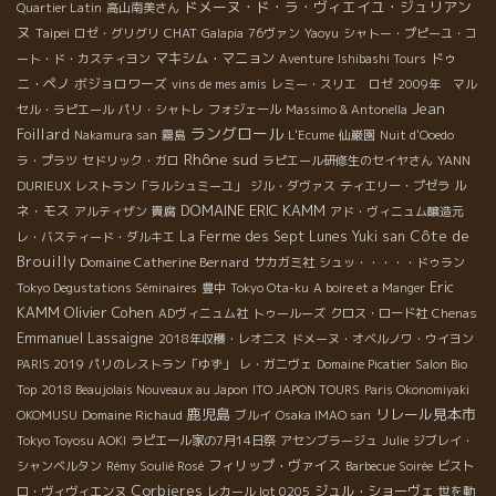
ドメーヌ・ド・ラ・ヴィエイユ・ジュリアン
Quartier Latin
高山南美さん
ヌ
Taipei
CHAT
ロゼ・グリグリ
Galapia
76ヴァン
Yaoyu
シャトー・プピーユ・コ
マキシム・マニョン
ドゥ
ート・ド・カスティヨン
Aventure
Ishibashi Tours
ニ・ペノ
ボジョロワーズ
vins de mes amis
レミー・スリエ ロゼ
2009年 マル
Jean
セル・ラピエール
パリ・シャトレ
フォジェール
Massimo & Antonella
ラングロール
Foillard
Nakamura san
霧島
L'Ecume
仙巌園
Nuit d'Ooedo
Rhône sud
ラ・プラツ
セドリック・ガロ
ラピエール研修生のセイヤさん
YANN
ル
DURIEUX
レストラン「ラルシュミーユ」
ジル・ダヴァス
ティエリー・プゼラ
DOMAINE ERIC KAMM
ネ・モス
アルティザン
貴腐
アド・ヴィニュム醸造元
Côte de
La Ferme des Sept Lunes
Yuki san
レ・バスティード・ダルキエ
Brouilly
Domaine Catherine Bernard
サカガミ社
シュッ・・・・・ドゥラン
Eric
Tokyo Degustations Séminaires
豊中
Tokyo Ota-ku
A boire et a Manger
KAMM
Olivier Cohen
ADヴィニュム社
トゥールーズ
クロス・ロード社
Chenas
Emmanuel Lassaigne
2018年収穫・レオニス
ドメーヌ・オベルノワ・ウイヨン
PARIS 2019
パリのレストラン「ゆず」
レ・ガニヴェ
Domaine Picatier
Salon Bio
Top
2018 Beaujolais Nouveaux au Japon
ITO JAPON TOURS
Paris Okonomiyaki
鹿児島
リレール見本市
OKOMUSU
Domaine Richaud
ブルイ
Osaka IMAO san
Tokyo Toyosu AOKI
ラピエール家の7月14日祭
アセンブラージュ
Julie
ジブレイ・
フィリップ・ヴァイス
シャンベルタン
Rémy Soulié Rosé
Barbecue Soirée
ビスト
Corbieres
ジュル・ショーヴェ
ロ・ヴィヴィエンヌ
レカール lot 0205
世を動