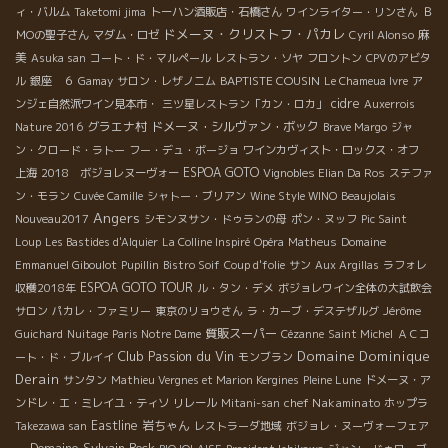
ィ・バルム
Taketomi jima
トーハン酒販店・石橋さん
ワインライター・リンさん
Ｂ
ドメーヌ・クリストフ・パカレ
麻
ＭОの聖子さん
マダム・ロゼ
Cyril Alonso
美
Asuka san
コート・ド・マルペール
レストラン・ソヤ
フロントン
CPVのアビタ
BAPTISTE COUSIN
ル
銀座 ６
Gamay
サロン・レザノニム
Le Chameua Ivre
ア
cidre
ンジェ自然派ワイン見本市・
三ツ星レストラン「カン・ロカ」
Auxerrois
グラエナ村
ドメーヌ・シルヴァン・ボック
Nature 2016
Brave Margo
ジャ
ン・クロード・ラトー
フー・デュ・ボージョ
ワインカヴィスト・ロックス・オフ
ESPOA GOTO
上海
2018 ボジョレヌーヴォー
Vignobles Elian Da Ros
ステファ
ン・モラン
Cuvée Camille
シャトー・ブリアン
Wine Style WINO
Beaujolais
Angers
Nouveau2017
シモンヌサン・ドゥランの母
ポン・ヌッフ
Pic Saint
Loup
Les Bastides d'Alquier
La Colline Inspiré
Opéra
Matheus
Domaine
Emmanuel Giboulot
Pupillin
Bistro Soif
Coup d'folie
サン
Aux Argillas
ラフォレ
ESPOA GOTO TOUR
収穫2018年
ル・タン・デメ
ボジョレワイン全体の大試飲会
サロン
パカレ・ファミリー
東京のリョウさん
ラ・カーブ・デステザルグ
Jérôme
質販スーパー
Guichard
Nuitage
Paris Notre Dame
Cézanne
Saint Michel
ＡＣコ
Club Passion du Vin
Domaine Dominique
ート・ド・ブルイイ
モンブラン
Derain
サンタン
Mathieu Vergnes et Marion Kergines
Pleine Lune
ドメーヌ・ア
chef Nakaminato
ンドレ・エ・ミレイユ・ティソ
リレール
Mitani-san
ホップラ
Eastline
岩ちゃん
Takezawa san
レストラーダ地域
ボジョレ・ヌーヴォーフェア