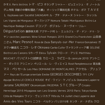
トマ・ピコ
かす人
Paris bistros
オランダ
シャトー・ピュエッシュ・オ
ノートル
ＴＡＶＥ
ダム寺院
京都の中華料理店「大鵬」
オーリック濱田社長
ホテル・ボマ
Ｌ
Kajikawa san
Société SAKAGAMI
ル・プチ・ドメーヌ
シャトー・ラッソル
Les Vignes de Mongueux
オーストリア
Nomura Takaki
Montgueux
Bistro La
デコンブ・ボジョレ・ヌーヴォー
Nautique
Bodega Cauzon
リムー
Dégustation
藤原俊太郎
アグヤーナ村
レ・ミュルジェ・デ・ドン・ドゥ・シ
山田恭
ヤン
cavistes japonais
Wine School
Pompois 2015
Grand Cru Frankstein
Marc Pesnot
二さん
Banyuls-sur-Mer
Rose de Zaza
France Gonzalvez
ガ
Okinawa
ニコラ・レオ
ヌヴァ醸造元
Carbo Culte
ヴァランティーア畑
SELENE
Bistro Les Canons
Sylvain
9カーヴ
Ebisu
クロード・アリエ
Matthieu
パリビストロ試飲会
カミーユ・ラピエール
BOUCHET
canicule 2018
アントニ
ー・ギックス
アシニャン
ペリエール・レ・ヴィエイユ
Rosé Pamplemousse
宮古島
マス・ぺリセール
アクセル・プリュフ
Les Maù
DOMAINE DE MONTCALMES
ァー
GEORGES DESCOMBES
Pays de l'Europe orientale
Emilie
TF1
CPV
Domaine Lapierre
équipe
Bistro LE CERCLE ROUGE
オビ・ワイン・ケノビュル
Jerome SAURIGNY
ＳＴＣグループ
Okonomiyaki PASEMIA
Crozes-
Hermitage 2016
Miyagawa san
Les Grands Verres 2018 Paris
Tokyo Kanda
aux
Côte de Malepère
ワイン・ヴェンスカブ
Fête du 14 Juillet chez Lapierre
Amis des Vins Tours
クロ
ニコラ・ベルタン
パリ2019年
キンタ・ド・ナポル