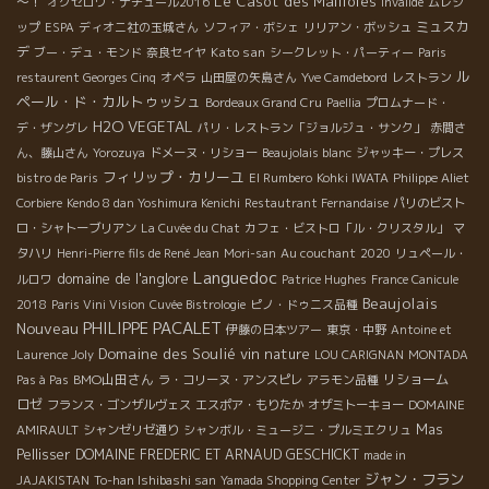
Le Casot des Mailloles
～！
オクセロワ・ナチュール2016
Invalide
ムレシ
ミュスカ
ップ
ESPA
ディオニ社の玉城さん
ソフィア・ボシェ
リリアン・ボッシュ
デ
Kato san
ブー・デュ・モンド
奈良セイヤ
シークレット・パーティー
Paris
ル
restaurent Georges Cinq
オペラ
山田屋の矢島さん
Yve Camdebord
レストラン
ペール・ド・カルトゥッシュ
Bordeaux Grand Cru
Paellia
プロムナード・
H2O VEGETAL
デ・ザングレ
パリ・レストラン「ジョルジュ・サンク」
赤間さ
ん、藤山さん
Yorozuya
ドメーヌ・リショー
Beaujolais blanc
ジャッキー・プレス
フィリップ・カリーユ
bistro de Paris
El Rumbero
Kohki IWATA
Philippe Aliet
Corbiere
Kendo 8 dan Yoshimura Kenichi
Restautrant Fernandaise
パリのビスト
ロ・シャトーブリアン
La Cuvée du Chat
カフェ・ビストロ「ル・クリスタル」
マ
タハリ
Henri-Pierre fils de René Jean
Mori-san
Au couchant
2020
リュペール・
Languedoc
domaine de l'anglore
ルロワ
Patrice Hughes
France Canicule
Beaujolais
2018
Paris Vini Vision
Cuvée Bistrologie
ピノ・ドゥニス品種
PHILIPPE PACALET
Nouveau
伊藤の日本ツアー
東京・中野
Antoine et
Domaine des Soulié
vin nature
Laurence Joly
LOU CARIGNAN
MONTADA
BMO山田さん
リショーム
Pas à Pas
ラ・コリーヌ・アンスピレ
アラモン品種
ロゼ
フランス・ゴンザルヴェス
エスポア・もりたか
オザミトーキョー
DOMAINE
Mas
AMIRAULT
シャンゼリゼ通り
シャンボル・ミュージニ・プルミエクリュ
Pellisser
DOMAINE FREDERIC ET ARNAUD GESCHICKT
made in
ジャン・フラン
JAJAKISTAN
To-han Ishibashi san
Yamada Shopping Center