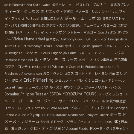
パル
de la Gineste
Feu Katsuyama
ボジョレーォー
ビストロ・プルプ
ローヌ地方
ティーダ・クレウス
ヤニック・アミロ
赤
ドメーヌ・サルナン・ベリュ
プイ
ダール・エ・リボ
イ・フィッセ
Portugal
岡田ヒロシさん
2018年クリストッ
フ・パカレ収穫20周年記念
ボデガ・カウゾン醸造元
キューヴェ・カミーユ
はせが
ドメーヌ・バティスト・クザン
わ酒店
シャトー・マルゴー
Goutte d’Or
BMOツ
Vivien Hemelsdael
アー
藤木さん
Anthony Guix
ドメーヌ・マダ
Energie de la
Terre et le Ciel
Yamadaya Tours
Phenix
ヤオユー
Higashi guinza SOYA
フローラン
ス
Rouge Feuille de Paul Louis Eugène 94
Calim
ドメーヌ・アント二ー・テヴネ
ル・タン・デ・スリーズ
Domaine Geschickt
メラニ
オリゾン事務局
日仏商事
ロマネ・コンティ
restaurent L'Alchemille
Cueillette
Fukuoka Imao-san
JR
エリア
Freshness Akayama san
ガロ・ヴァン
セロス
コート・ド・レイヨン
film
Eric Pfifferling
ン・ダロス
ジョルディ・ペレズ
ジェローム・ギシャール
pacalet familly
リースリング
ル・スラ
ポワン・ジェ
ジャーナリスト・ハン氏
Domaine Philippe Tessier
ESPOA YOROZUYA TOURS
ラ・ピオッシュ
ド
メーヌ・ダニエル・サージュ
レ・ヴィニュロン・ドゥ・リレエル
大阪の醸造者
Chef Kouki WATANABE
Centre
イヤン・ド・リュ
ピネル・デ・ブライ
Georges
Symphonie
ボーヌ
ド
Guillaume
Lemarié
Aurélie
Nishio san
Rémy et Olivier
メーヌ・リショーム
Jean-Francois NIQ
Bresil
メドック・グランヴァン
日本
ル・クロ・デ・グリヨン
酒 五人娘
Atsumi Foods
ドメーヌ・クリスチャン・