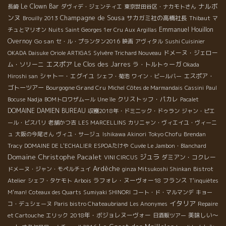
ナルボ
Le Clown Bar
長崎
ダヴィデ・ジェンティエ
東京世田谷区・ナカモトさん
ンヌ
Champagne de Sousa
サカガミ社の高橋社長
Brouilly 2013
Thibaut
マ
Emmanuel Houillon
チュとマリオン
Nuits Saint Georges 1er Cru Aux Argillas
Overnoy
Go san
セ・ル・プランタン2016
映画
アヴィタル
Sushi Cuisinier
ドメーヌ・ジェロー
OKADA Daisuke
Oriole ARTIGAS
Sylvère Trichard Nouveau
エスポア
ム・ソリーニ
Le Clos des Jarres
ラ・トルトゥーガ
Okada
シャトー・エグイユ
エスポア・
Hiroshi san
シェフ・菊池
ワイン・ビールバー
ゴトーツアー
Bourgogne Grand Cru
Michel
Côtes de Marmandais
Cassini
Paul
クリストッフ・パカレ
Bocuse
Nadja
BOMトロワザムール
Une île
Pacalet
DOMAINE DAMIEN BUREAU
収穫2018年・ドミニック・ドゥラン
ジャン・ピエ
ール・ビスパリ
老舗かつ吉
LES MARCELLINS
カリニャン・ヴィエイユ・ヴィーニ
ュ
大阪の今尾さん
ヴィユ・サージュ
Ishikawa Akinori
Tokyo Chofu
Brendan
Tracy
DOMAINE DE L'ECHALIER
ESPOAたけや
Cuvée Le Jambon・Blanchard
Domaine Christophe Pacalet
ジュラ
ダミアン・コクレー
VINI CIRCUS
Ardèche
ドメーヌ・ジャン・モペルチュイ
ginza Mitsukoshi Shinkan
Bistrot
ラフォレ・ヌーヴォー18
フランス
Atelier
シェフ・タケモト
Arbois
T'inquiètes
M'man!
Coteaux des Quarts
Sumiyaki SHINORI
コート・ド・マルマンデ
キョー
イタリア
コ・デュシェーヌ
Paris bistro Chateaubriand
Les Anonymes
Repaire
2018年・ボジョレヌーヴォー
美味しい～
et Cartouche
エリック
日酒販ツアー