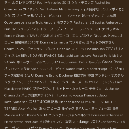
ルクレアシオン
アー
Pouilly-Vinzelles 2013
ケケ・デコンブ
Ruchottes
Chambertin
ガイヤック
Saint-Peray
Marc Penavayre
石川県小松市のエスポアもり
スヴィニャルグ
たか
パリ・ビストロ・ロバセリア
新アイデアのブース位置
Ouverture de la cave Trois Amours
南フランス
Restaurant 3 étoiles Auberge du
Puis
Bio
シューディスト
ドメーヌ・ブノワ・クロー
ティンタ・マレナ
オリオル
Nicolas Renaud
Romain Chapuis
TAVEL ROSE
オリビエ・コーエン
ガヌヴァ
ゴビー
猛暑継続2018年
Domaine Lammidia
竹ノ内さん
ミネットの鈴木さん
CPV パリオ
Chant Coucou
ヴァンサン・ガレタ
Kirishima
スイーツ
Ootsubo san
フィス
LA REVUE DU VIN FRANCE
Takahashi san
Izakaya Furabo
Paris bistro
Garde Robe
SAGAN
キューヴェ マルセル・ラピエール
Pineau Denis
ルーブル
Sara
パリのワイン食堂
マス・オ・ビュイ
Kanda Matsuri
Kaefferkopf
ボージョロ
ワーズ試飲会
ジュリ
Domaine Bruno Duchene
和飲学園
神田
アンドレ・オステル
タグ
ヴィンテージュ2015
バニュルス・シュール・メール
セロス・ミレジム
Cave
Madeleinne
MARC
ブジーグのカキ
シャトー・カッシーニ
テラヴェール
Jus de
Chausette
パリの自然派ワインバー
Ito Yoshio voyage France au Japon
スリエ400年記念
Katsuyama san
Blanc de Blanc
DOMAINE LES HAUTES
Axel Prüfer
プピーユ
TERRES
浜松
ルイック
ラパリュ・ヌーヴォー2018年
Mas de la Font Ronde
VINITALY
ジュヴレ・シャンべルタン
Domaine Catherine et
vendange 2019
Pierre Breton
chef Xavi
自然派ワインバー祥瑞
Confianza 2016
オリヴィエ・クザン
France Tours
Ozil Frangins Vignerons
Domaine Haut