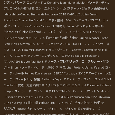
ンヌ・バカーブ
Domaine jean michel alquier
ニュイタージュ
ドメーヌ・デ・カ
プリエ
NO NAME WINE
ユン・ニル
ジャン・セバスチャン・ジョアン
由紀子さん
Iidabashi Le Ginglet
Beaujolais Nouveaux 2018
DABALLO
Julien Derain
エス
Ruchottes Chamertin Grand Cru
東京・豊洲・AOKI
ラ・カーブ・アピコル
ポア・ゴトー
Les Vins des Moines
ヨシキさん
Salon B.B.B. Bojolais
ポール
ル・カゾ・デ・マイヨル
Marcel et Claire Richaud
ニクタロピ
Salon
Domaine Elodie Balme
Julian Altaber
Rue89 des Vins
サン・シニアン
Porto
Jean-Piere Cointreau
グリオット
ヴァンセンヌの森
MOF ローラン・デュシェーヌ
マス・ロー2013年
VINI JAPON
ドゥニ・ジャンドー
Château Cheval Blanc
ドメー
Sakagami Président
ヌ・ル・スカラベ
アンリー・フレデリック・ロック
TAKAHASHI
ドメーヌ・フレデリック・エ・アルノー・ゲシ
Bistro Paul Bert
クト
南仏
Denis Pesnot
Dijon
ドメーヌ・ドゥ・ラ・ガランス
chef Frederic
コト
ESPOA Yorozuya
ー・デ・カール
Rennes
Komatsu san
2018年ヌーヴォー・レミ
小松屋
ー・デュフェートル
Avital
La Begou
マス・ド・ラ・フォン・ロンド
Soleil
Domaine Pattes-
Couchant
武道・剣道
石川アキノリ
ビストロマルゴ
コンコルド
Loup
DESCOMBES
アカデミー・ド・ヴァン・東京
ドメーヌ・リヴァトン
Mas de
l'Escarida
Perriere Les Vielles
フリダ
La Bestia
BOM Yamada san
CPV Ishikawa
地中海
Marie-Hélène
kun
Cave Papilles
収穫2018年・フィリップ・パカレ
Paris
BACAVE
Europe
シェフ・ジェローム・ジェグル
愛知県渥美フーズ
Domaine Potron Minet
Academie de Vin Tokyo
六本木
チーズフォンデュ
株式会社