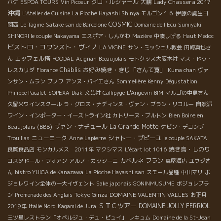
クロ・ルジャール
Lady Chassera 2017
バケ
ESPOA TOURS
Vin Picoeur
大鵬
沖縄
L'Atelier de Cuisine
La Pioche Hayashi Shinya
モルゴン１６
伊藤の誕生日
COSMIC
関西
Le Tagine
Satake san de Barcelone
Domaine de l'Ecu
Sumiyaki
SHINORI le couple Nakayama
エスポア・しんかわ
Mazière
中湊しげる
Haut Medoc
ビストロ・コワンスト・ヴィノ
LA VIGNE
サン・ミッシェル教会
田崎真也さ
エッフェル塔
ん
FOODAL
Acignan
Beeaujolais
モトクッス大阪本社
マス・ドゥ・
Chablis
お好み焼き・きじ「さんて寛」
レスカリダ
Florance
Kuma chan
ヴァ
ンサン・ムラン
ブノワ
アンヌ・パイエさん
Sommelière Kenny
Dégustation
Philippe Pacalet
SOPEXA
Diak
文芸社
Callipyge
L'Angevin
BIM
マルゴの中島さん
久留米ワインスクール
ラ・グロス・ナディンヌ・ヴァン・ブラン・リコルー
自然派
Bien Boire en
ワイン・インポーター・イーストライン社
カトリーヌ・ブルトン
Beaujolais (BBB)
ヴァン・ナチュール
La Grande Motte
ケビン・デコンブ
ニューヨーク
シャトー・プピーユ
Trouillas
Anne Lapierre
le couple SAKATA
焼き鳥・しのり
良質食品店
モンカルメス 2011年
マクシマス
L'écart lot 1016
カベルネ フラン
コスタドール・フォアン
アルノ・カッシーニ
萬屋酒店
ユウジさ
ん
bistro YUIGA de Kanazawa
La Pioche Hayashi san
スモール品種
中川マリ
ボ
ジョレワイン全体の一大イヴェント
Sake japonais GONINMUSUME
ボジョレブラ
Tokyo Ginza
DOMAINE VALENTIN VALLES
ン
Promenade des Anglais
お正月
ＳＴＣツアー
DOMAINE JOLLY FERRIOL
2019年
Italie Nord
Kagami de Jura
三ツ星レストラン「オベルジュ・デュ・ピュイ」
レキュム
Domaine de la St-Jean