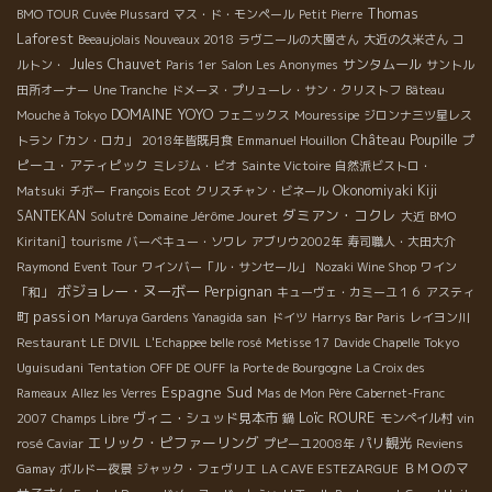
Thomas
BMO TOUR
Cuvée Plussard
マス・ド・モンペール
Petit Pierre
Laforest
Beeaujolais Nouveaux 2018
ラヴニールの大園さん
大近の久米さん
コ
Jules Chauvet
サンタムール
ルトン・
Paris 1er
Salon Les Anonymes
サントル
田所オーナー
Une Tranche
ドメーヌ・プリューレ・サン・クリストフ
Bâteau
DOMAINE YOYO
Mouche à Tokyo
フェニックス
Mouressipe
ジロンナ三ツ星レス
Château Poupille
プ
トラン「カン・ロカ」
2018年皆既月食
Emmanuel Houillon
ピーユ・アティピック
ミレジム・ビオ
Sainte Victoire
自然派ビストロ・
Okonomiyaki Kiji
Matsuki
チボー
François Ecot
クリスチャン・ビネール
ダミアン・コクレ
SANTEKAN
Domaine Jérôme Jouret
Solutré
大近
BMO
Kiritani]
tourisme
バーベキュー・ソワレ
アブリウ2002年
寿司職人・大田大介
Raymond
Event Tour
ワインバー「ル・サンセール」
Nozaki Wine Shop
ワイン
ボジョレー・ヌーボー
Perpignan
「和」
キューヴェ・カミーユ１６
アスティ
passion
町
Maruya Gardens Yanagida san
ドイツ
Harrys Bar Paris
レイヨン川
Tokyo
Restaurant LE DIVIL
L'Echappee belle rosé
Metisse 17
Davide Chapelle
Uguisudani
Tentation
OFF DE OUFF
la Porte de Bourgogne
La Croix des
Espagne Sud
Rameaux
Allez les Verres
Mas de Mon Père
Cabernet-Franc
Loïc ROURE
ヴィニ・シュッド見本市
2007
Champs Libre
鍋
モンペイル村
vin
エリック・ピファーリング
パリ観光
rosé
Caviar
プピーユ2008年
Reviens
ＢＭＯのマ
Gamay
ボルドー夜景
ジャック・フェヴリエ
LA CAVE ESTEZARGUE