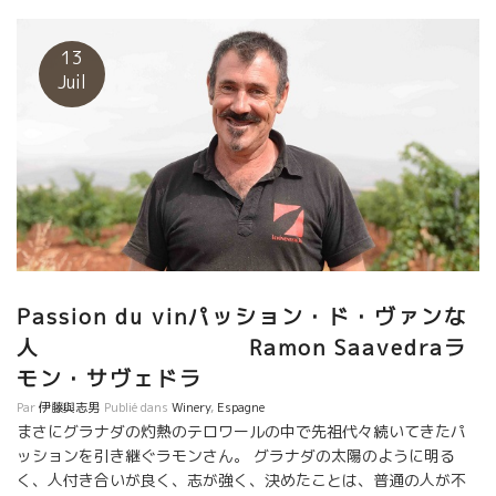
ゴを栽培してシ－ドルを醸すManuelマニュエルとSaraサラさん。
落ちつた紳士風のマニュエル、北イタリアの銀行ウ－マンからグ
ラナダの山へやって来たサラさん。 気持ちの良いカップルだ。 マ
13
ニュエルさんのシードルは生産量も少ないし、地元だけで完売し
Juil
てしまう人気もの。 まさか日本人が自分のシードルに興味を示す
とは思ってもいなかったようす。 何とか分けてもらって、日本の
皆さんにも楽しんでもらいたい。 これは開拓人の使命だ。 一種類
だけかと、思っていたら数種類のシードルを造っていた。 スカッ
と爽やか７度の軽快なシードル。暑い日本で風呂上がりに浴衣で
ゴクンとやりたい。 酸がビシッとありながらも深い風味のあるも
のもあり。 近々に日本に送り届けたい。お楽しみに！！
Passion du vinパッション・ド・ヴァンな
人 Ramon Saavedraラ
モン・サヴェドラ
Par
伊藤與志男
Publié dans
Winery
,
Espagne
まさにグラナダの灼熱のテロワールの中で先祖代々続いてきたパ
ッションを引き継ぐラモンさん。 グラナダの太陽のように明る
く、人付き合いが良く、志が強く、決めたことは、普通の人が不