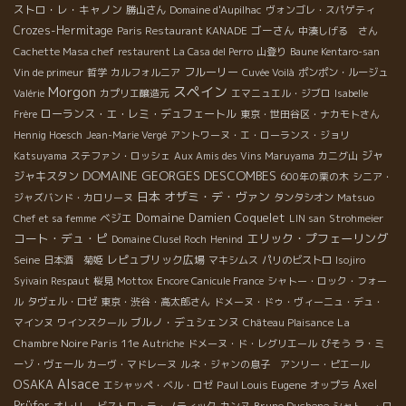
ストロ・レ・キャノン
勝山さん
Domaine d'Aupilhac
ヴォンゴレ・スパゲティ
Crozes-Hermitage
ゴーさん
Paris Restaurant KANADE
中湊しげる さん
Cachette Masa chef
restaurent La Casa del Perro
山登り
Baune Kentaro-san
フルーリー
Vin de primeur
哲学
カルフォルニア
Cuvée Voilà
ポンポン・ルージュ
Morgon
スペイン
Valérie
カプリエ醸造元
エマニュエル・ジブロ
Isabelle
ローランス・エ・レミ・デュフェートル
Frère
東京・世田谷区・ナカモトさん
Hennig Hoesch
Jean-Marie Vergé
アントワーヌ・エ・ローランス・ジョリ
ジャ
Katsuyama
ステファン・ロッシェ
Aux Amis des Vins Maruyama
カニグ山
DOMAINE GEORGES DESCOMBES
ジャキスタン
600年の栗の木
シニア・
日本
オザミ・デ・ヴァン
ジャズバンド・カロリーヌ
タンタシオン
Matsuo
Domaine Damien Coquelet
ベジエ
Chef et sa femme
LIN san
Strohmeier
コート・デュ・ピ
エリック・プフェーリング
Domaine Clusel Roch
Henind
Seine
レピュブリック広場
日本酒 菊姫
マキシムス
パリのビストロ
Isojiro
Syivain Respaut
桜見
Mottox
Encore Canicule France
シャトー・ロック・フォー
ル
タヴェル・ロゼ
東京・渋谷・高太郎さん
ドメーヌ・ドゥ・ヴィーニュ・デュ・
ブルノ・デュシェンヌ
La
マインヌ
ワインスクール
Château Plaisance
Chambre Noire Paris 11e
Autriche
ドメーヌ・ド・レグリエール
びそう
ラ・ミ
ーゾ・ヴェール
カーヴ・マドレーヌ
ルネ・ジャンの息子 アンリー・ピエール
Alsace
OSAKA
Paul Louis Eugene
Axel
エシャッペ・ベル・ロゼ
オップラ
Prϋfer
Bruno Duchene