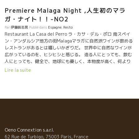
Premiere Malaga Night ,人生初のマラ
ガ・ナイト！！-NO2
Par
伊藤與志男
Publié dans
Espagne
,
Resto
Restaurant La Casa del Perro ラ・カサ・デル・ポロ 南スペイ
ン・アンダルシア地方の街Malagaマラガに自然派ワインが飲める
レストランがあるとは嬉しいかぎりだ。 世界中に自然なワインが
広がっているのを、ヒシヒシと感じる。 造る人にとっても、飲む
人にとっても、健全で、地球にも優しく、本物度が高く、何より
美味しくスート体に入っていく。 マラガまできているとは、本当
Lire la suite
に嬉しくなる。 マラガの夜はやや蒸し暑い。 最初にまず、爽やか
に微発泡ものが飲みたい。 私はグラナダの酸の利いた白、Kishoは
シードルを注文。 キリット冷えた液体が心地よい。 まずは、乾
杯！！ Kishoが注文したシードルに驚いた！ 何という爽やかな
酸、スカットした美味しさ、ミネラル感がより透明感を演出して
いる。 グレープ・フルーツ系の果実味と口中の感触がまるで軽快
なワインのようだ。 こんなシードルは飲んだことがない。
サーヴィスをしている優しいお姉さんのアナさんに聞くと、グラ
ナダの山の上、標高2000ｍのところで造っているとのこと。 酸が
Oeno Connextion s.a.r.l.
乗っているはずだ。年間、6000本しか造っていない地元でも貴重
62 Rue de Turbigo, 75003 Paris, France