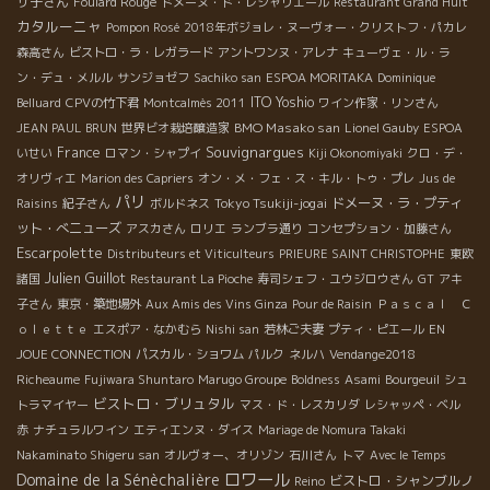
サ子さん
Foulard Rouge
ドメーヌ・ド・レシャリエール
Restaurant Grand Huit
カタルーニャ
Pompon Rosé
2018年ボジョレ・ヌーヴォー・クリストフ・パカレ
森高さん
ビストロ・ラ・レガラード
アントワンヌ・アレナ
キューヴェ・ル・ラ
ン・デュ・メルル
サンジョゼフ
Sachiko san
ESPOA MORITAKA
Dominique
ITO Yoshio
Belluard
CPVの竹下君
Montcalmès 2011
ワイン作家・リンさん
BMO Masako san
JEAN PAUL BRUN
世界ビオ栽培醸造家
Lionel Gauby
ESPOA
Souvignargues
France
いせい
ロマン・シャプイ
Kiji Okonomiyaki
クロ・デ・
オリヴィエ
Marion des Capriers
オン・メ・フェ・ス・キル・トゥ・プレ
Jus de
パリ
Tokyo Tsukiji-jogai
ドメーヌ・ラ・プティ
Raisins
紀子さん
ボルドネス
ット・べニューズ
アスカさん
ロリエ
ランブラ通り
コンセプション・加藤さん
Escarpolette
Distributeurs et Viticulteurs
PRIEURE SAINT CHRISTOPHE
東欧
Julien Guillot
諸国
Restaurant La Pioche
寿司シェフ・ユウジロウさん
GT
アキ
子さん
東京・築地場外
Aux Amis des Vins Ginza
Pour de Raisin
Ｐａｓｃａｌ Ｃ
ｏｌｅｔｔｅ
エスポア・なかむら
Nishi san
若林ご夫妻
プティ・ピエール
EN
JOUE CONNECTION
パスカル・ショワム
パルク
ネルハ
Vendange2018
Richeaume
Fujiwara Shuntaro
Marugo Groupe
Boldness
Asami
Bourgeuil
シュ
ビストロ・ブリュタル
トラマイヤー
マス・ド・レスカリダ
レシャッペ・ベル
赤
ナチュラルワイン
エティエンヌ・ダイス
Mariage de Nomura Takaki
Nakaminato Shigeru san
オルヴォー、オリゾン
石川さん
トマ
Avec le Temps
ロワール
Domaine de la Sénèchalière
ビストロ・シャンブルノ
Reino