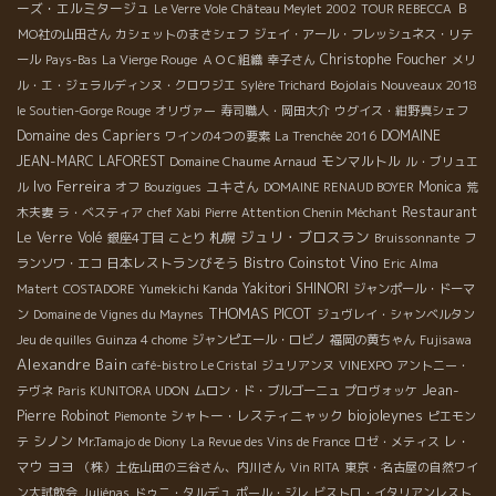
ーズ・エルミタージュ
Le Verre Vole
Château Meylet 2002
TOUR REBECCA
Ｂ
ＭО社の山田さん
カシェットのまさシェフ
ジェイ・アール・フレッシュネス・リテ
Christophe Foucher
ール
Pays-Bas
La Vierge Rouge
ＡＯＣ組織
幸子さん
メリ
Bojolais Nouveaux 2018
ル・エ・ジェラルディンヌ・クロワジエ
Sylère Trichard
le Soutien-Gorge Rouge
オリヴァー
寿司職人・岡田大介
ウグイス・紺野真シェフ
Domaine des Capriers
DOMAINE
ワインの4つの要素
La Trenchée 2016
JEAN-MARC LAFOREST
モンマルトル
Domaine Chaume Arnaud
ル・ブリュエ
Ivo Ferreira
ユキさん
Monica
ル
オフ
Bouzigues
DOMAINE RENAUD BOYER
荒
Restaurant
木夫妻
ラ・ベスティア
chef Xabi
Pierre
Attention Chenin Méchant
ジュリ・ブロスラン
Le Verre Volé
札幌
銀座4丁目
ことり
Bruissonnante
フ
Bistro Coinstot Vino
日本レストランびそう
ランソワ・エコ
Eric
Alma
Yakitori SHINORI
Matert
COSTADORE
Yumekichi Kanda
ジャンポール・ドーマ
THOMAS PICOT
ン
Domaine de Vignes du Maynes
ジュヴレイ・シャンベルタン
Jeu de quilles
Guinza 4 chome
ジャンピエール・ロビノ
福岡の黄ちゃん
Fujisawa
Alexandre Bain
café-bistro Le Cristal
ジュリアンヌ
VINEXPO
アントニー・
Jean-
テヴネ
Paris KUNITORA UDON
ムロン・ド・ブルゴーニュ
プロヴォッケ
biojoleynes
Pierre Robinot
シャトー・レスティニャック
Piemonte
ピエモン
シノン
レ・
テ
Mr.Tamajo de Diony
La Revue des Vins de France
ロゼ・メティス
マウ
ヨヨ
（株）土佐山田の三谷さん、内川さん
Vin RITA
東京・名古屋の自然ワイ
ン大試飲会
Juliénas
ドゥニ・タルデュ
ポール・ジレ
ビストロ・イタリアンレスト