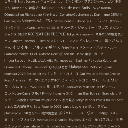
ビネール
Nuit Bordeaux
キューヴェ ル・ジャンボン・ブランシャール
ピノ
中本
Andalousie
Le Vin de mes Amis
Tokyo Kanda
さん
剣のワイン
新宿
Dégustation Richeaume
パッション
Domaine Catherine et Dominique DERAIN
Valentin VALLES
Campagnes
Châteauneuf-du-Pape
トム・ゴティエ
サント・
ドメーヌ・ジャッキー・プレス
ヴィクトワール
Canicule France 2018
メゾン・
PEOPLE
RECREATION
ジョンヌ
SILEX
Tokyo Arakawa-ku
オルガンの紺野真シ
がんち
ェフ
Guy et Thomas Jullien
タンキエット・ママン
パリレストラン・奏で
オリオル・アルティギャス
ゃん
ドメーヌ・パット・ルー
Frère Marie
Laurence Manya-Krief
Ardeche Nord
桜
son fils Pierre
東京・世田谷
Importateur REBECCA
Alliq Fujimoto san
Septime
Fukuoka Kou-chan
Malaga
Domaine Anthony Thevenet
Méli Mélo
じゃんぼもち
beaujolais
nouveau 2020
îles de Lérins
キンタ・ド・カリーユ
Qui évolue le Monde
Crosse
エリッ
ビストロ・トロワ・ザムール
Road Arima san
カーヴ・エステザルグ
ク・カム
ピエール・ニ
ヤン・ベルトラン
長ユキ子さん
Anniversaire de Mr ITO
コラ
サルバドール
Notre-Dame
Indigene
St Chinian
Bien Boire en Beaujolais
サ
ンピエール教会
Château Poupille 2015
恵比寿店
Tokyo wine Bistro BUNON
Corse
Lapierre
ソムリエの日野さん
Sete
Poupille 2008
tapas
ジル・アザム
ボジョレー ・ヌーヴォー
philosophie
ユキさんの50歳の誕生会
串揚げ
ドメー
パスカル・シモ
ヌ・オー・ブリュガス
Avenue des Champs-Elysées
エイロール
ニュッティ
Journaliste Mr.Hans
Le Clos Fantine
エイリアン・ダロス
ローラン