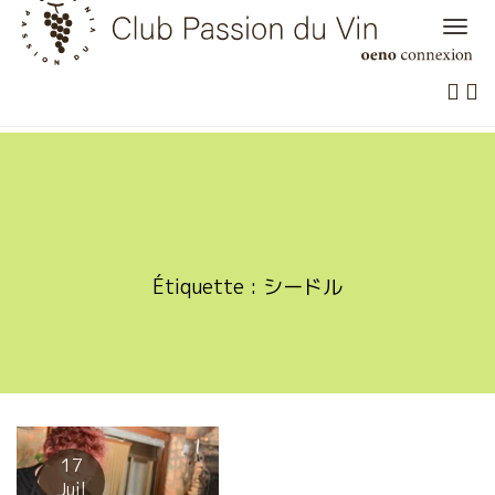
Skip
to
content
Étiquette :
シードル
17
Juil