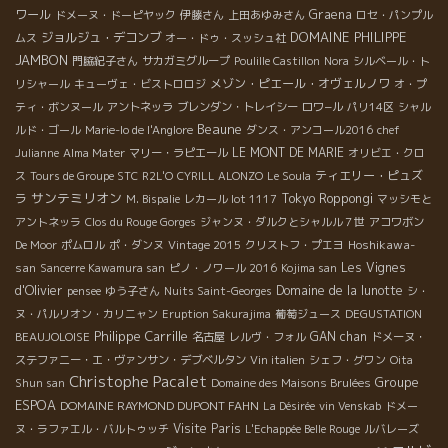
ワール
Graena
ドメーヌ・ドーピヤック
伊藤さん
上田あゆみさん
ロセ・パンプル
DOMAINE PHILIPPE
ジョルジュ・デコンブ
ムス
オー・ドゥ・スッシュ社
JAMBON
門脇紀子さん
サカガミグループ
Poulille Castillon
Nora
シルベール・ト
メゾン・ピエール・オヴェルノワ
リシャール
キューヴェ・ビストロロジ
オ・プ
ティ・ボンヌール
アントネッラ
ブレンダン・トレイシー
ロワ−ル
パリ14区
シャル
Beaune
ルド・ゴール
Marie-lo de l'Anglore
ダンス・アンコール2016
chef
LE MONT DE MARIE
Julianne
Alma Mater
マリー・ラピエール
オリビエ・クロ
ティエリー・ピュズ
ス
Tours de Groupe STC
R2L'O
CYRILL ALONZO
Le Soula
サンテミリオン
ラ
Tokyo Roppongi
M. Bispalie
レカール lot 1117
マッシモと
アントネッラ
Clos du Rouge Gorges
ジャンヌ・ダルクとシャルル７世
アコワボン
Hoshikawa-
De Moor
ポムロル
ポ・ダンヌ
Vintage 2015
クリストフ・プエヨ
san
Les Vignes
Sancerre Kawamura san
ピノ・ノワール 2016
Kojima san
d'Olivier
Domaine de la lunotte
pensee
ゆう子さん
Nuits Saint-Georges
シ・
ヌ・パルリオン・カリニャン
Eruption Sakurajima
葡萄ジュース
DEGUSTATION
Philippe Carrille
GAN chan
BEAUJOLOISE
名古屋
レルヴ・フォル
ドメーヌ・
ステファニー・エ・ヴァンサン・デブベルタン
Vin italien
シェフ・グワン
Oita
Christophe Pacalet
Groupe
Shun san
Domaine des Maisons Brulées
ESPOA
DOMAINE RAYMOND DUPONT FAHN
La Désirée
vin Venskab
ドメー
Visite Paris
ヌ・ラファエル・バルトゥッチ
L'Echappée Belle Rouge
ルバレーズ