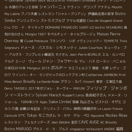
Domaine Sylvain Bock
ー
BIOJOLAISE
President Ishikawa
ジャン・ドゥローブ
シャンパーニュ
ル
お酒のアトリエ吉祥
ケヴィン・デコンブ
アナテム
Moulin
Bistro
Pey Labrie
ブノワ夫妻
レストラン「シャトーブリアン」
伊藤與志男の哲学
Simba
ストラスブルグ
アンジュヴァン
マサル式選別
Clos de Vougeot Grand
Cru
クロ・ド・タイラック
DOMAINE FRANCOIS SAINT-LO
bistro YASABURO
高
Maison Pierre
知の石川さん
Morgon 1997
モペルチュイ・ネイルプラージュ
Overnoy
愛
Cuveé Précieuse
フランソワ・リボ
イヴェントツアー
TEMPETE
Trois
ドメーヌ・パスカル・シモヌッティ
Seigneurs
Julien Courtois
キューヴェ・ブ
ー
アルザス・フンブレヒト醸造元
セナさん
Jean-Pierre BISPALIE
エル・ルンベロ
ジャン・フォワヤール
マルク
ミーゾ・ヴェール
マレ・バス
ローラン・バニョル
ボルドー
の来日2018年
Margaux 2016
カエフェルコフ
銀座・大野
レザン・ゴ
Catherine JAMBON
ロワ
ワインバー
オー・ラングドックのロックブラン村
M et
Brouilly
グラン・ルパ
Mme Benoit
Le Garde Robe
Vincent
東京・江東区大島
フィリップ・ジャンボ
Denis TARDIEU
2017年ボジョレ・ヌーヴォー
MIKUNI
ン
イーストライン
Sylvain Hoesch
長由紀子さん
Ruppert Leroy
ドメーヌ・リ
Salon L'irréel
丸山さん
コ
ショーム 1989年シラ
Apps
宮崎
ビストロ・オザミ
ルシカ島
収穫20年記念・クリストフ・パカレ
神奈川県藤沢市
Le Layon
France
Tokyo
モニカさん
Nicolas Réau
Canicule 37℃
ラ・カサ・デル・ぺロ
Aguyana
CAVE AUGE
レストラン・フェルナンデーズ
Jean Delobre
金沢
AC Brouilly
Bistro MARUGO
福岡
プラス・ド・ラ・ブルス
singapour restaurant ANDRE