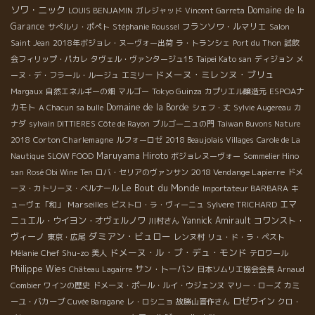
ソワ・ニック
Domaine de la
LOUIS BENJAMIN
ガレジャッド
Vincent Garreta
Garance
フランソワ・ルマリエ
サぺルリ・ポぺト
Stéphanie Roussel
Salon
Saint Jean
2018年ボジョレ・ヌーヴォー出荷
ラ・トランシェ
Port du Thon
試飲
会フィリップ・パカレ
タヴェル・ヴァンタージュ15
Taipei Kato san
ディジョン
メ
ドメーヌ・ミレンヌ・ブリュ
ーヌ・デ・フラール・ルージュ
エミリー
ESPOAナ
Margaux
自然エネルギーの畑
マルゴー
Tokyo Guinza
カプリエル醸造元
カモト
Domaine de la Borde
A Chacun sa bulle
シェフ・丈
Sylvie Augereau
カ
ナダ
sylvain DITTIERES
Côte de Rayon
ブルゴーニュの門
Taiwan Buvons Nature
Corton Charlemagne
2018
ルフォーロゼ
2018 Beaujolais Villages
Carole de La
Maruyama Hiroto
Nautique
SLOW FOOD
ボジョレヌーヴォー
Sommelier Hino
2018 Vendange Lapierre
san
Rosé Obi Wine
Ten
ロバ・セリアのヴァンサン
ドメ
Le Bout du Monde
ーヌ・カトリーヌ・ベルナール
Importateur BARBARA
キ
Marseilles
エマ
ューヴェ「和」
ビストロ・ラ・ヴィーニュ
Sylvere TRICHARD
ニュエル・ウイヨン・オヴェルノワ
Yannick Amirault
コワンスト・
川村さん
ダミアン・ビュロー
ヴィーノ
東京・広尾
レンヌ村
リュ・ド・ラ・ペスト
ドメーヌ・ル・ブ・デュ・モンド
Chef Shu-zo
Mélanie
美人
テロワール
Philippe Wies
サン・トーバン
Château Lagairre
日本ソムリエ協会会長
Arnaud
Combier
ワインの歴史
ドメーヌ・ポール・ルイ・ウジェンヌ
マリー・ローズ
カミ
ロゼワイン
ーユ・バカーブ
Cuvée Baragane
レ・ロシニョ
故勝山晋作さん
クロ・