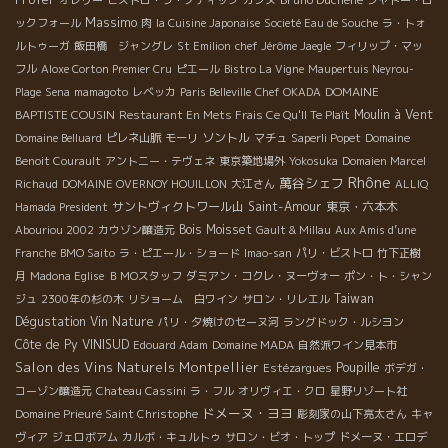
オレリー
ビストロ・ラ・ノティック
カンヌ
シャトー・ロ
Massimo
ックフォール
肉
la Cuisine Japonaise
Societé Eau de Souche
ラ・トォ
ルトゥーガ
飯田橋 ジャングレ
St Emilion
chef Jérôme Jaegle
フィリップ・マッ
フル
Aloxe Corton Premier Cru
ピエール
Bistro La Vigne
Maupertuis Neyrou-
DOMAINE
Plage
Sena
mamagoto
レベッカ
Paris Belleville
Chef OKADA
BAPTISTE COUSIN
Moulin à Vent
Restaurant En Mets Frais Ce Qu'Il Te Plaît
ソントル
Domaine Belluard
ピレネ山脈
モーリ
マチュ
Saperli Popet
Domaine
Benoit Courault
アントニー・テヴェネ
東京築地場外
Yokosuka
Domaien Marcel
Rhône
萬谷シェフ
Richaud
DOMAINE OVERNOY HOUILLON
大江さん
ALLIQ
サントヴィクトワール山
Saint-Amour
東京・六本木
Hamada President
Bois Moisset
Abouriou 2002
カウゾン醸造元
Gault & Millau
Aux Amis d’une
Franche
BMO Saito
ラ・ピエール・ショード
Imao-san
パリ・ビストロ
竹下正樹
月
Madona Eglise
ＢＭОスタッフ
ダミアン・コクレ・ヌーヴォー
ポン・ト・シャン
Taiwan
ジュ
2300年の杉の木
リショーム 白ワイン
サロン・リレエル
Dégustation Vin Nature
パリ・夕焼けのセーヌ河
ラングドック・ルシヨン
Côte de Py
VINISUD
Edouard Adam
Domaine MADA
自然派ワイン見本市
Salon des Vins Naturels Montpellier
Poupille
Estézargues
ボデガ・
コーゾン醸造元
Chateau Cassini
ラ・フル
オリヴィエ・クロ
星野リゾート社
ドメーヌ・ヨヨ
Domaine Prieuré Saint Christophe
彫刻家の山下亮太さん
キャ
ヴィア
ジェロボアム
カルボ・キュルトゥ
サロン・ビオ・トップ
ドメーヌ・エロデ