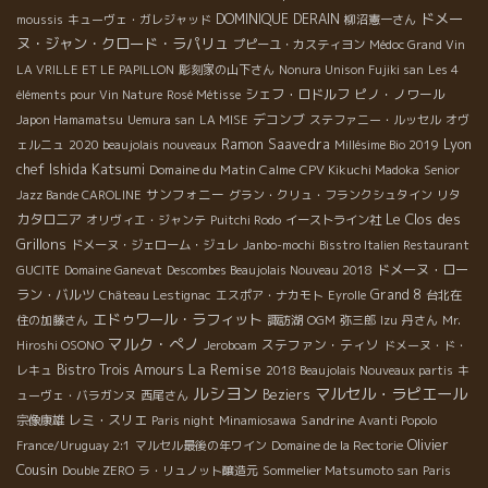
ドメー
DOMINIQUE DERAIN
moussis
キューヴェ・ガレジャッド
柳沼憲一さん
ヌ・ジャン・クロード・ラパリュ
プピーユ・カスティヨン
Médoc Grand Vin
LA VRILLE ET LE PAPILLON
彫刻家の山下さん
Nonura Unison Fujiki san
Les 4
シェフ・ロドルフ
ピノ・ノワール
éléments pour Vin Nature
Rosé Métisse
デコンブ
Japon Hamamatsu
Uemura san
LA MISE
ステファニー・ルッセル
オヴ
Lyon
Ramon Saavedra
ェルニュ
2020 beaujolais nouveaux
Millésime Bio 2019
chef Ishida Katsumi
Domaine du Matin Calme
CPV Kikuchi Madoka
Senior
サンフォニー
Jazz Bande CAROLINE
グラン・クリュ・フランクシュタイン
リタ
Le Clos des
カタロニア
オリヴィエ・ジャンテ
Puitchi Rodo
イーストライン社
Grillons
ドメーヌ・ジェローム・ジュレ
Janbo-mochi
Bisstro Italien Restaurant
ドメーヌ・ロー
GUCITE
Domaine Ganevat
Descombes Beaujolais Nouveau 2018
ラン・バルツ
Grand 8
Château Lestignac
エスポア・ナカモト
Eyrolle
台北在
エドゥワール・ラフィット
住の加藤さん
諏訪湖
OGM
弥三郎
Izu
丹さん
Mr.
マルク・ぺノ
ステファン・ティソ
Hiroshi OSONO
Jeroboam
ドメーヌ・ド・
La Remise
Bistro Trois Amours
レキュ
2018 Beaujolais Nouveaux partis
キ
ルシヨン
マルセル・ラピエール
Beziers
ューヴェ・バラガンヌ
西尾さん
レミ・スリエ
Sandrine
宗像康雄
Paris night
Minamiosawa
Avanti Popolo
Olivier
France/Uruguay 2:1
マルセル最後の年ワイン
Domaine de la Rectorie
Cousin
Double ZERO
ラ・リュノット醸造元
Sommelier Matsumoto san
Paris