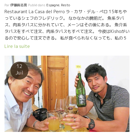
Par
伊藤與志男
Publié dans
Espagne
,
Resto
Restaurant La Casa del Perro ラ・カサ・デル・ぺロ 15年もや
っているシェフのフレデリック。 なかなかの腕前だ。 魚系タパ
ス、肉系タパスに分かれていて、メーンはその後にある。 魚介系
タパスをすべて注文、肉系タパスもすべて注文。 今夜はKishoがい
るので安心して注文できる。 私が食べられなくなっても、私の５
倍は食べられる消化器官をもっているKishoがいる。 まずはサッパ
Lire la suite
リとガスパチョをやった。 旨味タップリの中に、爽やかな酸もタ
ップリあった。 ワインは同じ色のロゼをやった。 ウーン、ガスパ
ッチョに、グット冷えたロゼ、これもまた完璧なマリアージだ。
12
フレデリックとアナの名コンビによるパフォーマンス。 フレデリ
Juil
ックは料理に専念、アナがワインの担当、もう一人サーヴィスが
いて３人でまわしている。 暖かい家庭的な雰囲気の心地よいレス
トラン。 Malagaマラガに来たらお勧めです。 どうしても気にな
るシードルを特別に２本持ち帰ることにした。 イカみそ風味のイ
カご飯が美味しかった。 アイデアと工夫が豊富な料理だった。 マ
ラガ初日にして、出逢い、発見が多く素晴らしいソワレだった。
超満足！！