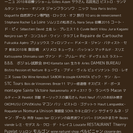
ーニュ
2018年収穫リショーム
Gilles Azam
サラさん
石田克己
ビストロ・サンマ
ジャンフランソワ・ニック
ルタン
シャトー・オゾンヌ
Tosa
Paris bistro
旅行
Goguette
自然派ワイン専門店・ロックス・オフ
10 ans de remerciement
La Loire
コート・
Stéphane Rocher
ソムリエの松本さん
Nara Seiya
収穫2016
ド・ピィ
Jura Kagami
Sébastien David
土佐
レ・プレミス１６
Cuvée Bedit Vilou
Le Repaire de Cartouche
Kenjiro san
ザ・コンコルド・ワイン・クラブ
Fukuoka
Apéro
ブリュリウス
フィロソフィー
ドメーヌ・ジャン・バティスト・セ
飯田橋 メリメロ
ナ
新年2018年
キューヴェ・パッション
マッチルド・スリエ
Katsuyama Shinsaku san
ヴァン・ド・プリムー
デビ・ディヴェルス
ラストー
B.B.B. ボジョレ試飲会
DAMIEN BUREAU
BMO Kamata san
生カキ
Arles
Bistro Passion et Nature
キューヴェ・ブディ・ヴィル
ビュイソナント
クロ・レオ
ニヌ
Suwa
Obi Wine Kenobull
SABORI le couple KAMATA
ピック・サン・ルー
STC Tours
Bois de Vincennes
Breze 11
マリー修道僧
オスピス・ド・ボーヌ
montagne Sainte Victoire
ラ・ランベラ
Macon
Nakaminato
メティス17
マ
ルティーヌ
Pavelot
京都
オーリックスの藤元さん
Pont Neuf
パリのお好み焼き
マコン
Haut Languedoc-
OKOMUSU
CPVのKisho
パリ・ビストロ・ゴグットゥ
Nomura Unison
Roquebrun
サヴォワ
ルネ・ジ
東銀座 SOYA
カキと白ワイン
ャン・ダール
共存
tapas bar
ロンドンの自然派ワインバー
ESPOAかまたや
Bazas
RESTAURANT
Thierry
viande
レミ・セデス
ル・クロ・デ・トレイユ
Loucate
モルゴン
ペルピニャン
Puzelat
リュロン
wine naturel shop
closerie des