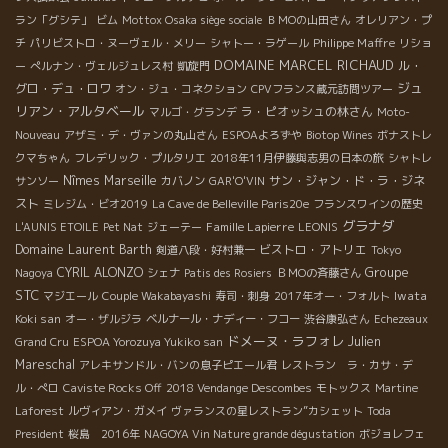
ラン「グシテ」
ビム
Mottox Osaka siège sociale
ＢＭОの山田さん
オレリアン・プ
Philippe Maffre
チ
パリビストロ・ヌーヴェル・メリー
シャトー・ラゲール
リショ
DOMAINE MARCEL RICHAUD
ル・
ー
ぺルナン・ヴェルジュレス村
凱旋門
ジュ
グロ・デュ・ロワ
オン・ジュ・コネクション
CPVフランス蔵元訪問ツアー
リアン・アルタベール
ラ・ピオッシュの林さん
マルゴ・グランデ
Moto-
Nouveau
アザミ・デ・ヴァンの丸山さん
ESPOAよろずや
Biotop Wines
ボナストレ
クマちゃん
フレデリック・プルタリエ
2018年11月伊藤與志男の日本の旅
シャトレ
Nîmes
Marseille
サン・ジャン・ド・ラ・ジネ
サンソー
カバノン
GAR'O'VIN
スト
ミレジム・ビオ2019
La Cave de Belleville Paris20e
フランスワインの歴史
グラナダ
Famille Lapierre
L'AUNIS ETOILE
Pet Nat
ジェーテー
LEONIS
Domaine Laurent Barth
ビストロ・アトリエ
剣道八段・好村兼一
Tokyo
Groupe
CYRIL ALONZO
Nagoya
シェナ
Patis des Rosiers
ＢＭОの斉藤さん
STC
Iwata
マジエール
Couple Wakabayashi
寿司・刺身
2017年オー・フォルト
Koki san
オー・ザルジラ
ベルナール・ナディー・フコー
渋谷康弘さん
Echezeaux
ドメーヌ・ラフォレ
Julien
Grand Cru
ESPOA Yorozuya Yukiko san
Mareschal
アレキサンドル・バンの息子ピエール君
レストラン ラ・カサ・デ
ル・ぺロ
Caviste Rocks Off
2018 Vendange Descombes
モトックス
Martine
Laforest
ルヴィアン・ガメイ
ヴァランスの星レストラン”カシェット
Toda
President
桜島 2016年
NAGOYA Vin Nature grande dégustation
ボジョレフェ