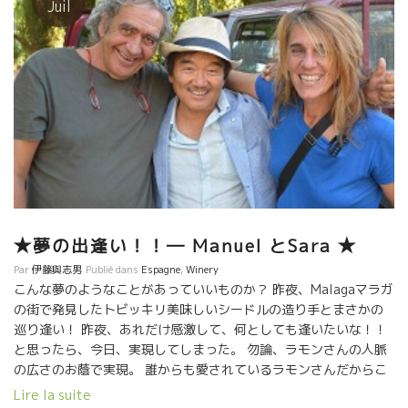
Juil
★夢の出逢い！！― Manuel とSara ★
Par
伊藤與志男
Publié dans
Espagne
,
Winery
こんな夢のようなことがあっていいものか？ 昨夜、Malagaマラガ
の街で発見したトビッキリ美味しいシードルの造り手とまさかの
巡り逢い！ 昨夜、あれだけ感激して、何としても逢いたいな！！
と思ったら、今日、実現してしまった。 勿論、ラモンさんの人脈
の広さのお蔭で実現。 誰からも愛されているラモンさんだからこ
そできる仕業。 な・なんんと2000mの山の上で特殊な品種のリン
Lire la suite