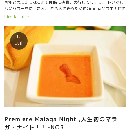
可能と思うようなことも即時に挑戦、実行してしまう。 トンでも
ないパワーを持った人。 この人に逢うためにGraenaグラエナ村に
やって来た。 ワインのこと、土壌のこと、気候のこと、ここの独
Lire la suite
自の気候風土、微気象のこと、３時間にわたって熱く語ってくれ
た。 まるでフラメンコを見ているようなキレのよい手足の動き、
多彩な顔の表現。 凄い人と巡り逢えた。昨夜、飲んだワイン、シ
12
ードルの造り手の話しをしたら、即、電話して、今日のお昼に全
Juil
員がこの村に来てくれるように手配してくれた。奇跡のようなこ
とを、居合の一振りのような素早さでかたずけてしまった。 昨
夜、どうしても逢いたいと強く思ったことが実現してしまいそ
う。凄いことだ。願ってみるものだ。 ワインは人だ。 こんな人
が造るワイン、ただものではないに決まっている！！
Premiere Malaga Night ,人生初のマラ
ガ・ナイト！！-NO3